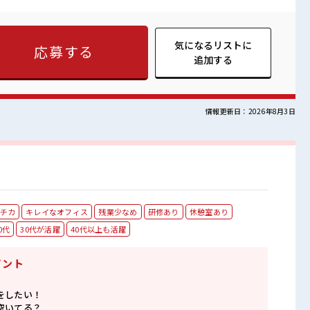
復帰さんも安心の環境です♪ 【残業ほぼなし/週4～/時間固定
もポイントですよ*。 高時給1600円で月収28万円超と収入面も
⇒今すぐエントリー♪ ■職場の雰囲気 ＼大崎広小路
スの間にコンビニやカフェ・飲食店も多数あるのでランチも困りませ
気になるリストに
応募する
日払い申請も随時受付中！ 】
追加する
情報更新日：2026年8月3日
チカ
キレイなオフィス
残業少なめ
研修あり
休憩室あり
0代
30代が活躍
40代以上も活躍
イント
をしたい！
空いてる？