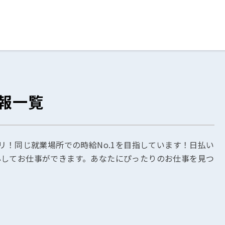
ログイン
閉じる
報一覧
る
スト
リ！同じ就業場所での時給No.1を目指しています！日払い
心してお仕事ができます。あなたにぴったりのお仕事を見つ