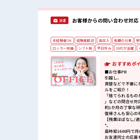
お客様からの問い合わせ対応
派遣
未経験者OK
経験者歓迎
高収入
長期の仕事
駅
ロッカー完備
シフト制
平日休み
30代が活躍
おすすめポ
■お仕事PR
引越し、
買替などで不要に
ルをご紹介！
「捨てられるもの
」などの問合せ対
約1か月の丁寧な
復帰さんも安心の
【残業ほぼなし/週
*。
高時給1600円で
お友達同士の応募