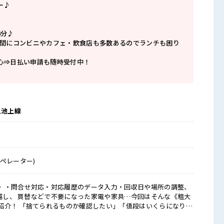
ー♪
4分♪
の間にコンビニやカフェ・飲食店も多数あるのでランチも困り
心⇒日払い申請も随時受付中！
急池上線
ペレーター)
》・問合せ対応・対応履歴のデータ入力・回収日や場所の調整、
紹介！ 「捨てられるものか確認したい」「値段はいくらになりま
をお任せします！ 約1か月の丁寧な研修を受けてからお仕事スター