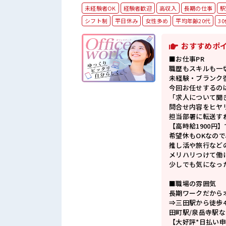
未経験者OK
経験者歓迎
高収入
長期の仕事
駅
シフト制
平日休み
女性多め
平均年齢20代
3
おすすめポ
■お仕事PR
職歴もスキルも一
未経験・ブランク
今回お任せするの
「求人について聞
問合せ内容をヒヤ
担当部署に転送す
【高時給1900円
希望休もOKなので
推し活や旅行など
メリハリつけて働
少しでも気になっ
■職場の雰囲気
長期ワークだから
⇒三田駅から徒歩4
田町駅/泉岳寺駅
【大好評*日払い