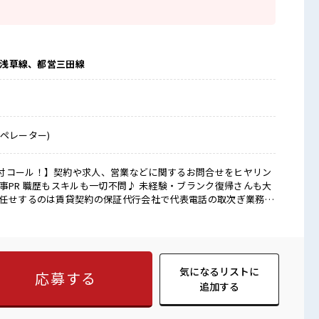
都営浅草線、都営三田線
ペレーター)
付コール！】契約や求人、営業などに関するお問合せをヒヤリン
お任せするのは賃貸契約の保証代行会社で代表電話の取次ぎ業務♪
すが…」「契約内容について教えてほしい」などの問合せ内容を
転送すればOK！ 【高時給1900円】で残業ほぼなしでも月収34万
望休もOKなので、 推し活や旅行などのプライベート時間もしっ
♪ 少しでも気になったら今すぐ応募！ ■職場の雰囲気 長
に限る♪ ⇒三田駅から徒歩4分*。 田町駅/泉岳寺駅なども徒歩
気になるリストに
応募する
【大好評*日払い申請も随時受付中！ 】
追加する