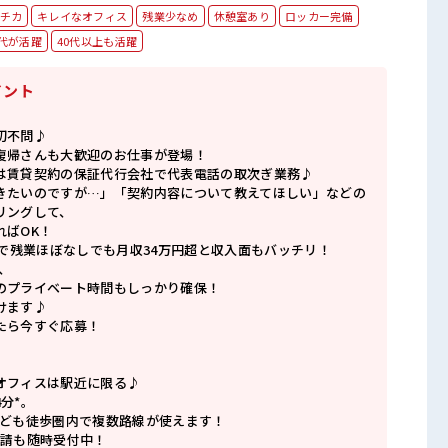
チカ
キレイなオフィス
残業少なめ
休憩室あり
ロッカー完備
0代が活躍
40代以上も活躍
イント
切不問♪
復帰さんも大歓迎のお仕事が登場！
は賃貸契約の保証代行会社で代表電話の取次ぎ業務♪
きたいのですが…」「契約内容について教えてほしい」などの
リングして、
ればOK！
】で残業ほぼなしでも月収34万円超と収入面もバッチリ！
、
のプライベート時間もしっかり確保！
けます♪
たら今すぐ応募！
オフィスは駅近に限る♪
分*。
なども徒歩圏内で複数路線が使えます！
申請も随時受付中！