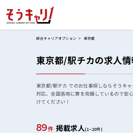
綜合キャリアオプション
東京都
東京都/駅チカの求人情
ホームにもど
お仕事検索
お気に入りリ
東京都/駅チカ でのお仕事探しならそうキャ
対応、全国各地に寮を完備しているので安
お問い合わせ
けてください！
89
掲載求人
ログイン
件
(1~20件)