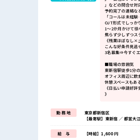
」などの問合せ対
予約完了の連絡な
「コールは未経験
OJT形式でしっ
1～2か月かけて徐
焦らず少しずつステ
《残業ほぼなし×
こんな好条件見逃
3名募集⇒今すぐ
■職場の雰囲気
東新宿駅徒歩1分
オフィス周辺に飲
休憩スペースもあ
《日払い申請好評
》
勤 務 地
東京都新宿区
【最寄駅】東新宿 ／ 都営大
給 与
【時給】1,600 円