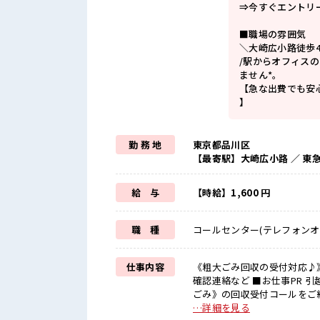
⇒今すぐエントリ
■職場の雰囲気
＼大崎広小路徒歩
/駅からオフィス
ません*。
【急な出費でも安
】
勤 務 地
東京都品川区
【最寄駅】大崎広小路 ／ 東
給 与
【時給】1,600 円
職 種
コールセンター(テレフォンオ
仕事内容
《粗大ごみ回収の受付対応♪
確認連絡など ■お仕事PR 引越し、 買替などで不要になった家電や家具…今回はそんな《粗大
ごみ》の回収受付コールをご
すか？ 」などの問合せ対応
…詳細を見る