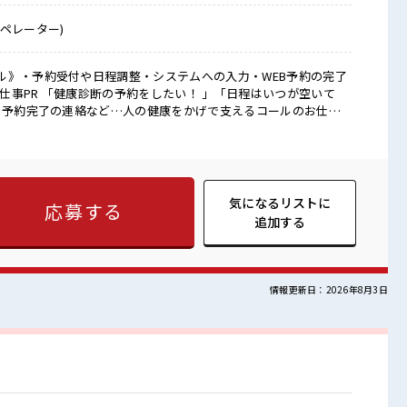
ペレーター)
ル》・予約受付や日程調整・システムへの入力・WEB予約の完了
、 予約完了の連絡など…人の健康をかげで支えるコールのお仕事
未経験…」⇒そんな方でも安心のサポート体制！ OJT形式でしっ
、 1～2か月かけて徐々に電話を取っていけばOK♪ 焦らず少し
。 《残業ほぼなし×土日祝休み》で月収26万円と収入面もバッチ
！ 3名募集⇒今すぐエントリーしよっ♪ ■職場の雰囲気
オフィス周辺に飲食店やコンビ二あり♪ 休憩スペースもあるからお
気になるリストに
応募する
ランチをチョイス♪ 《日払い申請好評受付中！ 》
追加する
情報更新日：2026年8月3日