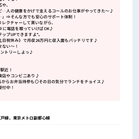
応や、
ど…人の健康をかげで支えるコールのお仕事がやってきた～♪
…」⇒そんな方でも安心のサポート体制！
かりレクチャーして貰いながら、
々に電話を取っていけばOK♪
ップUPできますよ*。
土日祝休み》で月収26万円と収入面もバッチリです♪
せない～！
エントリーしよっ♪
の駅近！
食店やコンビ二あり♪
るからお弁当持参も〇その日の気分でランチをチョイス♪
受付中！
江戸線、東京メトロ副都心線