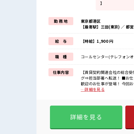
】
勤 務 地
東京都港区
【最寄駅】三田(東京) ／ 
給 与
【時給】1,900 円
職 種
コールセンター(テレフォンオ
仕事内容
【賃貸契約関連会社の総合受
グ⇒担当部署へ転送！ ■お仕事PR 職歴もスキルも一切不問♪ 未経験・ブランク復帰さんも大
歓迎のお仕事が登場！ 今回
「求人について聞きたいので
…詳細を見る
ヒヤリングして、 担当部署に
円超と収入面もバッチリ！ 希
かり確保！ メリハリつけて働けます
期ワークだからオフィスは駅近
詳細を見る
圏内で複数路線が使えます！ 