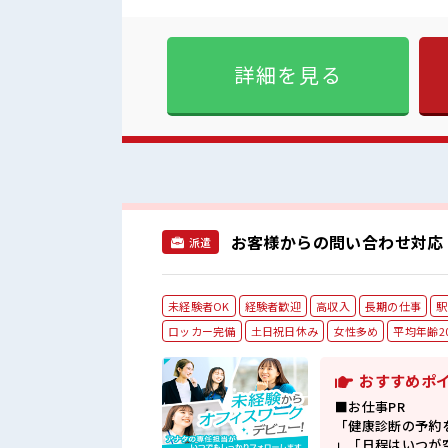
トなので未経験さんやブランク
相談OK】で無理なく働けるの
バッチリ！ お友達同士の応募も大歓迎！ 
徒歩4分♪ /駅からオフィ
詳細を見る
ん*。 【急な出費でも安心⇒
お客様からの問い合わせ対応
派遣
未経験者OK
経験者歓迎
高収入
長期の仕事
駅
ロッカー完備
土日祝日休み
女性多め
平均年齢2
おすすめポ
■お仕事PR
「健康診断の予約
」「日程はいつが