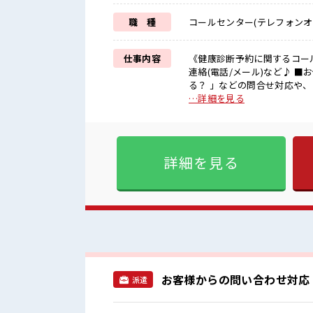
職 種
コールセンター(テレフォンオ
仕事内容
《健康診断予約に関するコー
連絡(電話/メール)など♪ ■お仕事PR 「健康診断の予約をしたい！ 」「日程はいつが空いて
る？ 」などの問合せ対応や
がやってきた～♪ 「コールは
…詳細を見る
かりレクチャーして貰いながら
ずつステップUPできますよ*
リです♪ こんな好条件見逃せない～
東新宿駅徒歩1分の駅近！ 
詳細を見る
弁当持参も〇その日の気分で
お客様からの問い合わせ対応
派遣