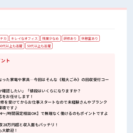
チカ
キレイなオフィス
残業少なめ
研修あり
休憩室あり
40代以上も活躍
50代以上も活躍
イント
なった家電や家具…今回はそんな《粗大ごみ》の回収受付コー
か確認したい」「値段はいくらになりますか？
応をお任せします！
研修を受けてからお仕事スタートなので未経験さんやブランク
環境です♪
4～/時間固定相談OK】で無理なく働けるのもポイントですよ
月収28万円超と収入面もバッチリ！
も大歓迎！