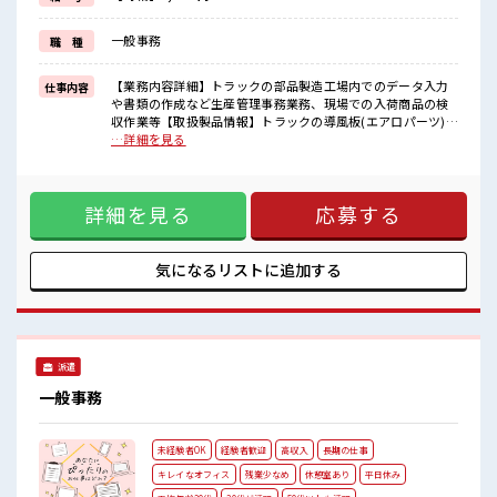
週末は家族や友人と一緒にプライベート満喫！
≪ヘアカラーOKで自由な雰囲気の職場≫
一般事務
職 種
明るすぎたり奇抜でなければ基本的に自由！
(規定有)≪自分に合った期間で働ける≫
福利厚生が整った派遣のお仕事です！
【業務内容詳細】トラックの部品製造工場内でのデータ入力
仕事内容
や書類の作成など生産管理事務業務、現場での入荷商品の検
■職場の雰囲気
収作業等【取扱製品情報】トラックの導風板(エアロパーツ)
少人数ですぐに馴染むことができそう♪
■お仕事PR ≪残業基本なし≫ 自分の時間をしっかり確保でき
…詳細を見る
アットホームな環境☆
る、 残業基本ナシのお仕事♪ オンとオフをきっちり切り替え
キバツ過ぎなければ髪色・髪型は自由！
たい方にオススメ！ ≪経験を活かせる≫ これまでの経験を活
あなたの個性を大事にできます♪
かしませんか？ ブランクがあっても大丈夫♪ 経験はちょっと
一息つける休憩スペースもあります！
詳細を見る
応募する
だけ…という方もOK！ ≪完全週休二日制≫ 週末は家族や友
人と一緒にプライベート満喫！ ≪ヘアカラーOKで自由な雰囲
気の職場≫ 明るすぎたり奇抜でなければ基本的に自由！ (規
定有)≪自分に合った期間で働ける≫ 福利厚生が整った派遣の
気になるリストに
追加する
お仕事です！ ■職場の雰囲気 少人数ですぐに馴染むことがで
きそう♪ アットホームな環境☆ キバツ過ぎなければ髪色・髪
型は自由！ あなたの個性を大事にできます♪ 一息つける休憩
スペースもあります！
派遣
一般事務
未経験者OK
経験者歓迎
高収入
長期の仕事
キレイなオフィス
残業少なめ
休憩室あり
平日休み