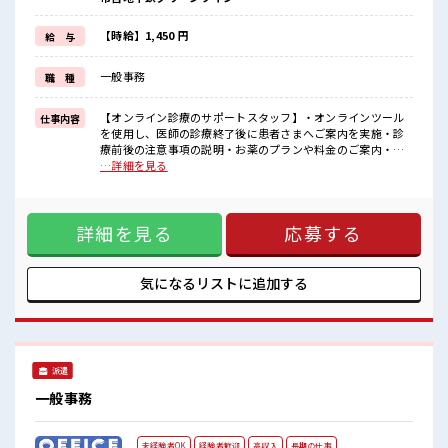
もちろん男性の応募も歓迎！
≪髪色自由で自分らしく働く≫
明るすぎたり奇抜でなければ基本的に自由！
【時給】1,450 円
給 与
(規定有)≪自分に向いている仕事が探せる≫
困った事などがあれば、
一般事務
職 種
担当がしっかりサポートします！
■職場の雰囲気
【オンライン診療のサポートスタッフ】・オンラインツール
仕事内容
女性多めで休み時間は女子トークがあふれる職場です！
を使用し、医師の診療終了後に患者さまへご案内を実施・診
もちろん男性の応募もOKですよ！
療前後の注意事項の説明・お薬のプランや料金のご案内・お
明るすぎたり奇抜過ぎなければヘアカラーOK！
支払い方法やお届け先の確認 ■お仕事PR ≪新しくチャレンジ
…詳細を見る
高収入もバッチリ目指せますよ！
しやすい≫ ビギナーさんもブランクさんも安心・丁寧な事前
研修あり！ ≪残業基本なし≫ 自分の時間をしっかり確保でき
る、 残業基本ナシのお仕事♪ オンとオフをきっちり切り替え
詳細を見る
応募する
たい方にオススメ！ ≪女性も仕事をしやすい職場≫ もちろん
男性の応募も歓迎！ ≪髪色自由で自分らしく働く≫ 明るすぎ
たり奇抜でなければ基本的に自由！ (規定有)≪自分に向いて
いる仕事が探せる≫ 困った事などがあれば、 担当がしっかり
気になるリストに
追加する
サポートします！ ■職場の雰囲気 女性多めで休み時間は女子
トークがあふれる職場です！ もちろん男性の応募もOKです
よ！ 明るすぎたり奇抜過ぎなければヘアカラーOK！ 高収入
もバッチリ目指せますよ！
派遣
一般事務
未経験者OK
経験者歓迎
高収入
長期の仕事