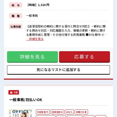
≪自分に合った期間で働ける≫
福利厚生が整った派遣のお仕事です！
【時給】1,510 円
給 与
■職場の雰囲気
一般事務
職 種
一息つける休憩スペースもあります！
ロッカーあり！
安心してお仕事に集中♪
【送受信契約の解約に関する受付と問合せ対応】・解約に関
仕事内容
残業は少なめ！
する問合せ対応・対応履歴の入力、情報の更新・解約に関す
たまに残業するくらいなら…という方、
る書類作成と管理・その他付随する庶務業務 ■お仕事PR ≪経
応募お待ちしております！
験者活躍中≫ これまでの経験を活かしませんか？ ブランクが
…詳細を見る
あっても大丈夫♪ 経験はちょっとだけ…という方もOK！ ≪
無理なく働ける≫ 場合によってはお願いすることもあります
が、 残業はほとんどナシ！ ≪自分に合った期間で働ける≫ 福
詳細を見る
応募する
利厚生が整った派遣のお仕事です！ ■職場の雰囲気 一息つけ
る休憩スペースもあります！ ロッカーあり！ 安心してお仕事
に集中♪ 残業は少なめ！ たまに残業するくらいなら…という
方、 応募お待ちしております！
気になるリストに
追加する
派遣
一般事務/日払いOK
未経験者OK
経験者歓迎
高収入
長期の仕事