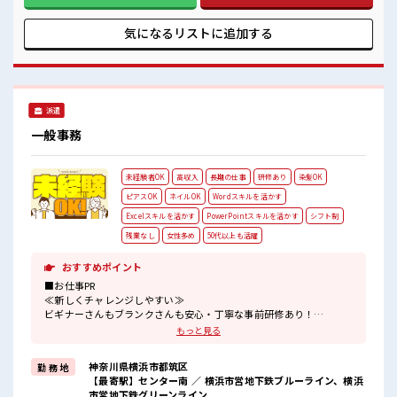
るのは不安だけど、 しっかり働く環境が整っています！ イチ
からスキルUP・ステップUP目指していきましょう！ ≪収入
気になるリストに
追加する
アップを目指せる≫ 高時給だらけの派遣のお仕事です！ ■職
場の雰囲気 少人数でアットホームな雰囲気の職場！ 休憩室で
楽しくランチ♪ 時間があれば昼寝もしちゃおう！ ロッカーあ
り！ 安心してお仕事に集中♪ 高収入もバッチリ目指せます
よ！
派遣
一般事務
未経験者OK
高収入
長期の仕事
研修あり
染髪OK
ピアスOK
ネイルOK
Wordスキルを活かす
Excelスキルを活かす
PowerPointスキルを活かす
シフト制
残業なし
女性多め
50代以上も活躍
おすすめポイント
■お仕事PR
≪新しくチャレンジしやすい≫
ビギナーさんもブランクさんも安心・丁寧な事前研修あり！
≪残業基本なし≫
もっと見る
自分の時間をしっかり確保できる、
残業基本ナシのお仕事♪
神奈川県横浜市都筑区
勤 務 地
オンとオフをきっちり切り替えたい方にオススメ！
【最寄駅】センター南 ／ 横浜市営地下鉄ブルーライン、横浜
≪女性も仕事をしやすい職場≫
市営地下鉄グリーンライン