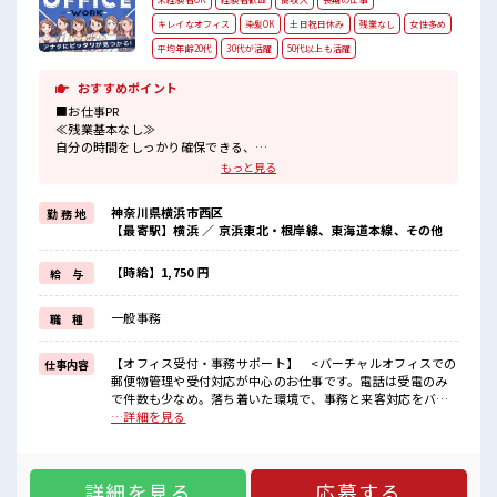
キレイなオフィス
染髪OK
土日祝日休み
残業なし
女性多め
平均年齢20代
30代が活躍
50代以上も活躍
おすすめポイント
■お仕事PR
≪残業基本なし≫
自分の時間をしっかり確保できる、
残業基本ナシのお仕事♪
もっと見る
オンとオフをきっちり切り替えたい方にオススメ！
≪女性も仕事をしやすい職場≫
神奈川県横浜市西区
勤 務 地
もちろん男性の応募も歓迎！
【最寄駅】横浜 ／ 京浜東北・根岸線、東海道本線、その他
≪週休2日制≫
週末は家族や友人と一緒にプライベート満喫！
≪髪型自由≫
【時給】1,750 円
給 与
基本的に髪色自由で明るすぎたり奇抜でなければOKです！
(規定有)≪収入アップを目指せる≫
一般事務
職 種
高時給だらけの派遣のお仕事です！
■職場の雰囲気
【オフィス受付・事務サポート】 <バーチャルオフィスでの
仕事内容
女性多めで休み時間は女子トークがあふれる職場です！
郵便物管理や受付対応が中心のお仕事です。電話は受電のみ
もちろん男性の応募もOKですよ！
で件数も少なめ。落ち着いた環境で、事務と来客対応をバラ
髪型にこだわりのあるアナタは必見！
ンスよく経験できます。>【業務内容】●郵便物の受け取り、
…詳細を見る
髪型自由な職場！
仕分け、保管、転送業務●来店対応(郵便物の受け渡し、受付
対応)●電話・メール対応(受電10～15件/日を5名体制で分
担、架電はなし)●請求書入力など、依頼に応じた事務作業 ■
詳細を見る
応募する
お仕事PR ≪残業基本なし≫ 自分の時間をしっかり確保でき