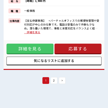
≪髪色自由で自分らしく働く≫
【時給】1,900 円
給 与
明るすぎたり奇抜でなければ基本的に自由！
(規定有)≪自分に向いている仕事が探せる≫
一般事務
職 種
困った事などがあれば、
担当がしっかりサポートします！
【支払申請事務】 <バーチャルオフィスでの郵便物管理や受
仕事内容
■職場の雰囲気
付対応が中心のお仕事です。電話は受電のみで件数も少な
女性も活躍しやすい雰囲気の職場です！
め。落ち着いた環境で、事務と来客対応をバランスよく経験
派手すぎなければ多少のヘアカラーもOKなのはウレシイPoint☆
できます。>【業務内容】●郵便物の受け取り、仕分け、保
…詳細を見る
≪20代の方が多数活躍中の職場≫
管、転送業務●来店対応(郵便物の受け渡し、受付対応)●電
話・メール対応(受電10～15件/日を5名体制で分担、架電はな
し)●請求書入力など、依頼に応じた事務作業 ■お仕事PR ≪
詳細を見る
応募する
ほぼ定時で帰れる≫ 時間をしっかり確保できる、 残業基本ナ
シのお仕事♪ オンとオフをきっちり切り替えたい方にオスス
メ！ ≪女性も働きやすい職場≫ もちろん男性の応募も歓迎で
すよ！ ≪土日祝休のお仕事≫ 家族や友人と一緒にプライベー
気になるリストに
追加する
ト満喫！ ≪髪色自由で自分らしく働く≫ 明るすぎたり奇抜で
なければ基本的に自由！ (規定有)≪自分に向いている仕事が
探せる≫ 困った事などがあれば、 担当がしっかりサポートし
ます！ ■職場の雰囲気 女性も活躍しやすい雰囲気の職場で
す！ 派手すぎなければ多少のヘアカラーもOKなのはウレシイ
1
2
>
Point☆ ≪20代の方が多数活躍中の職場≫