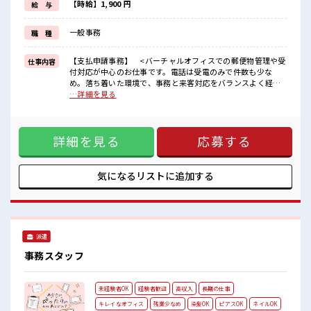
≪髪色自由で自分らしく働く≫
【時給】1,900 円
給 与
明るすぎたり奇抜でなければ基本的に自由！
(規定有)≪自分に向いている仕事が探せる≫
一般事務
職 種
困った事などがあれば、
担当がしっかりサポートします！
【支払申請事務】 <バーチャルオフィスでの郵便物管理や受
仕事内容
■職場の雰囲気
付対応が中心のお仕事です。電話は受電のみで件数も少な
女性も活躍しやすい雰囲気の職場です！
め。落ち着いた環境で、事務と来客対応をバランスよく経験
派手すぎなければ多少のヘアカラーもOKなのはウレシイPoint☆
できます。>【業務内容】●郵便物の受け取り、仕分け、保
…詳細を見る
≪20代の方が多数活躍中の職場≫
管、転送業務●来店対応(郵便物の受け渡し、受付対応)●電
話・メール対応(受電10～15件/日を5名体制で分担、架電はな
し)●請求書入力など、依頼に応じた事務作業 ■お仕事PR ≪
詳細を見る
応募する
ほぼ定時で帰れる≫ 時間をしっかり確保できる、 残業基本ナ
シのお仕事♪ オンとオフをきっちり切り替えたい方にオスス
メ！ ≪女性も働きやすい職場≫ もちろん男性の応募も歓迎で
すよ！ ≪土日祝休のお仕事≫ 家族や友人と一緒にプライベー
気になるリストに
追加する
ト満喫！ ≪髪色自由で自分らしく働く≫ 明るすぎたり奇抜で
なければ基本的に自由！ (規定有)≪自分に向いている仕事が
探せる≫ 困った事などがあれば、 担当がしっかりサポートし
ます！ ■職場の雰囲気 女性も活躍しやすい雰囲気の職場で
す！ 派手すぎなければ多少のヘアカラーもOKなのはウレシイ
派遣
Point☆ ≪20代の方が多数活躍中の職場≫
事務スタッフ
未経験者OK
経験者歓迎
高収入
長期の仕事
キレイなオフィス
残業少なめ
染髪OK
ピアスOK
ネイルOK