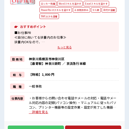
ロッカー完備
Wordスキルを活かす
Excelスキルを活かす
PowerPointスキルを活かす
土日祝日休み
少人数
30代が活躍
50代以上も活躍
おすすめポイント
■お仕事PR
≪自分に向いてる扶養内のお仕事≫
扶養内OKなので、
主婦&主夫さんも気軽にご応募くださいね♪
もっと見る
≪時間にメリハリを≫
残業はほとんどナシ！
神奈川県横浜市神奈川区
勤 務 地
場合によってはお願いすることもあります♪
【最寄駅】神奈川新町 ／ 京浜急行本線
≪土日祝休のお仕事≫
家族や友人と一緒にプライベート満喫！
≪未経験OKの仕事≫
【時給】1,800 円
給 与
新しいことにチャレンジするのは不安だけど、
しっかり働く環境が整っています！
一般事務
職 種
イチからスキルUP・ステップUP目指していきましょう！
≪自分に合った期間で働ける≫
福利厚生が整った派遣のお仕事です！
・お客様からの問い合わせ電話やメールの対応・電話やメー
仕事内容
ル対応内容の記録(パソコン操作) ・マニュアルに従ったパソ
■職場の雰囲気
コン、プリンター機器等の設定作業・設定が完了した機器を
少人数でアットホームな雰囲気の職場！
梱包しお客様先に発送・請求書の作成、整理 ■お仕事PR ≪自
…詳細を見る
休憩室でホッと一息リフレッシュ！
分に向いてる扶養内のお仕事≫ 扶養内OKなので、 主婦&主夫
職場にはロッカー完備！
さんも気軽にご応募くださいね♪ ≪時間にメリハリを≫ 残業
私物の置きすぎには注意が必要ですね★
はほとんどナシ！ 場合によってはお願いすることもあります