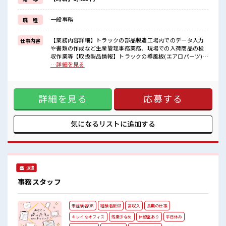
週末は家族や友人と一緒にプライベート満喫！
≪ヘアカラーOKで自由な雰囲気の職場≫
一般事務
職 種
明るすぎたり奇抜でなければ基本的に自由！
(規定有)≪自分に合った期間で働ける≫
福利厚生が整った派遣のお仕事です！
【業務内容詳細】トラックの部品製造工場内でのデータ入力
仕事内容
や書類の作成など生産管理事務業務、現場での入荷商品の検
■職場の雰囲気
収作業等【取扱製品情報】トラックの導風板(エアロパーツ)
少人数ですぐに馴染むことができそう♪
■お仕事PR ≪残業基本なし≫ 自分の時間をしっかり確保でき
…詳細を見る
アットホームな環境☆
る、 残業基本ナシのお仕事♪ オンとオフをきっちり切り替え
キバツ過ぎなければ髪色・髪型は自由！
たい方にオススメ！ ≪経験を活かせる≫ これまでの経験を活
あなたの個性を大事にできます♪
かしませんか？ ブランクがあっても大丈夫♪ 経験はちょっと
一息つける休憩スペースもあります！
詳細を見る
応募する
だけ…という方もOK！ ≪完全週休二日制≫ 週末は家族や友
人と一緒にプライベート満喫！ ≪ヘアカラーOKで自由な雰囲
気の職場≫ 明るすぎたり奇抜でなければ基本的に自由！ (規
定有)≪自分に合った期間で働ける≫ 福利厚生が整った派遣の
気になるリストに
追加する
お仕事です！ ■職場の雰囲気 少人数ですぐに馴染むことがで
きそう♪ アットホームな環境☆ キバツ過ぎなければ髪色・髪
型は自由！ あなたの個性を大事にできます♪ 一息つける休憩
スペースもあります！
派遣
事務スタッフ
未経験者OK
経験者歓迎
高収入
長期の仕事
キレイなオフィス
残業少なめ
休憩室あり
平日休み