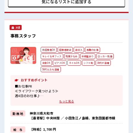
気になるリストに
追加する
代の方が多数活躍中の職場≫ 休憩室でホッと一息リフレッシ
ュ！ 残業はほとんどなし！ プライベートも謳歌できる☆ 高収
入もバッチリ目指せますよ！
派遣
事務スタッフ
未経験者OK
経験者歓迎
高収入
長期の仕事
キレイなオフィス
残業少なめ
休憩室あり
ロッカー完備
染髪OK
ピアスOK
ネイルOK
シフト制
30代が活躍
50代以上も活躍
おすすめポイント
■お仕事PR
≪ライフワーク見つけよう≫
週4日のお仕事♪
「週5日フルはキツイ…」という方にピッタリ〇≪プライベートが充
もっと見る
実する≫
場合によってはお願いすることもありますが、
神奈川県大和市
勤 務 地
残業はほとんどナシ！
【最寄駅】中央林間 ／ 小田急江ノ島線、東急田園都市線
≪ヘアカラーOKで自由な雰囲気の職場≫
明るすぎたり奇抜でなければ基本的に自由！
(規定有)≪初めての仕事だけど自分にもできそう≫
【時給】1,700 円
給 与