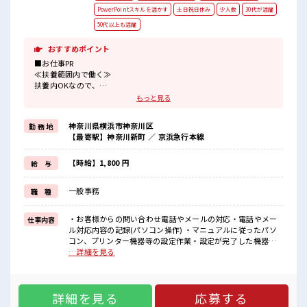
PowerPointスキルを活かす
土日祝日休み
少人数
30代が活躍
50代以上も活躍
おすすめポイント
■お仕事PR
≪扶養範囲内で働く≫
扶養内OKなので、
主婦&主夫さんも気軽にご応募くださいね♪
もっと見る
≪無理なく働ける≫
場合によってはお願いすることもありますが、
神奈川県横浜市神奈川区
勤 務 地
残業はほとんどナシ！
【最寄駅】神奈川新町 ／ 京浜急行本線
≪週休2日制≫
週末は家族や友人と一緒にプライベート満喫！
≪初めての仕事だけど自分にもできそう≫
【時給】1,800 円
給 与
新しいことにチャレンジするのは不安だけど、
しっかり働く環境が整っています！
一般事務
職 種
イチからスキルUP・ステップUP目指していきましょう！
≪収入アップを目指せる≫
高時給だらけの派遣のお仕事です！
・お客様からの問い合わせ電話やメールの対応・電話やメー
仕事内容
ル対応内容の記録(パソコン操作) ・マニュアルに従ったパソ
■職場の雰囲気
コン、プリンター機器等の設定作業・設定が完了した機器を
少人数でアットホームな雰囲気の職場！
梱包しお客様先に発送・請求書の作成、整理 ■お仕事PR ≪扶
…詳細を見る
休憩室で楽しくランチ♪
養範囲内で働く≫ 扶養内OKなので、 主婦&主夫さんも気軽に
時間があれば昼寝もしちゃおう！
ご応募くださいね♪ ≪無理なく働ける≫ 場合によってはお願
ロッカーあり！
いすることもありますが、 残業はほとんどナシ！ ≪週休2日
安心してお仕事に集中♪
詳細を見る
応募する
制≫ 週末は家族や友人と一緒にプライベート満喫！ ≪初めて
高収入もバッチリ目指せますよ！
の仕事だけど自分にもできそう≫ 新しいことにチャレンジす