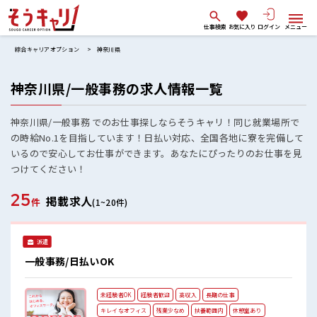
仕事検索
お気に入り
ログイン
メニュー
綜合キャリアオプション
神奈川県
神奈川県/一般事務の求人情報一覧
神奈川県/一般事務 でのお仕事探しならそうキャリ！同じ就業場所で
の時給No.1を目指しています！日払い対応、全国各地に寮を完備して
いるので安心してお仕事ができます。あなたにぴったりのお仕事を見
つけてください！
25
掲載求人
件
(1~20件)
派遣
一般事務/日払いOK
未経験者OK
経験者歓迎
高収入
長期の仕事
キレイなオフィス
残業少なめ
扶養範囲内
休憩室あり