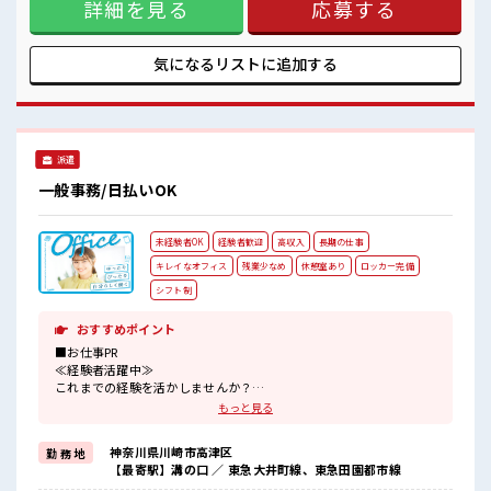
高収入もバッチリ目指せますよ！
詳細を見る
応募する
♪ ≪土日祝休のお仕事≫ 家族や友人と一緒にプライベート満
喫！ ≪未経験OKの仕事≫ 新しいことにチャレンジするのは
不安だけど、 しっかり働く環境が整っています！ イチからス
キルUP・ステップUP目指していきましょう！ ≪自分に合っ
気になるリストに
追加する
た期間で働ける≫ 福利厚生が整った派遣のお仕事です！ ■職
場の雰囲気 少人数でアットホームな雰囲気の職場！ 休憩室で
ホッと一息リフレッシュ！ 職場にはロッカー完備！ 私物の置
きすぎには注意が必要ですね★ 高収入もバッチリ目指せます
よ！
派遣
一般事務/日払いOK
未経験者OK
経験者歓迎
高収入
長期の仕事
キレイなオフィス
残業少なめ
休憩室あり
ロッカー完備
シフト制
おすすめポイント
■お仕事PR
≪経験者活躍中≫
これまでの経験を活かしませんか？
ブランクがあっても大丈夫♪
もっと見る
経験はちょっとだけ…という方もOK！
≪無理なく働ける≫
神奈川県川崎市高津区
勤 務 地
場合によってはお願いすることもありますが、
【最寄駅】溝の口 ／ 東急大井町線、東急田園都市線
残業はほとんどナシ！