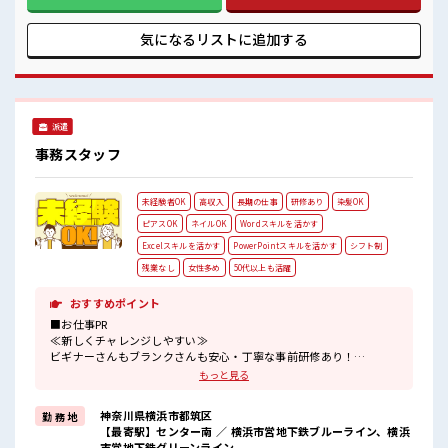
の仕事だけど自分にもできそう≫ 新しいことにチャレンジす
るのは不安だけど、 しっかり働く環境が整っています！ イチ
からスキルUP・ステップUP目指していきましょう！ ≪収入
気になるリストに
追加する
アップを目指せる≫ 高時給だらけの派遣のお仕事です！ ■職
場の雰囲気 少人数でアットホームな雰囲気の職場！ 休憩室で
楽しくランチ♪ 時間があれば昼寝もしちゃおう！ ロッカーあ
り！ 安心してお仕事に集中♪ 高収入もバッチリ目指せます
よ！
派遣
事務スタッフ
未経験者OK
高収入
長期の仕事
研修あり
染髪OK
ピアスOK
ネイルOK
Wordスキルを活かす
Excelスキルを活かす
PowerPointスキルを活かす
シフト制
残業なし
女性多め
50代以上も活躍
おすすめポイント
■お仕事PR
≪新しくチャレンジしやすい≫
ビギナーさんもブランクさんも安心・丁寧な事前研修あり！
≪残業基本なし≫
もっと見る
自分の時間をしっかり確保できる、
残業基本ナシのお仕事♪
神奈川県横浜市都筑区
勤 務 地
オンとオフをきっちり切り替えたい方にオススメ！
【最寄駅】センター南 ／ 横浜市営地下鉄ブルーライン、横浜
≪女性も仕事をしやすい職場≫
市営地下鉄グリーンライン