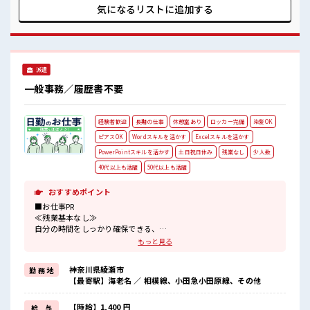
雰囲気 女性が多い職場ですが男女は問いません！ 応募お待ち
気になるリストに
追加する
しております！ 明るすぎたり奇抜過ぎなければヘアカラー
OK！ 土日祝休みなので、 ON/OFFの切替もしやすい！
派遣
一般事務／履歴書不要
経験者歓迎
長期の仕事
休憩室あり
ロッカー完備
染髪OK
ピアスOK
Wordスキルを活かす
Excelスキルを活かす
PowerPointスキルを活かす
土日祝日休み
残業なし
少人数
40代以上も活躍
50代以上も活躍
おすすめポイント
■お仕事PR
≪残業基本なし≫
自分の時間をしっかり確保できる、
残業基本ナシのお仕事♪
もっと見る
オンとオフをきっちり切り替えたい方にオススメ！
≪経験を活かせる≫
神奈川県綾瀬市
勤 務 地
これまでの経験を活かしませんか？
【最寄駅】海老名 ／ 相模線、小田急小田原線、その他
ブランクがあっても大丈夫♪
経験はちょっとだけ…という方もOK！
≪完全週休二日制≫
【時給】1,400 円
給 与