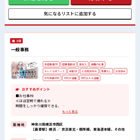
る、 残業基本ナシのお仕事♪ オンとオフをきっちり切り替え
たい方にオススメ！ ≪女性も仕事をしやすい職場≫ もちろん
男性の応募も歓迎！ ≪週休2日制≫ 週末は家族や友人と一緒
気になるリストに
追加する
にプライベート満喫！ ≪髪型自由≫ 基本的に髪色自由で明る
すぎたり奇抜でなければOKです！ (規定有)≪収入アップを目
指せる≫ 高時給だらけの派遣のお仕事です！ ■職場の雰囲気
女性多めで休み時間は女子トークがあふれる職場です！ もち
ろん男性の応募もOKですよ！ 髪型にこだわりのあるアナタは
派遣
必見！ 髪型自由な職場！
一般事務
未経験者OK
経験者歓迎
高収入
長期の仕事
キレイなオフィス
染髪OK
土日祝日休み
残業なし
女性多め
平均年齢20代
30代が活躍
50代以上も活躍
おすすめポイント
■お仕事PR
≪ほぼ定時で帰れる≫
時間をしっかり確保できる、
残業基本ナシのお仕事♪
もっと見る
オンとオフをきっちり切り替えたい方にオススメ！
≪女性も働きやすい職場≫
神奈川県横浜市西区
勤 務 地
もちろん男性の応募も歓迎ですよ！
【最寄駅】横浜 ／ 京浜東北・根岸線、東海道本線、その他
≪土日祝休のお仕事≫
家族や友人と一緒にプライベート満喫！