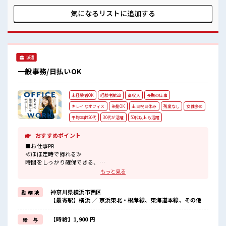
もちろん男性の応募も歓迎！ ≪週休2日制≫ 週末は家族や友
人と一緒にプライベート満喫！ ≪髪型自由≫ 基本的に髪色自
気になるリストに
追加する
由で明るすぎたり奇抜でなければOKです！ (規定有)≪初めて
の仕事だけど自分にもできそう≫ 新しいことにチャレンジす
るのは不安だけど、 しっかり働く環境が整っています！ イチ
からスキルUP・ステップUP目指していきましょう！ ■職場
の雰囲気 女性が多い職場ですが男女は問いません！ 応募お待
派遣
ちしております！ 髪型にこだわりのあるアナタは必見！ 髪型
自由な職場！ 活気あふれる20代活躍中の職場です☆
一般事務/日払いOK
未経験者OK
経験者歓迎
高収入
長期の仕事
キレイなオフィス
染髪OK
土日祝日休み
残業なし
女性多め
平均年齢20代
30代が活躍
50代以上も活躍
おすすめポイント
■お仕事PR
≪ほぼ定時で帰れる≫
時間をしっかり確保できる、
残業基本ナシのお仕事♪
もっと見る
オンとオフをきっちり切り替えたい方にオススメ！
≪女性も活躍できる職場≫
神奈川県横浜市西区
勤 務 地
もちろん男性の応募も歓迎です！
【最寄駅】横浜 ／ 京浜東北・根岸線、東海道本線、その他
≪週休2日制≫
週末は家族や友人と一緒にプライベート満喫！
≪髪型自由≫
【時給】1,900 円
給 与