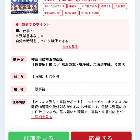
キレイなオフィス
染髪OK
土日祝日休み
残業なし
女性多め
平均年齢20代
30代が活躍
50代以上も活躍
おすすめポイント
■お仕事PR
≪残業基本なし≫
自分の時間をしっかり確保できる、
残業基本ナシのお仕事♪
もっと見る
オンとオフをきっちり切り替えたい方にオススメ！
≪女性も仕事をしやすい職場≫
神奈川県横浜市西区
勤 務 地
もちろん男性の応募も歓迎！
【最寄駅】横浜 ／ 京浜東北・根岸線、東海道本線、その他
≪週休2日制≫
週末は家族や友人と一緒にプライベート満喫！
≪髪型自由≫
【時給】1,750 円
給 与
基本的に髪色自由で明るすぎたり奇抜でなければOKです！
(規定有)≪収入アップを目指せる≫
一般事務
職 種
高時給だらけの派遣のお仕事です！
■職場の雰囲気
【オフィス受付・事務サポート】 <バーチャルオフィスでの
仕事内容
女性多めで休み時間は女子トークがあふれる職場です！
郵便物管理や受付対応が中心のお仕事です。電話は受電のみ
もちろん男性の応募もOKですよ！
で件数も少なめ。落ち着いた環境で、事務と来客対応をバラ
髪型にこだわりのあるアナタは必見！
ンスよく経験できます。>【業務内容】●郵便物の受け取り、
…詳細を見る
髪型自由な職場！
仕分け、保管、転送業務●来店対応(郵便物の受け渡し、受付
対応)●電話・メール対応(受電10～15件/日を5名体制で分
担、架電はなし)●請求書入力など、依頼に応じた事務作業 ■
詳細を見る
応募する
お仕事PR ≪残業基本なし≫ 自分の時間をしっかり確保でき