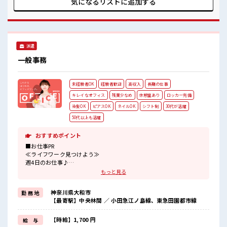
気になるリストに
追加する
代の方が多数活躍中の職場≫ 休憩室でホッと一息リフレッシ
ュ！ 残業はほとんどなし！ プライベートも謳歌できる☆ 高収
入もバッチリ目指せますよ！
派遣
一般事務
未経験者OK
経験者歓迎
高収入
長期の仕事
キレイなオフィス
残業少なめ
休憩室あり
ロッカー完備
染髪OK
ピアスOK
ネイルOK
シフト制
30代が活躍
50代以上も活躍
おすすめポイント
■お仕事PR
≪ライフワーク見つけよう≫
週4日のお仕事♪
「週5日フルはキツイ…」という方にピッタリ〇≪プライベートが充
もっと見る
実する≫
場合によってはお願いすることもありますが、
神奈川県大和市
勤 務 地
残業はほとんどナシ！
【最寄駅】中央林間 ／ 小田急江ノ島線、東急田園都市線
≪ヘアカラーOKで自由な雰囲気の職場≫
明るすぎたり奇抜でなければ基本的に自由！
(規定有)≪初めての仕事だけど自分にもできそう≫
【時給】1,700 円
給 与