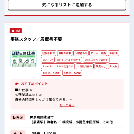
仕事をご提案≫ 一人で悩まず気軽に相談できる、 派遣のお仕
気になるリストに
追加する
事です！ ■職場の雰囲気 活気あふれる20代活躍中の職場です
☆ 休憩室で楽しくランチ♪ 時間があれば昼寝もしちゃおう！
残業はほとんどなし！ プライベートも謳歌できる☆
派遣
事務スタッフ／履歴書不要
経験者歓迎
長期の仕事
休憩室あり
ロッカー完備
染髪OK
ピアスOK
Wordスキルを活かす
Excelスキルを活かす
PowerPointスキルを活かす
土日祝日休み
残業なし
少人数
40代以上も活躍
50代以上も活躍
おすすめポイント
■お仕事PR
≪残業基本なし≫
自分の時間をしっかり確保できる、
残業基本ナシのお仕事♪
もっと見る
オンとオフをきっちり切り替えたい方にオススメ！
≪経験を活かせる≫
神奈川県綾瀬市
勤 務 地
これまでの経験を活かしませんか？
【最寄駅】海老名 ／ 相模線、小田急小田原線、その他
ブランクがあっても大丈夫♪
経験はちょっとだけ…という方もOK！
≪完全週休二日制≫
【時給】1,400 円
給 与