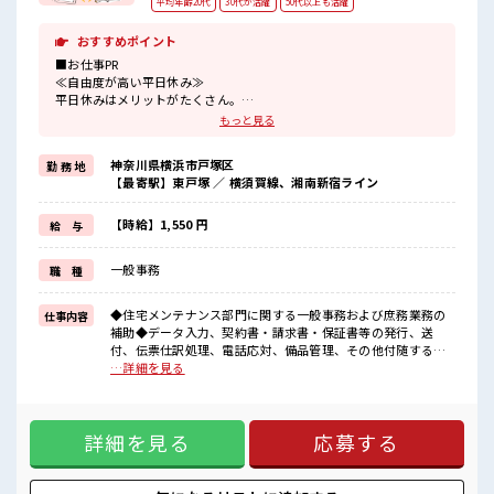
平均年齢20代
30代が活躍
50代以上も活躍
おすすめポイント
■お仕事PR
≪自由度が高い平日休み≫
平日休みはメリットがたくさん。
ゆったり、
もっと見る
のんびりで、
心も身体もリフレッシュ♪
神奈川県横浜市戸塚区
勤 務 地
≪プライベートが充実する≫
【最寄駅】東戸塚 ／ 横須賀線、湘南新宿ライン
場合によってはお願いすることもありますが、
残業はほとんどナシ！
≪未経験でも活躍できる≫
【時給】1,550 円
給 与
新しいことにチャレンジするのは不安だけど、
しっかり働く環境が整っています！
一般事務
職 種
イチからスキルUP・ステップUP目指していきましょう！
≪自分に合った期間で働ける≫
福利厚生が整った派遣のお仕事です！
◆住宅メンテナンス部門に関する一般事務および庶務業務の
仕事内容
補助◆データ入力、契約書・請求書・保証書等の発行、送
■職場の雰囲気
付、伝票仕訳処理、電話応対、備品管理、その他付随する業
≪20代の方が多数活躍中の職場≫
務全般 ■お仕事PR ≪自由度が高い平日休み≫ 平日休みはメリ
…詳細を見る
休憩室でホッと一息リフレッシュ！
ットがたくさん。 ゆったり、 のんびりで、 心も身体もリフレ
残業はほとんどなし！
ッシュ♪ ≪プライベートが充実する≫ 場合によってはお願い
プライベートも謳歌できる☆
することもありますが、 残業はほとんどナシ！ ≪未経験でも
高収入もバッチリ目指せますよ！
詳細を見る
応募する
活躍できる≫ 新しいことにチャレンジするのは不安だけど、
しっかり働く環境が整っています！ イチからスキルUP・ステ
ップUP目指していきましょう！ ≪自分に合った期間で働ける
≫ 福利厚生が整った派遣のお仕事です！ ■職場の雰囲気 ≪20