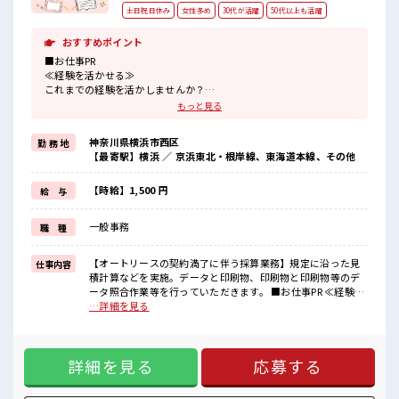
土日祝日休み
女性多め
30代が活躍
50代以上も活躍
おすすめポイント
■お仕事PR
≪経験を活かせる≫
これまでの経験を活かしませんか？
ブランクがあっても大丈夫♪
もっと見る
経験はちょっとだけ…という方もOK！
≪女性も仕事をしやすい職場≫
神奈川県横浜市西区
勤 務 地
もちろん男性の応募も歓迎！
【最寄駅】横浜 ／ 京浜東北・根岸線、東海道本線、その他
≪時間にメリハリを≫
残業はほとんどナシ！
場合によってはお願いすることもあります♪
【時給】1,500 円
給 与
≪完全週休二日制≫
週末は家族や友人と一緒にプライベート満喫！
一般事務
職 種
≪髪型自由≫
基本的に髪色自由で明るすぎたり奇抜でなければOKです！
(規定有)
【オートリースの契約満了に伴う採算業務】規定に沿った見
仕事内容
積計算などを実施。データと印刷物、印刷物と印刷物等のデ
■職場の雰囲気
ータ照合作業等を行っていただきます。 ■お仕事PR ≪経験を
女性が多い職場ですが男女は問いません！
活かせる≫ これまでの経験を活かしませんか？ ブランクがあ
…詳細を見る
応募お待ちしております！
っても大丈夫♪ 経験はちょっとだけ…という方もOK！ ≪女
明るすぎたり奇抜過ぎなければヘアカラーOK！
性も仕事をしやすい職場≫ もちろん男性の応募も歓迎！ ≪時
土日祝休みなので、
間にメリハリを≫ 残業はほとんどナシ！ 場合によってはお願
ON/OFFの切替もしやすい！
詳細を見る
応募する
いすることもあります♪ ≪完全週休二日制≫ 週末は家族や友
人と一緒にプライベート満喫！ ≪髪型自由≫ 基本的に髪色自
由で明るすぎたり奇抜でなければOKです！ (規定有) ■職場の