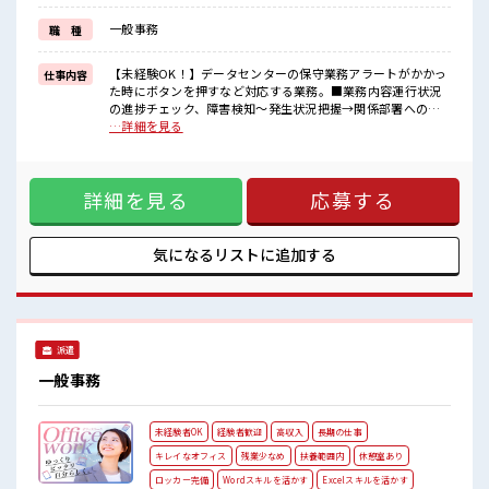
新しいことにチャレンジするのは不安だけど、
しっかり働く環境が整っています！
一般事務
職 種
イチからスキルUP・ステップUP目指していきましょう！
■職場の雰囲気
【未経験OK！】データセンターの保守業務アラートがかかっ
仕事内容
キバツ過ぎなければ髪色・髪型は自由！
た時にボタンを押すなど対応する業務。■業務内容運行状況
あなたの個性を大事にできます♪
の進捗チェック、障害検知～発生状況把握→関係部署への連
休憩室で自分タイム！
絡までで、プログラム修正対応は含みません。 ■お仕事PR ≪
…詳細を見る
のんびりスマホチェック♪
ライフワーク見つけよう≫ 週4日のお仕事♪ 「週5日フルはキ
週3日～週4日の勤務もOK！
ツイ…」という方にピッタリ〇≪プライベートが充実する≫
場合によってはお願いすることもありますが、 残業はほとん
詳細を見る
応募する
どナシ！ ≪ヘアカラーOKで自由な雰囲気の職場≫ 明るすぎ
たり奇抜でなければ基本的に自由！ (規定有)≪初めての仕事
だけど自分にもできそう≫ 新しいことにチャレンジするのは
不安だけど、 しっかり働く環境が整っています！ イチからス
気になるリストに
追加する
キルUP・ステップUP目指していきましょう！ ■職場の雰囲
気 キバツ過ぎなければ髪色・髪型は自由！ あなたの個性を大
事にできます♪ 休憩室で自分タイム！ のんびりスマホチェッ
ク♪ 週3日～週4日の勤務もOK！
派遣
一般事務
未経験者OK
経験者歓迎
高収入
長期の仕事
キレイなオフィス
残業少なめ
扶養範囲内
休憩室あり
ロッカー完備
Wordスキルを活かす
Excelスキルを活かす