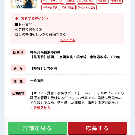
キレイなオフィス
染髪OK
土日祝日休み
残業なし
女性多め
平均年齢20代
30代が活躍
50代以上も活躍
おすすめポイント
■お仕事PR
≪定時で帰ろう≫
自分の時間をしっかり確保できる、
残業基本ナシのお仕事♪
もっと見る
≪女性も仕事をしやすい職場≫
もちろん男性の応募も歓迎！
神奈川県横浜市西区
勤 務 地
≪週休2日制≫
【最寄駅】横浜 ／ 京浜東北・根岸線、東海道本線、その他
週末は家族や友人と一緒にプライベート満喫！
≪髪型自由≫
基本的に髪色自由で明るすぎたり奇抜でなければOKです！
【時給】1,750 円
給 与
(規定有)≪初めての仕事だけど自分にもできそう≫
新しいことにチャレンジするのは不安だけど、
一般事務
職 種
しっかり働く環境が整っています！
イチからスキルUP・ステップUP目指していきましょう！
【オフィス受付・事務サポート】 <バーチャルオフィスでの
仕事内容
■職場の雰囲気
郵便物管理や受付対応が中心のお仕事です。電話は受電のみ
女性が多い職場ですが男女は問いません！
で件数も少なめ。落ち着いた環境で、事務と来客対応をバラ
応募お待ちしております！
ンスよく経験できます。>【業務内容】●郵便物の受け取り、
…詳細を見る
髪型にこだわりのあるアナタは必見！
仕分け、保管、転送業務●来店対応(郵便物の受け渡し、受付
髪型自由な職場！
対応)●電話・メール対応(受電10～15件/日を5名体制で分
活気あふれる20代活躍中の職場です☆
担、架電はなし)●請求書入力など、依頼に応じた事務作業 ■
詳細を見る
応募する
お仕事PR ≪定時で帰ろう≫ 自分の時間をしっかり確保でき
る、 残業基本ナシのお仕事♪ ≪女性も仕事をしやすい職場≫