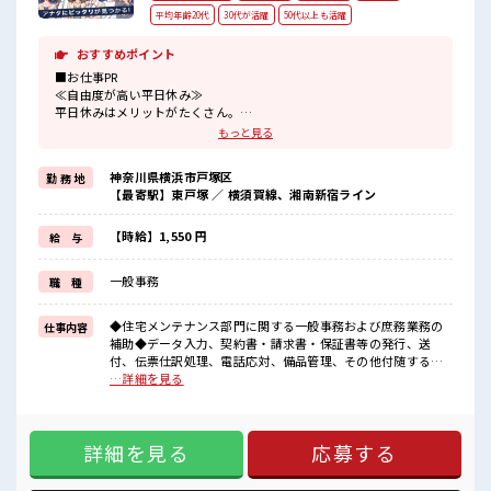
平均年齢20代
30代が活躍
50代以上も活躍
おすすめポイント
■お仕事PR
≪自由度が高い平日休み≫
平日休みはメリットがたくさん。
ゆったり、
もっと見る
のんびりで、
心も身体もリフレッシュ♪
神奈川県横浜市戸塚区
勤 務 地
≪プライベートが充実する≫
【最寄駅】東戸塚 ／ 横須賀線、湘南新宿ライン
場合によってはお願いすることもありますが、
残業はほとんどナシ！
≪初めての仕事だけど自分にもできそう≫
【時給】1,550 円
給 与
新しいことにチャレンジするのは不安だけど、
しっかり働く環境が整っています！
一般事務
職 種
イチからスキルUP・ステップUP目指していきましょう！
≪様々なお仕事をご提案≫
一人で悩まず気軽に相談できる、
◆住宅メンテナンス部門に関する一般事務および庶務業務の
仕事内容
派遣のお仕事です！
補助◆データ入力、契約書・請求書・保証書等の発行、送
付、伝票仕訳処理、電話応対、備品管理、その他付随する業
■職場の雰囲気
務全般 ■お仕事PR ≪自由度が高い平日休み≫ 平日休みはメリ
…詳細を見る
活気あふれる20代活躍中の職場です☆
ットがたくさん。 ゆったり、 のんびりで、 心も身体もリフレ
休憩室で楽しくランチ♪
ッシュ♪ ≪プライベートが充実する≫ 場合によってはお願い
時間があれば昼寝もしちゃおう！
することもありますが、 残業はほとんどナシ！ ≪初めての仕
残業はほとんどなし！
詳細を見る
応募する
事だけど自分にもできそう≫ 新しいことにチャレンジするの
プライベートも謳歌できる☆
は不安だけど、 しっかり働く環境が整っています！ イチから
スキルUP・ステップUP目指していきましょう！ ≪様々なお