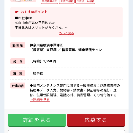
平均年齢20代
30代が活躍
50代以上も活躍
おすすめポイント
■お仕事PR
≪自由度が高い平日休み≫
平日休みはメリットがたくさん。
ゆったり、
もっと見る
のんびりで、
心も身体もリフレッシュ♪
神奈川県横浜市戸塚区
勤 務 地
≪プライベートが充実する≫
【最寄駅】東戸塚 ／ 横須賀線、湘南新宿ライン
場合によってはお願いすることもありますが、
残業はほとんどナシ！
≪未経験でも活躍できる≫
【時給】1,550 円
給 与
新しいことにチャレンジするのは不安だけど、
しっかり働く環境が整っています！
一般事務
職 種
イチからスキルUP・ステップUP目指していきましょう！
≪自分に合った期間で働ける≫
福利厚生が整った派遣のお仕事です！
◆住宅メンテナンス部門に関する一般事務および庶務業務の
仕事内容
補助◆データ入力、契約書・請求書・保証書等の発行、送
■職場の雰囲気
付、伝票仕訳処理、電話応対、備品管理、その他付随する業
≪20代の方が多数活躍中の職場≫
務全般 ■お仕事PR ≪自由度が高い平日休み≫ 平日休みはメリ
…詳細を見る
休憩室でホッと一息リフレッシュ！
ットがたくさん。 ゆったり、 のんびりで、 心も身体もリフレ
残業はほとんどなし！
ッシュ♪ ≪プライベートが充実する≫ 場合によってはお願い
プライベートも謳歌できる☆
することもありますが、 残業はほとんどナシ！ ≪未経験でも
高収入もバッチリ目指せますよ！
詳細を見る
応募する
活躍できる≫ 新しいことにチャレンジするのは不安だけど、
しっかり働く環境が整っています！ イチからスキルUP・ステ
ップUP目指していきましょう！ ≪自分に合った期間で働ける
≫ 福利厚生が整った派遣のお仕事です！ ■職場の雰囲気 ≪20