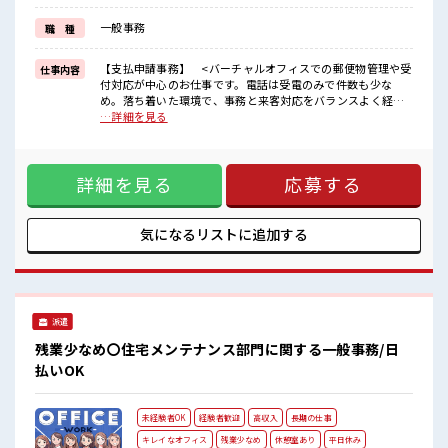
基本的に髪色自由で明るすぎたり奇抜でなければOKです！
(規定有)≪様々なお仕事をご提案≫
一般事務
職 種
一人で悩まず気軽に相談できる、
派遣のお仕事です！
【支払申請事務】 <バーチャルオフィスでの郵便物管理や受
仕事内容
■職場の雰囲気
付対応が中心のお仕事です。電話は受電のみで件数も少な
女性も活躍しやすい雰囲気の職場です！
め。落ち着いた環境で、事務と来客対応をバランスよく経験
派手すぎなければ多少のヘアカラーもOKなのはウレシイPoint☆
できます。>【業務内容】●郵便物の受け取り、仕分け、保
…詳細を見る
活気あふれる20代活躍中の職場です☆
管、転送業務●来店対応(郵便物の受け渡し、受付対応)●電
話・メール対応(受電10～15件/日を5名体制で分担、架電はな
し)●請求書入力など、依頼に応じた事務作業 ■お仕事PR ≪
詳細を見る
応募する
ほぼ定時で帰れる≫ 時間をしっかり確保できる、 残業基本ナ
シのお仕事♪ オンとオフをきっちり切り替えたい方にオスス
メ！ ≪女性も活躍できる職場≫ もちろん男性の応募も歓迎で
す！ ≪週休2日制≫ 週末は家族や友人と一緒にプライベート
気になるリストに
追加する
満喫！ ≪髪型自由≫ 基本的に髪色自由で明るすぎたり奇抜で
なければOKです！ (規定有)≪様々なお仕事をご提案≫ 一人で
悩まず気軽に相談できる、 派遣のお仕事です！ ■職場の雰囲
気 女性も活躍しやすい雰囲気の職場です！ 派手すぎなければ
多少のヘアカラーもOKなのはウレシイPoint☆ 活気あふれる
派遣
20代活躍中の職場です☆
残業少なめ〇住宅メンテナンス部門に関する一般事務/日
払いOK
未経験者OK
経験者歓迎
高収入
長期の仕事
キレイなオフィス
残業少なめ
休憩室あり
平日休み