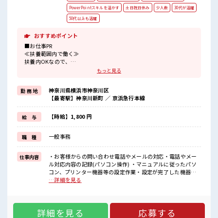
PowerPointスキルを活かす
土日祝日休み
少人数
30代が活躍
50代以上も活躍
おすすめポイント
■お仕事PR
≪扶養範囲内で働く≫
扶養内OKなので、
主婦&主夫さんも気軽にご応募くださいね♪
もっと見る
≪無理なく働ける≫
場合によってはお願いすることもありますが、
神奈川県横浜市神奈川区
勤 務 地
残業はほとんどナシ！
【最寄駅】神奈川新町 ／ 京浜急行本線
≪週休2日制≫
週末は家族や友人と一緒にプライベート満喫！
≪初めての仕事だけど自分にもできそう≫
【時給】1,800 円
給 与
新しいことにチャレンジするのは不安だけど、
しっかり働く環境が整っています！
一般事務
職 種
イチからスキルUP・ステップUP目指していきましょう！
≪収入アップを目指せる≫
高時給だらけの派遣のお仕事です！
・お客様からの問い合わせ電話やメールの対応・電話やメー
仕事内容
ル対応内容の記録(パソコン操作) ・マニュアルに従ったパソ
■職場の雰囲気
コン、プリンター機器等の設定作業・設定が完了した機器を
少人数でアットホームな雰囲気の職場！
梱包しお客様先に発送・請求書の作成、整理 ■お仕事PR ≪扶
…詳細を見る
休憩室で楽しくランチ♪
養範囲内で働く≫ 扶養内OKなので、 主婦&主夫さんも気軽に
時間があれば昼寝もしちゃおう！
ご応募くださいね♪ ≪無理なく働ける≫ 場合によってはお願
ロッカーあり！
いすることもありますが、 残業はほとんどナシ！ ≪週休2日
安心してお仕事に集中♪
詳細を見る
応募する
制≫ 週末は家族や友人と一緒にプライベート満喫！ ≪初めて
高収入もバッチリ目指せますよ！