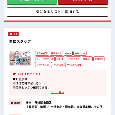
る、 残業基本ナシのお仕事♪ オンとオフをきっちり切り替え
たい方にオススメ！ ≪女性も仕事をしやすい職場≫ もちろん
男性の応募も歓迎！ ≪週休2日制≫ 週末は家族や友人と一緒
気になるリストに
追加する
にプライベート満喫！ ≪髪型自由≫ 基本的に髪色自由で明る
すぎたり奇抜でなければOKです！ (規定有)≪収入アップを目
指せる≫ 高時給だらけの派遣のお仕事です！ ■職場の雰囲気
女性多めで休み時間は女子トークがあふれる職場です！ もち
ろん男性の応募もOKですよ！ 髪型にこだわりのあるアナタは
派遣
必見！ 髪型自由な職場！
事務スタッフ
未経験者OK
経験者歓迎
高収入
長期の仕事
キレイなオフィス
染髪OK
土日祝日休み
残業なし
女性多め
平均年齢20代
30代が活躍
50代以上も活躍
おすすめポイント
■お仕事PR
≪ほぼ定時で帰れる≫
時間をしっかり確保できる、
残業基本ナシのお仕事♪
もっと見る
オンとオフをきっちり切り替えたい方にオススメ！
≪女性も働きやすい職場≫
神奈川県横浜市西区
勤 務 地
もちろん男性の応募も歓迎ですよ！
【最寄駅】横浜 ／ 京浜東北・根岸線、東海道本線、その他
≪土日祝休のお仕事≫
家族や友人と一緒にプライベート満喫！