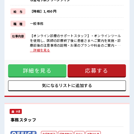
もちろん男性の応募も歓迎！
≪髪色自由で自分らしく働く≫
明るすぎたり奇抜でなければ基本的に自由！
【時給】1,450 円
給 与
(規定有)≪自分に向いている仕事が探せる≫
困った事などがあれば、
一般事務
職 種
担当がしっかりサポートします！
■職場の雰囲気
【オンライン診療のサポートスタッフ】・オンラインツール
仕事内容
女性多めで休み時間は女子トークがあふれる職場です！
を使用し、医師の診療終了後に患者さまへご案内を実施・診
もちろん男性の応募もOKですよ！
療前後の注意事項の説明・お薬のプランや料金のご案内・お
明るすぎたり奇抜過ぎなければヘアカラーOK！
支払い方法やお届け先の確認 ■お仕事PR ≪新しくチャレンジ
…詳細を見る
高収入もバッチリ目指せますよ！
しやすい≫ ビギナーさんもブランクさんも安心・丁寧な事前
研修あり！ ≪残業基本なし≫ 自分の時間をしっかり確保でき
る、 残業基本ナシのお仕事♪ オンとオフをきっちり切り替え
詳細を見る
応募する
たい方にオススメ！ ≪女性も仕事をしやすい職場≫ もちろん
男性の応募も歓迎！ ≪髪色自由で自分らしく働く≫ 明るすぎ
たり奇抜でなければ基本的に自由！ (規定有)≪自分に向いて
いる仕事が探せる≫ 困った事などがあれば、 担当がしっかり
気になるリストに
追加する
サポートします！ ■職場の雰囲気 女性多めで休み時間は女子
トークがあふれる職場です！ もちろん男性の応募もOKです
よ！ 明るすぎたり奇抜過ぎなければヘアカラーOK！ 高収入
もバッチリ目指せますよ！
派遣
事務スタッフ
未経験者OK
経験者歓迎
高収入
長期の仕事