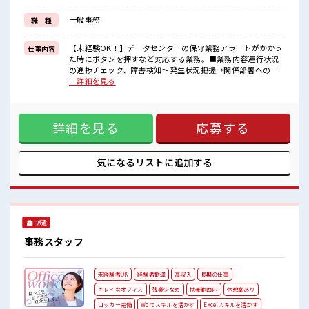
新しいことにチャレンジするのは不安だけど、
しっかり働く環境が整っています！
一般事務
職 種
イチからスキルUP・ステップUP目指していきましょう！
■職場の雰囲気
【未経験OK！】データセンターの保守業務アラートがかかっ
仕事内容
キバツ過ぎなければ髪色・髪型は自由！
た時にボタンを押すなど対応する業務。■業務内容運行状況
あなたの個性を大事にできます♪
の進捗チェック、障害検知～発生状況把握→関係部署への連
休憩室で自分タイム！
絡までで、プログラム修正対応は含みません。 ■お仕事PR ≪
…詳細を見る
のんびりスマホチェック♪
ライフワーク見つけよう≫ 週4日のお仕事♪ 「週5日フルはキ
週3日～週4日の勤務もOK！
ツイ…」という方にピッタリ〇≪プライベートが充実する≫
場合によってはお願いすることもありますが、 残業はほとん
詳細を見る
応募する
どナシ！ ≪ヘアカラーOKで自由な雰囲気の職場≫ 明るすぎ
たり奇抜でなければ基本的に自由！ (規定有)≪初めての仕事
だけど自分にもできそう≫ 新しいことにチャレンジするのは
不安だけど、 しっかり働く環境が整っています！ イチからス
気になるリストに
追加する
キルUP・ステップUP目指していきましょう！ ■職場の雰囲
気 キバツ過ぎなければ髪色・髪型は自由！ あなたの個性を大
事にできます♪ 休憩室で自分タイム！ のんびりスマホチェッ
ク♪ 週3日～週4日の勤務もOK！
派遣
事務スタッフ
未経験者OK
経験者歓迎
高収入
長期の仕事
キレイなオフィス
残業少なめ
扶養範囲内
休憩室あり
ロッカー完備
Wordスキルを活かす
Excelスキルを活かす