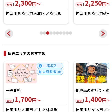
2,300
2,250
円～
円～
時給
時給
神奈川県横浜市港北区
横浜駅
神奈川県横浜市磯子区
周辺エリアのおすすめ
高収入
未経験者OK
一般事務
化粧品の箱折り・箱詰
1,700
1,400
円～
円～
時給
時給
神奈川県大和市
中央林間駅
神奈川県厚木市
本