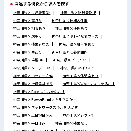
関連する特徴から求人を探す
神奈川県×未経験者OK
神奈川県×経験者歓迎
神奈川県×高収入
神奈川県×長期の仕事
神奈川県×制服あり
神奈川県×研修あり
神奈川県×駅チカ
神奈川県×キレイなオフィス
神奈川県×残業少なめ
神奈川県×駐車場あり
神奈川県×寮あり
神奈川県×扶養範囲内
神奈川県×染髪OK
神奈川県×ピアスOK
神奈川県×タトゥーOK
神奈川県×ネイルOK
神奈川県×ロッカー完備
神奈川県×休憩室あり
神奈川県×社員食堂あり
神奈川県×Wordスキルを活かす
神奈川県×Excelスキルを活かす
神奈川県×PowerPointスキルを活かす
神奈川県×ネットワークスキルを活かす
神奈川県×土日祝日休み
神奈川県×シフト制
神奈川県×平日休み
神奈川県×残業なし
神奈川県×残業 20H未満
神奈川県×残業 20H以上