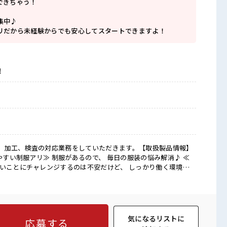
できちゃう！
集中♪
リだから未経験からでも安心してスタートできますよ！
線
、加工、検査の対応業務をしていただきます。【取扱製品情報】
しいことにチャレンジするのは不安だけど、 しっかり働く環境が
ルUP・ステップUP目指していきましょう！ ≪自分に合った期間
職場の雰囲気 しっかり休める休憩室あ
ゃう！ ロッカーあり！ 安心してお仕事に集中♪ サポートもバッ
心してスタートできますよ！
気になるリストに
応募する