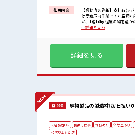
仕事内容
【業務内容詳細】衣料品(アパ
け等倉庫内作業ですが空調が
が、1箱10kg程度の物を籠
していくので重いです。【取扱製品情報】大手
…詳細を見る
残業代を上乗せ≫ 残業は月2
過ぎなければ髪型や髪色自由♪
悩み解消♪ ≪未経験の方も大
かり働く環境が整っています！
詳細を見る
分に合った期間で働ける≫ 福利厚生が整
わりのあるアナタは必見！ 髪
援！ わからないことや不安
練物製品の製造補助/日払いO
派遣
未経験者OK
長期の仕事
制服あり
休憩室あり
40代以上も活躍