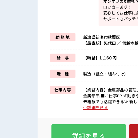
オンオフの切替も
ロッカーあり！
安心してお仕事に
サポートもバッチ
勤 務 地
新潟県新潟市秋葉区
【最寄駅】矢代田 ／ 信越本
給 与
【時給】1,160 円
職 種
製造（組立・組み付け）
仕事内容
【業務内容】金属部品の管理
金属部品 ■お仕事PR ≪動きやすい制服アリ≫ 制服があるので、 毎日の服装の悩み解消♪ ≪
未経験でも活躍できる≫ 新
整っています！ イチからスキ
…詳細を見る
で働ける≫ 福利厚生が整った派遣のお仕事です！ ■
り！ オンオフの切替もできち
チリだから未経験からでも安
詳細を見る