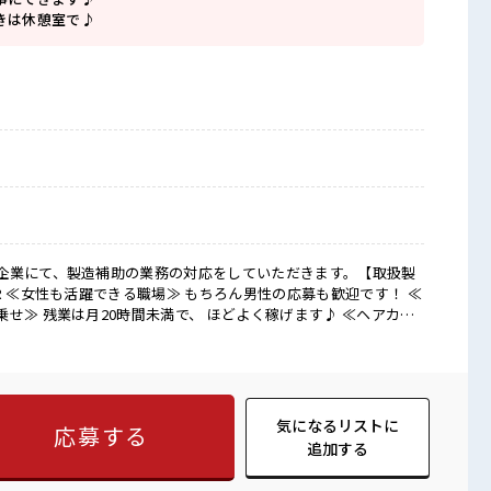
きは休憩室で♪
企業にて、製造補助の業務の対応をしていただきます。【取扱製
せ≫ 残業は月20時間未満で、 ほどよく稼げます♪ ≪ヘアカラ
 明るすぎたり奇抜でなければ基本的に自由！ (規定有)≪動きや
で、 毎日の服装の悩み解消♪ ≪初めての仕事だけど自分にもで
レンジするのは不安だけど、 しっかり働く環境が整っています！
しょう！ ■職場の雰囲気 女性が多い職場です
待ちしております！ キバツ過ぎなければ髪色・髪型は自由！ あ
気になるリストに
応募する
♪ 仕事の合間の息抜きは休憩室で♪
追加する