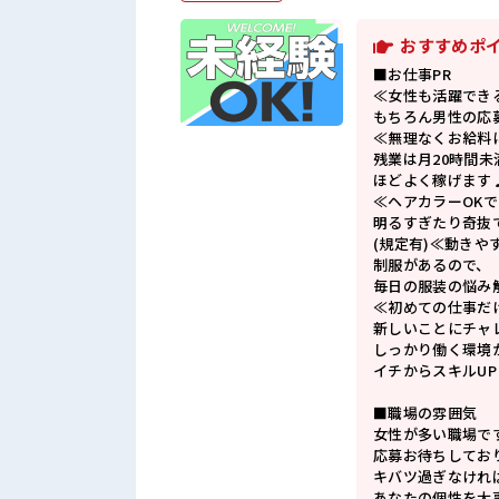
おすすめポ
■お仕事PR
≪女性も活躍でき
もちろん男性の応
≪無理なくお給料
残業は月20時間未
ほどよく稼げます
≪ヘアカラーOK
明るすぎたり奇抜
(規定有)≪動きや
制服があるので、
毎日の服装の悩み
≪初めての仕事だ
新しいことにチャ
しっかり働く環境
イチからスキルU
■職場の雰囲気
女性が多い職場で
応募お待ちしてお
キバツ過ぎなけれ
あなたの個性を大