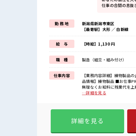
仕事の合間の息抜
勤 務 地
新潟県新潟市東区
【最寄駅】大形 ／ 白新線
給 与
【時給】1,130 円
職 種
製造（組立・組み付け）
仕事内容
【業務内容詳細】練物製品の
品情報】練物製品 ■お仕事PR ≪女性も活躍できる職場≫ もちろん男性の応募も歓迎です！ ≪
無理なくお給料に残業代を上乗
ーOKで自由な雰囲気の職場≫
…詳細を見る
すい制服アリ≫ 制服があるの
きそう≫ 新しいことにチャ
イチからスキルUP・ステップUP目指していきま
が男女は問いません！ 応募お
詳細を見る
なたの個性を大事にできます