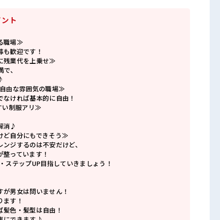
イント
る職場≫
募も歓迎です！
に残業代を上乗せ≫
満で、
♪
で自由な雰囲気の職場≫
でなければ基本的に自由！
すい制服アリ≫
解消♪
けど自分にもできそう≫
レンジするのは不安だけど、
が整っています！
P・ステップUP目指していきましょう！
すが男女は問いません！
ります！
ば髪色・髪型は自由！
事にできます♪