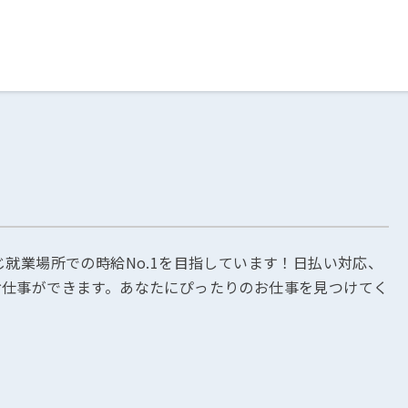
ログイン
閉じる
る
スト
じ就業場所での時給No.1を目指しています！日払い対応、
お仕事ができます。あなたにぴったりのお仕事を見つけてく