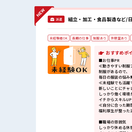
組立・加工・食品製造など/日
派遣
未経験者OK
長期の仕事
制服あり
休憩室あり
おすすめポ
■お仕事PR
≪動きやすい制服
制服があるので、
毎日の服装の悩み
≪未経験でも活躍
新しいことにチャ
しっかり働く環境
イチからスキルU
≪自分に合った期
福利厚生が整った
■職場の雰囲気
しっかり休める休