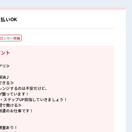
払いOK
ロッカー完備
イント
アリ≫
解消♪
できる≫
レンジするのは不安だけど、
が整っています！
P・ステップUP目指していきましょう！
間で働ける≫
派遣のお仕事です！
憩室あり！