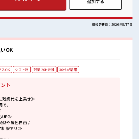
追加する
情報更新日：2026年8月7日
いOK
アスOK
シフト制
残業 20H未満
30代が活躍
イント
に残業代を上乗せ≫
満で、
♪
もUP≫
髪型や髪色自由♪
ク制服アリ≫