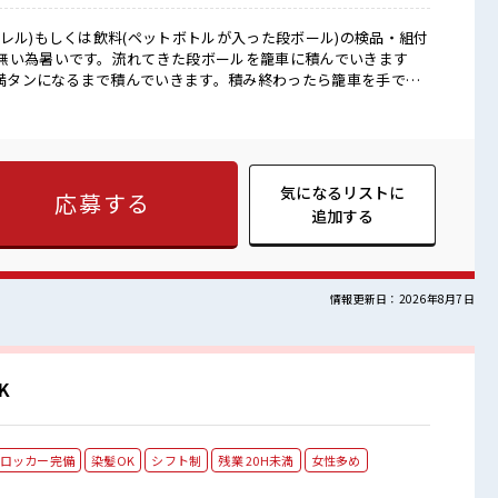
レル)もしくは飲料(ペットボトルが入った段ボール)の検品・組付
無い為暑いです。流れてきた段ボールを籠車に積んでいきます
が満タンになるまで積んでいきます。積み終わったら籠車を手で押
スーパー商品 ■お仕事PR ≪無理なくお給料に
0時間未満で、 ほどよく稼げます♪ ≪モチベーションもUP≫ 派手
 (規定有)≪ラクラク制服アリ≫ 制服があるので、 毎日の服装の
カンゲイ≫ 新しいことにチャレンジするのは不安だけど、 しっ
 イチからスキルUP・ステップUP目指していきましょう！ ≪自
気になるリストに
応募する
った派遣のお仕事です！ ■職場の雰囲気 髪型にこだ
追加する
型自由な職場！ 程よく残業あり！ 未経験から始めたい方を応
なことはしっかり教えてくれます！
情報更新日：2026年8月7日
K
ロッカー完備
染髪OK
シフト制
残業 20H未満
女性多め