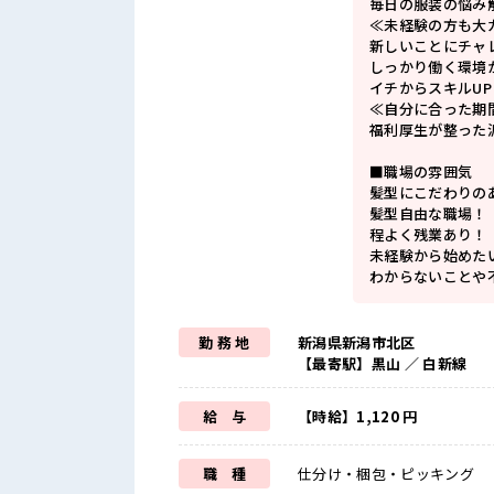
毎日の服装の悩み
≪未経験の方も大
新しいことにチャ
しっかり働く環境
イチからスキルU
≪自分に合った期
福利厚生が整った
■職場の雰囲気
髪型にこだわりの
髪型自由な職場！
程よく残業あり！
未経験から始めた
わからないことや
勤 務 地
新潟県新潟市北区
【最寄駅】黒山 ／ 白新線
給 与
【時給】1,120 円
職 種
仕分け・梱包・ピッキング