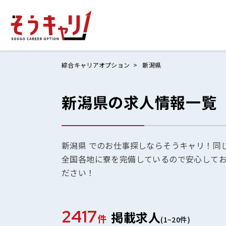
綜合キャリアオプション
新潟県
新潟県の求人情報一覧
ホームにもど
お仕事検索
お気に入りリ
新潟県 でのお仕事探しならそうキャリ！同
全国各地に寮を完備しているので安心して
お問い合わせ
ださい！
2417
掲載求人
ログイン
件
(1~20件)