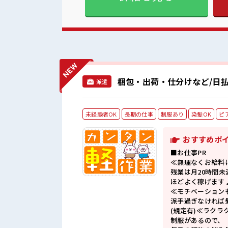
梱包・出荷・仕分けなど/日払
派遣
未経験者OK
長期の仕事
制服あり
染髪OK
ピ
おすすめポ
■お仕事PR
≪無理なくお給料
残業は月20時間未
ほどよく稼げます
≪モチベーション
派手過ぎなければ
(規定有)≪ラクラ
制服があるので、