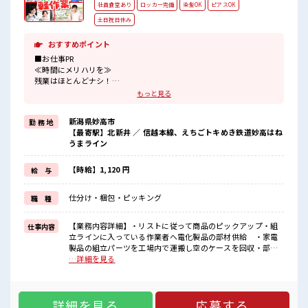
社員食堂あり
ロッカー完備
染髪OK
ピアスOK
土日祝日休み
おすすめポイント
■お仕事PR
≪時間にメリハリを≫
残業はほとんどナシ！
場合によってはお願いすることもあります♪
もっと見る
≪完全週休二日制≫
週末は家族や友人と一緒にプライベート満喫！
新潟県妙高市
勤 務 地
≪ヘアカラーOKで自由な雰囲気の職場≫
【最寄駅】北新井 ／ 信越本線、えちごトキめき鉄道妙高はね
明るすぎたり奇抜でなければ基本的に自由！
うまライン
(規定有)制服があると毎日の服選びに悩まずOK♪
≪未経験OKの仕事≫
新しいことにチャレンジするのは不安だけど、
【時給】1,120 円
給 与
しっかり働く環境が整っています！
イチからスキルUP・ステップUP目指していきましょう！
仕分け・梱包・ピッキング
職 種
■職場の雰囲気
髪型にこだわりのあるアナタは必見！
【業務内容詳細】・リストに従って商品のピックアップ・組
仕事内容
髪型自由な職場！
立ラインに入っている作業者へ電化製品の部材供給 ・家電
一息つける休憩スペースもあります！
製品の組立パーツを工場内で運搬し空のケースを回収・部品
ロッカーあり！
の出庫運搬業務【取扱製品情報】家電製品(空調機器・ヒータ
…詳細を見る
安心してお仕事に集中♪
ーなど) ■お仕事PR ≪時間にメリハリを≫ 残業はほとんどナ
シ！ 場合によってはお願いすることもあります♪ ≪完全週休
二日制≫ 週末は家族や友人と一緒にプライベート満喫！ ≪ヘ
詳細を見る
応募する
アカラーOKで自由な雰囲気の職場≫ 明るすぎたり奇抜でなけ