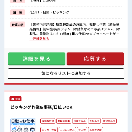
【時給】1,200 円
給 与
≪収入アップを目指せる≫
高時給だらけの派遣のお仕事です！
仕分け・梱包・ピッキング
職 種
■職場の雰囲気
休憩室で自分タイム！
【業務内容詳細】航空機部品の倉庫内、棚卸し作業【取扱製
仕事内容
のんびりスマホチェック♪
品情報】航空機部品(ジャムコの請負なので部品はジャムコの
持ち物が多いあなたにもぴったり☆
製品。重量物は10キロ程度) ■お仕事PR ≪プライベートが充
ロッカー付き職場♪
実する≫ 場合によってはお願いすることもありますが、 残業
…詳細を見る
残業はほとんどなし！
はほとんどナシ！ ≪週休2日制≫ 週末は家族や友人と一緒に
プライベートも謳歌できる☆
プライベート満喫！ ≪未経験OKの仕事≫ 新しいことにチャ
レンジするのは不安だけど、 しっかり働く環境が整っていま
詳細を見る
応募する
す！ イチからスキルUP・ステップUP目指していきましょ
う！ ≪収入アップを目指せる≫ 高時給だらけの派遣のお仕事
です！ ■職場の雰囲気 休憩室で自分タイム！ のんびりスマホ
チェック♪ 持ち物が多いあなたにもぴったり☆ ロッカー付き
気になるリストに
追加する
職場♪ 残業はほとんどなし！ プライベートも謳歌できる☆
派遣
ピッキング作業&事務/日払いOK
経験者歓迎
長期の仕事
残業少なめ
制服あり
休憩室あり
ロッカー完備
土日祝日休み
少人数
30代が活躍