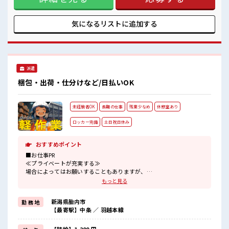
れば基本的に自由！ (規定有)制服があると毎日の服選びに悩
まずOK♪ ≪未経験OKの仕事≫ 新しいことにチャレンジする
のは不安だけど、 しっかり働く環境が整っています！ イチか
気になるリストに
追加する
らスキルUP・ステップUP目指していきましょう！ ■職場の
雰囲気 髪型にこだわりのあるアナタは必見！ 髪型自由な職
場！ 一息つける休憩スペースもあります！ ロッカーあり！ 安
心してお仕事に集中♪
派遣
梱包・出荷・仕分けなど/日払いOK
未経験者OK
長期の仕事
残業少なめ
休憩室あり
ロッカー完備
土日祝日休み
おすすめポイント
■お仕事PR
≪プライベートが充実する≫
場合によってはお願いすることもありますが、
残業はほとんどナシ！
もっと見る
≪週休2日制≫
週末は家族や友人と一緒にプライベート満喫！
新潟県胎内市
勤 務 地
≪未経験OKの仕事≫
【最寄駅】中条 ／ 羽越本線
新しいことにチャレンジするのは不安だけど、
しっかり働く環境が整っています！
イチからスキルUP・ステップUP目指していきましょう！