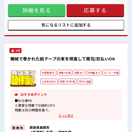
未経験OKの仕事≫ 新しいことにチャレンジするのは不安だけ
詳細を見る
応募する
ど、 しっかり働く環境が整っています！ イチからスキルUP・
ステップUP目指していきましょう！ ≪様々なお仕事をご提案
≫ 一人で悩まず気軽に相談できる、 派遣のお仕事です！ ■職
場の雰囲気 休憩室完備でランチや休憩も充実しそう♪ 職場に
気になるリストに
追加する
はロッカー完備！ 私物の置きすぎには注意が必要ですね★ 程
よく残業あり！
派遣
機械で巻かれた紙テープの束を検査して梱包/日払いOK
未経験者OK
長期の仕事
制服あり
休憩室あり
ロッカー完備
土日祝日休み
残業 20H未満
30代が活躍
おすすめポイント
■お仕事PR
≪適度な残業でお給料UP≫
残業は月20時間未満で、
ほどよく稼げます♪
もっと見る
≪週休2日制≫
週末は家族や友人と一緒にプライベート満喫！
新潟県長岡市
勤 務 地
≪ラクラク制服アリ≫