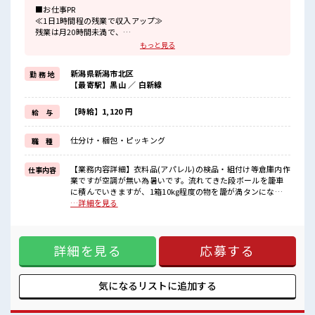
■お仕事PR
≪1日1時間程の残業で収入アップ≫
残業は月20時間未満で、
ほどよく稼げます♪
もっと見る
≪髪型自由≫
基本的に髪色自由で明るすぎたり奇抜でなければOKです！
新潟県新潟市北区
勤 務 地
(規定有)≪動きやすい制服アリ≫
【最寄駅】黒山 ／ 白新線
制服があるので、
毎日の服装の悩み解消♪
≪未経験の方も大カンゲイ≫
【時給】1,120 円
給 与
新しいことにチャレンジするのは不安だけど、
しっかり働く環境が整っています！
仕分け・梱包・ピッキング
職 種
イチからスキルUP・ステップUP目指していきましょう！
≪様々なお仕事をご提案≫
一人で悩まず気軽に相談できる、
【業務内容詳細】衣料品(アパレル)の検品・組付け等倉庫内作
仕事内容
派遣のお仕事です！
業ですが空調が無い為暑いです。流れてきた段ボールを籠車
に積んでいきますが、1箱10kg程度の物を籠が満タンになる
■職場の雰囲気
まで積んでいきます。積み終わったら籠車を手で押していく
…詳細を見る
髪型・髪色自由♪
ので重いです。【取扱製品情報】大手スーパー商品 ■お仕事
派手過ぎなければOKだから、
PR ≪1日1時間程の残業で収入アップ≫ 残業は月20時間未満
モチベーションもUP！
で、 ほどよく稼げます♪ ≪髪型自由≫ 基本的に髪色自由で明
休憩室完備でランチや休憩も充実しそう♪
詳細を見る
応募する
るすぎたり奇抜でなければOKです！ (規定有)≪動きやすい制
持ち物が多いあなたにもぴったり☆
服アリ≫ 制服があるので、 毎日の服装の悩み解消♪ ≪未経験
ロッカー付き職場♪
の方も大カンゲイ≫ 新しいことにチャレンジするのは不安だ
けど、 しっかり働く環境が整っています！ イチからスキル
気になるリストに
追加する
UP・ステップUP目指していきましょう！ ≪様々なお仕事を
ご提案≫ 一人で悩まず気軽に相談できる、 派遣のお仕事で