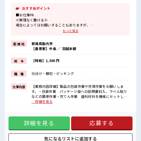
おすすめポイント
■お仕事PR
≪無理なく働ける≫
場合によってはお願いすることもありますが、
残業はほとんどナシ！
もっと見る
≪週休2日制≫
週末は家族や友人と一緒にプライベート満喫！
新潟県胎内市
勤 務 地
制服があると毎日の服選びに悩まずOK♪
【最寄駅】中条 ／ 羽越本線
≪未経験の方も大カンゲイ≫
新しいことにチャレンジするのは不安だけど、
しっかり働く環境が整っています！
【時給】1,300 円
給 与
イチからスキルUP・ステップUP目指していきましょう！
≪自分に合った期間で働ける≫
仕分け・梱包・ピッキング
職 種
福利厚生が整った派遣のお仕事です！
■職場の雰囲気
【業務内容詳細】製品の包装作業や充填作業をお願いしま
仕事内容
休憩室で楽しくおしゃべり！
す。・包装作業 パッケージ袋への説明書封入、ラベル貼り
ストレス解消☆
などの簡単作業・充てん作業 歯科材料を機械にセットし、
持ち物が多いあなたにもぴったり☆
充てん完了後に取り出 その後、重さのチェック【取扱製品
…詳細を見る
ロッカー付き職場♪
情報】歯科材料 ■お仕事PR ≪無理なく働ける≫ 場合によって
残業はほとんどありません！
はお願いすることもありますが、 残業はほとんどナシ！ ≪週
休2日制≫ 週末は家族や友人と一緒にプライベート満喫！ 制
詳細を見る
応募する
服があると毎日の服選びに悩まずOK♪ ≪未経験の方も大カン
ゲイ≫ 新しいことにチャレンジするのは不安だけど、 しっか
り働く環境が整っています！ イチからスキルUP・ステップ
UP目指していきましょう！ ≪自分に合った期間で働ける≫ 福
気になるリストに
追加する