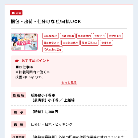
ー完備！ 私物の置きすぎには注意が必要ですね★
派遣
梱包・出荷・仕分けなど/日払いOK
未経験者OK
長期の仕事
扶養範囲内
制服あり
休憩室あり
社員食堂あり
土日祝日休み
残業 20H以上
女性多め
40代以上も活躍
おすすめポイント
■お仕事PR
≪扶養範囲内で働く≫
扶養内OKなので、
主婦&主夫さんも気軽にご応募くださいね♪
もっと見る
≪女性も活躍できる職場≫
もちろん男性の応募も歓迎です！
新潟県小千谷市
勤 務 地
≪残業多めでがっつり稼ぐ≫
【最寄駅】小千谷 ／ 上越線
高収入を希望される方にオススメ。
残業は月20時間以上あります♪
≪土日祝休のお仕事≫
【時給】1,100 円
給 与
家族や友人と一緒にプライベート満喫！
≪ラクラク制服アリ≫
仕分け・梱包・ピッキング
職 種
制服があるので、
毎日の服装の悩み解消♪
≪様々なお仕事をご提案≫
【業務内容詳細】外装の印字の確認作業等に携わっていただ
仕事内容