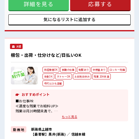
詳細を見る
応募する
抜でなければOKです！ (規定有)制服があると毎日の服選びに
悩まずOK♪ ≪未経験OKの仕事≫ 新しいことにチャレンジす
るのは不安だけど、 しっかり働く環境が整っています！ イチ
からスキルUP・ステップUP目指していきましょう！ ≪自分
気になるリストに
追加する
に向いている仕事が探せる≫ 困った事などがあれば、 担当が
しっかりサポートします！ ■職場の雰囲気 派手すぎなければ
多少のヘアカラーもOKなのはウレシイPoint☆ 休憩時間にゆ
っくりできるスペース完備！ 持ち物が多いあなたにもぴった
り☆ ロッカー付き職場♪
派遣
梱包・出荷・仕分けなど/日払いOK
未経験者OK
長期の仕事
制服あり
休憩室あり
ロッカー完備
染髪OK
タトゥーOK
土日祝日休み
残業 20H未満
40代以上も活躍
おすすめポイント
■お仕事PR
≪適度な残業でお給料UP≫
残業は月20時間未満で、
ほどよく稼げます♪
もっと見る
≪土日祝休のお仕事≫
家族や友人と一緒にプライベート満喫！
新潟県上越市
勤 務 地
≪モチベーションもUP≫
【最寄駅】黒井(新潟) ／ 信越本線
派手過ぎなければ髪型や髪色自由♪