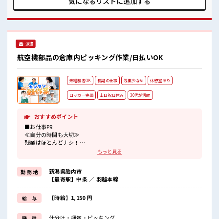
気になるリストに
追加する
すぎには注意が必要ですね★
派遣
航空機部品の倉庫内ピッキング作業/日払いOK
未経験者OK
長期の仕事
残業少なめ
休憩室あり
ロッカー完備
土日祝日休み
30代が活躍
おすすめポイント
■お仕事PR
≪自分の時間も大切≫
残業はほとんどナシ！
場合によってはお願いすることもあります♪
もっと見る
≪週休2日制≫
週末は家族や友人と一緒にプライベート満喫！
新潟県胎内市
勤 務 地
≪未経験の方も大カンゲイ≫
【最寄駅】中条 ／ 羽越本線
新しいことにチャレンジするのは不安だけど、
しっかり働く環境が整っています！
イチからスキルUP・ステップUP目指していきましょう！
【時給】1,150 円
給 与
≪収入アップを目指せる≫
高時給だらけの派遣のお仕事です！
仕分け・梱包・ピッキング
職 種