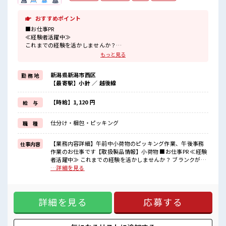
おすすめポイント
■お仕事PR
≪経験者活躍中≫
これまでの経験を活かしませんか？
ブランクがあっても大丈夫♪
もっと見る
経験はちょっとだけ…という方もOK！
≪プライベートが充実する≫
新潟県新潟市西区
勤 務 地
場合によってはお願いすることもありますが、
【最寄駅】小針 ／ 越後線
残業はほとんどナシ！
≪土日祝休のお仕事≫
家族や友人と一緒にプライベート満喫！
【時給】1,120 円
給 与
制服があると毎日の服選びに悩まずOK♪
≪自分に向いている仕事が探せる≫
仕分け・梱包・ピッキング
職 種
困った事などがあれば、
担当がしっかりサポートします！
【業務内容詳細】午前中小荷物のピッキング作業、午後事務
仕事内容
■職場の雰囲気
作業のお仕事です【取扱製品情報】小荷物 ■お仕事PR ≪経験
少人数でアットホームな雰囲気の職場！
者活躍中≫ これまでの経験を活かしませんか？ ブランクがあ
一息つける休憩スペースもあります！
っても大丈夫♪ 経験はちょっとだけ…という方もOK！ ≪プ
…詳細を見る
職場にはロッカー完備！
ライベートが充実する≫ 場合によってはお願いすることもあ
私物の置きすぎには注意が必要ですね★
りますが、 残業はほとんどナシ！ ≪土日祝休のお仕事≫ 家族
や友人と一緒にプライベート満喫！ 制服があると毎日の服選
詳細を見る
応募する
びに悩まずOK♪ ≪自分に向いている仕事が探せる≫ 困った
事などがあれば、 担当がしっかりサポートします！ ■職場の
雰囲気 少人数でアットホームな雰囲気の職場！ 一息つける休
憩スペースもあります！ 職場にはロッカー完備！ 私物の置き