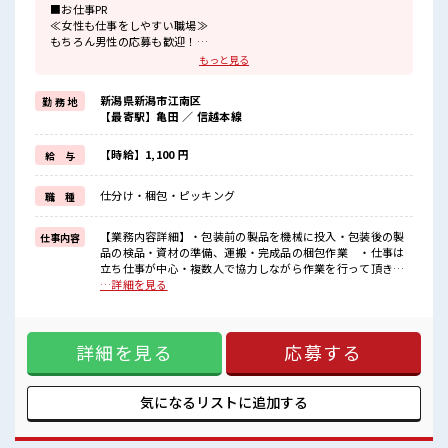
■お仕事PR
≪女性も仕事をしやすい職場≫
もちろん男性の応募も歓迎！
≪ちょっとの残業で収入アップ≫
もっと見る
残業は月20時間未満で、
ほどよく稼げます♪
新潟県新潟市江南区
勤 務 地
≪週休2日制≫
【最寄駅】亀田 ／ 信越本線
週末は家族や友人と一緒にプライベート満喫！
≪機能的な制服アリ≫
制服があるので、
【時給】1,100 円
給 与
毎日の服装の悩み解消♪
≪初めての仕事だけど自分にもできそう≫
仕分け・梱包・ピッキング
職 種
新しいことにチャレンジするのは不安だけど、
しっかり働く環境が整っています！
イチからスキルUP・ステップUP目指していきましょう！
【業務内容詳細】・包装前の製品を機械に投入・包装後の製
仕事内容
品の検品・資材の準備、運搬・完成品の梱包作業 ・仕事は
■職場の雰囲気
立ち仕事が中心・複数人で協力しながら作業を行って頂きま
女性も活躍しやすい雰囲気の職場です！
す。・一部工程で10kg程度の重量物を扱う作業あり【取扱製
…詳細を見る
休憩室で楽しくランチ♪
品情報】米菓 ■お仕事PR ≪女性も仕事をしやすい職場≫ もち
時間があれば昼寝もしちゃおう！
ろん男性の応募も歓迎！ ≪ちょっとの残業で収入アップ≫ 残
職場にはロッカー完備！
業は月20時間未満で、 ほどよく稼げます♪ ≪週休2日制≫ 週
私物の置きすぎには注意が必要ですね★
詳細を見る
応募する
末は家族や友人と一緒にプライベート満喫！ ≪機能的な制服
アリ≫ 制服があるので、 毎日の服装の悩み解消♪ ≪初めての
仕事だけど自分にもできそう≫ 新しいことにチャレンジする
のは不安だけど、 しっかり働く環境が整っています！ イチか
気になるリストに
追加する
らスキルUP・ステップUP目指していきましょう！ ■職場の
雰囲気 女性も活躍しやすい雰囲気の職場です！ 休憩室で楽し
くランチ♪ 時間があれば昼寝もしちゃおう！ 職場にはロッカ