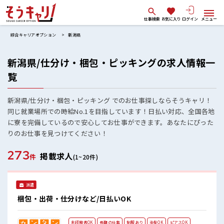
仕事検索
お気に入り
ログイン
メニュー
綜合キャリアオプション
新潟県
新潟県/仕分け・梱包・ピッキングの求人情報一
覧
新潟県/仕分け・梱包・ピッキング でのお仕事探しならそうキャリ！
同じ就業場所での時給No.1を目指しています！日払い対応、全国各地
に寮を完備しているので安心してお仕事ができます。あなたにぴった
りのお仕事を見つけてください！
273
掲載求人
件
(1~20件)
派遣
梱包・出荷・仕分けなど/日払いOK
未経験者OK
長期の仕事
制服あり
染髪OK
ピアスOK