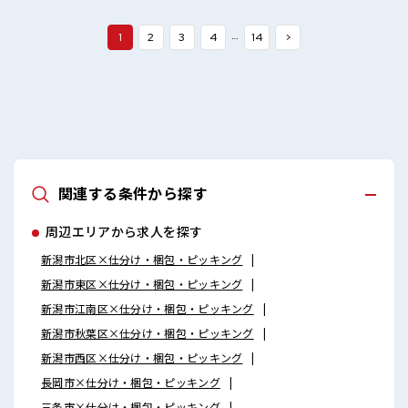
す！ ■職場の雰囲気 髪型・髪色自由♪ 派手過ぎなければOK
だから、 モチベーションもUP！ 休憩室完備でランチや休憩も
充実しそう♪ 持ち物が多いあなたにもぴったり☆ ロッカー付
…
1
2
3
4
14
>
き職場♪
関連する条件から探す
周辺エリアから求人を探す
新潟市北区×仕分け・梱包・ピッキング
新潟市東区×仕分け・梱包・ピッキング
新潟市江南区×仕分け・梱包・ピッキング
新潟市秋葉区×仕分け・梱包・ピッキング
新潟市西区×仕分け・梱包・ピッキング
長岡市×仕分け・梱包・ピッキング
三条市×仕分け・梱包・ピッキング