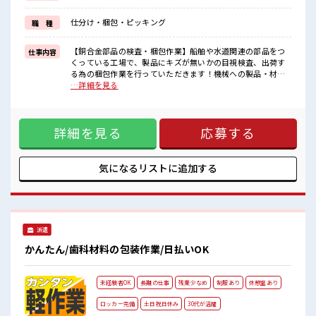
新しいことにチャレンジするのは不安だけど、
しっかり働く環境が整っています！
仕分け・梱包・ピッキング
職 種
イチからスキルUP・ステップUP目指していきましょう！
≪様々なお仕事をご提案≫
一人で悩まず気軽に相談できる、
【銅合金部品の検査・梱包作業】船舶や水道関連の部品をつ
仕事内容
派遣のお仕事です！
くっている工場で、製品にキズが無いかの目視検査、出荷す
る為の梱包作業を行っていただきます！機械への製品・材料
■職場の雰囲気
脱着作業、カーボン埋設などの業務もございます♪難しいお
…詳細を見る
一緒に働く仲間ともなじみやすい少人数の職場☆
仕事は無く、社員の方が丁寧に教えてくださり、分からない
派手すぎなければ多少のヘアカラーもOKなのはウレシイPoint☆
事も聞きやすい環境です☆通いやすい工場で、休憩時間もし
休憩室でホッと一息リフレッシュ！
っかりもうけてあり、メリハリを付けてお仕事ができます
詳細を見る
応募する
♪※派遣から社員への登用実績あり！ ■お仕事PR ≪自分の時
間も大切≫ 残業はほとんどナシ！ 場合によってはお願いする
こともあります♪ ≪髪型自由≫ 基本的に髪色自由で明るすぎ
たり奇抜でなければOKです！ (規定有)≪機能的な制服アリ≫
気になるリストに
追加する
制服があるので、 毎日の服装の悩み解消♪ ≪初めての仕事だ
けど自分にもできそう≫ 新しいことにチャレンジするのは不
安だけど、 しっかり働く環境が整っています！ イチからスキ
ルUP・ステップUP目指していきましょう！ ≪様々なお仕事
をご提案≫ 一人で悩まず気軽に相談できる、 派遣のお仕事で
派遣
す！ ■職場の雰囲気 一緒に働く仲間ともなじみやすい少人数
の職場☆ 派手すぎなければ多少のヘアカラーもOKなのはウレ
かんたん/歯科材料の包装作業/日払いOK
シイPoint☆ 休憩室でホッと一息リフレッシュ！
未経験者OK
長期の仕事
残業少なめ
制服あり
休憩室あり
ロッカー完備
土日祝日休み
30代が活躍