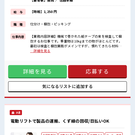
【最寄駅】長岡 ／ 信越本線
制服があるので、
毎日の服装の悩み解消♪
≪未経験の方も大カンゲイ≫
【時給】1,250 円
給 与
新しいことにチャレンジするのは不安だけど、
しっかり働く環境が整っています！
仕分け・梱包・ピッキング
職 種
イチからスキルUP・ステップUP目指していきましょう！
≪自分に合った期間で働ける≫
福利厚生が整った派遣のお仕事です！
【業務内容詳細】機械で巻かれた紙テープの束を検査して梱
仕事内容
包するお仕事です。重量物は10kgまでの物がほとんどです。
■職場の雰囲気
最初は検査と梱包業務がメインですが、慣れてきたら材料投
しっかり休める休憩室あり！
入も担当していただくことがあります。【取扱製品情報】電
…詳細を見る
オンオフの切替もできちゃう！
子部品関連資材 ■お仕事PR ≪適度な残業でお給料UP≫ 残業
職場にはロッカー完備！
は月20時間未満で、 ほどよく稼げます♪ ≪週休2日制≫ 週末
私物の置きすぎには注意が必要ですね★
は家族や友人と一緒にプライベート満喫！ ≪ラクラク制服ア
土日祝休みなので、
詳細を見る
応募する
リ≫ 制服があるので、 毎日の服装の悩み解消♪ ≪未経験の方
ON/OFFの切替もしやすい！
も大カンゲイ≫ 新しいことにチャレンジするのは不安だけ
ど、 しっかり働く環境が整っています！ イチからスキルUP・
ステップUP目指していきましょう！ ≪自分に合った期間で働
気になるリストに
追加する
ける≫ 福利厚生が整った派遣のお仕事です！ ■職場の雰囲気
しっかり休める休憩室あり！ オンオフの切替もできちゃう！
職場にはロッカー完備！ 私物の置きすぎには注意が必要です
ね★ 土日祝休みなので、 ON/OFFの切替もしやすい！
派遣
電動リフトで製品の運搬、くず線の回収/日払いOK