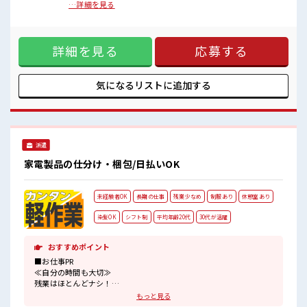
少人数の職場でこじんまり。
心してスタートできます。先輩スタッフが丁寧にサポートし
…詳細を見る
職場の仲間との交流もできちゃうかも？
ますので、工場勤務が初めての方も歓迎です。【取扱製品情
派手すぎなければ多少のヘアカラーもOKなのはウレシイPoint☆
報】再生ドラム缶 ■お仕事PR ≪無理なく働ける≫ 場合によっ
てはお願いすることもありますが、 残業はほとんどナシ！ ≪
詳細を見る
応募する
週休2日制≫ 週末は家族や友人と一緒にプライベート満喫！
≪ヘアカラーOKで自由な雰囲気の職場≫ 明るすぎたり奇抜で
なければ基本的に自由！ (規定有)≪機能的な制服アリ≫ 制服
があるので、 毎日の服装の悩み解消♪ ≪未経験の方も大カン
気になるリストに
追加する
ゲイ≫ 新しいことにチャレンジするのは不安だけど、 しっか
り働く環境が整っています！ イチからスキルUP・ステップ
UP目指していきましょう！ ■職場の雰囲気 少人数の職場でこ
じんまり。 職場の仲間との交流もできちゃうかも？ 派手すぎ
なければ多少のヘアカラーもOKなのはウレシイPoint☆
派遣
家電製品の仕分け・梱包/日払いOK
未経験者OK
長期の仕事
残業少なめ
制服あり
休憩室あり
染髪OK
シフト制
平均年齢20代
30代が活躍
おすすめポイント
■お仕事PR
≪自分の時間も大切≫
残業はほとんどナシ！
場合によってはお願いすることもあります♪
もっと見る
≪モチベーションもUP≫