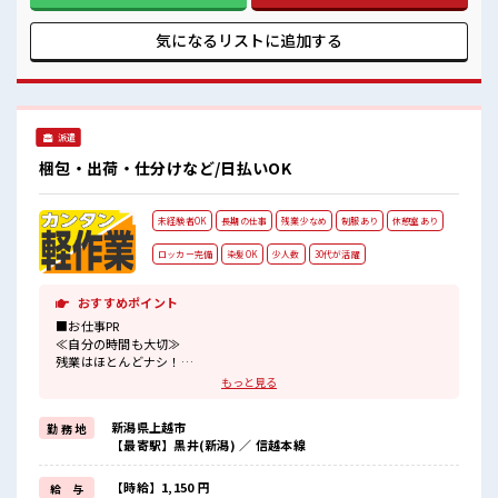
で、 毎日の服装の悩み解消♪ ≪未経験の方も大カンゲイ≫ 新
しいことにチャレンジするのは不安だけど、 しっかり働く環
気になるリストに
追加する
境が整っています！ イチからスキルUP・ステップUP目指し
ていきましょう！ ≪自分に合った期間で働ける≫ 福利厚生が
整った派遣のお仕事です！ ■職場の雰囲気 髪型にこだわりの
あるアナタは必見！ 髪型自由な職場！ 程よく残業あり！ 未経
験から始めたい方を応援！ わからないことや不安なことはし
派遣
っかり教えてくれます！
梱包・出荷・仕分けなど/日払いOK
未経験者OK
長期の仕事
残業少なめ
制服あり
休憩室あり
ロッカー完備
染髪OK
少人数
30代が活躍
おすすめポイント
■お仕事PR
≪自分の時間も大切≫
残業はほとんどナシ！
場合によってはお願いすることもあります♪
もっと見る
≪髪型自由≫
基本的に髪色自由で明るすぎたり奇抜でなければOKです！
新潟県上越市
勤 務 地
(規定有)≪機能的な制服アリ≫
【最寄駅】黒井(新潟) ／ 信越本線
制服があるので、
毎日の服装の悩み解消♪
≪初めての仕事だけど自分にもできそう≫
【時給】1,150 円
給 与