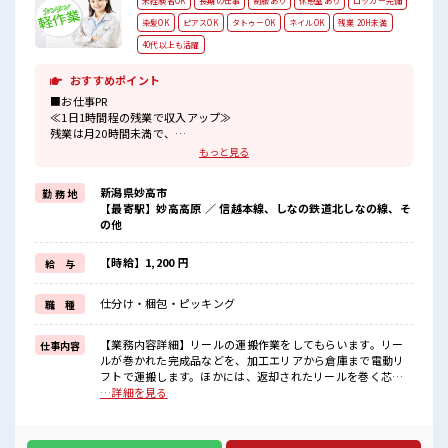
未経験者OK
長期の仕事
制服あり
休憩室あり
ロッカー完備
染髪OK
ピアスOK
タトゥーOK
ネイルOK
残業 20H未満
40代以上も活躍
おすすめポイント
■お仕事PR
≪1日1時間程の残業で収入アップ≫
残業は月20時間未満で、
ほどよく稼げます♪
もっと見る
≪髪型自由≫
基本的に髪色自由で明るすぎたり奇抜でなければOKです！
新潟県妙高市
勤 務 地
(規定有)制服があると毎日の服選びに悩まずOK♪
【最寄駅】妙高高原 ／ 信越本線、しなの鉄道北しなの線、そ
≪未経験OKの仕事≫
の他
新しいことにチャレンジするのは不安だけど、
しっかり働く環境が整っています！
イチからスキルUP・ステップUP目指していきましょう！
【時給】1,200 円
給 与
≪自分に向いている仕事が探せる≫
困った事などがあれば、
仕分け・梱包・ピッキング
職 種
担当がしっかりサポートします！
■職場の雰囲気
【業務内容詳細】リールの運搬作業をしてもらいます。リー
仕事内容
派手すぎなければ多少のヘアカラーもOKなのはウレシイPoint☆
ルが巻かれた完成品などを、加工エリアから倉庫まで電動リ
休憩時間にゆっくりできるスペース完備！
フトで運搬します。ほかには、返却されたリールを巻く芯の
持ち物が多いあなたにもぴったり☆
表面をきれいに磨いたり、くず線の回収をしたりしてもらい
…詳細を見る
ロッカー付き職場♪
ます。【取扱製品情報】巻線、平角巻線 ■お仕事PR ≪1日1時
間程の残業で収入アップ≫ 残業は月20時間未満で、 ほどよく
稼げます♪ ≪髪型自由≫ 基本的に髪色自由で明るすぎたり奇