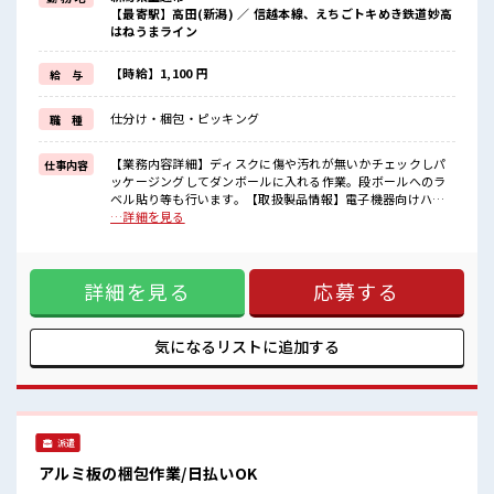
毎日の服装の悩み解消♪
【最寄駅】高田(新潟) ／ 信越本線、えちごトキめき鉄道妙高
≪未経験の方も大カンゲイ≫
はねうまライン
新しいことにチャレンジするのは不安だけど、
しっかり働く環境が整っています！
イチからスキルUP・ステップUP目指していきましょう！
【時給】1,100 円
給 与
≪収入アップを目指せる≫
高時給だらけの派遣のお仕事です！
仕分け・梱包・ピッキング
職 種
■職場の雰囲気
仕事の合間の息抜きは休憩室で♪
【業務内容詳細】ディスクに傷や汚れが無いかチェックしパ
仕事内容
職場にはロッカー完備！
ッケージングしてダンボールに入れる作業。段ボールへのラ
私物の置きすぎには注意が必要ですね★
ベル貼り等も行います。【取扱製品情報】電子機器向けハー
ホドよく残業があるのでホドよく働きたい方にオススメ！
ドディスク、基板 ■お仕事PR ≪ちょっとの残業で収入アップ
…詳細を見る
≫ 残業は月20時間未満で、 ほどよく稼げます♪ ≪動きやすい
制服アリ≫ 制服があるので、 毎日の服装の悩み解消♪ ≪未経
験の方も大カンゲイ≫ 新しいことにチャレンジするのは不安
詳細を見る
応募する
だけど、 しっかり働く環境が整っています！ イチからスキル
UP・ステップUP目指していきましょう！ ≪収入アップを目
指せる≫ 高時給だらけの派遣のお仕事です！ ■職場の雰囲気
仕事の合間の息抜きは休憩室で♪ 職場にはロッカー完備！ 私
気になるリストに
追加する
物の置きすぎには注意が必要ですね★ ホドよく残業があるの
でホドよく働きたい方にオススメ！
派遣
アルミ板の梱包作業/日払いOK