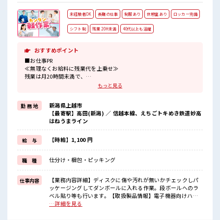
未経験者OK
長期の仕事
制服あり
休憩室あり
ロッカー完備
シフト制
残業 20H未満
40代以上も活躍
おすすめポイント
■お仕事PR
≪無理なくお給料に残業代を上乗せ≫
残業は月20時間未満で、
ほどよく稼げます♪
もっと見る
≪動きやすい制服アリ≫
制服があるので、
新潟県上越市
勤 務 地
毎日の服装の悩み解消♪
【最寄駅】高田(新潟) ／ 信越本線、えちごトキめき鉄道妙高
≪未経験OKの仕事≫
はねうまライン
新しいことにチャレンジするのは不安だけど、
しっかり働く環境が整っています！
イチからスキルUP・ステップUP目指していきましょう！
【時給】1,100 円
給 与
≪様々なお仕事をご提案≫
一人で悩まず気軽に相談できる、
仕分け・梱包・ピッキング
職 種
派遣のお仕事です！
■職場の雰囲気
【業務内容詳細】ディスクに傷や汚れが無いかチェックしパ
仕事内容
休憩室完備でランチや休憩も充実しそう♪
ッケージングしてダンボールに入れる作業。段ボールへのラ
職場にはロッカー完備！
ベル貼り等も行います。【取扱製品情報】電子機器向けハー
私物の置きすぎには注意が必要ですね★
ドディスク、基板 ■お仕事PR ≪無理なくお給料に残業代を上
…詳細を見る
程よく残業あり！
乗せ≫ 残業は月20時間未満で、 ほどよく稼げます♪ ≪動きや
すい制服アリ≫ 制服があるので、 毎日の服装の悩み解消♪ ≪