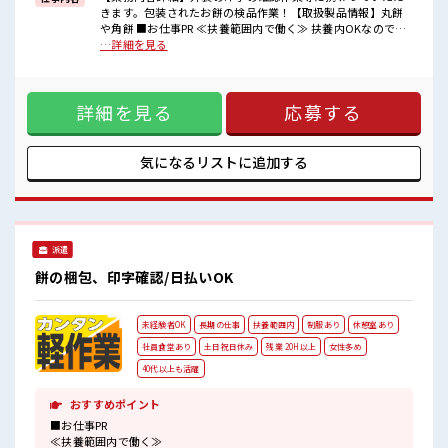
一人で悩まず気軽に相談できる、
きます。包装されたお餅の検品作業！【取扱製品情報】丸餅
派遣のお仕事です！
や角餅 ■お仕事PR ≪扶養範囲内で働く≫ 扶養内OKなので、
主婦&主夫さんも気軽にご応募くださいね♪ ≪女性も活躍で
…詳細を見る
■職場の雰囲気
きる職場≫ もちろん男性の応募も歓迎です！ ≪残業多めでが
女性も活躍しやすい雰囲気の職場です！
っつり稼ぐ≫ 高収入を希望される方にオススメ。 残業は月20
休憩室でホッと一息リフレッシュ！
時間以上あります♪ ≪土日祝休のお仕事≫ 家族や友人と一緒
扶養控除内を希望の方にオススメ！
詳細を見る
応募する
にプライベート満喫！ ≪ラクラク制服アリ≫ 制服があるの
主婦主夫さんなど、
で、 毎日の服装の悩み解消♪ ≪様々なお仕事をご提案≫ 一人
同じ境遇の方も多数活躍中！
で悩まず気軽に相談できる、 派遣のお仕事です！ ■職場の雰
囲気 女性も活躍しやすい雰囲気の職場です！ 休憩室でホッと
気になるリストに
追加する
一息リフレッシュ！ 扶養控除内を希望の方にオススメ！ 主婦
主夫さんなど、 同じ境遇の方も多数活躍中！
派遣
餅の梱包、印字確認/日払いOK
未経験者OK
長期の仕事
扶養範囲内
制服あり
休憩室あり
社員食堂あり
土日祝日休み
残業 20H以上
女性多め
40代以上も活躍
おすすめポイント
■お仕事PR
≪扶養範囲内で働く≫