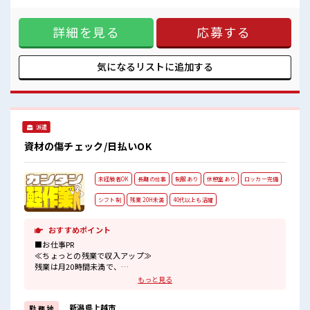
アリ≫ 制服があるので、 毎日の服装の悩み解消♪ ≪未経験の
方も大カンゲイ≫ 新しいことにチャレンジするのは不安だけ
詳細を見る
応募する
ど、 しっかり働く環境が整っています！ イチからスキルUP・
ステップUP目指していきましょう！ ≪収入アップを目指せる
≫ 高時給だらけの派遣のお仕事です！ ■職場の雰囲気 一息つ
ける休憩スペースもあります！ 職場にはロッカー完備！ 私物
気になるリストに
追加する
の置きすぎには注意が必要ですね★ 程よく残業あり！
派遣
資材の傷チェック/日払いOK
未経験者OK
長期の仕事
制服あり
休憩室あり
ロッカー完備
シフト制
残業 20H未満
40代以上も活躍
おすすめポイント
■お仕事PR
≪ちょっとの残業で収入アップ≫
残業は月20時間未満で、
ほどよく稼げます♪
もっと見る
≪動きやすい制服アリ≫
制服があるので、
新潟県上越市
勤 務 地