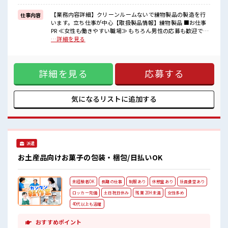
≪収入アップを目指せる≫
高時給だらけの派遣のお仕事です！
【業務内容詳細】クリーンルームないで練物製品の製造を行
仕事内容
います。立ち仕事が中心【取扱製品情報】練物製品 ■お仕事
■職場の雰囲気
PR ≪女性も働きやすい職場≫ もちろん男性の応募も歓迎です
女性多めで休み時間は女子トークがあふれる職場です！
よ！ ≪残業で稼げる≫ 高収入を希望される方にオススメ。 残
…詳細を見る
もちろん男性の応募もOKですよ！
業は月20時間以上あります♪ ≪機能的な制服アリ≫ 制服があ
休憩室完備でランチや休憩も充実しそう♪
るので、 毎日の服装の悩み解消♪ ≪未経験の方も大カンゲイ
残業多め！
≫ 新しいことにチャレンジするのは不安だけど、 しっかり働
稼ぎたい方は必見！
詳細を見る
応募する
く環境が整っています！ イチからスキルUP・ステップUP目
指していきましょう！ ≪収入アップを目指せる≫ 高時給だら
けの派遣のお仕事です！ ■職場の雰囲気 女性多めで休み時間
は女子トークがあふれる職場です！ もちろん男性の応募もOK
気になるリストに
追加する
ですよ！ 休憩室完備でランチや休憩も充実しそう♪ 残業多
め！ 稼ぎたい方は必見！
派遣
お土産品向けお菓子の包装・梱包/日払いOK
未経験者OK
長期の仕事
制服あり
休憩室あり
社員食堂あり
ロッカー完備
土日祝日休み
残業 20H未満
女性多め
40代以上も活躍
おすすめポイント