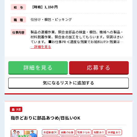
(規定有)≪動きやすい制服アリ≫
制服があるので、
【時給】1,150 円
給 与
毎日の服装の悩み解消♪
≪未経験でも活躍できる≫
仕分け・梱包・ピッキング
職 種
新しいことにチャレンジするのは不安だけど、
しっかり働く環境が整っています！
イチからスキルUP・ステップUP目指していきましょう！
製品の運搬作業、銅合金部品の検査・梱包、機械への製品・
仕事内容
材料脱着作業、銅合金の加工をしてもらいます。空調はきい
■職場の雰囲気
ています。 ■お仕事PR ≪適度な残業でお給料UP≫ 残業は月
髪型にこだわりのあるアナタは必見！
20時間未満で、 ほどよく稼げます♪ ≪土日祝休のお仕事≫ 家
…詳細を見る
髪型自由な職場！
族や友人と一緒にプライベート満喫！ ≪モチベーションも
仕事の合間の息抜きは休憩室で♪
UP≫ 派手過ぎなければ髪型や髪色自由♪ (規定有)≪動きやす
職場にはロッカー完備！
い制服アリ≫ 制服があるので、 毎日の服装の悩み解消♪ ≪未
私物の置きすぎには注意が必要ですね★
詳細を見る
応募する
経験でも活躍できる≫ 新しいことにチャレンジするのは不安
程よく残業あり！
だけど、 しっかり働く環境が整っています！ イチからスキル
UP・ステップUP目指していきましょう！ ■職場の雰囲気 髪
型にこだわりのあるアナタは必見！ 髪型自由な職場！ 仕事の
気になるリストに
追加する
合間の息抜きは休憩室で♪ 職場にはロッカー完備！ 私物の置
きすぎには注意が必要ですね★ 程よく残業あり！
派遣
指示どおりに部品あつめ/日払いOK
未経験者OK
長期の仕事
残業少なめ
制服あり
休憩室あり