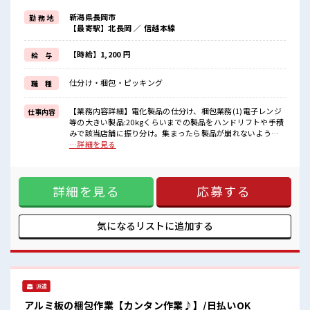
派手過ぎなければ髪型や髪色自由♪
新潟県長岡市
勤 務 地
(規定有)制服があると毎日の服選びに悩まずOK♪
【最寄駅】北長岡 ／ 信越本線
≪未経験OKの仕事≫
新しいことにチャレンジするのは不安だけど、
しっかり働く環境が整っています！
【時給】1,200 円
給 与
イチからスキルUP・ステップUP目指していきましょう！
≪様々なお仕事をご提案≫
仕分け・梱包・ピッキング
職 種
一人で悩まず気軽に相談できる、
派遣のお仕事です！
【業務内容詳細】電化製品の仕分け、梱包業務(1)電子レンジ
仕事内容
■職場の雰囲気
等の大きい製品:20kgくらいまでの製品をハンドリフトや手積
髪型・髪色自由♪
みで該当店舗に振り分け。集まったら製品が崩れないようラ
派手過ぎなければOKだから、
ップをすることもあります。(2)電球等の小さい製品:ラインで
…詳細を見る
モチベーションもUP！
製品が流れてきて自動で振り分け。振り分けられたものを折
20代の若い世代がたくさん活躍中の活気ある職場！
り畳みコンテナに丁寧に詰め、該当の店舗のエリアに仕分け
休憩室でホッと一息リフレッシュ！
る業務。【取扱製品情報】電子レンジ、冷蔵庫、電球等の電
詳細を見る
応募する
化製品 ■お仕事PR ≪自分の時間も大切≫ 残業はほとんどナ
シ！ 場合によってはお願いすることもあります♪ ≪モチベー
ションもUP≫ 派手過ぎなければ髪型や髪色自由♪ (規定有)制
服があると毎日の服選びに悩まずOK♪ ≪未経験OKの仕事≫
気になるリストに
追加する
新しいことにチャレンジするのは不安だけど、 しっかり働く
環境が整っています！ イチからスキルUP・ステップUP目指
していきましょう！ ≪様々なお仕事をご提案≫ 一人で悩まず
気軽に相談できる、 派遣のお仕事です！ ■職場の雰囲気 髪
型・髪色自由♪ 派手過ぎなければOKだから、 モチベーショ
派遣
ンもUP！ 20代の若い世代がたくさん活躍中の活気ある職場！
休憩室でホッと一息リフレッシュ！
アルミ板の梱包作業【カンタン作業♪】/日払いOK