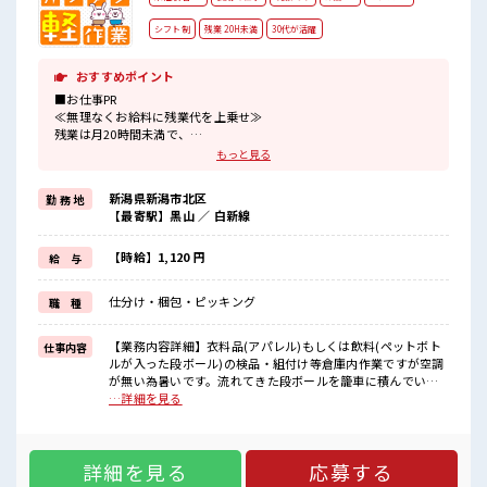
シフト制
残業 20H未満
30代が活躍
おすすめポイント
■お仕事PR
≪無理なくお給料に残業代を上乗せ≫
残業は月20時間未満で、
ほどよく稼げます♪
もっと見る
≪モチベーションもUP≫
派手過ぎなければ髪型や髪色自由♪
新潟県新潟市北区
勤 務 地
(規定有)≪ラクラク制服アリ≫
【最寄駅】黒山 ／ 白新線
制服があるので、
毎日の服装の悩み解消♪
≪未経験の方も大カンゲイ≫
【時給】1,120 円
給 与
新しいことにチャレンジするのは不安だけど、
しっかり働く環境が整っています！
仕分け・梱包・ピッキング
職 種
イチからスキルUP・ステップUP目指していきましょう！
≪自分に合った期間で働ける≫
福利厚生が整った派遣のお仕事です！
【業務内容詳細】衣料品(アパレル)もしくは飲料(ペットボト
仕事内容
ルが入った段ボール)の検品・組付け等倉庫内作業ですが空調
■職場の雰囲気
が無い為暑いです。流れてきた段ボールを籠車に積んでいき
髪型にこだわりのあるアナタは必見！
ますが、1箱10kg程度の物を籠が満タンになるまで積んでい
…詳細を見る
髪型自由な職場！
きます。積み終わったら籠車を手で押していくので重いで
程よく残業あり！
す。【取扱製品情報】大手スーパー商品 ■お仕事PR ≪無理な
未経験から始めたい方を応援！
くお給料に残業代を上乗せ≫ 残業は月20時間未満で、 ほどよ
わからないことや不安なことはしっかり教えてくれます！
詳細を見る
応募する
く稼げます♪ ≪モチベーションもUP≫ 派手過ぎなければ髪型
や髪色自由♪ (規定有)≪ラクラク制服アリ≫ 制服があるの