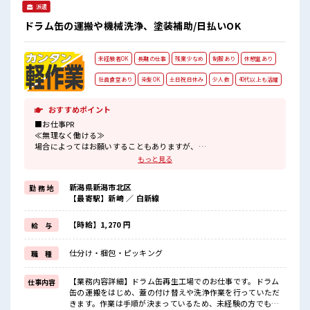
派遣
ドラム缶の運搬や機械洗浄、塗装補助/日払いOK
未経験者OK
長期の仕事
残業少なめ
制服あり
休憩室あり
社員食堂あり
染髪OK
土日祝日休み
少人数
40代以上も活躍
おすすめポイント
■お仕事PR
≪無理なく働ける≫
場合によってはお願いすることもありますが、
残業はほとんどナシ！
もっと見る
≪週休2日制≫
週末は家族や友人と一緒にプライベート満喫！
新潟県新潟市北区
勤 務 地
≪ヘアカラーOKで自由な雰囲気の職場≫
【最寄駅】新崎 ／ 白新線
明るすぎたり奇抜でなければ基本的に自由！
(規定有)≪機能的な制服アリ≫
制服があるので、
【時給】1,270 円
給 与
毎日の服装の悩み解消♪
≪未経験の方も大カンゲイ≫
仕分け・梱包・ピッキング
職 種
新しいことにチャレンジするのは不安だけど、
しっかり働く環境が整っています！
イチからスキルUP・ステップUP目指していきましょう！
【業務内容詳細】ドラム缶再生工場でのお仕事です。ドラム
仕事内容
缶の運搬をはじめ、蓋の付け替えや洗浄作業を行っていただ
■職場の雰囲気
きます。作業は手順が決まっているため、未経験の方でも安