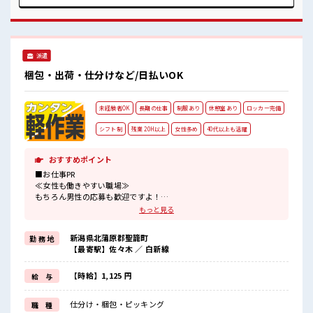
利厚生が整った派遣のお仕事です！ ■職場の雰囲気 休憩室で
楽しくおしゃべり！ ストレス解消☆ 持ち物が多いあなたにも
ぴったり☆ ロッカー付き職場♪ 残業はほとんどありません！
派遣
梱包・出荷・仕分けなど/日払いOK
未経験者OK
長期の仕事
制服あり
休憩室あり
ロッカー完備
シフト制
残業 20H以上
女性多め
40代以上も活躍
おすすめポイント
■お仕事PR
≪女性も働きやすい職場≫
もちろん男性の応募も歓迎ですよ！
≪残業で稼げる≫
もっと見る
高収入を希望される方にオススメ。
残業は月20時間以上あります♪
新潟県北蒲原郡聖籠町
勤 務 地
≪機能的な制服アリ≫
【最寄駅】佐々木 ／ 白新線
制服があるので、
毎日の服装の悩み解消♪
≪未経験の方も大カンゲイ≫
【時給】1,125 円
給 与
新しいことにチャレンジするのは不安だけど、
しっかり働く環境が整っています！
仕分け・梱包・ピッキング
職 種
イチからスキルUP・ステップUP目指していきましょう！