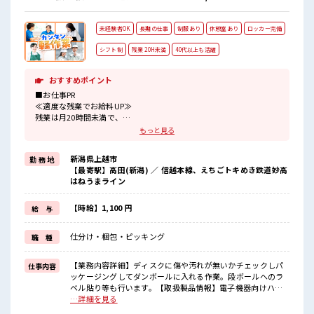
未経験者OK
長期の仕事
制服あり
休憩室あり
ロッカー完備
シフト制
残業 20H未満
40代以上も活躍
おすすめポイント
■お仕事PR
≪適度な残業でお給料UP≫
残業は月20時間未満で、
ほどよく稼げます♪
もっと見る
≪動きやすい制服アリ≫
制服があるので、
新潟県上越市
勤 務 地
毎日の服装の悩み解消♪
【最寄駅】高田(新潟) ／ 信越本線、えちごトキめき鉄道妙高
≪未経験の方も大カンゲイ≫
はねうまライン
新しいことにチャレンジするのは不安だけど、
しっかり働く環境が整っています！
イチからスキルUP・ステップUP目指していきましょう！
【時給】1,100 円
給 与
≪収入アップを目指せる≫
高時給だらけの派遣のお仕事です！
仕分け・梱包・ピッキング
職 種
■職場の雰囲気
一息つける休憩スペースもあります！
【業務内容詳細】ディスクに傷や汚れが無いかチェックしパ
仕事内容
職場にはロッカー完備！
ッケージングしてダンボールに入れる作業。段ボールへのラ
私物の置きすぎには注意が必要ですね★
ベル貼り等も行います。【取扱製品情報】電子機器向けハー
程よく残業あり！
ドディスク、基板 ■お仕事PR ≪適度な残業でお給料UP≫ 残
…詳細を見る
業は月20時間未満で、 ほどよく稼げます♪ ≪動きやすい制服