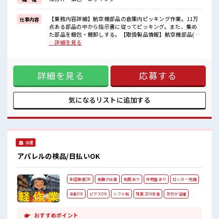
■職場の雰囲気
しっかり休める休憩室あり！
【業務内容詳細】航空機部品の倉庫内ピッキング作業。11万
仕事内容
オンオフの切替もできちゃう！
点ある部品の中から指示書に従ってピッキング。また、集め
持ち物が多いあなたにもぴったり☆
た部品を梱包・棚卸しする。【取扱製品情報】航空機部品(ジ
ロッカー付き職場♪
ャムコの請負なので部品はジャムコの製品となります。重量
…詳細を見る
残業はほとんどなし！
物は10キロ程度) ■お仕事PR ≪自分の時間も大切≫ 残業はほ
プライベートも謳歌できる☆
とんどナシ！ 場合によってはお願いすることもあります♪ ≪
週休2日制≫ 週末は家族や友人と一緒にプライベート満喫！
詳細を見る
応募する
≪未経験の方も大カンゲイ≫ 新しいことにチャレンジするの
は不安だけど、 しっかり働く環境が整っています！ イチから
スキルUP・ステップUP目指していきましょう！ ≪収入アッ
プを目指せる≫ 高時給だらけの派遣のお仕事です！ ■職場の
気になるリストに
追加する
雰囲気 しっかり休める休憩室あり！ オンオフの切替もできち
ゃう！ 持ち物が多いあなたにもぴったり☆ ロッカー付き職場
♪ 残業はほとんどなし！ プライベートも謳歌できる☆
派遣
アパレルの検品/日払いOK
未経験者OK
長期の仕事
制服あり
休憩室あり
ロッカー完備
染髪OK
ピアスOK
シフト制
残業 20H未満
30代が活躍
おすすめポイント