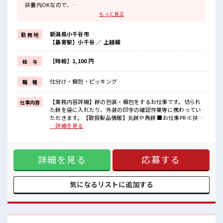
扶養内OKなので、
主婦&主夫さんも気軽にご応募くださいね♪
もっと見る
≪女性も仕事をしやすい職場≫
もちろん男性の応募も歓迎！
新潟県小千谷市
勤 務 地
≪残業多めでがっつり稼ぐ≫
【最寄駅】小千谷 ／ 上越線
高収入を希望される方にオススメ。
残業は月20時間以上あります♪
≪完全週休二日制≫
【時給】1,100 円
給 与
週末は家族や友人と一緒にプライベート満喫！
≪動きやすい制服アリ≫
仕分け・梱包・ピッキング
職 種
制服があるので、
毎日の服装の悩み解消♪
≪収入アップを目指せる≫
【業務内容詳細】餅の包装・梱包をするお仕事です。切られ
仕事内容
高時給だらけの派遣のお仕事です！
た餅を袋に入れたり、外装の印字の確認作業等に携わってい
ただきます。【取扱製品情報】丸餅や角餅 ■お仕事PR ≪扶養
■職場の雰囲気
範囲内で働く≫ 扶養内OKなので、 主婦&主夫さんも気軽にご
…詳細を見る
女性も活躍しやすい雰囲気の職場です！
応募くださいね♪ ≪女性も仕事をしやすい職場≫ もちろん男
休憩室完備でランチや休憩も充実しそう♪
性の応募も歓迎！ ≪残業多めでがっつり稼ぐ≫ 高収入を希望
扶養控除内を希望の方にオススメ！
される方にオススメ。 残業は月20時間以上あります♪ ≪完全
主婦主夫さんなど、
詳細を見る
応募する
週休二日制≫ 週末は家族や友人と一緒にプライベート満喫！
同じ境遇の方も多数活躍中！
≪動きやすい制服アリ≫ 制服があるので、 毎日の服装の悩み
解消♪ ≪収入アップを目指せる≫ 高時給だらけの派遣のお仕
事です！ ■職場の雰囲気 女性も活躍しやすい雰囲気の職場で
気になるリストに
追加する
す！ 休憩室完備でランチや休憩も充実しそう♪ 扶養控除内を
希望の方にオススメ！ 主婦主夫さんなど、 同じ境遇の方も多
数活躍中！