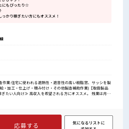
たにもぴったり☆
♪
しっかり稼ぎたい方にもオススメ！
後線
造作業:住宅に使われる遮熱性・遮音性の高い樹脂窓、サッシを製
供給・加工・仕上げ・積み付け・その他製造補助作業)【取扱製品
休二日制≫ 週末は家族や友人と一緒にプライベート満喫！ ≪動
るので、 毎日の服装の悩み解消♪ ≪未経験の方も大カンゲイ≫
のは不安だけど、 しっかり働く環境が整っています！ イチから
していきましょう！ ≪自分に合った期間で働ける≫ 福利厚生が整
気になるリストに
応募する
にもぴったり☆ ロッカー付き職場♪ 残業が多めだからしっかり
追加する