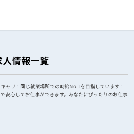
ログイン
閉じる
求人情報一覧
る
スト
うキャリ！同じ就業場所での時給No.1を目指しています！
ので安心してお仕事ができます。あなたにぴったりのお仕事