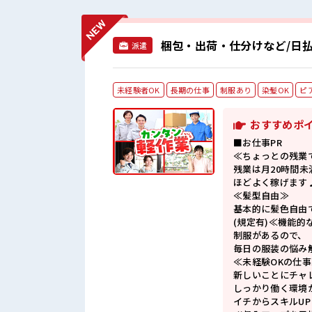
梱包・出荷・仕分けなど/日払
派遣
未経験者OK
長期の仕事
制服あり
染髪OK
ピ
おすすめポ
■お仕事PR
≪ちょっとの残業
残業は月20時間未
ほどよく稼げます
≪髪型自由≫
基本的に髪色自由
(規定有)≪機能的
制服があるので、
毎日の服装の悩み
≪未経験OKの仕事
新しいことにチャ
しっかり働く環境
イチからスキルU