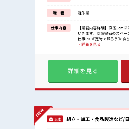
職 種
軽作業
仕事内容
【業務内容詳細】直径1cm
いきます。空調完備のスペース
仕事PR ≪定時で帰ろう≫ 
も活躍できる職場≫ もちろん
…詳細を見る
れば髪型や髪色自由♪ (規定
♪ ≪初めての仕事だけど自
しっかり働く環境が整っていま
■職場の雰囲気 女性も活躍
詳細を見る
人数の職場☆ キバツ過ぎな
組立・加工・食品製造など/日
派遣