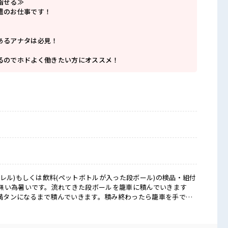
指せる≫
遣のお仕事です！
あるアナタは必見！
るのでホドよく働きたい方にオススメ！
レル)もしくは飲料(ペットボトルが入った段ボール)の検品・組付
無い為暑いです。流れてきた段ボールを籠車に積んでいきます
が満タンになるまで積んでいきます。積み終わったら籠車を手で押
スーパー商品 ■お仕事PR ≪ちょっとの残業で
間未満で、 ほどよく稼げます♪ ≪髪型自由≫ 基本的に髪色自由で
Kです！ (規定有)≪機能的な制服アリ≫ 制服があるので、 毎日