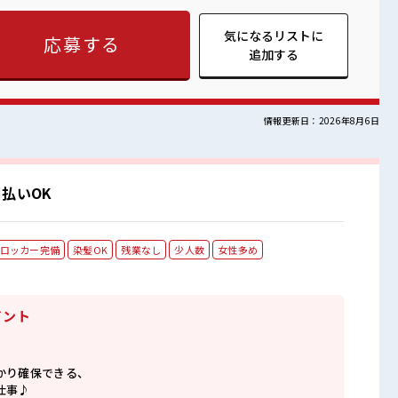
OKの仕事≫ 新しいことにチャレンジするのは不安だけど、 しっ
 イチからスキルUP・ステップUP目指していきましょう！ ≪収
気になるリストに
応募する
仕事です！ ■職場の雰囲気 髪型にこだわりの
追加する
由な職場！ ホドよく残業があるのでホドよく働きたい方にオスス
情報更新日：2026年8月6日
払いOK
ロッカー完備
染髪OK
残業なし
少人数
女性多め
イント
かり確保できる、
仕事♪