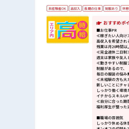
未経験者OK
高収入
長期の仕事
制服あり
休憩
おすすめポ
■お仕事PR
≪稼ぎたい人向け
高収入を希望され
残業は月20時間以
≪完全週休二日制
週末は家族や友人
≪動きやすい制服
制服があるので、
毎日の服装の悩み
≪未経験の方も大
新しいことにチャ
しっかり働く環境
イチからスキルU
≪自分に合った期
福利厚生が整った
■職場の雰囲気
しっかり休める休
オンオフの切替も