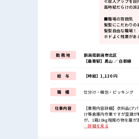
≪収入アップを目
高時給だらけの派
■職場の雰囲気
髪型にこだわりの
髪型自由な職場！
ホドよく残業があ
勤 務 地
新潟県新潟市北区
【最寄駅】黒山 ／ 白新線
給 与
【時給】1,120 円
職 種
仕分け・梱包・ピッキング
仕事内容
【業務内容詳細】衣料品(アパ
け等倉庫内作業ですが空調が
が、1箱10kg程度の物を籠
していくので重いです。【取扱製品情報】大手
…詳細を見る
収入アップ≫ 残業は月20時
明るすぎたり奇抜でなければO