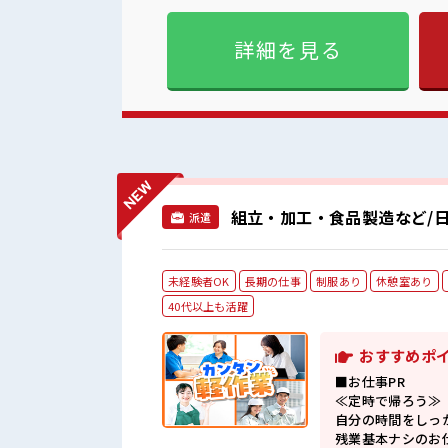
の服装の悩み解消♪ ≪未経験
かり働く環境が整っています！
詳細を見る
入アップを目指せる≫ 高時給だらけの派遣のお
あるアナタは必見！ 髪型自
メ！
組立・加工・食品製造など/日
派遣
未経験者OK
長期の仕事
制服あり
休憩室あり
40代以上も活躍
おすすめポ
■お仕事PR
≪定時で帰ろう≫
自分の時間をしっ
残業基本ナシのお