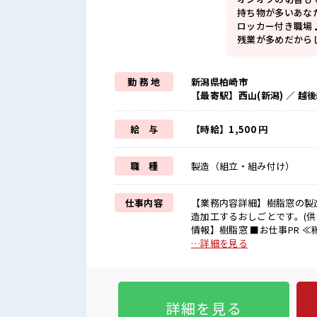
持ち物が多いあな
ロッカー付き職場
残業が多めだから
勤 務 地
新潟県柏崎市
【最寄駅】西山(新潟) ／ 越
給 与
【時給】1,500 円
職 種
製造（組立・組み付け）
仕事内容
【業務内容詳細】樹脂窓の製
造加工するおしごとです。(
情報】樹脂窓 ■お仕事PR ≪稼ぎたい人向け≫ 高収入を希望される方にオススメ。 残業は月20
時間以上あります♪ ≪完全週
…詳細を見る
きやすい制服アリ≫ 制服があ
新しいことにチャレンジする
スキルUP・ステップUP目指
った派遣のお仕事です！ ■職場の雰囲気 しっかり休める休憩室あり！ オンオフの切替もでき
詳細を見る
ちゃう！ 持ち物が多いあなた