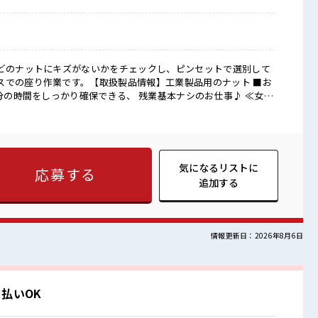
ほどのナットにキズがないかをチェックし、ピンセットで選別して
での座り作業です。【取扱製品情報】工業製品用のナット ■お
自分の時間をしっかり確保できる、 残業基本ナシのお仕事♪ ≪女性
男性の応募も歓迎です！ ≪モチベーションもUP≫ 派手過ぎなけ
有)≪ラクラク制服アリ≫ 制服があるので、 毎日の服装の悩み解消
分にもできそう≫ 新しいことにチャレンジするのは不安だけど、
す！ イチからスキルUP・ステップUP目指していきましょう！
しやすい雰囲気の職場です！ 一緒に働く仲間ともなじみやすい少
気になるリストに
応募する
ければ髪色・髪型は自由！ あなたの個性を大事にできます♪
追加する
情報更新日：2026年8月6日
払いOK