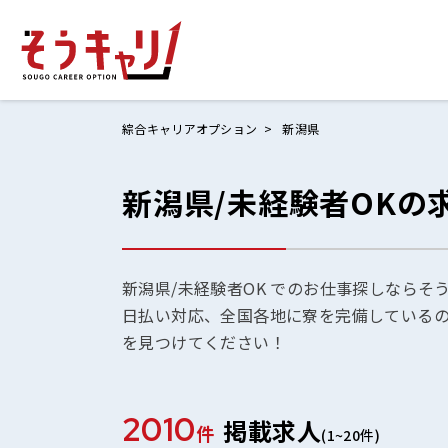
綜合キャリアオプション
新潟県
新潟県/未経験者OKの
ホームにもど
お仕事検索
お気に入りリ
新潟県/未経験者OK でのお仕事探しならそ
日払い対応、全国各地に寮を完備している
お問い合わせ
を見つけてください！
2010
掲載求人
ログイン
件
(1~20件)