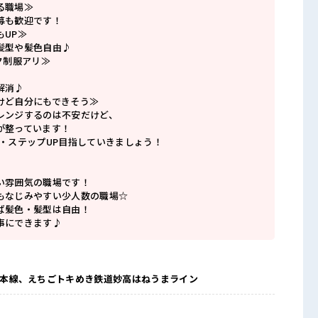
る職場≫
募も歓迎です！
もUP≫
髪型や髪色自由♪
ク制服アリ≫
解消♪
けど自分にもできそう≫
レンジするのは不安だけど、
が整っています！
P・ステップUP目指していきましょう！
い雰囲気の職場です！
もなじみやすい少人数の職場☆
ば髪色・髪型は自由！
事にできます♪
信越本線、えちごトキめき鉄道妙高はねうまライン