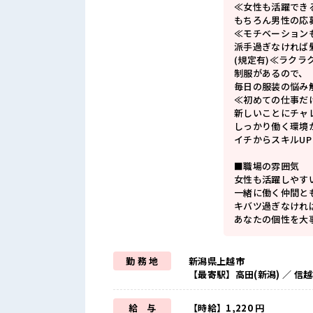
≪女性も活躍でき
もちろん男性の応
≪モチベーション
派手過ぎなければ
(規定有)≪ラクラ
制服があるので、
毎日の服装の悩み
≪初めての仕事だ
新しいことにチャ
しっかり働く環境
イチからスキルU
■職場の雰囲気
女性も活躍しやす
一緒に働く仲間と
キバツ過ぎなけれ
あなたの個性を大
勤 務 地
新潟県上越市
【最寄駅】高田(新潟) ／ 
給 与
【時給】1,220 円