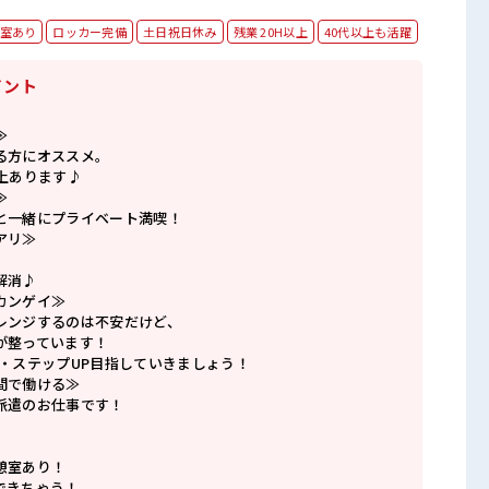
室あり
ロッカー完備
土日祝日休み
残業 20H以上
40代以上も活躍
イント
≫
る方にオススメ。
上あります♪
≫
と一緒にプライベート満喫！
アリ≫
解消♪
カンゲイ≫
レンジするのは不安だけど、
が整っています！
P・ステップUP目指していきましょう！
間で働ける≫
派遣のお仕事です！
憩室あり！
できちゃう！