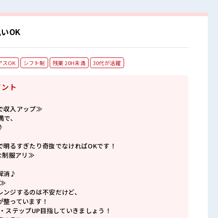
いOK
アスOK
シフト制
残業 20H未満
30代が活躍
イント
で収入アップ≫
満で、
♪
で明るすぎたり奇抜でなければOKです！
な制服アリ≫
解消♪
≫
レンジするのは不安だけど、
が整っています！
P・ステップUP目指していきましょう！