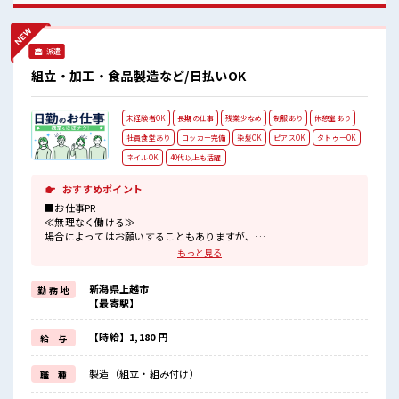
に残業するくらいなら…という方、 応募お待ちしておりま
す！
派遣
組立・加工・食品製造など/日払いOK
未経験者OK
長期の仕事
残業少なめ
制服あり
休憩室あり
社員食堂あり
ロッカー完備
染髪OK
ピアスOK
タトゥーOK
ネイルOK
40代以上も活躍
おすすめポイント
■お仕事PR
≪無理なく働ける≫
場合によってはお願いすることもありますが、
残業はほとんどナシ！
もっと見る
≪ヘアカラーOKで自由な雰囲気の職場≫
明るすぎたり奇抜でなければ基本的に自由！
新潟県上越市
勤 務 地
(規定有)≪ラクラク制服アリ≫
【最寄駅】
制服があるので、
毎日の服装の悩み解消♪
≪未経験でも活躍できる≫
【時給】1,180 円
給 与
新しいことにチャレンジするのは不安だけど、
しっかり働く環境が整っています！
製造（組立・組み付け）
職 種
イチからスキルUP・ステップUP目指していきましょう！
≪自分に合った期間で働ける≫