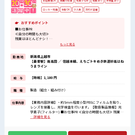
未経験者OK
長期の仕事
残業少なめ
制服あり
休憩室あり
ロッカー完備
染髪OK
少人数
30代が活躍
おすすめポイント
■お仕事PR
≪自分の時間も大切≫
残業はほとんどナシ！
場合によってはお願いすることもあります♪
もっと見る
≪モチベーションもUP≫
派手過ぎなければ髪型や髪色自由♪
新潟県上越市
勤 務 地
(規定有)制服があると毎日の服選びに悩まずOK♪
【最寄駅】南高田 ／ 信越本線、えちごトキめき鉄道妙高はね
≪未経験OKの仕事≫
うまライン
新しいことにチャレンジするのは不安だけど、
しっかり働く環境が整っています！
イチからスキルUP・ステップUP目指していきましょう！
【時給】1,180 円
給 与
≪自分に合った期間で働ける≫
福利厚生が整った派遣のお仕事です！
製造（組立・組み付け）
職 種
■職場の雰囲気
少人数の職場でこじんまり。
【業務内容詳細】・約5mm程度小型PBSにフィルムを貼り、
仕事内容
職場の仲間との交流もできちゃうかも？
レンズを接着し、光学検査を行います。【取扱製品情報】光
髪型・髪色自由♪
学素子(フィルター) ■お仕事PR ≪自分の時間も大切≫ 残業は
派手過ぎなければOKだから、
ほとんどナシ！ 場合によってはお願いすることもあります♪
…詳細を見る
モチベーションもUP！
≪モチベーションもUP≫ 派手過ぎなければ髪型や髪色自由♪
(規定有)制服があると毎日の服選びに悩まずOK♪ ≪未経験
OKの仕事≫ 新しいことにチャレンジするのは不安だけど、