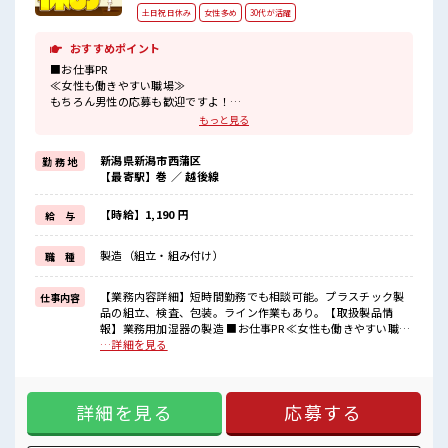
土日祝日休み
女性多め
30代が活躍
おすすめポイント
■お仕事PR
≪女性も働きやすい職場≫
もちろん男性の応募も歓迎ですよ！
≪時間にメリハリを≫
もっと見る
残業はほとんどナシ！
場合によってはお願いすることもあります♪
新潟県新潟市西蒲区
勤 務 地
≪週休2日制≫
【最寄駅】巻 ／ 越後線
週末は家族や友人と一緒にプライベート満喫！
≪髪色自由で自分らしく働く≫
明るすぎたり奇抜でなければ基本的に自由！
【時給】1,190 円
給 与
(規定有)≪機能的な制服アリ≫
制服があるので、
製造（組立・組み付け）
職 種
毎日の服装の悩み解消♪
≪自分に合った期間で働ける≫
福利厚生が整った派遣のお仕事です！
【業務内容詳細】短時間勤務でも相談可能。プラスチック製
仕事内容
品の組立、検査、包装。ライン作業もあり。【取扱製品情
■職場の雰囲気
報】業務用加湿器の製造 ■お仕事PR ≪女性も働きやすい職場
女性が多めの職場です♪
≫ もちろん男性の応募も歓迎ですよ！ ≪時間にメリハリを≫
…詳細を見る
髪型にこだわりのあるアナタは必見！
残業はほとんどナシ！ 場合によってはお願いすることもあり
髪型自由な職場！
ます♪ ≪週休2日制≫ 週末は家族や友人と一緒にプライベー
休憩室で楽しくおしゃべり！
ト満喫！ ≪髪色自由で自分らしく働く≫ 明るすぎたり奇抜で
ストレス解消☆
詳細を見る
応募する
なければ基本的に自由！ (規定有)≪機能的な制服アリ≫ 制服
残業はほとんどありません！
があるので、 毎日の服装の悩み解消♪ ≪自分に合った期間で
働ける≫ 福利厚生が整った派遣のお仕事です！ ■職場の雰囲