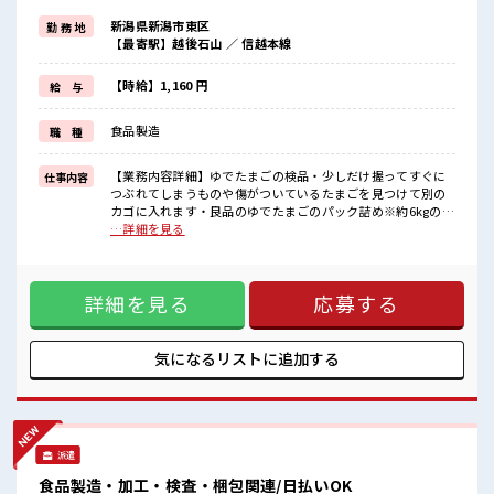
制服があるので、
新潟県新潟市東区
勤 務 地
毎日の服装の悩み解消♪
【最寄駅】越後石山 ／ 信越本線
≪初めての仕事だけど自分にもできそう≫
新しいことにチャレンジするのは不安だけど、
しっかり働く環境が整っています！
【時給】1,160 円
給 与
イチからスキルUP・ステップUP目指していきましょう！
≪収入アップを目指せる≫
食品製造
職 種
高時給だらけの派遣のお仕事です！
■職場の雰囲気
【業務内容詳細】ゆでたまごの検品・少しだけ握ってすぐに
仕事内容
少人数でアットホームな雰囲気の職場！
つぶれてしまうものや傷がついているたまごを見つけて別の
一息つける休憩スペースもあります！
カゴに入れます・良品のゆでたまごのパック詰め※約6kgのゆ
ロッカーあり！
でたまごが入った袋を持ち上げる作業が発生します・終盤は
…詳細を見る
安心してお仕事に集中♪
機械やコンテナの清掃作業もございます。 【取扱製品情報】
残業はほとんどありません！
ゆで卵 ■お仕事PR ≪時間にメリハリを≫ 残業はほとんどナ
シ！ 場合によってはお願いすることもあります♪ ≪ラクラク
詳細を見る
応募する
制服アリ≫ 制服があるので、 毎日の服装の悩み解消♪ ≪初め
ての仕事だけど自分にもできそう≫ 新しいことにチャレンジ
するのは不安だけど、 しっかり働く環境が整っています！ イ
チからスキルUP・ステップUP目指していきましょう！ ≪収
気になるリストに
追加する
入アップを目指せる≫ 高時給だらけの派遣のお仕事です！ ■
職場の雰囲気 少人数でアットホームな雰囲気の職場！ 一息つ
ける休憩スペースもあります！ ロッカーあり！ 安心してお仕
事に集中♪ 残業はほとんどありません！
派遣
食品製造・加工・検査・梱包関連/日払いOK