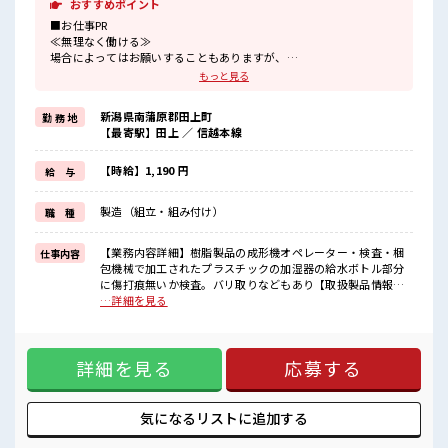
おすすめポイント
■お仕事PR
≪無理なく働ける≫
場合によってはお願いすることもありますが、
残業はほとんどナシ！
もっと見る
≪週休2日制≫
週末は家族や友人と一緒にプライベート満喫！
新潟県南蒲原郡田上町
勤 務 地
≪ヘアカラーOKで自由な雰囲気の職場≫
【最寄駅】田上 ／ 信越本線
明るすぎたり奇抜でなければ基本的に自由！
(規定有)≪動きやすい制服アリ≫
制服があるので、
【時給】1,190 円
給 与
毎日の服装の悩み解消♪
≪未経験の方も大カンゲイ≫
製造（組立・組み付け）
職 種
新しいことにチャレンジするのは不安だけど、
しっかり働く環境が整っています！
イチからスキルUP・ステップUP目指していきましょう！
【業務内容詳細】樹脂製品の成形機オペレーター・検査・梱
仕事内容
包機械で加工されたプラスチックの加湿器の給水ボトル部分
■職場の雰囲気
に傷打痕無いか検査。バリ取りなどもあり【取扱製品情報】
派手すぎなければ多少のヘアカラーもOKなのはウレシイPoint☆
樹脂製品 ■お仕事PR ≪無理なく働ける≫ 場合によってはお願
…詳細を見る
残業は少なめ！
いすることもありますが、 残業はほとんどナシ！ ≪週休2日
たまに残業するくらいなら…という方、
制≫ 週末は家族や友人と一緒にプライベート満喫！ ≪ヘアカ
応募お待ちしております！
ラーOKで自由な雰囲気の職場≫ 明るすぎたり奇抜でなければ
詳細を見る
応募する
基本的に自由！ (規定有)≪動きやすい制服アリ≫ 制服がある
ので、 毎日の服装の悩み解消♪ ≪未経験の方も大カンゲイ≫
新しいことにチャレンジするのは不安だけど、 しっかり働く
環境が整っています！ イチからスキルUP・ステップUP目指
気になるリストに
追加する
していきましょう！ ■職場の雰囲気 派手すぎなければ多少の
ヘアカラーもOKなのはウレシイPoint☆ 残業は少なめ！ たま