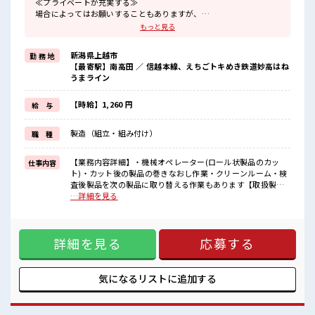
≪プライベートが充実する≫
場合によってはお願いすることもありますが、
残業はほとんどナシ！
もっと見る
≪機能的な制服アリ≫
制服があるので、
新潟県上越市
勤 務 地
毎日の服装の悩み解消♪
【最寄駅】南高田 ／ 信越本線、えちごトキめき鉄道妙高はね
≪未経験OKの仕事≫
うまライン
新しいことにチャレンジするのは不安だけど、
しっかり働く環境が整っています！
イチからスキルUP・ステップUP目指していきましょう！
【時給】1,260 円
給 与
≪様々なお仕事をご提案≫
一人で悩まず気軽に相談できる、
製造（組立・組み付け）
職 種
派遣のお仕事です！
■職場の雰囲気
【業務内容詳細】・機械オペレーター(ロール状製品のカッ
仕事内容
休憩室で楽しくおしゃべり！
ト)・カット後の製品の巻きなおし作業・クリーンルーム・検
ストレス解消☆
査後製品を次の製品に取り替える作業もあります【取扱製品
職場にはロッカー完備！
情報】フィルム状の電子部品 ■お仕事PR ≪プライベートが充
…詳細を見る
私物の置きすぎには注意が必要ですね★
実する≫ 場合によってはお願いすることもありますが、 残業
はほとんどナシ！ ≪機能的な制服アリ≫ 制服があるので、 毎
日の服装の悩み解消♪ ≪未経験OKの仕事≫ 新しいことにチ
詳細を見る
応募する
ャレンジするのは不安だけど、 しっかり働く環境が整ってい
ます！ イチからスキルUP・ステップUP目指していきましょ
う！ ≪様々なお仕事をご提案≫ 一人で悩まず気軽に相談でき
る、 派遣のお仕事です！ ■職場の雰囲気 休憩室で楽しくおし
気になるリストに
追加する
ゃべり！ ストレス解消☆ 職場にはロッカー完備！ 私物の置き
すぎには注意が必要ですね★