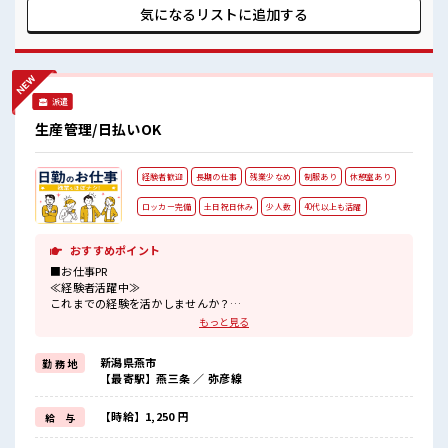
気 女性が多めの職場です♪ 髪型にこだわりのあるアナタは必
気になるリストに
追加する
見！ 髪型自由な職場！ 休憩室で楽しくおしゃべり！ ストレス
解消☆ 残業はほとんどありません！
派遣
生産管理/日払いOK
経験者歓迎
長期の仕事
残業少なめ
制服あり
休憩室あり
ロッカー完備
土日祝日休み
少人数
40代以上も活躍
おすすめポイント
■お仕事PR
≪経験者活躍中≫
これまでの経験を活かしませんか？
ブランクがあっても大丈夫♪
もっと見る
経験はちょっとだけ…という方もOK！
≪自分の時間も大切≫
新潟県燕市
勤 務 地
残業はほとんどナシ！
【最寄駅】燕三条 ／ 弥彦線
場合によってはお願いすることもあります♪
≪週休2日制≫
週末は家族や友人と一緒にプライベート満喫！
【時給】1,250 円
給 与
制服があると毎日の服選びに悩まずOK♪
≪自分に合った期間で働ける≫