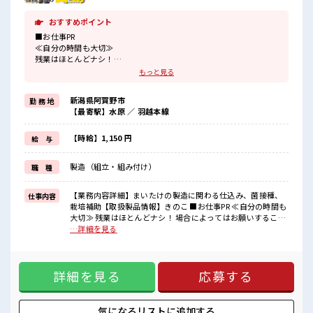
おすすめポイント
■お仕事PR
≪自分の時間も大切≫
残業はほとんどナシ！
場合によってはお願いすることもあります♪
もっと見る
≪ラクラク制服アリ≫
制服があるので、
新潟県阿賀野市
勤 務 地
毎日の服装の悩み解消♪
【最寄駅】水原 ／ 羽越本線
≪初めての仕事だけど自分にもできそう≫
新しいことにチャレンジするのは不安だけど、
しっかり働く環境が整っています！
【時給】1,150 円
給 与
イチからスキルUP・ステップUP目指していきましょう！
≪収入アップを目指せる≫
製造（組立・組み付け）
職 種
高時給だらけの派遣のお仕事です！
■職場の雰囲気
【業務内容詳細】まいたけの製造に関わる仕込み、菌接種、
仕事内容
一息つける休憩スペースもあります！
栽培補助【取扱製品情報】きのこ ■お仕事PR ≪自分の時間も
持ち物が多いあなたにもぴったり☆
大切≫ 残業はほとんどナシ！ 場合によってはお願いすること
ロッカー付き職場♪
もあります♪ ≪ラクラク制服アリ≫ 制服があるので、 毎日の
…詳細を見る
残業はほとんどなし！
服装の悩み解消♪ ≪初めての仕事だけど自分にもできそう≫
プライベートも謳歌できる☆
新しいことにチャレンジするのは不安だけど、 しっかり働く
環境が整っています！ イチからスキルUP・ステップUP目指
詳細を見る
応募する
していきましょう！ ≪収入アップを目指せる≫ 高時給だらけ
の派遣のお仕事です！ ■職場の雰囲気 一息つける休憩スペー
スもあります！ 持ち物が多いあなたにもぴったり☆ ロッカー
付き職場♪ 残業はほとんどなし！ プライベートも謳歌できる
気になるリストに
追加する