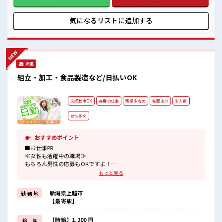
私物の置きすぎには注意が必要ですね★
ンゲイ≫ 新しいことにチャレンジするのは不安だけど、 しっ
かり働く環境が整っています！ イチからスキルUP・ステップ
UP目指していきましょう！ ■職場の雰囲気 活気あふれる20
気になるリストに
追加する
代活躍中の職場です☆ しっかり休める休憩室あり！ オンオフ
の切替もできちゃう！ 職場にはロッカー完備！ 私物の置きす
ぎには注意が必要ですね★
派遣
組立・加工・食品製造など/日払いOK
未経験者OK
長期の仕事
残業少なめ
制服あり
少人数
女性多め
おすすめポイント
■お仕事PR
≪女性も活躍中の職場≫
もちろん男性の応募もOKですよ！
≪自分の時間も大切≫
もっと見る
残業はほとんどナシ！
場合によってはお願いすることもあります♪
新潟県上越市
勤 務 地
≪機能的な制服アリ≫
【最寄駅】
制服があるので、
毎日の服装の悩み解消♪
≪未経験でも活躍できる≫
【時給】1,200 円
給 与