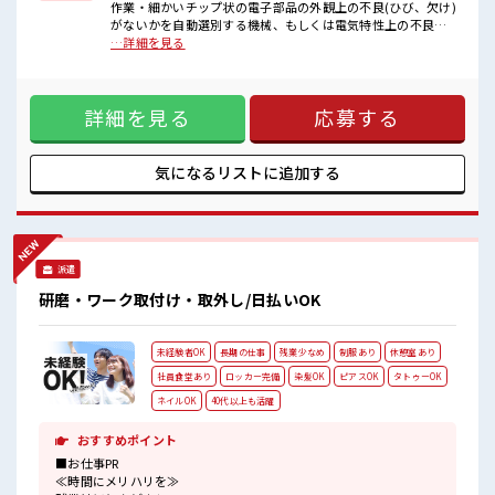
■職場の雰囲気
作業・細かいチップ状の電子部品の外観上の不良(ひび、欠け)
少人数の職場でこじんまり。
がないかを自動選別する機械、もしくは電気特性上の不良が
職場の仲間との交流もできちゃうかも？
ないかを自動選別する機械を扱います・機械に製品を投入
…詳細を見る
20代活躍中のフレッシュな職場です☆
し、選別完了後に回収します・エラー(製品詰まり等)が発生し
ロッカーあり！
た場合の対処・ロットの切り替わり時に機械の部品交換が発
安心してお仕事に集中♪
生する場合があります・一部顕微鏡、ヘッドルーペを使用す
詳細を見る
応募する
る場合あり【取扱製品情報】スマートフォン、パソコン、ネ
ットワークインフラに必要なチップ状の電子部品(セラミック
コンデンサ/1mm以下の非常に小さいサイズが多い) ■お仕事
PR ≪自分の時間も大切≫ 残業はほとんどナシ！ 場合によって
気になるリストに
追加する
はお願いすることもあります♪ ≪機能的な制服アリ≫ 制服が
あるので、 毎日の服装の悩み解消♪ ≪未経験OKの仕事≫ 新
しいことにチャレンジするのは不安だけど、 しっかり働く環
境が整っています！ イチからスキルUP・ステップUP目指し
ていきましょう！ ≪自分に向いている仕事が探せる≫ 困った
派遣
事などがあれば、 担当がしっかりサポートします！ ■職場の
雰囲気 少人数の職場でこじんまり。 職場の仲間との交流もで
研磨・ワーク取付け・取外し/日払いOK
きちゃうかも？ 20代活躍中のフレッシュな職場です☆ ロッカ
ーあり！ 安心してお仕事に集中♪
未経験者OK
長期の仕事
残業少なめ
制服あり
休憩室あり
社員食堂あり
ロッカー完備
染髪OK
ピアスOK
タトゥーOK
ネイルOK
40代以上も活躍
おすすめポイント
■お仕事PR
≪時間にメリハリを≫