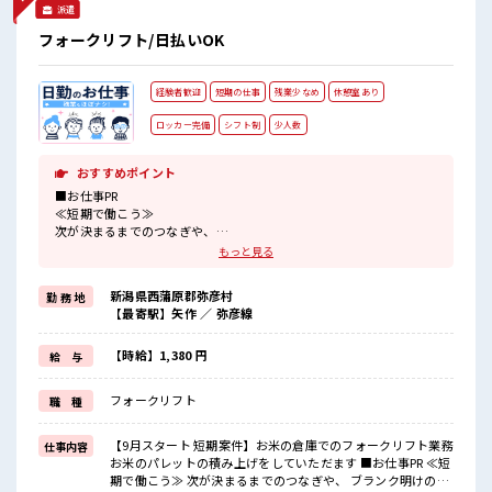
派遣
フォークリフト/日払いOK
経験者歓迎
短期の仕事
残業少なめ
休憩室あり
ロッカー完備
シフト制
少人数
おすすめポイント
■お仕事PR
≪短期で働こう≫
次が決まるまでのつなぎや、
ブランク明けの肩慣らしにも最適！
もっと見る
≪経験者優遇≫
これまでの経験を活かしませんか？
新潟県西蒲原郡弥彦村
勤 務 地
ブランクがあっても大丈夫♪
【最寄駅】矢作 ／ 弥彦線
経験はちょっとだけ…という方もOK！
≪無理なく働ける≫
場合によってはお願いすることもありますが、
【時給】1,380 円
給 与
残業はほとんどナシ！
≪自分に向いている仕事が探せる≫
フォークリフト
職 種
困った事などがあれば、
担当がしっかりサポートします！
【9月スタート 短期案件】お米の倉庫でのフォークリフト業務
仕事内容
■職場の雰囲気
お米のパレットの積み上げをしていただます ■お仕事PR ≪短
『少人数』だからコミュニケーションも取りやすい？
期で働こう≫ 次が決まるまでのつなぎや、 ブランク明けの肩