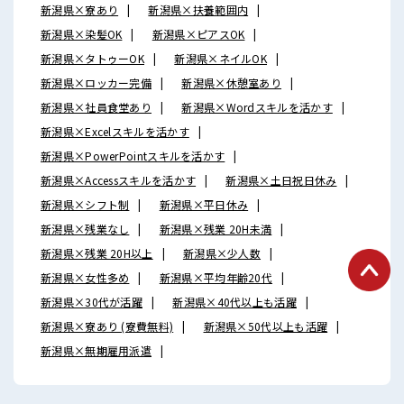
新潟県×寮あり
新潟県×扶養範囲内
新潟県×染髪OK
新潟県×ピアスOK
新潟県×タトゥーOK
新潟県×ネイルOK
新潟県×ロッカー完備
新潟県×休憩室あり
新潟県×社員食堂あり
新潟県×Wordスキルを活かす
新潟県×Excelスキルを活かす
新潟県×PowerPointスキルを活かす
新潟県×Accessスキルを活かす
新潟県×土日祝日休み
新潟県×シフト制
新潟県×平日休み
新潟県×残業なし
新潟県×残業 20H未満
新潟県×残業 20H以上
新潟県×少人数
新潟県×女性多め
新潟県×平均年齢20代
新潟県×30代が活躍
新潟県×40代以上も活躍
新潟県×寮あり (寮費無料)
新潟県×50代以上も活躍
新潟県×無期雇用派遣