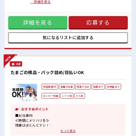
仕事の合間の息抜きは休憩室で♪
慣らしにも最適！ ≪経験者優遇≫ これまでの経験を活かしま
…詳細を見る
ロッカーあり！
せんか？ ブランクがあっても大丈夫♪ 経験はちょっとだけ…
安心してお仕事に集中♪
という方もOK！ ≪無理なく働ける≫ 場合によってはお願い
残業はほとんどありません！
することもありますが、 残業はほとんどナシ！ ≪自分に向い
詳細を見る
応募する
ている仕事が探せる≫ 困った事などがあれば、 担当がしっか
りサポートします！ ■職場の雰囲気 『少人数』だからコミュ
ニケーションも取りやすい？ 仕事の合間の息抜きは休憩室で
♪ ロッカーあり！ 安心してお仕事に集中♪ 残業はほとんどあ
気になるリストに
追加する
りません！
派遣
たまごの検品・パック詰め/日払いOK
未経験者OK
長期の仕事
残業少なめ
制服あり
休憩室あり
ロッカー完備
シフト制
少人数
おすすめポイント
■お仕事PR
≪時間にメリハリを≫
残業はほとんどナシ！
場合によってはお願いすることもあります♪
もっと見る
≪ラクラク制服アリ≫