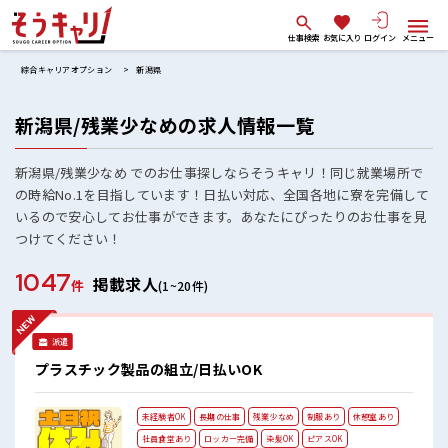
仕事検索
お気に入り
ログイン
メニュー
綜合キャリアオプション
新潟県
新潟県/残業少なめの求人情報一覧
新潟県/残業少なめ でのお仕事探しならそうキャリ！同じ就業場所で
の時給No.1を目指しています！日払い対応、全国各地に寮を完備して
いるので安心してお仕事ができます。あなたにぴったりのお仕事を見
つけてください！
1047
掲載求人
件
(1~20件)
派遣
プラスチック製品の組立/日払いOK
未経験者OK
長期の仕事
残業少なめ
制服あり
休憩室あり
社員食堂あり
ロッカー完備
染髪OK
ピアスOK