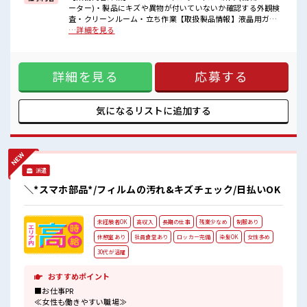
■職場の雰囲気
ーター)・製品にキズや異物が付いていないか確認する外観検
一緒に働く仲間ともなじみやすい少人数の職場☆
査・クリーンルーム・立ち作業【取扱製品情報】液晶用ガラ
髪型にこだわりのあるアナタは必見！
スパネル(幅:1500mm程度) ■お仕事PR ≪経験者優遇≫ これ
…詳細を見る
髪型自由な職場！
までの経験を活かしませんか？ ブランクがあっても大丈夫♪
20代の若い世代がたくさん活躍中の活気ある職場！
経験はちょっとだけ…という方もOK！ ≪自分の時間も大切≫
残業はほとんどナシ！ 場合によってはお願いすることもあり
詳細を見る
応募する
ます♪ ≪ヘアカラーOKで自由な雰囲気の職場≫ 明るすぎた
り奇抜でなければ基本的に自由！ (規定有)≪ラクラク制服ア
リ≫ 制服があるので、 毎日の服装の悩み解消♪ ≪自分に合っ
た期間で働ける≫ 福利厚生が整った派遣のお仕事です！ ■職
気になるリストに
追加する
場の雰囲気 一緒に働く仲間ともなじみやすい少人数の職場☆
髪型にこだわりのあるアナタは必見！ 髪型自由な職場！ 20代
の若い世代がたくさん活躍中の活気ある職場！
派遣
＼*スマホ部品*/フィルムの汚れ&キズチェック/日払いOK
未経験者OK
高収入
長期の仕事
残業少なめ
制服あり
休憩室あり
社員食堂あり
ロッカー完備
染髪OK
女性多め
30代が活躍
おすすめポイント
■お仕事PR
≪女性も働きやすい職場≫