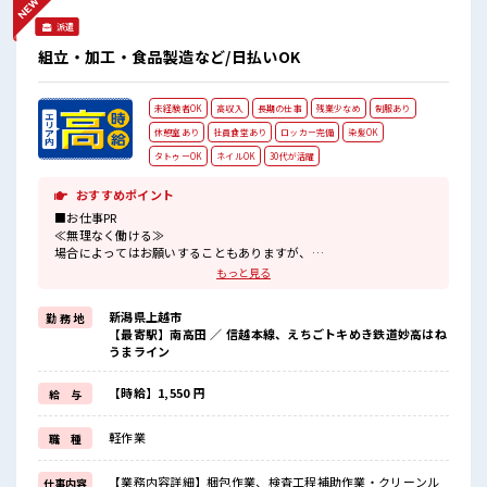
ンチ♪ 時間があれば昼寝もしちゃおう！
派遣
組立・加工・食品製造など/日払いOK
未経験者OK
高収入
長期の仕事
残業少なめ
制服あり
休憩室あり
社員食堂あり
ロッカー完備
染髪OK
タトゥーOK
ネイルOK
30代が活躍
おすすめポイント
■お仕事PR
≪無理なく働ける≫
場合によってはお願いすることもありますが、
残業はほとんどナシ！
もっと見る
≪髪色自由で自分らしく働く≫
明るすぎたり奇抜でなければ基本的に自由！
新潟県上越市
勤 務 地
(規定有)≪動きやすい制服アリ≫
【最寄駅】南高田 ／ 信越本線、えちごトキめき鉄道妙高はね
制服があるので、
うまライン
毎日の服装の悩み解消♪
≪未経験でも活躍できる≫
新しいことにチャレンジするのは不安だけど、
【時給】1,550 円
給 与
しっかり働く環境が整っています！
イチからスキルUP・ステップUP目指していきましょう！
軽作業
職 種
≪自分に向いている仕事が探せる≫
困った事などがあれば、
担当がしっかりサポートします！
【業務内容詳細】梱包作業、検査工程補助作業・クリーンル
仕事内容