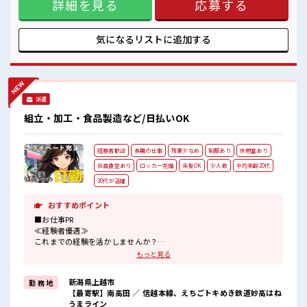
詳細を見る
応募する
しっかり働く環境が整っています！ イチからスキルUP・ステ
ップUP目指していきましょう！ ≪自分に合った期間で働ける
≫ 福利厚生が整った派遣のお仕事です！ ■職場の雰囲気 少人
数の職場でこじんまり。 職場の仲間との交流もできちゃうか
気になるリストに
追加する
も？ 髪型・髪色自由♪ 派手過ぎなければOKだから、 モチベ
ーションもUP！
派遣
組立・加工・食品製造など/日払いOK
経験者歓迎
長期の仕事
残業少なめ
制服あり
休憩室あり
社員食堂あり
ロッカー完備
染髪OK
少人数
平均年齢20代
30代が活躍
おすすめポイント
■お仕事PR
≪経験者優遇≫
これまでの経験を活かしませんか？
ブランクがあっても大丈夫♪
もっと見る
経験はちょっとだけ…という方もOK！
≪自分の時間も大切≫
新潟県上越市
勤 務 地
残業はほとんどナシ！
【最寄駅】南高田 ／ 信越本線、えちごトキめき鉄道妙高はね
場合によってはお願いすることもあります♪
うまライン