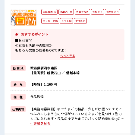
未経験者OK
長期の仕事
残業少なめ
制服あり
休憩室あり
ロッカー完備
シフト制
女性多め
おすすめポイント
■お仕事PR
≪女性も活躍中の職場≫
もちろん男性の応募もOKですよ！
≪プライベートが充実する≫
もっと見る
場合によってはお願いすることもありますが、
残業はほとんどナシ！
新潟県新潟市東区
勤 務 地
≪ラクラク制服アリ≫
【最寄駅】越後石山 ／ 信越本線
制服があるので、
毎日の服装の悩み解消♪
≪未経験の方も大カンゲイ≫
【時給】1,160 円
給 与
新しいことにチャレンジするのは不安だけど、
しっかり働く環境が整っています！
食品製造
職 種
イチからスキルUP・ステップUP目指していきましょう！
≪自分に合った期間で働ける≫
福利厚生が整った派遣のお仕事です！
【業務内容詳細】ゆでたまごの検品・少しだけ握ってすぐに
仕事内容
つぶれてしまうものや傷がついているたまごを見つけて別の
■職場の雰囲気
カゴに入れます・良品のゆでたまごのパック詰め※約6kgのゆ
女性が多めの職場です♪
でたまごが入った袋を持ち上げる作業が発生します・終盤は
…詳細を見る
休憩室でホッと一息リフレッシュ！
機械やコンテナの清掃作業もございます。 【取扱製品情報】
持ち物が多いあなたにもぴったり☆
ゆで卵 ■お仕事PR ≪女性も活躍中の職場≫ もちろん男性の応