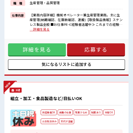
生産管理・品質管理
職 種
福利厚生が整った派遣のお仕事です！
■職場の雰囲気
【業務内容詳細】機械オペレーター兼生産管理業務。主に生
仕事内容
一緒に働く仲間ともなじみやすい少人数の職場☆
産管理(納期確認、在庫数確認、運搬)【取扱製品情報】ステン
休憩室完備でランチや休憩も充実しそう♪
レス製品全般 ■お仕事PR ≪経験者活躍中≫ これまでの経験を
持ち物が多いあなたにもぴったり☆
活かしませんか？ ブランクがあっても大丈夫♪ 経験はちょっ
…詳細を見る
ロッカー付き職場♪
とだけ…という方もOK！ ≪自分の時間も大切≫ 残業はほと
んどナシ！ 場合によってはお願いすることもあります♪ ≪週
休2日制≫ 週末は家族や友人と一緒にプライベート満喫！ 制
詳細を見る
応募する
服があると毎日の服選びに悩まずOK♪ ≪自分に合った期間で
働ける≫ 福利厚生が整った派遣のお仕事です！ ■職場の雰囲
気 一緒に働く仲間ともなじみやすい少人数の職場☆ 休憩室完
備でランチや休憩も充実しそう♪ 持ち物が多いあなたにもぴ
気になるリストに
追加する
ったり☆ ロッカー付き職場♪
派遣
組立・加工・食品製造など/日払いOK
未経験者OK
長期の仕事
残業少なめ
制服あり
染髪OK
土日祝日休み
30代が活躍