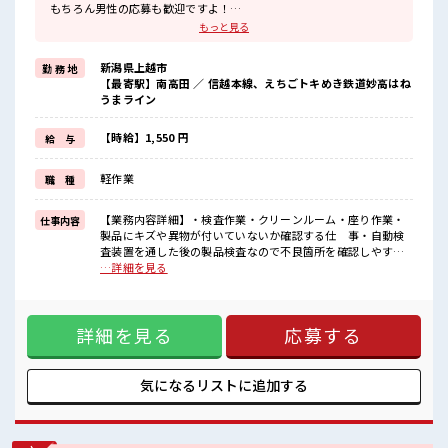
もちろん男性の応募も歓迎ですよ！
≪プライベートが充実する≫
もっと見る
場合によってはお願いすることもありますが、
残業はほとんどナシ！
新潟県上越市
勤 務 地
≪髪型自由≫
【最寄駅】南高田 ／ 信越本線、えちごトキめき鉄道妙高はね
基本的に髪色自由で明るすぎたり奇抜でなければOKです！
うまライン
(規定有)≪機能的な制服アリ≫
制服があるので、
毎日の服装の悩み解消♪
【時給】1,550 円
給 与
≪未経験でも活躍できる≫
新しいことにチャレンジするのは不安だけど、
軽作業
職 種
しっかり働く環境が整っています！
イチからスキルUP・ステップUP目指していきましょう！
【業務内容詳細】・検査作業・クリーンルーム・座り作業・
仕事内容
■職場の雰囲気
製品にキズや異物が付いていないか確認する仕 事・自動検
女性も活躍しやすい雰囲気の職場です！
査装置を通した後の製品検査なので不良箇所を確認しやす
派手すぎなければ多少のヘアカラーもOKなのはウレシイPoint☆
い。・検査後製品を次の製品に取り替える作業もあります
…詳細を見る
休憩室で楽しくランチ♪
【取扱製品情報】フィルム状の電子部品 ■お仕事PR ≪女性も
時間があれば昼寝もしちゃおう！
働きやすい職場≫ もちろん男性の応募も歓迎ですよ！ ≪プラ
イベートが充実する≫ 場合によってはお願いすることもあり
詳細を見る
応募する
ますが、 残業はほとんどナシ！ ≪髪型自由≫ 基本的に髪色自
由で明るすぎたり奇抜でなければOKです！ (規定有)≪機能的
な制服アリ≫ 制服があるので、 毎日の服装の悩み解消♪ ≪未
経験でも活躍できる≫ 新しいことにチャレンジするのは不安
気になるリストに
追加する
だけど、 しっかり働く環境が整っています！ イチからスキル
UP・ステップUP目指していきましょう！ ■職場の雰囲気 女
性も活躍しやすい雰囲気の職場です！ 派手すぎなければ多少
のヘアカラーもOKなのはウレシイPoint☆ 休憩室で楽しくラ