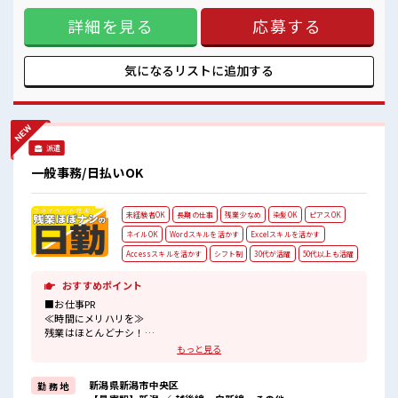
ロッカー付き職場♪
募もOKですよ！ ≪プライベートが充実する≫ 場合によって
詳細を見る
応募する
はお願いすることもありますが、 残業はほとんどナシ！ ≪ラ
クラク制服アリ≫ 制服があるので、 毎日の服装の悩み解消♪
≪未経験の方も大カンゲイ≫ 新しいことにチャレンジするの
は不安だけど、 しっかり働く環境が整っています！ イチから
気になるリストに
追加する
スキルUP・ステップUP目指していきましょう！ ≪自分に合
った期間で働ける≫ 福利厚生が整った派遣のお仕事です！ ■
職場の雰囲気 女性が多めの職場です♪ 休憩室でホッと一息リ
フレッシュ！ 持ち物が多いあなたにもぴったり☆ ロッカー付
き職場♪
派遣
一般事務/日払いOK
未経験者OK
長期の仕事
残業少なめ
染髪OK
ピアスOK
ネイルOK
Wordスキルを活かす
Excelスキルを活かす
Accessスキルを活かす
シフト制
30代が活躍
50代以上も活躍
おすすめポイント
■お仕事PR
≪時間にメリハリを≫
残業はほとんどナシ！
場合によってはお願いすることもあります♪
もっと見る
≪ヘアカラーOKで自由な雰囲気の職場≫
明るすぎたり奇抜でなければ基本的に自由！
新潟県新潟市中央区
勤 務 地
(規定有)≪未経験OKの仕事≫