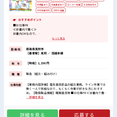
休憩室あり
社員食堂あり
ロッカー完備
土日祝日休み
平均年齢20代
30代が活躍
おすすめポイント
■お仕事PR
≪扶養内で働く≫
扶養内OKなので、
主婦&主夫さんも気軽にご応募くださいね♪
もっと見る
≪自分の時間も大切≫
残業はほとんどナシ！
新潟県見附市
勤 務 地
場合によってはお願いすることもあります♪
【最寄駅】見附 ／ 信越本線
≪土日祝休のお仕事≫
家族や友人と一緒にプライベート満喫！
≪ラクラク制服アリ≫
【時給】1,150 円
給 与
制服があるので、
毎日の服装の悩み解消♪
製造（組立・組み付け）
職 種
≪未経験の方も大カンゲイ≫
新しいことにチャレンジするのは不安だけど、
しっかり働く環境が整っています！
【業務内容詳細】電気器具部品の組立業務。ライン作業では
仕事内容
イチからスキルUP・ステップUP目指していきましょう！
無く一人で完結なので、もくもく作業が好きな方におすす
め。【取扱製品情報】暖房器具等 ■お仕事PR ≪扶養内で働く
■職場の雰囲気
≫ 扶養内OKなので、 主婦&主夫さんも気軽にご応募ください
…詳細を見る
活気あふれる20代活躍中の職場です☆
ね♪ ≪自分の時間も大切≫ 残業はほとんどナシ！ 場合によっ
しっかり休める休憩室あり！
てはお願いすることもあります♪ ≪土日祝休のお仕事≫ 家族
オンオフの切替もできちゃう！
や友人と一緒にプライベート満喫！ ≪ラクラク制服アリ≫ 制
職場にはロッカー完備！
詳細を見る
応募する
服があるので、 毎日の服装の悩み解消♪ ≪未経験の方も大カ