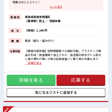
残業はほとんどナシ！
場合によってはお願いすることもあります♪
もっと見る
≪週休2日制≫
週末は家族や友人と一緒にプライベート満喫！
新潟県新潟市西蒲区
勤 務 地
≪髪色自由で自分らしく働く≫
【最寄駅】田上 ／ 信越本線
明るすぎたり奇抜でなければ基本的に自由！
(規定有)≪動きやすい制服アリ≫
制服があるので、
【時給】1,190 円
給 与
毎日の服装の悩み解消♪
≪未経験の方も大カンゲイ≫
製造（組立・組み付け）
職 種
新しいことにチャレンジするのは不安だけど、
しっかり働く環境が整っています！
イチからスキルUP・ステップUP目指していきましょう！
【業務内容詳細】短時間勤務でも相談可能。プラスチック製
仕事内容
品の形成・検査機械で加工された、加湿器の給水ボトル部分
■職場の雰囲気
に傷や擦れが無いか等の目視検査バリ取り等の作業もあり
派手すぎなければ多少のヘアカラーもOKなのはウレシイPoint☆
【取扱製品情報】業務用加湿器の製造 ■お仕事PR ≪時間にメ
…詳細を見る
休憩室で自分タイム！
リハリを≫ 残業はほとんどナシ！ 場合によってはお願いする
のんびりスマホチェック♪
こともあります♪ ≪週休2日制≫ 週末は家族や友人と一緒に
持ち物が多いあなたにもぴったり☆
プライベート満喫！ ≪髪色自由で自分らしく働く≫ 明るすぎ
ロッカー付き職場♪
詳細を見る
応募する
たり奇抜でなければ基本的に自由！ (規定有)≪動きやすい制
服アリ≫ 制服があるので、 毎日の服装の悩み解消♪ ≪未経験
の方も大カンゲイ≫ 新しいことにチャレンジするのは不安だ
けど、 しっかり働く環境が整っています！ イチからスキル
気になるリストに
追加する
UP・ステップUP目指していきましょう！ ■職場の雰囲気 派
手すぎなければ多少のヘアカラーもOKなのはウレシイ
Point☆ 休憩室で自分タイム！ のんびりスマホチェック♪ 持
ち物が多いあなたにもぴったり☆ ロッカー付き職場♪