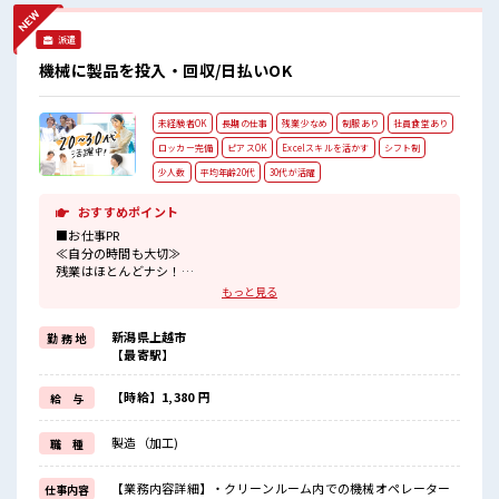
派遣
機械に製品を投入・回収/日払いOK
未経験者OK
長期の仕事
残業少なめ
制服あり
社員食堂あり
ロッカー完備
ピアスOK
Excelスキルを活かす
シフト制
少人数
平均年齢20代
30代が活躍
おすすめポイント
■お仕事PR
≪自分の時間も大切≫
残業はほとんどナシ！
場合によってはお願いすることもあります♪
もっと見る
≪機能的な制服アリ≫
制服があるので、
新潟県上越市
勤 務 地
毎日の服装の悩み解消♪
【最寄駅】
≪未経験OKの仕事≫
新しいことにチャレンジするのは不安だけど、
しっかり働く環境が整っています！
【時給】1,380 円
給 与
イチからスキルUP・ステップUP目指していきましょう！
≪自分に向いている仕事が探せる≫
製造（加工)
職 種
困った事などがあれば、
担当がしっかりサポートします！
【業務内容詳細】・クリーンルーム内での機械オペレーター
仕事内容