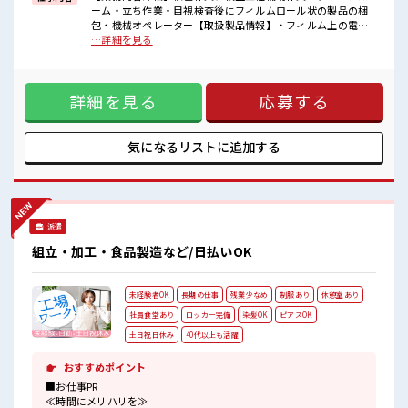
ーム・立ち作業・目視検査後にフィルムロール状の製品の梱
■職場の雰囲気
包・機械オペレーター【取扱製品情報】・フィルム上の電子
キバツ過ぎなければ髪色・髪型は自由！
部品 ■お仕事PR ≪無理なく働ける≫ 場合によってはお願いす
…詳細を見る
あなたの個性を大事にできます♪
ることもありますが、 残業はほとんどナシ！ ≪髪色自由で自
休憩室で楽しくランチ♪
分らしく働く≫ 明るすぎたり奇抜でなければ基本的に自由！
時間があれば昼寝もしちゃおう！
(規定有)≪動きやすい制服アリ≫ 制服があるので、 毎日の服
高収入もバッチリ目指せますよ！
詳細を見る
応募する
装の悩み解消♪ ≪未経験でも活躍できる≫ 新しいことにチャ
レンジするのは不安だけど、 しっかり働く環境が整っていま
す！ イチからスキルUP・ステップUP目指していきましょ
う！ ≪自分に向いている仕事が探せる≫ 困った事などがあれ
気になるリストに
追加する
ば、 担当がしっかりサポートします！ ■職場の雰囲気 キバツ
過ぎなければ髪色・髪型は自由！ あなたの個性を大事にでき
ます♪ 休憩室で楽しくランチ♪ 時間があれば昼寝もしちゃお
う！ 高収入もバッチリ目指せますよ！
派遣
組立・加工・食品製造など/日払いOK
未経験者OK
長期の仕事
残業少なめ
制服あり
休憩室あり
社員食堂あり
ロッカー完備
染髪OK
ピアスOK
土日祝日休み
40代以上も活躍
おすすめポイント
■お仕事PR
≪時間にメリハリを≫