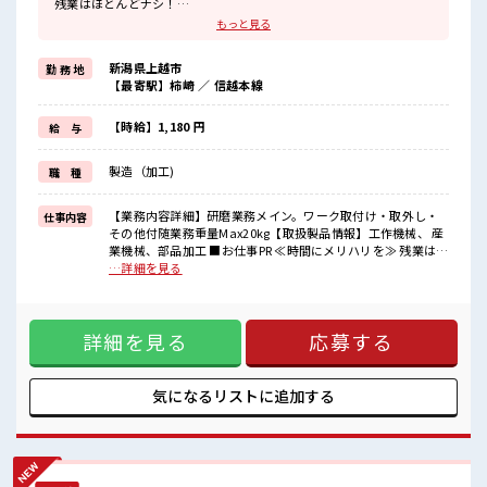
残業はほとんどナシ！
場合によってはお願いすることもあります♪
もっと見る
≪髪型自由≫
基本的に髪色自由で明るすぎたり奇抜でなければOKです！
新潟県上越市
勤 務 地
(規定有)≪ラクラク制服アリ≫
【最寄駅】柿崎 ／ 信越本線
制服があるので、
毎日の服装の悩み解消♪
≪未経験でも活躍できる≫
【時給】1,180 円
給 与
新しいことにチャレンジするのは不安だけど、
しっかり働く環境が整っています！
製造（加工)
職 種
イチからスキルUP・ステップUP目指していきましょう！
≪様々なお仕事をご提案≫
一人で悩まず気軽に相談できる、
【業務内容詳細】研磨業務メイン。ワーク取付け・取外し・
仕事内容
派遣のお仕事です！
その他付随業務重量Max20kg【取扱製品情報】工作機械、 産
業機械、部品加工 ■お仕事PR ≪時間にメリハリを≫ 残業はほ
■職場の雰囲気
とんどナシ！ 場合によってはお願いすることもあります♪ ≪
…詳細を見る
キバツ過ぎなければ髪色・髪型は自由！
髪型自由≫ 基本的に髪色自由で明るすぎたり奇抜でなければ
あなたの個性を大事にできます♪
OKです！ (規定有)≪ラクラク制服アリ≫ 制服があるので、
休憩室でホッと一息リフレッシュ！
毎日の服装の悩み解消♪ ≪未経験でも活躍できる≫ 新しいこ
職場にはロッカー完備！
詳細を見る
応募する
とにチャレンジするのは不安だけど、 しっかり働く環境が整
私物の置きすぎには注意が必要ですね★
っています！ イチからスキルUP・ステップUP目指していき
ましょう！ ≪様々なお仕事をご提案≫ 一人で悩まず気軽に相
談できる、 派遣のお仕事です！ ■職場の雰囲気 キバツ過ぎな
気になるリストに
追加する
ければ髪色・髪型は自由！ あなたの個性を大事にできます♪
休憩室でホッと一息リフレッシュ！ 職場にはロッカー完備！
私物の置きすぎには注意が必要ですね★