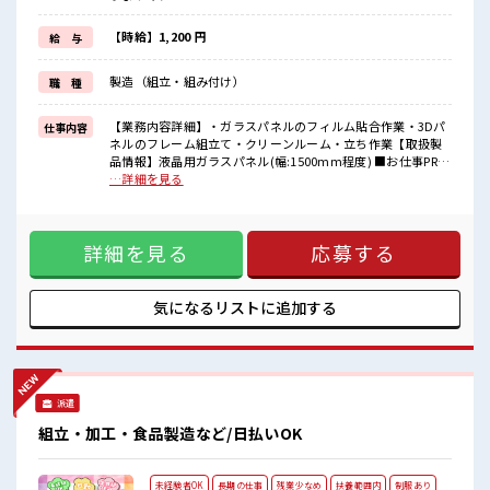
≪モチベーションもUP≫
派手過ぎなければ髪型や髪色自由♪
(規定有)≪ラクラク制服アリ≫
【時給】1,200 円
給 与
制服があるので、
毎日の服装の悩み解消♪
製造（組立・組み付け）
職 種
≪収入アップを目指せる≫
高時給だらけの派遣のお仕事です！
【業務内容詳細】・ガラスパネルのフィルム貼合作業・3Dパ
仕事内容
■職場の雰囲気
ネルのフレーム組立て・クリーンルーム・立ち作業【取扱製
“コジンマリ”が好きな方にもお勧め！！
品情報】液晶用ガラスパネル(幅:1500mm程度) ■お仕事PR
少人数の職場です♪
≪経験者優遇≫ これまでの経験を活かしませんか？ ブランク
…詳細を見る
髪型・髪色自由♪
があっても大丈夫♪ 経験はちょっとだけ…という方もOK！
派手過ぎなければOKだから、
≪自分の時間も大切≫ 残業はほとんどナシ！ 場合によっては
モチベーションもUP！
お願いすることもあります♪ ≪モチベーションもUP≫ 派手過
活気あふれる20代活躍中の職場です☆
詳細を見る
応募する
ぎなければ髪型や髪色自由♪ (規定有)≪ラクラク制服アリ≫
制服があるので、 毎日の服装の悩み解消♪ ≪収入アップを目
指せる≫ 高時給だらけの派遣のお仕事です！ ■職場の雰囲気
“コジンマリ”が好きな方にもお勧め！！ 少人数の職場です♪
気になるリストに
追加する
髪型・髪色自由♪ 派手過ぎなければOKだから、 モチベーシ
ョンもUP！ 活気あふれる20代活躍中の職場です☆
派遣
組立・加工・食品製造など/日払いOK
未経験者OK
長期の仕事
残業少なめ
扶養範囲内
制服あり