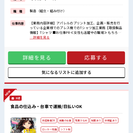
新しいことにチャレンジするのは不安だけど、
しっかり働く環境が整っています！
製造（組立・組み付け）
職 種
イチからスキルUP・ステップUP目指していきましょう！
≪自分に合った期間で働ける≫
福利厚生が整った派遣のお仕事です！
【業務内容詳細】アパレルのプリント加工、企画・販売を行
仕事内容
っている企業様でのプレス機でのTシャツ加工業務【取扱製品
■職場の雰囲気
情報】Tシャツ ■お仕事PR ≪女性も活躍中の職場≫ もちろん
女性が多めの職場です♪
男性の応募もOKですよ！ ≪自分の時間も大切≫ 残業はほと
…詳細を見る
一緒に働く仲間ともなじみやすい少人数の職場☆
んどナシ！ 場合によってはお願いすることもあります♪ ≪機
残業は少なめ！
能的な制服アリ≫ 制服があるので、 毎日の服装の悩み解消♪
たまに残業するくらいなら…という方、
≪未経験でも活躍できる≫ 新しいことにチャレンジするのは
応募お待ちしております！
詳細を見る
応募する
不安だけど、 しっかり働く環境が整っています！ イチからス
キルUP・ステップUP目指していきましょう！ ≪自分に合っ
た期間で働ける≫ 福利厚生が整った派遣のお仕事です！ ■職
場の雰囲気 女性が多めの職場です♪ 一緒に働く仲間ともなじ
気になるリストに
追加する
みやすい少人数の職場☆ 残業は少なめ！ たまに残業するくら
いなら…という方、 応募お待ちしております！
派遣
食品の仕込み・台車で運搬/日払いOK
未経験者OK
長期の仕事
残業少なめ
制服あり
休憩室あり
ロッカー完備
シフト制