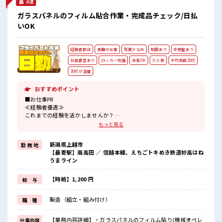
派遣
ガラスパネルのフィルム貼合作業・完成品チェック/日払
いOK
経験者歓迎
長期の仕事
残業少なめ
制服あり
休憩室あり
社員食堂あり
ロッカー完備
染髪OK
少人数
平均年齢20代
30代が活躍
おすすめポイント
■お仕事PR
≪経験者優遇≫
これまでの経験を活かしませんか？
ブランクがあっても大丈夫♪
もっと見る
経験はちょっとだけ…という方もOK！
≪自分の時間も大切≫
新潟県上越市
勤 務 地
残業はほとんどナシ！
【最寄駅】南高田 ／ 信越本線、えちごトキめき鉄道妙高はね
場合によってはお願いすることもあります♪
うまライン
≪ヘアカラーOKで自由な雰囲気の職場≫
明るすぎたり奇抜でなければ基本的に自由！
(規定有)≪ラクラク制服アリ≫
【時給】1,200 円
給 与
制服があるので、
毎日の服装の悩み解消♪
製造（組立・組み付け）
職 種
≪自分に合った期間で働ける≫
福利厚生が整った派遣のお仕事です！
【業務内容詳細】・ガラスパネルのフィルム貼り(機械オペレ
仕事内容