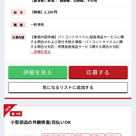
【最寄駅】新潟 ／ 越後線、白新線、その他
新しいことにチャレンジするのは不安だけど、
しっかり働く環境が整っています！
イチからスキルUP・ステップUP目指していきましょう！
【時給】1,210 円
給 与
≪収入アップを目指せる≫
高時給だらけの派遣のお仕事です！
一般事務
職 種
■職場の雰囲気
髪型にこだわりのあるアナタは必見！
【業務内容詳細】パソコンリサイクル/延長保証サービスに関
仕事内容
髪型自由な職場！
する問合せおよび受付手続き業務・パソコンリサイクルに関
残業はほとんどありません！
する問合せ対応・修理延長保証サービス関する問合せ対応
未経験から始めた方もイッパイ！
【取扱製品情報】パソコン ■お仕事PR ≪時間にメリハリを≫
…詳細を見る
まずはチャレンジしてみませんか？
残業はほとんどナシ！ 場合によってはお願いすることもあり
ます♪ ≪ヘアカラーOKで自由な雰囲気の職場≫ 明るすぎた
り奇抜でなければ基本的に自由！ (規定有)≪未経験OKの仕事
詳細を見る
応募する
≫ 新しいことにチャレンジするのは不安だけど、 しっかり働
く環境が整っています！ イチからスキルUP・ステップUP目
指していきましょう！ ≪収入アップを目指せる≫ 高時給だら
けの派遣のお仕事です！ ■職場の雰囲気 髪型にこだわりのあ
気になるリストに
追加する
るアナタは必見！ 髪型自由な職場！ 残業はほとんどありませ
ん！ 未経験から始めた方もイッパイ！ まずはチャレンジして
みませんか？
派遣
小型部品の外観検査/日払いOK