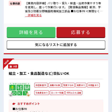
福利厚生が整った派遣のお仕事です！
【業務内容詳細】バリ取り・受入・検査・出荷作業やすり等
仕事内容
を使用し、座って作業行います。【取扱製品情報】航空、宇
■職場の雰囲気
宙及び防衛分野機器用機械加工部品 ■お仕事PR ≪無理なく働
髪型にこだわりのあるアナタは必見！
ける≫ 場合によってはお願いすることもありますが、 残業は
…詳細を見る
髪型自由な職場！
ほとんどナシ！ ≪ヘアカラーOKで自由な雰囲気の職場≫ 明
休憩室で楽しくランチ♪
るすぎたり奇抜でなければ基本的に自由！ (規定有)≪ラクラ
時間があれば昼寝もしちゃおう！
ク制服アリ≫ 制服があるので、 毎日の服装の悩み解消♪ ≪未
職場にはロッカー完備！
詳細を見る
応募する
経験でも活躍できる≫ 新しいことにチャレンジするのは不安
私物の置きすぎには注意が必要ですね★
だけど、 しっかり働く環境が整っています！ イチからスキル
UP・ステップUP目指していきましょう！ ≪自分に合った期
間で働ける≫ 福利厚生が整った派遣のお仕事です！ ■職場の
気になるリストに
追加する
雰囲気 髪型にこだわりのあるアナタは必見！ 髪型自由な職
場！ 休憩室で楽しくランチ♪ 時間があれば昼寝もしちゃお
う！ 職場にはロッカー完備！ 私物の置きすぎには注意が必要
ですね★
派遣
組立・加工・食品製造など/日払いOK
未経験者OK
長期の仕事
残業少なめ
制服あり
休憩室あり
社員食堂あり
ロッカー完備
40代以上も活躍
おすすめポイント
■お仕事PR