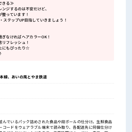
できる≫
レンジするのは不安だけど、
が整っています！
P・ステップUP目指していきましょう！
過ぎなければヘアカラーOK！
息リフレッシュ！
たにもぴったり☆
♪
北陸本線、あいの風とやま鉄道
並んでいるパック詰めされた食品や段ボールの仕分け。生鮮食品
ーコードをウェアラブル端末で読み取り、各配送先に何個仕分け