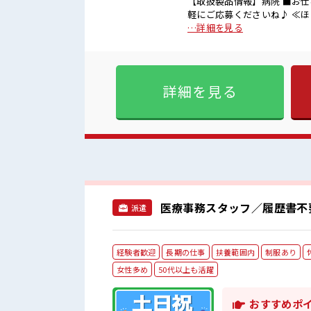
【取扱製品情報】病院 ■お仕事PR ≪短時間のお仕事≫ 扶養内OKなので、 主婦&主夫さんも気
軽にご応募くださいね♪ ≪ほ
お仕事♪ オンとオフをきっち
…詳細を見る
験を活かしませんか？ ブラン
女性も働きやすい職場≫ もち
人と一緒にプライベート満喫！ ■職場の雰囲気 女性が多めの職場です♪ 一緒に働く仲
なじみやすい少人数の職場☆ 
詳細を見る
なたのスキルを活かしません
医療事務スタッフ／履歴書不
派遣
経験者歓迎
長期の仕事
扶養範囲内
制服あり
女性多め
50代以上も活躍
おすすめポ