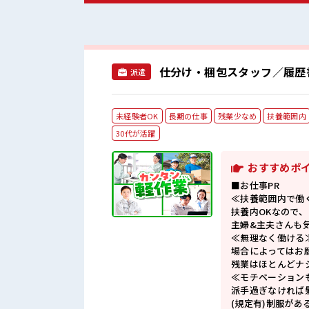
仕分け・梱包スタッフ／履歴
派遣
未経験者OK
長期の仕事
残業少なめ
扶養範囲内
30代が活躍
おすすめポ
■お仕事PR
≪扶養範囲内で働
扶養内OKなので、
主婦&主夫さんも
≪無理なく働ける
場合によってはお
残業はほとんどナ
≪モチベーション
派手過ぎなければ
(規定有)制服があ