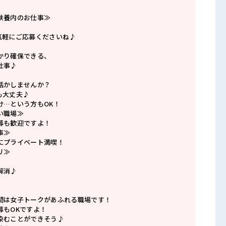
扶養内のお仕事≫
気軽にご応募くださいね♪
かり確保できる、
仕事♪
活かしませんか？
も大丈夫♪
け…という方もOK！
い職場≫
募も歓迎ですよ！
事≫
にプライベート満喫！
リ≫
解消♪
間は女子トークがあふれる職場です！
募もOKですよ！
染むことができそう♪