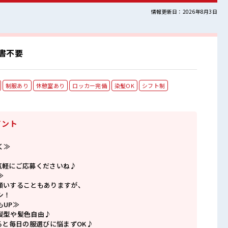
情報更新日：2026年8月3日
書不要
制服あり
休憩室あり
ロッカー完備
染髪OK
シフト制
イント
く≫
気軽にご応募くださいね♪
≫
願いすることもありますが、
シ！
もUP≫
髪型や髪色自由♪
ると毎日の服選びに悩まずOK♪