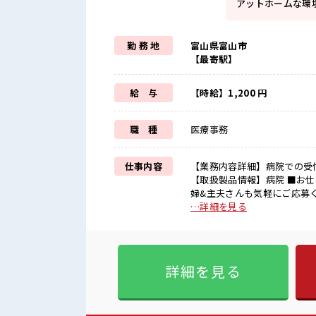
アットホームな環
勤 務 地
富山県富山市
【最寄駅】
給 与
【時給】1,200 円
職 種
医療事務
仕事内容
【業務内容詳細】病院での受
【取扱製品情報】病院 ■お仕事PR ≪自分に向いてる扶養内のお仕事≫ 扶養内OKなので、 主
婦&主夫さんも気軽にご応募
る、 残業基本ナシのお仕事♪
…詳細を見る
あっても大丈夫♪ 経験はちょ
男性の応募も歓迎ですよ！ ≪
ラクラク制服アリ≫ 制服があるので、 毎
み時間は女子トークがあふれる
詳細を見る
馴染むことができそう♪ ア