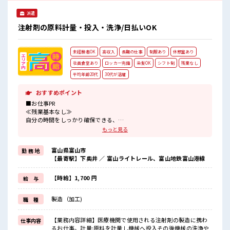
派遣
注射剤の原料計量・投入・洗浄/日払いOK
未経験者OK
高収入
長期の仕事
制服あり
休憩室あり
社員食堂あり
ロッカー完備
染髪OK
シフト制
残業なし
平均年齢20代
30代が活躍
おすすめポイント
■お仕事PR
≪残業基本なし≫
自分の時間をしっかり確保できる、
残業基本ナシのお仕事♪
もっと見る
オンとオフをきっちり切り替えたい方にオススメ！
≪髪色自由で自分らしく働く≫
富山県富山市
勤 務 地
明るすぎたり奇抜でなければ基本的に自由！
【最寄駅】下奥井 ／ 富山ライトレール、富山地鉄富山港線
(規定有)≪ラクラク制服アリ≫
制服があるので、
毎日の服装の悩み解消♪
【時給】1,700 円
給 与
≪未経験OKの仕事≫
新しいことにチャレンジするのは不安だけど、
製造（加工)
職 種
しっかり働く環境が整っています！
イチからスキルUP・ステップUP目指していきましょう！
【業務内容詳細】医療機関で使用される注射剤の製造に携わ
仕事内容
■職場の雰囲気
るお仕事。計量:原料を計量し機械へ投入その後機械の洗浄や