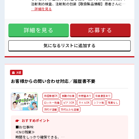
明るすぎたり奇抜過ぎなければヘアカラーOK！
注射剤の検査、注射剤の包装【取扱製品情報】患者さんに打
活気あふれる20代活躍中の職場です☆
つ点滴 ■お仕事PR ≪残業基本なし≫ 自分の時間をしっかり確
…詳細を見る
休憩室で楽しくおしゃべり！
保できる、 残業基本ナシのお仕事♪ オンとオフをきっちり切
ストレス解消☆
り替えたい方にオススメ！ ≪髪色自由で自分らしく働く≫ 明
高収入もバッチリ目指せますよ！
るすぎたり奇抜でなければ基本的に自由！ (規定有)≪ラクラ
詳細を見る
応募する
ク制服アリ≫ 制服があるので、 毎日の服装の悩み解消♪ ≪未
経験OKの仕事≫ 新しいことにチャレンジするのは不安だけ
ど、 しっかり働く環境が整っています！ イチからスキルUP・
ステップUP目指していきましょう！ ■職場の雰囲気 明るすぎ
気になるリストに
追加する
たり奇抜過ぎなければヘアカラーOK！ 活気あふれる20代活
躍中の職場です☆ 休憩室で楽しくおしゃべり！ ストレス解消
☆ 高収入もバッチリ目指せますよ！
派遣
お客様からの問い合わせ対応／履歴書不要
未経験者OK
長期の仕事
休憩室あり
社員食堂あり
ロッカー完備
ピアスOK
ネイルOK
シフト制
残業なし
30代が活躍
50代以上も活躍
おすすめポイント
■お仕事PR
≪NO残業≫
時間をしっかり確保できる、