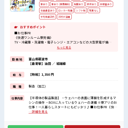
寮あり
寮あり (寮費無料)
制服あり
研修あり
休憩室あり
社員食堂あり
ロッカー完備
シフト制
残業なし
平均年齢20代
30代が活躍
おすすめポイント
■お仕事PR
《快適ワンルーム寮完備》
TV・冷蔵庫・洗濯機・電子レンジ・エアコンなどの大型家電が備え
付け！
もっと見る
寮費は「無料」です！
寮から就業先まで送迎があるのでラクチン！
富山県砺波市
勤 務 地
また自転車と布団の立替購入も可能です♪
【最寄駅】油田 ／ 城端線
寮周辺には徒歩圏内にコンビニ・スーパーあり！
《未経験の方カンゲイ》
初めてで不安な方も大丈夫！
【時給】1,350 円
給 与
困った時は近くにいる先輩がしっかりサポートしてくれるから安心
ですね★
製造（加工)
職 種
また研修がしっかり8日間も！
ここで学んで不安を解消しましょう！
研修中でも時給が変わらないのもうれしいポイント！
【半導体の製品製造】 ・ウェハーの表面に薄膜を形成するマ
仕事内容
シンの操作 ・BOXに入っているウェハーの運搬 ※寮アリのお
■職場の雰囲気
仕事！一人暮らしスタートにもピッタリ♪ ■お仕事PR 《快適
大手優良企業！
ワンルーム寮完備》 TV・冷蔵庫・洗濯機・電子レンジ・エア
…詳細を見る
20代・30代の男女スタッフさんが活躍中！
コンなどの大型家電が備え付け！ 寮費は「無料」です！ 寮か
社内設備も充実♪
ら就業先まで送迎があるのでラクチン！ また自転車と布団の
特におすすめは社員食堂(*‘∀‘)★
立替購入も可能です♪ 寮周辺には徒歩圏内にコンビニ・スー