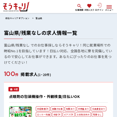
仕事検索
お気に入り
ログイン
メニュー
綜合キャリアオプション
富山県
富山県/残業なしの求人情報一覧
富山県/残業なし でのお仕事探しならそうキャリ！同じ就業場所での
時給No.1を目指しています！日払い対応、全国各地に寮を完備してい
るので安心してお仕事ができます。あなたにぴったりのお仕事を見つ
けてください！
100
掲載求人
件
(1~20件)
派遣
点眼剤の包装機操作・外観検査/日払いOK
未経験者OK
長期の仕事
制服あり
休憩室あり
社員食堂あり
ロッカー完備
染髪OK
ピアスOK
土日祝日休み
残業なし