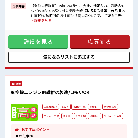
≪土日祝休のお仕事≫
【業務内容詳細】病院での受付、会計、情報入力、電話応対
仕事内容
家族や友人と一緒にプライベート満喫！
などの病院での受け付け業務全般【取扱製品情報】病院 ■お
仕事PR ≪短時間のお仕事≫ 扶養内OKなので、 主婦&主夫さ
■職場の雰囲気
んも気軽にご応募くださいね♪ ≪ほぼ定時で帰れる≫ 時間を
…詳細を見る
女性が多めの職場です♪
しっかり確保できる、 残業基本ナシのお仕事♪ オンとオフを
一緒に働く仲間ともなじみやすい少人数の職場☆
きっちり切り替えたい方にオススメ！ ≪経験者活躍中≫ これ
しっかり休める休憩室あり！
までの経験を活かしませんか？ ブランクがあっても大丈夫♪
オンオフの切替もできちゃう！
詳細を見る
応募する
経験はちょっとだけ…という方もOK！ ≪女性も働きやすい職
あなたのスキルを活かしませんか？
場≫ もちろん男性の応募も歓迎ですよ！ ≪土日祝休のお仕事
≫ 家族や友人と一緒にプライベート満喫！ ■職場の雰囲気 女
性が多めの職場です♪ 一緒に働く仲間ともなじみやすい少人
気になるリストに
追加する
数の職場☆ しっかり休める休憩室あり！ オンオフの切替もで
きちゃう！ あなたのスキルを活かしませんか？
派遣
航空機エンジン用繊維の製造/日払いOK
未経験者OK
高収入
長期の仕事
制服あり
休憩室あり
ロッカー完備
染髪OK
シフト制
残業なし
40代以上も活躍
おすすめポイント
■お仕事PR