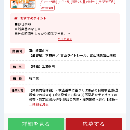
ロッカー完備
シフト制
残業なし
女性多め
平均年齢20代
30代が活躍
おすすめポイント
■お仕事PR
≪残業基本なし≫
自分の時間をしっかり確保できる、
残業基本ナシのお仕事♪
もっと見る
オンとオフをきっちり切り替えたい方にオススメ！
≪女性も活躍できる職場≫
富山県富山市
勤 務 地
もちろん男性の応募も歓迎です！
【最寄駅】下奥井 ／ 富山ライトレール、富山地鉄富山港線
≪ラクラク制服アリ≫
制服があるので、
毎日の服装の悩み解消♪
【時給】1,350 円
給 与
≪未経験OKの仕事≫
新しいことにチャレンジするのは不安だけど、
軽作業
職 種
しっかり働く環境が整っています！
イチからスキルUP・ステップUP目指していきましょう！
≪自分に向いている仕事が探せる≫
【業務内容詳細】・検査基準に基づく医薬品の目視検査(搬送
仕事内容
困った事などがあれば、
設備での検査)(1)搬送設備での検査(2)医薬品を手で持っての
担当がしっかりサポートします！
検査・認定試験合格後:製品の包装・梱包業務へ進む【取扱製
品情報】患者さんに打つ点滴 ■お仕事PR ≪残業基本なし≫ 自
…詳細を見る
■職場の雰囲気
分の時間をしっかり確保できる、 残業基本ナシのお仕事♪ オ
女性多めで休み時間は女子トークがあふれる職場です！
ンとオフをきっちり切り替えたい方にオススメ！ ≪女性も活
もちろん男性の応募もOKですよ！
躍できる職場≫ もちろん男性の応募も歓迎です！ ≪ラクラク
20代が多数活躍中！
詳細を見る
応募する
制服アリ≫ 制服があるので、 毎日の服装の悩み解消♪ ≪未経
社会人経験が浅くてもOK！
験OKの仕事≫ 新しいことにチャレンジするのは不安だけど、