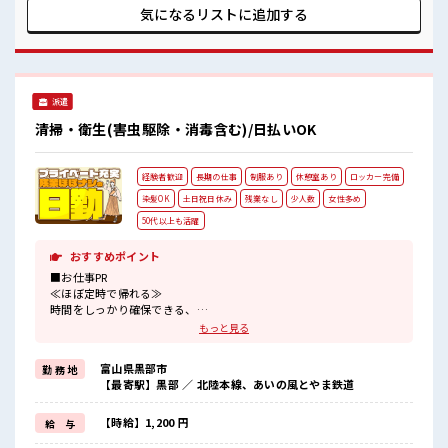
OK♪ ≪収入アップを目指せる≫ 高時給だらけの派遣のお仕
気になるリストに
追加する
事です！ ■職場の雰囲気 女性も活躍しやすい雰囲気の職場で
す！ 髪型・髪色自由♪ 派手過ぎなければOKだから、 モチベ
ーションもUP！ 仕事の合間の息抜きは休憩室で♪
派遣
清掃・衛生(害虫駆除・消毒含む)/日払いOK
経験者歓迎
長期の仕事
制服あり
休憩室あり
ロッカー完備
染髪OK
土日祝日休み
残業なし
少人数
女性多め
50代以上も活躍
おすすめポイント
■お仕事PR
≪ほぼ定時で帰れる≫
時間をしっかり確保できる、
残業基本ナシのお仕事♪
もっと見る
オンとオフをきっちり切り替えたい方にオススメ！
≪経験者優遇≫
富山県黒部市
勤 務 地
これまでの経験を活かしませんか？
【最寄駅】黒部 ／ 北陸本線、あいの風とやま鉄道
ブランクがあっても大丈夫♪
経験はちょっとだけ…という方もOK！
≪女性も働きやすい職場≫
【時給】1,200 円
給 与
もちろん男性の応募も歓迎ですよ！