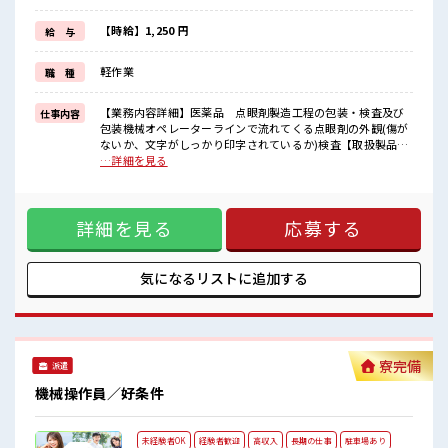
週末は家族や友人と一緒にプライベート満喫！
≪髪色自由で自分らしく働く≫
【時給】1,250 円
給 与
明るすぎたり奇抜でなければ基本的に自由！
(規定有)≪動きやすい制服アリ≫
軽作業
職 種
制服があるので、
毎日の服装の悩み解消♪
≪様々なお仕事をご提案≫
【業務内容詳細】医薬品 点眼剤製造工程の包装・検査及び
仕事内容
一人で悩まず気軽に相談できる、
包装機械オペレーターラインで流れてくる点眼剤の外観(傷が
派遣のお仕事です！
ないか、文字がしっかり印字されているか)検査【取扱製品情
報】薬局に売られている軟膏剤、点眼剤 ■お仕事PR ≪NO残
…詳細を見る
■職場の雰囲気
業≫ 時間をしっかり確保できる、 残業基本ナシのお仕事♪ オ
女性も活躍しやすい雰囲気の職場です！
ンとオフをきっちり切り替えたい方にオススメ！ ≪女性も働
派手すぎなければ多少のヘアカラーもOKなのはウレシイPoint☆
きやすい職場≫ もちろん男性の応募も歓迎ですよ！ ≪週休2
休憩室で自分タイム！
詳細を見る
応募する
日制≫ 週末は家族や友人と一緒にプライベート満喫！ ≪髪色
のんびりスマホチェック♪
自由で自分らしく働く≫ 明るすぎたり奇抜でなければ基本的
に自由！ (規定有)≪動きやすい制服アリ≫ 制服があるので、
毎日の服装の悩み解消♪ ≪様々なお仕事をご提案≫ 一人で悩
気になるリストに
追加する
まず気軽に相談できる、 派遣のお仕事です！ ■職場の雰囲気
女性も活躍しやすい雰囲気の職場です！ 派手すぎなければ多
少のヘアカラーもOKなのはウレシイPoint☆ 休憩室で自分タ
イム！ のんびりスマホチェック♪
寮完備
派遣
機械操作員／好条件
未経験者OK
経験者歓迎
高収入
長期の仕事
駐車場あり