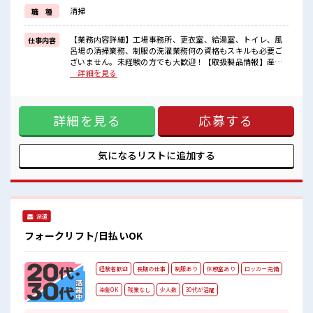
≪完全週休二日制≫
清掃
職 種
週末は家族や友人と一緒にプライベート満喫！
≪髪型自由≫
基本的に髪色自由で明るすぎたり奇抜でなければOKです！
【業務内容詳細】工場事務所、更衣室、給湯室、トイレ、風
仕事内容
(規定有)制服があると毎日の服選びに悩まずOK♪
呂場の清掃業務、制服の洗濯業務何の資格もスキルも必要ご
ざいません。未経験の方でも大歓迎！【取扱製品情報】産業
■職場の雰囲気
廃棄物 ■お仕事PR ≪ほぼ定時で帰れる≫ 時間をしっかり確保
…詳細を見る
女性も活躍しやすい雰囲気の職場です！
できる、 残業基本ナシのお仕事♪ オンとオフをきっちり切り
『少人数』だからコミュニケーションも取りやすい？
替えたい方にオススメ！ ≪経験者優遇≫ これまでの経験を活
髪型にこだわりのあるアナタは必見！
かしませんか？ ブランクがあっても大丈夫♪ 経験はちょっと
髪型自由な職場！
詳細を見る
応募する
だけ…という方もOK！ ≪女性も働きやすい職場≫ もちろん
男性の応募も歓迎ですよ！ ≪完全週休二日制≫ 週末は家族や
友人と一緒にプライベート満喫！ ≪髪型自由≫ 基本的に髪色
自由で明るすぎたり奇抜でなければOKです！ (規定有)制服が
気になるリストに
追加する
あると毎日の服選びに悩まずOK♪ ■職場の雰囲気 女性も活
躍しやすい雰囲気の職場です！ 『少人数』だからコミュニケ
ーションも取りやすい？ 髪型にこだわりのあるアナタは必
見！ 髪型自由な職場！
派遣
フォークリフト/日払いOK
経験者歓迎
長期の仕事
制服あり
休憩室あり
ロッカー完備
染髪OK
残業なし
少人数
30代が活躍