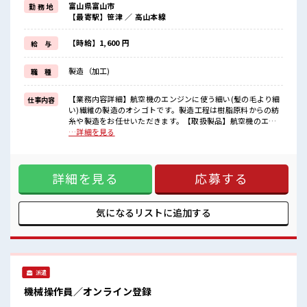
富山県富山市
勤 務 地
派手過ぎなければ髪型や髪色自由♪
【最寄駅】笹津 ／ 高山本線
(規定有)≪動きやすい制服アリ≫
制服があるので、
毎日の服装の悩み解消♪
【時給】1,600 円
給 与
≪未経験でも活躍できる≫
新しいことにチャレンジするのは不安だけど、
製造（加工)
職 種
しっかり働く環境が整っています！
イチからスキルUP・ステップUP目指していきましょう！
【業務内容詳細】航空機のエンジンに使う細い(髪の毛より細
仕事内容
■職場の雰囲気
い)繊維の製造のオシゴトです。製造工程は樹脂原料からの紡
髪型・髪色自由♪
糸や製造をお任せいただきます。【取扱製品】航空機のエン
派手過ぎなければOKだから、
ジンに使う細い繊維 ■お仕事PR ≪残業基本なし≫ 自分の時間
…詳細を見る
モチベーションもUP！
をしっかり確保できる、 残業基本ナシのお仕事♪ オンとオフ
一息つける休憩スペースもあります！
をきっちり切り替えたい方にオススメ！ ≪モチベーションも
持ち物が多いあなたにもぴったり☆
UP≫ 派手過ぎなければ髪型や髪色自由♪ (規定有)≪動きやす
ロッカー付き職場♪
詳細を見る
応募する
い制服アリ≫ 制服があるので、 毎日の服装の悩み解消♪ ≪未
経験でも活躍できる≫ 新しいことにチャレンジするのは不安
だけど、 しっかり働く環境が整っています！ イチからスキル
UP・ステップUP目指していきましょう！ ■職場の雰囲気 髪
気になるリストに
追加する
型・髪色自由♪ 派手過ぎなければOKだから、 モチベーショ
ンもUP！ 一息つける休憩スペースもあります！ 持ち物が多い
あなたにもぴったり☆ ロッカー付き職場♪
派遣
機械操作員／オンライン登録