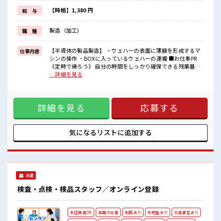
初めてで不安な方も大丈夫！
困った時は近くにいる先輩がしっかりサポートしてくれるから安心
【時給】1,380 円
給 与
ですね★
また研修がしっかり8日間も！
製造（加工)
職 種
ここで学んで不安を解消しましょう！
研修中でも時給が変わらないのもうれしいポイント！
【半導体の製品製造】 ・ウェハーの表面に薄膜を形成するマ
仕事内容
■職場の雰囲気
シンの操作 ・BOXに入っているウェハーの運搬 ■お仕事PR
大手優良企業！
《定時で帰ろう》 自分の時間をしっかり確保できる残業基本
20代・30代の男女スタッフさんが活躍中！
ナシのお仕事♪ プライベートも充実できちゃう！ 《ラクラク
…詳細を見る
社内設備も充実♪
制服アリ》 制服があるので、 毎日の服装の悩み解消♪ 《未経
特におすすめは社員食堂(*‘∀‘)★
験の方カンゲイ》 初めてで不安な方も大丈夫！ 困った時は近
夜勤のときも安心の24時間営業！
くにいる先輩がしっかりサポートしてくれるから安心ですね
あったかいおいしい食事が出てきてほっこりしますね♪
詳細を見る
応募する
★ また研修がしっかり8日間も！ ここで学んで不安を解消し
ましょう！ 研修中でも時給が変わらないのもうれしいポイン
ト！ ■職場の雰囲気 大手優良企業！ 20代・30代の男女スタ
ッフさんが活躍中！ 社内設備も充実♪ 特におすすめは社員食
気になるリストに
追加する
堂(*‘∀‘)★ 夜勤のときも安心の24時間営業！ あったかいおい
しい食事が出てきてほっこりしますね♪
派遣
検査・点検・検品スタッフ／オンライン登録
未経験者OK
長期の仕事
制服あり
休憩室あり
社員食堂あり