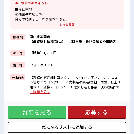
おすすめポイント
■お仕事PR
≪残業基本なし≫
自分の時間をしっかり確保できる、
残業基本ナシのお仕事♪
もっと見る
オンとオフをきっちり切り替えたい方にオススメ！
≪経験者活躍中≫
富山県高岡市
勤 務 地
これまでの経験を活かしませんか？
【最寄駅】福岡(富山) ／ 北陸本線、あいの風とやま鉄道
ブランクがあっても大丈夫♪
経験はちょっとだけ…という方もOK！
≪髪型自由≫
【時給】1,250 円
給 与
基本的に髪色自由で明るすぎたり奇抜でなければOKです！
(規定有)≪機能的な制服アリ≫
フォークリフト
職 種
制服があるので、
毎日の服装の悩み解消♪
≪収入アップを目指せる≫
【業務内容詳細】コンクリートパイル、マンホール、ヒュー
仕事内容
高時給だらけの派遣のお仕事です！
ム管などのコンクリート2次製品の製造(型組、成型、仕上げ:
組立てた型枠にコンクリートを流し込む作業)【取扱製品情
■職場の雰囲気
報】コンクリート2次製品 ■お仕事PR ≪残業基本なし≫ 自分
…詳細を見る
少人数の職場だから一緒に働く仲間との距離もグッと近い！
の時間をしっかり確保できる、 残業基本ナシのお仕事♪ オン
明るすぎたり奇抜過ぎなければヘアカラーOK！
とオフをきっちり切り替えたい方にオススメ！ ≪経験者活躍
休憩室で自分タイム！
中≫ これまでの経験を活かしませんか？ ブランクがあっても
のんびりスマホチェック♪
詳細を見る
応募する
大丈夫♪ 経験はちょっとだけ…という方もOK！ ≪髪型自由
≫ 基本的に髪色自由で明るすぎたり奇抜でなければOKです！
(規定有)≪機能的な制服アリ≫ 制服があるので、 毎日の服装
の悩み解消♪ ≪収入アップを目指せる≫ 高時給だらけの派遣
気になるリストに
追加する
のお仕事です！ ■職場の雰囲気 少人数の職場だから一緒に働