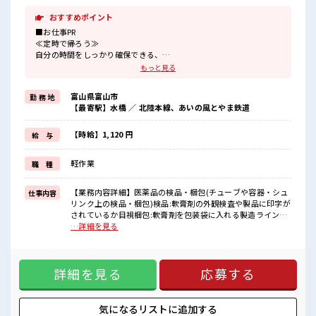
おすすめポイント
■お仕事PR
≪定時で帰ろう≫
自分の時間をしっかり確保できる、
残業基本ナシのお仕事♪
もっと見る
≪女性も仕事をしやすい職場≫
もちろん男性の応募も歓迎！
富山県富山市
勤 務 地
≪機能的な制服アリ≫
【最寄駅】水橋 ／ 北陸本線、あいの風とやま鉄道
制服があるので、
毎日の服装の悩み解消♪
≪未経験OKの仕事≫
【時給】1,120 円
給 与
新しいことにチャレンジするのは不安だけど、
しっかり働く環境が整っています！
軽作業
職 種
イチからスキルUP・ステップUP目指していきましょう！
≪様々なお仕事をご提案≫
一人で悩まず気軽に相談できる、
【業務内容詳細】医薬品の検品・梱包(チューブや容器・シュ
仕事内容
派遣のお仕事です！
リンク上の検品・梱包)検品:軟膏剤の外観検査や製品に印字が
されているか目視梱包:軟膏剤を包装袋に入れる製造ラインと
■職場の雰囲気
しての流れ作業となるため座り仕事、立ち仕事両方【取扱製
…詳細を見る
女性が多い職場ですが男女は問いません！
品詳細】保湿クリームや肩こりローション ■お仕事PR ≪定時
応募お待ちしております！
で帰ろう≫ 自分の時間をしっかり確保できる、 残業基本ナシ
休憩室でホッと一息リフレッシュ！
のお仕事♪ ≪女性も仕事をしやすい職場≫ もちろん男性の応
ロッカーあり！
詳細を見る
応募する
募も歓迎！ ≪機能的な制服アリ≫ 制服があるので、 毎日の服
安心してお仕事に集中♪
装の悩み解消♪ ≪未経験OKの仕事≫ 新しいことにチャレン
ジするのは不安だけど、 しっかり働く環境が整っています！
イチからスキルUP・ステップUP目指していきましょう！ ≪
気になるリストに
追加する