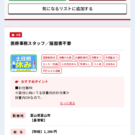
ここから経験積んでいきましょ！
しっかり働く環境が整っています！ イチからスキルUP・ステ
ップUP目指していきましょう！ ≪自分に向いている仕事が探
気になるリストに
追加する
せる≫ 困った事などがあれば、 担当がしっかりサポートしま
す！ ■職場の雰囲気 女性多めで休み時間は女子トークがあふ
れる職場です！ もちろん男性の応募もOKですよ！ 20代が多
数活躍中！ 社会人経験が浅くてもOK！ ここから経験積んで
いきましょ！
派遣
医療事務スタッフ／履歴書不要
経験者歓迎
長期の仕事
扶養範囲内
制服あり
休憩室あり
ロッカー完備
土日祝日休み
残業なし
少人数
女性多め
50代以上も活躍
おすすめポイント
■お仕事PR
≪自分に向いてる扶養内のお仕事≫
扶養内OKなので、
主婦&主夫さんも気軽にご応募くださいね♪
もっと見る
≪定時で帰ろう≫
自分の時間をしっかり確保できる、
富山県富山市
勤 務 地
残業基本ナシのお仕事♪
【最寄駅】
≪経験者優遇≫
これまでの経験を活かしませんか？
ブランクがあっても大丈夫♪
【時給】1,200 円
給 与