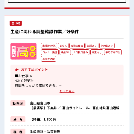
様々なお仕事をご提案≫ 一人で悩まず気軽に相談できる、 派
遣のお仕事です！ ■職場の雰囲気 女性が多い職場ですが男女
は問いません！ 応募お待ちしております！ 休憩室でホッと一
息リフレッシュ！ ロッカーあり！ 安心してお仕事に集中♪
派遣
生産に関わる調整確認作業／好条件
未経験者OK
高収入
長期の仕事
制服あり
休憩室あり
ロッカー完備
染髪OK
土日祝日休み
残業なし
平均年齢20代
30代が活躍
おすすめポイント
■お仕事PR
≪NO残業≫
時間をしっかり確保できる、
残業基本ナシのお仕事♪
もっと見る
オンとオフをきっちり切り替えたい方にオススメ！
≪週休2日制≫
富山県富山市
勤 務 地
週末は家族や友人と一緒にプライベート満喫！
【最寄駅】下奥井 ／ 富山ライトレール、富山地鉄富山港線
≪モチベーションもUP≫
派手過ぎなければ髪型や髪色自由♪
(規定有)≪機能的な制服アリ≫
【時給】1,800 円
給 与
制服があるので、
毎日の服装の悩み解消♪
生産管理・品質管理
職 種
≪未経験の方も大カンゲイ≫