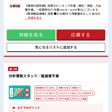
困った事などがあれば、
担当がしっかりサポートします！
【業務内容詳細】目薬のピッキング作業・梱包・発送・入出
仕事内容
庫作業。一部簡単なPC作業(excel・word等)もございます。
■職場の雰囲気
【取扱製品情報】目薬 ■お仕事PR ≪残業基本なし≫ 自分の時
休憩室でホッと一息リフレッシュ！
間をしっかり確保できる、 残業基本ナシのお仕事♪ オンとオ
…詳細を見る
職場にはロッカー完備！
フをきっちり切り替えたい方にオススメ！ ≪土日祝休のお仕
私物の置きすぎには注意が必要ですね★
事≫ 家族や友人と一緒にプライベート満喫！ 制服があると毎
ピタっと定時退社！
日の服選びに悩まずOK♪ ≪未経験でも活躍できる≫ 新しい
残業は基本ナシ♪
詳細を見る
応募する
ことにチャレンジするのは不安だけど、 しっかり働く環境が
整っています！ イチからスキルUP・ステップUP目指してい
きましょう！ ≪自分に向いている仕事が探せる≫ 困った事な
どがあれば、 担当がしっかりサポートします！ ■職場の雰囲
気になるリストに
追加する
気 休憩室でホッと一息リフレッシュ！ 職場にはロッカー完
備！ 私物の置きすぎには注意が必要ですね★ ピタっと定時退
社！ 残業は基本ナシ♪
派遣
分析業務スタッフ／履歴書不要
経験者歓迎
高収入
長期の仕事
制服あり
Wordスキルを活かす
Excelスキルを活かす
土日祝日休み
残業なし
女性多め
30代が活躍
50代以上も活躍
おすすめポイント