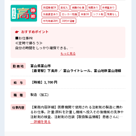
未経験者OK
高収入
長期の仕事
制服あり
休憩室あり
社員食堂あり
ロッカー完備
染髪OK
シフト制
残業なし
平均年齢20代
30代が活躍
おすすめポイント
■お仕事PR
≪定時で帰ろう≫
自分の時間をしっかり確保できる、
残業基本ナシのお仕事♪
もっと見る
≪髪型自由≫
基本的に髪色自由で明るすぎたり奇抜でなければOKです！
富山県富山市
勤 務 地
(規定有)≪動きやすい制服アリ≫
【最寄駅】下奥井 ／ 富山ライトレール、富山地鉄富山港線
制服があるので、
毎日の服装の悩み解消♪
≪未経験でも活躍できる≫
【時給】1,700 円
給 与
新しいことにチャレンジするのは不安だけど、
しっかり働く環境が整っています！
製造（加工)
職 種
イチからスキルUP・ステップUP目指していきましょう！
≪様々なお仕事をご提案≫
一人で悩まず気軽に相談できる、
【業務内容詳細】医療機関で使用される注射剤の製造に携わ
仕事内容
派遣のお仕事です！
るお仕事。計量:原料を計量し機械へ投入その後機械の洗浄や
注射剤の検査、注射剤の包装【取扱製品情報】患者さんに打
■職場の雰囲気
つ点滴 ■お仕事PR ≪定時で帰ろう≫ 自分の時間をしっかり確
…詳細を見る
髪型にこだわりのあるアナタは必見！
保できる、 残業基本ナシのお仕事♪ ≪髪型自由≫ 基本的に髪
髪型自由な職場！
色自由で明るすぎたり奇抜でなければOKです！ (規定有)≪動
活気あふれる20代活躍中の職場です☆