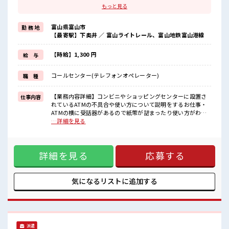
残業基本ナシのお仕事♪
もっと見る
オンとオフをきっちり切り替えたい方にオススメ！
≪初めての仕事だけど自分にもできそう≫
富山県富山市
勤 務 地
新しいことにチャレンジするのは不安だけど、
【最寄駅】下奥井 ／ 富山ライトレール、富山地鉄富山港線
しっかり働く環境が整っています！
イチからスキルUP・ステップUP目指していきましょう！
≪自分に合った期間で働ける≫
【時給】1,300 円
給 与
福利厚生が整った派遣のお仕事です！
コールセンター(テレフォンオペレーター)
職 種
■職場の雰囲気
休憩室で自分タイム！
のんびりスマホチェック♪
【業務内容詳細】コンビニやショッピングセンターに設置さ
仕事内容
持ち物が多いあなたにもぴったり☆
れているATMの不具合や使い方について説明をするお仕事・
ロッカー付き職場♪
ATMの横に受話器があるので紙幣が詰まったり使い方がわか
ピタっと定時退社！
らない際に問い合わせがありその対応や回答を行うお仕事
…詳細を見る
残業は基本ナシ♪
【取扱製品詳細】コールセンターにてカスタマー対応 ■お仕
事PR ≪NO残業≫ 時間をしっかり確保できる、 残業基本ナシ
のお仕事♪ オンとオフをきっちり切り替えたい方にオスス
詳細を見る
応募する
メ！ ≪初めての仕事だけど自分にもできそう≫ 新しいことに
チャレンジするのは不安だけど、 しっかり働く環境が整って
います！ イチからスキルUP・ステップUP目指していきまし
ょう！ ≪自分に合った期間で働ける≫ 福利厚生が整った派遣
気になるリストに
追加する
のお仕事です！ ■職場の雰囲気 休憩室で自分タイム！ のんび
りスマホチェック♪ 持ち物が多いあなたにもぴったり☆ ロッ
カー付き職場♪ ピタっと定時退社！ 残業は基本ナシ♪
派遣