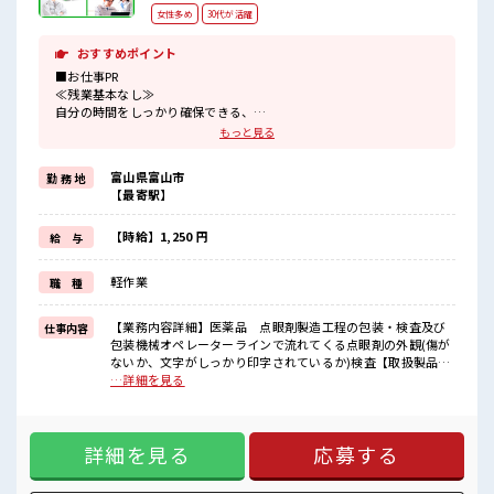
女性多め
30代が活躍
おすすめポイント
■お仕事PR
≪残業基本なし≫
自分の時間をしっかり確保できる、
残業基本ナシのお仕事♪
もっと見る
オンとオフをきっちり切り替えたい方にオススメ！
≪女性も活躍中の職場≫
富山県富山市
勤 務 地
もちろん男性の応募もOKですよ！
【最寄駅】
≪週休2日制≫
週末は家族や友人と一緒にプライベート満喫！
≪髪色自由で自分らしく働く≫
【時給】1,250 円
給 与
明るすぎたり奇抜でなければ基本的に自由！
(規定有)制服があると毎日の服選びに悩まずOK♪
軽作業
職 種
≪収入アップを目指せる≫
高時給だらけの派遣のお仕事です！
【業務内容詳細】医薬品 点眼剤製造工程の包装・検査及び
仕事内容
■職場の雰囲気
包装機械オペレーターラインで流れてくる点眼剤の外観(傷が
女性も活躍しやすい雰囲気の職場です！
ないか、文字がしっかり印字されているか)検査【取扱製品情
髪型・髪色自由♪
報】薬局に売られている軟膏剤、点眼剤 ■お仕事PR ≪残業基
…詳細を見る
派手過ぎなければOKだから、
本なし≫ 自分の時間をしっかり確保できる、 残業基本ナシの
モチベーションもUP！
お仕事♪ オンとオフをきっちり切り替えたい方にオススメ！
仕事の合間の息抜きは休憩室で♪
≪女性も活躍中の職場≫ もちろん男性の応募もOKですよ！
詳細を見る
応募する
≪週休2日制≫ 週末は家族や友人と一緒にプライベート満喫！
≪髪色自由で自分らしく働く≫ 明るすぎたり奇抜でなければ
基本的に自由！ (規定有)制服があると毎日の服選びに悩まず