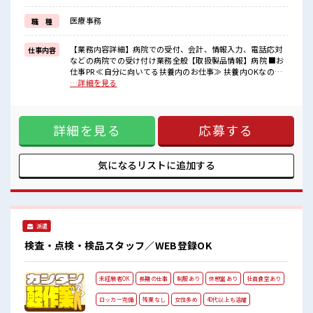
経験はちょっとだけ…という方もOK！
≪女性も働きやすい職場≫
医療事務
職 種
もちろん男性の応募も歓迎ですよ！
≪土日祝休のお仕事≫
家族や友人と一緒にプライベート満喫！
【業務内容詳細】病院での受付、会計、情報入力、電話応対
仕事内容
≪ラクラク制服アリ≫
などの病院での受け付け業務全般【取扱製品情報】病院 ■お
制服があるので、
仕事PR ≪自分に向いてる扶養内のお仕事≫ 扶養内OKなの
毎日の服装の悩み解消♪
で、 主婦&主夫さんも気軽にご応募くださいね♪ ≪定時で帰
…詳細を見る
ろう≫ 自分の時間をしっかり確保できる、 残業基本ナシのお
■職場の雰囲気
仕事♪ ≪経験者優遇≫ これまでの経験を活かしませんか？ ブ
女性多めで休み時間は女子トークがあふれる職場です！
ランクがあっても大丈夫♪ 経験はちょっとだけ…という方も
もちろん男性の応募もOKですよ！
詳細を見る
応募する
OK！ ≪女性も働きやすい職場≫ もちろん男性の応募も歓迎
少人数ですぐに馴染むことができそう♪
ですよ！ ≪土日祝休のお仕事≫ 家族や友人と一緒にプライベ
アットホームな環境☆
ート満喫！ ≪ラクラク制服アリ≫ 制服があるので、 毎日の服
装の悩み解消♪ ■職場の雰囲気 女性多めで休み時間は女子ト
気になるリストに
追加する
ークがあふれる職場です！ もちろん男性の応募もOKですよ！
少人数ですぐに馴染むことができそう♪ アットホームな環境
☆
派遣
検査・点検・検品スタッフ／WEB登録OK
未経験者OK
長期の仕事
制服あり
休憩室あり
社員食堂あり
ロッカー完備
残業なし
女性多め
40代以上も活躍