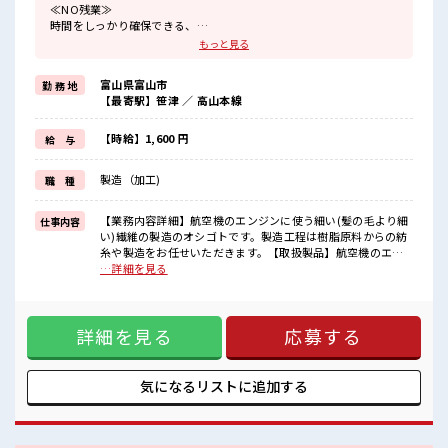
≪NO残業≫
時間をしっかり確保できる、
残業基本ナシのお仕事♪
もっと見る
オンとオフをきっちり切り替えたい方にオススメ！
≪髪色自由で自分らしく働く≫
富山県富山市
勤 務 地
明るすぎたり奇抜でなければ基本的に自由！
【最寄駅】笹津 ／ 高山本線
(規定有)≪ラクラク制服アリ≫
制服があるので、
毎日の服装の悩み解消♪
【時給】1,600 円
給 与
≪未経験の方も大カンゲイ≫
新しいことにチャレンジするのは不安だけど、
製造（加工)
職 種
しっかり働く環境が整っています！
イチからスキルUP・ステップUP目指していきましょう！
≪自分に合った期間で働ける≫
【業務内容詳細】航空機のエンジンに使う細い(髪の毛より細
仕事内容
福利厚生が整った派遣のお仕事です！
い)繊維の製造のオシゴトです。製造工程は樹脂原料からの紡
糸や製造をお任せいただきます。【取扱製品】航空機のエン
■職場の雰囲気
ジンに使う細い繊維 ■お仕事PR ≪NO残業≫ 時間をしっかり
…詳細を見る
髪型にこだわりのあるアナタは必見！
確保できる、 残業基本ナシのお仕事♪ オンとオフをきっちり
髪型自由な職場！
切り替えたい方にオススメ！ ≪髪色自由で自分らしく働く≫
休憩室完備でランチや休憩も充実しそう♪
明るすぎたり奇抜でなければ基本的に自由！ (規定有)≪ラク
職場にはロッカー完備！
詳細を見る
応募する
ラク制服アリ≫ 制服があるので、 毎日の服装の悩み解消♪ ≪
私物の置きすぎには注意が必要ですね★
未経験の方も大カンゲイ≫ 新しいことにチャレンジするのは
不安だけど、 しっかり働く環境が整っています！ イチからス
キルUP・ステップUP目指していきましょう！ ≪自分に合っ
気になるリストに
追加する
た期間で働ける≫ 福利厚生が整った派遣のお仕事です！ ■職
場の雰囲気 髪型にこだわりのあるアナタは必見！ 髪型自由な
職場！ 休憩室完備でランチや休憩も充実しそう♪ 職場にはロ
ッカー完備！ 私物の置きすぎには注意が必要ですね★