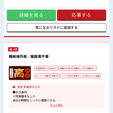
女性多めで休み時間は女子トークがあふれる職場です！
PR ≪NO残業≫ 時間をしっかり確保できる、 残業基本ナシの
もちろん男性の応募もOKですよ！
お仕事♪ オンとオフをきっちり切り替えたい方にオススメ！
休憩時間にゆっくりできるスペース完備！
≪女性も仕事をしやすい職場≫ もちろん男性の応募も歓迎！
詳細を見る
応募する
≪動きやすい制服アリ≫ 制服があるので、 毎日の服装の悩み
解消♪ ≪未経験でも活躍できる≫ 新しいことにチャレンジす
るのは不安だけど、 しっかり働く環境が整っています！ イチ
からスキルUP・ステップUP目指していきましょう！ ≪収入
気になるリストに
追加する
アップを目指せる≫ 高時給だらけの派遣のお仕事です！ ■職
場の雰囲気 女性多めで休み時間は女子トークがあふれる職場
です！ もちろん男性の応募もOKですよ！ 休憩時間にゆっく
りできるスペース完備！
派遣
機械操作員／履歴書不要
未経験者OK
高収入
長期の仕事
制服あり
休憩室あり
ロッカー完備
染髪OK
シフト制
残業なし
40代以上も活躍
おすすめポイント
■お仕事PR
≪残業基本なし≫
自分の時間をしっかり確保できる、
残業基本ナシのお仕事♪
もっと見る
オンとオフをきっちり切り替えたい方にオススメ！
≪モチベーションもUP≫