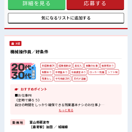
夜勤のときも安心の24時間営業！
詳細を見る
応募する
パーあり！ 《未経験の方カンゲイ》 初めてで不安な方も大丈
あったかいおいしい食事が出てきてほっこりしますね♪
夫！ 困った時は近くにいる先輩がしっかりサポートしてくれ
#ryo
るから安心ですね★ また研修がしっかり8日間も！ ここで学
んで不安を解消しましょう！ 研修中でも時給が変わらないの
気になるリストに
追加する
もうれしいポイント！ ■職場の雰囲気 大手優良企業！ 20代・
30代の男女スタッフさんが活躍中！ 社内設備も充実♪ 特にお
すすめは社員食堂(*‘∀‘)★ 夜勤のときも安心の24時間営業！
あったかいおいしい食事が出てきてほっこりしますね♪ #ryo
派遣
機械操作員／好条件
未経験者OK
経験者歓迎
高収入
長期の仕事
駐車場あり
制服あり
休憩室あり
社員食堂あり
ロッカー完備
シフト制
残業なし
平均年齢20代
30代が活躍
おすすめポイント
■お仕事PR
《定時で帰ろう》
自分の時間をしっかり確保できる残業基本ナシのお仕事♪
プライベートも充実できちゃう！
もっと見る
《ラクラク制服アリ》
制服があるので、
富山県砺波市
勤 務 地
毎日の服装の悩み解消♪
【最寄駅】油田 ／ 城端線
《未経験の方カンゲイ》