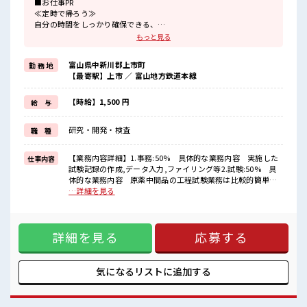
■お仕事PR
≪定時で帰ろう≫
自分の時間をしっかり確保できる、
残業基本ナシのお仕事♪
もっと見る
≪経験者優遇≫
これまでの経験を活かしませんか？
富山県中新川郡上市町
勤 務 地
ブランクがあっても大丈夫♪
【最寄駅】上市 ／ 富山地方鉄道本線
経験はちょっとだけ…という方もOK！
≪女性も仕事をしやすい職場≫
もちろん男性の応募も歓迎！
【時給】1,500 円
給 与
≪週休2日制≫
週末は家族や友人と一緒にプライベート満喫！
研究・開発・検査
職 種
≪ラクラク制服アリ≫
制服があるので、
毎日の服装の悩み解消♪
【業務内容詳細】1.事務:50% 具体的な業務内容 実施した
仕事内容
≪収入アップを目指せる≫
試験記録の作成,データ入力,ファイリング等2.試験:50% 具
高時給だらけの派遣のお仕事です！
体的な業務内容 原薬中間品の工程試験業務は比較的簡単な
お仕事です。難しい試験業務ではありません。【取り扱い製
…詳細を見る
■職場の雰囲気
品】健康食品や癌治療に使われる原材料の製造 ■お仕事PR ≪
女性が多い職場ですが男女は問いません！
定時で帰ろう≫ 自分の時間をしっかり確保できる、 残業基本
応募お待ちしております！
ナシのお仕事♪ ≪経験者優遇≫ これまでの経験を活かしませ
ピタっと定時退社！
詳細を見る
応募する
んか？ ブランクがあっても大丈夫♪ 経験はちょっとだけ…と
残業は基本ナシ♪
いう方もOK！ ≪女性も仕事をしやすい職場≫ もちろん男性
土日祝休みなので、
の応募も歓迎！ ≪週休2日制≫ 週末は家族や友人と一緒にプ
ON/OFFの切替もしやすい！
ライベート満喫！ ≪ラクラク制服アリ≫ 制服があるので、 毎
気になるリストに
追加する
日の服装の悩み解消♪ ≪収入アップを目指せる≫ 高時給だら
けの派遣のお仕事です！ ■職場の雰囲気 女性が多い職場です
が男女は問いません！ 応募お待ちしております！ ピタっと定