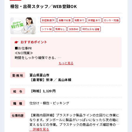
梱包・出荷スタッフ／WEB登録OK
未経験者OK
長期の仕事
制服あり
休憩室あり
ロッカー完備
シフト制
残業なし
女性多め
40代以上も活躍
おすすめポイント
■お仕事PR
≪NO残業≫
時間をしっかり確保できる、
残業基本ナシのお仕事♪
もっと見る
オンとオフをきっちり切り替えたい方にオススメ！
≪女性も仕事をしやすい職場≫
富山県富山市
勤 務 地
もちろん男性の応募も歓迎！
【最寄駅】笹津 ／ 高山本線
≪動きやすい制服アリ≫
制服があるので、
毎日の服装の悩み解消♪
【時給】1,120 円
給 与
≪未経験でも活躍できる≫
新しいことにチャレンジするのは不安だけど、
仕分け・梱包・ピッキング
職 種
しっかり働く環境が整っています！
イチからスキルUP・ステップUP目指していきましょう！
≪収入アップを目指せる≫
【業務内容詳細】プラスチック製品ラインの立回りに作業に
仕事内容
高時給だらけの派遣のお仕事です！
なります。ダンボールに製品がいっぱいになったら次の箱に
変えるなどの作業。プラスチックの商品のサイズ確認等の検
■職場の雰囲気
査業務もあります。【取扱製品】プラスチック製品 ■お仕事
…詳細を見る