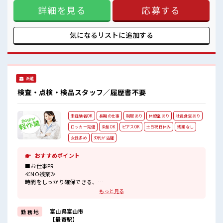
きやすい制服アリ≫ 制服があるので、 毎日の服装の悩み解消
休憩室で自分タイム！
詳細を見る
応募する
♪ ≪未経験でも活躍できる≫ 新しいことにチャレンジするの
のんびりスマホチェック♪
は不安だけど、 しっかり働く環境が整っています！ イチから
高収入もバッチリ目指せますよ！
スキルUP・ステップUP目指していきましょう！ ≪様々なお
仕事をご提案≫ 一人で悩まず気軽に相談できる、 派遣のお仕
気になるリストに
追加する
事です！ ■職場の雰囲気 髪型にこだわりのあるアナタは必
見！ 髪型自由な職場！ 活気あふれる20代活躍中の職場です☆
休憩室で自分タイム！ のんびりスマホチェック♪ 高収入もバ
ッチリ目指せますよ！
派遣
検査・点検・検品スタッフ／履歴書不要
未経験者OK
長期の仕事
制服あり
休憩室あり
社員食堂あり
ロッカー完備
染髪OK
ピアスOK
土日祝日休み
残業なし
女性多め
30代が活躍
おすすめポイント
■お仕事PR
≪NO残業≫
時間をしっかり確保できる、
残業基本ナシのお仕事♪
もっと見る
オンとオフをきっちり切り替えたい方にオススメ！
≪女性も働きやすい職場≫
富山県富山市
勤 務 地
もちろん男性の応募も歓迎ですよ！
【最寄駅】
≪週休2日制≫