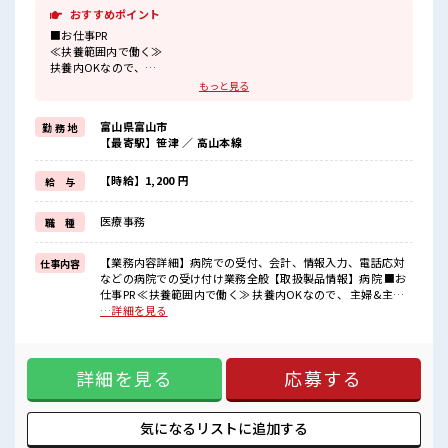
おすすめポイント
■お仕事PR
≪扶養範囲内で働く≫
扶養内OKなので、
主婦&主夫さんも気軽にご応募くださいね♪
もっと見る
≪定時で帰ろう≫
自分の時間をしっかり確保できる、
富山県富山市
勤 務 地
残業基本ナシのお仕事♪
【最寄駅】笹津 ／ 高山本線
≪経験者活躍中≫
これまでの経験を活かしませんか？
ブランクがあっても大丈夫♪
【時給】1,200 円
給 与
経験はちょっとだけ…という方もOK！
≪女性も働きやすい職場≫
医療事務
職 種
もちろん男性の応募も歓迎ですよ！
≪週休2日制≫
週末は家族や友人と一緒にプライベート満喫！
【業務内容詳細】病院での受付、会計、情報入力、電話応対
仕事内容
≪ラクラク制服アリ≫
などの病院での受け付け業務全般【取扱製品情報】病院 ■お
制服があるので、
仕事PR ≪扶養範囲内で働く≫ 扶養内OKなので、 主婦&主夫
毎日の服装の悩み解消♪
さんも気軽にご応募くださいね♪ ≪定時で帰ろう≫ 自分の時
…詳細を見る
間をしっかり確保できる、 残業基本ナシのお仕事♪ ≪経験者
■職場の雰囲気
活躍中≫ これまでの経験を活かしませんか？ ブランクがあっ
女性も活躍しやすい雰囲気の職場です！
ても大丈夫♪ 経験はちょっとだけ…という方もOK！ ≪女性
“コジンマリ”が好きな方にもお勧め！！
詳細を見る
応募する
も働きやすい職場≫ もちろん男性の応募も歓迎ですよ！ ≪週
少人数の職場です♪
休2日制≫ 週末は家族や友人と一緒にプライベート満喫！ ≪
休憩室で楽しくランチ♪
ラクラク制服アリ≫ 制服があるので、 毎日の服装の悩み解消
時間があれば昼寝もしちゃおう！
♪ ■職場の雰囲気 女性も活躍しやすい雰囲気の職場です！
気になるリストに
追加する
“コジンマリ”が好きな方にもお勧め！！ 少人数の職場です♪