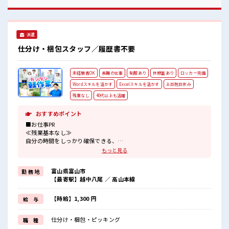
休憩室で楽しくランチ♪ 時間があれば昼寝もしちゃおう！
派遣
仕分け・梱包スタッフ／履歴書不要
未経験者OK
長期の仕事
制服あり
休憩室あり
ロッカー完備
Wordスキルを活かす
Excelスキルを活かす
土日祝日休み
残業なし
40代以上も活躍
おすすめポイント
■お仕事PR
≪残業基本なし≫
自分の時間をしっかり確保できる、
残業基本ナシのお仕事♪
もっと見る
オンとオフをきっちり切り替えたい方にオススメ！
≪土日祝休のお仕事≫
富山県富山市
勤 務 地
家族や友人と一緒にプライベート満喫！
【最寄駅】越中八尾 ／ 高山本線
制服があると毎日の服選びに悩まずOK♪
≪未経験でも活躍できる≫
新しいことにチャレンジするのは不安だけど、
【時給】1,300 円
給 与
しっかり働く環境が整っています！
イチからスキルUP・ステップUP目指していきましょう！
仕分け・梱包・ピッキング
職 種
≪自分に向いている仕事が探せる≫