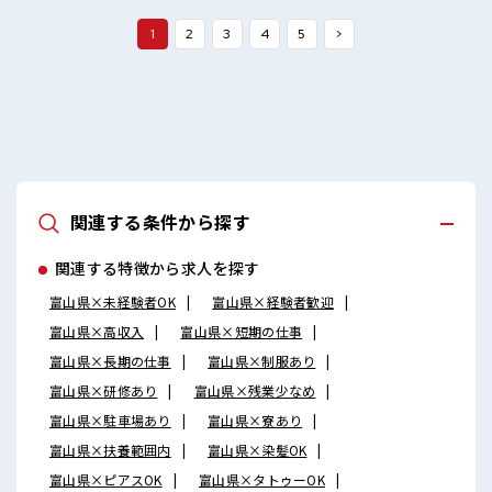
時退社！ 残業は基本ナシ♪ 土日祝休みなので、 ON/OFFの切
替もしやすい！
1
2
3
4
5
>
関連する条件から探す
関連する特徴から求人を探す
富山県×未経験者OK
富山県×経験者歓迎
富山県×高収入
富山県×短期の仕事
富山県×長期の仕事
富山県×制服あり
富山県×研修あり
富山県×残業少なめ
富山県×駐車場あり
富山県×寮あり
富山県×扶養範囲内
富山県×染髪OK
富山県×ピアスOK
富山県×タトゥーOK