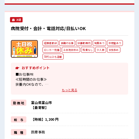
く仲間との距離もグッと近い！ 明るすぎたり奇抜過ぎなけれ
ばヘアカラーOK！ 休憩室で自分タイム！ のんびりスマホチ
ェック♪
派遣
病院受付・会計・電話対応/日払いOK
経験者歓迎
長期の仕事
扶養範囲内
制服あり
休憩室あり
ロッカー完備
土日祝日休み
残業なし
少人数
女性多め
50代以上も活躍
おすすめポイント
■お仕事PR
≪短時間のお仕事≫
扶養内OKなので、
主婦&主夫さんも気軽にご応募くださいね♪
もっと見る
≪ほぼ定時で帰れる≫
時間をしっかり確保できる、
富山県富山市
勤 務 地
残業基本ナシのお仕事♪
【最寄駅】
オンとオフをきっちり切り替えたい方にオススメ！
≪経験者活躍中≫
これまでの経験を活かしませんか？
【時給】1,200 円
給 与
ブランクがあっても大丈夫♪
経験はちょっとだけ…という方もOK！
医療事務
職 種
≪女性も働きやすい職場≫
もちろん男性の応募も歓迎ですよ！