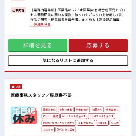
新しいことにチャレンジするのは不安だけど、
しっかり働く環境が整っています！
【業務内容詳細】医薬品の(バイオ医薬)の有機合成研究やプロ
仕事内容
イチからスキルUP・ステップUP目指していきましょう！
セス開発研究に関わる業務・液クロやガスクロを使用して試
作品の研究・研究結果を報告書にまとめる【取扱製品情報】
■職場の雰囲気
医療機関で使われる注射剤や風邪薬 ■お仕事PR ≪NO残業≫
…詳細を見る
派手すぎなければ多少のヘアカラーもOKなのはウレシイPoint☆
時間をしっかり確保できる、 残業基本ナシのお仕事♪ オンと
≪20代の方が多数活躍中の職場≫
オフをきっちり切り替えたい方にオススメ！ ≪週休2日制≫
休憩時間にゆっくりできるスペース完備！
週末は家族や友人と一緒にプライベート満喫！ ≪モチベーシ
詳細を見る
応募する
ョンもUP≫ 派手過ぎなければ髪型や髪色自由♪ (規定有)≪機
能的な制服アリ≫ 制服があるので、 毎日の服装の悩み解消♪
≪未経験の方も大カンゲイ≫ 新しいことにチャレンジするの
は不安だけど、 しっかり働く環境が整っています！ イチから
気になるリストに
追加する
スキルUP・ステップUP目指していきましょう！ ■職場の雰
囲気 派手すぎなければ多少のヘアカラーもOKなのはウレシイ
Point☆ ≪20代の方が多数活躍中の職場≫ 休憩時間にゆっく
りできるスペース完備！
派遣
医療事務スタッフ／履歴書不要
経験者歓迎
長期の仕事
扶養範囲内
制服あり
休憩室あり
ロッカー完備
Wordスキルを活かす
Excelスキルを活かす
PowerPointスキルを活かす
土日祝日休み
残業なし
少人数
女性多め
50代以上も活躍