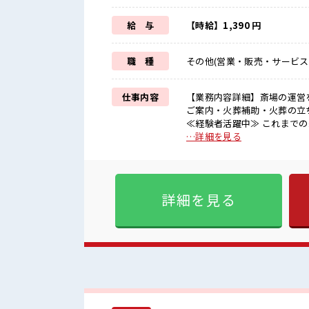
給 与
【時給】1,390 円
職 種
その他(営業・販売・サービス
仕事内容
【業務内容詳細】斎場の運営
ご案内・火葬補助・火葬の立ち合
≪経験者活躍中≫ これまでの
ょっとだけ…という方もOK！
…詳細を見る
ほどよく稼げます♪ ≪モチベ
ラクラク制服アリ≫ 制服があ
人で悩まず気軽に相談できる、 派遣のお仕事です！ 
とができそう♪ アットホーム
詳細を見る
合間の息抜きは休憩室で♪