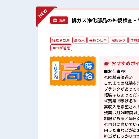
排ガス浄化部品の外観検査・
派遣
経験者歓迎
高収入
長期の仕事
制服あり
休憩
30代が活躍
おすすめポ
■お仕事PR
≪経験者優遇≫
これまでの経験を
ブランクがあって
経験はちょっとだ
≪残業で稼げる≫
高収入を希望され
残業は月20時間以
制服があると毎日
≪自分に向いてい
困った事などがあ
担当がしっかりサ