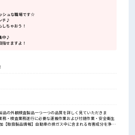
レッシュな職場です☆
ンチ♪
もしちゃおう！
集中♪
目指せますよ！
線
製品の外観検査製品一つ一つの品質を詳しく見ていただきま
業務・検査業務遂行に必要な運搬作業および付随作業・安全衛生
参加【取扱製品情報】自動車の排ガス中に含まれる有害成分を浄化