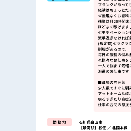
ブランクがあって
経験はちょっとだ
≪無理なくお給料
残業は月20時間未
ほどよく稼げます
≪モチベーション
派手過ぎなければ
(規定有)≪ラクラ
制服があるので、
毎日の服装の悩み
≪様々なお仕事を
一人で悩まず気軽
派遣のお仕事です
■職場の雰囲気
少人数ですぐに馴
アットホームな環
明るすぎたり奇抜
仕事の合間の息抜
勤 務 地
石川県白山市
【最寄駅】松任 ／ 北陸本線