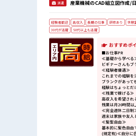
産業機械のCAD組立図作成/
派遣
経験者歓迎
高収入
長期の仕事
研修あり
休憩
30代が活躍
50代以上も活躍
おすすめポ
■お仕事PR
≪基礎から学べる
ビギナーさんもブ
≪経験者優遇≫
これまでの経験を
ブランクがあって
経験はちょっとだ
≪残業で稼げる≫
高収入を希望され
残業は月20時間以
≪完全週休二日制
週末は家族や友人
≪髪型自由≫
基本的に髪色自由
(規定有)≪自分に