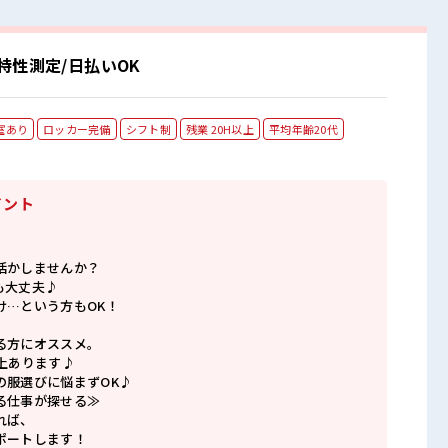
特性測定/日払いOK
室あり
ロッカー完備
シフト制
残業 20H以上
平均年齢20代
イント
活かしませんか？
も大丈夫♪
け…という方もOK！
る方にオススメ。
上あります♪
の服選びに悩まずOK♪
る仕事が探せる≫
れば、
ポートします！