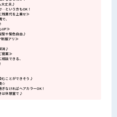
も大丈夫♪
け…という方もOK！
に残業代を上乗せ≫
満で、
♪
もUP≫
髪型や髪色自由♪
ク制服アリ≫
解消♪
ご提案≫
に相談できる、
！
染むことができそう♪
境☆
過ぎなければヘアカラーOK！
きは休憩室で♪