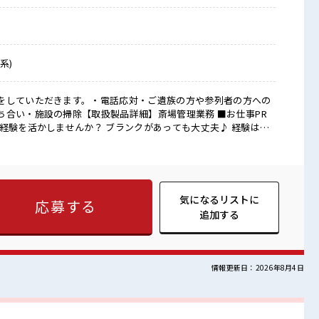
系)
をしていただきます。・電話応対・ご遺族の方や参列者の方への
い・施設の掃除【取扱製品詳細】斎場管理業務 ■お仕事PR
経験を活かしませんか？ ブランクがあっても大丈夫♪ 経験はち
 ≪無理なくお給料に残業代を上乗せ≫ 残業は月20時間未満で、
ーションもUP≫ 派手過ぎなければ髪型や髪色自由♪ (規定有)≪
るので、 毎日の服装の悩み解消♪ ≪様々なお仕事をご提案≫ 一
■職場の雰囲気 少人数ですぐに馴染むこ
な環境☆ 明るすぎたり奇抜過ぎなければヘアカラーOK！ 仕事の
気になるリストに
応募する
追加する
情報更新日：2026年8月4日