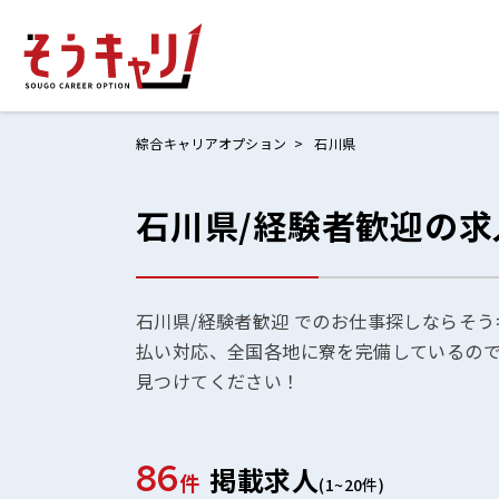
綜合キャリアオプション
石川県
石川県/経験者歓迎の求
ホームにもど
お仕事検索
お気に入りリ
石川県/経験者歓迎 でのお仕事探しならそう
払い対応、全国各地に寮を完備しているの
お問い合わせ
見つけてください！
86
掲載求人
ログイン
件
(1~20件)