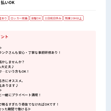
日払いOK
室あり
ロッカー完備
染髪OK
土日祝日休み
残業 20H以上
イント
≫
ランクさんも安心・丁寧な事前研修あり！
活かしませんか？
も大丈夫♪
け…という方もOK！
る方にオススメ。
上あります♪
≫
と一緒にプライベート満喫！
で明るすぎたり奇抜でなければOKです！
合った期間で働ける≫