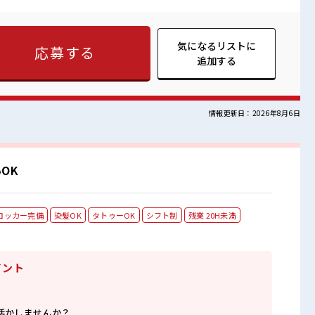
とだけ…という方もOK！ ≪残業で稼げる≫ 高収入を希望される
時間以上あります♪ 制服があると毎日の服選びに悩まずOK♪ ≪自
 困った事などがあれば、 担当がしっかりサポートします！ ■
フレッシュな職場です☆ 休憩室で楽しくランチ♪ 時間があれば昼
気になるリストに
応募する
り！ 安心してお仕事に集中♪ 高収入もバッチリ目指せますよ！
追加する
情報更新日：2026年8月6日
OK
ロッカー完備
染髪OK
タトゥーOK
シフト制
残業 20H未満
イント
活かしませんか？