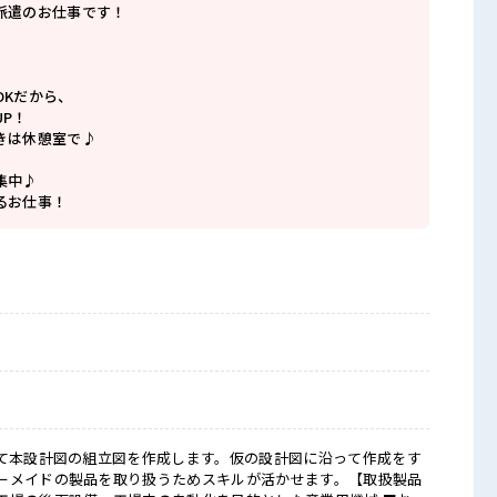
派遣のお仕事です！
OKだから、
P！
きは休憩室で♪
集中♪
るお仕事！
いて本設計図の組立図を作成します。仮の設計図に沿って作成をす
ーメイドの製品を取り扱うためスキルが活かせます。【取扱製品