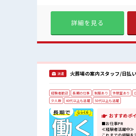
っても大丈夫♪ 経験はちょっ
方にオススメ。 残業は月20
分に向いている仕事が探せる≫
職場の雰囲気 20代活躍中の
詳細を見る
寝もしちゃおう！ ロッカーあ
火葬場の案内スタッフ/日払い
派遣
経験者歓迎
長期の仕事
制服あり
休憩室あり
少人数
40代以上も活躍
50代以上も活躍
おすすめポ
■お仕事PR
≪経験者活躍中≫
これまでの経験を