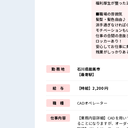
福利厚生が整った
■職場の雰囲気
髪型・髪色自由♪
派手過ぎなければ
モチベーションもU
仕事の合間の息抜
ロッカーあり！
安心してお仕事に
残業がしっかりあ
勤 務 地
石川県能美市
【最寄駅】
給 与
【時給】2,200 円
職 種
CADオペレーター
仕事内容
【業務内容詳細】CADを用
ることになりますが、オーダ