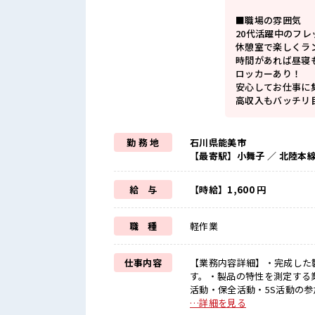
■職場の雰囲気
20代活躍中のフ
休憩室で楽しくラ
時間があれば昼寝
ロッカーあり！
安心してお仕事に
高収入もバッチリ
勤 務 地
石川県能美市
【最寄駅】小舞子 ／ 北陸本
給 与
【時給】1,600 円
職 種
軽作業
仕事内容
【業務内容詳細】・完成した
す。・製品の特性を測定する
活動・保全活動・5S活動の
するための製品 ■お仕事PR ≪経験者優遇≫ これまでの経験を活かしませんか？ ブランクがあ
…詳細を見る