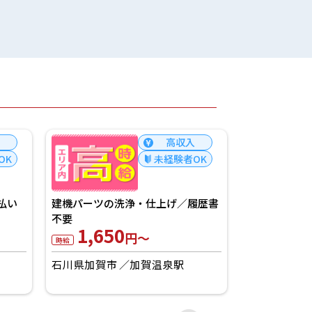
高収入
OK
未経験者OK
払い
建機パーツの洗浄・仕上げ／履歴書
薬剤製造の機
不要
歴書不要
1,650
1,60
円～
時給
時給
石川県加賀市
加賀温泉駅
石川県白山