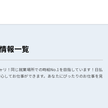
ログイン
閉じる
人情報一覧
る
スト
キャリ！同じ就業場所での時給No.1を目指しています！日払
安心してお仕事ができます。あなたにぴったりのお仕事を見