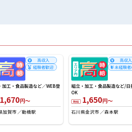
高収入
高収入
経験者歓迎
未経験者
・加工・食品製造など／WEB登
組立・加工・食品製造など/日
OK
1,670
1,650
円～
円～
時給
県加賀市
動橋駅
石川県金沢市
森本駅