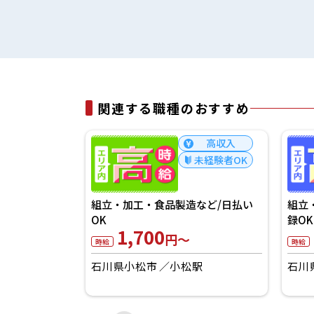
関連する職種のおすすめ
高収入
高収入
経験者歓迎
未経験者OK
点検／履歴書
組立
組立・加工・食品製造など/日払い
録OK
OK
1,700
円～
時給
時給
駅
石川
石川県小松市
小松駅