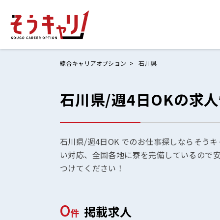
綜合キャリアオプション
石川県
石川県/週4日OKの求
ホームにもど
お仕事検索
お気に入りリ
石川県/週4日OK でのお仕事探しならそう
い対応、全国各地に寮を完備しているので
お問い合わせ
つけてください！
0
掲載求人
ログイン
件