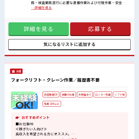
オンオフの切替もできちゃう！
務・検査業務遂行に必要な運搬作業および付随作業・安全衛
ロッカーあり！
生活動・保全活動・5S活動の参加【取扱製品情報】自動車の
…詳細を見る
安心してお仕事に集中♪
排ガス中に含まれる有害成分を浄化するための製品 ■お仕事
PR ≪経験を活かせる≫ これまでの経験を活かしませんか？ ブ
ランクがあっても大丈夫♪ 経験はちょっとだけ…という方も
詳細を見る
応募する
OK！ ≪稼ぎたい人向け≫ 高収入を希望される方にオスス
メ。 残業は月20時間以上あります♪ 制服があると毎日の服選
びに悩まずOK♪ ≪様々なお仕事をご提案≫ 一人で悩まず気
軽に相談できる、 派遣のお仕事です！ ■職場の雰囲気 20代の
気になるリストに
追加する
若い世代がたくさん活躍中の活気ある職場！ しっかり休める
休憩室あり！ オンオフの切替もできちゃう！ ロッカーあり！
安心してお仕事に集中♪
派遣
フォークリフト・クレーン作業／履歴書不要
未経験者OK
長期の仕事
休憩室あり
ロッカー完備
シフト制
残業 20H以上
おすすめポイント
■お仕事PR
≪稼ぎたい人向け≫
高収入を希望される方にオススメ。
残業は月20時間以上あります♪