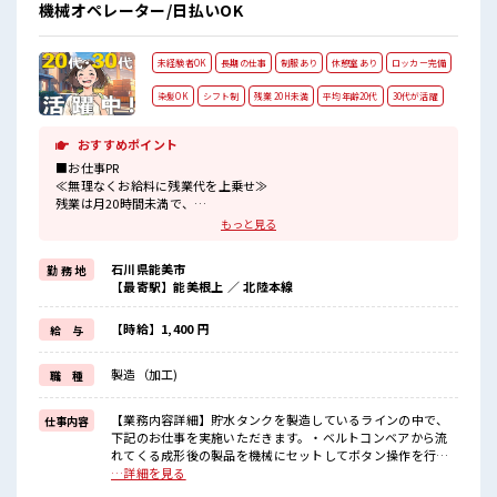
機械オペレーター/日払いOK
未経験者OK
長期の仕事
制服あり
休憩室あり
ロッカー完備
染髪OK
シフト制
残業 20H未満
平均年齢20代
30代が活躍
おすすめポイント
■お仕事PR
≪無理なくお給料に残業代を上乗せ≫
残業は月20時間未満で、
ほどよく稼げます♪
もっと見る
≪モチベーションもUP≫
派手過ぎなければ髪型や髪色自由♪
石川県能美市
勤 務 地
(規定有)制服があると毎日の服選びに悩まずOK♪
【最寄駅】能美根上 ／ 北陸本線
≪未経験の方も大カンゲイ≫
新しいことにチャレンジするのは不安だけど、
しっかり働く環境が整っています！
【時給】1,400 円
給 与
イチからスキルUP・ステップUP目指していきましょう！
≪様々なお仕事をご提案≫
製造（加工)
職 種
一人で悩まず気軽に相談できる、
派遣のお仕事です！
【業務内容詳細】貯水タンクを製造しているラインの中で、
仕事内容
■職場の雰囲気
下記のお仕事を実施いただきます。・ベルトコンベアから流
派手すぎなければ多少のヘアカラーもOKなのはウレシイPoint☆
れてくる成形後の製品を機械にセットしてボタン操作を行
20代が多数活躍中！
い、空気漏れがないかの検査を実施いただきます。・機械が
…詳細を見る
社会人経験が浅くてもOK！
検査した後の製品の外観検査・検査後の製品を箱詰めし、ハ