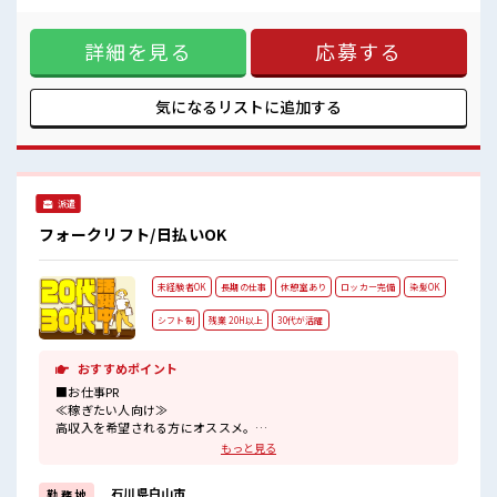
ここから経験積んでいきましょ！
ンドリフトを使用した運搬をいただきます。教育体制も整っ
ており、初めての方でもやりやすい業務です。【取扱製品情
詳細を見る
応募する
報】トイレ用貯水タンク等 ■お仕事PR ≪無理なくお給料に残
業代を上乗せ≫ 残業は月20時間未満で、 ほどよく稼げます♪
≪モチベーションもUP≫ 派手過ぎなければ髪型や髪色自由♪
(規定有)制服があると毎日の服選びに悩まずOK♪ ≪未経験の
気になるリストに
追加する
方も大カンゲイ≫ 新しいことにチャレンジするのは不安だけ
ど、 しっかり働く環境が整っています！ イチからスキルUP・
ステップUP目指していきましょう！ ≪様々なお仕事をご提案
≫ 一人で悩まず気軽に相談できる、 派遣のお仕事です！ ■職
場の雰囲気 派手すぎなければ多少のヘアカラーもOKなのはウ
派遣
レシイPoint☆ 20代が多数活躍中！ 社会人経験が浅くても
OK！ ここから経験積んでいきましょ！
フォークリフト/日払いOK
未経験者OK
長期の仕事
休憩室あり
ロッカー完備
染髪OK
シフト制
残業 20H以上
30代が活躍
おすすめポイント
■お仕事PR
≪稼ぎたい人向け≫
高収入を希望される方にオススメ。
残業は月20時間以上あります♪
もっと見る
≪髪型自由≫
基本的に髪色自由で明るすぎたり奇抜でなければOKです！
石川県白山市
勤 務 地