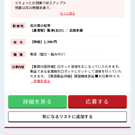
≪ちょっとの残業で収入アップ≫
残業は月20時間未満で、
ほどよく稼げます♪
もっと見る
≪動きやすい制服アリ≫
制服があるので、
石川県小松市
勤 務 地
毎日の服装の悩み解消♪
【最寄駅】粟津(石川) ／ 北陸本線
≪未経験OKの仕事≫
新しいことにチャレンジするのは不安だけど、
しっかり働く環境が整っています！
【時給】1,390 円
給 与
イチからスキルUP・ステップUP目指していきましょう！
≪自分に向いている仕事が探せる≫
製造（組立・組み付け）
職 種
困った事などがあれば、
担当がしっかりサポートします！
【業務内容詳細】ロボット溶接をおこなっていただきます。
仕事内容
■職場の雰囲気
製品である金属板をロボットにセットして溶接を行っていた
20代の若い世代がたくさん活躍中の活気ある職場！
だきます。【取扱製品詳細】建設機械部品 ■お仕事PR ≪ちょ
程よく残業あり！
っとの残業で収入アップ≫ 残業は月20時間未満で、 ほどよく
…詳細を見る
未経験から始めた方もイッパイ！
稼げます♪ ≪動きやすい制服アリ≫ 制服があるので、 毎日の
まずはチャレンジしてみませんか？
服装の悩み解消♪ ≪未経験OKの仕事≫ 新しいことにチャレ
ンジするのは不安だけど、 しっかり働く環境が整っていま
詳細を見る
応募する
す！ イチからスキルUP・ステップUP目指していきましょ
う！ ≪自分に向いている仕事が探せる≫ 困った事などがあれ
ば、 担当がしっかりサポートします！ ■職場の雰囲気 20代の
若い世代がたくさん活躍中の活気ある職場！ 程よく残業あ
気になるリストに
追加する
り！ 未経験から始めた方もイッパイ！ まずはチャレンジして
みませんか？