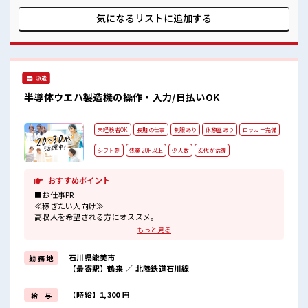
く環境が整っています！ イチからスキルUP・ステップUP目
指していきましょう！ ■職場の雰囲気 派手すぎなければ多少
気になるリストに
追加する
のヘアカラーもOKなのはウレシイPoint☆ 20代が多数活躍
中！ 社会人経験が浅くてもOK！ ここから経験積んでいきま
しょ！
派遣
半導体ウエハ製造機の操作・入力/日払いOK
未経験者OK
長期の仕事
制服あり
休憩室あり
ロッカー完備
シフト制
残業 20H以上
少人数
30代が活躍
おすすめポイント
■お仕事PR
≪稼ぎたい人向け≫
高収入を希望される方にオススメ。
残業は月20時間以上あります♪
もっと見る
≪機能的な制服アリ≫
制服があるので、
石川県能美市
勤 務 地
毎日の服装の悩み解消♪
【最寄駅】鶴来 ／ 北陸鉄道石川線
≪未経験OKの仕事≫
新しいことにチャレンジするのは不安だけど、
しっかり働く環境が整っています！
【時給】1,300 円
給 与
イチからスキルUP・ステップUP目指していきましょう！