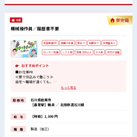
収入もバッチリ目指せますよ！
寮完備
派遣
機械操作員／履歴書不要
未経験者OK
長期の仕事
寮あり
制服あり
休憩室あり
ロッカー完備
シフト制
残業 20H以上
少人数
30代が活躍
おすすめポイント
■お仕事PR
≪寮で住込みで働こう≫
自宅～職場が遠くても、
興味があれば安心して応募できちゃう！
もっと見る
自分で部屋を借りるより安く住めちゃうかも？
≪稼ぎたい人向け≫
石川県能美市
勤 務 地
高収入を希望される方にオススメ。
【最寄駅】鶴来 ／ 北陸鉄道石川線
残業は月20時間以上あります♪
≪ラクラク制服アリ≫
制服があるので、
【時給】1,300 円
給 与
毎日の服装の悩み解消♪
≪未経験OKの仕事≫
製造（加工)
職 種
新しいことにチャレンジするのは不安だけど、
しっかり働く環境が整っています！