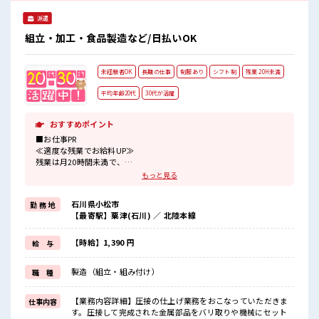
派遣
組立・加工・食品製造など/日払いOK
未経験者OK
長期の仕事
制服あり
シフト制
残業 20H未満
平均年齢20代
30代が活躍
おすすめポイント
■お仕事PR
≪適度な残業でお給料UP≫
残業は月20時間未満で、
ほどよく稼げます♪
もっと見る
≪動きやすい制服アリ≫
制服があるので、
石川県小松市
勤 務 地
毎日の服装の悩み解消♪
【最寄駅】粟津(石川) ／ 北陸本線
≪未経験でも活躍できる≫
新しいことにチャレンジするのは不安だけど、
しっかり働く環境が整っています！
【時給】1,390 円
給 与
イチからスキルUP・ステップUP目指していきましょう！
≪収入アップを目指せる≫
製造（組立・組み付け）
職 種
高時給だらけの派遣のお仕事です！
■職場の雰囲気
【業務内容詳細】圧接の仕上げ業務をおこなっていただきま
仕事内容
20代活躍中のフレッシュな職場です☆
す。圧接して完成された金属部品をバリ取りや機械にセット