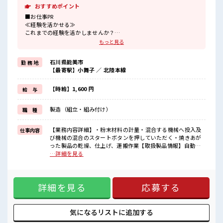
おすすめポイント
■お仕事PR
≪経験を活かせる≫
これまでの経験を活かしませんか？
ブランクがあっても大丈夫♪
もっと見る
経験はちょっとだけ…という方もOK！
≪1日1時間程の残業で収入アップ≫
石川県能美市
勤 務 地
残業は月20時間未満で、
【最寄駅】小舞子 ／ 北陸本線
ほどよく稼げます♪
≪ラクラク制服アリ≫
制服があるので、
【時給】1,600 円
給 与
毎日の服装の悩み解消♪
≪自分に合った期間で働ける≫
製造（組立・組み付け）
職 種
福利厚生が整った派遣のお仕事です！
■職場の雰囲気
【業務内容詳細】・粉末材料の計量・混合する機械へ投入及
仕事内容
20代活躍中のフレッシュな職場です☆
び機械の混合のスタートボタンを押していただく・焼きあが
休憩室完備でランチや休憩も充実しそう♪
った製品の乾燥、仕上げ、運搬作業【取扱製品情報】自動車
ロッカーあり！
の排ガス中に含まれる有害成分を浄化するための製品 ■お仕
…詳細を見る
安心してお仕事に集中♪
事PR ≪経験を活かせる≫ これまでの経験を活かしませんか？
高収入もバッチリ目指せますよ！
ブランクがあっても大丈夫♪ 経験はちょっとだけ…という方
もOK！ ≪1日1時間程の残業で収入アップ≫ 残業は月20時間
詳細を見る
応募する
未満で、 ほどよく稼げます♪ ≪ラクラク制服アリ≫ 制服があ
るので、 毎日の服装の悩み解消♪ ≪自分に合った期間で働け
る≫ 福利厚生が整った派遣のお仕事です！ ■職場の雰囲気 20
代活躍中のフレッシュな職場です☆ 休憩室完備でランチや休
気になるリストに
追加する
憩も充実しそう♪ ロッカーあり！ 安心してお仕事に集中♪ 高