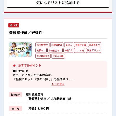
長期で働くならココ！
の移動交通費も規定支給！ さて…気になるお仕事内容は、
気になるリストに
追加する
当社スタッフさんの半数以上が1年以上活躍中！
『機械にセット→ボタン押し』の機械オペ。 難しい操作ナ
きっとアナタもそうなれる！
シ！ 重い部品ナシ！ のラクラク作業！ ■職場の雰囲気 《定
#ryo
着率バツグン↑》 「社会人経験がない」 「力仕事をしたくな
い」 から始めた方もたくさん！ 長期で働くならココ！ 当社ス
タッフさんの半数以上が1年以上活躍中！ きっとアナタもそう
派遣
なれる！ #ryo
機械操作員／好条件
未経験者OK
経験者歓迎
高収入
長期の仕事
駐車場あり
制服あり
社員食堂あり
染髪OK
シフト制
残業 20H以上
平均年齢20代
30代が活躍
おすすめポイント
■お仕事PR
さて…気になるお仕事内容は、
『機械にセット→ボタン押し』の機械オペ。
難しい操作ナシ！
もっと見る
重い部品ナシ！
のラクラク作業！
石川県能美市
勤 務 地
「マニュアルがあるのですぐマスターできました」の声も多数！
【最寄駅】鶴来 ／ 北陸鉄道石川線
≪40代からも活躍中≫
同年代の方も多数活躍中！
【時給】1,300 円
給 与
≪残業たっぷり！