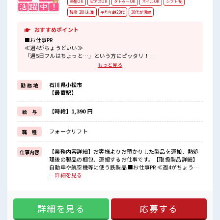
染髪OK
ピアスOK
タトゥーOK
ネイルOK
シフト制
残業 20H未満
平均年齢20代
30代が活躍
おすすめポイント
■お仕事PR
≪週4がちょうどいい≫
「週5日フルはちょっと…」という方にピッタリ！
≪ちょっとの残業で収入アップ≫
もっと見る
残業は月20時間未満で、
ほどよく稼げます♪
石川県小松市
勤 務 地
≪髪色自由で自分らしく働く≫
【最寄駅】
明るすぎたり奇抜でなければ基本的に自由！
(規定有)制服があると毎日の服選びに悩まずOK♪
≪初めての仕事だけど自分にもできそう≫
【時給】1,390 円
給 与
新しいことにチャレンジするのは不安だけど、
しっかり働く環境が整っています！
フォークリフト
職 種
イチからスキルUP・ステップUP目指していきましょう！
■職場の雰囲気
【業務内容詳細】お客様よりお預かりした製品を運搬、熱処
仕事内容
派手すぎなければ多少のヘアカラーもOKなのはウレシイPoint☆
理後の製品の梱包、運搬するお仕事です。【取扱製品詳細】
20代が多数活躍中！
自動車や航空機等に使う鉄製品 ■お仕事PR ≪週4がちょうど
社会人経験が浅くてもOK！
いい≫ 「週5日フルはちょっと…」という方にピッタリ！ ≪
…詳細を見る
ここから経験積んでいきましょ！
ちょっとの残業で収入アップ≫ 残業は月20時間未満で、 ほど
よく稼げます♪ ≪髪色自由で自分らしく働く≫ 明るすぎたり
奇抜でなければ基本的に自由！ (規定有)制服があると毎日の
詳細を見る
応募する
服選びに悩まずOK♪ ≪初めての仕事だけど自分にもできそう
≫ 新しいことにチャレンジするのは不安だけど、 しっかり働