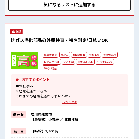
整っています！ イチからスキルUP・ステップUP目指してい
気になるリストに
追加する
きましょう！ ≪収入アップを目指せる≫ 高時給だらけの派遣
のお仕事です！ ■職場の雰囲気 20代活躍中のフレッシュな職
場です☆ 一息つける休憩スペースもあります！ 職場にはロッ
カー完備！ 私物の置きすぎには注意が必要ですね★ 残業多
め！ 稼ぎたい方は必見！
派遣
排ガス浄化部品の外観検査・特性測定/日払いOK
経験者歓迎
高収入
長期の仕事
制服あり
休憩室あり
ロッカー完備
シフト制
残業 20H以上
平均年齢20代
30代が活躍
おすすめポイント
■お仕事PR
≪経験を活かせる≫
これまでの経験を活かしませんか？
ブランクがあっても大丈夫♪
もっと見る
経験はちょっとだけ…という方もOK！
≪残業で稼げる≫
石川県能美市
勤 務 地
高収入を希望される方にオススメ。
【最寄駅】小舞子 ／ 北陸本線
残業は月20時間以上あります♪
制服があると毎日の服選びに悩まずOK♪
≪収入アップを目指せる≫
【時給】1,600 円
給 与
高時給だらけの派遣のお仕事です！