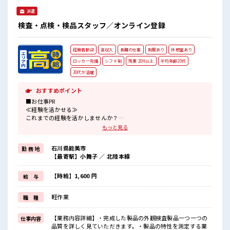
派遣
検査・点検・検品スタッフ／オンライン登録
経験者歓迎
高収入
長期の仕事
制服あり
休憩室あり
ロッカー完備
シフト制
残業 20H以上
平均年齢20代
30代が活躍
おすすめポイント
■お仕事PR
≪経験を活かせる≫
これまでの経験を活かしませんか？
ブランクがあっても大丈夫♪
もっと見る
経験はちょっとだけ…という方もOK！
≪稼ぎたい人向け≫
石川県能美市
勤 務 地
高収入を希望される方にオススメ。
【最寄駅】小舞子 ／ 北陸本線
残業は月20時間以上あります♪
制服があると毎日の服選びに悩まずOK♪
≪様々なお仕事をご提案≫
【時給】1,600 円
給 与
一人で悩まず気軽に相談できる、
派遣のお仕事です！
軽作業
職 種
■職場の雰囲気
20代の若い世代がたくさん活躍中の活気ある職場！
【業務内容詳細】・完成した製品の外観検査製品一つ一つの
仕事内容
しっかり休める休憩室あり！
品質を詳しく見ていただきます。・製品の特性を測定する業