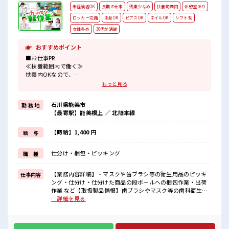
未経験者OK
長期の仕事
残業少なめ
扶養範囲内
休憩室あり
ロッカー完備
染髪OK
ピアスOK
ネイルOK
シフト制
女性多め
30代が活躍
おすすめポイント
■お仕事PR
≪扶養範囲内で働く≫
扶養内OKなので、
主婦&主夫さんも気軽にご応募くださいね♪
もっと見る
≪女性も働きやすい職場≫
もちろん男性の応募も歓迎ですよ！
石川県能美市
勤 務 地
≪時間にメリハリを≫
【最寄駅】能美根上 ／ 北陸本線
残業はほとんどナシ！
場合によってはお願いすることもあります♪
≪ヘアカラーOKで自由な雰囲気の職場≫
【時給】1,400 円
給 与
明るすぎたり奇抜でなければ基本的に自由！
(規定有)≪未経験でも活躍できる≫
仕分け・梱包・ピッキング
職 種
新しいことにチャレンジするのは不安だけど、
しっかり働く環境が整っています！
イチからスキルUP・ステップUP目指していきましょう！
【業務内容詳細】・マスクや歯ブラシ等の衛生用品のピッキ
仕事内容
ング・仕分け・仕分けた商品の段ボールへの梱包作業・出荷
■職場の雰囲気
作業 など【取扱製品情報】歯ブラシやマスク等の歯科衛生用
女性が多めの職場です♪
品 ■お仕事PR ≪扶養範囲内で働く≫ 扶養内OKなので、 主婦
…詳細を見る
髪型にこだわりのあるアナタは必見！
&主夫さんも気軽にご応募くださいね♪ ≪女性も働きやすい
髪型自由な職場！
職場≫ もちろん男性の応募も歓迎ですよ！ ≪時間にメリハリ
休憩室でホッと一息リフレッシュ！
を≫ 残業はほとんどナシ！ 場合によってはお願いすることも