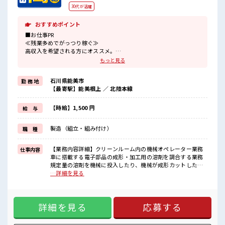
30代が活躍
おすすめポイント
■お仕事PR
≪残業多めでがっつり稼ぐ≫
高収入を希望される方にオススメ。
残業は月20時間以上あります♪
もっと見る
≪動きやすい制服アリ≫
制服があるので、
石川県能美市
勤 務 地
毎日の服装の悩み解消♪
【最寄駅】能美根上 ／ 北陸本線
≪未経験の方も大カンゲイ≫
新しいことにチャレンジするのは不安だけど、
しっかり働く環境が整っています！
【時給】1,500 円
給 与
イチからスキルUP・ステップUP目指していきましょう！
≪収入アップを目指せる≫
製造（組立・組み付け）
職 種
高時給だらけの派遣のお仕事です！
■職場の雰囲気
【業務内容詳細】クリーンルーム内の機械オペレーター業務
仕事内容
20代活躍中のフレッシュな職場です☆
車に搭載する電子部品の成形・加工用の溶剤を調合する業務
一息つける休憩スペースもあります！
規定量の溶剤を機械に投入したり、機械が成形カットした複
職場にはロッカー完備！
数のシートを手作業で重ね、機械に投入し圧着させます。動
…詳細を見る
私物の置きすぎには注意が必要ですね★
きのある仕事をしたい方におススメです。【取扱製品情報】
残業多め！
自動車、デバイス向け電子部品 ■お仕事PR ≪残業多めでがっ
稼ぎたい方は必見！
つり稼ぐ≫ 高収入を希望される方にオススメ。 残業は月20時
詳細を見る
応募する
間以上あります♪ ≪動きやすい制服アリ≫ 制服があるので、
毎日の服装の悩み解消♪ ≪未経験の方も大カンゲイ≫ 新しい
ことにチャレンジするのは不安だけど、 しっかり働く環境が