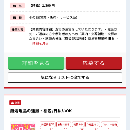
≪モチベーションもUP≫
派手過ぎなければ髪型や髪色自由♪
【時給】1,390 円
給 与
(規定有)≪ラクラク制服アリ≫
制服があるので、
その他(営業・販売・サービス系)
職 種
毎日の服装の悩み解消♪
≪様々なお仕事をご提案≫
一人で悩まず気軽に相談できる、
【業務内容詳細】斎場の運営をしていただきます。・電話応
仕事内容
派遣のお仕事です！
対・ご遺族の方や参列者の方へのご案内・火葬補助・火葬の
立ち合い・施設の掃除【取扱製品詳細】斎場管理業務 ■お仕
■職場の雰囲気
事PR ≪経験者活躍中≫ これまでの経験を活かしませんか？ ブ
…詳細を見る
少人数ですぐに馴染むことができそう♪
ランクがあっても大丈夫♪ 経験はちょっとだけ…という方も
アットホームな環境☆
OK！ ≪無理なくお給料に残業代を上乗せ≫ 残業は月20時間
明るすぎたり奇抜過ぎなければヘアカラーOK！
未満で、 ほどよく稼げます♪ ≪モチベーションもUP≫ 派手
仕事の合間の息抜きは休憩室で♪
詳細を見る
応募する
過ぎなければ髪型や髪色自由♪ (規定有)≪ラクラク制服アリ
≫ 制服があるので、 毎日の服装の悩み解消♪ ≪様々なお仕事
をご提案≫ 一人で悩まず気軽に相談できる、 派遣のお仕事で
す！ ■職場の雰囲気 少人数ですぐに馴染むことができそう♪
気になるリストに
追加する
アットホームな環境☆ 明るすぎたり奇抜過ぎなければヘアカ
ラーOK！ 仕事の合間の息抜きは休憩室で♪
派遣
熱処理品の運搬・梱包/日払いOK
未経験者OK
長期の仕事
制服あり
休憩室あり
ロッカー完備