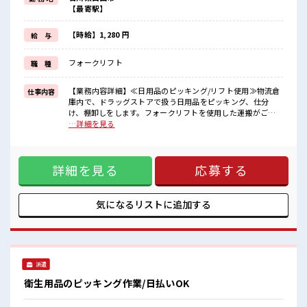
(規定有)≪未経験OKの仕事≫
【最寄駅】
新しいことにチャレンジするのは不安だけど、
しっかり働く環境が整っています！
イチからスキルUP・ステップUP目指していきましょう！
【時給】1,280 円
給 与
≪様々なお仕事をご提案≫
一人で悩まず気軽に相談できる、
フォークリフト
職 種
派遣のお仕事です！
■職場の雰囲気
【業務内容詳細】≪日用品のピッキング/リフト使用≫物流倉
仕事内容
髪型にこだわりのあるアナタは必見！
庫内で、ドラッグストアで扱う日用品をピッキング、仕分
髪型自由な職場！
け、棚卸しをします。フォークリフトを使用した運搬がござ
仕事の合間の息抜きは休憩室で♪
います。【取扱製品詳細】ドラッグストアで扱う日用品等 ■
…詳細を見る
ロッカーあり！
お仕事PR ≪稼ぎたい人向け≫ 高収入を希望される方にオスス
安心してお仕事に集中♪
メ。 残業は月20時間以上あります♪ ≪髪型自由≫ 基本的に髪
色自由で明るすぎたり奇抜でなければOKです！ (規定有)≪未
詳細を見る
応募する
経験OKの仕事≫ 新しいことにチャレンジするのは不安だけ
ど、 しっかり働く環境が整っています！ イチからスキルUP・
ステップUP目指していきましょう！ ≪様々なお仕事をご提案
≫ 一人で悩まず気軽に相談できる、 派遣のお仕事です！ ■職
気になるリストに
追加する
場の雰囲気 髪型にこだわりのあるアナタは必見！ 髪型自由な
職場！ 仕事の合間の息抜きは休憩室で♪ ロッカーあり！ 安心
してお仕事に集中♪
派遣
衛生用品のピッキング作業/日払いOK