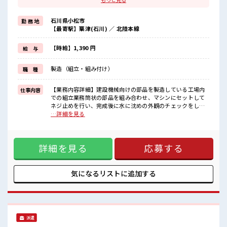
≪動きやすい制服アリ≫
制服があるので、
石川県小松市
勤 務 地
毎日の服装の悩み解消♪
【最寄駅】粟津(石川) ／ 北陸本線
≪初めての仕事だけど自分にもできそう≫
新しいことにチャレンジするのは不安だけど、
しっかり働く環境が整っています！
【時給】1,390 円
給 与
イチからスキルUP・ステップUP目指していきましょう！
≪自分に合った期間で働ける≫
製造（組立・組み付け）
職 種
福利厚生が整った派遣のお仕事です！
■職場の雰囲気
【業務内容詳細】建設機械向けの部品を製造している工場内
仕事内容
20代が多数活躍中！
での組立業務筒状の部品を組み合わせ、マシンにセットして
社会人経験が浅くてもOK！
ネジ止めを行い、完成後に水に沈めの外観のチェックをして
ここから経験積んでいきましょ！
いただきます。【取扱製品詳細】建設機械部品 ■お仕事PR ≪
…詳細を見る
休憩室完備でランチや休憩も充実しそう♪
適度な残業でお給料UP≫ 残業は月20時間未満で、 ほどよく
ロッカーあり！
稼げます♪ ≪動きやすい制服アリ≫ 制服があるので、 毎日の
安心してお仕事に集中♪
服装の悩み解消♪ ≪初めての仕事だけど自分にもできそう≫
詳細を見る
応募する
新しいことにチャレンジするのは不安だけど、 しっかり働く
環境が整っています！ イチからスキルUP・ステップUP目指
していきましょう！ ≪自分に合った期間で働ける≫ 福利厚生
が整った派遣のお仕事です！ ■職場の雰囲気 20代が多数活躍
気になるリストに
追加する
中！ 社会人経験が浅くてもOK！ ここから経験積んでいきま
しょ！ 休憩室完備でランチや休憩も充実しそう♪ ロッカーあ
り！ 安心してお仕事に集中♪
派遣