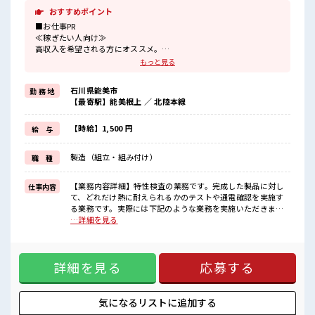
おすすめポイント
■お仕事PR
≪稼ぎたい人向け≫
高収入を希望される方にオススメ。
残業は月20時間以上あります♪
もっと見る
≪機能的な制服アリ≫
制服があるので、
石川県能美市
勤 務 地
毎日の服装の悩み解消♪
【最寄駅】能美根上 ／ 北陸本線
≪未経験OKの仕事≫
新しいことにチャレンジするのは不安だけど、
しっかり働く環境が整っています！
【時給】1,500 円
給 与
イチからスキルUP・ステップUP目指していきましょう！
≪収入アップを目指せる≫
製造（組立・組み付け）
職 種
高時給だらけの派遣のお仕事です！
■職場の雰囲気
【業務内容詳細】特性検査の業務です。完成した製品に対し
仕事内容
20代の若い世代がたくさん活躍中の活気ある職場！
て、どれだけ熱に耐えられるかのテストや通電確認を実施す
一息つける休憩スペースもあります！
る業務です。実際には下記のような業務を実施いただきま
職場にはロッカー完備！
す。・製品が乗っているパレットを機械にセット・機械への
…詳細を見る
私物の置きすぎには注意が必要ですね★
一部入力業務・パレットの取り出し・PCへの結果入力【取扱
製品情報】自動車、デバイス向け電子部品 ■お仕事PR ≪稼ぎ
たい人向け≫ 高収入を希望される方にオススメ。 残業は月20
詳細を見る
応募する
時間以上あります♪ ≪機能的な制服アリ≫ 制服があるので、
毎日の服装の悩み解消♪ ≪未経験OKの仕事≫ 新しいことに
チャレンジするのは不安だけど、 しっかり働く環境が整って
います！ イチからスキルUP・ステップUP目指していきまし
気になるリストに
追加する
ょう！ ≪収入アップを目指せる≫ 高時給だらけの派遣のお仕