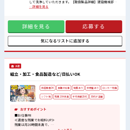
残業も1日1H程度あるので給料の上乗せも期待できそう！
して洗浄していただきます。【取扱製品詳細】建設機械部品
■お仕事PR ≪適度な残業でお給料UP≫ 残業は月20時間未満
…詳細を見る
で、 ほどよく稼げます♪ ≪動きやすい制服アリ≫ 制服がある
ので、 毎日の服装の悩み解消♪ ≪未経験でも活躍できる≫ 新
しいことにチャレンジするのは不安だけど、 しっかり働く環
詳細を見る
応募する
境が整っています！ イチからスキルUP・ステップUP目指し
ていきましょう！ ≪収入アップを目指せる≫ 高時給だらけの
派遣のお仕事です！ ■職場の雰囲気 20代活躍中のフレッシュ
な職場です☆ 残業も1日1H程度あるので給料の上乗せも期待
気になるリストに
追加する
できそう！
派遣
組立・加工・食品製造など/日払いOK
未経験者OK
長期の仕事
制服あり
休憩室あり
ロッカー完備
シフト制
残業 20H未満
平均年齢20代
30代が活躍
おすすめポイント
■お仕事PR
≪適度な残業でお給料UP≫
残業は月20時間未満で、
ほどよく稼げます♪
もっと見る