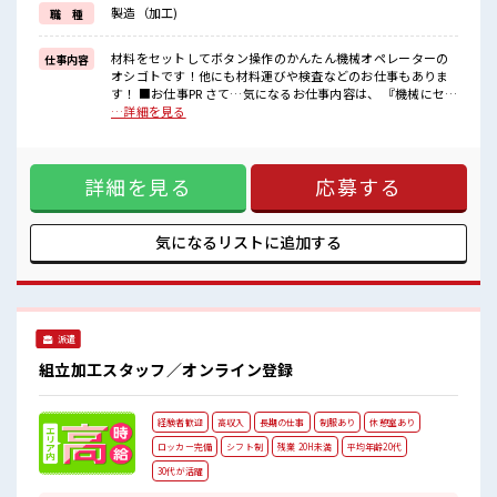
月20H～≫
製造（加工)
職 種
残業が多いので、
給与明細が楽しみになりそうですね！
≪髪型自由の職場≫
材料をセットしてボタン操作のかんたん機械オペレーターの
仕事内容
髪型にこだわりのあるアナタは必見！
オシゴトです！他にも材料運びや検査などのお仕事もありま
(詳しくは担当まで)≪制服あり≫
す！ ■お仕事PR さて…気になるお仕事内容は、 『機械にセッ
ナニ着ていこうか出勤前の悩みが解消♪
ト→ボタン押し』の機械オペ。 難しい操作ナシ！ 重い部品ナ
…詳細を見る
受入れ体制もバッチリ！
シ！ のラクラク作業！ 「マニュアルがあるのですぐマスター
できました」の声も多数！ ≪40代からも活躍中≫ 同年代の方
■職場の雰囲気
も多数活躍中！ ≪残業たっぷり！ 月20H～≫ 残業が多いの
ウレシイ髪型・カラー自由の職場♪
詳細を見る
応募する
で、 給与明細が楽しみになりそうですね！ ≪髪型自由の職場
派手すぎなければ、
≫ 髪型にこだわりのあるアナタは必見！ (詳しくは担当ま
働くために髪型を変えなくてもOK！
で)≪制服あり≫ ナニ着ていこうか出勤前の悩みが解消♪ 受
その日の気分でスタイリングできちゃう！
入れ体制もバッチリ！ ■職場の雰囲気 ウレシイ髪型・カラー
気になるリストに
追加する
≪ミドル世代もたくさん活躍中≫
自由の職場♪ 派手すぎなければ、 働くために髪型を変えなく
てもOK！ その日の気分でスタイリングできちゃう！ ≪ミド
ル世代もたくさん活躍中≫
派遣
組立加工スタッフ／オンライン登録
経験者歓迎
高収入
長期の仕事
制服あり
休憩室あり
ロッカー完備
シフト制
残業 20H未満
平均年齢20代
30代が活躍