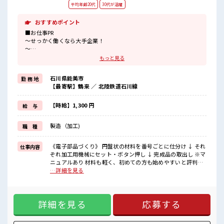
平均年齢20代
30代が活躍
おすすめポイント
■お仕事PR
～せっかく働くなら大手企業！
～
『一人暮らしをしたいけど費用をおさえタイ』
もっと見る
『家電を揃えるお金がナイ』
そんな方に...
石川県能美市
勤 務 地
お仕事だけじゃない◎住まいだってご提供します(*≧∀≦)ゞ
【最寄駅】鶴来 ／ 北陸鉄道石川線
(1)寮費0円のワンルーム寮
(2)TV/冷蔵庫/洗濯機/エアコンなどは備え付け
(3)駐車場完備なのでマイカー持ち込みOK
【時給】1,300 円
給 与
などなど...
赴任時は現地までの移動交通費も規定支給！
製造（加工)
職 種
さて…気になるお仕事内容は、
『機械にセット→ボタン押し』の機械オペ。
《電子部品づくり》 円盤状の材料を番号ごとに仕分け ↓ それ
仕事内容
難しい操作ナシ！
ぞれ加工用機械にセット・ボタン押し ↓ 完成品の取出し ※マ
重い部品ナシ！
ニュアルあり 材料も軽く、初めての方も始めやすいと評判◎
のラクラク作業！
ほか運搬・検査などもあり！ ※寮アリのお仕事！一人暮らし
…詳細を見る
スタートにもピッタリ♪ ■お仕事PR ～せっかく働くなら大手
■職場の雰囲気
企業！ ～ 『一人暮らしをしたいけど費用をおさえタイ』 『家
《定着率バツグン↑》
電を揃えるお金がナイ』 そんな方に... お仕事だけじゃない◎
「社会人経験がない」
詳細を見る
応募する
住まいだってご提供します(*≧∀≦)ゞ (1)寮費0円のワンルー
「力仕事をしたくない」
ム寮 (2)TV/冷蔵庫/洗濯機/エアコンなどは備え付け (3)駐車場
から始めた方もたくさん！
完備なのでマイカー持ち込みOK などなど... 赴任時は現地まで