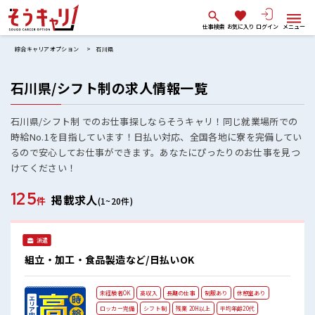
仕事検索
お気に入り
ログイン
メニュー
綜合キャリアオプション
石川県
石川県/シフト制の求人情報一覧
石川県/シフト制 でのお仕事探しならそうキャリ！同じ就業場所での
時給No.1を目指しています！日払い対応、全国各地に寮を完備してい
るので安心してお仕事ができます。あなたにぴったりのお仕事を見つ
けてください！
125
掲載求人
件
(1~20件)
派遣
組立・加工・食品製造など/日払いOK
未経験者OK
高収入
長期の仕事
制服あり
休憩室あり
ロッカー完備
シフト制
残業 20H以上
平均年齢20代