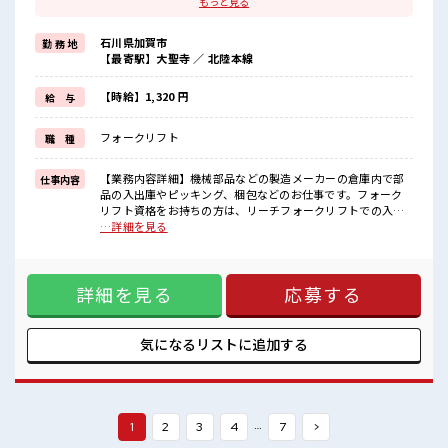
もっと見る
≪未経験でも活躍できる≫
新しいことにチャレンジするのは不安だけど、
石川県加賀市
勤 務 地
しっかり働く環境が整っています！
【最寄駅】大聖寺 ／ 北陸本線
イチからスキルUP・ステップUP目指していきましょう！
≪自分に合った期間で働ける≫
福利厚生が整った派遣のお仕事です！
【時給】1,320 円
給 与
■職場の雰囲気
フォークリフト
職 種
休憩室でホッと一息リフレッシュ！
職場にはロッカー完備！
私物の置きすぎには注意が必要ですね★
【業務内容詳細】機械部品などの製造メーカーの倉庫内で部
仕事内容
残業多め！
品の入出庫やピッキング、梱包などのお仕事です。フォーク
稼ぎたい方は必見！
リフト資格をお持ちの方は、リーチフォークリフトでの入出
庫作業をお願いします。(作業内8割はリーチフォークリフト
…詳細を見る
を使用、2割は手作業での運搬)冷暖房完備なので快適にお仕
事していただけます。【取扱製品情報】工場生産される部
品、家電製品等 ■お仕事PR ≪稼ぎたい人向け≫ 高収入を希望
詳細を見る
応募する
される方にオススメ。 残業は月20時間以上あります♪ ≪未経
験でも活躍できる≫ 新しいことにチャレンジするのは不安だ
けど、 しっかり働く環境が整っています！ イチからスキル
UP・ステップUP目指していきましょう！ ≪自分に合った期
気になるリストに
追加する
間で働ける≫ 福利厚生が整った派遣のお仕事です！ ■職場の
雰囲気 休憩室でホッと一息リフレッシュ！ 職場にはロッカー
完備！ 私物の置きすぎには注意が必要ですね★ 残業多め！ 稼
ぎたい方は必見！
…
1
2
3
4
7
>