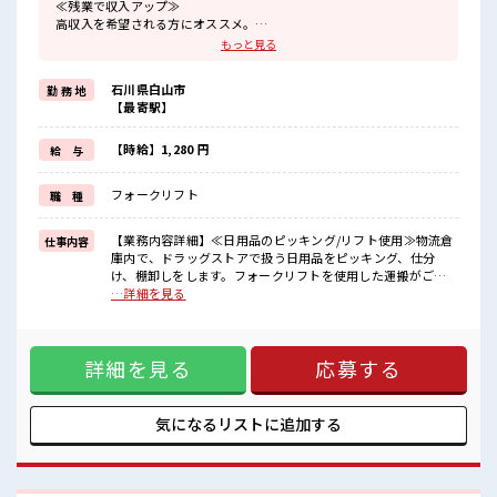
≪残業で収入アップ≫
高収入を希望される方にオススメ。
残業は月20時間以上あります♪
もっと見る
≪髪色自由で自分らしく働く≫
明るすぎたり奇抜でなければ基本的に自由！
石川県白山市
勤 務 地
(規定有)≪未経験の方も大カンゲイ≫
【最寄駅】
新しいことにチャレンジするのは不安だけど、
しっかり働く環境が整っています！
イチからスキルUP・ステップUP目指していきましょう！
【時給】1,280 円
給 与
≪収入アップを目指せる≫
高時給だらけの派遣のお仕事です！
フォークリフト
職 種
■職場の雰囲気
キバツ過ぎなければ髪色・髪型は自由！
【業務内容詳細】≪日用品のピッキング/リフト使用≫物流倉
仕事内容
あなたの個性を大事にできます♪
庫内で、ドラッグストアで扱う日用品をピッキング、仕分
休憩室で楽しくランチ♪
け、棚卸しをします。フォークリフトを使用した運搬がござ
時間があれば昼寝もしちゃおう！
います。【取扱製品詳細】ドラッグストアで扱う日用品等 ■
…詳細を見る
ロッカーあり！
お仕事PR ≪残業で収入アップ≫ 高収入を希望される方にオス
安心してお仕事に集中♪
スメ。 残業は月20時間以上あります♪ ≪髪色自由で自分らし
く働く≫ 明るすぎたり奇抜でなければ基本的に自由！ (規定
詳細を見る
応募する
有)≪未経験の方も大カンゲイ≫ 新しいことにチャレンジする
のは不安だけど、 しっかり働く環境が整っています！ イチか
らスキルUP・ステップUP目指していきましょう！ ≪収入ア
ップを目指せる≫ 高時給だらけの派遣のお仕事です！ ■職場
気になるリストに
追加する
の雰囲気 キバツ過ぎなければ髪色・髪型は自由！ あなたの個
性を大事にできます♪ 休憩室で楽しくランチ♪ 時間があれば
昼寝もしちゃおう！ ロッカーあり！ 安心してお仕事に集中♪