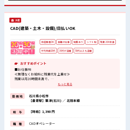
事です！ ■職場の雰囲気 20代の若い世代がたくさん活躍中の
活気ある職場！ 一息つける休憩スペースもあります！ 職場に
はロッカー完備！ 私物の置きすぎには注意が必要ですね★
派遣
CAD(建築・土木・設備)/日払いOK
未経験者OK
長期の仕事
制服あり
シフト制
残業 20H未満
平均年齢20代
30代が活躍
50代以上も活躍
おすすめポイント
■お仕事PR
≪無理なくお給料に残業代を上乗せ≫
残業は月20時間未満で、
ほどよく稼げます♪
もっと見る
≪動きやすい制服アリ≫
制服があるので、
石川県小松市
勤 務 地
毎日の服装の悩み解消♪
【最寄駅】粟津(石川) ／ 北陸本線
≪初めての仕事だけど自分にもできそう≫
新しいことにチャレンジするのは不安だけど、
しっかり働く環境が整っています！
【時給】1,390 円
給 与
イチからスキルUP・ステップUP目指していきましょう！
≪自分に向いている仕事が探せる≫
CADオペレーター
職 種
困った事などがあれば、
担当がしっかりサポートします！