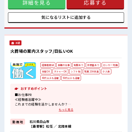
残業はほとんどありません！
詳細を見る
応募する
あります♪ ≪ヘアカラーOKで自由な雰囲気の職場≫ 明るす
ぎたり奇抜でなければ基本的に自由！ (規定有)≪未経験でも
活躍できる≫ 新しいことにチャレンジするのは不安だけど、
しっかり働く環境が整っています！ イチからスキルUP・ステ
気になるリストに
追加する
ップUP目指していきましょう！ ■職場の雰囲気 女性が多めの
職場です♪ 髪型にこだわりのあるアナタは必見！ 髪型自由な
職場！ 休憩室でホッと一息リフレッシュ！ 残業はほとんどあ
りません！
派遣
火葬場の案内スタッフ/日払いOK
経験者歓迎
長期の仕事
制服あり
休憩室あり
ロッカー完備
染髪OK
タトゥーOK
シフト制
残業 20H未満
少人数
40代以上も活躍
50代以上も活躍
おすすめポイント
■お仕事PR
≪経験者活躍中≫
これまでの経験を活かしませんか？
ブランクがあっても大丈夫♪
もっと見る
経験はちょっとだけ…という方もOK！
≪無理なくお給料に残業代を上乗せ≫
石川県白山市
勤 務 地
残業は月20時間未満で、
【最寄駅】松任 ／ 北陸本線
ほどよく稼げます♪