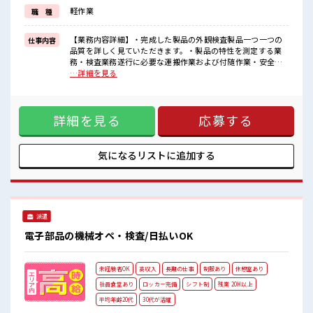
軽作業
職 種
■職場の雰囲気
20代活躍中のフレッシュな職場です☆
しっかり休める休憩室あり！
【業務内容詳細】・完成した製品の外観検査製品一つ一つの
仕事内容
オンオフの切替もできちゃう！
品質を詳しく見ていただきます。・製品の特性を測定する業
持ち物が多いあなたにもぴったり☆
務・検査業務遂行に必要な運搬作業および付随作業・安全衛
ロッカー付き職場♪
生活動・保全活動・5S活動の参加【取扱製品情報】自動車の
…詳細を見る
排ガス中に含まれる有害成分を浄化するための製品 ■お仕事
PR ≪経験を活かせる≫ これまでの経験を活かしませんか？ ブ
ランクがあっても大丈夫♪ 経験はちょっとだけ…という方も
詳細を見る
応募する
OK！ ≪残業で稼げる≫ 高収入を希望される方にオススメ。
残業は月20時間以上あります♪ 制服があると毎日の服選びに
悩まずOK♪ ≪収入アップを目指せる≫ 高時給だらけの派遣
のお仕事です！ ■職場の雰囲気 20代活躍中のフレッシュな職
気になるリストに
追加する
場です☆ しっかり休める休憩室あり！ オンオフの切替もでき
ちゃう！ 持ち物が多いあなたにもぴったり☆ ロッカー付き職
場♪
派遣
電子部品の機械オペ・検査/日払いOK
未経験者OK
高収入
長期の仕事
制服あり
休憩室あり
社員食堂あり
ロッカー完備
シフト制
残業 20H以上
平均年齢20代
30代が活躍