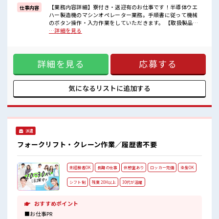
イチからスキルUP・ステップUP目指していきましょう！
【業務内容詳細】寮付き・送迎有のお仕事です！半導体ウエ
仕事内容
ハー製造機のマシンオペレーター業務。手順書に従って機械
■職場の雰囲気
のボタン操作・入力作業をしていただきます。 【取扱製品詳
少人数の職場でこじんまり。
細】半導体 ※寮アリのお仕事！一人暮らしスタートにもピッ
…詳細を見る
職場の仲間との交流もできちゃうかも？
タリ♪ ■お仕事PR ≪寮で住込みで働こう≫ 自宅～職場が遠く
休憩室で楽しくおしゃべり！
ても、 興味があれば安心して応募できちゃう！ 自分で部屋を
ストレス解消☆
借りるより安く住めちゃうかも？ ≪稼ぎたい人向け≫ 高収入
職場にはロッカー完備！
詳細を見る
応募する
を希望される方にオススメ。 残業は月20時間以上あります♪
私物の置きすぎには注意が必要ですね★
≪ラクラク制服アリ≫ 制服があるので、 毎日の服装の悩み解
消♪ ≪未経験OKの仕事≫ 新しいことにチャレンジするのは
不安だけど、 しっかり働く環境が整っています！ イチからス
気になるリストに
追加する
キルUP・ステップUP目指していきましょう！ ■職場の雰囲
気 少人数の職場でこじんまり。 職場の仲間との交流もできち
ゃうかも？ 休憩室で楽しくおしゃべり！ ストレス解消☆ 職場
にはロッカー完備！ 私物の置きすぎには注意が必要ですね★
派遣
フォークリフト・クレーン作業／履歴書不要
未経験者OK
長期の仕事
休憩室あり
ロッカー完備
染髪OK
シフト制
残業 20H以上
30代が活躍
おすすめポイント
■お仕事PR