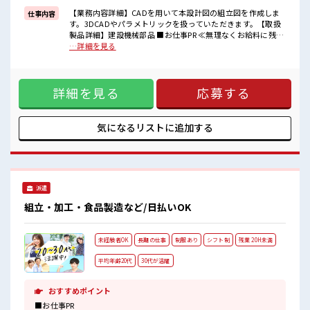
【業務内容詳細】CADを用いて本設計図の組立図を作成しま
仕事内容
■職場の雰囲気
す。3DCADやパラメトリックを扱っていただきます。【取扱
20代が多数活躍中！
製品詳細】建設機械部品 ■お仕事PR ≪無理なくお給料に残業
社会人経験が浅くてもOK！
代を上乗せ≫ 残業は月20時間未満で、 ほどよく稼げます♪ ≪
…詳細を見る
ここから経験積んでいきましょ！
動きやすい制服アリ≫ 制服があるので、 毎日の服装の悩み解
ホドよく残業があるのでホドよく働きたい方にオススメ！
消♪ ≪初めての仕事だけど自分にもできそう≫ 新しいことに
チャレンジするのは不安だけど、 しっかり働く環境が整って
詳細を見る
応募する
います！ イチからスキルUP・ステップUP目指していきまし
ょう！ ≪自分に向いている仕事が探せる≫ 困った事などがあ
れば、 担当がしっかりサポートします！ ■職場の雰囲気 20代
が多数活躍中！ 社会人経験が浅くてもOK！ ここから経験積
気になるリストに
追加する
んでいきましょ！ ホドよく残業があるのでホドよく働きたい
方にオススメ！
派遣
組立・加工・食品製造など/日払いOK
未経験者OK
長期の仕事
制服あり
シフト制
残業 20H未満
平均年齢20代
30代が活躍
おすすめポイント
■お仕事PR