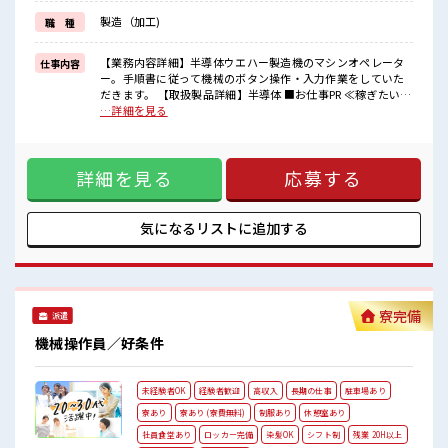
≪様々なお仕事をご提案≫
製造（加工)
職 種
一人で悩まず気軽に相談できる、
派遣のお仕事です！
【業務内容詳細】半導体ウエハー製造機のマシンオペレータ
仕事内容
■職場の雰囲気
ー。手順書に従って機械のボタン操作・入力作業をしていた
少人数ですぐに馴染むことができそう♪
だきます。 【取扱製品詳細】半導体 ■お仕事PR ≪稼ぎたい人
アットホームな環境☆
向け≫ 高収入を希望される方にオススメ。 残業は月20時間以
…詳細を見る
一息つける休憩スペースもあります！
上あります♪ ≪機能的な制服アリ≫ 制服があるので、 毎日の
ロッカーあり！
服装の悩み解消♪ ≪未経験OKの仕事≫ 新しいことにチャレ
安心してお仕事に集中♪
ンジするのは不安だけど、 しっかり働く環境が整っていま
残業がしっかりあるお仕事！
詳細を見る
応募する
す！ イチからスキルUP・ステップUP目指していきましょ
う！ ≪様々なお仕事をご提案≫ 一人で悩まず気軽に相談でき
る、 派遣のお仕事です！ ■職場の雰囲気 少人数ですぐに馴染
むことができそう♪ アットホームな環境☆ 一息つける休憩ス
気になるリストに
追加する
ペースもあります！ ロッカーあり！ 安心してお仕事に集中♪
残業がしっかりあるお仕事！
寮完備
派遣
機械操作員／好条件
未経験者OK
経験者歓迎
高収入
長期の仕事
駐車場あり
寮あり
寮あり (寮費無料)
制服あり
休憩室あり
社員食堂あり
ロッカー完備
染髪OK
シフト制
残業 20H以上