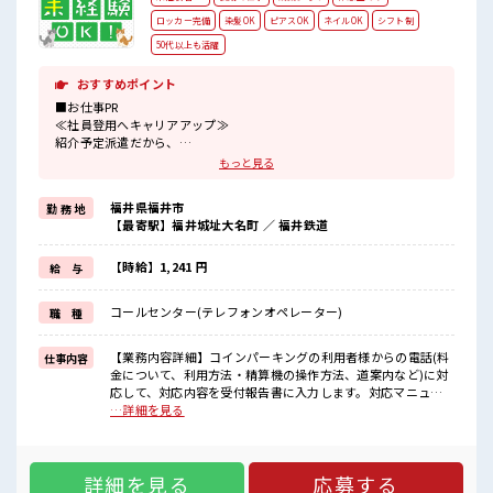
ロッカー完備
染髪OK
ピアスOK
ネイルOK
シフト制
50代以上も活躍
おすすめポイント
■お仕事PR
≪社員登用へキャリアアップ≫
紹介予定派遣だから、
自分に職場が合うかお試しできるのがウレシイですね☆
もっと見る
≪無理なく働ける≫
場合によってはお願いすることもありますが、
福井県福井市
勤 務 地
残業はほとんどナシ！
【最寄駅】福井城址大名町 ／ 福井鉄道
≪ヘアカラーOKで自由な雰囲気の職場≫
明るすぎたり奇抜でなければ基本的に自由！
(規定有)≪未経験の方も大カンゲイ≫
【時給】1,241 円
給 与
新しいことにチャレンジするのは不安だけど、
しっかり働く環境が整っています！
コールセンター(テレフォンオペレーター)
職 種
イチからスキルUP・ステップUP目指していきましょう！
■職場の雰囲気
【業務内容詳細】コインパーキングの利用者様からの電話(料
仕事内容
キバツ過ぎなければ髪色・髪型は自由！
金について、利用方法・精算機の操作方法、道案内など)に対
あなたの個性を大事にできます♪
応して、対応内容を受付報告書に入力します。対応マニュア
仕事の合間の息抜きは休憩室で♪
ルあり。【取扱製品情報】駐車場・コインパーキング経営 ■
…詳細を見る
ロッカーあり！
お仕事PR ≪社員登用へキャリアアップ≫ 紹介予定派遣だか
安心してお仕事に集中♪
ら、 自分に職場が合うかお試しできるのがウレシイですね☆
≪無理なく働ける≫ 場合によってはお願いすることもありま
詳細を見る
応募する
すが、 残業はほとんどナシ！ ≪ヘアカラーOKで自由な雰囲