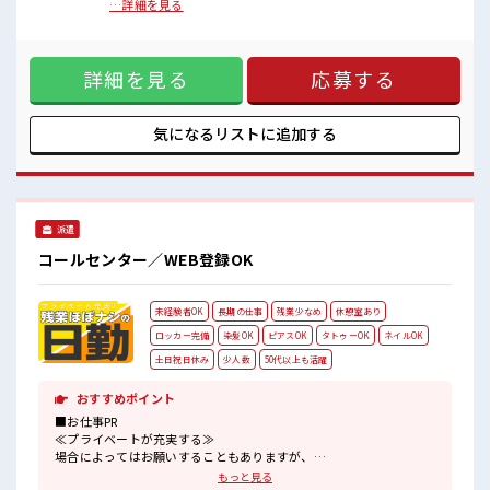
職場の仲間との交流もできちゃうかも？
し、商品の使い方や故障・修理に関するご案内、修理オーダ
…詳細を見る
キバツ過ぎなければ髪色・髪型は自由！
ーの作成を行っていただきます。マニュアルに沿って対応で
あなたの個性を大事にできます♪
きるため、安心して業務を始められます。【取扱製品情報】
空気清浄機 ■お仕事PR ≪時間にメリハリを≫ 残業はほとんど
詳細を見る
応募する
ナシ！ 場合によってはお願いすることもあります♪ ≪週休2
日制≫ 週末は家族や友人と一緒にプライベート満喫！ ≪ヘア
カラーOKで自由な雰囲気の職場≫ 明るすぎたり奇抜でなけれ
ば基本的に自由！ (規定有)≪未経験でも活躍できる≫ 新しい
気になるリストに
追加する
ことにチャレンジするのは不安だけど、 しっかり働く環境が
整っています！ イチからスキルUP・ステップUP目指してい
きましょう！ ≪自分に合った期間で働ける≫ 福利厚生が整っ
た派遣のお仕事です！ ■職場の雰囲気 少人数の職場でこじん
まり。 職場の仲間との交流もできちゃうかも？ キバツ過ぎな
派遣
ければ髪色・髪型は自由！ あなたの個性を大事にできます♪
コールセンター／WEB登録OK
未経験者OK
長期の仕事
残業少なめ
休憩室あり
ロッカー完備
染髪OK
ピアスOK
タトゥーOK
ネイルOK
土日祝日休み
少人数
50代以上も活躍
おすすめポイント
■お仕事PR
≪プライベートが充実する≫
場合によってはお願いすることもありますが、
残業はほとんどナシ！
もっと見る