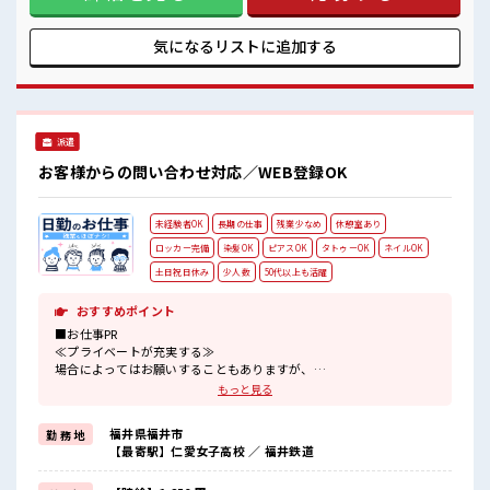
気の職場≫ 明るすぎたり奇抜でなければ基本的に自由！ (規
定有)≪未経験の方も大カンゲイ≫ 新しいことにチャレンジす
るのは不安だけど、 しっかり働く環境が整っています！ イチ
気になるリストに
追加する
からスキルUP・ステップUP目指していきましょう！ ■職場
の雰囲気 キバツ過ぎなければ髪色・髪型は自由！ あなたの個
性を大事にできます♪ 仕事の合間の息抜きは休憩室で♪ ロッ
カーあり！ 安心してお仕事に集中♪
派遣
お客様からの問い合わせ対応／WEB登録OK
未経験者OK
長期の仕事
残業少なめ
休憩室あり
ロッカー完備
染髪OK
ピアスOK
タトゥーOK
ネイルOK
土日祝日休み
少人数
50代以上も活躍
おすすめポイント
■お仕事PR
≪プライベートが充実する≫
場合によってはお願いすることもありますが、
残業はほとんどナシ！
もっと見る
≪週休2日制≫
週末は家族や友人と一緒にプライベート満喫！
福井県福井市
勤 務 地
≪モチベーションもUP≫
【最寄駅】仁愛女子高校 ／ 福井鉄道
派手過ぎなければ髪型や髪色自由♪
(規定有)≪未経験の方も大カンゲイ≫