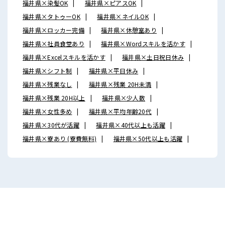
福井県×染髪OK
福井県×ピアスOK
福井県×タトゥーOK
福井県×ネイルOK
福井県×ロッカー完備
福井県×休憩室あり
福井県×社員食堂あり
福井県×Wordスキルを活かす
福井県×Excelスキルを活かす
福井県×土日祝日休み
福井県×シフト制
福井県×平日休み
福井県×残業なし
福井県×残業 20H未満
福井県×残業 20H以上
福井県×少人数
福井県×女性多め
福井県×平均年齢20代
福井県×30代が活躍
福井県×40代以上も活躍
福井県×寮あり (寮費無料)
福井県×50代以上も活躍