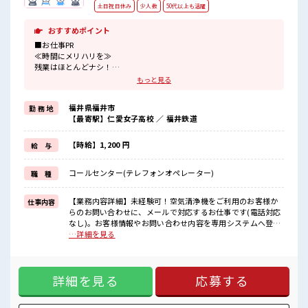
土日祝日休み
少人数
50代以上も活躍
おすすめポイント
■お仕事PR
≪時間にメリハリを≫
残業はほとんどナシ！
場合によってはお願いすることもあります♪
もっと見る
≪週休2日制≫
週末は家族や友人と一緒にプライベート満喫！
福井県福井市
勤 務 地
≪ヘアカラーOKで自由な雰囲気の職場≫
【最寄駅】仁愛女子高校 ／ 福井鉄道
明るすぎたり奇抜でなければ基本的に自由！
(規定有)≪未経験でも活躍できる≫
新しいことにチャレンジするのは不安だけど、
【時給】1,200 円
給 与
しっかり働く環境が整っています！
イチからスキルUP・ステップUP目指していきましょう！
コールセンター(テレフォンオペレーター)
職 種
≪自分に合った期間で働ける≫
福利厚生が整った派遣のお仕事です！
【業務内容詳細】未経験可！空気清浄機をご利用のお客様か
仕事内容
■職場の雰囲気
らのお問い合わせに、メールで対応するお仕事です(電話対応
少人数の職場でこじんまり。
なし)。お客様情報やお問い合わせ内容を専用システムへ登録
職場の仲間との交流もできちゃうかも？
し、商品の使い方や故障・修理に関するご案内、修理オーダ
…詳細を見る
キバツ過ぎなければ髪色・髪型は自由！
ーの作成を行っていただきます。マニュアルに沿って対応で
あなたの個性を大事にできます♪
きるため、安心して業務を始められます。【取扱製品情報】
空気清浄機 ■お仕事PR ≪時間にメリハリを≫ 残業はほとんど
詳細を見る
応募する
ナシ！ 場合によってはお願いすることもあります♪ ≪週休2
日制≫ 週末は家族や友人と一緒にプライベート満喫！ ≪ヘア
カラーOKで自由な雰囲気の職場≫ 明るすぎたり奇抜でなけれ