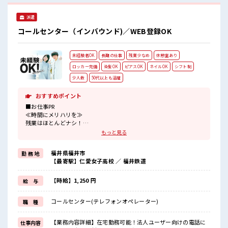
た派遣のお仕事です！ ■職場の雰囲気 少人数の職場でこじん
まり。 職場の仲間との交流もできちゃうかも？ キバツ過ぎな
派遣
ければ髪色・髪型は自由！ あなたの個性を大事にできます♪
コールセンター（インバウンド)／WEB登録OK
未経験者OK
長期の仕事
残業少なめ
休憩室あり
ロッカー完備
染髪OK
ピアスOK
ネイルOK
シフト制
少人数
50代以上も活躍
おすすめポイント
■お仕事PR
≪時間にメリハリを≫
残業はほとんどナシ！
場合によってはお願いすることもあります♪
もっと見る
≪髪色自由で自分らしく働く≫
明るすぎたり奇抜でなければ基本的に自由！
福井県福井市
勤 務 地
(規定有)≪未経験の方も大カンゲイ≫
【最寄駅】仁愛女子高校 ／ 福井鉄道
新しいことにチャレンジするのは不安だけど、
しっかり働く環境が整っています！
イチからスキルUP・ステップUP目指していきましょう！
【時給】1,250 円
給 与
≪自分に向いている仕事が探せる≫
困った事などがあれば、
コールセンター(テレフォンオペレーター)
職 種
担当がしっかりサポートします！
■職場の雰囲気
【業務内容詳細】在宅勤務可能！法人ユーザー向けの電話に
仕事内容