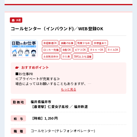
の雰囲気 キバツ過ぎなければ髪色・髪型は自由！ あなたの個
性を大事にできます♪ 仕事の合間の息抜きは休憩室で♪ ロッ
カーあり！ 安心してお仕事に集中♪
派遣
コールセンター（インバウンド)／WEB登録OK
未経験者OK
長期の仕事
残業少なめ
休憩室あり
ロッカー完備
染髪OK
ピアスOK
タトゥーOK
ネイルOK
土日祝日休み
少人数
50代以上も活躍
おすすめポイント
■お仕事PR
≪プライベートが充実する≫
場合によってはお願いすることもありますが、
残業はほとんどナシ！
もっと見る
≪週休2日制≫
週末は家族や友人と一緒にプライベート満喫！
福井県福井市
勤 務 地
≪モチベーションもUP≫
【最寄駅】仁愛女子高校 ／ 福井鉄道
派手過ぎなければ髪型や髪色自由♪
(規定有)≪未経験の方も大カンゲイ≫
新しいことにチャレンジするのは不安だけど、
【時給】1,250 円
給 与
しっかり働く環境が整っています！
イチからスキルUP・ステップUP目指していきましょう！
コールセンター(テレフォンオペレーター)
職 種
≪収入アップを目指せる≫