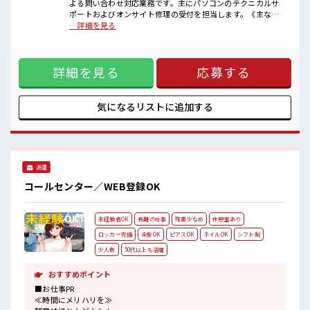
“コジンマリ”が好きな方にもお勧め！！
よる問い合わせ対応業務です。主にパソコンのテクニカルサ
少人数の職場です♪
ポートおよびオンサイト修理の受付を担当します。《主な問
明るすぎたり奇抜過ぎなければヘアカラーOK！
い合わせ内容》・電源ボタンを押しても電源が入らない・ラ
…詳細を見る
休憩室でホッと一息リフレッシュ！
ンプが点滅して動作しない・マウスが接続できないなど上記
残業はほとんどありません！
のような不具合についてヒアリングを行い、マニュアルに沿
って対応手順をご案内します。修理対応が必要な場合は、障
詳細を見る
応募する
害の切り分けを行い故障部品を特定したうえで、出張修理を
行うエンジニアの手配を行います。※実際にスタッフが修理
に伺うことはありません。【取扱製品情報】PC ■お仕事PR ≪
時間にメリハリを≫ 残業はほとんどナシ！ 場合によってはお
気になるリストに
追加する
願いすることもあります♪ ≪髪色自由で自分らしく働く≫ 明
るすぎたり奇抜でなければ基本的に自由！ (規定有)≪未経験
の方も大カンゲイ≫ 新しいことにチャレンジするのは不安だ
けど、 しっかり働く環境が整っています！ イチからスキル
UP・ステップUP目指していきましょう！ ≪自分に向いてい
派遣
る仕事が探せる≫ 困った事などがあれば、 担当がしっかりサ
ポートします！ ■職場の雰囲気 “コジンマリ”が好きな方にも
コールセンター／WEB登録OK
お勧め！！ 少人数の職場です♪ 明るすぎたり奇抜過ぎなけれ
ばヘアカラーOK！ 休憩室でホッと一息リフレッシュ！ 残業
はほとんどありません！
未経験者OK
長期の仕事
残業少なめ
休憩室あり
ロッカー完備
染髪OK
ピアスOK
ネイルOK
シフト制
少人数
50代以上も活躍
おすすめポイント
■お仕事PR
≪時間にメリハリを≫