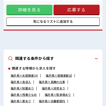
安心してお仕事に集中♪
ら、 自分に職場が合うかお試しできるのがウレシイですね☆
≪無理なく働ける≫ 場合によってはお願いすることもありま
詳細を見る
応募する
すが、 残業はほとんどナシ！ ≪ヘアカラーOKで自由な雰囲
気の職場≫ 明るすぎたり奇抜でなければ基本的に自由！ (規
定有)≪未経験の方も大カンゲイ≫ 新しいことにチャレンジす
るのは不安だけど、 しっかり働く環境が整っています！ イチ
気になるリストに
追加する
からスキルUP・ステップUP目指していきましょう！ ■職場
の雰囲気 キバツ過ぎなければ髪色・髪型は自由！ あなたの個
性を大事にできます♪ 仕事の合間の息抜きは休憩室で♪ ロッ
カーあり！ 安心してお仕事に集中♪
関連する条件から探す
関連する特徴から求人を探す
福井県×未経験者OK
福井県×経験者歓迎
福井県×高収入
福井県×長期の仕事
福井県×制服あり
福井県×研修あり
福井県×残業少なめ
福井県×駐車場あり
福井県×寮あり
福井県×扶養範囲内