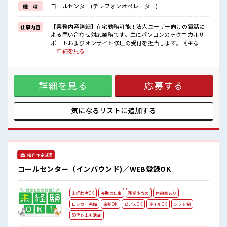
困った事などがあれば、
コールセンター(テレフォンオペレーター)
職 種
担当がしっかりサポートします！
■職場の雰囲気
【業務内容詳細】在宅勤務可能！法人ユーザー向けの電話に
仕事内容
“コジンマリ”が好きな方にもお勧め！！
よる問い合わせ対応業務です。主にパソコンのテクニカルサ
少人数の職場です♪
ポートおよびオンサイト修理の受付を担当します。《主な問
明るすぎたり奇抜過ぎなければヘアカラーOK！
い合わせ内容》・電源ボタンを押しても電源が入らない・ラ
…詳細を見る
休憩室でホッと一息リフレッシュ！
ンプが点滅して動作しない・マウスが接続できないなど上記
残業はほとんどありません！
のような不具合についてヒアリングを行い、マニュアルに沿
って対応手順をご案内します。修理対応が必要な場合は、障
詳細を見る
応募する
害の切り分けを行い故障部品を特定したうえで、出張修理を
行うエンジニアの手配を行います。※実際にスタッフが修理
に伺うことはありません。【取扱製品情報】PC ■お仕事PR ≪
時間にメリハリを≫ 残業はほとんどナシ！ 場合によってはお
気になるリストに
追加する
願いすることもあります♪ ≪髪色自由で自分らしく働く≫ 明
るすぎたり奇抜でなければ基本的に自由！ (規定有)≪未経験
の方も大カンゲイ≫ 新しいことにチャレンジするのは不安だ
けど、 しっかり働く環境が整っています！ イチからスキル
UP・ステップUP目指していきましょう！ ≪自分に向いてい
紹介予定派遣
る仕事が探せる≫ 困った事などがあれば、 担当がしっかりサ
ポートします！ ■職場の雰囲気 “コジンマリ”が好きな方にも
コールセンター（インバウンド)／WEB登録OK
お勧め！！ 少人数の職場です♪ 明るすぎたり奇抜過ぎなけれ
ばヘアカラーOK！ 休憩室でホッと一息リフレッシュ！ 残業
はほとんどありません！
未経験者OK
長期の仕事
残業少なめ
休憩室あり
ロッカー完備
染髪OK
ピアスOK
ネイルOK
シフト制
50代以上も活躍