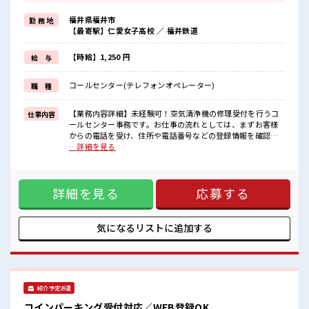
≪週休2日制≫
週末は家族や友人と一緒にプライベート満喫！
福井県福井市
勤 務 地
≪モチベーションもUP≫
【最寄駅】仁愛女子高校 ／ 福井鉄道
派手過ぎなければ髪型や髪色自由♪
(規定有)≪未経験の方も大カンゲイ≫
新しいことにチャレンジするのは不安だけど、
【時給】1,250 円
給 与
しっかり働く環境が整っています！
イチからスキルUP・ステップUP目指していきましょう！
コールセンター(テレフォンオペレーター)
職 種
≪収入アップを目指せる≫
高時給だらけの派遣のお仕事です！
【業務内容詳細】未経験可！空気清浄機の修理受付を行うコ
仕事内容
■職場の雰囲気
ールセンター事務です。お仕事の流れとしては、まずお客様
少人数の職場だから一緒に働く仲間との距離もグッと近い！
からの電話を受け、住所や電話番号などの登録情報を確認し
派手すぎなければ多少のヘアカラーもOKなのはウレシイPoint☆
ます。次に、故障の症状や型番をヒアリングし、その内容を
…詳細を見る
休憩室完備でランチや休憩も充実しそう♪
専用システムへ入力します。その後、修理が必要な場合は、
訪問する技術員の手配まで行います。電話対応とデータ入力
を中心とした、マニュアルに沿って進める事務業務です。
詳細を見る
応募する
【取扱製品情報】空気清浄機 ■お仕事PR ≪プライベートが充
実する≫ 場合によってはお願いすることもありますが、 残業
はほとんどナシ！ ≪週休2日制≫ 週末は家族や友人と一緒に
プライベート満喫！ ≪モチベーションもUP≫ 派手過ぎなけれ
気になるリストに
追加する
ば髪型や髪色自由♪ (規定有)≪未経験の方も大カンゲイ≫ 新
しいことにチャレンジするのは不安だけど、 しっかり働く環
境が整っています！ イチからスキルUP・ステップUP目指し
ていきましょう！ ≪収入アップを目指せる≫ 高時給だらけの
派遣のお仕事です！ ■職場の雰囲気 少人数の職場だから一緒
紹介予定派遣
に働く仲間との距離もグッと近い！ 派手すぎなければ多少の
ヘアカラーもOKなのはウレシイPoint☆ 休憩室完備でランチ
コインパーキング受付対応／WEB登録OK