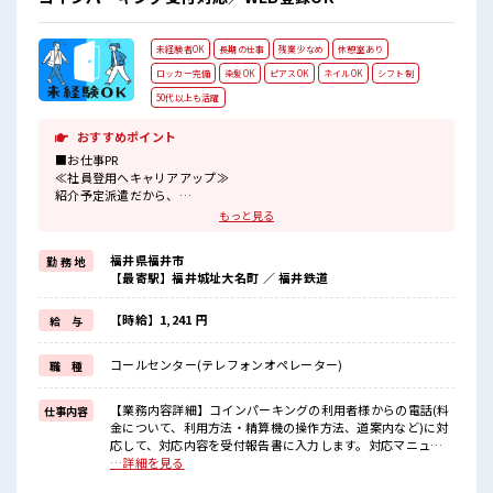
や休憩も充実しそう♪
未経験者OK
長期の仕事
残業少なめ
休憩室あり
ロッカー完備
染髪OK
ピアスOK
ネイルOK
シフト制
50代以上も活躍
おすすめポイント
■お仕事PR
≪社員登用へキャリアアップ≫
紹介予定派遣だから、
自分に職場が合うかお試しできるのがウレシイですね☆
もっと見る
≪無理なく働ける≫
場合によってはお願いすることもありますが、
福井県福井市
勤 務 地
残業はほとんどナシ！
【最寄駅】福井城址大名町 ／ 福井鉄道
≪ヘアカラーOKで自由な雰囲気の職場≫
明るすぎたり奇抜でなければ基本的に自由！
(規定有)≪未経験の方も大カンゲイ≫
【時給】1,241 円
給 与
新しいことにチャレンジするのは不安だけど、
しっかり働く環境が整っています！
コールセンター(テレフォンオペレーター)
職 種
イチからスキルUP・ステップUP目指していきましょう！
■職場の雰囲気
【業務内容詳細】コインパーキングの利用者様からの電話(料
仕事内容
キバツ過ぎなければ髪色・髪型は自由！
金について、利用方法・精算機の操作方法、道案内など)に対
あなたの個性を大事にできます♪
応して、対応内容を受付報告書に入力します。対応マニュア
仕事の合間の息抜きは休憩室で♪
ルあり。【取扱製品情報】駐車場・コインパーキング経営 ■
…詳細を見る
ロッカーあり！
お仕事PR ≪社員登用へキャリアアップ≫ 紹介予定派遣だか