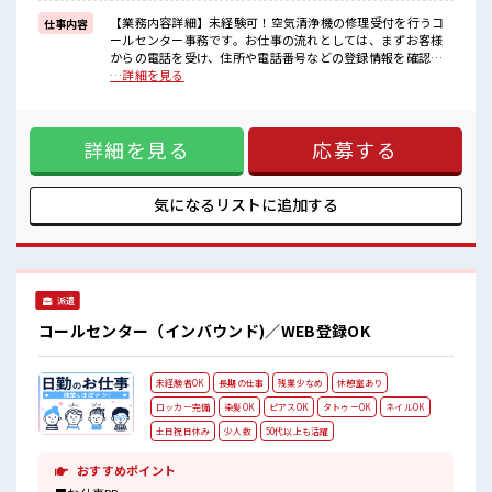
高時給だらけの派遣のお仕事です！
【業務内容詳細】未経験可！空気清浄機の修理受付を行うコ
仕事内容
■職場の雰囲気
ールセンター事務です。お仕事の流れとしては、まずお客様
少人数の職場だから一緒に働く仲間との距離もグッと近い！
からの電話を受け、住所や電話番号などの登録情報を確認し
派手すぎなければ多少のヘアカラーもOKなのはウレシイPoint☆
ます。次に、故障の症状や型番をヒアリングし、その内容を
…詳細を見る
休憩室完備でランチや休憩も充実しそう♪
専用システムへ入力します。その後、修理が必要な場合は、
訪問する技術員の手配まで行います。電話対応とデータ入力
を中心とした、マニュアルに沿って進める事務業務です。
詳細を見る
応募する
【取扱製品情報】空気清浄機 ■お仕事PR ≪プライベートが充
実する≫ 場合によってはお願いすることもありますが、 残業
はほとんどナシ！ ≪週休2日制≫ 週末は家族や友人と一緒に
プライベート満喫！ ≪モチベーションもUP≫ 派手過ぎなけれ
気になるリストに
追加する
ば髪型や髪色自由♪ (規定有)≪未経験の方も大カンゲイ≫ 新
しいことにチャレンジするのは不安だけど、 しっかり働く環
境が整っています！ イチからスキルUP・ステップUP目指し
ていきましょう！ ≪収入アップを目指せる≫ 高時給だらけの
派遣のお仕事です！ ■職場の雰囲気 少人数の職場だから一緒
派遣
に働く仲間との距離もグッと近い！ 派手すぎなければ多少の
ヘアカラーもOKなのはウレシイPoint☆ 休憩室完備でランチ
コールセンター（インバウンド)／WEB登録OK
や休憩も充実しそう♪
未経験者OK
長期の仕事
残業少なめ
休憩室あり
ロッカー完備
染髪OK
ピアスOK
タトゥーOK
ネイルOK
土日祝日休み
少人数
50代以上も活躍
おすすめポイント