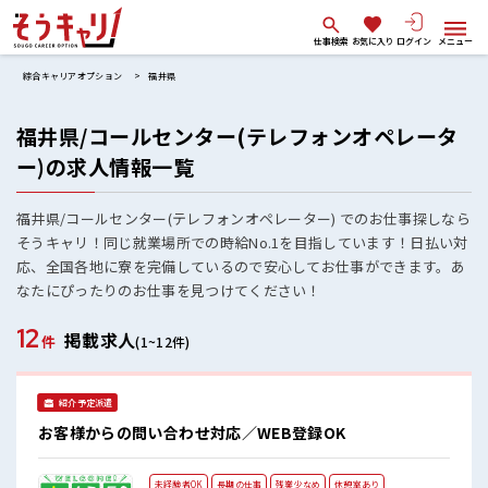
仕事検索
お気に入り
ログイン
メニュー
綜合キャリアオプション
福井県
福井県/コールセンター(テレフォンオペレータ
ー)の求人情報一覧
福井県/コールセンター(テレフォンオペレーター) でのお仕事探しなら
そうキャリ！同じ就業場所での時給No.1を目指しています！日払い対
応、全国各地に寮を完備しているので安心してお仕事ができます。あ
なたにぴったりのお仕事を見つけてください！
12
掲載求人
件
(1~12件)
紹介予定派遣
お客様からの問い合わせ対応／WEB登録OK
未経験者OK
長期の仕事
残業少なめ
休憩室あり