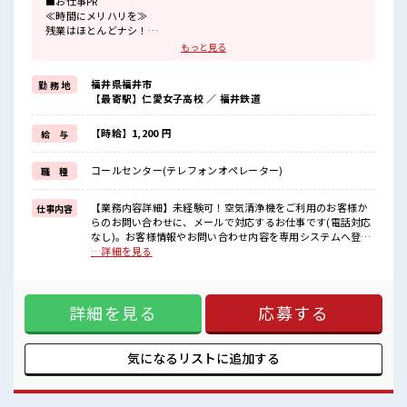
■お仕事PR
≪時間にメリハリを≫
残業はほとんどナシ！
場合によってはお願いすることもあります♪
もっと見る
≪週休2日制≫
週末は家族や友人と一緒にプライベート満喫！
福井県福井市
勤 務 地
≪ヘアカラーOKで自由な雰囲気の職場≫
【最寄駅】仁愛女子高校 ／ 福井鉄道
明るすぎたり奇抜でなければ基本的に自由！
(規定有)≪未経験でも活躍できる≫
新しいことにチャレンジするのは不安だけど、
【時給】1,200 円
給 与
しっかり働く環境が整っています！
イチからスキルUP・ステップUP目指していきましょう！
コールセンター(テレフォンオペレーター)
職 種
≪自分に合った期間で働ける≫
福利厚生が整った派遣のお仕事です！
【業務内容詳細】未経験可！空気清浄機をご利用のお客様か
仕事内容
■職場の雰囲気
らのお問い合わせに、メールで対応するお仕事です(電話対応
少人数の職場でこじんまり。
なし)。お客様情報やお問い合わせ内容を専用システムへ登録
職場の仲間との交流もできちゃうかも？
し、商品の使い方や故障・修理に関するご案内、修理オーダ
…詳細を見る
キバツ過ぎなければ髪色・髪型は自由！
ーの作成を行っていただきます。マニュアルに沿って対応で
あなたの個性を大事にできます♪
きるため、安心して業務を始められます。【取扱製品情報】
空気清浄機 ■お仕事PR ≪時間にメリハリを≫ 残業はほとんど
詳細を見る
応募する
ナシ！ 場合によってはお願いすることもあります♪ ≪週休2
日制≫ 週末は家族や友人と一緒にプライベート満喫！ ≪ヘア
カラーOKで自由な雰囲気の職場≫ 明るすぎたり奇抜でなけれ
ば基本的に自由！ (規定有)≪未経験でも活躍できる≫ 新しい
気になるリストに
追加する
ことにチャレンジするのは不安だけど、 しっかり働く環境が
整っています！ イチからスキルUP・ステップUP目指してい
きましょう！ ≪自分に合った期間で働ける≫ 福利厚生が整っ