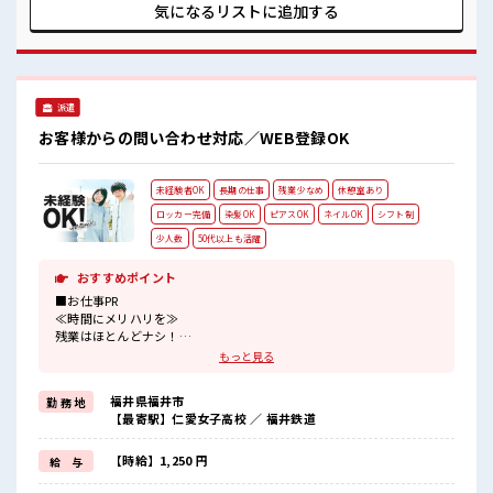
ば基本的に自由！ (規定有)≪未経験でも活躍できる≫ 新しい
気になるリストに
追加する
ことにチャレンジするのは不安だけど、 しっかり働く環境が
整っています！ イチからスキルUP・ステップUP目指してい
きましょう！ ≪自分に合った期間で働ける≫ 福利厚生が整っ
た派遣のお仕事です！ ■職場の雰囲気 少人数の職場でこじん
まり。 職場の仲間との交流もできちゃうかも？ キバツ過ぎな
派遣
ければ髪色・髪型は自由！ あなたの個性を大事にできます♪
お客様からの問い合わせ対応／WEB登録OK
未経験者OK
長期の仕事
残業少なめ
休憩室あり
ロッカー完備
染髪OK
ピアスOK
ネイルOK
シフト制
少人数
50代以上も活躍
おすすめポイント
■お仕事PR
≪時間にメリハリを≫
残業はほとんどナシ！
場合によってはお願いすることもあります♪
もっと見る
≪髪色自由で自分らしく働く≫
明るすぎたり奇抜でなければ基本的に自由！
福井県福井市
勤 務 地
(規定有)≪未経験の方も大カンゲイ≫
【最寄駅】仁愛女子高校 ／ 福井鉄道
新しいことにチャレンジするのは不安だけど、
しっかり働く環境が整っています！
イチからスキルUP・ステップUP目指していきましょう！
【時給】1,250 円
給 与
≪自分に向いている仕事が探せる≫