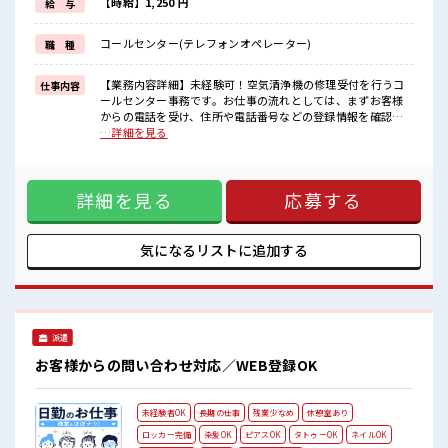
新しいことにチャレンジするのは不安だけど、
【時給】1,250 円
給 与
しっかり働く環境が整っています！
イチからスキルUP・ステップUP目指していきましょう！
コールセンター(テレフォンオペレーター)
職 種
≪収入アップを目指せる≫
高時給だらけの派遣のお仕事です！
【業務内容詳細】未経験可！空気清浄機の修理受付を行うコ
仕事内容
■職場の雰囲気
ールセンター事務です。お仕事の流れとしては、まずお客様
少人数の職場だから一緒に働く仲間との距離もグッと近い！
からの電話を受け、住所や電話番号などの登録情報を確認し
派手すぎなければ多少のヘアカラーもOKなのはウレシイPoint☆
ます。次に、故障の症状や型番をヒアリングし、その内容を
…詳細を見る
休憩室完備でランチや休憩も充実しそう♪
専用システムへ入力します。その後、修理が必要な場合は、
訪問する技術員の手配まで行います。電話対応とデータ入力
を中心とした、マニュアルに沿って進める事務業務です。
詳細を見る
応募する
【取扱製品情報】空気清浄機 ■お仕事PR ≪プライベートが充
実する≫ 場合によってはお願いすることもありますが、 残業
はほとんどナシ！ ≪週休2日制≫ 週末は家族や友人と一緒に
プライベート満喫！ ≪モチベーションもUP≫ 派手過ぎなけれ
気になるリストに
追加する
ば髪型や髪色自由♪ (規定有)≪未経験の方も大カンゲイ≫ 新
しいことにチャレンジするのは不安だけど、 しっかり働く環
境が整っています！ イチからスキルUP・ステップUP目指し
ていきましょう！ ≪収入アップを目指せる≫ 高時給だらけの
派遣のお仕事です！ ■職場の雰囲気 少人数の職場だから一緒
派遣
に働く仲間との距離もグッと近い！ 派手すぎなければ多少の
ヘアカラーもOKなのはウレシイPoint☆ 休憩室完備でランチ
お客様からの問い合わせ対応／WEB登録OK
や休憩も充実しそう♪
未経験者OK
長期の仕事
残業少なめ
休憩室あり
ロッカー完備
染髪OK
ピアスOK
タトゥーOK
ネイルOK