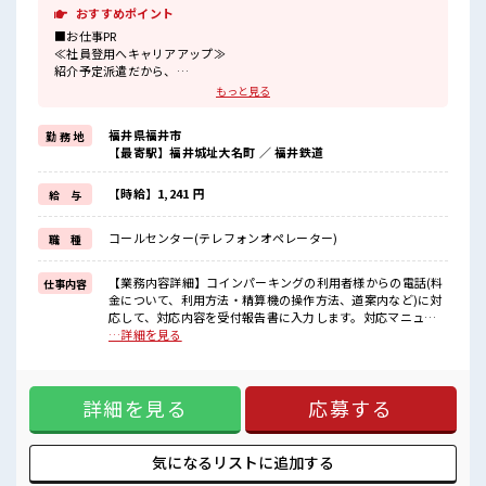
おすすめポイント
■お仕事PR
≪社員登用へキャリアアップ≫
紹介予定派遣だから、
自分に職場が合うかお試しできるのがウレシイですね☆
もっと見る
≪無理なく働ける≫
場合によってはお願いすることもありますが、
福井県福井市
勤 務 地
残業はほとんどナシ！
【最寄駅】福井城址大名町 ／ 福井鉄道
≪ヘアカラーOKで自由な雰囲気の職場≫
明るすぎたり奇抜でなければ基本的に自由！
(規定有)≪未経験の方も大カンゲイ≫
【時給】1,241 円
給 与
新しいことにチャレンジするのは不安だけど、
しっかり働く環境が整っています！
コールセンター(テレフォンオペレーター)
職 種
イチからスキルUP・ステップUP目指していきましょう！
■職場の雰囲気
【業務内容詳細】コインパーキングの利用者様からの電話(料
仕事内容
キバツ過ぎなければ髪色・髪型は自由！
金について、利用方法・精算機の操作方法、道案内など)に対
あなたの個性を大事にできます♪
応して、対応内容を受付報告書に入力します。対応マニュア
仕事の合間の息抜きは休憩室で♪
ルあり。【取扱製品情報】駐車場・コインパーキング経営 ■
…詳細を見る
ロッカーあり！
お仕事PR ≪社員登用へキャリアアップ≫ 紹介予定派遣だか
安心してお仕事に集中♪
ら、 自分に職場が合うかお試しできるのがウレシイですね☆
≪無理なく働ける≫ 場合によってはお願いすることもありま
詳細を見る
応募する
すが、 残業はほとんどナシ！ ≪ヘアカラーOKで自由な雰囲
気の職場≫ 明るすぎたり奇抜でなければ基本的に自由！ (規
定有)≪未経験の方も大カンゲイ≫ 新しいことにチャレンジす
るのは不安だけど、 しっかり働く環境が整っています！ イチ
気になるリストに
追加する
からスキルUP・ステップUP目指していきましょう！ ■職場