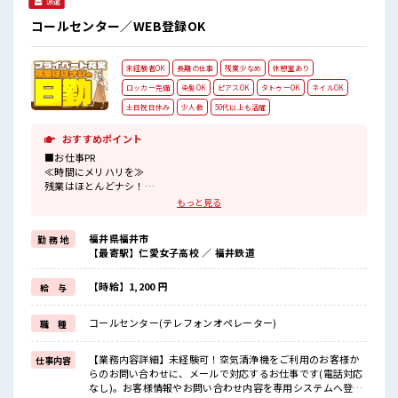
派遣
る仕事が探せる≫ 困った事などがあれば、 担当がしっかりサ
ポートします！ ■職場の雰囲気 “コジンマリ”が好きな方にも
コールセンター／WEB登録OK
お勧め！！ 少人数の職場です♪ 明るすぎたり奇抜過ぎなけれ
ばヘアカラーOK！ 休憩室でホッと一息リフレッシュ！ 残業
はほとんどありません！
未経験者OK
長期の仕事
残業少なめ
休憩室あり
ロッカー完備
染髪OK
ピアスOK
タトゥーOK
ネイルOK
土日祝日休み
少人数
50代以上も活躍
おすすめポイント
■お仕事PR
≪時間にメリハリを≫
残業はほとんどナシ！
場合によってはお願いすることもあります♪
もっと見る
≪週休2日制≫
週末は家族や友人と一緒にプライベート満喫！
福井県福井市
勤 務 地
≪ヘアカラーOKで自由な雰囲気の職場≫
【最寄駅】仁愛女子高校 ／ 福井鉄道
明るすぎたり奇抜でなければ基本的に自由！
(規定有)≪未経験でも活躍できる≫
新しいことにチャレンジするのは不安だけど、
【時給】1,200 円
給 与
しっかり働く環境が整っています！
イチからスキルUP・ステップUP目指していきましょう！
コールセンター(テレフォンオペレーター)
職 種
≪自分に合った期間で働ける≫
福利厚生が整った派遣のお仕事です！
【業務内容詳細】未経験可！空気清浄機をご利用のお客様か
仕事内容
■職場の雰囲気
らのお問い合わせに、メールで対応するお仕事です(電話対応
少人数の職場でこじんまり。
なし)。お客様情報やお問い合わせ内容を専用システムへ登録