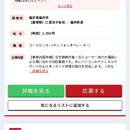
残業はほとんどナシ！
場合によってはお願いすることもあります♪
もっと見る
≪髪色自由で自分らしく働く≫
明るすぎたり奇抜でなければ基本的に自由！
福井県福井市
勤 務 地
(規定有)≪未経験の方も大カンゲイ≫
【最寄駅】仁愛女子高校 ／ 福井鉄道
新しいことにチャレンジするのは不安だけど、
しっかり働く環境が整っています！
イチからスキルUP・ステップUP目指していきましょう！
【時給】1,250 円
給 与
≪自分に向いている仕事が探せる≫
困った事などがあれば、
コールセンター(テレフォンオペレーター)
職 種
担当がしっかりサポートします！
■職場の雰囲気
【業務内容詳細】在宅勤務可能！法人ユーザー向けの電話に
仕事内容
“コジンマリ”が好きな方にもお勧め！！
よる問い合わせ対応業務です。主にパソコンのテクニカルサ
少人数の職場です♪
ポートおよびオンサイト修理の受付を担当します。《主な問
明るすぎたり奇抜過ぎなければヘアカラーOK！
い合わせ内容》・電源ボタンを押しても電源が入らない・ラ
…詳細を見る
休憩室でホッと一息リフレッシュ！
ンプが点滅して動作しない・マウスが接続できないなど上記
残業はほとんどありません！
のような不具合についてヒアリングを行い、マニュアルに沿
って対応手順をご案内します。修理対応が必要な場合は、障
詳細を見る
応募する
害の切り分けを行い故障部品を特定したうえで、出張修理を
行うエンジニアの手配を行います。※実際にスタッフが修理
に伺うことはありません。【取扱製品情報】PC ■お仕事PR ≪
時間にメリハリを≫ 残業はほとんどナシ！ 場合によってはお
気になるリストに
追加する
願いすることもあります♪ ≪髪色自由で自分らしく働く≫ 明
るすぎたり奇抜でなければ基本的に自由！ (規定有)≪未経験
の方も大カンゲイ≫ 新しいことにチャレンジするのは不安だ
けど、 しっかり働く環境が整っています！ イチからスキル
UP・ステップUP目指していきましょう！ ≪自分に向いてい