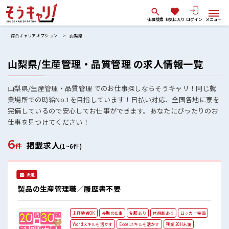
仕事検索
お気に入り
ログイン
メニュー
綜合キャリアオプション
山梨県
山梨県/生産管理・品質管理 の求人情報一覧
山梨県/生産管理・品質管理 でのお仕事探しならそうキャリ！同じ就
業場所での時給No.1を目指しています！日払い対応、全国各地に寮を
完備しているので安心してお仕事ができます。あなたにぴったりのお
仕事を見つけてください！
6
掲載求人
件
(1~6件)
派遣
製品の生産管理職／履歴書不要
未経験者OK
長期の仕事
制服あり
休憩室あり
ロッカー完備
Wordスキルを活かす
Excelスキルを活かす
残業 20H未満