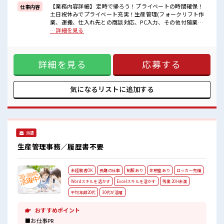
≪ラクラク制服アリ≫
【業務内容詳細】 定時で帰ろう！プライベートの時間確保！
仕事内容
制服があるので、
土日祝休みでプライベート充実！生産管理(フォークリフト作
毎日の服装の悩み解消♪
業、運搬、仕入れ先との商談対応、PC入力、その他付随業務)
【取扱製品情報】 金属精密切削部品 ■お仕事PR ≪社員登用へ
…詳細を見る
■職場の雰囲気
キャリアアップ≫ 紹介予定派遣だから、 自分に職場が合うか
休憩室完備でランチや休憩も充実しそう♪
お試しできるのがウレシイですね☆ ≪ほぼ定時で帰れる≫ 時
持ち物が多いあなたにもぴったり☆
間をしっかり確保できる、 残業基本ナシのお仕事♪ オンとオ
ロッカー付き職場♪
詳細を見る
応募する
フをきっちり切り替えたい方にオススメ！ ≪経験者優遇≫ こ
ピタっと定時退社！
れまでの経験を活かしませんか？ ブランクがあっても大丈夫
残業は基本ナシ♪
♪ 経験はちょっとだけ…という方もOK！ ≪土日祝休のお仕
あなたのスキルを活かしませんか？
事≫ 家族や友人と一緒にプライベート満喫！ ≪ラクラク制服
気になるリストに
追加する
アリ≫ 制服があるので、 毎日の服装の悩み解消♪ ■職場の雰
囲気 休憩室完備でランチや休憩も充実しそう♪ 持ち物が多い
あなたにもぴったり☆ ロッカー付き職場♪ ピタっと定時退
社！ 残業は基本ナシ♪ あなたのスキルを活かしませんか？
派遣
生産管理事務／履歴書不要
未経験者OK
長期の仕事
制服あり
休憩室あり
ロッカー完備
Wordスキルを活かす
Excelスキルを活かす
残業 20H未満
平均年齢20代
30代が活躍
おすすめポイント
■お仕事PR