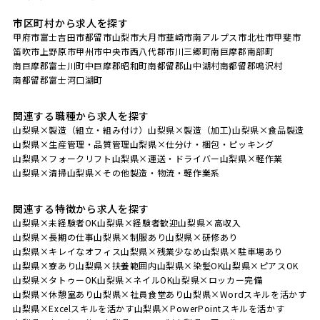
市区町村から求人を探す
甲府市
富士吉田市
都留市
山梨市
大月市
韮崎市
南アルプス市
北杜市
甲斐市
笛吹市
上野原市
甲州市
中央市
西八代郡市川三郷町
南巨摩郡南部町
南巨摩郡富士川町
中巨摩郡昭和町
南都留郡山中湖村
南都留郡鳴沢村
南都留郡富士河口湖町
関連する職種から求人を探す
山梨県×製造（組立・組み付け）
山梨県×製造（加工)
山梨県×食品製造
山梨県×生産管理・品質管理
山梨県×仕分け・梱包・ピッキング
山梨県×フォークリフト
山梨県×運送・ドライバー
山梨県×軽作業
山梨県×清掃
山梨県×その他製造・物流・軽作業系
関連する特徴から求人を探す
山梨県×未経験者OK
山梨県×経験者歓迎
山梨県×高収入
山梨県×長期の仕事
山梨県×制服あり
山梨県×研修あり
山梨県×キレイなオフィス
山梨県×残業少なめ
山梨県×駐車場あり
山梨県×寮あり
山梨県×扶養範囲内
山梨県×染髪OK
山梨県×ピアスOK
山梨県×タトゥーOK
山梨県×ネイルOK
山梨県×ロッカー完備
山梨県×休憩室あり
山梨県×社員食堂あり
山梨県×Wordスキルを活かす
山梨県×Excelスキルを活かす
山梨県×PowerPointスキルを活かす