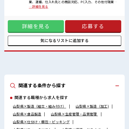
毎日の服装の悩み解消♪
業、運搬、仕入れ先との商談対応、PC入力、その他付随業務)
【取扱製品情報】 金属精密切削部品 ■お仕事PR ≪社員登用へ
…詳細を見る
■職場の雰囲気
キャリアアップ≫ 紹介予定派遣だから、 自分に職場が合うか
休憩室完備でランチや休憩も充実しそう♪
お試しできるのがウレシイですね☆ ≪ほぼ定時で帰れる≫ 時
持ち物が多いあなたにもぴったり☆
間をしっかり確保できる、 残業基本ナシのお仕事♪ オンとオ
ロッカー付き職場♪
詳細を見る
応募する
フをきっちり切り替えたい方にオススメ！ ≪経験者優遇≫ こ
ピタっと定時退社！
れまでの経験を活かしませんか？ ブランクがあっても大丈夫
残業は基本ナシ♪
♪ 経験はちょっとだけ…という方もOK！ ≪土日祝休のお仕
あなたのスキルを活かしませんか？
事≫ 家族や友人と一緒にプライベート満喫！ ≪ラクラク制服
気になるリストに
追加する
アリ≫ 制服があるので、 毎日の服装の悩み解消♪ ■職場の雰
囲気 休憩室完備でランチや休憩も充実しそう♪ 持ち物が多い
あなたにもぴったり☆ ロッカー付き職場♪ ピタっと定時退
社！ 残業は基本ナシ♪ あなたのスキルを活かしませんか？
関連する条件から探す
関連する職種から求人を探す
山梨県×製造（組立・組み付け）
山梨県×製造（加工)
山梨県×食品製造
山梨県×生産管理・品質管理
山梨県×仕分け・梱包・ピッキング