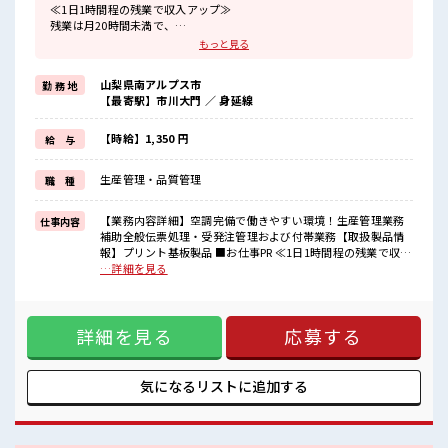
≪1日1時間程の残業で収入アップ≫
残業は月20時間未満で、
ほどよく稼げます♪
もっと見る
≪ラクラク制服アリ≫
制服があるので、
山梨県南アルプス市
勤 務 地
毎日の服装の悩み解消♪
【最寄駅】市川大門 ／ 身延線
≪未経験の方も大カンゲイ≫
新しいことにチャレンジするのは不安だけど、
しっかり働く環境が整っています！
【時給】1,350 円
給 与
イチからスキルUP・ステップUP目指していきましょう！
≪収入アップを目指せる≫
生産管理・品質管理
職 種
高時給だらけの派遣のお仕事です！
■職場の雰囲気
【業務内容詳細】空調完備で働きやすい環境！生産管理業務
仕事内容
20代の若い世代がたくさん活躍中の活気ある職場！
補助全般伝票処理・受発注管理および付帯業務【取扱製品情
休憩室で楽しくおしゃべり！
報】プリント基板製品 ■お仕事PR ≪1日1時間程の残業で収入
ストレス解消☆
アップ≫ 残業は月20時間未満で、 ほどよく稼げます♪ ≪ラク
…詳細を見る
職場にはロッカー完備！
ラク制服アリ≫ 制服があるので、 毎日の服装の悩み解消♪ ≪
私物の置きすぎには注意が必要ですね★
未経験の方も大カンゲイ≫ 新しいことにチャレンジするのは
不安だけど、 しっかり働く環境が整っています！ イチからス
詳細を見る
応募する
キルUP・ステップUP目指していきましょう！ ≪収入アップ
を目指せる≫ 高時給だらけの派遣のお仕事です！ ■職場の雰
囲気 20代の若い世代がたくさん活躍中の活気ある職場！ 休憩
室で楽しくおしゃべり！ ストレス解消☆ 職場にはロッカー完
気になるリストに
追加する
備！ 私物の置きすぎには注意が必要ですね★