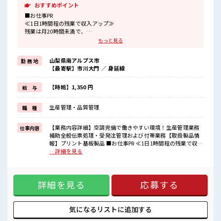
おすすめポイント
■お仕事PR
≪1日1時間程の残業で収入アップ≫
残業は月20時間未満で、
ほどよく稼げます♪
もっと見る
≪ラクラク制服アリ≫
制服があるので、
山梨県南アルプス市
勤 務 地
毎日の服装の悩み解消♪
【最寄駅】市川大門 ／ 身延線
≪未経験の方も大カンゲイ≫
新しいことにチャレンジするのは不安だけど、
しっかり働く環境が整っています！
【時給】1,350 円
給 与
イチからスキルUP・ステップUP目指していきましょう！
≪収入アップを目指せる≫
生産管理・品質管理
職 種
高時給だらけの派遣のお仕事です！
■職場の雰囲気
【業務内容詳細】空調完備で働きやすい環境！生産管理業務
仕事内容
20代の若い世代がたくさん活躍中の活気ある職場！
補助全般伝票処理・受発注管理および付帯業務【取扱製品情
休憩室で楽しくおしゃべり！
報】プリント基板製品 ■お仕事PR ≪1日1時間程の残業で収入
ストレス解消☆
アップ≫ 残業は月20時間未満で、 ほどよく稼げます♪ ≪ラク
…詳細を見る
職場にはロッカー完備！
ラク制服アリ≫ 制服があるので、 毎日の服装の悩み解消♪ ≪
私物の置きすぎには注意が必要ですね★
未経験の方も大カンゲイ≫ 新しいことにチャレンジするのは
不安だけど、 しっかり働く環境が整っています！ イチからス
詳細を見る
応募する
キルUP・ステップUP目指していきましょう！ ≪収入アップ
を目指せる≫ 高時給だらけの派遣のお仕事です！ ■職場の雰
囲気 20代の若い世代がたくさん活躍中の活気ある職場！ 休憩
室で楽しくおしゃべり！ ストレス解消☆ 職場にはロッカー完
気になるリストに
追加する
備！ 私物の置きすぎには注意が必要ですね★