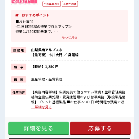
平均年齢20代
30代が活躍
おすすめポイント
■お仕事PR
≪1日1時間程の残業で収入アップ≫
残業は月20時間未満で、
ほどよく稼げます♪
もっと見る
≪ラクラク制服アリ≫
制服があるので、
山梨県南アルプス市
勤 務 地
毎日の服装の悩み解消♪
【最寄駅】市川大門 ／ 身延線
≪未経験の方も大カンゲイ≫
新しいことにチャレンジするのは不安だけど、
しっかり働く環境が整っています！
【時給】1,350 円
給 与
イチからスキルUP・ステップUP目指していきましょう！
≪収入アップを目指せる≫
生産管理・品質管理
職 種
高時給だらけの派遣のお仕事です！
■職場の雰囲気
【業務内容詳細】空調完備で働きやすい環境！生産管理業務
仕事内容
20代の若い世代がたくさん活躍中の活気ある職場！
補助全般伝票処理・受発注管理および付帯業務【取扱製品情
休憩室で楽しくおしゃべり！
報】プリント基板製品 ■お仕事PR ≪1日1時間程の残業で収入
ストレス解消☆
アップ≫ 残業は月20時間未満で、 ほどよく稼げます♪ ≪ラク
…詳細を見る
職場にはロッカー完備！
ラク制服アリ≫ 制服があるので、 毎日の服装の悩み解消♪ ≪
私物の置きすぎには注意が必要ですね★
未経験の方も大カンゲイ≫ 新しいことにチャレンジするのは
不安だけど、 しっかり働く環境が整っています！ イチからス
詳細を見る
応募する
キルUP・ステップUP目指していきましょう！ ≪収入アップ
を目指せる≫ 高時給だらけの派遣のお仕事です！ ■職場の雰
囲気 20代の若い世代がたくさん活躍中の活気ある職場！ 休憩