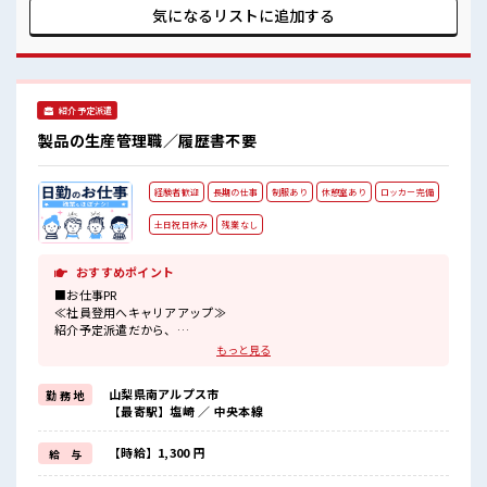
室で楽しくおしゃべり！ ストレス解消☆ 職場にはロッカー完
気になるリストに
追加する
備！ 私物の置きすぎには注意が必要ですね★
紹介予定派遣
製品の生産管理職／履歴書不要
経験者歓迎
長期の仕事
制服あり
休憩室あり
ロッカー完備
土日祝日休み
残業なし
おすすめポイント
■お仕事PR
≪社員登用へキャリアアップ≫
紹介予定派遣だから、
自分に職場が合うかお試しできるのがウレシイですね☆
もっと見る
≪ほぼ定時で帰れる≫
時間をしっかり確保できる、
山梨県南アルプス市
勤 務 地
残業基本ナシのお仕事♪
【最寄駅】塩崎 ／ 中央本線
オンとオフをきっちり切り替えたい方にオススメ！
≪経験者優遇≫
これまでの経験を活かしませんか？
【時給】1,300 円
給 与
ブランクがあっても大丈夫♪
経験はちょっとだけ…という方もOK！