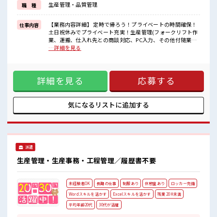
生産管理・品質管理
職 種
≪土日祝休のお仕事≫
家族や友人と一緒にプライベート満喫！
≪ラクラク制服アリ≫
【業務内容詳細】 定時で帰ろう！プライベートの時間確保！
仕事内容
制服があるので、
土日祝休みでプライベート充実！生産管理(フォークリフト作
毎日の服装の悩み解消♪
業、運搬、仕入れ先との商談対応、PC入力、その他付随業務)
【取扱製品情報】 金属精密切削部品 ■お仕事PR ≪社員登用へ
…詳細を見る
■職場の雰囲気
キャリアアップ≫ 紹介予定派遣だから、 自分に職場が合うか
休憩室完備でランチや休憩も充実しそう♪
お試しできるのがウレシイですね☆ ≪ほぼ定時で帰れる≫ 時
持ち物が多いあなたにもぴったり☆
間をしっかり確保できる、 残業基本ナシのお仕事♪ オンとオ
ロッカー付き職場♪
詳細を見る
応募する
フをきっちり切り替えたい方にオススメ！ ≪経験者優遇≫ こ
ピタっと定時退社！
れまでの経験を活かしませんか？ ブランクがあっても大丈夫
残業は基本ナシ♪
♪ 経験はちょっとだけ…という方もOK！ ≪土日祝休のお仕
あなたのスキルを活かしませんか？
事≫ 家族や友人と一緒にプライベート満喫！ ≪ラクラク制服
気になるリストに
追加する
アリ≫ 制服があるので、 毎日の服装の悩み解消♪ ■職場の雰
囲気 休憩室完備でランチや休憩も充実しそう♪ 持ち物が多い
あなたにもぴったり☆ ロッカー付き職場♪ ピタっと定時退
社！ 残業は基本ナシ♪ あなたのスキルを活かしませんか？
派遣
生産管理・生産事務・工程管理／履歴書不要
未経験者OK
長期の仕事
制服あり
休憩室あり
ロッカー完備
Wordスキルを活かす
Excelスキルを活かす
残業 20H未満
平均年齢20代
30代が活躍