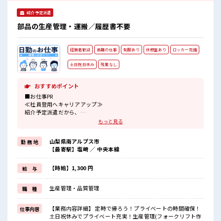
紹介予定派遣
部品の生産管理・運搬／履歴書不要
経験者歓迎
長期の仕事
制服あり
休憩室あり
ロッカー完備
土日祝日休み
残業なし
おすすめポイント
■お仕事PR
≪社員登用へキャリアアップ≫
紹介予定派遣だから、
自分に職場が合うかお試しできるのがウレシイですね☆
もっと見る
≪ほぼ定時で帰れる≫
時間をしっかり確保できる、
山梨県南アルプス市
勤 務 地
残業基本ナシのお仕事♪
【最寄駅】塩崎 ／ 中央本線
オンとオフをきっちり切り替えたい方にオススメ！
≪経験者優遇≫
これまでの経験を活かしませんか？
【時給】1,300 円
給 与
ブランクがあっても大丈夫♪
経験はちょっとだけ…という方もOK！
生産管理・品質管理
職 種
≪土日祝休のお仕事≫
家族や友人と一緒にプライベート満喫！
≪ラクラク制服アリ≫
【業務内容詳細】 定時で帰ろう！プライベートの時間確保！
仕事内容
制服があるので、
土日祝休みでプライベート充実！生産管理(フォークリフト作