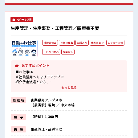
紹介予定派遣
生産管理・生産事務・工程管理／履歴書不要
経験者歓迎
長期の仕事
制服あり
休憩室あり
ロッカー完備
土日祝日休み
残業なし
おすすめポイント
■お仕事PR
≪社員登用へキャリアアップ≫
紹介予定派遣だから、
自分に職場が合うかお試しできるのがウレシイですね☆
もっと見る
≪ほぼ定時で帰れる≫
時間をしっかり確保できる、
山梨県南アルプス市
勤 務 地
残業基本ナシのお仕事♪
【最寄駅】塩崎 ／ 中央本線
オンとオフをきっちり切り替えたい方にオススメ！
≪経験者優遇≫
これまでの経験を活かしませんか？
【時給】1,300 円
給 与
ブランクがあっても大丈夫♪
経験はちょっとだけ…という方もOK！
生産管理・品質管理
職 種
≪土日祝休のお仕事≫
家族や友人と一緒にプライベート満喫！