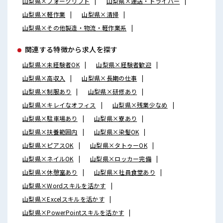
山梨県×フォークリフト
山梨県×運送・ドライバー
山梨県×軽作業
山梨県×清掃
山梨県×その他製造・物流・軽作業系
関連する特徴から求人を探す
山梨県×未経験者OK
山梨県×経験者歓迎
山梨県×高収入
山梨県×長期の仕事
山梨県×制服あり
山梨県×研修あり
山梨県×キレイなオフィス
山梨県×残業少なめ
山梨県×駐車場あり
山梨県×寮あり
山梨県×扶養範囲内
山梨県×染髪OK
山梨県×ピアスOK
山梨県×タトゥーOK
山梨県×ネイルOK
山梨県×ロッカー完備
山梨県×休憩室あり
山梨県×社員食堂あり
山梨県×Wordスキルを活かす
山梨県×Excelスキルを活かす
山梨県×PowerPointスキルを活かす