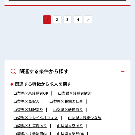
おしゃべり！ ストレス解消☆ ロッカーあり！ 安心してお仕事
に集中♪ 程よく残業あり！
1
2
3
4
>
関連する条件から探す
関連する特徴から求人を探す
山梨県×未経験者OK
山梨県×経験者歓迎
山梨県×高収入
山梨県×長期の仕事
山梨県×制服あり
山梨県×研修あり
山梨県×キレイなオフィス
山梨県×残業少なめ
山梨県×駐車場あり
山梨県×寮あり
山梨県×扶養範囲内
山梨県×染髪OK