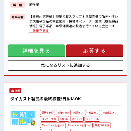
≪自分に合った期間で働ける≫
軽作業
職 種
福利厚生が整った派遣のお仕事です！
■職場の雰囲気
【業務内容詳細】残業で収入アップ！空調完備で働きやすい
仕事内容
髪型・髪色自由♪
環境電子部品の検査業務・機械オペレーター業務【取扱製品
派手過ぎなければOKだから、
情報】電子部品、半導体関連の製造を行っている会社です ■
モチベーションもUP！
お仕事PR ≪残業で稼げる≫ 高収入を希望される方にオスス
…詳細を見る
休憩室で楽しくおしゃべり！
メ。 残業は月20時間以上あります♪ ≪髪型自由≫ 基本的に髪
ストレス解消☆
色自由で明るすぎたり奇抜でなければOKです！ (規定有)制服
残業が多めだからしっかり稼ぎたい方にもオススメ！
があると毎日の服選びに悩まずOK♪ ≪未経験OKの仕事≫ 新
詳細を見る
応募する
しいことにチャレンジするのは不安だけど、 しっかり働く環
境が整っています！ イチからスキルUP・ステップUP目指し
ていきましょう！ ≪自分に合った期間で働ける≫ 福利厚生が
整った派遣のお仕事です！ ■職場の雰囲気 髪型・髪色自由♪
気になるリストに
追加する
派手過ぎなければOKだから、 モチベーションもUP！ 休憩室
で楽しくおしゃべり！ ストレス解消☆ 残業が多めだからしっ
かり稼ぎたい方にもオススメ！
派遣
ダイカスト製品の最終検査/日払いOK
経験者歓迎
長期の仕事
制服あり
休憩室あり
社員食堂あり
ロッカー完備
染髪OK
ピアスOK
タトゥーOK
Wordスキルを活かす
Excelスキルを活かす
残業 20H未満