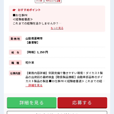
少人数
40代以上も活躍
おすすめポイント
■お仕事PR
≪経験者優遇≫
これまでの経験を活かしませんか？
ブランクがあっても大丈夫♪
もっと見る
経験はちょっとだけ…という方もOK！
≪1日1時間程の残業で収入アップ≫
山梨県韮崎市
勤 務 地
残業は月20時間未満で、
【最寄駅】
ほどよく稼げます♪
≪モチベーションもUP≫
派手過ぎなければ髪型や髪色自由♪
【時給】1,250 円
給 与
(規定有)≪動きやすい制服アリ≫
制服があるので、
軽作業
職 種
毎日の服装の悩み解消♪
≪自分に向いている仕事が探せる≫
困った事などがあれば、
【業務内容詳細】空調完備で働きやすい環境！ダイカスト製
仕事内容
担当がしっかりサポートします！
品の出荷前の最終検査【取扱製品情報】自動車部品等のダイ
カスト製品の製造 ■お仕事PR ≪経験者優遇≫ これまでの経験
■職場の雰囲気
を活かしませんか？ ブランクがあっても大丈夫♪ 経験はちょ
…詳細を見る
少人数でアットホームな雰囲気の職場！
っとだけ…という方もOK！ ≪1日1時間程の残業で収入アッ
髪型・髪色自由♪
プ≫ 残業は月20時間未満で、 ほどよく稼げます♪ ≪モチベー
派手過ぎなければOKだから、
ションもUP≫ 派手過ぎなければ髪型や髪色自由♪ (規定有)≪
モチベーションもUP！
詳細を見る
応募する
動きやすい制服アリ≫ 制服があるので、 毎日の服装の悩み解
休憩室で楽しくおしゃべり！
消♪ ≪自分に向いている仕事が探せる≫ 困った事などがあれ
ストレス解消☆
ば、 担当がしっかりサポートします！ ■職場の雰囲気 少人数
でアットホームな雰囲気の職場！ 髪型・髪色自由♪ 派手過ぎ