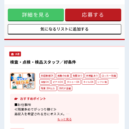
ロッカー付き職場♪
な雰囲気の職場≫ 明るすぎたり奇抜でなければ基本的に自
残業がしっかりあるお仕事！
由！ (規定有)制服があると毎日の服選びに悩まずOK♪ ≪未経
詳細を見る
応募する
験の方も大カンゲイ≫ 新しいことにチャレンジするのは不安
だけど、 しっかり働く環境が整っています！ イチからスキル
UP・ステップUP目指していきましょう！ ≪自分に合った期
間で働ける≫ 福利厚生が整った派遣のお仕事です！ ■職場の
気になるリストに
追加する
雰囲気 髪型にこだわりのあるアナタは必見！ 髪型自由な職
場！ 休憩室でホッと一息リフレッシュ！ 持ち物が多いあなた
にもぴったり☆ ロッカー付き職場♪ 残業がしっかりあるお仕
事！
派遣
検査・点検・検品スタッフ／好条件
未経験者OK
長期の仕事
制服あり
休憩室あり
ロッカー完備
染髪OK
ピアスOK
タトゥーOK
ネイルOK
シフト制
残業 20H以上
30代が活躍
おすすめポイント
■お仕事PR
≪残業多めでがっつり稼ぐ≫
高収入を希望される方にオススメ。
残業は月20時間以上あります♪
もっと見る
≪髪型自由≫
基本的に髪色自由で明るすぎたり奇抜でなければOKです！