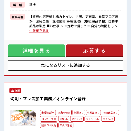
しっかり働く環境が整っています！
清掃
職 種
イチからスキルUP・ステップUP目指していきましょう！
≪自分に合った期間で働ける≫
福利厚生が整った派遣のお仕事です！
【業務内容詳細】構内トイレ、浴場、更衣室、食堂フロアほ
仕事内容
か 清掃全般 洗濯業務(手袋洗濯) 【取扱製品情報】自動車
■職場の雰囲気
部品の製造 ■お仕事PR ≪定時で帰ろう≫ 自分の時間をしっか
キバツ過ぎなければ髪色・髪型は自由！
り確保できる、 残業基本ナシのお仕事♪ ≪髪型自由≫ 基本的
…詳細を見る
あなたの個性を大事にできます♪
に髪色自由で明るすぎたり奇抜でなければOKです！ (規定
休憩室で楽しくランチ♪
有)≪ラクラク制服アリ≫ 制服があるので、 毎日の服装の悩
時間があれば昼寝もしちゃおう！
み解消♪ ≪初めての仕事だけど自分にもできそう≫ 新しいこ
ロッカーあり！
詳細を見る
応募する
とにチャレンジするのは不安だけど、 しっかり働く環境が整
安心してお仕事に集中♪
っています！ イチからスキルUP・ステップUP目指していき
ましょう！ ≪自分に合った期間で働ける≫ 福利厚生が整った
派遣のお仕事です！ ■職場の雰囲気 キバツ過ぎなければ髪
気になるリストに
追加する
色・髪型は自由！ あなたの個性を大事にできます♪ 休憩室で
楽しくランチ♪ 時間があれば昼寝もしちゃおう！ ロッカーあ
り！ 安心してお仕事に集中♪
派遣
切削・プレス加工業務／オンライン登録
未経験者OK
長期の仕事
制服あり
休憩室あり
社員食堂あり
ロッカー完備
染髪OK
ピアスOK
タトゥーOK
ネイルOK
残業 20H未満
30代が活躍