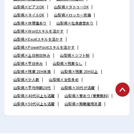
山梨県×ピアスOK
山梨県×タトゥーOK
山梨県×ネイルOK
山梨県×ロッカー完備
山梨県×休憩室あり
山梨県×社員食堂あり
山梨県×Wordスキルを活かす
山梨県×Excelスキルを活かす
山梨県×PowerPointスキルを活かす
山梨県×土日祝日休み
山梨県×シフト制
山梨県×平日休み
山梨県×残業なし
山梨県×残業 20H未満
山梨県×残業 20H以上
山梨県×少人数
山梨県×女性多め
山梨県×平均年齢20代
山梨県×30代が活躍
山梨県×40代以上も活躍
山梨県×寮あり (寮費無料)
山梨県×50代以上も活躍
山梨県×無期雇用派遣