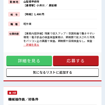
山梨県甲府市
勤 務 地
(規定有)≪機能的な制服アリ≫
【最寄駅】小井川 ／ 身延線
制服があるので、
毎日の服装の悩み解消♪
≪未経験OKの仕事≫
【時給】1,400 円
給 与
新しいことにチャレンジするのは不安だけど、
しっかり働く環境が整っています！
軽作業
職 種
イチからスキルUP・ステップUP目指していきましょう！
≪収入アップを目指せる≫
高時給だらけの派遣のお仕事です！
【業務内容詳細】残業で収入アップ！空調完備で働きやすい
仕事内容
環境！電子部品の検査検査業務は、顕微鏡で拡大された写真
■職場の雰囲気
をパソコン上の画面で検査。顕微鏡や目視検査なし。検査は
髪型にこだわりのあるアナタは必見！
基本座り(移動するときは休憩のときなど業務中はほとんどな
…詳細を見る
髪型自由な職場！
し)【取扱製品情報】スマホ、PC自動車向けの半導体や、電子
休憩室で自分タイム！
部品製造 ■お仕事PR ≪残業多めでがっつり稼ぐ≫ 高収入を希
のんびりスマホチェック♪
望される方にオススメ。 残業は月20時間以上あります♪ ≪髪
ロッカーあり！
詳細を見る
応募する
型自由≫ 基本的に髪色自由で明るすぎたり奇抜でなければOK
安心してお仕事に集中♪
です！ (規定有)≪機能的な制服アリ≫ 制服があるので、 毎日
残業多め！
の服装の悩み解消♪ ≪未経験OKの仕事≫ 新しいことにチャ
稼ぎたい方は必見！
レンジするのは不安だけど、 しっかり働く環境が整っていま
気になるリストに
追加する
す！ イチからスキルUP・ステップUP目指していきましょ
う！ ≪収入アップを目指せる≫ 高時給だらけの派遣のお仕事
です！ ■職場の雰囲気 髪型にこだわりのあるアナタは必見！
髪型自由な職場！ 休憩室で自分タイム！ のんびりスマホチェ
ック♪ ロッカーあり！ 安心してお仕事に集中♪ 残業多め！
派遣
稼ぎたい方は必見！
機械操作員／好条件