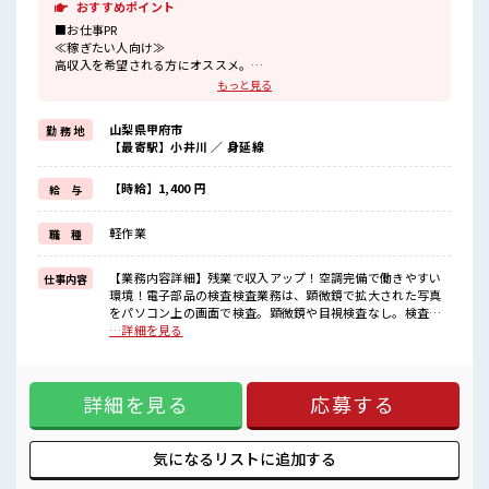
おすすめポイント
■お仕事PR
≪稼ぎたい人向け≫
高収入を希望される方にオススメ。
残業は月20時間以上あります♪
もっと見る
≪髪色自由で自分らしく働く≫
明るすぎたり奇抜でなければ基本的に自由！
山梨県甲府市
勤 務 地
(規定有)制服があると毎日の服選びに悩まずOK♪
【最寄駅】小井川 ／ 身延線
≪未経験OKの仕事≫
新しいことにチャレンジするのは不安だけど、
しっかり働く環境が整っています！
【時給】1,400 円
給 与
イチからスキルUP・ステップUP目指していきましょう！
≪様々なお仕事をご提案≫
軽作業
職 種
一人で悩まず気軽に相談できる、
派遣のお仕事です！
【業務内容詳細】残業で収入アップ！空調完備で働きやすい
仕事内容
■職場の雰囲気
環境！電子部品の検査検査業務は、顕微鏡で拡大された写真
キバツ過ぎなければ髪色・髪型は自由！
をパソコン上の画面で検査。顕微鏡や目視検査なし。検査は
あなたの個性を大事にできます♪
基本座り(移動するときは休憩のときなど業務中はほとんどな
…詳細を見る
しっかり休める休憩室あり！
し)【取扱製品情報】スマホ、PC自動車向けの半導体や、電子
オンオフの切替もできちゃう！
部品製造 ■お仕事PR ≪稼ぎたい人向け≫ 高収入を希望される
ロッカーあり！
方にオススメ。 残業は月20時間以上あります♪ ≪髪色自由で
安心してお仕事に集中♪
詳細を見る
応募する
自分らしく働く≫ 明るすぎたり奇抜でなければ基本的に自
由！ (規定有)制服があると毎日の服選びに悩まずOK♪ ≪未経
験OKの仕事≫ 新しいことにチャレンジするのは不安だけど、
しっかり働く環境が整っています！ イチからスキルUP・ステ
気になるリストに
追加する
ップUP目指していきましょう！ ≪様々なお仕事をご提案≫ 一
人で悩まず気軽に相談できる、 派遣のお仕事です！ ■職場の