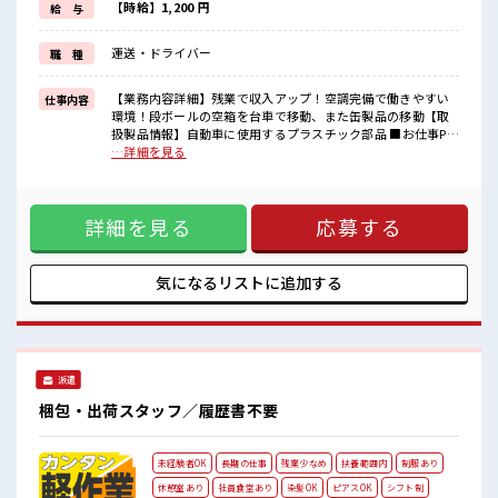
≪未経験でも活躍できる≫
【時給】1,200 円
給 与
新しいことにチャレンジするのは不安だけど、
しっかり働く環境が整っています！
運送・ドライバー
職 種
イチからスキルUP・ステップUP目指していきましょう！
■職場の雰囲気
【業務内容詳細】残業で収入アップ！空調完備で働きやすい
仕事内容
明るすぎたり奇抜過ぎなければヘアカラーOK！
環境！段ボールの空箱を台車で移動、また缶製品の移動【取
20代が多数活躍中！
扱製品情報】自動車に使用するプラスチック部品 ■お仕事PR
社会人経験が浅くてもOK！
≪残業多めでがっつり稼ぐ≫ 高収入を希望される方にオスス
…詳細を見る
ここから経験積んでいきましょ！
メ。 残業は月20時間以上あります♪ ≪ヘアカラーOKで自由
休憩室でホッと一息リフレッシュ！
な雰囲気の職場≫ 明るすぎたり奇抜でなければ基本的に自
由！ (規定有)≪機能的な制服アリ≫ 制服があるので、 毎日の
詳細を見る
応募する
服装の悩み解消♪ ≪未経験でも活躍できる≫ 新しいことにチ
ャレンジするのは不安だけど、 しっかり働く環境が整ってい
ます！ イチからスキルUP・ステップUP目指していきましょ
う！ ■職場の雰囲気 明るすぎたり奇抜過ぎなければヘアカラ
気になるリストに
追加する
ーOK！ 20代が多数活躍中！ 社会人経験が浅くてもOK！ ここ
から経験積んでいきましょ！ 休憩室でホッと一息リフレッシ
ュ！
派遣
梱包・出荷スタッフ／履歴書不要
未経験者OK
長期の仕事
残業少なめ
扶養範囲内
制服あり
休憩室あり
社員食堂あり
染髪OK
ピアスOK
シフト制