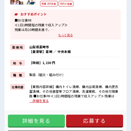
残業 20H未満
30代が活躍
おすすめポイント
■お仕事PR
≪1日1時間程の残業で収入アップ≫
残業は月20時間未満で、
ほどよく稼げます♪
もっと見る
≪モチベーションもUP≫
派手過ぎなければ髪型や髪色自由♪
山梨県韮崎市
勤 務 地
(規定有)制服があると毎日の服選びに悩まずOK♪
【最寄駅】韮崎 ／ 中央本線
≪初めての仕事だけど自分にもできそう≫
新しいことにチャレンジするのは不安だけど、
しっかり働く環境が整っています！
【時給】1,220 円
給 与
イチからスキルUP・ステップUP目指していきましょう！
≪自分に合った期間で働ける≫
製造（組立・組み付け）
職 種
福利厚生が整った派遣のお仕事です！
■職場の雰囲気
【業務内容詳細】構内トイレ清掃、構内浴場清掃、構内更衣
仕事内容
明るすぎたり奇抜過ぎなければヘアカラーOK！
室清掃、その他食堂等フロア清掃、洗濯業務、その他付随業
休憩室で楽しくランチ♪
務 ■お仕事PR ≪1日1時間程の残業で収入アップ≫ 残業は月
時間があれば昼寝もしちゃおう！
20時間未満で、 ほどよく稼げます♪ ≪モチベーションも
…詳細を見る
持ち物が多いあなたにもぴったり☆
UP≫ 派手過ぎなければ髪型や髪色自由♪ (規定有)制服がある
ロッカー付き職場♪
と毎日の服選びに悩まずOK♪ ≪初めての仕事だけど自分にも
できそう≫ 新しいことにチャレンジするのは不安だけど、 し
詳細を見る
応募する
っかり働く環境が整っています！ イチからスキルUP・ステッ
プUP目指していきましょう！ ≪自分に合った期間で働ける≫
福利厚生が整った派遣のお仕事です！ ■職場の雰囲気 明るす