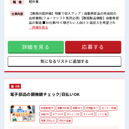
軽作業
職 種
イチからスキルUP・ステップUP目指していきましょう！
≪自分に合った期間で働ける≫
福利厚生が整った派遣のお仕事です！
【業務内容詳細】残業で収入アップ！自動車部品の完成前の
仕事内容
出荷業務(フォークリフト免許必須)【取扱製品情報】自動車部
■職場の雰囲気
品の製造 ■お仕事PR ≪稼ぎたい人向け≫ 高収入を希望される
キバツ過ぎなければ髪色・髪型は自由！
方にオススメ。 残業は月20時間以上あります♪ ≪髪色自由で
…詳細を見る
あなたの個性を大事にできます♪
自分らしく働く≫ 明るすぎたり奇抜でなければ基本的に自
しっかり休める休憩室あり！
由！ (規定有)≪機能的な制服アリ≫ 制服があるので、 毎日の
オンオフの切替もできちゃう！
服装の悩み解消♪ ≪未経験でも活躍できる≫ 新しいことにチ
ロッカーあり！
詳細を見る
応募する
ャレンジするのは不安だけど、 しっかり働く環境が整ってい
安心してお仕事に集中♪
ます！ イチからスキルUP・ステップUP目指していきましょ
う！ ≪自分に合った期間で働ける≫ 福利厚生が整った派遣の
お仕事です！ ■職場の雰囲気 キバツ過ぎなければ髪色・髪型
気になるリストに
追加する
は自由！ あなたの個性を大事にできます♪ しっかり休める休
憩室あり！ オンオフの切替もできちゃう！ ロッカーあり！ 安
心してお仕事に集中♪
派遣
電子部品の顕微鏡チェック/日払いOK
未経験者OK
長期の仕事
制服あり
休憩室あり
ロッカー完備
染髪OK
ピアスOK
タトゥーOK
ネイルOK
シフト制
残業 20H以上
30代が活躍