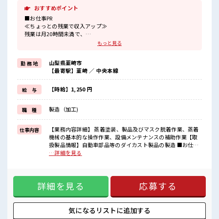
おすすめポイント
■お仕事PR
≪ちょっとの残業で収入アップ≫
残業は月20時間未満で、
ほどよく稼げます♪
もっと見る
≪モチベーションもUP≫
派手過ぎなければ髪型や髪色自由♪
山梨県韮崎市
勤 務 地
(規定有)制服があると毎日の服選びに悩まずOK♪
【最寄駅】韮崎 ／ 中央本線
≪未経験OKの仕事≫
新しいことにチャレンジするのは不安だけど、
しっかり働く環境が整っています！
【時給】1,250 円
給 与
イチからスキルUP・ステップUP目指していきましょう！
≪自分に向いている仕事が探せる≫
製造（加工)
職 種
困った事などがあれば、
担当がしっかりサポートします！
【業務内容詳細】 蒸着塗装、製品及びマスク脱着作業、蒸着
仕事内容
■職場の雰囲気
機械の基本的な操作作業、設備メンテナンスの補助作業【取
派手すぎなければ多少のヘアカラーもOKなのはウレシイPoint☆
扱製品情報】自動車部品等のダイカスト製品の製造 ■お仕事
休憩室で楽しくおしゃべり！
PR ≪ちょっとの残業で収入アップ≫ 残業は月20時間未満で、
…詳細を見る
ストレス解消☆
ほどよく稼げます♪ ≪モチベーションもUP≫ 派手過ぎなけれ
ロッカーあり！
ば髪型や髪色自由♪ (規定有)制服があると毎日の服選びに悩
安心してお仕事に集中♪
まずOK♪ ≪未経験OKの仕事≫ 新しいことにチャレンジする
程よく残業あり！
詳細を見る
応募する
のは不安だけど、 しっかり働く環境が整っています！ イチか
らスキルUP・ステップUP目指していきましょう！ ≪自分に
向いている仕事が探せる≫ 困った事などがあれば、 担当がし
っかりサポートします！ ■職場の雰囲気 派手すぎなければ多
気になるリストに
追加する
少のヘアカラーもOKなのはウレシイPoint☆ 休憩室で楽しく