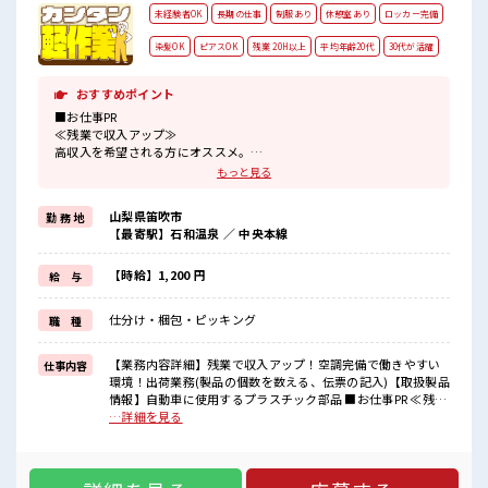
未経験者OK
長期の仕事
制服あり
休憩室あり
ロッカー完備
染髪OK
ピアスOK
残業 20H以上
平均年齢20代
30代が活躍
おすすめポイント
■お仕事PR
≪残業で収入アップ≫
高収入を希望される方にオススメ。
残業は月20時間以上あります♪
もっと見る
≪髪色自由で自分らしく働く≫
明るすぎたり奇抜でなければ基本的に自由！
山梨県笛吹市
勤 務 地
(規定有)≪機能的な制服アリ≫
【最寄駅】石和温泉 ／ 中央本線
制服があるので、
毎日の服装の悩み解消♪
≪未経験の方も大カンゲイ≫
【時給】1,200 円
給 与
新しいことにチャレンジするのは不安だけど、
しっかり働く環境が整っています！
仕分け・梱包・ピッキング
職 種
イチからスキルUP・ステップUP目指していきましょう！
≪自分に合った期間で働ける≫
福利厚生が整った派遣のお仕事です！
【業務内容詳細】残業で収入アップ！空調完備で働きやすい
仕事内容
環境！出荷業務(製品の個数を数える、伝票の記入)【取扱製品
■職場の雰囲気
情報】自動車に使用するプラスチック部品 ■お仕事PR ≪残業
派手すぎなければ多少のヘアカラーもOKなのはウレシイPoint☆
で収入アップ≫ 高収入を希望される方にオススメ。 残業は月
…詳細を見る
20代が多数活躍中！
20時間以上あります♪ ≪髪色自由で自分らしく働く≫ 明るす
社会人経験が浅くてもOK！
ぎたり奇抜でなければ基本的に自由！ (規定有)≪機能的な制
ここから経験積んでいきましょ！
服アリ≫ 制服があるので、 毎日の服装の悩み解消♪ ≪未経験
の方も大カンゲイ≫ 新しいことにチャレンジするのは不安だ