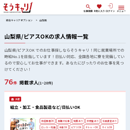
仕事検索
お気に入り
ログイン
メニュー
綜合キャリアオプション
山梨県
山梨県/ピアスOKの求人情報一覧
山梨県/ピアスOK でのお仕事探しならそうキャリ！同じ就業場所での
時給No.1を目指しています！日払い対応、全国各地に寮を完備してい
るので安心してお仕事ができます。あなたにぴったりのお仕事を見つ
けてください！
76
掲載求人
件
(1~20件)
派遣
組立・加工・食品製造など/日払いOK
未経験者OK
長期の仕事
制服あり
休憩室あり
社員食堂あり
ロッカー完備
染髪OK
ピアスOK
タトゥーOK
ネイルOK