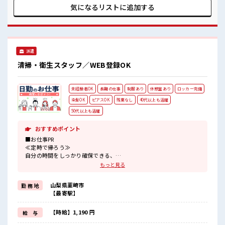
あるので、 毎日の服装の悩み解消♪ ≪自分に向いている仕事
気になるリストに
追加する
が探せる≫ 困った事などがあれば、 担当がしっかりサポート
します！ ■職場の雰囲気 女性が多めの職場です♪ キバツ過ぎ
なければ髪色・髪型は自由！ あなたの個性を大事にできます
♪ 休憩室でホッと一息リフレッシュ！
派遣
清掃・衛生スタッフ／WEB登録OK
未経験者OK
長期の仕事
制服あり
休憩室あり
ロッカー完備
染髪OK
ピアスOK
残業なし
40代以上も活躍
50代以上も活躍
おすすめポイント
■お仕事PR
≪定時で帰ろう≫
自分の時間をしっかり確保できる、
残業基本ナシのお仕事♪
もっと見る
≪髪型自由≫
基本的に髪色自由で明るすぎたり奇抜でなければOKです！
山梨県韮崎市
勤 務 地
(規定有)≪ラクラク制服アリ≫
【最寄駅】
制服があるので、
毎日の服装の悩み解消♪
≪初めての仕事だけど自分にもできそう≫
【時給】1,190 円
給 与
新しいことにチャレンジするのは不安だけど、