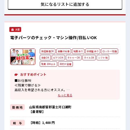
ぎたり奇抜過ぎなければヘアカラーOK！ 休憩室で楽しくラン
気になるリストに
追加する
チ♪ 時間があれば昼寝もしちゃおう！ 持ち物が多いあなたに
もぴったり☆ ロッカー付き職場♪
派遣
電子パーツのチェック・マシン操作/日払いOK
未経験者OK
長期の仕事
制服あり
休憩室あり
ロッカー完備
染髪OK
ピアスOK
タトゥーOK
ネイルOK
シフト制
残業 20H以上
30代が活躍
おすすめポイント
■お仕事PR
≪残業で稼げる≫
高収入を希望される方にオススメ。
残業は月20時間以上あります♪
もっと見る
≪髪型自由≫
基本的に髪色自由で明るすぎたり奇抜でなければOKです！
山梨県南都留郡富士河口湖町
勤 務 地
(規定有)制服があると毎日の服選びに悩まずOK♪
【最寄駅】
≪未経験OKの仕事≫
新しいことにチャレンジするのは不安だけど、
しっかり働く環境が整っています！
【時給】1,400 円
給 与
イチからスキルUP・ステップUP目指していきましょう！