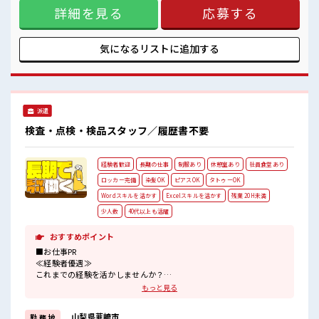
職場にはロッカー完備！
詳細を見る
応募する
有)≪ラクラク制服アリ≫ 制服があるので、 毎日の服装の悩
私物の置きすぎには注意が必要ですね★
み解消♪ ≪初めての仕事だけど自分にもできそう≫ 新しいこ
とにチャレンジするのは不安だけど、 しっかり働く環境が整
っています！ イチからスキルUP・ステップUP目指していき
気になるリストに
追加する
ましょう！ ≪様々なお仕事をご提案≫ 一人で悩まず気軽に相
談できる、 派遣のお仕事です！ ■職場の雰囲気 髪型にこだわ
りのあるアナタは必見！ 髪型自由な職場！ 休憩時間にゆっく
りできるスペース完備！ 職場にはロッカー完備！ 私物の置き
すぎには注意が必要ですね★
派遣
検査・点検・検品スタッフ／履歴書不要
経験者歓迎
長期の仕事
制服あり
休憩室あり
社員食堂あり
ロッカー完備
染髪OK
ピアスOK
タトゥーOK
Wordスキルを活かす
Excelスキルを活かす
残業 20H未満
少人数
40代以上も活躍
おすすめポイント
■お仕事PR
≪経験者優遇≫
これまでの経験を活かしませんか？
ブランクがあっても大丈夫♪
もっと見る
経験はちょっとだけ…という方もOK！
≪1日1時間程の残業で収入アップ≫
山梨県韮崎市
勤 務 地