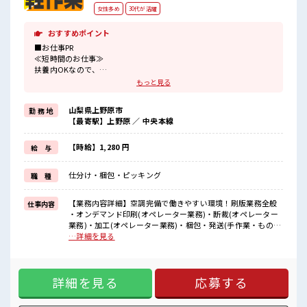
女性多め
30代が活躍
おすすめポイント
■お仕事PR
≪短時間のお仕事≫
扶養内OKなので、
主婦&主夫さんも気軽にご応募くださいね♪
もっと見る
≪女性も仕事をしやすい職場≫
もちろん男性の応募も歓迎！
山梨県上野原市
勤 務 地
≪自分の時間も大切≫
【最寄駅】上野原 ／ 中央本線
残業はほとんどナシ！
場合によってはお願いすることもあります♪
≪髪型自由≫
【時給】1,280 円
給 与
基本的に髪色自由で明るすぎたり奇抜でなければOKです！
(規定有)≪ラクラク制服アリ≫
仕分け・梱包・ピッキング
職 種
制服があるので、
毎日の服装の悩み解消♪
≪自分に向いている仕事が探せる≫
【業務内容詳細】空調完備で働きやすい環境！刷版業務全般
仕事内容
困った事などがあれば、
・オンデマンド印刷(オペレーター業務)・断裁(オペレーター
担当がしっかりサポートします！
業務)・加工(オペレーター業務)・梱包・発送(手作業・ものに
よって重量物あり)・それらに付随する業務 【取扱製品情報】
…詳細を見る
■職場の雰囲気
印刷物 ■お仕事PR ≪短時間のお仕事≫ 扶養内OKなので、 主
女性が多めの職場です♪
婦&主夫さんも気軽にご応募くださいね♪ ≪女性も仕事をし
キバツ過ぎなければ髪色・髪型は自由！
やすい職場≫ もちろん男性の応募も歓迎！ ≪自分の時間も大
あなたの個性を大事にできます♪
詳細を見る
応募する
切≫ 残業はほとんどナシ！ 場合によってはお願いすることも
休憩室でホッと一息リフレッシュ！
あります♪ ≪髪型自由≫ 基本的に髪色自由で明るすぎたり奇
抜でなければOKです！ (規定有)≪ラクラク制服アリ≫ 制服が