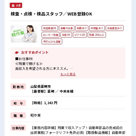
はお気軽にお問い合わせください。 ■お仕事PR ≪残業基本な
派遣
し≫ 自分の時間をしっかり確保できる、 残業基本ナシのお仕
事♪ オンとオフをきっちり切り替えたい方にオススメ！ ≪経
検査・点検・検品スタッフ／WEB登録OK
験者優遇≫ これまでの経験を活かしませんか？ ブランクがあ
っても大丈夫♪ 経験はちょっとだけ…という方もOK！ ≪ヘ
アカラーOKで自由な雰囲気の職場≫ 明るすぎたり奇抜でなけ
未経験者OK
長期の仕事
制服あり
休憩室あり
社員食堂あり
れば基本的に自由！ (規定有)制服があると毎日の服選びに悩
まずOK♪ ≪様々なお仕事をご提案≫ 一人で悩まず気軽に相
ロッカー完備
染髪OK
ピアスOK
残業 20H以上
談できる、 派遣のお仕事です！ ■職場の雰囲気 少人数の職場
40代以上も活躍
でこじんまり。 職場の仲間との交流もできちゃうかも？ キバ
ツ過ぎなければ髪色・髪型は自由！ あなたの個性を大事にで
おすすめポイント
きます♪ 高収入もバッチリ目指せますよ！
■お仕事PR
≪残業で稼げる≫
高収入を希望される方にオススメ。
残業は月20時間以上あります♪
もっと見る
≪髪色自由で自分らしく働く≫
明るすぎたり奇抜でなければ基本的に自由！
山梨県韮崎市
勤 務 地
(規定有)≪動きやすい制服アリ≫
【最寄駅】韮崎 ／ 中央本線
制服があるので、
毎日の服装の悩み解消♪
≪未経験の方も大カンゲイ≫
【時給】1,242 円
給 与
新しいことにチャレンジするのは不安だけど、
しっかり働く環境が整っています！
軽作業
職 種
イチからスキルUP・ステップUP目指していきましょう！
≪自分に向いている仕事が探せる≫
困った事などがあれば、
【業務内容詳細】残業で収入アップ！自動車部品の完成前の
仕事内容
担当がしっかりサポートします！
出荷業務(フォークリフト免許必須)【取扱製品情報】自動車部