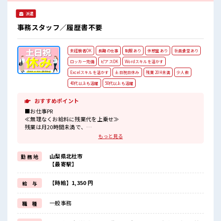
派遣
事務スタッフ／履歴書不要
未経験者OK
長期の仕事
制服あり
休憩室あり
社員食堂あり
ロッカー完備
ピアスOK
Wordスキルを活かす
Excelスキルを活かす
土日祝日休み
残業 20H未満
少人数
40代以上も活躍
50代以上も活躍
おすすめポイント
■お仕事PR
≪無理なくお給料に残業代を上乗せ≫
残業は月20時間未満で、
ほどよく稼げます♪
もっと見る
≪週休2日制≫
週末は家族や友人と一緒にプライベート満喫！
山梨県北杜市
勤 務 地
≪ラクラク制服アリ≫
【最寄駅】
制服があるので、
毎日の服装の悩み解消♪
≪未経験の方も大カンゲイ≫
【時給】1,350 円
給 与
新しいことにチャレンジするのは不安だけど、
しっかり働く環境が整っています！
一般事務
職 種
イチからスキルUP・ステップUP目指していきましょう！
≪様々なお仕事をご提案≫