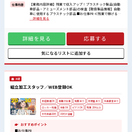
一人で悩まず気軽に相談できる、
【業務内容詳細】残業で収入アップ！プラスチック製品(自動
仕事内容
派遣のお仕事です！
車部品・アミューズメント部品)の検査【取扱製品情報】自動
車に使用するプラスチック部品 ■お仕事PR ≪残業で稼げる≫
■職場の雰囲気
高収入を希望される方にオススメ。 残業は月20時間以上あり
…詳細を見る
派手すぎなければ多少のヘアカラーもOKなのはウレシイPoint☆
ます♪ ≪髪型自由≫ 基本的に髪色自由で明るすぎたり奇抜で
20代活躍中のフレッシュな職場です☆
なければOKです！ (規定有)≪ラクラク制服アリ≫ 制服がある
休憩室で楽しくおしゃべり！
ので、 毎日の服装の悩み解消♪ ≪初めての仕事だけど自分に
ストレス解消☆
詳細を見る
応募する
もできそう≫ 新しいことにチャレンジするのは不安だけど、
しっかり働く環境が整っています！ イチからスキルUP・ステ
ップUP目指していきましょう！ ≪様々なお仕事をご提案≫ 一
人で悩まず気軽に相談できる、 派遣のお仕事です！ ■職場の
気になるリストに
追加する
雰囲気 派手すぎなければ多少のヘアカラーもOKなのはウレシ
イPoint☆ 20代活躍中のフレッシュな職場です☆ 休憩室で楽
しくおしゃべり！ ストレス解消☆
派遣
組立加工スタッフ／WEB登録OK
未経験者OK
長期の仕事
制服あり
休憩室あり
社員食堂あり
ロッカー完備
染髪OK
ピアスOK
残業 20H以上
平均年齢20代
30代が活躍
おすすめポイント
■お仕事PR