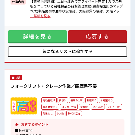
一人で悩まず気軽に相談できる、
【業務内容詳細】土日祝休みでプライベート充実！ガラス基
仕事内容
派遣のお仕事です！
板を作っている会社製品の品質管理業務(顧客提出用のマップ
作成)製品出荷の進捗状況確認、欠陥品質の確認、欠陥マップ
■職場の雰囲気
作成並びに顧客担当者への連絡(メール)顧客への工学情報の連
…詳細を見る
少人数でアットホームな雰囲気の職場！
絡(メール)、品質情報の作成及び出荷製品への添付、平坦度付
一息つける休憩スペースもあります！
製品の出荷予定の把握及び平坦度データ取得依頼他【取扱製
ロッカーあり！
品情報】半導体製造に必要なマスクブランクスを製造。 ■お
安心してお仕事に集中♪
詳細を見る
応募する
仕事PR ≪無理なくお給料に残業代を上乗せ≫ 残業は月20時間
程よく残業あり！
未満で、 ほどよく稼げます♪ ≪週休2日制≫ 週末は家族や友
人と一緒にプライベート満喫！ ≪ラクラク制服アリ≫ 制服が
あるので、 毎日の服装の悩み解消♪ ≪未経験の方も大カンゲ
気になるリストに
追加する
イ≫ 新しいことにチャレンジするのは不安だけど、 しっかり
働く環境が整っています！ イチからスキルUP・ステップUP
目指していきましょう！ ≪様々なお仕事をご提案≫ 一人で悩
まず気軽に相談できる、 派遣のお仕事です！ ■職場の雰囲気
少人数でアットホームな雰囲気の職場！ 一息つける休憩スペ
派遣
ースもあります！ ロッカーあり！ 安心してお仕事に集中♪ 程
よく残業あり！
フォークリフト・クレーン作業／履歴書不要
経験者歓迎
高収入
長期の仕事
制服あり
休憩室あり
社員食堂あり
ロッカー完備
染髪OK
ピアスOK
タトゥーOK
残業なし
少人数
30代が活躍
おすすめポイント
■お仕事PR