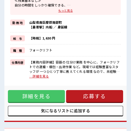
≪残業基本なし≫
自分の時間をしっかり確保できる、
残業基本ナシのお仕事♪
もっと見る
オンとオフをきっちり切り替えたい方にオススメ！
≪経験者優遇≫
山梨県南巨摩郡南部町
勤 務 地
これまでの経験を活かしませんか？
【最寄駅】内船 ／ 身延線
ブランクがあっても大丈夫♪
経験はちょっとだけ…という方もOK！
≪ヘアカラーOKで自由な雰囲気の職場≫
【時給】1,630 円
給 与
明るすぎたり奇抜でなければ基本的に自由！
(規定有)制服があると毎日の服選びに悩まずOK♪
フォークリフト
職 種
≪様々なお仕事をご提案≫
一人で悩まず気軽に相談できる、
派遣のお仕事です！
【業務内容詳細】容器の 仕分け業務 を中心に、フォークリフ
仕事内容
トでの運搬・梱包・出荷作業 など。現場では経験豊富なスタ
■職場の雰囲気
ッフが 一つひとつ丁寧に教えてくれる環境 なので、未経験か
少人数の職場でこじんまり。
らでも安心してスタートできます。フォークリフト免許をお
…詳細を見る
職場の仲間との交流もできちゃうかも？
持ちの方はもちろん、これからスキルを身につけたい方にも
キバツ過ぎなければ髪色・髪型は自由！
ピッタリのお仕事です。【取扱製品情報】毎日の食卓を支え
あなたの個性を大事にできます♪
る 冷凍食品用のプラスチック容器 を取り扱っています。【綜
高収入もバッチリ目指せますよ！
詳細を見る
応募する
合キャリアオプション富士】は地元・静岡東部で“働きやす
さ”で選ばれている派遣会社です。口コミ評価は【★3.9】と
地域トップクラスで、対応の丁寧さやフォロー体制が高く支
持されています。「相談しやすい」「紹介まで早い」「働き
気になるリストに
追加する
始めてからもずっと安心」という声が多数。不安や迷いのあ
る方も、冨士・富士宮・沼津・三島・伊豆の国・御殿場・小
山町エリアでの仕事探しなら私たちがしっかり伴走します。
あなたに合う職場探しを“地元密着”でお手伝いします。まず