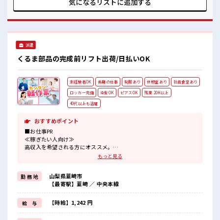
気になるリストに
追加する
なければOKだから、 モチベーションもUP！ 休憩室で楽しく
おしゃべり！ ストレス解消☆
派遣
くるま部品の完成前リフト出荷/日払いOK
未経験者OK
長期の仕事
制服あり
休憩室あり
社員食堂あり
ロッカー完備
染髪OK
ピアスOK
残業 20H以上
40代以上も活躍
おすすめポイント
■お仕事PR
≪稼ぎたい人向け≫
高収入を希望される方にオススメ。
残業は月20時間以上あります♪
もっと見る
≪髪色自由で自分らしく働く≫
明るすぎたり奇抜でなければ基本的に自由！
山梨県韮崎市
勤 務 地
(規定有)≪機能的な制服アリ≫
【最寄駅】韮崎 ／ 中央本線
制服があるので、
毎日の服装の悩み解消♪
≪未経験でも活躍できる≫
【時給】1,242 円
給 与
新しいことにチャレンジするのは不安だけど、
しっかり働く環境が整っています！