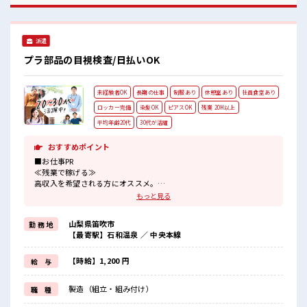
雰囲気 キバツ過ぎなければ髪色・髪型は自由！ あなたの個性
を大事にできます♪ しっかり休める休憩室あり！ オンオフの
切替もできちゃう！ ロッカーあり！ 安心してお仕事に集中♪
派遣
プラ部品の目視検査/日払いOK
未経験者OK
長期の仕事
制服あり
休憩室あり
社員食堂あり
ロッカー完備
染髪OK
ピアスOK
残業 20H以上
平均年齢20代
30代が活躍
おすすめポイント
■お仕事PR
≪残業で稼げる≫
高収入を希望される方にオススメ。
残業は月20時間以上あります♪
もっと見る
≪髪型自由≫
基本的に髪色自由で明るすぎたり奇抜でなければOKです！
山梨県笛吹市
勤 務 地
(規定有)≪ラクラク制服アリ≫
【最寄駅】石和温泉 ／ 中央本線
制服があるので、
毎日の服装の悩み解消♪
≪初めての仕事だけど自分にもできそう≫
【時給】1,200 円
給 与
新しいことにチャレンジするのは不安だけど、
しっかり働く環境が整っています！
製造（組立・組み付け）
職 種
イチからスキルUP・ステップUP目指していきましょう！
≪様々なお仕事をご提案≫