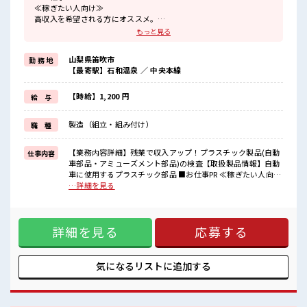
≪稼ぎたい人向け≫
高収入を希望される方にオススメ。
残業は月20時間以上あります♪
もっと見る
≪ヘアカラーOKで自由な雰囲気の職場≫
明るすぎたり奇抜でなければ基本的に自由！
山梨県笛吹市
勤 務 地
(規定有)≪動きやすい制服アリ≫
【最寄駅】石和温泉 ／ 中央本線
制服があるので、
毎日の服装の悩み解消♪
≪未経験OKの仕事≫
【時給】1,200 円
給 与
新しいことにチャレンジするのは不安だけど、
しっかり働く環境が整っています！
製造（組立・組み付け）
職 種
イチからスキルUP・ステップUP目指していきましょう！
≪収入アップを目指せる≫
高時給だらけの派遣のお仕事です！
【業務内容詳細】残業で収入アップ！プラスチック製品(自動
仕事内容
車部品・アミューズメント部品)の検査【取扱製品情報】自動
■職場の雰囲気
車に使用するプラスチック部品 ■お仕事PR ≪稼ぎたい人向け
派手すぎなければ多少のヘアカラーもOKなのはウレシイPoint☆
≫ 高収入を希望される方にオススメ。 残業は月20時間以上あ
…詳細を見る
20代が多数活躍中！
ります♪ ≪ヘアカラーOKで自由な雰囲気の職場≫ 明るすぎ
社会人経験が浅くてもOK！
たり奇抜でなければ基本的に自由！ (規定有)≪動きやすい制
ここから経験積んでいきましょ！
服アリ≫ 制服があるので、 毎日の服装の悩み解消♪ ≪未経験
詳細を見る
応募する
OKの仕事≫ 新しいことにチャレンジするのは不安だけど、
しっかり働く環境が整っています！ イチからスキルUP・ステ
ップUP目指していきましょう！ ≪収入アップを目指せる≫ 高
時給だらけの派遣のお仕事です！ ■職場の雰囲気 派手すぎな
気になるリストに
追加する
ければ多少のヘアカラーもOKなのはウレシイPoint☆ 20代が
多数活躍中！ 社会人経験が浅くてもOK！ ここから経験積ん
でいきましょ！