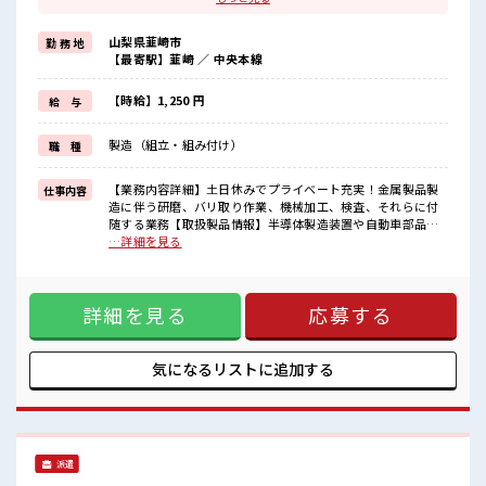
≪髪型自由≫
基本的に髪色自由で明るすぎたり奇抜でなければOKです！
山梨県韮崎市
勤 務 地
(規定有)≪機能的な制服アリ≫
【最寄駅】韮崎 ／ 中央本線
制服があるので、
毎日の服装の悩み解消♪
≪未経験でも活躍できる≫
【時給】1,250 円
給 与
新しいことにチャレンジするのは不安だけど、
しっかり働く環境が整っています！
製造（組立・組み付け）
職 種
イチからスキルUP・ステップUP目指していきましょう！
≪様々なお仕事をご提案≫
一人で悩まず気軽に相談できる、
【業務内容詳細】土日休みでプライベート充実！金属製品製
仕事内容
派遣のお仕事です！
造に伴う研磨、バリ取り作業、機械加工、検査、それらに付
随する業務【取扱製品情報】半導体製造装置や自動車部品に
■職場の雰囲気
使われる金属製品製造(ダイヤモンドの粉末を使用している砥
…詳細を見る
髪型にこだわりのあるアナタは必見！
石の加工) ■お仕事PR ≪自分の時間も大切≫ 残業はほとんど
髪型自由な職場！
ナシ！ 場合によってはお願いすることもあります♪ ≪髪型自
休憩室で楽しくランチ♪
由≫ 基本的に髪色自由で明るすぎたり奇抜でなければOKで
時間があれば昼寝もしちゃおう！
詳細を見る
応募する
す！ (規定有)≪機能的な制服アリ≫ 制服があるので、 毎日の
持ち物が多いあなたにもぴったり☆
服装の悩み解消♪ ≪未経験でも活躍できる≫ 新しいことにチ
ロッカー付き職場♪
ャレンジするのは不安だけど、 しっかり働く環境が整ってい
ます！ イチからスキルUP・ステップUP目指していきましょ
気になるリストに
追加する
う！ ≪様々なお仕事をご提案≫ 一人で悩まず気軽に相談でき
る、 派遣のお仕事です！ ■職場の雰囲気 髪型にこだわりのあ
るアナタは必見！ 髪型自由な職場！ 休憩室で楽しくランチ♪
時間があれば昼寝もしちゃおう！ 持ち物が多いあなたにもぴ
ったり☆ ロッカー付き職場♪
派遣