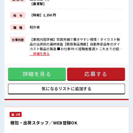
残業は月20時間未満で、
【最寄駅】
ほどよく稼げます♪
≪ヘアカラーOKで自由な雰囲気の職場≫
明るすぎたり奇抜でなければ基本的に自由！
【時給】1,250 円
給 与
(規定有)制服があると毎日の服選びに悩まずOK♪
≪収入アップを目指せる≫
軽作業
職 種
高時給だらけの派遣のお仕事です！
■職場の雰囲気
【業務内容詳細】空調完備で働きやすい環境！ダイカスト製
仕事内容
“コジンマリ”が好きな方にもお勧め！！
品の出荷前の最終検査【取扱製品情報】自動車部品等のダイ
少人数の職場です♪
カスト製品の製造 ■お仕事PR ≪経験者優遇≫ これまでの経験
キバツ過ぎなければ髪色・髪型は自由！
を活かしませんか？ ブランクがあっても大丈夫♪ 経験はちょ
…詳細を見る
あなたの個性を大事にできます♪
っとだけ…という方もOK！ ≪1日1時間程の残業で収入アッ
プ≫ 残業は月20時間未満で、 ほどよく稼げます♪ ≪ヘアカラ
ーOKで自由な雰囲気の職場≫ 明るすぎたり奇抜でなければ基
詳細を見る
応募する
本的に自由！ (規定有)制服があると毎日の服選びに悩まず
OK♪ ≪収入アップを目指せる≫ 高時給だらけの派遣のお仕
事です！ ■職場の雰囲気 “コジンマリ”が好きな方にもお勧
め！！ 少人数の職場です♪ キバツ過ぎなければ髪色・髪型は
気になるリストに
追加する
自由！ あなたの個性を大事にできます♪
派遣
梱包・出荷スタッフ／WEB登録OK