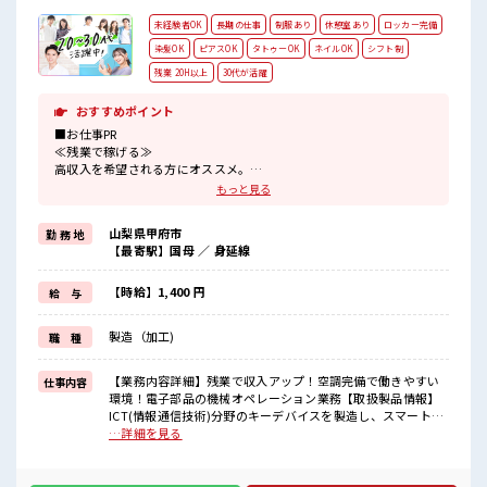
未経験者OK
長期の仕事
制服あり
休憩室あり
ロッカー完備
染髪OK
ピアスOK
タトゥーOK
ネイルOK
シフト制
残業 20H以上
30代が活躍
おすすめポイント
■お仕事PR
≪残業で稼げる≫
高収入を希望される方にオススメ。
残業は月20時間以上あります♪
もっと見る
≪髪色自由で自分らしく働く≫
明るすぎたり奇抜でなければ基本的に自由！
山梨県甲府市
勤 務 地
(規定有)≪ラクラク制服アリ≫
【最寄駅】国母 ／ 身延線
制服があるので、
毎日の服装の悩み解消♪
≪初めての仕事だけど自分にもできそう≫
【時給】1,400 円
給 与
新しいことにチャレンジするのは不安だけど、
しっかり働く環境が整っています！
製造（加工)
職 種
イチからスキルUP・ステップUP目指していきましょう！
≪様々なお仕事をご提案≫
一人で悩まず気軽に相談できる、
【業務内容詳細】残業で収入アップ！空調完備で働きやすい
仕事内容
派遣のお仕事です！
環境！電子部品の機械オペレーション業務【取扱製品情報】
ICT(情報通信技術)分野のキーデバイスを製造し、スマートフ
■職場の雰囲気
ォン、PC、自動車向けの製品を手がけ、医療機器の受託製造
…詳細を見る
髪型にこだわりのあるアナタは必見！
■お仕事PR ≪残業で稼げる≫ 高収入を希望される方にオスス
髪型自由な職場！
メ。 残業は月20時間以上あります♪ ≪髪色自由で自分らしく
休憩時間にゆっくりできるスペース完備！
働く≫ 明るすぎたり奇抜でなければ基本的に自由！ (規定