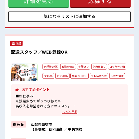
詳細を見る
応募する
けど、 しっかり働く環境が整っています！ イチからスキル
UP・ステップUP目指していきましょう！ ≪自分に合った期
間で働ける≫ 福利厚生が整った派遣のお仕事です！ ■職場の
気になるリストに
追加する
雰囲気 派手すぎなければ多少のヘアカラーもOKなのはウレシ
イPoint☆ 20代が多数活躍中！ 社会人経験が浅くてもOK！ こ
こから経験積んでいきましょ！
派遣
配送スタッフ／WEB登録OK
未経験者OK
長期の仕事
制服あり
休憩室あり
ロッカー完備
染髪OK
ピアスOK
残業 20H以上
平均年齢20代
30代が活躍
おすすめポイント
■お仕事PR
≪残業多めでがっつり稼ぐ≫
高収入を希望される方にオススメ。
残業は月20時間以上あります♪
もっと見る
≪ヘアカラーOKで自由な雰囲気の職場≫
明るすぎたり奇抜でなければ基本的に自由！
山梨県笛吹市
勤 務 地
(規定有)≪機能的な制服アリ≫
【最寄駅】石和温泉 ／ 中央本線
制服があるので、
毎日の服装の悩み解消♪