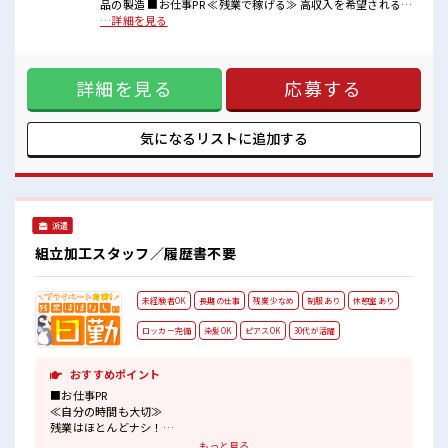
品の製造 ■お仕事PR ≪残業で稼げる≫ 高収入を希望される方
■職場の雰囲気
にオススメ。 残業は月20時間以上あります♪ ≪髪色自由で自
…詳細を見る
派手すぎなければ多少のヘアカラーもOKなのはウレシイPoint☆
分らしく働く≫ 明るすぎたり奇抜でなければ基本的に自由！
休憩室でホッと一息リフレッシュ！
(規定有)≪動きやすい制服アリ≫ 制服があるので、 毎日の服
職場にはロッカー完備！
装の悩み解消♪ ≪未経験の方も大カンゲイ≫ 新しいことにチ
私物の置きすぎには注意が必要ですね★
詳細を見る
応募する
ャレンジするのは不安だけど、 しっかり働く環境が整ってい
ます！ イチからスキルUP・ステップUP目指していきましょ
う！ ≪自分に向いている仕事が探せる≫ 困った事などがあれ
ば、 担当がしっかりサポートします！ ■職場の雰囲気 派手す
気になるリストに
追加する
ぎなければ多少のヘアカラーもOKなのはウレシイPoint☆ 休
憩室でホッと一息リフレッシュ！ 職場にはロッカー完備！ 私
物の置きすぎには注意が必要ですね★
派遣
組立加工スタッフ／履歴書不要
未経験者OK
長期の仕事
残業少なめ
制服あり
休憩室あり
ロッカー完備
染髪OK
ピアスOK
30代が活躍
おすすめポイント
■お仕事PR
≪自分の時間も大切≫
残業はほとんどナシ！
場合によってはお願いすることもあります♪
もっと見る