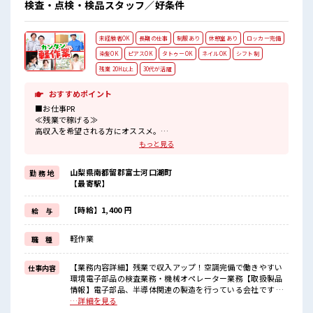
検査・点検・検品スタッフ／好条件
未経験者OK
長期の仕事
制服あり
休憩室あり
ロッカー完備
染髪OK
ピアスOK
タトゥーOK
ネイルOK
シフト制
残業 20H以上
30代が活躍
おすすめポイント
■お仕事PR
≪残業で稼げる≫
高収入を希望される方にオススメ。
残業は月20時間以上あります♪
もっと見る
≪ヘアカラーOKで自由な雰囲気の職場≫
明るすぎたり奇抜でなければ基本的に自由！
山梨県南都留郡富士河口湖町
勤 務 地
(規定有)制服があると毎日の服選びに悩まずOK♪
【最寄駅】
≪未経験の方も大カンゲイ≫
新しいことにチャレンジするのは不安だけど、
しっかり働く環境が整っています！
【時給】1,400 円
給 与
イチからスキルUP・ステップUP目指していきましょう！
≪自分に合った期間で働ける≫
軽作業
職 種
福利厚生が整った派遣のお仕事です！
■職場の雰囲気
【業務内容詳細】残業で収入アップ！空調完備で働きやすい
仕事内容
髪型にこだわりのあるアナタは必見！
環境電子部品の検査業務・機械オペレーター業務【取扱製品
髪型自由な職場！
情報】電子部品、半導体関連の製造を行っている会社です ■
休憩室でホッと一息リフレッシュ！
お仕事PR ≪残業で稼げる≫ 高収入を希望される方にオスス
…詳細を見る
持ち物が多いあなたにもぴったり☆
メ。 残業は月20時間以上あります♪ ≪ヘアカラーOKで自由