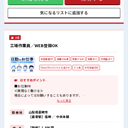
消♪ ≪初めての仕事だけど自分にもできそう≫ 新しいことに
チャレンジするのは不安だけど、 しっかり働く環境が整って
います！ イチからスキルUP・ステップUP目指していきまし
気になるリストに
追加する
ょう！ ≪自分に向いている仕事が探せる≫ 困った事などがあ
れば、 担当がしっかりサポートします！ ■職場の雰囲気 少人
数ですぐに馴染むことができそう♪ アットホームな環境☆ 20
代が多数活躍中！ 社会人経験が浅くてもOK！ ここから経験
積んでいきましょ！
派遣
工場作業員／WEB登録OK
未経験者OK
長期の仕事
残業少なめ
制服あり
休憩室あり
PowerPointスキルを活かす
少人数
平均年齢20代
おすすめポイント
■お仕事PR
≪無理なく働ける≫
場合によってはお願いすることもありますが、
残業はほとんどナシ！
もっと見る
≪動きやすい制服アリ≫
制服があるので、
山梨県韮崎市
勤 務 地
毎日の服装の悩み解消♪
【最寄駅】塩崎 ／ 中央本線
≪初めての仕事だけど自分にもできそう≫
新しいことにチャレンジするのは不安だけど、
しっかり働く環境が整っています！
【時給】1,300 円
給 与