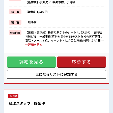
【最寄駅】小淵沢 ／ 中央本線、小海線
週末は家族や友人と一緒にプライベート満喫！
≪未経験の方も大カンゲイ≫
新しいことにチャレンジするのは不安だけど、
【時給】1,500 円
給 与
しっかり働く環境が整っています！
イチからスキルUP・ステップUP目指していきましょう！
一般事務
職 種
≪自分に合った期間で働ける≫
福利厚生が整った派遣のお仕事です！
【業務内容詳細】最寄り駅からのシャトルバスあり！高時給
仕事内容
■職場の雰囲気
で稼げる！一般事務(資料改訂やWEBテスト作成の進行管理、
女性が多めの職場です♪
電話・メール対応、イベント・社会貢献事業の運営協力) ■お
少人数ですぐに馴染むことができそう♪
仕事PR ≪女性も活躍中の職場≫ もちろん男性の応募もOKで
…詳細を見る
アットホームな環境☆
すよ！ ≪自分の時間も大切≫ 残業はほとんどナシ！ 場合によ
仕事の合間の息抜きは休憩室で♪
ってはお願いすることもあります♪ ≪週休2日制≫ 週末は家
ロッカーあり！
族や友人と一緒にプライベート満喫！ ≪未経験の方も大カン
安心してお仕事に集中♪
詳細を見る
応募する
ゲイ≫ 新しいことにチャレンジするのは不安だけど、 しっか
り働く環境が整っています！ イチからスキルUP・ステップ
UP目指していきましょう！ ≪自分に合った期間で働ける≫ 福
利厚生が整った派遣のお仕事です！ ■職場の雰囲気 女性が多
気になるリストに
追加する
めの職場です♪ 少人数ですぐに馴染むことができそう♪ アッ
トホームな環境☆ 仕事の合間の息抜きは休憩室で♪ ロッカー
あり！ 安心してお仕事に集中♪
派遣
経理スタッフ／好条件