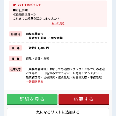
おすすめポイント
■お仕事PR
≪経験者活躍中≫
これまでの経験を活かしませんか？
ブランクがあっても大丈夫♪
もっと見る
経験はちょっとだけ…という方もOK！
≪稼ぎたい人向け≫
山梨県韮崎市
勤 務 地
高収入を希望される方にオススメ。
【最寄駅】韮崎 ／ 中央本線
残業は月20時間以上あります♪
≪完全週休二日制≫
週末は家族や友人と一緒にプライベート満喫！
【時給】1,300 円
給 与
≪動きやすい制服アリ≫
制服があるので、
経理・会計・財務
職 種
毎日の服装の悩み解消♪
≪収入アップを目指せる≫
高時給だらけの派遣のお仕事です！
【業務内容詳細】車なしでも通勤ラクラク！※駅からの送迎
仕事内容
バスあり！土日祝休みでプライベート充実！アシスタント一
■職場の雰囲気
般業務庶務・出張旅費・伝票処理・問合せ対応・事務管理等
休憩室で楽しくランチ♪
■お仕事PR ≪経験者活躍中≫ これまでの経験を活かしません
…詳細を見る
時間があれば昼寝もしちゃおう！
か？ ブランクがあっても大丈夫♪ 経験はちょっとだけ…とい
持ち物が多いあなたにもぴったり☆
う方もOK！ ≪稼ぎたい人向け≫ 高収入を希望される方にオ
ロッカー付き職場♪
ススメ。 残業は月20時間以上あります♪ ≪完全週休二日制≫
残業がしっかりあるお仕事！
詳細を見る
応募する
週末は家族や友人と一緒にプライベート満喫！ ≪動きやすい
あなたのスキルを活かしませんか？
制服アリ≫ 制服があるので、 毎日の服装の悩み解消♪ ≪収入
アップを目指せる≫ 高時給だらけの派遣のお仕事です！ ■職
場の雰囲気 休憩室で楽しくランチ♪ 時間があれば昼寝もしち
気になるリストに
追加する
ゃおう！ 持ち物が多いあなたにもぴったり☆ ロッカー付き職