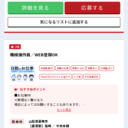
ロッカー付き職場♪
ススメ。 残業は月20時間以上あります♪ ≪完全週休二日制≫
残業がしっかりあるお仕事！
詳細を見る
応募する
週末は家族や友人と一緒にプライベート満喫！ ≪動きやすい
あなたのスキルを活かしませんか？
制服アリ≫ 制服があるので、 毎日の服装の悩み解消♪ ≪収入
アップを目指せる≫ 高時給だらけの派遣のお仕事です！ ■職
場の雰囲気 休憩室で楽しくランチ♪ 時間があれば昼寝もしち
気になるリストに
追加する
ゃおう！ 持ち物が多いあなたにもぴったり☆ ロッカー付き職
場♪ 残業がしっかりあるお仕事！ あなたのスキルを活かしま
せんか？
派遣
機械操作員／WEB登録OK
未経験者OK
長期の仕事
残業少なめ
制服あり
休憩室あり
PowerPointスキルを活かす
少人数
平均年齢20代
おすすめポイント
■お仕事PR
≪無理なく働ける≫
場合によってはお願いすることもありますが、
残業はほとんどナシ！
もっと見る
≪動きやすい制服アリ≫
制服があるので、
山梨県韮崎市
勤 務 地
毎日の服装の悩み解消♪
【最寄駅】塩崎 ／ 中央本線
≪初めての仕事だけど自分にもできそう≫