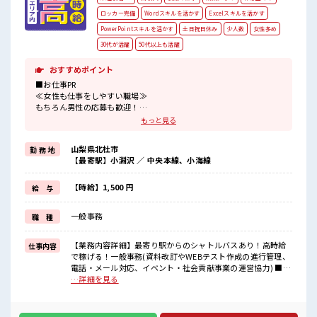
ロッカー完備
Wordスキルを活かす
Excelスキルを活かす
PowerPointスキルを活かす
土日祝日休み
少人数
女性多め
30代が活躍
50代以上も活躍
おすすめポイント
■お仕事PR
≪女性も仕事をしやすい職場≫
もちろん男性の応募も歓迎！
≪時間にメリハリを≫
もっと見る
残業はほとんどナシ！
場合によってはお願いすることもあります♪
山梨県北杜市
勤 務 地
≪土日祝休のお仕事≫
【最寄駅】小淵沢 ／ 中央本線、小海線
家族や友人と一緒にプライベート満喫！
≪未経験OKの仕事≫
新しいことにチャレンジするのは不安だけど、
【時給】1,500 円
給 与
しっかり働く環境が整っています！
イチからスキルUP・ステップUP目指していきましょう！
一般事務
職 種
≪自分に向いている仕事が探せる≫
困った事などがあれば、
担当がしっかりサポートします！
【業務内容詳細】最寄り駅からのシャトルバスあり！高時給
仕事内容
で稼げる！一般事務(資料改訂やWEBテスト作成の進行管理、
■職場の雰囲気
電話・メール対応、イベント・社会貢献事業の運営協力) ■お
女性多めで休み時間は女子トークがあふれる職場です！
仕事PR ≪女性も仕事をしやすい職場≫ もちろん男性の応募も
…詳細を見る
もちろん男性の応募もOKですよ！
歓迎！ ≪時間にメリハリを≫ 残業はほとんどナシ！ 場合によ
『少人数』だからコミュニケーションも取りやすい？
ってはお願いすることもあります♪ ≪土日祝休のお仕事≫ 家
高収入もバッチリ目指せますよ！
族や友人と一緒にプライベート満喫！ ≪未経験OKの仕事≫