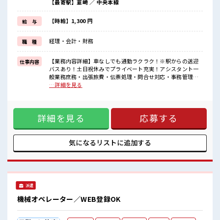
【最寄駅】韮崎 ／ 中央本線
残業は月20時間以上あります♪
≪完全週休二日制≫
週末は家族や友人と一緒にプライベート満喫！
【時給】1,300 円
給 与
≪動きやすい制服アリ≫
制服があるので、
経理・会計・財務
職 種
毎日の服装の悩み解消♪
≪収入アップを目指せる≫
高時給だらけの派遣のお仕事です！
【業務内容詳細】車なしでも通勤ラクラク！※駅からの送迎
仕事内容
バスあり！土日祝休みでプライベート充実！アシスタント一
■職場の雰囲気
般業務庶務・出張旅費・伝票処理・問合せ対応・事務管理等
休憩室で楽しくランチ♪
■お仕事PR ≪経験者活躍中≫ これまでの経験を活かしません
…詳細を見る
時間があれば昼寝もしちゃおう！
か？ ブランクがあっても大丈夫♪ 経験はちょっとだけ…とい
持ち物が多いあなたにもぴったり☆
う方もOK！ ≪稼ぎたい人向け≫ 高収入を希望される方にオ
ロッカー付き職場♪
ススメ。 残業は月20時間以上あります♪ ≪完全週休二日制≫
残業がしっかりあるお仕事！
詳細を見る
応募する
週末は家族や友人と一緒にプライベート満喫！ ≪動きやすい
あなたのスキルを活かしませんか？
制服アリ≫ 制服があるので、 毎日の服装の悩み解消♪ ≪収入
アップを目指せる≫ 高時給だらけの派遣のお仕事です！ ■職
場の雰囲気 休憩室で楽しくランチ♪ 時間があれば昼寝もしち
気になるリストに
追加する
ゃおう！ 持ち物が多いあなたにもぴったり☆ ロッカー付き職
場♪ 残業がしっかりあるお仕事！ あなたのスキルを活かしま
せんか？
派遣
機械オペレーター／WEB登録OK