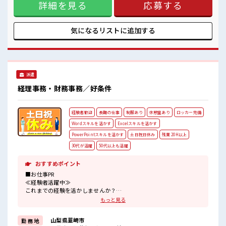
安心してお仕事に集中♪
詳細を見る
応募する
ゲイ≫ 新しいことにチャレンジするのは不安だけど、 しっか
り働く環境が整っています！ イチからスキルUP・ステップ
UP目指していきましょう！ ≪自分に合った期間で働ける≫ 福
利厚生が整った派遣のお仕事です！ ■職場の雰囲気 女性が多
気になるリストに
追加する
めの職場です♪ 少人数ですぐに馴染むことができそう♪ アッ
トホームな環境☆ 仕事の合間の息抜きは休憩室で♪ ロッカー
あり！ 安心してお仕事に集中♪
派遣
経理事務・財務事務／好条件
経験者歓迎
長期の仕事
制服あり
休憩室あり
ロッカー完備
Wordスキルを活かす
Excelスキルを活かす
PowerPointスキルを活かす
土日祝日休み
残業 20H以上
30代が活躍
50代以上も活躍
おすすめポイント
■お仕事PR
≪経験者活躍中≫
これまでの経験を活かしませんか？
ブランクがあっても大丈夫♪
もっと見る
経験はちょっとだけ…という方もOK！
≪稼ぎたい人向け≫
山梨県韮崎市
勤 務 地
高収入を希望される方にオススメ。