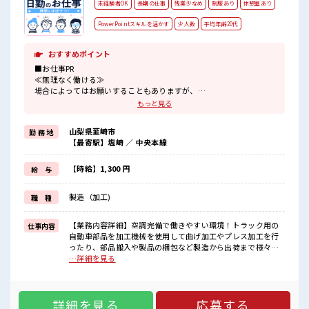
未経験者OK
長期の仕事
残業少なめ
制服あり
休憩室あり
PowerPointスキルを活かす
少人数
平均年齢20代
おすすめポイント
■お仕事PR
≪無理なく働ける≫
場合によってはお願いすることもありますが、
残業はほとんどナシ！
もっと見る
≪動きやすい制服アリ≫
制服があるので、
山梨県韮崎市
勤 務 地
毎日の服装の悩み解消♪
【最寄駅】塩崎 ／ 中央本線
≪初めての仕事だけど自分にもできそう≫
新しいことにチャレンジするのは不安だけど、
しっかり働く環境が整っています！
【時給】1,300 円
給 与
イチからスキルUP・ステップUP目指していきましょう！
≪自分に向いている仕事が探せる≫
製造（加工)
職 種
困った事などがあれば、
担当がしっかりサポートします！
【業務内容詳細】空調完備で働きやすい環境！トラック用の
仕事内容
■職場の雰囲気
自動車部品を加工機械を使用して曲げ加工やプレス加工を行
少人数ですぐに馴染むことができそう♪
ったり、部品搬入や製品の梱包など製造から出荷まで様々な
アットホームな環境☆
ことを行う業務【取扱製品情報】トラックのサイドミラーや
…詳細を見る
20代が多数活躍中！
足回りパーツの製造、農業用ビニールハウスの設計や施行等
社会人経験が浅くてもOK！
を行っています。 ■お仕事PR ≪無理なく働ける≫ 場合によっ
ここから経験積んでいきましょ！
てはお願いすることもありますが、 残業はほとんどナシ！ ≪
詳細を見る
応募する
動きやすい制服アリ≫ 制服があるので、 毎日の服装の悩み解