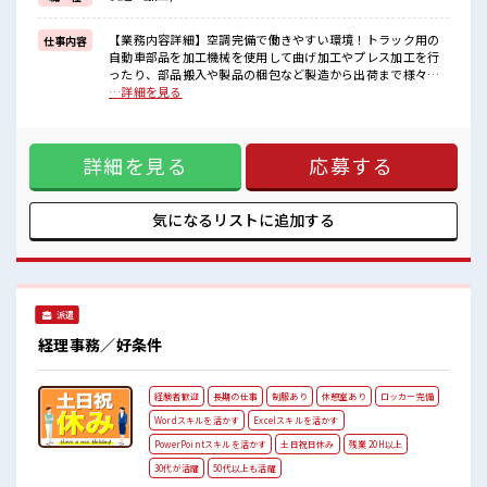
困った事などがあれば、
担当がしっかりサポートします！
【業務内容詳細】空調完備で働きやすい環境！トラック用の
仕事内容
■職場の雰囲気
自動車部品を加工機械を使用して曲げ加工やプレス加工を行
少人数ですぐに馴染むことができそう♪
ったり、部品搬入や製品の梱包など製造から出荷まで様々な
アットホームな環境☆
ことを行う業務【取扱製品情報】トラックのサイドミラーや
…詳細を見る
20代が多数活躍中！
足回りパーツの製造、農業用ビニールハウスの設計や施行等
社会人経験が浅くてもOK！
を行っています。 ■お仕事PR ≪無理なく働ける≫ 場合によっ
ここから経験積んでいきましょ！
てはお願いすることもありますが、 残業はほとんどナシ！ ≪
詳細を見る
応募する
動きやすい制服アリ≫ 制服があるので、 毎日の服装の悩み解
消♪ ≪初めての仕事だけど自分にもできそう≫ 新しいことに
チャレンジするのは不安だけど、 しっかり働く環境が整って
います！ イチからスキルUP・ステップUP目指していきまし
気になるリストに
追加する
ょう！ ≪自分に向いている仕事が探せる≫ 困った事などがあ
れば、 担当がしっかりサポートします！ ■職場の雰囲気 少人
数ですぐに馴染むことができそう♪ アットホームな環境☆ 20
代が多数活躍中！ 社会人経験が浅くてもOK！ ここから経験
積んでいきましょ！
派遣
経理事務／好条件
経験者歓迎
長期の仕事
制服あり
休憩室あり
ロッカー完備
Wordスキルを活かす
Excelスキルを活かす
PowerPointスキルを活かす
土日祝日休み
残業 20H以上
30代が活躍
50代以上も活躍