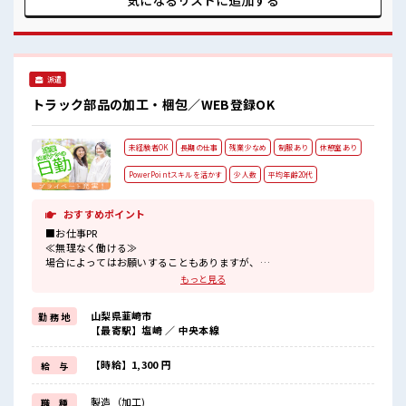
気になるリストに
追加する
ょう！ ≪自分に向いている仕事が探せる≫ 困った事などがあ
れば、 担当がしっかりサポートします！ ■職場の雰囲気 少人
数ですぐに馴染むことができそう♪ アットホームな環境☆ 20
代が多数活躍中！ 社会人経験が浅くてもOK！ ここから経験
積んでいきましょ！
派遣
トラック部品の加工・梱包／WEB登録OK
未経験者OK
長期の仕事
残業少なめ
制服あり
休憩室あり
PowerPointスキルを活かす
少人数
平均年齢20代
おすすめポイント
■お仕事PR
≪無理なく働ける≫
場合によってはお願いすることもありますが、
残業はほとんどナシ！
もっと見る
≪動きやすい制服アリ≫
制服があるので、
山梨県韮崎市
勤 務 地
毎日の服装の悩み解消♪
【最寄駅】塩崎 ／ 中央本線
≪初めての仕事だけど自分にもできそう≫
新しいことにチャレンジするのは不安だけど、
しっかり働く環境が整っています！
【時給】1,300 円
給 与
イチからスキルUP・ステップUP目指していきましょう！
≪自分に向いている仕事が探せる≫
製造（加工)
職 種