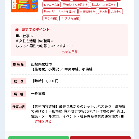
ロッカー完備
Wordスキルを活かす
Excelスキルを活かす
PowerPointスキルを活かす
土日祝日休み
少人数
女性多め
30代が活躍
50代以上も活躍
おすすめポイント
■お仕事PR
≪女性も活躍中の職場≫
もちろん男性の応募もOKですよ！
≪自分の時間も大切≫
もっと見る
残業はほとんどナシ！
場合によってはお願いすることもあります♪
山梨県北杜市
勤 務 地
≪週休2日制≫
【最寄駅】小淵沢 ／ 中央本線、小海線
週末は家族や友人と一緒にプライベート満喫！
≪未経験の方も大カンゲイ≫
新しいことにチャレンジするのは不安だけど、
【時給】1,500 円
給 与
しっかり働く環境が整っています！
イチからスキルUP・ステップUP目指していきましょう！
一般事務
職 種
≪自分に合った期間で働ける≫
福利厚生が整った派遣のお仕事です！
【業務内容詳細】最寄り駅からのシャトルバスあり！高時給
仕事内容
■職場の雰囲気
で稼げる！一般事務(資料改訂やWEBテスト作成の進行管理、
女性が多めの職場です♪
電話・メール対応、イベント・社会貢献事業の運営協力) ■お
少人数ですぐに馴染むことができそう♪
仕事PR ≪女性も活躍中の職場≫ もちろん男性の応募もOKで
…詳細を見る
アットホームな環境☆
すよ！ ≪自分の時間も大切≫ 残業はほとんどナシ！ 場合によ
仕事の合間の息抜きは休憩室で♪
ってはお願いすることもあります♪ ≪週休2日制≫ 週末は家
ロッカーあり！
族や友人と一緒にプライベート満喫！ ≪未経験の方も大カン