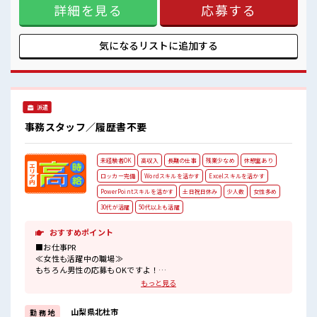
詳細を見る
応募する
新しいことにチャレンジするのは不安だけど、 しっかり働く
環境が整っています！ イチからスキルUP・ステップUP目指
していきましょう！ ≪自分に向いている仕事が探せる≫ 困っ
た事などがあれば、 担当がしっかりサポートします！ ■職場
気になるリストに
追加する
の雰囲気 女性多めで休み時間は女子トークがあふれる職場で
す！ もちろん男性の応募もOKですよ！ 『少人数』だからコ
ミュニケーションも取りやすい？ 高収入もバッチリ目指せま
すよ！
派遣
事務スタッフ／履歴書不要
未経験者OK
高収入
長期の仕事
残業少なめ
休憩室あり
ロッカー完備
Wordスキルを活かす
Excelスキルを活かす
PowerPointスキルを活かす
土日祝日休み
少人数
女性多め
30代が活躍
50代以上も活躍
おすすめポイント
■お仕事PR
≪女性も活躍中の職場≫
もちろん男性の応募もOKですよ！
≪自分の時間も大切≫
もっと見る
残業はほとんどナシ！
場合によってはお願いすることもあります♪
山梨県北杜市
勤 務 地
≪週休2日制≫