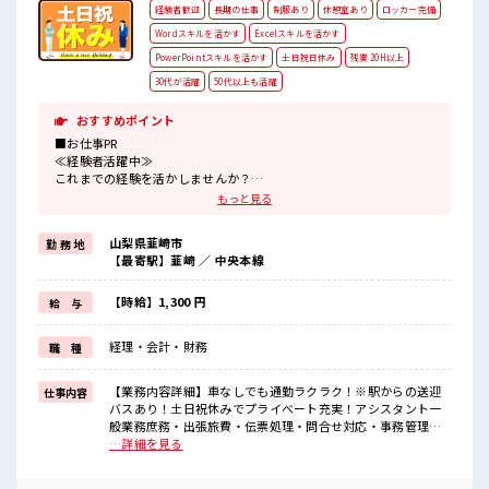
経験者歓迎
長期の仕事
制服あり
休憩室あり
ロッカー完備
Wordスキルを活かす
Excelスキルを活かす
PowerPointスキルを活かす
土日祝日休み
残業 20H以上
30代が活躍
50代以上も活躍
おすすめポイント
■お仕事PR
≪経験者活躍中≫
これまでの経験を活かしませんか？
ブランクがあっても大丈夫♪
もっと見る
経験はちょっとだけ…という方もOK！
≪稼ぎたい人向け≫
山梨県韮崎市
勤 務 地
高収入を希望される方にオススメ。
【最寄駅】韮崎 ／ 中央本線
残業は月20時間以上あります♪
≪完全週休二日制≫
週末は家族や友人と一緒にプライベート満喫！
【時給】1,300 円
給 与
≪動きやすい制服アリ≫
制服があるので、
経理・会計・財務
職 種
毎日の服装の悩み解消♪
≪収入アップを目指せる≫
高時給だらけの派遣のお仕事です！
【業務内容詳細】車なしでも通勤ラクラク！※駅からの送迎
仕事内容
バスあり！土日祝休みでプライベート充実！アシスタント一
■職場の雰囲気
般業務庶務・出張旅費・伝票処理・問合せ対応・事務管理等
休憩室で楽しくランチ♪
■お仕事PR ≪経験者活躍中≫ これまでの経験を活かしません
…詳細を見る
時間があれば昼寝もしちゃおう！
か？ ブランクがあっても大丈夫♪ 経験はちょっとだけ…とい
持ち物が多いあなたにもぴったり☆
う方もOK！ ≪稼ぎたい人向け≫ 高収入を希望される方にオ