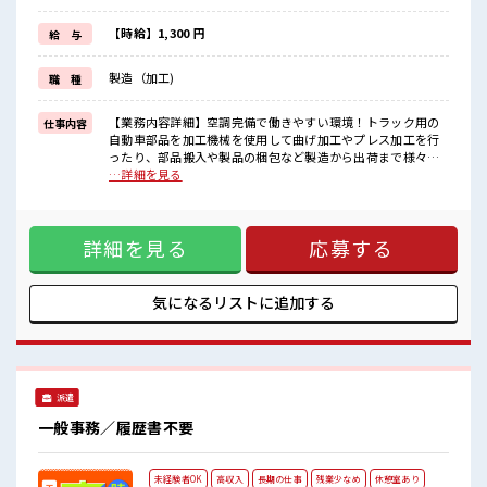
新しいことにチャレンジするのは不安だけど、
しっかり働く環境が整っています！
【時給】1,300 円
給 与
イチからスキルUP・ステップUP目指していきましょう！
≪自分に向いている仕事が探せる≫
製造（加工)
職 種
困った事などがあれば、
担当がしっかりサポートします！
【業務内容詳細】空調完備で働きやすい環境！トラック用の
仕事内容
■職場の雰囲気
自動車部品を加工機械を使用して曲げ加工やプレス加工を行
少人数ですぐに馴染むことができそう♪
ったり、部品搬入や製品の梱包など製造から出荷まで様々な
アットホームな環境☆
ことを行う業務【取扱製品情報】トラックのサイドミラーや
…詳細を見る
20代が多数活躍中！
足回りパーツの製造、農業用ビニールハウスの設計や施行等
社会人経験が浅くてもOK！
を行っています。 ■お仕事PR ≪無理なく働ける≫ 場合によっ
ここから経験積んでいきましょ！
てはお願いすることもありますが、 残業はほとんどナシ！ ≪
詳細を見る
応募する
動きやすい制服アリ≫ 制服があるので、 毎日の服装の悩み解
消♪ ≪初めての仕事だけど自分にもできそう≫ 新しいことに
チャレンジするのは不安だけど、 しっかり働く環境が整って
います！ イチからスキルUP・ステップUP目指していきまし
気になるリストに
追加する
ょう！ ≪自分に向いている仕事が探せる≫ 困った事などがあ
れば、 担当がしっかりサポートします！ ■職場の雰囲気 少人
数ですぐに馴染むことができそう♪ アットホームな環境☆ 20
代が多数活躍中！ 社会人経験が浅くてもOK！ ここから経験
積んでいきましょ！
派遣
一般事務／履歴書不要
未経験者OK
高収入
長期の仕事
残業少なめ
休憩室あり