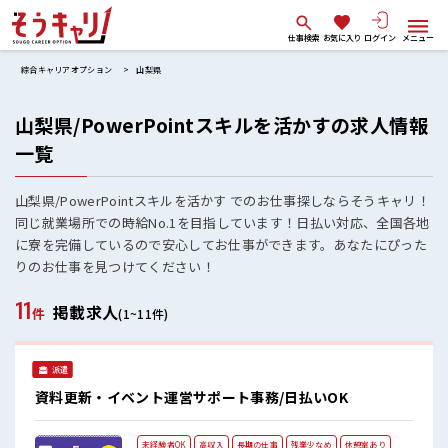
仕事検索
お気に入り
ログイン
メニュー
綜合キャリアオプション
山梨県
山梨県/PowerPointスキルを活かすの求人情報
一覧
山梨県/PowerPointスキルを活かす でのお仕事探しならそうキャリ！
同じ就業場所での時給No.1を目指しています！日払い対応、全国各地
に寮を完備しているので安心してお仕事ができます。あなたにぴった
りのお仕事を見つけてください！
11
掲載求人
件
(1~11件)
派遣
資料更新・イベント運営サポート事務/日払いOK
未経験者OK
高収入
長期の仕事
残業少なめ
休憩室あり