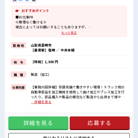
おすすめポイント
■お仕事PR
≪無理なく働ける≫
場合によってはお願いすることもありますが、
残業はほとんどナシ！
もっと見る
≪動きやすい制服アリ≫
制服があるので、
山梨県韮崎市
勤 務 地
毎日の服装の悩み解消♪
【最寄駅】塩崎 ／ 中央本線
≪初めての仕事だけど自分にもできそう≫
新しいことにチャレンジするのは不安だけど、
しっかり働く環境が整っています！
【時給】1,300 円
給 与
イチからスキルUP・ステップUP目指していきましょう！
≪自分に向いている仕事が探せる≫
製造（加工)
職 種
困った事などがあれば、
担当がしっかりサポートします！
【業務内容詳細】空調完備で働きやすい環境！トラック用の
仕事内容
■職場の雰囲気
自動車部品を加工機械を使用して曲げ加工やプレス加工を行
少人数ですぐに馴染むことができそう♪
ったり、部品搬入や製品の梱包など製造から出荷まで様々な
アットホームな環境☆
ことを行う業務【取扱製品情報】トラックのサイドミラーや
…詳細を見る
20代が多数活躍中！
足回りパーツの製造、農業用ビニールハウスの設計や施行等
社会人経験が浅くてもOK！
を行っています。 ■お仕事PR ≪無理なく働ける≫ 場合によっ
ここから経験積んでいきましょ！
てはお願いすることもありますが、 残業はほとんどナシ！ ≪
詳細を見る
応募する
動きやすい制服アリ≫ 制服があるので、 毎日の服装の悩み解
消♪ ≪初めての仕事だけど自分にもできそう≫ 新しいことに
チャレンジするのは不安だけど、 しっかり働く環境が整って
います！ イチからスキルUP・ステップUP目指していきまし