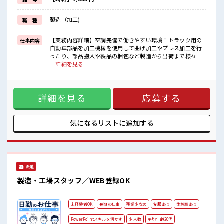
イチからスキルUP・ステップUP目指していきましょう！
≪自分に向いている仕事が探せる≫
製造（加工)
職 種
困った事などがあれば、
担当がしっかりサポートします！
【業務内容詳細】空調完備で働きやすい環境！トラック用の
仕事内容
■職場の雰囲気
自動車部品を加工機械を使用して曲げ加工やプレス加工を行
少人数ですぐに馴染むことができそう♪
ったり、部品搬入や製品の梱包など製造から出荷まで様々な
アットホームな環境☆
ことを行う業務【取扱製品情報】トラックのサイドミラーや
…詳細を見る
20代が多数活躍中！
足回りパーツの製造、農業用ビニールハウスの設計や施行等
社会人経験が浅くてもOK！
を行っています。 ■お仕事PR ≪無理なく働ける≫ 場合によっ
ここから経験積んでいきましょ！
てはお願いすることもありますが、 残業はほとんどナシ！ ≪
詳細を見る
応募する
動きやすい制服アリ≫ 制服があるので、 毎日の服装の悩み解
消♪ ≪初めての仕事だけど自分にもできそう≫ 新しいことに
チャレンジするのは不安だけど、 しっかり働く環境が整って
います！ イチからスキルUP・ステップUP目指していきまし
気になるリストに
追加する
ょう！ ≪自分に向いている仕事が探せる≫ 困った事などがあ
れば、 担当がしっかりサポートします！ ■職場の雰囲気 少人
数ですぐに馴染むことができそう♪ アットホームな環境☆ 20
代が多数活躍中！ 社会人経験が浅くてもOK！ ここから経験
積んでいきましょ！
派遣
製造・工場スタッフ／WEB登録OK
未経験者OK
長期の仕事
残業少なめ
制服あり
休憩室あり
PowerPointスキルを活かす
少人数
平均年齢20代