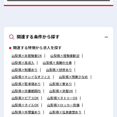
場♪ 残業がしっかりあるお仕事！ あなたのスキルを活かしま
せんか？
関連する条件から探す
関連する特徴から求人を探す
山梨県×未経験者OK
山梨県×経験者歓迎
山梨県×高収入
山梨県×長期の仕事
山梨県×制服あり
山梨県×研修あり
山梨県×キレイなオフィス
山梨県×残業少なめ
山梨県×駐車場あり
山梨県×寮あり
山梨県×扶養範囲内
山梨県×染髪OK
山梨県×ピアスOK
山梨県×タトゥーOK
山梨県×ネイルOK
山梨県×ロッカー完備
山梨県×休憩室あり
山梨県×社員食堂あり