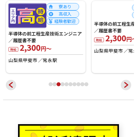
寮あり
高収入
経験者歓迎
半導体の前工程生産
半導体の前工程生産技術エンジニア
／履歴書不要
／履歴書不要
2,300
2,300
円～
円～
時給
時給
山梨県甲斐市
常永
山梨県甲斐市
常永駅