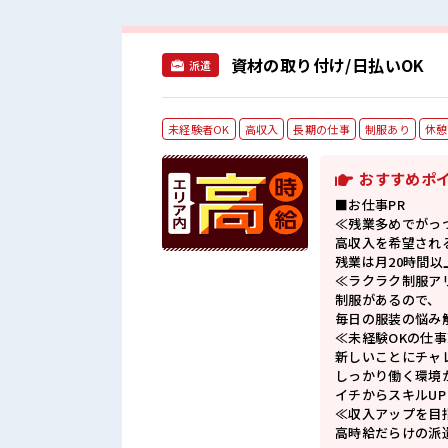
資材の取り付け/日払いOK
派遣
未経験者OK
高収入
長期の仕事
制服あり
休憩
おすすめポ
■お仕事PR
≪残業多めでがっ
高収入を希望され
残業は月20時間以
≪ラクラク制服ア
制服があるので、
毎日の服装の悩み
≪未経験OKの仕事
新しいことにチャ
しっかり働く環境
イチからスキルU
≪収入アップを目
高時給だらけの派