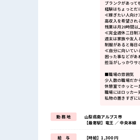
ブランクがあって
経験はちょっとだ
≪稼ぎたい人向け
高収入を希望され
残業は月20時間以
≪完全週休二日制
週末は家族や友人
制服があると毎日
≪自分に向いてい
困った事などがあ
担当がしっかりサ
■職場の雰囲気
少人数の職場だか
休憩室でホッと一
職場にはロッカー
私物の置きすぎに
勤 務 地
山梨県南アルプス市
【最寄駅】竜王 ／ 中央本線
給 与
【時給】1,300 円