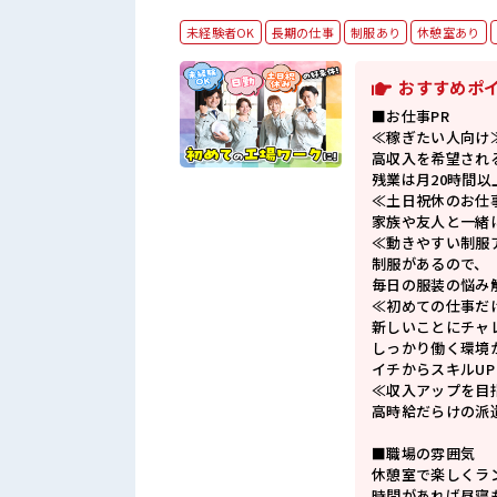
未経験者OK
長期の仕事
制服あり
休憩室あり
おすすめポ
■お仕事PR
≪稼ぎたい人向け
高収入を希望され
残業は月20時間以
≪土日祝休のお仕
家族や友人と一緒
≪動きやすい制服
制服があるので、
毎日の服装の悩み
≪初めての仕事だ
新しいことにチャ
しっかり働く環境
イチからスキルU
≪収入アップを目
高時給だらけの派
■職場の雰囲気
休憩室で楽しくラ
時間があれば昼寝