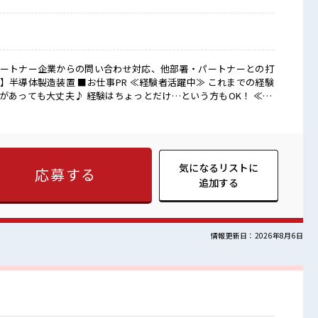
パートナー企業からの問い合わせ対応、他部署・パートナーとの打
R ≪経験者活躍中≫ これまでの経験
があっても大丈夫♪ 経験はちょっとだけ…という方もOK！ ≪稼
される方にオススメ。 残業は月20時間以上あります♪ ≪完全週
人と一緒にプライベート満喫！ 制服があると毎日の服選びに悩ま
仕事が探せる≫ 困った事などがあれば、 担当がしっかりサポート
 職場にはロッカー完備！ 私物の置きすぎには注意が必要ですね
気になるリストに
応募する
追加する
情報更新日：2026年8月6日