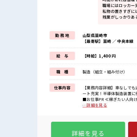
職場にはロッカー
私物の置きすぎに
残業がしっかりあ
勤 務 地
山梨県韮崎市
【最寄駅】韮崎 ／ 中央本線
給 与
【時給】1,400 円
職 種
製造（組立・組み付け）
仕事内容
【業務内容詳細】車なしでも
ート充実！半導体製造装置に
■お仕事PR ≪稼ぎたい人向
ます♪ ≪土日祝休のお仕事≫
…詳細を見る
≫ 制服があるので、 毎日の
いことにチャレンジするのは
ルUP・ステップUP目指して
お仕事です！ ■職場の雰囲気 休憩室で楽しくランチ♪ 時間があれば昼寝もしちゃおう！ 職場
詳細を見る
にはロッカー完備！ 私物の