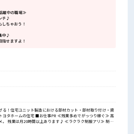
数活躍中の職場≫
ンチ♪
もしちゃおう！
集中♪
目指せますよ！
げる！住宅ユニット製造における部材カット・部材取り付け・資
PR ≪残業多めでがっつり稼ぐ≫ 高
。 残業は月20時間以上あります♪ ≪ラクラク制服アリ≫ 制服
み解消♪ ≪未経験OKの仕事≫ 新しいことにチャレンジするのは
境が整っています！ イチからスキルUP・ステップUP目指してい