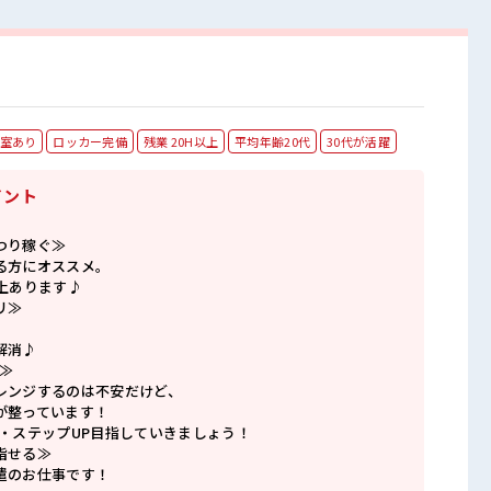
室あり
ロッカー完備
残業 20H以上
平均年齢20代
30代が活躍
イント
つり稼ぐ≫
る方にオススメ。
上あります♪
リ≫
解消♪
≫
レンジするのは不安だけど、
が整っています！
P・ステップUP目指していきましょう！
指せる≫
遣のお仕事です！