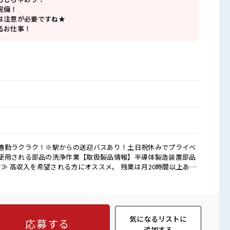
完備！
は注意が必要ですね★
るお仕事！
通勤ラクラク！※駅からの送迎バスあり！土日祝休みでプライベ
使用される部品の洗浄作業【取扱製品情報】半導体製造装置部品
け≫ 高収入を希望される方にオススメ。 残業は月20時間以上あり
 家族や友人と一緒にプライベート満喫！ ≪動きやすい制服アリ
服装の悩み解消♪ ≪初めての仕事だけど自分にもできそう≫ 新し
不安だけど、 しっかり働く環境が整っています！ イチからスキ
いきましょう！ ≪収入アップを目指せる≫ 高時給だらけの派遣の
気になるリストに
応募する
置きすぎには注意が必要ですね★ 残業がしっかりあるお仕事！
追加する