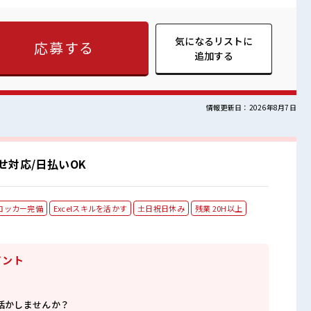
せる≫ 高時給だらけの派遣のお仕事です！ ■職場の雰囲気
場≫ 休憩室で楽しくランチ♪ 時間があれば昼寝もしちゃおう！
仕事に集中♪ 高収入もバッチリ目指せますよ！
気になるリストに
応募する
追加する
情報更新日：2026年8月7日
せ対応/日払いOK
ロッカー完備
Excelスキルを活かす
土日祝日休み
残業 20H以上
イント
活かしませんか？