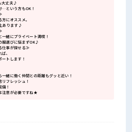
も大丈夫♪
け…という方もOK！
≫
る方にオススメ。
上あります♪
≫
と一緒にプライベート満喫！
の服選びに悩まずOK♪
る仕事が探せる≫
れば、
ポートします！
ら一緒に働く仲間との距離もグッと近い！
息リフレッシュ！
完備！
は注意が必要ですね★