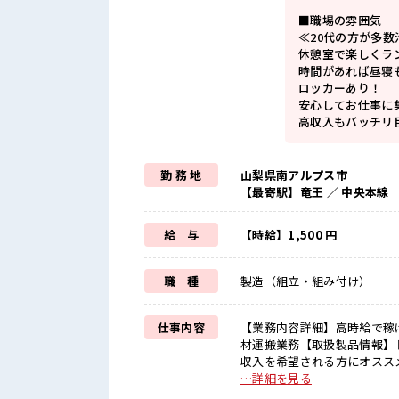
■職場の雰囲気
≪20代の方が多
休憩室で楽しくラ
時間があれば昼寝
ロッカーあり！
安心してお仕事に
高収入もバッチリ
勤 務 地
山梨県南アルプス市
【最寄駅】竜王 ／ 中央本線
給 与
【時給】1,500 円
職 種
製造（組立・組み付け）
仕事内容
【業務内容詳細】高時給で稼
材運搬業務【取扱製品情報】トヨタホームの住宅 ■お仕事
収入を希望される方にオススメ
があるので、 毎日の服装の悩
…詳細を見る
不安だけど、 しっかり働く環