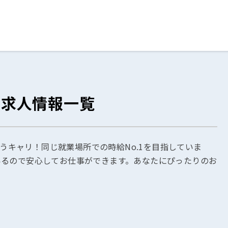
ログイン
閉じる
の求人情報一覧
る
スト
そうキャリ！同じ就業場所での時給No.1を目指していま
いるので安心してお仕事ができます。あなたにぴったりのお