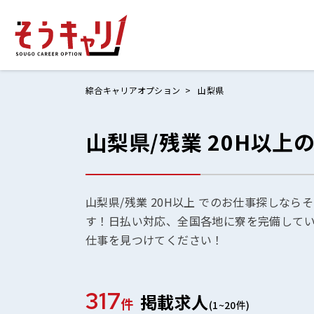
綜合キャリアオプション
山梨県
山梨県/残業 20H以上
ホームにもど
お仕事検索
お気に入りリ
山梨県/残業 20H以上 でのお仕事探しなら
す！日払い対応、全国各地に寮を完備して
お問い合わせ
仕事を見つけてください！
317
掲載求人
ログイン
件
(1~20件)