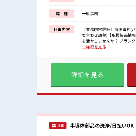
職 種
一般事務
仕事内容
【業務内容詳細】調達事務(
ち合わせ調整)【取扱製品情報】半導体製造装置 ■お仕事P
を活かしませんか？ ブランク
ぎたい人向け≫ 高収入を希望
…詳細を見る
休二日制≫ 週末は家族や友
ずOK♪ ≪自分に向いている
します！ ■職場の雰囲気 少人数の職場だから一緒に働く仲間との距離もグッと近い！ 休憩室
でホッと一息リフレッシュ！
詳細を見る
★
半導体部品の洗浄/日払いOK
派遣