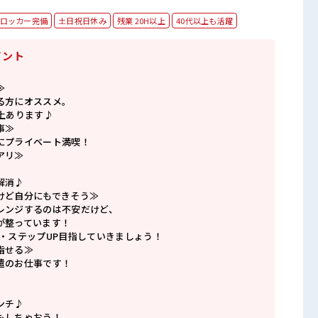
ロッカー完備
土日祝日休み
残業 20H以上
40代以上も活躍
イント
≫
る方にオススメ。
上あります♪
事≫
にプライベート満喫！
アリ≫
解消♪
けど自分にもできそう≫
レンジするのは不安だけど、
が整っています！
P・ステップUP目指していきましょう！
指せる≫
遣のお仕事です！
ンチ♪
もしちゃおう！