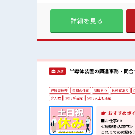
きましょう！ ≪収入アップを目指
≪20代の方が多数活躍中の職
ロッカーあり！ 安心してお
詳細を見る
半導体装置の調達事務・問合
派遣
経験者歓迎
長期の仕事
制服あり
休憩室あり
少人数
30代が活躍
50代以上も活躍
おすすめポ
■お仕事PR
≪経験者活躍中≫
これまでの経験を