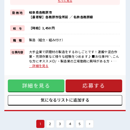
もっと見る
・すぐに働きたい方
《うれしい手当あり*》
岐阜県各務原市
勤 務 地
慰労金が最大月5万円！
【最寄駅】各務原市役所前 ／ 名鉄各務原線
手当があるからさらに頑張れそう♪
《未経験スタートOK*》
初めてで不安な方もご安心ください！
【時給】1,450 円
給 与
フォロー体制バッチリ★
イチからスキルUP・ステップUP目指していきましょう！
製造（組立・組み付け）
職 種
《マイカー通勤可能》無料駐車場・駐輪場あり！
《交替勤務×残業で収入アップ*》
残業が適度にあるのでしっかり稼げる！
大手企業で研磨材の製造をするおしごとです！運搬や混合作
仕事内容
頑張った分しっかり返ってくるからヤリガイ抜群★
業・充填作業など様々な経験をつめます♪ ■お仕事PR ＼こん
な方にオススメ◎/ ・製造業の工場勤務に興味がある方 ・高
■職場の雰囲気
収入希望の方 ・すぐに働きたい方 《うれしい手当あり*》 慰
…詳細を見る
分からないことは丁寧に教えてもらえる！
労金が最大月5万円！ 手当があるからさらに頑張れそう♪
質問もしやすい環境なので未経験からでも安心スタート♪
《未経験スタートOK*》 初めてで不安な方もご安心くださ
食堂・休憩室完備でランチや休憩も充実しそう♪
い！ フォロー体制バッチリ★ イチからスキルUP・ステップ
持ち物が多いあなたにもぴったり☆
詳細を見る
応募する
UP目指していきましょう！ 《マイカー通勤可能》無料駐車
ロッカー付きの職場♪
場・駐輪場あり！ 《交替勤務×残業で収入アップ*》 残業が
#SOGO祝金
適度にあるのでしっかり稼げる！ 頑張った分しっかり返って
くるからヤリガイ抜群★ ■職場の雰囲気 分からないことは丁
気になるリストに
追加する
寧に教えてもらえる！ 質問もしやすい環境なので未経験から
でも安心スタート♪ 食堂・休憩室完備でランチや休憩も充実
しそう♪ 持ち物が多いあなたにもぴったり☆ ロッカー付きの
職場♪
1
2
3
4
5
>