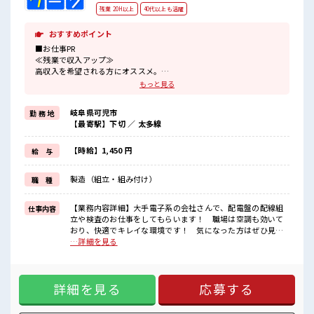
残業 20H以上
40代以上も活躍
おすすめポイント
■お仕事PR
≪残業で収入アップ≫
高収入を希望される方にオススメ。
残業は月20時間以上あります♪
もっと見る
≪完全週休二日制≫
週末は家族や友人と一緒にプライベート満喫！
岐阜県可児市
勤 務 地
≪ヘアカラーOKで自由な雰囲気の職場≫
【最寄駅】下切 ／ 太多線
明るすぎたり奇抜でなければ基本的に自由！
(規定有)制服があると毎日の服選びに悩まずOK♪
≪未経験でも活躍できる≫
【時給】1,450 円
給 与
新しいことにチャレンジするのは不安だけど、
しっかり働く環境が整っています！
製造（組立・組み付け）
職 種
イチからスキルUP・ステップUP目指していきましょう！
■職場の雰囲気
【業務内容詳細】大手電子系の会社さんで、配電盤の配線組
仕事内容
髪型・髪色自由♪
立や検査のお仕事をしてもらいます！ 職場は空調も効いて
派手過ぎなければOKだから、
おり、快適でキレイな環境です！ 気になった方はぜひ見学
モチベーションもUP！
から、お気軽にご応募ください☆【取扱製品情報】低圧電磁
…詳細を見る
休憩室で楽しくランチ♪
開閉器 ■お仕事PR ≪残業で収入アップ≫ 高収入を希望される
時間があれば昼寝もしちゃおう！
方にオススメ。 残業は月20時間以上あります♪ ≪完全週休二
高収入もバッチリ目指せますよ！
日制≫ 週末は家族や友人と一緒にプライベート満喫！ ≪ヘア
詳細を見る
応募する
カラーOKで自由な雰囲気の職場≫ 明るすぎたり奇抜でなけれ
ば基本的に自由！ (規定有)制服があると毎日の服選びに悩ま
ずOK♪ ≪未経験でも活躍できる≫ 新しいことにチャレンジ