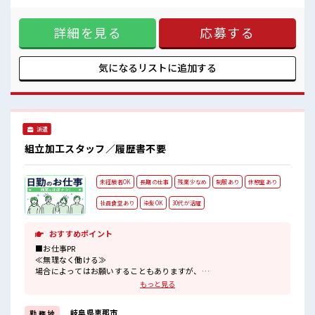
一息つける休憩スペースもあります！
すが、 残業はほとんどナシ！ ≪完全週休二日制≫ 週末は家族
や友人と一緒にプライベート満喫！ ≪ヘアカラーOKで自由な
詳細を見る
応募する
雰囲気の職場≫ 明るすぎたり奇抜でなければ基本的に自由！
(規定有)制服があると毎日の服選びに悩まずOK♪ ≪様々なお
仕事をご提案≫ 一人で悩まず気軽に相談できる、 派遣のお仕
事です！ ■職場の雰囲気 女性も活躍しやすい雰囲気の職場で
気になるリストに
追加する
す！ キバツ過ぎなければ髪色・髪型は自由！ あなたの個性を
大事にできます♪ 一息つける休憩スペースもあります！
派遣
組立加工スタッフ／履歴書不要
未経験者OK
長期の仕事
残業少なめ
制服あり
休憩室あり
社員食堂あり
染髪OK
30代が活躍
おすすめポイント
■お仕事PR
≪無理なく働ける≫
場合によってはお願いすることもありますが、
残業はほとんどナシ！
もっと見る
≪髪色自由で自分らしく働く≫
明るすぎたり奇抜でなければ基本的に自由！
岐阜県恵那市
勤 務 地