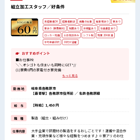
組立加工スタッフ／好条件
未経験者OK
経験者歓迎
長期の仕事
駐車場あり
寮あり
寮あり (寮費無料)
制服あり
休憩室あり
社員食堂あり
ロッカー完備
土日祝日休み
シフト制
残業 20H未満
平均年齢20代
30代が活躍
おすすめポイント
■お仕事PR
＼＼オシゴトも住まいも同時にGET*//
(1)寮費0円の家電付き寮完備
(2)TV・冷蔵庫・洗濯機・エアコン・電子レンジ備え付け
もっと見る
(3)駐車場完備なのでマイカー持ち込みOK
(4)カップルやお友達との同居OK
岐阜県各務原市
勤 務 地
(5)赴任時は現地までの移動交通費も規定支給！
【最寄駅】各務原市役所前 ／ 名鉄各務原線
《うれしい手当あり*》慰労金が最大月5万円！
手当があるからさらに頑張れそう♪
《未経験スタートOK*》
【時給】1,450 円
給 与
初めてで不安な方もご安心ください！
フォロー体制バッチリ★
製造（組立・組み付け）
職 種
イチからスキルUP・ステップUP目指していきましょう！
■職場の雰囲気
大手企業で研磨材の製造をするおしごとです！運搬や混合作
仕事内容
分からないことは丁寧に教えてもらえる！
業・充填作業など様々な経験をつめます♪ ※寮アリのお仕
質問もしやすい環境なので未経験からでも安心スタート♪