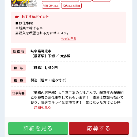
残業 20H以上
40代以上も活躍
おすすめポイント
■お仕事PR
≪残業で稼げる≫
高収入を希望される方にオススメ。
残業は月20時間以上あります♪
もっと見る
≪週休2日制≫
週末は家族や友人と一緒にプライベート満喫！
岐阜県可児市
勤 務 地
≪ヘアカラーOKで自由な雰囲気の職場≫
【最寄駅】下切 ／ 太多線
明るすぎたり奇抜でなければ基本的に自由！
(規定有)≪動きやすい制服アリ≫
制服があるので、
【時給】1,450 円
給 与
毎日の服装の悩み解消♪
≪未経験OKの仕事≫
製造（組立・組み付け）
職 種
新しいことにチャレンジするのは不安だけど、
しっかり働く環境が整っています！
イチからスキルUP・ステップUP目指していきましょう！
【業務内容詳細】大手電子系の会社さんで、配電盤の配線組
仕事内容
立や検査のお仕事をしてもらいます！ 職場は空調も効いて
■職場の雰囲気
おり、快適でキレイな環境です！ 気になった方はぜひ見学
明るすぎたり奇抜過ぎなければヘアカラーOK！
から、お気軽にご応募ください☆【取扱製品情報】低圧電磁
…詳細を見る
休憩室でホッと一息リフレッシュ！
開閉器 ■お仕事PR ≪残業で稼げる≫ 高収入を希望される方に
ロッカーあり！
オススメ。 残業は月20時間以上あります♪ ≪週休2日制≫ 週
安心してお仕事に集中♪
末は家族や友人と一緒にプライベート満喫！ ≪ヘアカラーOK
残業多め！
詳細を見る
応募する
で自由な雰囲気の職場≫ 明るすぎたり奇抜でなければ基本的
稼ぎたい方は必見！
に自由！ (規定有)≪動きやすい制服アリ≫ 制服があるので、
毎日の服装の悩み解消♪ ≪未経験OKの仕事≫ 新しいことに