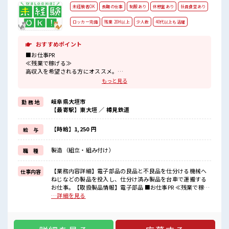
未経験者OK
長期の仕事
制服あり
休憩室あり
社員食堂あり
ロッカー完備
残業 20H以上
少人数
40代以上も活躍
おすすめポイント
■お仕事PR
≪残業で稼げる≫
高収入を希望される方にオススメ。
残業は月20時間以上あります♪
もっと見る
≪ラクラク制服アリ≫
制服があるので、
岐阜県大垣市
勤 務 地
毎日の服装の悩み解消♪
【最寄駅】東大垣 ／ 樽見鉄道
≪初めての仕事だけど自分にもできそう≫
新しいことにチャレンジするのは不安だけど、
しっかり働く環境が整っています！
【時給】1,250 円
給 与
イチからスキルUP・ステップUP目指していきましょう！
≪自分に合った期間で働ける≫
製造（組立・組み付け）
職 種
福利厚生が整った派遣のお仕事です！
■職場の雰囲気
【業務内容詳細】電子部品の良品と不良品を仕分ける機械へ
仕事内容
一緒に働く仲間ともなじみやすい少人数の職場☆
ねじなどの製品を投入し、仕分け済み製品を台車で運搬する
休憩室で楽しくおしゃべり！
お仕事。【取扱製品情報】電子部品 ■お仕事PR ≪残業で稼げ
ストレス解消☆
る≫ 高収入を希望される方にオススメ。 残業は月20時間以上
…詳細を見る
職場にはロッカー完備！
あります♪ ≪ラクラク制服アリ≫ 制服があるので、 毎日の服
私物の置きすぎには注意が必要ですね★
装の悩み解消♪ ≪初めての仕事だけど自分にもできそう≫ 新
しいことにチャレンジするのは不安だけど、 しっかり働く環
境が整っています！ イチからスキルUP・ステップUP目指し