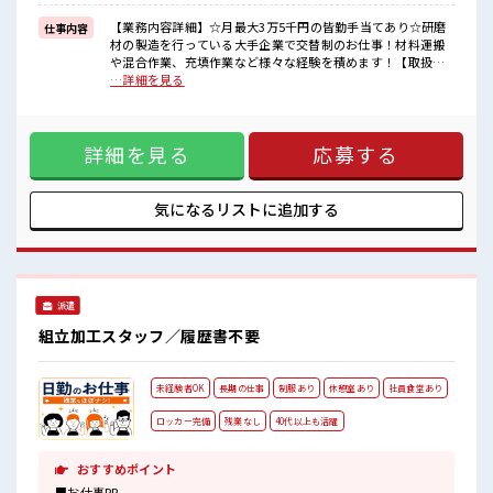
■職場の雰囲気
【業務内容詳細】☆月最大3万5千円の皆勤手当てあり☆研磨
仕事内容
休憩室で自分タイム！
材の製造を行っている大手企業で交替制のお仕事！材料運搬
のんびりスマホチェック♪
や混合作業、充填作業など様々な経験を積めます！【取扱製
持ち物が多いあなたにもぴったり☆
品情報】研磨材 ■お仕事PR ≪無理なくお給料に残業代を上乗
…詳細を見る
ロッカー付き職場♪
せ≫ 残業は月20時間未満で、 ほどよく稼げます♪ ≪機能的な
ホドよく残業があるのでホドよく働きたい方にオススメ！
制服アリ≫ 制服があるので、 毎日の服装の悩み解消♪ ≪未経
験OKの仕事≫ 新しいことにチャレンジするのは不安だけど、
詳細を見る
応募する
しっかり働く環境が整っています！ イチからスキルUP・ステ
ップUP目指していきましょう！ ≪自分に合った期間で働ける
≫ 福利厚生が整った派遣のお仕事です！ ■職場の雰囲気 休憩
室で自分タイム！ のんびりスマホチェック♪ 持ち物が多いあ
気になるリストに
追加する
なたにもぴったり☆ ロッカー付き職場♪ ホドよく残業がある
のでホドよく働きたい方にオススメ！
派遣
組立加工スタッフ／履歴書不要
未経験者OK
長期の仕事
制服あり
休憩室あり
社員食堂あり
ロッカー完備
残業なし
40代以上も活躍
おすすめポイント
■お仕事PR