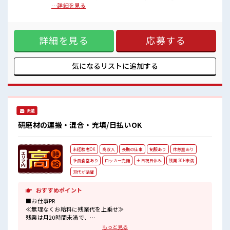
女性多めで休み時間は女子トークがあふれる職場です！
げる≫ 高収入を希望される方にオススメ。 残業は月20時間以
…詳細を見る
もちろん男性の応募もOKですよ！
上あります♪ ≪週休2日制≫ 週末は家族や友人と一緒にプラ
髪型にこだわりのあるアナタは必見！
イベート満喫！ ≪モチベーションもUP≫ 派手過ぎなければ髪
髪型自由な職場！
型や髪色自由♪ (規定有)≪動きやすい制服アリ≫ 制服がある
残業がしっかりあるお仕事！
詳細を見る
応募する
ので、 毎日の服装の悩み解消♪ ≪自分に合った期間で働ける
≫ 福利厚生が整った派遣のお仕事です！ ■職場の雰囲気 女性
多めで休み時間は女子トークがあふれる職場です！ もちろん
男性の応募もOKですよ！ 髪型にこだわりのあるアナタは必
気になるリストに
追加する
見！ 髪型自由な職場！ 残業がしっかりあるお仕事！
派遣
研磨材の運搬・混合・充填/日払いOK
未経験者OK
高収入
長期の仕事
制服あり
休憩室あり
社員食堂あり
ロッカー完備
土日祝日休み
残業 20H未満
30代が活躍
おすすめポイント
■お仕事PR
≪無理なくお給料に残業代を上乗せ≫
残業は月20時間未満で、
ほどよく稼げます♪
もっと見る