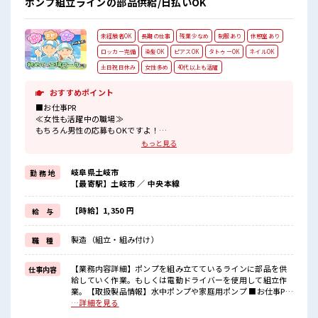
ポンプ組立ラインの部品供給/日払いOK
未経験者OK
長期の仕事
残業少なめ
制服あり
休憩室あり
ロッカー完備
染髪OK
ピアスOK
タトゥーOK
ネイルOK
土日祝日休み
女性多め
40代以上も活躍
おすすめポイント
■お仕事PR
≪女性も活躍中の職場≫
もちろん男性の応募もOKですよ！
≪無理なく働ける≫
もっと見る
場合によってはお願いすることもありますが、
残業はほとんどナシ！
岐阜県土岐市
勤 務 地
≪完全週休二日制≫
【最寄駅】土岐市 ／ 中央本線
週末は家族や友人と一緒にプライベート満喫！
≪ヘアカラーOKで自由な雰囲気の職場≫
明るすぎたり奇抜でなければ基本的に自由！
【時給】1,350 円
給 与
(規定有)制服があると毎日の服選びに悩まずOK♪
≪様々なお仕事をご提案≫
製造（組立・組み付け）
職 種
一人で悩まず気軽に相談できる、
派遣のお仕事です！
【業務内容詳細】ポンプを組み立てているラインに部品を供
仕事内容
■職場の雰囲気
給していく作業。もしくは電動ドライバーを使用して組立作
女性も活躍しやすい雰囲気の職場です！
業。【取扱製品情報】水中ポンプや家庭用ポンプ ■お仕事PR
キバツ過ぎなければ髪色・髪型は自由！
≪女性も活躍中の職場≫ もちろん男性の応募もOKですよ！
…詳細を見る
あなたの個性を大事にできます♪
≪無理なく働ける≫ 場合によってはお願いすることもありま