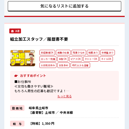
チャレンジするのは不安だけど、 しっかり働く環境が整って
気になるリストに
追加する
います！ イチからスキルUP・ステップUP目指していきまし
ょう！ ■職場の雰囲気 明るすぎたり奇抜過ぎなければヘアカ
ラーOK！ 休憩室でホッと一息リフレッシュ！ ロッカーあ
り！ 安心してお仕事に集中♪ 残業多め！ 稼ぎたい方は必見！
派遣
組立加工スタッフ／履歴書不要
未経験者OK
長期の仕事
残業少なめ
制服あり
休憩室あり
ロッカー完備
染髪OK
ピアスOK
タトゥーOK
ネイルOK
土日祝日休み
女性多め
40代以上も活躍
おすすめポイント
■お仕事PR
≪女性も働きやすい職場≫
もちろん男性の応募も歓迎ですよ！
≪無理なく働ける≫
もっと見る
場合によってはお願いすることもありますが、
残業はほとんどナシ！
岐阜県土岐市
勤 務 地
≪土日祝休のお仕事≫
【最寄駅】土岐市 ／ 中央本線
家族や友人と一緒にプライベート満喫！
≪ヘアカラーOKで自由な雰囲気の職場≫
明るすぎたり奇抜でなければ基本的に自由！
【時給】1,350 円
給 与
(規定有)≪ラクラク制服アリ≫