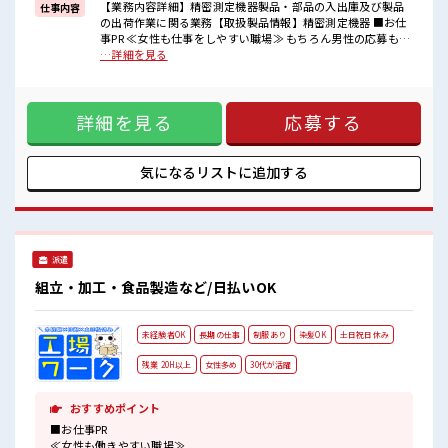
困った事などがあれば、
【業務内容詳細】精密測定機器製品・部品の入出庫及び製品
仕事内容
担当がしっかりサポートします！
の出荷作業に関る業務【取扱製品情報】精密測定機器 ■お仕
事PR ≪女性も仕事をしやすい職場≫ もちろん男性の応募も歓
■職場の雰囲気
迎！ ≪残業多めでがっつり稼ぐ≫ 高収入を希望される方にオ
…詳細を見る
女性も活躍しやすい雰囲気の職場です！
ススメ。 残業は月20時間以上あります♪ ≪週休2日制≫ 週末
髪型にこだわりのあるアナタは必見！
は家族や友人と一緒にプライベート満喫！ ≪モチベーション
髪型自由な職場！
もUP≫ 派手過ぎなければ髪型や髪色自由♪ (規定有)≪ラクラ
残業がしっかりあるお仕事！
詳細を見る
応募する
ク制服アリ≫ 制服があるので、 毎日の服装の悩み解消♪ ≪自
分に向いている仕事が探せる≫ 困った事などがあれば、 担当
がしっかりサポートします！ ■職場の雰囲気 女性も活躍しや
すい雰囲気の職場です！ 髪型にこだわりのあるアナタは必
気になるリストに
追加する
見！ 髪型自由な職場！ 残業がしっかりあるお仕事！
派遣
組立・加工・食品製造など/日払いOK
未経験者OK
長期の仕事
制服あり
染髪OK
土日祝日休み
残業 20H以上
女性多め
30代が活躍
おすすめポイント
■お仕事PR
≪女性も働きやすい職場≫