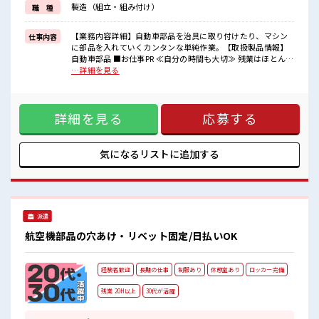
製造（組立・組み付け）
職 種
高時給だらけの派遣のお仕事です！
■職場の雰囲気
【業務内容詳細】自動車部品を治具に取り付けたり、マシン
仕事内容
休憩室完備でランチや休憩も充実しそう♪
に部品を入れていくカンタンな単純作業。【取扱製品情報】
持ち物が多いあなたにもぴったり☆
自動車部品 ■お仕事PR ≪自分の時間も大切≫ 残業はほとんど
ロッカー付き職場♪
ナシ！ 場合によってはお願いすることもあります♪ ≪ラクラ
…詳細を見る
残業はほとんどありません！
ク制服アリ≫ 制服があるので、 毎日の服装の悩み解消♪ ≪未
経験でも活躍できる≫ 新しいことにチャレンジするのは不安
だけど、 しっかり働く環境が整っています！ イチからスキル
詳細を見る
応募する
UP・ステップUP目指していきましょう！ ≪収入アップを目
指せる≫ 高時給だらけの派遣のお仕事です！ ■職場の雰囲気
休憩室完備でランチや休憩も充実しそう♪ 持ち物が多いあな
たにもぴったり☆ ロッカー付き職場♪ 残業はほとんどありま
気になるリストに
追加する
せん！
派遣
航空機部品の穴あけ・リベット固定/日払いOK
経験者歓迎
長期の仕事
制服あり
休憩室あり
ロッカー完備
残業 20H以上
30代が活躍