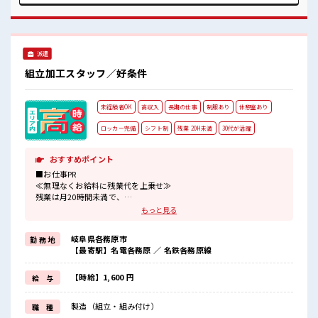
ぎには注意が必要ですね★ 残業はほとんどありません！ 高収
入もバッチリ目指せますよ！
派遣
組立加工スタッフ／好条件
未経験者OK
高収入
長期の仕事
制服あり
休憩室あり
ロッカー完備
シフト制
残業 20H未満
30代が活躍
おすすめポイント
■お仕事PR
≪無理なくお給料に残業代を上乗せ≫
残業は月20時間未満で、
ほどよく稼げます♪
もっと見る
≪機能的な制服アリ≫
制服があるので、
岐阜県各務原市
勤 務 地
毎日の服装の悩み解消♪
【最寄駅】名電各務原 ／ 名鉄各務原線
≪未経験OKの仕事≫
新しいことにチャレンジするのは不安だけど、
しっかり働く環境が整っています！
【時給】1,600 円
給 与
イチからスキルUP・ステップUP目指していきましょう！
≪自分に合った期間で働ける≫
製造（組立・組み付け）
職 種
福利厚生が整った派遣のお仕事です！