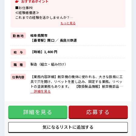
おすすめポイント
■お仕事PR
≪経験者優遇≫
これまでの経験を活かしませんか？
ブランクがあっても大丈夫♪
もっと見る
経験はちょっとだけ…という方もOK！
≪稼ぎたい人向け≫
岐阜県関市
勤 務 地
高収入を希望される方にオススメ。
【最寄駅】関口 ／ 長良川鉄道
残業は月20時間以上あります♪
≪動きやすい制服アリ≫
制服があるので、
【時給】1,400 円
給 与
毎日の服装の悩み解消♪
≪収入アップを目指せる≫
製造（組立・組み付け）
職 種
高時給だらけの派遣のお仕事です！
■職場の雰囲気
【業務内容詳細】航空機の機体に使われる、大きな鉄板に工
仕事内容
休憩室で自分タイム！
具で穴を開け、リベットを差し込み、固定する業務。リベッ
のんびりスマホチェック♪
トの塗装業務もあります。 【取扱製品情報】航空機部品 ■
職場にはロッカー完備！
お仕事PR ≪経験者優遇≫ これまでの経験を活かしませんか？
…詳細を見る
私物の置きすぎには注意が必要ですね★
ブランクがあっても大丈夫♪ 経験はちょっとだけ…という方
残業が多めだからしっかり稼ぎたい方にもオススメ！
もOK！ ≪稼ぎたい人向け≫ 高収入を希望される方にオスス
メ。 残業は月20時間以上あります♪ ≪動きやすい制服アリ≫
詳細を見る
応募する
制服があるので、 毎日の服装の悩み解消♪ ≪収入アップを目
指せる≫ 高時給だらけの派遣のお仕事です！ ■職場の雰囲気
休憩室で自分タイム！ のんびりスマホチェック♪ 職場にはロ
ッカー完備！ 私物の置きすぎには注意が必要ですね★ 残業が
気になるリストに
追加する
多めだからしっかり稼ぎたい方にもオススメ！