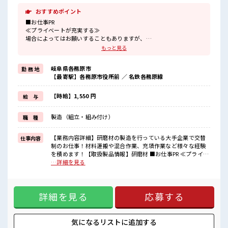
おすすめポイント
■お仕事PR
≪プライベートが充実する≫
場合によってはお願いすることもありますが、
残業はほとんどナシ！
もっと見る
≪週休2日制≫
週末は家族や友人と一緒にプライベート満喫！
岐阜県各務原市
勤 務 地
≪ラクラク制服アリ≫
【最寄駅】各務原市役所前 ／ 名鉄各務原線
制服があるので、
毎日の服装の悩み解消♪
≪未経験でも活躍できる≫
【時給】1,550 円
給 与
新しいことにチャレンジするのは不安だけど、
しっかり働く環境が整っています！
製造（組立・組み付け）
職 種
イチからスキルUP・ステップUP目指していきましょう！
≪収入アップを目指せる≫
高時給だらけの派遣のお仕事です！
【業務内容詳細】研磨材の製造を行っている大手企業で交替
仕事内容
制のお仕事！材料運搬や混合作業、充填作業など様々な経験
■職場の雰囲気
を積めます！【取扱製品情報】研磨材 ■お仕事PR ≪プライベ
休憩室で楽しくおしゃべり！
ートが充実する≫ 場合によってはお願いすることもあります
…詳細を見る
ストレス解消☆
が、 残業はほとんどナシ！ ≪週休2日制≫ 週末は家族や友人
職場にはロッカー完備！
と一緒にプライベート満喫！ ≪ラクラク制服アリ≫ 制服があ
私物の置きすぎには注意が必要ですね★
るので、 毎日の服装の悩み解消♪ ≪未経験でも活躍できる≫
残業はほとんどありません！
詳細を見る
応募する
新しいことにチャレンジするのは不安だけど、 しっかり働く
高収入もバッチリ目指せますよ！
環境が整っています！ イチからスキルUP・ステップUP目指
していきましょう！ ≪収入アップを目指せる≫ 高時給だらけ
の派遣のお仕事です！ ■職場の雰囲気 休憩室で楽しくおしゃ
気になるリストに
追加する
べり！ ストレス解消☆ 職場にはロッカー完備！ 私物の置きす