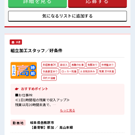
詳細を見る
応募する
ていきましょう！ ≪自分に合った期間で働ける≫ 福利厚生が
整った派遣のお仕事です！ ■職場の雰囲気 一緒に働く仲間と
もなじみやすい少人数の職場☆ 休憩室で楽しくおしゃべり！
気になるリストに
追加する
ストレス解消☆ 職場にはロッカー完備！ 私物の置きすぎには
注意が必要ですね★
派遣
組立加工スタッフ／好条件
未経験者OK
高収入
長期の仕事
制服あり
休憩室あり
社員食堂あり
ロッカー完備
土日祝日休み
残業 20H未満
30代が活躍
おすすめポイント
■お仕事PR
≪1日1時間程の残業で収入アップ≫
残業は月20時間未満で、
ほどよく稼げます♪
もっと見る
≪土日祝休のお仕事≫
家族や友人と一緒にプライベート満喫！
岐阜県各務原市
勤 務 地
制服があると毎日の服選びに悩まずOK♪
【最寄駅】那加 ／ 高山本線
≪未経験の方も大カンゲイ≫
新しいことにチャレンジするのは不安だけど、