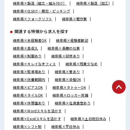
岐阜県×製造（組立・組み付け）
岐阜県×製造（加工)
岐阜県×仕分け・梱包・ピッキング
岐阜県×フォークリフト
岐阜県×軽作業
関連する特徴から求人を探す
岐阜県×未経験者OK
岐阜県×経験者歓迎
岐阜県×高収入
岐阜県×長期の仕事
岐阜県×制服あり
岐阜県×研修あり
岐阜県×キレイなオフィス
岐阜県×残業少なめ
岐阜県×駐車場あり
岐阜県×寮あり
岐阜県×扶養範囲内
岐阜県×染髪OK
岐阜県×ピアスOK
岐阜県×タトゥーOK
岐阜県×ネイルOK
岐阜県×ロッカー完備
岐阜県×休憩室あり
岐阜県×社員食堂あり
岐阜県×Wordスキルを活かす
岐阜県×Excelスキルを活かす
岐阜県×土日祝日休み
岐阜県×シフト制
岐阜県×平日休み