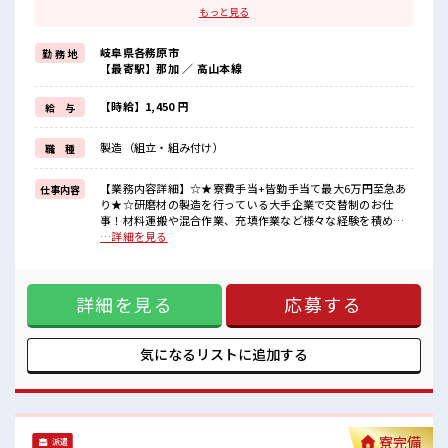
勤務地までちょっと遠くて…」という方にもオススメ！
もっと見る
寮付きのお仕事なのでそんな心配はほぼナシ！
≪適度な残業でお給料UP≫
岐阜県各務原市
勤 務 地
残業は月20時間未満で、
【最寄駅】那加 ／ 高山本線
ほどよく稼げます♪
≪週休2日制≫
週末は家族や友人と一緒にプライベート満喫！
【時給】1,450 円
給 与
≪ラクラク制服アリ≫
制服があるので、
製造（組立・組み付け）
職 種
毎日の服装の悩み解消♪
≪様々なお仕事をご提案≫
一人で悩まず気軽に相談できる、
【業務内容詳細】☆★寮費手当+皆勤手当て最大6万円至急あ
仕事内容
派遣のお仕事です！
り★☆研磨材の製造を行っている大手企業で交替制のお仕
事！材料運搬や混合作業、充填作業など様々な経験を積めま
■職場の雰囲気
す！【取扱製品情報】研磨材 ※寮アリのお仕事！一人暮らし
…詳細を見る
休憩室で楽しくランチ♪
スタートにもピッタリ♪ ■お仕事PR ≪寮の相談もOK≫ 「こ
時間があれば昼寝もしちゃおう！
のお仕事の条件いいのに、 勤務地までちょっと遠くて…」と
持ち物が多いあなたにもぴったり☆
いう方にもオススメ！ 寮付きのお仕事なのでそんな心配はほ
ロッカー付き職場♪
詳細を見る
応募する
ぼナシ！ ≪適度な残業でお給料UP≫ 残業は月20時間未満
ホドよく残業があるのでホドよく働きたい方にオススメ！
で、 ほどよく稼げます♪ ≪週休2日制≫ 週末は家族や友人と
一緒にプライベート満喫！ ≪ラクラク制服アリ≫ 制服がある
ので、 毎日の服装の悩み解消♪ ≪様々なお仕事をご提案≫ 一
気になるリストに
追加する
人で悩まず気軽に相談できる、 派遣のお仕事です！ ■職場の
雰囲気 休憩室で楽しくランチ♪ 時間があれば昼寝もしちゃお
う！ 持ち物が多いあなたにもぴったり☆ ロッカー付き職場♪
ホドよく残業があるのでホドよく働きたい方にオススメ！
寮完備
派遣