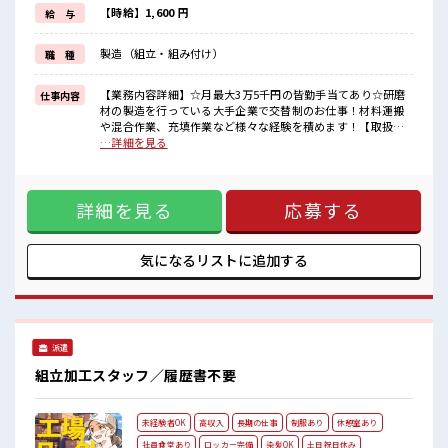
しっかり働く環境が整っています！
【時給】1,600 円
給 与
イチからスキルUP・ステップUP目指していきましょう！
≪自分に合った期間で働ける≫
製造（組立・組み付け）
職 種
福利厚生が整った派遣のお仕事です！
■職場の雰囲気
【業務内容詳細】☆月最大3万5千円の皆勤手当てあり☆研磨
仕事内容
休憩室で楽しくランチ♪
材の製造を行っている大手企業で交替制のお仕事！材料運搬
時間があれば昼寝もしちゃおう！
や混合作業、充填作業など様々な経験を積めます！【取扱製
持ち物が多いあなたにもぴったり☆
品情報】研磨材 ■お仕事PR ≪1日1時間程の残業で収入アップ
…詳細を見る
ロッカー付き職場♪
≫ 残業は月20時間未満で、 ほどよく稼げます♪ ≪土日祝休の
残業も1日1H程度あるので給料の上乗せも期待できそう！
お仕事≫ 家族や友人と一緒にプライベート満喫！ 制服がある
と毎日の服選びに悩まずOK♪ ≪未経験の方も大カンゲイ≫
詳細を見る
応募する
新しいことにチャレンジするのは不安だけど、 しっかり働く
環境が整っています！ イチからスキルUP・ステップUP目指
していきましょう！ ≪自分に合った期間で働ける≫ 福利厚生
が整った派遣のお仕事です！ ■職場の雰囲気 休憩室で楽しく
気になるリストに
追加する
ランチ♪ 時間があれば昼寝もしちゃおう！ 持ち物が多いあな
たにもぴったり☆ ロッカー付き職場♪ 残業も1日1H程度ある
ので給料の上乗せも期待できそう！
派遣
組立加工スタッフ／履歴書不要
未経験者OK
高収入
長期の仕事
制服あり
休憩室あり
社員食堂あり
ロッカー完備
染髪OK
土日祝日休み