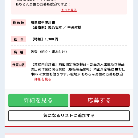
もちろん男性の応募も歓迎ですよ！
≪残業で稼げる≫
もっと見る
高収入を希望される方にオススメ。
残業は月20時間以上あります♪
岐阜県中津川市
勤 務 地
≪完全週休二日制≫
【最寄駅】美乃坂本 ／ 中央本線
週末は家族や友人と一緒にプライベート満喫！
≪髪色自由で自分らしく働く≫
明るすぎたり奇抜でなければ基本的に自由！
【時給】1,300 円
給 与
(規定有)≪ラクラク制服アリ≫
制服があるので、
製造（組立・組み付け）
職 種
毎日の服装の悩み解消♪
≪自分に合った期間で働ける≫
福利厚生が整った派遣のお仕事です！
【業務内容詳細】精密測定機器製品・部品の入出庫及び製品
仕事内容
の出荷作業に関る業務【取扱製品情報】精密測定機器 ■お仕
■職場の雰囲気
事PR ≪女性も働きやすい職場≫ もちろん男性の応募も歓迎で
女性が多めの職場です♪
すよ！ ≪残業で稼げる≫ 高収入を希望される方にオススメ。
…詳細を見る
髪型にこだわりのあるアナタは必見！
残業は月20時間以上あります♪ ≪完全週休二日制≫ 週末は家
髪型自由な職場！
族や友人と一緒にプライベート満喫！ ≪髪色自由で自分らし
残業がしっかりあるお仕事！
く働く≫ 明るすぎたり奇抜でなければ基本的に自由！ (規定
土日祝休みなので、
詳細を見る
応募する
有)≪ラクラク制服アリ≫ 制服があるので、 毎日の服装の悩
ON/OFFの切替もしやすい！
み解消♪ ≪自分に合った期間で働ける≫ 福利厚生が整った派
遣のお仕事です！ ■職場の雰囲気 女性が多めの職場です♪ 髪
型にこだわりのあるアナタは必見！ 髪型自由な職場！ 残業が
気になるリストに
追加する
しっかりあるお仕事！ 土日祝休みなので、 ON/OFFの切替も
しやすい！