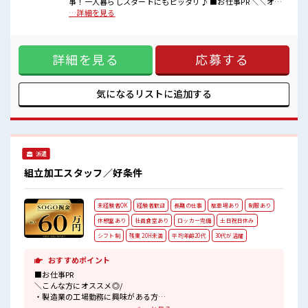
事！一人暮らしスタートにもピッタリ♪ ■お仕事PR ＼＼オシ
食堂・休憩室完備でランチや休憩も充実しそう♪
ゴトも住まいも同時にGET*// (1)寮費0円の家電付き寮完備
…詳細を見る
持ち物が多いあなたにもぴったり☆
(2)TV・冷蔵庫・洗濯機・エアコン・電子レンジ備え付け (3)
ロッカー付きの職場♪
駐車場完備なのでマイカー持ち込みOK (4)カップルやお友達
#ryo
との同居OK (5)赴任時は現地までの移動交通費も規定支給！
#SOGO祝金
詳細を見る
応募する
《うれしい手当あり*》慰労金が最大月5万円！ 手当があるか
らさらに頑張れそう♪ 《未経験スタートOK*》 初めてで不安
な方もご安心ください！ フォロー体制バッチリ★ イチからス
キルUP・ステップUP目指していきましょう！ ■職場の雰囲
気になるリストに
追加する
気 分からないことは丁寧に教えてもらえる！ 質問もしやすい
環境なので未経験からでも安心スタート♪ 食堂・休憩室完備
でランチや休憩も充実しそう♪ 持ち物が多いあなたにもぴっ
たり☆ ロッカー付きの職場♪ #ryo
派遣
組立加工スタッフ／好条件
未経験者OK
経験者歓迎
長期の仕事
駐車場あり
制服あり
休憩室あり
社員食堂あり
ロッカー完備
土日祝日休み
シフト制
残業 20H未満
平均年齢20代
30代が活躍
おすすめポイント
■お仕事PR
＼こんな方にオススメ◎/
・製造業の工場勤務に興味がある方
・高収入希望の方