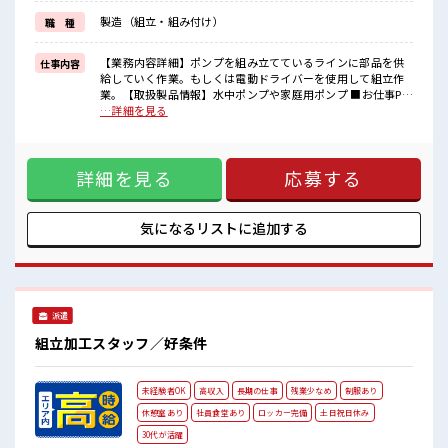
制服があるので、
製造（組立・組み付け）
職 種
毎日の服装の悩み解消♪
≪自分に向いている仕事が探せる≫
困った事などがあれば、
【業務内容詳細】ポンプを組み立てているラインに部品を供
仕事内容
担当がしっかりサポートします！
給していく作業。もしくは電動ドライバーを使用して組立作
業。【取扱製品情報】水中ポンプや家庭用ポンプ ■お仕事PR
■職場の雰囲気
≪女性も働きやすい職場≫ もちろん男性の応募も歓迎です
…詳細を見る
女性も活躍しやすい雰囲気の職場です！
よ！ ≪無理なく働ける≫ 場合によってはお願いすることもあ
髪型にこだわりのあるアナタは必見！
りますが、 残業はほとんどナシ！ ≪土日祝休のお仕事≫ 家族
髪型自由な職場！
や友人と一緒にプライベート満喫！ ≪ヘアカラーOKで自由な
休憩室完備でランチや休憩も充実しそう♪
詳細を見る
応募する
雰囲気の職場≫ 明るすぎたり奇抜でなければ基本的に自由！
(規定有)≪ラクラク制服アリ≫ 制服があるので、 毎日の服装
の悩み解消♪ ≪自分に向いている仕事が探せる≫ 困った事な
どがあれば、 担当がしっかりサポートします！ ■職場の雰囲
気になるリストに
追加する
気 女性も活躍しやすい雰囲気の職場です！ 髪型にこだわりの
あるアナタは必見！ 髪型自由な職場！ 休憩室完備でランチや
休憩も充実しそう♪
派遣
組立加工スタッフ／好条件
未経験者OK
高収入
長期の仕事
残業少なめ
制服あり
休憩室あり
社員食堂あり
ロッカー完備
土日祝日休み
30代が活躍