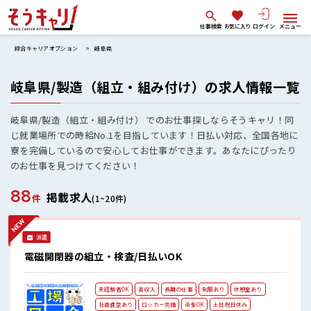
仕事検索
お気に入り
ログイン
メニュー
綜合キャリアオプション
岐阜県
岐阜県/製造（組立・組み付け）の求人情報一覧
岐阜県/製造（組立・組み付け） でのお仕事探しならそうキャリ！同
じ就業場所での時給No.1を目指しています！日払い対応、全国各地に
寮を完備しているので安心してお仕事ができます。あなたにぴったり
のお仕事を見つけてください！
88
掲載求人
件
(1~20件)
派遣
電磁開閉器の組立・検査/日払いOK
未経験者OK
高収入
長期の仕事
制服あり
休憩室あり
社員食堂あり
ロッカー完備
染髪OK
土日祝日休み