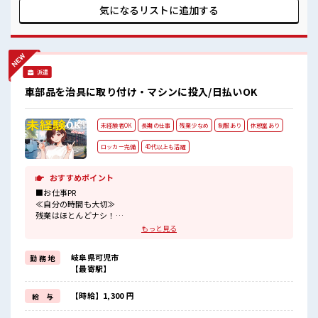
するのは不安だけど、 しっかり働く環境が整っています！ イ
気になるリストに
追加する
チからスキルUP・ステップUP目指していきましょう！ ■職
場の雰囲気 髪型・髪色自由♪ 派手過ぎなければOKだから、
モチベーションもUP！ 休憩室で楽しくランチ♪ 時間があれば
昼寝もしちゃおう！ 高収入もバッチリ目指せますよ！
派遣
車部品を治具に取り付け・マシンに投入/日払いOK
未経験者OK
長期の仕事
残業少なめ
制服あり
休憩室あり
ロッカー完備
40代以上も活躍
おすすめポイント
■お仕事PR
≪自分の時間も大切≫
残業はほとんどナシ！
場合によってはお願いすることもあります♪
もっと見る
≪ラクラク制服アリ≫
制服があるので、
岐阜県可児市
勤 務 地
毎日の服装の悩み解消♪
【最寄駅】
≪未経験でも活躍できる≫
新しいことにチャレンジするのは不安だけど、
しっかり働く環境が整っています！
【時給】1,300 円
給 与
イチからスキルUP・ステップUP目指していきましょう！
≪収入アップを目指せる≫