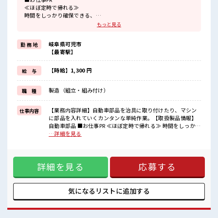
≪ほぼ定時で帰れる≫
時間をしっかり確保できる、
残業基本ナシのお仕事♪
もっと見る
オンとオフをきっちり切り替えたい方にオススメ！
≪機能的な制服アリ≫
岐阜県可児市
勤 務 地
制服があるので、
【最寄駅】
毎日の服装の悩み解消♪
≪未経験の方も大カンゲイ≫
新しいことにチャレンジするのは不安だけど、
【時給】1,300 円
給 与
しっかり働く環境が整っています！
イチからスキルUP・ステップUP目指していきましょう！
製造（組立・組み付け）
職 種
≪様々なお仕事をご提案≫
一人で悩まず気軽に相談できる、
派遣のお仕事です！
【業務内容詳細】自動車部品を治具に取り付けたり、マシン
仕事内容
に部品を入れていくカンタンな単純作業。【取扱製品情報】
■職場の雰囲気
自動車部品 ■お仕事PR ≪ほぼ定時で帰れる≫ 時間をしっかり
仕事の合間の息抜きは休憩室で♪
確保できる、 残業基本ナシのお仕事♪ オンとオフをきっちり
…詳細を見る
職場にはロッカー完備！
切り替えたい方にオススメ！ ≪機能的な制服アリ≫ 制服があ
私物の置きすぎには注意が必要ですね★
るので、 毎日の服装の悩み解消♪ ≪未経験の方も大カンゲイ
残業は基本ないので定時でサクッと帰宅OK！
≫ 新しいことにチャレンジするのは不安だけど、 しっかり働
詳細を見る
応募する
く環境が整っています！ イチからスキルUP・ステップUP目
指していきましょう！ ≪様々なお仕事をご提案≫ 一人で悩ま
ず気軽に相談できる、 派遣のお仕事です！ ■職場の雰囲気 仕
事の合間の息抜きは休憩室で♪ 職場にはロッカー完備！ 私物
気になるリストに
追加する
の置きすぎには注意が必要ですね★ 残業は基本ないので定時
でサクッと帰宅OK！