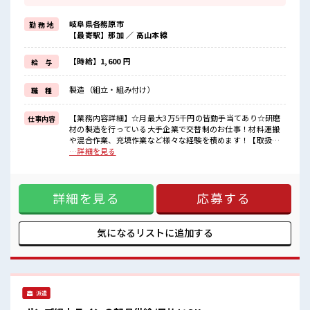
≪土日祝休のお仕事≫
家族や友人と一緒にプライベート満喫！
岐阜県各務原市
勤 務 地
制服があると毎日の服選びに悩まずOK♪
【最寄駅】那加 ／ 高山本線
≪未経験OKの仕事≫
新しいことにチャレンジするのは不安だけど、
しっかり働く環境が整っています！
【時給】1,600 円
給 与
イチからスキルUP・ステップUP目指していきましょう！
≪自分に合った期間で働ける≫
製造（組立・組み付け）
職 種
福利厚生が整った派遣のお仕事です！
■職場の雰囲気
【業務内容詳細】☆月最大3万5千円の皆勤手当てあり☆研磨
仕事内容
休憩室完備でランチや休憩も充実しそう♪
材の製造を行っている大手企業で交替制のお仕事！材料運搬
職場にはロッカー完備！
や混合作業、充填作業など様々な経験を積めます！【取扱製
私物の置きすぎには注意が必要ですね★
品情報】研磨材 ■お仕事PR ≪無理なくお給料に残業代を上乗
…詳細を見る
程よく残業あり！
せ≫ 残業は月20時間未満で、 ほどよく稼げます♪ ≪土日祝休
高収入もバッチリ目指せますよ！
のお仕事≫ 家族や友人と一緒にプライベート満喫！ 制服があ
ると毎日の服選びに悩まずOK♪ ≪未経験OKの仕事≫ 新しい
詳細を見る
応募する
ことにチャレンジするのは不安だけど、 しっかり働く環境が
整っています！ イチからスキルUP・ステップUP目指してい
きましょう！ ≪自分に合った期間で働ける≫ 福利厚生が整っ
た派遣のお仕事です！ ■職場の雰囲気 休憩室完備でランチや
気になるリストに
追加する
休憩も充実しそう♪ 職場にはロッカー完備！ 私物の置きすぎ
には注意が必要ですね★ 程よく残業あり！ 高収入もバッチリ
目指せますよ！
派遣