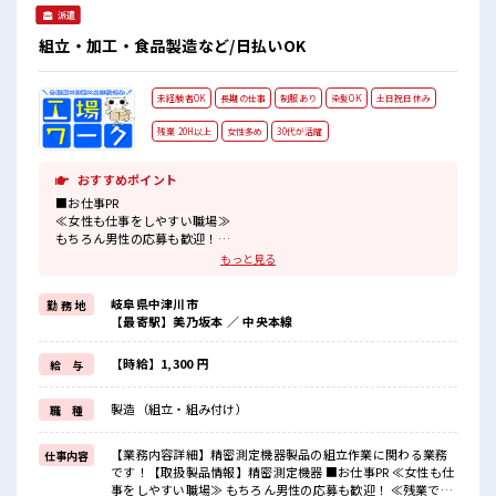
派遣
組立・加工・食品製造など/日払いOK
未経験者OK
長期の仕事
制服あり
染髪OK
土日祝日休み
残業 20H以上
女性多め
30代が活躍
おすすめポイント
■お仕事PR
≪女性も仕事をしやすい職場≫
もちろん男性の応募も歓迎！
≪残業で稼げる≫
もっと見る
高収入を希望される方にオススメ。
残業は月20時間以上あります♪
岐阜県中津川市
勤 務 地
≪週休2日制≫
【最寄駅】美乃坂本 ／ 中央本線
週末は家族や友人と一緒にプライベート満喫！
≪モチベーションもUP≫
派手過ぎなければ髪型や髪色自由♪
【時給】1,300 円
給 与
(規定有)≪動きやすい制服アリ≫
制服があるので、
製造（組立・組み付け）
職 種
毎日の服装の悩み解消♪
≪自分に合った期間で働ける≫
福利厚生が整った派遣のお仕事です！
【業務内容詳細】精密測定機器製品の組立作業に関わる業務
仕事内容
です！【取扱製品情報】精密測定機器 ■お仕事PR ≪女性も仕
■職場の雰囲気
事をしやすい職場≫ もちろん男性の応募も歓迎！ ≪残業で稼