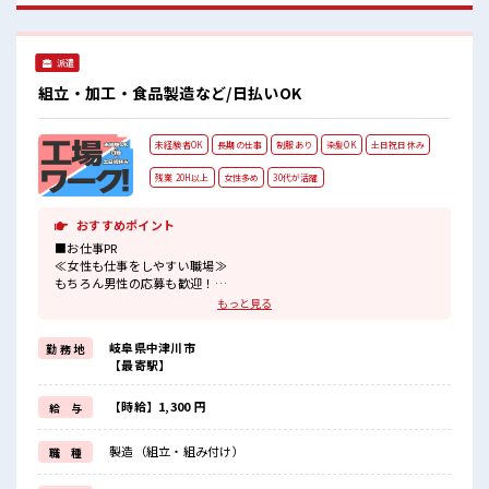
派遣
組立・加工・食品製造など/日払いOK
未経験者OK
長期の仕事
制服あり
染髪OK
土日祝日休み
残業 20H以上
女性多め
30代が活躍
おすすめポイント
■お仕事PR
≪女性も仕事をしやすい職場≫
もちろん男性の応募も歓迎！
≪残業多めでがっつり稼ぐ≫
もっと見る
高収入を希望される方にオススメ。
残業は月20時間以上あります♪
岐阜県中津川市
勤 務 地
≪週休2日制≫
【最寄駅】
週末は家族や友人と一緒にプライベート満喫！
≪モチベーションもUP≫
派手過ぎなければ髪型や髪色自由♪
【時給】1,300 円
給 与
(規定有)≪ラクラク制服アリ≫
制服があるので、
製造（組立・組み付け）
職 種
毎日の服装の悩み解消♪
≪自分に向いている仕事が探せる≫