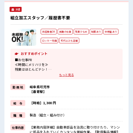
派遣
組立加工スタッフ／履歴書不要
未経験者OK
長期の仕事
残業少なめ
制服あり
休憩室あり
ロッカー完備
40代以上も活躍
おすすめポイント
■お仕事PR
≪時間にメリハリを≫
残業はほとんどナシ！
場合によってはお願いすることもあります♪
もっと見る
≪機能的な制服アリ≫
制服があるので、
岐阜県可児市
勤 務 地
毎日の服装の悩み解消♪
【最寄駅】
≪未経験OKの仕事≫
新しいことにチャレンジするのは不安だけど、
しっかり働く環境が整っています！
【時給】1,300 円
給 与
イチからスキルUP・ステップUP目指していきましょう！
≪収入アップを目指せる≫
製造（組立・組み付け）
職 種
高時給だらけの派遣のお仕事です！
■職場の雰囲気
【業務内容詳細】自動車部品を治具に取り付けたり、マシン
仕事内容
しっかり休める休憩室あり！
に部品を入れていくカンタンな単純作業。【取扱製品情報】