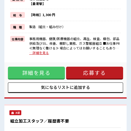
(規定有)制服があると毎日の服選びに悩まずOK♪
【最寄駅】
≪未経験でも活躍できる≫
新しいことにチャレンジするのは不安だけど、
しっかり働く環境が整っています！
【時給】1,300 円
給 与
イチからスキルUP・ステップUP目指していきましょう！
≪自分に向いている仕事が探せる≫
製造（組立・組み付け）
職 種
困った事などがあれば、
担当がしっかりサポートします！
事務用機器、健康/医療機器の組立、再生、検査、梱包、部品
仕事内容
■職場の雰囲気
供給及び5S、改善、棚卸し業務、ガス警報器組立 ■お仕事PR
明るすぎたり奇抜過ぎなければヘアカラーOK！
≪無理なく働ける≫ 場合によってはお願いすることもありま
休憩室完備でランチや休憩も充実しそう♪
すが、 残業はほとんどナシ！ ≪髪色自由で自分らしく働く≫
…詳細を見る
残業は少なめ！
明るすぎたり奇抜でなければ基本的に自由！ (規定有)制服が
たまに残業するくらいなら…という方、
あると毎日の服選びに悩まずOK♪ ≪未経験でも活躍できる≫
応募お待ちしております！
新しいことにチャレンジするのは不安だけど、 しっかり働く
詳細を見る
応募する
環境が整っています！ イチからスキルUP・ステップUP目指
していきましょう！ ≪自分に向いている仕事が探せる≫ 困っ
た事などがあれば、 担当がしっかりサポートします！ ■職場
の雰囲気 明るすぎたり奇抜過ぎなければヘアカラーOK！ 休
気になるリストに
追加する
憩室完備でランチや休憩も充実しそう♪ 残業は少なめ！ たま
に残業するくらいなら…という方、 応募お待ちしておりま
す！
派遣
組立加工スタッフ／履歴書不要