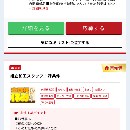
オンオフの切替もできちゃう！
自動車部品 ■お仕事PR ≪時間にメリハリを≫ 残業はほとんど
ロッカーあり！
ナシ！ 場合によってはお願いすることもあります♪ ≪機能的
…詳細を見る
安心してお仕事に集中♪
な制服アリ≫ 制服があるので、 毎日の服装の悩み解消♪ ≪未
残業はほとんどありません！
経験OKの仕事≫ 新しいことにチャレンジするのは不安だけ
ど、 しっかり働く環境が整っています！ イチからスキルUP・
詳細を見る
応募する
ステップUP目指していきましょう！ ≪収入アップを目指せる
≫ 高時給だらけの派遣のお仕事です！ ■職場の雰囲気 しっか
り休める休憩室あり！ オンオフの切替もできちゃう！ ロッカ
ーあり！ 安心してお仕事に集中♪ 残業はほとんどありませ
気になるリストに
追加する
ん！
寮完備
派遣
組立加工スタッフ／好条件
未経験者OK
高収入
長期の仕事
寮あり
制服あり
休憩室あり
ロッカー完備
土日祝日休み
残業 20H未満
30代が活躍
おすすめポイント
■お仕事PR
≪寮の相談もOK≫
「このお仕事の条件いいのに、