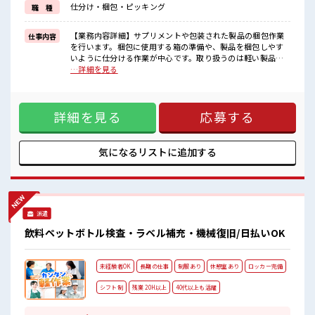
仕分け・梱包・ピッキング
職 種
毎日の服装の悩み解消♪
≪自分に合った期間で働ける≫
福利厚生が整った派遣のお仕事です！
【業務内容詳細】サプリメントや包装された製品の梱包作業
仕事内容
を行います。梱包に使用する箱の準備や、製品を梱包しやす
■職場の雰囲気
いように仕分ける作業が中心です。取り扱うのは軽い製品が
女性が多い職場ですが男女は問いません！
ほとんどで、体への負担は少なめ。梱包後は、箱の状態や製
…詳細を見る
応募お待ちしております！
品の見た目に問題がないかを目視で確認するシンプルなチェ
派手すぎなければ多少のヘアカラーもOKなのはウレシイPoint☆
ック作業を行います。未経験の方でも安心してスタートでき
る環境です。【取扱製品情報】健康食品、サプリメント、化
詳細を見る
応募する
粧品、プロテインなど。 ■お仕事PR ≪女性も活躍できる職場
≫ もちろん男性の応募も歓迎です！ ≪自分の時間も大切≫ 残
業はほとんどナシ！ 場合によってはお願いすることもありま
す♪ ≪週休2日制≫ 週末は家族や友人と一緒にプライベート
気になるリストに
追加する
満喫！ ≪ヘアカラーOKで自由な雰囲気の職場≫ 明るすぎた
り奇抜でなければ基本的に自由！ (規定有)≪機能的な制服ア
リ≫ 制服があるので、 毎日の服装の悩み解消♪ ≪自分に合っ
た期間で働ける≫ 福利厚生が整った派遣のお仕事です！ ■職
場の雰囲気 女性が多い職場ですが男女は問いません！ 応募お
派遣
待ちしております！ 派手すぎなければ多少のヘアカラーもOK
なのはウレシイPoint☆
飲料ペットボトル検査・ラベル補充・機械復旧/日払いOK
未経験者OK
長期の仕事
制服あり
休憩室あり
ロッカー完備
シフト制
残業 20H以上
40代以上も活躍