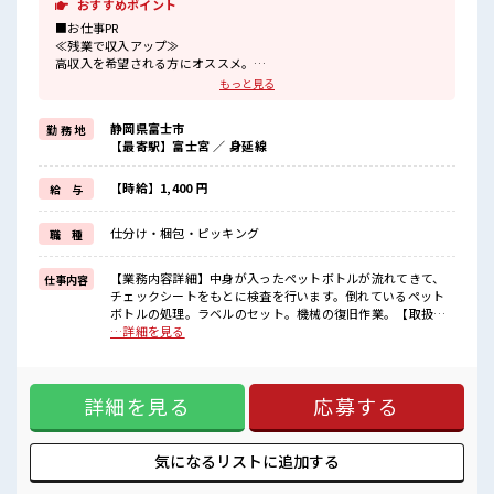
おすすめポイント
■お仕事PR
≪残業で収入アップ≫
高収入を希望される方にオススメ。
残業は月20時間以上あります♪
もっと見る
制服があると毎日の服選びに悩まずOK♪
≪未経験OKの仕事≫
静岡県富士市
勤 務 地
新しいことにチャレンジするのは不安だけど、
【最寄駅】富士宮 ／ 身延線
しっかり働く環境が整っています！
イチからスキルUP・ステップUP目指していきましょう！
≪自分に向いている仕事が探せる≫
【時給】1,400 円
給 与
困った事などがあれば、
担当がしっかりサポートします！
仕分け・梱包・ピッキング
職 種
■職場の雰囲気
休憩室で楽しくおしゃべり！
【業務内容詳細】中身が入ったペットボトルが流れてきて、
仕事内容
ストレス解消☆
チェックシートをもとに検査を行います。倒れているペット
ロッカーあり！
ボトルの処理。ラベルのセット。機械の復旧作業。【取扱製
安心してお仕事に集中♪
品情報】飲料水◆体を動かして働ける環境です。「ジム代わ
…詳細を見る
残業がしっかりあるお仕事！
りに働きたい」「座りっぱなしが苦手」そんなあなたにピッ
タリです！ ■お仕事PR ≪残業で収入アップ≫ 高収入を希望さ
れる方にオススメ。 残業は月20時間以上あります♪ 制服があ
詳細を見る
応募する
ると毎日の服選びに悩まずOK♪ ≪未経験OKの仕事≫ 新しい
ことにチャレンジするのは不安だけど、 しっかり働く環境が
整っています！ イチからスキルUP・ステップUP目指してい
きましょう！ ≪自分に向いている仕事が探せる≫ 困った事な
気になるリストに
追加する
どがあれば、 担当がしっかりサポートします！ ■職場の雰囲
気 休憩室で楽しくおしゃべり！ ストレス解消☆ ロッカーあ