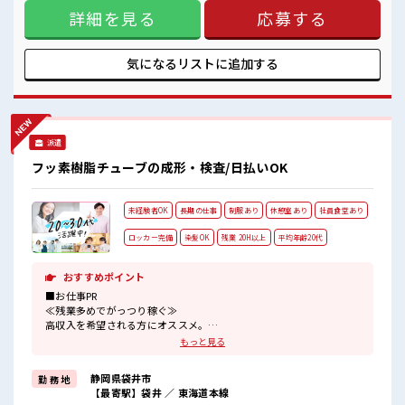
さ”と“手厚いサポート”で選ばれている派遣会社です。
高収入もバッチリ目指せますよ！
詳細を見る
応募する
Google口コミ評価は【★4.2】。地域トップクラスの評価を
いただき、対応の丁寧さや迅速なフォロー体制が高く支持さ
れています。実際の口コミでも、 「親身になって相談に乗っ
てくれた」 「紹介までのスピードが早い」 「働き始めてから
気になるリストに
追加する
もずっと気にかけてくれて安心」 という喜びの声を多数いた
だいています。「初めての派遣で不安」「自分に合う仕事が
わからない」という方もご安心ください。 富士・富士宮・沼
津・三島・伊豆の国・御殿場・小山町エリアでの仕事探しな
ら、私たちがあなたの隣でしっかり伴走します。まずはお気
派遣
軽にお問い合わせ・ご相談ください。あなたにぴったりの職
場を“地元密着”でお手伝いします。 ※寮アリのお仕事！一人
フッ素樹脂チューブの成形・検査/日払いOK
暮らしスタートにもピッタリ♪ ■お仕事PR ≪扶養内で働く≫
扶養内OKなので、 主婦&主夫さんも気軽にご応募くださいね
♪ ≪寮ありのお仕事≫ 一人暮らしをしたい方や高収入で働き
未経験者OK
長期の仕事
制服あり
休憩室あり
社員食堂あり
たい方に、 オススメしたい寮完備のお仕事！ 担当者があなた
をしっかりサポートするので、 安心して寮で新生活がスター
ロッカー完備
染髪OK
残業 20H以上
平均年齢20代
トできます♪ 基本的に赴任地までの交通費が出ますので遠方
の方もご安心ください！ (規定有)≪無理なく働ける≫ 場合に
よってはお願いすることもありますが、 残業はほとんどナ
おすすめポイント
シ！ 制服があると毎日の服選びに悩まずOK♪ ■職場の雰囲
■お仕事PR
気 明るすぎたり奇抜過ぎなければヘアカラーOK！ 扶養控除
≪残業多めでがっつり稼ぐ≫
内を希望の方にオススメ！ 主婦主夫さんなど、 同じ境遇の方
高収入を希望される方にオススメ。
も多数活躍中！ 高収入もバッチリ目指せますよ！
残業は月20時間以上あります♪
もっと見る
≪ヘアカラーOKで自由な雰囲気の職場≫
明るすぎたり奇抜でなければ基本的に自由！
静岡県袋井市
勤 務 地
(規定有)≪ラクラク制服アリ≫
【最寄駅】袋井 ／ 東海道本線
制服があるので、