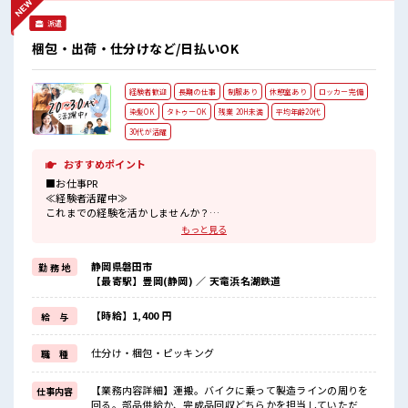
派遣
梱包・出荷・仕分けなど/日払いOK
経験者歓迎
長期の仕事
制服あり
休憩室あり
ロッカー完備
染髪OK
タトゥーOK
残業 20H未満
平均年齢20代
30代が活躍
おすすめポイント
■お仕事PR
≪経験者活躍中≫
これまでの経験を活かしませんか？
ブランクがあっても大丈夫♪
もっと見る
経験はちょっとだけ…という方もOK！
≪適度な残業でお給料UP≫
静岡県磐田市
勤 務 地
残業は月20時間未満で、
【最寄駅】豊岡(静岡) ／ 天竜浜名湖鉄道
ほどよく稼げます♪
≪髪型自由≫
基本的に髪色自由で明るすぎたり奇抜でなければOKです！
【時給】1,400 円
給 与
(規定有)≪動きやすい制服アリ≫
制服があるので、
仕分け・梱包・ピッキング
職 種
毎日の服装の悩み解消♪
≪収入アップを目指せる≫
高時給だらけの派遣のお仕事です！
【業務内容詳細】運搬。バイクに乗って製造ラインの周りを
仕事内容
回る。部品供給か、完成品回収どちらかを担当していただ