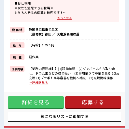
■お仕事PR
≪女性も活躍できる職場≫
もちろん男性の応募も歓迎です！
≪プライベートが充実する≫
もっと見る
場合によってはお願いすることもありますが、
残業はほとんどナシ！
静岡県浜松市浜名区
勤 務 地
≪週休2日制≫
【最寄駅】都田 ／ 天竜浜名湖鉄道
週末は家族や友人と一緒にプライベート満喫！
≪モチベーションもUP≫
派手過ぎなければ髪型や髪色自由♪
【時給】1,270 円
給 与
(規定有)≪ラクラク制服アリ≫
制服があるので、
軽作業
職 種
毎日の服装の悩み解消♪
≪様々なお仕事をご提案≫
一人で悩まず気軽に相談できる、
【業務内容詳細】】(1)現物確認 (2)ダンボールから取り出
仕事内容
派遣のお仕事です！
し、ドラム缶などの取り扱い (3)専用量りで重量を量る 20kg
充填:(1)プラボトル等容器を機械へ補充 (2)充填機械操作
■職場の雰囲気
(3)液漏れ等外観確認 (4)生産後の機械清掃 など
…詳細を見る
女性が多めの職場です♪
(クリーンルームでの医薬品の充填作業)包装:(1)包装ラインに
明るすぎたり奇抜過ぎなければヘアカラーOK！
ケース、添付文書等を補充 (2)ラインでの目視確認 (3)製品
仕事の合間の息抜きは休憩室で♪
の外観、使用期限・製造番号確認 (4)出荷用段ボールへ梱
職場にはロッカー完備！
詳細を見る
応募する
包 (準クリーンルームでの医薬品のパッケージ作業)【取扱製
私物の置きすぎには注意が必要ですね★
品情報】湿布、皮膚用の塗り薬、虫刺され用薬品等液体・ク
リーム状の塗り薬を扱い ■お仕事PR ≪女性も活躍できる職場
≫ もちろん男性の応募も歓迎です！ ≪プライベートが充実す
気になるリストに
追加する
る≫ 場合によってはお願いすることもありますが、 残業はほ
とんどナシ！ ≪週休2日制≫ 週末は家族や友人と一緒にプラ
イベート満喫！ ≪モチベーションもUP≫ 派手過ぎなければ髪