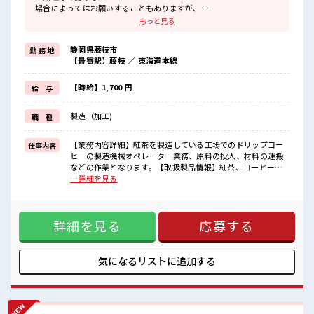
場合によってはお願いすることもありますが、
残業はほとんどナシ！
もっと見る
≪ヘアカラーOKで自由な雰囲気の職場≫
明るすぎたり奇抜でなければ基本的に自由！
静岡県藤枝市
勤 務 地
(規定有)制服があると毎日の服選びに悩まずOK♪
【最寄駅】藤枝 ／ 東海道本線
≪未経験OKの仕事≫
新しいことにチャレンジするのは不安だけど、
しっかり働く環境が整っています！
【時給】1,700 円
給 与
イチからスキルUP・ステップUP目指していきましょう！
≪収入アップを目指せる≫
製造（加工)
職 種
高時給だらけの派遣のお仕事です！
■職場の雰囲気
【業務内容詳細】紅茶を製造している工場でのドリップコー
仕事内容
髪型にこだわりのあるアナタは必見！
ヒーの製造機械オペレーター業務、原料の投入、材料の運搬
髪型自由な職場！
などの作業となります。【取扱製品情報】紅茶、コーヒーな
休憩室でホッと一息リフレッシュ！
どの飲料品関連 ■お仕事PR ≪無理なく働ける≫ 場合によって
…詳細を見る
ロッカーあり！
はお願いすることもありますが、 残業はほとんどナシ！ ≪ヘ
安心してお仕事に集中♪
アカラーOKで自由な雰囲気の職場≫ 明るすぎたり奇抜でなけ
高収入もバッチリ目指せますよ！
れば基本的に自由！ (規定有)制服があると毎日の服選びに悩
詳細を見る
応募する
まずOK♪ ≪未経験OKの仕事≫ 新しいことにチャレンジする
のは不安だけど、 しっかり働く環境が整っています！ イチか
らスキルUP・ステップUP目指していきましょう！ ≪収入ア
ップを目指せる≫ 高時給だらけの派遣のお仕事です！ ■職場
気になるリストに
追加する
の雰囲気 髪型にこだわりのあるアナタは必見！ 髪型自由な職
場！ 休憩室でホッと一息リフレッシュ！ ロッカーあり！ 安心
してお仕事に集中♪ 高収入もバッチリ目指せますよ！