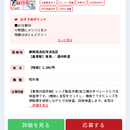
社員食堂あり
ロッカー完備
染髪OK
土日祝日休み
平均年齢20代
30代が活躍
おすすめポイント
■お仕事PR
≪時間にメリハリを≫
残業はほとんどナシ！
場合によってはお願いすることもあります♪
もっと見る
≪完全週休二日制≫
週末は家族や友人と一緒にプライベート満喫！
静岡県浜松市浜名区
勤 務 地
≪モチベーションもUP≫
【最寄駅】曳馬 ／ 遠州鉄道
派手過ぎなければ髪型や髪色自由♪
(規定有)≪機能的な制服アリ≫
制服があるので、
【時給】1,280 円
給 与
毎日の服装の悩み解消♪
≪初めての仕事だけど自分にもできそう≫
軽作業
職 種
新しいことにチャレンジするのは不安だけど、
しっかり働く環境が整っています！
イチからスキルUP・ステップUP目指していきましょう！
【業務内容詳細】レンズ製造作業(加工機のオペレートと寸法
仕事内容
検査等です。)機械に金型をセットし、機械でできたレンズを
■職場の雰囲気
顕微鏡を使用しながら寸法検査、目視検査します。金型は重
派手すぎなければ多少のヘアカラーもOKなのはウレシイPoint☆
さがありますが、身体に負担がないように、代車で運び、持
…詳細を見る
20代活躍中のフレッシュな職場です☆
ち上げないよう、スライドして作業することがほとんどで
しっかり休める休憩室あり！
す。【取扱製品情報】白内障に使用される眼内レンズ、射出
オンオフの切替もできちゃう！
機 ■お仕事PR ≪時間にメリハリを≫ 残業はほとんどナシ！
詳細を見る
応募する
場合によってはお願いすることもあります♪ ≪完全週休二日
制≫ 週末は家族や友人と一緒にプライベート満喫！ ≪モチベ