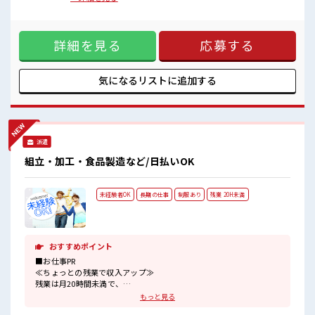
髪型にこだわりのあるアナタは必見！
の他の電子機器に必要な周辺回路などを1チップに集積したも
髪型自由な職場！
の。スマートフォンやデジタル家電、自動車などに搭載され
残業は少なめ！
ている。LEDとは、Light Emitting Diode(発光ダイオード)の
たまに残業するくらいなら…という方、
詳細を見る
応募する
略。電圧をかけると発光するのがダイオード。 ■お仕事PR ≪
応募お待ちしております！
自分の時間も大切≫ 残業はほとんどナシ！ 場合によってはお
高収入もバッチリ目指せますよ！
願いすることもあります♪ ≪モチベーションもUP≫ 派手過ぎ
なければ髪型や髪色自由♪ (規定有)≪ラクラク制服アリ≫ 制
気になるリストに
追加する
服があるので、 毎日の服装の悩み解消♪ ≪未経験でも活躍で
きる≫ 新しいことにチャレンジするのは不安だけど、 しっか
り働く環境が整っています！ イチからスキルUP・ステップ
UP目指していきましょう！ ≪様々なお仕事をご提案≫ 一人で
悩まず気軽に相談できる、 派遣のお仕事です！ ■職場の雰囲
派遣
気 髪型にこだわりのあるアナタは必見！ 髪型自由な職場！ 残
業は少なめ！ たまに残業するくらいなら…という方、 応募お
組立・加工・食品製造など/日払いOK
待ちしております！ 高収入もバッチリ目指せますよ！
未経験者OK
長期の仕事
制服あり
残業 20H未満
おすすめポイント
■お仕事PR
≪ちょっとの残業で収入アップ≫
残業は月20時間未満で、
ほどよく稼げます♪
もっと見る
≪動きやすい制服アリ≫