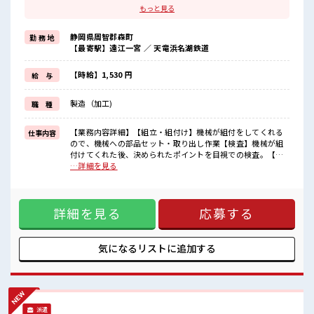
ブランクがあっても大丈夫♪
もっと見る
経験はちょっとだけ…という方もOK！
≪稼ぎたい人向け≫
静岡県周智郡森町
勤 務 地
高収入を希望される方にオススメ。
【最寄駅】遠江一宮 ／ 天竜浜名湖鉄道
残業は月20時間以上あります♪
≪髪色自由で自分らしく働く≫
明るすぎたり奇抜でなければ基本的に自由！
【時給】1,530 円
給 与
(規定有)≪機能的な制服アリ≫
制服があるので、
製造（加工)
職 種
毎日の服装の悩み解消♪
≪自分に向いている仕事が探せる≫
困った事などがあれば、
【業務内容詳細】【組立・組付け】機械が組付をしてくれる
仕事内容
担当がしっかりサポートします！
ので、機械への部品セット・取り出し作業【検査】機械が組
付けてくれた後、決められたポイントを目視での検査。【取
■職場の雰囲気
扱製品情報】電動アシスト自転車のモーター、二輪、電動の
…詳細を見る
キバツ過ぎなければ髪色・髪型は自由！
車いす、船外機、ヘリコプター等のモーター【部品】部品は
あなたの個性を大事にできます♪
小さく、手のひらサイズ程、重さは1つ2キロ程で、運搬時も4
休憩室で楽しくおしゃべり！
キロほど。 ■お仕事PR ≪経験者優遇≫ これまでの経験を活か
ストレス解消☆
詳細を見る
応募する
しませんか？ ブランクがあっても大丈夫♪ 経験はちょっとだ
持ち物が多いあなたにもぴったり☆
け…という方もOK！ ≪稼ぎたい人向け≫ 高収入を希望され
ロッカー付き職場♪
る方にオススメ。 残業は月20時間以上あります♪ ≪髪色自由
で自分らしく働く≫ 明るすぎたり奇抜でなければ基本的に自
気になるリストに
追加する
由！ (規定有)≪機能的な制服アリ≫ 制服があるので、 毎日の
服装の悩み解消♪ ≪自分に向いている仕事が探せる≫ 困った
事などがあれば、 担当がしっかりサポートします！ ■職場の
雰囲気 キバツ過ぎなければ髪色・髪型は自由！ あなたの個性
を大事にできます♪ 休憩室で楽しくおしゃべり！ ストレス解
派遣
消☆ 持ち物が多いあなたにもぴったり☆ ロッカー付き職場♪