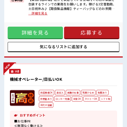
一緒に働く仲間ともなじみやすい少人数の職場☆
包装するラインでの業務をお願いします。稼げる3交替勤務、
髪型・髪色自由♪
土日祝休み♪【取扱製品情報】ティーバッグなどのお茶関連
派手過ぎなければOKだから、
を取り扱っています。 ※寮アリのお仕事！一人暮らしスター
…詳細を見る
モチベーションもUP！
トにもピッタリ♪ ■お仕事PR ≪寮で住込みで働こう≫ 自宅～
休憩室で自分タイム！
職場が遠くても、 興味があれば安心して応募できちゃう！ 自
のんびりスマホチェック♪
分で部屋を借りるより安く住めちゃうかも？ ≪プライベート
詳細を見る
応募する
が充実する≫ 場合によってはお願いすることもありますが、
残業はほとんどナシ！ ≪完全週休二日制≫ 週末は家族や友人
と一緒にプライベート満喫！ ≪ヘアカラーOKで自由な雰囲気
の職場≫ 明るすぎたり奇抜でなければ基本的に自由！ (規定
気になるリストに
追加する
有)制服があると毎日の服選びに悩まずOK♪ ■職場の雰囲気
一緒に働く仲間ともなじみやすい少人数の職場☆ 髪型・髪色
自由♪ 派手過ぎなければOKだから、 モチベーションもUP！
休憩室で自分タイム！ のんびりスマホチェック♪
派遣
機械オペレーター/日払いOK
未経験者OK
高収入
長期の仕事
残業少なめ
制服あり
休憩室あり
ロッカー完備
染髪OK
タトゥーOK
シフト制
30代が活躍
おすすめポイント
■お仕事PR
≪無理なく働ける≫