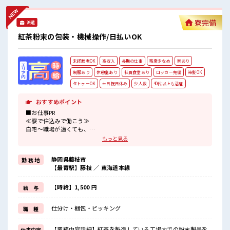
型や髪色自由♪ (規定有)≪ラクラク制服アリ≫ 制服があるの
で、 毎日の服装の悩み解消♪ ≪様々なお仕事をご提案≫ 一人
寮完備
派遣
で悩まず気軽に相談できる、 派遣のお仕事です！ ■職場の雰
囲気 女性が多めの職場です♪ 明るすぎたり奇抜過ぎなければ
紅茶粉末の包装・機械操作/日払いOK
ヘアカラーOK！ 仕事の合間の息抜きは休憩室で♪ 職場には
ロッカー完備！ 私物の置きすぎには注意が必要ですね★
未経験者OK
高収入
長期の仕事
残業少なめ
寮あり
制服あり
休憩室あり
社員食堂あり
ロッカー完備
染髪OK
タトゥーOK
土日祝日休み
少人数
40代以上も活躍
おすすめポイント
■お仕事PR
≪寮で住込みで働こう≫
自宅～職場が遠くても、
興味があれば安心して応募できちゃう！
もっと見る
自分で部屋を借りるより安く住めちゃうかも？
≪プライベートが充実する≫
静岡県藤枝市
勤 務 地
場合によってはお願いすることもありますが、
【最寄駅】藤枝 ／ 東海道本線
残業はほとんどナシ！
≪完全週休二日制≫
週末は家族や友人と一緒にプライベート満喫！
【時給】1,500 円
給 与
≪ヘアカラーOKで自由な雰囲気の職場≫
明るすぎたり奇抜でなければ基本的に自由！
仕分け・梱包・ピッキング
職 種
(規定有)制服があると毎日の服選びに悩まずOK♪
■職場の雰囲気
【業務内容詳細】紅茶を製造している工場内での粉末製品を
仕事内容