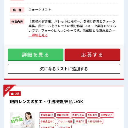
新しいことにチャレンジするのは不安だけど、
しっかり働く環境が整っています！
フォークリフト
職 種
イチからスキルUP・ステップUP目指していきましょう！
≪収入アップを目指せる≫
高時給だらけの派遣のお仕事です！
【業務内容詳細】パレットに段ボールを積む作業とフォーク
仕事内容
業務。段ボールをパレットに積む作業:フォーク業務=8:2くら
■職場の雰囲気
いです。フォークはカウンターです。冷蔵庫と冷凍倉庫の行
キバツ過ぎなければ髪色・髪型は自由！
き来あります。【取扱製品情報】スーパー、冷凍食品通販な
…詳細を見る
あなたの個性を大事にできます♪
どネギトロ、カツオなどの魚加工製品 ■お仕事PR ≪ちょっと
20代が多数活躍中！
の残業で収入アップ≫ 残業は月20時間未満で、 ほどよく稼げ
社会人経験が浅くてもOK！
ます♪ ≪髪色自由で自分らしく働く≫ 明るすぎたり奇抜でな
ここから経験積んでいきましょ！
詳細を見る
応募する
ければ基本的に自由！ (規定有)≪機能的な制服アリ≫ 制服が
あるので、 毎日の服装の悩み解消♪ ≪未経験の方も大カンゲ
イ≫ 新しいことにチャレンジするのは不安だけど、 しっかり
働く環境が整っています！ イチからスキルUP・ステップUP
気になるリストに
追加する
目指していきましょう！ ≪収入アップを目指せる≫ 高時給だ
らけの派遣のお仕事です！ ■職場の雰囲気 キバツ過ぎなけれ
ば髪色・髪型は自由！ あなたの個性を大事にできます♪ 20代
が多数活躍中！ 社会人経験が浅くてもOK！ ここから経験積
んでいきましょ！
派遣
眼内レンズの加工・寸法検査/日払いOK
未経験者OK
長期の仕事
残業少なめ
制服あり
休憩室あり
社員食堂あり
ロッカー完備
染髪OK
土日祝日休み
平均年齢20代
30代が活躍