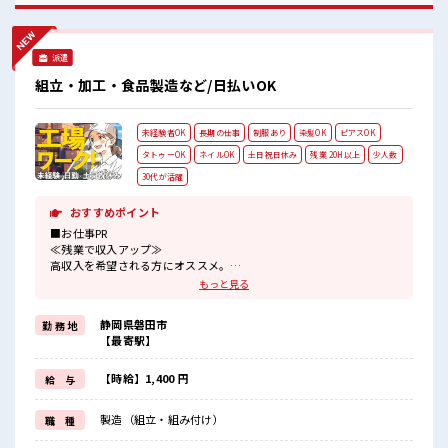
り！ 安心してお仕事に集中♪ 残業がしっかりあるお仕事！
派遣
組立・加工・食品製造など/日払いOK
未経験者OK
長期の仕事
制服あり
染髪OK
ピアスOK
タトゥーOK
ネイルOK
土日祝日休み
残業 20H以上
少人数
30代が活躍
おすすめポイント
■お仕事PR
≪残業で収入アップ≫
高収入を希望される方にオススメ。
残業は月20時間以上あります♪
もっと見る
≪完全週休二日制≫
週末は家族や友人と一緒にプライベート満喫！
静岡県磐田市
勤 務 地
≪ヘアカラーOKで自由な雰囲気の職場≫
【最寄駅】
明るすぎたり奇抜でなければ基本的に自由！
(規定有)≪ラクラク制服アリ≫
制服があるので、
【時給】1,400 円
給 与
毎日の服装の悩み解消♪
≪初めての仕事だけど自分にもできそう≫
製造（組立・組み付け）
職 種
新しいことにチャレンジするのは不安だけど、
しっかり働く環境が整っています！