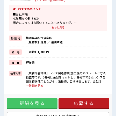
おすすめポイント
■お仕事PR
≪無理なく働ける≫
場合によってはお願いすることもありますが、
残業はほとんどナシ！
もっと見る
≪完全週休二日制≫
週末は家族や友人と一緒にプライベート満喫！
静岡県浜松市浜名区
勤 務 地
≪髪型自由≫
【最寄駅】曳馬 ／ 遠州鉄道
基本的に髪色自由で明るすぎたり奇抜でなければOKです！
(規定有)≪ラクラク制服アリ≫
制服があるので、
【時給】1,280 円
給 与
毎日の服装の悩み解消♪
≪未経験OKの仕事≫
軽作業
職 種
新しいことにチャレンジするのは不安だけど、
しっかり働く環境が整っています！
イチからスキルUP・ステップUP目指していきましょう！
【業務内容詳細】レンズ製造作業(加工機のオペレートと寸法
仕事内容
検査等です。)機械に金型をセットし、機械でできたレンズを
■職場の雰囲気
顕微鏡を使用しながら寸法検査、目視検査します。金型は重
髪型・髪色自由♪
さがありますが、身体に負担がないように、代車で運び、持
…詳細を見る
派手過ぎなければOKだから、
ち上げないよう、スライドして作業することがほとんどで
モチベーションもUP！
す。【取扱製品情報】白内障に使用される眼内レンズ、射出
20代活躍中のフレッシュな職場です☆
機 ■お仕事PR ≪無理なく働ける≫ 場合によってはお願いする
休憩室でホッと一息リフレッシュ！
詳細を見る
応募する
こともありますが、 残業はほとんどナシ！ ≪完全週休二日制
残業はほとんどありません！
≫ 週末は家族や友人と一緒にプライベート満喫！ ≪髪型自由
≫ 基本的に髪色自由で明るすぎたり奇抜でなければOKです！
(規定有)≪ラクラク制服アリ≫ 制服があるので、 毎日の服装