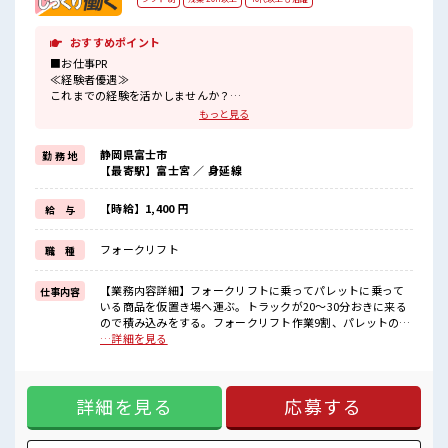
おすすめポイント
■お仕事PR
≪経験者優遇≫
これまでの経験を活かしませんか？
ブランクがあっても大丈夫♪
もっと見る
経験はちょっとだけ…という方もOK！
≪残業多めでがっつり稼ぐ≫
静岡県富士市
勤 務 地
高収入を希望される方にオススメ。
【最寄駅】富士宮 ／ 身延線
残業は月20時間以上あります♪
≪動きやすい制服アリ≫
制服があるので、
【時給】1,400 円
給 与
毎日の服装の悩み解消♪
≪自分に向いている仕事が探せる≫
フォークリフト
職 種
困った事などがあれば、
担当がしっかりサポートします！
【業務内容詳細】フォークリフトに乗ってパレットに乗って
仕事内容
■職場の雰囲気
いる商品を仮置き場へ運ぶ。トラックが20～30分おきに来る
休憩室でホッと一息リフレッシュ！
ので積み込みをする。フォークリフト作業9割、パレットのシ
ロッカーあり！
ール貼り1割です。【取扱製品情報】飲料水◆カウンター2t前
…詳細を見る
安心してお仕事に集中♪
後【綜合キャリアオプション富士】は、地元・静岡東部で“働
残業多め！
きやすさ”と“手厚いサポート”で選ばれている派遣会社です。
稼ぎたい方は必見！
Google口コミ評価は【★4.2】。地域トップクラスの評価を
これまでの経験を活かすチャンス！
詳細を見る
応募する
いただき、対応の丁寧さや迅速なフォロー体制が高く支持さ
ブランクがあっても問題ナシ♪
れています。実際の口コミでも、 「親身になって相談に乗っ
てくれた」 「紹介までのスピードが早い」 「働き始めてから