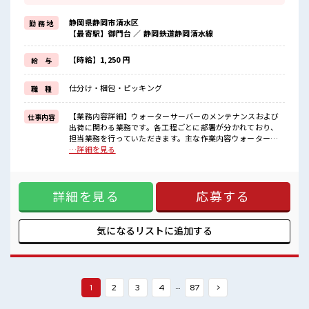
≪時間にメリハリを≫
残業はほとんどナシ！
静岡県静岡市清水区
勤 務 地
場合によってはお願いすることもあります♪
【最寄駅】御門台 ／ 静岡鉄道静岡清水線
≪髪型自由≫
基本的に髪色自由で明るすぎたり奇抜でなければOKです！
(規定有)≪動きやすい制服アリ≫
【時給】1,250 円
給 与
制服があるので、
毎日の服装の悩み解消♪
仕分け・梱包・ピッキング
職 種
≪未経験の方も大カンゲイ≫
新しいことにチャレンジするのは不安だけど、
しっかり働く環境が整っています！
【業務内容詳細】ウォーターサーバーのメンテナンスおよび
仕事内容
イチからスキルUP・ステップUP目指していきましょう！
出荷に関わる業務です。各工程ごとに部署が分かれており、
担当業務を行っていただきます。主な作業内容ウォーターサ
■職場の雰囲気
ーバーの解体作業各部品の清掃・メンテナンス組立作業梱包
…詳細を見る
“コジンマリ”が好きな方にもお勧め！！
作業出荷準備・出荷業務※配属により担当工程が異なりま
少人数の職場です♪
す。【取扱製品情報】ウォーターサーバー ■お仕事PR ≪自分
明るすぎたり奇抜過ぎなければヘアカラーOK！
に向いてる扶養内のお仕事≫ 扶養内OKなので、 主婦&主夫さ
一息つける休憩スペースもあります！
詳細を見る
応募する
んも気軽にご応募くださいね♪ ≪時間にメリハリを≫ 残業は
残業はほとんどありません！
ほとんどナシ！ 場合によってはお願いすることもあります♪
≪髪型自由≫ 基本的に髪色自由で明るすぎたり奇抜でなけれ
ばOKです！ (規定有)≪動きやすい制服アリ≫ 制服があるの
気になるリストに
追加する
で、 毎日の服装の悩み解消♪ ≪未経験の方も大カンゲイ≫ 新
しいことにチャレンジするのは不安だけど、 しっかり働く環
境が整っています！ イチからスキルUP・ステップUP目指し
ていきましょう！ ■職場の雰囲気 “コジンマリ”が好きな方に
もお勧め！！ 少人数の職場です♪ 明るすぎたり奇抜過ぎなけ
…
1
2
3
4
87
>
ればヘアカラーOK！ 一息つける休憩スペースもあります！
残業はほとんどありません！