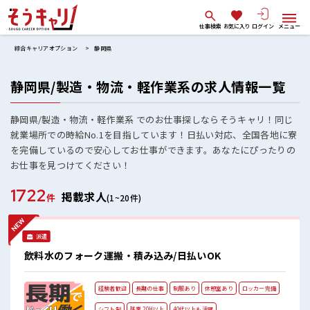
仕事検索
お気に入り
ログイン
メニュー
綜合キャリアオプション
静岡県
静岡県/製造・物流・軽作業系の求人情報一覧
静岡県/製造・物流・軽作業系 でのお仕事探しならそうキャリ！同じ
就業場所での時給No.1を目指しています！日払い対応、全国各地に寮
を完備しているので安心してお仕事ができます。あなたにぴったりの
お仕事を見つけてください！
1722
掲載求人
件
(1~20件)
派遣
飲料水のフォーク運搬・積み込み/日払いOK
経験者歓迎
長期の仕事
制服あり
休憩室あり
ロッカー完備
シフト制
残業 20H以上
40代以上も活躍