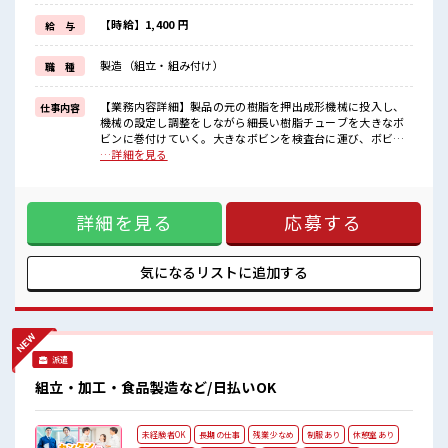
毎日の服装の悩み解消♪
≪未経験OKの仕事≫
【時給】1,400 円
給 与
新しいことにチャレンジするのは不安だけど、
しっかり働く環境が整っています！
製造（組立・組み付け）
職 種
イチからスキルUP・ステップUP目指していきましょう！
≪自分に合った期間で働ける≫
福利厚生が整った派遣のお仕事です！
【業務内容詳細】製品の元の樹脂を押出成形機械に投入し、
仕事内容
機械の設定し調整をしながら細長い樹脂チューブを大きなボ
■職場の雰囲気
ビンに巻付けていく。大きなボビンを検査台に運び、ボビン
明るすぎたり奇抜過ぎなければヘアカラーOK！
を機械で回転させながら、手で触りながら表面のざらつきを
…詳細を見る
20代の若い世代がたくさん活躍中の活気ある職場！
チェックし、機械がカットしていく。出荷前及び包装前に
休憩時間にゆっくりできるスペース完備！
は、検査台に置いたチューブに懐中電灯を当てながら異物が
付着していないかを目視検査する。別の検査工程では長さや
詳細を見る
応募する
厚さを測定する。出荷前には出来上がったチューブの巻かれ
た状態のものをビニールに入れ、空気を抜いていき、テープ
で止める。その後出荷場所まで運ぶ。【取扱製品情報】半導
体製造装置や工程で使用されるフッ素樹脂チューブ ■お仕事
気になるリストに
追加する
PR ≪残業多めでがっつり稼ぐ≫ 高収入を希望される方にオス
スメ。 残業は月20時間以上あります♪ ≪ヘアカラーOKで自
由な雰囲気の職場≫ 明るすぎたり奇抜でなければ基本的に自
由！ (規定有)≪ラクラク制服アリ≫ 制服があるので、 毎日の
服装の悩み解消♪ ≪未経験OKの仕事≫ 新しいことにチャレ
派遣
ンジするのは不安だけど、 しっかり働く環境が整っていま
す！ イチからスキルUP・ステップUP目指していきましょ
組立・加工・食品製造など/日払いOK
う！ ≪自分に合った期間で働ける≫ 福利厚生が整った派遣の
お仕事です！ ■職場の雰囲気 明るすぎたり奇抜過ぎなければ
ヘアカラーOK！ 20代の若い世代がたくさん活躍中の活気あ
未経験者OK
長期の仕事
残業少なめ
制服あり
休憩室あり
る職場！ 休憩時間にゆっくりできるスペース完備！