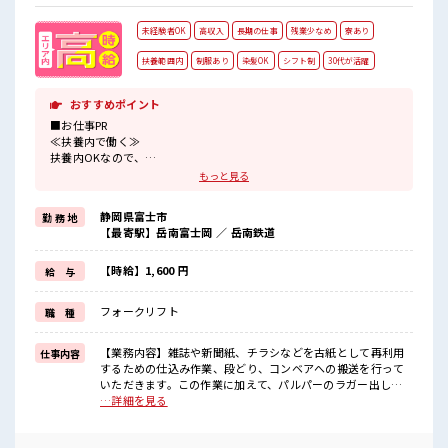
未経験者OK
高収入
長期の仕事
残業少なめ
寮あり
扶養範囲内
制服あり
染髪OK
シフト制
30代が活躍
おすすめポイント
■お仕事PR
≪扶養内で働く≫
扶養内OKなので、
主婦&主夫さんも気軽にご応募くださいね♪
もっと見る
≪寮ありのお仕事≫
一人暮らしをしたい方や高収入で働きたい方に、
静岡県富士市
勤 務 地
オススメしたい寮完備のお仕事！
【最寄駅】岳南富士岡 ／ 岳南鉄道
担当者があなたをしっかりサポートするので、
安心して寮で新生活がスタートできます♪
基本的に赴任地までの交通費が出ますので遠方の方もご安心くださ
【時給】1,600 円
給 与
い！
(規定有)≪無理なく働ける≫
フォークリフト
職 種
場合によってはお願いすることもありますが、
残業はほとんどナシ！
制服があると毎日の服選びに悩まずOK♪
【業務内容】雑誌や新聞紙、チラシなどを古紙として再利用
仕事内容
するための仕込み作業、段どり、コンベアへの搬送を行って
■職場の雰囲気
いただきます。この作業に加えて、パルパーのラガー出し、
明るすぎたり奇抜過ぎなければヘアカラーOK！
補助離解機の清掃、カスの搬送もお手伝いしていただきま
…詳細を見る
扶養控除内を希望の方にオススメ！
す。【取扱商品】リサイクル紙、段ボール紙の製造【綜合キ
主婦主夫さんなど、
ャリアオプション富士】は、地元・静岡東部で“働きやす
同じ境遇の方も多数活躍中！