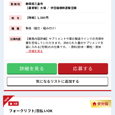
制服があるので、
静岡県三島市
勤 務 地
毎日の服装の悩み解消♪
【最寄駅】大場 ／ 伊豆箱根鉄道駿豆線
≪未経験でも活躍できる≫
新しいことにチャレンジするのは不安だけど、
しっかり働く環境が整っています！
【時給】1,330 円
給 与
イチからスキルUP・ステップUP目指していきましょう！
≪自分に合った期間で働ける≫
製造（組立・組み付け）
職 種
福利厚生が整った派遣のお仕事です！
■職場の雰囲気
【業務内容詳細】サプリメントや薬の製造ラインでの充填作
仕事内容
程よく残業あり！
業を担当していただきます。決められた量のサプリメントを
未経験から始めた方もイッパイ！
袋に入れる(充填)のお仕事です。・原料(粉末・顆粒・液体な
まずはチャレンジしてみませんか？
ど)を機械にセットする・機械を操作して、決められた量を容
…詳細を見る
器(ボトルや袋など)に正確に充填する・充填された製品の重量
や見た目のチェック、異常がないかの確認【取扱製品情報】
スーパーやドラックストアでよく目にするサプリメントの製
詳細を見る
応募する
造 ■お仕事PR ≪ちょっとの残業で収入アップ≫ 残業は月20
時間未満で、 ほどよく稼げます♪ ≪動きやすい制服アリ≫ 制
服があるので、 毎日の服装の悩み解消♪ ≪未経験でも活躍で
きる≫ 新しいことにチャレンジするのは不安だけど、 しっか
気になるリストに
追加する
り働く環境が整っています！ イチからスキルUP・ステップ
UP目指していきましょう！ ≪自分に合った期間で働ける≫ 福
利厚生が整った派遣のお仕事です！ ■職場の雰囲気 程よく残
業あり！ 未経験から始めた方もイッパイ！ まずはチャレンジ
してみませんか？
寮完備
派遣
フォークリフト/日払いOK