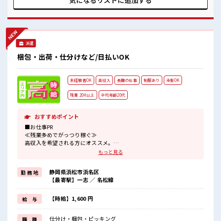
気になるリストに
追加する
の悩み解消♪ ≪未経験OKの仕事≫ 新しいことにチャレンジ
するのは不安だけど、 しっかり働く環境が整っています！ イ
チからスキルUP・ステップUP目指していきましょう！ ■職
場の雰囲気 髪型・髪色自由♪ 派手過ぎなければOKだから、
モチベーションもUP！ 20代活躍中のフレッシュな職場です☆
派遣
休憩室でホッと一息リフレッシュ！ 残業はほとんどありませ
ん！
梱包・出荷・仕分けなど/日払いOK
未経験者OK
高収入
長期の仕事
制服あり
染髪OK
残業 20H以上
平均年齢20代
おすすめポイント
■お仕事PR
≪残業多めでがっつり稼ぐ≫
高収入を希望される方にオススメ。
残業は月20時間以上あります♪
もっと見る
≪モチベーションもUP≫
派手過ぎなければ髪型や髪色自由♪
静岡県浜松市浜名区
勤 務 地
(規定有)≪機能的な制服アリ≫
【最寄駅】一志 ／ 名松線
制服があるので、
毎日の服装の悩み解消♪
≪未経験OKの仕事≫
【時給】1,600 円
給 与
新しいことにチャレンジするのは不安だけど、
しっかり働く環境が整っています！
仕分け・梱包・ピッキング
職 種