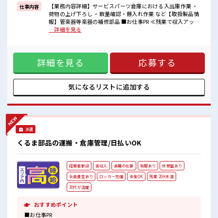
イチからスキルUP・ステップUP目指していきましょう！
【業務内容詳細】サービスパーツ倉庫における入出庫作業 ・
仕事内容
荷物の上げ下ろし ・数量確認・棚入れ作業 など【取扱製品情
■職場の雰囲気
報】管楽器等楽器の補修部品 ■お仕事PR ≪残業で収入アップ
“コジンマリ”が好きな方にもお勧め！！
≫ 高収入を希望される方にオススメ。 残業は月20時間以上あ
…詳細を見る
少人数の職場です♪
ります♪ ≪完全週休二日制≫ 週末は家族や友人と一緒にプラ
明るすぎたり奇抜過ぎなければヘアカラーOK！
イベート満喫！ ≪ヘアカラーOKで自由な雰囲気の職場≫ 明
残業がしっかりあるお仕事！
るすぎたり奇抜でなければ基本的に自由！ (規定有)≪ラクラ
詳細を見る
応募する
ク制服アリ≫ 制服があるので、 毎日の服装の悩み解消♪ ≪初
めての仕事だけど自分にもできそう≫ 新しいことにチャレン
ジするのは不安だけど、 しっかり働く環境が整っています！
イチからスキルUP・ステップUP目指していきましょう！ ■
気になるリストに
追加する
職場の雰囲気 “コジンマリ”が好きな方にもお勧め！！ 少人数
の職場です♪ 明るすぎたり奇抜過ぎなければヘアカラーOK！
残業がしっかりあるお仕事！
派遣
くるま部品の運搬・倉庫管理/日払いOK
経験者歓迎
高収入
長期の仕事
制服あり
休憩室あり
社員食堂あり
ロッカー完備
染髪OK
残業 20H未満
30代が活躍
おすすめポイント
■お仕事PR