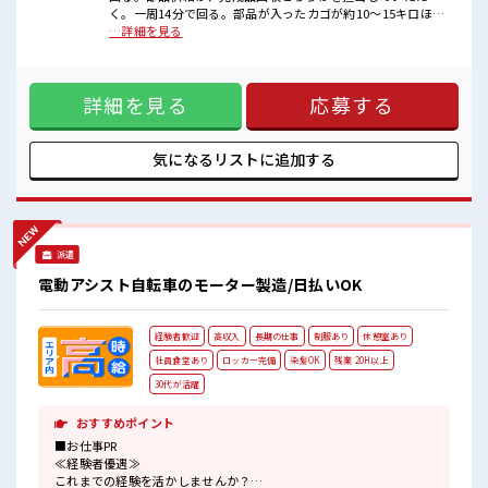
■職場の雰囲気
く。一周14分で回る。部品が入ったカゴが約10～15キロほ
派手すぎなければ多少のヘアカラーもOKなのはウレシイPoint☆
ど。【取扱製品情報】自動車のボールジョイント ■お仕事PR
…詳細を見る
≪20代の方が多数活躍中の職場≫
≪経験者活躍中≫ これまでの経験を活かしませんか？ ブラン
休憩時間にゆっくりできるスペース完備！
クがあっても大丈夫♪ 経験はちょっとだけ…という方もOK！
≪適度な残業でお給料UP≫ 残業は月20時間未満で、 ほどよ
詳細を見る
応募する
く稼げます♪ ≪髪型自由≫ 基本的に髪色自由で明るすぎたり
奇抜でなければOKです！ (規定有)≪動きやすい制服アリ≫ 制
服があるので、 毎日の服装の悩み解消♪ ≪収入アップを目指
せる≫ 高時給だらけの派遣のお仕事です！ ■職場の雰囲気 派
気になるリストに
追加する
手すぎなければ多少のヘアカラーもOKなのはウレシイ
Point☆ ≪20代の方が多数活躍中の職場≫ 休憩時間にゆっく
りできるスペース完備！
派遣
電動アシスト自転車のモーター製造/日払いOK
経験者歓迎
高収入
長期の仕事
制服あり
休憩室あり
社員食堂あり
ロッカー完備
染髪OK
残業 20H以上
30代が活躍
おすすめポイント
■お仕事PR
≪経験者優遇≫
これまでの経験を活かしませんか？