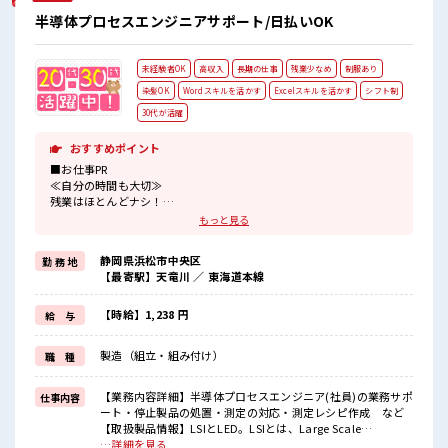
半導体プロセスエンジニアサポート/日払いOK
未経験者OK
高収入
長期の仕事
残業少なめ
制服あり
染髪OK
Wordスキルを活かす
Excelスキルを活かす
シフト制
30代が活躍
おすすめポイント
■お仕事PR
≪自分の時間も大切≫
残業はほとんどナシ！
場合によってはお願いすることもあります♪
もっと見る
≪モチベーションもUP≫
派手過ぎなければ髪型や髪色自由♪
静岡県浜松市中央区
勤 務 地
(規定有)≪ラクラク制服アリ≫
【最寄駅】天竜川 ／ 東海道本線
制服があるので、
毎日の服装の悩み解消♪
≪未経験でも活躍できる≫
【時給】1,238 円
給 与
新しいことにチャレンジするのは不安だけど、
しっかり働く環境が整っています！
製造（組立・組み付け）
職 種
イチからスキルUP・ステップUP目指していきましょう！
≪様々なお仕事をご提案≫
一人で悩まず気軽に相談できる、
【業務内容詳細】半導体プロセスエンジニア(社員)の業務サポ
仕事内容
派遣のお仕事です！
ート・停止製品の処置・測定の対応・測定レシピ作成 など
【取扱製品情報】LSIとLED。LSIとは、Large Scale
■職場の雰囲気
Integrated circuits(大規模集積回路)の略。CPUやメモリ、そ
…詳細を見る