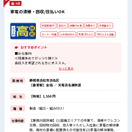
派遣
家電の清掃・回収/日払いOK
未経験者OK
高収入
長期の仕事
制服あり
休憩室あり
ロッカー完備
土日祝日休み
残業 20H以上
40代以上も活躍
おすすめポイント
■お仕事PR
≪残業多めでがっつり稼ぐ≫
高収入を希望される方にオススメ。
残業は月20時間以上あります♪
もっと見る
≪土日祝休のお仕事≫
家族や友人と一緒にプライベート満喫！
静岡県浜松市浜名区
勤 務 地
≪ラクラク制服アリ≫
【最寄駅】金指 ／ 天竜浜名湖鉄道
制服があるので、
毎日の服装の悩み解消♪
≪未経験OKの仕事≫
【時給】1,550 円
給 与
新しいことにチャレンジするのは不安だけど、
しっかり働く環境が整っています！
製造（組立・組み付け）
職 種
イチからスキルUP・ステップUP目指していきましょう！
≪収入アップを目指せる≫
高時給だらけの派遣のお仕事です！
【業務内容詳細】(1)設備エリアでの作業で、清掃やフレコン
仕事内容
交換、回収物の回収、投入等※ただし入社後に家電の解体業
■職場の雰囲気
務、廃材の運搬に配置換えの可能性有(2)家電の解体業務、廃