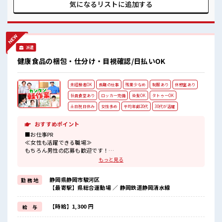
もずっと気にかけてくれて安心」 という喜びの声を多数いた
気になるリストに
追加する
だいています。「初めての派遣で不安」「自分に合う仕事が
わからない」という方もご安心ください。 富士・富士宮・沼
津・三島・伊豆の国・御殿場・小山町エリアでの仕事探しな
ら、私たちがあなたの隣でしっかり伴走します。まずはお気
軽にお問い合わせ・ご相談ください。あなたにぴったりの職
派遣
場を“地元密着”でお手伝いします。 ■お仕事PR ≪経験者優遇
≫ これまでの経験を活かしませんか？ ブランクがあっても大
健康食品の梱包・仕分け・目視確認/日払いOK
丈夫♪ 経験はちょっとだけ…という方もOK！ ≪残業多めで
がっつり稼ぐ≫ 高収入を希望される方にオススメ。 残業は月
20時間以上あります♪ ≪動きやすい制服アリ≫ 制服があるの
未経験者OK
長期の仕事
残業少なめ
制服あり
休憩室あり
で、 毎日の服装の悩み解消♪ ≪自分に向いている仕事が探せ
る≫ 困った事などがあれば、 担当がしっかりサポートしま
社員食堂あり
ロッカー完備
染髪OK
タトゥーOK
す！ ■職場の雰囲気 休憩室でホッと一息リフレッシュ！ ロッ
土日祝日休み
女性多め
平均年齢20代
30代が活躍
カーあり！ 安心してお仕事に集中♪ 残業多め！ 稼ぎたい方は
必見！ これまでの経験を活かすチャンス！ ブランクがあって
おすすめポイント
も問題ナシ♪
■お仕事PR
≪女性も活躍できる職場≫
もちろん男性の応募も歓迎です！
≪自分の時間も大切≫
もっと見る
残業はほとんどナシ！
場合によってはお願いすることもあります♪
静岡県静岡市駿河区
勤 務 地
≪週休2日制≫
【最寄駅】県総合運動場 ／ 静岡鉄道静岡清水線
週末は家族や友人と一緒にプライベート満喫！
≪ヘアカラーOKで自由な雰囲気の職場≫
明るすぎたり奇抜でなければ基本的に自由！
【時給】1,300 円
給 与
(規定有)≪機能的な制服アリ≫
制服があるので、