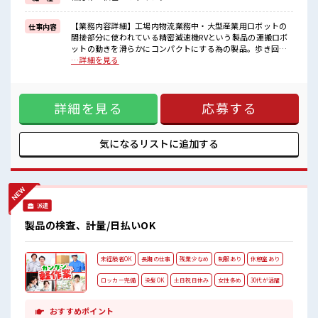
イチからスキルUP・ステップUP目指していきましょう！
≪収入アップを目指せる≫
高時給だらけの派遣のお仕事です！
【業務内容詳細】工場内物流業務中・大型産業用ロボットの
仕事内容
間接部分に使われている精密減速機RVという製品の運搬ロボ
■職場の雰囲気
ットの動きを滑らかにコンパクトにする為の製品。歩き回る
髪型にこだわりのあるアナタは必見！
為、足腰の強さ必要。製品は4種類あり、大きさは、拳より少
…詳細を見る
髪型自由な職場！
し大きいのが1番小さい、人の頭よりは小さいくらいが1番大
20代が多数活躍中！
きい。女性はあまり重たいものを男性と比較すると取り扱う
社会人経験が浅くてもOK！
ことは現状ないが、10～20kgの重量がある製品を扱う現場で
ここから経験積んでいきましょ！
詳細を見る
応募する
ある要。棚に格納するにあたり150cmほどの高さに上げま
残業がしっかりあるお仕事！
す。【取扱製品情報】金属製品(減速機部品)産業用ロボットの
間接部分に使われているギヤやシャフトこロボットの動きを
滑らかにコンパクトにする為の製品。 ■お仕事PR ≪残業多め
気になるリストに
追加する
でがっつり稼ぐ≫ 高収入を希望される方にオススメ。 残業は
月20時間以上あります♪ ≪モチベーションもUP≫ 派手過ぎ
なければ髪型や髪色自由♪ (規定有)≪機能的な制服アリ≫ 制
服があるので、 毎日の服装の悩み解消♪ ≪未経験OKの仕事
≫ 新しいことにチャレンジするのは不安だけど、 しっかり働
派遣
く環境が整っています！ イチからスキルUP・ステップUP目
指していきましょう！ ≪収入アップを目指せる≫ 高時給だら
製品の検査、計量/日払いOK
けの派遣のお仕事です！ ■職場の雰囲気 髪型にこだわりのあ
るアナタは必見！ 髪型自由な職場！ 20代が多数活躍中！ 社会
人経験が浅くてもOK！ ここから経験積んでいきましょ！ 残
未経験者OK
長期の仕事
残業少なめ
制服あり
休憩室あり
業がしっかりあるお仕事！
ロッカー完備
染髪OK
土日祝日休み
女性多め
30代が活躍
おすすめポイント