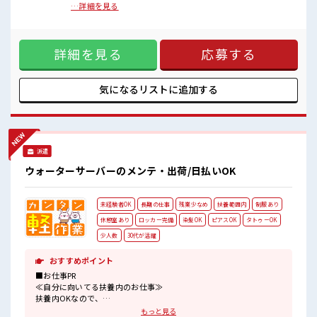
しっかり休める休憩室あり！
材の運搬 ※上記どちらも見学していただきどちらになるかは
…詳細を見る
オンオフの切替もできちゃう！
分かりません。【取扱製品情報】利用者が使用し終わった家
ロッカーあり！
電(冷蔵庫、洗濯機、エアコンの室外機・室内機) ■お仕事PR
安心してお仕事に集中♪
≪残業多めでがっつり稼ぐ≫ 高収入を希望される方にオスス
残業が多めだからしっかり稼ぎたい方にもオススメ！
詳細を見る
応募する
メ。 残業は月20時間以上あります♪ ≪土日祝休のお仕事≫ 家
族や友人と一緒にプライベート満喫！ ≪ラクラク制服アリ≫
制服があるので、 毎日の服装の悩み解消♪ ≪未経験OKの仕
事≫ 新しいことにチャレンジするのは不安だけど、 しっかり
気になるリストに
追加する
働く環境が整っています！ イチからスキルUP・ステップUP
目指していきましょう！ ≪収入アップを目指せる≫ 高時給だ
らけの派遣のお仕事です！ ■職場の雰囲気 しっかり休める休
憩室あり！ オンオフの切替もできちゃう！ ロッカーあり！ 安
心してお仕事に集中♪ 残業が多めだからしっかり稼ぎたい方
派遣
にもオススメ！
ウォーターサーバーのメンテ・出荷/日払いOK
未経験者OK
長期の仕事
残業少なめ
扶養範囲内
制服あり
休憩室あり
ロッカー完備
染髪OK
ピアスOK
タトゥーOK
少人数
30代が活躍
おすすめポイント
■お仕事PR
≪自分に向いてる扶養内のお仕事≫
扶養内OKなので、
主婦&主夫さんも気軽にご応募くださいね♪
もっと見る