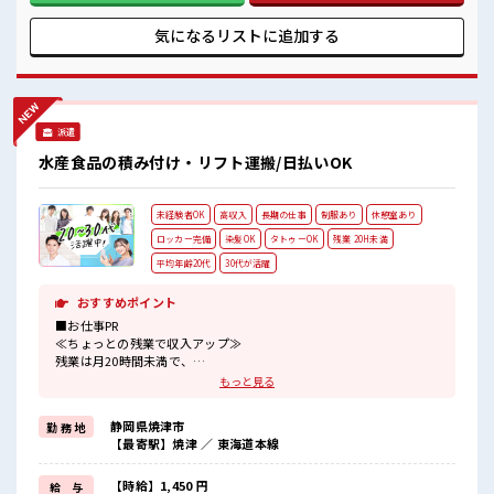
ーションもUP≫ 派手過ぎなければ髪型や髪色自由♪ (規定
有)≪機能的な制服アリ≫ 制服があるので、 毎日の服装の悩
気になるリストに
追加する
み解消♪ ≪初めての仕事だけど自分にもできそう≫ 新しいこ
とにチャレンジするのは不安だけど、 しっかり働く環境が整
っています！ イチからスキルUP・ステップUP目指していき
ましょう！ ■職場の雰囲気 派手すぎなければ多少のヘアカラ
ーもOKなのはウレシイPoint☆ 20代活躍中のフレッシュな職
派遣
場です☆ しっかり休める休憩室あり！ オンオフの切替もでき
ちゃう！
水産食品の積み付け・リフト運搬/日払いOK
未経験者OK
高収入
長期の仕事
制服あり
休憩室あり
ロッカー完備
染髪OK
タトゥーOK
残業 20H未満
平均年齢20代
30代が活躍
おすすめポイント
■お仕事PR
≪ちょっとの残業で収入アップ≫
残業は月20時間未満で、
ほどよく稼げます♪
もっと見る
≪髪色自由で自分らしく働く≫
明るすぎたり奇抜でなければ基本的に自由！
静岡県焼津市
勤 務 地
(規定有)≪機能的な制服アリ≫
【最寄駅】焼津 ／ 東海道本線
制服があるので、
毎日の服装の悩み解消♪
≪未経験の方も大カンゲイ≫
【時給】1,450 円
給 与