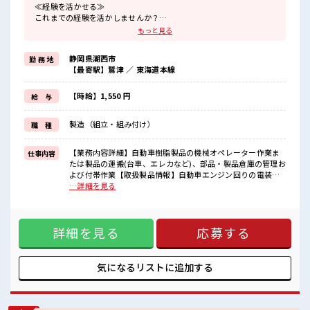
≪経験を活かせる≫
これまでの経験を活かしませんか？
ブランクがあっても大丈夫♪
もっと見る
経験はちょっとだけ…という方もOK！
≪無理なくお給料に残業代を上乗せ≫
静岡県湖西市
勤 務 地
残業は月20時間未満で、
【最寄駅】鷲津 ／ 東海道本線
ほどよく稼げます♪
≪髪型自由≫
基本的に髪色自由で明るすぎたり奇抜でなければOKです！
【時給】1,550 円
給 与
(規定有)≪機能的な制服アリ≫
制服があるので、
製造（組立・組み付け）
職 種
毎日の服装の悩み解消♪
≪自分に合った期間で働ける≫
福利厚生が整った派遣のお仕事です！
【業務内容詳細】自動車樹脂製品の機械オペレーター作業ま
仕事内容
たは製品の運搬(台車、エレカなど)、部品・製品倉庫の管理お
■職場の雰囲気
よび付帯作業【取扱製品情報】自動車エンジン回りの電装部
派手すぎなければ多少のヘアカラーもOKなのはウレシイPoint☆
品 ■お仕事PR ≪経験を活かせる≫ これまでの経験を活かしま
…詳細を見る
一息つける休憩スペースもあります！
せんか？ ブランクがあっても大丈夫♪ 経験はちょっとだけ…
ロッカーあり！
という方もOK！ ≪無理なくお給料に残業代を上乗せ≫ 残業
安心してお仕事に集中♪
は月20時間未満で、 ほどよく稼げます♪ ≪髪型自由≫ 基本的
程よく残業あり！
詳細を見る
応募する
に髪色自由で明るすぎたり奇抜でなければOKです！ (規定
有)≪機能的な制服アリ≫ 制服があるので、 毎日の服装の悩
み解消♪ ≪自分に合った期間で働ける≫ 福利厚生が整った派
遣のお仕事です！ ■職場の雰囲気 派手すぎなければ多少のヘ
気になるリストに
追加する
アカラーもOKなのはウレシイPoint☆ 一息つける休憩スペー
スもあります！ ロッカーあり！ 安心してお仕事に集中♪ 程よ
く残業あり！