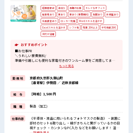
経験者歓迎
高収入
長期の仕事
キレイなオフィス
駐車場あり
寮あり
寮あり (寮費無料)
制服あり
休憩室あり
社員食堂あり
ロッカー完備
Wordスキルを活かす
Excelスキルを活かす
シフト制
残業 20H以上
平均年齢20代
30代が活躍
おすすめポイント
■お仕事PR
＼うれしい寮費無料/
準備や引越しにも便利な家電付きのワンルーム寮をご用意してま
す。
もっと見る
寮には駐車場も完備でマイカー通勤もOK！
現地までの移動交通費も支給！
京都府久世郡久御山町
勤 務 地
なので遠方からお越しの方も安心です♪
【最寄駅】伊勢田 ／ 近鉄京都線
＼おすすめポイント/
クリーンルーム内で室内の温度・湿度もキチンと管理されており、
【時給】1,500 円
給 与
季節に関係なく年間通して働きやすい環境です。
クリーンルームでの作業や、
製造（加工)
職 種
交替勤務の経験がある方もお待ちしております！
丁寧な研修があるので安心してスタートできますよ♪
《半導体・液晶に用いられるフォトマスクの製造》 ・装置に
仕事内容
■職場の雰囲気
部材のセット&取り出し ・線がきちんと繋がっているかの目
《20代～30代の男性スタッフさん多数カツヤク中》
視チェック ・カンタンなPC入力 などをお願いします！ 温度
キレイ&空調完備でカイテキな職場環境☆
23℃、湿度40～50%のクリーンルームでの作業！ ※寮アリの
…詳細を見る