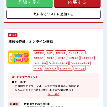
#ryo
詳細を見る
応募する
もOK！ 現地までの移動交通費も支給！ なので遠方からお越
しの方も安心です♪ ＼おすすめポイント/ クリーンルーム内
で室内の温度・湿度もキチンと管理されており、 季節に関係
なく年間通して働きやすい環境です。 クリーンルームでの作
気になるリストに
追加する
業や、 交替勤務の経験がある方もお待ちしております！ 丁寧
な研修があるので安心してスタートできますよ♪ ■職場の雰
囲気 《20代～30代の男性スタッフさん多数カツヤク中》 キレ
イ&空調完備でカイテキな職場環境☆ 近くにコンビニがある
ので便利♪ 無料駐車場があるのでマイカー通勤OK！ 休憩所/
派遣
ロッカーあり！ #ryo
機械操作員／オンライン登録
経験者歓迎
高収入
長期の仕事
キレイなオフィス
駐車場あり
制服あり
研修あり
休憩室あり
社員食堂あり
ロッカー完備
Wordスキルを活かす
Excelスキルを活かす
シフト制
残業 20H以上
平均年齢20代
30代が活躍
おすすめポイント
■お仕事PR
【交替勤務やクリーンルームでの作業経験ある方は必見】
もちろんチョットだけの経験もしっかり活かせます！
ブランクある方も気軽に応募OK。
もっと見る
頑張り次第では直接雇用になる可能性もありますよ※規定有★
職場は、
京都府久世郡久御山町
勤 務 地
クリーンルーム内で室内の温度・湿度もキチンと管理されており、