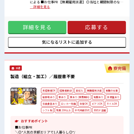
空調完備で年中カイテキ♪
による ■お仕事PR 【無期雇用派遣】 ◎当社と期間制限のない
キバツ過ぎなければ髪のカラーリングOK！
雇用契約を結んだ上で、 派遣先で働けます◎ 交替勤務で稼げ
…詳細を見る
「吉富」駅より無料送迎バス有★
るので稼ぎたいという方におススメのお仕事！ リア充より今
売店・社員食堂・ロッカー完備！
は稼ぎたいが希望の方に！ 残業月20時間以上あります☆ 派手
すぎなければ多少のヘアカラーもOKなのはウレシイPoint☆
詳細を見る
応募する
制服アリなのでナニ着ていこうか朝の悩みが解消♪ ロッカー
付き職場♪ サポート体制もバッチリ！ 未経験からでも安心し
てスタートできます☆ ■職場の雰囲気 《男性スタッフさんも
多数カツヤク中》 分からないことも聞きやすい職場！ 空調完
気になるリストに
追加する
備で年中カイテキ♪ キバツ過ぎなければ髪のカラーリング
OK！ 「吉富」駅より無料送迎バス有★ 売店・社員食堂・ロ
ッカー完備！
寮完備
派遣
製造（組立・加工）／履歴書不要
未経験者OK
経験者歓迎
高収入
無期雇用派遣
長期の仕事
駐車場あり
寮あり
寮あり (寮費無料)
制服あり
休憩室あり
社員食堂あり
ロッカー完備
染髪OK
ピアスOK
ネイルOK
シフト制
残業 20H以上
平均年齢20代
30代が活躍
おすすめポイント
■お仕事PR
＼◎*人気の京都エリアで1人暮らし◎*/