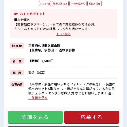
シフト制
残業 20H以上
平均年齢20代
30代が活躍
おすすめポイント
■お仕事PR
【交替勤務やクリーンルームでの作業経験ある方は必見】
もちろんチョットだけの経験もしっかり活かせます！
ブランクある方も気軽に応募OK。
もっと見る
頑張り次第では直接雇用になる可能性もありますよ※規定有★
職場は、
京都府久世郡久御山町
勤 務 地
クリーンルーム内で室内の温度・湿度もキチンと管理されており、
【最寄駅】伊勢田 ／ 近鉄京都線
季節に関係なく年間通して働きやすい環境です。
無料の駐車場が完備されているのでマイカー通勤OK！
もちろん通勤交通費支給！
【時給】1,500 円
給 与
受入れ体制もバッチリ◎気になった方はお気軽にご応募ください
ネ！
製造（加工)
職 種
■職場の雰囲気
《20代～30代の男性スタッフさん多数カツヤク中》
《半導体・液晶に用いられるフォトマスクの製造》 ・装置に
仕事内容
キレイ&空調完備でカイテキな職場環境☆
部材のセット&取り出し ・線がきちんと繋がっているかの目
近くにコンビニがあるので便利♪
視チェック ・カンタンなPC入力 などをお願いします！ 温度
無料駐車場があるのでマイカー通勤OK！
23℃、湿度40～50%のクリーンルームでの作業！ ■お仕事PR
…詳細を見る
休憩所/ロッカーあり！
【交替勤務やクリーンルームでの作業経験ある方は必見】 も
ちろんチョットだけの経験もしっかり活かせます！ ブランク
ある方も気軽に応募OK。 頑張り次第では直接雇用になる可能
詳細を見る
応募する
性もありますよ※規定有★ 職場は、 クリーンルーム内で室内
の温度・湿度もキチンと管理されており、 季節に関係なく年
間通して働きやすい環境です。 無料の駐車場が完備されてい