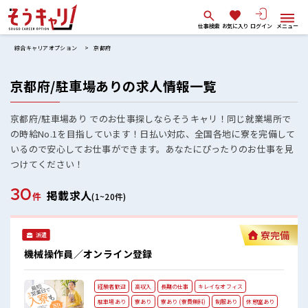
仕事検索
お気に入り
ログイン
メニュー
綜合キャリアオプション
京都府
京都府/駐車場ありの求人情報一覧
京都府/駐車場あり でのお仕事探しならそうキャリ！同じ就業場所で
の時給No.1を目指しています！日払い対応、全国各地に寮を完備して
いるので安心してお仕事ができます。あなたにぴったりのお仕事を見
つけてください！
30
掲載求人
件
(1~20件)
寮完備
派遣
機械操作員／オンライン登録
経験者歓迎
高収入
長期の仕事
キレイなオフィス
駐車場あり
寮あり
寮あり (寮費無料)
制服あり
休憩室あり