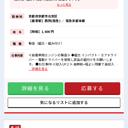
≪ヘアカラーOKで自由な雰囲気の職場≫
もっと見る
明るすぎたり奇抜でなければ基本的に自由！
(規定有)≪機能的な制服アリ≫
京都府京都市右京区
勤 務 地
制服があるので毎日の服装の悩み解消♪
【最寄駅】西院(阪急) ／ 阪急京都本線
≪無料駐車場あり≫
マイカー通勤もOK！
≪食堂あり≫
【時給】1,600 円
給 与
カフェテリア形式になっていておしゃれでメニューも豊富★
製造（組立・組み付け）
職 種
■職場の雰囲気
派手すぎなければ多少のヘアカラーもOKなのはウレシイPoint☆
しっかり休める休憩室あり！
≪自動車用エンジンの製造≫ ◆組立 インパクト・エアドライ
仕事内容
オンオフの切替もできちゃう！
バー・電動ドライバーを使用し部品の組付けをお願いしま
ロッカーあり！
す。 ■お仕事PR ≪収入UP♪≫ 高時給+程よい残業で高収入が
安心してお仕事に集中♪
目指せちゃう♪ ≪ヘアカラーOKで自由な雰囲気の職場≫ 明
…詳細を見る
るすぎたり奇抜でなければ基本的に自由！ (規定有)≪機能的
な制服アリ≫ 制服があるので毎日の服装の悩み解消♪ ≪無料
駐車場あり≫ マイカー通勤もOK！ ≪食堂あり≫ カフェテリ
詳細を見る
応募する
ア形式になっていておしゃれでメニューも豊富★ ■職場の雰
囲気 派手すぎなければ多少のヘアカラーもOKなのはウレシイ
Point☆ しっかり休める休憩室あり！ オンオフの切替もでき
ちゃう！ ロッカーあり！ 安心してお仕事に集中♪
気になるリストに
追加する
派遣