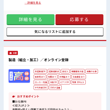
カフェテリア形式になっていておしゃれでメニューも豊富★
■お仕事PR ≪寮費無料≫ 家電付き1R寮完備！ 寮費は無料な
…詳細を見る
のでお金貯めたい方にも向いてます！！ ≪収入UP♪≫ 高時給
■職場の雰囲気
+程よい残業で高収入が目指せちゃう♪ ≪1R寮完備≫ 自宅～
派手すぎなければ多少のヘアカラーもOKなのはウレシイPoint☆
職場が遠くても興味があれば安心して応募できちゃう！ 自分
しっかり休める休憩室あり！
詳細を見る
応募する
で部屋を借りるより安く住めちゃうかも？ 生活に便利な家電
オンオフの切替もできちゃう！
付きなので初期費用も節約できる☆ ≪ヘアカラーOKで自由な
ロッカーあり！
雰囲気の職場≫ 明るすぎたり奇抜でなければ基本的に自由！
安心してお仕事に集中♪
(規定有)≪機能的な制服アリ≫ 制服があるので毎日の服装の
気になるリストに
追加する
#ryo
悩み解消♪ ≪無料駐車場あり≫ マイカー通勤もOK！ ≪食堂
あり≫ カフェテリア形式になっていておしゃれでメニューも
豊富★ ■職場の雰囲気 派手すぎなければ多少のヘアカラーも
OKなのはウレシイPoint☆ しっかり休める休憩室あり！ オン
オフの切替もできちゃう！ ロッカーあり！ 安心してお仕事に
派遣
集中♪ #ryo
製造（組立・加工）／オンライン登録
未経験者OK
経験者歓迎
高収入
無期雇用派遣
長期の仕事
駐車場あり
制服あり
休憩室あり
社員食堂あり
ロッカー完備
染髪OK
ピアスOK
残業 20H以上
平均年齢20代
30代が活躍
おすすめポイント
■お仕事PR
≪収入UP♪≫
高時給+程よい残業で高収入が目指せちゃう♪