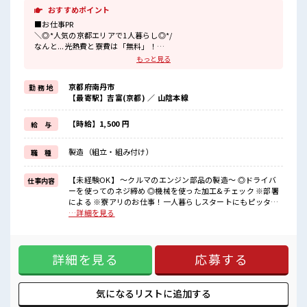
おすすめポイント
■お仕事PR
＼◎*人気の京都エリアで1人暮らし◎*/
なんと...光熱費と寮費は「無料」！
もっと見る
『一人暮らしをしたいけど費用をおさえタイ』
『家電を揃えるお金がナイ』
京都府南丹市
勤 務 地
そんな方にオススメ↓↓
【最寄駅】吉富(京都) ／ 山陰本線
TV/冷蔵庫/洗濯機/エアコンなどは備え付け！
赴任時は現地までの移動交通費も規定支給！
【時給】1,500 円
給 与
＼◎*無期雇用派遣◎*/
◎当社と期間制限のない雇用契約を結んだ上で、
製造（組立・組み付け）
職 種
派遣先で働けます◎
大手企業の技術を身につけてスキルUPを目指しませんか(*≧∀≦)
【未経験OK】 ～クルマのエンジン部品の製造～ ◎ドライバ
仕事内容
■職場の雰囲気
ーを使ってのネジ締め ◎機械を使った加工&チェック ※部署
《男性スタッフさんも多数カツヤク中》
による ※寮アリのお仕事！一人暮らしスタートにもピッタリ
分からないことも聞きやすい職場！
♪ ■お仕事PR ＼◎*人気の京都エリアで1人暮らし◎*/ なん
…詳細を見る
空調完備で年中カイテキ♪
と...光熱費と寮費は「無料」！ 『一人暮らしをしたいけど費
キバツ過ぎなければ髪のカラーリングOK！
用をおさえタイ』 『家電を揃えるお金がナイ』 そんな方にオ
「吉富」駅より無料送迎バス有★
ススメ↓↓ TV/冷蔵庫/洗濯機/エアコンなどは備え付け！ 赴任
売店・社員食堂・ロッカー完備！
詳細を見る
応募する
時は現地までの移動交通費も規定支給！ ＼◎*無期雇用派遣
#ryo
◎*/ ◎当社と期間制限のない雇用契約を結んだ上で、 派遣先
で働けます◎ 大手企業の技術を身につけてスキルUPを目指し
ませんか(*≧∀≦) ■職場の雰囲気 《男性スタッフさんも多数
気になるリストに
追加する
カツヤク中》 分からないことも聞きやすい職場！ 空調完備で