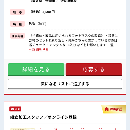
【最寄駅】伊勢田 ／ 近鉄京都線
季節に関係なく年間通して働きやすい環境です。
無料の駐車場が完備されているのでマイカー通勤OK！
もちろん通勤交通費支給！
【時給】1,500 円
給 与
受入れ体制もバッチリ◎気になった方はお気軽にご応募ください
ネ！
製造（加工)
職 種
■職場の雰囲気
《20代～30代の男性スタッフさん多数カツヤク中》
《半導体・液晶に用いられるフォトマスクの製造》 ・装置に
仕事内容
キレイ&空調完備でカイテキな職場環境☆
部材のセット&取り出し ・線がきちんと繋がっているかの目
近くにコンビニがあるので便利♪
視チェック ・カンタンなPC入力 などをお願いします！ 温度
無料駐車場があるのでマイカー通勤OK！
23℃、湿度40～50%のクリーンルームでの作業！ ■お仕事PR
…詳細を見る
休憩所/ロッカーあり！
【交替勤務やクリーンルームでの作業経験ある方は必見】 も
ちろんチョットだけの経験もしっかり活かせます！ ブランク
ある方も気軽に応募OK。 頑張り次第では直接雇用になる可能
詳細を見る
応募する
性もありますよ※規定有★ 職場は、 クリーンルーム内で室内
の温度・湿度もキチンと管理されており、 季節に関係なく年
間通して働きやすい環境です。 無料の駐車場が完備されてい
るのでマイカー通勤OK！ もちろん通勤交通費支給！ 受入れ
気になるリストに
追加する
体制もバッチリ◎気になった方はお気軽にご応募ください
ネ！ ■職場の雰囲気 《20代～30代の男性スタッフさん多数カ
ツヤク中》 キレイ&空調完備でカイテキな職場環境☆ 近くに
コンビニがあるので便利♪ 無料駐車場があるのでマイカー通
勤OK！ 休憩所/ロッカーあり！
寮完備
派遣
組立加工スタッフ／オンライン登録