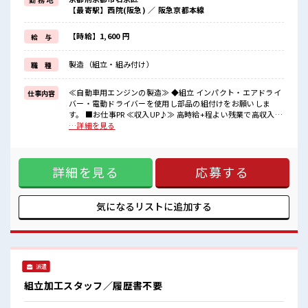
制服があるので毎日の服装の悩み解消♪
【最寄駅】西院(阪急) ／ 阪急京都本線
≪無料駐車場あり≫
マイカー通勤もOK！
≪食堂あり≫
【時給】1,600 円
給 与
カフェテリア形式になっていておしゃれでメニューも豊富★
製造（組立・組み付け）
職 種
■職場の雰囲気
派手すぎなければ多少のヘアカラーもOKなのはウレシイPoint☆
しっかり休める休憩室あり！
≪自動車用エンジンの製造≫ ◆組立 インパクト・エアドライ
仕事内容
オンオフの切替もできちゃう！
バー・電動ドライバーを使用し部品の組付けをお願いしま
ロッカーあり！
す。 ■お仕事PR ≪収入UP♪≫ 高時給+程よい残業で高収入が
安心してお仕事に集中♪
目指せちゃう♪ ≪ヘアカラーOKで自由な雰囲気の職場≫ 明
…詳細を見る
るすぎたり奇抜でなければ基本的に自由！ (規定有)≪機能的
な制服アリ≫ 制服があるので毎日の服装の悩み解消♪ ≪無料
駐車場あり≫ マイカー通勤もOK！ ≪食堂あり≫ カフェテリ
詳細を見る
応募する
ア形式になっていておしゃれでメニューも豊富★ ■職場の雰
囲気 派手すぎなければ多少のヘアカラーもOKなのはウレシイ
Point☆ しっかり休める休憩室あり！ オンオフの切替もでき
ちゃう！ ロッカーあり！ 安心してお仕事に集中♪
気になるリストに
追加する
派遣
組立加工スタッフ／履歴書不要