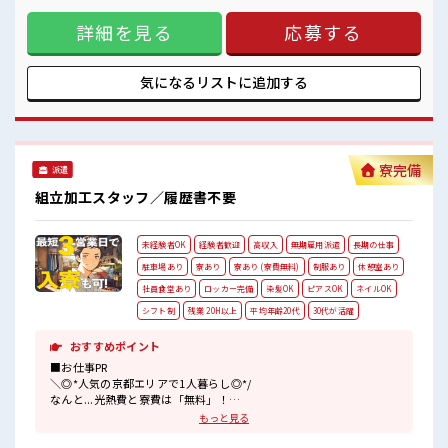
すぎなければ多少のヘアカラーもOKなのはウレシイPoint☆
詳細を見る
応募する
制服アリなのでナニ着ていこうか朝の悩みが解消♪ ロッカー
付き職場♪ サポート体制もバッチリ！ 未経験からでも安心し
てスタートできます☆ ■職場の雰囲気 《男性スタッフさんも
多数カツヤク中》 分からないことも聞きやすい職場！ 空調完
気になるリストに
追加する
備で年中カイテキ♪ キバツ過ぎなければ髪のカラーリング
OK！ 「吉富」駅より無料送迎バス有★ 売店・社員食堂・ロ
ッカー完備！
寮完備
派遣
組立加工スタッフ／履歴書不要
未経験者OK
経験者歓迎
高収入
無期雇用派遣
長期の仕事
駐車場あり
寮あり
寮あり (寮費無料)
制服あり
休憩室あり
社員食堂あり
ロッカー完備
染髪OK
ピアスOK
ネイルOK
シフト制
残業 20H以上
平均年齢20代
30代が活躍
おすすめポイント
■お仕事PR
＼◎*人気の京都エリアで1人暮らし◎*/
なんと...光熱費と寮費は「無料」！
もっと見る
『一人暮らしをしたいけど費用をおさえタイ』
『家電を揃えるお金がナイ』