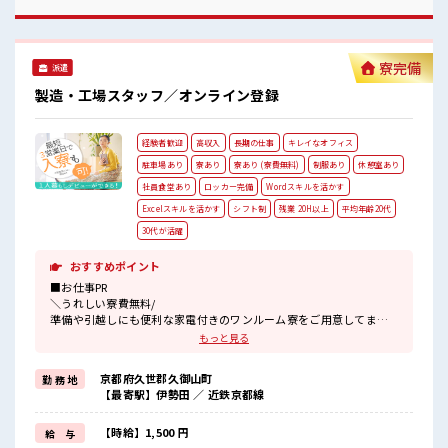
年中カイテキ♪ キバツ過ぎなければ髪のカラーリングOK！
「吉富」駅より無料送迎バス有★ 売店・社員食堂・ロッカー
完備！ #ryo
寮完備
派遣
製造・工場スタッフ／オンライン登録
経験者歓迎
高収入
長期の仕事
キレイなオフィス
駐車場あり
寮あり
寮あり (寮費無料)
制服あり
休憩室あり
社員食堂あり
ロッカー完備
Wordスキルを活かす
Excelスキルを活かす
シフト制
残業 20H以上
平均年齢20代
30代が活躍
おすすめポイント
■お仕事PR
＼うれしい寮費無料/
準備や引越しにも便利な家電付きのワンルーム寮をご用意してま
す。
もっと見る
寮には駐車場も完備でマイカー通勤もOK！
現地までの移動交通費も支給！
京都府久世郡久御山町
勤 務 地
なので遠方からお越しの方も安心です♪
【最寄駅】伊勢田 ／ 近鉄京都線
＼おすすめポイント/
クリーンルーム内で室内の温度・湿度もキチンと管理されており、
【時給】1,500 円
給 与
季節に関係なく年間通して働きやすい環境です。