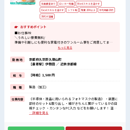
社員食堂あり
ロッカー完備
Wordスキルを活かす
Excelスキルを活かす
シフト制
残業 20H以上
平均年齢20代
30代が活躍
おすすめポイント
■お仕事PR
＼うれしい寮費無料/
準備や引越しにも便利な家電付きのワンルーム寮をご用意してま
す。
もっと見る
寮には駐車場も完備でマイカー通勤もOK！
現地までの移動交通費も支給！
京都府久世郡久御山町
勤 務 地
なので遠方からお越しの方も安心です♪
【最寄駅】伊勢田 ／ 近鉄京都線
＼おすすめポイント/
クリーンルーム内で室内の温度・湿度もキチンと管理されており、
【時給】1,500 円
給 与
季節に関係なく年間通して働きやすい環境です。
クリーンルームでの作業や、
製造（加工)
職 種
交替勤務の経験がある方もお待ちしております！
丁寧な研修があるので安心してスタートできますよ♪
《半導体・液晶に用いられるフォトマスクの製造》 ・装置に
仕事内容
■職場の雰囲気
部材のセット&取り出し ・線がきちんと繋がっているかの目
《20代～30代の男性スタッフさん多数カツヤク中》
視チェック ・カンタンなPC入力 などをお願いします！ 温度
キレイ&空調完備でカイテキな職場環境☆
23℃、湿度40～50%のクリーンルームでの作業！ ※寮アリの
…詳細を見る
近くにコンビニがあるので便利♪
お仕事！一人暮らしスタートにもピッタリ♪ ■お仕事PR ＼う
無料駐車場があるのでマイカー通勤OK！
れしい寮費無料/ 準備や引越しにも便利な家電付きのワンルー
休憩所/ロッカーあり！
ム寮をご用意してます。 寮には駐車場も完備でマイカー通勤