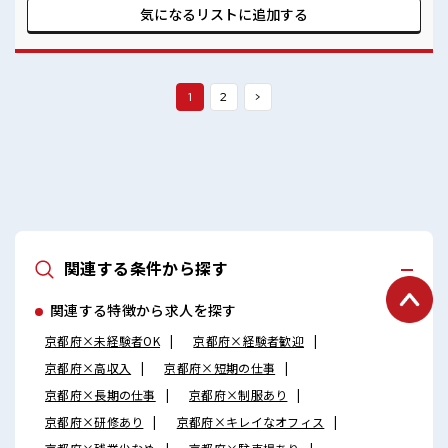
るのでマイカー通勤OK！ もちろん通勤交通費支給！ 受入れ
気になるリストに
追加する
体制もバッチリ◎気になった方はお気軽にご応募ください
ネ！ ■職場の雰囲気 《20代～30代の男性スタッフさん多数カ
ツヤク中》 キレイ&空調完備でカイテキな職場環境☆ 近くに
コンビニがあるので便利♪ 無料駐車場があるのでマイカー通
勤OK！ 休憩所/ロッカーあり！
1
2
>
関連する条件から探す
関連する特徴から求人を探す
京都府×未経験者OK
京都府×経験者歓迎
京都府×高収入
京都府×短期の仕事
京都府×長期の仕事
京都府×制服あり
京都府×研修あり
京都府×キレイなオフィス