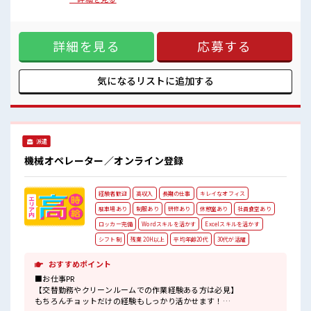
近くにコンビニがあるので便利♪
お仕事！一人暮らしスタートにもピッタリ♪ ■お仕事PR ＼う
無料駐車場があるのでマイカー通勤OK！
れしい寮費無料/ 準備や引越しにも便利な家電付きのワンルー
休憩所/ロッカーあり！
ム寮をご用意してます。 寮には駐車場も完備でマイカー通勤
#ryo
詳細を見る
応募する
もOK！ 現地までの移動交通費も支給！ なので遠方からお越
しの方も安心です♪ ＼おすすめポイント/ クリーンルーム内
で室内の温度・湿度もキチンと管理されており、 季節に関係
なく年間通して働きやすい環境です。 クリーンルームでの作
気になるリストに
追加する
業や、 交替勤務の経験がある方もお待ちしております！ 丁寧
な研修があるので安心してスタートできますよ♪ ■職場の雰
囲気 《20代～30代の男性スタッフさん多数カツヤク中》 キレ
イ&空調完備でカイテキな職場環境☆ 近くにコンビニがある
ので便利♪ 無料駐車場があるのでマイカー通勤OK！ 休憩所/
派遣
ロッカーあり！ #ryo
機械オペレーター／オンライン登録
経験者歓迎
高収入
長期の仕事
キレイなオフィス
駐車場あり
制服あり
研修あり
休憩室あり
社員食堂あり
ロッカー完備
Wordスキルを活かす
Excelスキルを活かす
シフト制
残業 20H以上
平均年齢20代
30代が活躍
おすすめポイント
■お仕事PR
【交替勤務やクリーンルームでの作業経験ある方は必見】
もちろんチョットだけの経験もしっかり活かせます！