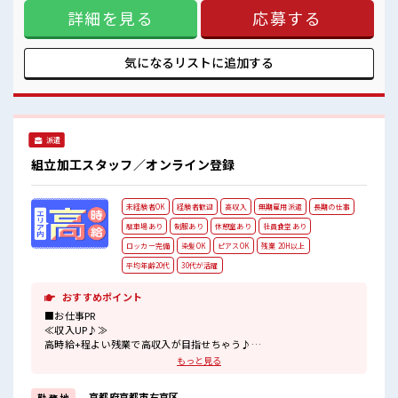
職場が遠くても興味があれば安心して応募できちゃう！ 自分
しっかり休める休憩室あり！
詳細を見る
応募する
で部屋を借りるより安く住めちゃうかも？ 生活に便利な家電
オンオフの切替もできちゃう！
付きなので初期費用も節約できる☆ ≪ヘアカラーOKで自由な
ロッカーあり！
雰囲気の職場≫ 明るすぎたり奇抜でなければ基本的に自由！
安心してお仕事に集中♪
(規定有)≪機能的な制服アリ≫ 制服があるので毎日の服装の
気になるリストに
追加する
#ryo
悩み解消♪ ≪無料駐車場あり≫ マイカー通勤もOK！ ≪食堂
あり≫ カフェテリア形式になっていておしゃれでメニューも
豊富★ ■職場の雰囲気 派手すぎなければ多少のヘアカラーも
OKなのはウレシイPoint☆ しっかり休める休憩室あり！ オン
オフの切替もできちゃう！ ロッカーあり！ 安心してお仕事に
派遣
集中♪ #ryo
組立加工スタッフ／オンライン登録
未経験者OK
経験者歓迎
高収入
無期雇用派遣
長期の仕事
駐車場あり
制服あり
休憩室あり
社員食堂あり
ロッカー完備
染髪OK
ピアスOK
残業 20H以上
平均年齢20代
30代が活躍
おすすめポイント
■お仕事PR
≪収入UP♪≫
高時給+程よい残業で高収入が目指せちゃう♪
≪ヘアカラーOKで自由な雰囲気の職場≫
もっと見る
明るすぎたり奇抜でなければ基本的に自由！
(規定有)≪機能的な制服アリ≫
京都府京都市右京区
勤 務 地