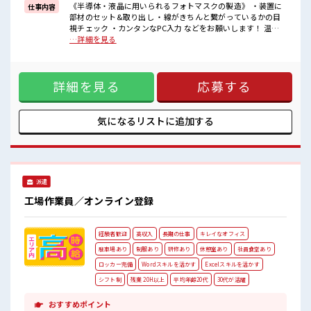
《半導体・液晶に用いられるフォトマスクの製造》 ・装置に
仕事内容
■職場の雰囲気
部材のセット&取り出し ・線がきちんと繋がっているかの目
《20代～30代の男性スタッフさん多数カツヤク中》
視チェック ・カンタンなPC入力 などをお願いします！ 温度
キレイ&空調完備でカイテキな職場環境☆
23℃、湿度40～50%のクリーンルームでの作業！ ※寮アリの
…詳細を見る
近くにコンビニがあるので便利♪
お仕事！一人暮らしスタートにもピッタリ♪ ■お仕事PR ＼う
無料駐車場があるのでマイカー通勤OK！
れしい寮費無料/ 準備や引越しにも便利な家電付きのワンルー
休憩所/ロッカーあり！
ム寮をご用意してます。 寮には駐車場も完備でマイカー通勤
#ryo
詳細を見る
応募する
もOK！ 現地までの移動交通費も支給！ なので遠方からお越
しの方も安心です♪ ＼おすすめポイント/ クリーンルーム内
で室内の温度・湿度もキチンと管理されており、 季節に関係
なく年間通して働きやすい環境です。 クリーンルームでの作
気になるリストに
追加する
業や、 交替勤務の経験がある方もお待ちしております！ 丁寧
な研修があるので安心してスタートできますよ♪ ■職場の雰
囲気 《20代～30代の男性スタッフさん多数カツヤク中》 キレ
イ&空調完備でカイテキな職場環境☆ 近くにコンビニがある
ので便利♪ 無料駐車場があるのでマイカー通勤OK！ 休憩所/
派遣
ロッカーあり！ #ryo
工場作業員／オンライン登録
経験者歓迎
高収入
長期の仕事
キレイなオフィス
駐車場あり
制服あり
研修あり
休憩室あり
社員食堂あり
ロッカー完備
Wordスキルを活かす
Excelスキルを活かす
シフト制
残業 20H以上
平均年齢20代
30代が活躍
おすすめポイント