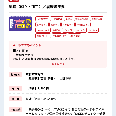
製造（組立・加工）／履歴書不要
未経験者OK
経験者歓迎
高収入
無期雇用派遣
長期の仕事
駐車場あり
制服あり
休憩室あり
社員食堂あり
ロッカー完備
染髪OK
ピアスOK
ネイルOK
シフト制
残業 20H以上
平均年齢20代
30代が活躍
おすすめポイント
■お仕事PR
【無期雇用派遣】
◎当社と期間制限のない雇用契約を結んだ上で、
派遣先で働けます◎
もっと見る
交替勤務で稼げるので稼ぎたいという方におススメのお仕事！
リア充より今は稼ぎたいが希望の方に！
京都府南丹市
勤 務 地
残業月20時間以上あります☆
【最寄駅】吉富(京都) ／ 山陰本線
派手すぎなければ多少のヘアカラーもOKなのはウレシイPoint☆
制服アリなのでナニ着ていこうか朝の悩みが解消♪
ロッカー付き職場♪
【時給】1,500 円
給 与
サポート体制もバッチリ！
未経験からでも安心してスタートできます☆
製造（組立・組み付け）
職 種
■職場の雰囲気
《男性スタッフさんも多数カツヤク中》
【未経験OK】 ～クルマのエンジン部品の製造～ ◎ドライバ
仕事内容
分からないことも聞きやすい職場！
ーを使ってのネジ締め ◎機械を使った加工&チェック ※部署