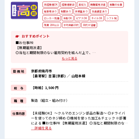
未経験者OK
経験者歓迎
高収入
無期雇用派遣
長期の仕事
駐車場あり
制服あり
休憩室あり
社員食堂あり
ロッカー完備
染髪OK
ピアスOK
ネイルOK
シフト制
残業 20H以上
平均年齢20代
30代が活躍
おすすめポイント
■お仕事PR
【無期雇用派遣】
◎当社と期間制限のない雇用契約を結んだ上で、
派遣先で働けます◎
もっと見る
交替勤務で稼げるので稼ぎたいという方におススメのお仕事！
リア充より今は稼ぎたいが希望の方に！
京都府南丹市
勤 務 地
残業月20時間以上あります☆
【最寄駅】吉富(京都) ／ 山陰本線
派手すぎなければ多少のヘアカラーもOKなのはウレシイPoint☆
制服アリなのでナニ着ていこうか朝の悩みが解消♪
ロッカー付き職場♪
【時給】1,500 円
給 与
サポート体制もバッチリ！
未経験からでも安心してスタートできます☆
製造（組立・組み付け）
職 種
■職場の雰囲気
《男性スタッフさんも多数カツヤク中》
【未経験OK】 ～クルマのエンジン部品の製造～ ◎ドライバ
仕事内容
分からないことも聞きやすい職場！
ーを使ってのネジ締め ◎機械を使った加工&チェック ※部署
空調完備で年中カイテキ♪
による ■お仕事PR 【無期雇用派遣】 ◎当社と期間制限のない
キバツ過ぎなければ髪のカラーリングOK！
雇用契約を結んだ上で、 派遣先で働けます◎ 交替勤務で稼げ
…詳細を見る
「吉富」駅より無料送迎バス有★
るので稼ぎたいという方におススメのお仕事！ リア充より今
売店・社員食堂・ロッカー完備！
は稼ぎたいが希望の方に！ 残業月20時間以上あります☆ 派手