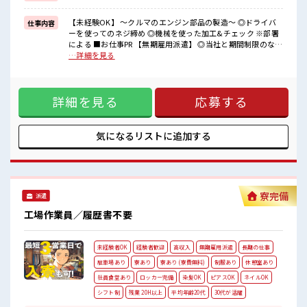
■職場の雰囲気
《男性スタッフさんも多数カツヤク中》
【未経験OK】 ～クルマのエンジン部品の製造～ ◎ドライバ
仕事内容
分からないことも聞きやすい職場！
ーを使ってのネジ締め ◎機械を使った加工&チェック ※部署
空調完備で年中カイテキ♪
による ■お仕事PR 【無期雇用派遣】 ◎当社と期間制限のない
キバツ過ぎなければ髪のカラーリングOK！
雇用契約を結んだ上で、 派遣先で働けます◎ 交替勤務で稼げ
…詳細を見る
「吉富」駅より無料送迎バス有★
るので稼ぎたいという方におススメのお仕事！ リア充より今
売店・社員食堂・ロッカー完備！
は稼ぎたいが希望の方に！ 残業月20時間以上あります☆ 派手
すぎなければ多少のヘアカラーもOKなのはウレシイPoint☆
詳細を見る
応募する
制服アリなのでナニ着ていこうか朝の悩みが解消♪ ロッカー
付き職場♪ サポート体制もバッチリ！ 未経験からでも安心し
てスタートできます☆ ■職場の雰囲気 《男性スタッフさんも
多数カツヤク中》 分からないことも聞きやすい職場！ 空調完
気になるリストに
追加する
備で年中カイテキ♪ キバツ過ぎなければ髪のカラーリング
OK！ 「吉富」駅より無料送迎バス有★ 売店・社員食堂・ロ
ッカー完備！
寮完備
派遣
工場作業員／履歴書不要
未経験者OK
経験者歓迎
高収入
無期雇用派遣
長期の仕事
駐車場あり
寮あり
寮あり (寮費無料)
制服あり
休憩室あり
社員食堂あり
ロッカー完備
染髪OK
ピアスOK
ネイルOK
シフト制
残業 20H以上
平均年齢20代
30代が活躍