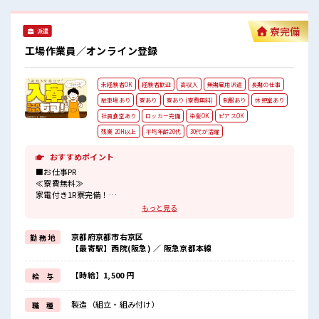
コンビニがあるので便利♪ 無料駐車場があるのでマイカー通
勤OK！ 休憩所/ロッカーあり！
寮完備
派遣
工場作業員／オンライン登録
未経験者OK
経験者歓迎
高収入
無期雇用派遣
長期の仕事
駐車場あり
寮あり
寮あり (寮費無料)
制服あり
休憩室あり
社員食堂あり
ロッカー完備
染髪OK
ピアスOK
残業 20H以上
平均年齢20代
30代が活躍
おすすめポイント
■お仕事PR
≪寮費無料≫
家電付き1R寮完備！
寮費は無料なのでお金貯めたい方にも向いてます！！
もっと見る
≪収入UP♪≫
高時給+程よい残業で高収入が目指せちゃう♪
京都府京都市右京区
勤 務 地
≪1R寮完備≫
【最寄駅】西院(阪急) ／ 阪急京都本線
自宅～職場が遠くても興味があれば安心して応募できちゃう！
自分で部屋を借りるより安く住めちゃうかも？
生活に便利な家電付きなので初期費用も節約できる☆
【時給】1,500 円
給 与
≪ヘアカラーOKで自由な雰囲気の職場≫
明るすぎたり奇抜でなければ基本的に自由！
製造（組立・組み付け）
職 種
(規定有)≪機能的な制服アリ≫