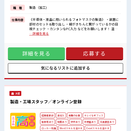
クリーンルームでの作業や、
製造（加工)
職 種
交替勤務の経験がある方もお待ちしております！
丁寧な研修があるので安心してスタートできますよ♪
《半導体・液晶に用いられるフォトマスクの製造》 ・装置に
仕事内容
■職場の雰囲気
部材のセット&取り出し ・線がきちんと繋がっているかの目
《20代～30代の男性スタッフさん多数カツヤク中》
視チェック ・カンタンなPC入力 などをお願いします！ 温度
キレイ&空調完備でカイテキな職場環境☆
23℃、湿度40～50%のクリーンルームでの作業！ ※寮アリの
…詳細を見る
近くにコンビニがあるので便利♪
お仕事！一人暮らしスタートにもピッタリ♪ ■お仕事PR ＼う
無料駐車場があるのでマイカー通勤OK！
れしい寮費無料/ 準備や引越しにも便利な家電付きのワンルー
休憩所/ロッカーあり！
ム寮をご用意してます。 寮には駐車場も完備でマイカー通勤
#ryo
詳細を見る
応募する
もOK！ 現地までの移動交通費も支給！ なので遠方からお越
しの方も安心です♪ ＼おすすめポイント/ クリーンルーム内
で室内の温度・湿度もキチンと管理されており、 季節に関係
なく年間通して働きやすい環境です。 クリーンルームでの作
気になるリストに
追加する
業や、 交替勤務の経験がある方もお待ちしております！ 丁寧
な研修があるので安心してスタートできますよ♪ ■職場の雰
囲気 《20代～30代の男性スタッフさん多数カツヤク中》 キレ
イ&空調完備でカイテキな職場環境☆ 近くにコンビニがある
ので便利♪ 無料駐車場があるのでマイカー通勤OK！ 休憩所/
派遣
ロッカーあり！ #ryo
製造・工場スタッフ／オンライン登録
経験者歓迎
高収入
長期の仕事
キレイなオフィス
駐車場あり
制服あり
研修あり
休憩室あり
社員食堂あり
ロッカー完備
Wordスキルを活かす
Excelスキルを活かす