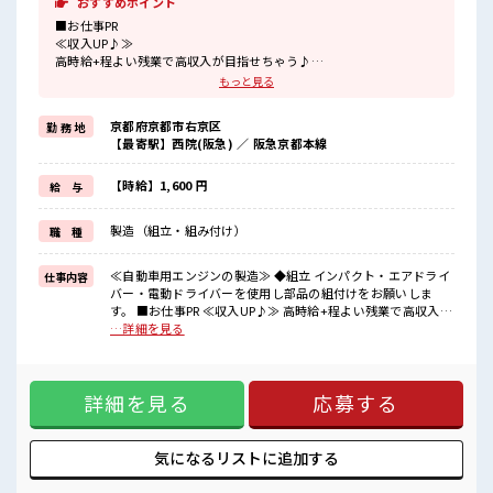
おすすめポイント
■お仕事PR
≪収入UP♪≫
高時給+程よい残業で高収入が目指せちゃう♪
≪ヘアカラーOKで自由な雰囲気の職場≫
もっと見る
明るすぎたり奇抜でなければ基本的に自由！
(規定有)≪機能的な制服アリ≫
京都府京都市右京区
勤 務 地
制服があるので毎日の服装の悩み解消♪
【最寄駅】西院(阪急) ／ 阪急京都本線
≪無料駐車場あり≫
マイカー通勤もOK！
≪食堂あり≫
【時給】1,600 円
給 与
カフェテリア形式になっていておしゃれでメニューも豊富★
製造（組立・組み付け）
職 種
■職場の雰囲気
派手すぎなければ多少のヘアカラーもOKなのはウレシイPoint☆
しっかり休める休憩室あり！
≪自動車用エンジンの製造≫ ◆組立 インパクト・エアドライ
仕事内容
オンオフの切替もできちゃう！
バー・電動ドライバーを使用し部品の組付けをお願いしま
ロッカーあり！
す。 ■お仕事PR ≪収入UP♪≫ 高時給+程よい残業で高収入が
安心してお仕事に集中♪
目指せちゃう♪ ≪ヘアカラーOKで自由な雰囲気の職場≫ 明
…詳細を見る
るすぎたり奇抜でなければ基本的に自由！ (規定有)≪機能的
な制服アリ≫ 制服があるので毎日の服装の悩み解消♪ ≪無料
駐車場あり≫ マイカー通勤もOK！ ≪食堂あり≫ カフェテリ
詳細を見る
応募する
ア形式になっていておしゃれでメニューも豊富★ ■職場の雰
囲気 派手すぎなければ多少のヘアカラーもOKなのはウレシイ
Point☆ しっかり休める休憩室あり！ オンオフの切替もでき
ちゃう！ ロッカーあり！ 安心してお仕事に集中♪
気になるリストに
追加する