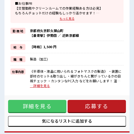
■お仕事PR
【交替勤務やクリーンルームでの作業経験ある方は必見】
もちろんチョットだけの経験もしっかり活かせます！
ブランクある方も気軽に応募OK。
もっと見る
頑張り次第では直接雇用になる可能性もありますよ※規定有★
職場は、
京都府久世郡久御山町
勤 務 地
クリーンルーム内で室内の温度・湿度もキチンと管理されており、
【最寄駅】伊勢田 ／ 近鉄京都線
季節に関係なく年間通して働きやすい環境です。
無料の駐車場が完備されているのでマイカー通勤OK！
もちろん通勤交通費支給！
【時給】1,500 円
給 与
受入れ体制もバッチリ◎気になった方はお気軽にご応募ください
ネ！
製造（加工)
職 種
■職場の雰囲気
《20代～30代の男性スタッフさん多数カツヤク中》
《半導体・液晶に用いられるフォトマスクの製造》 ・装置に
仕事内容
キレイ&空調完備でカイテキな職場環境☆
部材のセット&取り出し ・線がきちんと繋がっているかの目
近くにコンビニがあるので便利♪
視チェック ・カンタンなPC入力 などをお願いします！ 温度
無料駐車場があるのでマイカー通勤OK！
23℃、湿度40～50%のクリーンルームでの作業！ ■お仕事PR
…詳細を見る
休憩所/ロッカーあり！
【交替勤務やクリーンルームでの作業経験ある方は必見】 も
ちろんチョットだけの経験もしっかり活かせます！ ブランク
ある方も気軽に応募OK。 頑張り次第では直接雇用になる可能
詳細を見る
応募する
性もありますよ※規定有★ 職場は、 クリーンルーム内で室内
の温度・湿度もキチンと管理されており、 季節に関係なく年
間通して働きやすい環境です。 無料の駐車場が完備されてい
るのでマイカー通勤OK！ もちろん通勤交通費支給！ 受入れ
気になるリストに
追加する
体制もバッチリ◎気になった方はお気軽にご応募ください
ネ！ ■職場の雰囲気 《20代～30代の男性スタッフさん多数カ
ツヤク中》 キレイ&空調完備でカイテキな職場環境☆ 近くに