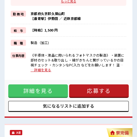
ブランクある方も気軽に応募OK。
もっと見る
頑張り次第では直接雇用になる可能性もありますよ※規定有★
職場は、
京都府久世郡久御山町
勤 務 地
クリーンルーム内で室内の温度・湿度もキチンと管理されており、
【最寄駅】伊勢田 ／ 近鉄京都線
季節に関係なく年間通して働きやすい環境です。
無料の駐車場が完備されているのでマイカー通勤OK！
もちろん通勤交通費支給！
【時給】1,500 円
給 与
受入れ体制もバッチリ◎気になった方はお気軽にご応募ください
ネ！
製造（加工)
職 種
■職場の雰囲気
《20代～30代の男性スタッフさん多数カツヤク中》
《半導体・液晶に用いられるフォトマスクの製造》 ・装置に
仕事内容
キレイ&空調完備でカイテキな職場環境☆
部材のセット&取り出し ・線がきちんと繋がっているかの目
近くにコンビニがあるので便利♪
視チェック ・カンタンなPC入力 などをお願いします！ 温度
無料駐車場があるのでマイカー通勤OK！
23℃、湿度40～50%のクリーンルームでの作業！ ■お仕事PR
…詳細を見る
休憩所/ロッカーあり！
【交替勤務やクリーンルームでの作業経験ある方は必見】 も
ちろんチョットだけの経験もしっかり活かせます！ ブランク
ある方も気軽に応募OK。 頑張り次第では直接雇用になる可能
詳細を見る
応募する
性もありますよ※規定有★ 職場は、 クリーンルーム内で室内
の温度・湿度もキチンと管理されており、 季節に関係なく年
間通して働きやすい環境です。 無料の駐車場が完備されてい
るのでマイカー通勤OK！ もちろん通勤交通費支給！ 受入れ
気になるリストに
追加する
体制もバッチリ◎気になった方はお気軽にご応募ください
ネ！ ■職場の雰囲気 《20代～30代の男性スタッフさん多数カ
ツヤク中》 キレイ&空調完備でカイテキな職場環境☆ 近くに
コンビニがあるので便利♪ 無料駐車場があるのでマイカー通
勤OK！ 休憩所/ロッカーあり！
寮完備
派遣