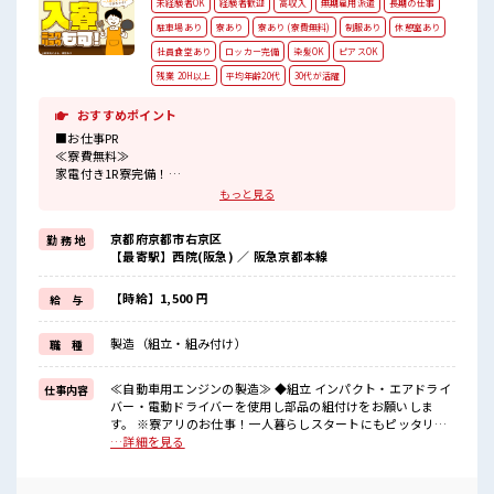
未経験者OK
経験者歓迎
高収入
無期雇用派遣
長期の仕事
駐車場あり
寮あり
寮あり (寮費無料)
制服あり
休憩室あり
社員食堂あり
ロッカー完備
染髪OK
ピアスOK
残業 20H以上
平均年齢20代
30代が活躍
おすすめポイント
■お仕事PR
≪寮費無料≫
家電付き1R寮完備！
寮費は無料なのでお金貯めたい方にも向いてます！！
もっと見る
≪収入UP♪≫
高時給+程よい残業で高収入が目指せちゃう♪
京都府京都市右京区
勤 務 地
≪1R寮完備≫
【最寄駅】西院(阪急) ／ 阪急京都本線
自宅～職場が遠くても興味があれば安心して応募できちゃう！
自分で部屋を借りるより安く住めちゃうかも？
生活に便利な家電付きなので初期費用も節約できる☆
【時給】1,500 円
給 与
≪ヘアカラーOKで自由な雰囲気の職場≫
明るすぎたり奇抜でなければ基本的に自由！
製造（組立・組み付け）
職 種
(規定有)≪機能的な制服アリ≫
制服があるので毎日の服装の悩み解消♪
≪無料駐車場あり≫
≪自動車用エンジンの製造≫ ◆組立 インパクト・エアドライ
仕事内容
マイカー通勤もOK！
バー・電動ドライバーを使用し部品の組付けをお願いしま
≪食堂あり≫
す。 ※寮アリのお仕事！一人暮らしスタートにもピッタリ♪
カフェテリア形式になっていておしゃれでメニューも豊富★
■お仕事PR ≪寮費無料≫ 家電付き1R寮完備！ 寮費は無料な
…詳細を見る
のでお金貯めたい方にも向いてます！！ ≪収入UP♪≫ 高時給
■職場の雰囲気
+程よい残業で高収入が目指せちゃう♪ ≪1R寮完備≫ 自宅～
派手すぎなければ多少のヘアカラーもOKなのはウレシイPoint☆