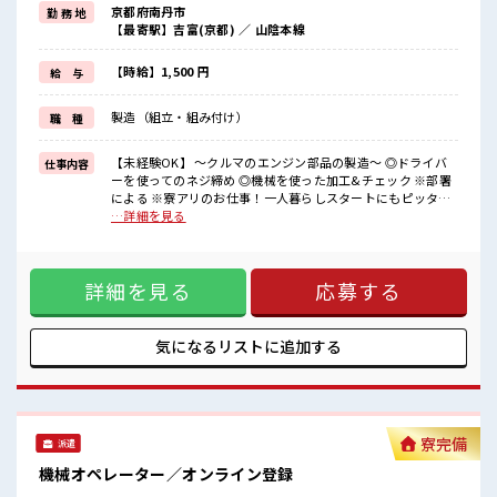
京都府南丹市
勤 務 地
そんな方にオススメ↓↓
【最寄駅】吉富(京都) ／ 山陰本線
TV/冷蔵庫/洗濯機/エアコンなどは備え付け！
赴任時は現地までの移動交通費も規定支給！
【時給】1,500 円
給 与
＼◎*無期雇用派遣◎*/
◎当社と期間制限のない雇用契約を結んだ上で、
製造（組立・組み付け）
職 種
派遣先で働けます◎
大手企業の技術を身につけてスキルUPを目指しませんか(*≧∀≦)
【未経験OK】 ～クルマのエンジン部品の製造～ ◎ドライバ
仕事内容
■職場の雰囲気
ーを使ってのネジ締め ◎機械を使った加工&チェック ※部署
《男性スタッフさんも多数カツヤク中》
による ※寮アリのお仕事！一人暮らしスタートにもピッタリ
分からないことも聞きやすい職場！
♪ ■お仕事PR ＼◎*人気の京都エリアで1人暮らし◎*/ なん
…詳細を見る
空調完備で年中カイテキ♪
と...光熱費と寮費は「無料」！ 『一人暮らしをしたいけど費
キバツ過ぎなければ髪のカラーリングOK！
用をおさえタイ』 『家電を揃えるお金がナイ』 そんな方にオ
「吉富」駅より無料送迎バス有★
ススメ↓↓ TV/冷蔵庫/洗濯機/エアコンなどは備え付け！ 赴任
売店・社員食堂・ロッカー完備！
詳細を見る
応募する
時は現地までの移動交通費も規定支給！ ＼◎*無期雇用派遣
#ryo
◎*/ ◎当社と期間制限のない雇用契約を結んだ上で、 派遣先
で働けます◎ 大手企業の技術を身につけてスキルUPを目指し
ませんか(*≧∀≦) ■職場の雰囲気 《男性スタッフさんも多数
気になるリストに
追加する
カツヤク中》 分からないことも聞きやすい職場！ 空調完備で
年中カイテキ♪ キバツ過ぎなければ髪のカラーリングOK！
「吉富」駅より無料送迎バス有★ 売店・社員食堂・ロッカー
完備！ #ryo
寮完備
派遣
機械オペレーター／オンライン登録