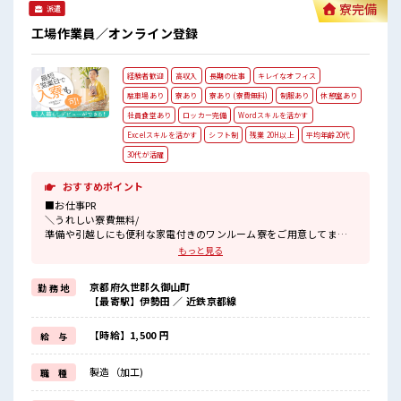
寮完備
派遣
工場作業員／オンライン登録
経験者歓迎
高収入
長期の仕事
キレイなオフィス
駐車場あり
寮あり
寮あり (寮費無料)
制服あり
休憩室あり
社員食堂あり
ロッカー完備
Wordスキルを活かす
Excelスキルを活かす
シフト制
残業 20H以上
平均年齢20代
30代が活躍
おすすめポイント
■お仕事PR
＼うれしい寮費無料/
準備や引越しにも便利な家電付きのワンルーム寮をご用意してま
す。
もっと見る
寮には駐車場も完備でマイカー通勤もOK！
現地までの移動交通費も支給！
京都府久世郡久御山町
勤 務 地
なので遠方からお越しの方も安心です♪
【最寄駅】伊勢田 ／ 近鉄京都線
＼おすすめポイント/
クリーンルーム内で室内の温度・湿度もキチンと管理されており、
【時給】1,500 円
給 与
季節に関係なく年間通して働きやすい環境です。
クリーンルームでの作業や、
製造（加工)
職 種
交替勤務の経験がある方もお待ちしております！
丁寧な研修があるので安心してスタートできますよ♪