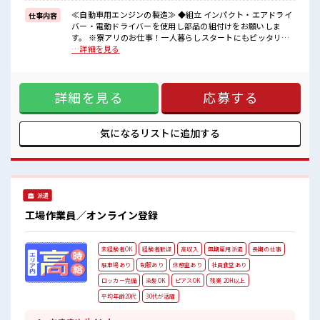
制服があるので毎日の服装の悩み解消♪
≪無料駐車場あり≫
≪自動車用エンジンの製造≫ ◆組立 インパクト・エアドライ
仕事内容
マイカー通勤もOK！
バー・電動ドライバーを使用し部品の組付けをお願いしま
≪食堂あり≫
す。 ※寮アリのお仕事！一人暮らしスタートにもピッタリ♪
カフェテリア形式になっていておしゃれでメニューも豊富★
■お仕事PR ≪寮費無料≫ 家電付き1R寮完備！ 寮費は無料な
…詳細を見る
のでお金貯めたい方にも向いてます！！ ≪収入UP♪≫ 高時給
■職場の雰囲気
+程よい残業で高収入が目指せちゃう♪ ≪1R寮完備≫ 自宅～
派手すぎなければ多少のヘアカラーもOKなのはウレシイPoint☆
職場が遠くても興味があれば安心して応募できちゃう！ 自分
しっかり休める休憩室あり！
詳細を見る
応募する
で部屋を借りるより安く住めちゃうかも？ 生活に便利な家電
オンオフの切替もできちゃう！
付きなので初期費用も節約できる☆ ≪ヘアカラーOKで自由な
ロッカーあり！
雰囲気の職場≫ 明るすぎたり奇抜でなければ基本的に自由！
安心してお仕事に集中♪
(規定有)≪機能的な制服アリ≫ 制服があるので毎日の服装の
気になるリストに
追加する
#ryo
悩み解消♪ ≪無料駐車場あり≫ マイカー通勤もOK！ ≪食堂
あり≫ カフェテリア形式になっていておしゃれでメニューも
豊富★ ■職場の雰囲気 派手すぎなければ多少のヘアカラーも
OKなのはウレシイPoint☆ しっかり休める休憩室あり！ オン
オフの切替もできちゃう！ ロッカーあり！ 安心してお仕事に
派遣
集中♪ #ryo
工場作業員／オンライン登録
未経験者OK
経験者歓迎
高収入
無期雇用派遣
長期の仕事
駐車場あり
制服あり
休憩室あり
社員食堂あり
ロッカー完備
染髪OK
ピアスOK
残業 20H以上
平均年齢20代
30代が活躍