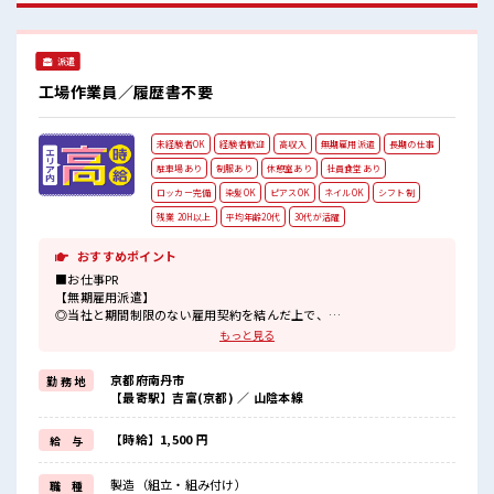
派遣
工場作業員／履歴書不要
未経験者OK
経験者歓迎
高収入
無期雇用派遣
長期の仕事
駐車場あり
制服あり
休憩室あり
社員食堂あり
ロッカー完備
染髪OK
ピアスOK
ネイルOK
シフト制
残業 20H以上
平均年齢20代
30代が活躍
おすすめポイント
■お仕事PR
【無期雇用派遣】
◎当社と期間制限のない雇用契約を結んだ上で、
派遣先で働けます◎
もっと見る
交替勤務で稼げるので稼ぎたいという方におススメのお仕事！
リア充より今は稼ぎたいが希望の方に！
京都府南丹市
勤 務 地
残業月20時間以上あります☆
【最寄駅】吉富(京都) ／ 山陰本線
派手すぎなければ多少のヘアカラーもOKなのはウレシイPoint☆
制服アリなのでナニ着ていこうか朝の悩みが解消♪
ロッカー付き職場♪
【時給】1,500 円
給 与
サポート体制もバッチリ！
未経験からでも安心してスタートできます☆
製造（組立・組み付け）
職 種