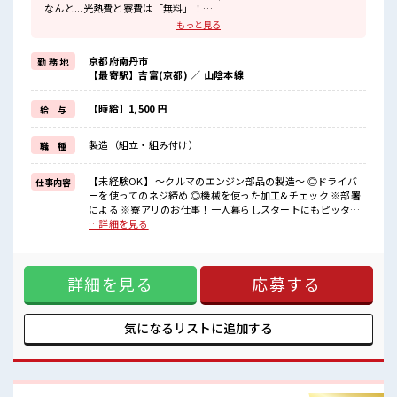
なんと...光熱費と寮費は「無料」！
もっと見る
『一人暮らしをしたいけど費用をおさえタイ』
『家電を揃えるお金がナイ』
京都府南丹市
勤 務 地
そんな方にオススメ↓↓
【最寄駅】吉富(京都) ／ 山陰本線
TV/冷蔵庫/洗濯機/エアコンなどは備え付け！
赴任時は現地までの移動交通費も規定支給！
【時給】1,500 円
給 与
＼◎*無期雇用派遣◎*/
◎当社と期間制限のない雇用契約を結んだ上で、
製造（組立・組み付け）
職 種
派遣先で働けます◎
大手企業の技術を身につけてスキルUPを目指しませんか(*≧∀≦)
【未経験OK】 ～クルマのエンジン部品の製造～ ◎ドライバ
仕事内容
■職場の雰囲気
ーを使ってのネジ締め ◎機械を使った加工&チェック ※部署
《男性スタッフさんも多数カツヤク中》
による ※寮アリのお仕事！一人暮らしスタートにもピッタリ
分からないことも聞きやすい職場！
♪ ■お仕事PR ＼◎*人気の京都エリアで1人暮らし◎*/ なん
…詳細を見る
空調完備で年中カイテキ♪
と...光熱費と寮費は「無料」！ 『一人暮らしをしたいけど費
キバツ過ぎなければ髪のカラーリングOK！
用をおさえタイ』 『家電を揃えるお金がナイ』 そんな方にオ
「吉富」駅より無料送迎バス有★
ススメ↓↓ TV/冷蔵庫/洗濯機/エアコンなどは備え付け！ 赴任
売店・社員食堂・ロッカー完備！
詳細を見る
応募する
時は現地までの移動交通費も規定支給！ ＼◎*無期雇用派遣
#ryo
◎*/ ◎当社と期間制限のない雇用契約を結んだ上で、 派遣先
で働けます◎ 大手企業の技術を身につけてスキルUPを目指し
ませんか(*≧∀≦) ■職場の雰囲気 《男性スタッフさんも多数
気になるリストに
追加する
カツヤク中》 分からないことも聞きやすい職場！ 空調完備で
年中カイテキ♪ キバツ過ぎなければ髪のカラーリングOK！
「吉富」駅より無料送迎バス有★ 売店・社員食堂・ロッカー
完備！ #ryo