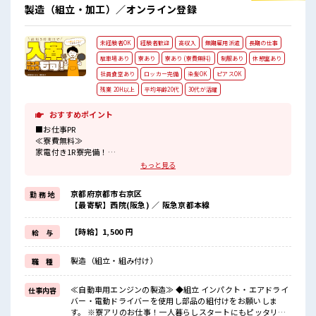
製造（組立・加工）／オンライン登録
未経験者OK
経験者歓迎
高収入
無期雇用派遣
長期の仕事
駐車場あり
寮あり
寮あり (寮費無料)
制服あり
休憩室あり
社員食堂あり
ロッカー完備
染髪OK
ピアスOK
残業 20H以上
平均年齢20代
30代が活躍
おすすめポイント
■お仕事PR
≪寮費無料≫
家電付き1R寮完備！
寮費は無料なのでお金貯めたい方にも向いてます！！
もっと見る
≪収入UP♪≫
高時給+程よい残業で高収入が目指せちゃう♪
京都府京都市右京区
勤 務 地
≪1R寮完備≫
【最寄駅】西院(阪急) ／ 阪急京都本線
自宅～職場が遠くても興味があれば安心して応募できちゃう！
自分で部屋を借りるより安く住めちゃうかも？
生活に便利な家電付きなので初期費用も節約できる☆
【時給】1,500 円
給 与
≪ヘアカラーOKで自由な雰囲気の職場≫
明るすぎたり奇抜でなければ基本的に自由！
製造（組立・組み付け）
職 種
(規定有)≪機能的な制服アリ≫
制服があるので毎日の服装の悩み解消♪
≪無料駐車場あり≫
≪自動車用エンジンの製造≫ ◆組立 インパクト・エアドライ
仕事内容
マイカー通勤もOK！
バー・電動ドライバーを使用し部品の組付けをお願いしま
≪食堂あり≫
す。 ※寮アリのお仕事！一人暮らしスタートにもピッタリ♪