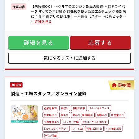
大手企業の技術を身につけてスキルUPを目指しませんか(*≧∀≦)
【未経験OK】 ～クルマのエンジン部品の製造～ ◎ドライバ
仕事内容
■職場の雰囲気
ーを使ってのネジ締め ◎機械を使った加工&チェック ※部署
《男性スタッフさんも多数カツヤク中》
による ※寮アリのお仕事！一人暮らしスタートにもピッタリ
分からないことも聞きやすい職場！
♪ ■お仕事PR ＼◎*人気の京都エリアで1人暮らし◎*/ なん
…詳細を見る
空調完備で年中カイテキ♪
と...光熱費と寮費は「無料」！ 『一人暮らしをしたいけど費
キバツ過ぎなければ髪のカラーリングOK！
用をおさえタイ』 『家電を揃えるお金がナイ』 そんな方にオ
「吉富」駅より無料送迎バス有★
ススメ↓↓ TV/冷蔵庫/洗濯機/エアコンなどは備え付け！ 赴任
売店・社員食堂・ロッカー完備！
詳細を見る
応募する
時は現地までの移動交通費も規定支給！ ＼◎*無期雇用派遣
#ryo
◎*/ ◎当社と期間制限のない雇用契約を結んだ上で、 派遣先
で働けます◎ 大手企業の技術を身につけてスキルUPを目指し
ませんか(*≧∀≦) ■職場の雰囲気 《男性スタッフさんも多数
気になるリストに
追加する
カツヤク中》 分からないことも聞きやすい職場！ 空調完備で
年中カイテキ♪ キバツ過ぎなければ髪のカラーリングOK！
「吉富」駅より無料送迎バス有★ 売店・社員食堂・ロッカー
完備！ #ryo
寮完備
派遣
製造・工場スタッフ／オンライン登録
経験者歓迎
高収入
長期の仕事
キレイなオフィス
駐車場あり
寮あり
寮あり (寮費無料)
制服あり
休憩室あり
社員食堂あり
ロッカー完備
Wordスキルを活かす
Excelスキルを活かす
シフト制
残業 20H以上
平均年齢20代
30代が活躍