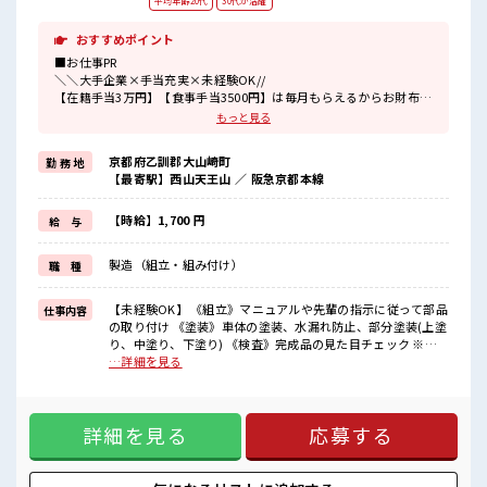
平均年齢20代
30代が活躍
おすすめポイント
■お仕事PR
＼＼大手企業×手当充実×未経験OK//
【在籍手当3万円】【食事手当3500円】は毎月もらえるからお財布が
潤いまくり！
もっと見る
＼遠方の方も安心◎寮完備/
京都府乙訓郡大山崎町
勤 務 地
◎ワンルーム寮
【最寄駅】西山天王山 ／ 阪急京都本線
◎家電付き1R寮
◎駐車場完備なのでマイカー持ち込みOK
ほかにも...
【時給】1,700 円
給 与
・赴任時は現地までの移動交通費支給
・寮から自転車やバイク通勤OKの寮もあり※空き状況による
製造（組立・組み付け）
職 種
・長岡京駅/京阪淀駅/阪急西山天王山駅から無料送迎バスもあり
さらに大阪で「ハリウッド映画の世界」を体験できるテーマパーク
までは電車で1時間30分ほど♪
【未経験OK】 《組立》マニュアルや先輩の指示に従って部品
仕事内容
大型連休があるので休みの日がワクワクする事間違いなし！
の取り付け 《塗装》車体の塗装、水漏れ防止、部分塗装(上塗
り、中塗り、下塗り) 《検査》完成品の見た目チェック ※適
■最短即日入社決定！
正を見て、配属先が決定します ※寮アリのお仕事！一人暮ら
…詳細を見る
条件があえば応募のその日に入社決定もできる！
しスタートにもピッタリ♪ ■お仕事PR ＼＼大手企業×手当充
実×未経験OK// 【在籍手当3万円】【食事手当3500円】は毎
■最短2営業日で入寮も可！
月もらえるからお財布が潤いまくり！ ＼遠方の方も安心◎寮
※規定有
詳細を見る
応募する
完備/ ◎ワンルーム寮 ◎家電付き1R寮 ◎駐車場完備なのでマ
イカー持ち込みOK ほかにも... ・赴任時は現地までの移動交通
■職場の雰囲気
費支給 ・寮から自転車やバイク通勤OKの寮もあり※空き状況
《20・30代の男性スタッフさんも活躍中》
による ・長岡京駅/京阪淀駅/阪急西山天王山駅から無料送迎