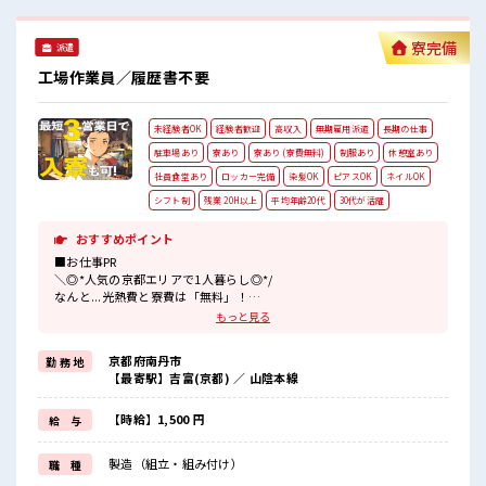
OKなのはウレシイPoint☆ しっかり休める休憩室あり！ オン
オフの切替もできちゃう！ ロッカーあり！ 安心してお仕事に
寮完備
派遣
集中♪ #ryo
工場作業員／履歴書不要
未経験者OK
経験者歓迎
高収入
無期雇用派遣
長期の仕事
駐車場あり
寮あり
寮あり (寮費無料)
制服あり
休憩室あり
社員食堂あり
ロッカー完備
染髪OK
ピアスOK
ネイルOK
シフト制
残業 20H以上
平均年齢20代
30代が活躍
おすすめポイント
■お仕事PR
＼◎*人気の京都エリアで1人暮らし◎*/
なんと...光熱費と寮費は「無料」！
もっと見る
『一人暮らしをしたいけど費用をおさえタイ』
『家電を揃えるお金がナイ』
京都府南丹市
勤 務 地
そんな方にオススメ↓↓
【最寄駅】吉富(京都) ／ 山陰本線
TV/冷蔵庫/洗濯機/エアコンなどは備え付け！
赴任時は現地までの移動交通費も規定支給！
【時給】1,500 円
給 与
＼◎*無期雇用派遣◎*/
◎当社と期間制限のない雇用契約を結んだ上で、
製造（組立・組み付け）
職 種
派遣先で働けます◎