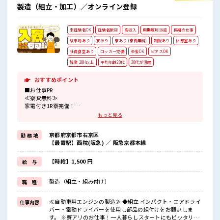
未経験でも安心な就業環境！ 社内設備もバッチリ★ 売店・食
製造（組立・加工）／オンライン登録
堂・休憩室・ロッカー・自販機・喫煙所・スポットクーラー
あり♪ #ryo
未経験者OK
経験者歓迎
高収入
無期雇用派遣
長期の仕事
駐車場あり
寮あり
寮あり (寮費無料)
制服あり
休憩室あり
社員食堂あり
ロッカー完備
染髪OK
ピアスOK
残業 20H以上
平均年齢20代
30代が活躍
おすすめポイント
■お仕事PR
≪寮費無料≫
家電付き1R寮完備！
寮費は無料なのでお金貯めたい方にも向いてます！！
もっと見る
≪収入UP♪≫
高時給+程よい残業で高収入が目指せちゃう♪
京都府京都市右京区
勤 務 地
≪1R寮完備≫
【最寄駅】西院(阪急) ／ 阪急京都本線
自宅～職場が遠くても興味があれば安心して応募できちゃう！
自分で部屋を借りるより安く住めちゃうかも？
生活に便利な家電付きなので初期費用も節約できる☆
【時給】1,500 円
給 与
≪ヘアカラーOKで自由な雰囲気の職場≫
明るすぎたり奇抜でなければ基本的に自由！
製造（組立・組み付け）
職 種
(規定有)≪機能的な制服アリ≫
制服があるので毎日の服装の悩み解消♪
≪無料駐車場あり≫
≪自動車用エンジンの製造≫ ◆組立 インパクト・エアドライ
仕事内容
マイカー通勤もOK！
バー・電動ドライバーを使用し部品の組付けをお願いしま
≪食堂あり≫
す。 ※寮アリのお仕事！一人暮らしスタートにもピッタリ♪