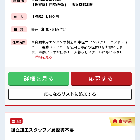
≪1R寮完備≫
【最寄駅】西院(阪急) ／ 阪急京都本線
自宅～職場が遠くても興味があれば安心して応募できちゃう！
自分で部屋を借りるより安く住めちゃうかも？
生活に便利な家電付きなので初期費用も節約できる☆
【時給】1,500 円
給 与
≪ヘアカラーOKで自由な雰囲気の職場≫
明るすぎたり奇抜でなければ基本的に自由！
製造（組立・組み付け）
職 種
(規定有)≪機能的な制服アリ≫
制服があるので毎日の服装の悩み解消♪
≪無料駐車場あり≫
≪自動車用エンジンの製造≫ ◆組立 インパクト・エアドライ
仕事内容
マイカー通勤もOK！
バー・電動ドライバーを使用し部品の組付けをお願いしま
≪食堂あり≫
す。 ※寮アリのお仕事！一人暮らしスタートにもピッタリ♪
カフェテリア形式になっていておしゃれでメニューも豊富★
■お仕事PR ≪寮費無料≫ 家電付き1R寮完備！ 寮費は無料な
…詳細を見る
のでお金貯めたい方にも向いてます！！ ≪収入UP♪≫ 高時給
■職場の雰囲気
+程よい残業で高収入が目指せちゃう♪ ≪1R寮完備≫ 自宅～
派手すぎなければ多少のヘアカラーもOKなのはウレシイPoint☆
職場が遠くても興味があれば安心して応募できちゃう！ 自分
しっかり休める休憩室あり！
詳細を見る
応募する
で部屋を借りるより安く住めちゃうかも？ 生活に便利な家電
オンオフの切替もできちゃう！
付きなので初期費用も節約できる☆ ≪ヘアカラーOKで自由な
ロッカーあり！
雰囲気の職場≫ 明るすぎたり奇抜でなければ基本的に自由！
安心してお仕事に集中♪
(規定有)≪機能的な制服アリ≫ 制服があるので毎日の服装の
気になるリストに
追加する
#ryo
悩み解消♪ ≪無料駐車場あり≫ マイカー通勤もOK！ ≪食堂
あり≫ カフェテリア形式になっていておしゃれでメニューも
豊富★ ■職場の雰囲気 派手すぎなければ多少のヘアカラーも
OKなのはウレシイPoint☆ しっかり休める休憩室あり！ オン
オフの切替もできちゃう！ ロッカーあり！ 安心してお仕事に
寮完備
派遣
集中♪ #ryo
組立加工スタッフ／履歴書不要