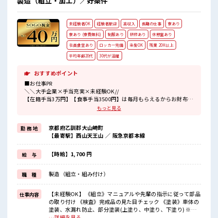
製造（組立・加工）／好条件
未経験者OK
経験者歓迎
高収入
長期の仕事
寮あり
寮あり (寮費無料)
制服あり
研修あり
休憩室あり
社員食堂あり
ロッカー完備
染髪OK
残業 20H以上
平均年齢20代
30代が活躍
おすすめポイント
■お仕事PR
＼＼大手企業×手当充実×未経験OK//
【在籍手当3万円】【食事手当3500円】は毎月もらえるからお財布が
潤いまくり！
もっと見る
＼遠方の方も安心◎寮完備/
京都府乙訓郡大山崎町
勤 務 地
◎寮費は「タダ」のワンルーム寮
【最寄駅】西山天王山 ／ 阪急京都本線
◎家電付き1R寮
◎駐車場完備/マイカー持ち込みOK
ほかにも...
【時給】1,700 円
給 与
・赴任時は現地までの移動交通費支給
・寮から自転車やバイク通勤OKの寮もあり※空き状況による
製造（組立・組み付け）
職 種
・長岡京駅/京阪淀駅/阪急西山天王山駅から無料送迎バスもあり
さらに大阪で「ハリウッド映画の世界」を体験できるテーマパーク
までは電車で1時間30分ほど♪
【未経験OK】 《組立》マニュアルや先輩の指示に従って部品
仕事内容
大型連休があるので休みの日がワクワクする事間違いなし！
の取り付け 《検査》完成品の見た目チェック 《塗装》車体の
塗装、水漏れ防止、部分塗装(上塗り、中塗り、下塗り) ※適
■最短即日入社決定！
正を見て、配属先が決定します ※寮アリのお仕事！一人暮ら
…詳細を見る