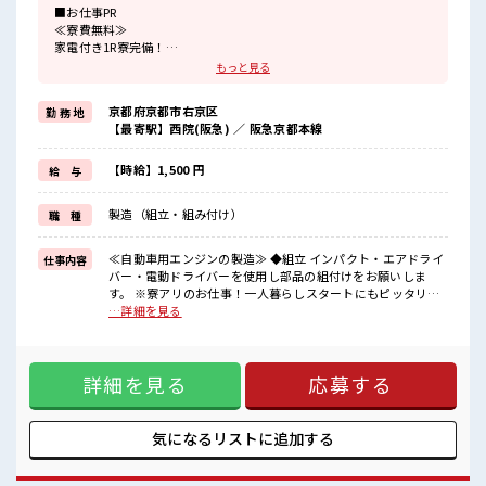
■お仕事PR
≪寮費無料≫
家電付き1R寮完備！
寮費は無料なのでお金貯めたい方にも向いてます！！
もっと見る
≪収入UP♪≫
高時給+程よい残業で高収入が目指せちゃう♪
京都府京都市右京区
勤 務 地
≪1R寮完備≫
【最寄駅】西院(阪急) ／ 阪急京都本線
自宅～職場が遠くても興味があれば安心して応募できちゃう！
自分で部屋を借りるより安く住めちゃうかも？
生活に便利な家電付きなので初期費用も節約できる☆
【時給】1,500 円
給 与
≪ヘアカラーOKで自由な雰囲気の職場≫
明るすぎたり奇抜でなければ基本的に自由！
製造（組立・組み付け）
職 種
(規定有)≪機能的な制服アリ≫
制服があるので毎日の服装の悩み解消♪
≪無料駐車場あり≫
≪自動車用エンジンの製造≫ ◆組立 インパクト・エアドライ
仕事内容
マイカー通勤もOK！
バー・電動ドライバーを使用し部品の組付けをお願いしま
≪食堂あり≫
す。 ※寮アリのお仕事！一人暮らしスタートにもピッタリ♪
カフェテリア形式になっていておしゃれでメニューも豊富★
■お仕事PR ≪寮費無料≫ 家電付き1R寮完備！ 寮費は無料な
…詳細を見る
のでお金貯めたい方にも向いてます！！ ≪収入UP♪≫ 高時給
■職場の雰囲気
+程よい残業で高収入が目指せちゃう♪ ≪1R寮完備≫ 自宅～
派手すぎなければ多少のヘアカラーもOKなのはウレシイPoint☆
職場が遠くても興味があれば安心して応募できちゃう！ 自分
しっかり休める休憩室あり！
詳細を見る
応募する
で部屋を借りるより安く住めちゃうかも？ 生活に便利な家電
オンオフの切替もできちゃう！
付きなので初期費用も節約できる☆ ≪ヘアカラーOKで自由な
ロッカーあり！
雰囲気の職場≫ 明るすぎたり奇抜でなければ基本的に自由！
安心してお仕事に集中♪
(規定有)≪機能的な制服アリ≫ 制服があるので毎日の服装の
気になるリストに
追加する
#ryo
悩み解消♪ ≪無料駐車場あり≫ マイカー通勤もOK！ ≪食堂
あり≫ カフェテリア形式になっていておしゃれでメニューも
豊富★ ■職場の雰囲気 派手すぎなければ多少のヘアカラーも