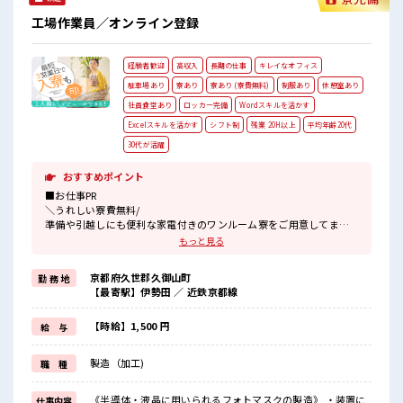
工場作業員／オンライン登録
経験者歓迎
高収入
長期の仕事
キレイなオフィス
駐車場あり
寮あり
寮あり (寮費無料)
制服あり
休憩室あり
社員食堂あり
ロッカー完備
Wordスキルを活かす
Excelスキルを活かす
シフト制
残業 20H以上
平均年齢20代
30代が活躍
おすすめポイント
■お仕事PR
＼うれしい寮費無料/
準備や引越しにも便利な家電付きのワンルーム寮をご用意してま
す。
もっと見る
寮には駐車場も完備でマイカー通勤もOK！
現地までの移動交通費も支給！
京都府久世郡久御山町
勤 務 地
なので遠方からお越しの方も安心です♪
【最寄駅】伊勢田 ／ 近鉄京都線
＼おすすめポイント/
クリーンルーム内で室内の温度・湿度もキチンと管理されており、
【時給】1,500 円
給 与
季節に関係なく年間通して働きやすい環境です。
クリーンルームでの作業や、
製造（加工)
職 種
交替勤務の経験がある方もお待ちしております！
丁寧な研修があるので安心してスタートできますよ♪
《半導体・液晶に用いられるフォトマスクの製造》 ・装置に
仕事内容