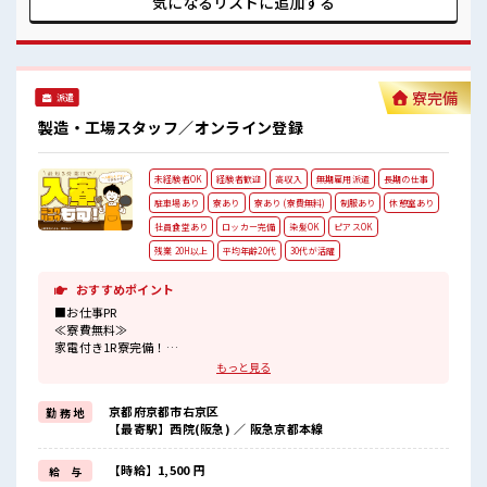
気になるリストに
追加する
職場の人間関係⇒良好♪
バスもあり さらに大阪で「ハリウッド映画の世界」を体験で
未経験でも安心な就業環境！
きるテーマパークまでは電車で1時間30分ほど♪ 大型連休が
社内設備もバッチリ★
あるので休みの日がワクワクする事間違いなし！ ■最短即日
売店・食堂・休憩室・ロッカー・自販機・喫煙所・スポットクーラ
入社決定！ 条件があえば応募のその日に入社決定もできる！
ーあり♪
■最短2営業日で入寮も可！ ※規定有 ■職場の雰囲気 《20・
寮完備
#ryo
派遣
30代の男性スタッフさんも活躍中》 職場の人間関係⇒良好♪
未経験でも安心な就業環境！ 社内設備もバッチリ★ 売店・食
製造・工場スタッフ／オンライン登録
堂・休憩室・ロッカー・自販機・喫煙所・スポットクーラー
あり♪ #ryo
未経験者OK
経験者歓迎
高収入
無期雇用派遣
長期の仕事
駐車場あり
寮あり
寮あり (寮費無料)
制服あり
休憩室あり
社員食堂あり
ロッカー完備
染髪OK
ピアスOK
残業 20H以上
平均年齢20代
30代が活躍
おすすめポイント
■お仕事PR
≪寮費無料≫
家電付き1R寮完備！
寮費は無料なのでお金貯めたい方にも向いてます！！
もっと見る
≪収入UP♪≫
高時給+程よい残業で高収入が目指せちゃう♪
京都府京都市右京区
勤 務 地
≪1R寮完備≫
【最寄駅】西院(阪急) ／ 阪急京都本線
自宅～職場が遠くても興味があれば安心して応募できちゃう！
自分で部屋を借りるより安く住めちゃうかも？
生活に便利な家電付きなので初期費用も節約できる☆
【時給】1,500 円
給 与
≪ヘアカラーOKで自由な雰囲気の職場≫