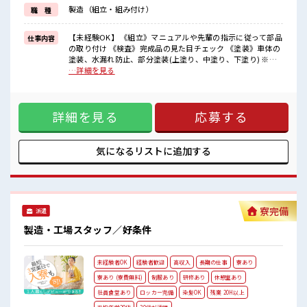
・寮から自転車やバイク通勤OKの寮もあり※空き状況による
製造（組立・組み付け）
職 種
・長岡京駅/京阪淀駅/阪急西山天王山駅から無料送迎バスもあり
さらに大阪で「ハリウッド映画の世界」を体験できるテーマパーク
までは電車で1時間30分ほど♪
【未経験OK】 《組立》マニュアルや先輩の指示に従って部品
仕事内容
大型連休があるので休みの日がワクワクする事間違いなし！
の取り付け 《検査》完成品の見た目チェック 《塗装》車体の
塗装、水漏れ防止、部分塗装(上塗り、中塗り、下塗り) ※適
■最短即日入社決定！
正を見て、配属先が決定します ※寮アリのお仕事！一人暮ら
…詳細を見る
条件があえば応募のその日に入社決定もできる！
しスタートにもピッタリ♪ ■お仕事PR ＼＼大手企業×手当充
実×未経験OK// 【在籍手当3万円】【食事手当3500円】は毎
■最短2営業日で入寮も可！
月もらえるからお財布が潤いまくり！ ＼遠方の方も安心◎寮
※規定有
詳細を見る
応募する
完備/ ◎寮費は「タダ」のワンルーム寮 ◎家電付き1R寮 ◎駐
車場完備/マイカー持ち込みOK ほかにも... ・赴任時は現地ま
■職場の雰囲気
での移動交通費支給 ・寮から自転車やバイク通勤OKの寮もあ
《20代・30代の男性スタッフさんも活躍中》
り※空き状況による ・長岡京駅/京阪淀駅/阪急西山天王山駅
気になるリストに
追加する
職場の人間関係⇒良好♪
から無料送迎バスもあり さらに大阪で「ハリウッド映画の世
未経験でも安心な就業環境！
界」を体験できるテーマパークまでは電車で1時間30分ほど♪
社内設備もバッチリ★
大型連休があるので休みの日がワクワクする事間違いなし！
売店・食堂・休憩室・ロッカー・自販機・喫煙所・スポットクーラ
■最短即日入社決定！ 条件があえば応募のその日に入社決定
ーあり♪
もできる！ ■最短2営業日で入寮も可！ ※規定有 ■職場の雰
寮完備
#ryo
派遣
囲気 《20代・30代の男性スタッフさんも活躍中》 職場の人間
#SOGO祝金
関係⇒良好♪ 未経験でも安心な就業環境！ 社内設備もバッチ
製造・工場スタッフ／好条件
リ★ 売店・食堂・休憩室・ロッカー・自販機・喫煙所・スポ
ットクーラーあり♪ #ryo
未経験者OK
経験者歓迎
高収入
長期の仕事
寮あり
寮あり (寮費無料)
制服あり
研修あり
休憩室あり
社員食堂あり
ロッカー完備
染髪OK
残業 20H以上