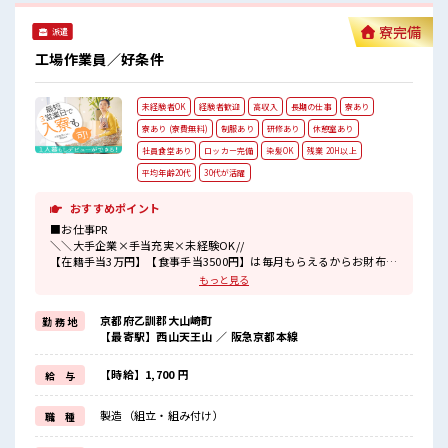
■最短即日入社決定！ 条件があえば応募のその日に入社決定
ーあり♪
もできる！ ■最短2営業日で入寮も可！ ※規定有 ■職場の雰
寮完備
#ryo
派遣
囲気 《20代・30代の男性スタッフさんも活躍中》 職場の人間
#SOGO祝金
関係⇒良好♪ 未経験でも安心な就業環境！ 社内設備もバッチ
工場作業員／好条件
リ★ 売店・食堂・休憩室・ロッカー・自販機・喫煙所・スポ
ットクーラーあり♪ #ryo
未経験者OK
経験者歓迎
高収入
長期の仕事
寮あり
寮あり (寮費無料)
制服あり
研修あり
休憩室あり
社員食堂あり
ロッカー完備
染髪OK
残業 20H以上
平均年齢20代
30代が活躍
おすすめポイント
■お仕事PR
＼＼大手企業×手当充実×未経験OK//
【在籍手当3万円】【食事手当3500円】は毎月もらえるからお財布が
潤いまくり！
もっと見る
＼遠方の方も安心◎寮完備/
京都府乙訓郡大山崎町
勤 務 地
◎ワンルーム寮
【最寄駅】西山天王山 ／ 阪急京都本線
◎家電付き1R寮
◎駐車場完備なのでマイカー持ち込みOK
ほかにも...
【時給】1,700 円
給 与
・赴任時は現地までの移動交通費支給
・寮から自転車やバイク通勤OKの寮もあり※空き状況による
製造（組立・組み付け）
職 種
・長岡京駅/京阪淀駅/阪急西山天王山駅から無料送迎バスもあり
さらに大阪で「ハリウッド映画の世界」を体験できるテーマパーク