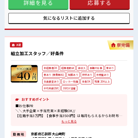
#ryo
詳細を見る
応募する
もOK！ 現地までの移動交通費も支給！ なので遠方からお越
しの方も安心です♪ ＼おすすめポイント/ クリーンルーム内
で室内の温度・湿度もキチンと管理されており、 季節に関係
なく年間通して働きやすい環境です。 クリーンルームでの作
気になるリストに
追加する
業や、 交替勤務の経験がある方もお待ちしております！ 丁寧
な研修があるので安心してスタートできますよ♪ ■職場の雰
囲気 《20代～30代の男性スタッフさん多数カツヤク中》 キレ
イ&空調完備でカイテキな職場環境☆ 近くにコンビニがある
ので便利♪ 無料駐車場があるのでマイカー通勤OK！ 休憩所/
寮完備
派遣
ロッカーあり！ #ryo
組立加工スタッフ／好条件
未経験者OK
経験者歓迎
高収入
長期の仕事
寮あり
寮あり (寮費無料)
制服あり
研修あり
休憩室あり
社員食堂あり
ロッカー完備
染髪OK
残業 20H以上
平均年齢20代
30代が活躍
おすすめポイント
■お仕事PR
＼＼大手企業×手当充実×未経験OK//
【在籍手当3万円】【食事手当3500円】は毎月もらえるからお財布が
潤いまくり！
もっと見る
＼遠方の方も安心◎寮完備/
京都府乙訓郡大山崎町
勤 務 地
◎寮費は「タダ」のワンルーム寮