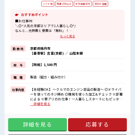
シフト制
残業 20H以上
平均年齢20代
30代が活躍
おすすめポイント
■お仕事PR
＼◎*人気の京都エリアで1人暮らし◎*/
なんと...光熱費と寮費は「無料」！
もっと見る
『一人暮らしをしたいけど費用をおさえタイ』
『家電を揃えるお金がナイ』
京都府南丹市
勤 務 地
そんな方にオススメ↓↓
【最寄駅】吉富(京都) ／ 山陰本線
TV/冷蔵庫/洗濯機/エアコンなどは備え付け！
赴任時は現地までの移動交通費も規定支給！
【時給】1,500 円
給 与
＼◎*無期雇用派遣◎*/
◎当社と期間制限のない雇用契約を結んだ上で、
製造（組立・組み付け）
職 種
派遣先で働けます◎
大手企業の技術を身につけてスキルUPを目指しませんか(*≧∀≦)
【未経験OK】 ～クルマのエンジン部品の製造～ ◎ドライバ
仕事内容
■職場の雰囲気
ーを使ってのネジ締め ◎機械を使った加工&チェック ※部署
《男性スタッフさんも多数カツヤク中》
による ※寮アリのお仕事！一人暮らしスタートにもピッタリ
分からないことも聞きやすい職場！
♪ ■お仕事PR ＼◎*人気の京都エリアで1人暮らし◎*/ なん
…詳細を見る
空調完備で年中カイテキ♪
と...光熱費と寮費は「無料」！ 『一人暮らしをしたいけど費
キバツ過ぎなければ髪のカラーリングOK！
用をおさえタイ』 『家電を揃えるお金がナイ』 そんな方にオ
「吉富」駅より無料送迎バス有★
ススメ↓↓ TV/冷蔵庫/洗濯機/エアコンなどは備え付け！ 赴任
売店・社員食堂・ロッカー完備！
詳細を見る
応募する
時は現地までの移動交通費も規定支給！ ＼◎*無期雇用派遣
#ryo
◎*/ ◎当社と期間制限のない雇用契約を結んだ上で、 派遣先
で働けます◎ 大手企業の技術を身につけてスキルUPを目指し