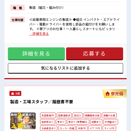
明るすぎたり奇抜でなければ基本的に自由！
製造（組立・組み付け）
職 種
(規定有)≪機能的な制服アリ≫
制服があるので毎日の服装の悩み解消♪
≪無料駐車場あり≫
≪自動車用エンジンの製造≫ ◆組立 インパクト・エアドライ
仕事内容
マイカー通勤もOK！
バー・電動ドライバーを使用し部品の組付けをお願いしま
≪食堂あり≫
す。 ※寮アリのお仕事！一人暮らしスタートにもピッタリ♪
カフェテリア形式になっていておしゃれでメニューも豊富★
■お仕事PR ≪寮費無料≫ 家電付き1R寮完備！ 寮費は無料な
…詳細を見る
のでお金貯めたい方にも向いてます！！ ≪収入UP♪≫ 高時給
■職場の雰囲気
+程よい残業で高収入が目指せちゃう♪ ≪1R寮完備≫ 自宅～
派手すぎなければ多少のヘアカラーもOKなのはウレシイPoint☆
職場が遠くても興味があれば安心して応募できちゃう！ 自分
しっかり休める休憩室あり！
詳細を見る
応募する
で部屋を借りるより安く住めちゃうかも？ 生活に便利な家電
オンオフの切替もできちゃう！
付きなので初期費用も節約できる☆ ≪ヘアカラーOKで自由な
ロッカーあり！
雰囲気の職場≫ 明るすぎたり奇抜でなければ基本的に自由！
安心してお仕事に集中♪
(規定有)≪機能的な制服アリ≫ 制服があるので毎日の服装の
気になるリストに
追加する
#ryo
悩み解消♪ ≪無料駐車場あり≫ マイカー通勤もOK！ ≪食堂
あり≫ カフェテリア形式になっていておしゃれでメニューも
豊富★ ■職場の雰囲気 派手すぎなければ多少のヘアカラーも
OKなのはウレシイPoint☆ しっかり休める休憩室あり！ オン
オフの切替もできちゃう！ ロッカーあり！ 安心してお仕事に
寮完備
派遣
集中♪ #ryo
製造・工場スタッフ／履歴書不要
未経験者OK
経験者歓迎
高収入
無期雇用派遣
長期の仕事
駐車場あり
寮あり
寮あり (寮費無料)
制服あり
休憩室あり
社員食堂あり
ロッカー完備
染髪OK
ピアスOK
ネイルOK