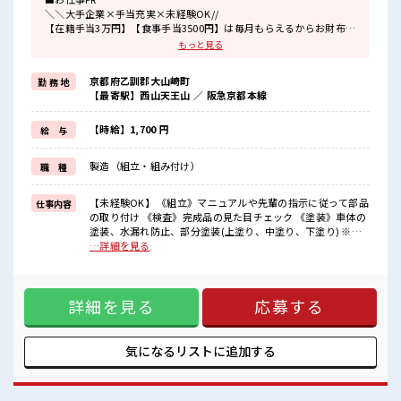
＼＼大手企業×手当充実×未経験OK//
【在籍手当3万円】【食事手当3500円】は毎月もらえるからお財布が
潤いまくり！
もっと見る
＼遠方の方も安心◎寮完備/
京都府乙訓郡大山崎町
勤 務 地
◎寮費は「タダ」のワンルーム寮
【最寄駅】西山天王山 ／ 阪急京都本線
◎家電付き1R寮
◎駐車場完備/マイカー持ち込みOK
ほかにも...
【時給】1,700 円
給 与
・赴任時は現地までの移動交通費支給
・寮から自転車やバイク通勤OKの寮もあり※空き状況による
製造（組立・組み付け）
職 種
・長岡京駅/京阪淀駅/阪急西山天王山駅から無料送迎バスもあり
さらに大阪で「ハリウッド映画の世界」を体験できるテーマパーク
までは電車で1時間30分ほど♪
【未経験OK】 《組立》マニュアルや先輩の指示に従って部品
仕事内容
大型連休があるので休みの日がワクワクする事間違いなし！
の取り付け 《検査》完成品の見た目チェック 《塗装》車体の
塗装、水漏れ防止、部分塗装(上塗り、中塗り、下塗り) ※適
■最短即日入社決定！
正を見て、配属先が決定します ※寮アリのお仕事！一人暮ら
…詳細を見る
条件があえば応募のその日に入社決定もできる！
しスタートにもピッタリ♪ ■お仕事PR ＼＼大手企業×手当充
実×未経験OK// 【在籍手当3万円】【食事手当3500円】は毎
■最短2営業日で入寮も可！
月もらえるからお財布が潤いまくり！ ＼遠方の方も安心◎寮
※規定有
詳細を見る
応募する
完備/ ◎寮費は「タダ」のワンルーム寮 ◎家電付き1R寮 ◎駐
車場完備/マイカー持ち込みOK ほかにも... ・赴任時は現地ま
■職場の雰囲気
での移動交通費支給 ・寮から自転車やバイク通勤OKの寮もあ
《20代・30代の男性スタッフさんも活躍中》
り※空き状況による ・長岡京駅/京阪淀駅/阪急西山天王山駅
気になるリストに
追加する
職場の人間関係⇒良好♪
から無料送迎バスもあり さらに大阪で「ハリウッド映画の世
未経験でも安心な就業環境！
界」を体験できるテーマパークまでは電車で1時間30分ほど♪
社内設備もバッチリ★
大型連休があるので休みの日がワクワクする事間違いなし！
売店・食堂・休憩室・ロッカー・自販機・喫煙所・スポットクーラ