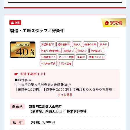
業や、 交替勤務の経験がある方もお待ちしております！ 丁寧
な研修があるので安心してスタートできますよ♪ ■職場の雰
囲気 《20代～30代の男性スタッフさん多数カツヤク中》 キレ
イ&空調完備でカイテキな職場環境☆ 近くにコンビニがある
ので便利♪ 無料駐車場があるのでマイカー通勤OK！ 休憩所/
寮完備
派遣
ロッカーあり！ #ryo
製造・工場スタッフ／好条件
未経験者OK
経験者歓迎
高収入
長期の仕事
寮あり
寮あり (寮費無料)
制服あり
研修あり
休憩室あり
社員食堂あり
ロッカー完備
染髪OK
残業 20H以上
平均年齢20代
30代が活躍
おすすめポイント
■お仕事PR
＼＼大手企業×手当充実×未経験OK//
【在籍手当3万円】【食事手当3500円】は毎月もらえるからお財布が
潤いまくり！
もっと見る
＼遠方の方も安心◎寮完備/
京都府乙訓郡大山崎町
勤 務 地
◎寮費は「タダ」のワンルーム寮
【最寄駅】西山天王山 ／ 阪急京都本線
◎家電付き1R寮
◎駐車場完備/マイカー持ち込みOK
ほかにも...
【時給】1,700 円
給 与
・赴任時は現地までの移動交通費支給