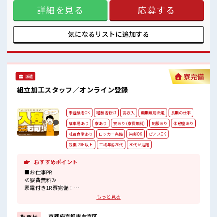
月もらえるからお財布が潤いまくり！ ＼遠方の方も安心◎寮
※規定有
詳細を見る
応募する
完備/ ◎ワンルーム寮 ◎家電付き1R寮 ◎駐車場完備なのでマ
イカー持ち込みOK ほかにも... ・赴任時は現地までの移動交通
■職場の雰囲気
費支給 ・寮から自転車やバイク通勤OKの寮もあり※空き状況
《20・30代の男性スタッフさんも活躍中》
による ・長岡京駅/京阪淀駅/阪急西山天王山駅から無料送迎
気になるリストに
追加する
職場の人間関係⇒良好♪
バスもあり さらに大阪で「ハリウッド映画の世界」を体験で
未経験でも安心な就業環境！
きるテーマパークまでは電車で1時間30分ほど♪ 大型連休が
社内設備もバッチリ★
あるので休みの日がワクワクする事間違いなし！ ■最短即日
売店・食堂・休憩室・ロッカー・自販機・喫煙所・スポットクーラ
入社決定！ 条件があえば応募のその日に入社決定もできる！
ーあり♪
■最短2営業日で入寮も可！ ※規定有 ■職場の雰囲気 《20・
寮完備
#ryo
派遣
30代の男性スタッフさんも活躍中》 職場の人間関係⇒良好♪
未経験でも安心な就業環境！ 社内設備もバッチリ★ 売店・食
組立加工スタッフ／オンライン登録
堂・休憩室・ロッカー・自販機・喫煙所・スポットクーラー
あり♪ #ryo
未経験者OK
経験者歓迎
高収入
無期雇用派遣
長期の仕事
駐車場あり
寮あり
寮あり (寮費無料)
制服あり
休憩室あり
社員食堂あり
ロッカー完備
染髪OK
ピアスOK
残業 20H以上
平均年齢20代
30代が活躍
おすすめポイント
■お仕事PR
≪寮費無料≫
家電付き1R寮完備！
寮費は無料なのでお金貯めたい方にも向いてます！！
もっと見る
≪収入UP♪≫
高時給+程よい残業で高収入が目指せちゃう♪
京都府京都市右京区
勤 務 地