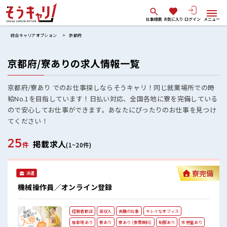
仕事検索
お気に入り
ログイン
メニュー
綜合キャリアオプション
京都府
京都府/寮ありの求人情報一覧
京都府/寮あり でのお仕事探しならそうキャリ！同じ就業場所での時
給No.1を目指しています！日払い対応、全国各地に寮を完備している
ので安心してお仕事ができます。あなたにぴったりのお仕事を見つけ
てください！
25
掲載求人
件
(1~20件)
寮完備
派遣
機械操作員／オンライン登録
経験者歓迎
高収入
長期の仕事
キレイなオフィス
駐車場あり
寮あり
寮あり (寮費無料)
制服あり
休憩室あり