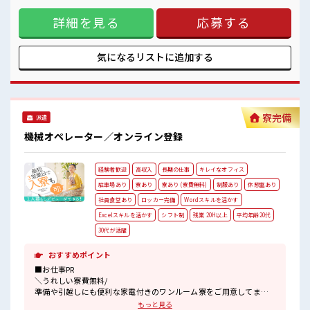
「吉富」駅より無料送迎バス有★
ススメ↓↓ TV/冷蔵庫/洗濯機/エアコンなどは備え付け！ 赴任
売店・社員食堂・ロッカー完備！
詳細を見る
応募する
時は現地までの移動交通費も規定支給！ ＼◎*無期雇用派遣
#ryo
◎*/ ◎当社と期間制限のない雇用契約を結んだ上で、 派遣先
で働けます◎ 大手企業の技術を身につけてスキルUPを目指し
ませんか(*≧∀≦) ■職場の雰囲気 《男性スタッフさんも多数
気になるリストに
追加する
カツヤク中》 分からないことも聞きやすい職場！ 空調完備で
年中カイテキ♪ キバツ過ぎなければ髪のカラーリングOK！
「吉富」駅より無料送迎バス有★ 売店・社員食堂・ロッカー
完備！ #ryo
寮完備
派遣
機械オペレーター／オンライン登録
経験者歓迎
高収入
長期の仕事
キレイなオフィス
駐車場あり
寮あり
寮あり (寮費無料)
制服あり
休憩室あり
社員食堂あり
ロッカー完備
Wordスキルを活かす
Excelスキルを活かす
シフト制
残業 20H以上
平均年齢20代
30代が活躍
おすすめポイント
■お仕事PR
＼うれしい寮費無料/
準備や引越しにも便利な家電付きのワンルーム寮をご用意してま
す。
もっと見る