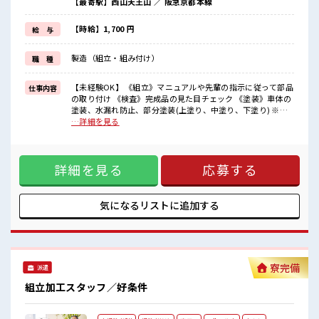
【最寄駅】西山天王山 ／ 阪急京都本線
◎家電付き1R寮
◎駐車場完備/マイカー持ち込みOK
ほかにも...
【時給】1,700 円
給 与
・赴任時は現地までの移動交通費支給
・寮から自転車やバイク通勤OKの寮もあり※空き状況による
製造（組立・組み付け）
職 種
・長岡京駅/京阪淀駅/阪急西山天王山駅から無料送迎バスもあり
さらに大阪で「ハリウッド映画の世界」を体験できるテーマパーク
までは電車で1時間30分ほど♪
【未経験OK】 《組立》マニュアルや先輩の指示に従って部品
仕事内容
大型連休があるので休みの日がワクワクする事間違いなし！
の取り付け 《検査》完成品の見た目チェック 《塗装》車体の
塗装、水漏れ防止、部分塗装(上塗り、中塗り、下塗り) ※適
■最短即日入社決定！
正を見て、配属先が決定します ※寮アリのお仕事！一人暮ら
…詳細を見る
条件があえば応募のその日に入社決定もできる！
しスタートにもピッタリ♪ ■お仕事PR ＼＼大手企業×手当充
実×未経験OK// 【在籍手当3万円】【食事手当3500円】は毎
■最短2営業日で入寮も可！
月もらえるからお財布が潤いまくり！ ＼遠方の方も安心◎寮
※規定有
詳細を見る
応募する
完備/ ◎寮費は「タダ」のワンルーム寮 ◎家電付き1R寮 ◎駐
車場完備/マイカー持ち込みOK ほかにも... ・赴任時は現地ま
■職場の雰囲気
での移動交通費支給 ・寮から自転車やバイク通勤OKの寮もあ
《20代・30代の男性スタッフさんも活躍中》
り※空き状況による ・長岡京駅/京阪淀駅/阪急西山天王山駅
気になるリストに
追加する
職場の人間関係⇒良好♪
から無料送迎バスもあり さらに大阪で「ハリウッド映画の世
未経験でも安心な就業環境！
界」を体験できるテーマパークまでは電車で1時間30分ほど♪
社内設備もバッチリ★
大型連休があるので休みの日がワクワクする事間違いなし！
売店・食堂・休憩室・ロッカー・自販機・喫煙所・スポットクーラ
■最短即日入社決定！ 条件があえば応募のその日に入社決定
ーあり♪
もできる！ ■最短2営業日で入寮も可！ ※規定有 ■職場の雰
寮完備
#ryo
派遣
囲気 《20代・30代の男性スタッフさんも活躍中》 職場の人間
#SOGO祝金
関係⇒良好♪ 未経験でも安心な就業環境！ 社内設備もバッチ
組立加工スタッフ／好条件
リ★ 売店・食堂・休憩室・ロッカー・自販機・喫煙所・スポ
ットクーラーあり♪ #ryo