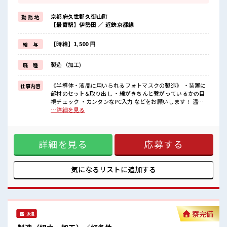
寮には駐車場も完備でマイカー通勤もOK！
現地までの移動交通費も支給！
京都府久世郡久御山町
勤 務 地
なので遠方からお越しの方も安心です♪
【最寄駅】伊勢田 ／ 近鉄京都線
＼おすすめポイント/
クリーンルーム内で室内の温度・湿度もキチンと管理されており、
【時給】1,500 円
給 与
季節に関係なく年間通して働きやすい環境です。
クリーンルームでの作業や、
製造（加工)
職 種
交替勤務の経験がある方もお待ちしております！
丁寧な研修があるので安心してスタートできますよ♪
《半導体・液晶に用いられるフォトマスクの製造》 ・装置に
仕事内容
■職場の雰囲気
部材のセット&取り出し ・線がきちんと繋がっているかの目
《20代～30代の男性スタッフさん多数カツヤク中》
視チェック ・カンタンなPC入力 などをお願いします！ 温度
キレイ&空調完備でカイテキな職場環境☆
23℃、湿度40～50%のクリーンルームでの作業！ ※寮アリの
…詳細を見る
近くにコンビニがあるので便利♪
お仕事！一人暮らしスタートにもピッタリ♪ ■お仕事PR ＼う
無料駐車場があるのでマイカー通勤OK！
れしい寮費無料/ 準備や引越しにも便利な家電付きのワンルー
休憩所/ロッカーあり！
ム寮をご用意してます。 寮には駐車場も完備でマイカー通勤
#ryo
詳細を見る
応募する
もOK！ 現地までの移動交通費も支給！ なので遠方からお越
しの方も安心です♪ ＼おすすめポイント/ クリーンルーム内
で室内の温度・湿度もキチンと管理されており、 季節に関係
なく年間通して働きやすい環境です。 クリーンルームでの作
気になるリストに
追加する
業や、 交替勤務の経験がある方もお待ちしております！ 丁寧
な研修があるので安心してスタートできますよ♪ ■職場の雰
囲気 《20代～30代の男性スタッフさん多数カツヤク中》 キレ
イ&空調完備でカイテキな職場環境☆ 近くにコンビニがある
ので便利♪ 無料駐車場があるのでマイカー通勤OK！ 休憩所/
寮完備
派遣
ロッカーあり！ #ryo