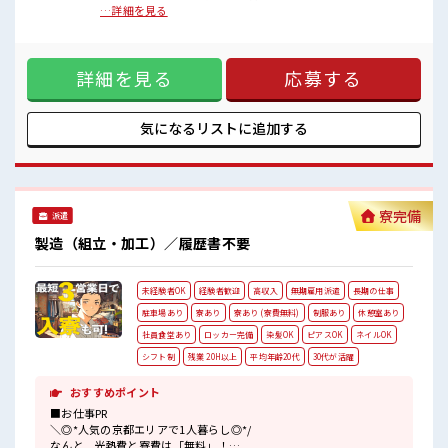
カフェテリア形式になっていておしゃれでメニューも豊富★
■お仕事PR ≪寮費無料≫ 家電付き1R寮完備！ 寮費は無料な
…詳細を見る
のでお金貯めたい方にも向いてます！！ ≪収入UP♪≫ 高時給
■職場の雰囲気
+程よい残業で高収入が目指せちゃう♪ ≪1R寮完備≫ 自宅～
派手すぎなければ多少のヘアカラーもOKなのはウレシイPoint☆
職場が遠くても興味があれば安心して応募できちゃう！ 自分
しっかり休める休憩室あり！
詳細を見る
応募する
で部屋を借りるより安く住めちゃうかも？ 生活に便利な家電
オンオフの切替もできちゃう！
付きなので初期費用も節約できる☆ ≪ヘアカラーOKで自由な
ロッカーあり！
雰囲気の職場≫ 明るすぎたり奇抜でなければ基本的に自由！
安心してお仕事に集中♪
(規定有)≪機能的な制服アリ≫ 制服があるので毎日の服装の
気になるリストに
追加する
#ryo
悩み解消♪ ≪無料駐車場あり≫ マイカー通勤もOK！ ≪食堂
あり≫ カフェテリア形式になっていておしゃれでメニューも
豊富★ ■職場の雰囲気 派手すぎなければ多少のヘアカラーも
OKなのはウレシイPoint☆ しっかり休める休憩室あり！ オン
オフの切替もできちゃう！ ロッカーあり！ 安心してお仕事に
寮完備
派遣
集中♪ #ryo
製造（組立・加工）／履歴書不要
未経験者OK
経験者歓迎
高収入
無期雇用派遣
長期の仕事
駐車場あり
寮あり
寮あり (寮費無料)
制服あり
休憩室あり
社員食堂あり
ロッカー完備
染髪OK
ピアスOK
ネイルOK
シフト制
残業 20H以上
平均年齢20代
30代が活躍
おすすめポイント
■お仕事PR
＼◎*人気の京都エリアで1人暮らし◎*/
なんと...光熱費と寮費は「無料」！