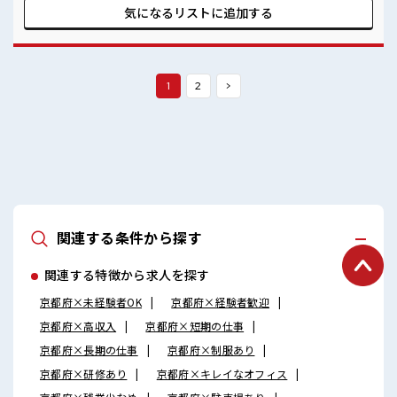
ませんか(*≧∀≦) ■職場の雰囲気 《男性スタッフさんも多数
気になるリストに
追加する
カツヤク中》 分からないことも聞きやすい職場！ 空調完備で
年中カイテキ♪ キバツ過ぎなければ髪のカラーリングOK！
「吉富」駅より無料送迎バス有★ 売店・社員食堂・ロッカー
完備！ #ryo
1
2
>
関連する条件から探す
関連する特徴から求人を探す
京都府×未経験者OK
京都府×経験者歓迎
京都府×高収入
京都府×短期の仕事
京都府×長期の仕事
京都府×制服あり
京都府×研修あり
京都府×キレイなオフィス