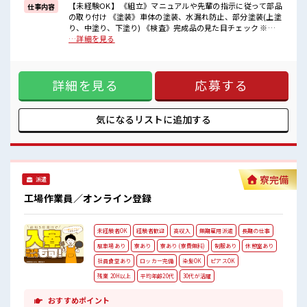
までは電車で1時間30分ほど♪
【未経験OK】 《組立》マニュアルや先輩の指示に従って部品
仕事内容
大型連休があるので休みの日がワクワクする事間違いなし！
の取り付け 《塗装》車体の塗装、水漏れ防止、部分塗装(上塗
り、中塗り、下塗り) 《検査》完成品の見た目チェック ※適
■最短即日入社決定！
正を見て、配属先が決定します ※寮アリのお仕事！一人暮ら
…詳細を見る
条件があえば応募のその日に入社決定もできる！
しスタートにもピッタリ♪ ■お仕事PR ＼＼大手企業×手当充
実×未経験OK// 【在籍手当3万円】【食事手当3500円】は毎
■最短2営業日で入寮も可！
月もらえるからお財布が潤いまくり！ ＼遠方の方も安心◎寮
※規定有
詳細を見る
応募する
完備/ ◎ワンルーム寮 ◎家電付き1R寮 ◎駐車場完備なのでマ
イカー持ち込みOK ほかにも... ・赴任時は現地までの移動交通
■職場の雰囲気
費支給 ・寮から自転車やバイク通勤OKの寮もあり※空き状況
《20・30代の男性スタッフさんも活躍中》
による ・長岡京駅/京阪淀駅/阪急西山天王山駅から無料送迎
気になるリストに
追加する
職場の人間関係⇒良好♪
バスもあり さらに大阪で「ハリウッド映画の世界」を体験で
未経験でも安心な就業環境！
きるテーマパークまでは電車で1時間30分ほど♪ 大型連休が
社内設備もバッチリ★
あるので休みの日がワクワクする事間違いなし！ ■最短即日
売店・食堂・休憩室・ロッカー・自販機・喫煙所・スポットクーラ
入社決定！ 条件があえば応募のその日に入社決定もできる！
ーあり♪
■最短2営業日で入寮も可！ ※規定有 ■職場の雰囲気 《20・
寮完備
#ryo
派遣
30代の男性スタッフさんも活躍中》 職場の人間関係⇒良好♪
未経験でも安心な就業環境！ 社内設備もバッチリ★ 売店・食
工場作業員／オンライン登録
堂・休憩室・ロッカー・自販機・喫煙所・スポットクーラー
あり♪ #ryo
未経験者OK
経験者歓迎
高収入
無期雇用派遣
長期の仕事
駐車場あり
寮あり
寮あり (寮費無料)
制服あり
休憩室あり
社員食堂あり
ロッカー完備
染髪OK
ピアスOK
残業 20H以上
平均年齢20代
30代が活躍
おすすめポイント