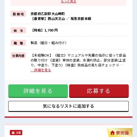
潤いまくり！
もっと見る
＼遠方の方も安心◎寮完備/
京都府乙訓郡大山崎町
勤 務 地
◎ワンルーム寮
【最寄駅】西山天王山 ／ 阪急京都本線
◎家電付き1R寮
◎駐車場完備なのでマイカー持ち込みOK
ほかにも...
【時給】1,700 円
給 与
・赴任時は現地までの移動交通費支給
・寮から自転車やバイク通勤OKの寮もあり※空き状況による
製造（組立・組み付け）
職 種
・長岡京駅/京阪淀駅/阪急西山天王山駅から無料送迎バスもあり
さらに大阪で「ハリウッド映画の世界」を体験できるテーマパーク
までは電車で1時間30分ほど♪
【未経験OK】 《組立》マニュアルや先輩の指示に従って部品
仕事内容
大型連休があるので休みの日がワクワクする事間違いなし！
の取り付け 《塗装》車体の塗装、水漏れ防止、部分塗装(上塗
り、中塗り、下塗り) 《検査》完成品の見た目チェック ※適
■最短即日入社決定！
正を見て、配属先が決定します ※寮アリのお仕事！一人暮ら
…詳細を見る
条件があえば応募のその日に入社決定もできる！
しスタートにもピッタリ♪ ■お仕事PR ＼＼大手企業×手当充
実×未経験OK// 【在籍手当3万円】【食事手当3500円】は毎
■最短2営業日で入寮も可！
月もらえるからお財布が潤いまくり！ ＼遠方の方も安心◎寮
※規定有
詳細を見る
応募する
完備/ ◎ワンルーム寮 ◎家電付き1R寮 ◎駐車場完備なのでマ
イカー持ち込みOK ほかにも... ・赴任時は現地までの移動交通
■職場の雰囲気
費支給 ・寮から自転車やバイク通勤OKの寮もあり※空き状況
《20・30代の男性スタッフさんも活躍中》
による ・長岡京駅/京阪淀駅/阪急西山天王山駅から無料送迎
気になるリストに
追加する
職場の人間関係⇒良好♪
バスもあり さらに大阪で「ハリウッド映画の世界」を体験で
未経験でも安心な就業環境！
きるテーマパークまでは電車で1時間30分ほど♪ 大型連休が
社内設備もバッチリ★
あるので休みの日がワクワクする事間違いなし！ ■最短即日
売店・食堂・休憩室・ロッカー・自販機・喫煙所・スポットクーラ
入社決定！ 条件があえば応募のその日に入社決定もできる！
ーあり♪
■最短2営業日で入寮も可！ ※規定有 ■職場の雰囲気 《20・
寮完備
#ryo
派遣
30代の男性スタッフさんも活躍中》 職場の人間関係⇒良好♪