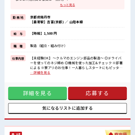
もっと見る
『一人暮らしをしたいけど費用をおさえタイ』
『家電を揃えるお金がナイ』
京都府南丹市
勤 務 地
そんな方にオススメ↓↓
【最寄駅】吉富(京都) ／ 山陰本線
TV/冷蔵庫/洗濯機/エアコンなどは備え付け！
赴任時は現地までの移動交通費も規定支給！
【時給】1,500 円
給 与
＼◎*無期雇用派遣◎*/
◎当社と期間制限のない雇用契約を結んだ上で、
製造（組立・組み付け）
職 種
派遣先で働けます◎
大手企業の技術を身につけてスキルUPを目指しませんか(*≧∀≦)
【未経験OK】 ～クルマのエンジン部品の製造～ ◎ドライバ
仕事内容
■職場の雰囲気
ーを使ってのネジ締め ◎機械を使った加工&チェック ※部署
《男性スタッフさんも多数カツヤク中》
による ※寮アリのお仕事！一人暮らしスタートにもピッタリ
分からないことも聞きやすい職場！
♪ ■お仕事PR ＼◎*人気の京都エリアで1人暮らし◎*/ なん
…詳細を見る
空調完備で年中カイテキ♪
と...光熱費と寮費は「無料」！ 『一人暮らしをしたいけど費
キバツ過ぎなければ髪のカラーリングOK！
用をおさえタイ』 『家電を揃えるお金がナイ』 そんな方にオ
「吉富」駅より無料送迎バス有★
ススメ↓↓ TV/冷蔵庫/洗濯機/エアコンなどは備え付け！ 赴任
売店・社員食堂・ロッカー完備！
詳細を見る
応募する
時は現地までの移動交通費も規定支給！ ＼◎*無期雇用派遣
#ryo
◎*/ ◎当社と期間制限のない雇用契約を結んだ上で、 派遣先
で働けます◎ 大手企業の技術を身につけてスキルUPを目指し
ませんか(*≧∀≦) ■職場の雰囲気 《男性スタッフさんも多数
気になるリストに
追加する
カツヤク中》 分からないことも聞きやすい職場！ 空調完備で
年中カイテキ♪ キバツ過ぎなければ髪のカラーリングOK！
「吉富」駅より無料送迎バス有★ 売店・社員食堂・ロッカー
完備！ #ryo
寮完備
派遣