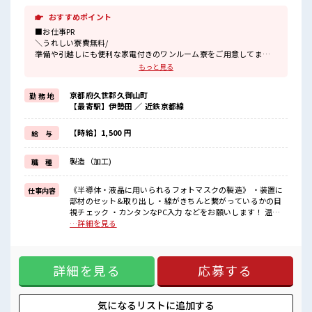
おすすめポイント
■お仕事PR
＼うれしい寮費無料/
準備や引越しにも便利な家電付きのワンルーム寮をご用意してま
す。
もっと見る
寮には駐車場も完備でマイカー通勤もOK！
現地までの移動交通費も支給！
京都府久世郡久御山町
勤 務 地
なので遠方からお越しの方も安心です♪
【最寄駅】伊勢田 ／ 近鉄京都線
＼おすすめポイント/
クリーンルーム内で室内の温度・湿度もキチンと管理されており、
【時給】1,500 円
給 与
季節に関係なく年間通して働きやすい環境です。
クリーンルームでの作業や、
製造（加工)
職 種
交替勤務の経験がある方もお待ちしております！
丁寧な研修があるので安心してスタートできますよ♪
《半導体・液晶に用いられるフォトマスクの製造》 ・装置に
仕事内容
■職場の雰囲気
部材のセット&取り出し ・線がきちんと繋がっているかの目
《20代～30代の男性スタッフさん多数カツヤク中》
視チェック ・カンタンなPC入力 などをお願いします！ 温度
キレイ&空調完備でカイテキな職場環境☆
23℃、湿度40～50%のクリーンルームでの作業！ ※寮アリの
…詳細を見る
近くにコンビニがあるので便利♪
お仕事！一人暮らしスタートにもピッタリ♪ ■お仕事PR ＼う
無料駐車場があるのでマイカー通勤OK！
れしい寮費無料/ 準備や引越しにも便利な家電付きのワンルー
休憩所/ロッカーあり！
ム寮をご用意してます。 寮には駐車場も完備でマイカー通勤
#ryo
詳細を見る
応募する
もOK！ 現地までの移動交通費も支給！ なので遠方からお越
しの方も安心です♪ ＼おすすめポイント/ クリーンルーム内
で室内の温度・湿度もキチンと管理されており、 季節に関係
なく年間通して働きやすい環境です。 クリーンルームでの作
気になるリストに
追加する