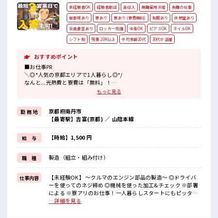
未経験者OK
経験者歓迎
高収入
無期雇用派遣
長期の仕事
駐車場あり
寮あり
寮あり (寮費無料)
制服あり
休憩室あり
社員食堂あり
ロッカー完備
染髪OK
ピアスOK
ネイルOK
シフト制
残業 20H以上
平均年齢20代
30代が活躍
おすすめポイント
■お仕事PR
＼◎*人気の京都エリアで1人暮らし◎*/
なんと...光熱費と寮費は「無料」！
もっと見る
『一人暮らしをしたいけど費用をおさえタイ』
『家電を揃えるお金がナイ』
京都府南丹市
勤 務 地
そんな方にオススメ↓↓
【最寄駅】吉富(京都) ／ 山陰本線
TV/冷蔵庫/洗濯機/エアコンなどは備え付け！
赴任時は現地までの移動交通費も規定支給！
【時給】1,500 円
給 与
＼◎*無期雇用派遣◎*/
◎当社と期間制限のない雇用契約を結んだ上で、
製造（組立・組み付け）
職 種
派遣先で働けます◎
大手企業の技術を身につけてスキルUPを目指しませんか(*≧∀≦)
【未経験OK】 ～クルマのエンジン部品の製造～ ◎ドライバ
仕事内容
■職場の雰囲気
ーを使ってのネジ締め ◎機械を使った加工&チェック ※部署
《男性スタッフさんも多数カツヤク中》
による ※寮アリのお仕事！一人暮らしスタートにもピッタリ
分からないことも聞きやすい職場！
♪ ■お仕事PR ＼◎*人気の京都エリアで1人暮らし◎*/ なん
…詳細を見る
空調完備で年中カイテキ♪
と...光熱費と寮費は「無料」！ 『一人暮らしをしたいけど費
キバツ過ぎなければ髪のカラーリングOK！
用をおさえタイ』 『家電を揃えるお金がナイ』 そんな方にオ