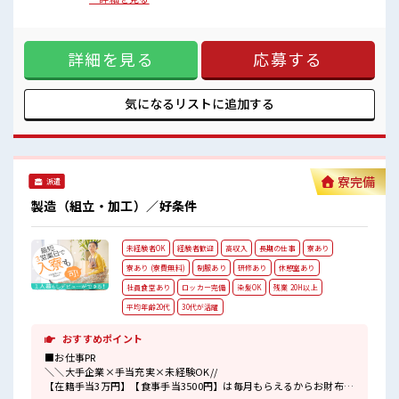
条件があえば応募のその日に入社決定もできる！
しスタートにもピッタリ♪ ■お仕事PR ＼＼大手企業×手当充
実×未経験OK// 【在籍手当3万円】【食事手当3500円】は毎
■最短2営業日で入寮も可！
月もらえるからお財布が潤いまくり！ ＼遠方の方も安心◎寮
※規定有
詳細を見る
応募する
完備/ ◎寮費は「タダ」のワンルーム寮 ◎家電付き1R寮 ◎駐
車場完備/マイカー持ち込みOK ほかにも... ・赴任時は現地ま
■職場の雰囲気
での移動交通費支給 ・寮から自転車やバイク通勤OKの寮もあ
《20代・30代の男性スタッフさんも活躍中》
り※空き状況による ・長岡京駅/京阪淀駅/阪急西山天王山駅
気になるリストに
追加する
職場の人間関係⇒良好♪
から無料送迎バスもあり さらに大阪で「ハリウッド映画の世
未経験でも安心な就業環境！
界」を体験できるテーマパークまでは電車で1時間30分ほど♪
社内設備もバッチリ★
大型連休があるので休みの日がワクワクする事間違いなし！
売店・食堂・休憩室・ロッカー・自販機・喫煙所・スポットクーラ
■最短即日入社決定！ 条件があえば応募のその日に入社決定
ーあり♪
もできる！ ■最短2営業日で入寮も可！ ※規定有 ■職場の雰
寮完備
#ryo
派遣
囲気 《20代・30代の男性スタッフさんも活躍中》 職場の人間
#SOGO祝金
関係⇒良好♪ 未経験でも安心な就業環境！ 社内設備もバッチ
製造（組立・加工）／好条件
リ★ 売店・食堂・休憩室・ロッカー・自販機・喫煙所・スポ
ットクーラーあり♪ #ryo
未経験者OK
経験者歓迎
高収入
長期の仕事
寮あり
寮あり (寮費無料)
制服あり
研修あり
休憩室あり
社員食堂あり
ロッカー完備
染髪OK
残業 20H以上
平均年齢20代
30代が活躍
おすすめポイント
■お仕事PR
＼＼大手企業×手当充実×未経験OK//
【在籍手当3万円】【食事手当3500円】は毎月もらえるからお財布が