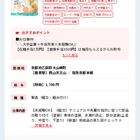
未経験者OK
経験者歓迎
高収入
長期の仕事
寮あり
寮あり (寮費無料)
制服あり
研修あり
休憩室あり
社員食堂あり
ロッカー完備
染髪OK
残業 20H以上
平均年齢20代
30代が活躍
おすすめポイント
■お仕事PR
＼＼大手企業×手当充実×未経験OK//
【在籍手当3万円】【食事手当3500円】は毎月もらえるからお財布が
潤いまくり！
もっと見る
＼遠方の方も安心◎寮完備/
京都府乙訓郡大山崎町
勤 務 地
◎ワンルーム寮
【最寄駅】西山天王山 ／ 阪急京都本線
◎家電付き1R寮
◎駐車場完備なのでマイカー持ち込みOK
ほかにも...
【時給】1,700 円
給 与
・赴任時は現地までの移動交通費支給
・寮から自転車やバイク通勤OKの寮もあり※空き状況による
製造（組立・組み付け）
職 種
・長岡京駅/京阪淀駅/阪急西山天王山駅から無料送迎バスもあり
さらに大阪で「ハリウッド映画の世界」を体験できるテーマパーク
までは電車で1時間30分ほど♪
【未経験OK】 《組立》マニュアルや先輩の指示に従って部品
仕事内容
大型連休があるので休みの日がワクワクする事間違いなし！
の取り付け 《塗装》車体の塗装、水漏れ防止、部分塗装(上塗
り、中塗り、下塗り) 《検査》完成品の見た目チェック ※適
■最短即日入社決定！
正を見て、配属先が決定します ※寮アリのお仕事！一人暮ら
…詳細を見る
条件があえば応募のその日に入社決定もできる！
しスタートにもピッタリ♪ ■お仕事PR ＼＼大手企業×手当充
実×未経験OK// 【在籍手当3万円】【食事手当3500円】は毎
■最短2営業日で入寮も可！