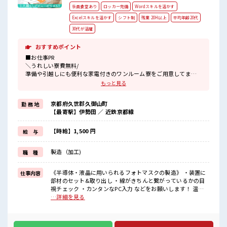
社員食堂あり
ロッカー完備
Wordスキルを活かす
Excelスキルを活かす
シフト制
残業 20H以上
平均年齢20代
30代が活躍
おすすめポイント
■お仕事PR
＼うれしい寮費無料/
準備や引越しにも便利な家電付きのワンルーム寮をご用意してま
す。
もっと見る
寮には駐車場も完備でマイカー通勤もOK！
現地までの移動交通費も支給！
京都府久世郡久御山町
勤 務 地
なので遠方からお越しの方も安心です♪
【最寄駅】伊勢田 ／ 近鉄京都線
＼おすすめポイント/
クリーンルーム内で室内の温度・湿度もキチンと管理されており、
【時給】1,500 円
給 与
季節に関係なく年間通して働きやすい環境です。
クリーンルームでの作業や、
製造（加工)
職 種
交替勤務の経験がある方もお待ちしております！
丁寧な研修があるので安心してスタートできますよ♪
《半導体・液晶に用いられるフォトマスクの製造》 ・装置に
仕事内容
■職場の雰囲気
部材のセット&取り出し ・線がきちんと繋がっているかの目
《20代～30代の男性スタッフさん多数カツヤク中》
視チェック ・カンタンなPC入力 などをお願いします！ 温度
キレイ&空調完備でカイテキな職場環境☆
23℃、湿度40～50%のクリーンルームでの作業！ ※寮アリの
…詳細を見る
近くにコンビニがあるので便利♪
お仕事！一人暮らしスタートにもピッタリ♪ ■お仕事PR ＼う
無料駐車場があるのでマイカー通勤OK！
れしい寮費無料/ 準備や引越しにも便利な家電付きのワンルー
休憩所/ロッカーあり！
ム寮をご用意してます。 寮には駐車場も完備でマイカー通勤