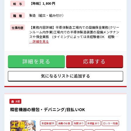
≪未経験でも活躍できる≫
【時給】1,800 円
給 与
新しいことにチャレンジするのは不安だけど、
しっかり働く環境が整っています！
製造（組立・組み付け）
職 種
イチからスキルUP・ステップUP目指していきましょう！
≪自分に合った期間で働ける≫
福利厚生が整った派遣のお仕事です！
【業務内容詳細】半導体製造工場内での設備保全業務(クリー
仕事内容
ンルーム内作業)工場内での半導体製造装置の設備メンテナン
■職場の雰囲気
スや保全業務 (タイミングによっては未経験者OK 経験あ
髪型にこだわりのあるアナタは必見！
れば尚良し)機械の保全、メンテナンス。機械の消耗品(刃工具
…詳細を見る
髪型自由な職場！
など)の脱着業務。ネジの取付けやウエスを用いたクリーニン
20代が多数活躍中！
グ作業。(溶剤などを使用して洗浄します。)及び装置オペレー
社会人経験が浅くてもOK！
ション。【取扱製品情報】半導体製造装置 ■お仕事PR ≪残業
ここから経験積んでいきましょ！
詳細を見る
応募する
で収入アップ≫ 高収入を希望される方にオススメ。 残業は月
一息つける休憩スペースもあります！
20時間以上あります♪ ≪髪型自由≫ 基本的に髪色自由で明る
すぎたり奇抜でなければOKです！ (規定有)≪機能的な制服ア
リ≫ 制服があるので、 毎日の服装の悩み解消♪ ≪未経験でも
気になるリストに
追加する
活躍できる≫ 新しいことにチャレンジするのは不安だけど、
しっかり働く環境が整っています！ イチからスキルUP・ステ
ップUP目指していきましょう！ ≪自分に合った期間で働ける
≫ 福利厚生が整った派遣のお仕事です！ ■職場の雰囲気 髪型
にこだわりのあるアナタは必見！ 髪型自由な職場！ 20代が多
派遣
数活躍中！ 社会人経験が浅くてもOK！ ここから経験積んで
いきましょ！ 一息つける休憩スペースもあります！
精密機器の梱包・デバニング/日払いOK
未経験者OK
長期の仕事
制服あり
休憩室あり
ロッカー完備