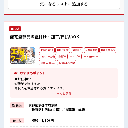
っています！ イチからスキルUP・ステップUP目指していき
気になるリストに
追加する
ましょう！ ■職場の雰囲気 少人数の職場でこじんまり。 職場
の仲間との交流もできちゃうかも？ 明るすぎたり奇抜過ぎな
ければヘアカラーOK！ 休憩室で楽しくおしゃべり！ ストレ
ス解消☆
派遣
配電盤部品の組付け・加工/日払いOK
未経験者OK
長期の仕事
制服あり
休憩室あり
社員食堂あり
ロッカー完備
染髪OK
ピアスOK
土日祝日休み
残業 20H以上
40代以上も活躍
おすすめポイント
■お仕事PR
≪残業で稼げる≫
高収入を希望される方にオススメ。
残業は月20時間以上あります♪
もっと見る
≪週休2日制≫
週末は家族や友人と一緒にプライベート満喫！
京都府京都市右京区
勤 務 地
≪モチベーションもUP≫
【最寄駅】西院(京福) ／ 嵐電嵐山本線
派手過ぎなければ髪型や髪色自由♪
(規定有)制服があると毎日の服選びに悩まずOK♪
≪未経験の方も大カンゲイ≫
【時給】1,300 円
給 与
新しいことにチャレンジするのは不安だけど、