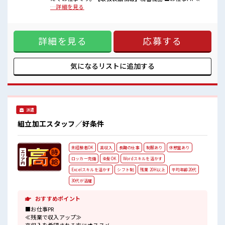
■職場の雰囲気
ぼ定時で帰れる≫ 時間をしっかり確保できる、 残業基本ナシ
…詳細を見る
『少人数』だからコミュニケーションも取りやすい？
のお仕事♪ オンとオフをきっちり切り替えたい方にオスス
髪型・髪色自由♪
メ！ ≪週休2日制≫ 週末は家族や友人と一緒にプライベート
派手過ぎなければOKだから、
満喫！ ≪モチベーションもUP≫ 派手過ぎなければ髪型や髪色
モチベーションもUP！
詳細を見る
応募する
自由♪ (規定有)≪機能的な制服アリ≫ 制服があるので、 毎日
休憩時間にゆっくりできるスペース完備！
の服装の悩み解消♪ ≪未経験でも活躍できる≫ 新しいことに
チャレンジするのは不安だけど、 しっかり働く環境が整って
います！ イチからスキルUP・ステップUP目指していきまし
気になるリストに
追加する
ょう！ ■職場の雰囲気 『少人数』だからコミュニケーション
も取りやすい？ 髪型・髪色自由♪ 派手過ぎなければOKだか
ら、 モチベーションもUP！ 休憩時間にゆっくりできるスペー
ス完備！
派遣
組立加工スタッフ／好条件
未経験者OK
高収入
長期の仕事
制服あり
休憩室あり
ロッカー完備
染髪OK
Wordスキルを活かす
Excelスキルを活かす
シフト制
残業 20H以上
平均年齢20代
30代が活躍
おすすめポイント
■お仕事PR
≪残業で収入アップ≫