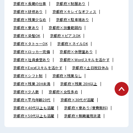
京都府×長期の仕事
京都府×制服あり
京都府×研修あり
京都府×キレイなオフィス
京都府×残業少なめ
京都府×駐車場あり
京都府×寮あり
京都府×扶養範囲内
京都府×染髪OK
京都府×ピアスOK
京都府×タトゥーOK
京都府×ネイルOK
京都府×ロッカー完備
京都府×休憩室あり
京都府×社員食堂あり
京都府×Wordスキルを活かす
京都府×Excelスキルを活かす
京都府×土日祝日休み
京都府×シフト制
京都府×残業なし
京都府×残業 20H未満
京都府×残業 20H以上
京都府×少人数
京都府×女性多め
京都府×平均年齢20代
京都府×30代が活躍
京都府×40代以上も活躍
京都府×寮あり (寮費無料)
京都府×50代以上も活躍
京都府×無期雇用派遣