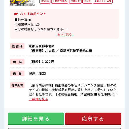
染髪OK
土日祝日休み
残業なし
少人数
40代以上も活躍
おすすめポイント
■お仕事PR
≪残業基本なし≫
自分の時間をしっかり確保できる、
残業基本ナシのお仕事♪
もっと見る
オンとオフをきっちり切り替えたい方にオススメ！
≪週休2日制≫
京都府京都市北区
勤 務 地
週末は家族や友人と一緒にプライベート満喫！
【最寄駅】北大路 ／ 京都市営地下鉄烏丸線
≪モチベーションもUP≫
派手過ぎなければ髪型や髪色自由♪
(規定有)≪動きやすい制服アリ≫
【時給】1,220 円
給 与
制服があるので、
毎日の服装の悩み解消♪
製造（加工)
職 種
≪未経験の方も大カンゲイ≫
新しいことにチャレンジするのは不安だけど、
しっかり働く環境が整っています！
【業務内容詳細】精密機器の梱包やデバニング業務。様々の
仕事内容
イチからスキルUP・ステップUP目指していきましょう！
サイズの機械・機械部品を専用の資材を用いて梱包していた
だくお仕事です。【取扱製品情報】精密機器 ■お仕事PR ≪残
■職場の雰囲気
業基本なし≫ 自分の時間をしっかり確保できる、 残業基本ナ
…詳細を見る
少人数の職場でこじんまり。
シのお仕事♪ オンとオフをきっちり切り替えたい方にオスス
職場の仲間との交流もできちゃうかも？
メ！ ≪週休2日制≫ 週末は家族や友人と一緒にプライベート
明るすぎたり奇抜過ぎなければヘアカラーOK！
満喫！ ≪モチベーションもUP≫ 派手過ぎなければ髪型や髪色
休憩室で楽しくおしゃべり！
詳細を見る
応募する
自由♪ (規定有)≪動きやすい制服アリ≫ 制服があるので、 毎
ストレス解消☆
日の服装の悩み解消♪ ≪未経験の方も大カンゲイ≫ 新しいこ
とにチャレンジするのは不安だけど、 しっかり働く環境が整