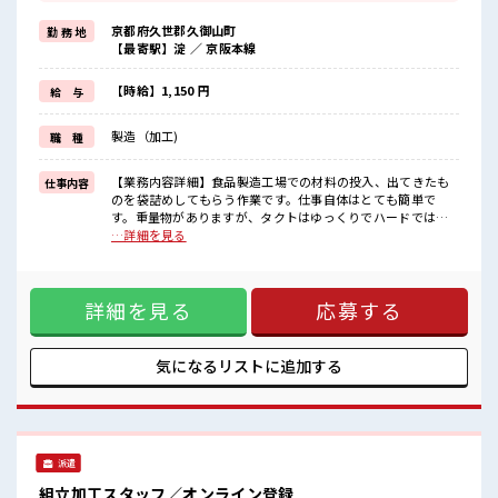
≪髪型自由≫
基本的に髪色自由で明るすぎたり奇抜でなければOKです！
京都府久世郡久御山町
勤 務 地
(規定有)≪ラクラク制服アリ≫
【最寄駅】淀 ／ 京阪本線
制服があるので、
毎日の服装の悩み解消♪
≪未経験でも活躍できる≫
【時給】1,150 円
給 与
新しいことにチャレンジするのは不安だけど、
しっかり働く環境が整っています！
製造（加工)
職 種
イチからスキルUP・ステップUP目指していきましょう！
≪自分に向いている仕事が探せる≫
困った事などがあれば、
【業務内容詳細】食品製造工場での材料の投入、出てきたも
仕事内容
担当がしっかりサポートします！
のを袋詰めしてもらう作業です。仕事自体はとても簡単で
す。重量物がありますが、タクトはゆっくりでハードではあ
■職場の雰囲気
りません。1袋(20kg)最速のマシンでも1時間に60kgしか処理
…詳細を見る
明るすぎたり奇抜過ぎなければヘアカラーOK！
できないので、最大(最速)で3袋の材料投入が仕事です。【取
休憩室で楽しくランチ♪
扱製品情報】食品製造工場での材料の投入 ■お仕事PR ≪残業
時間があれば昼寝もしちゃおう！
で稼げる≫ 高収入を希望される方にオススメ。 残業は月20時
ロッカーあり！
詳細を見る
応募する
間以上あります♪ ≪髪型自由≫ 基本的に髪色自由で明るすぎ
安心してお仕事に集中♪
たり奇抜でなければOKです！ (規定有)≪ラクラク制服アリ≫
残業がしっかりあるお仕事！
制服があるので、 毎日の服装の悩み解消♪ ≪未経験でも活躍
できる≫ 新しいことにチャレンジするのは不安だけど、 しっ
気になるリストに
追加する
かり働く環境が整っています！ イチからスキルUP・ステップ
UP目指していきましょう！ ≪自分に向いている仕事が探せる
≫ 困った事などがあれば、 担当がしっかりサポートします！
■職場の雰囲気 明るすぎたり奇抜過ぎなければヘアカラー
OK！ 休憩室で楽しくランチ♪ 時間があれば昼寝もしちゃお
派遣
う！ ロッカーあり！ 安心してお仕事に集中♪ 残業がしっかり
あるお仕事！
組立加工スタッフ／オンライン登録