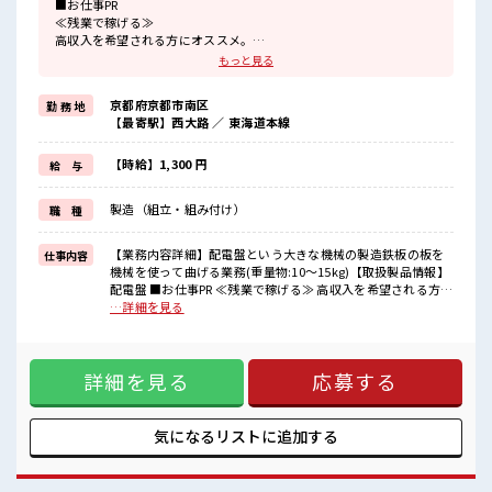
■お仕事PR
≪残業で稼げる≫
高収入を希望される方にオススメ。
残業は月20時間以上あります♪
もっと見る
≪週休2日制≫
週末は家族や友人と一緒にプライベート満喫！
京都府京都市南区
勤 務 地
≪モチベーションもUP≫
【最寄駅】西大路 ／ 東海道本線
派手過ぎなければ髪型や髪色自由♪
(規定有)≪動きやすい制服アリ≫
制服があるので、
【時給】1,300 円
給 与
毎日の服装の悩み解消♪
≪未経験OKの仕事≫
製造（組立・組み付け）
職 種
新しいことにチャレンジするのは不安だけど、
しっかり働く環境が整っています！
イチからスキルUP・ステップUP目指していきましょう！
【業務内容詳細】配電盤という大きな機械の製造鉄板の板を
仕事内容
機械を使って曲げる業務(重量物:10～15kg)【取扱製品情報】
■職場の雰囲気
配電盤 ■お仕事PR ≪残業で稼げる≫ 高収入を希望される方に
キバツ過ぎなければ髪色・髪型は自由！
オススメ。 残業は月20時間以上あります♪ ≪週休2日制≫ 週
…詳細を見る
あなたの個性を大事にできます♪
末は家族や友人と一緒にプライベート満喫！ ≪モチベーショ
≪20代の方が多数活躍中の職場≫
ンもUP≫ 派手過ぎなければ髪型や髪色自由♪ (規定有)≪動き
しっかり休める休憩室あり！
やすい制服アリ≫ 制服があるので、 毎日の服装の悩み解消♪
オンオフの切替もできちゃう！
詳細を見る
応募する
≪未経験OKの仕事≫ 新しいことにチャレンジするのは不安だ
けど、 しっかり働く環境が整っています！ イチからスキル
UP・ステップUP目指していきましょう！ ■職場の雰囲気 キ
バツ過ぎなければ髪色・髪型は自由！ あなたの個性を大事に
気になるリストに
追加する
できます♪ ≪20代の方が多数活躍中の職場≫ しっかり休める
休憩室あり！ オンオフの切替もできちゃう！