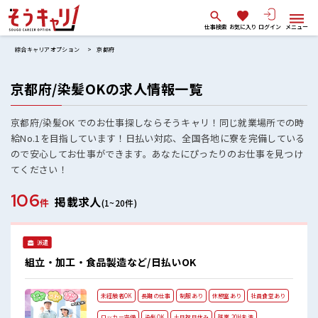
仕事検索
お気に入り
ログイン
メニュー
綜合キャリアオプション
京都府
京都府/染髪OKの求人情報一覧
京都府/染髪OK でのお仕事探しならそうキャリ！同じ就業場所での時
給No.1を目指しています！日払い対応、全国各地に寮を完備している
ので安心してお仕事ができます。あなたにぴったりのお仕事を見つけ
てください！
106
掲載求人
件
(1~20件)
派遣
組立・加工・食品製造など/日払いOK
未経験者OK
長期の仕事
制服あり
休憩室あり
社員食堂あり
ロッカー完備
染髪OK
土日祝日休み
残業 20H未満