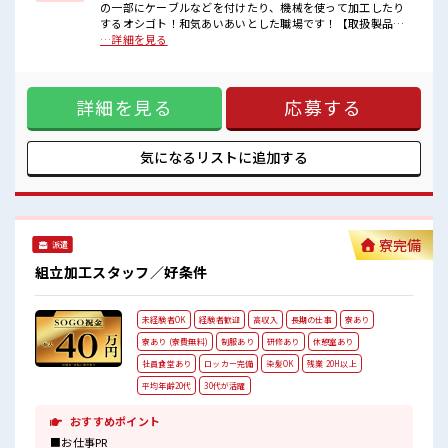
の一部にケーブルなどを付けたり、機械を使って加工したり
■職場の雰囲気
するオシゴト！和気あいあいとした職場です！【取扱製品情
派手すぎなければ多少のヘアカラーもOKなのはウレシイPoint☆
報】配電盤 ■お仕事PR ≪残業で稼げる≫ 高収入を希望される
…詳細を見る
一息つける休憩スペースもあります！
方にオススメ。 残業は月20時間以上あります♪ ≪週休2日制
ロッカーあり！
≫ 週末は家族や友人と一緒にプライベート満喫！ ≪髪色自由
安心してお仕事に集中♪
で自分らしく働く≫ 明るすぎたり奇抜でなければ基本的に自
残業がしっかりあるお仕事！
詳細を見る
応募する
由！ (規定有)≪ラクラク制服アリ≫ 制服があるので、 毎日の
服装の悩み解消♪ ≪未経験OKの仕事≫ 新しいことにチャレ
ンジするのは不安だけど、 しっかり働く環境が整っていま
す！ イチからスキルUP・ステップUP目指していきましょ
気になるリストに
追加する
う！ ■職場の雰囲気 派手すぎなければ多少のヘアカラーも
OKなのはウレシイPoint☆ 一息つける休憩スペースもありま
す！ ロッカーあり！ 安心してお仕事に集中♪ 残業がしっかり
あるお仕事！
寮完備
派遣
組立加工スタッフ／好条件
未経験者OK
経験者歓迎
高収入
長期の仕事
寮あり
寮あり (寮費無料)
制服あり
研修あり
休憩室あり
社員食堂あり
ロッカー完備
染髪OK
残業 20H以上
平均年齢20代
30代が活躍
おすすめポイント
■お仕事PR