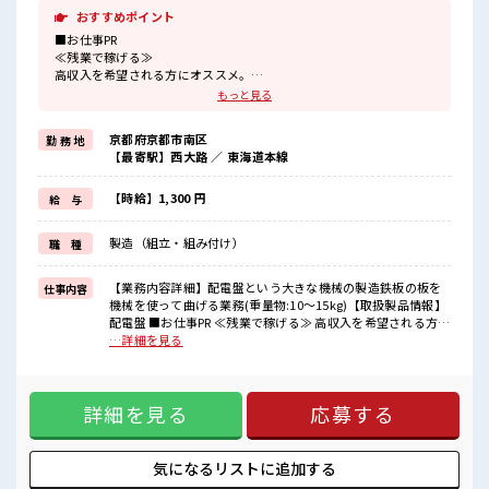
おすすめポイント
■お仕事PR
≪残業で稼げる≫
高収入を希望される方にオススメ。
残業は月20時間以上あります♪
もっと見る
≪完全週休二日制≫
週末は家族や友人と一緒にプライベート満喫！
京都府京都市南区
勤 務 地
≪モチベーションもUP≫
【最寄駅】西大路 ／ 東海道本線
派手過ぎなければ髪型や髪色自由♪
(規定有)≪機能的な制服アリ≫
制服があるので、
【時給】1,300 円
給 与
毎日の服装の悩み解消♪
≪未経験でも活躍できる≫
製造（組立・組み付け）
職 種
新しいことにチャレンジするのは不安だけど、
しっかり働く環境が整っています！
イチからスキルUP・ステップUP目指していきましょう！
【業務内容詳細】配電盤という大きな機械の製造鉄板の板を
仕事内容
機械を使って曲げる業務(重量物:10～15kg)【取扱製品情報】
■職場の雰囲気
配電盤 ■お仕事PR ≪残業で稼げる≫ 高収入を希望される方に
髪型にこだわりのあるアナタは必見！
オススメ。 残業は月20時間以上あります♪ ≪完全週休二日制
…詳細を見る
髪型自由な職場！
≫ 週末は家族や友人と一緒にプライベート満喫！ ≪モチベー
20代活躍中のフレッシュな職場です☆
ションもUP≫ 派手過ぎなければ髪型や髪色自由♪ (規定有)≪
休憩室で楽しくおしゃべり！
機能的な制服アリ≫ 制服があるので、 毎日の服装の悩み解消
ストレス解消☆
詳細を見る
応募する
♪ ≪未経験でも活躍できる≫ 新しいことにチャレンジするの
残業がしっかりあるお仕事！
は不安だけど、 しっかり働く環境が整っています！ イチから
スキルUP・ステップUP目指していきましょう！ ■職場の雰
囲気 髪型にこだわりのあるアナタは必見！ 髪型自由な職場！
気になるリストに
追加する
20代活躍中のフレッシュな職場です☆ 休憩室で楽しくおしゃ