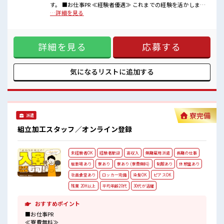
■職場の雰囲気
す。 ■お仕事PR ≪経験者優遇≫ これまでの経験を活かしませ
少人数の職場でこじんまり。
んか？ ブランクがあっても大丈夫♪ 経験はちょっとだけ…と
…詳細を見る
職場の仲間との交流もできちゃうかも？
いう方もOK！ ≪時間にメリハリを≫ 残業はほとんどナシ！
明るすぎたり奇抜過ぎなければヘアカラーOK！
場合によってはお願いすることもあります♪ ≪土日祝休のお
20代活躍中のフレッシュな職場です☆
仕事≫ 家族や友人と一緒にプライベート満喫！ ≪髪色自由で
詳細を見る
応募する
自分らしく働く≫ 明るすぎたり奇抜でなければ基本的に自
由！ (規定有)≪自分に向いている仕事が探せる≫ 困った事な
どがあれば、 担当がしっかりサポートします！ ■職場の雰囲
気 少人数の職場でこじんまり。 職場の仲間との交流もできち
気になるリストに
追加する
ゃうかも？ 明るすぎたり奇抜過ぎなければヘアカラーOK！
20代活躍中のフレッシュな職場です☆
寮完備
派遣
組立加工スタッフ／オンライン登録
未経験者OK
経験者歓迎
高収入
無期雇用派遣
長期の仕事
駐車場あり
寮あり
寮あり (寮費無料)
制服あり
休憩室あり
社員食堂あり
ロッカー完備
染髪OK
ピアスOK
残業 20H以上
平均年齢20代
30代が活躍
おすすめポイント
■お仕事PR
≪寮費無料≫