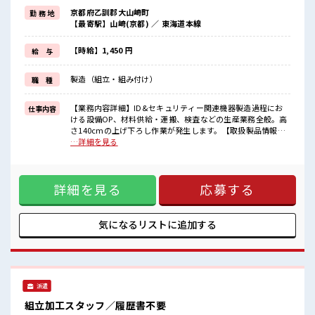
週末は家族や友人と一緒にプライベート満喫！
京都府乙訓郡大山崎町
勤 務 地
≪髪型自由≫
【最寄駅】山崎(京都) ／ 東海道本線
基本的に髪色自由で明るすぎたり奇抜でなければOKです！
(規定有)≪機能的な制服アリ≫
制服があるので、
【時給】1,450 円
給 与
毎日の服装の悩み解消♪
≪初めての仕事だけど自分にもできそう≫
製造（組立・組み付け）
職 種
新しいことにチャレンジするのは不安だけど、
しっかり働く環境が整っています！
イチからスキルUP・ステップUP目指していきましょう！
【業務内容詳細】ID&セキュリティー関連機器製造過程にお
仕事内容
ける設備OP、材料供給・運搬、検査などの生産業務全般。高
■職場の雰囲気
さ140cmの上げ下ろし作業が発生します。【取扱製品情報】
髪型にこだわりのあるアナタは必見！
ID&セキュリティー関連機器 ■お仕事PR ≪稼ぎたい人向け≫
…詳細を見る
髪型自由な職場！
高収入を希望される方にオススメ。 残業は月20時間以上あり
休憩時間にゆっくりできるスペース完備！
ます♪ ≪週休2日制≫ 週末は家族や友人と一緒にプライベー
職場にはロッカー完備！
ト満喫！ ≪髪型自由≫ 基本的に髪色自由で明るすぎたり奇抜
私物の置きすぎには注意が必要ですね★
詳細を見る
応募する
でなければOKです！ (規定有)≪機能的な制服アリ≫ 制服があ
るので、 毎日の服装の悩み解消♪ ≪初めての仕事だけど自分
にもできそう≫ 新しいことにチャレンジするのは不安だけ
ど、 しっかり働く環境が整っています！ イチからスキルUP・
気になるリストに
追加する
ステップUP目指していきましょう！ ■職場の雰囲気 髪型にこ
だわりのあるアナタは必見！ 髪型自由な職場！ 休憩時間にゆ
っくりできるスペース完備！ 職場にはロッカー完備！ 私物の
置きすぎには注意が必要ですね★
派遣
組立加工スタッフ／履歴書不要