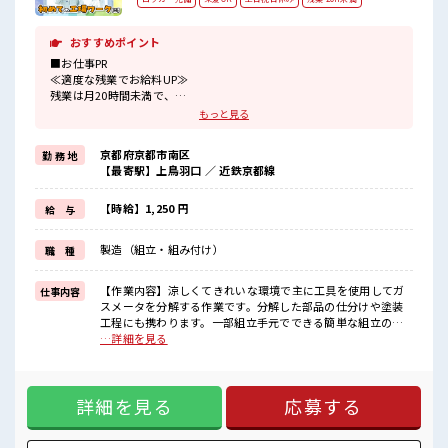
おすすめポイント
■お仕事PR
≪適度な残業でお給料UP≫
残業は月20時間未満で、
ほどよく稼げます♪
もっと見る
≪完全週休二日制≫
週末は家族や友人と一緒にプライベート満喫！
京都府京都市南区
勤 務 地
≪モチベーションもUP≫
【最寄駅】上鳥羽口 ／ 近鉄京都線
派手過ぎなければ髪型や髪色自由♪
(規定有)≪ラクラク制服アリ≫
制服があるので、
【時給】1,250 円
給 与
毎日の服装の悩み解消♪
≪未経験OKの仕事≫
製造（組立・組み付け）
職 種
新しいことにチャレンジするのは不安だけど、
しっかり働く環境が整っています！
イチからスキルUP・ステップUP目指していきましょう！
【作業内容】涼しくてきれいな環境で主に工具を使用してガ
仕事内容
スメータを分解する作業です。分解した部品の仕分けや塗装
■職場の雰囲気
工程にも携わります。一部組立手元でできる簡単な組立のお
明るすぎたり奇抜過ぎなければヘアカラーOK！
仕事もお任せします。【取扱製品】ガスメータ ■お仕事PR ≪
…詳細を見る
休憩室でホッと一息リフレッシュ！
適度な残業でお給料UP≫ 残業は月20時間未満で、 ほどよく
ロッカーあり！
稼げます♪ ≪完全週休二日制≫ 週末は家族や友人と一緒にプ
安心してお仕事に集中♪
ライベート満喫！ ≪モチベーションもUP≫ 派手過ぎなければ
詳細を見る
応募する
髪型や髪色自由♪ (規定有)≪ラクラク制服アリ≫ 制服がある
ので、 毎日の服装の悩み解消♪ ≪未経験OKの仕事≫ 新しい
ことにチャレンジするのは不安だけど、 しっかり働く環境が