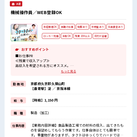
派遣
集中♪ #ryo
機械操作員／WEB登録OK
未経験者OK
長期の仕事
制服あり
休憩室あり
社員食堂あり
ロッカー完備
染髪OK
残業 20H以上
30代が活躍
おすすめポイント
■お仕事PR
≪残業で収入アップ≫
高収入を希望される方にオススメ。
残業は月20時間以上あります♪
もっと見る
≪ヘアカラーOKで自由な雰囲気の職場≫
明るすぎたり奇抜でなければ基本的に自由！
京都府久世郡久御山町
勤 務 地
(規定有)≪動きやすい制服アリ≫
【最寄駅】淀 ／ 京阪本線
制服があるので、
毎日の服装の悩み解消♪
≪未経験OKの仕事≫
【時給】1,150 円
給 与
新しいことにチャレンジするのは不安だけど、
しっかり働く環境が整っています！
製造（加工)
職 種
イチからスキルUP・ステップUP目指していきましょう！
≪収入アップを目指せる≫
高時給だらけの派遣のお仕事です！
【業務内容詳細】食品製造工場での材料の投入、出てきたも
仕事内容
のを袋詰めしてもらう作業です。仕事自体はとても簡単で
■職場の雰囲気
す。重量物がありますが、タクトはゆっくりでハードではあ