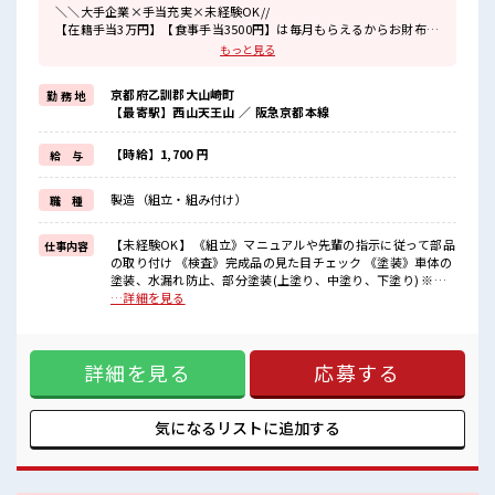
＼＼大手企業×手当充実×未経験OK//
【在籍手当3万円】【食事手当3500円】は毎月もらえるからお財布が
潤いまくり！
もっと見る
＼遠方の方も安心◎寮完備/
京都府乙訓郡大山崎町
勤 務 地
◎寮費は「タダ」のワンルーム寮
【最寄駅】西山天王山 ／ 阪急京都本線
◎家電付き1R寮
◎駐車場完備/マイカー持ち込みOK
ほかにも...
【時給】1,700 円
給 与
・赴任時は現地までの移動交通費支給
・寮から自転車やバイク通勤OKの寮もあり※空き状況による
製造（組立・組み付け）
職 種
・長岡京駅/京阪淀駅/阪急西山天王山駅から無料送迎バスもあり
さらに大阪で「ハリウッド映画の世界」を体験できるテーマパーク
までは電車で1時間30分ほど♪
【未経験OK】 《組立》マニュアルや先輩の指示に従って部品
仕事内容
大型連休があるので休みの日がワクワクする事間違いなし！
の取り付け 《検査》完成品の見た目チェック 《塗装》車体の
塗装、水漏れ防止、部分塗装(上塗り、中塗り、下塗り) ※適
■最短即日入社決定！
正を見て、配属先が決定します ※寮アリのお仕事！一人暮ら
…詳細を見る
条件があえば応募のその日に入社決定もできる！
しスタートにもピッタリ♪ ■お仕事PR ＼＼大手企業×手当充
実×未経験OK// 【在籍手当3万円】【食事手当3500円】は毎
■最短2営業日で入寮も可！
月もらえるからお財布が潤いまくり！ ＼遠方の方も安心◎寮
※規定有
詳細を見る
応募する
完備/ ◎寮費は「タダ」のワンルーム寮 ◎家電付き1R寮 ◎駐
車場完備/マイカー持ち込みOK ほかにも... ・赴任時は現地ま
■職場の雰囲気
での移動交通費支給 ・寮から自転車やバイク通勤OKの寮もあ
《20代・30代の男性スタッフさんも活躍中》
り※空き状況による ・長岡京駅/京阪淀駅/阪急西山天王山駅
気になるリストに
追加する
職場の人間関係⇒良好♪
から無料送迎バスもあり さらに大阪で「ハリウッド映画の世
未経験でも安心な就業環境！
界」を体験できるテーマパークまでは電車で1時間30分ほど♪
社内設備もバッチリ★
大型連休があるので休みの日がワクワクする事間違いなし！
売店・食堂・休憩室・ロッカー・自販機・喫煙所・スポットクーラ
■最短即日入社決定！ 条件があえば応募のその日に入社決定