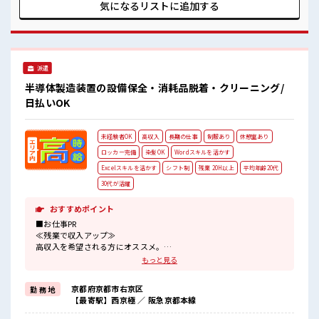
整っています！ イチからスキルUP・ステップUP目指してい
気になるリストに
追加する
きましょう！ ■職場の雰囲気 明るすぎたり奇抜過ぎなければ
ヘアカラーOK！ 休憩室でホッと一息リフレッシュ！ ロッカ
ーあり！ 安心してお仕事に集中♪
派遣
半導体製造装置の設備保全・消耗品脱着・クリーニング/
日払いOK
未経験者OK
高収入
長期の仕事
制服あり
休憩室あり
ロッカー完備
染髪OK
Wordスキルを活かす
Excelスキルを活かす
シフト制
残業 20H以上
平均年齢20代
30代が活躍
おすすめポイント
■お仕事PR
≪残業で収入アップ≫
高収入を希望される方にオススメ。
残業は月20時間以上あります♪
もっと見る
≪髪型自由≫
基本的に髪色自由で明るすぎたり奇抜でなければOKです！
京都府京都市右京区
勤 務 地
(規定有)≪機能的な制服アリ≫
【最寄駅】西京極 ／ 阪急京都本線
制服があるので、
毎日の服装の悩み解消♪