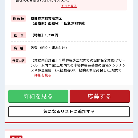
高収入を希望される方にオススメ。
残業は月20時間以上あります♪
もっと見る
≪髪型自由≫
基本的に髪色自由で明るすぎたり奇抜でなければOKです！
京都府京都市右京区
勤 務 地
(規定有)≪ラクラク制服アリ≫
【最寄駅】西京極 ／ 阪急京都本線
制服があるので、
毎日の服装の悩み解消♪
≪初めての仕事だけど自分にもできそう≫
【時給】1,730 円
給 与
新しいことにチャレンジするのは不安だけど、
しっかり働く環境が整っています！
製造（組立・組み付け）
職 種
イチからスキルUP・ステップUP目指していきましょう！
≪様々なお仕事をご提案≫
一人で悩まず気軽に相談できる、
【業務内容詳細】半導体製造工場内での設備保全業務(クリー
仕事内容
派遣のお仕事です！
ンルーム内作業)工場内での半導体製造装置の設備メンテナン
スや保全業務 (未経験者OK 経験あれば尚良し)工場内での
■職場の雰囲気
半導体製造装置の保全。機械の消耗品の脱着業務。ネジの取
…詳細を見る
髪型にこだわりのあるアナタは必見！
付けやウエスを用いたクリーニング作業。及び装置オペレー
髪型自由な職場！
ション。【取扱製品情報】半導体製造装置 ■お仕事PR ≪残業
20代が多数活躍中！
で収入アップ≫ 高収入を希望される方にオススメ。 残業は月
社会人経験が浅くてもOK！
詳細を見る
応募する
20時間以上あります♪ ≪髪型自由≫ 基本的に髪色自由で明る
ここから経験積んでいきましょ！
すぎたり奇抜でなければOKです！ (規定有)≪ラクラク制服ア
仕事の合間の息抜きは休憩室で♪
リ≫ 制服があるので、 毎日の服装の悩み解消♪ ≪初めての仕
事だけど自分にもできそう≫ 新しいことにチャレンジするの
気になるリストに
追加する
は不安だけど、 しっかり働く環境が整っています！ イチから
スキルUP・ステップUP目指していきましょう！ ≪様々なお
仕事をご提案≫ 一人で悩まず気軽に相談できる、 派遣のお仕
事です！ ■職場の雰囲気 髪型にこだわりのあるアナタは必
見！ 髪型自由な職場！ 20代が多数活躍中！ 社会人経験が浅く