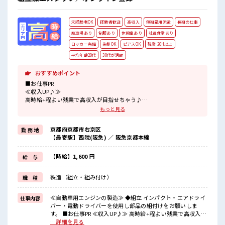
未経験者OK
経験者歓迎
高収入
無期雇用派遣
長期の仕事
駐車場あり
制服あり
休憩室あり
社員食堂あり
ロッカー完備
染髪OK
ピアスOK
残業 20H以上
平均年齢20代
30代が活躍
おすすめポイント
■お仕事PR
≪収入UP♪≫
高時給+程よい残業で高収入が目指せちゃう♪
≪ヘアカラーOKで自由な雰囲気の職場≫
もっと見る
明るすぎたり奇抜でなければ基本的に自由！
(規定有)≪機能的な制服アリ≫
京都府京都市右京区
勤 務 地
制服があるので毎日の服装の悩み解消♪
【最寄駅】西院(阪急) ／ 阪急京都本線
≪無料駐車場あり≫
マイカー通勤もOK！
≪食堂あり≫
【時給】1,600 円
給 与
カフェテリア形式になっていておしゃれでメニューも豊富★
製造（組立・組み付け）
職 種
■職場の雰囲気
派手すぎなければ多少のヘアカラーもOKなのはウレシイPoint☆
しっかり休める休憩室あり！
≪自動車用エンジンの製造≫ ◆組立 インパクト・エアドライ
仕事内容
オンオフの切替もできちゃう！
バー・電動ドライバーを使用し部品の組付けをお願いしま
ロッカーあり！
す。 ■お仕事PR ≪収入UP♪≫ 高時給+程よい残業で高収入が
安心してお仕事に集中♪
目指せちゃう♪ ≪ヘアカラーOKで自由な雰囲気の職場≫ 明
…詳細を見る