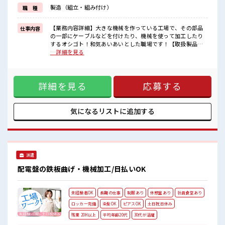
しっかり働く環境が整っています！
製造（組立・組み付け）
職 種
イチからスキルUP・ステップUP目指していきましょう！
■職場の雰囲気
【業務内容詳細】大きな機械を作っている工場で、その部品
仕事内容
派手すぎなければ多少のヘアカラーもOKなのはウレシイPoint☆
の一部にケーブルなどを付けたり、機械を使って加工したり
休憩室で自分タイム！
するオシゴト！和気あいあいとした職場です！【取扱製品情
のんびりスマホチェック♪
報】配電盤 ■お仕事PR ≪残業で稼げる≫ 高収入を希望される
…詳細を見る
持ち物が多いあなたにもぴったり☆
方にオススメ。 残業は月20時間以上あります♪ ≪週休2日制
ロッカー付き職場♪
≫ 週末は家族や友人と一緒にプライベート満喫！ ≪モチベー
ションもUP≫ 派手過ぎなければ髪型や髪色自由♪ (規定有)制
詳細を見る
応募する
服があると毎日の服選びに悩まずOK♪ ≪未経験の方も大カン
ゲイ≫ 新しいことにチャレンジするのは不安だけど、 しっか
り働く環境が整っています！ イチからスキルUP・ステップ
UP目指していきましょう！ ■職場の雰囲気 派手すぎなければ
気になるリストに
追加する
多少のヘアカラーもOKなのはウレシイPoint☆ 休憩室で自分
タイム！ のんびりスマホチェック♪ 持ち物が多いあなたにも
ぴったり☆ ロッカー付き職場♪
派遣
配電盤の鉄板曲げ・機械加工/日払いOK
未経験者OK
長期の仕事
制服あり
休憩室あり
社員食堂あり
ロッカー完備
染髪OK
ピアスOK
土日祝日休み
残業 20H以上
平均年齢20代
30代が活躍