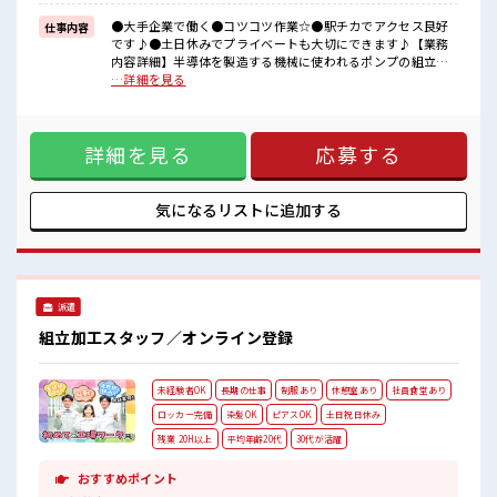
≪様々なお仕事をご提案≫
一人で悩まず気軽に相談できる、
●大手企業で働く●コツコツ作業☆●駅チカでアクセス良好
仕事内容
派遣のお仕事です！
です♪●土日休みでプライベートも大切にできます♪【業務
内容詳細】半導体を製造する機械に使われるポンプの組立業
■職場の雰囲気
務。工具やハンダなどを使用して組立てるお仕事です。簡易
…詳細を見る
女性が多い職場ですが男女は問いません！
的なクリーンルームで空調もばっちりです。女性も活躍でき
応募お待ちしております！
る職場です！【取扱製品情報】真空ポンプ ■お仕事PR ≪女性
髪型にこだわりのあるアナタは必見！
も活躍中の職場≫ もちろん男性の応募もOKですよ！ ≪無理
髪型自由な職場！
詳細を見る
応募する
なく働ける≫ 場合によってはお願いすることもありますが、
一息つける休憩スペースもあります！
残業はほとんどナシ！ ≪週休2日制≫ 週末は家族や友人と一
緒にプライベート満喫！ ≪髪型自由≫ 基本的に髪色自由で明
るすぎたり奇抜でなければOKです！ (規定有)≪機能的な制服
気になるリストに
追加する
アリ≫ 制服があるので、 毎日の服装の悩み解消♪ ≪様々なお
仕事をご提案≫ 一人で悩まず気軽に相談できる、 派遣のお仕
事です！ ■職場の雰囲気 女性が多い職場ですが男女は問いま
せん！ 応募お待ちしております！ 髪型にこだわりのあるアナ
タは必見！ 髪型自由な職場！ 一息つける休憩スペースもあり
派遣
ます！
組立加工スタッフ／オンライン登録
未経験者OK
長期の仕事
制服あり
休憩室あり
社員食堂あり
ロッカー完備
染髪OK
ピアスOK
土日祝日休み
残業 20H以上
平均年齢20代
30代が活躍
おすすめポイント