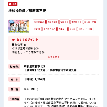
ーあり♪
■最短2営業日で入寮も可！ ※規定有 ■職場の雰囲気 《20・
#ryo
派遣
30代の男性スタッフさんも活躍中》 職場の人間関係⇒良好♪
未経験でも安心な就業環境！ 社内設備もバッチリ★ 売店・食
機械操作員／履歴書不要
堂・休憩室・ロッカー・自販機・喫煙所・スポットクーラー
あり♪ #ryo
未経験者OK
長期の仕事
制服あり
休憩室あり
ロッカー完備
染髪OK
土日祝日休み
残業なし
少人数
40代以上も活躍
おすすめポイント
■お仕事PR
≪ほぼ定時で帰れる≫
時間をしっかり確保できる、
残業基本ナシのお仕事♪
もっと見る
オンとオフをきっちり切り替えたい方にオススメ！
≪週休2日制≫
京都府京都市北区
勤 務 地
週末は家族や友人と一緒にプライベート満喫！
【最寄駅】北大路 ／ 京都市営地下鉄烏丸線
≪モチベーションもUP≫
派手過ぎなければ髪型や髪色自由♪
(規定有)≪機能的な制服アリ≫
【時給】1,220 円
給 与
制服があるので、
毎日の服装の悩み解消♪
製造（加工)
職 種
≪未経験でも活躍できる≫
新しいことにチャレンジするのは不安だけど、
しっかり働く環境が整っています！
【業務内容詳細】精密機器の梱包やデバニング業務。様々の
仕事内容
イチからスキルUP・ステップUP目指していきましょう！
サイズの機械・機械部品を専用の資材を用いて梱包していた
だくお仕事です。【取扱製品情報】精密機器 ■お仕事PR ≪ほ