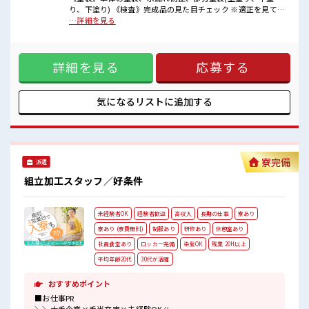
溶接等さまざまな部署あり！
り、下塗り) 《検査》完成品の見た目チェック ※適正を見て、
フォロー体制バッチリなので未経験の方も安心スタート！
配属先が決定します ■お仕事PR ＼＼大手企業×手当充実×未
…詳細を見る
経験OK// 【在籍手当3万円】【食事手当3500円】は毎月もら
■最短即日入社決定！
えるからお財布が潤いまくり！ 手当だけで満足しないで！ 高
条件があえば応募のその日に入社決定もできる！
時給1800円～なんです！ 月収は44万円以上可！ 交替勤務は夜
詳細を見る
応募する
勤手当が付くので稼げる！ こんな好条件迷ってたらモッタイ
■職場の雰囲気
ナイ！ 通勤方法は自転車やバイク通勤OK！ 長岡京/京阪淀駅/
《20・30代の男性スタッフさんも活躍中》
阪急西山天王山駅から無料送迎バスも出ているのでラクチ
職場の人間関係⇒良好♪
ン！ お仕事は組立、 塗装、 溶接等さまざまな部署あり！ フ
気になるリストに
追加する
未経験でも安心な就業環境です！
ォロー体制バッチリなので未経験の方も安心スタート！ ■最
社内設備もバッチリ★
短即日入社決定！ 条件があえば応募のその日に入社決定もで
売店・食堂・休憩室・ロッカー・自販機・喫煙所・スポットクーラ
きる！ ■職場の雰囲気 《20・30代の男性スタッフさんも活躍
ーあり♪
中》 職場の人間関係⇒良好♪ 未経験でも安心な就業環境で
#SOGO祝金
す！ 社内設備もバッチリ★ 売店・食堂・休憩室・ロッカー・
寮完備
派遣
自販機・喫煙所・スポットクーラーあり♪
組立加工スタッフ／好条件
未経験者OK
経験者歓迎
高収入
長期の仕事
寮あり
寮あり (寮費無料)
制服あり
研修あり
休憩室あり
社員食堂あり
ロッカー完備
染髪OK
残業 20H以上
平均年齢20代
30代が活躍
おすすめポイント
■お仕事PR