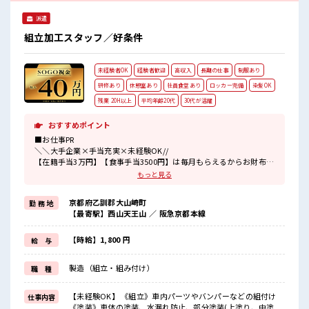
ーあり♪
もできる！ ■最短2営業日で入寮も可！ ※規定有 ■職場の雰
#ryo
派遣
囲気 《20代・30代の男性スタッフさんも活躍中》 職場の人間
#SOGO祝金
関係⇒良好♪ 未経験でも安心な就業環境！ 社内設備もバッチ
組立加工スタッフ／好条件
リ★ 売店・食堂・休憩室・ロッカー・自販機・喫煙所・スポ
ットクーラーあり♪ #ryo
未経験者OK
経験者歓迎
高収入
長期の仕事
制服あり
研修あり
休憩室あり
社員食堂あり
ロッカー完備
染髪OK
残業 20H以上
平均年齢20代
30代が活躍
おすすめポイント
■お仕事PR
＼＼大手企業×手当充実×未経験OK//
【在籍手当3万円】【食事手当3500円】は毎月もらえるからお財布が
潤いまくり！
もっと見る
手当だけで満足しないで！
京都府乙訓郡大山崎町
勤 務 地
高時給1800円～なんです！
【最寄駅】西山天王山 ／ 阪急京都本線
月収は44万円以上可！
交替勤務は夜勤手当が付くので稼げる！
こんな好条件迷ってたらモッタイナイ！
【時給】1,800 円
給 与
通勤方法は自転車やバイク通勤OK！
製造（組立・組み付け）
職 種
長岡京/京阪淀駅/阪急西山天王山駅から無料送迎バスも出ているので
ラクチン！
お仕事は組立、
【未経験OK】 《組立》車内パーツやバンパーなどの組付け
仕事内容
塗装、
《塗装》車体の塗装、水漏れ防止、部分塗装(上塗り、中塗