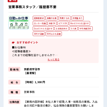
派遣
てもOK！ ここから経験積んでいきましょ！ 仕事の合間の息
抜きは休憩室で♪
営業事務スタッフ／履歴書不要
経験者歓迎
長期の仕事
残業少なめ
休憩室あり
ロッカー完備
染髪OK
ピアスOK
Wordスキルを活かす
Excelスキルを活かす
土日祝日休み
少人数
平均年齢20代
30代が活躍
50代以上も活躍
おすすめポイント
■お仕事PR
≪経験者優遇≫
これまでの経験を活かしませんか？
ブランクがあっても大丈夫♪
もっと見る
経験はちょっとだけ…という方もOK！
≪時間にメリハリを≫
京都府宇治市
勤 務 地
残業はほとんどナシ！
【最寄駅】
場合によってはお願いすることもあります♪
≪土日祝休のお仕事≫
家族や友人と一緒にプライベート満喫！
【時給】1,300 円
給 与
≪髪色自由で自分らしく働く≫
明るすぎたり奇抜でなければ基本的に自由！
営業事務
職 種
(規定有)≪自分に向いている仕事が探せる≫
困った事などがあれば、
担当がしっかりサポートします！
【業務内容詳細】本社人事で経理/人事・総務系の業務。入出
仕事内容
金の対応や勤怠の集計、社会保険の着脱管理をお願いしま