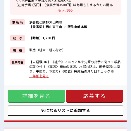
＼＼大手企業×手当充実×未経験OK//
【在籍手当3万円】【食事手当3500円】は毎月もらえるからお財布が
潤いまくり！
もっと見る
＼遠方の方も安心◎寮完備/
京都府乙訓郡大山崎町
勤 務 地
◎ワンルーム寮
【最寄駅】西山天王山 ／ 阪急京都本線
◎家電付き1R寮
◎駐車場完備なのでマイカー持ち込みOK
ほかにも...
【時給】1,700 円
給 与
・赴任時は現地までの移動交通費支給
・寮から自転車やバイク通勤OKの寮もあり※空き状況による
製造（組立・組み付け）
職 種
・長岡京駅/京阪淀駅/阪急西山天王山駅から無料送迎バスもあり
さらに大阪で「ハリウッド映画の世界」を体験できるテーマパーク
までは電車で1時間30分ほど♪
【未経験OK】 《組立》マニュアルや先輩の指示に従って部品
仕事内容
大型連休があるので休みの日がワクワクする事間違いなし！
の取り付け 《塗装》車体の塗装、水漏れ防止、部分塗装(上塗
り、中塗り、下塗り) 《検査》完成品の見た目チェック ※適
■最短即日入社決定！
正を見て、配属先が決定します ※寮アリのお仕事！一人暮ら
…詳細を見る
条件があえば応募のその日に入社決定もできる！
しスタートにもピッタリ♪ ■お仕事PR ＼＼大手企業×手当充
実×未経験OK// 【在籍手当3万円】【食事手当3500円】は毎
■最短2営業日で入寮も可！
月もらえるからお財布が潤いまくり！ ＼遠方の方も安心◎寮
※規定有
詳細を見る
応募する
完備/ ◎ワンルーム寮 ◎家電付き1R寮 ◎駐車場完備なのでマ
イカー持ち込みOK ほかにも... ・赴任時は現地までの移動交通
■職場の雰囲気
費支給 ・寮から自転車やバイク通勤OKの寮もあり※空き状況
《20・30代の男性スタッフさんも活躍中》
による ・長岡京駅/京阪淀駅/阪急西山天王山駅から無料送迎
気になるリストに
追加する
職場の人間関係⇒良好♪
バスもあり さらに大阪で「ハリウッド映画の世界」を体験で
未経験でも安心な就業環境！
きるテーマパークまでは電車で1時間30分ほど♪ 大型連休が
社内設備もバッチリ★
あるので休みの日がワクワクする事間違いなし！ ■最短即日
売店・食堂・休憩室・ロッカー・自販機・喫煙所・スポットクーラ
入社決定！ 条件があえば応募のその日に入社決定もできる！