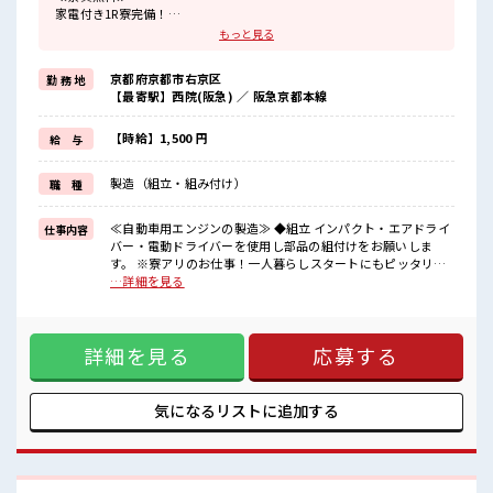
家電付き1R寮完備！
寮費は無料なのでお金貯めたい方にも向いてます！！
もっと見る
≪収入UP♪≫
高時給+程よい残業で高収入が目指せちゃう♪
京都府京都市右京区
勤 務 地
≪1R寮完備≫
【最寄駅】西院(阪急) ／ 阪急京都本線
自宅～職場が遠くても興味があれば安心して応募できちゃう！
自分で部屋を借りるより安く住めちゃうかも？
生活に便利な家電付きなので初期費用も節約できる☆
【時給】1,500 円
給 与
≪ヘアカラーOKで自由な雰囲気の職場≫
明るすぎたり奇抜でなければ基本的に自由！
製造（組立・組み付け）
職 種
(規定有)≪機能的な制服アリ≫
制服があるので毎日の服装の悩み解消♪
≪無料駐車場あり≫
≪自動車用エンジンの製造≫ ◆組立 インパクト・エアドライ
仕事内容
マイカー通勤もOK！
バー・電動ドライバーを使用し部品の組付けをお願いしま
≪食堂あり≫
す。 ※寮アリのお仕事！一人暮らしスタートにもピッタリ♪
カフェテリア形式になっていておしゃれでメニューも豊富★
■お仕事PR ≪寮費無料≫ 家電付き1R寮完備！ 寮費は無料な
…詳細を見る
のでお金貯めたい方にも向いてます！！ ≪収入UP♪≫ 高時給
■職場の雰囲気
+程よい残業で高収入が目指せちゃう♪ ≪1R寮完備≫ 自宅～
派手すぎなければ多少のヘアカラーもOKなのはウレシイPoint☆
職場が遠くても興味があれば安心して応募できちゃう！ 自分
しっかり休める休憩室あり！
詳細を見る
応募する
で部屋を借りるより安く住めちゃうかも？ 生活に便利な家電
オンオフの切替もできちゃう！
付きなので初期費用も節約できる☆ ≪ヘアカラーOKで自由な
ロッカーあり！
雰囲気の職場≫ 明るすぎたり奇抜でなければ基本的に自由！
安心してお仕事に集中♪
(規定有)≪機能的な制服アリ≫ 制服があるので毎日の服装の
気になるリストに
追加する
#ryo
悩み解消♪ ≪無料駐車場あり≫ マイカー通勤もOK！ ≪食堂
あり≫ カフェテリア形式になっていておしゃれでメニューも
豊富★ ■職場の雰囲気 派手すぎなければ多少のヘアカラーも
OKなのはウレシイPoint☆ しっかり休める休憩室あり！ オン
オフの切替もできちゃう！ ロッカーあり！ 安心してお仕事に