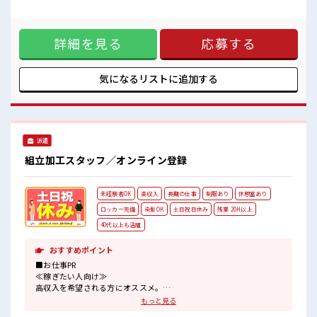
るすぎたり奇抜でなければ基本的に自由！ (規定有)≪機能的
な制服アリ≫ 制服があるので毎日の服装の悩み解消♪ ≪無料
駐車場あり≫ マイカー通勤もOK！ ≪食堂あり≫ カフェテリ
詳細を見る
応募する
ア形式になっていておしゃれでメニューも豊富★ ■職場の雰
囲気 派手すぎなければ多少のヘアカラーもOKなのはウレシイ
Point☆ しっかり休める休憩室あり！ オンオフの切替もでき
ちゃう！ ロッカーあり！ 安心してお仕事に集中♪
気になるリストに
追加する
派遣
組立加工スタッフ／オンライン登録
未経験者OK
高収入
長期の仕事
制服あり
休憩室あり
ロッカー完備
染髪OK
土日祝日休み
残業 20H以上
40代以上も活躍
おすすめポイント
■お仕事PR
≪稼ぎたい人向け≫
高収入を希望される方にオススメ。
残業は月20時間以上あります♪
もっと見る
≪週休2日制≫