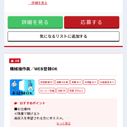
派手すぎなければ多少のヘアカラーもOKなのはウレシイPoint☆
りません。1袋(20kg)最速のマシンでも1時間に60kgしか処理
…詳細を見る
休憩室完備でランチや休憩も充実しそう♪
できないので、最大(最速)で3袋の材料投入が仕事です。【取
ロッカーあり！
扱製品情報】食品 ■お仕事PR ≪残業で収入アップ≫ 高収入を
安心してお仕事に集中♪
希望される方にオススメ。 残業は月20時間以上あります♪ ≪
詳細を見る
応募する
ヘアカラーOKで自由な雰囲気の職場≫ 明るすぎたり奇抜でな
ければ基本的に自由！ (規定有)≪動きやすい制服アリ≫ 制服
があるので、 毎日の服装の悩み解消♪ ≪未経験OKの仕事≫
新しいことにチャレンジするのは不安だけど、 しっかり働く
気になるリストに
追加する
環境が整っています！ イチからスキルUP・ステップUP目指
していきましょう！ ≪収入アップを目指せる≫ 高時給だらけ
の派遣のお仕事です！ ■職場の雰囲気 派手すぎなければ多少
のヘアカラーもOKなのはウレシイPoint☆ 休憩室完備でラン
チや休憩も充実しそう♪ ロッカーあり！ 安心してお仕事に集
派遣
中♪
機械操作員／WEB登録OK
未経験者OK
長期の仕事
制服あり
休憩室あり
社員食堂あり
ロッカー完備
染髪OK
残業 20H以上
おすすめポイント
■お仕事PR
≪残業で稼げる≫
高収入を希望される方にオススメ。
残業は月20時間以上あります♪
もっと見る