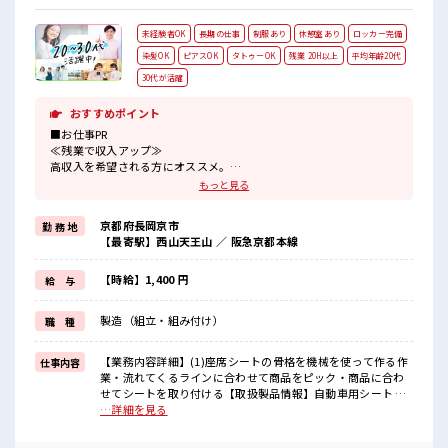
未経験者OK
長期の仕事
制服あり
休憩室あり
ロッカー完備
染髪OK
ピアスOK
タトゥーOK
残業 20H以上
平均年齢20代
30代が活躍
おすすめポイント
■お仕事PR
≪残業で収入アップ≫
高収入を希望される方にオススメ。
残業は月20時間以上あります♪
もっと見る
≪髪色自由で自分らしく働く≫
明るすぎたり奇抜でなければ基本的に自由！
京都府長岡京市
勤 務 地
(規定有)≪ラクラク制服アリ≫
【最寄駅】西山天王山 ／ 阪急京都本線
制服があるので、
毎日の服装の悩み解消♪
≪未経験OKの仕事≫
【時給】1,400 円
給 与
新しいことにチャレンジするのは不安だけど、
しっかり働く環境が整っています！
製造（組立・組み付け）
職 種
イチからスキルUP・ステップUP目指していきましょう！
≪様々なお仕事をご提案≫
一人で悩まず気軽に相談できる、
【業務内容詳細】(1)座席シートの骨格を機械を使って作る作
仕事内容
派遣のお仕事です！
業・流れてくるラインに合わせて商品をピック・商品に合わ
せてシートを取り付ける【取扱製品情報】自動車用シート ■
■職場の雰囲気
お仕事PR ≪残業で収入アップ≫ 高収入を希望される方にオス
…詳細を見る
キバツ過ぎなければ髪色・髪型は自由！
スメ。 残業は月20時間以上あります♪ ≪髪色自由で自分らし
あなたの個性を大事にできます♪
く働く≫ 明るすぎたり奇抜でなければ基本的に自由！ (規定