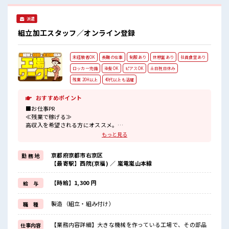
派遣
組立加工スタッフ／オンライン登録
未経験者OK
長期の仕事
制服あり
休憩室あり
社員食堂あり
ロッカー完備
染髪OK
ピアスOK
土日祝日休み
残業 20H以上
40代以上も活躍
おすすめポイント
■お仕事PR
≪残業で稼げる≫
高収入を希望される方にオススメ。
残業は月20時間以上あります♪
もっと見る
≪週休2日制≫
週末は家族や友人と一緒にプライベート満喫！
京都府京都市右京区
勤 務 地
≪髪色自由で自分らしく働く≫
【最寄駅】西院(京福) ／ 嵐電嵐山本線
明るすぎたり奇抜でなければ基本的に自由！
(規定有)≪ラクラク制服アリ≫
制服があるので、
【時給】1,300 円
給 与
毎日の服装の悩み解消♪
≪未経験OKの仕事≫
製造（組立・組み付け）
職 種
新しいことにチャレンジするのは不安だけど、
しっかり働く環境が整っています！
イチからスキルUP・ステップUP目指していきましょう！
【業務内容詳細】大きな機械を作っている工場で、その部品
仕事内容