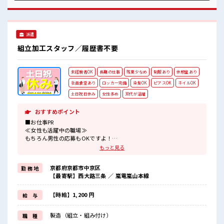
べり！ ストレス解消☆ 残業がしっかりあるお仕事！
派遣
組立加工スタッフ／履歴書不要
未経験者OK
長期の仕事
残業少なめ
制服あり
休憩室あり
社員食堂あり
ロッカー完備
染髪OK
ピアスOK
ネイルOK
土日祝日休み
女性多め
30代が活躍
おすすめポイント
■お仕事PR
≪女性も活躍中の職場≫
もちろん男性の応募もOKですよ！
≪無理なく働ける≫
もっと見る
場合によってはお願いすることもありますが、
残業はほとんどナシ！
京都府京都市中京区
勤 務 地
≪週休2日制≫
【最寄駅】西大路三条 ／ 嵐電嵐山本線
週末は家族や友人と一緒にプライベート満喫！
≪髪型自由≫
基本的に髪色自由で明るすぎたり奇抜でなければOKです！
【時給】1,200 円
給 与
(規定有)≪機能的な制服アリ≫
制服があるので、
製造（組立・組み付け）
職 種
毎日の服装の悩み解消♪