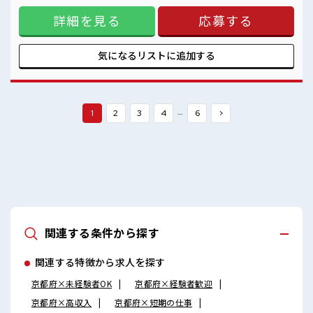
活気あふれる20代活躍中の職場です☆
有)≪ラクラク制服アリ≫ 制服があるので、 毎日の服装の悩
しっかり休める休憩室あり！
詳細を見る
応募する
み解消♪ ≪未経験OKの仕事≫ 新しいことにチャレンジする
オンオフの切替もできちゃう！
のは不安だけど、 しっかり働く環境が整っています！ イチか
らスキルUP・ステップUP目指していきましょう！ ≪様々な
お仕事をご提案≫ 一人で悩まず気軽に相談できる、 派遣のお
気になるリストに
追加する
仕事です！ ■職場の雰囲気 キバツ過ぎなければ髪色・髪型は
自由！ あなたの個性を大事にできます♪ 活気あふれる20代活
躍中の職場です☆ しっかり休める休憩室あり！ オンオフの切
替もできちゃう！
…
1
2
3
4
6
>
関連する条件から探す
関連する特徴から求人を探す
京都府×未経験者OK
京都府×経験者歓迎
京都府×高収入
京都府×短期の仕事