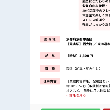
髪型にこだわりの
髪型自由な職場！
20代活躍中のフ
休憩室で楽しくお
ストレス解消☆
残業がしっかりあ
勤 務 地
京都府京都市南区
【最寄駅】西大路 ／ 東海道
給 与
【時給】1,300 円
職 種
製造（組立・組み付け）
仕事内容
【業務内容詳細】配電盤とい
物:10～15kg)【取扱製品情報】配電盤 ■お仕事PR ≪残業で稼げる≫ 
オススメ。 残業は月20時間
ライベート満喫！ ≪モチベー
…詳細を見る
能的な制服アリ≫ 制服がある
いことにチャレンジするのは
ルUP・ステップUP目指していきましょう！ ■職場の雰囲気 