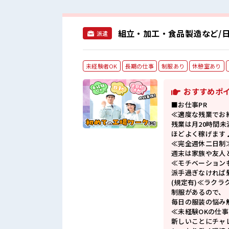
組立・加工・食品製造など/日
派遣
未経験者OK
長期の仕事
制服あり
休憩室あり
おすすめポ
■お仕事PR
≪適度な残業でお
残業は月20時間未
ほどよく稼げます
≪完全週休二日制
週末は家族や友人
≪モチベーション
派手過ぎなければ
(規定有)≪ラクラ
制服があるので、
毎日の服装の悩み
≪未経験OKの仕事
新しいことにチャ