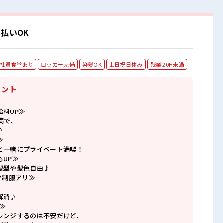
払いOK
社員食堂あり
ロッカー完備
染髪OK
土日祝日休み
残業 20H未満
イント
給料UP≫
満で、
♪
≫
と一緒にプライベート満喫！
もUP≫
髪型や髪色自由♪
ク制服アリ≫
解消♪
≫
レンジするのは不安だけど、