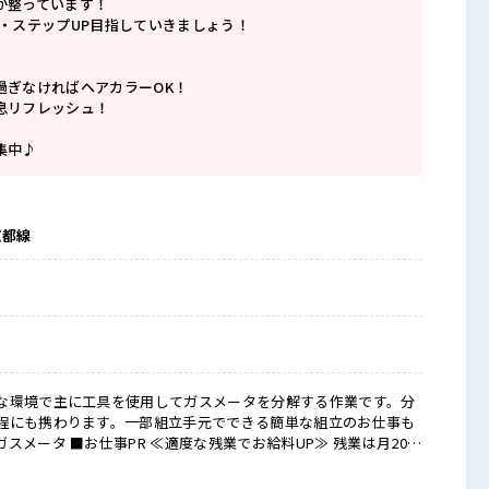
が整っています！
P・ステップUP目指していきましょう！
過ぎなければヘアカラーOK！
息リフレッシュ！
集中♪
京都線
な環境で主に工具を使用してガスメータを分解する作業です。分
程にも携わります。一部組立手元でできる簡単な組立のお仕事も
給料UP≫ 残業は月20時
♪ ≪完全週休二日制≫ 週末は家族や友人と一緒にプライベート
P≫ 派手過ぎなければ髪型や髪色自由♪ (規定有)≪ラクラク制服