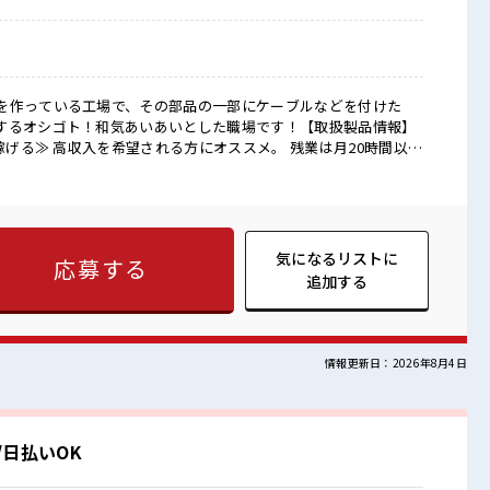
を作っている工場で、その部品の一部にケーブルなどを付けた
するオシゴト！和気あいあいとした職場です！【取扱製品情報】
週末は家族や友人と一緒にプライベート満喫！ ≪モチベーションも
や髪色自由♪ (規定有)制服があると毎日の服選びに悩まずOK♪ ≪
新しいことにチャレンジするのは不安だけど、 しっかり働く環境
P・ステップUP目指していきましょう！ ■職場の雰囲気 派
ーもOKなのはウレシイPoint☆ 休憩室で自分タイム！ のんびり
気になるリストに
応募する
多いあなたにもぴったり☆ ロッカー付き職場♪
追加する
情報更新日：2026年8月4日
日払いOK