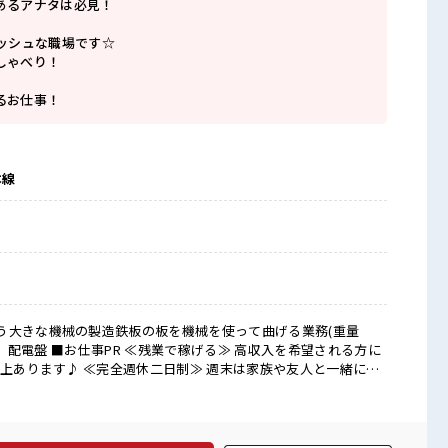
あるアナタは必見！
レッシュな職場です☆
しゃべり！
るお仕事！
本線
う大きな機械の製造鉄板の板を機械を使って曲げる業務(重量
高収入を希望される方に
以上あります♪ ≪完全週休二日制≫ 週末は家族や友人と一緒にプ
ションもUP≫ 派手過ぎなければ髪型や髪色自由♪ (規定有)≪機
ので、 毎日の服装の悩み解消♪ ≪未経験でも活躍できる≫ 新し
不安だけど、 しっかり働く環境が整っています！ イチからスキ
髪型にこだわりのあるアナタは必