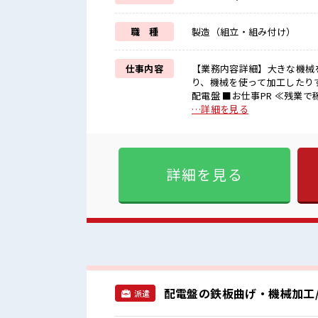
職 種
製造（組立・組み付け）
仕事内容
【業務内容詳細】大きな機械
り、機械を使って加工したり
配電盤 ■お仕事PR ≪残業で稼げる≫ 高収入を希望される方にオススメ。 残業は月20時間以上
あります♪ ≪週休2日制≫ 
…詳細を見る
UP≫ 派手過ぎなければ髪型
未経験の方も大カンゲイ≫ 
が整っています！ イチからスキルU
手すぎなければ多少のヘアカラ
詳細を見る
スマホチェック♪ 持ち物が
配電盤の鉄板曲げ・機械加工/
派遣