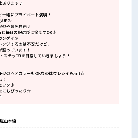
上あります♪
と一緒にプライベート満喫！
もUP≫
髪型や髪色自由♪
ると毎日の服選びに悩まずOK♪
カンゲイ≫
レンジするのは不安だけど、
が整っています！
P・ステップUP目指していきましょう！
少のヘアカラーもOKなのはウレシイPoint☆
ム！
ェック♪
たにもぴったり☆
♪
電嵐山本線