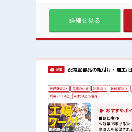
アリ≫ 制服があるので、 毎
ジするのは不安だけど、 しっ
目指していきましょう！ ■職場の雰囲気 明るすぎたり奇抜過ぎなければヘアカラーOK！ 休憩
詳細を見る
室でホッと一息リフレッシュ
配電盤部品の組付け・加工/日
派遣
未経験者OK
長期の仕事
制服あり
休憩室あり
残業 20H以上
40代以上も活躍
おすすめポ
■お仕事PR
≪残業で稼げる≫
高収入を希望され