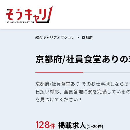
綜合キャリアオプション
京都府
京都府/社員食堂あり
ホームにもど
お仕事検索
お気に入りリ
京都府/社員食堂あり でのお仕事探しならそ
日払い対応、全国各地に寮を完備している
お問い合わせ
を見つけてください！
128
掲載求人
ログイン
件
(1~20件)