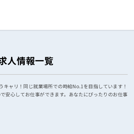
ログイン
閉じる
の求人情報一覧
る
スト
うキャリ！同じ就業場所での時給No.1を目指しています！
ので安心してお仕事ができます。あなたにぴったりのお仕事