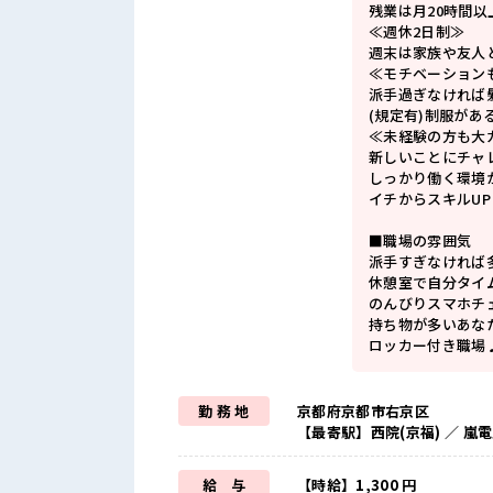
残業は月20時間以
≪週休2日制≫
週末は家族や友人
≪モチベーション
派手過ぎなければ
(規定有)制服があ
≪未経験の方も大
新しいことにチャ
しっかり働く環境
イチからスキルU
■職場の雰囲気
派手すぎなければ多
休憩室で自分タイ
のんびりスマホチ
持ち物が多いあな
ロッカー付き職場
勤 務 地
京都府京都市右京区
【最寄駅】西院(京福) ／ 嵐
給 与
【時給】1,300 円