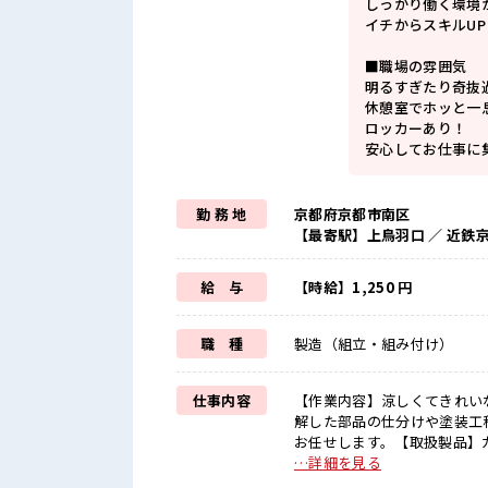
しっかり働く環境
イチからスキルU
■職場の雰囲気
明るすぎたり奇抜
休憩室でホッと一
ロッカーあり！
安心してお仕事に
勤 務 地
京都府京都市南区
【最寄駅】上鳥羽口 ／ 近鉄
給 与
【時給】1,250 円
職 種
製造（組立・組み付け）
仕事内容
【作業内容】涼しくてきれい
解した部品の仕分けや塗装工
お任せします。【取扱製品】ガスメータ ■お仕事PR ≪適度な残業でお
間未満で、 ほどよく稼げます
…詳細を見る
満喫！ ≪モチベーションもU