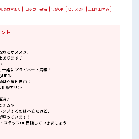
社員食堂あり
ロッカー完備
染髪OK
ピアスOK
土日祝日休み
イント
る方にオススメ。
上あります♪
≫
と一緒にプライベート満喫！
もUP≫
髪型や髪色自由♪
な制服アリ≫
解消♪
できる≫
レンジするのは不安だけど、
が整っています！
P・ステップUP目指していきましょう！