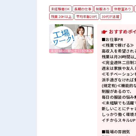
未経験者OK
長期の仕事
制服あり
休憩室あり
残業 20H以上
平均年齢20代
30代が活躍
おすすめポ
■お仕事PR
≪残業で稼げる≫
高収入を希望され
残業は月20時間以
≪完全週休二日制
週末は家族や友人
≪モチベーション
派手過ぎなければ
(規定有)≪機能的
制服があるので、
毎日の服装の悩み
≪未経験でも活躍
新しいことにチャ
しっかり働く環境
イチからスキルU
■職場の雰囲気