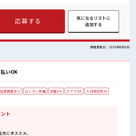
日の服装の悩み解消♪ ≪未経験OKの仕事≫ 新しいことにチャレン
かり働く環境が整っています！ イチからスキルUP・ステップUP
気になるリストに
応募する
！ ロッカーあり！ 安心してお仕事に集中♪
追加する
情報更新日：2026年8月6日
払いOK
社員食堂あり
ロッカー完備
染髪OK
ピアスOK
土日祝日休み
イント
る方にオススメ。