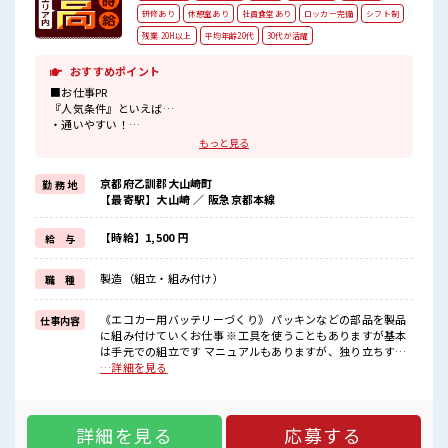
研修あり
休憩室あり
社員食堂あり
ロッカー完備
シフト制
残業 20H以上
平均年齢20代
30代が活躍
おすすめポイント
■お仕事PR
『人気条件』といえば…
・通いやすい！
・稼げる！
もっと見る
・かんたん！
ですが…こちらのお仕事はぜ～んぶクリア(*‘∀‘)★
京都府乙訓郡大山崎町
勤 務 地
「通いやすい」
【最寄駅】大山崎 ／ 阪急京都本線
勤務地は大阪・京都どちらも通いやすい大山崎町！
さらにJR山崎駅・阪急大山崎駅から無料送迎バスあり！
「稼げる」
【時給】1,500 円
給 与
エリア内トップクラスの高時給1450円！
月収だと約34万円も！
製造（組立・組み付け）
職 種
「かんたんお仕事」
A3サイズ程度の電池の組立ですが、
かるい部品を手で組付けるだけ！
《エコカー用バッテリーづくり》 パッキンなどの部品を製品
仕事内容
慣れるまではしっかり教えてくれます！
に組み付けていくお仕事 ※工具を使うこともありますが基本
は手元での組立です マニュアルもありますが、独り立ちする
こんないい仕事めったにない！
までは社員がしっかりサポート！ ■お仕事PR 『人気条件』と
…詳細を見る
応募はお早めに！
いえば… ・通いやすい！ ・稼げる！ ・かんたん！ ですが…
こちらのお仕事はぜ～んぶクリア(*‘∀‘)★ 「通いやすい」 勤
■職場の雰囲気
務地は大阪・京都どちらも通いやすい大山崎町！ さらにJR山
《20～40代がたくさん活躍中》
詳細を見る
応募する
崎駅・阪急大山崎駅から無料送迎バスあり！ 「稼げる」 エリ
サポート体制ばっちりの職場でのお仕事！
ア内トップクラスの高時給1450円！ 月収だと約34万円も！