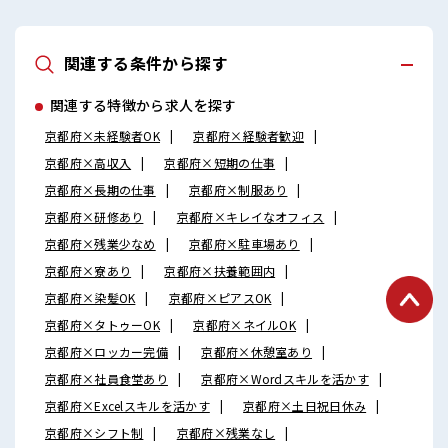
関連する条件から探す
関連する特徴から求人を探す
京都府×未経験者OK
京都府×経験者歓迎
京都府×高収入
京都府×短期の仕事
京都府×長期の仕事
京都府×制服あり
京都府×研修あり
京都府×キレイなオフィス
京都府×残業少なめ
京都府×駐車場あり
京都府×寮あり
京都府×扶養範囲内
京都府×染髪OK
京都府×ピアスOK
京都府×タトゥーOK
京都府×ネイルOK
京都府×ロッカー完備
京都府×休憩室あり
京都府×社員食堂あり
京都府×Wordスキルを活かす
京都府×Excelスキルを活かす
京都府×土日祝日休み
京都府×シフト制
京都府×残業なし