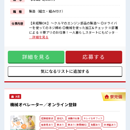
＼◎*無期雇用派遣◎*/
◎当社と期間制限のない雇用契約を結んだ上で、
製造（組立・組み付け）
職 種
派遣先で働けます◎
大手企業の技術を身につけてスキルUPを目指しませんか(*≧∀≦)
【未経験OK】 ～クルマのエンジン部品の製造～ ◎ドライバ
仕事内容
■職場の雰囲気
ーを使ってのネジ締め ◎機械を使った加工&チェック ※部署
《男性スタッフさんも多数カツヤク中》
による ※寮アリのお仕事！一人暮らしスタートにもピッタリ
分からないことも聞きやすい職場！
♪ ■お仕事PR ＼◎*人気の京都エリアで1人暮らし◎*/ なん
…詳細を見る
空調完備で年中カイテキ♪
と...光熱費と寮費は「無料」！ 『一人暮らしをしたいけど費
キバツ過ぎなければ髪のカラーリングOK！
用をおさえタイ』 『家電を揃えるお金がナイ』 そんな方にオ
「吉富」駅より無料送迎バス有★
ススメ↓↓ TV/冷蔵庫/洗濯機/エアコンなどは備え付け！ 赴任
売店・社員食堂・ロッカー完備！
詳細を見る
応募する
時は現地までの移動交通費も規定支給！ ＼◎*無期雇用派遣
#ryo
◎*/ ◎当社と期間制限のない雇用契約を結んだ上で、 派遣先
で働けます◎ 大手企業の技術を身につけてスキルUPを目指し
ませんか(*≧∀≦) ■職場の雰囲気 《男性スタッフさんも多数
気になるリストに
追加する
カツヤク中》 分からないことも聞きやすい職場！ 空調完備で
年中カイテキ♪ キバツ過ぎなければ髪のカラーリングOK！
「吉富」駅より無料送迎バス有★ 売店・社員食堂・ロッカー
完備！ #ryo
寮完備
派遣
機械オペレーター／オンライン登録
経験者歓迎
高収入
長期の仕事
キレイなオフィス
駐車場あり
寮あり
寮あり (寮費無料)
制服あり
休憩室あり