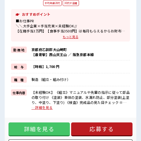
平均年齢20代
30代が活躍
おすすめポイント
■お仕事PR
＼＼大手企業×手当充実×未経験OK//
【在籍手当3万円】【食事手当3500円】は毎月もらえるからお財布が
潤いまくり！
もっと見る
＼遠方の方も安心◎寮完備/
京都府乙訓郡大山崎町
勤 務 地
◎ワンルーム寮
【最寄駅】西山天王山 ／ 阪急京都本線
◎家電付き1R寮
◎駐車場完備なのでマイカー持ち込みOK
ほかにも...
【時給】1,700 円
給 与
・赴任時は現地までの移動交通費支給
・寮から自転車やバイク通勤OKの寮もあり※空き状況による
製造（組立・組み付け）
職 種
・長岡京駅/京阪淀駅/阪急西山天王山駅から無料送迎バスもあり
さらに大阪で「ハリウッド映画の世界」を体験できるテーマパーク
までは電車で1時間30分ほど♪
【未経験OK】 《組立》マニュアルや先輩の指示に従って部品
仕事内容
大型連休があるので休みの日がワクワクする事間違いなし！
の取り付け 《塗装》車体の塗装、水漏れ防止、部分塗装(上塗
り、中塗り、下塗り) 《検査》完成品の見た目チェック ※適
■最短即日入社決定！
正を見て、配属先が決定します ※寮アリのお仕事！一人暮ら
…詳細を見る
条件があえば応募のその日に入社決定もできる！
しスタートにもピッタリ♪ ■お仕事PR ＼＼大手企業×手当充
実×未経験OK// 【在籍手当3万円】【食事手当3500円】は毎
■最短2営業日で入寮も可！
月もらえるからお財布が潤いまくり！ ＼遠方の方も安心◎寮
※規定有
詳細を見る
応募する
完備/ ◎ワンルーム寮 ◎家電付き1R寮 ◎駐車場完備なのでマ
イカー持ち込みOK ほかにも... ・赴任時は現地までの移動交通
■職場の雰囲気
費支給 ・寮から自転車やバイク通勤OKの寮もあり※空き状況