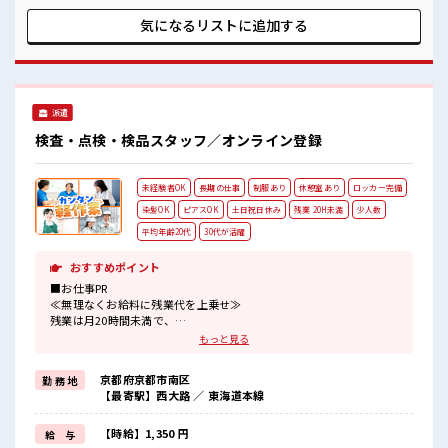
らスキルUP・ステップUP目指していきましょう！ ≪様々な
お仕事をご提案≫ 一人で悩まず気軽に相談できる、 派遣のお
気になるリストに
追加する
仕事です！ ■職場の雰囲気 キバツ過ぎなければ髪色・髪型は
自由！ あなたの個性を大事にできます♪ 活気あふれる20代活
躍中の職場です☆ しっかり休める休憩室あり！ オンオフの切
替もできちゃう！
派遣
検査・点検・検品スタッフ／オンライン登録
未経験者OK
長期の仕事
制服あり
休憩室あり
ロッカー完備
染髪OK
ピアスOK
土日祝日休み
残業 20H未満
少人数
平均年齢20代
30代が活躍
おすすめポイント
■お仕事PR
≪無理なくお給料に残業代を上乗せ≫
残業は月20時間未満で、
ほどよく稼げます♪
もっと見る
≪完全週休二日制≫
週末は家族や友人と一緒にプライベート満喫！
京都府京都市南区
勤 務 地
≪髪型自由≫
【最寄駅】西大路 ／ 東海道本線
基本的に髪色自由で明るすぎたり奇抜でなければOKです！
(規定有)≪動きやすい制服アリ≫
制服があるので、
【時給】1,350 円
給 与