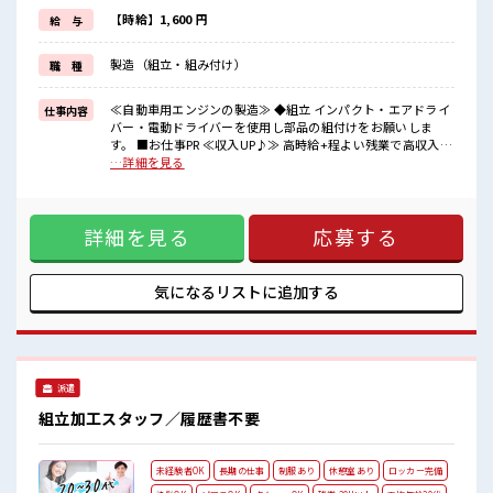
マイカー通勤もOK！
≪食堂あり≫
【時給】1,600 円
給 与
カフェテリア形式になっていておしゃれでメニューも豊富★
製造（組立・組み付け）
職 種
■職場の雰囲気
派手すぎなければ多少のヘアカラーもOKなのはウレシイPoint☆
しっかり休める休憩室あり！
≪自動車用エンジンの製造≫ ◆組立 インパクト・エアドライ
仕事内容
オンオフの切替もできちゃう！
バー・電動ドライバーを使用し部品の組付けをお願いしま
ロッカーあり！
す。 ■お仕事PR ≪収入UP♪≫ 高時給+程よい残業で高収入が
安心してお仕事に集中♪
目指せちゃう♪ ≪ヘアカラーOKで自由な雰囲気の職場≫ 明
…詳細を見る
るすぎたり奇抜でなければ基本的に自由！ (規定有)≪機能的
な制服アリ≫ 制服があるので毎日の服装の悩み解消♪ ≪無料
駐車場あり≫ マイカー通勤もOK！ ≪食堂あり≫ カフェテリ
詳細を見る
応募する
ア形式になっていておしゃれでメニューも豊富★ ■職場の雰
囲気 派手すぎなければ多少のヘアカラーもOKなのはウレシイ
Point☆ しっかり休める休憩室あり！ オンオフの切替もでき
ちゃう！ ロッカーあり！ 安心してお仕事に集中♪
気になるリストに
追加する
派遣
組立加工スタッフ／履歴書不要
未経験者OK
長期の仕事
制服あり
休憩室あり
ロッカー完備