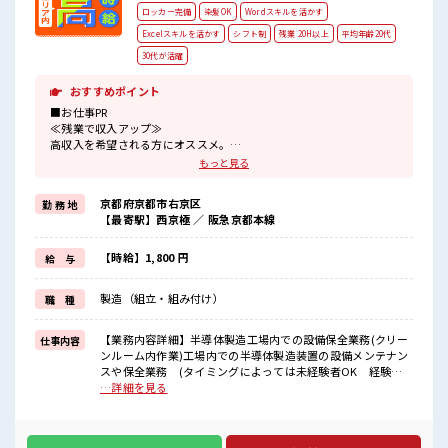
ロッカー完備
染髪OK
Wordスキルを活かす
Excelスキルを活かす
シフト制
残業 20H以上
平均年齢20代
30代が活躍
おすすめポイント
■お仕事PR
≪残業で収入アップ≫
高収入を希望される方にオススメ。
残業は月20時間以上あります♪
もっと見る
≪髪型自由≫
基本的に髪色自由で明るすぎたり奇抜でなければOKです！
京都府京都市右京区
勤 務 地
(規定有)≪機能的な制服アリ≫
【最寄駅】西京極 ／ 阪急京都本線
制服があるので、
毎日の服装の悩み解消♪
≪未経験でも活躍できる≫
【時給】1,800 円
給 与
新しいことにチャレンジするのは不安だけど、
しっかり働く環境が整っています！
製造（組立・組み付け）
職 種
イチからスキルUP・ステップUP目指していきましょう！
≪自分に合った期間で働ける≫
福利厚生が整った派遣のお仕事です！
【業務内容詳細】半導体製造工場内での設備保全業務(クリー
仕事内容
ンルーム内作業)工場内での半導体製造装置の設備メンテナン
■職場の雰囲気
スや保全業務 (タイミングによっては未経験者OK 経験あ
髪型にこだわりのあるアナタは必見！
れば尚良し)機械の保全、メンテナンス。機械の消耗品(刃工具
…詳細を見る
髪型自由な職場！
など)の脱着業務。ネジの取付けやウエスを用いたクリーニン
20代が多数活躍中！
グ作業。(溶剤などを使用して洗浄します。)及び装置オペレー
社会人経験が浅くてもOK！
ション。【取扱製品情報】半導体製造装置 ■お仕事PR ≪残業