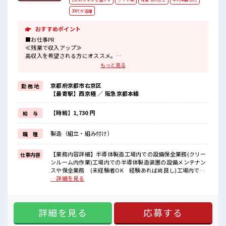
30代が活躍
おすすめポイント
■お仕事PR
≪残業で収入アップ≫
高収入を希望される方にオススメ。
残業は月20時間以上あります♪
もっと見る
≪髪型自由≫
基本的に髪色自由で明るすぎたり奇抜でなければOKです！
京都府京都市右京区
勤 務 地
(規定有)≪ラクラク制服アリ≫
【最寄駅】西京極 ／ 阪急京都本線
制服があるので、
毎日の服装の悩み解消♪
≪初めての仕事だけど自分にもできそう≫
【時給】1,730 円
給 与
新しいことにチャレンジするのは不安だけど、
しっかり働く環境が整っています！
製造（組立・組み付け）
職 種
イチからスキルUP・ステップUP目指していきましょう！
≪様々なお仕事をご提案≫
一人で悩まず気軽に相談できる、
【業務内容詳細】半導体製造工場内での設備保全業務(クリー
仕事内容
派遣のお仕事です！
ンルーム内作業)工場内での半導体製造装置の設備メンテナン
スや保全業務 (未経験者OK 経験あれば尚良し)工場内での
■職場の雰囲気
半導体製造装置の保全。機械の消耗品の脱着業務。ネジの取
…詳細を見る
髪型にこだわりのあるアナタは必見！
付けやウエスを用いたクリーニング作業。及び装置オペレー
髪型自由な職場！
ション。【取扱製品情報】半導体製造装置 ■お仕事PR ≪残業
20代が多数活躍中！
で収入アップ≫ 高収入を希望される方にオススメ。 残業は月
社会人経験が浅くてもOK！
詳細を見る
応募する
20時間以上あります♪ ≪髪型自由≫ 基本的に髪色自由で明る
ここから経験積んでいきましょ！
すぎたり奇抜でなければOKです！ (規定有)≪ラクラク制服ア
仕事の合間の息抜きは休憩室で♪