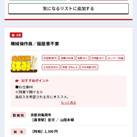
《20・30代の男性スタッフさんも活躍中》
阪急西山天王山駅から無料送迎バスも出ているのでラクチ
職場の人間関係⇒良好♪
ン！ お仕事は組立、 塗装、 溶接等さまざまな部署あり！ フ
気になるリストに
追加する
未経験でも安心な就業環境です！
ォロー体制バッチリなので未経験の方も安心スタート！ ■最
社内設備もバッチリ★
短即日入社決定！ 条件があえば応募のその日に入社決定もで
売店・食堂・休憩室・ロッカー・自販機・喫煙所・スポットクーラ
きる！ ■職場の雰囲気 《20・30代の男性スタッフさんも活躍
ーあり♪
中》 職場の人間関係⇒良好♪ 未経験でも安心な就業環境で
#SOGO祝金
す！ 社内設備もバッチリ★ 売店・食堂・休憩室・ロッカー・
派遣
自販機・喫煙所・スポットクーラーあり♪
機械操作員／履歴書不要
未経験者OK
長期の仕事
制服あり
休憩室あり
ロッカー完備
土日祝日休み
残業 20H以上
平均年齢20代
おすすめポイント
■お仕事PR
≪残業で稼げる≫
高収入を希望される方にオススメ。
残業は月20時間以上あります♪
もっと見る
≪完全週休二日制≫
週末は家族や友人と一緒にプライベート満喫！
京都府亀岡市
勤 務 地
≪機能的な制服アリ≫
【最寄駅】並河 ／ 山陰本線
制服があるので、
毎日の服装の悩み解消♪
≪未経験OKの仕事≫
【時給】1,300 円
給 与
新しいことにチャレンジするのは不安だけど、