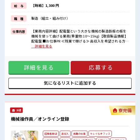
(規定有)≪機能的な制服アリ≫
制服があるので、
【時給】1,300 円
給 与
毎日の服装の悩み解消♪
≪未経験でも活躍できる≫
製造（組立・組み付け）
職 種
新しいことにチャレンジするのは不安だけど、
しっかり働く環境が整っています！
イチからスキルUP・ステップUP目指していきましょう！
【業務内容詳細】配電盤という大きな機械の製造鉄板の板を
仕事内容
機械を使って曲げる業務(重量物:10～15kg)【取扱製品情報】
■職場の雰囲気
配電盤 ■お仕事PR ≪残業で稼げる≫ 高収入を希望される方に
髪型にこだわりのあるアナタは必見！
オススメ。 残業は月20時間以上あります♪ ≪完全週休二日制
…詳細を見る
髪型自由な職場！
≫ 週末は家族や友人と一緒にプライベート満喫！ ≪モチベー
20代活躍中のフレッシュな職場です☆
ションもUP≫ 派手過ぎなければ髪型や髪色自由♪ (規定有)≪
休憩室で楽しくおしゃべり！
機能的な制服アリ≫ 制服があるので、 毎日の服装の悩み解消
ストレス解消☆
詳細を見る
応募する
♪ ≪未経験でも活躍できる≫ 新しいことにチャレンジするの
残業がしっかりあるお仕事！
は不安だけど、 しっかり働く環境が整っています！ イチから
スキルUP・ステップUP目指していきましょう！ ■職場の雰
囲気 髪型にこだわりのあるアナタは必見！ 髪型自由な職場！
気になるリストに
追加する
20代活躍中のフレッシュな職場です☆ 休憩室で楽しくおしゃ
べり！ ストレス解消☆ 残業がしっかりあるお仕事！
寮完備
派遣
機械操作員／オンライン登録
経験者歓迎
高収入
長期の仕事
キレイなオフィス