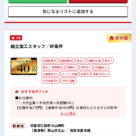
初日には安全講習がありますし、
「かんたんお仕事」 A3サイズ程度の電池の組立ですが、 かる
独り立ちするまではしっかり教えてもらえます。
い部品を手で組付けるだけ！ 慣れるまではしっかり教えてく
気になるリストに
追加する
なので未経験から始めた方もたくさん活躍していますよ～！
れます！ こんないい仕事めったにない！ 応募はお早めに！ ■
職場の雰囲気 《20～40代がたくさん活躍中》 サポート体制ば
っちりの職場でのお仕事！ 初日には安全講習がありますし、
独り立ちするまではしっかり教えてもらえます。 なので未経
験から始めた方もたくさん活躍していますよ～！
寮完備
派遣
組立加工スタッフ／好条件
未経験者OK
経験者歓迎
高収入
長期の仕事
寮あり
寮あり (寮費無料)
制服あり
研修あり
休憩室あり
社員食堂あり
ロッカー完備
染髪OK
残業 20H以上
平均年齢20代
30代が活躍
おすすめポイント
■お仕事PR
＼＼大手企業×手当充実×未経験OK//
【在籍手当3万円】【食事手当3500円】は毎月もらえるからお財布が
潤いまくり！
もっと見る
＼遠方の方も安心◎寮完備/
京都府乙訓郡大山崎町
勤 務 地
◎寮費は「タダ」のワンルーム寮
【最寄駅】西山天王山 ／ 阪急京都本線
◎家電付き1R寮