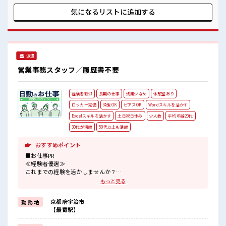
リ≫ 制服があるので、 毎日の服装の悩み解消♪ ≪初めての仕
事だけど自分にもできそう≫ 新しいことにチャレンジするの
気になるリストに
追加する
は不安だけど、 しっかり働く環境が整っています！ イチから
スキルUP・ステップUP目指していきましょう！ ≪様々なお
仕事をご提案≫ 一人で悩まず気軽に相談できる、 派遣のお仕
事です！ ■職場の雰囲気 髪型にこだわりのあるアナタは必
見！ 髪型自由な職場！ 20代が多数活躍中！ 社会人経験が浅く
派遣
てもOK！ ここから経験積んでいきましょ！ 仕事の合間の息
抜きは休憩室で♪
営業事務スタッフ／履歴書不要
経験者歓迎
長期の仕事
残業少なめ
休憩室あり
ロッカー完備
染髪OK
ピアスOK
Wordスキルを活かす
Excelスキルを活かす
土日祝日休み
少人数
平均年齢20代
30代が活躍
50代以上も活躍
おすすめポイント
■お仕事PR
≪経験者優遇≫
これまでの経験を活かしませんか？
ブランクがあっても大丈夫♪
もっと見る
経験はちょっとだけ…という方もOK！
≪時間にメリハリを≫
京都府宇治市
勤 務 地
残業はほとんどナシ！
【最寄駅】
場合によってはお願いすることもあります♪
≪土日祝休のお仕事≫