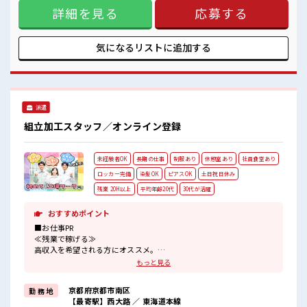
#ryo
詳細を見る
応募する
もOK！ 現地までの移動交通費も支給！ なので遠方からお越
しの方も安心です♪ ＼おすすめポイント/ クリーンルーム内
で室内の温度・湿度もキチンと管理されており、 季節に関係
なく年間通して働きやすい環境です。 クリーンルームでの作
気になるリストに
追加する
業や、 交替勤務の経験がある方もお待ちしております！ 丁寧
な研修があるので安心してスタートできますよ♪ ■職場の雰
囲気 《20代～30代の男性スタッフさん多数カツヤク中》 キレ
イ&空調完備でカイテキな職場環境☆ 近くにコンビニがある
ので便利♪ 無料駐車場があるのでマイカー通勤OK！ 休憩所/
派遣
ロッカーあり！ #ryo
組立加工スタッフ／オンライン登録
未経験者OK
長期の仕事
制服あり
休憩室あり
社員食堂あり
ロッカー完備
染髪OK
ピアスOK
土日祝日休み
残業 20H以上
平均年齢20代
30代が活躍
おすすめポイント
■お仕事PR
≪残業で稼げる≫
高収入を希望される方にオススメ。
残業は月20時間以上あります♪
もっと見る
≪週休2日制≫
週末は家族や友人と一緒にプライベート満喫！
京都府京都市南区
勤 務 地
≪モチベーションもUP≫
【最寄駅】西大路 ／ 東海道本線
派手過ぎなければ髪型や髪色自由♪