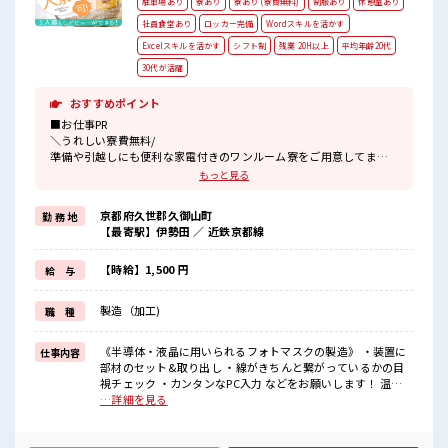
駐車場あり
寮あり
寮あり (寮費無料)
制服あり
休憩室あり
社員食堂あり
ロッカー完備
Wordスキルを活かす
Excelスキルを活かす
シフト制
残業 20H以上
平均年齢20代
30代が活躍
おすすめポイント
■お仕事PR
＼うれしい寮費無料/
準備や引越しにも便利な家電付きのワンルーム寮をご用意してま
す。
もっと見る
寮には駐車場も完備でマイカー通勤もOK！
現地までの移動交通費も支給！
京都府久世郡久御山町
勤 務 地
なので遠方からお越しの方も安心です♪
【最寄駅】伊勢田 ／ 近鉄京都線
＼おすすめポイント/
クリーンルーム内で室内の温度・湿度もキチンと管理されており、
【時給】1,500 円
給 与
季節に関係なく年間通して働きやすい環境です。
クリーンルームでの作業や、
製造（加工)
職 種
交替勤務の経験がある方もお待ちしております！
丁寧な研修があるので安心してスタートできますよ♪
《半導体・液晶に用いられるフォトマスクの製造》 ・装置に
仕事内容
■職場の雰囲気
部材のセット&取り出し ・線がきちんと繋がっているかの目
《20代～30代の男性スタッフさん多数カツヤク中》
視チェック ・カンタンなPC入力 などをお願いします！ 温度
キレイ&空調完備でカイテキな職場環境☆
23℃、湿度40～50%のクリーンルームでの作業！ ※寮アリの
…詳細を見る
近くにコンビニがあるので便利♪
お仕事！一人暮らしスタートにもピッタリ♪ ■お仕事PR ＼う
無料駐車場があるのでマイカー通勤OK！
れしい寮費無料/ 準備や引越しにも便利な家電付きのワンルー
休憩所/ロッカーあり！
ム寮をご用意してます。 寮には駐車場も完備でマイカー通勤