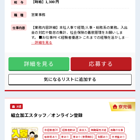
家族や友人と一緒にプライベート満喫！
【時給】1,300 円
給 与
≪髪色自由で自分らしく働く≫
明るすぎたり奇抜でなければ基本的に自由！
営業事務
職 種
(規定有)≪自分に向いている仕事が探せる≫
困った事などがあれば、
担当がしっかりサポートします！
【業務内容詳細】本社人事で経理/人事・総務系の業務。入出
仕事内容
金の対応や勤怠の集計、社会保険の着脱管理をお願いしま
■職場の雰囲気
す。 ■お仕事PR ≪経験者優遇≫ これまでの経験を活かしませ
少人数の職場でこじんまり。
んか？ ブランクがあっても大丈夫♪ 経験はちょっとだけ…と
…詳細を見る
職場の仲間との交流もできちゃうかも？
いう方もOK！ ≪時間にメリハリを≫ 残業はほとんどナシ！
明るすぎたり奇抜過ぎなければヘアカラーOK！
場合によってはお願いすることもあります♪ ≪土日祝休のお
20代活躍中のフレッシュな職場です☆
仕事≫ 家族や友人と一緒にプライベート満喫！ ≪髪色自由で
詳細を見る
応募する
自分らしく働く≫ 明るすぎたり奇抜でなければ基本的に自
由！ (規定有)≪自分に向いている仕事が探せる≫ 困った事な
どがあれば、 担当がしっかりサポートします！ ■職場の雰囲
気 少人数の職場でこじんまり。 職場の仲間との交流もできち
気になるリストに
追加する
ゃうかも？ 明るすぎたり奇抜過ぎなければヘアカラーOK！
20代活躍中のフレッシュな職場です☆
寮完備
派遣
組立加工スタッフ／オンライン登録
未経験者OK
経験者歓迎
高収入
無期雇用派遣
長期の仕事
駐車場あり
寮あり
寮あり (寮費無料)
制服あり
休憩室あり