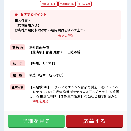
残業 20H以上
平均年齢20代
30代が活躍
おすすめポイント
■お仕事PR
【無期雇用派遣】
◎当社と期間制限のない雇用契約を結んだ上で、
派遣先で働けます◎
もっと見る
交替勤務で稼げるので稼ぎたいという方におススメのお仕事！
リア充より今は稼ぎたいが希望の方に！
京都府南丹市
勤 務 地
残業月20時間以上あります☆
【最寄駅】吉富(京都) ／ 山陰本線
派手すぎなければ多少のヘアカラーもOKなのはウレシイPoint☆
制服アリなのでナニ着ていこうか朝の悩みが解消♪
ロッカー付き職場♪
【時給】1,500 円
給 与
サポート体制もバッチリ！
未経験からでも安心してスタートできます☆
製造（組立・組み付け）
職 種
■職場の雰囲気
《男性スタッフさんも多数カツヤク中》
【未経験OK】 ～クルマのエンジン部品の製造～ ◎ドライバ
仕事内容
分からないことも聞きやすい職場！
ーを使ってのネジ締め ◎機械を使った加工&チェック ※部署
空調完備で年中カイテキ♪
による ■お仕事PR 【無期雇用派遣】 ◎当社と期間制限のない
キバツ過ぎなければ髪のカラーリングOK！
雇用契約を結んだ上で、 派遣先で働けます◎ 交替勤務で稼げ
…詳細を見る
「吉富」駅より無料送迎バス有★
るので稼ぎたいという方におススメのお仕事！ リア充より今
売店・社員食堂・ロッカー完備！
は稼ぎたいが希望の方に！ 残業月20時間以上あります☆ 派手
すぎなければ多少のヘアカラーもOKなのはウレシイPoint☆
詳細を見る
応募する
制服アリなのでナニ着ていこうか朝の悩みが解消♪ ロッカー
付き職場♪ サポート体制もバッチリ！ 未経験からでも安心し
てスタートできます☆ ■職場の雰囲気 《男性スタッフさんも