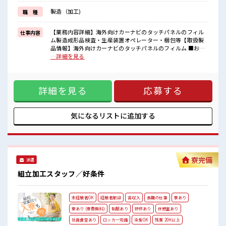
しっかり働く環境が整っています！
製造（加工)
職 種
イチからスキルUP・ステップUP目指していきましょう！
≪自分に向いている仕事が探せる≫
困った事などがあれば、
【業務内容詳細】海外向けカーナビのタッチパネルのフィル
仕事内容
担当がしっかりサポートします！
ム製造成形品検査・生産装置オペレーター・梱包等【取扱製
品情報】海外向けカーナビのタッチパネルのフィルム ■お仕
■職場の雰囲気
事PR ≪残業で稼げる≫ 高収入を希望される方にオススメ。 残
…詳細を見る
活気あふれる20代活躍中の職場です☆
業は月20時間以上あります♪ ≪完全週休二日制≫ 週末は家族
一息つける休憩スペースもあります！
や友人と一緒にプライベート満喫！ ≪機能的な制服アリ≫ 制
職場にはロッカー完備！
服があるので、 毎日の服装の悩み解消♪ ≪未経験OKの仕事
私物の置きすぎには注意が必要ですね★
詳細を見る
応募する
≫ 新しいことにチャレンジするのは不安だけど、 しっかり働
残業がしっかりあるお仕事！
く環境が整っています！ イチからスキルUP・ステップUP目
指していきましょう！ ≪自分に向いている仕事が探せる≫ 困
った事などがあれば、 担当がしっかりサポートします！ ■職
気になるリストに
追加する
場の雰囲気 活気あふれる20代活躍中の職場です☆ 一息つける
休憩スペースもあります！ 職場にはロッカー完備！ 私物の置
きすぎには注意が必要ですね★ 残業がしっかりあるお仕事！
寮完備
派遣
組立加工スタッフ／好条件
未経験者OK
経験者歓迎
高収入
長期の仕事
寮あり
寮あり (寮費無料)
制服あり
研修あり
休憩室あり
社員食堂あり
ロッカー完備
染髪OK
残業 20H以上