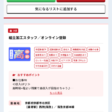
ロッカーあり！
雰囲気の職場≫ 明るすぎたり奇抜でなければ基本的に自由！
安心してお仕事に集中♪
(規定有)≪機能的な制服アリ≫ 制服があるので毎日の服装の
気になるリストに
追加する
#ryo
悩み解消♪ ≪無料駐車場あり≫ マイカー通勤もOK！ ≪食堂
あり≫ カフェテリア形式になっていておしゃれでメニューも
豊富★ ■職場の雰囲気 派手すぎなければ多少のヘアカラーも
OKなのはウレシイPoint☆ しっかり休める休憩室あり！ オン
オフの切替もできちゃう！ ロッカーあり！ 安心してお仕事に
派遣
集中♪ #ryo
組立加工スタッフ／オンライン登録
未経験者OK
経験者歓迎
高収入
無期雇用派遣
長期の仕事
駐車場あり
制服あり
休憩室あり
社員食堂あり
ロッカー完備
染髪OK
ピアスOK
残業 20H以上
平均年齢20代
30代が活躍
おすすめポイント
■お仕事PR
≪収入UP♪≫
高時給+程よい残業で高収入が目指せちゃう♪
≪ヘアカラーOKで自由な雰囲気の職場≫
もっと見る
明るすぎたり奇抜でなければ基本的に自由！
(規定有)≪機能的な制服アリ≫
京都府京都市右京区
勤 務 地
制服があるので毎日の服装の悩み解消♪
【最寄駅】西院(阪急) ／ 阪急京都本線
≪無料駐車場あり≫