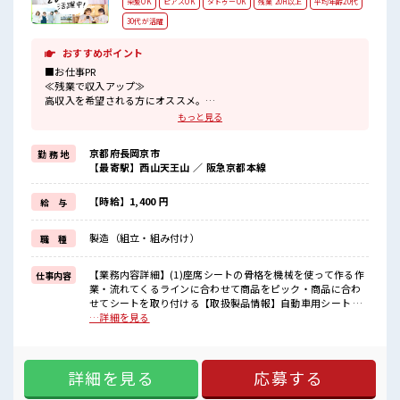
染髪OK
ピアスOK
タトゥーOK
残業 20H以上
平均年齢20代
30代が活躍
おすすめポイント
■お仕事PR
≪残業で収入アップ≫
高収入を希望される方にオススメ。
残業は月20時間以上あります♪
もっと見る
≪髪色自由で自分らしく働く≫
明るすぎたり奇抜でなければ基本的に自由！
京都府長岡京市
勤 務 地
(規定有)≪ラクラク制服アリ≫
【最寄駅】西山天王山 ／ 阪急京都本線
制服があるので、
毎日の服装の悩み解消♪
≪未経験OKの仕事≫
【時給】1,400 円
給 与
新しいことにチャレンジするのは不安だけど、
しっかり働く環境が整っています！
製造（組立・組み付け）
職 種
イチからスキルUP・ステップUP目指していきましょう！
≪様々なお仕事をご提案≫
一人で悩まず気軽に相談できる、
【業務内容詳細】(1)座席シートの骨格を機械を使って作る作
仕事内容
派遣のお仕事です！
業・流れてくるラインに合わせて商品をピック・商品に合わ
せてシートを取り付ける【取扱製品情報】自動車用シート ■
■職場の雰囲気
お仕事PR ≪残業で収入アップ≫ 高収入を希望される方にオス
…詳細を見る
キバツ過ぎなければ髪色・髪型は自由！
スメ。 残業は月20時間以上あります♪ ≪髪色自由で自分らし
あなたの個性を大事にできます♪
く働く≫ 明るすぎたり奇抜でなければ基本的に自由！ (規定
活気あふれる20代活躍中の職場です☆
有)≪ラクラク制服アリ≫ 制服があるので、 毎日の服装の悩
しっかり休める休憩室あり！
詳細を見る
応募する
み解消♪ ≪未経験OKの仕事≫ 新しいことにチャレンジする
オンオフの切替もできちゃう！
のは不安だけど、 しっかり働く環境が整っています！ イチか