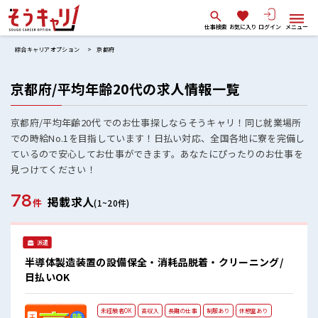
仕事検索
お気に入り
ログイン
メニュー
綜合キャリアオプション
京都府
京都府/平均年齢20代の求人情報一覧
京都府/平均年齢20代 でのお仕事探しならそうキャリ！同じ就業場所
での時給No.1を目指しています！日払い対応、全国各地に寮を完備し
ているので安心してお仕事ができます。あなたにぴったりのお仕事を
見つけてください！
78
掲載求人
件
(1~20件)
派遣
半導体製造装置の設備保全・消耗品脱着・クリーニング/
日払いOK
未経験者OK
高収入
長期の仕事
制服あり
休憩室あり