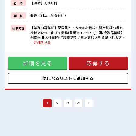
制服があるので、
【時給】1,300 円
給 与
毎日の服装の悩み解消♪
≪未経験OKの仕事≫
製造（組立・組み付け）
職 種
新しいことにチャレンジするのは不安だけど、
しっかり働く環境が整っています！
イチからスキルUP・ステップUP目指していきましょう！
【業務内容詳細】配電盤という大きな機械の製造鉄板の板を
仕事内容
機械を使って曲げる業務(重量物:10～15kg)【取扱製品情報】
■職場の雰囲気
配電盤 ■お仕事PR ≪残業で稼げる≫ 高収入を希望される方に
キバツ過ぎなければ髪色・髪型は自由！
オススメ。 残業は月20時間以上あります♪ ≪週休2日制≫ 週
…詳細を見る
あなたの個性を大事にできます♪
末は家族や友人と一緒にプライベート満喫！ ≪モチベーショ
≪20代の方が多数活躍中の職場≫
ンもUP≫ 派手過ぎなければ髪型や髪色自由♪ (規定有)≪動き
しっかり休める休憩室あり！
やすい制服アリ≫ 制服があるので、 毎日の服装の悩み解消♪
オンオフの切替もできちゃう！
詳細を見る
応募する
≪未経験OKの仕事≫ 新しいことにチャレンジするのは不安だ
けど、 しっかり働く環境が整っています！ イチからスキル
UP・ステップUP目指していきましょう！ ■職場の雰囲気 キ
バツ過ぎなければ髪色・髪型は自由！ あなたの個性を大事に
気になるリストに
追加する
できます♪ ≪20代の方が多数活躍中の職場≫ しっかり休める
休憩室あり！ オンオフの切替もできちゃう！
1
2
3
4
>