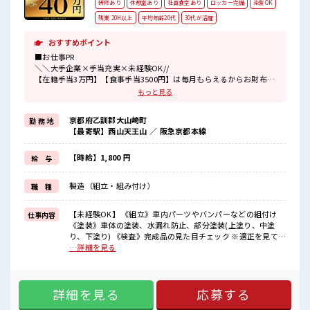
研修あり
休憩室あり
社員食堂あり
ロッカー完備
染髪OK
残業 20H以上
平均年齢20代
30代が活躍
おすすめポイント
■お仕事PR
＼＼大手企業×手当充実×未経験OK//
【在籍手当3万円】【食事手当3500円】は毎月もらえるからお財布が
潤いまくり！
もっと見る
手当だけで満足しないで！
京都府乙訓郡大山崎町
勤 務 地
高時給1800円～なんです！
【最寄駅】西山天王山 ／ 阪急京都本線
月収は44万円以上可！
交替勤務は夜勤手当が付くので稼げる！
こんな好条件迷ってたらモッタイナイ！
【時給】1,800 円
給 与
通勤方法は自転車やバイク通勤OK！
製造（組立・組み付け）
職 種
長岡京/京阪淀駅/阪急西山天王山駅から無料送迎バスも出ているので
ラクチン！
お仕事は組立、
【未経験OK】 《組立》車内パーツやバンパーなどの組付け
仕事内容
塗装、
《塗装》車体の塗装、水漏れ防止、部分塗装(上塗り、中塗
溶接等さまざまな部署あり！
り、下塗り) 《検査》完成品の見た目チェック ※適正を見て、
フォロー体制バッチリなので未経験の方も安心スタート！
配属先が決定します ■お仕事PR ＼＼大手企業×手当充実×未
…詳細を見る
経験OK// 【在籍手当3万円】【食事手当3500円】は毎月もら
■最短即日入社決定！
えるからお財布が潤いまくり！ 手当だけで満足しないで！ 高
条件があえば応募のその日に入社決定もできる！
時給1800円～なんです！ 月収は44万円以上可！ 交替勤務は夜
詳細を見る
応募する
勤手当が付くので稼げる！ こんな好条件迷ってたらモッタイ
■職場の雰囲気
ナイ！ 通勤方法は自転車やバイク通勤OK！ 長岡京/京阪淀駅/