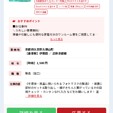
社員食堂あり
ロッカー完備
Wordスキルを活かす
Excelスキルを活かす
シフト制
残業 20H以上
平均年齢20代
30代が活躍
おすすめポイント
■お仕事PR
＼うれしい寮費無料/
準備や引越しにも便利な家電付きのワンルーム寮をご用意してま
す。
もっと見る
寮には駐車場も完備でマイカー通勤もOK！
現地までの移動交通費も支給！
京都府久世郡久御山町
勤 務 地
なので遠方からお越しの方も安心です♪
【最寄駅】伊勢田 ／ 近鉄京都線
＼おすすめポイント/
クリーンルーム内で室内の温度・湿度もキチンと管理されており、
【時給】1,500 円
給 与
季節に関係なく年間通して働きやすい環境です。
クリーンルームでの作業や、
製造（加工)
職 種
交替勤務の経験がある方もお待ちしております！
丁寧な研修があるので安心してスタートできますよ♪
《半導体・液晶に用いられるフォトマスクの製造》 ・装置に
仕事内容
■職場の雰囲気
部材のセット&取り出し ・線がきちんと繋がっているかの目
《20代～30代の男性スタッフさん多数カツヤク中》
視チェック ・カンタンなPC入力 などをお願いします！ 温度
キレイ&空調完備でカイテキな職場環境☆
23℃、湿度40～50%のクリーンルームでの作業！ ※寮アリの
…詳細を見る
近くにコンビニがあるので便利♪
お仕事！一人暮らしスタートにもピッタリ♪ ■お仕事PR ＼う
無料駐車場があるのでマイカー通勤OK！
れしい寮費無料/ 準備や引越しにも便利な家電付きのワンルー
休憩所/ロッカーあり！
ム寮をご用意してます。 寮には駐車場も完備でマイカー通勤
#ryo
詳細を見る
応募する
もOK！ 現地までの移動交通費も支給！ なので遠方からお越