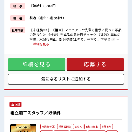
◎駐車場完備/マイカー持ち込みOK
ほかにも...
【時給】1,700 円
給 与
・赴任時は現地までの移動交通費支給
・寮から自転車やバイク通勤OKの寮もあり※空き状況による
製造（組立・組み付け）
職 種
・長岡京駅/京阪淀駅/阪急西山天王山駅から無料送迎バスもあり
さらに大阪で「ハリウッド映画の世界」を体験できるテーマパーク
までは電車で1時間30分ほど♪
【未経験OK】 《組立》マニュアルや先輩の指示に従って部品
仕事内容
大型連休があるので休みの日がワクワクする事間違いなし！
の取り付け 《検査》完成品の見た目チェック 《塗装》車体の
塗装、水漏れ防止、部分塗装(上塗り、中塗り、下塗り) ※適
■最短即日入社決定！
正を見て、配属先が決定します ※寮アリのお仕事！一人暮ら
…詳細を見る
条件があえば応募のその日に入社決定もできる！
しスタートにもピッタリ♪ ■お仕事PR ＼＼大手企業×手当充
実×未経験OK// 【在籍手当3万円】【食事手当3500円】は毎
■最短2営業日で入寮も可！
月もらえるからお財布が潤いまくり！ ＼遠方の方も安心◎寮
※規定有
詳細を見る
応募する
完備/ ◎寮費は「タダ」のワンルーム寮 ◎家電付き1R寮 ◎駐
車場完備/マイカー持ち込みOK ほかにも... ・赴任時は現地ま
■職場の雰囲気
での移動交通費支給 ・寮から自転車やバイク通勤OKの寮もあ
《20代・30代の男性スタッフさんも活躍中》
り※空き状況による ・長岡京駅/京阪淀駅/阪急西山天王山駅
気になるリストに
追加する
職場の人間関係⇒良好♪
から無料送迎バスもあり さらに大阪で「ハリウッド映画の世
未経験でも安心な就業環境！
界」を体験できるテーマパークまでは電車で1時間30分ほど♪
社内設備もバッチリ★
大型連休があるので休みの日がワクワクする事間違いなし！
売店・食堂・休憩室・ロッカー・自販機・喫煙所・スポットクーラ
■最短即日入社決定！ 条件があえば応募のその日に入社決定
ーあり♪
もできる！ ■最短2営業日で入寮も可！ ※規定有 ■職場の雰
#ryo
派遣
囲気 《20代・30代の男性スタッフさんも活躍中》 職場の人間
#SOGO祝金
関係⇒良好♪ 未経験でも安心な就業環境！ 社内設備もバッチ
組立加工スタッフ／好条件
リ★ 売店・食堂・休憩室・ロッカー・自販機・喫煙所・スポ
ットクーラーあり♪ #ryo
未経験者OK
経験者歓迎
高収入
長期の仕事
制服あり