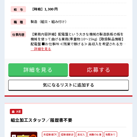
(規定有)≪動きやすい制服アリ≫
制服があるので、
【時給】1,300 円
給 与
毎日の服装の悩み解消♪
≪未経験OKの仕事≫
製造（組立・組み付け）
職 種
新しいことにチャレンジするのは不安だけど、
しっかり働く環境が整っています！
イチからスキルUP・ステップUP目指していきましょう！
【業務内容詳細】配電盤という大きな機械の製造鉄板の板を
仕事内容
機械を使って曲げる業務(重量物:10～15kg)【取扱製品情報】
■職場の雰囲気
配電盤 ■お仕事PR ≪残業で稼げる≫ 高収入を希望される方に
キバツ過ぎなければ髪色・髪型は自由！
オススメ。 残業は月20時間以上あります♪ ≪週休2日制≫ 週
…詳細を見る
あなたの個性を大事にできます♪
末は家族や友人と一緒にプライベート満喫！ ≪モチベーショ
≪20代の方が多数活躍中の職場≫
ンもUP≫ 派手過ぎなければ髪型や髪色自由♪ (規定有)≪動き
しっかり休める休憩室あり！
やすい制服アリ≫ 制服があるので、 毎日の服装の悩み解消♪
オンオフの切替もできちゃう！
詳細を見る
応募する
≪未経験OKの仕事≫ 新しいことにチャレンジするのは不安だ
けど、 しっかり働く環境が整っています！ イチからスキル
UP・ステップUP目指していきましょう！ ■職場の雰囲気 キ
バツ過ぎなければ髪色・髪型は自由！ あなたの個性を大事に
気になるリストに
追加する
できます♪ ≪20代の方が多数活躍中の職場≫ しっかり休める
休憩室あり！ オンオフの切替もできちゃう！
派遣
組立加工スタッフ／履歴書不要
未経験者OK
経験者歓迎
高収入
長期の仕事
制服あり