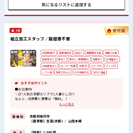
多数カツヤク中》 分からないことも聞きやすい職場！ 空調完
気になるリストに
追加する
備で年中カイテキ♪ キバツ過ぎなければ髪のカラーリング
OK！ 「吉富」駅より無料送迎バス有★ 売店・社員食堂・ロ
ッカー完備！
寮完備
派遣
組立加工スタッフ／履歴書不要
未経験者OK
経験者歓迎
高収入
無期雇用派遣
長期の仕事
駐車場あり
寮あり
寮あり (寮費無料)
制服あり
休憩室あり
社員食堂あり
ロッカー完備
染髪OK
ピアスOK
ネイルOK
シフト制
残業 20H以上
平均年齢20代
30代が活躍
おすすめポイント
■お仕事PR
＼◎*人気の京都エリアで1人暮らし◎*/
なんと...光熱費と寮費は「無料」！
もっと見る
『一人暮らしをしたいけど費用をおさえタイ』
『家電を揃えるお金がナイ』
京都府南丹市
勤 務 地
そんな方にオススメ↓↓
【最寄駅】吉富(京都) ／ 山陰本線
TV/冷蔵庫/洗濯機/エアコンなどは備え付け！
赴任時は現地までの移動交通費も規定支給！
【時給】1,500 円
給 与