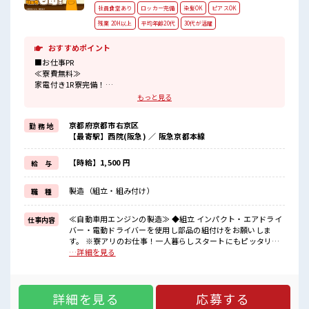
社員食堂あり
ロッカー完備
染髪OK
ピアスOK
残業 20H以上
平均年齢20代
30代が活躍
おすすめポイント
■お仕事PR
≪寮費無料≫
家電付き1R寮完備！
寮費は無料なのでお金貯めたい方にも向いてます！！
もっと見る
≪収入UP♪≫
高時給+程よい残業で高収入が目指せちゃう♪
京都府京都市右京区
勤 務 地
≪1R寮完備≫
【最寄駅】西院(阪急) ／ 阪急京都本線
自宅～職場が遠くても興味があれば安心して応募できちゃう！
自分で部屋を借りるより安く住めちゃうかも？
生活に便利な家電付きなので初期費用も節約できる☆
【時給】1,500 円
給 与
≪ヘアカラーOKで自由な雰囲気の職場≫
明るすぎたり奇抜でなければ基本的に自由！
製造（組立・組み付け）
職 種
(規定有)≪機能的な制服アリ≫
制服があるので毎日の服装の悩み解消♪
≪無料駐車場あり≫
≪自動車用エンジンの製造≫ ◆組立 インパクト・エアドライ
仕事内容
マイカー通勤もOK！
バー・電動ドライバーを使用し部品の組付けをお願いしま
≪食堂あり≫
す。 ※寮アリのお仕事！一人暮らしスタートにもピッタリ♪
カフェテリア形式になっていておしゃれでメニューも豊富★
■お仕事PR ≪寮費無料≫ 家電付き1R寮完備！ 寮費は無料な
…詳細を見る
のでお金貯めたい方にも向いてます！！ ≪収入UP♪≫ 高時給
■職場の雰囲気
+程よい残業で高収入が目指せちゃう♪ ≪1R寮完備≫ 自宅～
派手すぎなければ多少のヘアカラーもOKなのはウレシイPoint☆
職場が遠くても興味があれば安心して応募できちゃう！ 自分
しっかり休める休憩室あり！
詳細を見る
応募する
で部屋を借りるより安く住めちゃうかも？ 生活に便利な家電
オンオフの切替もできちゃう！
付きなので初期費用も節約できる☆ ≪ヘアカラーOKで自由な