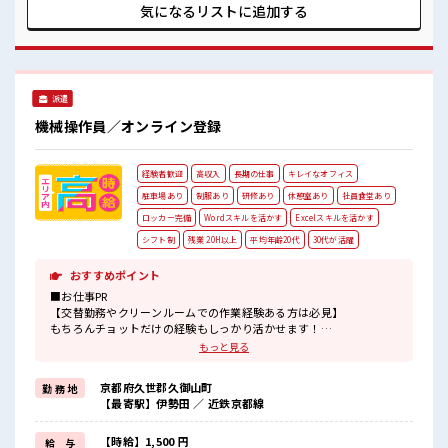
《20・30代の男性スタッフさんも活躍中》
による ・長岡京駅/京阪淀駅/阪急西山天王山駅から無料送迎
気になるリストに
追加する
職場の人間関係⇒良好♪
バスもあり さらに大阪で「ハリウッド映画の世界」を体験で
未経験でも安心な就業環境！
きるテーマパークまでは電車で1時間30分ほど♪ 大型連休が
社内設備もバッチリ★
あるので休みの日がワクワクする事間違いなし！ ■最短即日
売店・食堂・休憩室・ロッカー・自販機・喫煙所・スポットクーラ
入社決定！ 条件があえば応募のその日に入社決定もできる！
ーあり♪
■最短2営業日で入寮も可！ ※規定有 ■職場の雰囲気 《20・
#ryo
派遣
30代の男性スタッフさんも活躍中》 職場の人間関係⇒良好♪
未経験でも安心な就業環境！ 社内設備もバッチリ★ 売店・食
機械操作員／オンライン登録
堂・休憩室・ロッカー・自販機・喫煙所・スポットクーラー
あり♪ #ryo
経験者歓迎
高収入
長期の仕事
キレイなオフィス
駐車場あり
制服あり
研修あり
休憩室あり
社員食堂あり
ロッカー完備
Wordスキルを活かす
Excelスキルを活かす
シフト制
残業 20H以上
平均年齢20代
30代が活躍
おすすめポイント
■お仕事PR
【交替勤務やクリーンルームでの作業経験ある方は必見】
もちろんチョットだけの経験もしっかり活かせます！
ブランクある方も気軽に応募OK。
もっと見る
頑張り次第では直接雇用になる可能性もありますよ※規定有★
職場は、
京都府久世郡久御山町
勤 務 地
クリーンルーム内で室内の温度・湿度もキチンと管理されており、
【最寄駅】伊勢田 ／ 近鉄京都線
季節に関係なく年間通して働きやすい環境です。
無料の駐車場が完備されているのでマイカー通勤OK！
もちろん通勤交通費支給！
【時給】1,500 円
給 与