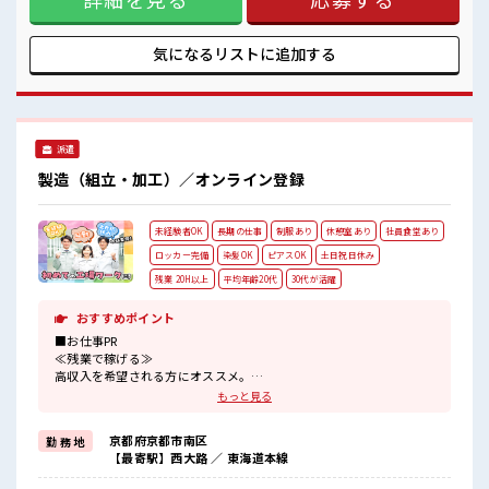
しの方も安心です♪ ＼おすすめポイント/ クリーンルーム内
で室内の温度・湿度もキチンと管理されており、 季節に関係
なく年間通して働きやすい環境です。 クリーンルームでの作
気になるリストに
追加する
業や、 交替勤務の経験がある方もお待ちしております！ 丁寧
な研修があるので安心してスタートできますよ♪ ■職場の雰
囲気 《20代～30代の男性スタッフさん多数カツヤク中》 キレ
イ&空調完備でカイテキな職場環境☆ 近くにコンビニがある
ので便利♪ 無料駐車場があるのでマイカー通勤OK！ 休憩所/
派遣
ロッカーあり！ #ryo
製造（組立・加工）／オンライン登録
未経験者OK
長期の仕事
制服あり
休憩室あり
社員食堂あり
ロッカー完備
染髪OK
ピアスOK
土日祝日休み
残業 20H以上
平均年齢20代
30代が活躍
おすすめポイント
■お仕事PR
≪残業で稼げる≫
高収入を希望される方にオススメ。
残業は月20時間以上あります♪
もっと見る
≪週休2日制≫
週末は家族や友人と一緒にプライベート満喫！
京都府京都市南区
勤 務 地
≪モチベーションもUP≫
【最寄駅】西大路 ／ 東海道本線
派手過ぎなければ髪型や髪色自由♪
(規定有)≪動きやすい制服アリ≫