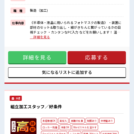
受入れ体制もバッチリ◎気になった方はお気軽にご応募ください
ネ！
製造（加工)
職 種
■職場の雰囲気
《20代～30代の男性スタッフさん多数カツヤク中》
《半導体・液晶に用いられるフォトマスクの製造》 ・装置に
仕事内容
キレイ&空調完備でカイテキな職場環境☆
部材のセット&取り出し ・線がきちんと繋がっているかの目
近くにコンビニがあるので便利♪
視チェック ・カンタンなPC入力 などをお願いします！ 温度
無料駐車場があるのでマイカー通勤OK！
23℃、湿度40～50%のクリーンルームでの作業！ ■お仕事PR
…詳細を見る
休憩所/ロッカーあり！
【交替勤務やクリーンルームでの作業経験ある方は必見】 も
ちろんチョットだけの経験もしっかり活かせます！ ブランク
ある方も気軽に応募OK。 頑張り次第では直接雇用になる可能
詳細を見る
応募する
性もありますよ※規定有★ 職場は、 クリーンルーム内で室内
の温度・湿度もキチンと管理されており、 季節に関係なく年
間通して働きやすい環境です。 無料の駐車場が完備されてい
るのでマイカー通勤OK！ もちろん通勤交通費支給！ 受入れ
気になるリストに
追加する
体制もバッチリ◎気になった方はお気軽にご応募ください
ネ！ ■職場の雰囲気 《20代～30代の男性スタッフさん多数カ
ツヤク中》 キレイ&空調完備でカイテキな職場環境☆ 近くに
コンビニがあるので便利♪ 無料駐車場があるのでマイカー通
勤OK！ 休憩所/ロッカーあり！
派遣
組立加工スタッフ／好条件
未経験者OK
高収入
長期の仕事
制服あり
休憩室あり
ロッカー完備
染髪OK
Wordスキルを活かす
Excelスキルを活かす
シフト制
残業 20H以上
平均年齢20代