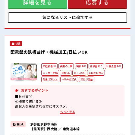
ここから経験積んでいきましょ！
詳細を見る
応募する
で収入アップ≫ 高収入を希望される方にオススメ。 残業は月
一息つける休憩スペースもあります！
20時間以上あります♪ ≪髪型自由≫ 基本的に髪色自由で明る
すぎたり奇抜でなければOKです！ (規定有)≪機能的な制服ア
リ≫ 制服があるので、 毎日の服装の悩み解消♪ ≪未経験でも
気になるリストに
追加する
活躍できる≫ 新しいことにチャレンジするのは不安だけど、
しっかり働く環境が整っています！ イチからスキルUP・ステ
ップUP目指していきましょう！ ≪自分に合った期間で働ける
≫ 福利厚生が整った派遣のお仕事です！ ■職場の雰囲気 髪型
にこだわりのあるアナタは必見！ 髪型自由な職場！ 20代が多
派遣
数活躍中！ 社会人経験が浅くてもOK！ ここから経験積んで
いきましょ！ 一息つける休憩スペースもあります！
配電盤の鉄板曲げ・機械加工/日払いOK
未経験者OK
長期の仕事
制服あり
休憩室あり
社員食堂あり
ロッカー完備
染髪OK
ピアスOK
土日祝日休み
残業 20H以上
平均年齢20代
30代が活躍
おすすめポイント
■お仕事PR
≪残業で稼げる≫
高収入を希望される方にオススメ。
残業は月20時間以上あります♪
もっと見る
≪完全週休二日制≫
週末は家族や友人と一緒にプライベート満喫！
京都府京都市南区
勤 務 地
≪モチベーションもUP≫
【最寄駅】西大路 ／ 東海道本線
派手過ぎなければ髪型や髪色自由♪