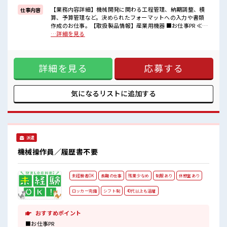
【業務内容詳細】機械開発に関わる工程管理、納期調整、積
仕事内容
■職場の雰囲気
算、予算管理など。決められたフォーマットへの入力や書類
しっかり休める休憩室あり！
作成のお仕事。【取扱製品情報】産業用機器 ■お仕事PR ≪残
オンオフの切替もできちゃう！
業基本なし≫ 自分の時間をしっかり確保できる、 残業基本ナ
…詳細を見る
持ち物が多いあなたにもぴったり☆
シのお仕事♪ オンとオフをきっちり切り替えたい方にオスス
ロッカー付き職場♪
メ！ ≪土日祝休のお仕事≫ 家族や友人と一緒にプライベート
残業は基本ないので定時でサクッと帰宅OK！
満喫！ ≪動きやすい制服アリ≫ 制服があるので、 毎日の服装
詳細を見る
応募する
の悩み解消♪ ≪未経験でも活躍できる≫ 新しいことにチャレ
ンジするのは不安だけど、 しっかり働く環境が整っていま
す！ イチからスキルUP・ステップUP目指していきましょ
う！ ■職場の雰囲気 しっかり休める休憩室あり！ オンオフの
気になるリストに
追加する
切替もできちゃう！ 持ち物が多いあなたにもぴったり☆ ロッ
カー付き職場♪ 残業は基本ないので定時でサクッと帰宅OK！
派遣
機械操作員／履歴書不要
未経験者OK
長期の仕事
残業少なめ
制服あり
休憩室あり
ロッカー完備
シフト制
40代以上も活躍
おすすめポイント
■お仕事PR