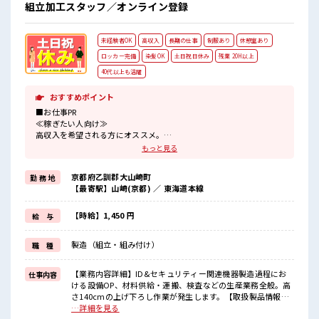
にもオススメ！
組立加工スタッフ／オンライン登録
未経験者OK
高収入
長期の仕事
制服あり
休憩室あり
ロッカー完備
染髪OK
土日祝日休み
残業 20H以上
40代以上も活躍
おすすめポイント
■お仕事PR
≪稼ぎたい人向け≫
高収入を希望される方にオススメ。
残業は月20時間以上あります♪
もっと見る
≪週休2日制≫
週末は家族や友人と一緒にプライベート満喫！
京都府乙訓郡大山崎町
勤 務 地
≪髪型自由≫
【最寄駅】山崎(京都) ／ 東海道本線
基本的に髪色自由で明るすぎたり奇抜でなければOKです！
(規定有)≪機能的な制服アリ≫
制服があるので、
【時給】1,450 円
給 与
毎日の服装の悩み解消♪
≪初めての仕事だけど自分にもできそう≫
製造（組立・組み付け）
職 種
新しいことにチャレンジするのは不安だけど、
しっかり働く環境が整っています！
イチからスキルUP・ステップUP目指していきましょう！
【業務内容詳細】ID&セキュリティー関連機器製造過程にお
仕事内容
ける設備OP、材料供給・運搬、検査などの生産業務全般。高
■職場の雰囲気
さ140cmの上げ下ろし作業が発生します。【取扱製品情報】
髪型にこだわりのあるアナタは必見！
ID&セキュリティー関連機器 ■お仕事PR ≪稼ぎたい人向け≫
…詳細を見る
髪型自由な職場！