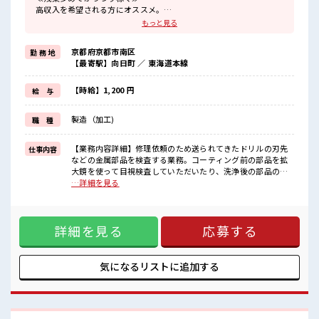
高収入を希望される方にオススメ。
残業は月20時間以上あります♪
もっと見る
≪土日祝休のお仕事≫
家族や友人と一緒にプライベート満喫！
京都府京都市南区
勤 務 地
≪機能的な制服アリ≫
【最寄駅】向日町 ／ 東海道本線
制服があるので、
毎日の服装の悩み解消♪
≪初めての仕事だけど自分にもできそう≫
【時給】1,200 円
給 与
新しいことにチャレンジするのは不安だけど、
しっかり働く環境が整っています！
製造（加工)
職 種
イチからスキルUP・ステップUP目指していきましょう！
≪自分に向いている仕事が探せる≫
困った事などがあれば、
【業務内容詳細】修理依頼のため送られてきたドリルの刃先
仕事内容
担当がしっかりサポートします！
などの金属部品を検査する業務。コーティング前の部品を拡
大鏡を使って目視検査していただいたり、洗浄後の部品の検
■職場の雰囲気
査をしていただきます。【取扱製品情報】修理依頼のため送
…詳細を見る
休憩室で自分タイム！
られてきたドリルの刃先などの金属部品(指の第一関節くらい
のんびりスマホチェック♪
の金属部品や片手サイズの部品もあります) ■お仕事PR ≪残
持ち物が多いあなたにもぴったり☆
業多めでがっつり稼ぐ≫ 高収入を希望される方にオススメ。
ロッカー付き職場♪
詳細を見る
応募する
残業は月20時間以上あります♪ ≪土日祝休のお仕事≫ 家族や
残業多め！
友人と一緒にプライベート満喫！ ≪機能的な制服アリ≫ 制服
稼ぎたい方は必見！
があるので、 毎日の服装の悩み解消♪ ≪初めての仕事だけど
自分にもできそう≫ 新しいことにチャレンジするのは不安だ
気になるリストに
追加する
けど、 しっかり働く環境が整っています！ イチからスキル
UP・ステップUP目指していきましょう！ ≪自分に向いてい
る仕事が探せる≫ 困った事などがあれば、 担当がしっかりサ
ポートします！ ■職場の雰囲気 休憩室で自分タイム！ のんび