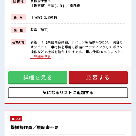
京都府宇治市
勤 務 地
毎日の服装の悩み解消♪
【最寄駅】宇治(ＪＲ) ／ 奈良線
≪未経験でも活躍できる≫
新しいことにチャレンジするのは不安だけど、
しっかり働く環境が整っています！
【時給】1,550 円
給 与
イチからスキルUP・ステップUP目指していきましょう！
≪様々なお仕事をご提案≫
製造（加工)
職 種
一人で悩まず気軽に相談できる、
派遣のお仕事です！
新着！！【業務内容詳細】ナイロン製品原料の投入、調合の
仕事内容
■職場の雰囲気
オシゴト！！●材料を専用の設備にセッティングしてボタン
一緒に働く仲間ともなじみやすい少人数の職場☆
操作などで機械を動かすだけです。 ■お仕事PR ≪ちょっとの
休憩室完備でランチや休憩も充実しそう♪
残業で収入アップ≫ 残業は月20時間未満で、 ほどよく稼げま
…詳細を見る
ロッカーあり！
す♪ ≪動きやすい制服アリ≫ 制服があるので、 毎日の服装の
安心してお仕事に集中♪
悩み解消♪ ≪未経験でも活躍できる≫ 新しいことにチャレン
高収入もバッチリ目指せますよ！
ジするのは不安だけど、 しっかり働く環境が整っています！
詳細を見る
応募する
イチからスキルUP・ステップUP目指していきましょう！ ≪
様々なお仕事をご提案≫ 一人で悩まず気軽に相談できる、 派
遣のお仕事です！ ■職場の雰囲気 一緒に働く仲間ともなじみ
やすい少人数の職場☆ 休憩室完備でランチや休憩も充実しそ
気になるリストに
追加する
う♪ ロッカーあり！ 安心してお仕事に集中♪ 高収入もバッチ
リ目指せますよ！
派遣
機械操作員／履歴書不要