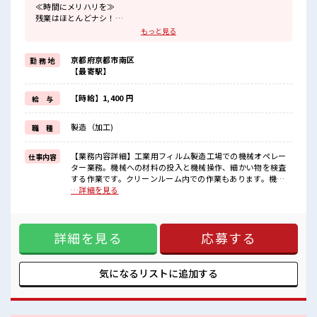
≪時間にメリハリを≫
残業はほとんどナシ！
場合によってはお願いすることもあります♪
もっと見る
≪機能的な制服アリ≫
制服があるので、
京都府京都市南区
勤 務 地
毎日の服装の悩み解消♪
【最寄駅】
≪未経験OKの仕事≫
新しいことにチャレンジするのは不安だけど、
しっかり働く環境が整っています！
【時給】1,400 円
給 与
イチからスキルUP・ステップUP目指していきましょう！
≪収入アップを目指せる≫
製造（加工)
職 種
高時給だらけの派遣のお仕事です！
■職場の雰囲気
【業務内容詳細】工業用フィルム製造工場での機械オペレー
仕事内容
休憩時間にゆっくりできるスペース完備！
ター業務。機械への材料の投入と機械操作、細かい物を検査
ロッカーあり！
する作業です。クリーンルーム内での作業もあります。機械
安心してお仕事に集中♪
熱で暑い職場もあります。残業ほぼありません。【取扱製品
…詳細を見る
残業はほとんどありません！
情報】工業用フィルム ■お仕事PR ≪時間にメリハリを≫ 残業
はほとんどナシ！ 場合によってはお願いすることもあります
♪ ≪機能的な制服アリ≫ 制服があるので、 毎日の服装の悩み
詳細を見る
応募する
解消♪ ≪未経験OKの仕事≫ 新しいことにチャレンジするの
は不安だけど、 しっかり働く環境が整っています！ イチから
スキルUP・ステップUP目指していきましょう！ ≪収入アッ
プを目指せる≫ 高時給だらけの派遣のお仕事です！ ■職場の
気になるリストに
追加する
雰囲気 休憩時間にゆっくりできるスペース完備！ ロッカーあ
り！ 安心してお仕事に集中♪ 残業はほとんどありません！