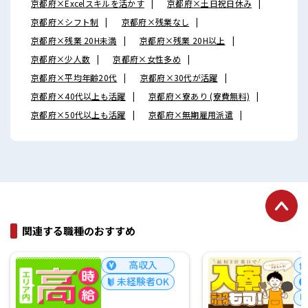
京都府×Excelスキルを活かす
京都府×土日祝日休み
京都府×シフト制
京都府×残業なし
京都府×残業 20H未満
京都府×残業 20H以上
京都府×少人数
京都府×女性多め
京都府×平均年齢20代
京都府×30代が活躍
京都府×40代以上も活躍
京都府×寮あり (寮費無料)
京都府×50代以上も活躍
京都府×無期雇用派遣
関連する職種のおすすめ
高収入
寮あり
未経験者OK
高収入
未経験者OK