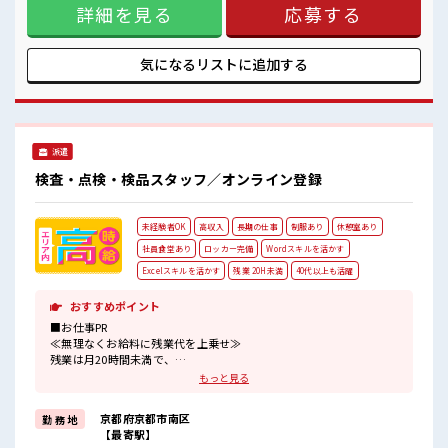
詳細を見る
応募する
テニスラケットガットなどの繊維原料 ■お仕事PR ≪1日1時間
程の残業で収入アップ≫ 残業は月20時間未満で、 ほどよく稼
げます♪ 制服があると毎日の服選びに悩まずOK♪ ≪未経験
でも活躍できる≫ 新しいことにチャレンジするのは不安だけ
気になるリストに
追加する
ど、 しっかり働く環境が整っています！ イチからスキルUP・
ステップUP目指していきましょう！ ≪自分に向いている仕事
が探せる≫ 困った事などがあれば、 担当がしっかりサポート
します！ ■職場の雰囲気 一緒に働く仲間ともなじみやすい少
人数の職場☆ 休憩室で自分タイム！ のんびりスマホチェック
派遣
♪ 職場にはロッカー完備！ 私物の置きすぎには注意が必要で
すね★
検査・点検・検品スタッフ／オンライン登録
未経験者OK
高収入
長期の仕事
制服あり
休憩室あり
社員食堂あり
ロッカー完備
Wordスキルを活かす
Excelスキルを活かす
残業 20H未満
40代以上も活躍
おすすめポイント
■お仕事PR
≪無理なくお給料に残業代を上乗せ≫
残業は月20時間未満で、
ほどよく稼げます♪
もっと見る
≪動きやすい制服アリ≫
制服があるので、
京都府京都市南区
勤 務 地
毎日の服装の悩み解消♪
【最寄駅】
≪未経験でも活躍できる≫