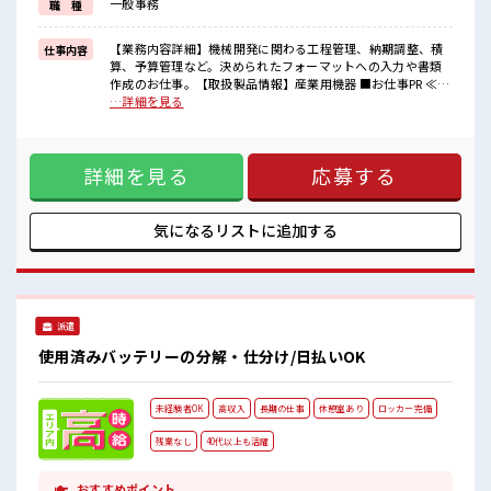
一般事務
職 種
イチからスキルUP・ステップUP目指していきましょう！
≪自分に合った期間で働ける≫
福利厚生が整った派遣のお仕事です！
【業務内容詳細】機械開発に関わる工程管理、納期調整、積
仕事内容
算、予算管理など。決められたフォーマットへの入力や書類
■職場の雰囲気
作成のお仕事。【取扱製品情報】産業用機器 ■お仕事PR ≪定
休憩時間にゆっくりできるスペース完備！
時で帰ろう≫ 自分の時間をしっかり確保できる、 残業基本ナ
…詳細を見る
職場にはロッカー完備！
シのお仕事♪ ≪週休2日制≫ 週末は家族や友人と一緒にプラ
私物の置きすぎには注意が必要ですね★
イベート満喫！ ≪ラクラク制服アリ≫ 制服があるので、 毎日
ピタっと定時退社！
の服装の悩み解消♪ ≪未経験OKの仕事≫ 新しいことにチャ
残業は基本ナシ♪
詳細を見る
応募する
レンジするのは不安だけど、 しっかり働く環境が整っていま
す！ イチからスキルUP・ステップUP目指していきましょ
う！ ≪自分に合った期間で働ける≫ 福利厚生が整った派遣の
お仕事です！ ■職場の雰囲気 休憩時間にゆっくりできるスペ
気になるリストに
追加する
ース完備！ 職場にはロッカー完備！ 私物の置きすぎには注意
が必要ですね★ ピタっと定時退社！ 残業は基本ナシ♪
派遣
使用済みバッテリーの分解・仕分け/日払いOK
未経験者OK
高収入
長期の仕事
休憩室あり
ロッカー完備
残業なし
40代以上も活躍
おすすめポイント