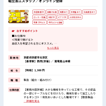
組立加工スタッフ／オンライン登録
ップUP目指していきましょう！ ≪自分に向いている仕事が探
せる≫ 困った事などがあれば、 担当がしっかりサポートしま
す！ ■職場の雰囲気 休憩室でホッと一息リフレッシュ！ 職場
未経験者OK
長期の仕事
制服あり
休憩室あり
社員食堂あり
にはロッカー完備！ 私物の置きすぎには注意が必要ですね★
残業が多めだからしっかり稼ぎたい方にもオススメ！
ロッカー完備
染髪OK
ピアスOK
土日祝日休み
残業 20H以上
40代以上も活躍
おすすめポイント
■お仕事PR
≪残業で稼げる≫
高収入を希望される方にオススメ。
残業は月20時間以上あります♪
もっと見る
≪週休2日制≫
週末は家族や友人と一緒にプライベート満喫！
京都府京都市右京区
勤 務 地
≪髪色自由で自分らしく働く≫
【最寄駅】西院(京福) ／ 嵐電嵐山本線
明るすぎたり奇抜でなければ基本的に自由！
(規定有)≪ラクラク制服アリ≫
制服があるので、
【時給】1,300 円
給 与
毎日の服装の悩み解消♪
≪未経験OKの仕事≫
製造（組立・組み付け）
職 種
新しいことにチャレンジするのは不安だけど、
しっかり働く環境が整っています！
イチからスキルUP・ステップUP目指していきましょう！
【業務内容詳細】大きな機械を作っている工場で、その部品
仕事内容
の一部にケーブルなどを付けたり、機械を使って加工したり
■職場の雰囲気
するオシゴト！和気あいあいとした職場です！【取扱製品情
派手すぎなければ多少のヘアカラーもOKなのはウレシイPoint☆
報】配電盤 ■お仕事PR ≪残業で稼げる≫ 高収入を希望される
…詳細を見る
一息つける休憩スペースもあります！
方にオススメ。 残業は月20時間以上あります♪ ≪週休2日制