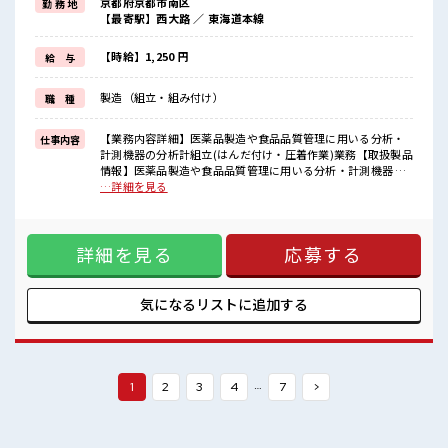
京都府京都市南区
勤 務 地
残業はほとんどナシ！
【最寄駅】西大路 ／ 東海道本線
場合によってはお願いすることもあります♪
≪機能的な制服アリ≫
制服があるので、
【時給】1,250 円
給 与
毎日の服装の悩み解消♪
≪自分に合った期間で働ける≫
製造（組立・組み付け）
職 種
福利厚生が整った派遣のお仕事です！
■職場の雰囲気
【業務内容詳細】医薬品製造や食品品質管理に用いる分析・
仕事内容
休憩室で自分タイム！
計測機器の分析計組立(はんだ付け・圧着作業)業務【取扱製品
のんびりスマホチェック♪
情報】医薬品製造や食品品質管理に用いる分析・計測機器 ■
職場にはロッカー完備！
お仕事PR ≪経験者活躍中≫ これまでの経験を活かしません
…詳細を見る
私物の置きすぎには注意が必要ですね★
か？ ブランクがあっても大丈夫♪ 経験はちょっとだけ…とい
経験者歓迎☆
う方もOK！ ≪自分の時間も大切≫ 残業はほとんどナシ！ 場
チョットだけの経験もしっかり活かせます！
合によってはお願いすることもあります♪ ≪機能的な制服ア
詳細を見る
応募する
リ≫ 制服があるので、 毎日の服装の悩み解消♪ ≪自分に合っ
た期間で働ける≫ 福利厚生が整った派遣のお仕事です！ ■職
場の雰囲気 休憩室で自分タイム！ のんびりスマホチェック♪
職場にはロッカー完備！ 私物の置きすぎには注意が必要です
気になるリストに
追加する
ね★ 経験者歓迎☆ チョットだけの経験もしっかり活かせま
す！
…
1
2
3
4
7
>