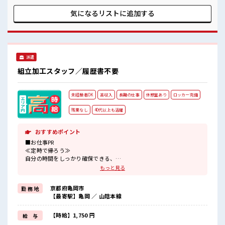
チャレンジするのは不安だけど、 しっかり働く環境が整って
います！ イチからスキルUP・ステップUP目指していきまし
気になるリストに
追加する
ょう！ ■職場の雰囲気 『少人数』だからコミュニケーション
も取りやすい？ 髪型・髪色自由♪ 派手過ぎなければOKだか
ら、 モチベーションもUP！ 休憩時間にゆっくりできるスペー
ス完備！
派遣
組立加工スタッフ／履歴書不要
未経験者OK
高収入
長期の仕事
休憩室あり
ロッカー完備
残業なし
40代以上も活躍
おすすめポイント
■お仕事PR
≪定時で帰ろう≫
自分の時間をしっかり確保できる、
残業基本ナシのお仕事♪
もっと見る
≪未経験の方も大カンゲイ≫
新しいことにチャレンジするのは不安だけど、
京都府亀岡市
勤 務 地
しっかり働く環境が整っています！
【最寄駅】亀岡 ／ 山陰本線
イチからスキルUP・ステップUP目指していきましょう！
≪様々なお仕事をご提案≫
一人で悩まず気軽に相談できる、
【時給】1,750 円
給 与
派遣のお仕事です！