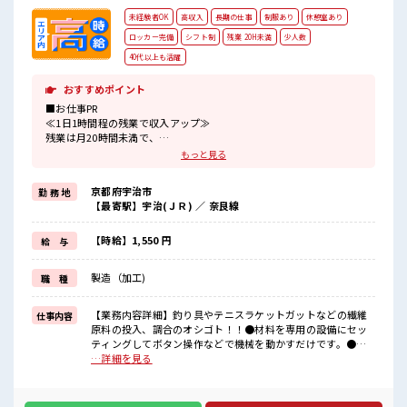
未経験者OK
高収入
長期の仕事
制服あり
休憩室あり
ロッカー完備
シフト制
残業 20H未満
少人数
40代以上も活躍
おすすめポイント
■お仕事PR
≪1日1時間程の残業で収入アップ≫
残業は月20時間未満で、
ほどよく稼げます♪
もっと見る
制服があると毎日の服選びに悩まずOK♪
≪未経験でも活躍できる≫
京都府宇治市
勤 務 地
新しいことにチャレンジするのは不安だけど、
【最寄駅】宇治(ＪＲ) ／ 奈良線
しっかり働く環境が整っています！
イチからスキルUP・ステップUP目指していきましょう！
≪自分に向いている仕事が探せる≫
【時給】1,550 円
給 与
困った事などがあれば、
担当がしっかりサポートします！
製造（加工)
職 種
■職場の雰囲気
一緒に働く仲間ともなじみやすい少人数の職場☆
【業務内容詳細】釣り具やテニスラケットガットなどの繊維
仕事内容
休憩室で自分タイム！
原料の投入、調合のオシゴト！！●材料を専用の設備にセッ
のんびりスマホチェック♪
ティングしてボタン操作などで機械を動かすだけです。●作
職場にはロッカー完備！
業の流れや操作手順など覚えることはいくつかありますが一
…詳細を見る
私物の置きすぎには注意が必要ですね★
度覚えたら、ある程度自分のペースで作業できるのが魅
力！！●現場の人が丁寧に指導いただけます！●残業無
し！！●高時給のオシゴトです！【取扱製品情報】釣り具や