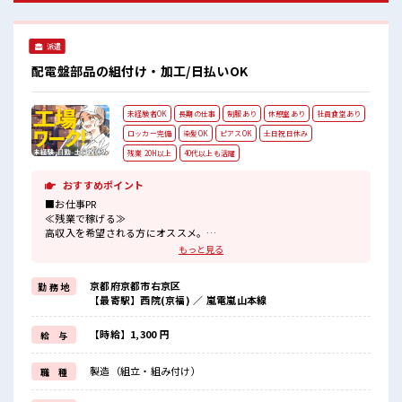
ライベートを大切にしたい人にはピッタリ★
派遣
配電盤部品の組付け・加工/日払いOK
未経験者OK
長期の仕事
制服あり
休憩室あり
社員食堂あり
ロッカー完備
染髪OK
ピアスOK
土日祝日休み
残業 20H以上
40代以上も活躍
おすすめポイント
■お仕事PR
≪残業で稼げる≫
高収入を希望される方にオススメ。
残業は月20時間以上あります♪
もっと見る
≪週休2日制≫
週末は家族や友人と一緒にプライベート満喫！
京都府京都市右京区
勤 務 地
≪モチベーションもUP≫
【最寄駅】西院(京福) ／ 嵐電嵐山本線
派手過ぎなければ髪型や髪色自由♪
(規定有)制服があると毎日の服選びに悩まずOK♪
≪未経験の方も大カンゲイ≫
【時給】1,300 円
給 与
新しいことにチャレンジするのは不安だけど、
しっかり働く環境が整っています！
製造（組立・組み付け）
職 種
イチからスキルUP・ステップUP目指していきましょう！