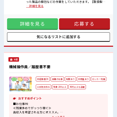
応募お待ちしております！
った製品の梱包などの作業をしていただきます。【取扱製品
休憩室で楽しくランチ♪
情報】鍵の金属部品(ドアロック) ■お仕事PR ≪女性も働きや
…詳細を見る
時間があれば昼寝もしちゃおう！
すい職場≫ もちろん男性の応募も歓迎ですよ！ ≪自分の時間
ロッカーあり！
も大切≫ 残業はほとんどナシ！ 場合によってはお願いするこ
安心してお仕事に集中♪
ともあります♪ 制服があると毎日の服選びに悩まずOK♪ ≪
詳細を見る
応募する
未経験OKの仕事≫ 新しいことにチャレンジするのは不安だけ
ど、 しっかり働く環境が整っています！ イチからスキルUP・
ステップUP目指していきましょう！ ≪自分に合った期間で働
ける≫ 福利厚生が整った派遣のお仕事です！ ■職場の雰囲気
気になるリストに
追加する
女性が多い職場ですが男女は問いません！ 応募お待ちしてお
ります！ 休憩室で楽しくランチ♪ 時間があれば昼寝もしちゃ
おう！ ロッカーあり！ 安心してお仕事に集中♪
派遣
機械操作員／履歴書不要
未経験者OK
長期の仕事
制服あり
休憩室あり
ロッカー完備
土日祝日休み
残業 20H以上
40代以上も活躍
おすすめポイント
■お仕事PR
≪残業多めでがっつり稼ぐ≫
高収入を希望される方にオススメ。
残業は月20時間以上あります♪
もっと見る