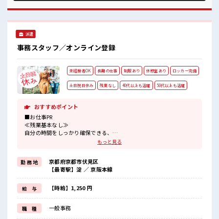
UP目指していきましょう！ ≪自分に向いている仕事が探せる
≫ 困った事などがあれば、 担当がしっかりサポートします！
■職場の雰囲気 休憩室で楽しくランチ♪ 時間があれば昼寝も
しちゃおう！ 職場にはロッカー完備！ 私物の置きすぎには注
派遣
意が必要ですね★ 残業はほとんどなし！ プライベートも謳歌
できる☆
事務スタッフ／オンライン登録
未経験者OK
長期の仕事
制服あり
休憩室あり
ロッカー完備
土日祝日休み
残業なし
40代以上も活躍
50代以上も活躍
おすすめポイント
■お仕事PR
≪残業基本なし≫
自分の時間をしっかり確保できる、
残業基本ナシのお仕事♪
もっと見る
オンとオフをきっちり切り替えたい方にオススメ！
≪土日祝休のお仕事≫
京都府京都市伏見区
勤 務 地
家族や友人と一緒にプライベート満喫！
【最寄駅】淀 ／ 京阪本線
≪動きやすい制服アリ≫
制服があるので、
毎日の服装の悩み解消♪
【時給】1,250 円
給 与
≪未経験でも活躍できる≫
新しいことにチャレンジするのは不安だけど、
一般事務
職 種
しっかり働く環境が整っています！
イチからスキルUP・ステップUP目指していきましょう！