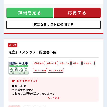
高収入を希望される方にオススメ。 残業は月20時間以上あり
休憩時間にゆっくりできるスペース完備！
ます♪ ≪週休2日制≫ 週末は家族や友人と一緒にプライベー
職場にはロッカー完備！
ト満喫！ ≪髪型自由≫ 基本的に髪色自由で明るすぎたり奇抜
私物の置きすぎには注意が必要ですね★
詳細を見る
応募する
でなければOKです！ (規定有)≪機能的な制服アリ≫ 制服があ
るので、 毎日の服装の悩み解消♪ ≪初めての仕事だけど自分
にもできそう≫ 新しいことにチャレンジするのは不安だけ
ど、 しっかり働く環境が整っています！ イチからスキルUP・
気になるリストに
追加する
ステップUP目指していきましょう！ ■職場の雰囲気 髪型にこ
だわりのあるアナタは必見！ 髪型自由な職場！ 休憩時間にゆ
っくりできるスペース完備！ 職場にはロッカー完備！ 私物の
置きすぎには注意が必要ですね★
派遣
組立加工スタッフ／履歴書不要
経験者歓迎
長期の仕事
残業少なめ
制服あり
休憩室あり
ロッカー完備
40代以上も活躍
おすすめポイント
■お仕事PR
≪経験者活躍中≫
これまでの経験を活かしませんか？
ブランクがあっても大丈夫♪
もっと見る
経験はちょっとだけ…という方もOK！
≪自分の時間も大切≫