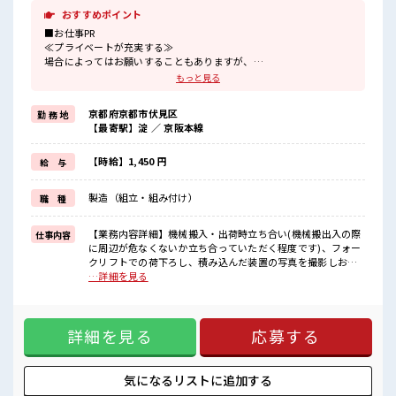
おすすめポイント
■お仕事PR
≪プライベートが充実する≫
場合によってはお願いすることもありますが、
残業はほとんどナシ！
もっと見る
≪週休2日制≫
週末は家族や友人と一緒にプライベート満喫！
京都府京都市伏見区
勤 務 地
≪ラクラク制服アリ≫
【最寄駅】淀 ／ 京阪本線
制服があるので、
毎日の服装の悩み解消♪
≪未経験でも活躍できる≫
【時給】1,450 円
給 与
新しいことにチャレンジするのは不安だけど、
しっかり働く環境が整っています！
製造（組立・組み付け）
職 種
イチからスキルUP・ステップUP目指していきましょう！
≪自分に向いている仕事が探せる≫
困った事などがあれば、
【業務内容詳細】機械搬入・出荷時立ち合い(機械搬出入の際
仕事内容
担当がしっかりサポートします！
に周辺が危なくないか立ち合っていただく程度です)、フォー
クリフトでの荷下ろし、積み込んだ装置の写真を撮影しお客
■職場の雰囲気
様へメール、出荷時の資料作成(フォーマットあり)、トラック
…詳細を見る
休憩室で楽しくランチ♪
手配補助、荷降し、荷受け、発送、梱包、その他アフターサ
時間があれば昼寝もしちゃおう！
ービス関連業務【取扱製品情報】産業用機械 ■お仕事PR ≪プ
職場にはロッカー完備！
ライベートが充実する≫ 場合によってはお願いすることもあ
私物の置きすぎには注意が必要ですね★
詳細を見る
応募する
りますが、 残業はほとんどナシ！ ≪週休2日制≫ 週末は家族
残業はほとんどなし！
や友人と一緒にプライベート満喫！ ≪ラクラク制服アリ≫ 制
プライベートも謳歌できる☆
服があるので、 毎日の服装の悩み解消♪ ≪未経験でも活躍で
きる≫ 新しいことにチャレンジするのは不安だけど、 しっか
気になるリストに
追加する
り働く環境が整っています！ イチからスキルUP・ステップ