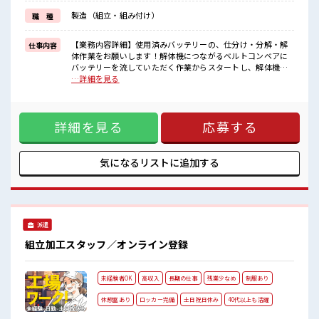
製造（組立・組み付け）
職 種
■職場の雰囲気
しっかり休める休憩室あり！
オンオフの切替もできちゃう！
【業務内容詳細】使用済みバッテリーの、仕分け・分解・解
仕事内容
持ち物が多いあなたにもぴったり☆
体作業をお願いします！解体機につながるベルトコンベアに
ロッカー付き職場♪
バッテリーを流していただく作業からスタートし、解体機に
残業は基本ないので定時でサクッと帰宅OK！
て解体～乾燥までを管理いただきます。その他付随業務(清
…詳細を見る
掃、雑務等)もあります。 【取扱製品情報】さまざまな場所や
用途の使用済みバッテリー ■お仕事PR ≪定時で帰ろう≫ 自分
の時間をしっかり確保できる、 残業基本ナシのお仕事♪ ≪未
詳細を見る
応募する
経験の方も大カンゲイ≫ 新しいことにチャレンジするのは不
安だけど、 しっかり働く環境が整っています！ イチからスキ
ルUP・ステップUP目指していきましょう！ ≪様々なお仕事
をご提案≫ 一人で悩まず気軽に相談できる、 派遣のお仕事で
気になるリストに
追加する
す！ ■職場の雰囲気 しっかり休める休憩室あり！ オンオフの
切替もできちゃう！ 持ち物が多いあなたにもぴったり☆ ロッ
カー付き職場♪ 残業は基本ないので定時でサクッと帰宅OK！
派遣
組立加工スタッフ／オンライン登録
未経験者OK
高収入
長期の仕事
残業少なめ
制服あり
休憩室あり
ロッカー完備
土日祝日休み
40代以上も活躍