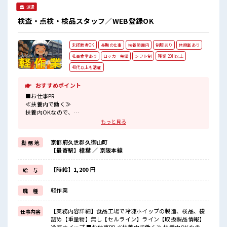
りスマホチェック♪ 持ち物が多いあなたにもぴったり☆ ロッ
派遣
カー付き職場♪ 残業多め！ 稼ぎたい方は必見！
検査・点検・検品スタッフ／WEB登録OK
未経験者OK
長期の仕事
扶養範囲内
制服あり
休憩室あり
社員食堂あり
ロッカー完備
シフト制
残業 20H以上
40代以上も活躍
おすすめポイント
■お仕事PR
≪扶養内で働く≫
扶養内OKなので、
主婦&主夫さんも気軽にご応募くださいね♪
もっと見る
≪稼ぎたい人向け≫
高収入を希望される方にオススメ。
京都府久世郡久御山町
勤 務 地
残業は月20時間以上あります♪
【最寄駅】樟葉 ／ 京阪本線
≪動きやすい制服アリ≫
制服があるので、
毎日の服装の悩み解消♪
【時給】1,200 円
給 与
≪未経験OKの仕事≫
新しいことにチャレンジするのは不安だけど、
軽作業
職 種
しっかり働く環境が整っています！
イチからスキルUP・ステップUP目指していきましょう！
≪自分に合った期間で働ける≫
【業務内容詳細】食品工場で冷凍ホイップの製造、検品、袋
仕事内容
福利厚生が整った派遣のお仕事です！
詰め【重量物】無し【セルライン】ライン【取扱製品情報】