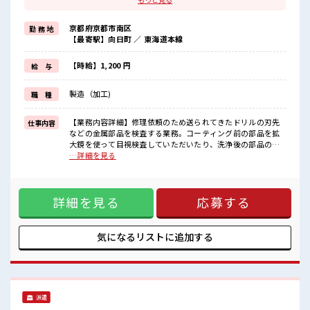
≪週休2日制≫
週末は家族や友人と一緒にプライベート満喫！
京都府京都市南区
勤 務 地
≪動きやすい制服アリ≫
【最寄駅】向日町 ／ 東海道本線
制服があるので、
毎日の服装の悩み解消♪
≪初めての仕事だけど自分にもできそう≫
【時給】1,200 円
給 与
新しいことにチャレンジするのは不安だけど、
しっかり働く環境が整っています！
製造（加工)
職 種
イチからスキルUP・ステップUP目指していきましょう！
≪様々なお仕事をご提案≫
一人で悩まず気軽に相談できる、
【業務内容詳細】修理依頼のため送られてきたドリルの刃先
仕事内容
派遣のお仕事です！
などの金属部品を検査する業務。コーティング前の部品を拡
大鏡を使って目視検査していただいたり、洗浄後の部品の検
■職場の雰囲気
査をしていただきます。【取扱製品情報】修理依頼のため送
…詳細を見る
休憩室で楽しくランチ♪
られてきたドリルの刃先などの金属部品(指の第一関節くらい
時間があれば昼寝もしちゃおう！
の金属部品や片手サイズの部品もあります) ■お仕事PR ≪残
職場にはロッカー完備！
業多めでがっつり稼ぐ≫ 高収入を希望される方にオススメ。
私物の置きすぎには注意が必要ですね★
詳細を見る
応募する
残業は月20時間以上あります♪ ≪週休2日制≫ 週末は家族や
残業が多めだからしっかり稼ぎたい方にもオススメ！
友人と一緒にプライベート満喫！ ≪動きやすい制服アリ≫ 制
服があるので、 毎日の服装の悩み解消♪ ≪初めての仕事だけ
ど自分にもできそう≫ 新しいことにチャレンジするのは不安
気になるリストに
追加する
だけど、 しっかり働く環境が整っています！ イチからスキル
UP・ステップUP目指していきましょう！ ≪様々なお仕事を
ご提案≫ 一人で悩まず気軽に相談できる、 派遣のお仕事で
す！ ■職場の雰囲気 休憩室で楽しくランチ♪ 時間があれば昼
寝もしちゃおう！ 職場にはロッカー完備！ 私物の置きすぎに
派遣
は注意が必要ですね★ 残業が多めだからしっかり稼ぎたい方