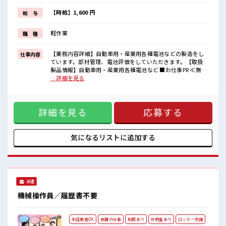
新しいことにチャレンジするのは不安だけど、
しっかり働く環境が整っています！
【時給】1,600 円
給 与
イチからスキルUP・ステップUP目指していきましょう！
≪様々なお仕事をご提案≫
軽作業
職 種
一人で悩まず気軽に相談できる、
派遣のお仕事です！
【業務内容詳細】自動車用・産業用各種電池などの製造をし
仕事内容
■職場の雰囲気
ています。部材管理、電池評価をしていただきます。【取扱
休憩室でホッと一息リフレッシュ！
製品情報】自動車用・産業用各種電池など ■お仕事PR ≪無理
職場にはロッカー完備！
なくお給料に残業代を上乗せ≫ 残業は月20時間未満で、 ほど
…詳細を見る
私物の置きすぎには注意が必要ですね★
よく稼げます♪ ≪動きやすい制服アリ≫ 制服があるので、 毎
程よく残業あり！
日の服装の悩み解消♪ ≪未経験でも活躍できる≫ 新しいこと
高収入もバッチリ目指せますよ！
にチャレンジするのは不安だけど、 しっかり働く環境が整っ
詳細を見る
応募する
ています！ イチからスキルUP・ステップUP目指していきま
しょう！ ≪様々なお仕事をご提案≫ 一人で悩まず気軽に相談
できる、 派遣のお仕事です！ ■職場の雰囲気 休憩室でホッと
一息リフレッシュ！ 職場にはロッカー完備！ 私物の置きすぎ
気になるリストに
追加する
には注意が必要ですね★ 程よく残業あり！ 高収入もバッチリ
目指せますよ！
派遣
機械操作員／履歴書不要
未経験者OK
長期の仕事
制服あり
休憩室あり
ロッカー完備