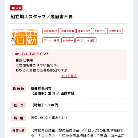
派遣
組立加工スタッフ／履歴書不要
未経験者OK
長期の仕事
残業少なめ
制服あり
休憩室あり
ロッカー完備
女性多め
40代以上も活躍
おすすめポイント
■お仕事PR
≪女性も働きやすい職場≫
もちろん男性の応募も歓迎ですよ！
≪自分の時間も大切≫
もっと見る
残業はほとんどナシ！
場合によってはお願いすることもあります♪
京都府亀岡市
勤 務 地
制服があると毎日の服選びに悩まずOK♪
【最寄駅】並河 ／ 山陰本線
≪未経験OKの仕事≫
新しいことにチャレンジするのは不安だけど、
しっかり働く環境が整っています！
【時給】1,130 円
給 与
イチからスキルUP・ステップUP目指していきましょう！
≪自分に合った期間で働ける≫
製造（組立・組み付け）
職 種
福利厚生が整った派遣のお仕事です！
■職場の雰囲気
【業務内容詳細】鍵の金属部品(ドアロック)の組立や梱包す
仕事内容
女性が多い職場ですが男女は問いません！
る、チェックシートにある検査項目に沿って検査、出来上が