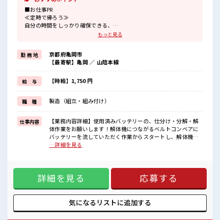
■お仕事PR
≪定時で帰ろう≫
自分の時間をしっかり確保できる、
残業基本ナシのお仕事♪
もっと見る
≪未経験OKの仕事≫
新しいことにチャレンジするのは不安だけど、
京都府亀岡市
勤 務 地
しっかり働く環境が整っています！
【最寄駅】亀岡 ／ 山陰本線
イチからスキルUP・ステップUP目指していきましょう！
≪様々なお仕事をご提案≫
一人で悩まず気軽に相談できる、
【時給】1,750 円
給 与
派遣のお仕事です！
製造（組立・組み付け）
職 種
■職場の雰囲気
休憩室で自分タイム！
のんびりスマホチェック♪
【業務内容詳細】使用済みバッテリーの、仕分け・分解・解
仕事内容
ロッカーあり！
体作業をお願いします！解体機につながるベルトコンベアに
安心してお仕事に集中♪
バッテリーを流していただく作業からスタートし、解体機に
残業は基本なし！
て解体～乾燥までを管理いただきます。その他付随業務(清
…詳細を見る
プライベートを大切にしたい人にはピッタリ★
掃、雑務等)もあります。 【取扱製品情報】さまざまな場所や
用途の使用済みバッテリー ■お仕事PR ≪定時で帰ろう≫ 自分
の時間をしっかり確保できる、 残業基本ナシのお仕事♪ ≪未
詳細を見る
応募する
経験OKの仕事≫ 新しいことにチャレンジするのは不安だけ
ど、 しっかり働く環境が整っています！ イチからスキルUP・
ステップUP目指していきましょう！ ≪様々なお仕事をご提案
≫ 一人で悩まず気軽に相談できる、 派遣のお仕事です！ ■職
気になるリストに
追加する
場の雰囲気 休憩室で自分タイム！ のんびりスマホチェック♪
ロッカーあり！ 安心してお仕事に集中♪ 残業は基本なし！ プ