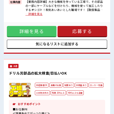
■職場の雰囲気
【業務内容詳細】大きな機械を作っている工場で、その部品
仕事内容
派手すぎなければ多少のヘアカラーもOKなのはウレシイPoint☆
の一部にケーブルなどを付けたり、機械を使って加工したり
休憩室で自分タイム！
するオシゴト！和気あいあいとした職場です！【取扱製品情
のんびりスマホチェック♪
報】配電盤 ■お仕事PR ≪残業で稼げる≫ 高収入を希望される
…詳細を見る
持ち物が多いあなたにもぴったり☆
方にオススメ。 残業は月20時間以上あります♪ ≪週休2日制
ロッカー付き職場♪
≫ 週末は家族や友人と一緒にプライベート満喫！ ≪モチベー
ションもUP≫ 派手過ぎなければ髪型や髪色自由♪ (規定有)制
詳細を見る
応募する
服があると毎日の服選びに悩まずOK♪ ≪未経験の方も大カン
ゲイ≫ 新しいことにチャレンジするのは不安だけど、 しっか
り働く環境が整っています！ イチからスキルUP・ステップ
UP目指していきましょう！ ■職場の雰囲気 派手すぎなければ
気になるリストに
追加する
多少のヘアカラーもOKなのはウレシイPoint☆ 休憩室で自分
タイム！ のんびりスマホチェック♪ 持ち物が多いあなたにも
ぴったり☆ ロッカー付き職場♪
派遣
ドリル刃部品の拡大検査/日払いOK
未経験者OK
長期の仕事
制服あり
休憩室あり
ロッカー完備
土日祝日休み
残業 20H以上
40代以上も活躍
おすすめポイント
■お仕事PR
≪残業多めでがっつり稼ぐ≫