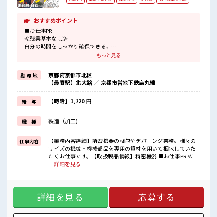
おすすめポイント
■お仕事PR
≪残業基本なし≫
自分の時間をしっかり確保できる、
残業基本ナシのお仕事♪
もっと見る
オンとオフをきっちり切り替えたい方にオススメ！
≪週休2日制≫
京都府京都市北区
勤 務 地
週末は家族や友人と一緒にプライベート満喫！
【最寄駅】北大路 ／ 京都市営地下鉄烏丸線
≪モチベーションもUP≫
派手過ぎなければ髪型や髪色自由♪
(規定有)≪動きやすい制服アリ≫
【時給】1,220 円
給 与
制服があるので、
毎日の服装の悩み解消♪
製造（加工)
職 種
≪未経験の方も大カンゲイ≫
新しいことにチャレンジするのは不安だけど、
しっかり働く環境が整っています！
【業務内容詳細】精密機器の梱包やデバニング業務。様々の
仕事内容
イチからスキルUP・ステップUP目指していきましょう！
サイズの機械・機械部品を専用の資材を用いて梱包していた
だくお仕事です。【取扱製品情報】精密機器 ■お仕事PR ≪残
■職場の雰囲気
業基本なし≫ 自分の時間をしっかり確保できる、 残業基本ナ
…詳細を見る
少人数の職場でこじんまり。
シのお仕事♪ オンとオフをきっちり切り替えたい方にオスス
職場の仲間との交流もできちゃうかも？
メ！ ≪週休2日制≫ 週末は家族や友人と一緒にプライベート
明るすぎたり奇抜過ぎなければヘアカラーOK！
満喫！ ≪モチベーションもUP≫ 派手過ぎなければ髪型や髪色
休憩室で楽しくおしゃべり！
詳細を見る
応募する
自由♪ (規定有)≪動きやすい制服アリ≫ 制服があるので、 毎
ストレス解消☆
日の服装の悩み解消♪ ≪未経験の方も大カンゲイ≫ 新しいこ
とにチャレンジするのは不安だけど、 しっかり働く環境が整