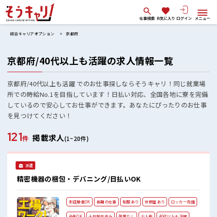
仕事検索
お気に入り
ログイン
メニュー
綜合キャリアオプション
京都府
京都府/40代以上も活躍の求人情報一覧
京都府/40代以上も活躍 でのお仕事探しならそうキャリ！同じ就業場
所での時給No.1を目指しています！日払い対応、全国各地に寮を完備
しているので安心してお仕事ができます。あなたにぴったりのお仕事
を見つけてください！
121
掲載求人
件
(1~20件)
派遣
精密機器の梱包・デバニング/日払いOK
未経験者OK
長期の仕事
制服あり
休憩室あり
ロッカー完備
染髪OK
土日祝日休み
残業なし
少人数
40代以上も活躍