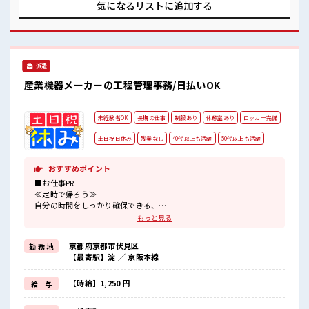
っています！ イチからスキルUP・ステップUP目指していき
気になるリストに
追加する
ましょう！ ■職場の雰囲気 少人数の職場でこじんまり。 職場
の仲間との交流もできちゃうかも？ 明るすぎたり奇抜過ぎな
ければヘアカラーOK！ 休憩室で楽しくおしゃべり！ ストレ
ス解消☆
派遣
産業機器メーカーの工程管理事務/日払いOK
未経験者OK
長期の仕事
制服あり
休憩室あり
ロッカー完備
土日祝日休み
残業なし
40代以上も活躍
50代以上も活躍
おすすめポイント
■お仕事PR
≪定時で帰ろう≫
自分の時間をしっかり確保できる、
残業基本ナシのお仕事♪
もっと見る
≪週休2日制≫
週末は家族や友人と一緒にプライベート満喫！
京都府京都市伏見区
勤 務 地
≪ラクラク制服アリ≫
【最寄駅】淀 ／ 京阪本線
制服があるので、
毎日の服装の悩み解消♪
≪未経験OKの仕事≫
【時給】1,250 円
給 与
新しいことにチャレンジするのは不安だけど、
しっかり働く環境が整っています！