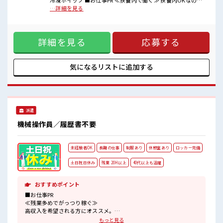
冷凍ホイップ ■お仕事PR ≪扶養内で働く≫ 扶養内OKなの
■職場の雰囲気
で、 主婦&主夫さんも気軽にご応募くださいね♪ ≪稼ぎたい
…詳細を見る
休憩室完備でランチや休憩も充実しそう♪
人向け≫ 高収入を希望される方にオススメ。 残業は月20時間
職場にはロッカー完備！
以上あります♪ ≪動きやすい制服アリ≫ 制服があるので、 毎
私物の置きすぎには注意が必要ですね★
日の服装の悩み解消♪ ≪未経験OKの仕事≫ 新しいことにチ
残業がしっかりあるお仕事！
詳細を見る
応募する
ャレンジするのは不安だけど、 しっかり働く環境が整ってい
ます！ イチからスキルUP・ステップUP目指していきましょ
う！ ≪自分に合った期間で働ける≫ 福利厚生が整った派遣の
お仕事です！ ■職場の雰囲気 休憩室完備でランチや休憩も充
気になるリストに
追加する
実しそう♪ 職場にはロッカー完備！ 私物の置きすぎには注意
が必要ですね★ 残業がしっかりあるお仕事！
派遣
機械操作員／履歴書不要
未経験者OK
長期の仕事
制服あり
休憩室あり
ロッカー完備
土日祝日休み
残業 20H以上
40代以上も活躍
おすすめポイント
■お仕事PR
≪残業多めでがっつり稼ぐ≫
高収入を希望される方にオススメ。
残業は月20時間以上あります♪
もっと見る