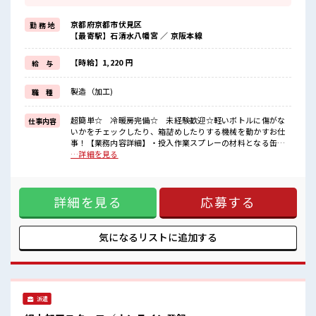
≪完全週休二日制≫
週末は家族や友人と一緒にプライベート満喫！
京都府京都市伏見区
勤 務 地
≪動きやすい制服アリ≫
【最寄駅】石清水八幡宮 ／ 京阪本線
制服があるので、
毎日の服装の悩み解消♪
≪初めての仕事だけど自分にもできそう≫
【時給】1,220 円
給 与
新しいことにチャレンジするのは不安だけど、
しっかり働く環境が整っています！
製造（加工)
職 種
イチからスキルUP・ステップUP目指していきましょう！
≪自分に向いている仕事が探せる≫
困った事などがあれば、
超簡単☆ 冷暖房完備☆ 未経験歓迎☆軽いボトルに傷がな
仕事内容
担当がしっかりサポートします！
いかをチェックしたり、箱詰めしたりする機械を動かすお仕
事！【業務内容詳細】・投入作業スプレーの材料となる缶な
■職場の雰囲気
どの部品をライン上に流します・組立作業ボタンや蓋の部分
…詳細を見る
休憩室でホッと一息リフレッシュ！
など、スプレーの部品を取り付ける作業などがあります。特
職場にはロッカー完備！
に工具なども使いません・検査作業製造途中で傷や構造に不
私物の置きすぎには注意が必要ですね★
備がないか確認します・箱詰め作業製品に傷がつかないよう
残業が多めだからしっかり稼ぎたい方にもオススメ！
詳細を見る
応募する
確実に、スピーディに箱詰めしていきます【取扱製品詳細】
スプレー缶●とにかくカンタン！幅広年代の男女活躍中の職
場です！●冷暖房完備で快適な環境でのお仕事です♪●車通
勤OK☆駐車場に空きがあれば無料で停められます！時間帯も
気になるリストに
追加する
朝～、夜～で時間を選べます♪ ■お仕事PR ≪残業多めでがっ
つり稼ぐ≫ 高収入を希望される方にオススメ。 残業は月20時
間以上あります♪ ≪完全週休二日制≫ 週末は家族や友人と一
緒にプライベート満喫！ ≪動きやすい制服アリ≫ 制服がある
ので、 毎日の服装の悩み解消♪ ≪初めての仕事だけど自分に
派遣
もできそう≫ 新しいことにチャレンジするのは不安だけど、
しっかり働く環境が整っています！ イチからスキルUP・ステ