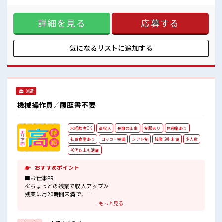
ロッカーあり！
≫ 週末は家族や友人と一緒にプライベート満喫！ ≪髪色自由
安心してお仕事に集中♪
で自分らしく働く≫ 明るすぎたり奇抜でなければ基本的に自
残業がしっかりあるお仕事！
詳細を見る
応募する
由！ (規定有)≪ラクラク制服アリ≫ 制服があるので、 毎日の
服装の悩み解消♪ ≪未経験OKの仕事≫ 新しいことにチャレ
ンジするのは不安だけど、 しっかり働く環境が整っていま
す！ イチからスキルUP・ステップUP目指していきましょ
気になるリストに
追加する
う！ ■職場の雰囲気 派手すぎなければ多少のヘアカラーも
OKなのはウレシイPoint☆ 一息つける休憩スペースもありま
す！ ロッカーあり！ 安心してお仕事に集中♪ 残業がしっかり
あるお仕事！
派遣
機械操作員／履歴書不要
未経験者OK
高収入
長期の仕事
制服あり
休憩室あり
社員食堂あり
ロッカー完備
シフト制
残業 20H未満
少人数
40代以上も活躍
おすすめポイント
■お仕事PR
≪ちょっとの残業で収入アップ≫
残業は月20時間未満で、
ほどよく稼げます♪
もっと見る
≪動きやすい制服アリ≫
制服があるので、