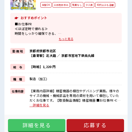
染髪OK
土日祝日休み
残業なし
少人数
40代以上も活躍
おすすめポイント
■お仕事PR
≪ほぼ定時で帰れる≫
時間をしっかり確保できる、
残業基本ナシのお仕事♪
もっと見る
オンとオフをきっちり切り替えたい方にオススメ！
≪週休2日制≫
京都府京都市北区
勤 務 地
週末は家族や友人と一緒にプライベート満喫！
【最寄駅】北大路 ／ 京都市営地下鉄烏丸線
≪モチベーションもUP≫
派手過ぎなければ髪型や髪色自由♪
(規定有)≪機能的な制服アリ≫
【時給】1,220 円
給 与
制服があるので、
毎日の服装の悩み解消♪
製造（加工)
職 種
≪未経験でも活躍できる≫
新しいことにチャレンジするのは不安だけど、
しっかり働く環境が整っています！
【業務内容詳細】精密機器の梱包やデバニング業務。様々の
仕事内容
イチからスキルUP・ステップUP目指していきましょう！
サイズの機械・機械部品を専用の資材を用いて梱包していた
だくお仕事です。【取扱製品情報】精密機器 ■お仕事PR ≪ほ
■職場の雰囲気
ぼ定時で帰れる≫ 時間をしっかり確保できる、 残業基本ナシ
…詳細を見る
『少人数』だからコミュニケーションも取りやすい？
のお仕事♪ オンとオフをきっちり切り替えたい方にオスス
髪型・髪色自由♪
メ！ ≪週休2日制≫ 週末は家族や友人と一緒にプライベート
派手過ぎなければOKだから、
満喫！ ≪モチベーションもUP≫ 派手過ぎなければ髪型や髪色
モチベーションもUP！
詳細を見る
応募する
自由♪ (規定有)≪機能的な制服アリ≫ 制服があるので、 毎日
休憩時間にゆっくりできるスペース完備！
の服装の悩み解消♪ ≪未経験でも活躍できる≫ 新しいことに