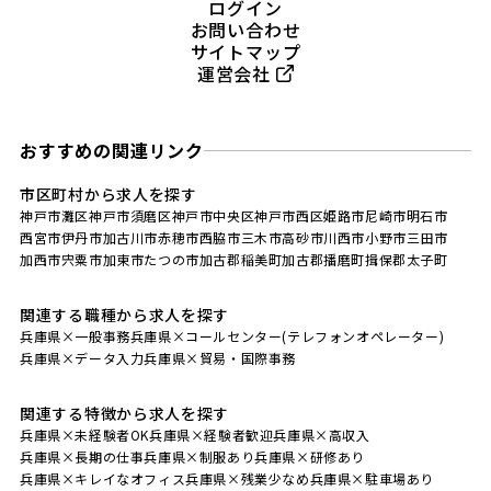
ログイン
お問い合わせ
サイトマップ
運営会社
おすすめの関連リンク
市区町村から求人を探す
神戸市灘区
神戸市須磨区
神戸市中央区
神戸市西区
姫路市
尼崎市
明石市
西宮市
伊丹市
加古川市
赤穂市
西脇市
三木市
高砂市
川西市
小野市
三田市
加西市
宍粟市
加東市
たつの市
加古郡稲美町
加古郡播磨町
揖保郡太子町
関連する職種から求人を探す
兵庫県×一般事務
兵庫県×コールセンター(テレフォンオペレーター)
兵庫県×データ入力
兵庫県×貿易・国際事務
関連する特徴から求人を探す
兵庫県×未経験者OK
兵庫県×経験者歓迎
兵庫県×高収入
兵庫県×長期の仕事
兵庫県×制服あり
兵庫県×研修あり
兵庫県×キレイなオフィス
兵庫県×残業少なめ
兵庫県×駐車場あり