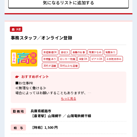
った事などがあれば、 担当がしっかりサポートします！ ■職
気になるリストに
追加する
場の雰囲気 仕事の合間の息抜きは休憩室で♪ ロッカーあり！
安心してお仕事に集中♪ 残業はほとんどなし！ プライベート
も謳歌できる☆
派遣
事務スタッフ／オンライン登録
未経験者OK
高収入
長期の仕事
残業少なめ
制服あり
休憩室あり
ロッカー完備
染髪OK
ピアスOK
土日祝日休み
30代が活躍
50代以上も活躍
おすすめポイント
■お仕事PR
≪無理なく働ける≫
場合によってはお願いすることもありますが、
残業はほとんどナシ！
もっと見る
≪完全週休二日制≫
週末は家族や友人と一緒にプライベート満喫！
兵庫県姫路市
勤 務 地
≪髪型自由≫
【最寄駅】山陽網干 ／ 山陽電鉄網干線
基本的に髪色自由で明るすぎたり奇抜でなければOKです！
(規定有)≪機能的な制服アリ≫
制服があるので、
【時給】1,500 円
給 与
毎日の服装の悩み解消♪
≪未経験でも活躍できる≫