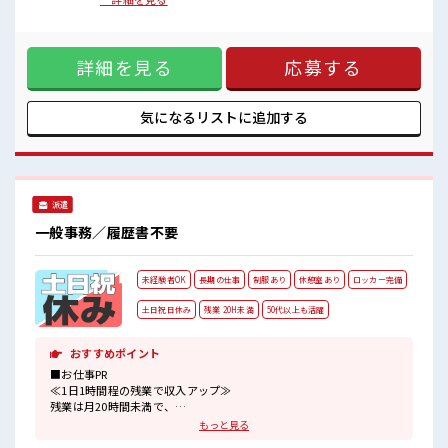
派手過ぎなければOKだから、
制≫ 週末は家族や友人と一緒にプライベート満喫！ ≪髪型自
モチベーションもUP！
由≫ 基本的に髪色自由で明るすぎたり奇抜でなければOKで
仕事の合間の息抜きは休憩室で♪
す！ (規定有)≪機能的な制服アリ≫ 制服があるので、 毎日の
持ち物が多いあなたにもぴったり☆
詳細を見る
応募する
服装の悩み解消♪ ≪未経験でも活躍できる≫ 新しいことにチ
ロッカー付き職場♪
ャレンジするのは不安だけど、 しっかり働く環境が整ってい
ます！ イチからスキルUP・ステップUP目指していきましょ
う！ ■職場の雰囲気 髪型・髪色自由♪ 派手過ぎなければOK
気になるリストに
追加する
だから、 モチベーションもUP！ 仕事の合間の息抜きは休憩室
で♪ 持ち物が多いあなたにもぴったり☆ ロッカー付き職場♪
派遣
一般事務／履歴書不要
未経験者OK
長期の仕事
制服あり
休憩室あり
ロッカー完備
土日祝日休み
残業 20H未満
50代以上も活躍
おすすめポイント
■お仕事PR
≪1日1時間程の残業で収入アップ≫
残業は月20時間未満で、
ほどよく稼げます♪
もっと見る
≪週休2日制≫