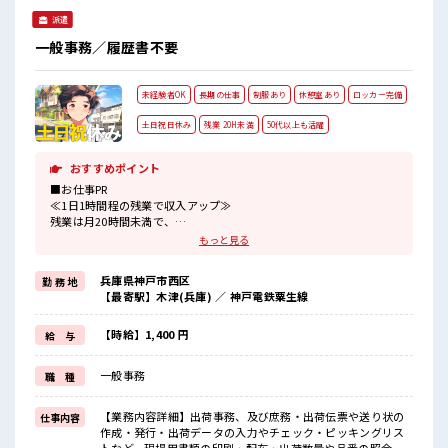
派遣
一般事務／履歴書不要
未経験者OK
長期の仕事
制服あり
休憩室あり
ロッカー完備
土日祝日休み
残業 20H未満
50代以上も活躍
おすすめポイント
■お仕事PR
≪1日1時間程の残業で収入アップ≫
残業は月20時間未満で、
ほどよく稼げます♪
もっと見る
≪週休2日制≫
週末は家族や友人と一緒にプライベート満喫！
兵庫県神戸市西区
勤 務 地
≪動きやすい制服アリ≫
【最寄駅】木津(兵庫) ／ 神戸電鉄粟生線
制服があるので、
毎日の服装の悩み解消♪
≪未経験でも活躍できる≫
【時給】1,400 円
給 与
新しいことにチャレンジするのは不安だけど、
しっかり働く環境が整っています！
一般事務
職 種
イチからスキルUP・ステップUP目指していきましょう！
≪収入アップを目指せる≫
高時給だらけの派遣のお仕事です！
【業務内容詳細】出荷事務、及び庶務・出荷伝票や送り状の
仕事内容
作成・発行・出荷データの入力やチェック・ピッキングリス
■職場の雰囲気