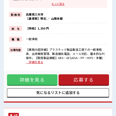
場合によってはお願いすることもあります♪
もっと見る
≪ラクラク制服アリ≫
制服があるので、
兵庫県三木市
勤 務 地
毎日の服装の悩み解消♪
【最寄駅】明石 ／ 山陽本線
≪未経験OKの仕事≫
新しいことにチャレンジするのは不安だけど、
しっかり働く環境が整っています！
【時給】1,350 円
給 与
イチからスキルUP・ステップUP目指していきましょう！
≪自分に向いている仕事が探せる≫
一般事務
職 種
困った事などがあれば、
担当がしっかりサポートします！
【業務内容詳細】プラスチック製品製造工場での一般事務
仕事内容
■職場の雰囲気
員、出荷業務管理、製造補佐電話、メール対応、基本的なPC
仕事の合間の息抜きは休憩室で♪
操作。【取扱製品情報】ABS・AES/ASA・PP・HIPS・多層(2
ロッカーあり！
～3層)・プリントシート等、真空成形、その他製作加工 ■お
…詳細を見る
安心してお仕事に集中♪
仕事PR ≪自分の時間も大切≫ 残業はほとんどナシ！ 場合によ
残業はほとんどなし！
ってはお願いすることもあります♪ ≪ラクラク制服アリ≫ 制
プライベートも謳歌できる☆
服があるので、 毎日の服装の悩み解消♪ ≪未経験OKの仕事
詳細を見る
応募する
≫ 新しいことにチャレンジするのは不安だけど、 しっかり働
く環境が整っています！ イチからスキルUP・ステップUP目
指していきましょう！ ≪自分に向いている仕事が探せる≫ 困
った事などがあれば、 担当がしっかりサポートします！ ■職
気になるリストに
追加する
場の雰囲気 仕事の合間の息抜きは休憩室で♪ ロッカーあり！
安心してお仕事に集中♪ 残業はほとんどなし！ プライベート
も謳歌できる☆
派遣