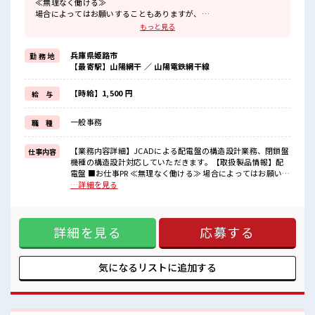
≪無理なく働ける≫
場合によってはお願いすることもありますが、
残業はほとんどナシ！
もっと見る
≪完全週休二日制≫
週末は家族や友人と一緒にプライベート満喫！
兵庫県姫路市
勤 務 地
≪髪型自由≫
【最寄駅】山陽網干 ／ 山陽電鉄網干線
基本的に髪色自由で明るすぎたり奇抜でなければOKです！
(規定有)≪機能的な制服アリ≫
制服があるので、
【時給】1,500 円
給 与
毎日の服装の悩み解消♪
≪未経験でも活躍できる≫
一般事務
職 種
新しいことにチャレンジするのは不安だけど、
しっかり働く環境が整っています！
イチからスキルUP・ステップUP目指していきましょう！
【業務内容詳細】JCADによる配電盤の構造設計業務、閉鎖盤
仕事内容
機種の構造設計対応していただきます。【取扱製品情報】配
■職場の雰囲気
電盤 ■お仕事PR ≪無理なく働ける≫ 場合によってはお願いす
髪型・髪色自由♪
ることもありますが、 残業はほとんどナシ！ ≪完全週休二日
…詳細を見る
派手過ぎなければOKだから、
制≫ 週末は家族や友人と一緒にプライベート満喫！ ≪髪型自
モチベーションもUP！
由≫ 基本的に髪色自由で明るすぎたり奇抜でなければOKで
仕事の合間の息抜きは休憩室で♪
す！ (規定有)≪機能的な制服アリ≫ 制服があるので、 毎日の
持ち物が多いあなたにもぴったり☆
詳細を見る
応募する
服装の悩み解消♪ ≪未経験でも活躍できる≫ 新しいことにチ
ロッカー付き職場♪
ャレンジするのは不安だけど、 しっかり働く環境が整ってい
ます！ イチからスキルUP・ステップUP目指していきましょ
う！ ■職場の雰囲気 髪型・髪色自由♪ 派手過ぎなければOK
気になるリストに
追加する
だから、 モチベーションもUP！ 仕事の合間の息抜きは休憩室
で♪ 持ち物が多いあなたにもぴったり☆ ロッカー付き職場♪