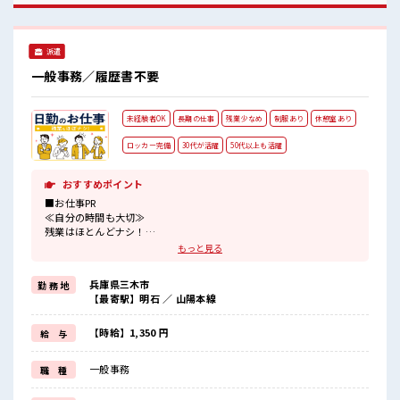
だらけの派遣のお仕事です！ ■職場の雰囲気 一息つける休憩
スペースもあります！ 職場にはロッカー完備！ 私物の置きす
ぎには注意が必要ですね★ 程よく残業あり！ 土日祝休みなの
派遣
で、 ON/OFFの切替もしやすい！
一般事務／履歴書不要
未経験者OK
長期の仕事
残業少なめ
制服あり
休憩室あり
ロッカー完備
30代が活躍
50代以上も活躍
おすすめポイント
■お仕事PR
≪自分の時間も大切≫
残業はほとんどナシ！
場合によってはお願いすることもあります♪
もっと見る
≪ラクラク制服アリ≫
制服があるので、
兵庫県三木市
勤 務 地
毎日の服装の悩み解消♪
【最寄駅】明石 ／ 山陽本線
≪未経験OKの仕事≫
新しいことにチャレンジするのは不安だけど、
しっかり働く環境が整っています！
【時給】1,350 円
給 与
イチからスキルUP・ステップUP目指していきましょう！
≪自分に向いている仕事が探せる≫
一般事務
職 種
困った事などがあれば、
担当がしっかりサポートします！