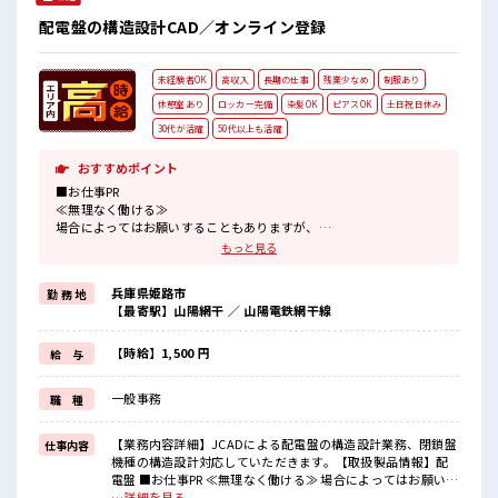
配電盤の構造設計CAD／オンライン登録
未経験者OK
高収入
長期の仕事
残業少なめ
制服あり
休憩室あり
ロッカー完備
染髪OK
ピアスOK
土日祝日休み
30代が活躍
50代以上も活躍
おすすめポイント
■お仕事PR
≪無理なく働ける≫
場合によってはお願いすることもありますが、
残業はほとんどナシ！
もっと見る
≪完全週休二日制≫
週末は家族や友人と一緒にプライベート満喫！
兵庫県姫路市
勤 務 地
≪髪型自由≫
【最寄駅】山陽網干 ／ 山陽電鉄網干線
基本的に髪色自由で明るすぎたり奇抜でなければOKです！
(規定有)≪機能的な制服アリ≫
制服があるので、
【時給】1,500 円
給 与
毎日の服装の悩み解消♪
≪未経験でも活躍できる≫
一般事務
職 種
新しいことにチャレンジするのは不安だけど、
しっかり働く環境が整っています！
イチからスキルUP・ステップUP目指していきましょう！
【業務内容詳細】JCADによる配電盤の構造設計業務、閉鎖盤
仕事内容
機種の構造設計対応していただきます。【取扱製品情報】配
■職場の雰囲気
電盤 ■お仕事PR ≪無理なく働ける≫ 場合によってはお願いす
髪型・髪色自由♪
ることもありますが、 残業はほとんどナシ！ ≪完全週休二日
…詳細を見る