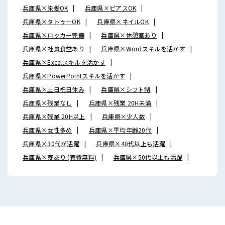
兵庫県×染髪OK
兵庫県×ピアスOK
兵庫県×タトゥーOK
兵庫県×ネイルOK
兵庫県×ロッカー完備
兵庫県×休憩室あり
兵庫県×社員食堂あり
兵庫県×Wordスキルを活かす
兵庫県×Excelスキルを活かす
兵庫県×PowerPointスキルを活かす
兵庫県×土日祝日休み
兵庫県×シフト制
兵庫県×残業なし
兵庫県×残業 20H未満
兵庫県×残業 20H以上
兵庫県×少人数
兵庫県×女性多め
兵庫県×平均年齢20代
兵庫県×30代が活躍
兵庫県×40代以上も活躍
兵庫県×寮あり (寮費無料)
兵庫県×50代以上も活躍