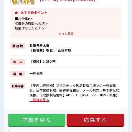
おすすめポイント
■お仕事PR
≪自分の時間も大切≫
残業はほとんどナシ！
場合によってはお願いすることもあります♪
もっと見る
≪ラクラク制服アリ≫
制服があるので、
兵庫県三木市
勤 務 地
毎日の服装の悩み解消♪
【最寄駅】明石 ／ 山陽本線
≪未経験OKの仕事≫
新しいことにチャレンジするのは不安だけど、
しっかり働く環境が整っています！
【時給】1,350 円
給 与
イチからスキルUP・ステップUP目指していきましょう！
≪自分に向いている仕事が探せる≫
一般事務
職 種
困った事などがあれば、
担当がしっかりサポートします！
【業務内容詳細】プラスチック製品製造工場での一般事務
仕事内容
■職場の雰囲気
員、出荷業務管理、製造補佐電話、メール対応、基本的なPC
仕事の合間の息抜きは休憩室で♪
操作。【取扱製品情報】ABS・AES/ASA・PP・HIPS・多層(2
ロッカーあり！
～3層)・プリントシート等、真空成形、その他製作加工 ■お
…詳細を見る
安心してお仕事に集中♪
仕事PR ≪自分の時間も大切≫ 残業はほとんどナシ！ 場合によ
残業はほとんどなし！
ってはお願いすることもあります♪ ≪ラクラク制服アリ≫ 制
プライベートも謳歌できる☆
服があるので、 毎日の服装の悩み解消♪ ≪未経験OKの仕事
詳細を見る
応募する
≫ 新しいことにチャレンジするのは不安だけど、 しっかり働
く環境が整っています！ イチからスキルUP・ステップUP目
指していきましょう！ ≪自分に向いている仕事が探せる≫ 困