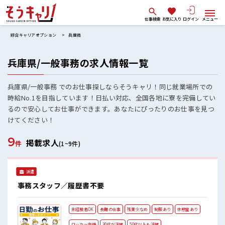
仕事検索
お気に入り
ログイン
メニュー
綜合キャリアオプション
兵庫県
兵庫県/一般事務の求人情報一覧
兵庫県/一般事務 でのお仕事探しならそうキャリ！同じ就業場所での
時給No.1を目指しています！日払い対応、全国各地に寮を完備してい
るので安心してお仕事ができます。あなたにぴったりのお仕事を見つ
けてください！
9
掲載求人
件
(1~9件)
派遣
事務スタッフ／履歴書不要
未経験者OK
長期の仕事
残業少なめ
制服あり
休憩室あり
ロッカー完備
30代が活躍
50代以上も活躍