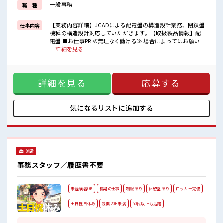
一般事務
職 種
新しいことにチャレンジするのは不安だけど、
しっかり働く環境が整っています！
イチからスキルUP・ステップUP目指していきましょう！
【業務内容詳細】JCADによる配電盤の構造設計業務、閉鎖盤
仕事内容
機種の構造設計対応していただきます。【取扱製品情報】配
■職場の雰囲気
電盤 ■お仕事PR ≪無理なく働ける≫ 場合によってはお願いす
髪型・髪色自由♪
ることもありますが、 残業はほとんどナシ！ ≪完全週休二日
…詳細を見る
派手過ぎなければOKだから、
制≫ 週末は家族や友人と一緒にプライベート満喫！ ≪髪型自
モチベーションもUP！
由≫ 基本的に髪色自由で明るすぎたり奇抜でなければOKで
仕事の合間の息抜きは休憩室で♪
す！ (規定有)≪機能的な制服アリ≫ 制服があるので、 毎日の
持ち物が多いあなたにもぴったり☆
詳細を見る
応募する
服装の悩み解消♪ ≪未経験でも活躍できる≫ 新しいことにチ
ロッカー付き職場♪
ャレンジするのは不安だけど、 しっかり働く環境が整ってい
ます！ イチからスキルUP・ステップUP目指していきましょ
う！ ■職場の雰囲気 髪型・髪色自由♪ 派手過ぎなければOK
気になるリストに
追加する
だから、 モチベーションもUP！ 仕事の合間の息抜きは休憩室
で♪ 持ち物が多いあなたにもぴったり☆ ロッカー付き職場♪
派遣
事務スタッフ／履歴書不要
未経験者OK
長期の仕事
制服あり
休憩室あり
ロッカー完備
土日祝日休み
残業 20H未満
50代以上も活躍