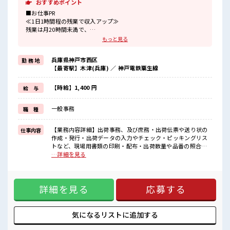
おすすめポイント
■お仕事PR
≪1日1時間程の残業で収入アップ≫
残業は月20時間未満で、
ほどよく稼げます♪
もっと見る
≪週休2日制≫
週末は家族や友人と一緒にプライベート満喫！
兵庫県神戸市西区
勤 務 地
≪動きやすい制服アリ≫
【最寄駅】木津(兵庫) ／ 神戸電鉄粟生線
制服があるので、
毎日の服装の悩み解消♪
≪未経験でも活躍できる≫
【時給】1,400 円
給 与
新しいことにチャレンジするのは不安だけど、
しっかり働く環境が整っています！
一般事務
職 種
イチからスキルUP・ステップUP目指していきましょう！
≪収入アップを目指せる≫
高時給だらけの派遣のお仕事です！
【業務内容詳細】出荷事務、及び庶務・出荷伝票や送り状の
仕事内容
作成・発行・出荷データの入力やチェック・ピッキングリス
■職場の雰囲気
トなど、現場用書類の印刷・配布・出荷数量や品番の照合、
一息つける休憩スペースもあります！
検品サポート・在庫数の確認や簡単な在庫管理・運送会社と
…詳細を見る
職場にはロッカー完備！
のやり取りや集荷手配・電話・来客対応などの一般事務的な
私物の置きすぎには注意が必要ですね★
仕事も有【取扱製品情報】海外から輸入したスパイスの原料
程よく残業あり！
■お仕事PR ≪1日1時間程の残業で収入アップ≫ 残業は月20時
土日祝休みなので、
詳細を見る
応募する
間未満で、 ほどよく稼げます♪ ≪週休2日制≫ 週末は家族や
ON/OFFの切替もしやすい！
友人と一緒にプライベート満喫！ ≪動きやすい制服アリ≫ 制
服があるので、 毎日の服装の悩み解消♪ ≪未経験でも活躍で
きる≫ 新しいことにチャレンジするのは不安だけど、 しっか
気になるリストに
追加する
り働く環境が整っています！ イチからスキルUP・ステップ
UP目指していきましょう！ ≪収入アップを目指せる≫ 高時給