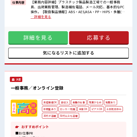
【業務内容詳細】プラスチック製品製造工場での一般事務
仕事内容
■職場の雰囲気
員、出荷業務管理、製造補佐電話、メール対応、基本的なPC
仕事の合間の息抜きは休憩室で♪
操作。【取扱製品情報】ABS・AES/ASA・PP・HIPS・多層(2
ロッカーあり！
～3層)・プリントシート等、真空成形、その他製作加工 ■お
…詳細を見る
安心してお仕事に集中♪
仕事PR ≪自分の時間も大切≫ 残業はほとんどナシ！ 場合によ
残業はほとんどなし！
ってはお願いすることもあります♪ ≪ラクラク制服アリ≫ 制
プライベートも謳歌できる☆
服があるので、 毎日の服装の悩み解消♪ ≪未経験OKの仕事
詳細を見る
応募する
≫ 新しいことにチャレンジするのは不安だけど、 しっかり働
く環境が整っています！ イチからスキルUP・ステップUP目
指していきましょう！ ≪自分に向いている仕事が探せる≫ 困
った事などがあれば、 担当がしっかりサポートします！ ■職
気になるリストに
追加する
場の雰囲気 仕事の合間の息抜きは休憩室で♪ ロッカーあり！
安心してお仕事に集中♪ 残業はほとんどなし！ プライベート
も謳歌できる☆
派遣
一般事務／オンライン登録
未経験者OK
高収入
長期の仕事
残業少なめ
制服あり
休憩室あり
ロッカー完備
染髪OK
ピアスOK
土日祝日休み
30代が活躍
50代以上も活躍
おすすめポイント
■お仕事PR