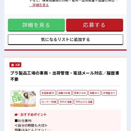
トなど、現場用書類の印刷・配布・出荷数量や品番の照合、
一息つける休憩スペースもあります！
検品サポート・在庫数の確認や簡単な在庫管理・運送会社と
…詳細を見る
職場にはロッカー完備！
のやり取りや集荷手配・電話・来客対応などの一般事務的な
私物の置きすぎには注意が必要ですね★
仕事も有【取扱製品情報】海外から輸入したスパイスの原料
程よく残業あり！
■お仕事PR ≪1日1時間程の残業で収入アップ≫ 残業は月20時
土日祝休みなので、
詳細を見る
応募する
間未満で、 ほどよく稼げます♪ ≪週休2日制≫ 週末は家族や
ON/OFFの切替もしやすい！
友人と一緒にプライベート満喫！ ≪動きやすい制服アリ≫ 制
服があるので、 毎日の服装の悩み解消♪ ≪未経験でも活躍で
きる≫ 新しいことにチャレンジするのは不安だけど、 しっか
気になるリストに
追加する
り働く環境が整っています！ イチからスキルUP・ステップ
UP目指していきましょう！ ≪収入アップを目指せる≫ 高時給
だらけの派遣のお仕事です！ ■職場の雰囲気 一息つける休憩
スペースもあります！ 職場にはロッカー完備！ 私物の置きす
ぎには注意が必要ですね★ 程よく残業あり！ 土日祝休みなの
派遣
で、 ON/OFFの切替もしやすい！
プラ製品工場の事務・出荷管理・電話メール対応／履歴書
不要
未経験者OK
長期の仕事
残業少なめ
制服あり
休憩室あり
ロッカー完備
30代が活躍
50代以上も活躍
おすすめポイント
■お仕事PR
≪自分の時間も大切≫
残業はほとんどナシ！