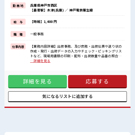
週末は家族や友人と一緒にプライベート満喫！
兵庫県神戸市西区
勤 務 地
≪動きやすい制服アリ≫
【最寄駅】木津(兵庫) ／ 神戸電鉄粟生線
制服があるので、
毎日の服装の悩み解消♪
≪未経験でも活躍できる≫
【時給】1,400 円
給 与
新しいことにチャレンジするのは不安だけど、
しっかり働く環境が整っています！
一般事務
職 種
イチからスキルUP・ステップUP目指していきましょう！
≪収入アップを目指せる≫
高時給だらけの派遣のお仕事です！
【業務内容詳細】出荷事務、及び庶務・出荷伝票や送り状の
仕事内容
作成・発行・出荷データの入力やチェック・ピッキングリス
■職場の雰囲気
トなど、現場用書類の印刷・配布・出荷数量や品番の照合、
一息つける休憩スペースもあります！
検品サポート・在庫数の確認や簡単な在庫管理・運送会社と
…詳細を見る
職場にはロッカー完備！
のやり取りや集荷手配・電話・来客対応などの一般事務的な
私物の置きすぎには注意が必要ですね★
仕事も有【取扱製品情報】海外から輸入したスパイスの原料
程よく残業あり！
■お仕事PR ≪1日1時間程の残業で収入アップ≫ 残業は月20時
土日祝休みなので、
詳細を見る
応募する
間未満で、 ほどよく稼げます♪ ≪週休2日制≫ 週末は家族や
ON/OFFの切替もしやすい！
友人と一緒にプライベート満喫！ ≪動きやすい制服アリ≫ 制
服があるので、 毎日の服装の悩み解消♪ ≪未経験でも活躍で
きる≫ 新しいことにチャレンジするのは不安だけど、 しっか
気になるリストに
追加する
り働く環境が整っています！ イチからスキルUP・ステップ
UP目指していきましょう！ ≪収入アップを目指せる≫ 高時給
だらけの派遣のお仕事です！ ■職場の雰囲気 一息つける休憩
スペースもあります！ 職場にはロッカー完備！ 私物の置きす
ぎには注意が必要ですね★ 程よく残業あり！ 土日祝休みなの
で、 ON/OFFの切替もしやすい！