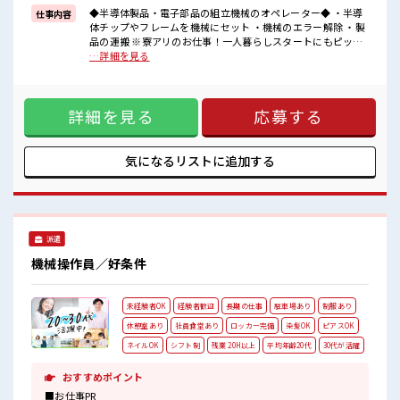
【大手企業×長期就業】
◆半導体製品・電子部品の組立機械のオペレーター◆ ・半導
仕事内容
キレイな職場☆
体チップやフレームを機械にセット ・機械のエラー解除 ・製
空調完備でカイテキ環境！
品の運搬 ※寮アリのお仕事！一人暮らしスタートにもピッタ
500円以下で食べられる食堂あり！
リ♪ ■お仕事PR 【プライバシー◎ワンルーム寮完備】 寮費は
…詳細を見る
近くにコンビニもあるのでお昼ご飯に困りません◎
タダ！ TV/冷蔵庫/電子レンジ/洗濯機/エアコン完備！ 駐車場
駐車場完備⇒マイカー通勤OK！
も完備されているのでマイカーの持ち込みOK！ 寮の近くには
ロッカー/休憩室あり♪
コンビニ・スーパーなどがあるので便利♪ 赴任時の交通費の
#ryo
詳細を見る
応募する
支給もあります◎ 【半年ごとにボーナスあり】 ボーナスがあ
るから頑張れる！ 初回は...スタートから6ヶ月後に『 6 万 円
』！ その後は...なんと「半年ごと」に 『 1 2 万 円 』 ⇒最初の
「1年目」は『 最大1 8 万 円 』のボーナスが貰えます☆ ■職
気になるリストに
追加する
場の雰囲気 【大手企業×長期就業】 キレイな職場☆ 空調完備
でカイテキ環境！ 500円以下で食べられる食堂あり！ 近くに
コンビニもあるのでお昼ご飯に困りません◎ 駐車場完備⇒マ
イカー通勤OK！ ロッカー/休憩室あり♪ #ryo
派遣
機械操作員／好条件
未経験者OK
経験者歓迎
長期の仕事
駐車場あり
制服あり
休憩室あり
社員食堂あり
ロッカー完備
染髪OK
ピアスOK
ネイルOK
シフト制
残業 20H以上
平均年齢20代
30代が活躍
おすすめポイント
■お仕事PR