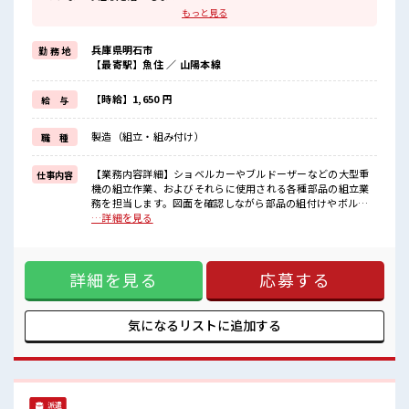
ブランクがあっても大丈夫♪
もっと見る
経験はちょっとだけ…という方もOK！
≪稼ぎたい人向け≫
兵庫県明石市
勤 務 地
高収入を希望される方にオススメ。
【最寄駅】魚住 ／ 山陽本線
残業は月20時間以上あります♪
≪モチベーションもUP≫
派手過ぎなければ髪型や髪色自由♪
【時給】1,650 円
給 与
(規定有)≪機能的な制服アリ≫
制服があるので、
製造（組立・組み付け）
職 種
毎日の服装の悩み解消♪
≪自分に合った期間で働ける≫
福利厚生が整った派遣のお仕事です！
【業務内容詳細】ショベルカーやブルドーザーなどの大型重
仕事内容
機の組立作業、およびそれらに使用される各種部品の組立業
■職場の雰囲気
務を担当します。図面を確認しながら部品の組付けやボルト
キバツ過ぎなければ髪色・髪型は自由！
締めを行い、完成品のチェックまで一連の工程に携わりま
…詳細を見る
あなたの個性を大事にできます♪
す。工具の使い方は丁寧に指導するため、未経験の方でも安
20代が多数活躍中！
心して始められる仕事です。【取扱製品情報】大型重機、ブ
社会人経験が浅くてもOK！
ルドーザーやショベルカーの部品 ■お仕事PR ≪経験者活躍中
ここから経験積んでいきましょ！
詳細を見る
応募する
≫ これまでの経験を活かしませんか？ ブランクがあっても大
丈夫♪ 経験はちょっとだけ…という方もOK！ ≪稼ぎたい人
向け≫ 高収入を希望される方にオススメ。 残業は月20時間以
上あります♪ ≪モチベーションもUP≫ 派手過ぎなければ髪型
気になるリストに
追加する
や髪色自由♪ (規定有)≪機能的な制服アリ≫ 制服があるの
で、 毎日の服装の悩み解消♪ ≪自分に合った期間で働ける≫
福利厚生が整った派遣のお仕事です！ ■職場の雰囲気 キバツ
過ぎなければ髪色・髪型は自由！ あなたの個性を大事にでき
ます♪ 20代が多数活躍中！ 社会人経験が浅くてもOK！ ここ
派遣
から経験積んでいきましょ！