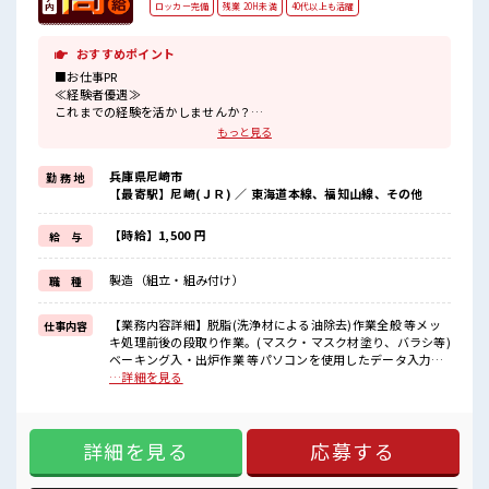
ロッカー完備
残業 20H未満
40代以上も活躍
おすすめポイント
■お仕事PR
≪経験者優遇≫
これまでの経験を活かしませんか？
ブランクがあっても大丈夫♪
もっと見る
経験はちょっとだけ…という方もOK！
≪ちょっとの残業で収入アップ≫
兵庫県尼崎市
勤 務 地
残業は月20時間未満で、
【最寄駅】尼崎(ＪＲ) ／ 東海道本線、福知山線、その他
ほどよく稼げます♪
≪ラクラク制服アリ≫
制服があるので、
【時給】1,500 円
給 与
毎日の服装の悩み解消♪
≪自分に向いている仕事が探せる≫
製造（組立・組み付け）
職 種
困った事などがあれば、
担当がしっかりサポートします！
【業務内容詳細】脱脂(洗浄材による油除去)作業全般 等メッ
仕事内容
■職場の雰囲気
キ処理前後の段取り作業。(マスク・マスク材塗り、バラシ等)
休憩室で自分タイム！
ベーキング入・出炉作業 等パソコンを使用したデータ入力
のんびりスマホチェック♪
【取扱製品情報】 航空機部品 ■お仕事PR ≪経験者優遇≫ こ
…詳細を見る
職場にはロッカー完備！
れまでの経験を活かしませんか？ ブランクがあっても大丈夫
私物の置きすぎには注意が必要ですね★
♪ 経験はちょっとだけ…という方もOK！ ≪ちょっとの残業
ホドよく残業があるのでホドよく働きたい方にオススメ！
で収入アップ≫ 残業は月20時間未満で、 ほどよく稼げます♪
詳細を見る
応募する
≪ラクラク制服アリ≫ 制服があるので、 毎日の服装の悩み解
消♪ ≪自分に向いている仕事が探せる≫ 困った事などがあれ
ば、 担当がしっかりサポートします！ ■職場の雰囲気 休憩室