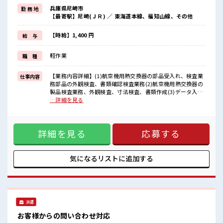
≪適度な残業でお給料UP≫
兵庫県尼崎市
勤 務 地
残業は月20時間未満で、
【最寄駅】尼崎(ＪＲ) ／ 東海道本線、福知山線、その他
ほどよく稼げます♪
≪動きやすい制服アリ≫
制服があるので、
【時給】1,400 円
給 与
毎日の服装の悩み解消♪
≪自分に向いている仕事が探せる≫
軽作業
職 種
困った事などがあれば、
担当がしっかりサポートします！
【業務内容詳細】(1)航空機用熱交換器の部品受入れ、検査業
仕事内容
■職場の雰囲気
務部品の外観検査、書類確認検査業務(2)航空機用熱交換器の
20代の若い世代がたくさん活躍中の活気ある職場！
製品検査業務、外観検査、寸法検査、書類作成(3)データ入力
休憩室で楽しくランチ♪
および書類整理(4)計測機器の校正業務の補助業務(繁忙期の
…詳細を見る
時間があれば昼寝もしちゃおう！
み)(5)その他付随業務 ■お仕事PR ≪経験者優遇≫ これまでの
持ち物が多いあなたにもぴったり☆
経験を活かしませんか？ ブランクがあっても大丈夫♪ 経験は
ロッカー付き職場♪
ちょっとだけ…という方もOK！ ≪適度な残業でお給料UP≫
詳細を見る
応募する
残業は月20時間未満で、 ほどよく稼げます♪ ≪動きやすい制
服アリ≫ 制服があるので、 毎日の服装の悩み解消♪ ≪自分に
向いている仕事が探せる≫ 困った事などがあれば、 担当がし
っかりサポートします！ ■職場の雰囲気 20代の若い世代がた
気になるリストに
追加する
くさん活躍中の活気ある職場！ 休憩室で楽しくランチ♪ 時間
があれば昼寝もしちゃおう！ 持ち物が多いあなたにもぴった
り☆ ロッカー付き職場♪
派遣
お客様からの問い合わせ対応