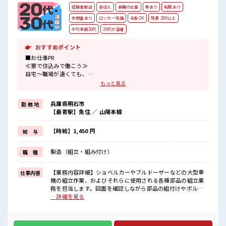
経験者歓迎
高収入
長期の仕事
寮あり
制服あり
休憩室あり
ロッカー完備
染髪OK
残業 20H以上
平均年齢20代
30代が活躍
おすすめポイント
■お仕事PR
≪寮で住込みで働こう≫
自宅～職場が遠くても、
興味があれば安心して応募できちゃう！
もっと見る
自分で部屋を借りるより安く住めちゃうかも？
≪経験者優遇≫
兵庫県明石市
勤 務 地
これまでの経験を活かしませんか？
【最寄駅】魚住 ／ 山陽本線
ブランクがあっても大丈夫♪
経験はちょっとだけ…という方もOK！
≪稼ぎたい人向け≫
【時給】1,450 円
給 与
高収入を希望される方にオススメ。
残業は月20時間以上あります♪
製造（組立・組み付け）
職 種
≪ヘアカラーOKで自由な雰囲気の職場≫
明るすぎたり奇抜でなければ基本的に自由！
(規定有)≪動きやすい制服アリ≫
【業務内容詳細】ショベルカーやブルドーザーなどの大型重
仕事内容
制服があるので、
機の組立作業、およびそれらに使用される各種部品の組立業
毎日の服装の悩み解消♪
務を担当します。図面を確認しながら部品の組付けやボルト
締めを行い、完成品のチェックまで一連の工程に携わりま
…詳細を見る
■職場の雰囲気
す。工具の使い方は丁寧に指導するため、未経験の方でも安
派手すぎなければ多少のヘアカラーもOKなのはウレシイPoint☆
心して始められる仕事です。【取扱製品情報】大型重機、ブ
≪20代の方が多数活躍中の職場≫
ルドーザーやショベルカーの部品 ※寮アリのお仕事！一人暮