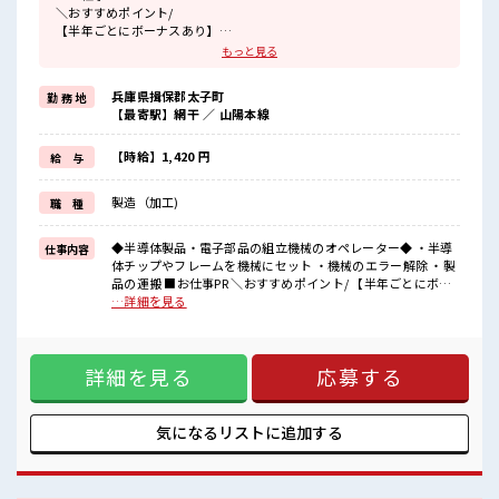
＼おすすめポイント/
【半年ごとにボーナスあり】
ボーナスがあるから頑張れる！
もっと見る
初回は...スタートから6ヶ月後に『 6 万 円 』！
その後は...なんと「半年ごと」に 『 1 2 万 円 』
兵庫県揖保郡太子町
勤 務 地
⇒最初の「1年目」は『 最大1 8 万 円 』のボーナスが貰えます☆
【最寄駅】網干 ／ 山陽本線
【経験なくても稼げる】
知識はまったく必要ナシ！
【時給】1,420 円
給 与
残業がある時は月33万円以上稼げることも！
丁寧な研修もあるので安心してお仕事をはじめる事ができます！
製造（加工)
職 種
イチからスキルUPしちゃいましょう↑
■職場の雰囲気
◆半導体製品・電子部品の組立機械のオペレーター◆ ・半導
仕事内容
【大手企業×長期就業】
体チップやフレームを機械にセット ・機械のエラー解除 ・製
キレイな職場☆
品の運搬 ■お仕事PR ＼おすすめポイント/ 【半年ごとにボー
空調完備で年中カイテキ環境！
ナスあり】 ボーナスがあるから頑張れる！ 初回は...スタート
…詳細を見る
ワンコインで食べられる社員食堂あり！
から6ヶ月後に『 6 万 円 』！ その後は...なんと「半年ごと」
近くにコンビニもあるのでお昼ご飯に困りません◎
に 『 1 2 万 円 』 ⇒最初の「1年目」は『 最大1 8 万 円 』のボ
駐車場完備⇒マイカー通勤OK！
ーナスが貰えます☆ 【経験なくても稼げる】 知識はまったく
ロッカー/休憩室あり♪
詳細を見る
応募する
必要ナシ！ 残業がある時は月33万円以上稼げることも！ 丁寧
な研修もあるので安心してお仕事をはじめる事ができます！
イチからスキルUPしちゃいましょう↑ ■職場の雰囲気 【大手
企業×長期就業】 キレイな職場☆ 空調完備で年中カイテキ環
気になるリストに
追加する
境！ ワンコインで食べられる社員食堂あり！ 近くにコンビニ
もあるのでお昼ご飯に困りません◎ 駐車場完備⇒マイカー通
勤OK！ ロッカー/休憩室あり♪