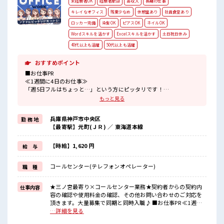
未経験者OK
経験者歓迎
高収入
長期の仕事
キレイなオフィス
残業少なめ
休憩室あり
社員食堂あり
ロッカー完備
染髪OK
ピアスOK
ネイルOK
Wordスキルを活かす
Excelスキルを活かす
土日祝日休み
40代以上も活躍
50代以上も活躍
おすすめポイント
■お仕事PR
≪1週間に4日のお仕事≫
「週5日フルはちょっと…」という方にピッタリです！
≪経験を活かせる≫
もっと見る
これまでの経験を活かしませんか？
ブランクがあっても大丈夫♪
兵庫県神戸市中央区
勤 務 地
経験はちょっとだけ…という方もOK！
【最寄駅】元町(ＪＲ) ／ 東海道本線
≪無理なく働ける≫
場合によってはお願いすることもありますが、
残業はほとんどナシ！
【時給】1,620 円
給 与
≪完全週休二日制≫
週末は家族や友人と一緒にプライベート満喫！
コールセンター(テレフォンオペレーター)
職 種
≪モチベーションもUP≫
派手過ぎなければ髪型や髪色自由♪
(規定有)
★三ノ宮最寄り×コールセンター業務★契約者からの契約内
仕事内容
容の確認や使用料金の確認、その他お問い合わせのご対応を
■職場の雰囲気
頂きます。大量募集で同期と同時入職♪ ■お仕事PR ≪1週間
キバツ過ぎなければ髪色・髪型は自由！
に4日のお仕事≫ 「週5日フルはちょっと…」という方にピッ
…詳細を見る
あなたの個性を大事にできます♪
タリです！ ≪経験を活かせる≫ これまでの経験を活かしませ