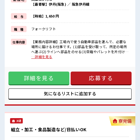
ブランクがあっても大丈夫♪
【最寄駅】伊丹(阪急) ／ 阪急伊丹線
経験はちょっとだけ…という方もOK！
≪残業で稼げる≫
高収入を希望される方にオススメ。
【時給】1,650 円
給 与
残業は月20時間以上あります♪
≪ヘアカラーOKで自由な雰囲気の職場≫
フォークリフト
職 種
明るすぎたり奇抜でなければ基本的に自由！
(規定有)≪機能的な制服アリ≫
制服があるので、
【業務内容詳細】工場内で使う自動車部品を運んで、必要な
仕事内容
毎日の服装の悩み解消♪
場所に届けるお仕事です。(1)部品を受け取って、所定の場所
へ運ぶ(2)ラインへ部品をのせる(3)空箱やパレットを片付ける
■職場の雰囲気
【取扱製品情報】自動車用ブレーキ ※寮アリのお仕事！一人
…詳細を見る
派手すぎなければ多少のヘアカラーもOKなのはウレシイPoint☆
暮らしスタートにもピッタリ♪ ■お仕事PR ≪当社イチオシの
20代の若い世代がたくさん活躍中の活気ある職場！
寮のお仕事≫ 職場の仲間も一緒に住込みなので、 仕事の悩み
休憩室で自分タイム！
なども相談しやすいですね！ ≪経験者優遇≫ これまでの経験
のんびりスマホチェック♪
詳細を見る
応募する
を活かしませんか？ ブランクがあっても大丈夫♪ 経験はちょ
っとだけ…という方もOK！ ≪残業で稼げる≫ 高収入を希望
される方にオススメ。 残業は月20時間以上あります♪ ≪ヘア
カラーOKで自由な雰囲気の職場≫ 明るすぎたり奇抜でなけれ
気になるリストに
追加する
ば基本的に自由！ (規定有)≪機能的な制服アリ≫ 制服がある
ので、 毎日の服装の悩み解消♪ ■職場の雰囲気 派手すぎなけ
れば多少のヘアカラーもOKなのはウレシイPoint☆ 20代の若
い世代がたくさん活躍中の活気ある職場！ 休憩室で自分タイ
ム！ のんびりスマホチェック♪
寮完備
派遣
組立・加工・食品製造など/日払いOK