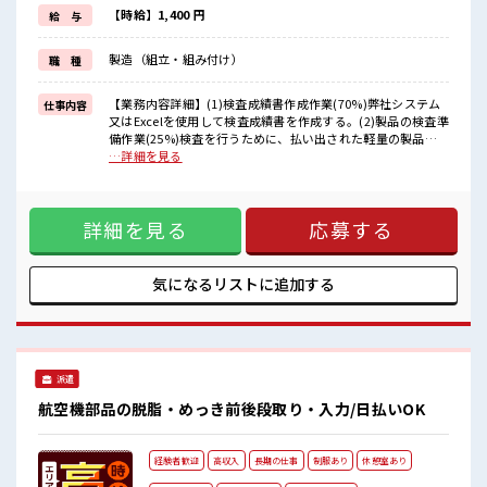
≪自分に向いている仕事が探せる≫
【時給】1,400 円
給 与
困った事などがあれば、
担当がしっかりサポートします！
製造（組立・組み付け）
職 種
■職場の雰囲気
20代の若い世代がたくさん活躍中の活気ある職場！
【業務内容詳細】(1)検査成績書作成作業(70%)弊社システム
仕事内容
残業も1日1H程度あるので給料の上乗せも期待できそう！
又はExcelを使用して検査成績書を作成する。(2)製品の検査準
あなたのスキルを活かしませんか？
備作業(25%)検査を行うために、払い出された軽量の製品を
開梱し並べる、また検査後に製品をもとの箱に戻す作業。(3)
…詳細を見る
事務所へ書類の運搬(5%)毎日1日2回程度、作成した成績書や
その他書類などを事務所へ運搬する。(4)その他付随する業務
■お仕事PR ≪経験者優遇≫ これまでの経験を活かしません
詳細を見る
応募する
か？ ブランクがあっても大丈夫♪ 経験はちょっとだけ…とい
う方もOK！ ≪適度な残業でお給料UP≫ 残業は月20時間未満
で、 ほどよく稼げます♪ 制服があると毎日の服選びに悩まず
OK♪ ≪自分に向いている仕事が探せる≫ 困った事などがあ
気になるリストに
追加する
れば、 担当がしっかりサポートします！ ■職場の雰囲気 20代
の若い世代がたくさん活躍中の活気ある職場！ 残業も1日1H
程度あるので給料の上乗せも期待できそう！ あなたのスキル
を活かしませんか？
派遣
航空機部品の脱脂・めっき前後段取り・入力/日払いOK
経験者歓迎
高収入
長期の仕事
制服あり
休憩室あり