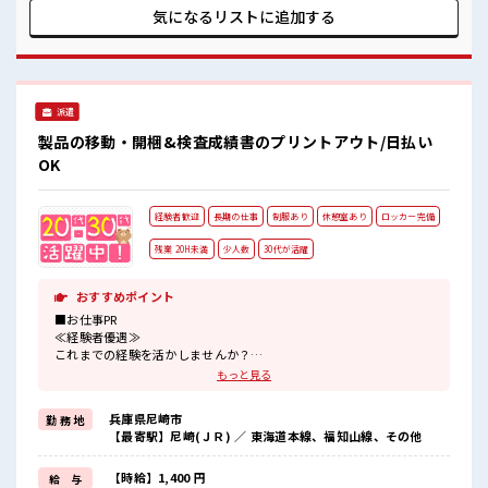
で自分タイム！ のんびりスマホチェック♪ 職場にはロッカー
気になるリストに
追加する
完備！ 私物の置きすぎには注意が必要ですね★ ホドよく残業
があるのでホドよく働きたい方にオススメ！
派遣
製品の移動・開梱&検査成績書のプリントアウト/日払い
OK
経験者歓迎
長期の仕事
制服あり
休憩室あり
ロッカー完備
残業 20H未満
少人数
30代が活躍
おすすめポイント
■お仕事PR
≪経験者優遇≫
これまでの経験を活かしませんか？
ブランクがあっても大丈夫♪
もっと見る
経験はちょっとだけ…という方もOK！
≪無理なくお給料に残業代を上乗せ≫
兵庫県尼崎市
勤 務 地
残業は月20時間未満で、
【最寄駅】尼崎(ＪＲ) ／ 東海道本線、福知山線、その他
ほどよく稼げます♪
制服があると毎日の服選びに悩まずOK♪
≪様々なお仕事をご提案≫
【時給】1,400 円
給 与