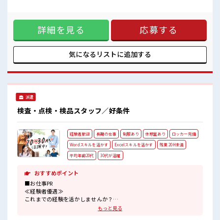
ロッカー付き職場♪
【取扱製品情報】航空機部品 ■お仕事PR ≪経験を活かせる≫
ホドよく残業があるのでホドよく働きたい方にオススメ！
これまでの経験を活かしませんか？ ブランクがあっても大丈
夫♪ 経験はちょっとだけ…という方もOK！ ≪1日1時間程の
詳細を見る
応募する
残業で収入アップ≫ 残業は月20時間未満で、 ほどよく稼げま
す♪ ≪機能的な制服アリ≫ 制服があるので、 毎日の服装の悩
み解消♪ ≪自分に合った期間で働ける≫ 福利厚生が整った派
遣のお仕事です！ ■職場の雰囲気 休憩室で楽しくランチ♪ 時
気になるリストに
追加する
間があれば昼寝もしちゃおう！ 持ち物が多いあなたにもぴっ
たり☆ ロッカー付き職場♪ ホドよく残業があるのでホドよく
働きたい方にオススメ！
派遣
検査・点検・検品スタッフ／好条件
経験者歓迎
長期の仕事
制服あり
休憩室あり
ロッカー完備
Wordスキルを活かす
Excelスキルを活かす
残業 20H未満
平均年齢20代
30代が活躍
おすすめポイント
■お仕事PR
≪経験者優遇≫
これまでの経験を活かしませんか？
ブランクがあっても大丈夫♪
もっと見る
経験はちょっとだけ…という方もOK！