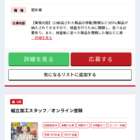
一人で悩まず気軽に相談できる、
派遣のお仕事です！
軽作業
職 種
■職場の雰囲気
少人数でアットホームな雰囲気の職場！
【業務内容】(1)納品された製品の移動/開梱など(85%)製品が
仕事内容
しっかり休める休憩室あり！
納入されてきますので、検査を行うために開梱し、並べる必
オンオフの切替もできちゃう！
要有り。また、検査後に並べた製品を開梱した箱などに戻す
持ち物が多いあなたにもぴったり☆
作業と製品の移動。(2)検査成績書のプリントアウト作業弊社
…詳細を見る
ロッカー付き職場♪
システムを使用して検査成績書をプリントアウトする。(3)他
工場から製品の引き取り作業ほぼ同じ場所へ製品の引き取り
作業。引き取り前に電話等にて連絡をしていただき台車等に
詳細を見る
応募する
て運搬する。(4)その他不随する業務 ■お仕事PR ≪経験者優
遇≫ これまでの経験を活かしませんか？ ブランクがあっても
大丈夫♪ 経験はちょっとだけ…という方もOK！ ≪無理なく
お給料に残業代を上乗せ≫ 残業は月20時間未満で、 ほどよく
気になるリストに
追加する
稼げます♪ 制服があると毎日の服選びに悩まずOK♪ ≪様々
なお仕事をご提案≫ 一人で悩まず気軽に相談できる、 派遣の
お仕事です！ ■職場の雰囲気 少人数でアットホームな雰囲気
の職場！ しっかり休める休憩室あり！ オンオフの切替もでき
ちゃう！ 持ち物が多いあなたにもぴったり☆ ロッカー付き職
派遣
場♪
組立加工スタッフ／オンライン登録
経験者歓迎
長期の仕事
制服あり
休憩室あり
ロッカー完備
残業 20H未満
30代が活躍