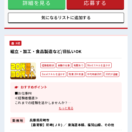
休憩室でホッと一息リフレッシュ！
詳細を見る
応募する
らしスタートにもピッタリ♪ ■お仕事PR ≪寮で住込みで働こ
高収入もバッチリ目指せますよ！
う≫ 自宅～職場が遠くても、 興味があれば安心して応募でき
ちゃう！ 自分で部屋を借りるより安く住めちゃうかも？ ≪経
験者優遇≫ これまでの経験を活かしませんか？ ブランクがあ
気になるリストに
追加する
っても大丈夫♪ 経験はちょっとだけ…という方もOK！ ≪稼
ぎたい人向け≫ 高収入を希望される方にオススメ。 残業は月
20時間以上あります♪ ≪ヘアカラーOKで自由な雰囲気の職
場≫ 明るすぎたり奇抜でなければ基本的に自由！ (規定有)≪
動きやすい制服アリ≫ 制服があるので、 毎日の服装の悩み解
派遣
消♪ ■職場の雰囲気 派手すぎなければ多少のヘアカラーも
OKなのはウレシイPoint☆ ≪20代の方が多数活躍中の職場≫
組立・加工・食品製造など/日払いOK
休憩室でホッと一息リフレッシュ！ 高収入もバッチリ目指せ
ますよ！
経験者歓迎
長期の仕事
制服あり
Wordスキルを活かす
Excelスキルを活かす
残業 20H未満
平均年齢20代
30代が活躍
おすすめポイント
■お仕事PR
≪経験者優遇≫
これまでの経験を活かしませんか？
ブランクがあっても大丈夫♪
もっと見る
経験はちょっとだけ…という方もOK！
≪適度な残業でお給料UP≫
兵庫県尼崎市
勤 務 地
残業は月20時間未満で、
【最寄駅】尼崎(ＪＲ) ／ 東海道本線、福知山線、その他
ほどよく稼げます♪
制服があると毎日の服選びに悩まずOK♪