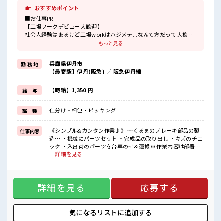
おすすめポイント
■お仕事PR
【工場ワークデビュー大歓迎】
社会人経験はあるけど工場workはハジメテ...なんて方だって大歓迎
♪
もっと見る
【住まい情報】
兵庫県伊丹市
勤 務 地
寮費は「無料」◎その分ガンガン貯金ができちゃう？
【最寄駅】伊丹(阪急) ／ 阪急伊丹線
お部屋はプライベートバッチリな「ワンルーム」♪
さらにテレビ・冷暖房・洗濯機・エアコン・電子レンジは備え付
け！
【時給】1,350 円
給 与
寮の周辺にはコンビニや飲食店・商業施設もあり便利☆
赴任時は現地までの移動交通費支給！
仕分け・梱包・ピッキング
職 種
【正社員登用制度あり】正社員登用の実績があるので「正社員」を
目指せるやりがいのある職場！
《シンプル&カンタン作業♪》 ～くるまのブレーキ部品の製
仕事内容
造～ ・機械にパーツセット ・完成品の取り出し ・キズのチェ
■職場の雰囲気
ック ・入出荷のパーツを台車のせ&運搬 ※作業内容は部署に
女性スタッフさんから「働きやすい」と太鼓判を頂いています！
よる ※寮アリのお仕事！一人暮らしスタートにもピッタリ♪
…詳細を見る
もちろん男性スタッフさんも活躍中！
■お仕事PR 【工場ワークデビュー大歓迎】 社会人経験はある
キバツ過ぎなければ髪のカラーリングOK♪
けど工場workはハジメテ...なんて方だって大歓迎♪ 【住まい
作業着があるので事前の準備不要♪
情報】 寮費は「無料」◎その分ガンガン貯金ができちゃう？
有給休憩あり！
詳細を見る
応募する
お部屋はプライベートバッチリな「ワンルーム」♪ さらにテ
社員食堂あり☆
レビ・冷暖房・洗濯機・エアコン・電子レンジは備え付け！
#ryo
寮の周辺にはコンビニや飲食店・商業施設もあり便利☆ 赴任
時は現地までの移動交通費支給！ 【正社員登用制度あり】正
気になるリストに
追加する
社員登用の実績があるので「正社員」を目指せるやりがいの