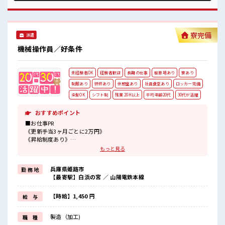
ある職場！ ■職場の雰囲気 女性スタッフさんから「働きやす
い」と太鼓判を頂いています！ もちろん男性スタッフさんも
活躍中！ キバツ過ぎなければ髪のカラーリングOK♪ 作業着
があるので事前の準備不要♪ 有給休憩あり！ 社員食堂あり☆
寮完備
派遣
#ryo
機械操作員／好条件
未経験者OK
経験者歓迎
長期の仕事
駐車場あり
寮あり
制服あり
研修あり
休憩室あり
社員食堂あり
ロッカー完備
染髪OK
シフト制
残業 20H以上
平均年齢20代
30代が活躍
おすすめポイント
■お仕事PR
《更新手当3ヶ月ごとに2万円》
《昇給制度あり》
時給1450円！
もっと見る
さらに入社9ヶ月後には時給1500円にUP！
長期就業で収入UPを目指そう！
兵庫県姫路市
勤 務 地
【最寄駅】白浜の宮 ／ 山陽電鉄本線
◆日本を代表する大手企業同士の合弁会社
◆経験はもちろん学歴も不問！
【時給】1,450 円
給 与
お仕事だけじゃない◎住まいだってご提供します(*≧∀≦)ゞ
(1)寮費5万円の補助あり
製造（加工)
職 種
(2)TV/冷蔵庫/洗濯機/電子レンジ/エアコンなどは備え付け