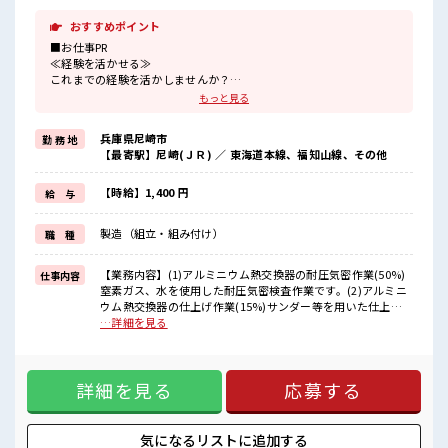
おすすめポイント
■お仕事PR
≪経験を活かせる≫
これまでの経験を活かしませんか？
ブランクがあっても大丈夫♪
もっと見る
経験はちょっとだけ…という方もOK！
≪無理なくお給料に残業代を上乗せ≫
兵庫県尼崎市
勤 務 地
残業は月20時間未満で、
【最寄駅】尼崎(ＪＲ) ／ 東海道本線、福知山線、その他
ほどよく稼げます♪
≪動きやすい制服アリ≫
制服があるので、
【時給】1,400 円
給 与
毎日の服装の悩み解消♪
≪自分に合った期間で働ける≫
製造（組立・組み付け）
職 種
福利厚生が整った派遣のお仕事です！
■職場の雰囲気
【業務内容】(1)アルミニウム熱交換器の耐圧気密作業(50%)
仕事内容
休憩室で自分タイム！
窒素ガス、水を使用した耐圧気密検査作業です。(2)アルミニ
のんびりスマホチェック♪
ウム熱交換器の仕上げ作業(15%)サンダー等を用いた仕上げ
持ち物が多いあなたにもぴったり☆
作業です。(3)アルミニウム熱交換器の現合作業(15%)サンダ
…詳細を見る
ロッカー付き職場♪
ー等を用いた現合作業です。(4)アルミニウム熱交換器のマス
程よく残業あり！
キング作業(10%)(5)製品・部品の洗浄作業(10%)(6)その他付
随する業務重量物あり ■お仕事PR ≪経験を活かせる≫ これま
詳細を見る
応募する
での経験を活かしませんか？ ブランクがあっても大丈夫♪ 経
験はちょっとだけ…という方もOK！ ≪無理なくお給料に残業
代を上乗せ≫ 残業は月20時間未満で、 ほどよく稼げます♪ ≪
動きやすい制服アリ≫ 制服があるので、 毎日の服装の悩み解
気になるリストに
追加する