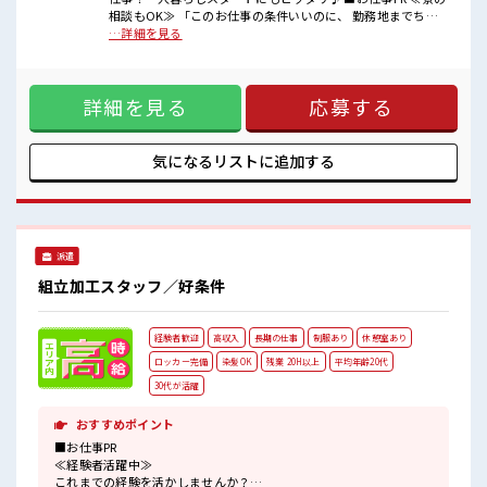
相談もOK≫ 「このお仕事の条件いいのに、 勤務地までちょ
■職場の雰囲気
っと遠くて…」という方にもオススメ！ 寮付きのお仕事なの
…詳細を見る
明るすぎたり奇抜過ぎなければヘアカラーOK！
でそんな心配はほぼナシ！ ≪残業で収入アップ≫ 高収入を希
20代の若い世代がたくさん活躍中の活気ある職場！
望される方にオススメ。 残業は月20時間以上あります♪ ≪直
しっかり休める休憩室あり！
接雇用アリ≫ 派遣社員→契約社員→正社員という形でステッ
オンオフの切替もできちゃう！
詳細を見る
応募する
プアップ可能☆ ≪モチベーションもUP≫ 派手過ぎなければ髪
#ryo
型や髪色自由♪ ≪食堂アリ≫ 1食460円で食べられる食堂ア
リ！ さらにおかわり無料！ 500円以内でお腹いっぱい食べら
れます◎ ■職場の雰囲気 明るすぎたり奇抜過ぎなければヘア
気になるリストに
追加する
カラーOK！ 20代の若い世代がたくさん活躍中の活気ある職
場！ しっかり休める休憩室あり！ オンオフの切替もできちゃ
う！ #ryo
派遣
組立加工スタッフ／好条件
経験者歓迎
高収入
長期の仕事
制服あり
休憩室あり
ロッカー完備
染髪OK
残業 20H以上
平均年齢20代
30代が活躍
おすすめポイント
■お仕事PR
≪経験者活躍中≫
これまでの経験を活かしませんか？