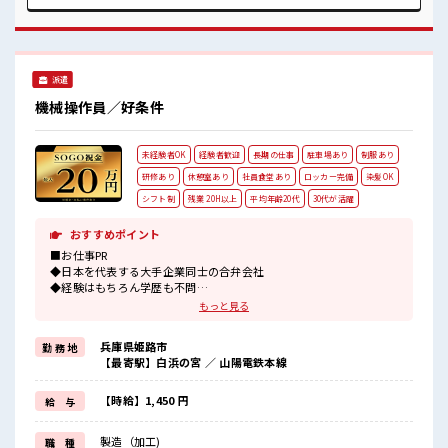
消♪ ≪自分に合った期間で働ける≫ 福利厚生が整った派遣の
お仕事です！ ■職場の雰囲気 休憩室で自分タイム！ のんびり
スマホチェック♪ 持ち物が多いあなたにもぴったり☆ ロッカ
ー付き職場♪ 程よく残業あり！
派遣
機械操作員／好条件
未経験者OK
経験者歓迎
長期の仕事
駐車場あり
制服あり
研修あり
休憩室あり
社員食堂あり
ロッカー完備
染髪OK
シフト制
残業 20H以上
平均年齢20代
30代が活躍
おすすめポイント
■お仕事PR
◆日本を代表する大手企業同士の合弁会社
◆経験はもちろん学歴も不問
◆基本マニュアル通りなのでカンタン！
もっと見る
《更新手当3ヶ月ごとに5万円あり》
兵庫県姫路市
勤 務 地
《昇給制度あり》
【最寄駅】白浜の宮 ／ 山陽電鉄本線
時給1450円！
さらに入社半年後には時給1500円にUP！
長期就業で収入UPを目指そう！
【時給】1,450 円
給 与
《通勤方法》
最寄駅から企業の無料送迎あり！
製造（加工)
職 種
車/バイク/自転車通勤もOK◎無料駐車場・駐輪場完備！