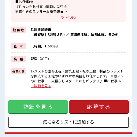
■お仕事PR
《住まいもお仕事も同時にGET*》
家電付きのワンルーム寮完備★
このお仕事の条件いいのに勤務地までちょっと遠くて…
もっと見る
という方にもオススメ！
寮付きのお仕事なのでそんな心配はほぼナシ！
兵庫県尼崎市
勤 務 地
赴任時の交通費の支給があるのもうれしいポイント♪
【最寄駅】尼崎(ＪＲ) ／ 東海道本線、福知山線、その他
《残業基本なし*》
自分の時間をしっかり確保できる♪
オンとオフをきっちり切り替えたい方にオススメ！
【時給】1,500 円
給 与
《未経験の方も大カンゲイ*》
初めての方もご安心ください☆
製造（加工)
職 種
研修もしっかりとあります◎
ここからスキル・ステップUPしていきましょう↑↑
レジストの塗布工程・露光工程・転写工程、製品のレジスト
仕事内容
■職場の雰囲気
を除去する工程のいずれかの業務をお任せします。 ※寮アリ
◆20代・30代の方カツヤク中◆
のお仕事！一人暮らしスタートにもピッタリ♪ ■お仕事PR
髪型・髪色自由♪
《住まいもお仕事も同時にGET*》 家電付きのワンルーム寮完
…詳細を見る
派手過ぎなければOKだから、
備★ このお仕事の条件いいのに勤務地までちょっと遠くて…
自分らしく好きに楽しめる♪
という方にもオススメ！ 寮付きのお仕事なのでそんな心配は
休憩室・ロッカー・更衣室完備！
ほぼナシ！ 赴任時の交通費の支給があるのもうれしいポイン
荷物が多い方も安心ですね！
詳細を見る
応募する
ト♪ 《残業基本なし*》 自分の時間をしっかり確保できる♪
さらに動きやすい制服が無料☆
オンとオフをきっちり切り替えたい方にオススメ！ 《未経験
#ryo
の方も大カンゲイ*》 初めての方もご安心ください☆ 研修も
しっかりとあります◎ ここからスキル・ステップUPしていき
気になるリストに
追加する
ましょう↑↑ ■職場の雰囲気 ◆20代・30代の方カツヤク中◆
髪型・髪色自由♪ 派手過ぎなければOKだから、 自分らしく
好きに楽しめる♪ 休憩室・ロッカー・更衣室完備！ 荷物が多