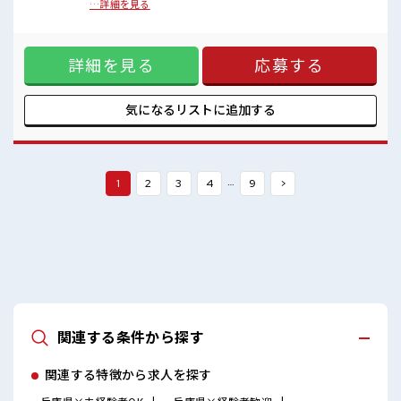
キバツ過ぎなければ髪色・髪型は自由！
ちょうどいい≫ 「週5日フルはちょっと…」という方にピッタ
…詳細を見る
あなたの個性を大事にできます♪
リ！ ≪経験者優遇≫ これまでの経験を活かしませんか？ ブラ
休憩室完備でランチや休憩も充実しそう♪
ンクがあっても大丈夫♪ 経験はちょっとだけ…という方も
持ち物が多いあなたにもぴったり☆
OK！ ≪プライベートが充実する≫ 場合によってはお願いす
ロッカー付き職場♪
詳細を見る
応募する
ることもありますが、 残業はほとんどナシ！ ≪週休2日制≫
週末は家族や友人と一緒にプライベート満喫！ ≪髪色自由で
自分らしく働く≫ 明るすぎたり奇抜でなければ基本的に自
由！ (規定有) ■職場の雰囲気 キバツ過ぎなければ髪色・髪型
気になるリストに
追加する
は自由！ あなたの個性を大事にできます♪ 休憩室完備でラン
チや休憩も充実しそう♪ 持ち物が多いあなたにもぴったり☆
ロッカー付き職場♪
…
1
2
3
4
9
>
関連する条件から探す
関連する特徴から求人を探す