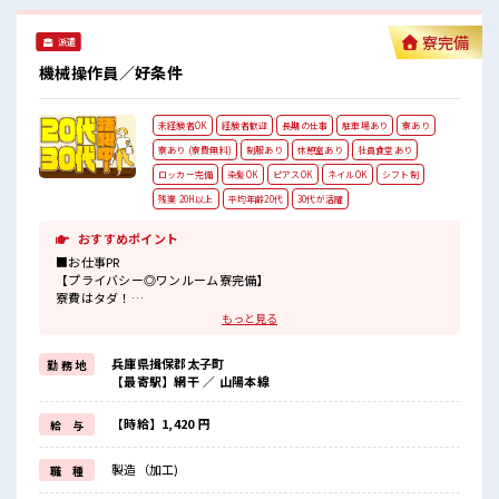
い方も安心ですね！ さらに動きやすい制服が無料☆ #ryo
寮完備
派遣
機械操作員／好条件
未経験者OK
経験者歓迎
長期の仕事
駐車場あり
寮あり
寮あり (寮費無料)
制服あり
休憩室あり
社員食堂あり
ロッカー完備
染髪OK
ピアスOK
ネイルOK
シフト制
残業 20H以上
平均年齢20代
30代が活躍
おすすめポイント
■お仕事PR
【プライバシー◎ワンルーム寮完備】
寮費はタダ！
TV/冷蔵庫/電子レンジ/洗濯機/エアコン完備！
もっと見る
駐車場も完備されているのでマイカーの持ち込みOK！
寮の近くにはコンビニ・スーパーなどがあるので便利♪
兵庫県揖保郡太子町
勤 務 地
赴任時の交通費の支給もあります◎
【最寄駅】網干 ／ 山陽本線
【半年ごとにボーナスあり】
ボーナスがあるから頑張れる！
初回は...スタートから6ヶ月後に『 6 万 円 』！
【時給】1,420 円
給 与
その後は...なんと「半年ごと」に 『 1 2 万 円 』
⇒最初の「1年目」は『 最大1 8 万 円 』のボーナスが貰えます☆
製造（加工)
職 種
■職場の雰囲気