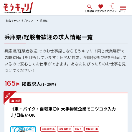
仕事検索
お気に入り
ログイン
メニュー
綜合キャリアオプション
兵庫県
兵庫県/経験者歓迎の求人情報一覧
兵庫県/経験者歓迎 でのお仕事探しならそうキャリ！同じ就業場所で
の時給No.1を目指しています！日払い対応、全国各地に寮を完備して
いるので安心してお仕事ができます。あなたにぴったりのお仕事を見
つけてください！
165
掲載求人
件
(1~20件)
派遣
《車・バイク・自転車〇》大手物流企業でコツコツ入力
♪/日払いOK
未経験者OK
経験者歓迎
高収入
長期の仕事