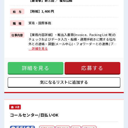
【最寄駅】新三田 ／ 福知山線
ほどよく稼げます♪
≪週休2日制≫
週末は家族や友人と一緒にプライベート満喫！
【時給】1,400 円
給 与
≪髪型自由≫
基本的に髪色自由で明るすぎたり奇抜でなければOKです！
貿易・国際事務
職 種
(規定有)≪様々なお仕事をご提案≫
一人で悩まず気軽に相談できる、
派遣のお仕事です！
【業務内容詳細】・輸出入書類(Invoice、Packing List 等)の
仕事内容
チェックおよびデータ入力・船積・通関手続きに関する社内
■職場の雰囲気
外との連絡・調整(メール中心)・フォワーダーとの連携 (ブッ
明るすぎたり奇抜過ぎなければヘアカラーOK！
キング依頼、日程や梱包仕様の調整、トラブル対応等)・管理
…詳細を見る
休憩室で楽しくランチ♪
システムを使用した物品発注、納期管理・購入物品の見積り
時間があれば昼寝もしちゃおう！
取得・物品の在庫管理・その他、貿易業務、購買業務に付随
持ち物が多いあなたにもぴったり☆
する事務作業【取扱製品情報】 ■お仕事PR ≪経験者優遇≫ こ
ロッカー付き職場♪
詳細を見る
応募する
れまでの経験を活かしませんか？ ブランクがあっても大丈夫
♪ 経験はちょっとだけ…という方もOK！ ≪無理なくお給料
に残業代を上乗せ≫ 残業は月20時間未満で、 ほどよく稼げま
す♪ ≪週休2日制≫ 週末は家族や友人と一緒にプライベート
気になるリストに
追加する
満喫！ ≪髪型自由≫ 基本的に髪色自由で明るすぎたり奇抜で
なければOKです！ (規定有)≪様々なお仕事をご提案≫ 一人で
悩まず気軽に相談できる、 派遣のお仕事です！ ■職場の雰囲
気 明るすぎたり奇抜過ぎなければヘアカラーOK！ 休憩室で
楽しくランチ♪ 時間があれば昼寝もしちゃおう！ 持ち物が多
派遣
いあなたにもぴったり☆ ロッカー付き職場♪
コールセンター/日払いOK