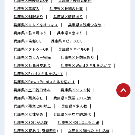
兵庫県×未経験者OK
兵庫県×経験者歓迎
兵庫県×高収入
兵庫県×長期の仕事
兵庫県×制服あり
兵庫県×研修あり
兵庫県×キレイなオフィス
兵庫県×残業少なめ
兵庫県×駐車場あり
兵庫県×寮あり
兵庫県×染髪OK
兵庫県×ピアスOK
兵庫県×タトゥーOK
兵庫県×ネイルOK
兵庫県×ロッカー完備
兵庫県×休憩室あり
兵庫県×社員食堂あり
兵庫県×Wordスキルを活かす
兵庫県×Excelスキルを活かす
兵庫県×PowerPointスキルを活かす
兵庫県×土日祝日休み
兵庫県×シフト制
兵庫県×残業なし
兵庫県×残業 20H未満
兵庫県×残業 20H以上
兵庫県×少人数
兵庫県×女性多め
兵庫県×平均年齢20代
兵庫県×30代が活躍
兵庫県×40代以上も活躍
兵庫県×寮あり (寮費無料)
兵庫県×50代以上も活躍