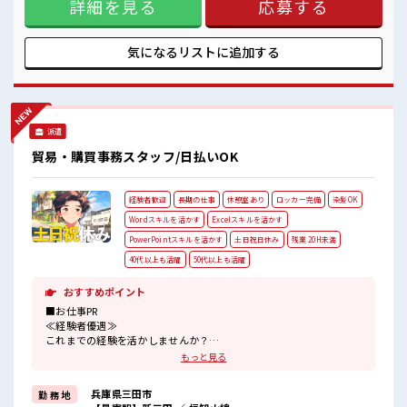
ロッカーあり！
詳細を見る
応募する
の悩み解消♪ ≪未経験の方も大カンゲイ≫ 新しいことにチャ
安心してお仕事に集中♪
レンジするのは不安だけど、 しっかり働く環境が整っていま
ピタっと定時退社！
す！ イチからスキルUP・ステップUP目指していきましょ
残業は基本ナシ♪
う！ ≪様々なお仕事をご提案≫ 一人で悩まず気軽に相談でき
気になるリストに
追加する
高収入もバッチリ目指せますよ！
る、 派遣のお仕事です！ ■職場の雰囲気 休憩室で楽しくおし
ゃべり！ ストレス解消☆ ロッカーあり！ 安心してお仕事に集
中♪ ピタっと定時退社！ 残業は基本ナシ♪ 高収入もバッチリ
目指せますよ！
派遣
貿易・購買事務スタッフ/日払いOK
経験者歓迎
長期の仕事
休憩室あり
ロッカー完備
染髪OK
Wordスキルを活かす
Excelスキルを活かす
PowerPointスキルを活かす
土日祝日休み
残業 20H未満
40代以上も活躍
50代以上も活躍
おすすめポイント
■お仕事PR
≪経験者優遇≫
これまでの経験を活かしませんか？
ブランクがあっても大丈夫♪
もっと見る
経験はちょっとだけ…という方もOK！
≪無理なくお給料に残業代を上乗せ≫
兵庫県三田市
勤 務 地
残業は月20時間未満で、