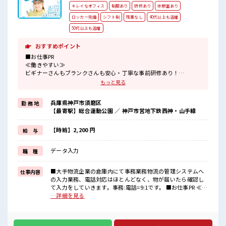
キレイなオフィス
制服あり
研修あり
休憩室あり
ロッカー完備
シフト制
残業なし
40代以上も活躍
50代以上も活躍
おすすめポイント
■お仕事PR
≪働きやすい≫
ビギナーさんもブランクさんも安心・丁寧な事前研修あり！
≪NO残業≫
もっと見る
時間をしっかり確保できる、
残業基本ナシのお仕事♪
兵庫県神戸市須磨区
勤 務 地
オンとオフをきっちり切り替えたい方にオススメ！
【最寄駅】総合運動公園 ／ 神戸市営地下鉄西神・山手線
≪機能的な制服アリ≫
制服があるので、
毎日の服装の悩み解消♪
【時給】2,200 円
給 与
≪未経験の方も大カンゲイ≫
新しいことにチャレンジするのは不安だけど、
データ入力
職 種
しっかり働く環境が整っています！
イチからスキルUP・ステップUP目指していきましょう！
≪様々なお仕事をご提案≫
■大手物流企業の倉庫内にて事務業務物流の管理システムへ
仕事内容
一人で悩まず気軽に相談できる、
の入力業務、電話対応はほとんどなく、物が届いたら確認し
派遣のお仕事です！
て入力をしていきます。事務:電話=9:1です。 ■お仕事PR ≪働
きやすい≫ ビギナーさんもブランクさんも安心・丁寧な事前
…詳細を見る
■職場の雰囲気
研修あり！ ≪NO残業≫ 時間をしっかり確保できる、 残業基
休憩室で楽しくおしゃべり！
本ナシのお仕事♪ オンとオフをきっちり切り替えたい方にオ
ストレス解消☆
ススメ！ ≪機能的な制服アリ≫ 制服があるので、 毎日の服装