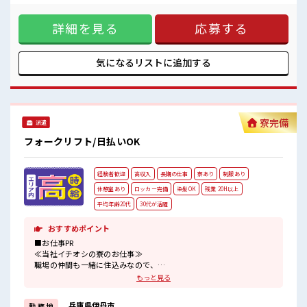
しっかり休める休憩室あり！
んか？ ブランクがあっても大丈夫♪ 経験はちょっとだけ…と
オンオフの切替もできちゃう！
いう方もOK！ ≪無理なく働ける≫ 場合によってはお願いす
週3日～週4日の勤務もOK！
詳細を見る
応募する
ることもありますが、 残業はほとんどナシ！ ≪完全週休二日
制≫ 週末は家族や友人と一緒にプライベート満喫！ ≪モチベ
ーションもUP≫ 派手過ぎなければ髪型や髪色自由♪ (規定有)
■職場の雰囲気 キバツ過ぎなければ髪色・髪型は自由！ あな
気になるリストに
追加する
たの個性を大事にできます♪ しっかり休める休憩室あり！ オ
ンオフの切替もできちゃう！ 週3日～週4日の勤務もOK！
寮完備
派遣
フォークリフト/日払いOK
経験者歓迎
高収入
長期の仕事
寮あり
制服あり
休憩室あり
ロッカー完備
染髪OK
残業 20H以上
平均年齢20代
30代が活躍
おすすめポイント
■お仕事PR
≪当社イチオシの寮のお仕事≫
職場の仲間も一緒に住込みなので、
仕事の悩みなども相談しやすいですね！
もっと見る
≪経験者優遇≫
これまでの経験を活かしませんか？
兵庫県伊丹市
勤 務 地