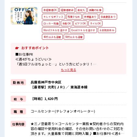
未経験者OK
経験者歓迎
高収入
長期の仕事
キレイなオフィス
残業少なめ
休憩室あり
社員食堂あり
ロッカー完備
染髪OK
ピアスOK
ネイルOK
Wordスキルを活かす
Excelスキルを活かす
土日祝日休み
40代以上も活躍
50代以上も活躍
おすすめポイント
■お仕事PR
≪週4がちょうどいい≫
「週5日フルはちょっと…」という方にピッタリ！
≪経験者優遇≫
もっと見る
これまでの経験を活かしませんか？
ブランクがあっても大丈夫♪
兵庫県神戸市中央区
勤 務 地
経験はちょっとだけ…という方もOK！
【最寄駅】元町(ＪＲ) ／ 東海道本線
≪プライベートが充実する≫
場合によってはお願いすることもありますが、
残業はほとんどナシ！
【時給】1,620 円
給 与
≪週休2日制≫
週末は家族や友人と一緒にプライベート満喫！
コールセンター(テレフォンオペレーター)
職 種
≪髪色自由で自分らしく働く≫
明るすぎたり奇抜でなければ基本的に自由！
(規定有)
★三ノ宮最寄り×コールセンター業務★契約者からの契約内
仕事内容
容の確認や使用料金の確認、その他お問い合わせのご対応を
■職場の雰囲気
頂きます。大量募集で同期と同時入職♪ ■お仕事PR ≪週4が