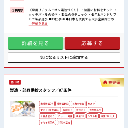
■職場の雰囲気
《車用リチウムイオン電池づくり》 ・装置に材料をセット→
仕事内容
キバツ過ぎなければ髪のカラーリングOK！
タッチパネルの操作 ・製品の傷チェック ・梱包&ハンドリフ
社員食堂は150円～400円ほどで利用可能！
トで製品運び ■お仕事PR ◆日本を代表する大手企業同士の合
お財布にやさしい◎
弁会社 ◆経験はもちろん学歴も不問 ◆基本マニュアル通りな
…詳細を見る
制服無料貸与！
のでカンタン！ 《更新手当3ヶ月ごとに5万円あり》 《昇給制
ロッカー・休憩室完備！
度あり》 時給1450円！ さらに入社半年後には時給1500円に
荷物が多い方も安心ですね♪
UP！ 長期就業で収入UPを目指そう！ 《通勤方法》 最寄駅か
最寄り駅から会社までの送迎バス付き☆
詳細を見る
応募する
ら企業の無料送迎あり！ 車/バイク/自転車通勤もOK◎無料駐
#SOGO祝金
車場・駐輪場完備！ ■職場の雰囲気 キバツ過ぎなければ髪の
カラーリングOK！ 社員食堂は150円～400円ほどで利用可
能！ お財布にやさしい◎ 制服無料貸与！ ロッカー・休憩室完
気になるリストに
追加する
備！ 荷物が多い方も安心ですね♪ 最寄り駅から会社までの送
迎バス付き☆
寮完備
派遣
製造・部品供給スタッフ／好条件
未経験者OK
経験者歓迎
長期の仕事
寮あり
寮あり (寮費無料)
制服あり
研修あり
休憩室あり
社員食堂あり
ロッカー完備
染髪OK
シフト制
残業 20H以上
平均年齢20代
30代が活躍