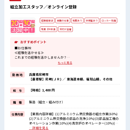
組立加工スタッフ／オンライン登録
経験者歓迎
長期の仕事
制服あり
休憩室あり
ロッカー完備
残業 20H未満
30代が活躍
おすすめポイント
■お仕事PR
≪経験を活かせる≫
これまでの経験を活かしませんか？
ブランクがあっても大丈夫♪
もっと見る
経験はちょっとだけ…という方もOK！
≪1日1時間程の残業で収入アップ≫
兵庫県尼崎市
勤 務 地
残業は月20時間未満で、
【最寄駅】尼崎(ＪＲ) ／ 東海道本線、福知山線、その他
ほどよく稼げます♪
≪機能的な制服アリ≫
制服があるので、
【時給】1,400 円
給 与
毎日の服装の悩み解消♪
≪自分に合った期間で働ける≫
製造（組立・組み付け）
職 種
福利厚生が整った派遣のお仕事です！
■職場の雰囲気
【業務内容詳細】(1)アルミニウム熱交換器の組立作業(60%)
仕事内容
休憩室で楽しくランチ♪
(2)アルミニウム熱交換器の部品の洗浄(10%)(3)部品加工機の
時間があれば昼寝もしちゃおう！
オペレーション作業(10%)(4)真空炉のオペレーター(10%)(5)
持ち物が多いあなたにもぴったり☆
曲げ加工機のおぺーレーター(10%)(6)その他付随する業務
…詳細を見る