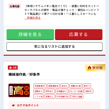
(3)駐車場完備なのでマイカー持ち込みOK
などなど...
《車用リチウムイオン電池づくり》 ・装置に材料をセット→
仕事内容
赴任時は現地までの移動交通費も規定支給！
タッチパネルの操作 ・製品の傷チェック ・梱包&ハンドリフ
トで製品運び ※寮アリのお仕事！一人暮らしスタートにもピ
■職場の雰囲気
ッタリ♪ ■お仕事PR 《更新手当3ヶ月ごとに2万円》 《昇給
…詳細を見る
キバツ過ぎなければ髪のカラーリングOK！
制度あり》 時給1450円！ さらに入社9ヶ月後には時給1500円
社員食堂は150円～400円ほどで利用可能！
にUP！ 長期就業で収入UPを目指そう！ ◆日本を代表する大
お財布にやさしい♪
手企業同士の合弁会社 ◆経験はもちろん学歴も不問！ お仕事
制服は無料貸与！
詳細を見る
応募する
だけじゃない◎住まいだってご提供します(*≧∀≦)ゞ (1)寮費
ロッカー・休憩室完備！
5万円の補助あり (2)TV/冷蔵庫/洗濯機/電子レンジ/エアコンな
荷物が多い方も安心ですね♪
どは備え付け (3)駐車場完備なのでマイカー持ち込みOK など
無料送迎バスあり！
など... 赴任時は現地までの移動交通費も規定支給！ ■職場の
気になるリストに
追加する
#ryo
雰囲気 キバツ過ぎなければ髪のカラーリングOK！ 社員食堂
は150円～400円ほどで利用可能！ お財布にやさしい♪ 制服は
無料貸与！ ロッカー・休憩室完備！ 荷物が多い方も安心です
ね♪ 無料送迎バスあり！ #ryo
寮完備
派遣
機械操作員／好条件
未経験者OK
経験者歓迎
高収入
長期の仕事
寮あり
制服あり
研修あり
休憩室あり
ロッカー完備
染髪OK
シフト制
残業なし
平均年齢20代
30代が活躍
おすすめポイント