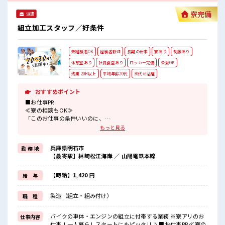
寮完備
派遣
組立加工スタッフ／好条件
未経験者OK
経験者歓迎
長期の仕事
寮あり
制服あり
休憩室あり
社員食堂あり
ロッカー完備
染髪OK
残業 20H以上
平均年齢20代
30代が活躍
おすすめポイント
■お仕事PR
≪寮の相談もOK≫
「このお仕事の条件いいのに、
勤務地までちょっと遠くて…」という方にもオススメ！
もっと見る
寮付きのお仕事なのでそんな心配はほぼナシ！
≪残業で収入アップ≫
兵庫県明石市
勤 務 地
高収入を希望される方にオススメ。
【最寄駅】林崎松江海岸 ／ 山陽電鉄本線
残業は月20時間以上あります♪
≪直接雇用アリ≫
派遣社員→契約社員→正社員という形でステップアップ可能☆
【時給】1,420 円
給 与
≪モチベーションもUP≫
派手過ぎなければ髪型や髪色自由♪
製造（組立・組み付け）
職 種
≪食堂アリ≫
1食460円で食べられる食堂アリ！
さらにおかわり無料！
バイクの車体・エンジンの組立に付帯する業務 ※寮アリのお
仕事内容
500円以内でお腹いっぱい食べられます◎
仕事！一人暮らしスタートにもピッタリ♪ ■お仕事PR ≪寮の