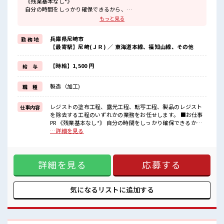
《残業基本なし*》
自分の時間をしっかり確保できるから、
プライベートも充実できそう♪
もっと見る
オンとオフをきっちり切り替えたい方にオススメ！
《未経験の方も大カンゲイ*》
兵庫県尼崎市
勤 務 地
初めての方もご安心ください☆
【最寄駅】尼崎(ＪＲ) ／ 東海道本線、福知山線、その他
研修もしっかりとあります◎
ここからスキル・ステップUPしていきましょう↑↑《うれしい高時
給*》
【時給】1,500 円
給 与
高時給1500円！
さらに2交替勤務だから稼げる！
製造（加工)
職 種
■職場の雰囲気
◆20代・30代の方カツヤク中◆
レジストの塗布工程、露光工程、転写工程、製品のレジスト
仕事内容
髪型・髪色自由♪
を除去する工程のいずれかの業務をお任せします。 ■お仕事
派手過ぎなければOKだから、
PR 《残業基本なし*》 自分の時間をしっかり確保できるか
自分らしく好きに楽しめる♪
ら、 プライベートも充実できそう♪ オンとオフをきっちり切
…詳細を見る
休憩室・ロッカー・更衣室完備！
り替えたい方にオススメ！ 《未経験の方も大カンゲイ*》 初
荷物が多い方も安心ですね！
めての方もご安心ください☆ 研修もしっかりとあります◎ こ
さらに動きやすい制服が無料☆
こからスキル・ステップUPしていきましょう↑↑《うれしい
詳細を見る
応募する
高時給*》 高時給1500円！ さらに2交替勤務だから稼げる！
■職場の雰囲気 ◆20代・30代の方カツヤク中◆ 髪型・髪色自
由♪ 派手過ぎなければOKだから、 自分らしく好きに楽しめ
る♪ 休憩室・ロッカー・更衣室完備！ 荷物が多い方も安心で
気になるリストに
追加する
すね！ さらに動きやすい制服が無料☆