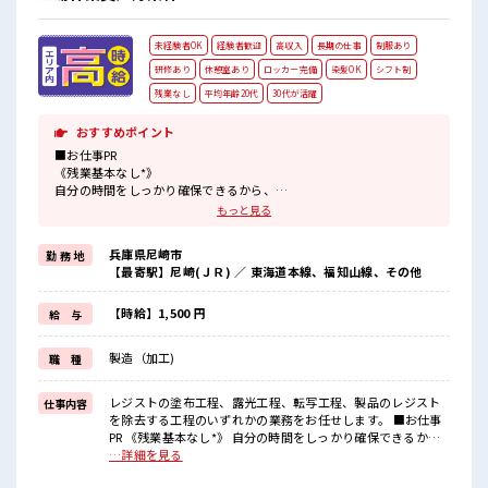
未経験者OK
経験者歓迎
高収入
長期の仕事
制服あり
研修あり
休憩室あり
ロッカー完備
染髪OK
シフト制
残業なし
平均年齢20代
30代が活躍
おすすめポイント
■お仕事PR
《残業基本なし*》
自分の時間をしっかり確保できるから、
プライベートも充実できそう♪
もっと見る
オンとオフをきっちり切り替えたい方にオススメ！
《未経験の方も大カンゲイ*》
兵庫県尼崎市
勤 務 地
初めての方もご安心ください☆
【最寄駅】尼崎(ＪＲ) ／ 東海道本線、福知山線、その他
研修もしっかりとあります◎
ここからスキル・ステップUPしていきましょう↑↑《うれしい高時
給*》
【時給】1,500 円
給 与
高時給1500円！
さらに2交替勤務だから稼げる！
製造（加工)
職 種
■職場の雰囲気
◆20代・30代の方カツヤク中◆
レジストの塗布工程、露光工程、転写工程、製品のレジスト
仕事内容
髪型・髪色自由♪
を除去する工程のいずれかの業務をお任せします。 ■お仕事
派手過ぎなければOKだから、
PR 《残業基本なし*》 自分の時間をしっかり確保できるか
自分らしく好きに楽しめる♪
ら、 プライベートも充実できそう♪ オンとオフをきっちり切
…詳細を見る
休憩室・ロッカー・更衣室完備！
り替えたい方にオススメ！ 《未経験の方も大カンゲイ*》 初
荷物が多い方も安心ですね！