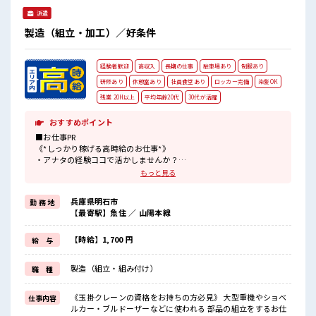
派遣
製造（組立・加工）／好条件
経験者歓迎
高収入
長期の仕事
駐車場あり
制服あり
研修あり
休憩室あり
社員食堂あり
ロッカー完備
染髪OK
残業 20H以上
平均年齢20代
30代が活躍
おすすめポイント
■お仕事PR
《*しっかり稼げる高時給のお仕事*》
・アナタの経験ココで活かしませんか？
・残業も多めなのでたくさん稼ぎたい方にはピッタリのお仕事です
もっと見る
♪
・わからないことは聞きやすい雰囲気なので、
兵庫県明石市
勤 務 地
安心してお仕事スタートできちゃいます☆
【最寄駅】魚住 ／ 山陽本線
・研修体制バッチリ！
1ヶ月程度の社内研修やOJTトレーニングもあります！
・日勤のみでお休みは土日！
【時給】1,700 円
給 与
予定がたてやすいからぷらいべーとも充実♪
・駅からの送迎バスあり★
製造（組立・組み付け）
職 種
(基本は送迎バスでの通勤となりますが車やバイクでの通勤も相談可
能)
《玉掛クレーンの資格をお持ちの方必見》 大型重機やショベ
仕事内容
■職場の雰囲気
ルカー・ブルドーザーなどに使われる 部品の組立をするお仕