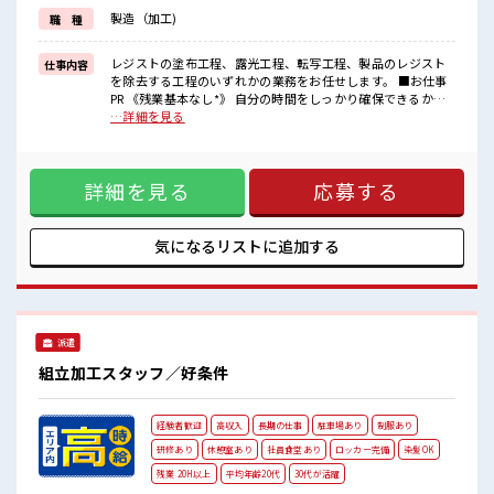
さらに2交替勤務だから稼げる！
製造（加工)
職 種
■職場の雰囲気
◆20代・30代の方カツヤク中◆
レジストの塗布工程、露光工程、転写工程、製品のレジスト
仕事内容
髪型・髪色自由♪
を除去する工程のいずれかの業務をお任せします。 ■お仕事
派手過ぎなければOKだから、
PR 《残業基本なし*》 自分の時間をしっかり確保できるか
自分らしく好きに楽しめる♪
ら、 プライベートも充実できそう♪ オンとオフをきっちり切
…詳細を見る
休憩室・ロッカー・更衣室完備！
り替えたい方にオススメ！ 《未経験の方も大カンゲイ*》 初
荷物が多い方も安心ですね！
めての方もご安心ください☆ 研修もしっかりとあります◎ こ
さらに動きやすい制服が無料☆
こからスキル・ステップUPしていきましょう↑↑《うれしい
詳細を見る
応募する
高時給*》 高時給1500円！ さらに2交替勤務だから稼げる！
■職場の雰囲気 ◆20代・30代の方カツヤク中◆ 髪型・髪色自
由♪ 派手過ぎなければOKだから、 自分らしく好きに楽しめ
る♪ 休憩室・ロッカー・更衣室完備！ 荷物が多い方も安心で
気になるリストに
追加する
すね！ さらに動きやすい制服が無料☆
派遣
組立加工スタッフ／好条件
経験者歓迎
高収入
長期の仕事
駐車場あり
制服あり
研修あり
休憩室あり
社員食堂あり
ロッカー完備
染髪OK
残業 20H以上
平均年齢20代
30代が活躍