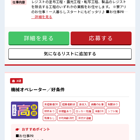
レジストの塗布工程・露光工程・転写工程、製品のレジスト
仕事内容
■職場の雰囲気
を除去する工程のいずれかの業務をお任せします。 ※寮アリ
◆20代・30代の方カツヤク中◆
のお仕事！一人暮らしスタートにもピッタリ♪ ■お仕事PR
髪型・髪色自由♪
《住まいもお仕事も同時にGET*》 家電付きのワンルーム寮完
…詳細を見る
派手過ぎなければOKだから、
備★ このお仕事の条件いいのに勤務地までちょっと遠くて…
自分らしく好きに楽しめる♪
という方にもオススメ！ 寮付きのお仕事なのでそんな心配は
休憩室・ロッカー・更衣室完備！
ほぼナシ！ 赴任時の交通費の支給があるのもうれしいポイン
荷物が多い方も安心ですね！
詳細を見る
応募する
ト♪ 《残業基本なし*》 自分の時間をしっかり確保できる♪
さらに動きやすい制服が無料☆
オンとオフをきっちり切り替えたい方にオススメ！ 《未経験
#ryo
の方も大カンゲイ*》 初めての方もご安心ください☆ 研修も
しっかりとあります◎ ここからスキル・ステップUPしていき
気になるリストに
追加する
ましょう↑↑ ■職場の雰囲気 ◆20代・30代の方カツヤク中◆
髪型・髪色自由♪ 派手過ぎなければOKだから、 自分らしく
好きに楽しめる♪ 休憩室・ロッカー・更衣室完備！ 荷物が多
い方も安心ですね！ さらに動きやすい制服が無料☆ #ryo
派遣
機械オペレーター／好条件
未経験者OK
経験者歓迎
高収入
長期の仕事
制服あり
研修あり
休憩室あり
ロッカー完備
染髪OK
シフト制
残業なし
平均年齢20代
30代が活躍
おすすめポイント
■お仕事PR