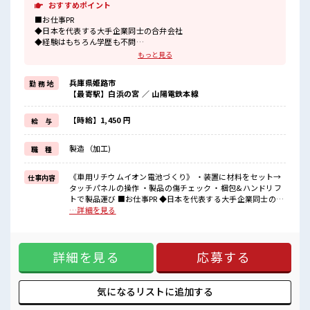
おすすめポイント
■お仕事PR
◆日本を代表する大手企業同士の合弁会社
◆経験はもちろん学歴も不問
◆基本マニュアル通りなのでカンタン！
もっと見る
《更新手当3ヶ月ごとに5万円あり》
兵庫県姫路市
勤 務 地
《昇給制度あり》
【最寄駅】白浜の宮 ／ 山陽電鉄本線
時給1450円！
さらに入社半年後には時給1500円にUP！
長期就業で収入UPを目指そう！
【時給】1,450 円
給 与
《通勤方法》
最寄駅から企業の無料送迎あり！
製造（加工)
職 種
車/バイク/自転車通勤もOK◎無料駐車場・駐輪場完備！
■職場の雰囲気
《車用リチウムイオン電池づくり》 ・装置に材料をセット→
仕事内容
キバツ過ぎなければ髪のカラーリングOK！
タッチパネルの操作 ・製品の傷チェック ・梱包&ハンドリフ
社員食堂は150円～400円ほどで利用可能！
トで製品運び ■お仕事PR ◆日本を代表する大手企業同士の合
お財布にやさしい◎
弁会社 ◆経験はもちろん学歴も不問 ◆基本マニュアル通りな
…詳細を見る
制服無料貸与！
のでカンタン！ 《更新手当3ヶ月ごとに5万円あり》 《昇給制
ロッカー・休憩室完備！
度あり》 時給1450円！ さらに入社半年後には時給1500円に
荷物が多い方も安心ですね♪
UP！ 長期就業で収入UPを目指そう！ 《通勤方法》 最寄駅か
最寄り駅から会社までの送迎バス付き☆
詳細を見る
応募する
ら企業の無料送迎あり！ 車/バイク/自転車通勤もOK◎無料駐
#SOGO祝金
車場・駐輪場完備！ ■職場の雰囲気 キバツ過ぎなければ髪の
カラーリングOK！ 社員食堂は150円～400円ほどで利用可
能！ お財布にやさしい◎ 制服無料貸与！ ロッカー・休憩室完
気になるリストに
追加する
備！ 荷物が多い方も安心ですね♪ 最寄り駅から会社までの送
迎バス付き☆