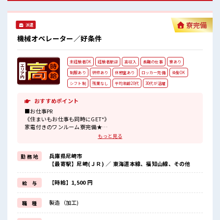
無料貸与！ ロッカー・休憩室完備！ 荷物が多い方も安心です
ね♪ 無料送迎バスあり！ #ryo
寮完備
派遣
機械オペレーター／好条件
未経験者OK
経験者歓迎
高収入
長期の仕事
寮あり
制服あり
研修あり
休憩室あり
ロッカー完備
染髪OK
シフト制
残業なし
平均年齢20代
30代が活躍
おすすめポイント
■お仕事PR
《住まいもお仕事も同時にGET*》
家電付きのワンルーム寮完備★
このお仕事の条件いいのに勤務地までちょっと遠くて…
もっと見る
という方にもオススメ！
寮付きのお仕事なのでそんな心配はほぼナシ！
兵庫県尼崎市
勤 務 地
赴任時の交通費の支給があるのもうれしいポイント♪
【最寄駅】尼崎(ＪＲ) ／ 東海道本線、福知山線、その他
《残業基本なし*》
自分の時間をしっかり確保できる♪
オンとオフをきっちり切り替えたい方にオススメ！
【時給】1,500 円
給 与
《未経験の方も大カンゲイ*》
初めての方もご安心ください☆
製造（加工)
職 種
研修もしっかりとあります◎
ここからスキル・ステップUPしていきましょう↑↑