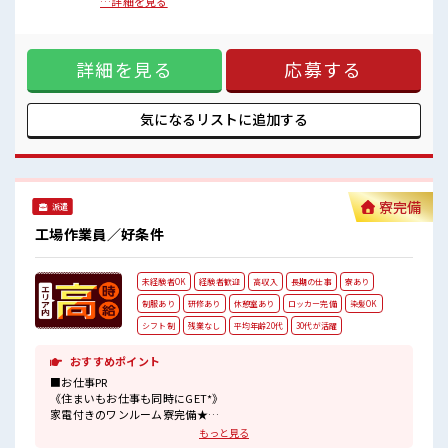
ッタリ♪ ■お仕事PR 《更新手当3ヶ月ごとに2万円》 《昇給
…詳細を見る
キバツ過ぎなければ髪のカラーリングOK！
制度あり》 時給1450円！ さらに入社9ヶ月後には時給1500円
社員食堂は150円～400円ほどで利用可能！
にUP！ 長期就業で収入UPを目指そう！ ◆日本を代表する大
お財布にやさしい♪
手企業同士の合弁会社 ◆経験はもちろん学歴も不問！ お仕事
制服は無料貸与！
詳細を見る
応募する
だけじゃない◎住まいだってご提供します(*≧∀≦)ゞ (1)寮費
ロッカー・休憩室完備！
5万円の補助あり (2)TV/冷蔵庫/洗濯機/電子レンジ/エアコンな
荷物が多い方も安心ですね♪
どは備え付け (3)駐車場完備なのでマイカー持ち込みOK など
無料送迎バスあり！
など... 赴任時は現地までの移動交通費も規定支給！ ■職場の
気になるリストに
追加する
#ryo
雰囲気 キバツ過ぎなければ髪のカラーリングOK！ 社員食堂
は150円～400円ほどで利用可能！ お財布にやさしい♪ 制服は
無料貸与！ ロッカー・休憩室完備！ 荷物が多い方も安心です
ね♪ 無料送迎バスあり！ #ryo
寮完備
派遣
工場作業員／好条件
未経験者OK
経験者歓迎
高収入
長期の仕事
寮あり
制服あり
研修あり
休憩室あり
ロッカー完備
染髪OK
シフト制
残業なし
平均年齢20代
30代が活躍
おすすめポイント
■お仕事PR
《住まいもお仕事も同時にGET*》
家電付きのワンルーム寮完備★
このお仕事の条件いいのに勤務地までちょっと遠くて…
もっと見る
という方にもオススメ！