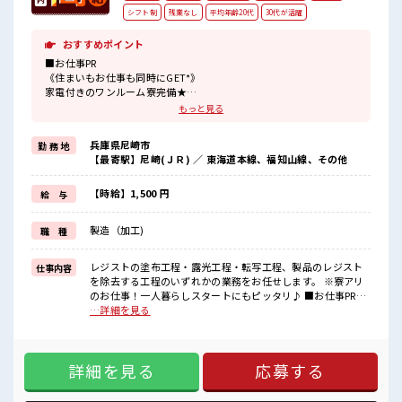
シフト制
残業なし
平均年齢20代
30代が活躍
おすすめポイント
■お仕事PR
《住まいもお仕事も同時にGET*》
家電付きのワンルーム寮完備★
このお仕事の条件いいのに勤務地までちょっと遠くて…
もっと見る
という方にもオススメ！
寮付きのお仕事なのでそんな心配はほぼナシ！
兵庫県尼崎市
勤 務 地
赴任時の交通費の支給があるのもうれしいポイント♪
【最寄駅】尼崎(ＪＲ) ／ 東海道本線、福知山線、その他
《残業基本なし*》
自分の時間をしっかり確保できる♪
オンとオフをきっちり切り替えたい方にオススメ！
【時給】1,500 円
給 与
《未経験の方も大カンゲイ*》
初めての方もご安心ください☆
製造（加工)
職 種
研修もしっかりとあります◎
ここからスキル・ステップUPしていきましょう↑↑
レジストの塗布工程・露光工程・転写工程、製品のレジスト
仕事内容
■職場の雰囲気
を除去する工程のいずれかの業務をお任せします。 ※寮アリ
◆20代・30代の方カツヤク中◆
のお仕事！一人暮らしスタートにもピッタリ♪ ■お仕事PR
髪型・髪色自由♪
《住まいもお仕事も同時にGET*》 家電付きのワンルーム寮完
…詳細を見る
派手過ぎなければOKだから、
備★ このお仕事の条件いいのに勤務地までちょっと遠くて…
自分らしく好きに楽しめる♪
という方にもオススメ！ 寮付きのお仕事なのでそんな心配は
休憩室・ロッカー・更衣室完備！
ほぼナシ！ 赴任時の交通費の支給があるのもうれしいポイン
荷物が多い方も安心ですね！
詳細を見る
応募する
ト♪ 《残業基本なし*》 自分の時間をしっかり確保できる♪
さらに動きやすい制服が無料☆
オンとオフをきっちり切り替えたい方にオススメ！ 《未経験
#ryo
の方も大カンゲイ*》 初めての方もご安心ください☆ 研修も