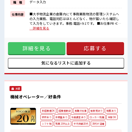
データ入力
職 種
しっかり働く環境が整っています！
イチからスキルUP・ステップUP目指していきましょう！
■大手物流企業の倉庫内にて事務業務物流の管理システムへ
仕事内容
■職場の雰囲気
の入力業務、電話対応はほとんどなく、物が届いたら確認し
しっかり休める休憩室あり！
て入力をしていきます。事務:電話=9:1です。 ■お仕事PR ≪働
オンオフの切替もできちゃう！
きやすい≫ ビギナーさんもブランクさんも安心・丁寧な事前
…詳細を見る
職場にはロッカー完備！
研修あり！ ≪ほぼ定時で帰れる≫ 時間をしっかり確保でき
私物の置きすぎには注意が必要ですね★
る、 残業基本ナシのお仕事♪ オンとオフをきっちり切り替え
ピタっと定時退社！
たい方にオススメ！ ≪機能的な制服アリ≫ 制服があるので、
残業は基本ナシ♪
詳細を見る
応募する
毎日の服装の悩み解消♪ ≪初めての仕事だけど自分にもでき
そう≫ 新しいことにチャレンジするのは不安だけど、 しっか
り働く環境が整っています！ イチからスキルUP・ステップ
UP目指していきましょう！ ■職場の雰囲気 しっかり休める休
気になるリストに
追加する
憩室あり！ オンオフの切替もできちゃう！ 職場にはロッカー
完備！ 私物の置きすぎには注意が必要ですね★ ピタっと定時
退社！ 残業は基本ナシ♪
派遣
機械オペレーター／好条件
未経験者OK
経験者歓迎
長期の仕事
駐車場あり
制服あり
研修あり
休憩室あり
社員食堂あり
ロッカー完備
染髪OK
シフト制
残業 20H以上
平均年齢20代
30代が活躍