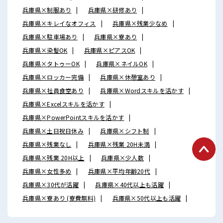
兵庫県×制服あり
兵庫県×研修あり
兵庫県×キレイなオフィス
兵庫県×残業少なめ
兵庫県×駐車場あり
兵庫県×寮あり
兵庫県×染髪OK
兵庫県×ピアスOK
兵庫県×タトゥーOK
兵庫県×ネイルOK
兵庫県×ロッカー完備
兵庫県×休憩室あり
兵庫県×社員食堂あり
兵庫県×Wordスキルを活かす
兵庫県×Excelスキルを活かす
兵庫県×PowerPointスキルを活かす
兵庫県×土日祝日休み
兵庫県×シフト制
兵庫県×残業なし
兵庫県×残業 20H未満
兵庫県×残業 20H以上
兵庫県×少人数
兵庫県×女性多め
兵庫県×平均年齢20代
兵庫県×30代が活躍
兵庫県×40代以上も活躍
兵庫県×寮あり (寮費無料)
兵庫県×50代以上も活躍