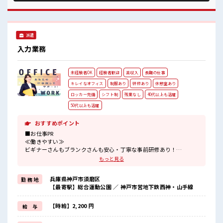
か使えない特別レストランもあります♪ ・休憩室/ロッカ
ー/ATM完備◎・キバツすぎはNGですが髪のカラーリング
OK！
派遣
入力業務
未経験者OK
経験者歓迎
高収入
長期の仕事
キレイなオフィス
制服あり
研修あり
休憩室あり
ロッカー完備
シフト制
残業なし
40代以上も活躍
50代以上も活躍
おすすめポイント
■お仕事PR
≪働きやすい≫
ビギナーさんもブランクさんも安心・丁寧な事前研修あり！
≪ほぼ定時で帰れる≫
もっと見る
時間をしっかり確保できる、
残業基本ナシのお仕事♪
兵庫県神戸市須磨区
勤 務 地
オンとオフをきっちり切り替えたい方にオススメ！
【最寄駅】総合運動公園 ／ 神戸市営地下鉄西神・山手線
≪機能的な制服アリ≫
制服があるので、
毎日の服装の悩み解消♪
【時給】2,200 円
給 与
≪初めての仕事だけど自分にもできそう≫
新しいことにチャレンジするのは不安だけど、