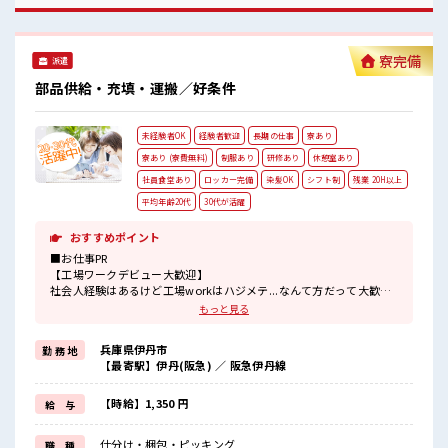
寮完備
派遣
部品供給・充填・運搬／好条件
未経験者OK
経験者歓迎
長期の仕事
寮あり
寮あり (寮費無料)
制服あり
研修あり
休憩室あり
社員食堂あり
ロッカー完備
染髪OK
シフト制
残業 20H以上
平均年齢20代
30代が活躍
おすすめポイント
■お仕事PR
【工場ワークデビュー大歓迎】
社会人経験はあるけど工場workはハジメテ...なんて方だって大歓迎
♪
もっと見る
【住まい情報】
兵庫県伊丹市
勤 務 地
寮費は「無料」◎その分ガンガン貯金ができちゃう？
【最寄駅】伊丹(阪急) ／ 阪急伊丹線
お部屋はプライベートバッチリな「ワンルーム」♪
さらにテレビ・冷暖房・洗濯機・エアコン・電子レンジは備え付
け！
【時給】1,350 円
給 与
寮の周辺にはコンビニや飲食店・商業施設もあり便利☆
赴任時は現地までの移動交通費支給！
仕分け・梱包・ピッキング
職 種