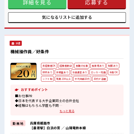
ロッカーあり！
詳細を見る
応募する
の悩み解消♪ ≪未経験の方も大カンゲイ≫ 新しいことにチャ
安心してお仕事に集中♪
レンジするのは不安だけど、 しっかり働く環境が整っていま
ピタっと定時退社！
す！ イチからスキルUP・ステップUP目指していきましょ
残業は基本ナシ♪
う！ ≪様々なお仕事をご提案≫ 一人で悩まず気軽に相談でき
気になるリストに
追加する
高収入もバッチリ目指せますよ！
る、 派遣のお仕事です！ ■職場の雰囲気 休憩室で楽しくおし
ゃべり！ ストレス解消☆ ロッカーあり！ 安心してお仕事に集
中♪ ピタっと定時退社！ 残業は基本ナシ♪ 高収入もバッチリ
目指せますよ！
派遣
機械操作員／好条件
未経験者OK
経験者歓迎
長期の仕事
駐車場あり
制服あり
研修あり
休憩室あり
社員食堂あり
ロッカー完備
染髪OK
シフト制
残業 20H以上
平均年齢20代
30代が活躍
おすすめポイント
■お仕事PR
◆日本を代表する大手企業同士の合弁会社
◆経験はもちろん学歴も不問
◆基本マニュアル通りなのでカンタン！
もっと見る
《更新手当3ヶ月ごとに5万円あり》
兵庫県姫路市
勤 務 地
《昇給制度あり》
【最寄駅】白浜の宮 ／ 山陽電鉄本線
時給1450円！