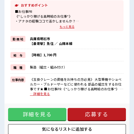
おすすめポイント
■お仕事PR
《*しっかり稼げる高時給のお仕事*》
・アナタの経験ココで活かしませんか？
・残業も多めなのでたくさん稼ぎたい方にはピッタリのお仕事です
もっと見る
♪
・わからないことは聞きやすい雰囲気なので、
兵庫県明石市
勤 務 地
安心してお仕事スタートできちゃいます☆
【最寄駅】魚住 ／ 山陽本線
・研修体制バッチリ！
1ヶ月程度の社内研修やOJTトレーニングもあります！
・日勤のみでお休みは土日！
【時給】1,700 円
給 与
予定がたてやすいからぷらいべーとも充実♪
・駅からの送迎バスあり★
製造（組立・組み付け）
職 種
(基本は送迎バスでの通勤となりますが車やバイクでの通勤も相談可
能)
《玉掛クレーンの資格をお持ちの方必見》 大型重機やショベ
仕事内容
■職場の雰囲気
ルカー・ブルドーザーなどに使われる 部品の組立をするお仕
《20代・30代の方活躍中》
事です★ ■お仕事PR 《*しっかり稼げる高時給のお仕事*》 ・
・420円で定食が食べられる食堂あり！
アナタの経験ココで活かしませんか？ ・残業も多めなのでた
…詳細を見る
・従業員しか使えない特別レストランもあります♪
くさん稼ぎたい方にはピッタリのお仕事です♪ ・わからない
・休憩室/ロッカー/ATM完備◎・キバツすぎはNGですが髪のカラー
ことは聞きやすい雰囲気なので、 安心してお仕事スタートで
リングOK！
きちゃいます☆ ・研修体制バッチリ！ 1ヶ月程度の社内研修
詳細を見る
応募する
やOJTトレーニングもあります！ ・日勤のみでお休みは土
日！ 予定がたてやすいからぷらいべーとも充実♪ ・駅からの
送迎バスあり★ (基本は送迎バスでの通勤となりますが車やバ
イクでの通勤も相談可能) ■職場の雰囲気 《20代・30代の方
気になるリストに
追加する
活躍中》 ・420円で定食が食べられる食堂あり！ ・従業員し