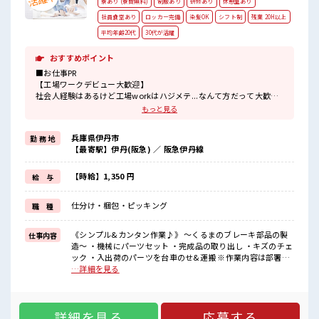
寮あり (寮費無料)
制服あり
研修あり
休憩室あり
社員食堂あり
ロッカー完備
染髪OK
シフト制
残業 20H以上
平均年齢20代
30代が活躍
おすすめポイント
■お仕事PR
【工場ワークデビュー大歓迎】
社会人経験はあるけど工場workはハジメテ...なんて方だって大歓迎
♪
もっと見る
【住まい情報】
兵庫県伊丹市
勤 務 地
寮費は「無料」◎その分ガンガン貯金ができちゃう？
【最寄駅】伊丹(阪急) ／ 阪急伊丹線
お部屋はプライベートバッチリな「ワンルーム」♪
さらにテレビ・冷暖房・洗濯機・エアコン・電子レンジは備え付
け！
【時給】1,350 円
給 与
寮の周辺にはコンビニや飲食店・商業施設もあり便利☆
赴任時は現地までの移動交通費支給！
仕分け・梱包・ピッキング
職 種
【正社員登用制度あり】正社員登用の実績があるので「正社員」を
目指せるやりがいのある職場！
《シンプル&カンタン作業♪》 ～くるまのブレーキ部品の製
仕事内容
造～ ・機械にパーツセット ・完成品の取り出し ・キズのチェ
■職場の雰囲気
ック ・入出荷のパーツを台車のせ&運搬 ※作業内容は部署に
女性スタッフさんから「働きやすい」と太鼓判を頂いています！
よる ※寮アリのお仕事！一人暮らしスタートにもピッタリ♪
…詳細を見る
もちろん男性スタッフさんも活躍中！
■お仕事PR 【工場ワークデビュー大歓迎】 社会人経験はある
キバツ過ぎなければ髪のカラーリングOK♪
けど工場workはハジメテ...なんて方だって大歓迎♪ 【住まい
作業着があるので事前の準備不要♪
情報】 寮費は「無料」◎その分ガンガン貯金ができちゃう？
有給休憩あり！
詳細を見る
応募する
お部屋はプライベートバッチリな「ワンルーム」♪ さらにテ