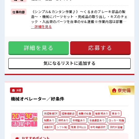
【正社員登用制度あり】正社員登用の実績があるので「正社員」を
目指せるやりがいのある職場！
《シンプル&カンタン作業♪》 ～くるまのブレーキ部品の製
仕事内容
造～ ・機械にパーツセット ・完成品の取り出し ・キズのチェ
■職場の雰囲気
ック ・入出荷のパーツを台車のせ&運搬 ※作業内容は部署に
女性スタッフさんから「働きやすい」と太鼓判を頂いています！
よる ※寮アリのお仕事！一人暮らしスタートにもピッタリ♪
…詳細を見る
もちろん男性スタッフさんも活躍中！
■お仕事PR 【工場ワークデビュー大歓迎】 社会人経験はある
キバツ過ぎなければ髪のカラーリングOK♪
けど工場workはハジメテ...なんて方だって大歓迎♪ 【住まい
作業着があるので事前の準備不要♪
情報】 寮費は「無料」◎その分ガンガン貯金ができちゃう？
有給休憩あり！
詳細を見る
応募する
お部屋はプライベートバッチリな「ワンルーム」♪ さらにテ
社員食堂あり☆
レビ・冷暖房・洗濯機・エアコン・電子レンジは備え付け！
#ryo
寮の周辺にはコンビニや飲食店・商業施設もあり便利☆ 赴任
時は現地までの移動交通費支給！ 【正社員登用制度あり】正
気になるリストに
追加する
社員登用の実績があるので「正社員」を目指せるやりがいの
ある職場！ ■職場の雰囲気 女性スタッフさんから「働きやす
い」と太鼓判を頂いています！ もちろん男性スタッフさんも
活躍中！ キバツ過ぎなければ髪のカラーリングOK♪ 作業着
があるので事前の準備不要♪ 有給休憩あり！ 社員食堂あり☆
寮完備
派遣
#ryo
機械オペレーター／好条件
未経験者OK
経験者歓迎
長期の仕事
駐車場あり
寮あり
制服あり
研修あり
休憩室あり
社員食堂あり
ロッカー完備
染髪OK
シフト制
残業 20H以上
平均年齢20代
30代が活躍
おすすめポイント