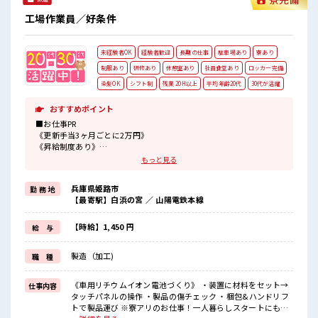
#ryo
工場作業員／好条件
未経験者OK
経験者歓迎
長期の仕事
駐車場あり
寮あり
制服あり
研修あり
休憩室あり
社員食堂あり
ロッカー完備
染髪OK
シフト制
残業 20H以上
平均年齢20代
30代が活躍
おすすめポイント
■お仕事PR
《更新手当3ヶ月ごとに2万円》
《昇給制度あり》
時給1450円！
もっと見る
さらに入社9ヶ月後には時給1500円にUP！
長期就業で収入UPを目指そう！
兵庫県姫路市
勤 務 地
【最寄駅】白浜の宮 ／ 山陽電鉄本線
◆日本を代表する大手企業同士の合弁会社
◆経験はもちろん学歴も不問！
【時給】1,450 円
給 与
お仕事だけじゃない◎住まいだってご提供します(*≧∀≦)ゞ
(1)寮費5万円の補助あり
製造（加工)
職 種
(2)TV/冷蔵庫/洗濯機/電子レンジ/エアコンなどは備え付け
(3)駐車場完備なのでマイカー持ち込みOK
などなど...
《車用リチウムイオン電池づくり》 ・装置に材料をセット→
仕事内容
赴任時は現地までの移動交通費も規定支給！
タッチパネルの操作 ・製品の傷チェック ・梱包&ハンドリフ
トで製品運び ※寮アリのお仕事！一人暮らしスタートにもピ
■職場の雰囲気