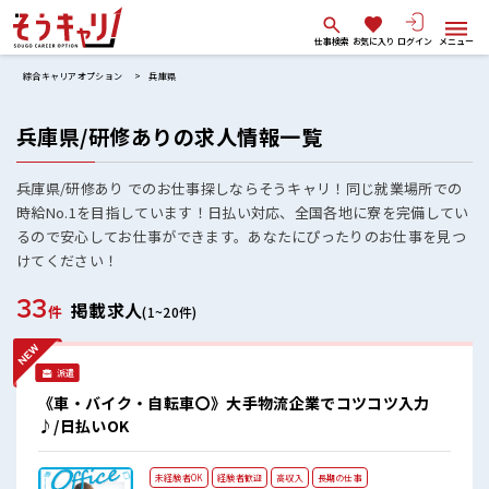
仕事検索
お気に入り
ログイン
メニュー
綜合キャリアオプション
兵庫県
兵庫県/研修ありの求人情報一覧
兵庫県/研修あり でのお仕事探しならそうキャリ！同じ就業場所での
時給No.1を目指しています！日払い対応、全国各地に寮を完備してい
るので安心してお仕事ができます。あなたにぴったりのお仕事を見つ
けてください！
33
掲載求人
件
(1~20件)
派遣
《車・バイク・自転車〇》大手物流企業でコツコツ入力
♪/日払いOK
未経験者OK
経験者歓迎
高収入
長期の仕事