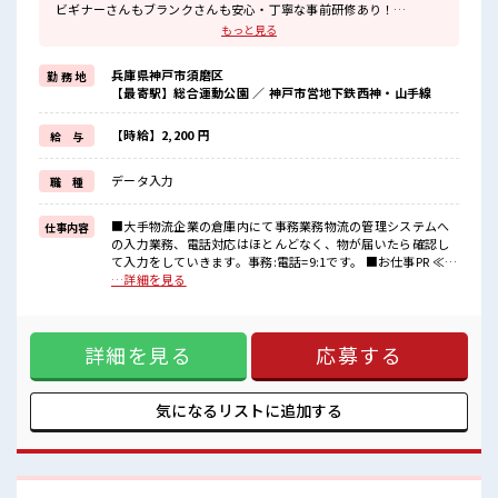
ビギナーさんもブランクさんも安心・丁寧な事前研修あり！
≪ほぼ定時で帰れる≫
もっと見る
時間をしっかり確保できる、
残業基本ナシのお仕事♪
兵庫県神戸市須磨区
勤 務 地
オンとオフをきっちり切り替えたい方にオススメ！
【最寄駅】総合運動公園 ／ 神戸市営地下鉄西神・山手線
≪機能的な制服アリ≫
制服があるので、
毎日の服装の悩み解消♪
【時給】2,200 円
給 与
≪初めての仕事だけど自分にもできそう≫
新しいことにチャレンジするのは不安だけど、
データ入力
職 種
しっかり働く環境が整っています！
イチからスキルUP・ステップUP目指していきましょう！
■大手物流企業の倉庫内にて事務業務物流の管理システムへ
仕事内容
■職場の雰囲気
の入力業務、電話対応はほとんどなく、物が届いたら確認し
しっかり休める休憩室あり！
て入力をしていきます。事務:電話=9:1です。 ■お仕事PR ≪働
オンオフの切替もできちゃう！
きやすい≫ ビギナーさんもブランクさんも安心・丁寧な事前
…詳細を見る
職場にはロッカー完備！
研修あり！ ≪ほぼ定時で帰れる≫ 時間をしっかり確保でき
私物の置きすぎには注意が必要ですね★
る、 残業基本ナシのお仕事♪ オンとオフをきっちり切り替え
ピタっと定時退社！
たい方にオススメ！ ≪機能的な制服アリ≫ 制服があるので、
残業は基本ナシ♪
詳細を見る
応募する
毎日の服装の悩み解消♪ ≪初めての仕事だけど自分にもでき
そう≫ 新しいことにチャレンジするのは不安だけど、 しっか
り働く環境が整っています！ イチからスキルUP・ステップ
UP目指していきましょう！ ■職場の雰囲気 しっかり休める休
気になるリストに
追加する
憩室あり！ オンオフの切替もできちゃう！ 職場にはロッカー
完備！ 私物の置きすぎには注意が必要ですね★ ピタっと定時
退社！ 残業は基本ナシ♪