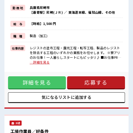
寮付きのお仕事なのでそんな心配はほぼナシ！
兵庫県尼崎市
勤 務 地
赴任時の交通費の支給があるのもうれしいポイント♪
【最寄駅】尼崎(ＪＲ) ／ 東海道本線、福知山線、その他
《残業基本なし*》
自分の時間をしっかり確保できる♪
オンとオフをきっちり切り替えたい方にオススメ！
【時給】1,500 円
給 与
《未経験の方も大カンゲイ*》
初めての方もご安心ください☆
製造（加工)
職 種
研修もしっかりとあります◎
ここからスキル・ステップUPしていきましょう↑↑
レジストの塗布工程・露光工程・転写工程、製品のレジスト
仕事内容
■職場の雰囲気
を除去する工程のいずれかの業務をお任せします。 ※寮アリ
◆20代・30代の方カツヤク中◆
のお仕事！一人暮らしスタートにもピッタリ♪ ■お仕事PR
髪型・髪色自由♪
《住まいもお仕事も同時にGET*》 家電付きのワンルーム寮完
…詳細を見る
派手過ぎなければOKだから、
備★ このお仕事の条件いいのに勤務地までちょっと遠くて…
自分らしく好きに楽しめる♪
という方にもオススメ！ 寮付きのお仕事なのでそんな心配は
休憩室・ロッカー・更衣室完備！
ほぼナシ！ 赴任時の交通費の支給があるのもうれしいポイン
荷物が多い方も安心ですね！
詳細を見る
応募する
ト♪ 《残業基本なし*》 自分の時間をしっかり確保できる♪
さらに動きやすい制服が無料☆
オンとオフをきっちり切り替えたい方にオススメ！ 《未経験
#ryo
の方も大カンゲイ*》 初めての方もご安心ください☆ 研修も
しっかりとあります◎ ここからスキル・ステップUPしていき
気になるリストに
追加する
ましょう↑↑ ■職場の雰囲気 ◆20代・30代の方カツヤク中◆
髪型・髪色自由♪ 派手過ぎなければOKだから、 自分らしく
好きに楽しめる♪ 休憩室・ロッカー・更衣室完備！ 荷物が多
い方も安心ですね！ さらに動きやすい制服が無料☆ #ryo
派遣
工場作業員／好条件