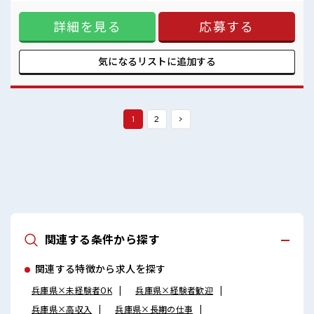
めての方もご安心ください☆ 研修もしっかりとあります◎ こ
さらに動きやすい制服が無料☆
こからスキル・ステップUPしていきましょう↑↑《うれしい
詳細を見る
応募する
高時給*》 高時給1500円！ さらに2交替勤務だから稼げる！
■職場の雰囲気 ◆20代・30代の方カツヤク中◆ 髪型・髪色自
由♪ 派手過ぎなければOKだから、 自分らしく好きに楽しめ
る♪ 休憩室・ロッカー・更衣室完備！ 荷物が多い方も安心で
気になるリストに
追加する
すね！ さらに動きやすい制服が無料☆
1
2
>
関連する条件から探す
関連する特徴から求人を探す
兵庫県×未経験者OK
兵庫県×経験者歓迎
兵庫県×高収入
兵庫県×長期の仕事