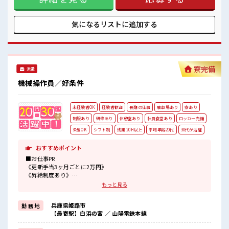
社員食堂あり☆
レビ・冷暖房・洗濯機・エアコン・電子レンジは備え付け！
#ryo
寮の周辺にはコンビニや飲食店・商業施設もあり便利☆ 赴任
時は現地までの移動交通費支給！ 【正社員登用制度あり】正
気になるリストに
追加する
社員登用の実績があるので「正社員」を目指せるやりがいの
ある職場！ ■職場の雰囲気 女性スタッフさんから「働きやす
い」と太鼓判を頂いています！ もちろん男性スタッフさんも
活躍中！ キバツ過ぎなければ髪のカラーリングOK♪ 作業着
があるので事前の準備不要♪ 有給休憩あり！ 社員食堂あり☆
寮完備
派遣
#ryo
機械操作員／好条件
未経験者OK
経験者歓迎
長期の仕事
駐車場あり
寮あり
制服あり
研修あり
休憩室あり
社員食堂あり
ロッカー完備
染髪OK
シフト制
残業 20H以上
平均年齢20代
30代が活躍
おすすめポイント
■お仕事PR
《更新手当3ヶ月ごとに2万円》
《昇給制度あり》
時給1450円！
もっと見る
さらに入社9ヶ月後には時給1500円にUP！
長期就業で収入UPを目指そう！
兵庫県姫路市
勤 務 地
【最寄駅】白浜の宮 ／ 山陽電鉄本線
◆日本を代表する大手企業同士の合弁会社
◆経験はもちろん学歴も不問！