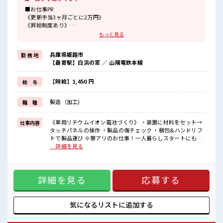
■お仕事PR
《更新手当3ヶ月ごとに2万円》
《昇給制度あり》
時給1450円！
もっと見る
さらに入社9ヶ月後には時給1500円にUP！
長期就業で収入UPを目指そう！
兵庫県姫路市
勤 務 地
【最寄駅】白浜の宮 ／ 山陽電鉄本線
◆日本を代表する大手企業同士の合弁会社
◆経験はもちろん学歴も不問！
【時給】1,450 円
給 与
お仕事だけじゃない◎住まいだってご提供します(*≧∀≦)ゞ
(1)寮費5万円の補助あり
製造（加工)
職 種
(2)TV/冷蔵庫/洗濯機/電子レンジ/エアコンなどは備え付け
(3)駐車場完備なのでマイカー持ち込みOK
などなど...
《車用リチウムイオン電池づくり》 ・装置に材料をセット→
仕事内容
赴任時は現地までの移動交通費も規定支給！
タッチパネルの操作 ・製品の傷チェック ・梱包&ハンドリフ
トで製品運び ※寮アリのお仕事！一人暮らしスタートにもピ
■職場の雰囲気
ッタリ♪ ■お仕事PR 《更新手当3ヶ月ごとに2万円》 《昇給
…詳細を見る
キバツ過ぎなければ髪のカラーリングOK！
制度あり》 時給1450円！ さらに入社9ヶ月後には時給1500円
社員食堂は150円～400円ほどで利用可能！
にUP！ 長期就業で収入UPを目指そう！ ◆日本を代表する大
お財布にやさしい♪
手企業同士の合弁会社 ◆経験はもちろん学歴も不問！ お仕事
制服は無料貸与！
詳細を見る
応募する
だけじゃない◎住まいだってご提供します(*≧∀≦)ゞ (1)寮費
ロッカー・休憩室完備！
5万円の補助あり (2)TV/冷蔵庫/洗濯機/電子レンジ/エアコンな
荷物が多い方も安心ですね♪
どは備え付け (3)駐車場完備なのでマイカー持ち込みOK など
無料送迎バスあり！
など... 赴任時は現地までの移動交通費も規定支給！ ■職場の
気になるリストに
追加する
#ryo
雰囲気 キバツ過ぎなければ髪のカラーリングOK！ 社員食堂
は150円～400円ほどで利用可能！ お財布にやさしい♪ 制服は