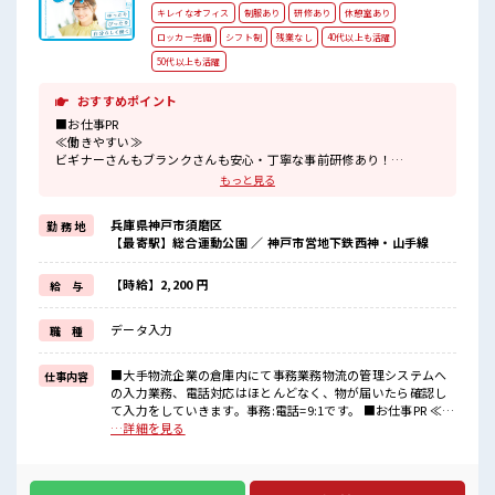
キレイなオフィス
制服あり
研修あり
休憩室あり
ロッカー完備
シフト制
残業なし
40代以上も活躍
50代以上も活躍
おすすめポイント
■お仕事PR
≪働きやすい≫
ビギナーさんもブランクさんも安心・丁寧な事前研修あり！
≪NO残業≫
もっと見る
時間をしっかり確保できる、
残業基本ナシのお仕事♪
兵庫県神戸市須磨区
勤 務 地
オンとオフをきっちり切り替えたい方にオススメ！
【最寄駅】総合運動公園 ／ 神戸市営地下鉄西神・山手線
≪機能的な制服アリ≫
制服があるので、
毎日の服装の悩み解消♪
【時給】2,200 円
給 与
≪未経験の方も大カンゲイ≫
新しいことにチャレンジするのは不安だけど、
データ入力
職 種
しっかり働く環境が整っています！
イチからスキルUP・ステップUP目指していきましょう！
≪様々なお仕事をご提案≫
■大手物流企業の倉庫内にて事務業務物流の管理システムへ
仕事内容
一人で悩まず気軽に相談できる、
の入力業務、電話対応はほとんどなく、物が届いたら確認し
派遣のお仕事です！
て入力をしていきます。事務:電話=9:1です。 ■お仕事PR ≪働
きやすい≫ ビギナーさんもブランクさんも安心・丁寧な事前
…詳細を見る
■職場の雰囲気
研修あり！ ≪NO残業≫ 時間をしっかり確保できる、 残業基
休憩室で楽しくおしゃべり！
本ナシのお仕事♪ オンとオフをきっちり切り替えたい方にオ
ストレス解消☆
ススメ！ ≪機能的な制服アリ≫ 制服があるので、 毎日の服装