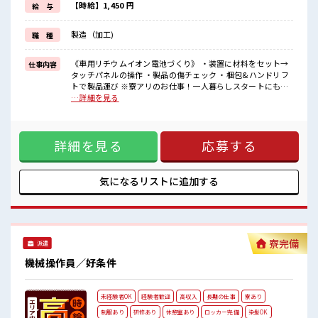
【時給】1,450 円
給 与
お仕事だけじゃない◎住まいだってご提供します(*≧∀≦)ゞ
(1)寮費5万円の補助あり
製造（加工)
職 種
(2)TV/冷蔵庫/洗濯機/電子レンジ/エアコンなどは備え付け
(3)駐車場完備なのでマイカー持ち込みOK
などなど...
《車用リチウムイオン電池づくり》 ・装置に材料をセット→
仕事内容
赴任時は現地までの移動交通費も規定支給！
タッチパネルの操作 ・製品の傷チェック ・梱包&ハンドリフ
トで製品運び ※寮アリのお仕事！一人暮らしスタートにもピ
■職場の雰囲気
ッタリ♪ ■お仕事PR 《更新手当3ヶ月ごとに2万円》 《昇給
…詳細を見る
キバツ過ぎなければ髪のカラーリングOK！
制度あり》 時給1450円！ さらに入社9ヶ月後には時給1500円
社員食堂は150円～400円ほどで利用可能！
にUP！ 長期就業で収入UPを目指そう！ ◆日本を代表する大
お財布にやさしい♪
手企業同士の合弁会社 ◆経験はもちろん学歴も不問！ お仕事
制服は無料貸与！
詳細を見る
応募する
だけじゃない◎住まいだってご提供します(*≧∀≦)ゞ (1)寮費
ロッカー・休憩室完備！
5万円の補助あり (2)TV/冷蔵庫/洗濯機/電子レンジ/エアコンな
荷物が多い方も安心ですね♪
どは備え付け (3)駐車場完備なのでマイカー持ち込みOK など
無料送迎バスあり！
など... 赴任時は現地までの移動交通費も規定支給！ ■職場の
気になるリストに
追加する
#ryo
雰囲気 キバツ過ぎなければ髪のカラーリングOK！ 社員食堂
は150円～400円ほどで利用可能！ お財布にやさしい♪ 制服は
無料貸与！ ロッカー・休憩室完備！ 荷物が多い方も安心です
ね♪ 無料送迎バスあり！ #ryo
寮完備
派遣
機械操作員／好条件
未経験者OK
経験者歓迎
高収入
長期の仕事
寮あり
制服あり
研修あり
休憩室あり
ロッカー完備
染髪OK