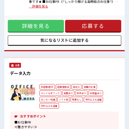
《20代・30代の方活躍中》
事です★ ■お仕事PR 《*しっかり稼げる高時給のお仕事*》 ・
・420円で定食が食べられる食堂あり！
アナタの経験ココで活かしませんか？ ・残業も多めなのでた
…詳細を見る
・従業員しか使えない特別レストランもあります♪
くさん稼ぎたい方にはピッタリのお仕事です♪ ・わからない
・休憩室/ロッカー/ATM完備◎・キバツすぎはNGですが髪のカラー
ことは聞きやすい雰囲気なので、 安心してお仕事スタートで
リングOK！
きちゃいます☆ ・研修体制バッチリ！ 1ヶ月程度の社内研修
詳細を見る
応募する
やOJTトレーニングもあります！ ・日勤のみでお休みは土
日！ 予定がたてやすいからぷらいべーとも充実♪ ・駅からの
送迎バスあり★ (基本は送迎バスでの通勤となりますが車やバ
イクでの通勤も相談可能) ■職場の雰囲気 《20代・30代の方
気になるリストに
追加する
活躍中》 ・420円で定食が食べられる食堂あり！ ・従業員し
か使えない特別レストランもあります♪ ・休憩室/ロッカ
ー/ATM完備◎・キバツすぎはNGですが髪のカラーリング
OK！
派遣
データ入力
未経験者OK
経験者歓迎
高収入
長期の仕事
キレイなオフィス
制服あり
研修あり
休憩室あり
ロッカー完備
シフト制
残業なし
40代以上も活躍
50代以上も活躍
おすすめポイント
■お仕事PR
≪働きやすい≫