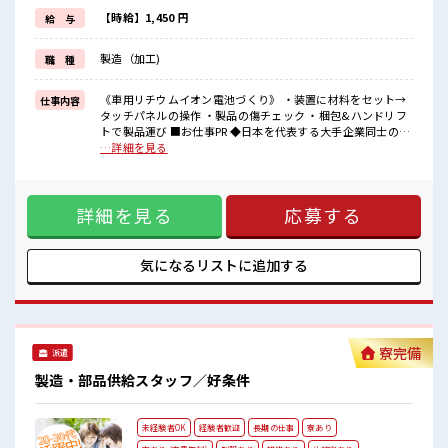
さらに入社半年後には時給1500円にUP！
長期就業で収入UPを目指そう！
【時給】1,450 円
給 与
《通勤方法》
最寄駅から企業の無料送迎あり！
製造（加工)
職 種
車/バイク/自転車通勤もOK◎無料駐車場・駐輪場完備！
■職場の雰囲気
《車用リチウムイオン電池づくり》 ・装置に材料をセット→
仕事内容
キバツ過ぎなければ髪のカラーリングOK！
タッチパネルの操作 ・製品の傷チェック ・梱包&ハンドリフ
社員食堂は150円～400円ほどで利用可能！
トで製品運び ■お仕事PR ◆日本を代表する大手企業同士の合
お財布にやさしい◎
弁会社 ◆経験はもちろん学歴も不問 ◆基本マニュアル通りな
…詳細を見る
制服無料貸与！
のでカンタン！ 《更新手当3ヶ月ごとに5万円あり》 《昇給制
ロッカー・休憩室完備！
度あり》 時給1450円！ さらに入社半年後には時給1500円に
荷物が多い方も安心ですね♪
UP！ 長期就業で収入UPを目指そう！ 《通勤方法》 最寄駅か
最寄り駅から会社までの送迎バス付き☆
詳細を見る
応募する
ら企業の無料送迎あり！ 車/バイク/自転車通勤もOK◎無料駐
#SOGO祝金
車場・駐輪場完備！ ■職場の雰囲気 キバツ過ぎなければ髪の
カラーリングOK！ 社員食堂は150円～400円ほどで利用可
能！ お財布にやさしい◎ 制服無料貸与！ ロッカー・休憩室完
気になるリストに
追加する
備！ 荷物が多い方も安心ですね♪ 最寄り駅から会社までの送
迎バス付き☆
寮完備
派遣
製造・部品供給スタッフ／好条件
未経験者OK
経験者歓迎
長期の仕事
寮あり