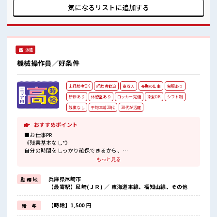
しっかりとあります◎ ここからスキル・ステップUPしていき
気になるリストに
追加する
ましょう↑↑ ■職場の雰囲気 ◆20代・30代の方カツヤク中◆
髪型・髪色自由♪ 派手過ぎなければOKだから、 自分らしく
好きに楽しめる♪ 休憩室・ロッカー・更衣室完備！ 荷物が多
い方も安心ですね！ さらに動きやすい制服が無料☆ #ryo
派遣
機械操作員／好条件
未経験者OK
経験者歓迎
高収入
長期の仕事
制服あり
研修あり
休憩室あり
ロッカー完備
染髪OK
シフト制
残業なし
平均年齢20代
30代が活躍
おすすめポイント
■お仕事PR
《残業基本なし*》
自分の時間をしっかり確保できるから、
プライベートも充実できそう♪
もっと見る
オンとオフをきっちり切り替えたい方にオススメ！
《未経験の方も大カンゲイ*》
兵庫県尼崎市
勤 務 地
初めての方もご安心ください☆
【最寄駅】尼崎(ＪＲ) ／ 東海道本線、福知山線、その他
研修もしっかりとあります◎
ここからスキル・ステップUPしていきましょう↑↑《うれしい高時
給*》
【時給】1,500 円
給 与
高時給1500円！