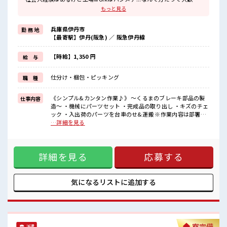
♪
もっと見る
【住まい情報】
兵庫県伊丹市
勤 務 地
寮費は「無料」◎その分ガンガン貯金ができちゃう？
【最寄駅】伊丹(阪急) ／ 阪急伊丹線
お部屋はプライベートバッチリな「ワンルーム」♪
さらにテレビ・冷暖房・洗濯機・エアコン・電子レンジは備え付
け！
【時給】1,350 円
給 与
寮の周辺にはコンビニや飲食店・商業施設もあり便利☆
赴任時は現地までの移動交通費支給！
仕分け・梱包・ピッキング
職 種
【正社員登用制度あり】正社員登用の実績があるので「正社員」を
目指せるやりがいのある職場！
《シンプル&カンタン作業♪》 ～くるまのブレーキ部品の製
仕事内容
造～ ・機械にパーツセット ・完成品の取り出し ・キズのチェ
■職場の雰囲気
ック ・入出荷のパーツを台車のせ&運搬 ※作業内容は部署に
女性スタッフさんから「働きやすい」と太鼓判を頂いています！
よる ※寮アリのお仕事！一人暮らしスタートにもピッタリ♪
…詳細を見る
もちろん男性スタッフさんも活躍中！
■お仕事PR 【工場ワークデビュー大歓迎】 社会人経験はある
キバツ過ぎなければ髪のカラーリングOK♪
けど工場workはハジメテ...なんて方だって大歓迎♪ 【住まい
作業着があるので事前の準備不要♪
情報】 寮費は「無料」◎その分ガンガン貯金ができちゃう？
有給休憩あり！
詳細を見る
応募する
お部屋はプライベートバッチリな「ワンルーム」♪ さらにテ
社員食堂あり☆
レビ・冷暖房・洗濯機・エアコン・電子レンジは備え付け！
#ryo
寮の周辺にはコンビニや飲食店・商業施設もあり便利☆ 赴任
時は現地までの移動交通費支給！ 【正社員登用制度あり】正
気になるリストに
追加する
社員登用の実績があるので「正社員」を目指せるやりがいの
ある職場！ ■職場の雰囲気 女性スタッフさんから「働きやす
い」と太鼓判を頂いています！ もちろん男性スタッフさんも
活躍中！ キバツ過ぎなければ髪のカラーリングOK♪ 作業着
があるので事前の準備不要♪ 有給休憩あり！ 社員食堂あり☆
寮完備
派遣