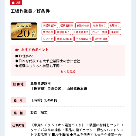
派遣
工場作業員／好条件
未経験者OK
経験者歓迎
長期の仕事
駐車場あり
制服あり
研修あり
休憩室あり
社員食堂あり
ロッカー完備
染髪OK
シフト制
残業 20H以上
平均年齢20代
30代が活躍
おすすめポイント
■お仕事PR
◆日本を代表する大手企業同士の合弁会社
◆経験はもちろん学歴も不問
◆基本マニュアル通りなのでカンタン！
もっと見る
《更新手当3ヶ月ごとに5万円あり》
兵庫県姫路市
勤 務 地
《昇給制度あり》
【最寄駅】白浜の宮 ／ 山陽電鉄本線
時給1450円！
さらに入社半年後には時給1500円にUP！
長期就業で収入UPを目指そう！
【時給】1,450 円
給 与
《通勤方法》
最寄駅から企業の無料送迎あり！
製造（加工)
職 種
車/バイク/自転車通勤もOK◎無料駐車場・駐輪場完備！
■職場の雰囲気
《車用リチウムイオン電池づくり》 ・装置に材料をセット→
仕事内容
キバツ過ぎなければ髪のカラーリングOK！
タッチパネルの操作 ・製品の傷チェック ・梱包&ハンドリフ
社員食堂は150円～400円ほどで利用可能！
トで製品運び ■お仕事PR ◆日本を代表する大手企業同士の合