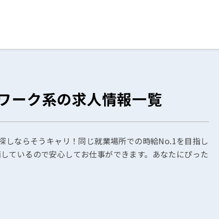
ログイン
閉じる
スワーク系の求人情報一覧
る
スト
探しならそうキャリ！同じ就業場所での時給No.1を目指し
備しているので安心してお仕事ができます。あなたにぴった