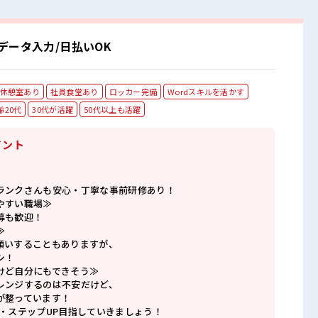
データ入力/日払いOK
休憩室あり
社員食堂あり
ロッカー完備
Wordスキルを活かす
齢20代
30代が活躍
50代以上も活躍
イント
ランクさんも安心・丁寧な事前研修あり！
やすい職場≫
募も歓迎！
≫
願いすることもありますが、
シ！
けど自分にもできそう≫
レンジするのは不安だけど、
が整っています！
P・ステップUP目指していきましょう！