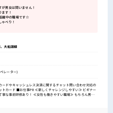
すが男女は問いません！
ります！
代活躍中の職場です☆
しゃべり！
線、大船渡線
ペレーター)
カードやキャッシュレス決済に関するチャット問い合わせ対応の
レンジしやすい≫ ビギナー
丁寧な事前研修あり！ ≪女性も働きやすい職場≫ もちろん男性
ライベートが充実する≫ 場合によってはお願いすることもありま
 ≪未経験OKの仕事≫ 新しいことにチャレンジするのは不安だけ
ています！ イチからスキルUP・ステップUP目指していきましょ