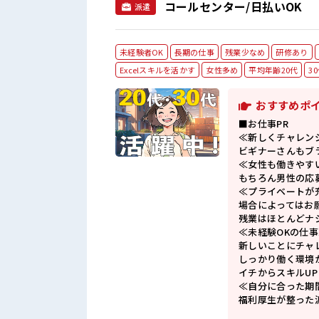
コールセンター/日払いOK
派遣
未経験者OK
長期の仕事
残業少なめ
研修あり
Excelスキルを活かす
女性多め
平均年齢20代
3
おすすめポ
■お仕事PR
≪新しくチャレン
ビギナーさんもブ
≪女性も働きやす
もちろん男性の応
≪プライベートが
場合によってはお
残業はほとんどナ
≪未経験OKの仕事
新しいことにチャ
しっかり働く環境
イチからスキルU
≪自分に合った期
福利厚生が整った