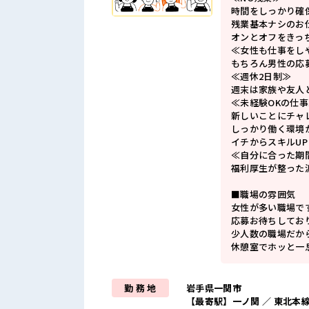
時間をしっかり確
残業基本ナシのお
オンとオフをきっ
≪女性も仕事をし
もちろん男性の応
≪週休2日制≫
週末は家族や友人
≪未経験OKの仕事
新しいことにチャ
しっかり働く環境
イチからスキルU
≪自分に合った期
福利厚生が整った
■職場の雰囲気
女性が多い職場で
応募お待ちしてお
少人数の職場だか
休憩室でホッと一
勤 務 地
岩手県一関市
【最寄駅】一ノ関 ／ 東北本