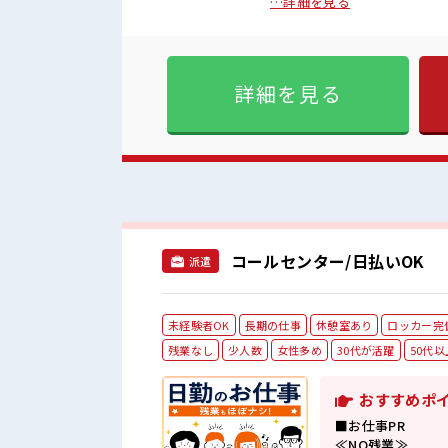
ます。質問しやすい環境で、
…詳細を見る
ッフやリーダーがしっかりフ
ジットカード ■お仕事PR ≪働きやすい≫ ビギナーさんもブランクさんも安心・丁寧な事前研
修あり！ ≪女性も仕事をしや
合によってはお願いすること
詳細を見る
分にもできそう≫ 新しいこ
います！ イチからスキルUP
高時給だらけの派遣のお仕事です！ ■職場の雰囲気 女性が多めの職場です♪
レッシュな職場です☆ 一息
り☆ ロッカー付き職場♪
コールセンター/日払いOK
派遣
未経験者OK
長期の仕事
休憩室あり
ロッカー完
残業なし
少人数
女性多め
30代が活躍
50代
おすすめポ
■お仕事PR
≪NO残業≫