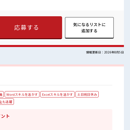
安心して成長できます。サポート体制万全困ったときは先輩スタ
ォロー。ひとりで悩むことはありません。【取扱製品情報】クレ
すい職場≫ もちろん男性の応募も歓迎！ ≪無理なく働ける≫ 場
もありますが、 残業はほとんどナシ！ ≪初めての仕事だけど自
気になるリストに
応募する
とにチャレンジするのは不安だけど、 しっかり働く環境が整って
追加する
・ステップUP目指していきましょう！ ≪収入アップを目指せる≫
 20代活躍中のフ
つける休憩スペースもあります！ 持ち物が多いあなたにもぴった
情報更新日：2026年8月5日
備
Wordスキルを活かす
Excelスキルを活かす
土日祝日休み
以上も活躍
イント