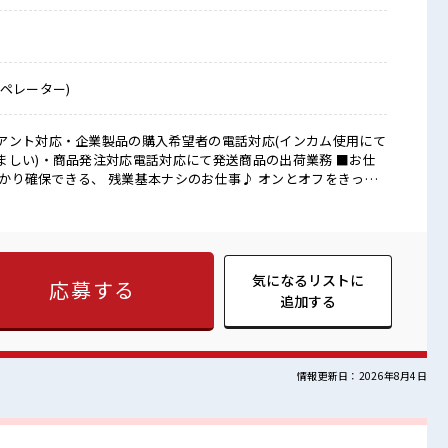
ペレーター)
アント対応・企業製品の購入希望者の電話対応(インカム使用にて
しい)・商品発注対応電話対応にて発送商品の出荷業務 ■お仕
しっかり確保できる、 残業基本ナシのお仕事♪ オンとオフをきっち
！ ≪女性も仕事をしやすい職場≫ もちろん男性の応募も歓迎！
友人と一緒にプライベート満喫！ ≪未経験OKの仕事≫ 新しいこ
だけど、 しっかり働く環境が整っています！ イチからスキル
きましょう！ ≪自分に合った期間で働ける≫ 福利厚生が整った派
気になるリストに
応募する
から一緒に働く仲間との距離もグッと近い！ 休憩室でホッと一息
追加する
情報更新日：2026年8月4日