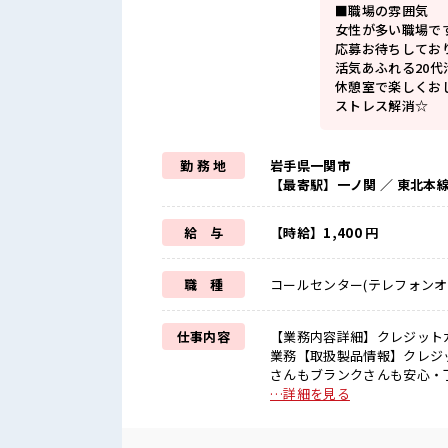
■職場の雰囲気
女性が多い職場で
応募お待ちしてお
活気あふれる20
休憩室で楽しくお
ストレス解消☆
勤 務 地
岩手県一関市
【最寄駅】一ノ関 ／ 東北本
給 与
【時給】1,400 円
職 種
コールセンター(テレフォンオ
仕事内容
【業務内容詳細】クレジット
業務【取扱製品情報】クレジットカード ■お仕事PR ≪新しくチャ
さんもブランクさんも安心・
の応募も歓迎ですよ！ ≪プ
…詳細を見る
すが、 残業はほとんどナシ！
ど、 しっかり働く環境が整っ