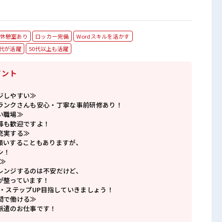
休憩室あり
ロッカー完備
Wordスキルを活かす
0代が活躍
50代以上も活躍
イント
ジしやすい≫
ランクさんも安心・丁寧な事前研修あり！
い職場≫
募も歓迎ですよ！
充実する≫
願いすることもありますが、
シ！
≫
レンジするのは不安だけど、
が整っています！
P・ステップUP目指していきましょう！
間で働ける≫
派遣のお仕事です！