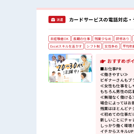
カードサービスの電話対応・
派遣
未経験者OK
長期の仕事
残業少なめ
研修あり
Excelスキルを活かす
シフト制
女性多め
平均年
おすすめポ
■お仕事PR
≪働きやすい≫
ビギナーさんもブ
≪女性も仕事をし
もちろん男性の応
≪無理なく働ける
場合によってはお
残業はほとんどナ
≪初めての仕事だ
新しいことにチャ
しっかり働く環境
イチからスキルU