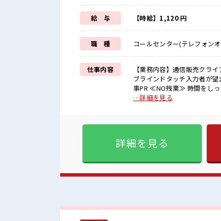
給 与
【時給】1,120 円
職 種
コールセンター(テレフォンオ
仕事内容
【業務内容】通信販売クライ
ブラインドタッチ入力者が望ま
事PR ≪NO残業≫ 時間を
り切り替えたい方にオススメ
…詳細を見る
≪週休2日制≫ 週末は家族や
とにチャレンジするのは不安
UP・ステップUP目指してい
遣のお仕事です！ ■職場の雰囲気 女性が多い職場ですが男女は問いません！ 応募お待ちして
詳細を見る
おります！ 少人数の職場だ
リフレッシュ！