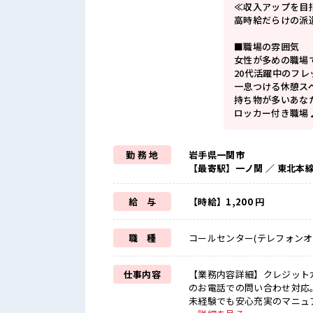
≪収入アップを目
高時給だらけの派
■職場の雰囲気
女性が多めの職場
20代活躍中のフ
一息つける休憩ス
持ち物が多いあな
ロッカー付き職場
勤 務 地
岩手県一関市
【最寄駅】一ノ関 ／ 東北本
給 与
【時給】1,200 円
職 種
コールセンター(テレフォンオ
仕事内容
【業務内容詳細】クレジット
のお電話での問い合わせ対応
未経験でも安心充実のマニュ