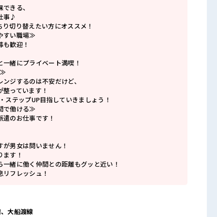
保できる、
仕事♪
ちり切り替えたい方にオススメ！
やすい職場≫
募も歓迎！
と一緒にプライベート満喫！
≫
レンジするのは不安だけど、
が整っています！
P・ステップUP目指していきましょう！
間で働ける≫
派遣のお仕事です！
すが男女は問いません！
ります！
ら一緒に働く仲間との距離もグッと近い！
息リフレッシュ！
線、大船渡線