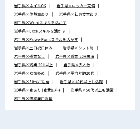
岩手県×ネイルOK
岩手県×ロッカー完備
岩手県×休憩室あり
岩手県×社員食堂あり
岩手県×Wordスキルを活かす
岩手県×Excelスキルを活かす
岩手県×PowerPointスキルを活かす
岩手県×土日祝日休み
岩手県×シフト制
岩手県×残業なし
岩手県×残業 20H未満
岩手県×残業 20H以上
岩手県×少人数
岩手県×女性多め
岩手県×平均年齢20代
岩手県×30代が活躍
岩手県×40代以上も活躍
岩手県×寮あり (寮費無料)
岩手県×50代以上も活躍
岩手県×無期雇用派遣