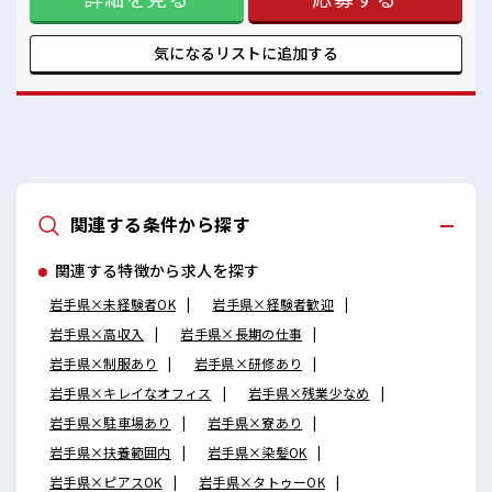
的に自由！ (規定有)≪収入アップを目指せる≫ 高時給だらけ
の派遣のお仕事です！ ■職場の雰囲気 派手すぎなければ多少
のヘアカラーもOKなのはウレシイPoint☆ 活気あふれる20代
気になるリストに
追加する
活躍中の職場です☆ 仕事の合間の息抜きは休憩室で♪ 高収入
もバッチリ目指せますよ！
関連する条件から探す
関連する特徴から求人を探す
岩手県×未経験者OK
岩手県×経験者歓迎
岩手県×高収入
岩手県×長期の仕事
岩手県×制服あり
岩手県×研修あり
岩手県×キレイなオフィス
岩手県×残業少なめ
岩手県×駐車場あり
岩手県×寮あり
岩手県×扶養範囲内
岩手県×染髪OK
岩手県×ピアスOK
岩手県×タトゥーOK