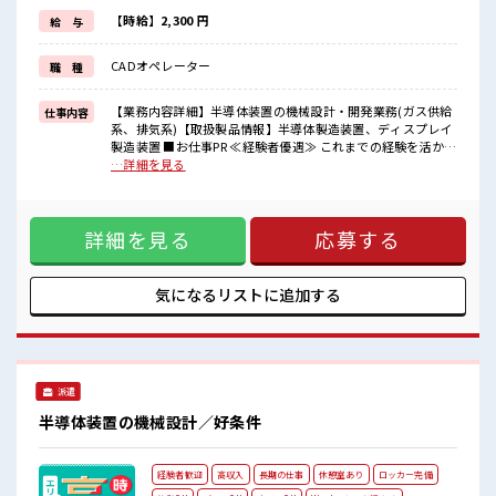
≪週休2日制≫
週末は家族や友人と一緒にプライベート満喫！
【時給】2,300 円
給 与
≪ヘアカラーOKで自由な雰囲気の職場≫
明るすぎたり奇抜でなければ基本的に自由！
CADオペレーター
職 種
(規定有)≪収入アップを目指せる≫
高時給だらけの派遣のお仕事です！
【業務内容詳細】半導体装置の機械設計・開発業務(ガス供給
仕事内容
■職場の雰囲気
系、排気系)【取扱製品情報】半導体製造装置、ディスプレイ
派手すぎなければ多少のヘアカラーもOKなのはウレシイPoint☆
製造装置 ■お仕事PR ≪経験者優遇≫ これまでの経験を活かし
活気あふれる20代活躍中の職場です☆
ませんか？ ブランクがあっても大丈夫♪ 経験はちょっとだ
…詳細を見る
仕事の合間の息抜きは休憩室で♪
け…という方もOK！ ≪無理なくお給料に残業代を上乗せ≫
高収入もバッチリ目指せますよ！
残業は月20時間未満で、 ほどよく稼げます♪ ≪週休2日制≫
週末は家族や友人と一緒にプライベート満喫！ ≪ヘアカラー
詳細を見る
応募する
OKで自由な雰囲気の職場≫ 明るすぎたり奇抜でなければ基本
的に自由！ (規定有)≪収入アップを目指せる≫ 高時給だらけ
の派遣のお仕事です！ ■職場の雰囲気 派手すぎなければ多少
のヘアカラーもOKなのはウレシイPoint☆ 活気あふれる20代
気になるリストに
追加する
活躍中の職場です☆ 仕事の合間の息抜きは休憩室で♪ 高収入
もバッチリ目指せますよ！
派遣
半導体装置の機械設計／好条件
経験者歓迎
高収入
長期の仕事
休憩室あり
ロッカー完備