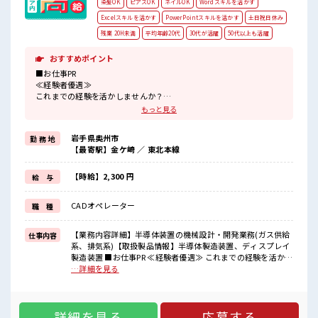
染髪OK
ピアスOK
ネイルOK
Wordスキルを活かす
Excelスキルを活かす
PowerPointスキルを活かす
土日祝日休み
残業 20H未満
平均年齢20代
30代が活躍
50代以上も活躍
おすすめポイント
■お仕事PR
≪経験者優遇≫
これまでの経験を活かしませんか？
ブランクがあっても大丈夫♪
もっと見る
経験はちょっとだけ…という方もOK！
≪無理なくお給料に残業代を上乗せ≫
岩手県奥州市
勤 務 地
残業は月20時間未満で、
【最寄駅】金ケ崎 ／ 東北本線
ほどよく稼げます♪
≪週休2日制≫
週末は家族や友人と一緒にプライベート満喫！
【時給】2,300 円
給 与
≪ヘアカラーOKで自由な雰囲気の職場≫
明るすぎたり奇抜でなければ基本的に自由！
CADオペレーター
職 種
(規定有)≪収入アップを目指せる≫
高時給だらけの派遣のお仕事です！
【業務内容詳細】半導体装置の機械設計・開発業務(ガス供給
仕事内容
■職場の雰囲気
系、排気系)【取扱製品情報】半導体製造装置、ディスプレイ
派手すぎなければ多少のヘアカラーもOKなのはウレシイPoint☆
製造装置 ■お仕事PR ≪経験者優遇≫ これまでの経験を活かし
活気あふれる20代活躍中の職場です☆
ませんか？ ブランクがあっても大丈夫♪ 経験はちょっとだ
…詳細を見る
仕事の合間の息抜きは休憩室で♪
け…という方もOK！ ≪無理なくお給料に残業代を上乗せ≫
高収入もバッチリ目指せますよ！
残業は月20時間未満で、 ほどよく稼げます♪ ≪週休2日制≫
週末は家族や友人と一緒にプライベート満喫！ ≪ヘアカラー
詳細を見る
応募する
OKで自由な雰囲気の職場≫ 明るすぎたり奇抜でなければ基本