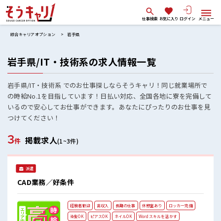
仕事検索
お気に入り
ログイン
メニュー
綜合キャリアオプション
岩手県
岩手県/IT・技術系の求人情報一覧
岩手県/IT・技術系 でのお仕事探しならそうキャリ！同じ就業場所で
の時給No.1を目指しています！日払い対応、全国各地に寮を完備して
いるので安心してお仕事ができます。あなたにぴったりのお仕事を見
つけてください！
3
掲載求人
件
(1~3件)
派遣
CAD業務／好条件
経験者歓迎
高収入
長期の仕事
休憩室あり
ロッカー完備
染髪OK
ピアスOK
ネイルOK
Wordスキルを活かす