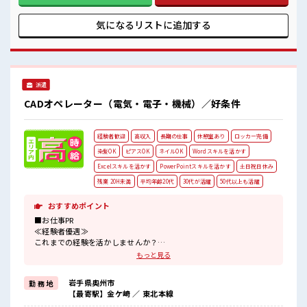
の派遣のお仕事です！ ■職場の雰囲気 派手すぎなければ多少
のヘアカラーもOKなのはウレシイPoint☆ 活気あふれる20代
気になるリストに
追加する
活躍中の職場です☆ 仕事の合間の息抜きは休憩室で♪ 高収入
もバッチリ目指せますよ！
派遣
CADオペレーター（電気・電子・機械）／好条件
経験者歓迎
高収入
長期の仕事
休憩室あり
ロッカー完備
染髪OK
ピアスOK
ネイルOK
Wordスキルを活かす
Excelスキルを活かす
PowerPointスキルを活かす
土日祝日休み
残業 20H未満
平均年齢20代
30代が活躍
50代以上も活躍
おすすめポイント
■お仕事PR
≪経験者優遇≫
これまでの経験を活かしませんか？
ブランクがあっても大丈夫♪
もっと見る
経験はちょっとだけ…という方もOK！
≪無理なくお給料に残業代を上乗せ≫
岩手県奥州市
勤 務 地
残業は月20時間未満で、
【最寄駅】金ケ崎 ／ 東北本線
ほどよく稼げます♪