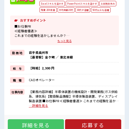
Excelスキルを活かす
PowerPointスキルを活かす
土日祝日休み
残業 20H未満
平均年齢20代
30代が活躍
50代以上も活躍
おすすめポイント
■お仕事PR
≪経験者優遇≫
これまでの経験を活かしませんか？
ブランクがあっても大丈夫♪
もっと見る
経験はちょっとだけ…という方もOK！
≪無理なくお給料に残業代を上乗せ≫
岩手県奥州市
勤 務 地
残業は月20時間未満で、
【最寄駅】金ケ崎 ／ 東北本線
ほどよく稼げます♪
≪週休2日制≫
週末は家族や友人と一緒にプライベート満喫！
【時給】2,300 円
給 与
≪ヘアカラーOKで自由な雰囲気の職場≫
明るすぎたり奇抜でなければ基本的に自由！
CADオペレーター
職 種
(規定有)≪収入アップを目指せる≫
高時給だらけの派遣のお仕事です！
【業務内容詳細】半導体装置の機械設計・開発業務(ガス供給
仕事内容
■職場の雰囲気
系、排気系)【取扱製品情報】半導体製造装置、ディスプレイ
派手すぎなければ多少のヘアカラーもOKなのはウレシイPoint☆
製造装置 ■お仕事PR ≪経験者優遇≫ これまでの経験を活かし
活気あふれる20代活躍中の職場です☆
ませんか？ ブランクがあっても大丈夫♪ 経験はちょっとだ
…詳細を見る
仕事の合間の息抜きは休憩室で♪
け…という方もOK！ ≪無理なくお給料に残業代を上乗せ≫
高収入もバッチリ目指せますよ！
残業は月20時間未満で、 ほどよく稼げます♪ ≪週休2日制≫
週末は家族や友人と一緒にプライベート満喫！ ≪ヘアカラー
詳細を見る
応募する
OKで自由な雰囲気の職場≫ 明るすぎたり奇抜でなければ基本
的に自由！ (規定有)≪収入アップを目指せる≫ 高時給だらけ