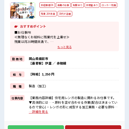
未経験者OK
長期の仕事
制服あり
休憩室あり
ロッカー完備
残業 20H未満
30代が活躍
おすすめポイント
■お仕事PR
≪無理なくお給料に残業代を上乗せ≫
残業は月20時間未満で、
ほどよく稼げます♪
もっと見る
制服があると毎日の服選びに悩まずOK♪
≪初めての仕事だけど自分にもできそう≫
岡山県備前市
勤 務 地
新しいことにチャレンジするのは不安だけど、
【最寄駅】伊里 ／ 赤穂線
しっかり働く環境が整っています！
イチからスキルUP・ステップUP目指していきましょう！
≪収入アップを目指せる≫
【時給】1,250 円
給 与
高時給だらけの派遣のお仕事です！
製造（加工)
職 種
■職場の雰囲気
休憩室でホッと一息リフレッシュ！
職場にはロッカー完備！
【業務内容詳細】住宅用レンガの製造に関わるお仕事です。
仕事内容
私物の置きすぎには注意が必要ですね★
▼具体的には…・原料を混ぜ合わせる作業(配合は決まってい
残業も1日1H程度あるので給料の上乗せも期待できそう！
るので安心)・レンガの形に成型する加工業務・必要な原料を
準備・補充する作業【取扱製品情報】住宅の外壁や庭などに
…詳細を見る
使われるレンガ製品を扱います。 ■お仕事PR ≪無理なくお給
料に残業代を上乗せ≫ 残業は月20時間未満で、 ほどよく稼げ
ます♪ 制服があると毎日の服選びに悩まずOK♪ ≪初めての