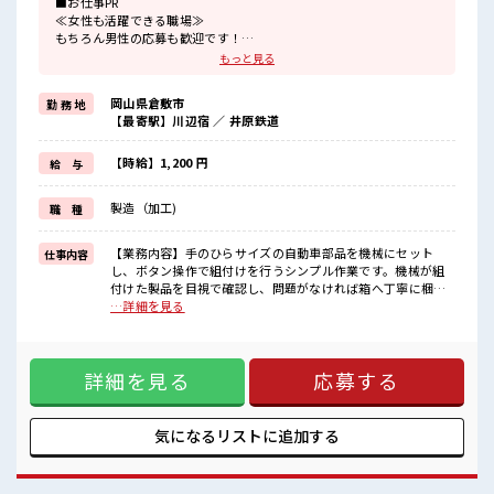
■お仕事PR
≪女性も活躍できる職場≫
もちろん男性の応募も歓迎です！
≪残業で収入アップ≫
もっと見る
高収入を希望される方にオススメ。
残業は月20時間以上あります♪
岡山県倉敷市
勤 務 地
≪髪型自由≫
【最寄駅】川辺宿 ／ 井原鉄道
基本的に髪色自由で明るすぎたり奇抜でなければOKです！
(規定有)≪ラクラク制服アリ≫
制服があるので、
【時給】1,200 円
給 与
毎日の服装の悩み解消♪
≪未経験OKの仕事≫
製造（加工)
職 種
新しいことにチャレンジするのは不安だけど、
しっかり働く環境が整っています！
イチからスキルUP・ステップUP目指していきましょう！
【業務内容】手のひらサイズの自動車部品を機械にセット
仕事内容
し、ボタン操作で組付けを行うシンプル作業です。機械が組
■職場の雰囲気
付けた製品を目視で確認し、問題がなければ箱へ丁寧に梱包
女性が多めの職場です♪
します。・部品セット・ボタン操作:小型部品を機械にセット
…詳細を見る
髪型にこだわりのあるアナタは必見！
し、ワンタッチで加工開始・目視検査:組付け後の製品をチェ
髪型自由な職場！
ックし、品質を確認梱包作業:合格品を箱へ収納し、次工程へ
仕事の合間の息抜きは休憩室で♪
受け渡し軽作業中心で、未経験でもすぐに覚えられる簡単ワ
持ち物が多いあなたにもぴったり☆
詳細を見る
応募する
ーク。コツコツ進める作業が好きな方にピッタリです。【取
ロッカー付き職場♪
扱製品】自動車の内装部品(小型パーツ)を扱います。扱う部品
は軽量で、女性スタッフも多数活躍している職場です。 ■お
仕事PR ≪女性も活躍できる職場≫ もちろん男性の応募も歓迎
気になるリストに
追加する
です！ ≪残業で収入アップ≫ 高収入を希望される方にオスス
メ。 残業は月20時間以上あります♪ ≪髪型自由≫ 基本的に髪
色自由で明るすぎたり奇抜でなければOKです！ (規定有)≪ラ