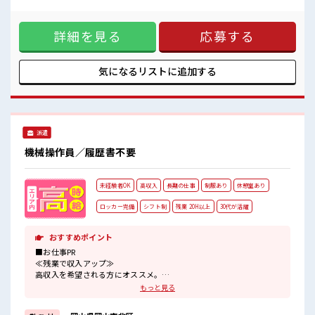
マイカー通勤OK◎駐車場から工場までの送迎バスあり！
ため出費もおさえられます♪ さらにTV・冷蔵庫・電子レン
#ryo
ジ・洗濯機・エアコンは備え付け！ 駐車場完備でマイカー持
詳細を見る
応募する
ち込みOK！ 赴任時は現地までの移動交通費支給！ ＼*工場の
お仕事に挑戦したいけど環境(きたない・汚れる)に不安…*/
そんな方も『医薬品』のお仕事なら心配も解決されます！ 冷
暖房完備のクリーンルーム作業なので環境サイコー☆ 衛生管
気になるリストに
追加する
理も徹底されているので不安だって解消！ ■職場の雰囲気
《20代・30代の男性スタッフさんも活躍中》 大きい工場で設
備も充実！ 和気あいあいとした職場☆ 冷暖房完備で年中カイ
テキ♪ マイカー通勤OK◎駐車場から工場までの送迎バスあ
り！ #ryo
派遣
機械操作員／履歴書不要
未経験者OK
高収入
長期の仕事
制服あり
休憩室あり
ロッカー完備
シフト制
残業 20H以上
30代が活躍
おすすめポイント
■お仕事PR
≪残業で収入アップ≫
高収入を希望される方にオススメ。
残業は月20時間以上あります♪
もっと見る
≪動きやすい制服アリ≫
制服があるので、