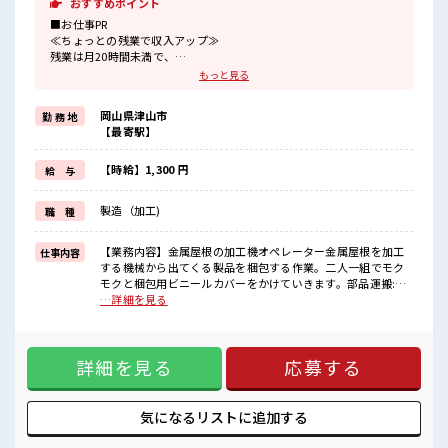
おすすめポイント
■お仕事PR
≪ちょっとの残業で収入アップ≫
残業は月20時間未満で、
ほどよく稼げます♪
もっと見る
≪髪型自由≫
基本的に髪色自由で明るすぎたり奇抜でなければOKです！
岡山県津山市
勤 務 地
(規定有)制服があると毎日の服選びに悩まずOK♪
【最寄駅】
≪未経験でも活躍できる≫
新しいことにチャレンジするのは不安だけど、
しっかり働く環境が整っています！
【時給】1,300 円
給 与
イチからスキルUP・ステップUP目指していきましょう！
≪様々なお仕事をご提案≫
製造（加工)
職 種
一人で悩まず気軽に相談できる、
派遣のお仕事です！
【業務内容】金属屋根の加工機オペレーター金属屋根を加工
仕事内容
■職場の雰囲気
する機械から出てくる製品を梱包する作業。二人一組でモク
少人数の職場だから一緒に働く仲間との距離もグッと近い！
モクと梱包用ビニールカバーをかけていきます。部品運搬:台
派手すぎなければ多少のヘアカラーもOKなのはウレシイPoint☆
車やハンドリフトを使うので、力仕事の負担は少なめです
…詳細を見る
休憩室で楽しくおしゃべり！
◎【取り扱い製品】金属屋根 ■お仕事PR ≪ちょっとの残業で
ストレス解消☆
収入アップ≫ 残業は月20時間未満で、 ほどよく稼げます♪ ≪
髪型自由≫ 基本的に髪色自由で明るすぎたり奇抜でなければ
詳細を見る
応募する
OKです！ (規定有)制服があると毎日の服選びに悩まずOK♪
≪未経験でも活躍できる≫ 新しいことにチャレンジするのは
不安だけど、 しっかり働く環境が整っています！ イチからス
キルUP・ステップUP目指していきましょう！ ≪様々なお仕
気になるリストに
追加する
事をご提案≫ 一人で悩まず気軽に相談できる、 派遣のお仕事
です！ ■職場の雰囲気 少人数の職場だから一緒に働く仲間と