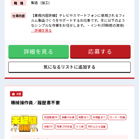
製造（加工)
職 種
困った事などがあれば、
担当がしっかりサポートします！
【業務内容詳細】テレビやスマートフォンに使用されるフィ
仕事内容
■職場の雰囲気
ルム製品づくりをサポートするお仕事です。主に以下のよう
一息つける休憩スペースもあります！
なシンプルな作業をお任せします。・インキ(印刷用の液体)の
ロッカーあり！
運搬・補充作業⇒台車を使って運ぶなど、身体への負担が少
…詳細を見る
安心してお仕事に集中♪
ないように作業できます。・製造ラインでの補助作業⇒材料
残業が多めだからしっかり稼ぎたい方にもオススメ！
の準備、機械へのセット、完成品の簡単なチェックなど、未
高収入もバッチリ目指せますよ！
経験の方でも始めやすい内容です。【取扱製品情報】テレ
詳細を見る
応募する
ビ・スマートフォンの画面に使われるフィルム製品⇒日常で
身近な製品に関わるお仕事なので、やりがいも感じやすい環
境です！ ■お仕事PR ≪残業で収入アップ≫ 高収入を希望され
る方にオススメ。 残業は月20時間以上あります♪ ≪動きやす
気になるリストに
追加する
い制服アリ≫ 制服があるので、 毎日の服装の悩み解消♪ ≪未
経験OKの仕事≫ 新しいことにチャレンジするのは不安だけ
ど、 しっかり働く環境が整っています！ イチからスキルUP・
ステップUP目指していきましょう！ ≪自分に向いている仕事
が探せる≫ 困った事などがあれば、 担当がしっかりサポート
派遣
します！ ■職場の雰囲気 一息つける休憩スペースもありま
す！ ロッカーあり！ 安心してお仕事に集中♪ 残業が多めだか
機械操作員／履歴書不要
らしっかり稼ぎたい方にもオススメ！ 高収入もバッチリ目指
せますよ！
未経験者OK
長期の仕事
制服あり
休憩室あり
ロッカー完備
染髪OK
残業 20H未満
少人数
40代以上も活躍