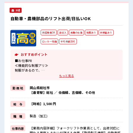
クラク制服アリ≫ 制服があるので、 毎日の服装の悩み解消♪
≪未経験OKの仕事≫ 新しいことにチャレンジするのは不安だ
派遣
けど、 しっかり働く環境が整っています！ イチからスキル
UP・ステップUP目指していきましょう！ ■職場の雰囲気 女
自動車・農機部品のリフト出荷/日払いOK
性が多めの職場です♪ 髪型にこだわりのあるアナタは必見！
髪型自由な職場！ 仕事の合間の息抜きは休憩室で♪ 持ち物が
多いあなたにもぴったり☆ ロッカー付き職場♪
未経験者OK
高収入
長期の仕事
制服あり
休憩室あり
ロッカー完備
平均年齢20代
おすすめポイント
■お仕事PR
≪機能的な制服アリ≫
制服があるので、
毎日の服装の悩み解消♪
もっと見る
≪未経験の方も大カンゲイ≫
新しいことにチャレンジするのは不安だけど、
岡山県総社市
勤 務 地
しっかり働く環境が整っています！
【最寄駅】総社 ／ 伯備線、吉備線、その他
イチからスキルUP・ステップUP目指していきましょう！
≪収入アップを目指せる≫
高時給だらけの派遣のお仕事です！
【時給】1,500 円
給 与
■職場の雰囲気
製造（加工)
職 種
≪20代の方が多数活躍中の職場≫
休憩室でホッと一息リフレッシュ！
持ち物が多いあなたにもぴったり☆
【業務内容詳細】フォークリフト作業員として、出荷対応に
仕事内容
ロッカー付き職場♪
関わる業務とそれに付随する作業 【取扱製品情報】自動車部