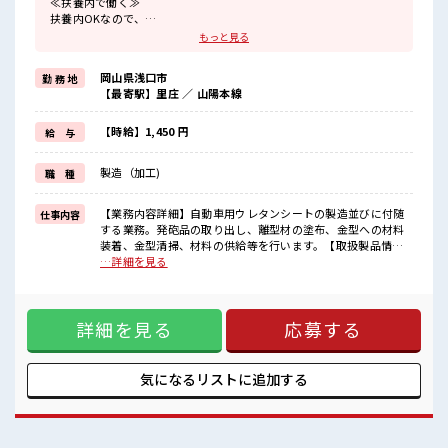
≪扶養内で働く≫
扶養内OKなので、
主婦&主夫さんも気軽にご応募くださいね♪
もっと見る
≪無理なくお給料に残業代を上乗せ≫
残業は月20時間未満で、
岡山県浅口市
勤 務 地
ほどよく稼げます♪
【最寄駅】里庄 ／ 山陽本線
≪機能的な制服アリ≫
制服があるので、
毎日の服装の悩み解消♪
【時給】1,450 円
給 与
≪未経験でも活躍できる≫
新しいことにチャレンジするのは不安だけど、
製造（加工)
職 種
しっかり働く環境が整っています！
イチからスキルUP・ステップUP目指していきましょう！
≪自分に合った期間で働ける≫
【業務内容詳細】自動車用ウレタンシートの製造並びに付随
仕事内容
福利厚生が整った派遣のお仕事です！
する業務。発砲品の取り出し、離型材の塗布、金型への材料
装着、金型清掃、材料の供給等を行います。【取扱製品情
■職場の雰囲気
報】ウレタンシート ■お仕事PR ≪扶養内で働く≫ 扶養内OK
…詳細を見る
少人数でアットホームな雰囲気の職場！
なので、 主婦&主夫さんも気軽にご応募くださいね♪ ≪無理
20代活躍中のフレッシュな職場です☆
なくお給料に残業代を上乗せ≫ 残業は月20時間未満で、 ほど
扶養控除内を希望の方にオススメ！
よく稼げます♪ ≪機能的な制服アリ≫ 制服があるので、 毎日
主婦主夫さんなど、
詳細を見る
応募する
の服装の悩み解消♪ ≪未経験でも活躍できる≫ 新しいことに
同じ境遇の方も多数活躍中！
チャレンジするのは不安だけど、 しっかり働く環境が整って
います！ イチからスキルUP・ステップUP目指していきまし
ょう！ ≪自分に合った期間で働ける≫ 福利厚生が整った派遣
気になるリストに
追加する
のお仕事です！ ■職場の雰囲気 少人数でアットホームな雰囲
気の職場！ 20代活躍中のフレッシュな職場です☆ 扶養控除内
を希望の方にオススメ！ 主婦主夫さんなど、 同じ境遇の方も
多数活躍中！