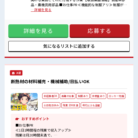
高収入もバッチリ目指せますよ！
品・農機具用部品 ■お仕事PR ≪機能的な制服アリ≫ 制服があ
るので、 毎日の服装の悩み解消♪ ≪未経験の方も大カンゲイ
…詳細を見る
≫ 新しいことにチャレンジするのは不安だけど、 しっかり働
く環境が整っています！ イチからスキルUP・ステップUP目
指していきましょう！ ≪収入アップを目指せる≫ 高時給だら
詳細を見る
応募する
けの派遣のお仕事です！ ■職場の雰囲気 ≪20代の方が多数活
躍中の職場≫ 休憩室でホッと一息リフレッシュ！ 持ち物が多
いあなたにもぴったり☆ ロッカー付き職場♪ 高収入もバッチ
リ目指せますよ！
気になるリストに
追加する
派遣
断熱材の材料補充・機械補助/日払いOK
未経験者OK
長期の仕事
制服あり
休憩室あり
ロッカー完備
土日祝日休み
残業 20H未満
40代以上も活躍
おすすめポイント
■お仕事PR
≪1日1時間程の残業で収入アップ≫
残業は月20時間未満で、