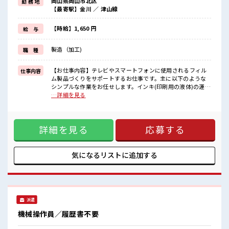
岡山県岡山市北区
勤 務 地
毎日の服装の悩み解消♪
【最寄駅】金川 ／ 津山線
≪未経験OKの仕事≫
新しいことにチャレンジするのは不安だけど、
しっかり働く環境が整っています！
【時給】1,650 円
給 与
イチからスキルUP・ステップUP目指していきましょう！
≪自分に向いている仕事が探せる≫
製造（加工)
職 種
困った事などがあれば、
担当がしっかりサポートします！
【お仕事内容】テレビやスマートフォンに使用されるフィル
仕事内容
■職場の雰囲気
ム製品づくりをサポートするお仕事です。主に以下のような
休憩時間にゆっくりできるスペース完備！
シンプルな作業をお任せします。インキ(印刷用の液体)の運
持ち物が多いあなたにもぴったり☆
搬・補充作業⇒台車を使って運ぶなど、身体への負担が少な
…詳細を見る
ロッカー付き職場♪
いように作業できます。製造ラインでの補助作業⇒材料の準
残業が多めだからしっかり稼ぎたい方にもオススメ！
備、機械へのセット、完成品の簡単なチェックなど、未経験
の方でも始めやすい内容です。【扱う製品】テレビ・スマー
詳細を見る
応募する
トフォンの画面に使われるフィルム製品⇒日常で身近な製品
に関わるお仕事なので、やりがいも感じやすい環境です！ ■
お仕事PR ≪残業で収入アップ≫ 高収入を希望される方にオス
スメ。 残業は月20時間以上あります♪ ≪動きやすい制服アリ
気になるリストに
追加する
≫ 制服があるので、 毎日の服装の悩み解消♪ ≪未経験OKの
仕事≫ 新しいことにチャレンジするのは不安だけど、 しっか
り働く環境が整っています！ イチからスキルUP・ステップ
UP目指していきましょう！ ≪自分に向いている仕事が探せる
≫ 困った事などがあれば、 担当がしっかりサポートします！
派遣
■職場の雰囲気 休憩時間にゆっくりできるスペース完備！ 持
ち物が多いあなたにもぴったり☆ ロッカー付き職場♪ 残業が
機械操作員／履歴書不要
多めだからしっかり稼ぎたい方にもオススメ！