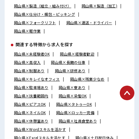
岡山県×製造（組立・組み付け）
岡山県×製造（加工)
岡山県×仕分け・梱包・ピッキング
岡山県×フォークリフト
岡山県×運送・ドライバー
岡山県×軽作業
関連する特徴から求人を探す
岡山県×未経験者OK
岡山県×経験者歓迎
岡山県×高収入
岡山県×長期の仕事
岡山県×制服あり
岡山県×研修あり
岡山県×キレイなオフィス
岡山県×残業少なめ
岡山県×駐車場あり
岡山県×寮あり
岡山県×扶養範囲内
岡山県×染髪OK
岡山県×ピアスOK
岡山県×タトゥーOK
岡山県×ネイルOK
岡山県×ロッカー完備
岡山県×休憩室あり
岡山県×社員食堂あり
岡山県×Wordスキルを活かす
岡山県×Excelスキルを活かす
岡山県×土日祝日休み