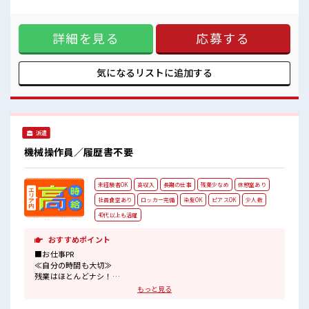
持ち物が多いあなたにもぴったり☆
業は月20時間以上あります♪ ≪動きやすい制服アリ≫ 制服が
ロッカー付き職場♪
あるので、 毎日の服装の悩み解消♪ ≪未経験でも活躍できる
残業がしっかりあるお仕事！
≫ 新しいことにチャレンジするのは不安だけど、 しっかり働
詳細を見る
応募する
く環境が整っています！ イチからスキルUP・ステップUP目
指していきましょう！ ≪自分に向いている仕事が探せる≫ 困
った事などがあれば、 担当がしっかりサポートします！ ■職
場の雰囲気 ≪20代の方が多数活躍中の職場≫ 休憩時間にゆっ
気になるリストに
追加する
くりできるスペース完備！ 持ち物が多いあなたにもぴったり
☆ ロッカー付き職場♪ 残業がしっかりあるお仕事！
派遣
機械操作員／履歴書不要
未経験者OK
高収入
長期の仕事
残業少なめ
休憩室あり
社員食堂あり
ロッカー完備
染髪OK
ピアスOK
少人数
40代以上も活躍
おすすめポイント
■お仕事PR
≪自分の時間も大切≫
残業はほとんどナシ！
場合によってはお願いすることもあります♪
もっと見る
≪髪色自由で自分らしく働く≫