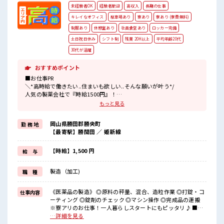
未経験者OK
経験者歓迎
高収入
長期の仕事
キレイなオフィス
駐車場あり
寮あり
寮あり (寮費無料)
制服あり
休憩室あり
社員食堂あり
ロッカー完備
土日祝日休み
シフト制
残業 20H以上
平均年齢20代
30代が活躍
おすすめポイント
■お仕事PR
＼*高時給で働きたい..住まいも欲しい..そんな願いが叶う*/
人気の製薬会社で『時給1500円』！
寮費は『無料』のため出費もおさえられます♪
もっと見る
さらにTV・冷蔵庫・電子レンジ・洗濯機・エアコンは備え付け！
駐車場完備でマイカー持ち込みOK！
岡山県勝田郡勝央町
勤 務 地
赴任時は現地までの移動交通費支給！
【最寄駅】勝間田 ／ 姫新線
＼*工場のお仕事に挑戦したいけど環境(きたない・汚れる)に不安…
*/
【時給】1,500 円
給 与
そんな方も『医薬品』のお仕事なら心配も解決されます！
冷暖房完備のクリーンルーム作業なので環境サイコー☆
製造（加工)
職 種
衛生管理も徹底されているので不安だって解消！
■職場の雰囲気
《医薬品の製造》 ◎原料の秤量、混合、造粒作業 ◎打錠・コ
仕事内容
《20代・30代の男性スタッフさんも活躍中》
ーティング ◎錠剤のチェック ◎マシン操作 ◎完成品の運搬
大きい工場で設備も充実！
※寮アリのお仕事！一人暮らしスタートにもピッタリ♪ ■お
和気あいあいとした職場☆
仕事PR ＼*高時給で働きたい..住まいも欲しい..そんな願いが
…詳細を見る
冷暖房完備で年中カイテキ♪
叶う*/ 人気の製薬会社で『時給1500円』！ 寮費は『無料』の