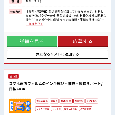
製造（加工)
職 種
■職場の雰囲気
少人数の職場でこじんまり。
職場の仲間との交流もできちゃうかも？
【業務内容詳細】製造業務を担当していただきます。材料と
仕事内容
仕事の合間の息抜きは休憩室で♪
なる粉体(パウダー)の計量製造機械への材料投入機械の簡単な
持ち物が多いあなたにもぴったり☆
操作(ボタン操作中心)製造ラインの確認・簡単な清掃 など
ロッカー付き職場♪
【取扱製品情報】プリンター用インクトナー ■お仕事PR ≪プ
…詳細を見る
ライベートが充実する≫ 場合によってはお願いすることもあ
りますが、 残業はほとんどナシ！ ≪未経験でも活躍できる≫
新しいことにチャレンジするのは不安だけど、 しっかり働く
詳細を見る
応募する
環境が整っています！ イチからスキルUP・ステップUP目指
していきましょう！ ≪様々なお仕事をご提案≫ 一人で悩まず
気軽に相談できる、 派遣のお仕事です！ ■職場の雰囲気 少人
数の職場でこじんまり。 職場の仲間との交流もできちゃうか
気になるリストに
追加する
も？ 仕事の合間の息抜きは休憩室で♪ 持ち物が多いあなたに
もぴったり☆ ロッカー付き職場♪
派遣
スマホ画面フィルムのインキ運び・補充・製造サポート/
日払いOK
未経験者OK
高収入
長期の仕事
制服あり
休憩室あり
ロッカー完備
シフト制
残業 20H以上
30代が活躍