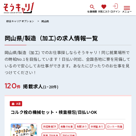
仕事検索
お気に入り
ログイン
メニュー
綜合キャリアオプション
岡山県
岡山県/製造（加工)の求人情報一覧
岡山県/製造（加工) でのお仕事探しならそうキャリ！同じ就業場所で
の時給No.1を目指しています！日払い対応、全国各地に寮を完備して
いるので安心してお仕事ができます。あなたにぴったりのお仕事を見
つけてください！
120
掲載求人
件
(1~20件)
派遣
コルク栓の機械セット・検査梱包/日払いOK
未経験者OK
長期の仕事
制服あり
休憩室あり
ロッカー完備
残業 20H未満
30代が活躍