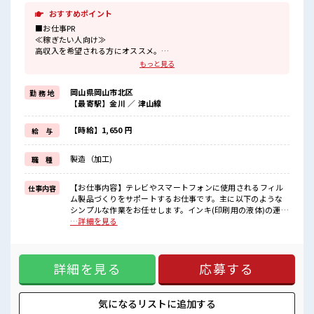
おすすめポイント
■お仕事PR
≪稼ぎたい人向け≫
高収入を希望される方にオススメ。
残業は月20時間以上あります♪
もっと見る
≪動きやすい制服アリ≫
制服があるので、
岡山県岡山市北区
勤 務 地
毎日の服装の悩み解消♪
【最寄駅】金川 ／ 津山線
≪初めての仕事だけど自分にもできそう≫
新しいことにチャレンジするのは不安だけど、
しっかり働く環境が整っています！
【時給】1,650 円
給 与
イチからスキルUP・ステップUP目指していきましょう！
≪様々なお仕事をご提案≫
製造（加工)
職 種
一人で悩まず気軽に相談できる、
派遣のお仕事です！
【お仕事内容】テレビやスマートフォンに使用されるフィル
仕事内容
■職場の雰囲気
ム製品づくりをサポートするお仕事です。主に以下のような
休憩室でホッと一息リフレッシュ！
シンプルな作業をお任せします。インキ(印刷用の液体)の運
持ち物が多いあなたにもぴったり☆
搬・補充作業⇒台車を使って運ぶなど、身体への負担が少な
…詳細を見る
ロッカー付き職場♪
いように作業できます。製造ラインでの補助作業⇒材料の準
残業がしっかりあるお仕事！
備、機械へのセット、完成品の簡単なチェックなど、未経験
高収入もバッチリ目指せますよ！
の方でも始めやすい内容です。【扱う製品】テレビ・スマー
詳細を見る
応募する
トフォンの画面に使われるフィルム製品⇒日常で身近な製品
に関わるお仕事なので、やりがいも感じやすい環境です！ ■
お仕事PR ≪稼ぎたい人向け≫ 高収入を希望される方にオスス
メ。 残業は月20時間以上あります♪ ≪動きやすい制服アリ≫
気になるリストに
追加する
制服があるので、 毎日の服装の悩み解消♪ ≪初めての仕事だ