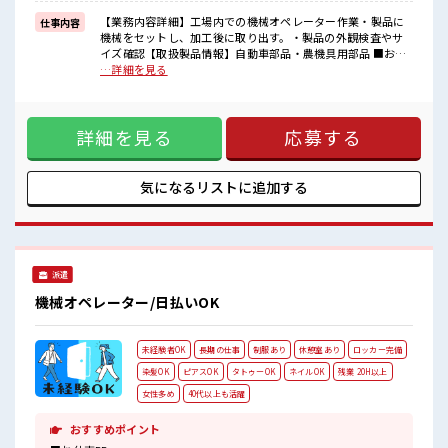
■職場の雰囲気
【業務内容詳細】工場内での機械オペレーター作業・製品に
仕事内容
≪20代の方が多数活躍中の職場≫
機械をセットし、加工後に取り出す。・製品の外観検査やサ
しっかり休める休憩室あり！
イズ確認【取扱製品情報】自動車部品・農機具用部品 ■お仕
オンオフの切替もできちゃう！
事PR ≪残業で収入アップ≫ 高収入を希望される方にオスス
…詳細を見る
ロッカーあり！
メ。 残業は月20時間以上あります♪ ≪ラクラク制服アリ≫ 制
安心してお仕事に集中♪
服があるので、 毎日の服装の悩み解消♪ ≪未経験でも活躍で
残業がしっかりあるお仕事！
きる≫ 新しいことにチャレンジするのは不安だけど、 しっか
詳細を見る
応募する
り働く環境が整っています！ イチからスキルUP・ステップ
UP目指していきましょう！ ≪自分に合った期間で働ける≫ 福
利厚生が整った派遣のお仕事です！ ■職場の雰囲気 ≪20代の
方が多数活躍中の職場≫ しっかり休める休憩室あり！ オンオ
気になるリストに
追加する
フの切替もできちゃう！ ロッカーあり！ 安心してお仕事に集
中♪ 残業がしっかりあるお仕事！
派遣
機械オペレーター/日払いOK
未経験者OK
長期の仕事
制服あり
休憩室あり
ロッカー完備
染髪OK
ピアスOK
タトゥーOK
ネイルOK
残業 20H以上
女性多め
40代以上も活躍
おすすめポイント