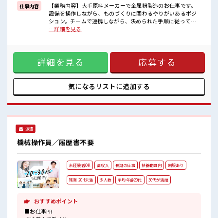
≪自分に合った期間で働ける≫
【業務内容】大手原料メーカーで金属粉製造のお仕事です。
仕事内容
福利厚生が整った派遣のお仕事です！
設備を操作しながら、ものづくりに関わるやりがいあるポジ
ション。チームで連携しながら、決められた手順に従って作
■職場の雰囲気
業を進めていただきます■ 原料の準備指示書に沿って必要な
…詳細を見る
しっかり休める休憩室あり！
原料を計量し、製造に向けて準備■製造オペレーター業務設
オンオフの切替もできちゃう！
備に原料を投入し、時間や温度を確認しながら機械を操作脱
持ち物が多いあなたにもぴったり☆
水などの工程も、マニュアルに沿って対応します■製品の運
ロッカー付き職場♪
詳細を見る
応募する
搬(工程間移動)完成した製品を次の工程へ移動し、スムーズな
残業はほとんどありません！
生産をサポート【取扱製品】金属粉末 ※寮アリのお仕事！一
高収入もバッチリ目指せますよ！
人暮らしスタートにもピッタリ♪ ■お仕事PR ≪寮完備≫ ・一
人暮らしをしてみたい。 ・地元から出て新しい場所で働いて
気になるリストに
追加する
みたい。 ・すぐに働けて稼げる仕事がしたい。 そんな方にピ
ッタリな「寮あり」のお仕事です！ 赴任地までの交通費も当
社が負担(規定有)！ 遠方の方もご安心して応募ください！ ≪
プライベートが充実する≫ 場合によってはお願いすることも
ありますが、 残業はほとんどナシ！ ≪機能的な制服アリ≫ 制
派遣
服があるので、 毎日の服装の悩み解消♪ ≪自分に合った期間
で働ける≫ 福利厚生が整った派遣のお仕事です！ ■職場の雰
機械操作員／履歴書不要
囲気 しっかり休める休憩室あり！ オンオフの切替もできちゃ
う！ 持ち物が多いあなたにもぴったり☆ ロッカー付き職場♪
残業はほとんどありません！ 高収入もバッチリ目指せます
未経験者OK
高収入
長期の仕事
扶養範囲内
制服あり
よ！
残業 20H未満
少人数
平均年齢20代
30代が活躍
おすすめポイント
■お仕事PR