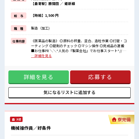
もちろん工場work未経験の方も大歓迎！
【最寄駅】勝間田 ／ 姫新線
資格・経験・学歴は問いません！
お昼は390円ほどのお弁当があります！
制服は指定のクリーンウェアがあるので事前準備不要！
【時給】1,500 円
給 与
まずはお気軽にご応募ください♪
製造（加工)
職 種
■職場の雰囲気
《20代・30代の男性スタッフさんも活躍中》
大きい工場で設備も充実！
《医薬品の製造》 ◎原料の秤量、混合、造粒作業 ◎打錠・コ
仕事内容
和気あいあいとした職場☆
ーティング ◎錠剤のチェック ◎マシン操作 ◎完成品の運搬
冷暖房完備で年中カイテキ♪
■お仕事PR ＼＼*人気の『製薬会社』でお仕事スタート*// 工
マイカー通勤OK◎駐車場から工場までの送迎バスあり！
場のお仕事に挑戦したいけど環境(きたない・汚れる)に不安…
…詳細を見る
なんて方も『医薬品』のお仕事なら心配も解決されます！ 冷
暖房完備のクリーンルーム作業なので環境サイコー☆ 衛生管
理も徹底されているので不安だって解消！ もちろん工場work
詳細を見る
応募する
未経験の方も大歓迎！ 資格・経験・学歴は問いません！ お昼
は390円ほどのお弁当があります！ 制服は指定のクリーンウ
ェアがあるので事前準備不要！ まずはお気軽にご応募くださ
い♪ ■職場の雰囲気 《20代・30代の男性スタッフさんも活躍
気になるリストに
追加する
中》 大きい工場で設備も充実！ 和気あいあいとした職場☆ 冷
暖房完備で年中カイテキ♪ マイカー通勤OK◎駐車場から工場
までの送迎バスあり！
寮完備
派遣
機械操作員／好条件