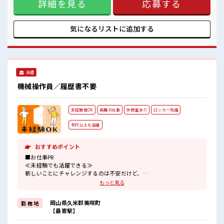
詳細を見る
応募する
仕事だけど自分にもできそう≫ 新しいことにチャレンジする
のは不安だけど、 しっかり働く環境が整っています！ イチか
らスキルUP・ステップUP目指していきましょう！ ≪収入ア
ップを目指せる≫ 高時給だらけの派遣のお仕事です！ ■職場
気になるリストに
追加する
の雰囲気 休憩室でホッと一息リフレッシュ！ 職場にはロッカ
ー完備！ 私物の置きすぎには注意が必要ですね★ 残業も1日
1H程度あるので給料の上乗せも期待できそう！
派遣
機械操作員／履歴書不要
未経験者OK
長期の仕事
休憩室あり
ロッカー完備
40代以上も活躍
おすすめポイント
■お仕事PR
≪未経験でも活躍できる≫
新しいことにチャレンジするのは不安だけど、
しっかり働く環境が整っています！
もっと見る
イチからスキルUP・ステップUP目指していきましょう！
≪自分に向いている仕事が探せる≫
岡山県久米郡美咲町
勤 務 地
困った事などがあれば、
【最寄駅】
担当がしっかりサポートします！