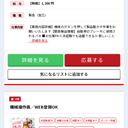
■職場の雰囲気
【時給】1,200 円
給 与
休憩室完備でランチや休憩も充実しそう♪
職場にはロッカー完備！
製造（加工)
職 種
私物の置きすぎには注意が必要ですね★
未経験から始めた方もイッパイ！
まずはチャレンジしてみませんか？
【業務内容詳細】機械のボタンを押して製品動かす作業をお
仕事内容
願いいたします【取扱製品情報】自動車のブレーキに使用さ
れるバネ ■お仕事PR ≪未経験でも活躍できる≫ 新しいことに
チャレンジするのは不安だけど、 しっかり働く環境が整って
…詳細を見る
います！ イチからスキルUP・ステップUP目指していきまし
ょう！ ≪自分に向いている仕事が探せる≫ 困った事などがあ
れば、 担当がしっかりサポートします！ ■職場の雰囲気 休憩
詳細を見る
応募する
室完備でランチや休憩も充実しそう♪ 職場にはロッカー完
備！ 私物の置きすぎには注意が必要ですね★ 未経験から始め
た方もイッパイ！ まずはチャレンジしてみませんか？
気になるリストに
追加する
派遣
機械操作員／WEB登録OK
未経験者OK
長期の仕事
制服あり
休憩室あり
ロッカー完備