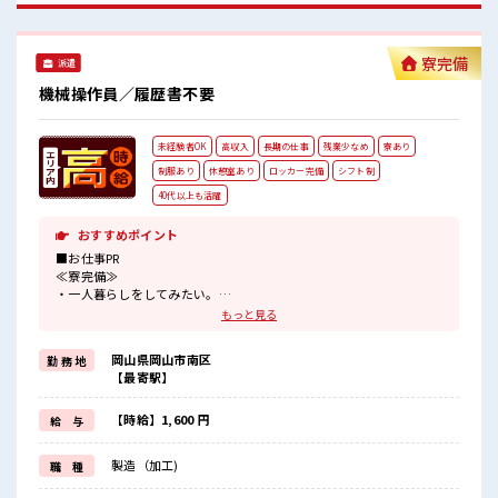
の距離もグッと近い！ 派手すぎなければ多少のヘアカラーも
OKなのはウレシイPoint☆ 休憩室で楽しくおしゃべり！ スト
レス解消☆
寮完備
派遣
機械操作員／履歴書不要
未経験者OK
高収入
長期の仕事
残業少なめ
寮あり
制服あり
休憩室あり
ロッカー完備
シフト制
40代以上も活躍
おすすめポイント
■お仕事PR
≪寮完備≫
・一人暮らしをしてみたい。
・地元から出て新しい場所で働いてみたい。
もっと見る
・すぐに働けて稼げる仕事がしたい。
そんな方にピッタリな「寮あり」のお仕事です！
岡山県岡山市南区
勤 務 地
赴任地までの交通費も当社が負担(規定有)！
【最寄駅】
遠方の方もご安心して応募ください！
≪プライベートが充実する≫
場合によってはお願いすることもありますが、
【時給】1,600 円
給 与
残業はほとんどナシ！
≪機能的な制服アリ≫
製造（加工)
職 種
制服があるので、
毎日の服装の悩み解消♪