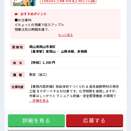
土日祝日休み
残業 20H未満
40代以上も活躍
おすすめポイント
■お仕事PR
≪ちょっとの残業で収入アップ≫
残業は月20時間未満で、
ほどよく稼げます♪
もっと見る
≪週休2日制≫
週末は家族や友人と一緒にプライベート満喫！
岡山県岡山市東区
勤 務 地
≪動きやすい制服アリ≫
【最寄駅】東岡山 ／ 山陽本線、赤穂線
制服があるので、
毎日の服装の悩み解消♪
≪未経験OKの仕事≫
【時給】1,300 円
給 与
新しいことにチャレンジするのは不安だけど、
しっかり働く環境が整っています！
製造（加工)
職 種
イチからスキルUP・ステップUP目指していきましょう！
≪収入アップを目指せる≫
高時給だらけの派遣のお仕事です！
【業務内容詳細】独自技術でつくられる 高性能断熱材の発泡
仕事内容
工程 をサポートするお仕事です。化学物質を使用しますが、
■職場の雰囲気
作業はしっかりと マニュアル完備・安全管理徹底 の環境で行
休憩室でホッと一息リフレッシュ！
います。・発泡工程での機械操作補助断熱材を発泡させる装
…詳細を見る
ロッカーあり！
置に材料をセットしたり、仕上がりを確認するシンプルな作
安心してお仕事に集中♪
業です。・材料の準備・補充決まった手順で材料を補充する
残業も1日1H程度あるので給料の上乗せも期待できそう！
だけなので、未経験でも覚えやすい内容です。・作業エリア
詳細を見る
応募する
の簡単な清掃・整理安全で働きやすい環境を保つための軽作
業です。【ポイント】作業はマニュアルに沿って進めるだけ
でOK化学物質を扱いますが、防護具支給で安全対策は万全製