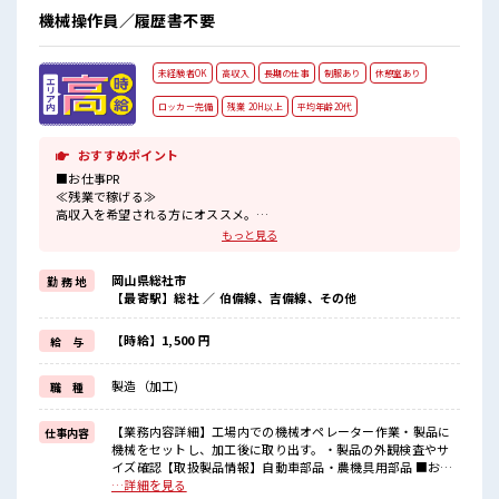
目指していきましょう！ ≪収入アップを目指せる≫ 高時給だ
機械操作員／履歴書不要
らけの派遣のお仕事です！ ■職場の雰囲気 休憩室完備でラン
チや休憩も充実しそう♪ 持ち物が多いあなたにもぴったり☆
ロッカー付き職場♪ ホドよく残業があるのでホドよく働きた
未経験者OK
高収入
長期の仕事
制服あり
休憩室あり
い方にオススメ！
ロッカー完備
残業 20H以上
平均年齢20代
おすすめポイント
■お仕事PR
≪残業で稼げる≫
高収入を希望される方にオススメ。
残業は月20時間以上あります♪
もっと見る
≪動きやすい制服アリ≫
制服があるので、
岡山県総社市
勤 務 地
毎日の服装の悩み解消♪
【最寄駅】総社 ／ 伯備線、吉備線、その他
≪未経験でも活躍できる≫
新しいことにチャレンジするのは不安だけど、
しっかり働く環境が整っています！
【時給】1,500 円
給 与
イチからスキルUP・ステップUP目指していきましょう！
≪自分に向いている仕事が探せる≫
製造（加工)
職 種
困った事などがあれば、
担当がしっかりサポートします！
【業務内容詳細】工場内での機械オペレーター作業・製品に
仕事内容
■職場の雰囲気
機械をセットし、加工後に取り出す。・製品の外観検査やサ
≪20代の方が多数活躍中の職場≫
イズ確認【取扱製品情報】自動車部品・農機具用部品 ■お仕
休憩時間にゆっくりできるスペース完備！
事PR ≪残業で稼げる≫ 高収入を希望される方にオススメ。 残
…詳細を見る