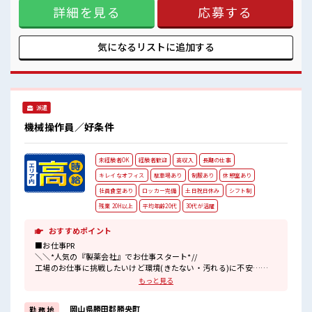
詳細を見る
応募する
います！ イチからスキルUP・ステップUP目指していきまし
ょう！ ≪様々なお仕事をご提案≫ 一人で悩まず気軽に相談で
きる、 派遣のお仕事です！ ■職場の雰囲気 少人数の職場だか
ら一緒に働く仲間との距離もグッと近い！ 休憩室でホッと一
気になるリストに
追加する
息リフレッシュ！ ロッカーあり！ 安心してお仕事に集中♪
派遣
機械操作員／好条件
未経験者OK
経験者歓迎
高収入
長期の仕事
キレイなオフィス
駐車場あり
制服あり
休憩室あり
社員食堂あり
ロッカー完備
土日祝日休み
シフト制
残業 20H以上
平均年齢20代
30代が活躍
おすすめポイント
■お仕事PR
＼＼*人気の『製薬会社』でお仕事スタート*//
工場のお仕事に挑戦したいけど環境(きたない・汚れる)に不安…
なんて方も『医薬品』のお仕事なら心配も解決されます！
もっと見る
冷暖房完備のクリーンルーム作業なので環境サイコー☆
衛生管理も徹底されているので不安だって解消！
岡山県勝田郡勝央町
勤 務 地