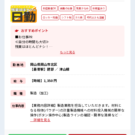
未経験者OK
長期の仕事
残業少なめ
休憩室あり
ロッカー完備
シフト制
少人数
40代以上も活躍
おすすめポイント
■お仕事PR
≪自分の時間も大切≫
残業はほとんどナシ！
場合によってはお願いすることもあります♪
もっと見る
≪未経験OKの仕事≫
新しいことにチャレンジするのは不安だけど、
岡山県岡山市北区
勤 務 地
しっかり働く環境が整っています！
【最寄駅】建部 ／ 津山線
イチからスキルUP・ステップUP目指していきましょう！
≪様々なお仕事をご提案≫
一人で悩まず気軽に相談できる、
【時給】1,350 円
給 与
派遣のお仕事です！
製造（加工)
職 種
■職場の雰囲気
少人数の職場だから一緒に働く仲間との距離もグッと近い！
休憩室でホッと一息リフレッシュ！
【業務内容詳細】製造業務を担当していただきます。材料と
仕事内容
ロッカーあり！
なる粉体(パウダー)の計量製造機械への材料投入機械の簡単な
安心してお仕事に集中♪
操作(ボタン操作中心)製造ラインの確認・簡単な清掃 など
【取扱製品情報】プリンター用インクトナー ■お仕事PR ≪自
…詳細を見る
分の時間も大切≫ 残業はほとんどナシ！ 場合によってはお願
いすることもあります♪ ≪未経験OKの仕事≫ 新しいことに
チャレンジするのは不安だけど、 しっかり働く環境が整って