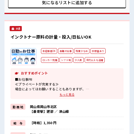
まず気軽に相談できる、 派遣のお仕事です！ ■職場の雰囲気
気になるリストに
追加する
一息つける休憩スペースもあります！ 持ち物が多いあなたに
もぴったり☆ ロッカー付き職場♪ 程よく残業あり！
派遣
インクトナー原料の計量・投入/日払いOK
未経験者OK
長期の仕事
残業少なめ
休憩室あり
ロッカー完備
シフト制
少人数
40代以上も活躍
おすすめポイント
■お仕事PR
≪プライベートが充実する≫
場合によってはお願いすることもありますが、
残業はほとんどナシ！
もっと見る
≪未経験でも活躍できる≫
新しいことにチャレンジするのは不安だけど、
岡山県岡山市北区
勤 務 地
しっかり働く環境が整っています！
【最寄駅】建部 ／ 津山線
イチからスキルUP・ステップUP目指していきましょう！
≪様々なお仕事をご提案≫
一人で悩まず気軽に相談できる、
【時給】1,350 円
給 与
派遣のお仕事です！