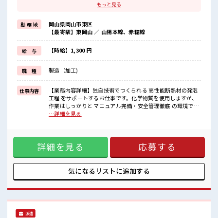
ほどよく稼げます♪
もっと見る
≪完全週休二日制≫
週末は家族や友人と一緒にプライベート満喫！
岡山県岡山市東区
勤 務 地
≪動きやすい制服アリ≫
【最寄駅】東岡山 ／ 山陽本線、赤穂線
制服があるので、
毎日の服装の悩み解消♪
≪未経験でも活躍できる≫
【時給】1,300 円
給 与
新しいことにチャレンジするのは不安だけど、
しっかり働く環境が整っています！
製造（加工)
職 種
イチからスキルUP・ステップUP目指していきましょう！
≪収入アップを目指せる≫
高時給だらけの派遣のお仕事です！
【業務内容詳細】独自技術でつくられる 高性能断熱材の発泡
仕事内容
工程 をサポートするお仕事です。化学物質を使用しますが、
■職場の雰囲気
作業はしっかりと マニュアル完備・安全管理徹底 の環境で行
休憩室完備でランチや休憩も充実しそう♪
います。・発泡工程での機械操作補助断熱材を発泡させる装
…詳細を見る
持ち物が多いあなたにもぴったり☆
置に材料をセットしたり、仕上がりを確認するシンプルな作
ロッカー付き職場♪
業です。・材料の準備・補充決まった手順で材料を補充する
ホドよく残業があるのでホドよく働きたい方にオススメ！
だけなので、未経験でも覚えやすい内容です。・作業エリア
詳細を見る
応募する
の簡単な清掃・整理安全で働きやすい環境を保つための軽作
業です。【ポイント】作業はマニュアルに沿って進めるだけ
でOK化学物質を扱いますが、防護具支給で安全対策は万全製
造未経験の方も多数活躍中【取扱製品情報】断熱材 ■お仕事
気になるリストに
追加する
PR ≪1日1時間程の残業で収入アップ≫ 残業は月20時間未満
で、 ほどよく稼げます♪ ≪完全週休二日制≫ 週末は家族や友
人と一緒にプライベート満喫！ ≪動きやすい制服アリ≫ 制服
があるので、 毎日の服装の悩み解消♪ ≪未経験でも活躍でき
る≫ 新しいことにチャレンジするのは不安だけど、 しっかり
派遣
働く環境が整っています！ イチからスキルUP・ステップUP