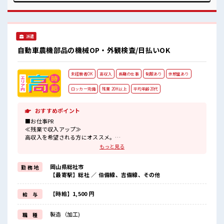
けど自分にもできそう≫ 新しいことにチャレンジするのは不
安だけど、 しっかり働く環境が整っています！ イチからスキ
ルUP・ステップUP目指していきましょう！ ≪様々なお仕事
をご提案≫ 一人で悩まず気軽に相談できる、 派遣のお仕事で
派遣
す！ ■職場の雰囲気 休憩室でホッと一息リフレッシュ！ 持ち
物が多いあなたにもぴったり☆ ロッカー付き職場♪ 残業がし
自動車農機部品の機械OP・外観検査/日払いOK
っかりあるお仕事！ 高収入もバッチリ目指せますよ！
未経験者OK
高収入
長期の仕事
制服あり
休憩室あり
ロッカー完備
残業 20H以上
平均年齢20代
おすすめポイント
■お仕事PR
≪残業で収入アップ≫
高収入を希望される方にオススメ。
残業は月20時間以上あります♪
もっと見る
≪ラクラク制服アリ≫
制服があるので、
岡山県総社市
勤 務 地
毎日の服装の悩み解消♪
【最寄駅】総社 ／ 伯備線、吉備線、その他
≪未経験でも活躍できる≫
新しいことにチャレンジするのは不安だけど、
しっかり働く環境が整っています！
【時給】1,500 円
給 与
イチからスキルUP・ステップUP目指していきましょう！
≪自分に合った期間で働ける≫
製造（加工)
職 種
福利厚生が整った派遣のお仕事です！