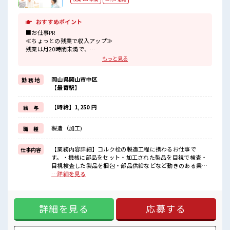
おすすめポイント
■お仕事PR
≪ちょっとの残業で収入アップ≫
残業は月20時間未満で、
ほどよく稼げます♪
もっと見る
≪ラクラク制服アリ≫
制服があるので、
岡山県岡山市中区
勤 務 地
毎日の服装の悩み解消♪
【最寄駅】
≪未経験OKの仕事≫
新しいことにチャレンジするのは不安だけど、
しっかり働く環境が整っています！
【時給】1,250 円
給 与
イチからスキルUP・ステップUP目指していきましょう！
≪様々なお仕事をご提案≫
製造（加工)
職 種
一人で悩まず気軽に相談できる、
派遣のお仕事です！
【業務内容詳細】コルク栓の製造工程に携わるお仕事で
仕事内容
■職場の雰囲気
す。・機械に部品をセット・加工された製品を目視で検査・
一息つける休憩スペースもあります！
目視検査した製品を梱包・部品供給などなど動きのある業務
持ち物が多いあなたにもぴったり☆
なので、体を動かしたい人にもおすすめ！【取扱製品情報】
…詳細を見る
ロッカー付き職場♪
コルク栓 ■お仕事PR ≪ちょっとの残業で収入アップ≫ 残業は
程よく残業あり！
月20時間未満で、 ほどよく稼げます♪ ≪ラクラク制服アリ≫
制服があるので、 毎日の服装の悩み解消♪ ≪未経験OKの仕
詳細を見る
応募する
事≫ 新しいことにチャレンジするのは不安だけど、 しっかり
働く環境が整っています！ イチからスキルUP・ステップUP
目指していきましょう！ ≪様々なお仕事をご提案≫ 一人で悩