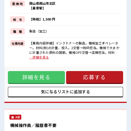
明るすぎたり奇抜でなければ基本的に自由！
岡山県岡山市北区
勤 務 地
(規定有)≪未経験の方も大カンゲイ≫
【最寄駅】
新しいことにチャレンジするのは不安だけど、
しっかり働く環境が整っています！
イチからスキルUP・ステップUP目指していきましょう！
【時給】1,500 円
給 与
≪自分に合った期間で働ける≫
福利厚生が整った派遣のお仕事です！
製造（加工)
職 種
■職場の雰囲気
『少人数』だからコミュニケーションも取りやすい？
【業務内容詳細】インクトナーの製造。機械加工オペレータ
仕事内容
明るすぎたり奇抜過ぎなければヘアカラーOK！
ー。材料(粉)の計量、投入。2交替→粉砕担当。機械で大まか
休憩室で楽しくおしゃべり！
に計量された原料の調節。機械OP3交替→混錬担当。材料投
ストレス解消☆
入や原料入れ替えの掃除、機械OP【取扱製品情報】 ■お仕事
…詳細を見る
残業はほとんどありません！
PR ≪自分の時間も大切≫ 残業はほとんどナシ！ 場合によって
はお願いすることもあります♪ ≪髪色自由で自分らしく働く
≫ 明るすぎたり奇抜でなければ基本的に自由！ (規定有)≪未
詳細を見る
応募する
経験の方も大カンゲイ≫ 新しいことにチャレンジするのは不
安だけど、 しっかり働く環境が整っています！ イチからスキ
ルUP・ステップUP目指していきましょう！ ≪自分に合った
期間で働ける≫ 福利厚生が整った派遣のお仕事です！ ■職場
気になるリストに
追加する
の雰囲気 『少人数』だからコミュニケーションも取りやす
い？ 明るすぎたり奇抜過ぎなければヘアカラーOK！ 休憩室
で楽しくおしゃべり！ ストレス解消☆ 残業はほとんどありま
せん！
派遣
機械操作員／履歴書不要