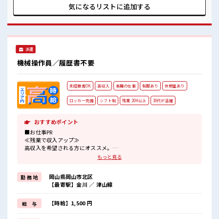
造未経験の方も多数活躍中【取扱製品情報】断熱材 ■お仕事
気になるリストに
追加する
PR ≪ちょっとの残業で収入アップ≫ 残業は月20時間未満で、
ほどよく稼げます♪ ≪週休2日制≫ 週末は家族や友人と一緒
にプライベート満喫！ ≪動きやすい制服アリ≫ 制服があるの
で、 毎日の服装の悩み解消♪ ≪未経験OKの仕事≫ 新しいこ
とにチャレンジするのは不安だけど、 しっかり働く環境が整
派遣
っています！ イチからスキルUP・ステップUP目指していき
ましょう！ ≪収入アップを目指せる≫ 高時給だらけの派遣の
機械操作員／履歴書不要
お仕事です！ ■職場の雰囲気 休憩室でホッと一息リフレッシ
ュ！ ロッカーあり！ 安心してお仕事に集中♪ 残業も1日1H程
度あるので給料の上乗せも期待できそう！
未経験者OK
高収入
長期の仕事
制服あり
休憩室あり
ロッカー完備
シフト制
残業 20H以上
30代が活躍
おすすめポイント
■お仕事PR
≪残業で収入アップ≫
高収入を希望される方にオススメ。
残業は月20時間以上あります♪
もっと見る
≪動きやすい制服アリ≫
制服があるので、
岡山県岡山市北区
勤 務 地
毎日の服装の悩み解消♪
【最寄駅】金川 ／ 津山線
≪未経験OKの仕事≫
新しいことにチャレンジするのは不安だけど、
しっかり働く環境が整っています！
【時給】1,500 円
給 与
イチからスキルUP・ステップUP目指していきましょう！
≪自分に向いている仕事が探せる≫