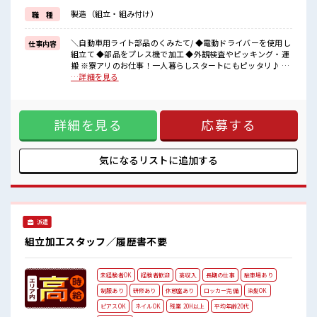
未経験でも安心してスタートできますね♪
製造（組立・組み付け）
職 種
《土日やすみのお仕事*》
家族や友達との予定が合わせやすいからプライベートも充実♪
＼自動車用ライト部品のくみたて/ ◆電動ドライバーを使用し
仕事内容
■職場の雰囲気
組立て ◆部品をプレス機で加工 ◆外観検査やピッキング・運
《10代～30代の方活躍中》
搬 ※寮アリのお仕事！一人暮らしスタートにもピッタリ♪ ■
動きやすい制服が無料★
お仕事PR 《住まいとお仕事同時にGET*》 自宅から職場が遠
…詳細を見る
休憩室・ロッカー完備！
くても安心！ 手ぶらでOK◎家電付きワンルーム寮に無料で住
持ち物が多くてもあんしんですね♪
めちゃう☆ さらに自転車も無料でレンタル！ 駐車場も完備な
うれしい髪型・髪色自由！
のでマイカーの持ち込みもできます！ お買い物もラクラクで
周辺は業務スーパー・コンビニ・郵便局があるから充実度バツグン
詳細を見る
応募する
すね♪ 《教育体制ばっちり*》 イチからスキルUPできる！ 初
☆
日は座学で安全教育！ 2日目からは先輩がそばにいて教えてく
#ryo
れます！ 未経験でも安心してスタートできますね♪ 《土日や
すみのお仕事*》 家族や友達との予定が合わせやすいからプラ
気になるリストに
追加する
イベートも充実♪ ■職場の雰囲気 《10代～30代の方活躍中》
動きやすい制服が無料★ 休憩室・ロッカー完備！ 持ち物が多
くてもあんしんですね♪ うれしい髪型・髪色自由！ 周辺は業
務スーパー・コンビニ・郵便局があるから充実度バツグン☆
#ryo
派遣
組立加工スタッフ／履歴書不要
未経験者OK
経験者歓迎
高収入
長期の仕事
駐車場あり
制服あり
研修あり
休憩室あり
ロッカー完備
染髪OK
ピアスOK
ネイルOK
残業 20H以上
平均年齢20代