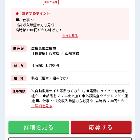
30代が活躍
おすすめポイント
■お仕事PR
《高収入希望の方必見*》
高時給1700円だから稼げる！
さらに残業は月20時間以上あります♪
もっと見る
頑張りが返ってくるからヤリガイ抜群ですね★
《教育体制ばっちり*》
広島県東広島市
勤 務 地
イチからスキルUPできる！
【最寄駅】八本松 ／ 山陽本線
初日は座学で安全教育！
2日目からは先輩がそばにいて教えてくれます！
未経験でも安心してスタートできますね◎
【時給】1,700 円
給 与
《土日やすみのお仕事*》
家族や友達との予定が合わせやすいからプライベートも充実♪
製造（組立・組み付け）
職 種
《無料の駐車場あります*》
バイク・マイカーで通勤できます！
日ごろのお買い物もラクラクですね★
＼自動車用ライト部品のくみたて/ ◆電動ドライバーを使用し
仕事内容
組立て ◆部品をプレス機で加工 ◆外観検査やピッキング・運
■職場の雰囲気
搬 ■お仕事PR 《高収入希望の方必見*》 高時給1700円だから
《10代～30代の方活躍中》
稼げる！ さらに残業は月20時間以上あります♪ 頑張りが返っ
…詳細を見る
動きやすい制服が無料で貸与★
てくるからヤリガイ抜群ですね★ 《教育体制ばっちり*》 イ
休憩室・ロッカー完備！
チからスキルUPできる！ 初日は座学で安全教育！ 2日目から
持ち物が多くてもあんしんですね♪
は先輩がそばにいて教えてくれます！ 未経験でも安心してス
うれしい髪型・髪色自由！
詳細を見る
応募する
タートできますね◎ 《土日やすみのお仕事*》 家族や友達と
周辺は業務スーパー・コンビニ・郵便局があるから充実度バツグン
の予定が合わせやすいからプライベートも充実♪ 《無料の駐
☆
車場あります*》 バイク・マイカーで通勤できます！ 日ごろ