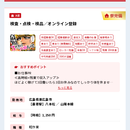
寮完備
派遣
検査・点検・検品／オンライン登録
未経験者OK
経験者歓迎
高収入
長期の仕事
駐車場あり
寮あり
寮あり (寮費無料)
制服あり
研修あり
休憩室あり
社員食堂あり
ロッカー完備
染髪OK
シフト制
残業 20H未満
平均年齢20代
30代が活躍
おすすめポイント
■お仕事PR
≪高時給+残業で収入アップ≫
ほどよく稼げて3日働いたら3日お休みなのでしっかり体を休ませら
れます♪
もっと見る
≪寮費無料≫
家電付き1R寮完備！
広島県東広島市
勤 務 地
住まいも安心◎≪未経験OKの仕事≫
【最寄駅】八本松 ／ 山陽本線
新しいことにチャレンジするのは不安だけどしっかり働く環境が整
っています！
イチからスキルUP・ステップUP目指していきましょう！
【時給】1,250 円
給 与
≪施設が充実している≫
夜勤でも食堂が利用できいつでもあったかいご飯が食べれる♪
軽作業
職 種
施設内にコンビニも設備されているので便利です♪