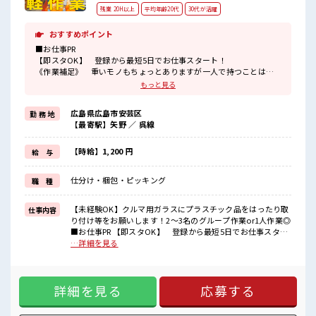
残業 20H以上
平均年齢20代
30代が活躍
おすすめポイント
■お仕事PR
【即スタOK】 登録から最短5日でお仕事スタート！
《作業補足》 重いモノもちょっとありますが一人で持つことはな
いので安心！
もっと見る
フォークリフト作業ケイケンのある方は運搬もお願いします！
《通勤》バイク・自転車・公共交通機関をご利用くださいネ！
広島県広島市安芸区
勤 務 地
通勤交通費も支給されます！
【最寄駅】矢野 ／ 呉線
お弁当を数種類から選んで注文OK♪
ユニフォームの貸し出しがあるのもうれしいpoint☆
コンビニが近くにありベンリ！
【時給】1,200 円
給 与
とりあえずの応募も大カンゲイ！
気になった方はお気軽にご応募くださいネ★
仕分け・梱包・ピッキング
職 種
■職場の雰囲気
10代～30代の男性スタッフさんもカツヤク中の職場☆
【未経験OK】クルマ用ガラスにプラスチック品をはったり取
仕事内容
とってもキレイで空調完備も完備♪
り付け等をお願いします！2～3名のグループ作業or1人作業◎
年中カイテキにオシゴトしていただけます♪
■お仕事PR 【即スタOK】 登録から最短5日でお仕事スター
髪のカラーリングはキバツ過ぎなければOK♪
ト！ 《作業補足》 重いモノもちょっとありますが一人で持
…詳細を見る
ロッカー・休憩室もあり◎
つことはないので安心！ フォークリフト作業ケイケンのあ
る方は運搬もお願いします！ 《通勤》バイク・自転車・公共
交通機関をご利用くださいネ！ 通勤交通費も支給されま
詳細を見る
応募する
す！ お弁当を数種類から選んで注文OK♪ ユニフォームの貸
し出しがあるのもうれしいpoint☆ コンビニが近くにありベン
リ！ とりあえずの応募も大カンゲイ！ 気になった方はお気軽