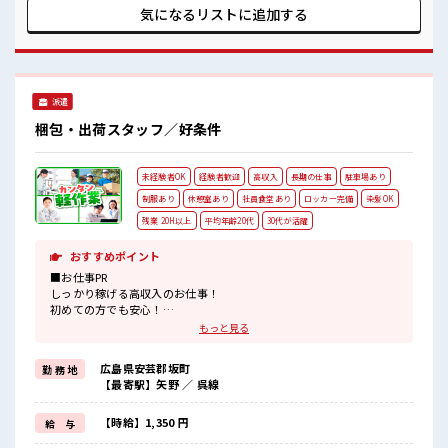
にご応募くださいネ★ ■職場の雰囲気 10代～30代の男性スタ
気になるリストに
追加する
ッフさんもカツヤク中の職場☆ とってもキレイで空調完備も
完備♪ 年中カイテキにオシゴトしていただけます♪ 髪のカラ
ーリングはキバツ過ぎなければOK♪ ロッカー・休憩室もあり
◎
派遣
梱包・出荷スタッフ／好条件
未経験者OK
経験者歓迎
高収入
長期の仕事
駐車場あり
制服あり
休憩室あり
社員食堂あり
ロッカー完備
染髪OK
残業 20H以上
平均年齢20代
30代が活躍
おすすめポイント
■お仕事PR
しっかり稼げる高収入のお仕事！
初めての方でも安心！
担当がしっかりバックアップします。
もっと見る
≪こんな方にオススメ≫
・製造業の工場勤務に興味がある方。
広島県安芸郡坂町
勤 務 地
・高収入で働きたい方。
【最寄駅】矢野 ／ 呉線
・担当者のサポートが必要な方。
≪残業で収入アップ≫
高収入を希望される方にオススメ。
【時給】1,350 円
給 与
残業は月20時間以上あります♪