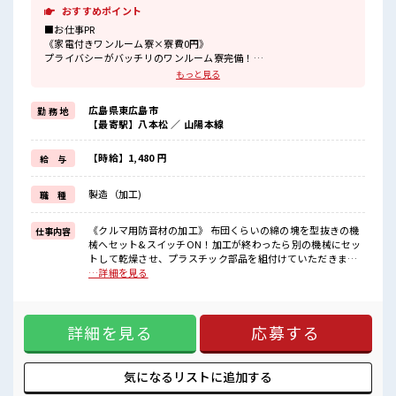
おすすめポイント
■お仕事PR
《家電付きワンルーム寮×寮費0円》
プライバシーがバッチリのワンルーム寮完備！
TV/洗濯機/冷蔵庫/電子レンジ/エアコンなどの大型家電が備え付けな
もっと見る
ので引っ越しがとってもラクチン！
現地までの赴任交通費も支給されます！
広島県東広島市
勤 務 地
寮の周辺環境は、
【最寄駅】八本松 ／ 山陽本線
車で10分圏内に銀行/郵便局/スーパー/コンビニなどがあり生活に困
らない便利な環境！
※寮費有料(時給1620円)の選択もOK！
【時給】1,480 円
給 与
《未経験OK×土日休み》
製造（加工)
職 種
まずは日勤帯でお仕事がスタートするので、
未経験の方も安心！
慣れてきたら2交替へ移行となり、
《クルマ用防音材の加工》 布団くらいの綿の塊を型抜きの機
仕事内容
ジャンジャン稼ぐことができます♪
械へセット&スイッチON！加工が終わったら別の機械にセッ
2交替になれば「月収30万円以上」稼げることも！
トして乾燥させ、プラスチック部品を組付けていただきま
お休みは「土日休み」なのでリズムが整いやすくて安心ですね！
す。 ※寮アリのお仕事！一人暮らしスタートにもピッタリ♪
…詳細を見る
大型連休があるのでプライベートも充実に♪
■お仕事PR 《家電付きワンルーム寮×寮費0円》 プライバシ
ーがバッチリのワンルーム寮完備！ TV/洗濯機/冷蔵庫/電子レ
■職場の雰囲気
ンジ/エアコンなどの大型家電が備え付けなので引っ越しがと
20代・30代の方活躍中！
詳細を見る
応募する
ってもラクチン！ 現地までの赴任交通費も支給されます！ 寮
広くて大きな工場です♪
の周辺環境は、 車で10分圏内に銀行/郵便局/スーパー/コンビ
ロッカー・休憩室・社員食堂完備！
ニなどがあり生活に困らない便利な環境！ ※寮費有料(時給
1食480円程でおいしいお弁当の注文もできます！
1620円)の選択もOK！ 《未経験OK×土日休み》 まずは日勤
気になるリストに
追加する
無料送迎バスあり！
帯でお仕事がスタートするので、 未経験の方も安心！ 慣れて