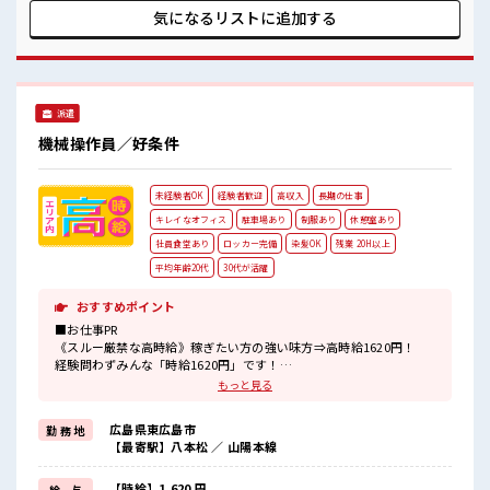
自由でOK(詳しくは担当へ)☆ 休憩所/ロッカー完備！ アット
気になるリストに
追加する
ホームな雰囲気なのでスグに馴染めそう♪
派遣
機械操作員／好条件
未経験者OK
経験者歓迎
高収入
長期の仕事
キレイなオフィス
駐車場あり
制服あり
休憩室あり
社員食堂あり
ロッカー完備
染髪OK
残業 20H以上
平均年齢20代
30代が活躍
おすすめポイント
■お仕事PR
《スルー厳禁な高時給》稼ぎたい方の強い味方⇒高時給1620円！
経験問わずみんな「時給1620円」です！
まずは日勤帯でお仕事がスタートするので、
もっと見る
未経験の方も安心！
慣れてきたら2交替へ移行となり、
広島県東広島市
勤 務 地
ジャンジャン稼ぐことができます♪
【最寄駅】八本松 ／ 山陽本線
2交替になれば「月収33万円以上」稼げることも！
お休みは「土日休み」なのでリズムが整いやすくて安心ですね！
大型連休があるのでプライベートも充実に♪
【時給】1,620 円
給 与