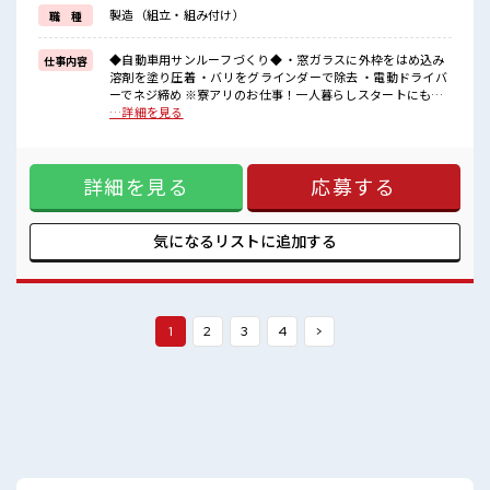
《残業多めだから稼げる*》
製造（組立・組み付け）
職 種
残業は月20時間以上あるのでお給料に上乗せできる★
頑張った分しっかり返ってくるのでヤリガイ抜群！
◆自動車用サンルーフづくり◆ ・窓ガラスに外枠をはめ込み
仕事内容
■職場の雰囲気
溶剤を塗り圧着 ・バリをグラインダーで除去 ・電動ドライバ
幅広い年代の方がカツヤク中★
ーでネジ締め ※寮アリのお仕事！一人暮らしスタートにもピ
空調完備でカイテキに働ける♪
ッタリ♪ ■お仕事PR 《住まいもお仕事も同時にHET*》 家電
…詳細を見る
休憩所・ロッカー・更衣室完備！
が備え付けのワンルーム寮があります！ 毎月の寮費は… ◆寮
1着目の制服は無料支給なので事前の準備は不要です◎
費無料の場合:時給1300円 ◆寮費有料の場合:時給1450円 どち
車・バイク・自転車通勤OK！
らかを選択できます！ 銀行・郵便局・スーパー・コンビニな
工場近くに駐車場があります！
詳細を見る
応募する
どは 寮から車で10分圏内にあるのでとっても便利☆ 駐車場が
#ryo
あるので車の持ち込みもOKです！ 赴任時の交通費の支給もあ
ります◎ 《残業多めだから稼げる*》 残業は月20時間以上あ
るのでお給料に上乗せできる★ 頑張った分しっかり返ってく
気になるリストに
追加する
るのでヤリガイ抜群！ ■職場の雰囲気 幅広い年代の方がカツ
ヤク中★ 空調完備でカイテキに働ける♪ 休憩所・ロッカー・
更衣室完備！ 1着目の制服は無料支給なので事前の準備は不要
です◎ 車・バイク・自転車通勤OK！ 工場近くに駐車場があ
ります！ #ryo
1
2
3
4
>