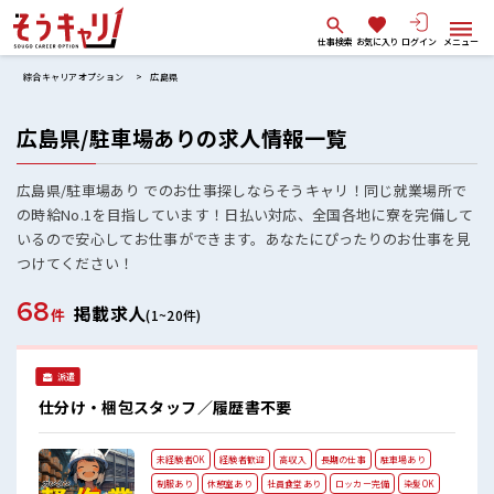
仕事検索
お気に入り
ログイン
メニュー
綜合キャリアオプション
広島県
広島県/駐車場ありの求人情報一覧
広島県/駐車場あり でのお仕事探しならそうキャリ！同じ就業場所で
の時給No.1を目指しています！日払い対応、全国各地に寮を完備して
いるので安心してお仕事ができます。あなたにぴったりのお仕事を見
つけてください！
68
掲載求人
件
(1~20件)
派遣
仕分け・梱包スタッフ／履歴書不要
未経験者OK
経験者歓迎
高収入
長期の仕事
駐車場あり
制服あり
休憩室あり
社員食堂あり
ロッカー完備
染髪OK