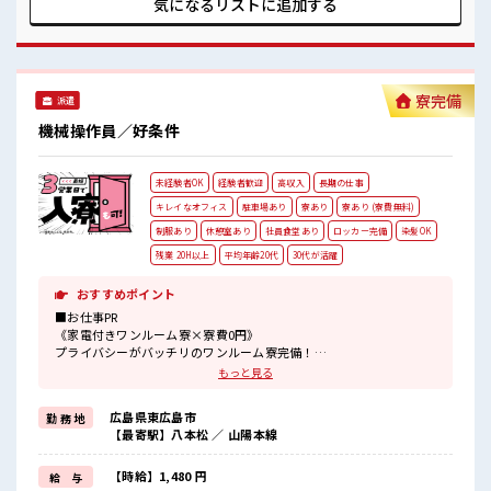
気になるリストに
追加する
■職場の雰囲気 派手すぎなければ多少のヘアカラーもOKなの
はウレシイPoint☆ 未経験でも分かるように上司が熱意をもっ
てサポートしてくれます♪ 周囲にはコンビニや娯楽施設もあ
り♪ #ryo
寮完備
派遣
機械操作員／好条件
未経験者OK
経験者歓迎
高収入
長期の仕事
キレイなオフィス
駐車場あり
寮あり
寮あり (寮費無料)
制服あり
休憩室あり
社員食堂あり
ロッカー完備
染髪OK
残業 20H以上
平均年齢20代
30代が活躍
おすすめポイント
■お仕事PR
《家電付きワンルーム寮×寮費0円》
プライバシーがバッチリのワンルーム寮完備！
TV/洗濯機/冷蔵庫/電子レンジ/エアコンなどの大型家電が備え付けな
もっと見る
ので引っ越しがとってもラクチン！
現地までの赴任交通費も支給されます！
広島県東広島市
勤 務 地
寮の周辺環境は、
【最寄駅】八本松 ／ 山陽本線
車で10分圏内に銀行/郵便局/スーパー/コンビニなどがあり生活に困
らない便利な環境！
※寮費有料(時給1620円)の選択もOK！
【時給】1,480 円
給 与