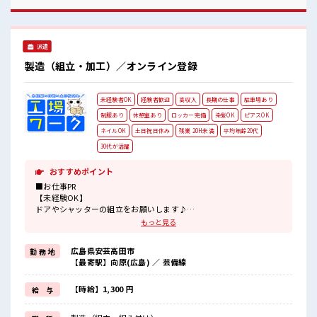
丁寧な指導・フォロー体制があるので未経験でも安心♪
きたら2交替へ移行となり、 ジャンジャン稼ぐことができます
#ryo
♪ 2交替になれば「月収30万円以上」稼げることも！ お休み
は「土日休み」なのでリズムが整いやすくて安心ですね！ 大
型連休があるのでプライベートも充実に♪ ■職場の雰囲気 20
派遣
代・30代の方活躍中！ 広くて大きな工場です♪ ロッカー・休
憩室・社員食堂完備！ 1食480円程でおいしいお弁当の注文も
製造（組立・加工）／オンライン登録
できます！ 無料送迎バスあり！ 丁寧な指導・フォロー体制が
あるので未経験でも安心♪ #ryo
未経験者OK
経験者歓迎
高収入
長期の仕事
駐車場あり
制服あり
休憩室あり
ロッカー完備
染髪OK
ピアスOK
ネイルOK
土日祝日休み
残業 20H未満
平均年齢20代
30代が活躍
おすすめポイント
■お仕事PR
【未経験OK】
ドアやシャッターの組立をお願いします♪
もっと見る
高時給でしっかり稼げる高収入のお仕事！
担当がしっかりバックアップします。
広島県安芸高田市
勤 務 地
≪こんな方にオススメ≫
【最寄駅】向原(広島) ／ 芸備線
・製造業の工場勤務に興味がある方。
・高収入で働きたい方。
・担当者のサポートが必要な方。
【時給】1,300 円
給 与
≪経験を活かせる≫
これまでの経験を活かしませんか？