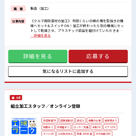
《未経験OK×土日休み》
製造（加工)
職 種
まずは日勤帯でお仕事がスタートするので、
未経験の方も安心！
慣れてきたら2交替へ移行となり、
《クルマ用防音材の加工》 布団くらいの綿の塊を型抜きの機
仕事内容
ジャンジャン稼ぐことができます♪
械へセット&スイッチON！加工が終わったら別の機械にセッ
2交替になれば「月収30万円以上」稼げることも！
トして乾燥させ、プラスチック部品を組付けていただきま
お休みは「土日休み」なのでリズムが整いやすくて安心ですね！
す。 ※寮アリのお仕事！一人暮らしスタートにもピッタリ♪
…詳細を見る
大型連休があるのでプライベートも充実に♪
■お仕事PR 《家電付きワンルーム寮×寮費0円》 プライバシ
ーがバッチリのワンルーム寮完備！ TV/洗濯機/冷蔵庫/電子レ
■職場の雰囲気
ンジ/エアコンなどの大型家電が備え付けなので引っ越しがと
20代・30代の方活躍中！
詳細を見る
応募する
ってもラクチン！ 現地までの赴任交通費も支給されます！ 寮
広くて大きな工場です♪
の周辺環境は、 車で10分圏内に銀行/郵便局/スーパー/コンビ
ロッカー・休憩室・社員食堂完備！
ニなどがあり生活に困らない便利な環境！ ※寮費有料(時給
1食480円程でおいしいお弁当の注文もできます！
1620円)の選択もOK！ 《未経験OK×土日休み》 まずは日勤
気になるリストに
追加する
無料送迎バスあり！
帯でお仕事がスタートするので、 未経験の方も安心！ 慣れて
丁寧な指導・フォロー体制があるので未経験でも安心♪
きたら2交替へ移行となり、 ジャンジャン稼ぐことができます
#ryo
♪ 2交替になれば「月収30万円以上」稼げることも！ お休み
は「土日休み」なのでリズムが整いやすくて安心ですね！ 大
型連休があるのでプライベートも充実に♪ ■職場の雰囲気 20
派遣
代・30代の方活躍中！ 広くて大きな工場です♪ ロッカー・休
憩室・社員食堂完備！ 1食480円程でおいしいお弁当の注文も
組立加工スタッフ／オンライン登録
できます！ 無料送迎バスあり！ 丁寧な指導・フォロー体制が
あるので未経験でも安心♪ #ryo
未経験者OK
経験者歓迎
高収入
長期の仕事
駐車場あり
制服あり
休憩室あり
ロッカー完備
染髪OK
ピアスOK
ネイルOK
土日祝日休み
残業 20H未満
平均年齢20代