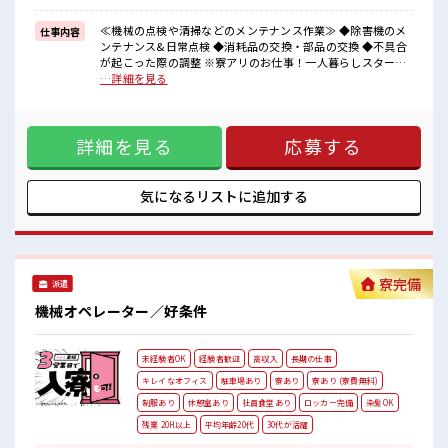
■職場の雰囲気
≪機械の点検や清掃などのメンテナンス作業≫ ◆除害機のメ
仕事内容
派手すぎなければ多少のヘアカラーもOKなのはウレシイPoint☆
ンテナンス&日常点検 ◆消耗品の交換・部品の交換 ◆不具合
未経験でも分かるように上司が熱意をもってサポートしてくれます
が起こった際の調整 ※寮アリのお仕事！一人暮らしスタート
♪
にもピッタリ♪ ■お仕事PR ≪高時給+残業で収入アップ≫ ほ
…詳細を見る
周囲にはコンビニや娯楽施設もあり♪
どよく稼げて3日働いたら3日お休みなのでしっかり体を休ま
#ryo
せられます♪ ≪寮費無料≫ 家電付き1R寮完備！ 住まいも安心
◎≪未経験OKの仕事≫ 新しいことにチャレンジするのは不安
詳細を見る
応募する
だけどしっかり働く環境が整っています！ イチからスキル
UP・ステップUP目指していきましょう！ ≪施設が充実して
いる≫ 夜勤でも食堂が利用できいつでもあったかいご飯が食
べれる♪ 施設内にコンビニも設備されているので便利です♪
気になるリストに
追加する
■職場の雰囲気 派手すぎなければ多少のヘアカラーもOKなの
はウレシイPoint☆ 未経験でも分かるように上司が熱意をもっ
てサポートしてくれます♪ 周囲にはコンビニや娯楽施設もあ
り♪ #ryo
寮完備
派遣
機械オペレーター／好条件
未経験者OK
経験者歓迎
高収入
長期の仕事
キレイなオフィス
駐車場あり
寮あり
寮あり (寮費無料)
制服あり
休憩室あり
社員食堂あり
ロッカー完備
染髪OK
残業 20H以上
平均年齢20代
30代が活躍