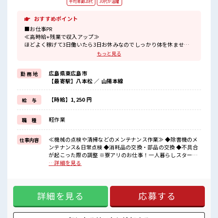
平均年齢20代
30代が活躍
おすすめポイント
■お仕事PR
≪高時給+残業で収入アップ≫
ほどよく稼げて3日働いたら3日お休みなのでしっかり体を休ませら
れます♪
もっと見る
≪寮費無料≫
家電付き1R寮完備！
広島県東広島市
勤 務 地
住まいも安心◎≪未経験OKの仕事≫
【最寄駅】八本松 ／ 山陽本線
新しいことにチャレンジするのは不安だけどしっかり働く環境が整
っています！
イチからスキルUP・ステップUP目指していきましょう！
【時給】1,250 円
給 与
≪施設が充実している≫
夜勤でも食堂が利用できいつでもあったかいご飯が食べれる♪
軽作業
職 種
施設内にコンビニも設備されているので便利です♪
■職場の雰囲気
≪機械の点検や清掃などのメンテナンス作業≫ ◆除害機のメ
仕事内容
派手すぎなければ多少のヘアカラーもOKなのはウレシイPoint☆
ンテナンス&日常点検 ◆消耗品の交換・部品の交換 ◆不具合
未経験でも分かるように上司が熱意をもってサポートしてくれます
が起こった際の調整 ※寮アリのお仕事！一人暮らしスタート
♪
にもピッタリ♪ ■お仕事PR ≪高時給+残業で収入アップ≫ ほ
…詳細を見る
周囲にはコンビニや娯楽施設もあり♪
どよく稼げて3日働いたら3日お休みなのでしっかり体を休ま
#ryo
せられます♪ ≪寮費無料≫ 家電付き1R寮完備！ 住まいも安心
◎≪未経験OKの仕事≫ 新しいことにチャレンジするのは不安
詳細を見る
応募する
だけどしっかり働く環境が整っています！ イチからスキル
UP・ステップUP目指していきましょう！ ≪施設が充実して
いる≫ 夜勤でも食堂が利用できいつでもあったかいご飯が食
べれる♪ 施設内にコンビニも設備されているので便利です♪