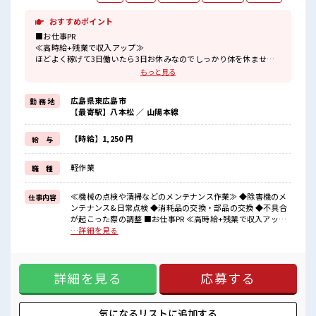
おすすめポイント
■お仕事PR
≪高時給+残業で収入アップ≫
ほどよく稼げて3日働いたら3日お休みなのでしっかり体を休ませら
れます♪
もっと見る
≪未経験OKの仕事≫
新しいことにチャレンジするのは不安だけどしっかり働く環境が整
広島県東広島市
勤 務 地
っています！
【最寄駅】八本松 ／ 山陽本線
イチからスキルUP・ステップUP目指していきましょう！
≪施設が充実している≫
夜勤でも食堂が利用できいつでもあったかいご飯が食べれる♪
【時給】1,250 円
給 与
施設内にコンビニも設備されているので便利です♪
軽作業
職 種
■職場の雰囲気
派手すぎなければ多少のヘアカラーもOKなのはウレシイPoint☆
未経験でも分かるように上司が熱意をもってサポートしてくれます
≪機械の点検や清掃などのメンテナンス作業≫ ◆除害機のメ
仕事内容
♪
ンテナンス&日常点検 ◆消耗品の交換・部品の交換 ◆不具合
周囲にはコンビニや娯楽施設もあり♪
が起こった際の調整 ■お仕事PR ≪高時給+残業で収入アップ
≫ ほどよく稼げて3日働いたら3日お休みなのでしっかり体を
…詳細を見る
休ませられます♪ ≪未経験OKの仕事≫ 新しいことにチャレ
ンジするのは不安だけどしっかり働く環境が整っています！
イチからスキルUP・ステップUP目指していきましょう！ ≪
詳細を見る
応募する
施設が充実している≫ 夜勤でも食堂が利用できいつでもあっ
たかいご飯が食べれる♪ 施設内にコンビニも設備されている
ので便利です♪ ■職場の雰囲気 派手すぎなければ多少のヘア
カラーもOKなのはウレシイPoint☆ 未経験でも分かるように
気になるリストに
追加する