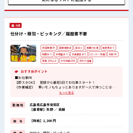
動きやすい制服・安全靴が貸与！
☆ このチャンスお見逃しなく！ ■職場の雰囲気 ≪10代～30
事前準備なしOK☆
代の方活躍中≫ 休憩室・鍵付きロッカー完備！ 荷物が多くて
#ryo
もあんしん☆ さらに1食470円でお弁当が注文できる！ お財布
にやさしいですね♪ 動きやすい制服・安全靴が貸与！ 事前準
備なしOK☆ #ryo
派遣
仕分け・梱包・ピッキング／履歴書不要
未経験者OK
経験者歓迎
高収入
長期の仕事
駐車場あり
制服あり
休憩室あり
社員食堂あり
ロッカー完備
染髪OK
残業 20H以上
平均年齢20代
30代が活躍
おすすめポイント
■お仕事PR
【即スタOK】 登録から最短5日でお仕事スタート！
《作業補足》 重いモノもちょっとありますが一人で持つことはな
いので安心！
もっと見る
フォークリフト作業ケイケンのある方は運搬もお願いします！
《通勤》バイク・自転車・公共交通機関をご利用くださいネ！
広島県広島市安芸区
勤 務 地
通勤交通費も支給されます！
【最寄駅】矢野 ／ 呉線
お弁当を数種類から選んで注文OK♪
ユニフォームの貸し出しがあるのもうれしいpoint☆
コンビニが近くにありベンリ！
【時給】1,200 円
給 与
とりあえずの応募も大カンゲイ！
気になった方はお気軽にご応募くださいネ★
仕分け・梱包・ピッキング