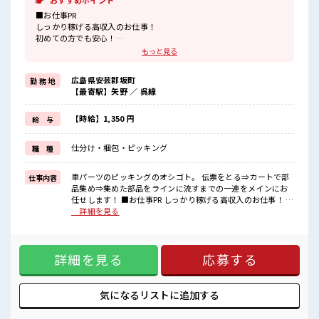
おすすめポイント
■お仕事PR
しっかり稼げる高収入のお仕事！
初めての方でも安心！
担当がしっかりバックアップします。
もっと見る
≪こんな方にオススメ≫
・製造業の工場勤務に興味がある方。
広島県安芸郡坂町
勤 務 地
・高収入で働きたい方。
【最寄駅】矢野 ／ 呉線
・担当者のサポートが必要な方。
≪残業で収入アップ≫
高収入を希望される方にオススメ。
【時給】1,350 円
給 与
残業は月20時間以上あります♪
≪髪色自由で自分らしく働く≫
仕分け・梱包・ピッキング
職 種
明るすぎたり、
奇抜でなければOK！
基本的に髪色自由(会社の規定があります)。
車パーツのピッキングのオシゴト。 伝票をとる⇒カートで部
仕事内容
品集め⇒集めた部品をラインに流すまでの一連をメインにお
カート押して歩きまわるのでダイエットにもなって一石二鳥です。
任せします！ ■お仕事PR しっかり稼げる高収入のお仕事！ 初
めての方でも安心！ 担当がしっかりバックアップします。 ≪
…詳細を見る
■職場の雰囲気
こんな方にオススメ≫ ・製造業の工場勤務に興味がある方。
明るすぎたり奇抜すぎはNGですが、
・高収入で働きたい方。 ・担当者のサポートが必要な方。 ≪
基本的に髪型自由でOK(詳しくは担当へ)☆
残業で収入アップ≫ 高収入を希望される方にオススメ。 残業
ロッカーあり！
詳細を見る
応募する
は月20時間以上あります♪ ≪髪色自由で自分らしく働く≫ 明
プライベート空間を楽しみませんか？
るすぎたり、 奇抜でなければOK！ 基本的に髪色自由(会社の
規定があります)。 カート押して歩きまわるのでダイエットに
もなって一石二鳥です。 ■職場の雰囲気 明るすぎたり奇抜す
気になるリストに
追加する
ぎはNGですが、 基本的に髪型自由でOK(詳しくは担当へ)☆
ロッカーあり！ プライベート空間を楽しみませんか？