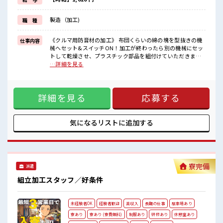
■職場の雰囲気
製造（加工)
職 種
20代・30代の方活躍中！
広くて大きな工場です♪
ロッカー・休憩室・社員食堂完備！
《クルマ用防音材の加工》 布団くらいの綿の塊を型抜きの機
仕事内容
1食480円程でおいしいお弁当の注文もできます！
械へセット&スイッチON！加工が終わったら別の機械にセッ
無料送迎バスあり！
トして乾燥させ、プラスチック部品を組付けていただきま
丁寧な指導・フォロー体制があるので未経験でも安心♪
す。 ■お仕事PR 《スルー厳禁な高時給》稼ぎたい方の強い味
…詳細を見る
方⇒高時給1620円！ 経験問わずみんな「時給1620円」です！
まずは日勤帯でお仕事がスタートするので、 未経験の方も安
心！ 慣れてきたら2交替へ移行となり、 ジャンジャン稼ぐこ
詳細を見る
応募する
とができます♪ 2交替になれば「月収33万円以上」稼げるこ
とも！ お休みは「土日休み」なのでリズムが整いやすくて安
心ですね！ 大型連休があるのでプライベートも充実に♪ ■職
場の雰囲気 20代・30代の方活躍中！ 広くて大きな工場です♪
気になるリストに
追加する
ロッカー・休憩室・社員食堂完備！ 1食480円程でおいしいお
弁当の注文もできます！ 無料送迎バスあり！ 丁寧な指導・フ
ォロー体制があるので未経験でも安心♪
寮完備
派遣
組立加工スタッフ／好条件
未経験者OK
経験者歓迎
高収入
長期の仕事
駐車場あり
寮あり
寮あり (寮費無料)
制服あり
研修あり
休憩室あり