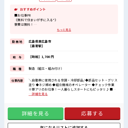
おすすめポイント
■お仕事PR
《無料で住まいが手に入る*》
寮費は無料！
しかも家電付きのワンルーム☆
もっと見る
一人暮らしを始めたい人にはもってこい！
ぜひ新しい生活のスタートを踏み出しましょう♪
広島県東広島市
勤 務 地
【最寄駅】
《うれしい高時給*》
高時給1700円×残業多めだから稼げる★
頑張った分しっかり返ってくるのでヤリガイ抜群！
【時給】1,700 円
給 与
《未経験OK*》
製造（組立・組み付け）
職 種
初めての方も大カンゲイ！
2週間ほどは教育担当として社員が1名つきます！
分からないことがあればすぐに聞ける環境です！
＼自動車に使用される空調・冷却部品/ ◆部品セット・グリス
仕事内容
お金を稼ぎながらスキルアップもできちゃいます☆
塗り ◆ネジ締め ◆組立機械のオペレーター ◆チェック作業
このチャンスお見逃しなく！
※寮アリのお仕事！一人暮らしスタートにもピッタリ♪ ■お
仕事PR 《無料で住まいが手に入る*》 寮費は無料！ しかも家
…詳細を見る
■職場の雰囲気
電付きのワンルーム☆ 一人暮らしを始めたい人にはもってこ
≪10代～30代の方活躍中≫
い！ ぜひ新しい生活のスタートを踏み出しましょう♪ 《うれ
しい高時給*》 高時給1700円×残業多めだから稼げる★ 頑張
休憩室・鍵付きロッカー完備！
詳細を見る
応募する
った分しっかり返ってくるのでヤリガイ抜群！ 《未経験
荷物が多くてもあんしん☆
OK*》 初めての方も大カンゲイ！ 2週間ほどは教育担当とし
さらに1食470円でお弁当が注文できる！
て社員が1名つきます！ 分からないことがあればすぐに聞ける
お財布にやさしいですね♪
環境です！ お金を稼ぎながらスキルアップもできちゃいます
気になるリストに
追加する