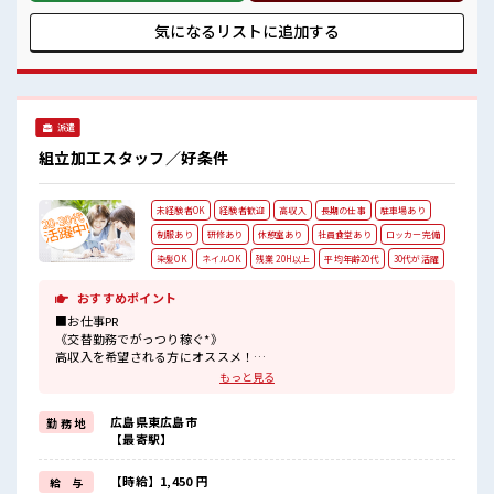
ります◎ 《残業多めだから稼げる*》 残業は月20時間以上あ
るのでお給料に上乗せできる★ 頑張った分しっかり返ってく
気になるリストに
追加する
るのでヤリガイ抜群！ ■職場の雰囲気 幅広い年代の方がカツ
ヤク中★ 空調完備でカイテキに働ける♪ 休憩所・ロッカー・
更衣室完備！ 1着目の制服は無料支給なので事前の準備は不要
です◎ 車・バイク・自転車通勤OK！ 工場近くに駐車場があ
ります！ #ryo
派遣
組立加工スタッフ／好条件
未経験者OK
経験者歓迎
高収入
長期の仕事
駐車場あり
制服あり
研修あり
休憩室あり
社員食堂あり
ロッカー完備
染髪OK
ネイルOK
残業 20H以上
平均年齢20代
30代が活躍
おすすめポイント
■お仕事PR
《交替勤務でがっつり稼ぐ*》
高収入を希望される方にオススメ！
うれしい高時給1450円！
もっと見る
夜勤の場合は時給1813円になるので残業を含めると…
月収30万円以上稼ぐことも可能です！
広島県東広島市
勤 務 地
頑張った分しっかり返ってくるのでヤリガイ抜群★
【最寄駅】
《未経験の方も大カンゲイ*》
新しいことにチャレンジするのは不安だけど、
しっかり働く環境が整っています！
【時給】1,450 円
給 与