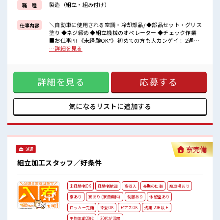
製造（組立・組み付け）
職 種
《駐車場完備*》
マイカー通勤できます！
無料の従業員専用駐車場あり♪
＼自動車に使用される空調・冷却部品/ ◆部品セット・グリス
仕事内容
周辺にはにコンビニ、
塗り ◆ネジ締め ◆組立機械のオペレーター ◆チェック作業
スーパーあり！
■お仕事PR 《未経験OK*》 初めての方も大カンゲイ！ 2週間
通勤も買い物ラクラクですね☆
ほどは教育担当として社員が1名つきます！ 分からないことが
…詳細を見る
あればすぐに聞ける環境です！ お金を稼ぎながらスキルアッ
■職場の雰囲気
プもできちゃいます☆ このチャンスお見逃しなく！ 《うれし
≪10代～30代の方活躍中≫
い高時給*》 高時給1700円×残業多めだから稼げる★ 頑張っ
詳細を見る
応募する
た分しっかり返ってくるのでヤリガイ抜群！ 《駐車場完備*》
休憩室・鍵付きロッカー完備！
マイカー通勤できます！ 無料の従業員専用駐車場あり♪ 周辺
荷物が多くてもあんしんです☆
にはにコンビニ、 スーパーあり！ 通勤も買い物ラクラクです
さらに1食470円でお弁当が注文できる！
ね☆ ■職場の雰囲気 ≪10代～30代の方活躍中≫ 休憩室・鍵
気になるリストに
追加する
お財布にやさしいですね♪
付きロッカー完備！ 荷物が多くてもあんしんです☆ さらに1
動きやすい制服・安全靴が貸与！
食470円でお弁当が注文できる！ お財布にやさしいですね♪
事前準備なしでOK☆
動きやすい制服・安全靴が貸与！ 事前準備なしでOK☆
寮完備
派遣
組立加工スタッフ／好条件
未経験者OK
経験者歓迎
高収入
長期の仕事
駐車場あり
寮あり
寮あり (寮費無料)
制服あり
休憩室あり
ロッカー完備
染髪OK
ピアスOK
残業 20H以上
平均年齢20代
30代が活躍