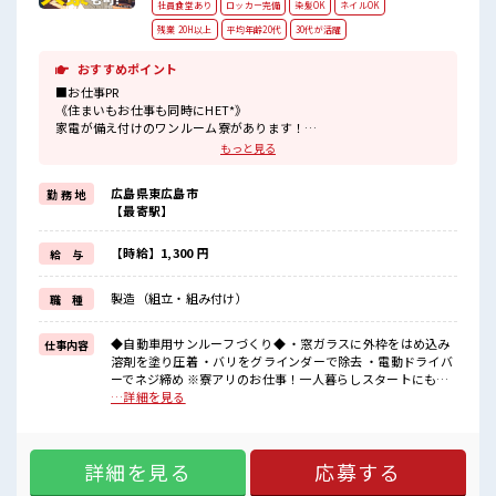
社員食堂あり
ロッカー完備
染髪OK
ネイルOK
残業 20H以上
平均年齢20代
30代が活躍
おすすめポイント
■お仕事PR
《住まいもお仕事も同時にHET*》
家電が備え付けのワンルーム寮があります！
毎月の寮費は…
もっと見る
◆寮費無料の場合:時給1300円
◆寮費有料の場合:時給1450円
広島県東広島市
勤 務 地
どちらかを選択できます！
【最寄駅】
銀行・郵便局・スーパー・コンビニなどは
寮から車で10分圏内にあるのでとっても便利☆
駐車場があるので車の持ち込みもOKです！
【時給】1,300 円
給 与
赴任時の交通費の支給もあります◎
《残業多めだから稼げる*》
製造（組立・組み付け）
職 種
残業は月20時間以上あるのでお給料に上乗せできる★
頑張った分しっかり返ってくるのでヤリガイ抜群！
◆自動車用サンルーフづくり◆ ・窓ガラスに外枠をはめ込み
仕事内容
■職場の雰囲気
溶剤を塗り圧着 ・バリをグラインダーで除去 ・電動ドライバ
幅広い年代の方がカツヤク中★
ーでネジ締め ※寮アリのお仕事！一人暮らしスタートにもピ
空調完備でカイテキに働ける♪
ッタリ♪ ■お仕事PR 《住まいもお仕事も同時にHET*》 家電
…詳細を見る
休憩所・ロッカー・更衣室完備！
が備え付けのワンルーム寮があります！ 毎月の寮費は… ◆寮
1着目の制服は無料支給なので事前の準備は不要です◎
費無料の場合:時給1300円 ◆寮費有料の場合:時給1450円 どち
車・バイク・自転車通勤OK！
らかを選択できます！ 銀行・郵便局・スーパー・コンビニな
工場近くに駐車場があります！
詳細を見る
応募する
どは 寮から車で10分圏内にあるのでとっても便利☆ 駐車場が
#ryo
あるので車の持ち込みもOKです！ 赴任時の交通費の支給もあ