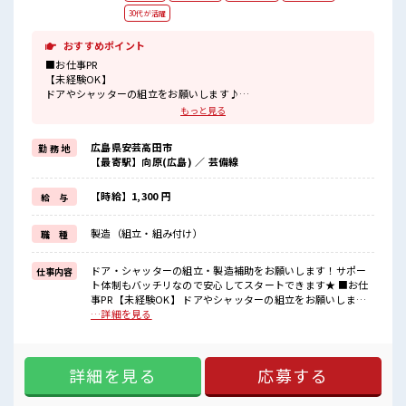
30代が活躍
おすすめポイント
■お仕事PR
【未経験OK】
ドアやシャッターの組立をお願いします♪
もっと見る
高時給でしっかり稼げる高収入のお仕事！
担当がしっかりバックアップします。
広島県安芸高田市
勤 務 地
≪こんな方にオススメ≫
【最寄駅】向原(広島) ／ 芸備線
・製造業の工場勤務に興味がある方。
・高収入で働きたい方。
・担当者のサポートが必要な方。
【時給】1,300 円
給 与
≪経験を活かせる≫
これまでの経験を活かしませんか？
製造（組立・組み付け）
職 種
ブランクがあっても大丈夫♪
経験はちょっとだけ…という方もOK！
ドア・シャッターの組立・製造補助をお願いします！サポー
仕事内容
■職場の雰囲気
ト体制もバッチリなので安心してスタートできます★ ■お仕
幅広い年代の方が活躍中！
事PR 【未経験OK】 ドアやシャッターの組立をお願いします
明るすぎたり奇抜すぎはNGですが、
♪ 高時給でしっかり稼げる高収入のお仕事！ 担当がしっかり
…詳細を見る
基本的に髪型自由でOK(詳しくは担当へ)☆
バックアップします。 ≪こんな方にオススメ≫ ・製造業の工
休憩所/ロッカー完備！
場勤務に興味がある方。 ・高収入で働きたい方。 ・担当者の
アットホームな雰囲気なのでスグに馴染めそう♪
サポートが必要な方。 ≪経験を活かせる≫ これまでの経験を
詳細を見る
応募する
活かしませんか？ ブランクがあっても大丈夫♪ 経験はちょっ
とだけ…という方もOK！ ■職場の雰囲気 幅広い年代の方が
活躍中！ 明るすぎたり奇抜すぎはNGですが、 基本的に髪型