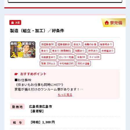
ロッカー・休憩室・社員食堂完備！ 1食480円程でおいしいお
弁当の注文もできます！ 無料送迎バスあり！ 丁寧な指導・フ
ォロー体制があるので未経験でも安心♪
寮完備
派遣
製造（組立・加工）／好条件
未経験者OK
経験者歓迎
高収入
長期の仕事
駐車場あり
寮あり
寮あり (寮費無料)
制服あり
研修あり
休憩室あり
社員食堂あり
ロッカー完備
染髪OK
ネイルOK
残業 20H以上
平均年齢20代
30代が活躍
おすすめポイント
■お仕事PR
《住まいもお仕事も同時にHET*》
家電が備え付けのワンルーム寮があります！
毎月の寮費は…
もっと見る
◆寮費無料の場合:時給1300円
◆寮費有料の場合:時給1450円
広島県東広島市
勤 務 地
どちらかを選択できます！
【最寄駅】
銀行・郵便局・スーパー・コンビニなどは
寮から車で10分圏内にあるのでとっても便利☆
駐車場があるので車の持ち込みもOKです！
【時給】1,300 円
給 与
赴任時の交通費の支給もあります◎