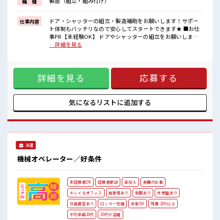
製造（組立・組み付け）
職 種
ブランクがあっても大丈夫♪
経験はちょっとだけ…という方もOK！
ドア・シャッターの組立・製造補助をお願いします！サポー
仕事内容
■職場の雰囲気
ト体制もバッチリなので安心してスタートできます★ ■お仕
幅広い年代の方が活躍中！
事PR 【未経験OK】 ドアやシャッターの組立をお願いします
明るすぎたり奇抜すぎはNGですが、
♪ 高時給でしっかり稼げる高収入のお仕事！ 担当がしっかり
…詳細を見る
基本的に髪型自由でOK(詳しくは担当へ)☆
バックアップします。 ≪こんな方にオススメ≫ ・製造業の工
休憩所/ロッカー完備！
場勤務に興味がある方。 ・高収入で働きたい方。 ・担当者の
アットホームな雰囲気なのでスグに馴染めそう♪
サポートが必要な方。 ≪経験を活かせる≫ これまでの経験を
詳細を見る
応募する
活かしませんか？ ブランクがあっても大丈夫♪ 経験はちょっ
とだけ…という方もOK！ ■職場の雰囲気 幅広い年代の方が
活躍中！ 明るすぎたり奇抜すぎはNGですが、 基本的に髪型
自由でOK(詳しくは担当へ)☆ 休憩所/ロッカー完備！ アット
気になるリストに
追加する
ホームな雰囲気なのでスグに馴染めそう♪
派遣
機械オペレーター／好条件
未経験者OK
経験者歓迎
高収入
長期の仕事
キレイなオフィス
駐車場あり
制服あり
休憩室あり
社員食堂あり
ロッカー完備
染髪OK
残業 20H以上
平均年齢20代
30代が活躍