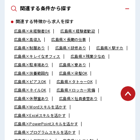
関連する条件から探す
関連する特徴から求人を探す
広島県×未経験者OK
広島県×経験者歓迎
広島県×高収入
広島県×長期の仕事
広島県×制服あり
広島県×研修あり
広島県×駅チカ
広島県×キレイなオフィス
広島県×残業少なめ
広島県×駐車場あり
広島県×寮あり
広島県×扶養範囲内
広島県×染髪OK
広島県×ピアスOK
広島県×タトゥーOK
広島県×ネイルOK
広島県×ロッカー完備
広島県×休憩室あり
広島県×社員食堂あり
広島県×Wordスキルを活かす
広島県×Excelスキルを活かす
広島県×PowerPointスキルを活かす
広島県×プログラムスキルを活かす