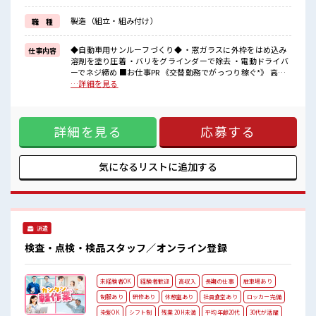
イチからスキルUP・ステップUP目指していきましょう！
《うれしい土日やすみ*》
製造（組立・組み付け）
職 種
前もって予定がたてやすい土日休み！
プライベートも充実しそう♪
◆自動車用サンルーフづくり◆ ・窓ガラスに外枠をはめ込み
仕事内容
■職場の雰囲気
溶剤を塗り圧着 ・バリをグラインダーで除去 ・電動ドライバ
幅広い年代の方がカツヤク中★
ーでネジ締め ■お仕事PR 《交替勤務でがっつり稼ぐ*》 高収
空調完備でカイテキに働ける♪
入を希望される方にオススメ！ うれしい高時給1450円！ 夜勤
…詳細を見る
休憩所・ロッカー・更衣室完備！
の場合は時給1813円になるので残業を含めると… 月収30万円
1着目の制服は無料支給なので事前の準備は不要です◎
以上稼ぐことも可能です！ 頑張った分しっかり返ってくるの
車・バイク・自転車通勤OK！
でヤリガイ抜群★ 《未経験の方も大カンゲイ*》 新しいこと
工場近くに駐車場があります！
詳細を見る
応募する
にチャレンジするのは不安だけど、 しっかり働く環境が整っ
ています！ イチからスキルUP・ステップUP目指していきま
しょう！ 《うれしい土日やすみ*》 前もって予定がたてやす
い土日休み！ プライベートも充実しそう♪ ■職場の雰囲気 幅
気になるリストに
追加する
広い年代の方がカツヤク中★ 空調完備でカイテキに働ける♪
休憩所・ロッカー・更衣室完備！ 1着目の制服は無料支給なの
で事前の準備は不要です◎ 車・バイク・自転車通勤OK！ 工
場近くに駐車場があります！
派遣
検査・点検・検品スタッフ／オンライン登録
未経験者OK
経験者歓迎
高収入
長期の仕事
駐車場あり
制服あり
研修あり
休憩室あり
社員食堂あり
ロッカー完備
染髪OK
シフト制
残業 20H未満
平均年齢20代
30代が活躍