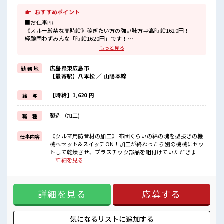
おすすめポイント
■お仕事PR
《スルー厳禁な高時給》稼ぎたい方の強い味方⇒高時給1620円！
経験問わずみんな「時給1620円」です！
まずは日勤帯でお仕事がスタートするので、
もっと見る
未経験の方も安心！
慣れてきたら2交替へ移行となり、
広島県東広島市
勤 務 地
ジャンジャン稼ぐことができます♪
【最寄駅】八本松 ／ 山陽本線
2交替になれば「月収33万円以上」稼げることも！
お休みは「土日休み」なのでリズムが整いやすくて安心ですね！
大型連休があるのでプライベートも充実に♪
【時給】1,620 円
給 与
■職場の雰囲気
製造（加工)
職 種
20代・30代の方活躍中！
広くて大きな工場です♪
ロッカー・休憩室・社員食堂完備！
《クルマ用防音材の加工》 布団くらいの綿の塊を型抜きの機
仕事内容
1食480円程でおいしいお弁当の注文もできます！
械へセット&スイッチON！加工が終わったら別の機械にセッ
無料送迎バスあり！
トして乾燥させ、プラスチック部品を組付けていただきま
丁寧な指導・フォロー体制があるので未経験でも安心♪
す。 ■お仕事PR 《スルー厳禁な高時給》稼ぎたい方の強い味
…詳細を見る
方⇒高時給1620円！ 経験問わずみんな「時給1620円」です！
まずは日勤帯でお仕事がスタートするので、 未経験の方も安
心！ 慣れてきたら2交替へ移行となり、 ジャンジャン稼ぐこ
詳細を見る
応募する
とができます♪ 2交替になれば「月収33万円以上」稼げるこ
とも！ お休みは「土日休み」なのでリズムが整いやすくて安
心ですね！ 大型連休があるのでプライベートも充実に♪ ■職
場の雰囲気 20代・30代の方活躍中！ 広くて大きな工場です♪
気になるリストに
追加する