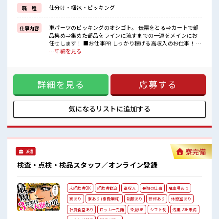
≪髪色自由で自分らしく働く≫
仕分け・梱包・ピッキング
職 種
明るすぎたり、
奇抜でなければOK！
基本的に髪色自由(会社の規定があります)。
車パーツのピッキングのオシゴト。 伝票をとる⇒カートで部
仕事内容
品集め⇒集めた部品をラインに流すまでの一連をメインにお
カート押して歩きまわるのでダイエットにもなって一石二鳥です。
任せします！ ■お仕事PR しっかり稼げる高収入のお仕事！ 初
めての方でも安心！ 担当がしっかりバックアップします。 ≪
…詳細を見る
■職場の雰囲気
こんな方にオススメ≫ ・製造業の工場勤務に興味がある方。
明るすぎたり奇抜すぎはNGですが、
・高収入で働きたい方。 ・担当者のサポートが必要な方。 ≪
基本的に髪型自由でOK(詳しくは担当へ)☆
残業で収入アップ≫ 高収入を希望される方にオススメ。 残業
ロッカーあり！
詳細を見る
応募する
は月20時間以上あります♪ ≪髪色自由で自分らしく働く≫ 明
プライベート空間を楽しみませんか？
るすぎたり、 奇抜でなければOK！ 基本的に髪色自由(会社の
規定があります)。 カート押して歩きまわるのでダイエットに
もなって一石二鳥です。 ■職場の雰囲気 明るすぎたり奇抜す
気になるリストに
追加する
ぎはNGですが、 基本的に髪型自由でOK(詳しくは担当へ)☆
ロッカーあり！ プライベート空間を楽しみませんか？
寮完備
派遣
検査・点検・検品スタッフ／オンライン登録
未経験者OK
経験者歓迎
高収入
長期の仕事
駐車場あり
寮あり
寮あり (寮費無料)
制服あり
研修あり
休憩室あり
社員食堂あり
ロッカー完備
染髪OK
シフト制
残業 20H未満