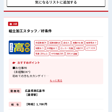
のお買い物もラクラクですね★ ■職場の雰囲気 《10代～30代
気になるリストに
追加する
の方活躍中》 動きやすい制服が無料で貸与★ 休憩室・ロッカ
ー完備！ 持ち物が多くてもあんしんですね♪ うれしい髪型・
髪色自由！ 周辺は業務スーパー・コンビニ・郵便局があるか
ら充実度バツグン☆
派遣
組立加工スタッフ／好条件
未経験者OK
経験者歓迎
高収入
長期の仕事
駐車場あり
制服あり
休憩室あり
ロッカー完備
染髪OK
ピアスOK
残業 20H以上
平均年齢20代
30代が活躍
おすすめポイント
■お仕事PR
《未経験OK*》
初めての方も大カンゲイ！
2週間ほどは教育担当として社員が1名つきます！
もっと見る
分からないことがあればすぐに聞ける環境です！
お金を稼ぎながらスキルアップもできちゃいます☆
広島県東広島市
勤 務 地
このチャンスお見逃しなく！
【最寄駅】
《うれしい高時給*》
高時給1700円×残業多めだから稼げる★
【時給】1,700 円
給 与
頑張った分しっかり返ってくるのでヤリガイ抜群！