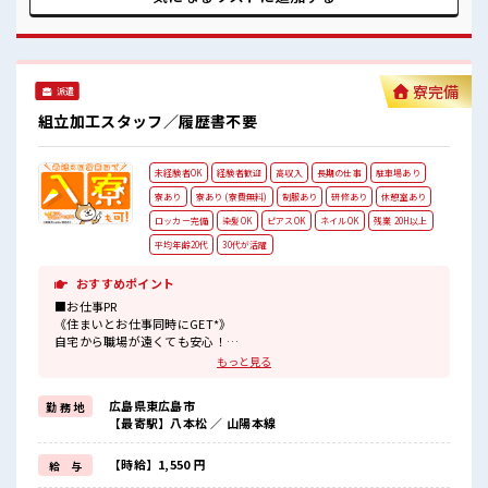
上司が熱意をもってサポートしてくれます♪ 周囲にはコンビ
ニや娯楽施設もあり♪
寮完備
派遣
組立加工スタッフ／履歴書不要
未経験者OK
経験者歓迎
高収入
長期の仕事
駐車場あり
寮あり
寮あり (寮費無料)
制服あり
研修あり
休憩室あり
ロッカー完備
染髪OK
ピアスOK
ネイルOK
残業 20H以上
平均年齢20代
30代が活躍
おすすめポイント
■お仕事PR
《住まいとお仕事同時にGET*》
自宅から職場が遠くても安心！
手ぶらでOK◎家電付きワンルーム寮に無料で住めちゃう☆
もっと見る
さらに自転車も無料でレンタル！
駐車場も完備なのでマイカーの持ち込みもできます！
広島県東広島市
勤 務 地
お買い物もラクラクですね♪
【最寄駅】八本松 ／ 山陽本線
《教育体制ばっちり*》
イチからスキルUPできる！
初日は座学で安全教育！
【時給】1,550 円
給 与
2日目からは先輩がそばにいて教えてくれます！