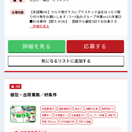
職 種
■職場の雰囲気
10代～30代の男性スタッフさんもカツヤク中の職場☆
【未経験OK】クルマ用ガラスにプラスチック品をはったり取
仕事内容
とってもキレイで空調完備も完備♪
り付け等をお願いします！2～3名のグループ作業or1人作業◎
年中カイテキにオシゴトしていただけます♪
■お仕事PR 【即スタOK】 登録から最短5日でお仕事スター
髪のカラーリングはキバツ過ぎなければOK♪
ト！ 《作業補足》 重いモノもちょっとありますが一人で持
…詳細を見る
ロッカー・休憩室もあり◎
つことはないので安心！ フォークリフト作業ケイケンのあ
る方は運搬もお願いします！ 《通勤》バイク・自転車・公共
交通機関をご利用くださいネ！ 通勤交通費も支給されま
詳細を見る
応募する
す！ お弁当を数種類から選んで注文OK♪ ユニフォームの貸
し出しがあるのもうれしいpoint☆ コンビニが近くにありベン
リ！ とりあえずの応募も大カンゲイ！ 気になった方はお気軽
にご応募くださいネ★ ■職場の雰囲気 10代～30代の男性スタ
気になるリストに
追加する
ッフさんもカツヤク中の職場☆ とってもキレイで空調完備も
完備♪ 年中カイテキにオシゴトしていただけます♪ 髪のカラ
ーリングはキバツ過ぎなければOK♪ ロッカー・休憩室もあり
◎
派遣
梱包・出荷業務／好条件
未経験者OK
経験者歓迎
高収入
長期の仕事
駐車場あり
制服あり
休憩室あり
社員食堂あり
ロッカー完備
染髪OK
残業 20H以上
平均年齢20代
30代が活躍