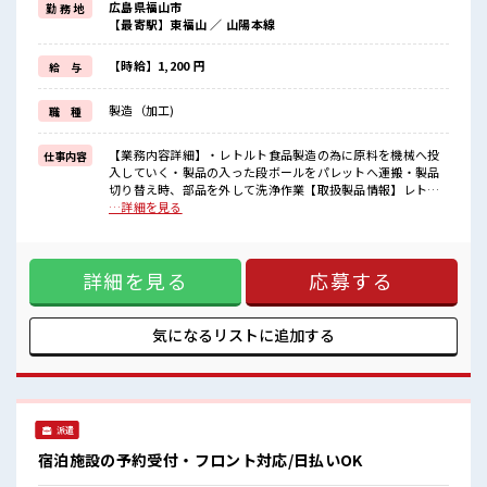
広島県福山市
勤 務 地
≪週休2日制≫
【最寄駅】東福山 ／ 山陽本線
週末は家族や友人と一緒にプライベート満喫！
制服があると毎日の服選びに悩まずOK♪
≪未経験の方も大カンゲイ≫
【時給】1,200 円
給 与
新しいことにチャレンジするのは不安だけど、
しっかり働く環境が整っています！
製造（加工)
職 種
イチからスキルUP・ステップUP目指していきましょう！
■職場の雰囲気
【業務内容詳細】・レトルト食品製造の為に原料を機械へ投
仕事内容
女性も活躍しやすい雰囲気の職場です！
入していく・製品の入った段ボールをパレットへ運搬・製品
休憩室で自分タイム！
切り替え時、部品を外して洗浄作業【取扱製品情報】レトル
のんびりスマホチェック♪
ト食品 ■お仕事PR ≪女性も活躍できる職場≫ もちろん男性の
…詳細を見る
ロッカーあり！
応募も歓迎です！ ≪残業で収入アップ≫ 高収入を希望される
安心してお仕事に集中♪
方にオススメ。 残業は月20時間以上あります♪ ≪週休2日制
残業がしっかりあるお仕事！
≫ 週末は家族や友人と一緒にプライベート満喫！ 制服がある
詳細を見る
応募する
と毎日の服選びに悩まずOK♪ ≪未経験の方も大カンゲイ≫
新しいことにチャレンジするのは不安だけど、 しっかり働く
環境が整っています！ イチからスキルUP・ステップUP目指
していきましょう！ ■職場の雰囲気 女性も活躍しやすい雰囲
気になるリストに
追加する
気の職場です！ 休憩室で自分タイム！ のんびりスマホチェッ
ク♪ ロッカーあり！ 安心してお仕事に集中♪ 残業がしっかり
あるお仕事！
派遣
宿泊施設の予約受付・フロント対応/日払いOK