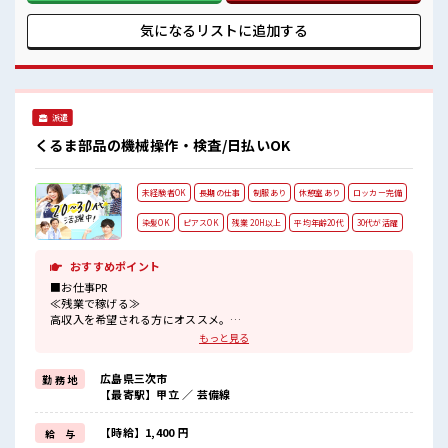
めての仕事だけど自分にもできそう≫ 新しいことにチャレン
ジするのは不安だけど、 しっかり働く環境が整っています！
気になるリストに
追加する
イチからスキルUP・ステップUP目指していきましょう！ ≪
自分に合った期間で働ける≫ 福利厚生が整った派遣のお仕事
です！ ■職場の雰囲気 髪型・髪色自由♪ 派手過ぎなければ
OKだから、 モチベーションもUP！ 活気あふれる20代活躍中
の職場です☆ 残業多め！ 稼ぎたい方は必見！
派遣
くるま部品の機械操作・検査/日払いOK
未経験者OK
長期の仕事
制服あり
休憩室あり
ロッカー完備
染髪OK
ピアスOK
残業 20H以上
平均年齢20代
30代が活躍
おすすめポイント
■お仕事PR
≪残業で稼げる≫
高収入を希望される方にオススメ。
残業は月20時間以上あります♪
もっと見る
≪ヘアカラーOKで自由な雰囲気の職場≫
明るすぎたり奇抜でなければ基本的に自由！
広島県三次市
勤 務 地
(規定有)≪ラクラク制服アリ≫
【最寄駅】甲立 ／ 芸備線
制服があるので、
毎日の服装の悩み解消♪
≪初めての仕事だけど自分にもできそう≫
【時給】1,400 円
給 与
新しいことにチャレンジするのは不安だけど、