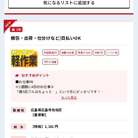
は必見！ 髪型自由な職場！ 残業はほとんどありません！ 未経
気になるリストに
追加する
験から始めた方もイッパイ！ まずはチャレンジしてみません
か？
派遣
梱包・出荷・仕分けなど/日払いOK
未経験者OK
長期の仕事
残業少なめ
染髪OK
シフト制
30代が活躍
おすすめポイント
■お仕事PR
≪1週間に4日のお仕事≫
「週5日フルはちょっと…」という方にピッタリです！
≪無理なく働ける≫
もっと見る
場合によってはお願いすることもありますが、
残業はほとんどナシ！
広島県広島市佐伯区
勤 務 地
≪モチベーションもUP≫
【最寄駅】
派手過ぎなければ髪型や髪色自由♪
(規定有)≪未経験の方も大カンゲイ≫
新しいことにチャレンジするのは不安だけど、
【時給】1,161 円
給 与
しっかり働く環境が整っています！
イチからスキルUP・ステップUP目指していきましょう！