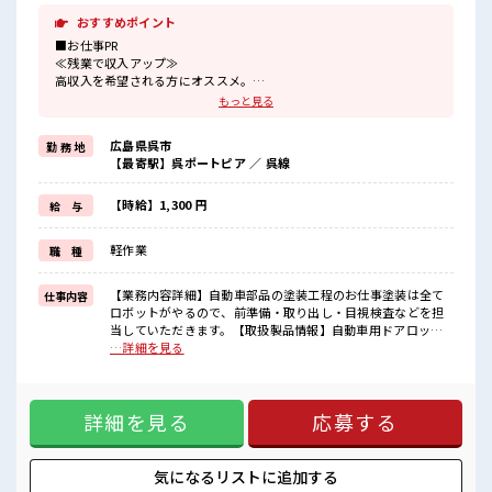
おすすめポイント
■お仕事PR
≪残業で収入アップ≫
高収入を希望される方にオススメ。
残業は月20時間以上あります♪
もっと見る
≪髪型自由≫
基本的に髪色自由で明るすぎたり奇抜でなければOKです！
広島県呉市
勤 務 地
(規定有)≪機能的な制服アリ≫
【最寄駅】呉ポートピア ／ 呉線
制服があるので、
毎日の服装の悩み解消♪
≪未経験OKの仕事≫
【時給】1,300 円
給 与
新しいことにチャレンジするのは不安だけど、
しっかり働く環境が整っています！
軽作業
職 種
イチからスキルUP・ステップUP目指していきましょう！
≪様々なお仕事をご提案≫
一人で悩まず気軽に相談できる、
【業務内容詳細】自動車部品の塗装工程のお仕事塗装は全て
仕事内容
派遣のお仕事です！
ロボットがやるので、前準備・取り出し・目視検査などを担
当していただきます。【取扱製品情報】自動車用ドアロック
■職場の雰囲気
等の電子部品 ■お仕事PR ≪残業で収入アップ≫ 高収入を希望
…詳細を見る
明るすぎたり奇抜過ぎなければヘアカラーOK！
される方にオススメ。 残業は月20時間以上あります♪ ≪髪型
休憩室で楽しくランチ♪
自由≫ 基本的に髪色自由で明るすぎたり奇抜でなければOKで
時間があれば昼寝もしちゃおう！
す！ (規定有)≪機能的な制服アリ≫ 制服があるので、 毎日の
ロッカーあり！
詳細を見る
応募する
服装の悩み解消♪ ≪未経験OKの仕事≫ 新しいことにチャレ
安心してお仕事に集中♪
ンジするのは不安だけど、 しっかり働く環境が整っていま
残業多め！
す！ イチからスキルUP・ステップUP目指していきましょ
稼ぎたい方は必見！
う！ ≪様々なお仕事をご提案≫ 一人で悩まず気軽に相談でき
気になるリストに
追加する
る、 派遣のお仕事です！ ■職場の雰囲気 明るすぎたり奇抜過