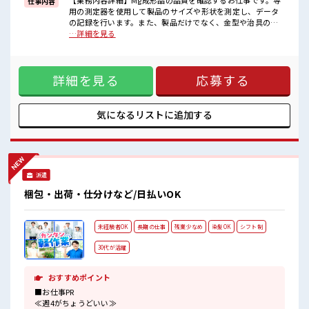
【業務内容詳細】Mg成形品の品質を確認するお仕事です。専
仕事内容
■職場の雰囲気
用の測定器を使用して製品のサイズや形状を測定し、データ
派手すぎなければ多少のヘアカラーもOKなのはウレシイPoint☆
の記録を行います。また、製品だけでなく、金型や治具の測
休憩室完備でランチや休憩も充実しそう♪
定も担当していただきます。使用する測定器(ノギス・3次元
…詳細を見る
持ち物が多いあなたにもぴったり☆
測定機など)は、入社後に使い方を覚えていただけますので、
ロッカー付き職場♪
未経験の方も安心してスタートできます！【取扱製品情報】
マグネシウム製品 ■お仕事PR ≪無理なく働ける≫ 場合によっ
詳細を見る
応募する
てはお願いすることもありますが、 残業はほとんどナシ！ ≪
モチベーションもUP≫ 派手過ぎなければ髪型や髪色自由♪
(規定有)制服があると毎日の服選びに悩まずOK♪ ≪初めての
仕事だけど自分にもできそう≫ 新しいことにチャレンジする
気になるリストに
追加する
のは不安だけど、 しっかり働く環境が整っています！ イチか
らスキルUP・ステップUP目指していきましょう！ ≪自分に
向いている仕事が探せる≫ 困った事などがあれば、 担当がし
っかりサポートします！ ■職場の雰囲気 派手すぎなければ多
少のヘアカラーもOKなのはウレシイPoint☆ 休憩室完備でラ
派遣
ンチや休憩も充実しそう♪ 持ち物が多いあなたにもぴったり
☆ ロッカー付き職場♪
梱包・出荷・仕分けなど/日払いOK
未経験者OK
長期の仕事
残業少なめ
染髪OK
シフト制
30代が活躍
おすすめポイント
■お仕事PR
≪週4がちょうどいい≫