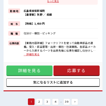
ほどよく稼げます♪
もっと見る
≪髪型自由≫
基本的に髪色自由で明るすぎたり奇抜でなければOKです！
広島県安芸郡坂町
勤 務 地
(規定有)≪ラクラク制服アリ≫
【最寄駅】矢野 ／ 呉線
制服があるので、
毎日の服装の悩み解消♪
≪未経験OKの仕事≫
【時給】1,450 円
給 与
新しいことにチャレンジするのは不安だけど、
しっかり働く環境が整っています！
仕分け・梱包・ピッキング
職 種
イチからスキルUP・ステップUP目指していきましょう！
≪様々なお仕事をご提案≫
一人で悩まず気軽に相談できる、
【業務内容詳細】フォークリフトを使って自動車部品の運
仕事内容
派遣のお仕事です！
搬。受入・部品管理・出荷・梱包・包装業務。各部品メーカ
ーから入荷するパーツを出荷先毎に伝票を確認し仕分けしま
■職場の雰囲気
す。梱包包装担当は段ボールに伝票に書いてある数量を入れ
…詳細を見る
キバツ過ぎなければ髪色・髪型は自由！
る。大きな倉庫となります。食堂完備、ロッカー完備。休憩
あなたの個性を大事にできます♪
所は充実。制服通勤NG。喫煙所あり。丁寧な研修あり。【取
休憩室で自分タイム！
扱製品情報】自動車小物部品 ■お仕事PR ≪適度な残業でお給
のんびりスマホチェック♪
詳細を見る
応募する
料UP≫ 残業は月20時間未満で、 ほどよく稼げます♪ ≪髪型
持ち物が多いあなたにもぴったり☆
自由≫ 基本的に髪色自由で明るすぎたり奇抜でなければOKで
ロッカー付き職場♪
す！ (規定有)≪ラクラク制服アリ≫ 制服があるので、 毎日の
服装の悩み解消♪ ≪未経験OKの仕事≫ 新しいことにチャレ
気になるリストに
追加する
ンジするのは不安だけど、 しっかり働く環境が整っていま
す！ イチからスキルUP・ステップUP目指していきましょ
う！ ≪様々なお仕事をご提案≫ 一人で悩まず気軽に相談でき
る、 派遣のお仕事です！ ■職場の雰囲気 キバツ過ぎなければ
髪色・髪型は自由！ あなたの個性を大事にできます♪ 休憩室
…
1
2
3
4
39
>
で自分タイム！ のんびりスマホチェック♪ 持ち物が多いあな