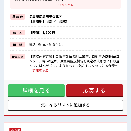
≪ちょっとの残業で収入アップ≫
もっと見る
残業は月20時間未満で、
ほどよく稼げます♪
広島県広島市安佐北区
勤 務 地
≪ヘアカラーOKで自由な雰囲気の職場≫
【最寄駅】可部 ／ 可部線
明るすぎたり奇抜でなければ基本的に自由！
(規定有)≪機能的な制服アリ≫
制服があるので、
【時給】1,200 円
給 与
毎日の服装の悩み解消♪
≪初めての仕事だけど自分にもできそう≫
製造（組立・組み付け）
職 種
新しいことにチャレンジするのは不安だけど、
しっかり働く環境が整っています！
イチからスキルUP・ステップUP目指していきましょう！
【業務内容詳細】自動車部品の組立業務。自動車の皮製品(コ
仕事内容
ンソール等)の組立、成型業務皮製品を規定の大きさに折り畳
■職場の雰囲気
んで、はんだごてのようなもので溶かしてくっつける作業。
女性が多い職場ですが男女は問いません！
【取扱製品情報】自動車部品 ■お仕事PR ≪女性も活躍できる
…詳細を見る
応募お待ちしております！
職場≫ もちろん男性の応募も歓迎です！ ≪ちょっとの残業で
髪型にこだわりのあるアナタは必見！
収入アップ≫ 残業は月20時間未満で、 ほどよく稼げます♪ ≪
髪型自由な職場！
ヘアカラーOKで自由な雰囲気の職場≫ 明るすぎたり奇抜でな
一息つける休憩スペースもあります！
詳細を見る
応募する
ければ基本的に自由！ (規定有)≪機能的な制服アリ≫ 制服が
あるので、 毎日の服装の悩み解消♪ ≪初めての仕事だけど自
分にもできそう≫ 新しいことにチャレンジするのは不安だけ
ど、 しっかり働く環境が整っています！ イチからスキルUP・
気になるリストに
追加する
ステップUP目指していきましょう！ ■職場の雰囲気 女性が多
い職場ですが男女は問いません！ 応募お待ちしております！
髪型にこだわりのあるアナタは必見！ 髪型自由な職場！ 一息
つける休憩スペースもあります！
派遣