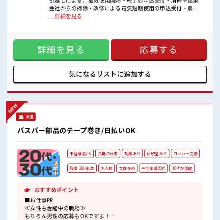
引越しによる、電気使用開始・終了の申込受付・清掃や建築
あなたの個性を大事にできます♪
会社からの掃除・改修による電気短期使用の申込受付・農家
20代が多数活躍中！
のお客様からの農業用電気の開始終了の申込受付【取扱製品
…詳細を見る
社会人経験が浅くてもOK！
情報】電力会社のカスタマーセンダー受付した内容を専用シ
ここから経験積んでいきましょ！
ステムに入力していただきます。 ■お仕事PR ≪自分に向いて
る扶養内のお仕事≫ 扶養内OKなので、 主婦&主夫さんも気軽
詳細を見る
応募する
にご応募くださいね♪ ≪新しくチャレンジしやすい≫ ビギナ
ーさんもブランクさんも安心・丁寧な事前研修あり！ ≪定時
で帰ろう≫ 自分の時間をしっかり確保できる、 残業基本ナシ
のお仕事♪ ≪髪型自由≫ 基本的に髪色自由で明るすぎたり奇
気になるリストに
追加する
抜でなければOKです！ (規定有)≪収入アップを目指せる≫ 高
時給だらけの派遣のお仕事です！ ■職場の雰囲気 キバツ過ぎ
なければ髪色・髪型は自由！ あなたの個性を大事にできます
♪ 20代が多数活躍中！ 社会人経験が浅くてもOK！ ここから
経験積んでいきましょ！
派遣
バスバー部品のテープ巻き/日払いOK
未経験者OK
長期の仕事
制服あり
休憩室あり
ロッカー完備
残業 20H未満
少人数
女性多め
平均年齢20代
30代が活躍
おすすめポイント
■お仕事PR
≪女性も活躍中の職場≫
もちろん男性の応募もOKですよ！