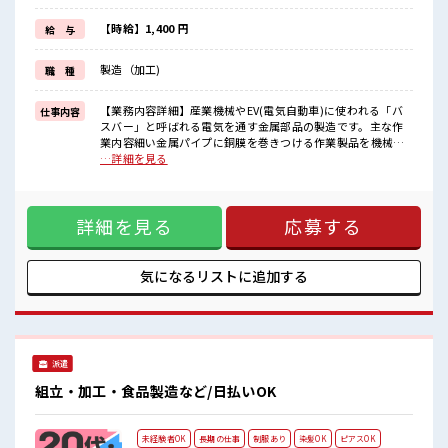
毎日の服装の悩み解消♪
≪未経験の方も大カンゲイ≫
【時給】1,400 円
給 与
新しいことにチャレンジするのは不安だけど、
しっかり働く環境が整っています！
製造（加工)
職 種
イチからスキルUP・ステップUP目指していきましょう！
≪様々なお仕事をご提案≫
一人で悩まず気軽に相談できる、
【業務内容詳細】産業機械やEV(電気自動車)に使われる「バ
仕事内容
派遣のお仕事です！
スバー」と呼ばれる電気を通す金属部品の製造です。主な作
業内容細い金属パイプに銅膜を巻きつける作業製品を機械へ
■職場の雰囲気
セット機械操作による穴あけ・曲げ加工、決まった手順で進
…詳細を見る
キバツ過ぎなければ髪色・髪型は自由！
める作業が中心、製造未経験の方も安心してスタート可能
あなたの個性を大事にできます♪
【取扱製品情報】産業機械やEVに使われるバスバーという電
≪20代の方が多数活躍中の職場≫
気を通す部品です。 ■お仕事PR ≪残業で収入アップ≫ 高収入
休憩室で楽しくおしゃべり！
詳細を見る
応募する
を希望される方にオススメ。 残業は月20時間以上あります♪
ストレス解消☆
≪ヘアカラーOKで自由な雰囲気の職場≫ 明るすぎたり奇抜で
なければ基本的に自由！ (規定有)≪ラクラク制服アリ≫ 制服
があるので、 毎日の服装の悩み解消♪ ≪未経験の方も大カン
気になるリストに
追加する
ゲイ≫ 新しいことにチャレンジするのは不安だけど、 しっか
り働く環境が整っています！ イチからスキルUP・ステップ
UP目指していきましょう！ ≪様々なお仕事をご提案≫ 一人で
悩まず気軽に相談できる、 派遣のお仕事です！ ■職場の雰囲
気 キバツ過ぎなければ髪色・髪型は自由！ あなたの個性を大
派遣
事にできます♪ ≪20代の方が多数活躍中の職場≫ 休憩室で楽
しくおしゃべり！ ストレス解消☆
組立・加工・食品製造など/日払いOK
未経験者OK
長期の仕事
制服あり
染髪OK
ピアスOK