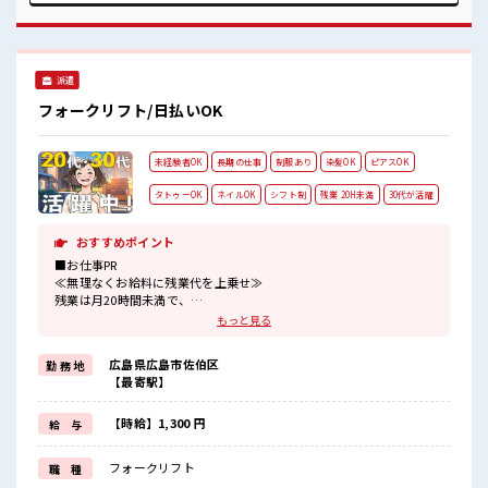
ぎなければヘアカラーOK！ 休憩室で楽しくランチ♪ 時間が
あれば昼寝もしちゃおう！ ロッカーあり！ 安心してお仕事に
集中♪ 残業多め！ 稼ぎたい方は必見！
派遣
フォークリフト/日払いOK
未経験者OK
長期の仕事
制服あり
染髪OK
ピアスOK
タトゥーOK
ネイルOK
シフト制
残業 20H未満
30代が活躍
おすすめポイント
■お仕事PR
≪無理なくお給料に残業代を上乗せ≫
残業は月20時間未満で、
ほどよく稼げます♪
もっと見る
≪ヘアカラーOKで自由な雰囲気の職場≫
明るすぎたり奇抜でなければ基本的に自由！
広島県広島市佐伯区
勤 務 地
(規定有)≪ラクラク制服アリ≫
【最寄駅】
制服があるので、
毎日の服装の悩み解消♪
≪未経験の方も大カンゲイ≫
【時給】1,300 円
給 与
新しいことにチャレンジするのは不安だけど、
しっかり働く環境が整っています！
フォークリフト
職 種
イチからスキルUP・ステップUP目指していきましょう！