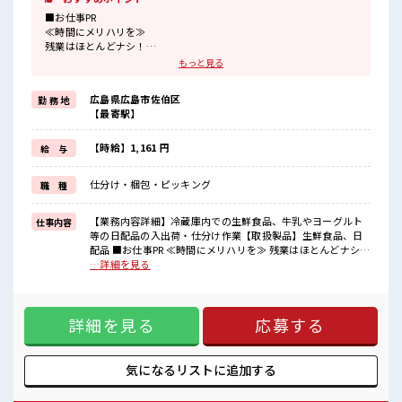
■お仕事PR
≪時間にメリハリを≫
残業はほとんどナシ！
場合によってはお願いすることもあります♪
もっと見る
≪髪色自由で自分らしく働く≫
明るすぎたり奇抜でなければ基本的に自由！
広島県広島市佐伯区
勤 務 地
(規定有)≪未経験の方も大カンゲイ≫
【最寄駅】
新しいことにチャレンジするのは不安だけど、
しっかり働く環境が整っています！
イチからスキルUP・ステップUP目指していきましょう！
【時給】1,161 円
給 与
≪収入アップを目指せる≫
高時給だらけの派遣のお仕事です！
仕分け・梱包・ピッキング
職 種
■職場の雰囲気
明るすぎたり奇抜過ぎなければヘアカラーOK！
【業務内容詳細】冷蔵庫内での生鮮食品、牛乳やヨーグルト
仕事内容
しっかり休める休憩室あり！
等の日配品の入出荷・仕分け作業【取扱製品】生鮮食品、日
オンオフの切替もできちゃう！
配品 ■お仕事PR ≪時間にメリハリを≫ 残業はほとんどナシ！
残業はほとんどありません！
場合によってはお願いすることもあります♪ ≪髪色自由で自
…詳細を見る
分らしく働く≫ 明るすぎたり奇抜でなければ基本的に自由！
(規定有)≪未経験の方も大カンゲイ≫ 新しいことにチャレン
ジするのは不安だけど、 しっかり働く環境が整っています！
詳細を見る
応募する
イチからスキルUP・ステップUP目指していきましょう！ ≪
収入アップを目指せる≫ 高時給だらけの派遣のお仕事です！
■職場の雰囲気 明るすぎたり奇抜過ぎなければヘアカラー
OK！ しっかり休める休憩室あり！ オンオフの切替もできち
気になるリストに
追加する
ゃう！ 残業はほとんどありません！