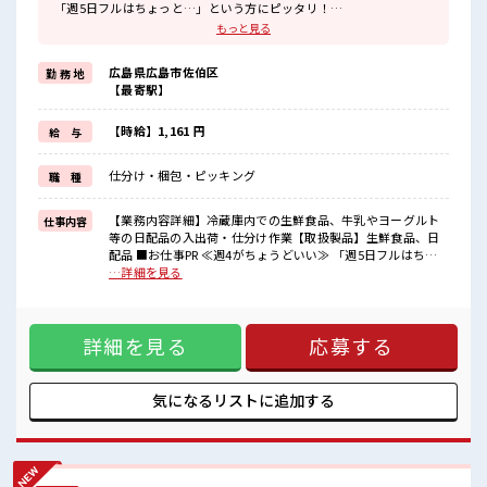
「週5日フルはちょっと…」という方にピッタリ！
≪時間にメリハリを≫
もっと見る
残業はほとんどナシ！
場合によってはお願いすることもあります♪
広島県広島市佐伯区
勤 務 地
≪髪型自由≫
【最寄駅】
基本的に髪色自由で明るすぎたり奇抜でなければOKです！
(規定有)≪未経験の方も大カンゲイ≫
新しいことにチャレンジするのは不安だけど、
【時給】1,161 円
給 与
しっかり働く環境が整っています！
イチからスキルUP・ステップUP目指していきましょう！
仕分け・梱包・ピッキング
職 種
≪収入アップを目指せる≫
高時給だらけの派遣のお仕事です！
【業務内容詳細】冷蔵庫内での生鮮食品、牛乳やヨーグルト
仕事内容
■職場の雰囲気
等の日配品の入出荷・仕分け作業【取扱製品】生鮮食品、日
明るすぎたり奇抜過ぎなければヘアカラーOK！
配品 ■お仕事PR ≪週4がちょうどいい≫ 「週5日フルはちょ
残業はほとんどなし！
っと…」という方にピッタリ！ ≪時間にメリハリを≫ 残業は
…詳細を見る
プライベートも謳歌できる☆
ほとんどナシ！ 場合によってはお願いすることもあります♪
週3日～週4日の勤務もOK！
≪髪型自由≫ 基本的に髪色自由で明るすぎたり奇抜でなけれ
ばOKです！ (規定有)≪未経験の方も大カンゲイ≫ 新しいこと
詳細を見る
応募する
にチャレンジするのは不安だけど、 しっかり働く環境が整っ
ています！ イチからスキルUP・ステップUP目指していきま
しょう！ ≪収入アップを目指せる≫ 高時給だらけの派遣のお
仕事です！ ■職場の雰囲気 明るすぎたり奇抜過ぎなければヘ
気になるリストに
追加する
アカラーOK！ 残業はほとんどなし！ プライベートも謳歌で
きる☆ 週3日～週4日の勤務もOK！