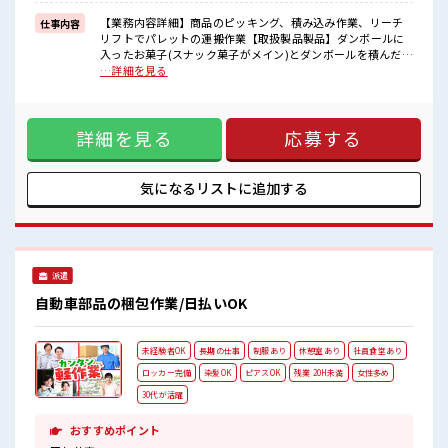
≪自分に向いている仕事が探せる≫
困った事などがあれば、
【業務内容詳細】商品のピッキング、積み込み作業、リーチ
仕事内容
担当がしっかりサポートします！
リフトでパレットの運搬作業【取扱製品製品】ダンボールに
入ったお菓子(スナック菓子がメイン)とダンボールを積んだパ
■職場の雰囲気
レットを運搬 ■お仕事PR ≪無理なくお給料に残業代を上乗せ
…詳細を見る
派手すぎなければ多少のヘアカラーもOKなのはウレシイPoint☆
≫ 残業は月20時間未満で、 ほどよく稼げます♪ ≪ヘアカラー
残業も1日1H程度あるので給料の上乗せも期待できそう！
OKで自由な雰囲気の職場≫ 明るすぎたり奇抜でなければ基本
的に自由！ (規定有)≪ラクラク制服アリ≫ 制服があるので、
詳細を見る
応募する
毎日の服装の悩み解消♪ ≪未経験の方も大カンゲイ≫ 新しい
ことにチャレンジするのは不安だけど、 しっかり働く環境が
整っています！ イチからスキルUP・ステップUP目指してい
きましょう！ ≪自分に向いている仕事が探せる≫ 困った事な
気になるリストに
追加する
どがあれば、 担当がしっかりサポートします！ ■職場の雰囲
気 派手すぎなければ多少のヘアカラーもOKなのはウレシイ
Point☆ 残業も1日1H程度あるので給料の上乗せも期待できそ
う！
派遣
自動車部品の梱包作業/日払いOK
未経験者OK
長期の仕事
制服あり
休憩室あり
社員食堂あり
ロッカー完備
染髪OK
ピアスOK
残業 20H未満
女性多め
30代が活躍
おすすめポイント