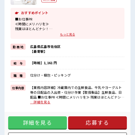
おすすめポイント
■お仕事PR
≪時間にメリハリを≫
残業はほとんどナシ！
場合によってはお願いすることもあります♪
もっと見る
≪モチベーションもUP≫
派手過ぎなければ髪型や髪色自由♪
広島県広島市佐伯区
勤 務 地
(規定有)≪未経験の方も大カンゲイ≫
【最寄駅】
新しいことにチャレンジするのは不安だけど、
しっかり働く環境が整っています！
イチからスキルUP・ステップUP目指していきましょう！
【時給】1,161 円
給 与
≪自分に向いている仕事が探せる≫
困った事などがあれば、
仕分け・梱包・ピッキング
職 種
担当がしっかりサポートします！
■職場の雰囲気
【業務内容詳細】冷蔵庫内での生鮮食品、牛乳やヨーグルト
仕事内容
髪型にこだわりのあるアナタは必見！
等の日配品の入出荷・仕分け作業【取扱製品】生鮮食品、日
髪型自由な職場！
配品 ■お仕事PR ≪時間にメリハリを≫ 残業はほとんどナシ！
残業はほとんどありません！
場合によってはお願いすることもあります♪ ≪モチベーショ
…詳細を見る
未経験から始めた方もイッパイ！
ンもUP≫ 派手過ぎなければ髪型や髪色自由♪ (規定有)≪未経
まずはチャレンジしてみませんか？
験の方も大カンゲイ≫ 新しいことにチャレンジするのは不安
だけど、 しっかり働く環境が整っています！ イチからスキル
詳細を見る
応募する
UP・ステップUP目指していきましょう！ ≪自分に向いてい
る仕事が探せる≫ 困った事などがあれば、 担当がしっかりサ
ポートします！ ■職場の雰囲気 髪型にこだわりのあるアナタ