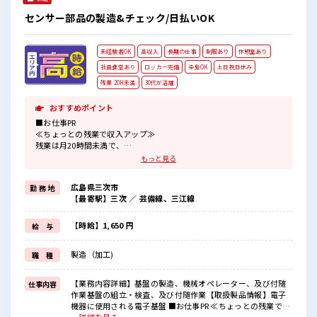
センサー部品の製造&チェック/日払いOK
未経験者OK
高収入
長期の仕事
制服あり
休憩室あり
社員食堂あり
ロッカー完備
染髪OK
土日祝日休み
残業 20H未満
30代が活躍
おすすめポイント
■お仕事PR
≪ちょっとの残業で収入アップ≫
残業は月20時間未満で、
ほどよく稼げます♪
もっと見る
≪土日祝休のお仕事≫
家族や友人と一緒にプライベート満喫！
広島県三次市
勤 務 地
≪モチベーションもUP≫
【最寄駅】三次 ／ 芸備線、三江線
派手過ぎなければ髪型や髪色自由♪
(規定有)≪ラクラク制服アリ≫
制服があるので、
【時給】1,650 円
給 与
毎日の服装の悩み解消♪
≪初めての仕事だけど自分にもできそう≫
製造（加工)
職 種
新しいことにチャレンジするのは不安だけど、
しっかり働く環境が整っています！
イチからスキルUP・ステップUP目指していきましょう！
【業務内容詳細】基盤の製造、機械オペレーター、及び付随
仕事内容
作業基盤の組立・検査、及び付随作業【取扱製品情報】電子
■職場の雰囲気
機器に使用される電子基盤 ■お仕事PR ≪ちょっとの残業で収
髪型・髪色自由♪