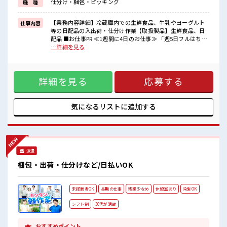
仕分け・梱包・ピッキング
職 種
≪収入アップを目指せる≫
高時給だらけの派遣のお仕事です！
【業務内容詳細】冷蔵庫内での生鮮食品、牛乳やヨーグルト
仕事内容
■職場の雰囲気
等の日配品の入出荷・仕分け作業【取扱製品】生鮮食品、日
キバツ過ぎなければ髪色・髪型は自由！
配品 ■お仕事PR ≪1週間に4日のお仕事≫ 「週5日フルはちょ
あなたの個性を大事にできます♪
っと…」という方にピッタリです！ ≪無理なく働ける≫ 場合
…詳細を見る
残業は少なめ！
によってはお願いすることもありますが、 残業はほとんどナ
たまに残業するくらいなら…という方、
シ！ ≪モチベーションもUP≫ 派手過ぎなければ髪型や髪色自
応募お待ちしております！
由♪ (規定有)≪未経験の方も大カンゲイ≫ 新しいことにチャ
詳細を見る
応募する
レンジするのは不安だけど、 しっかり働く環境が整っていま
す！ イチからスキルUP・ステップUP目指していきましょ
う！ ≪収入アップを目指せる≫ 高時給だらけの派遣のお仕事
です！ ■職場の雰囲気 キバツ過ぎなければ髪色・髪型は自
気になるリストに
追加する
由！ あなたの個性を大事にできます♪ 残業は少なめ！ たまに
残業するくらいなら…という方、 応募お待ちしております！
派遣
梱包・出荷・仕分けなど/日払いOK
未経験者OK
長期の仕事
残業少なめ
休憩室あり
染髪OK
シフト制
30代が活躍
おすすめポイント