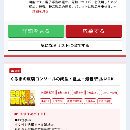
■職場の雰囲気
可能です、電子部品の組立、電動ドライバーを使用したネジ
キバツ過ぎなければ髪色・髪型は自由！
締め、検査、検品製品の運搬、パレットに製品を乗せる、部
あなたの個性を大事にできます♪
品を運ぶ【取扱製品情報】自動車に使われるバッテリー ■お
…詳細を見る
休憩室で自分タイム！
仕事PR ≪残業多めでがっつり稼ぐ≫ 高収入を希望される方に
のんびりスマホチェック♪
オススメ。 残業は月20時間以上あります♪ ≪ヘアカラーOK
ロッカーあり！
で自由な雰囲気の職場≫ 明るすぎたり奇抜でなければ基本的
安心してお仕事に集中♪
詳細を見る
応募する
に自由！ (規定有)制服があると毎日の服選びに悩まずOK♪ ≪
未経験でも活躍できる≫ 新しいことにチャレンジするのは不
安だけど、 しっかり働く環境が整っています！ イチからスキ
ルUP・ステップUP目指していきましょう！ ≪様々なお仕事
気になるリストに
追加する
をご提案≫ 一人で悩まず気軽に相談できる、 派遣のお仕事で
す！ ■職場の雰囲気 キバツ過ぎなければ髪色・髪型は自由！
あなたの個性を大事にできます♪ 休憩室で自分タイム！ のん
びりスマホチェック♪ ロッカーあり！ 安心してお仕事に集中
♪
派遣
くるまの皮製コンソールの成型・組立・溶着/日払いOK
未経験者OK
長期の仕事
制服あり
休憩室あり
ロッカー完備
染髪OK
ピアスOK
残業 20H未満
女性多め
30代が活躍
おすすめポイント
■お仕事PR
≪女性も活躍できる職場≫
もちろん男性の応募も歓迎です！