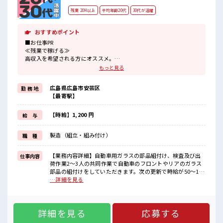
残業 20H以上
平均年齢20代
30代が活躍
おすすめポイント
■お仕事PR
≪残業で稼げる≫
高収入を希望される方にオススメ。
残業は月20時間以上あります♪
もっと見る
≪モチベーションもUP≫
派手過ぎなければ髪型や髪色自由♪
広島県広島市安芸区
勤 務 地
(規定有)制服があると毎日の服選びに悩まずOK♪
【最寄駅】
≪初めての仕事だけど自分にもできそう≫
新しいことにチャレンジするのは不安だけど、
しっかり働く環境が整っています！
【時給】1,200 円
給 与
イチからスキルUP・ステップUP目指していきましょう！
≪自分に合った期間で働ける≫
製造（組立・組み付け）
職 種
福利厚生が整った派遣のお仕事です！
■職場の雰囲気
【業務内容詳細】自動車用ガラスの部品組付け、検査及び出
仕事内容
髪型・髪色自由♪
荷作業2～3人の共同作業で自動車のフロントやリアのガラス
派手過ぎなければOKだから、
部品の組付けをしていただきます。次の更新で時給が50～100
モチベーションもUP！
円アップの可能性あります！綺麗な職場で冷暖房完備されて
…詳細を見る
活気あふれる20代活躍中の職場です☆
いますので快適にお仕事が出来ます！【取扱商品詳細】自動
残業多め！
車フロント・リアガラスの加工 ■お仕事PR ≪残業で稼げる≫
稼ぎたい方は必見！
高収入を希望される方にオススメ。 残業は月20時間以上あり
詳細を見る
応募する
ます♪ ≪モチベーションもUP≫ 派手過ぎなければ髪型や髪色
自由♪ (規定有)制服があると毎日の服選びに悩まずOK♪ ≪初