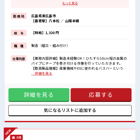
≪1日1時間程の残業で収入アップ≫
もっと見る
残業は月20時間未満で、
ほどよく稼げます♪
広島県東広島市
勤 務 地
≪ラクラク制服アリ≫
【最寄駅】八本松 ／ 山陽本線
制服があるので、
毎日の服装の悩み解消♪
≪未経験OKの仕事≫
【時給】1,320 円
給 与
新しいことにチャレンジするのは不安だけど、
しっかり働く環境が整っています！
製造（組立・組み付け）
職 種
イチからスキルUP・ステップUP目指していきましょう！
≪様々なお仕事をご提案≫
一人で悩まず気軽に相談できる、
【業務内容詳細】製造未経験OK！ひたすら50cm程の金属の
仕事内容
派遣のお仕事です！
パイプにテープを巻き付ける作業を行っていただきます。
【取扱製品情報】産業機械やEVに使われるバスバーという電
■職場の雰囲気
気を通す部品です。 ■お仕事PR ≪女性も活躍中の職場≫ もち
…詳細を見る
女性多めで休み時間は女子トークがあふれる職場です！
ろん男性の応募もOKですよ！ ≪1日1時間程の残業で収入ア
もちろん男性の応募もOKですよ！
ップ≫ 残業は月20時間未満で、 ほどよく稼げます♪ ≪ラクラ
“コジンマリ”が好きな方にもお勧め！！
ク制服アリ≫ 制服があるので、 毎日の服装の悩み解消♪ ≪未
少人数の職場です♪
詳細を見る
応募する
経験OKの仕事≫ 新しいことにチャレンジするのは不安だけ
ど、 しっかり働く環境が整っています！ イチからスキルUP・
ステップUP目指していきましょう！ ≪様々なお仕事をご提案
≫ 一人で悩まず気軽に相談できる、 派遣のお仕事です！ ■職
気になるリストに
追加する
場の雰囲気 女性多めで休み時間は女子トークがあふれる職場
です！ もちろん男性の応募もOKですよ！ “コジンマリ”が好
きな方にもお勧め！！ 少人数の職場です♪
派遣