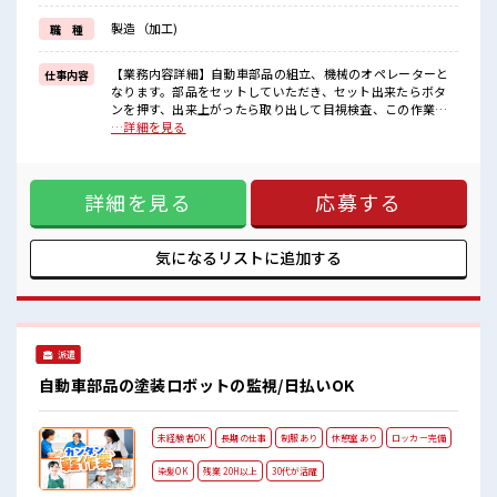
しっかり働く環境が整っています！
製造（加工)
職 種
イチからスキルUP・ステップUP目指していきましょう！
■職場の雰囲気
【業務内容詳細】自動車部品の組立、機械のオペレーターと
仕事内容
派手すぎなければ多少のヘアカラーもOKなのはウレシイPoint☆
なります。部品をセットしていただき、セット出来たらボタ
20代の若い世代がたくさん活躍中の活気ある職場！
ンを押す、出来上がったら取り出して目視検査、この作業の
休憩室で楽しくおしゃべり！
繰り返しです。【取扱製品情報】自動車の車体とドア・ボン
…詳細を見る
ストレス解消☆
ネット・トランクを繋ぐ小型の金属部品(ドアヒンジ・ボンネ
ットヒンジ・トランクヒンジ) ■お仕事PR ≪残業で稼げる≫
高収入を希望される方にオススメ。 残業は月20時間以上あり
詳細を見る
応募する
ます♪ ≪ヘアカラーOKで自由な雰囲気の職場≫ 明るすぎた
り奇抜でなければ基本的に自由！ (規定有)≪ラクラク制服ア
リ≫ 制服があるので、 毎日の服装の悩み解消♪ ≪初めての仕
事だけど自分にもできそう≫ 新しいことにチャレンジするの
気になるリストに
追加する
は不安だけど、 しっかり働く環境が整っています！ イチから
スキルUP・ステップUP目指していきましょう！ ■職場の雰
囲気 派手すぎなければ多少のヘアカラーもOKなのはウレシイ
Point☆ 20代の若い世代がたくさん活躍中の活気ある職場！
休憩室で楽しくおしゃべり！ ストレス解消☆
派遣
自動車部品の塗装ロボットの監視/日払いOK
未経験者OK
長期の仕事
制服あり
休憩室あり
ロッカー完備
染髪OK
残業 20H以上
30代が活躍