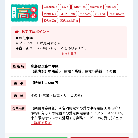
未経験者OK
高収入
長期の仕事
残業少なめ
制服あり
休憩室あり
ロッカー完備
ネイルOK
シフト制
平均年齢20代
30代が活躍
50代以上も活躍
おすすめポイント
■お仕事PR
≪プライベートが充実する≫
場合によってはお願いすることもありますが、
残業はほとんどナシ！
もっと見る
≪機能的な制服アリ≫
制服があるので、
広島県広島市中区
勤 務 地
毎日の服装の悩み解消♪
【最寄駅】中電前 ／ 広電１系統、広電３系統、その他
≪未経験の方も大カンゲイ≫
新しいことにチャレンジするのは不安だけど、
しっかり働く環境が整っています！
【時給】1,500 円
給 与
イチからスキルUP・ステップUP目指していきましょう！
≪様々なお仕事をご提案≫
その他(営業・販売・サービス系)
職 種
一人で悩まず気軽に相談できる、
派遣のお仕事です！
【業務内容詳細】★宿泊施設での受付事務業務★高時給！・
仕事内容
■職場の雰囲気
予約に対しての電話での受電架電業務・インターネットから
活気あふれる20代活躍中の職場です☆
来た予約をシステム処理する業務・ロビーでの受付(チェック
休憩室で楽しくランチ♪
イン・アウト処理)*丁寧なOJTでゆっくり覚えられる環境が
…詳細を見る
時間があれば昼寝もしちゃおう！
オススメです ■お仕事PR ≪プライベートが充実する≫ 場合に
職場にはロッカー完備！
よってはお願いすることもありますが、 残業はほとんどナ
私物の置きすぎには注意が必要ですね★
シ！ ≪機能的な制服アリ≫ 制服があるので、 毎日の服装の悩