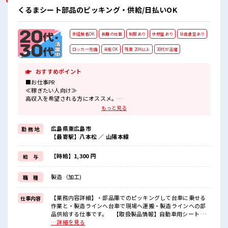
くるまシート部品のピッキング・供給/日払いOK
未経験者OK
長期の仕事
制服あり
休憩室あり
社員食堂あり
ロッカー完備
染髪OK
残業 20H以上
30代が活躍
おすすめポイント
■お仕事PR
≪稼ぎたい人向け≫
高収入を希望される方にオススメ。
残業は月20時間以上あります♪
もっと見る
≪ヘアカラーOKで自由な雰囲気の職場≫
明るすぎたり奇抜でなければ基本的に自由！
広島県東広島市
勤 務 地
(規定有)制服があると毎日の服選びに悩まずOK♪
【最寄駅】八本松 ／ 山陽本線
≪未経験でも活躍できる≫
新しいことにチャレンジするのは不安だけど、
しっかり働く環境が整っています！
【時給】1,300 円
給 与
イチからスキルUP・ステップUP目指していきましょう！
≪収入アップを目指せる≫
製造（加工)
職 種
高時給だらけの派遣のお仕事です！
■職場の雰囲気
【業務内容詳細】・部品庫でのピッキングして台車に乗せる
仕事内容
明るすぎたり奇抜過ぎなければヘアカラーOK！
作業と・製造ラインへ台車で現場へ運搬・製造ラインへの部
休憩室で楽しくランチ♪
品供給する仕事です。 【取扱製品情報】自動車用シート ■
時間があれば昼寝もしちゃおう！
お仕事PR ≪稼ぎたい人向け≫ 高収入を希望される方にオスス
…詳細を見る