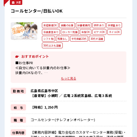
派遣
コールセンター/日払いOK
未経験者OK
長期の仕事
扶養範囲内
研修あり
休憩室あり
社員食堂あり
ロッカー完備
染髪OK
ピアスOK
ネイルOK
シフト制
残業なし
平均年齢20代
30代が活躍
50代以上も活躍
おすすめポイント
■お仕事PR
≪自分に向いてる扶養内のお仕事≫
扶養内OKなので、
主婦&主夫さんも気軽にご応募くださいね♪
もっと見る
≪新しくチャレンジしやすい≫
ビギナーさんもブランクさんも安心・丁寧な事前研修あり！
広島県広島市中区
勤 務 地
≪定時で帰ろう≫
【最寄駅】小網町 ／ 広電２系統宮島線、広電３系統
自分の時間をしっかり確保できる、
残業基本ナシのお仕事♪
≪髪型自由≫
【時給】1,250 円
給 与
基本的に髪色自由で明るすぎたり奇抜でなければOKです！
(規定有)≪収入アップを目指せる≫
コールセンター(テレフォンオペレーター)
職 種
高時給だらけの派遣のお仕事です！
■職場の雰囲気
【業務内容詳細】電力会社のカスタマーセンター業務(受電)・
仕事内容
キバツ過ぎなければ髪色・髪型は自由！