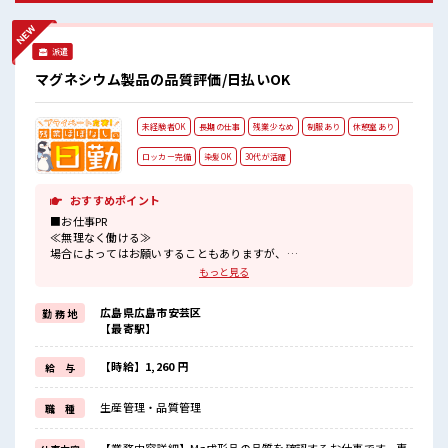
派遣
マグネシウム製品の品質評価/日払いOK
未経験者OK
長期の仕事
残業少なめ
制服あり
休憩室あり
ロッカー完備
染髪OK
30代が活躍
おすすめポイント
■お仕事PR
≪無理なく働ける≫
場合によってはお願いすることもありますが、
残業はほとんどナシ！
もっと見る
≪モチベーションもUP≫
派手過ぎなければ髪型や髪色自由♪
広島県広島市安芸区
勤 務 地
(規定有)制服があると毎日の服選びに悩まずOK♪
【最寄駅】
≪初めての仕事だけど自分にもできそう≫
新しいことにチャレンジするのは不安だけど、
しっかり働く環境が整っています！
【時給】1,260 円
給 与
イチからスキルUP・ステップUP目指していきましょう！
≪自分に向いている仕事が探せる≫
生産管理・品質管理
職 種
困った事などがあれば、
担当がしっかりサポートします！