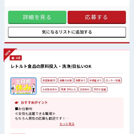
ロッカーあり！
メ。 残業は月20時間以上あります♪ ≪ヘアカラーOKで自由
安心してお仕事に集中♪
な雰囲気の職場≫ 明るすぎたり奇抜でなければ基本的に自
残業がしっかりあるお仕事！
由！ (規定有)制服があると毎日の服選びに悩まずOK♪ ≪未経
詳細を見る
応募する
験でも活躍できる≫ 新しいことにチャレンジするのは不安だ
けど、 しっかり働く環境が整っています！ イチからスキル
UP・ステップUP目指していきましょう！ ≪収入アップを目
指せる≫ 高時給だらけの派遣のお仕事です！ ■職場の雰囲気
気になるリストに
追加する
明るすぎたり奇抜過ぎなければヘアカラーOK！ 休憩室で楽し
くランチ♪ 時間があれば昼寝もしちゃおう！ ロッカーあり！
安心してお仕事に集中♪ 残業がしっかりあるお仕事！
派遣
レトルト食品の原料投入・洗浄/日払いOK
未経験者OK
長期の仕事
制服あり
休憩室あり
ロッカー完備
土日祝日休み
残業 20H以上
女性多め
30代が活躍
おすすめポイント
■お仕事PR
≪女性も活躍できる職場≫
もちろん男性の応募も歓迎です！
≪残業で収入アップ≫
もっと見る
高収入を希望される方にオススメ。
残業は月20時間以上あります♪