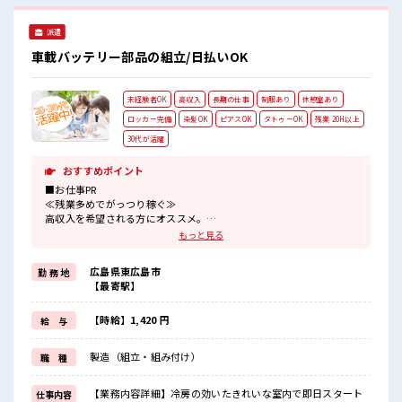
派遣
車載バッテリー部品の組立/日払いOK
未経験者OK
高収入
長期の仕事
制服あり
休憩室あり
ロッカー完備
染髪OK
ピアスOK
タトゥーOK
残業 20H以上
30代が活躍
おすすめポイント
■お仕事PR
≪残業多めでがっつり稼ぐ≫
高収入を希望される方にオススメ。
残業は月20時間以上あります♪
もっと見る
≪ヘアカラーOKで自由な雰囲気の職場≫
明るすぎたり奇抜でなければ基本的に自由！
広島県東広島市
勤 務 地
(規定有)制服があると毎日の服選びに悩まずOK♪
【最寄駅】
≪未経験でも活躍できる≫
新しいことにチャレンジするのは不安だけど、
しっかり働く環境が整っています！
【時給】1,420 円
給 与
イチからスキルUP・ステップUP目指していきましょう！
≪様々なお仕事をご提案≫
製造（組立・組み付け）
職 種
一人で悩まず気軽に相談できる、
派遣のお仕事です！
【業務内容詳細】冷房の効いたきれいな室内で即日スタート
仕事内容