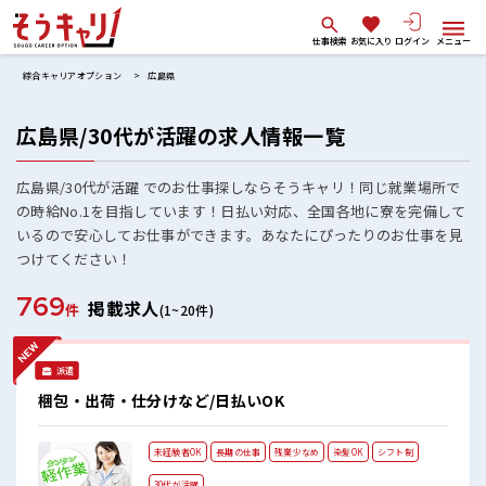
仕事検索
お気に入り
ログイン
メニュー
綜合キャリアオプション
広島県
広島県/30代が活躍の求人情報一覧
広島県/30代が活躍 でのお仕事探しならそうキャリ！同じ就業場所で
の時給No.1を目指しています！日払い対応、全国各地に寮を完備して
いるので安心してお仕事ができます。あなたにぴったりのお仕事を見
つけてください！
769
掲載求人
件
(1~20件)
派遣
梱包・出荷・仕分けなど/日払いOK
未経験者OK
長期の仕事
残業少なめ
染髪OK
シフト制
30代が活躍