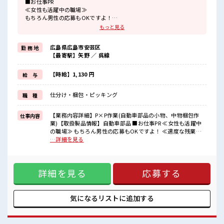
■お仕事PR
≪女性も活躍中の職場≫
もちろん男性の応募もOKですよ！
≪適度な残業でお給料UP≫
もっと見る
残業は月20時間未満で、
ほどよく稼げます♪
広島県広島市安芸区
勤 務 地
≪髪型自由≫
【最寄駅】矢野 ／ 呉線
基本的に髪色自由で明るすぎたり奇抜でなければOKです！
(規定有)≪機能的な制服アリ≫
制服があるので、
【時給】1,130 円
給 与
毎日の服装の悩み解消♪
≪未経験でも活躍できる≫
仕分け・梱包・ピッキング
職 種
新しいことにチャレンジするのは不安だけど、
しっかり働く環境が整っています！
イチからスキルUP・ステップUP目指していきましょう！
【業務内容詳細】P×P作業(自動車部品の小物、中物梱包作
仕事内容
業)【取扱製品情報】自動車部品 ■お仕事PR ≪女性も活躍中
■職場の雰囲気
の職場≫ もちろん男性の応募もOKですよ！ ≪適度な残業で
女性が多めの職場です♪
お給料UP≫ 残業は月20時間未満で、 ほどよく稼げます♪ ≪
…詳細を見る
髪型・髪色自由♪
髪型自由≫ 基本的に髪色自由で明るすぎたり奇抜でなければ
派手過ぎなければOKだから、
OKです！ (規定有)≪機能的な制服アリ≫ 制服があるので、
モチベーションもUP！
毎日の服装の悩み解消♪ ≪未経験でも活躍できる≫ 新しいこ
一息つける休憩スペースもあります！
詳細を見る
応募する
とにチャレンジするのは不安だけど、 しっかり働く環境が整
程よく残業あり！
っています！ イチからスキルUP・ステップUP目指していき
ましょう！ ■職場の雰囲気 女性が多めの職場です♪ 髪型・髪
色自由♪ 派手過ぎなければOKだから、 モチベーションも
気になるリストに
追加する
UP！ 一息つける休憩スペースもあります！ 程よく残業あり！