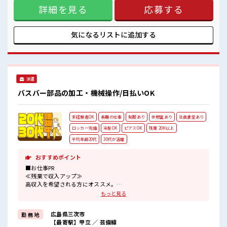
詳細を見る
応募する
み解消♪ ≪未経験の方も大カンゲイ≫ 新しいことにチャレン
ジするのは不安だけど、 しっかり働く環境が整っています！
イチからスキルUP・ステップUP目指していきましょう！ ≪
様々なお仕事をご提案≫ 一人で悩まず気軽に相談できる、 派
気になるリストに
追加する
遣のお仕事です！ ■職場の雰囲気 活気あふれる20代活躍中の
職場です☆ 休憩室で楽しくランチ♪ 時間があれば昼寝もしち
ゃおう！ 職場にはロッカー完備！ 私物の置きすぎには注意が
必要ですね★
派遣
バスバー部品の加工・機械操作/日払いOK
未経験者OK
長期の仕事
制服あり
休憩室あり
社員食堂あり
ロッカー完備
染髪OK
ピアスOK
残業 20H以上
平均年齢20代
30代が活躍
おすすめポイント
■お仕事PR
≪残業で収入アップ≫
高収入を希望される方にオススメ。
残業は月20時間以上あります♪
もっと見る
≪ヘアカラーOKで自由な雰囲気の職場≫
明るすぎたり奇抜でなければ基本的に自由！
広島県三次市
勤 務 地
(規定有)≪ラクラク制服アリ≫
【最寄駅】甲立 ／ 芸備線
制服があるので、