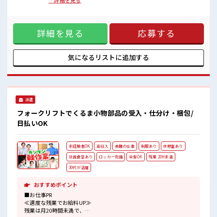
入アップ≫ 残業は月20時間未満で、 ほどよく稼げます♪ ≪土
…詳細を見る
派手過ぎなければOKだから、
日祝休のお仕事≫ 家族や友人と一緒にプライベート満喫！ ≪
モチベーションもUP！
モチベーションもUP≫ 派手過ぎなければ髪型や髪色自由♪
休憩室で楽しくランチ♪
(規定有)≪ラクラク制服アリ≫ 制服があるので、 毎日の服装
時間があれば昼寝もしちゃおう！
詳細を見る
応募する
の悩み解消♪ ≪初めての仕事だけど自分にもできそう≫ 新し
ロッカーあり！
いことにチャレンジするのは不安だけど、 しっかり働く環境
安心してお仕事に集中♪
が整っています！ イチからスキルUP・ステップUP目指して
いきましょう！ ■職場の雰囲気 髪型・髪色自由♪ 派手過ぎな
気になるリストに
追加する
ければOKだから、 モチベーションもUP！ 休憩室で楽しくラ
ンチ♪ 時間があれば昼寝もしちゃおう！ ロッカーあり！ 安心
してお仕事に集中♪
派遣
フォークリフトでくるま小物部品の受入・仕分け・梱包/
日払いOK
未経験者OK
高収入
長期の仕事
制服あり
休憩室あり
社員食堂あり
ロッカー完備
染髪OK
残業 20H未満
30代が活躍
おすすめポイント
■お仕事PR
≪適度な残業でお給料UP≫
残業は月20時間未満で、