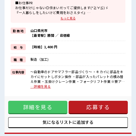
■お仕事PR
お仕事だけじゃない◎住まいだってご提供します(*≧∀≦)ゞ
『一人暮らしをしたいけど費用をおさえタイ』
『家電を揃えるお金がナイ』
もっと見る
そんな方に...
≪寮は...≫
山口県光市
勤 務 地
【最寄駅】勝間 ／ 岩徳線
・ワンルーム寮
・寮費0円
・TV/冷蔵庫/洗濯機/電子レンジ/エアコンは備え付け
【時給】1,400 円
給 与
・駐車場ありでマイカー持ち込み&通勤OK
ほかにも...
製造（加工)
職 種
◎うれしい土日やすみ×大型連休あり
◎お昼は1食420円ほどでお弁当の注文OK
◎残業多めだから稼げる！
～自動車のドアやマフラー部品づくり～ ・キカイに部品をキ
仕事内容
頑張った分しっかり返ってくるのでヤリガイ抜群★
カイにセットしボタン操作 ・部品が入ったパレットの積み替
え作業 ・玉掛けクレーン作業 ・フォークリフト作業 ※寮アリ
■職場の雰囲気
のお仕事！一人暮らしスタートにもピッタリ♪ ■お仕事PR お
…詳細を見る
《働きやすいと評判の職場》
仕事だけじゃない◎住まいだってご提供します(*≧∀≦)ゞ
キバツ過ぎなければ髪のカラーリングOK！
『一人暮らしをしたいけど費用をおさえタイ』 『家電を揃え
ロッカー・休憩室完備！
るお金がナイ』 そんな方に... ≪寮は...≫ ・ワンルーム寮 ・寮
荷物が多い方も安心ですね♪
詳細を見る
応募する
費0円 ・TV/冷蔵庫/洗濯機/電子レンジ/エアコンは備え付け ・
食堂&近くにコンビニがあるのでお昼ご飯に困らない◎
駐車場ありでマイカー持ち込み&通勤OK ほかにも... ◎うれし
#ryo
い土日やすみ×大型連休あり ◎お昼は1食420円ほどでお弁当
の注文OK ◎残業多めだから稼げる！ 頑張った分しっかり返
気になるリストに
追加する
ってくるのでヤリガイ抜群★ ■職場の雰囲気 《働きやすいと
評判の職場》 キバツ過ぎなければ髪のカラーリングOK！ ロ
ッカー・休憩室完備！ 荷物が多い方も安心ですね♪ 食堂&近