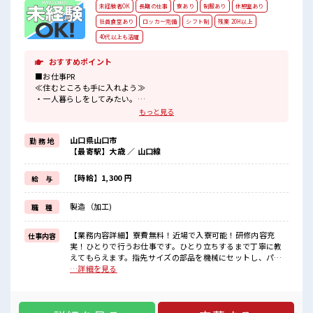
未経験者OK
長期の仕事
寮あり
制服あり
休憩室あり
社員食堂あり
ロッカー完備
シフト制
残業 20H以上
40代以上も活躍
おすすめポイント
■お仕事PR
≪住むところも手に入れよう≫
・一人暮らしをしてみたい。
・地元から出て新しい場所で働いてみたい。
もっと見る
・すぐに働けて稼げる仕事がしたい。
そんな方にピッタリな「寮完備」のお仕事です！
山口県山口市
勤 務 地
赴任地までの交通費も当社が負担(規定有)！
【最寄駅】大歳 ／ 山口線
遠方の方もご安心して応募ください！
≪残業多めでがっつり稼ぐ≫
高収入を希望される方にオススメ。
【時給】1,300 円
給 与
残業は月20時間以上あります♪
制服があると毎日の服選びに悩まずOK♪
製造（加工)
職 種
≪収入アップを目指せる≫
高時給だらけの派遣のお仕事です！
【業務内容詳細】寮費無料！近場で入寮可能！研修内容充
仕事内容
■職場の雰囲気
実！ひとりで行うお仕事です。ひとり立ちするまで丁寧に教
一息つける休憩スペースもあります！
えてもらえます。指先サイズの部品を機械にセットし、パネ
持ち物が多いあなたにもぴったり☆
ルを操作してボタンを押すだけ。あとは機械が自動で製造し
…詳細を見る
ロッカー付き職場♪
ます。工程内の製品の運搬作業もあります。重量物なし&空調
残業がしっかりあるお仕事！
完備の快適な環境です。交替制で効率よく稼ぎながら、平日
寮付きで一人暮らしを始めたい方にオススメ！
は混雑知らずの自由な時間を満喫できます！【取扱製品情