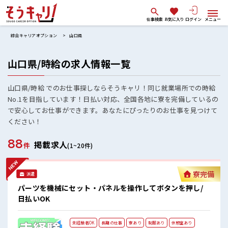
仕事検索
お気に入り
ログイン
メニュー
綜合キャリアオプション
山口県
山口県/時給の求人情報一覧
山口県/時給 でのお仕事探しならそうキャリ！同じ就業場所での時給
No.1を目指しています！日払い対応、全国各地に寮を完備しているの
で安心してお仕事ができます。あなたにぴったりのお仕事を見つけて
ください！
88
掲載求人
件
(1~20件)
寮完備
派遣
パーツを機械にセット・パネルを操作してボタンを押し/
日払いOK
未経験者OK
長期の仕事
寮あり
制服あり
休憩室あり