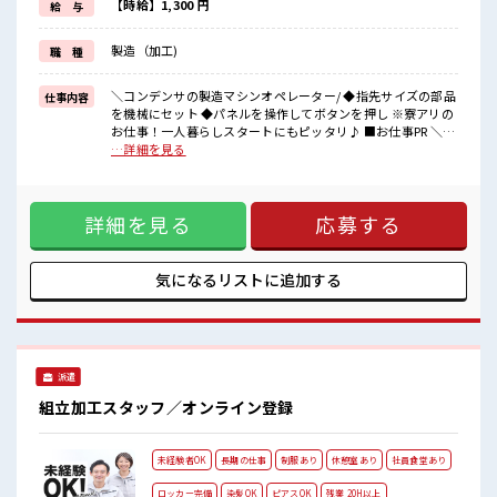
《未経験の方もOK》
【時給】1,300 円
給 与
研修がしっかりあるので安心◎
イチからスキル・ステップUPしちゃいましょう↑↑
製造（加工)
職 種
《制服あり》
制服・帽子・安全靴も無料で貸与されるので、
毎朝の服えらびに困ることもなくなります☆
＼コンデンサの製造マシンオペレーター/ ◆指先サイズの部品
仕事内容
を機械にセット ◆パネルを操作してボタンを押し ※寮アリの
■職場の雰囲気
お仕事！一人暮らしスタートにもピッタリ♪ ■お仕事PR ＼大
《20代・30代の方カツヤク中*》
手企業で働くチャンス◎しっかり稼げるオシゴト/ 「条件はい
…詳細を見る
荷物が多い方も安心な鍵付きロッカーあり！
いのに勤務地までちょっと遠くて…」という方にもオススメ
休憩室・空調完備なのでカイテキな環境でお仕事できます♪
です★ 寮費は0円のワンルーム寮完備♪ TV/冷蔵庫/洗濯機/エ
おいしい食堂あり！
アコンなどは備え付け！ 駐車場完備なのでマイカー持ち込み
近くにコンビニもあるためお昼ご飯にこまらない◎#ryo
詳細を見る
応募する
OK◎出勤も帰宅もラクラクです♪ 《未経験の方もOK》 研修
がしっかりあるので安心◎ イチからスキル・ステップUPしち
ゃいましょう↑↑ 《制服あり》 制服・帽子・安全靴も無料で
貸与されるので、 毎朝の服えらびに困ることもなくなります
気になるリストに
追加する
☆ ■職場の雰囲気 《20代・30代の方カツヤク中*》 荷物が多
い方も安心な鍵付きロッカーあり！ 休憩室・空調完備なので
カイテキな環境でお仕事できます♪ おいしい食堂あり！ 近く
にコンビニもあるためお昼ご飯にこまらない◎#ryo
派遣
組立加工スタッフ／オンライン登録
未経験者OK
長期の仕事
制服あり
休憩室あり
社員食堂あり
ロッカー完備
染髪OK
ピアスOK
残業 20H以上