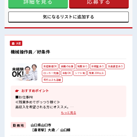
詳細を見る
応募する
報】コンデンサ ※寮アリのお仕事！一人暮らしスタートにも
ピッタリ♪ ■お仕事PR ≪住むところも手に入れよう≫ ・一人
暮らしをしてみたい。 ・地元から出て新しい場所で働いてみ
たい。 ・すぐに働けて稼げる仕事がしたい。 そんな方にピッ
気になるリストに
追加する
タリな「寮完備」のお仕事です！ 赴任地までの交通費も当社
が負担(規定有)！ 遠方の方もご安心して応募ください！ ≪残
業多めでがっつり稼ぐ≫ 高収入を希望される方にオススメ。
残業は月20時間以上あります♪ 制服があると毎日の服選びに
悩まずOK♪ ≪収入アップを目指せる≫ 高時給だらけの派遣
派遣
のお仕事です！ ■職場の雰囲気 一息つける休憩スペースもあ
ります！ 持ち物が多いあなたにもぴったり☆ ロッカー付き職
機械操作員／好条件
場♪ 残業がしっかりあるお仕事！ 寮付きで一人暮らしを始め
たい方にオススメ！
未経験者OK
長期の仕事
制服あり
休憩室あり
社員食堂あり
ロッカー完備
染髪OK
シフト制
残業 20H以上
40代以上も活躍
おすすめポイント
■お仕事PR
≪残業多めでがっつり稼ぐ≫
高収入を希望される方にオススメ。
残業は月20時間以上あります♪
もっと見る
≪髪型自由≫
基本的に髪色自由で明るすぎたり奇抜でなければOKです！
山口県山口市
勤 務 地
(規定有)≪動きやすい制服アリ≫
【最寄駅】大歳 ／ 山口線
制服があるので、
毎日の服装の悩み解消♪