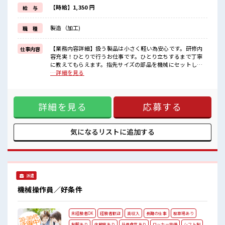
≪未経験の方も大カンゲイ≫
【時給】1,350 円
給 与
新しいことにチャレンジするのは不安だけど、
しっかり働く環境が整っています！
製造（加工)
職 種
イチからスキルUP・ステップUP目指していきましょう！
≪自分に合った期間で働ける≫
福利厚生が整った派遣のお仕事です！
【業務内容詳細】扱う製品は小さく軽い為安心です。研修内
仕事内容
容充実！ひとりで行うお仕事です。ひとり立ちするまで丁寧
■職場の雰囲気
に教えてもらえます。指先サイズの部品を機械にセットし、
髪型にこだわりのあるアナタは必見！
パネルを操作してボタンを押すだけ。あとは機械が自動で製
…詳細を見る
髪型自由な職場！
造します。工程内へ製品の運搬作業もあります。重量物なし&
休憩室でホッと一息リフレッシュ！
空調完備の快適な環境です。交替制で効率よく稼ぎながら、
職場にはロッカー完備！
平日は混雑知らずの自由な時間を満喫できます！【取扱製品
私物の置きすぎには注意が必要ですね★
詳細を見る
応募する
情報】コンデンサ ■お仕事PR ≪残業多めでがっつり稼ぐ≫ 高
収入を希望される方にオススメ。 残業は月20時間以上ありま
す♪ ≪髪型自由≫ 基本的に髪色自由で明るすぎたり奇抜でな
ければOKです！ (規定有)≪動きやすい制服アリ≫ 制服がある
気になるリストに
追加する
ので、 毎日の服装の悩み解消♪ ≪未経験の方も大カンゲイ≫
新しいことにチャレンジするのは不安だけど、 しっかり働く
環境が整っています！ イチからスキルUP・ステップUP目指
していきましょう！ ≪自分に合った期間で働ける≫ 福利厚生
が整った派遣のお仕事です！ ■職場の雰囲気 髪型にこだわり
派遣
のあるアナタは必見！ 髪型自由な職場！ 休憩室でホッと一息
リフレッシュ！ 職場にはロッカー完備！ 私物の置きすぎには
機械操作員／好条件
注意が必要ですね★
未経験者OK
経験者歓迎
高収入
長期の仕事
駐車場あり
制服あり
休憩室あり
社員食堂あり
ロッカー完備
シフト制