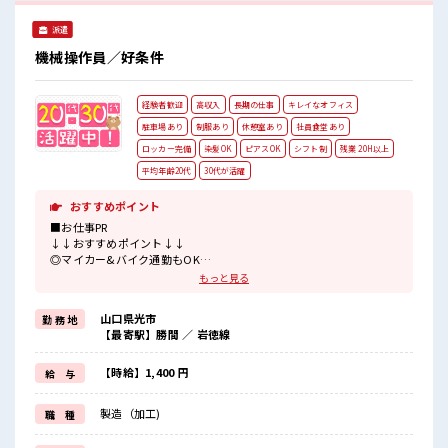
個性を大事にできます♪ 休憩室で楽しくランチ♪ 時間があれ
ば昼寝もしちゃおう！ ロッカーあり！ 安心してお仕事に集中
派遣
♪
機械操作員／好条件
経験者歓迎
高収入
長期の仕事
キレイなオフィス
駐車場あり
制服あり
休憩室あり
社員食堂あり
ロッカー完備
染髪OK
ピアスOK
シフト制
残業 20H以上
平均年齢20代
30代が活躍
おすすめポイント
■お仕事PR
↓↓おすすめポイント↓↓
◎マイカー&バイク通勤もOK
→もちろん通勤交通費別途規定支給&無料駐車場完備！
もっと見る
◎お昼は1食420円ほどでお弁当の注文OK！
山口県光市
勤 務 地
【最寄駅】勝間 ／ 岩徳線
◎とにかく稼ぎたい方必見
→高時給×交替勤務×残業多めで『月収例31万円以上可』
◎優しい社員の方が多く、
【時給】1,400 円
給 与
アットホームで働きやすいと大好評な職場！
製造（加工)
職 種
◎設備ジュージツ
→社員食堂・ロッカー・休憩室完備のキレイな職場！