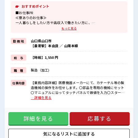
おすすめポイント
■お仕事PR
≪寮ありのお仕事≫
一人暮らしをしたい方や高収入で働きたい方に、
オススメしたい寮完備のお仕事！
もっと見る
担当者があなたをしっかりサポートするので、
安心して寮で新生活がスタートできます♪
山口県山口市
勤 務 地
基本的に赴任地までの交通費が出ますので遠方の方もご安心くださ
【最寄駅】本由良 ／ 山陽本線
い！
(規定有)≪1日1時間程の残業で収入アップ≫
残業は月20時間未満で、
【時給】1,550 円
給 与
ほどよく稼げます♪
≪土日祝休のお仕事≫
製造（加工)
職 種
家族や友人と一緒にプライベート満喫！
≪髪型自由≫
基本的に髪色自由で明るすぎたり奇抜でなければOKです！
【業務内容詳細】医療機器メーカーにて、カテーテル等の製
仕事内容
(規定有)
造機械の操作をお任せします。〇部品を専用の機械にセット
〇マニュアルに沿ってタッチパネルで数値を入力〇スタート
■職場の雰囲気
ボタンを押す〇機械が自動で動くので、エラーが出ていない
…詳細を見る
派手すぎなければ多少のヘアカラーもOKなのはウレシイPoint☆
か見守る〇完成品をチェック【取扱製品説明】医療用カテー
一息つける休憩スペースもあります！
テルの製造 ※寮アリのお仕事！一人暮らしスタートにもピッ
ロッカーあり！
タリ♪ ■お仕事PR ≪寮ありのお仕事≫ 一人暮らしをしたい方
安心してお仕事に集中♪
詳細を見る
応募する
や高収入で働きたい方に、 オススメしたい寮完備のお仕事！
担当者があなたをしっかりサポートするので、 安心して寮で
新生活がスタートできます♪ 基本的に赴任地までの交通費が
出ますので遠方の方もご安心ください！ (規定有)≪1日1時間
気になるリストに
追加する
程の残業で収入アップ≫ 残業は月20時間未満で、 ほどよく稼