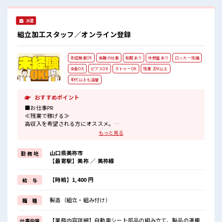
くにコンビニがあるのでお昼ご飯に困らない◎ #ryo
派遣
組立加工スタッフ／オンライン登録
未経験者OK
長期の仕事
制服あり
休憩室あり
ロッカー完備
染髪OK
ピアスOK
タトゥーOK
残業 20H以上
40代以上も活躍
おすすめポイント
■お仕事PR
≪残業で稼げる≫
高収入を希望される方にオススメ。
残業は月20時間以上あります♪
もっと見る
≪ヘアカラーOKで自由な雰囲気の職場≫
明るすぎたり奇抜でなければ基本的に自由！
山口県美祢市
勤 務 地
(規定有)≪ラクラク制服アリ≫
【最寄駅】美祢 ／ 美祢線
制服があるので、
毎日の服装の悩み解消♪
≪未経験OKの仕事≫
【時給】1,400 円
給 与
新しいことにチャレンジするのは不安だけど、
しっかり働く環境が整っています！
製造（組立・組み付け）
職 種
イチからスキルUP・ステップUP目指していきましょう！
≪様々なお仕事をご提案≫
一人で悩まず気軽に相談できる、
【業務内容詳細】自動車シート部品の組み立て、製品の運搬
仕事内容