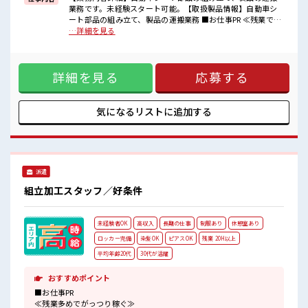
派遣のお仕事です！
業務です。未経験スタート可能。【取扱製品情報】自動車シ
ート部品の組み立て、製品の運搬業務 ■お仕事PR ≪残業で稼
■職場の雰囲気
げる≫ 高収入を希望される方にオススメ。 残業は月20時間以
…詳細を見る
キバツ過ぎなければ髪色・髪型は自由！
上あります♪ ≪ヘアカラーOKで自由な雰囲気の職場≫ 明る
あなたの個性を大事にできます♪
すぎたり奇抜でなければ基本的に自由！ (規定有)≪ラクラク
一息つける休憩スペースもあります！
制服アリ≫ 制服があるので、 毎日の服装の悩み解消♪ ≪未経
持ち物が多いあなたにもぴったり☆
詳細を見る
応募する
験OKの仕事≫ 新しいことにチャレンジするのは不安だけど、
ロッカー付き職場♪
しっかり働く環境が整っています！ イチからスキルUP・ステ
ップUP目指していきましょう！ ≪様々なお仕事をご提案≫ 一
人で悩まず気軽に相談できる、 派遣のお仕事です！ ■職場の
気になるリストに
追加する
雰囲気 キバツ過ぎなければ髪色・髪型は自由！ あなたの個性
を大事にできます♪ 一息つける休憩スペースもあります！ 持
ち物が多いあなたにもぴったり☆ ロッカー付き職場♪
派遣
組立加工スタッフ／好条件
未経験者OK
高収入
長期の仕事
制服あり
休憩室あり
ロッカー完備
染髪OK
ピアスOK
残業 20H以上
平均年齢20代
30代が活躍
おすすめポイント
■お仕事PR
≪残業多めでがっつり稼ぐ≫