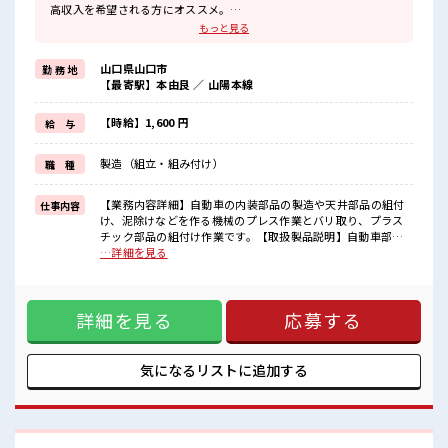
高収入を希望される方にオススメ。
残業は月20時間以上あります♪
もっと見る
≪髪型自由≫
基本的に髪色自由で明るすぎたり奇抜でなければOKです！
山口県山口市
勤 務 地
(規定有)≪動きやすい制服アリ≫
【最寄駅】本由良 ／ 山陽本線
制服があるので、
毎日の服装の悩み解消♪
≪未経験でも活躍できる≫
【時給】1,600 円
給 与
新しいことにチャレンジするのは不安だけど、
しっかり働く環境が整っています！
製造（組立・組み付け）
職 種
イチからスキルUP・ステップUP目指していきましょう！
≪自分に向いている仕事が探せる≫
困った事などがあれば、
【業務内容詳細】自動車の内装部品の製造や天井部品の組付
仕事内容
担当がしっかりサポートします！
け、泥除けなどを作る機械のプレス作業とバリ取り、プラス
チック部品の組付け作業です。【取扱製品説明】自動車部品
■職場の雰囲気
■お仕事PR ≪残業多めでがっつり稼ぐ≫ 高収入を希望される
…詳細を見る
派手すぎなければ多少のヘアカラーもOKなのはウレシイPoint☆
方にオススメ。 残業は月20時間以上あります♪ ≪髪型自由≫
20代の若い世代がたくさん活躍中の活気ある職場！
基本的に髪色自由で明るすぎたり奇抜でなければOKです！
休憩室完備でランチや休憩も充実しそう♪
(規定有)≪動きやすい制服アリ≫ 制服があるので、 毎日の服
詳細を見る
応募する
装の悩み解消♪ ≪未経験でも活躍できる≫ 新しいことにチャ
レンジするのは不安だけど、 しっかり働く環境が整っていま
す！ イチからスキルUP・ステップUP目指していきましょ
う！ ≪自分に向いている仕事が探せる≫ 困った事などがあれ
気になるリストに
追加する
ば、 担当がしっかりサポートします！ ■職場の雰囲気 派手す
ぎなければ多少のヘアカラーもOKなのはウレシイPoint☆ 20
代の若い世代がたくさん活躍中の活気ある職場！ 休憩室完備
でランチや休憩も充実しそう♪