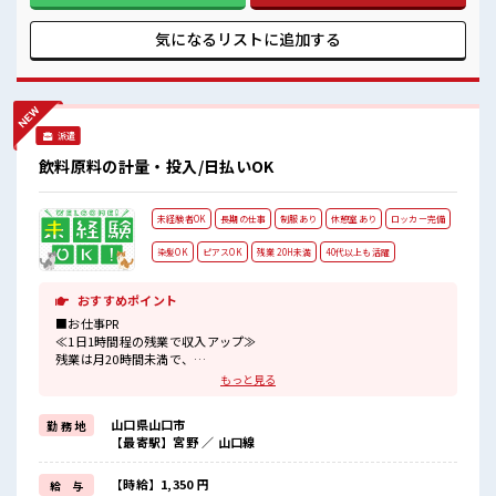
件いいのに、 勤務地までちょっと遠くて…」という方にもオ
ススメ！ 寮付きのお仕事なのでそんな心配はほぼナシ！ ≪稼
気になるリストに
追加する
ぎたい人向け≫ 高収入を希望される方にオススメ。 残業は月
20時間以上あります♪ ≪動きやすい制服アリ≫ 制服があるの
で、 毎日の服装の悩み解消♪ ≪未経験OKの仕事≫ 新しいこ
とにチャレンジするのは不安だけど、 しっかり働く環境が整
っています！ イチからスキルUP・ステップUP目指していき
派遣
ましょう！ ■職場の雰囲気 休憩室で自分タイム！ のんびりス
マホチェック♪ 持ち物が多いあなたにもぴったり☆ ロッカー
飲料原料の計量・投入/日払いOK
付き職場♪ 残業がしっかりあるお仕事！
未経験者OK
長期の仕事
制服あり
休憩室あり
ロッカー完備
染髪OK
ピアスOK
残業 20H未満
40代以上も活躍
おすすめポイント
■お仕事PR
≪1日1時間程の残業で収入アップ≫
残業は月20時間未満で、
ほどよく稼げます♪
もっと見る
≪髪色自由で自分らしく働く≫
明るすぎたり奇抜でなければ基本的に自由！
山口県山口市
勤 務 地
(規定有)≪機能的な制服アリ≫
【最寄駅】宮野 ／ 山口線
制服があるので、
毎日の服装の悩み解消♪
≪初めての仕事だけど自分にもできそう≫
【時給】1,350 円
給 与