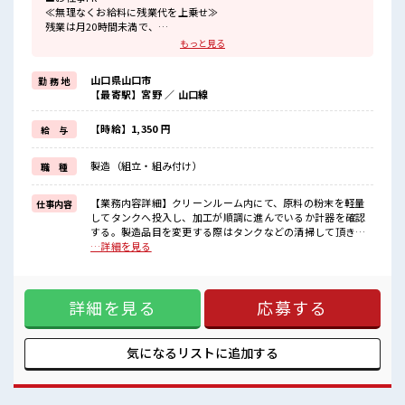
≪無理なくお給料に残業代を上乗せ≫
残業は月20時間未満で、
ほどよく稼げます♪
もっと見る
≪モチベーションもUP≫
派手過ぎなければ髪型や髪色自由♪
山口県山口市
勤 務 地
(規定有)制服があると毎日の服選びに悩まずOK♪
【最寄駅】宮野 ／ 山口線
≪未経験でも活躍できる≫
新しいことにチャレンジするのは不安だけど、
しっかり働く環境が整っています！
【時給】1,350 円
給 与
イチからスキルUP・ステップUP目指していきましょう！
≪様々なお仕事をご提案≫
製造（組立・組み付け）
職 種
一人で悩まず気軽に相談できる、
派遣のお仕事です！
【業務内容詳細】クリーンルーム内にて、原料の粉末を軽量
仕事内容
■職場の雰囲気
してタンクへ投入し、加工が順調に進んでいるか計器を確認
キバツ過ぎなければ髪色・髪型は自由！
する。製造品目を変更する際はタンクなどの清掃して頂きま
あなたの個性を大事にできます♪
す。原料の袋は1つ20kg程度です。立作業になります。【取扱
…詳細を見る
休憩室で楽しくランチ♪
製品情報】コーヒーや紅茶、清涼飲料水の製造。缶製品やビ
時間があれば昼寝もしちゃおう！
ン製品など種類があります。 ■お仕事PR ≪無理なくお給料に
ロッカーあり！
残業代を上乗せ≫ 残業は月20時間未満で、 ほどよく稼げます
安心してお仕事に集中♪
詳細を見る
応募する
♪ ≪モチベーションもUP≫ 派手過ぎなければ髪型や髪色自由
♪ (規定有)制服があると毎日の服選びに悩まずOK♪ ≪未経験
でも活躍できる≫ 新しいことにチャレンジするのは不安だけ
ど、 しっかり働く環境が整っています！ イチからスキルUP・
気になるリストに
追加する
ステップUP目指していきましょう！ ≪様々なお仕事をご提案
≫ 一人で悩まず気軽に相談できる、 派遣のお仕事です！ ■職
場の雰囲気 キバツ過ぎなければ髪色・髪型は自由！ あなたの