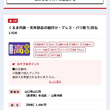
毎日の服装の悩み解消♪ ≪未経験でも活躍できる≫ 新しいこ
とにチャレンジするのは不安だけど、 しっかり働く環境が整
っています！ イチからスキルUP・ステップUP目指していき
ましょう！ ≪自分に合った期間で働ける≫ 福利厚生が整った
派遣のお仕事です！ ■職場の雰囲気 キバツ過ぎなければ髪
派遣
色・髪型は自由！ あなたの個性を大事にできます♪ 休憩室で
楽しくおしゃべり！ ストレス解消☆ 残業がしっかりあるお仕
くるま内装・天井部品の組付け・プレス・バリ取り/日払
事！
いOK
未経験者OK
高収入
長期の仕事
制服あり
休憩室あり
ロッカー完備
染髪OK
ピアスOK
残業 20H以上
平均年齢20代
30代が活躍
おすすめポイント
■お仕事PR
≪残業で収入アップ≫
高収入を希望される方にオススメ。
残業は月20時間以上あります♪
もっと見る
≪髪型自由≫
基本的に髪色自由で明るすぎたり奇抜でなければOKです！
山口県山口市
勤 務 地
(規定有)制服があると毎日の服選びに悩まずOK♪
【最寄駅】本由良 ／ 山陽本線
≪未経験OKの仕事≫
新しいことにチャレンジするのは不安だけど、
しっかり働く環境が整っています！
【時給】1,600 円
給 与
イチからスキルUP・ステップUP目指していきましょう！