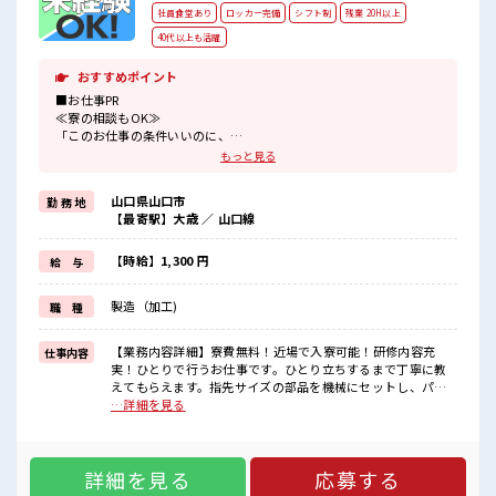
社員食堂あり
ロッカー完備
シフト制
残業 20H以上
40代以上も活躍
おすすめポイント
■お仕事PR
≪寮の相談もOK≫
「このお仕事の条件いいのに、
勤務地までちょっと遠くて…」という方にもオススメ！
もっと見る
寮付きのお仕事なのでそんな心配はほぼナシ！
≪稼ぎたい人向け≫
山口県山口市
勤 務 地
高収入を希望される方にオススメ。
【最寄駅】大歳 ／ 山口線
残業は月20時間以上あります♪
≪動きやすい制服アリ≫
制服があるので、
【時給】1,300 円
給 与
毎日の服装の悩み解消♪
≪未経験OKの仕事≫
製造（加工)
職 種
新しいことにチャレンジするのは不安だけど、
しっかり働く環境が整っています！
イチからスキルUP・ステップUP目指していきましょう！
【業務内容詳細】寮費無料！近場で入寮可能！研修内容充
仕事内容
実！ひとりで行うお仕事です。ひとり立ちするまで丁寧に教
■職場の雰囲気
えてもらえます。指先サイズの部品を機械にセットし、パネ
休憩室で自分タイム！
ルを操作してボタンを押すだけ。あとは機械が自動で製造し
…詳細を見る
のんびりスマホチェック♪
ます。工程内の製品の運搬作業もあります。重量物なし&空調
持ち物が多いあなたにもぴったり☆
完備の快適な環境です。交替制で効率よく稼ぎながら、平日
ロッカー付き職場♪
は混雑知らずの自由な時間を満喫できます！【取扱製品情
残業がしっかりあるお仕事！
詳細を見る
応募する
報】コンデンサ ※寮アリのお仕事！一人暮らしスタートにも
ピッタリ♪ ■お仕事PR ≪寮の相談もOK≫ 「このお仕事の条