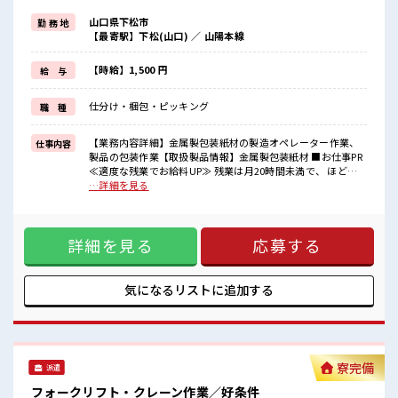
基本的に髪色自由で明るすぎたり奇抜でなければOKです！
山口県下松市
勤 務 地
(規定有)≪動きやすい制服アリ≫
【最寄駅】下松(山口) ／ 山陽本線
制服があるので、
毎日の服装の悩み解消♪
≪未経験OKの仕事≫
【時給】1,500 円
給 与
新しいことにチャレンジするのは不安だけど、
しっかり働く環境が整っています！
仕分け・梱包・ピッキング
職 種
イチからスキルUP・ステップUP目指していきましょう！
≪収入アップを目指せる≫
高時給だらけの派遣のお仕事です！
【業務内容詳細】金属製包装紙材の製造オペレーター作業、
仕事内容
製品の包装作業【取扱製品情報】金属製包装紙材 ■お仕事PR
■職場の雰囲気
≪適度な残業でお給料UP≫ 残業は月20時間未満で、 ほどよ
派手すぎなければ多少のヘアカラーもOKなのはウレシイPoint☆
く稼げます♪ ≪髪型自由≫ 基本的に髪色自由で明るすぎたり
…詳細を見る
休憩室で楽しくおしゃべり！
奇抜でなければOKです！ (規定有)≪動きやすい制服アリ≫ 制
ストレス解消☆
服があるので、 毎日の服装の悩み解消♪ ≪未経験OKの仕事
ロッカーあり！
≫ 新しいことにチャレンジするのは不安だけど、 しっかり働
安心してお仕事に集中♪
詳細を見る
応募する
く環境が整っています！ イチからスキルUP・ステップUP目
程よく残業あり！
指していきましょう！ ≪収入アップを目指せる≫ 高時給だら
けの派遣のお仕事です！ ■職場の雰囲気 派手すぎなければ多
少のヘアカラーもOKなのはウレシイPoint☆ 休憩室で楽しく
気になるリストに
追加する
おしゃべり！ ストレス解消☆ ロッカーあり！ 安心してお仕事
に集中♪ 程よく残業あり！
寮完備
派遣
フォークリフト・クレーン作業／好条件