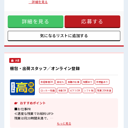
あなたの個性を大事にできます♪
みの職歴の方も多数就業されています！【取扱製品情報】自
…詳細を見る
しっかり休める休憩室あり！
動車の部品(シート) ■お仕事PR ≪経験者優遇≫ これまでの経
オンオフの切替もできちゃう！
験を活かしませんか？ ブランクがあっても大丈夫♪ 経験はち
ロッカーあり！
ょっとだけ…という方もOK！ ≪稼ぎたい人向け≫ 高収入を
安心してお仕事に集中♪
詳細を見る
応募する
希望される方にオススメ。 残業は月20時間以上あります♪ ≪
モチベーションもUP≫ 派手過ぎなければ髪型や髪色自由♪
(規定有)制服があると毎日の服選びに悩まずOK♪ ≪自分に向
いている仕事が探せる≫ 困った事などがあれば、 担当がしっ
気になるリストに
追加する
かりサポートします！ ■職場の雰囲気 キバツ過ぎなければ髪
色・髪型は自由！ あなたの個性を大事にできます♪ しっかり
休める休憩室あり！ オンオフの切替もできちゃう！ ロッカー
あり！ 安心してお仕事に集中♪
派遣
梱包・出荷スタッフ／オンライン登録
未経験者OK
高収入
長期の仕事
制服あり
休憩室あり
ロッカー完備
染髪OK
ピアスOK
シフト制
残業 20H未満
おすすめポイント
■お仕事PR
≪適度な残業でお給料UP≫
残業は月20時間未満で、
ほどよく稼げます♪
もっと見る
≪髪型自由≫