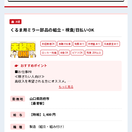
げます♪ ≪土日祝休のお仕事≫ 家族や友人と一緒にプライベ
ート満喫！ ≪髪型自由≫ 基本的に髪色自由で明るすぎたり奇
抜でなければOKです！ (規定有) ■職場の雰囲気 派手すぎな
ければ多少のヘアカラーもOKなのはウレシイPoint☆ 一息つ
派遣
ける休憩スペースもあります！ ロッカーあり！ 安心してお仕
事に集中♪
くるま用ミラー部品の組立・検査/日払いOK
未経験者OK
長期の仕事
制服あり
休憩室あり
社員食堂あり
ロッカー完備
染髪OK
ピアスOK
残業 20H以上
おすすめポイント
■お仕事PR
≪稼ぎたい人向け≫
高収入を希望される方にオススメ。
残業は月20時間以上あります♪
もっと見る
≪ヘアカラーOKで自由な雰囲気の職場≫
明るすぎたり奇抜でなければ基本的に自由！
山口県防府市
勤 務 地
(規定有)≪機能的な制服アリ≫
【最寄駅】
制服があるので、
毎日の服装の悩み解消♪
≪初めての仕事だけど自分にもできそう≫
【時給】1,400 円
給 与
新しいことにチャレンジするのは不安だけど、
しっかり働く環境が整っています！
製造（組立・組み付け）
職 種
イチからスキルUP・ステップUP目指していきましょう！