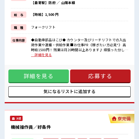
【最寄駅】防府 ／ 山陽本線
担当がしっかりサポートします！
イチからスキルUP・ステップUPしちゃいましょう↑↑
《うれしい土日やすみ*》
【時給】1,500 円
給 与
休みが固定だから前もって予定がたてやすい◎
友達や家族とプレイベートを満喫♪
フォークリフト
職 種
長期休暇があるのもうれしいポイント！
■職場の雰囲気
◆自動車部品はこび◆ カウンター及びリーチリフトでの入出
仕事内容
《20代・30代の方カツヤク中》
荷作業や運搬・供給作業 ■お仕事PR 《稼ぎたい方必見*》 高
髪型にこだわりのあるアナタは必見！
時給1500円！ 残業は月20時間以上あります♪ 頑張った分しっ
髪型・髪色自由な職場です♪
かり返ってくるのでヤリガイ抜群★ 《初めての方も安心して
…詳細を見る
個人ロッカー・休憩室完備！
スタート*》 未経験の方やブランクのある方もOK！ 担当がし
荷物が多めの方も安心ですね♪
っかりサポートします！ イチからスキルUP・ステップUPし
車通勤OK！
ちゃいましょう↑↑ 《うれしい土日やすみ*》 休みが固定だ
もちろん駐車場代は無料です◎
詳細を見る
応募する
から前もって予定がたてやすい◎ 友達や家族とプレイベート
を満喫♪ 長期休暇があるのもうれしいポイント！ ■職場の雰
囲気 《20代・30代の方カツヤク中》 髪型にこだわりのあるア
ナタは必見！ 髪型・髪色自由な職場です♪ 個人ロッカー・休
気になるリストに
追加する
憩室完備！ 荷物が多めの方も安心ですね♪ 車通勤OK！ もち
ろん駐車場代は無料です◎
寮完備
派遣
機械操作員／好条件