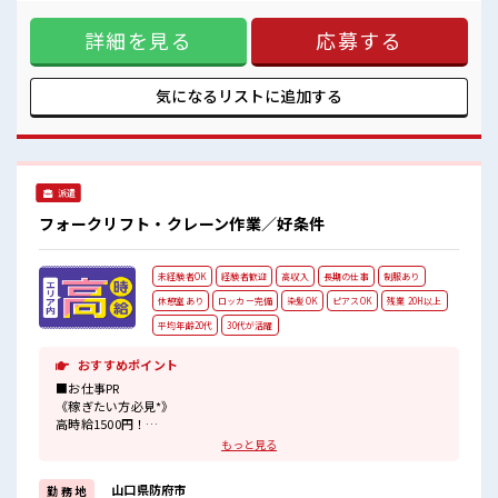
いてみたい方にもオススメ！ 規定はありますが赴任時の交通
個人ロッカー・休憩室完備！
費は当社負担！ 《稼ぎたい方必見*》 高時給1500円！ 残業は
荷物が多めの方も安心ですね♪
詳細を見る
応募する
月20時間以上あります♪ 頑張った分しっかり返ってくるので
車通勤OK！
ヤリガイ抜群★ 《初めての方も安心してスタート*》 未経験
もちろん駐車場代は無料です◎
の方やブランクのある方もOK！ 担当がしっかりサポートしま
#ryo
す！ スキル・ステップUPしちゃいましょう♪ ■職場の雰囲気
気になるリストに
追加する
《20代・30代の方カツヤク中》 髪型にこだわりのあるアナタ
は必見！ 髪型・髪色自由な職場です♪ 個人ロッカー・休憩室
完備！ 荷物が多めの方も安心ですね♪ 車通勤OK！ もちろん
駐車場代は無料です◎ #ryo
派遣
フォークリフト・クレーン作業／好条件
未経験者OK
経験者歓迎
高収入
長期の仕事
制服あり
休憩室あり
ロッカー完備
染髪OK
ピアスOK
残業 20H以上
平均年齢20代
30代が活躍
おすすめポイント
■お仕事PR
《稼ぎたい方必見*》
高時給1500円！
残業は月20時間以上あります♪
もっと見る
頑張った分しっかり返ってくるのでヤリガイ抜群★
《初めての方も安心してスタート*》
山口県防府市
勤 務 地
未経験の方やブランクのある方もOK！