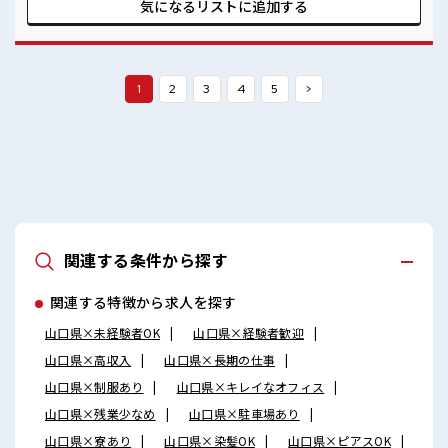
事です！ ■職場の雰囲気 髪型・髪色自由♪ 派手過ぎなければ
気になるリストに
追加する
OKだから、 モチベーションもUP！ 休憩室でホッと一息リフ
レッシュ！ 職場にはロッカー完備！ 私物の置きすぎには注意
が必要ですね★
1
2
3
4
5
>
関連する条件から探す
関連する特徴から求人を探す
山口県×未経験者OK
山口県×経験者歓迎
山口県×高収入
山口県×長期の仕事
山口県×制服あり
山口県×キレイなオフィス
山口県×残業少なめ
山口県×駐車場あり
山口県×寮あり
山口県×染髪OK
山口県×ピアスOK