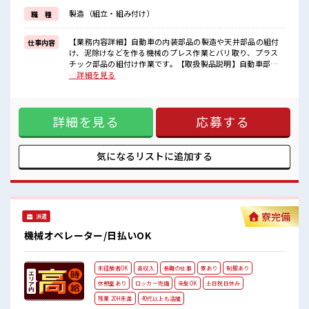
≪自分に合った期間で働ける≫
製造（組立・組み付け）
職 種
福利厚生が整った派遣のお仕事です！
■職場の雰囲気
【業務内容詳細】自動車の内装部品の製造や天井部品の組付
仕事内容
キバツ過ぎなければ髪色・髪型は自由！
け、泥除けなどを作る機械のプレス作業とバリ取り、プラス
あなたの個性を大事にできます♪
チック部品の組付け作業です。【取扱製品説明】自動車部品
活気あふれる20代活躍中の職場です☆
■お仕事PR ≪残業で収入アップ≫ 高収入を希望される方にオ
…詳細を見る
休憩時間にゆっくりできるスペース完備！
ススメ。 残業は月20時間以上あります♪ ≪髪型自由≫ 基本的
に髪色自由で明るすぎたり奇抜でなければOKです！ (規定有)
制服があると毎日の服選びに悩まずOK♪ ≪未経験OKの仕事
詳細を見る
応募する
≫ 新しいことにチャレンジするのは不安だけど、 しっかり働
く環境が整っています！ イチからスキルUP・ステップUP目
指していきましょう！ ≪自分に合った期間で働ける≫ 福利厚
生が整った派遣のお仕事です！ ■職場の雰囲気 キバツ過ぎな
気になるリストに
追加する
ければ髪色・髪型は自由！ あなたの個性を大事にできます♪
活気あふれる20代活躍中の職場です☆ 休憩時間にゆっくりで
きるスペース完備！
寮完備
派遣
機械オペレーター/日払いOK
未経験者OK
高収入
長期の仕事
寮あり
制服あり
休憩室あり
ロッカー完備
染髪OK
土日祝日休み
残業 20H未満
40代以上も活躍