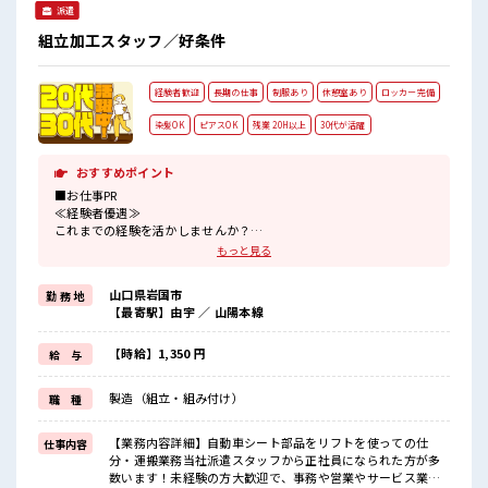
派遣
組立加工スタッフ／好条件
経験者歓迎
長期の仕事
制服あり
休憩室あり
ロッカー完備
染髪OK
ピアスOK
残業 20H以上
30代が活躍
おすすめポイント
■お仕事PR
≪経験者優遇≫
これまでの経験を活かしませんか？
ブランクがあっても大丈夫♪
もっと見る
経験はちょっとだけ…という方もOK！
≪稼ぎたい人向け≫
山口県岩国市
勤 務 地
高収入を希望される方にオススメ。
【最寄駅】由宇 ／ 山陽本線
残業は月20時間以上あります♪
≪モチベーションもUP≫
派手過ぎなければ髪型や髪色自由♪
【時給】1,350 円
給 与
(規定有)制服があると毎日の服選びに悩まずOK♪
≪自分に向いている仕事が探せる≫
製造（組立・組み付け）
職 種
困った事などがあれば、
担当がしっかりサポートします！
【業務内容詳細】自動車シート部品をリフトを使っての仕
仕事内容
■職場の雰囲気
分・運搬業務当社派遣スタッフから正社員になられた方が多
キバツ過ぎなければ髪色・髪型は自由！
数います！未経験の方大歓迎で、事務や営業やサービス業の