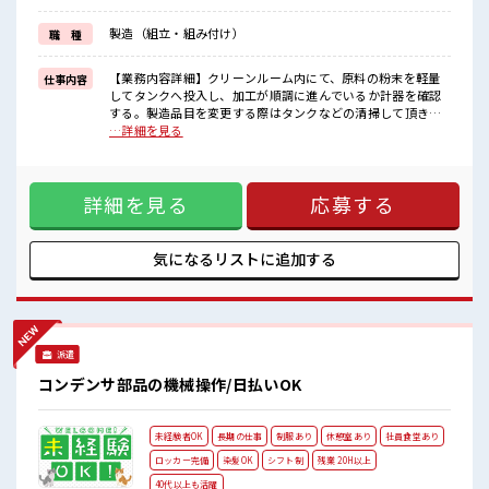
新しいことにチャレンジするのは不安だけど、
しっかり働く環境が整っています！
製造（組立・組み付け）
職 種
イチからスキルUP・ステップUP目指していきましょう！
≪自分に合った期間で働ける≫
福利厚生が整った派遣のお仕事です！
【業務内容詳細】クリーンルーム内にて、原料の粉末を軽量
仕事内容
してタンクへ投入し、加工が順調に進んでいるか計器を確認
■職場の雰囲気
する。製造品目を変更する際はタンクなどの清掃して頂きま
キバツ過ぎなければ髪色・髪型は自由！
す。原料の袋は1つ20kg程度です。立作業になります。【取扱
…詳細を見る
あなたの個性を大事にできます♪
製品情報】コーヒーや紅茶、清涼飲料水の製造。缶製品やビ
一息つける休憩スペースもあります！
ン製品など種類があります。 ■お仕事PR ≪1日1時間程の残業
持ち物が多いあなたにもぴったり☆
で収入アップ≫ 残業は月20時間未満で、 ほどよく稼げます♪
ロッカー付き職場♪
詳細を見る
応募する
≪髪色自由で自分らしく働く≫ 明るすぎたり奇抜でなければ
基本的に自由！ (規定有)≪機能的な制服アリ≫ 制服があるの
で、 毎日の服装の悩み解消♪ ≪初めての仕事だけど自分にも
できそう≫ 新しいことにチャレンジするのは不安だけど、 し
気になるリストに
追加する
っかり働く環境が整っています！ イチからスキルUP・ステッ
プUP目指していきましょう！ ≪自分に合った期間で働ける≫
福利厚生が整った派遣のお仕事です！ ■職場の雰囲気 キバツ
過ぎなければ髪色・髪型は自由！ あなたの個性を大事にでき
ます♪ 一息つける休憩スペースもあります！ 持ち物が多いあ
派遣
なたにもぴったり☆ ロッカー付き職場♪
コンデンサ部品の機械操作/日払いOK
未経験者OK
長期の仕事
制服あり
休憩室あり
社員食堂あり
ロッカー完備
染髪OK
シフト制
残業 20H以上
40代以上も活躍