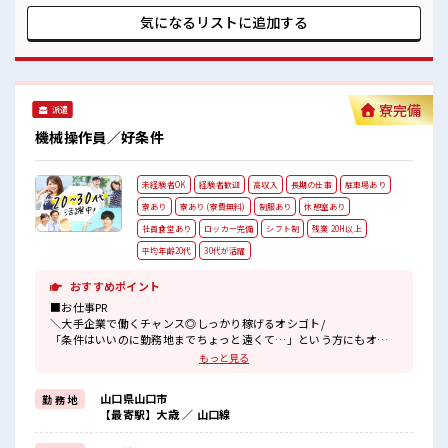
も無料で貸与されるので、 毎朝の服えらびに困ることもなく
なります☆ ■職場の雰囲気 《20代・30代の方カツヤク中*》
気になるリストに
追加する
荷物が多い方も安心な鍵付きロッカーあり！ 休憩室・空調完
備なのでカイテキな環境でお仕事できます♪ おいしい食堂あ
り！ 近くにコンビニもあるためお昼ご飯にこまらない◎
寮完備
派遣
機械操作員／好条件
未経験者OK
経験者歓迎
高収入
長期の仕事
駐車場あり
寮あり
寮あり (寮費無料)
制服あり
休憩室あり
社員食堂あり
ロッカー完備
シフト制
残業 20H以上
平均年齢20代
30代が活躍
おすすめポイント
■お仕事PR
＼大手企業で働くチャンス◎しっかり稼げるオシゴト/
「条件はいいのに勤務地までちょっと遠くて…」という方にもオス
スメです★
もっと見る
寮費は0円のワンルーム寮完備♪
山口県山口市
勤 務 地
TV/冷蔵庫/洗濯機/エアコンなどは備え付け！
【最寄駅】大歳 ／ 山口線
駐車場完備なのでマイカー持ち込みOK◎出勤も帰宅もラクラクです
♪