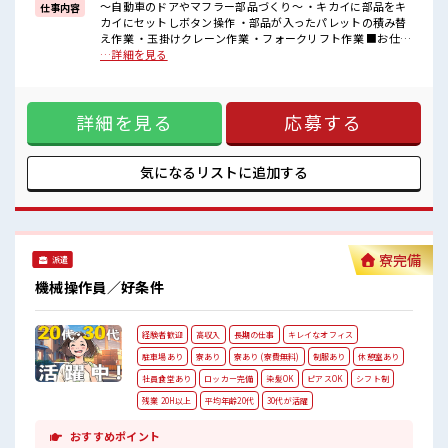
～自動車のドアやマフラー部品づくり～ ・キカイに部品をキ
仕事内容
◎制服貸与なので事前準備は不要！
カイにセットしボタン操作 ・部品が入ったパレットの積み替
え作業 ・玉掛けクレーン作業 ・フォークリフト作業 ■お仕事
■職場の雰囲気
PR ↓↓おすすめポイント↓↓ ◎マイカー&バイク通勤もOK
…詳細を見る
《働きやすいと評判の職場》
→もちろん通勤交通費別途規定支給&無料駐車場完備！ ◎お
キバツ過ぎなければ髪のカラーリングOK！
昼は1食420円ほどでお弁当の注文OK！ ◎とにかく稼ぎたい
ロッカー・休憩室完備！
方必見 →高時給×交替勤務×残業多めで『月収例31万円以上
荷物が多い方も安心ですね♪
詳細を見る
応募する
可』 ◎優しい社員の方が多く、 アットホームで働きやすいと
食堂&近くにコンビニがあるのでお昼ご飯に困らない◎
大好評な職場！ ◎設備ジュージツ →社員食堂・ロッカー・休
憩室完備のキレイな職場！ ◎制服貸与なので事前準備は不
要！ ■職場の雰囲気 《働きやすいと評判の職場》 キバツ過ぎ
気になるリストに
追加する
なければ髪のカラーリングOK！ ロッカー・休憩室完備！ 荷
物が多い方も安心ですね♪ 食堂&近くにコンビニがあるので
お昼ご飯に困らない◎
寮完備
派遣
機械操作員／好条件
経験者歓迎
高収入
長期の仕事
キレイなオフィス
駐車場あり
寮あり
寮あり (寮費無料)
制服あり
休憩室あり
社員食堂あり
ロッカー完備
染髪OK
ピアスOK
シフト制
残業 20H以上
平均年齢20代
30代が活躍
おすすめポイント