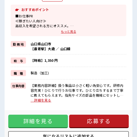
おすすめポイント
■お仕事PR
≪稼ぎたい人向け≫
高収入を希望される方にオススメ。
残業は月20時間以上あります♪
もっと見る
≪髪色自由で自分らしく働く≫
明るすぎたり奇抜でなければ基本的に自由！
山口県山口市
勤 務 地
(規定有)≪ラクラク制服アリ≫
【最寄駅】大歳 ／ 山口線
制服があるので、
毎日の服装の悩み解消♪
≪未経験でも活躍できる≫
【時給】1,350 円
給 与
新しいことにチャレンジするのは不安だけど、
しっかり働く環境が整っています！
製造（加工)
職 種
イチからスキルUP・ステップUP目指していきましょう！
≪自分に合った期間で働ける≫
福利厚生が整った派遣のお仕事です！
【業務内容詳細】扱う製品は小さく軽い為安心です。研修内
仕事内容
容充実！ひとりで行うお仕事です。ひとり立ちするまで丁寧
■職場の雰囲気
に教えてもらえます。指先サイズの部品を機械にセットし、
キバツ過ぎなければ髪色・髪型は自由！
パネルを操作してボタンを押すだけ。あとは機械が自動で製
…詳細を見る
あなたの個性を大事にできます♪
造します。工程内へ製品の運搬作業もあります。重量物なし&
休憩室で楽しくおしゃべり！
空調完備の快適な環境です。交替制で効率よく稼ぎながら、
ストレス解消☆
平日は混雑知らずの自由な時間を満喫できます！【取扱製品
残業がしっかりあるお仕事！
詳細を見る
応募する
情報】コンデンサ ■お仕事PR ≪稼ぎたい人向け≫ 高収入を希
望される方にオススメ。 残業は月20時間以上あります♪ ≪髪
色自由で自分らしく働く≫ 明るすぎたり奇抜でなければ基本
的に自由！ (規定有)≪ラクラク制服アリ≫ 制服があるので、
気になるリストに
追加する