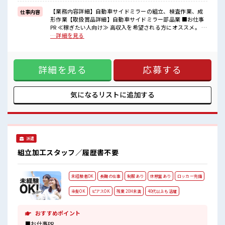
■職場の雰囲気
【業務内容詳細】自動車サイドミラーの組立、検査作業、成
仕事内容
髪型にこだわりのあるアナタは必見！
形作業【取扱賞品詳細】自動車サイドミラー部品業 ■お仕事
髪型自由な職場！
PR ≪稼ぎたい人向け≫ 高収入を希望される方にオススメ。 残
休憩時間にゆっくりできるスペース完備！
業は月20時間以上あります♪ ≪ヘアカラーOKで自由な雰囲
…詳細を見る
持ち物が多いあなたにもぴったり☆
気の職場≫ 明るすぎたり奇抜でなければ基本的に自由！ (規
ロッカー付き職場♪
定有)≪機能的な制服アリ≫ 制服があるので、 毎日の服装の
悩み解消♪ ≪初めての仕事だけど自分にもできそう≫ 新しい
詳細を見る
応募する
ことにチャレンジするのは不安だけど、 しっかり働く環境が
整っています！ イチからスキルUP・ステップUP目指してい
きましょう！ ■職場の雰囲気 髪型にこだわりのあるアナタは
必見！ 髪型自由な職場！ 休憩時間にゆっくりできるスペース
気になるリストに
追加する
完備！ 持ち物が多いあなたにもぴったり☆ ロッカー付き職場
♪
派遣
組立加工スタッフ／履歴書不要
未経験者OK
長期の仕事
制服あり
休憩室あり
ロッカー完備
染髪OK
ピアスOK
残業 20H未満
40代以上も活躍
おすすめポイント
■お仕事PR