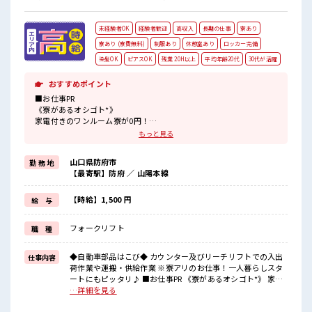
未経験者OK
経験者歓迎
高収入
長期の仕事
寮あり
寮あり (寮費無料)
制服あり
休憩室あり
ロッカー完備
染髪OK
ピアスOK
残業 20H以上
平均年齢20代
30代が活躍
おすすめポイント
■お仕事PR
《寮があるオシゴト*》
家電付きのワンルーム寮が0円！
お仕事も住まいも同時にGETできちゃう★
もっと見る
一人暮らしをしてみたい方や
今までと違う場所で働いてみたい方にもオススメ！
山口県防府市
勤 務 地
規定はありますが赴任時の交通費は当社負担！
【最寄駅】防府 ／ 山陽本線
《稼ぎたい方必見*》
高時給1500円！
残業は月20時間以上あります♪
【時給】1,500 円
給 与
頑張った分しっかり返ってくるのでヤリガイ抜群★
《初めての方も安心してスタート*》
フォークリフト
職 種
未経験の方やブランクのある方もOK！
担当がしっかりサポートします！
スキル・ステップUPしちゃいましょう♪
◆自動車部品はこび◆ カウンター及びリーチリフトでの入出
仕事内容
荷作業や運搬・供給作業 ※寮アリのお仕事！一人暮らしスタ
■職場の雰囲気
ートにもピッタリ♪ ■お仕事PR 《寮があるオシゴト*》 家電
《20代・30代の方カツヤク中》
付きのワンルーム寮が0円！ お仕事も住まいも同時にGETでき
…詳細を見る
髪型にこだわりのあるアナタは必見！
ちゃう★ 一人暮らしをしてみたい方や 今までと違う場所で働
髪型・髪色自由な職場です♪