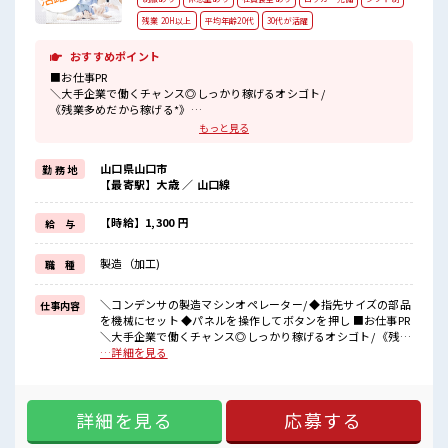
残業 20H以上
平均年齢20代
30代が活躍
おすすめポイント
■お仕事PR
＼大手企業で働くチャンス◎しっかり稼げるオシゴト/
《残業多めだから稼げる*》
残業はたっぷり月30時間以上あります！
もっと見る
頑張った分しっかり返ってくるのでヤリガイ抜群です★
給与明細も楽しみになりそうですね♪
山口県山口市
勤 務 地
《未経験の方もOK*》
【最寄駅】大歳 ／ 山口線
研修がしっかりあるので安心してスタート◎
イチからスキル・ステップUPしちゃいましょう↑↑
担当者もしっかりサポートします！
【時給】1,300 円
給 与
《動きやすい制服あり*》
制服・帽子・安全靴も無料で貸与されるので、
製造（加工)
職 種
毎朝の服えらびに困ることもなくなります☆
■職場の雰囲気
＼コンデンサの製造マシンオペレーター/ ◆指先サイズの部品
仕事内容
《20代・30代の方カツヤク中*》
を機械にセット ◆パネルを操作してボタンを押し ■お仕事PR
荷物が多い方も安心な鍵付きロッカーあり！
＼大手企業で働くチャンス◎しっかり稼げるオシゴト/ 《残業
休憩室・空調完備なのでカイテキな環境でお仕事できます♪
多めだから稼げる*》 残業はたっぷり月30時間以上ありま
…詳細を見る
おいしい食堂あり！
す！ 頑張った分しっかり返ってくるのでヤリガイ抜群です★
近くにコンビニもあるためお昼ご飯にこまらない◎
給与明細も楽しみになりそうですね♪ 《未経験の方もOK*》
研修がしっかりあるので安心してスタート◎ イチからスキ
詳細を見る
応募する
ル・ステップUPしちゃいましょう↑↑ 担当者もしっかりサポ
ートします！ 《動きやすい制服あり*》 制服・帽子・安全靴