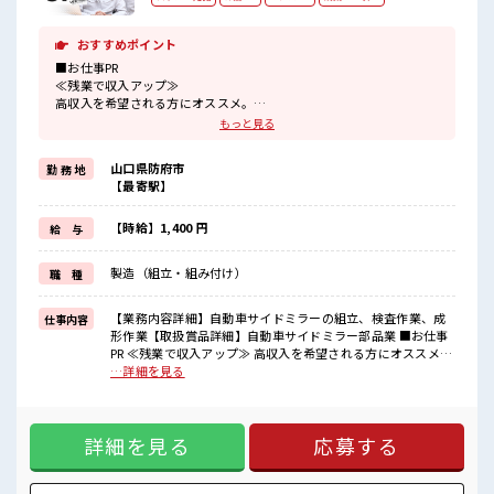
おすすめポイント
■お仕事PR
≪残業で収入アップ≫
高収入を希望される方にオススメ。
残業は月20時間以上あります♪
もっと見る
≪モチベーションもUP≫
派手過ぎなければ髪型や髪色自由♪
山口県防府市
勤 務 地
(規定有)≪ラクラク制服アリ≫
【最寄駅】
制服があるので、
毎日の服装の悩み解消♪
≪初めての仕事だけど自分にもできそう≫
【時給】1,400 円
給 与
新しいことにチャレンジするのは不安だけど、
しっかり働く環境が整っています！
製造（組立・組み付け）
職 種
イチからスキルUP・ステップUP目指していきましょう！
≪様々なお仕事をご提案≫
一人で悩まず気軽に相談できる、
【業務内容詳細】自動車サイドミラーの組立、検査作業、成
仕事内容
派遣のお仕事です！
形作業【取扱賞品詳細】自動車サイドミラー部品業 ■お仕事
PR ≪残業で収入アップ≫ 高収入を希望される方にオススメ。
■職場の雰囲気
残業は月20時間以上あります♪ ≪モチベーションもUP≫ 派
…詳細を見る
髪型・髪色自由♪
手過ぎなければ髪型や髪色自由♪ (規定有)≪ラクラク制服ア
派手過ぎなければOKだから、
リ≫ 制服があるので、 毎日の服装の悩み解消♪ ≪初めての仕
モチベーションもUP！
事だけど自分にもできそう≫ 新しいことにチャレンジするの
休憩室でホッと一息リフレッシュ！
詳細を見る
応募する
は不安だけど、 しっかり働く環境が整っています！ イチから
職場にはロッカー完備！
スキルUP・ステップUP目指していきましょう！ ≪様々なお
私物の置きすぎには注意が必要ですね★
仕事をご提案≫ 一人で悩まず気軽に相談できる、 派遣のお仕