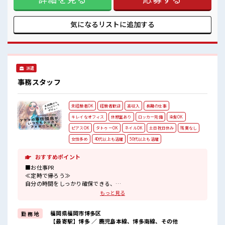
けど自分にもできそう≫ 新しいことにチャレンジするのは不
安だけど、 しっかり働く環境が整っています！ イチからスキ
ルUP・ステップUP目指していきましょう！ ≪自分に合った
気になるリストに
追加する
期間で働ける≫ 福利厚生が整った派遣のお仕事です！ ■職場
の雰囲気 女性も活躍しやすい雰囲気の職場です！ 一緒に働く
仲間ともなじみやすい少人数の職場☆ 休憩室で自分タイム！
のんびりスマホチェック♪
派遣
事務スタッフ
未経験者OK
経験者歓迎
高収入
長期の仕事
キレイなオフィス
休憩室あり
ロッカー完備
染髪OK
ピアスOK
タトゥーOK
ネイルOK
土日祝日休み
残業なし
女性多め
40代以上も活躍
50代以上も活躍
おすすめポイント
■お仕事PR
≪定時で帰ろう≫
自分の時間をしっかり確保できる、
残業基本ナシのお仕事♪
もっと見る
≪女性も活躍できる職場≫
もちろん男性の応募も歓迎です！
福岡県福岡市博多区
勤 務 地
≪土日祝休のお仕事≫
【最寄駅】博多 ／ 鹿児島本線、博多南線、その他
家族や友人と一緒にプライベート満喫！