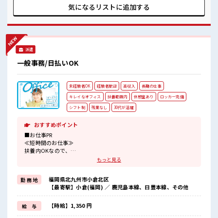
派遣のお仕事です！ ■職場の雰囲気 女性が多い職場ですが男
気になるリストに
追加する
女は問いません！ 応募お待ちしております！ 少人数ですぐに
馴染むことができそう♪ アットホームな環境☆ 丁寧な研修あ
りで安心して始められます！
派遣
一般事務/日払いOK
未経験者OK
経験者歓迎
高収入
長期の仕事
キレイなオフィス
扶養範囲内
休憩室あり
ロッカー完備
シフト制
残業なし
30代が活躍
おすすめポイント
■お仕事PR
≪短時間のお仕事≫
扶養内OKなので、
主婦&主夫さんも気軽にご応募くださいね♪
もっと見る
≪残業基本なし≫
自分の時間をしっかり確保できる、
福岡県北九州市小倉北区
勤 務 地
残業基本ナシのお仕事♪
【最寄駅】小倉(福岡) ／ 鹿児島本線、日豊本線、その他
オンとオフをきっちり切り替えたい方にオススメ！
≪未経験の方も大カンゲイ≫
新しいことにチャレンジするのは不安だけど、
【時給】1,350 円
給 与
しっかり働く環境が整っています！