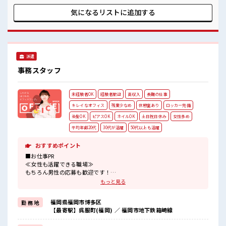
レンジするのは不安だけど、 しっかり働く環境が整っていま
す！ イチからスキルUP・ステップUP目指していきましょ
気になるリストに
追加する
う！ ≪様々なお仕事をご提案≫ 一人で悩まず気軽に相談でき
る、 派遣のお仕事です！ ■職場の雰囲気 仕事の合間の息抜き
は休憩室で♪ 持ち物が多いあなたにもぴったり☆ ロッカー付
き職場♪ 扶養控除内を希望の方にオススメ！ 主婦主夫さんな
ど、 同じ境遇の方も多数活躍中！
派遣
事務スタッフ
未経験者OK
経験者歓迎
高収入
長期の仕事
キレイなオフィス
残業少なめ
休憩室あり
ロッカー完備
染髪OK
ピアスOK
ネイルOK
土日祝日休み
女性多め
平均年齢20代
30代が活躍
50代以上も活躍
おすすめポイント
■お仕事PR
≪女性も活躍できる職場≫
もちろん男性の応募も歓迎です！
≪自分の時間も大切≫
もっと見る
残業はほとんどナシ！
場合によってはお願いすることもあります♪
福岡県福岡市博多区
勤 務 地
≪土日祝休のお仕事≫
【最寄駅】呉服町(福岡) ／ 福岡市地下鉄箱崎線
家族や友人と一緒にプライベート満喫！
≪髪型自由≫