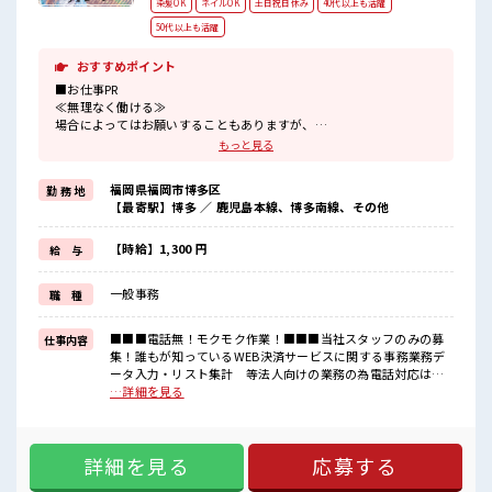
染髪OK
ネイルOK
土日祝日休み
40代以上も活躍
50代以上も活躍
おすすめポイント
■お仕事PR
≪無理なく働ける≫
場合によってはお願いすることもありますが、
残業はほとんどナシ！
もっと見る
≪週休2日制≫
週末は家族や友人と一緒にプライベート満喫！
福岡県福岡市博多区
勤 務 地
≪髪色自由で自分らしく働く≫
【最寄駅】博多 ／ 鹿児島本線、博多南線、その他
明るすぎたり奇抜でなければ基本的に自由！
(規定有)≪未経験でも活躍できる≫
新しいことにチャレンジするのは不安だけど、
【時給】1,300 円
給 与
しっかり働く環境が整っています！
イチからスキルUP・ステップUP目指していきましょう！
一般事務
職 種
≪収入アップを目指せる≫
高時給だらけの派遣のお仕事です！
■■■電話無！モクモク作業！■■■当社スタッフのみの募
仕事内容
■職場の雰囲気
集！誰もが知っているWEB決済サービスに関する事務業務デ
キバツ過ぎなければ髪色・髪型は自由！
ータ入力・リスト集計 等法人向けの業務の為電話対応は一
あなたの個性を大事にできます♪
切無し！ ■お仕事PR ≪無理なく働ける≫ 場合によってはお願
…詳細を見る
休憩室で楽しくおしゃべり！
いすることもありますが、 残業はほとんどナシ！ ≪週休2日
ストレス解消☆
制≫ 週末は家族や友人と一緒にプライベート満喫！ ≪髪色自
ロッカーあり！
由で自分らしく働く≫ 明るすぎたり奇抜でなければ基本的に
安心してお仕事に集中♪
詳細を見る
応募する
自由！ (規定有)≪未経験でも活躍できる≫ 新しいことにチャ
レンジするのは不安だけど、 しっかり働く環境が整っていま