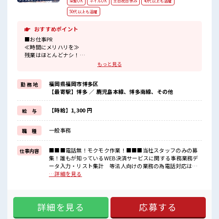
染髪OK
ネイルOK
土日祝日休み
40代以上も活躍
50代以上も活躍
おすすめポイント
■お仕事PR
≪時間にメリハリを≫
残業はほとんどナシ！
場合によってはお願いすることもあります♪
もっと見る
≪週休2日制≫
週末は家族や友人と一緒にプライベート満喫！
福岡県福岡市博多区
勤 務 地
≪髪色自由で自分らしく働く≫
【最寄駅】博多 ／ 鹿児島本線、博多南線、その他
明るすぎたり奇抜でなければ基本的に自由！
(規定有)≪未経験OKの仕事≫
新しいことにチャレンジするのは不安だけど、
【時給】1,300 円
給 与
しっかり働く環境が整っています！
イチからスキルUP・ステップUP目指していきましょう！
一般事務
職 種
≪自分に向いている仕事が探せる≫
困った事などがあれば、
担当がしっかりサポートします！
■■■電話無！モクモク作業！■■■当社スタッフのみの募
仕事内容
集！誰もが知っているWEB決済サービスに関する事務業務デ
■職場の雰囲気
ータ入力・リスト集計 等法人向けの業務の為電話対応は一
髪型にこだわりのあるアナタは必見！
切無し！ ■お仕事PR ≪時間にメリハリを≫ 残業はほとんどナ
…詳細を見る
髪型自由な職場！
シ！ 場合によってはお願いすることもあります♪ ≪週休2日
仕事の合間の息抜きは休憩室で♪
制≫ 週末は家族や友人と一緒にプライベート満喫！ ≪髪色自
職場にはロッカー完備！
由で自分らしく働く≫ 明るすぎたり奇抜でなければ基本的に
私物の置きすぎには注意が必要ですね★
詳細を見る
応募する
自由！ (規定有)≪未経験OKの仕事≫ 新しいことにチャレンジ
するのは不安だけど、 しっかり働く環境が整っています！ イ