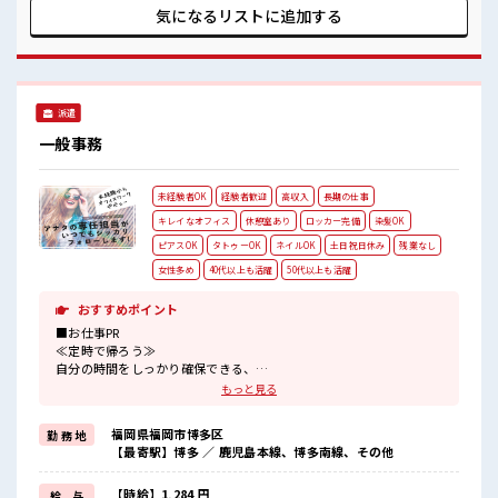
ルUP・ステップUP目指していきましょう！ ≪自分に合った
気になるリストに
追加する
期間で働ける≫ 福利厚生が整った派遣のお仕事です！ ■職場
の雰囲気 女性も活躍しやすい雰囲気の職場です！ 一緒に働く
仲間ともなじみやすい少人数の職場☆ 休憩室で自分タイム！
のんびりスマホチェック♪
派遣
一般事務
未経験者OK
経験者歓迎
高収入
長期の仕事
キレイなオフィス
休憩室あり
ロッカー完備
染髪OK
ピアスOK
タトゥーOK
ネイルOK
土日祝日休み
残業なし
女性多め
40代以上も活躍
50代以上も活躍
おすすめポイント
■お仕事PR
≪定時で帰ろう≫
自分の時間をしっかり確保できる、
残業基本ナシのお仕事♪
もっと見る
≪女性も活躍できる職場≫
もちろん男性の応募も歓迎です！
福岡県福岡市博多区
勤 務 地
≪土日祝休のお仕事≫
【最寄駅】博多 ／ 鹿児島本線、博多南線、その他
家族や友人と一緒にプライベート満喫！
≪ヘアカラーOKで自由な雰囲気の職場≫
明るすぎたり奇抜でなければ基本的に自由！
【時給】1,284 円
給 与