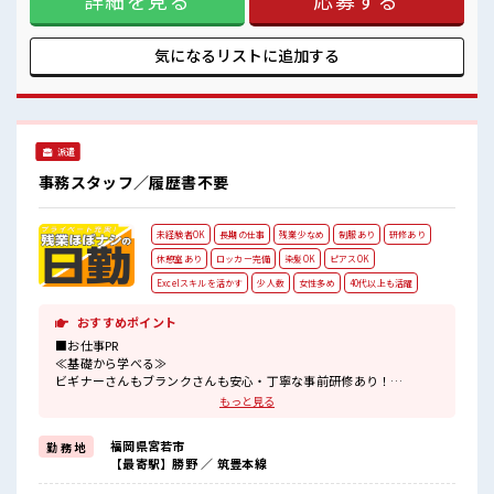
詳細を見る
応募する
しっかり働く環境が整っています！ イチからスキルUP・ステ
ップUP目指していきましょう！ ≪様々なお仕事をご提案≫ 一
人で悩まず気軽に相談できる、 派遣のお仕事です！ ■職場の
気になるリストに
追加する
雰囲気 女性も活躍しやすい雰囲気の職場です！ 少人数ですぐ
に馴染むことができそう♪ アットホームな環境☆ 休憩室で楽
しくおしゃべり！ ストレス解消☆
派遣
事務スタッフ／履歴書不要
未経験者OK
長期の仕事
残業少なめ
制服あり
研修あり
休憩室あり
ロッカー完備
染髪OK
ピアスOK
Excelスキルを活かす
少人数
女性多め
40代以上も活躍
おすすめポイント
■お仕事PR
≪基礎から学べる≫
ビギナーさんもブランクさんも安心・丁寧な事前研修あり！
≪女性も活躍できる職場≫
もっと見る
もちろん男性の応募も歓迎です！
≪プライベートが充実する≫
福岡県宮若市
勤 務 地
場合によってはお願いすることもありますが、
【最寄駅】勝野 ／ 筑豊本線
残業はほとんどナシ！
≪モチベーションもUP≫