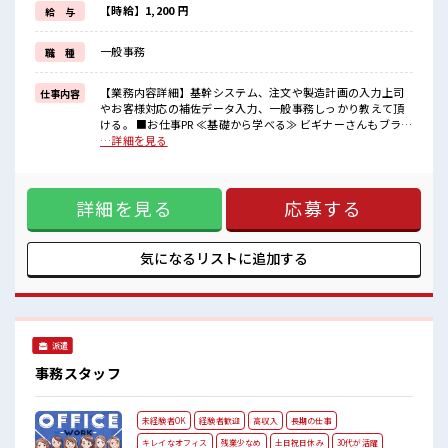
派手過ぎなければ髪型や髪色自由♪
【時給】1,200 円
給 与
(規定有)≪ラクラク制服アリ≫
制服があるので、
一般事務
職 種
毎日の服装の悩み解消♪
≪様々なお仕事をご提案≫
一人で悩まず気軽に相談できる、
【業務内容詳細】基幹システム、注文や製造計画の入力上司
仕事内容
派遣のお仕事です！
やお客様対応の補佐データ入力、一般事務しっかり教えて頂
ける。 ■お仕事PR ≪基礎から学べる≫ ビギナーさんもブラン
■職場の雰囲気
クさんも安心・丁寧な事前研修あり！ ≪女性も活躍できる職
…詳細を見る
女性も活躍しやすい雰囲気の職場です！
場≫ もちろん男性の応募も歓迎です！ ≪プライベートが充実
少人数の職場でこじんまり。
する≫ 場合によってはお願いすることもありますが、 残業は
職場の仲間との交流もできちゃうかも？
ほとんどナシ！ ≪モチベーションもUP≫ 派手過ぎなければ髪
休憩室で楽しくランチ♪
詳細を見る
応募する
型や髪色自由♪ (規定有)≪ラクラク制服アリ≫ 制服があるの
時間があれば昼寝もしちゃおう！
で、 毎日の服装の悩み解消♪ ≪様々なお仕事をご提案≫ 一人
で悩まず気軽に相談できる、 派遣のお仕事です！ ■職場の雰
囲気 女性も活躍しやすい雰囲気の職場です！ 少人数の職場で
気になるリストに
追加する
こじんまり。 職場の仲間との交流もできちゃうかも？ 休憩室
で楽しくランチ♪ 時間があれば昼寝もしちゃおう！
派遣
事務スタッフ
未経験者OK
経験者歓迎
高収入
長期の仕事
キレイなオフィス
残業少なめ
土日祝日休み
30代が活躍