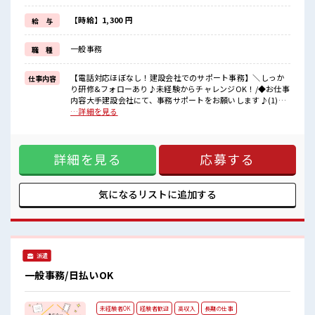
≪髪型自由≫
基本的に髪色自由で明るすぎたり奇抜でなければOKです！
【時給】1,300 円
給 与
(規定有)≪未経験の方も大カンゲイ≫
新しいことにチャレンジするのは不安だけど、
一般事務
職 種
しっかり働く環境が整っています！
イチからスキルUP・ステップUP目指していきましょう！
【電話対応ほぼなし！建設会社でのサポート事務】＼しっか
仕事内容
■職場の雰囲気
り研修&フォローあり♪未経験からチャレンジOK！/◆お仕事
女性が多い職場ですが男女は問いません！
内容大手建設会社にて、事務サポートをお願いします♪(1)施
応募お待ちしております！
工現場のビフォーアフター写真の作成(専用システム使用)(2)
…詳細を見る
キバツ過ぎなければ髪色・髪型は自由！
各種書類の内容チェックや確認業務☆マニュアル完備+正社員
あなたの個性を大事にできます♪
SV・LDによるフォロー体制もバッチリ◎◆POINT未経験
OK！業界知識は不要です♪安心の研修&OJTでしっかりサポ
詳細を見る
応募する
ート！静かな環境でコツコツ働きたい方に◎将来は大型商業
施設や有名ビルの建築に関わるチャンスも！？ ■お仕事PR ≪
女性も活躍中の職場≫ もちろん男性の応募もOKですよ！ ≪
自分の時間も大切≫ 残業はほとんどナシ！ 場合によってはお
気になるリストに
追加する
願いすることもあります♪ ≪土日祝休のお仕事≫ 家族や友人
と一緒にプライベート満喫！ ≪髪型自由≫ 基本的に髪色自由
で明るすぎたり奇抜でなければOKです！ (規定有)≪未経験の
方も大カンゲイ≫ 新しいことにチャレンジするのは不安だけ
ど、 しっかり働く環境が整っています！ イチからスキルUP・
派遣
ステップUP目指していきましょう！ ■職場の雰囲気 女性が多
い職場ですが男女は問いません！ 応募お待ちしております！
一般事務/日払いOK
キバツ過ぎなければ髪色・髪型は自由！ あなたの個性を大事
にできます♪
未経験者OK
経験者歓迎
高収入
長期の仕事