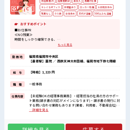
未経験者OK
経験者歓迎
高収入
長期の仕事
キレイなオフィス
休憩室あり
ロッカー完備
土日祝日休み
残業なし
少人数
女性多め
30代が活躍
50代以上も活躍
おすすめポイント
■お仕事PR
≪NO残業≫
時間をしっかり確保できる、
残業基本ナシのお仕事♪
もっと見る
オンとオフをきっちり切り替えたい方にオススメ！
≪女性も活躍できる職場≫
福岡県福岡市中央区
勤 務 地
もちろん男性の応募も歓迎です！
【最寄駅】薬院 ／ 西鉄天神大牟田線、福岡市地下鉄七隈線
≪完全週休二日制≫
週末は家族や友人と一緒にプライベート満喫！
≪初めての仕事だけど自分にもできそう≫
【時給】1,223 円
給 与
新しいことにチャレンジするのは不安だけど、
しっかり働く環境が整っています！
一般事務
職 種
イチからスキルUP・ステップUP目指していきましょう！
≪自分に合った期間で働ける≫
福利厚生が整った派遣のお仕事です！
【未経験OKの経理事務業務】・経理担当の社員の方のサポー
仕事内容
ト業務(請求書の対応がメインになります)・請求書の発行に対
■職場の雰囲気
する問い合わせ業務もあります(業者、利用者、不動産会社)等
女性も活躍しやすい雰囲気の職場です！
からの問い合わせ対応です ■お仕事PR ≪NO残業≫ 時間をし
…詳細を見る
一緒に働く仲間ともなじみやすい少人数の職場☆
っかり確保できる、 残業基本ナシのお仕事♪ オンとオフをき
休憩室で自分タイム！
っちり切り替えたい方にオススメ！ ≪女性も活躍できる職場
のんびりスマホチェック♪
≫ もちろん男性の応募も歓迎です！ ≪完全週休二日制≫ 週末
詳細を見る
応募する
は家族や友人と一緒にプライベート満喫！ ≪初めての仕事だ