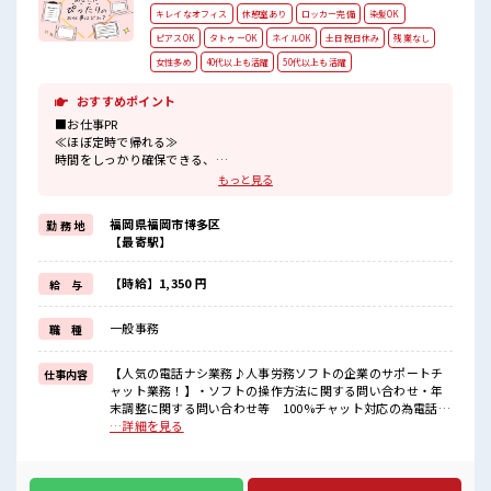
キレイなオフィス
休憩室あり
ロッカー完備
染髪OK
ピアスOK
タトゥーOK
ネイルOK
土日祝日休み
残業なし
女性多め
40代以上も活躍
50代以上も活躍
おすすめポイント
■お仕事PR
≪ほぼ定時で帰れる≫
時間をしっかり確保できる、
残業基本ナシのお仕事♪
もっと見る
オンとオフをきっちり切り替えたい方にオススメ！
≪女性も活躍中の職場≫
福岡県福岡市博多区
勤 務 地
もちろん男性の応募もOKですよ！
【最寄駅】
≪週休2日制≫
週末は家族や友人と一緒にプライベート満喫！
≪ヘアカラーOKで自由な雰囲気の職場≫
【時給】1,350 円
給 与
明るすぎたり奇抜でなければ基本的に自由！
(規定有)≪自分に向いている仕事が探せる≫
一般事務
職 種
困った事などがあれば、
担当がしっかりサポートします！
【人気の電話ナシ業務♪人事労務ソフトの企業のサポートチ
仕事内容
■職場の雰囲気
ャット業務！】・ソフトの操作方法に関する問い合わせ・年
女性が多い職場ですが男女は問いません！
末調整に関する問い合わせ等 100%チャット対応の為電話は
応募お待ちしております！
ナシ！ ■お仕事PR ≪ほぼ定時で帰れる≫ 時間をしっかり確保
…詳細を見る
明るすぎたり奇抜過ぎなければヘアカラーOK！
できる、 残業基本ナシのお仕事♪ オンとオフをきっちり切り
休憩室でホッと一息リフレッシュ！
替えたい方にオススメ！ ≪女性も活躍中の職場≫ もちろん男
性の応募もOKですよ！ ≪週休2日制≫ 週末は家族や友人と一