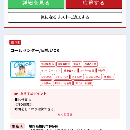
詳細を見る
応募する
緒にプライベート満喫！ ≪ヘアカラーOKで自由な雰囲気の職
場≫ 明るすぎたり奇抜でなければ基本的に自由！ (規定有)≪
自分に向いている仕事が探せる≫ 困った事などがあれば、 担
当がしっかりサポートします！ ■職場の雰囲気 女性が多い職
気になるリストに
追加する
場ですが男女は問いません！ 応募お待ちしております！ 明る
すぎたり奇抜過ぎなければヘアカラーOK！ 休憩室でホッと一
息リフレッシュ！
派遣
コールセンター/日払いOK
未経験者OK
経験者歓迎
高収入
長期の仕事
キレイなオフィス
休憩室あり
ロッカー完備
染髪OK
ピアスOK
タトゥーOK
ネイルOK
土日祝日休み
残業なし
女性多め
40代以上も活躍
50代以上も活躍
おすすめポイント
■お仕事PR
≪NO残業≫
時間をしっかり確保できる、
残業基本ナシのお仕事♪
もっと見る
オンとオフをきっちり切り替えたい方にオススメ！
≪女性も活躍中の職場≫
福岡県福岡市博多区
勤 務 地
もちろん男性の応募もOKですよ！