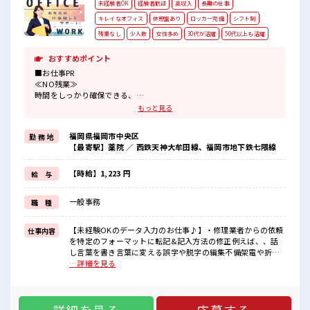
未経験者OK
経験者歓迎
高収入
長期の仕事
キレイなオフィス
休憩室あり
ロッカー完備
シフト制
残業なし
少人数
女性多め
30代が活躍
50代以上も活躍
おすすめポイント
■お仕事PR
≪NO残業≫
時間をしっかり確保できる、
残業基本ナシのお仕事♪
もっと見る
オンとオフをきっちり切り替えたい方にオススメ！
≪女性も活躍できる職場≫
福岡県福岡市中央区
勤 務 地
もちろん男性の応募も歓迎です！
【最寄駅】薬院 ／ 西鉄天神大牟田線、福岡市地下鉄七隈線
≪未経験でも活躍できる≫
新しいことにチャレンジするのは不安だけど、
しっかり働く環境が整っています！
【時給】1,223 円
給 与
イチからスキルUP・ステップUP目指していきましょう！
≪様々なお仕事をご提案≫
一般事務
職 種
一人で悩まず気軽に相談できる、
派遣のお仕事です！
【未経験OKのデータ入力のお仕事♪】・修理業者からの依頼
仕事内容
■職場の雰囲気
を特定のフォーマットに転記&記入方法の修正例えば、、話
女性も活躍しやすい雰囲気の職場です！
し言葉を書き言葉に変える誤字や脱字の編集不備架電や折り
少人数ですぐに馴染むことができそう♪
返しは一部ありますが、ごく一部です ■お仕事PR ≪NO残業
…詳細を見る
アットホームな環境☆
≫ 時間をしっかり確保できる、 残業基本ナシのお仕事♪ オン
休憩室で楽しくおしゃべり！
とオフをきっちり切り替えたい方にオススメ！ ≪女性も活躍
ストレス解消☆
できる職場≫ もちろん男性の応募も歓迎です！ ≪未経験でも
活躍できる≫ 新しいことにチャレンジするのは不安だけど、