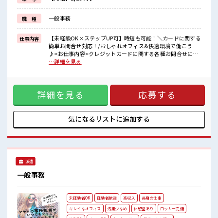
(規定有)≪未経験の方も大カンゲイ≫
新しいことにチャレンジするのは不安だけど、
一般事務
職 種
しっかり働く環境が整っています！
イチからスキルUP・ステップUP目指していきましょう！
【未経験OK×ステップUP可】時短も可能！＼カードに関する
仕事内容
■職場の雰囲気
簡単お問合せ対応！/おしゃれオフィス&快適環境で働こう
女性が多い職場ですが男女は問いません！
♪<お仕事内容>クレジットカードに関する各種お問合せにご
応募お待ちしております！
対応いただくお仕事です◎まずは簡単な内容からスタートし
…詳細を見る
髪型にこだわりのあるアナタは必見！
て、徐々にスキルアップできます！ お問合せ例:・WEBでの新
髪型自由な職場！
規申込のやり方を教えてほしい・キャンペーンのポイントっ
休憩室完備でランチや休憩も充実しそう♪
てどこで確認できるの？・今月いくら使ったか知りたい！・
詳細を見る
応募する
引っ越したので住所変更したい・カードをなくしたので止め
てほしい などお客様の問い合わせに対してチャットで対応
頂きます。慣れてきたら電話対応にもステップアップ！ ■お
仕事PR ≪定時で帰ろう≫ 自分の時間をしっかり確保できる、
気になるリストに
追加する
残業基本ナシのお仕事♪ ≪女性も活躍できる職場≫ もちろん
男性の応募も歓迎です！ ≪土日祝休のお仕事≫ 家族や友人と
一緒にプライベート満喫！ ≪ヘアカラーOKで自由な雰囲気の
職場≫ 明るすぎたり奇抜でなければ基本的に自由！ (規定
有)≪未経験の方も大カンゲイ≫ 新しいことにチャレンジする
派遣
のは不安だけど、 しっかり働く環境が整っています！ イチか
らスキルUP・ステップUP目指していきましょう！ ■職場の
一般事務
雰囲気 女性が多い職場ですが男女は問いません！ 応募お待ち
しております！ 髪型にこだわりのあるアナタは必見！ 髪型自
由な職場！ 休憩室完備でランチや休憩も充実しそう♪
未経験者OK
経験者歓迎
高収入
長期の仕事
キレイなオフィス
残業少なめ
休憩室あり
ロッカー完備