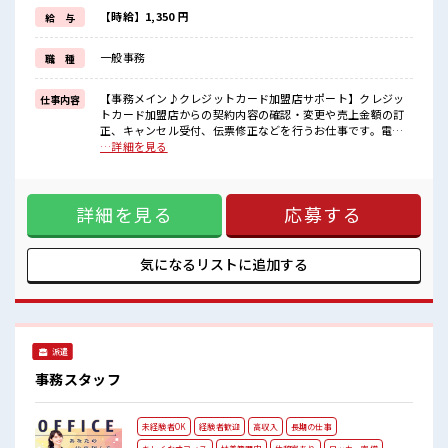
新しいことにチャレンジするのは不安だけど、
【時給】1,350 円
給 与
しっかり働く環境が整っています！
イチからスキルUP・ステップUP目指していきましょう！
一般事務
職 種
■職場の雰囲気
女性が多めの職場です♪
【事務メイン♪クレジットカード加盟店サポート】クレジッ
仕事内容
髪型・髪色自由♪
トカード加盟店からの契約内容の確認・変更や売上金額の訂
派手過ぎなければOKだから、
正、キャンセル受付、伝票修正などを行うお仕事です。電話
モチベーションもUP！
対応だけでなく、業務の約6割は事務処理なので、コツコツ作
…詳細を見る
休憩室で楽しくおしゃべり！
業が好きな方にもおすすめ。加盟店対応のためクレームはほ
ストレス解消☆
とんどなく、ノルマもありません。丁寧な研修と手厚いサポ
ート体制があり、未経験でも安心してスタートできます。リ
詳細を見る
応募する
ニューアルしたきれいなオフィスで、無料のお弁当やドリン
クサーバーも利用できます。 ■お仕事PR ≪女性も活躍中の職
場≫ もちろん男性の応募もOKですよ！ ≪プライベートが充
実する≫ 場合によってはお願いすることもありますが、 残業
気になるリストに
追加する
はほとんどナシ！ ≪髪色自由で自分らしく働く≫ 明るすぎた
り奇抜でなければ基本的に自由！ (規定有)≪初めての仕事だ
けど自分にもできそう≫ 新しいことにチャレンジするのは不
安だけど、 しっかり働く環境が整っています！ イチからスキ
ルUP・ステップUP目指していきましょう！ ■職場の雰囲気
派遣
女性が多めの職場です♪ 髪型・髪色自由♪ 派手過ぎなければ
OKだから、 モチベーションもUP！ 休憩室で楽しくおしゃべ
事務スタッフ
り！ ストレス解消☆
未経験者OK
経験者歓迎
高収入
長期の仕事