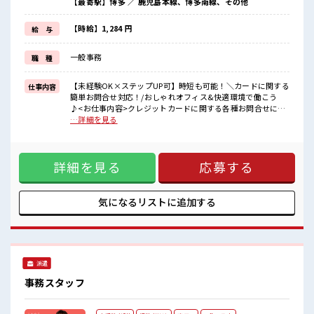
【最寄駅】博多 ／ 鹿児島本線、博多南線、その他
≪完全週休二日制≫
週末は家族や友人と一緒にプライベート満喫！
≪ヘアカラーOKで自由な雰囲気の職場≫
【時給】1,284 円
給 与
明るすぎたり奇抜でなければ基本的に自由！
(規定有)≪未経験OKの仕事≫
一般事務
職 種
新しいことにチャレンジするのは不安だけど、
しっかり働く環境が整っています！
イチからスキルUP・ステップUP目指していきましょう！
【未経験OK×ステップUP可】時短も可能！＼カードに関する
仕事内容
簡単お問合せ対応！/おしゃれオフィス&快適環境で働こう
■職場の雰囲気
♪<お仕事内容>クレジットカードに関する各種お問合せにご
女性多めで休み時間は女子トークがあふれる職場です！
対応いただくお仕事です◎まずは簡単な内容からスタートし
…詳細を見る
もちろん男性の応募もOKですよ！
て、徐々にスキルアップできます！ お問合せ例:・WEBでの新
明るすぎたり奇抜過ぎなければヘアカラーOK！
規申込のやり方を教えてほしい・キャンペーンのポイントっ
てどこで確認できるの？・今月いくら使ったか知りたい！・
詳細を見る
応募する
引っ越したので住所変更したい・カードをなくしたので止め
てほしい などお客様の問い合わせに対してチャットで対応
頂きます。慣れてきたら電話対応にもステップアップ！ ■お
仕事PR ≪NO残業≫ 時間をしっかり確保できる、 残業基本ナ
気になるリストに
追加する
シのお仕事♪ オンとオフをきっちり切り替えたい方にオスス
メ！ ≪女性も活躍中の職場≫ もちろん男性の応募もOKです
よ！ ≪完全週休二日制≫ 週末は家族や友人と一緒にプライベ
ート満喫！ ≪ヘアカラーOKで自由な雰囲気の職場≫ 明るす
ぎたり奇抜でなければ基本的に自由！ (規定有)≪未経験OKの
派遣
仕事≫ 新しいことにチャレンジするのは不安だけど、 しっか
り働く環境が整っています！ イチからスキルUP・ステップ
事務スタッフ
UP目指していきましょう！ ■職場の雰囲気 女性多めで休み時
間は女子トークがあふれる職場です！ もちろん男性の応募も
OKですよ！ 明るすぎたり奇抜過ぎなければヘアカラーOK！