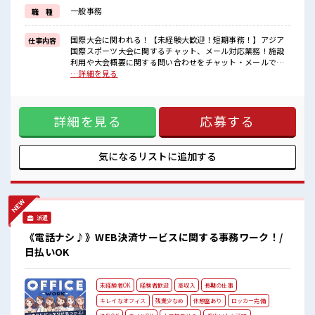
イチからスキルUP・ステップUP目指していきましょう！
一般事務
職 種
≪様々なお仕事をご提案≫
一人で悩まず気軽に相談できる、
派遣のお仕事です！
国際大会に関われる！【未経験大歓迎！短期事務！】アジア
仕事内容
国際スポーツ大会に関するチャット、メール対応業務！施設
■職場の雰囲気
利用や大会概要に関する問い合わせをチャット・メールで行
休憩時間にゆっくりできるスペース完備！
います♪・新築オフィスでのびのび働ける！・ショートタイ
…詳細を見る
持ち物が多いあなたにもぴったり☆
ムも相談可能です！・シフト時間は1つに絞って応募してくだ
ロッカー付き職場♪
さい♪ ■お仕事PR ≪短時間のお仕事≫ 扶養内OKなので、 主
扶養内での勤務も可能なので、
婦&主夫さんも気軽にご応募くださいね♪ ≪残業基本なし≫
主夫や主婦の方でも働きやすい環境です！
詳細を見る
応募する
自分の時間をしっかり確保できる、 残業基本ナシのお仕事♪
オンとオフをきっちり切り替えたい方にオススメ！ ≪未経験
の方も大カンゲイ≫ 新しいことにチャレンジするのは不安だ
けど、 しっかり働く環境が整っています！ イチからスキル
気になるリストに
追加する
UP・ステップUP目指していきましょう！ ≪様々なお仕事を
ご提案≫ 一人で悩まず気軽に相談できる、 派遣のお仕事で
す！ ■職場の雰囲気 休憩時間にゆっくりできるスペース完
備！ 持ち物が多いあなたにもぴったり☆ ロッカー付き職場♪
扶養内での勤務も可能なので、 主夫や主婦の方でも働きやす
派遣
い環境です！
《電話ナシ♪》WEB決済サービスに関する事務ワーク！/
日払いOK
未経験者OK
経験者歓迎
高収入
長期の仕事
キレイなオフィス
残業少なめ
休憩室あり
ロッカー完備