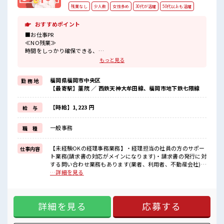
残業なし
少人数
女性多め
30代が活躍
50代以上も活躍
おすすめポイント
■お仕事PR
≪NO残業≫
時間をしっかり確保できる、
残業基本ナシのお仕事♪
もっと見る
オンとオフをきっちり切り替えたい方にオススメ！
≪女性も活躍できる職場≫
福岡県福岡市中央区
勤 務 地
もちろん男性の応募も歓迎です！
【最寄駅】薬院 ／ 西鉄天神大牟田線、福岡市地下鉄七隈線
≪完全週休二日制≫
週末は家族や友人と一緒にプライベート満喫！
≪初めての仕事だけど自分にもできそう≫
【時給】1,223 円
給 与
新しいことにチャレンジするのは不安だけど、
しっかり働く環境が整っています！
一般事務
職 種
イチからスキルUP・ステップUP目指していきましょう！
≪自分に合った期間で働ける≫
福利厚生が整った派遣のお仕事です！
【未経験OKの経理事務業務】・経理担当の社員の方のサポー
仕事内容
ト業務(請求書の対応がメインになります)・請求書の発行に対
■職場の雰囲気
する問い合わせ業務もあります(業者、利用者、不動産会社)等
女性も活躍しやすい雰囲気の職場です！
からの問い合わせ対応です ■お仕事PR ≪NO残業≫ 時間をし
…詳細を見る
一緒に働く仲間ともなじみやすい少人数の職場☆
っかり確保できる、 残業基本ナシのお仕事♪ オンとオフをき
休憩室で自分タイム！
っちり切り替えたい方にオススメ！ ≪女性も活躍できる職場
のんびりスマホチェック♪
≫ もちろん男性の応募も歓迎です！ ≪完全週休二日制≫ 週末
詳細を見る
応募する
は家族や友人と一緒にプライベート満喫！ ≪初めての仕事だ
けど自分にもできそう≫ 新しいことにチャレンジするのは不
安だけど、 しっかり働く環境が整っています！ イチからスキ