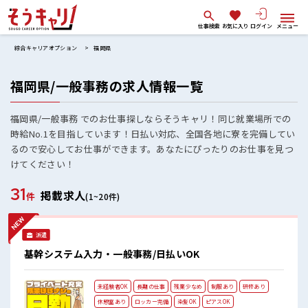
仕事検索
お気に入り
ログイン
メニュー
綜合キャリアオプション
福岡県
福岡県/一般事務の求人情報一覧
福岡県/一般事務 でのお仕事探しならそうキャリ！同じ就業場所での
時給No.1を目指しています！日払い対応、全国各地に寮を完備してい
るので安心してお仕事ができます。あなたにぴったりのお仕事を見つ
けてください！
31
掲載求人
件
(1~20件)
派遣
基幹システム入力・一般事務/日払いOK
未経験者OK
長期の仕事
残業少なめ
制服あり
研修あり
休憩室あり
ロッカー完備
染髪OK
ピアスOK