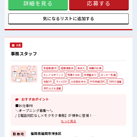
安心してお仕事に集中♪
詳細を見る
応募する
自由！ (規定有)≪未経験でも活躍できる≫ 新しいことにチャ
レンジするのは不安だけど、 しっかり働く環境が整っていま
す！ イチからスキルUP・ステップUP目指していきましょ
う！ ≪収入アップを目指せる≫ 高時給だらけの派遣のお仕事
気になるリストに
追加する
です！ ■職場の雰囲気 キバツ過ぎなければ髪色・髪型は自
由！ あなたの個性を大事にできます♪ 休憩室で楽しくおしゃ
べり！ ストレス解消☆ ロッカーあり！ 安心してお仕事に集中
♪
派遣
事務スタッフ
未経験者OK
経験者歓迎
高収入
長期の仕事
キレイなオフィス
残業少なめ
休憩室あり
ロッカー完備
染髪OK
ネイルOK
土日祝日休み
平均年齢20代
30代が活躍
40代以上も活躍
おすすめポイント
■お仕事PR
＼オープニング募集～*。
/【電話対応なし×モクモク事務】が博多に登場！
今回は《WEB決済サービス》に関するデータ入力や簡単なリスト集
もっと見る
計をお任せします〇PCはコピペのショートカットキーの使用ができ
ればOKと必要スキルはハードル低めだから未経験さんの事務デビュ
福岡県福岡市博多区
勤 務 地
ーや、