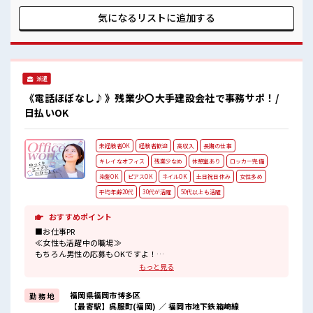
チからスキルUP・ステップUP目指していきましょう！ ≪自
分に向いている仕事が探せる≫ 困った事などがあれば、 担当
気になるリストに
追加する
がしっかりサポートします！ ■職場の雰囲気 髪型にこだわり
のあるアナタは必見！ 髪型自由な職場！ 仕事の合間の息抜き
は休憩室で♪ 職場にはロッカー完備！ 私物の置きすぎには注
意が必要ですね★
派遣
《電話ほぼなし♪》残業少〇大手建設会社で事務サポ！/
日払いOK
未経験者OK
経験者歓迎
高収入
長期の仕事
キレイなオフィス
残業少なめ
休憩室あり
ロッカー完備
染髪OK
ピアスOK
ネイルOK
土日祝日休み
女性多め
平均年齢20代
30代が活躍
50代以上も活躍
おすすめポイント
■お仕事PR
≪女性も活躍中の職場≫
もちろん男性の応募もOKですよ！
≪自分の時間も大切≫
もっと見る
残業はほとんどナシ！
場合によってはお願いすることもあります♪
福岡県福岡市博多区
勤 務 地
≪土日祝休のお仕事≫
【最寄駅】呉服町(福岡) ／ 福岡市地下鉄箱崎線
家族や友人と一緒にプライベート満喫！