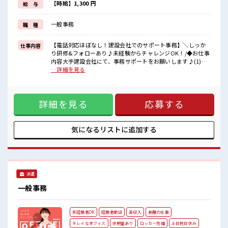
基本的に髪色自由で明るすぎたり奇抜でなければOKです！
【時給】1,300 円
給 与
(規定有)≪未経験OKの仕事≫
新しいことにチャレンジするのは不安だけど、
一般事務
職 種
しっかり働く環境が整っています！
イチからスキルUP・ステップUP目指していきましょう！
【電話対応ほぼなし！建設会社でのサポート事務】＼しっか
仕事内容
■職場の雰囲気
り研修&フォローあり♪未経験からチャレンジOK！/◆お仕事
女性が多めの職場です♪
内容大手建設会社にて、事務サポートをお願いします♪(1)施
キバツ過ぎなければ髪色・髪型は自由！
工現場のビフォーアフター写真の作成(専用システム使用)(2)
…詳細を見る
あなたの個性を大事にできます♪
各種書類の内容チェックや確認業務☆マニュアル完備+正社員
≪20代の方が多数活躍中の職場≫
SV・LDによるフォロー体制もバッチリ◎◆POINT未経験
残業はほとんどありません！
OK！業界知識は不要です♪安心の研修&OJTでしっかりサポ
詳細を見る
応募する
ート！静かな環境でコツコツ働きたい方に◎将来は大型商業
施設や有名ビルの建築に関わるチャンスも！？ ■お仕事PR ≪
女性も活躍できる職場≫ もちろん男性の応募も歓迎です！ ≪
自分の時間も大切≫ 残業はほとんどナシ！ 場合によってはお
気になるリストに
追加する
願いすることもあります♪ ≪土日祝休のお仕事≫ 家族や友人
と一緒にプライベート満喫！ ≪髪型自由≫ 基本的に髪色自由
で明るすぎたり奇抜でなければOKです！ (規定有)≪未経験
OKの仕事≫ 新しいことにチャレンジするのは不安だけど、
しっかり働く環境が整っています！ イチからスキルUP・ステ
派遣
ップUP目指していきましょう！ ■職場の雰囲気 女性が多めの
職場です♪ キバツ過ぎなければ髪色・髪型は自由！ あなたの
一般事務
個性を大事にできます♪ ≪20代の方が多数活躍中の職場≫ 残
業はほとんどありません！
未経験者OK
経験者歓迎
高収入
長期の仕事
キレイなオフィス
休憩室あり
ロッカー完備
土日祝日休み