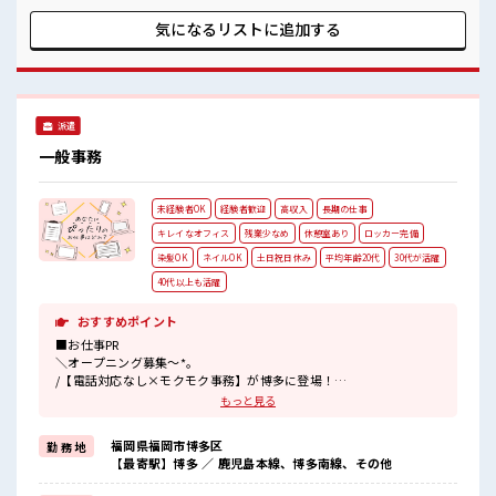
す！ イチからスキルUP・ステップUP目指していきましょ
う！ ≪収入アップを目指せる≫ 高時給だらけの派遣のお仕事
気になるリストに
追加する
です！ ■職場の雰囲気 キバツ過ぎなければ髪色・髪型は自
由！ あなたの個性を大事にできます♪ 休憩室で楽しくおしゃ
べり！ ストレス解消☆ ロッカーあり！ 安心してお仕事に集中
♪
派遣
一般事務
未経験者OK
経験者歓迎
高収入
長期の仕事
キレイなオフィス
残業少なめ
休憩室あり
ロッカー完備
染髪OK
ネイルOK
土日祝日休み
平均年齢20代
30代が活躍
40代以上も活躍
おすすめポイント
■お仕事PR
＼オープニング募集～*。
/【電話対応なし×モクモク事務】が博多に登場！
今回は《WEB決済サービス》に関するデータ入力や簡単なリスト集
もっと見る
計をお任せします〇PCはコピペのショートカットキーの使用ができ
ればOKと必要スキルはハードル低めだから未経験さんの事務デビュ
福岡県福岡市博多区
勤 務 地
ーや、
【最寄駅】博多 ／ 鹿児島本線、博多南線、その他
ブランク復帰の場にもオススメですよ〇さらに人気条件の【土日祝
休み×残業少なめ】で無理なく働けるのもこちらのお仕事のポイン