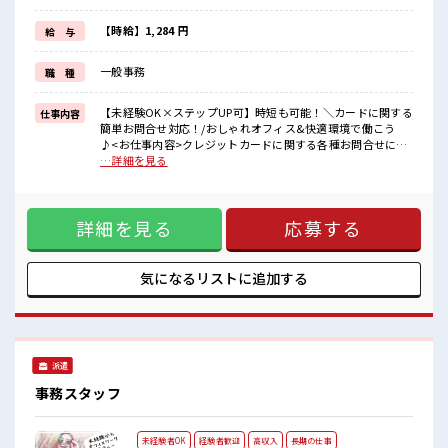
≪ヘアカラーOKで自由な雰囲気の職場≫
明るすぎたり奇抜でなければ基本的に自由！
【時給】1,284 円
給 与
(規定有)≪未経験の方も大カンゲイ≫
新しいことにチャレンジするのは不安だけど、
一般事務
職 種
しっかり働く環境が整っています！
イチからスキルUP・ステップUP目指していきましょう！
【未経験OK×ステップUP可】時短も可能！＼カードに関する
仕事内容
■職場の雰囲気
簡単お問合せ対応！/おしゃれオフィス&快適環境で働こう
女性が多い職場ですが男女は問いません！
♪<お仕事内容>クレジットカードに関する各種お問合せにご
応募お待ちしております！
対応いただくお仕事です◎まずは簡単な内容からスタートし
…詳細を見る
髪型にこだわりのあるアナタは必見！
て、徐々にスキルアップできます！ お問合せ例:・WEBでの新
髪型自由な職場！
規申込のやり方を教えてほしい・キャンペーンのポイントっ
休憩室完備でランチや休憩も充実しそう♪
てどこで確認できるの？・今月いくら使ったか知りたい！・
詳細を見る
応募する
引っ越したので住所変更したい・カードをなくしたので止め
てほしい などお客様の問い合わせに対してチャットで対応
頂きます。慣れてきたら電話対応にもステップアップ！ ■お
仕事PR ≪定時で帰ろう≫ 自分の時間をしっかり確保できる、
気になるリストに
追加する
残業基本ナシのお仕事♪ ≪女性も活躍できる職場≫ もちろん
男性の応募も歓迎です！ ≪土日祝休のお仕事≫ 家族や友人と
一緒にプライベート満喫！ ≪ヘアカラーOKで自由な雰囲気の
職場≫ 明るすぎたり奇抜でなければ基本的に自由！ (規定
有)≪未経験の方も大カンゲイ≫ 新しいことにチャレンジする
派遣
のは不安だけど、 しっかり働く環境が整っています！ イチか
らスキルUP・ステップUP目指していきましょう！ ■職場の
事務スタッフ
雰囲気 女性が多い職場ですが男女は問いません！ 応募お待ち
しております！ 髪型にこだわりのあるアナタは必見！ 髪型自
由な職場！ 休憩室完備でランチや休憩も充実しそう♪
未経験者OK
経験者歓迎
高収入
長期の仕事