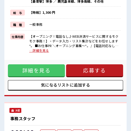
【最寄駅】博多 ／ 鹿児島本線、博多南線、その他
ブランク復帰の場にもオススメですよ〇さらに人気条件の【土日祝
休み×残業少なめ】で無理なく働けるのもこちらのお仕事のポイン
ト♪
【時給】1,300 円
給 与
今回は5名限定募集！
人気枠だから少しでも気になったら早めに応募しよ～♪
一般事務
職 種
■職場の雰囲気
《ヘアカラー&ネイル&服装自由(デニムもOK)》トーンダウンやオ
【オープニング！電話なし♪WEB決済サービスに関するモク
仕事内容
フの必要なし♪
モク事務！】・データ入力・リスト集計などをお任せします
オシャレも楽しめる環境です*。
*。 ■お仕事PR ＼オープニング募集～*。 /【電話対応なし×
【早めにお給料を受け取れる日払い申請も受付中！
モクモク事務】が博多に登場！ 今回は《WEB決済サービス》
…詳細を見る
】
に関するデータ入力や簡単なリスト集計をお任せします〇PC
はコピペのショートカットキーの使用ができればOKと必要ス
キルはハードル低めだから未経験さんの事務デビューや、 ブ
詳細を見る
応募する
ランク復帰の場にもオススメですよ〇さらに人気条件の【土
日祝休み×残業少なめ】で無理なく働けるのもこちらのお仕
事のポイント♪ 今回は5名限定募集！ 人気枠だから少しでも
気になったら早めに応募しよ～♪ ■職場の雰囲気 《ヘアカラ
気になるリストに
追加する
ー&ネイル&服装自由(デニムもOK)》トーンダウンやオフの
必要なし♪ オシャレも楽しめる環境です*。 【早めにお給料
を受け取れる日払い申請も受付中！ 】
派遣
事務スタッフ