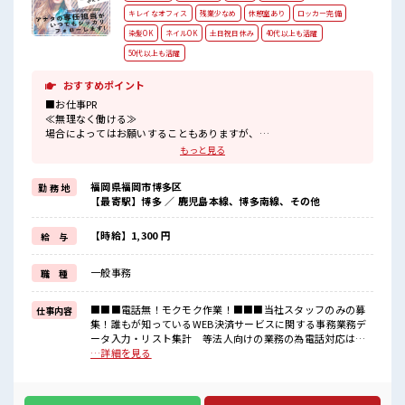
キレイなオフィス
残業少なめ
休憩室あり
ロッカー完備
染髪OK
ネイルOK
土日祝日休み
40代以上も活躍
50代以上も活躍
おすすめポイント
■お仕事PR
≪無理なく働ける≫
場合によってはお願いすることもありますが、
残業はほとんどナシ！
もっと見る
≪週休2日制≫
週末は家族や友人と一緒にプライベート満喫！
福岡県福岡市博多区
勤 務 地
≪髪色自由で自分らしく働く≫
【最寄駅】博多 ／ 鹿児島本線、博多南線、その他
明るすぎたり奇抜でなければ基本的に自由！
(規定有)≪未経験でも活躍できる≫
新しいことにチャレンジするのは不安だけど、
【時給】1,300 円
給 与
しっかり働く環境が整っています！
イチからスキルUP・ステップUP目指していきましょう！
一般事務
職 種
≪収入アップを目指せる≫
高時給だらけの派遣のお仕事です！
■■■電話無！モクモク作業！■■■当社スタッフのみの募
仕事内容
■職場の雰囲気
集！誰もが知っているWEB決済サービスに関する事務業務デ
キバツ過ぎなければ髪色・髪型は自由！
ータ入力・リスト集計 等法人向けの業務の為電話対応は一
あなたの個性を大事にできます♪
切無し！ ■お仕事PR ≪無理なく働ける≫ 場合によってはお願
…詳細を見る
休憩室で楽しくおしゃべり！
いすることもありますが、 残業はほとんどナシ！ ≪週休2日
ストレス解消☆
制≫ 週末は家族や友人と一緒にプライベート満喫！ ≪髪色自
ロッカーあり！
由で自分らしく働く≫ 明るすぎたり奇抜でなければ基本的に