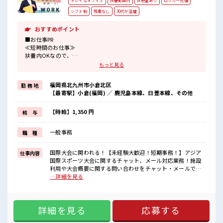
キレイなオフィス
扶養範囲内
休憩室あり
ロッカー完備
シフト制
残業なし
30代が活躍
おすすめポイント
■お仕事PR
≪短時間のお仕事≫
扶養内OKなので、
主婦&主夫さんも気軽にご応募くださいね♪
もっと見る
≪定時で帰ろう≫
自分の時間をしっかり確保できる、
福岡県北九州市小倉北区
勤 務 地
残業基本ナシのお仕事♪
【最寄駅】小倉(福岡) ／ 鹿児島本線、日豊本線、その他
≪初めての仕事だけど自分にもできそう≫
新しいことにチャレンジするのは不安だけど、
しっかり働く環境が整っています！
【時給】1,350 円
給 与
イチからスキルUP・ステップUP目指していきましょう！
≪様々なお仕事をご提案≫
一般事務
職 種
一人で悩まず気軽に相談できる、
派遣のお仕事です！
国際大会に関われる！【未経験大歓迎！短期事務！】アジア
仕事内容
■職場の雰囲気
国際スポーツ大会に関するチャット、メール対応業務！施設
仕事の合間の息抜きは休憩室で♪
利用や大会概要に関する問い合わせをチャット・メールで行
持ち物が多いあなたにもぴったり☆
います♪・新築オフィスでのびのび働ける！・ショートタイ
…詳細を見る
ロッカー付き職場♪
ムも相談可能です！・シフト時間は1つに絞って応募してくだ
扶養控除内を希望の方にオススメ！
さい♪ ■お仕事PR ≪短時間のお仕事≫ 扶養内OKなので、 主
主婦主夫さんなど、
婦&主夫さんも気軽にご応募くださいね♪ ≪定時で帰ろう≫
同じ境遇の方も多数活躍中！
詳細を見る
応募する
自分の時間をしっかり確保できる、 残業基本ナシのお仕事♪
≪初めての仕事だけど自分にもできそう≫ 新しいことにチャ