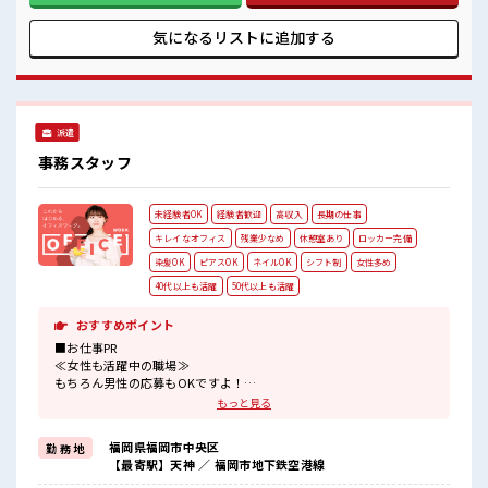
はお願いすることもありますが、 残業はほとんどナシ！ ≪土
日祝休のお仕事≫ 家族や友人と一緒にプライベート満喫！ ≪
気になるリストに
追加する
未経験OKの仕事≫ 新しいことにチャレンジするのは不安だけ
ど、 しっかり働く環境が整っています！ イチからスキルUP・
ステップUP目指していきましょう！ ≪収入アップを目指せる
≫ 高時給だらけの派遣のお仕事です！ ■職場の雰囲気 残業は
少なめ！ たまに残業するくらいなら…という方、 応募お待ち
派遣
しております！ お休みは土日祝日なので友人や家族との予定
も合わせやすい♪
事務スタッフ
未経験者OK
経験者歓迎
高収入
長期の仕事
キレイなオフィス
残業少なめ
休憩室あり
ロッカー完備
染髪OK
ピアスOK
ネイルOK
シフト制
女性多め
40代以上も活躍
50代以上も活躍
おすすめポイント
■お仕事PR
≪女性も活躍中の職場≫
もちろん男性の応募もOKですよ！
≪プライベートが充実する≫
もっと見る
場合によってはお願いすることもありますが、
残業はほとんどナシ！
福岡県福岡市中央区
勤 務 地
≪髪色自由で自分らしく働く≫
【最寄駅】天神 ／ 福岡市地下鉄空港線
明るすぎたり奇抜でなければ基本的に自由！
(規定有)≪初めての仕事だけど自分にもできそう≫