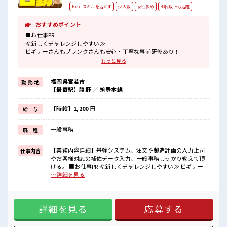
Excelスキルを活かす
少人数
女性多め
40代以上も活躍
おすすめポイント
■お仕事PR
≪新しくチャレンジしやすい≫
ビギナーさんもブランクさんも安心・丁寧な事前研修あり！
≪女性も働きやすい職場≫
もっと見る
もちろん男性の応募も歓迎ですよ！
≪自分の時間も大切≫
福岡県宮若市
勤 務 地
残業はほとんどナシ！
【最寄駅】勝野 ／ 筑豊本線
場合によってはお願いすることもあります♪
≪ヘアカラーOKで自由な雰囲気の職場≫
明るすぎたり奇抜でなければ基本的に自由！
【時給】1,200 円
給 与
(規定有)≪動きやすい制服アリ≫
制服があるので、
一般事務
職 種
毎日の服装の悩み解消♪
≪様々なお仕事をご提案≫
一人で悩まず気軽に相談できる、
【業務内容詳細】基幹システム、注文や製造計画の入力上司
仕事内容
派遣のお仕事です！
やお客様対応の補佐データ入力、一般事務しっかり教えて頂
ける。 ■お仕事PR ≪新しくチャレンジしやすい≫ ビギナーさ
■職場の雰囲気
んもブランクさんも安心・丁寧な事前研修あり！ ≪女性も働
…詳細を見る
女性が多い職場ですが男女は問いません！
きやすい職場≫ もちろん男性の応募も歓迎ですよ！ ≪自分の
応募お待ちしております！
時間も大切≫ 残業はほとんどナシ！ 場合によってはお願いす
少人数ですぐに馴染むことができそう♪
ることもあります♪ ≪ヘアカラーOKで自由な雰囲気の職場≫
アットホームな環境☆
詳細を見る
応募する
明るすぎたり奇抜でなければ基本的に自由！ (規定有)≪動き
丁寧な研修ありで安心して始められます！
やすい制服アリ≫ 制服があるので、 毎日の服装の悩み解消♪
≪様々なお仕事をご提案≫ 一人で悩まず気軽に相談できる、