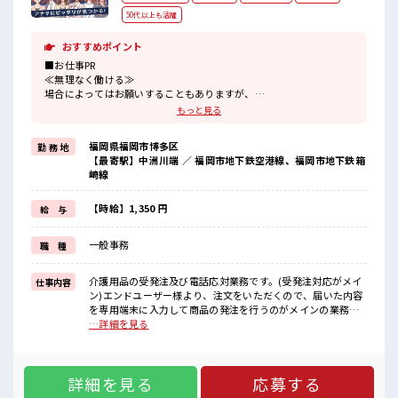
50代以上も活躍
おすすめポイント
■お仕事PR
≪無理なく働ける≫
場合によってはお願いすることもありますが、
残業はほとんどナシ！
もっと見る
≪土日祝休のお仕事≫
家族や友人と一緒にプライベート満喫！
福岡県福岡市博多区
勤 務 地
≪未経験OKの仕事≫
【最寄駅】中洲川端 ／ 福岡市地下鉄空港線、福岡市地下鉄箱
新しいことにチャレンジするのは不安だけど、
崎線
しっかり働く環境が整っています！
イチからスキルUP・ステップUP目指していきましょう！
≪収入アップを目指せる≫
【時給】1,350 円
給 与
高時給だらけの派遣のお仕事です！
一般事務
職 種
■職場の雰囲気
残業は少なめ！
たまに残業するくらいなら…という方、
介護用品の受発注及び電話応対業務です。(受発注対応がメイ
仕事内容
応募お待ちしております！
ン)エンドユーザー様より、注文をいただくので、届いた内容
お休みは土日祝日なので友人や家族との予定も合わせやすい♪
を専用端末に入力して商品の発注を行うのがメインの業務と
なります。商品によって締切時間が異なりますので、締切に
…詳細を見る
間に合うように、みんなで手分けして注文の発注を行ってい
ます。また、注文内容に付随した、問合せ(納期、在庫、送料
の確認)の電話対応も行っています。入力と同時に電話対応も
詳細を見る
応募する
必要となりますので、臨機応変に対応して頂ける方にご活躍
頂いています。 ■お仕事PR ≪無理なく働ける≫ 場合によって