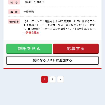
ト♪
【時給】1,300 円
給 与
今回は5名限定募集！
人気枠だから少しでも気になったら早めに応募しよ～♪
一般事務
職 種
■職場の雰囲気
《ヘアカラー&ネイル&服装自由(デニムもOK)》トーンダウンやオ
【オープニング！電話なし♪WEB決済サービスに関するモク
仕事内容
フの必要なし♪
モク事務！】・データ入力・リスト集計などをお任せします
オシャレも楽しめる環境です*。
*。 ■お仕事PR ＼オープニング募集～*。 /【電話対応なし×
【早めにお給料を受け取れる日払い申請も受付中！
モクモク事務】が博多に登場！ 今回は《WEB決済サービス》
…詳細を見る
】
に関するデータ入力や簡単なリスト集計をお任せします〇PC
はコピペのショートカットキーの使用ができればOKと必要ス
キルはハードル低めだから未経験さんの事務デビューや、 ブ
詳細を見る
応募する
ランク復帰の場にもオススメですよ〇さらに人気条件の【土
日祝休み×残業少なめ】で無理なく働けるのもこちらのお仕
事のポイント♪ 今回は5名限定募集！ 人気枠だから少しでも
気になったら早めに応募しよ～♪ ■職場の雰囲気 《ヘアカラ
気になるリストに
追加する
ー&ネイル&服装自由(デニムもOK)》トーンダウンやオフの
必要なし♪ オシャレも楽しめる環境です*。 【早めにお給料
を受け取れる日払い申請も受付中！ 】
1
2
>