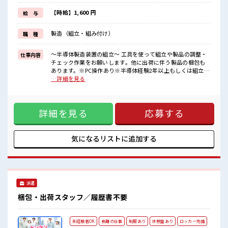
赴任時は現地までの移動交通費も規定支給！
【時給】1,600 円
給 与
【無期雇用派遣】
◎当社と期間制限のない雇用契約を結んだ上で、
製造（組立・組み付け）
職 種
派遣先で働けます◎
■最短即日入社決定！
条件があえば応募のその日に入社決定もできる！
～半導体製造装置の組立～ 工具を使って組立や製品の調整・
仕事内容
チェック作業をお願いします。他に出荷に伴う製品の梱包も
■最短3営業日で入寮も可！
あります。※PC操作あり※半導体経験2年以上もしくは組立経
※就業先による/規定有
験1年以上ある方 ※寮アリのお仕事！一人暮らしスタートにも
…詳細を見る
ピッタリ♪ ■お仕事PR ＼大手企業で働くチャンス◎しっかり
■職場の雰囲気
稼げるオシゴト/ 「条件はいいのに勤務地までちょっと遠く
≪20代・30代活躍中≫
て…」という方にもオススメ(^^)/ 寮費は0円のワンルーム寮
詳細を見る
応募する
完備♪ TV/冷蔵庫/洗濯機/エアコンなどは備え付け！ 駐車場完
元気でやる気のある方大歓迎！
備なのでマイカー持ち込みOK！ ほかにも... 赴任時は現地まで
キレイな職場でカイテキ作業♪
の移動交通費も規定支給！ 【無期雇用派遣】 ◎当社と期間制
チケット制の社員食堂が利用できます♪
限のない雇用契約を結んだ上で、 派遣先で働けます◎ ■最短
気になるリストに
追加する
配属後の1ヶ月間は研修あり◎安心スタートOK！
即日入社決定！ 条件があえば応募のその日に入社決定もでき
#ryo
る！ ■最短3営業日で入寮も可！ ※就業先による/規定有 ■職
場の雰囲気 ≪20代・30代活躍中≫ 元気でやる気のある方大歓
迎！ キレイな職場でカイテキ作業♪ チケット制の社員食堂が
利用できます♪ 配属後の1ヶ月間は研修あり◎安心スタート
派遣
OK！ #ryo
梱包・出荷スタッフ／履歴書不要
未経験者OK
長期の仕事
制服あり
休憩室あり
ロッカー完備