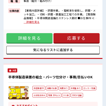
製造（組立・組み付け）
職 種
イチからスキルUP・ステップUP目指していきましょう！
≪様々なお仕事をご提案≫
一人で悩まず気軽に相談できる、
【業務内容詳細】・研磨作業。・電解液を使用し、研磨・メ
仕事内容
派遣のお仕事です！
ッキ加工。・切削・研磨・鏡面加工工程での作業。【取扱製
品情報】・半導体関連設備のステンレス素材 ■お仕事PR ≪ち
■職場の雰囲気
ょっとの残業で収入アップ≫ 残業は月20時間未満で、 ほどよ
…詳細を見る
20代の若い世代がたくさん活躍中の活気ある職場！
く稼げます♪ ≪土日祝休のお仕事≫ 家族や友人と一緒にプラ
一息つける休憩スペースもあります！
イベート満喫！ ≪動きやすい制服アリ≫ 制服があるので、 毎
持ち物が多いあなたにもぴったり☆
日の服装の悩み解消♪ ≪未経験の方も大カンゲイ≫ 新しいこ
ロッカー付き職場♪
詳細を見る
応募する
とにチャレンジするのは不安だけど、 しっかり働く環境が整
程よく残業あり！
っています！ イチからスキルUP・ステップUP目指していき
ましょう！ ≪様々なお仕事をご提案≫ 一人で悩まず気軽に相
談できる、 派遣のお仕事です！ ■職場の雰囲気 20代の若い世
気になるリストに
追加する
代がたくさん活躍中の活気ある職場！ 一息つける休憩スペー
スもあります！ 持ち物が多いあなたにもぴったり☆ ロッカー
付き職場♪ 程よく残業あり！
派遣
半導体製造装置の組立・パーツ仕分け・事務/日払いOK
未経験者OK
長期の仕事
制服あり
休憩室あり
ロッカー完備
土日祝日休み
残業 20H以上
少人数
30代が活躍
おすすめポイント