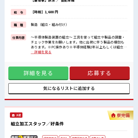
【最寄駅】原水 ／ 豊肥本線
さらに大型連休もあるのでプライベートだって充実！
就業先ではチケット制の社員食堂が利用できます♪
通勤はマイカーOK◎無料駐車場完備！
【時給】1,600 円
給 与
【無期雇用派遣】
製造（組立・組み付け）
職 種
◎当社と期間制限のない雇用契約を結んだ上で、
派遣先で働けます◎
■最短即日入社決定！
～半導体製造装置の組立～ 工具を使って組立や製品の調整・
仕事内容
条件があえば応募のその日に入社決定もできる！
チェック作業をお願いします。他に出荷に伴う製品の梱包も
あります。※PC操作あり※半導体経験2年以上もしくは組立経
■職場の雰囲気
験1年以上ある方 ■お仕事PR 製造経験のある方必見！ 作業を
…詳細を見る
《男性スタッフさん活躍中》
通じて大手企業の技術を身につけてスキルUPを目指せます☆
元気でやる気のある方大歓迎！
＼---■□高待遇&好条件□■---/ 日勤なのに時給はエリアトッ
キレイな職場でカイテキ作業♪
プクラス「1600円」！ お休みは「土日祝」♪ さらに大型連休
配属後の1ヶ月間は研修あるので安心スタートOK！
詳細を見る
応募する
もあるのでプライベートだって充実！ 就業先ではチケット制
の社員食堂が利用できます♪ 通勤はマイカーOK◎無料駐車場
完備！ 【無期雇用派遣】 ◎当社と期間制限のない雇用契約を
結んだ上で、 派遣先で働けます◎ ■最短即日入社決定！ 条件
気になるリストに
追加する
があえば応募のその日に入社決定もできる！ ■職場の雰囲気
《男性スタッフさん活躍中》 元気でやる気のある方大歓迎！
キレイな職場でカイテキ作業♪ 配属後の1ヶ月間は研修あるの
で安心スタートOK！
寮完備
派遣
組立加工スタッフ／好条件