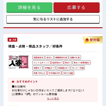
メ。 残業は月20時間以上あります♪ ≪動きやすい制服アリ≫
詳細を見る
応募する
制服があるので、 毎日の服装の悩み解消♪ ■職場の雰囲気
“コジンマリ”が好きな方にもお勧め！！ 少人数の職場です♪
活気あふれる20代・30代活躍中の職場です☆ 残業がしっかり
あるお仕事！
気になるリストに
追加する
寮完備
派遣
検査・点検・検品スタッフ／好条件
経験者歓迎
高収入
無期雇用派遣
長期の仕事
キレイなオフィス
駐車場あり
寮あり
寮あり (寮費無料)
制服あり
休憩室あり
社員食堂あり
ロッカー完備
残業 20H以上
平均年齢20代
30代が活躍
おすすめポイント
■お仕事PR
お仕事だけじゃない◎住まいだってご提供します(*≧∀≦)ゞ
(1)寮費は「0円」のワンルーム寮完備
(2)TV・冷蔵庫・洗濯機・エアコン・電子レンジ備え付け
もっと見る
(3)駐車場完備なのでマイカー持ち込みOK
(4)寮周辺にコンビニ・スーパー・ドラッグストア有