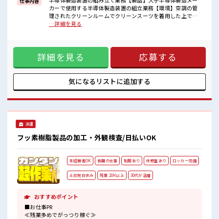
半導体製造装置の組み立て業務【製品】大手半導体製造メー
仕事内容
少人数の職場だから一緒に働く仲間との距離もグッと近い！
カーで使用する半導体製造装置の組立業務【環境】空調の管
≪20代の方が多数活躍中の職場≫
理されたクリーンルームでクリーンスーツを着用した上での
一息つける休憩スペースもあります！
お仕事です。 ■お仕事PR ≪残業多めでがっつり稼ぐ≫ 高収入
…詳細を見る
を希望される方にオススメ。 残業は月20時間以上あります♪
≪機能的な制服アリ≫ 制服があるので、 毎日の服装の悩み解
消♪ ≪未経験OKの仕事≫ 新しいことにチャレンジするのは
詳細を見る
応募する
不安だけど、 しっかり働く環境が整っています！ イチからス
キルUP・ステップUP目指していきましょう！ ≪収入アップ
を目指せる≫ 高時給だらけの派遣のお仕事です！ ■職場の雰
囲気 少人数の職場だから一緒に働く仲間との距離もグッと近
気になるリストに
追加する
い！ ≪20代の方が多数活躍中の職場≫ 一息つける休憩スペー
スもあります！
派遣
フッ素樹脂製品の加工・外観検査/日払いOK
未経験者OK
長期の仕事
制服あり
休憩室あり
ロッカー完備
土日祝日休み
残業 20H以上
30代が活躍
おすすめポイント
■お仕事PR
≪残業多めでがっつり稼ぐ≫