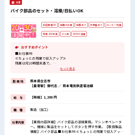
派遣
バイク部品のセット・溶接/日払いOK
未経験者OK
長期の仕事
制服あり
休憩室あり
ロッカー完備
残業 20H未満
少人数
30代が活躍
おすすめポイント
■お仕事PR
≪ちょっとの残業で収入アップ≫
残業は月20時間未満で、
ほどよく稼げます♪
もっと見る
≪機能的な制服アリ≫
制服があるので、
熊本県合志市
勤 務 地
毎日の服装の悩み解消♪
【最寄駅】御代志 ／ 熊本電気鉄道菊池線
≪初めての仕事だけど自分にもできそう≫
新しいことにチャレンジするのは不安だけど、
しっかり働く環境が整っています！
【時給】1,200 円
給 与
イチからスキルUP・ステップUP目指していきましょう！
≪様々なお仕事をご提案≫
製造（加工)
職 種
一人で悩まず気軽に相談できる、
派遣のお仕事です！
【業務内容詳細】バイク部品の溶接業務。マシンオペレータ
仕事内容
■職場の雰囲気
ー。機械に製品をセットしてボタンを押す作業。【取扱製品
少人数の職場でこじんまり。
情報】バイク部品 ■お仕事PR ≪ちょっとの残業で収入アップ