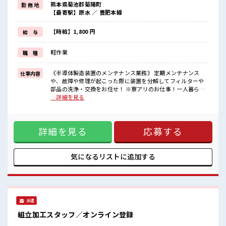
熊本県菊池郡菊陽町
勤 務 地
(5)カップルやお友達との同居OK
【最寄駅】原水 ／ 豊肥本線
などなど...
赴任時は現地までの移動交通費も規定支給！
【時給】1,800 円
給 与
《無期雇用派遣=当社の正社員》雇用期限なく、
派遣先でじっくり長期で働くことができます！
軽作業
職 種
しっかりとスキルアップを図れる最高のチャンス！
高時給1800円なので…月収は驚きの「35万円以上可」
《半導体製造装置のメンテナンス業務》 定期メンテナンス
仕事内容
■職場の雰囲気
や、故障や修理が起こった際に装置を分解してフィルターや
《男性スタッフさん活躍中》あなたの今までの経験を活かして、
部品の洗浄・交換をお任せ！ ※寮アリのお仕事！一人暮らし
さらに超大手企業のスキルを身につけるチャンス！
スタートにもピッタリ♪ ■お仕事PR お仕事だけじゃない◎住
…詳細を見る
制服無料貸与！
まいだってご提供します(*≧∀≦)ゞ (1)寮費は「0円」のワン
おいしい食堂/ロッカー/休憩室完備！
ルーム寮完備 (2)TV・冷蔵庫・洗濯機・エアコン・電子レンジ
#ryo
備え付け (3)駐車場完備なのでマイカー持ち込みOK (4)寮周辺
詳細を見る
応募する
にコンビニ・スーパー・ドラッグストア有 (5)カップルやお友
達との同居OK などなど... 赴任時は現地までの移動交通費も規
定支給！ 《無期雇用派遣=当社の正社員》雇用期限なく、 派
遣先でじっくり長期で働くことができます！ しっかりとスキ
気になるリストに
追加する
ルアップを図れる最高のチャンス！ 高時給1800円なので…月
収は驚きの「35万円以上可」 ■職場の雰囲気 《男性スタッフ
さん活躍中》あなたの今までの経験を活かして、 さらに超大
手企業のスキルを身につけるチャンス！ 制服無料貸与！ おい
しい食堂/ロッカー/休憩室完備！ #ryo
派遣
組立加工スタッフ／オンライン登録