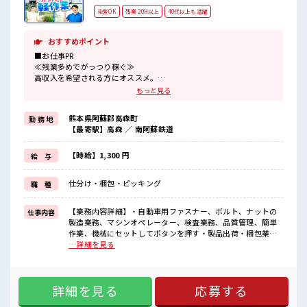
染髪OK
残業 20H以上
40代以上も活躍
おすすめポイント
■お仕事PR
≪残業多めでがっつり稼ぐ≫
高収入を希望される方にオススメ。
残業は月20時間以上あります♪
もっと見る
≪モチベーションもUP≫
派手過ぎなければ髪型や髪色自由♪
熊本県阿蘇郡高森町
勤 務 地
(規定有)≪動きやすい制服アリ≫
【最寄駅】高森 ／ 南阿蘇鉄道
制服があるので、
毎日の服装の悩み解消♪
≪未経験OKの仕事≫
【時給】1,300 円
給 与
新しいことにチャレンジするのは不安だけど、
しっかり働く環境が整っています！
仕分け・梱包・ピッキング
職 種
イチからスキルUP・ステップUP目指していきましょう！
≪自分に向いている仕事が探せる≫
困った事などがあれば、
【業務内容詳細】・自動車用ファスナー、ボルト、ナットの
仕事内容
担当がしっかりサポートします！
製造業務、マシンオペレーター、検査業務、品質管理、簡単
作業、機械にセットしてボタンを押す・製品出荷・梱包業務
■職場の雰囲気
【取扱製品情報】自動車部品 ■お仕事PR ≪残業多めでがっつ
…詳細を見る
派手すぎなければ多少のヘアカラーもOKなのはウレシイPoint☆
り稼ぐ≫ 高収入を希望される方にオススメ。 残業は月20時間
休憩時間にゆっくりできるスペース完備！
以上あります♪ ≪モチベーションもUP≫ 派手過ぎなければ髪
職場にはロッカー完備！
型や髪色自由♪ (規定有)≪動きやすい制服アリ≫ 制服がある
私物の置きすぎには注意が必要ですね★
詳細を見る
応募する
ので、 毎日の服装の悩み解消♪ ≪未経験OKの仕事≫ 新しい
ことにチャレンジするのは不安だけど、 しっかり働く環境が