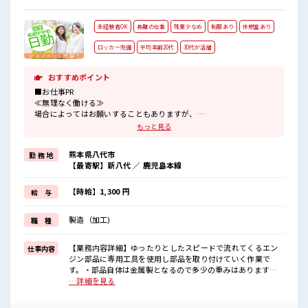
未経験者OK
長期の仕事
残業少なめ
制服あり
休憩室あり
ロッカー完備
平均年齢20代
30代が活躍
おすすめポイント
■お仕事PR
≪無理なく働ける≫
場合によってはお願いすることもありますが、
残業はほとんどナシ！
もっと見る
制服があると毎日の服選びに悩まずOK♪
≪初めての仕事だけど自分にもできそう≫
熊本県八代市
勤 務 地
新しいことにチャレンジするのは不安だけど、
【最寄駅】新八代 ／ 鹿児島本線
しっかり働く環境が整っています！
イチからスキルUP・ステップUP目指していきましょう！
≪様々なお仕事をご提案≫
【時給】1,300 円
給 与
一人で悩まず気軽に相談できる、
派遣のお仕事です！
製造（加工)
職 種
■職場の雰囲気
20代が多数活躍中！
【業務内容詳細】ゆったりとしたスピードで流れてくるエン
仕事内容
社会人経験が浅くてもOK！
ジン部品に専用工具を使用し部品を取り付けていく作業で
ここから経験積んでいきましょ！
す。・部品自体は金属製となるので多少の重みはあります
休憩室で楽しくおしゃべり！
が、 女性でも持てる重量の部品です。・丁寧な指導があり
…詳細を見る
ストレス解消☆
ます。工場未経験の方も活躍している現場です・事前の職場
ロッカーあり！
見学も受付中です。【取扱製品情報】船の部品 ■お仕事PR ≪