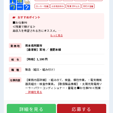
ロッカー完備
土日祝日休み
残業 20H以上
30代が活躍
おすすめポイント
■お仕事PR
≪残業で稼げる≫
高収入を希望される方にオススメ。
残業は月20時間以上あります♪
もっと見る
≪完全週休二日制≫
週末は家族や友人と一緒にプライベート満喫！
熊本県阿蘇市
勤 務 地
≪機能的な制服アリ≫
【最寄駅】宮地 ／ 豊肥本線
制服があるので、
毎日の服装の悩み解消♪
≪未経験でも活躍できる≫
【時給】1,100 円
給 与
新しいことにチャレンジするのは不安だけど、
しっかり働く環境が整っています！
製造（組立・組み付け）
職 種
イチからスキルUP・ステップUP目指していきましょう！
≪自分に向いている仕事が探せる≫
困った事などがあれば、
【業務内容詳細】・組み立て、検査、梱包作業。・電気機械
仕事内容
担当がしっかりサポートします！
器具組立・検査作業員。【取扱製品情報】・太陽光発電用ソ
ーラーパワーコンディショナー・蓄電池 ■お仕事PR ≪残業で
■職場の雰囲気
稼げる≫ 高収入を希望される方にオススメ。 残業は月20時間
…詳細を見る
休憩時間にゆっくりできるスペース完備！
以上あります♪ ≪完全週休二日制≫ 週末は家族や友人と一緒
職場にはロッカー完備！
にプライベート満喫！ ≪機能的な制服アリ≫ 制服があるの
私物の置きすぎには注意が必要ですね★
で、 毎日の服装の悩み解消♪ ≪未経験でも活躍できる≫ 新し
残業多め！
詳細を見る
応募する
いことにチャレンジするのは不安だけど、 しっかり働く環境
稼ぎたい方は必見！
が整っています！ イチからスキルUP・ステップUP目指して