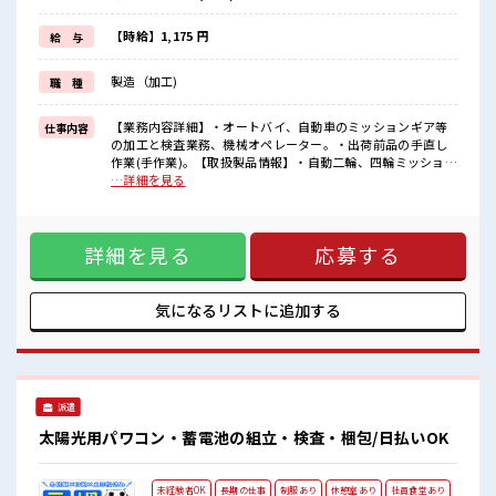
毎日の服装の悩み解消♪
≪初めての仕事だけど自分にもできそう≫
【時給】1,175 円
給 与
新しいことにチャレンジするのは不安だけど、
しっかり働く環境が整っています！
製造（加工)
職 種
イチからスキルUP・ステップUP目指していきましょう！
≪自分に合った期間で働ける≫
福利厚生が整った派遣のお仕事です！
【業務内容詳細】・オートバイ、自動車のミッションギア等
仕事内容
の加工と検査業務、機械オペレーター。・出荷前品の手直し
■職場の雰囲気
作業(手作業)。【取扱製品情報】・自動二輪、四輪ミッション
キバツ過ぎなければ髪色・髪型は自由！
ギヤ・減速機部品・半導体製造装置部品 ■お仕事PR ≪残業で
…詳細を見る
あなたの個性を大事にできます♪
稼げる≫ 高収入を希望される方にオススメ。 残業は月20時間
休憩室でホッと一息リフレッシュ！
以上あります♪ ≪モチベーションもUP≫ 派手過ぎなければ髪
持ち物が多いあなたにもぴったり☆
型や髪色自由♪ (規定有)≪ラクラク制服アリ≫ 制服があるの
ロッカー付き職場♪
詳細を見る
応募する
で、 毎日の服装の悩み解消♪ ≪初めての仕事だけど自分にも
できそう≫ 新しいことにチャレンジするのは不安だけど、 し
っかり働く環境が整っています！ イチからスキルUP・ステッ
プUP目指していきましょう！ ≪自分に合った期間で働ける≫
気になるリストに
追加する
福利厚生が整った派遣のお仕事です！ ■職場の雰囲気 キバツ
過ぎなければ髪色・髪型は自由！ あなたの個性を大事にでき
ます♪ 休憩室でホッと一息リフレッシュ！ 持ち物が多いあな
たにもぴったり☆ ロッカー付き職場♪
派遣
太陽光用パワコン・蓄電池の組立・検査・梱包/日払いOK
未経験者OK
長期の仕事
制服あり
休憩室あり
社員食堂あり