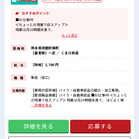
おすすめポイント
■お仕事PR
≪ちょっとの残業で収入アップ≫
残業は月20時間未満で、
ほどよく稼げます♪
もっと見る
≪動きやすい制服アリ≫
制服があるので、
熊本県球磨郡錦町
勤 務 地
毎日の服装の悩み解消♪
【最寄駅】一武 ／ くま川鉄道
≪未経験の方も大カンゲイ≫
新しいことにチャレンジするのは不安だけど、
しっかり働く環境が整っています！
【時給】1,700 円
給 与
イチからスキルUP・ステップUP目指していきましょう！
≪様々なお仕事をご提案≫
製造（加工)
職 種
一人で悩まず気軽に相談できる、
派遣のお仕事です！
【業務内容詳細】バイク・自動車部品の組立・加工業務。
仕事内容
■職場の雰囲気
【取扱製品情報】バイク・自動車部品 ■お仕事PR ≪ちょっと
休憩室で楽しくおしゃべり！
の残業で収入アップ≫ 残業は月20時間未満で、 ほどよく稼げ
ストレス解消☆
ます♪ ≪動きやすい制服アリ≫ 制服があるので、 毎日の服装
…詳細を見る
ロッカーあり！
の悩み解消♪ ≪未経験の方も大カンゲイ≫ 新しいことにチャ
安心してお仕事に集中♪
レンジするのは不安だけど、 しっかり働く環境が整っていま
残業も1日1H程度あるので給料の上乗せも期待できそう！
す！ イチからスキルUP・ステップUP目指していきましょ
高収入もバッチリ目指せますよ！
詳細を見る
応募する
う！ ≪様々なお仕事をご提案≫ 一人で悩まず気軽に相談でき
る、 派遣のお仕事です！ ■職場の雰囲気 休憩室で楽しくおし
ゃべり！ ストレス解消☆ ロッカーあり！ 安心してお仕事に集