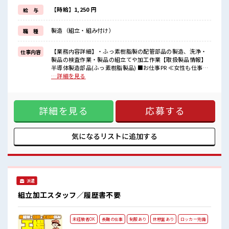
毎日の服装の悩み解消♪
≪初めての仕事だけど自分にもできそう≫
【時給】1,250 円
給 与
新しいことにチャレンジするのは不安だけど、
しっかり働く環境が整っています！
製造（組立・組み付け）
職 種
イチからスキルUP・ステップUP目指していきましょう！
≪自分に向いている仕事が探せる≫
困った事などがあれば、
【業務内容詳細】・ふっ素樹脂製の配管部品の製造、洗浄・
仕事内容
担当がしっかりサポートします！
製品の検査作業・製品の組立てや加工作業【取扱製品情報】
半導体製造部品(ふっ素樹脂製品) ■お仕事PR ≪女性も仕事を
■職場の雰囲気
しやすい職場≫ もちろん男性の応募も歓迎！ ≪1日1時間程の
…詳細を見る
女性が多めの職場です♪
残業で収入アップ≫ 残業は月20時間未満で、 ほどよく稼げま
休憩室完備でランチや休憩も充実しそう♪
す♪ ≪機能的な制服アリ≫ 制服があるので、 毎日の服装の悩
職場にはロッカー完備！
み解消♪ ≪初めての仕事だけど自分にもできそう≫ 新しいこ
私物の置きすぎには注意が必要ですね★
詳細を見る
応募する
とにチャレンジするのは不安だけど、 しっかり働く環境が整
っています！ イチからスキルUP・ステップUP目指していき
ましょう！ ≪自分に向いている仕事が探せる≫ 困った事など
があれば、 担当がしっかりサポートします！ ■職場の雰囲気
気になるリストに
追加する
女性が多めの職場です♪ 休憩室完備でランチや休憩も充実し
そう♪ 職場にはロッカー完備！ 私物の置きすぎには注意が必
要ですね★
派遣
組立加工スタッフ／履歴書不要
未経験者OK
長期の仕事
制服あり
休憩室あり
ロッカー完備