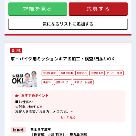
安心してお仕事に集中♪
無理なく働ける≫ 場合によってはお願いすることもあります
詳細を見る
応募する
が、 残業はほとんどナシ！ 制服があると毎日の服選びに悩ま
ずOK♪ ≪初めての仕事だけど自分にもできそう≫ 新しいこ
とにチャレンジするのは不安だけど、 しっかり働く環境が整
っています！ イチからスキルUP・ステップUP目指していき
気になるリストに
追加する
ましょう！ ≪様々なお仕事をご提案≫ 一人で悩まず気軽に相
談できる、 派遣のお仕事です！ ■職場の雰囲気 20代が多数活
躍中！ 社会人経験が浅くてもOK！ ここから経験積んでいき
ましょ！ 休憩室で楽しくおしゃべり！ ストレス解消☆ ロッカ
ーあり！ 安心してお仕事に集中♪
派遣
車・バイク用ミッションギアの加工・検査/日払いOK
未経験者OK
長期の仕事
制服あり
休憩室あり
ロッカー完備
染髪OK
残業 20H以上
40代以上も活躍
おすすめポイント
■お仕事PR
≪残業で稼げる≫
高収入を希望される方にオススメ。
残業は月20時間以上あります♪
もっと見る
≪モチベーションもUP≫
派手過ぎなければ髪型や髪色自由♪
熊本県宇城市
勤 務 地
(規定有)≪ラクラク制服アリ≫
【最寄駅】小川(熊本) ／ 鹿児島本線
制服があるので、