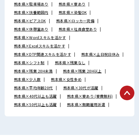
熊本県×駐車場あり
熊本県×寮あり
熊本県×扶養範囲内
熊本県×染髪OK
熊本県×ピアスOK
熊本県×ロッカー完備
熊本県×休憩室あり
熊本県×社員食堂あり
熊本県×Wordスキルを活かす
熊本県×Excelスキルを活かす
熊本県×DTP関連スキルを活かす
熊本県×土日祝日休み
熊本県×シフト制
熊本県×残業なし
熊本県×残業 20H未満
熊本県×残業 20H以上
熊本県×少人数
熊本県×女性多め
熊本県×平均年齢20代
熊本県×30代が活躍
熊本県×40代以上も活躍
熊本県×寮あり (寮費無料)
熊本県×50代以上も活躍
熊本県×無期雇用派遣