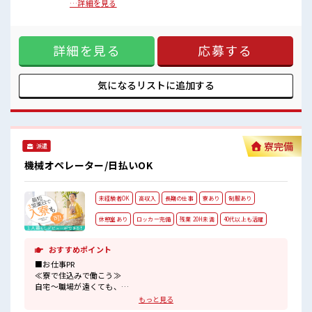
職場の仲間との交流もできちゃうかも？
≫ 残業は月20時間未満で、 ほどよく稼げます♪ ≪機能的な制
…詳細を見る
しっかり休める休憩室あり！
服アリ≫ 制服があるので、 毎日の服装の悩み解消♪ ≪初めて
オンオフの切替もできちゃう！
の仕事だけど自分にもできそう≫ 新しいことにチャレンジす
程よく残業あり！
るのは不安だけど、 しっかり働く環境が整っています！ イチ
詳細を見る
応募する
からスキルUP・ステップUP目指していきましょう！ ≪様々
なお仕事をご提案≫ 一人で悩まず気軽に相談できる、 派遣の
お仕事です！ ■職場の雰囲気 少人数の職場でこじんまり。 職
場の仲間との交流もできちゃうかも？ しっかり休める休憩室
気になるリストに
追加する
あり！ オンオフの切替もできちゃう！ 程よく残業あり！
寮完備
派遣
機械オペレーター/日払いOK
未経験者OK
高収入
長期の仕事
寮あり
制服あり
休憩室あり
ロッカー完備
残業 20H未満
40代以上も活躍
おすすめポイント
■お仕事PR
≪寮で住込みで働こう≫
自宅～職場が遠くても、
興味があれば安心して応募できちゃう！
もっと見る
自分で部屋を借りるより安く住めちゃうかも？