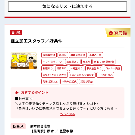
イチからスキルUP・ステップUP目指していきましょう！ ≪
気になるリストに
追加する
収入アップを目指せる≫ 高時給だらけの派遣のお仕事です！
■職場の雰囲気 休憩室でホッと一息リフレッシュ！ ロッカー
あり！ 安心してお仕事に集中♪ 残業がしっかりあるお仕事！
土日祝休みなので、 ON/OFFの切替もしやすい！
寮完備
派遣
組立加工スタッフ／好条件
経験者歓迎
高収入
無期雇用派遣
長期の仕事
キレイなオフィス
駐車場あり
寮あり
寮あり (寮費無料)
制服あり
研修あり
休憩室あり
社員食堂あり
ロッカー完備
Wordスキルを活かす
Excelスキルを活かす
土日祝日休み
残業 20H以上
平均年齢20代
30代が活躍
おすすめポイント
■お仕事PR
＼大手企業で働くチャンス◎しっかり稼げるオシゴト/
「条件はいいのに勤務地までちょっと遠くて…」という方にもオス
スメ(^^)/
もっと見る
寮費は0円のワンルーム寮完備♪
TV/冷蔵庫/洗濯機/エアコンなどは備え付け！
熊本県合志市
勤 務 地
駐車場完備なのでマイカー持ち込みOK！
【最寄駅】原水 ／ 豊肥本線
ほかにも...