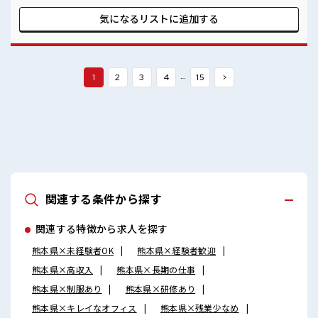
整っています！ イチからスキルUP・ステップUP目指してい
きましょう！ ≪自分に向いている仕事が探せる≫ 困った事な
気になるリストに
追加する
どがあれば、 担当がしっかりサポートします！ ■職場の雰囲
気 派手すぎなければ多少のヘアカラーもOKなのはウレシイ
Point☆ 休憩時間にゆっくりできるスペース完備！ 職場には
ロッカー完備！ 私物の置きすぎには注意が必要ですね★
…
1
2
3
4
15
>
関連する条件から探す
関連する特徴から求人を探す
熊本県×未経験者OK
熊本県×経験者歓迎
熊本県×高収入
熊本県×長期の仕事
熊本県×制服あり
熊本県×研修あり
熊本県×キレイなオフィス
熊本県×残業少なめ