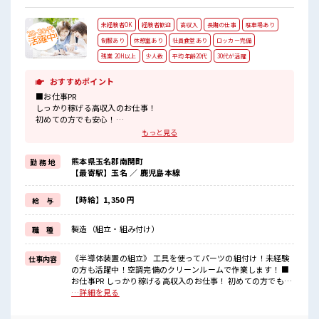
未経験者OK
経験者歓迎
高収入
長期の仕事
駐車場あり
制服あり
休憩室あり
社員食堂あり
ロッカー完備
残業 20H以上
少人数
平均年齢20代
30代が活躍
おすすめポイント
■お仕事PR
しっかり稼げる高収入のお仕事！
初めての方でも安心！
担当がしっかりバックアップします。
もっと見る
≪こんな方にオススメ≫
・高収入で働きたい方。
熊本県玉名郡南関町
勤 務 地
・担当者のサポートが必要な方。
【最寄駅】玉名 ／ 鹿児島本線
≪残業で収入アップ≫
高収入を希望される方にオススメ。
残業は月20時間以上あります♪
【時給】1,350 円
給 与
≪動きやすい制服アリ≫
制服があるので、
製造（組立・組み付け）
職 種
毎日の服装の悩み解消♪
■職場の雰囲気
《半導体装置の組立》 工具を使ってパーツの組付け！未経験
仕事内容
“コジンマリ”が好きな方にもお勧め！！
の方も活躍中！空調完備のクリーンルームで作業します！ ■
少人数の職場です♪
お仕事PR しっかり稼げる高収入のお仕事！ 初めての方でも安
活気あふれる20代・30代活躍中の職場です☆
心！ 担当がしっかりバックアップします。 ≪こんな方にオス
…詳細を見る
残業がしっかりあるお仕事！
スメ≫ ・高収入で働きたい方。 ・担当者のサポートが必要な
方。 ≪残業で収入アップ≫ 高収入を希望される方にオスス