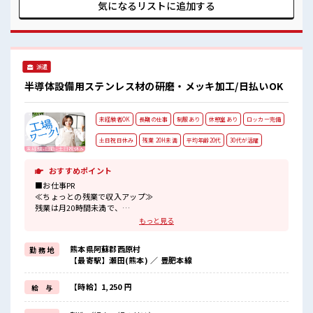
中♪ 残業も1日1H程度あるので給料の上乗せも期待できそ
気になるリストに
追加する
う！ 高収入もバッチリ目指せますよ！
派遣
半導体設備用ステンレス材の研磨・メッキ加工/日払いOK
未経験者OK
長期の仕事
制服あり
休憩室あり
ロッカー完備
土日祝日休み
残業 20H未満
平均年齢20代
30代が活躍
おすすめポイント
■お仕事PR
≪ちょっとの残業で収入アップ≫
残業は月20時間未満で、
ほどよく稼げます♪
もっと見る
≪土日祝休のお仕事≫
家族や友人と一緒にプライベート満喫！
熊本県阿蘇郡西原村
勤 務 地
≪動きやすい制服アリ≫
【最寄駅】瀬田(熊本) ／ 豊肥本線
制服があるので、
毎日の服装の悩み解消♪
≪未経験の方も大カンゲイ≫
【時給】1,250 円
給 与
新しいことにチャレンジするのは不安だけど、
しっかり働く環境が整っています！