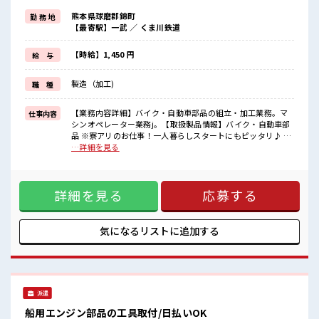
≪適度な残業でお給料UP≫
熊本県球磨郡錦町
勤 務 地
残業は月20時間未満で、
【最寄駅】一武 ／ くま川鉄道
ほどよく稼げます♪
≪動きやすい制服アリ≫
制服があるので、
【時給】1,450 円
給 与
毎日の服装の悩み解消♪
≪初めての仕事だけど自分にもできそう≫
製造（加工)
職 種
新しいことにチャレンジするのは不安だけど、
しっかり働く環境が整っています！
イチからスキルUP・ステップUP目指していきましょう！
【業務内容詳細】バイク・自動車部品の組立・加工業務。マ
仕事内容
シンオペレーター業務j。【取扱製品情報】バイク・自動車部
■職場の雰囲気
品 ※寮アリのお仕事！一人暮らしスタートにもピッタリ♪ ■
しっかり休める休憩室あり！
お仕事PR ≪寮で住込みで働こう≫ 自宅～職場が遠くても、 興
…詳細を見る
オンオフの切替もできちゃう！
味があれば安心して応募できちゃう！ 自分で部屋を借りるよ
持ち物が多いあなたにもぴったり☆
り安く住めちゃうかも？ ≪適度な残業でお給料UP≫ 残業は月
ロッカー付き職場♪
20時間未満で、 ほどよく稼げます♪ ≪動きやすい制服アリ≫
ホドよく残業があるのでホドよく働きたい方にオススメ！
詳細を見る
応募する
制服があるので、 毎日の服装の悩み解消♪ ≪初めての仕事だ
けど自分にもできそう≫ 新しいことにチャレンジするのは不
安だけど、 しっかり働く環境が整っています！ イチからスキ
ルUP・ステップUP目指していきましょう！ ■職場の雰囲気
気になるリストに
追加する
しっかり休める休憩室あり！ オンオフの切替もできちゃう！
持ち物が多いあなたにもぴったり☆ ロッカー付き職場♪ ホド
よく残業があるのでホドよく働きたい方にオススメ！
派遣
船用エンジン部品の工具取付/日払いOK