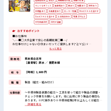
経験者歓迎
高収入
無期雇用派遣
長期の仕事
キレイなオフィス
駐車場あり
寮あり
制服あり
研修あり
休憩室あり
社員食堂あり
ロッカー完備
Wordスキルを活かす
Excelスキルを活かす
土日祝日休み
残業 20H以上
平均年齢20代
30代が活躍
おすすめポイント
■お仕事PR
＼---■□大手企業で安心の長期就業□■---/
お仕事だけじゃない◎住まいだってご提供します(*≧∀≦)ゞ
寮費手当があるので毎月安心！
もっと見る
(1)1年間で寮費手当最大60万円相当
熊本県合志市
勤 務 地
(2)ワンルーム寮完備
【最寄駅】原水 ／ 豊肥本線
(3)TV/冷蔵庫/洗濯機/エアコンなどは備え付け
(4)駐車場完備なのでマイカー持ち込みOK
ほかにも...
【時給】1,600 円
給 与
赴任時は現地までの移動交通費も規定支給！
就業先にはチケット制の社員食堂が利用可♪
製造（組立・組み付け）
職 種
【無期雇用派遣】
◎当社と期間制限のない雇用契約を結んだ上で、
～半導体製造装置の組立～ 工具を使って組立や製品の調整・
仕事内容
派遣先で働けます◎
チェック作業をお願いします。他に出荷に伴う製品の梱包も
■最短即日入社決定！
あります。※PC操作あり※半導体経験2年以上もしくは組立経
条件があえば応募のその日に入社決定もできる！
験1年以上ある方 ※寮アリのお仕事！一人暮らしスタートにも
…詳細を見る
ピッタリ♪ ■お仕事PR ＼---■□大手企業で安心の長期就業