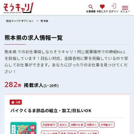
仕事検索
お気に入り
ログイン
メニュー
綜合キャリアオプション
熊本県
熊本県の求人情報一覧
熊本県 でのお仕事探しならそうキャリ！同じ就業場所での時給No.1
を目指しています！日払い対応、全国各地に寮を完備しているので安
心してお仕事ができます。あなたにぴったりのお仕事を見つけてくだ
さい！
282
掲載求人
件
(1~20件)
派遣
バイクくるま部品の組立・加工/日払いOK
未経験者OK
高収入
長期の仕事
制服あり
休憩室あり
ロッカー完備
残業 20H未満
40代以上も活躍