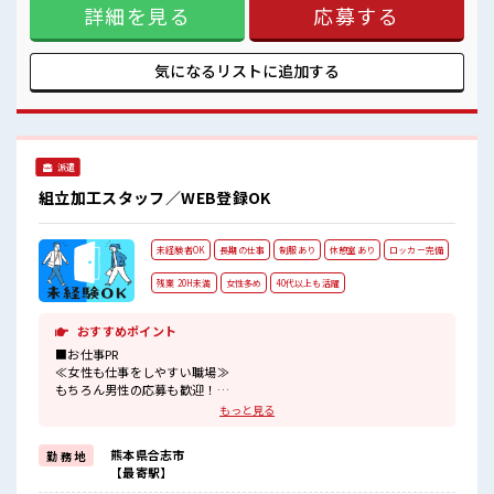
詳細を見る
応募する
環境が整っています！ イチからスキルUP・ステップUP目指
していきましょう！ ≪自分に向いている仕事が探せる≫ 困っ
た事などがあれば、 担当がしっかりサポートします！ ■職場
の雰囲気 少人数ですぐに馴染むことができそう♪ アットホー
気になるリストに
追加する
ムな環境☆ 20代が多数活躍中！ 社会人経験が浅くてもOK！
ここから経験積んでいきましょ！ 残業多め！ 稼ぎたい方は必
見！
派遣
組立加工スタッフ／WEB登録OK
未経験者OK
長期の仕事
制服あり
休憩室あり
ロッカー完備
残業 20H未満
女性多め
40代以上も活躍
おすすめポイント
■お仕事PR
≪女性も仕事をしやすい職場≫
もちろん男性の応募も歓迎！
≪1日1時間程の残業で収入アップ≫
もっと見る
残業は月20時間未満で、
ほどよく稼げます♪
熊本県合志市
勤 務 地
≪機能的な制服アリ≫
【最寄駅】
制服があるので、