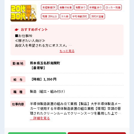
未経験者OK
長期の仕事
制服あり
休憩室あり
ロッカー完備
残業 20H以上
少人数
平均年齢20代
30代が活躍
おすすめポイント
■お仕事PR
≪稼ぎたい人向け≫
高収入を希望される方にオススメ。
残業は月20時間以上あります♪
もっと見る
制服があると毎日の服選びに悩まずOK♪
≪未経験の方も大カンゲイ≫
熊本県玉名郡南関町
勤 務 地
新しいことにチャレンジするのは不安だけど、
【最寄駅】
しっかり働く環境が整っています！
イチからスキルUP・ステップUP目指していきましょう！
≪自分に向いている仕事が探せる≫
【時給】1,350 円
給 与
困った事などがあれば、
担当がしっかりサポートします！
製造（組立・組み付け）
職 種
■職場の雰囲気
少人数ですぐに馴染むことができそう♪
半導体製造装置の組み立て業務【製品】大手半導体製造メー
仕事内容
アットホームな環境☆
カーで使用する半導体製造装置の組立業務【環境】空調の管
20代が多数活躍中！
理されたクリーンルームでクリーンスーツを着用した上での
社会人経験が浅くてもOK！
お仕事です。 ■お仕事PR ≪稼ぎたい人向け≫ 高収入を希望さ
…詳細を見る
ここから経験積んでいきましょ！
れる方にオススメ。 残業は月20時間以上あります♪ 制服があ
残業多め！
ると毎日の服選びに悩まずOK♪ ≪未経験の方も大カンゲイ≫
稼ぎたい方は必見！
新しいことにチャレンジするのは不安だけど、 しっかり働く