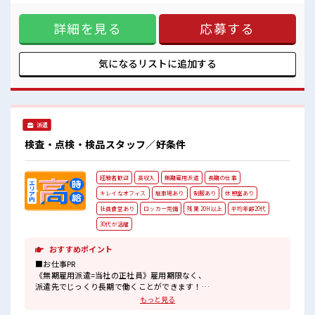
■最短3営業日で入寮も可！
□■---/ お仕事だけじゃない◎住まいだってご提供します
※就業先による/規定有
(*≧∀≦)ゞ 寮費手当があるので毎月安心！ (1)1年間で寮費手
詳細を見る
応募する
当最大60万円相当 (2)ワンルーム寮完備 (3)TV/冷蔵庫/洗濯機/
■職場の雰囲気
エアコンなどは備え付け (4)駐車場完備なのでマイカー持ち込
≪20代・30代活躍中≫
みOK ほかにも... 赴任時は現地までの移動交通費も規定支給！
就業先にはチケット制の社員食堂が利用可♪ 【無期雇用派
気になるリストに
追加する
大手企業で安心の長期就業が可能！
遣】 ◎当社と期間制限のない雇用契約を結んだ上で、 派遣先
元気でやる気のある方大歓迎！
で働けます◎ ■最短即日入社決定！ 条件があえば応募のその
キレイな職場でカイテキ作業♪
日に入社決定もできる！ ■最短3営業日で入寮も可！ ※就業
配属後の1ヶ月間は研修あり◎安心スタートOK！
先による/規定有 ■職場の雰囲気 ≪20代・30代活躍中≫ 大手
#ryo
企業で安心の長期就業が可能！ 元気でやる気のある方大歓
派遣
迎！ キレイな職場でカイテキ作業♪ 配属後の1ヶ月間は研修
あり◎安心スタートOK！ #ryo
検査・点検・検品スタッフ／好条件
経験者歓迎
高収入
無期雇用派遣
長期の仕事
キレイなオフィス
駐車場あり
制服あり
休憩室あり
社員食堂あり
ロッカー完備
残業 20H以上
平均年齢20代
30代が活躍
おすすめポイント
■お仕事PR
《無期雇用派遣=当社の正社員》雇用期限なく、
派遣先でじっくり長期で働くことができます！
しっかりとスキルアップを図れる最高のチャンス！
もっと見る
高時給1800円なので…月収は驚きの「35万円以上可」