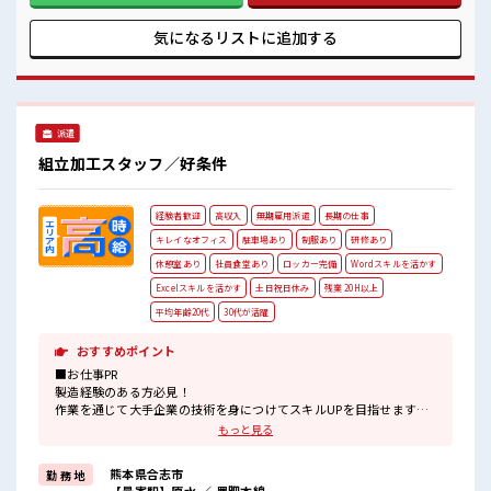
いきましょう！ ≪自分に向いている仕事が探せる≫ 困った事
などがあれば、 担当がしっかりサポートします！ ■職場の雰
気になるリストに
追加する
囲気 休憩時間にゆっくりできるスペース完備！ 職場にはロッ
カー完備！ 私物の置きすぎには注意が必要ですね★ 残業多
め！ 稼ぎたい方は必見！
派遣
組立加工スタッフ／好条件
経験者歓迎
高収入
無期雇用派遣
長期の仕事
キレイなオフィス
駐車場あり
制服あり
研修あり
休憩室あり
社員食堂あり
ロッカー完備
Wordスキルを活かす
Excelスキルを活かす
土日祝日休み
残業 20H以上
平均年齢20代
30代が活躍
おすすめポイント
■お仕事PR
製造経験のある方必見！
作業を通じて大手企業の技術を身につけてスキルUPを目指せます☆
もっと見る
＼---■□高待遇&好条件□■---/
日勤なのに時給はエリアトップクラス「1600円」！
熊本県合志市
勤 務 地
お休みは「土日祝」♪