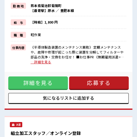
≪こんな方にオススメ≫
熊本県菊池郡菊陽町
勤 務 地
・製造業の工場勤務に興味がある方。
【最寄駅】原水 ／ 豊肥本線
・高収入で働きたい方。
・担当者のサポートが必要な方。
≪残業多めでがっつり稼ぐ≫
【時給】1,800 円
給 与
高収入を希望される方にオススメ。
残業は月20時間以上あります♪
軽作業
職 種
≪ゆったり制服アリ≫
制服があるので、
毎日の服装の悩み解消♪
《半導体製造装置のメンテナンス業務》 定期メンテナンス
仕事内容
や、故障や修理が起こった際に装置を分解してフィルターや
■職場の雰囲気
部品の洗浄・交換をお任せ！ ■お仕事PR 《無期雇用派遣=当
《20代～40代の男性スタッフさん活躍中》あなたの今までの経験を
社の正社員》雇用期限なく、 派遣先でじっくり長期で働くこ
…詳細を見る
活かして、
とができます！ しっかりとスキルアップを図れる最高のチャ
さらに超大手企業のスキルを身につけるチャンス！
ンス！ 高時給1800円なので…月収は驚きの「35万円以上可」
制服無料貸与！
≪こんな方にオススメ≫ ・製造業の工場勤務に興味がある
おいしい食堂/ロッカー/休憩室完備！
詳細を見る
応募する
方。 ・高収入で働きたい方。 ・担当者のサポートが必要な
方。 ≪残業多めでがっつり稼ぐ≫ 高収入を希望される方にオ
ススメ。 残業は月20時間以上あります♪ ≪ゆったり制服アリ
≫ 制服があるので、 毎日の服装の悩み解消♪ ■職場の雰囲気
気になるリストに
追加する
《20代～40代の男性スタッフさん活躍中》あなたの今までの
経験を活かして、 さらに超大手企業のスキルを身につけるチ
ャンス！ 制服無料貸与！ おいしい食堂/ロッカー/休憩室完
備！
派遣
組立加工スタッフ／オンライン登録