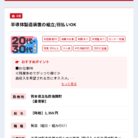
要ですね★
派遣
半導体製造装置の組立/日払いOK
未経験者OK
長期の仕事
制服あり
休憩室あり
ロッカー完備
残業 20H以上
少人数
平均年齢20代
30代が活躍
おすすめポイント
■お仕事PR
≪残業多めでがっつり稼ぐ≫
高収入を希望される方にオススメ。
残業は月20時間以上あります♪
もっと見る
≪機能的な制服アリ≫
制服があるので、
熊本県玉名郡南関町
勤 務 地
毎日の服装の悩み解消♪
【最寄駅】
≪未経験OKの仕事≫
新しいことにチャレンジするのは不安だけど、
しっかり働く環境が整っています！
【時給】1,350 円
給 与
イチからスキルUP・ステップUP目指していきましょう！
≪収入アップを目指せる≫
製造（組立・組み付け）
職 種
高時給だらけの派遣のお仕事です！
■職場の雰囲気