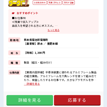
土日祝日休み
残業 20H以上
30代が活躍
おすすめポイント
■お仕事PR
≪残業で収入アップ≫
高収入を希望される方にオススメ。
残業は月20時間以上あります♪
もっと見る
≪週休2日制≫
週末は家族や友人と一緒にプライベート満喫！
熊本県菊池郡菊陽町
勤 務 地
≪動きやすい制服アリ≫
【最寄駅】原水 ／ 豊肥本線
制服があるので、
毎日の服装の悩み解消♪
≪未経験OKの仕事≫
【時給】1,200 円
給 与
新しいことにチャレンジするのは不安だけど、
しっかり働く環境が整っています！
製造（組立・組み付け）
職 種
イチからスキルUP・ステップUP目指していきましょう！
≪収入アップを目指せる≫
高時給だらけの派遣のお仕事です！
【業務内容詳細】半導体装置に使われるアルミフレーム製品
仕事内容
の組立業務。アルミフレームを六角レンチを使って組み立て
■職場の雰囲気
たり、検査したりするお仕事です。大きなプラモデルを作る
休憩室でホッと一息リフレッシュ！
感覚です。空調完備な環境でのお仕事をになります。【取り
…詳細を見る
ロッカーあり！
扱い製品】アルミフレーム ■お仕事PR ≪残業で収入アップ≫
安心してお仕事に集中♪
高収入を希望される方にオススメ。 残業は月20時間以上あり
残業がしっかりあるお仕事！
ます♪ ≪週休2日制≫ 週末は家族や友人と一緒にプライベー
土日祝休みなので、
詳細を見る
応募する
ト満喫！ ≪動きやすい制服アリ≫ 制服があるので、 毎日の服
ON/OFFの切替もしやすい！
装の悩み解消♪ ≪未経験OKの仕事≫ 新しいことにチャレン
ジするのは不安だけど、 しっかり働く環境が整っています！