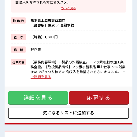
高収入を希望される方にオススメ。
残業は月20時間以上あります♪
もっと見る
≪完全週休二日制≫
週末は家族や友人と一緒にプライベート満喫！
熊本県上益城郡益城町
勤 務 地
≪動きやすい制服アリ≫
【最寄駅】原水 ／ 豊肥本線
制服があるので、
毎日の服装の悩み解消♪
≪未経験OKの仕事≫
【時給】1,300 円
給 与
新しいことにチャレンジするのは不安だけど、
しっかり働く環境が整っています！
軽作業
職 種
イチからスキルUP・ステップUP目指していきましょう！
≪収入アップを目指せる≫
高時給だらけの派遣のお仕事です！
【業務内容詳細】・製品の外観検査。・フッ素樹脂の加工業
仕事内容
務全般。【取扱製品情報】フッ素樹脂製品 ■お仕事PR ≪残業
■職場の雰囲気
多めでがっつり稼ぐ≫ 高収入を希望される方にオススメ。 残
しっかり休める休憩室あり！
業は月20時間以上あります♪ ≪完全週休二日制≫ 週末は家族
…詳細を見る
オンオフの切替もできちゃう！
や友人と一緒にプライベート満喫！ ≪動きやすい制服アリ≫
持ち物が多いあなたにもぴったり☆
制服があるので、 毎日の服装の悩み解消♪ ≪未経験OKの仕
ロッカー付き職場♪
事≫ 新しいことにチャレンジするのは不安だけど、 しっかり
残業多め！
詳細を見る
応募する
働く環境が整っています！ イチからスキルUP・ステップUP
稼ぎたい方は必見！
目指していきましょう！ ≪収入アップを目指せる≫ 高時給だ
らけの派遣のお仕事です！ ■職場の雰囲気 しっかり休める休
憩室あり！ オンオフの切替もできちゃう！ 持ち物が多いあな
気になるリストに
追加する
たにもぴったり☆ ロッカー付き職場♪ 残業多め！ 稼ぎたい方
は必見！