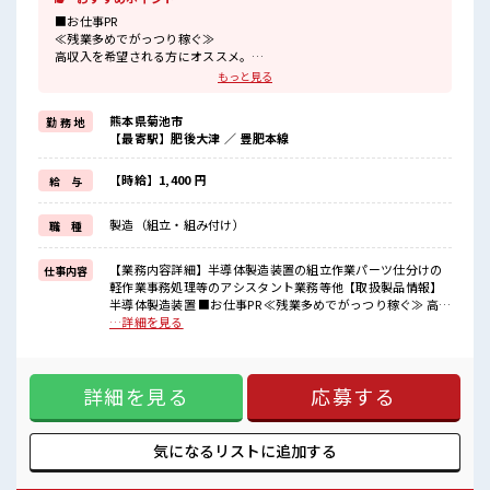
■お仕事PR
≪残業多めでがっつり稼ぐ≫
高収入を希望される方にオススメ。
残業は月20時間以上あります♪
もっと見る
≪完全週休二日制≫
週末は家族や友人と一緒にプライベート満喫！
熊本県菊池市
勤 務 地
≪ラクラク制服アリ≫
【最寄駅】肥後大津 ／ 豊肥本線
制服があるので、
毎日の服装の悩み解消♪
≪未経験でも活躍できる≫
【時給】1,400 円
給 与
新しいことにチャレンジするのは不安だけど、
しっかり働く環境が整っています！
製造（組立・組み付け）
職 種
イチからスキルUP・ステップUP目指していきましょう！
≪自分に合った期間で働ける≫
福利厚生が整った派遣のお仕事です！
【業務内容詳細】半導体製造装置の組立作業パーツ仕分けの
仕事内容
軽作業事務処理等のアシスタント業務等他【取扱製品情報】
■職場の雰囲気
半導体製造装置 ■お仕事PR ≪残業多めでがっつり稼ぐ≫ 高収
少人数でアットホームな雰囲気の職場！
入を希望される方にオススメ。 残業は月20時間以上あります
…詳細を見る
休憩室で楽しくランチ♪
♪ ≪完全週休二日制≫ 週末は家族や友人と一緒にプライベー
時間があれば昼寝もしちゃおう！
ト満喫！ ≪ラクラク制服アリ≫ 制服があるので、 毎日の服装
職場にはロッカー完備！
の悩み解消♪ ≪未経験でも活躍できる≫ 新しいことにチャレ
私物の置きすぎには注意が必要ですね★
詳細を見る
応募する
ンジするのは不安だけど、 しっかり働く環境が整っていま
す！ イチからスキルUP・ステップUP目指していきましょ
う！ ≪自分に合った期間で働ける≫ 福利厚生が整った派遣の
お仕事です！ ■職場の雰囲気 少人数でアットホームな雰囲気
気になるリストに
追加する
の職場！ 休憩室で楽しくランチ♪ 時間があれば昼寝もしちゃ
おう！ 職場にはロッカー完備！ 私物の置きすぎには注意が必