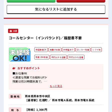
します！ ■職場の雰囲気 仕事の合間の息抜きは休憩室で♪ 職
場にはロッカー完備！ 私物の置きすぎには注意が必要ですね
気になるリストに
追加する
★ ホドよく残業があるのでホドよく働きたい方にオススメ！
派遣
コールセンター（インバウンド)／履歴書不要
未経験者OK
長期の仕事
休憩室あり
ロッカー完備
シフト制
残業 20H未満
40代以上も活躍
50代以上も活躍
おすすめポイント
■お仕事PR
≪適度な残業でお給料UP≫
残業は月20時間未満で、
ほどよく稼げます♪
もっと見る
≪未経験OKの仕事≫
新しいことにチャレンジするのは不安だけど、
熊本県熊本市中央区
勤 務 地
しっかり働く環境が整っています！
【最寄駅】花畑町 ／ 熊本市電Ａ系統、熊本市電Ｂ系統
イチからスキルUP・ステップUP目指していきましょう！
≪自分に向いている仕事が探せる≫
困った事などがあれば、
【時給】1,300 円
給 与