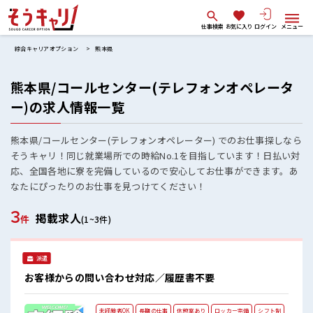
仕事検索
お気に入り
ログイン
メニュー
綜合キャリアオプション
熊本県
熊本県/コールセンター(テレフォンオペレータ
ー)の求人情報一覧
熊本県/コールセンター(テレフォンオペレーター) でのお仕事探しなら
そうキャリ！同じ就業場所での時給No.1を目指しています！日払い対
応、全国各地に寮を完備しているので安心してお仕事ができます。あ
なたにぴったりのお仕事を見つけてください！
3
掲載求人
件
(1~3件)
派遣
お客様からの問い合わせ対応／履歴書不要
未経験者OK
長期の仕事
休憩室あり
ロッカー完備
シフト制