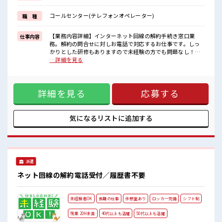
担当がしっかりサポートします！
コールセンター(テレフォンオペレーター)
職 種
■職場の雰囲気
仕事の合間の息抜きは休憩室で♪
職場にはロッカー完備！
【業務内容詳細】インターネット回線の解約手続き窓口業
仕事内容
私物の置きすぎには注意が必要ですね★
務。解約の問合せに対しお電話で対応するお仕事です。しっ
ホドよく残業があるのでホドよく働きたい方にオススメ！
かりとした研修もありますので未経験の方でも問題なし！
【取扱製品情報】コールセンター ■お仕事PR ≪適度な残業で
…詳細を見る
お給料UP≫ 残業は月20時間未満で、 ほどよく稼げます♪ ≪
未経験OKの仕事≫ 新しいことにチャレンジするのは不安だけ
ど、 しっかり働く環境が整っています！ イチからスキルUP・
詳細を見る
応募する
ステップUP目指していきましょう！ ≪自分に向いている仕事
が探せる≫ 困った事などがあれば、 担当がしっかりサポート
します！ ■職場の雰囲気 仕事の合間の息抜きは休憩室で♪ 職
場にはロッカー完備！ 私物の置きすぎには注意が必要ですね
気になるリストに
追加する
★ ホドよく残業があるのでホドよく働きたい方にオススメ！
派遣
ネット回線の解約電話受付／履歴書不要
未経験者OK
長期の仕事
休憩室あり
ロッカー完備
シフト制
残業 20H未満
40代以上も活躍
50代以上も活躍