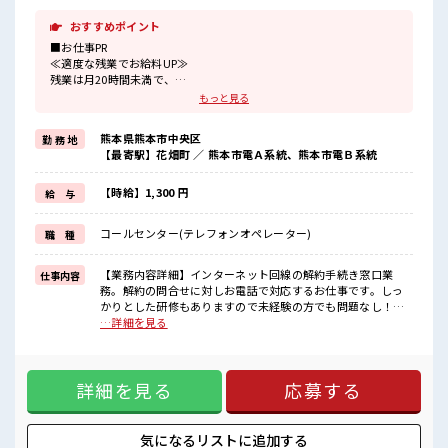
おすすめポイント
■お仕事PR
≪適度な残業でお給料UP≫
残業は月20時間未満で、
ほどよく稼げます♪
もっと見る
≪未経験OKの仕事≫
新しいことにチャレンジするのは不安だけど、
熊本県熊本市中央区
勤 務 地
しっかり働く環境が整っています！
【最寄駅】花畑町 ／ 熊本市電Ａ系統、熊本市電Ｂ系統
イチからスキルUP・ステップUP目指していきましょう！
≪自分に向いている仕事が探せる≫
困った事などがあれば、
【時給】1,300 円
給 与
担当がしっかりサポートします！
コールセンター(テレフォンオペレーター)
職 種
■職場の雰囲気
仕事の合間の息抜きは休憩室で♪
職場にはロッカー完備！
【業務内容詳細】インターネット回線の解約手続き窓口業
仕事内容
私物の置きすぎには注意が必要ですね★
務。解約の問合せに対しお電話で対応するお仕事です。しっ
ホドよく残業があるのでホドよく働きたい方にオススメ！
かりとした研修もありますので未経験の方でも問題なし！
【取扱製品情報】コールセンター ■お仕事PR ≪適度な残業で
…詳細を見る
お給料UP≫ 残業は月20時間未満で、 ほどよく稼げます♪ ≪
未経験OKの仕事≫ 新しいことにチャレンジするのは不安だけ
ど、 しっかり働く環境が整っています！ イチからスキルUP・
詳細を見る
応募する
ステップUP目指していきましょう！ ≪自分に向いている仕事
が探せる≫ 困った事などがあれば、 担当がしっかりサポート
します！ ■職場の雰囲気 仕事の合間の息抜きは休憩室で♪ 職
場にはロッカー完備！ 私物の置きすぎには注意が必要ですね
気になるリストに
追加する