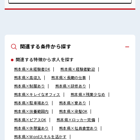
★ ホドよく残業があるのでホドよく働きたい方にオススメ！
関連する条件から探す
関連する特徴から求人を探す
熊本県×未経験者OK
熊本県×経験者歓迎
熊本県×高収入
熊本県×長期の仕事
熊本県×制服あり
熊本県×研修あり
熊本県×キレイなオフィス
熊本県×残業少なめ
熊本県×駐車場あり
熊本県×寮あり
熊本県×扶養範囲内
熊本県×染髪OK
熊本県×ピアスOK
熊本県×ロッカー完備
熊本県×休憩室あり
熊本県×社員食堂あり
熊本県×Wordスキルを活かす