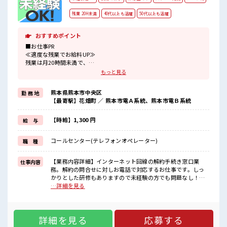
残業 20H未満
40代以上も活躍
50代以上も活躍
おすすめポイント
■お仕事PR
≪適度な残業でお給料UP≫
残業は月20時間未満で、
ほどよく稼げます♪
もっと見る
≪未経験OKの仕事≫
新しいことにチャレンジするのは不安だけど、
熊本県熊本市中央区
勤 務 地
しっかり働く環境が整っています！
【最寄駅】花畑町 ／ 熊本市電Ａ系統、熊本市電Ｂ系統
イチからスキルUP・ステップUP目指していきましょう！
≪自分に向いている仕事が探せる≫
困った事などがあれば、
【時給】1,300 円
給 与
担当がしっかりサポートします！
コールセンター(テレフォンオペレーター)
職 種
■職場の雰囲気
仕事の合間の息抜きは休憩室で♪
職場にはロッカー完備！
【業務内容詳細】インターネット回線の解約手続き窓口業
仕事内容
私物の置きすぎには注意が必要ですね★
務。解約の問合せに対しお電話で対応するお仕事です。しっ
ホドよく残業があるのでホドよく働きたい方にオススメ！
かりとした研修もありますので未経験の方でも問題なし！
【取扱製品情報】コールセンター ■お仕事PR ≪適度な残業で
…詳細を見る
お給料UP≫ 残業は月20時間未満で、 ほどよく稼げます♪ ≪
未経験OKの仕事≫ 新しいことにチャレンジするのは不安だけ
ど、 しっかり働く環境が整っています！ イチからスキルUP・
詳細を見る
応募する
ステップUP目指していきましょう！ ≪自分に向いている仕事
が探せる≫ 困った事などがあれば、 担当がしっかりサポート