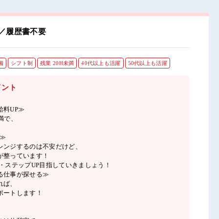
／履歴書不要
備
シフト制
残業 20H未満
40代以上も活躍
50代以上も活躍
イント
給料UP≫
満で、
♪
≫
レンジするのは不安だけど、
が整っています！
P・ステップUP目指していきましょう！
る仕事が探せる≫
れば、
ポートします！