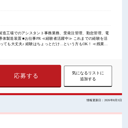
製造工場でのアシスタント事務業務、受発注管理、勤怠管理、電
活躍中≫ これまでの経験を活
っても大丈夫♪ 経験はちょっとだけ…という方もOK！ ≪残業で
方にオススメ。 残業は月20時間以上あります♪ ≪土日祝休のお仕
イベート満喫！ ≪動きやすい制服アリ≫ 制服があるので、 毎日
お仕事をご提案≫ 一人で悩まず気軽に相談できる、 派遣のお仕事
カーあり！ 安心してお仕事に集中♪ 残業多め！ 稼ぎたい方は必
気になるリストに
応募する
追加する
情報更新日：2026年8月3日