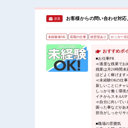
お客様からの問い合わせ対応
派遣
未経験者OK
長期の仕事
休憩室あり
ロッカー完
おすすめポ
■お仕事PR
≪適度な残業でお
残業は月20時間未
ほどよく稼げます
≪未経験OKの仕事
新しいことにチャ
しっかり働く環境
イチからスキルU
≪自分に向いてい
困った事などがあ
担当がしっかりサ
■職場の雰囲気