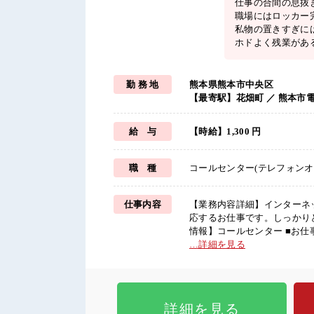
仕事の合間の息抜
職場にはロッカー
私物の置きすぎに
ホドよく残業があ
勤 務 地
熊本県熊本市中央区
【最寄駅】花畑町 ／ 熊本市
給 与
【時給】1,300 円
職 種
コールセンター(テレフォンオ
仕事内容
【業務内容詳細】インターネ
応するお仕事です。しっかり
情報】コールセンター ■お仕事PR ≪適度な残業でお給料UP≫ 残業は月20時間未満で、 ほどよ
く稼げます♪ ≪未経験OKの
…詳細を見る
く環境が整っています！ イチ
いている仕事が探せる≫ 困った
囲気 仕事の合間の息抜きは休
ですね★ ホドよく残業があ
詳細を見る