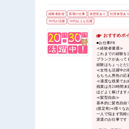
経験者歓迎
長期の仕事
休憩室あり
社員食堂あ
30代が活躍
50代以上も活躍
おすすめポ
■お仕事PR
≪経験者優遇≫
これまでの経験を
ブランクがあって
経験はちょっとだ
≪女性も活躍中の
もちろん男性の応
≪適度な残業でお
残業は月20時間未
ほどよく稼げます
≪髪型自由≫
基本的に髪色自由
(規定有)≪様々な
一人で悩まず気軽
派遣のお仕事です