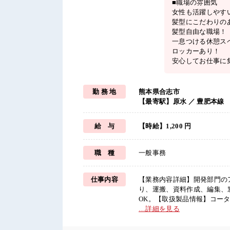
■職場の雰囲気
女性も活躍しやす
髪型にこだわりの
髪型自由な職場！
一息つける休憩ス
ロッカーあり！
安心してお仕事に
勤 務 地
熊本県合志市
【最寄駅】原水 ／ 豊肥本線
給 与
【時給】1,200 円
職 種
一般事務
仕事内容
【業務内容詳細】開発部門の
り、運搬、資料作成、編集、
OK。【取扱製品情報】コータ/デベ
験者優遇≫ これまでの経験を
…詳細を見る
け…という方もOK！ ≪女性
業でお給料UP≫ 残業は月2