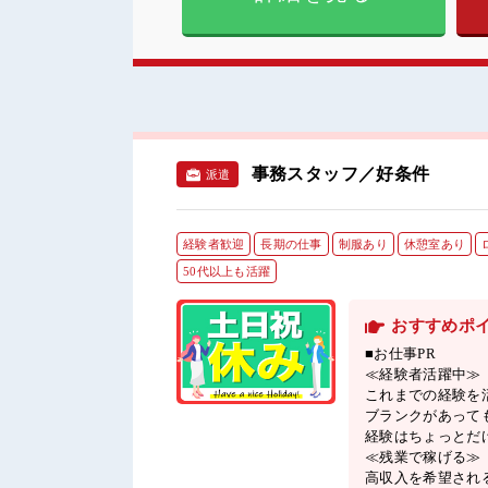
事務スタッフ／好条件
派遣
経験者歓迎
長期の仕事
制服あり
休憩室あり
50代以上も活躍
おすすめポ
■お仕事PR
≪経験者活躍中≫
これまでの経験を
ブランクがあって
経験はちょっとだ
≪残業で稼げる≫
高収入を希望され