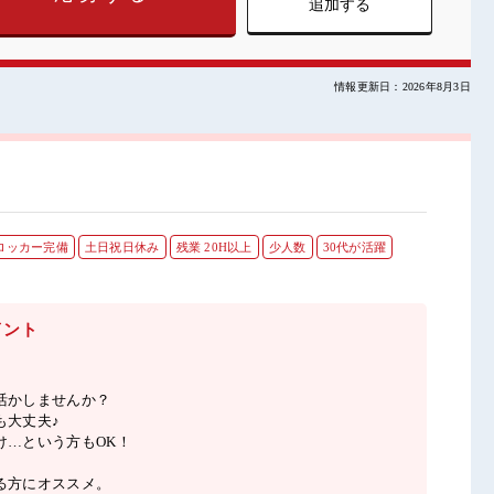
追加する
情報更新日：2026年8月3日
ロッカー完備
土日祝日休み
残業 20H以上
少人数
30代が活躍
イント
活かしませんか？
も大丈夫♪
け…という方もOK！
る方にオススメ。