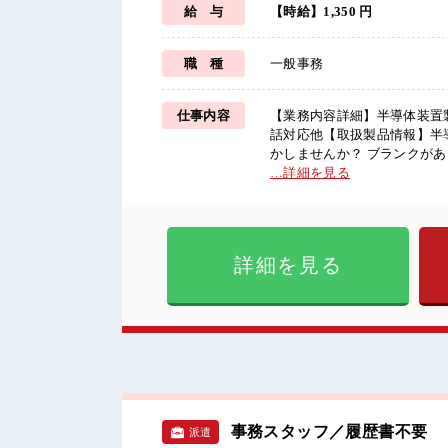
給 与
【時給】1,350 円
職 種
一般事務
仕事内容
【業務内容詳細】半導体装置
話対応他【取扱製品情報】半導体製造装置 ■お仕事PR ≪経験者
かしませんか？ ブランクがあ
稼げる≫ 高収入を希望される
…詳細を見る
事≫ 家族や友人と一緒にプラ
の服装の悩み解消♪ ≪様々な
です！ ■職場の雰囲気 “コジンマリ”が好きな方にもお勧め！！ 少人数の職場です♪ 休憩室でホ
ッと一息リフレッシュ！ ロッ
詳細を見る
見！
事務スタッフ／履歴書不要
派遣