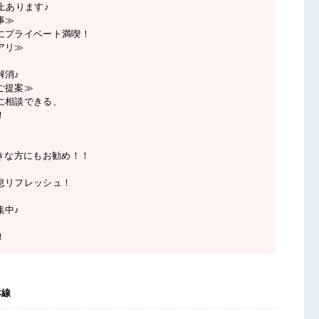
上あります♪
事≫
にプライベート満喫！
アリ≫
解消♪
ご提案≫
に相談できる、
！
好きな方にもお勧め！！
♪
息リフレッシュ！
集中♪
！
本線