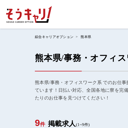
綜合キャリアオプション
熊本県
ホームにもど
熊本県/事務・オフィ
お仕事検索
お気に入りリ
熊本県/事務・オフィスワーク系 でのお仕事
ています！日払い対応、全国各地に寮を完
お問い合わせ
たりのお仕事を見つけてください！
9
ログイン
掲載求人
件
(1~9件)