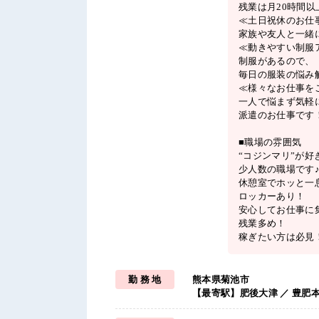
残業は月20時間以
≪土日祝休のお仕
家族や友人と一緒
≪動きやすい制服
制服があるので、
毎日の服装の悩み
≪様々なお仕事を
一人で悩まず気軽
派遣のお仕事です
■職場の雰囲気
“コジンマリ”が
少人数の職場です
休憩室でホッと一
ロッカーあり！
安心してお仕事に
残業多め！
稼ぎたい方は必見
勤 務 地
熊本県菊池市
【最寄駅】肥後大津 ／ 豊肥