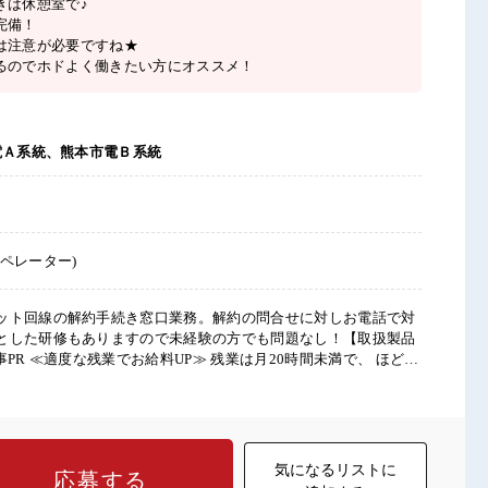
きは休憩室で♪
完備！
は注意が必要ですね★
るのでホドよく働きたい方にオススメ！
電Ａ系統、熊本市電Ｂ系統
ペレーター)
ット回線の解約手続き窓口業務。解約の問合せに対しお電話で対
とした研修もありますので未経験の方でも問題なし！【取扱製品
仕事≫ 新しいことにチャレンジするのは不安だけど、 しっかり働
からスキルUP・ステップUP目指していきましょう！ ≪自分に向
事などがあれば、 担当がしっかりサポートします！ ■職場の雰
憩室で♪ 職場にはロッカー完備！ 私物の置きすぎには注意が必要
るのでホドよく働きたい方にオススメ！
気になるリストに
応募する