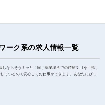
ログイン
閉じる
る
スワーク系の求人情報一覧
スト
探しならそうキャリ！同じ就業場所での時給No.1を目指し
備しているので安心してお仕事ができます。あなたにぴっ