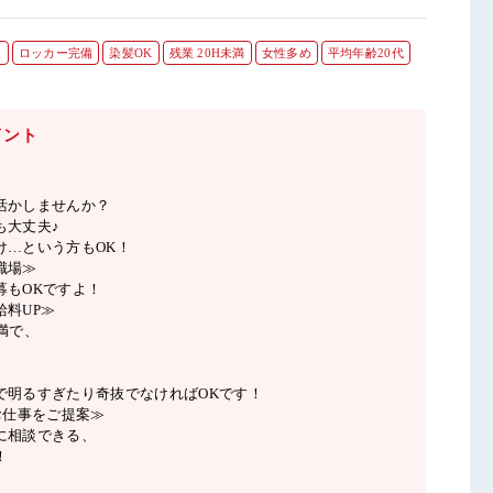
り
ロッカー完備
染髪OK
残業 20H未満
女性多め
平均年齢20代
イント
活かしませんか？
も大丈夫♪
け…という方もOK！
職場≫
募もOKですよ！
給料UP≫
満で、
♪
で明るすぎたり奇抜でなければOKです！
お仕事をご提案≫
に相談できる、
！