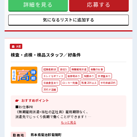
配属後の1ヶ月間は研修あるので安心スタートOK！
詳細を見る
応募する
もあるのでプライベートだって充実！ 就業先ではチケット制
の社員食堂が利用できます♪ 通勤はマイカーOK◎無料駐車場
完備！ 【無期雇用派遣】 ◎当社と期間制限のない雇用契約を
結んだ上で、 派遣先で働けます◎ ■最短即日入社決定！ 条件
気になるリストに
追加する
があえば応募のその日に入社決定もできる！ ■職場の雰囲気
《男性スタッフさん活躍中》 元気でやる気のある方大歓迎！
キレイな職場でカイテキ作業♪ 配属後の1ヶ月間は研修あるの
で安心スタートOK！
派遣
検査・点検・検品スタッフ／好条件
経験者歓迎
高収入
無期雇用派遣
長期の仕事
キレイなオフィス
駐車場あり
制服あり
休憩室あり
社員食堂あり
ロッカー完備
残業 20H以上
平均年齢20代
30代が活躍
おすすめポイント
■お仕事PR
《無期雇用派遣=当社の正社員》雇用期限なく、
派遣先でじっくり長期で働くことができます！
しっかりとスキルアップを図れる最高のチャンス！
もっと見る
高時給1800円なので…月収は驚きの「35万円以上可」
≪こんな方にオススメ≫
熊本県菊池郡菊陽町
勤 務 地
・製造業の工場勤務に興味がある方。