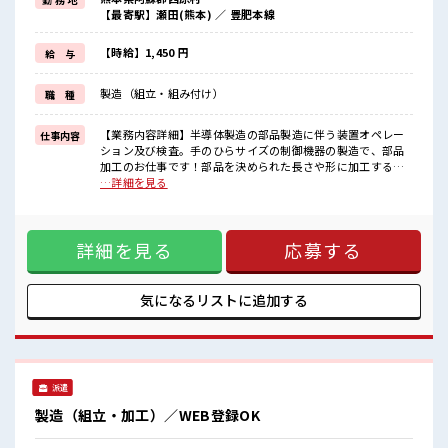
≪動きやすい制服アリ≫
【最寄駅】瀬田(熊本) ／ 豊肥本線
制服があるので、
毎日の服装の悩み解消♪
≪未経験OKの仕事≫
【時給】1,450 円
給 与
新しいことにチャレンジするのは不安だけど、
しっかり働く環境が整っています！
製造（組立・組み付け）
職 種
イチからスキルUP・ステップUP目指していきましょう！
≪収入アップを目指せる≫
高時給だらけの派遣のお仕事です！
【業務内容詳細】半導体製造の部品製造に伴う装置オペレー
仕事内容
ション及び検査。手のひらサイズの制御機器の製造で、部品
■職場の雰囲気
加工のお仕事です！部品を決められた長さや形に加工する工
少人数でアットホームな雰囲気の職場！
程です。カット設備や専用治具を用いて作業を行います。イ
…詳細を見る
活気あふれる20代活躍中の職場です☆
メージとして爪切りのような作業になります。【取扱製品情
休憩室で楽しくランチ♪
報】半導体装置部品 ■お仕事PR ≪適度な残業でお給料UP≫
時間があれば昼寝もしちゃおう！
残業は月20時間未満で、 ほどよく稼げます♪ ≪週休2日制≫
程よく残業あり！
詳細を見る
応募する
週末は家族や友人と一緒にプライベート満喫！ ≪動きやすい
制服アリ≫ 制服があるので、 毎日の服装の悩み解消♪ ≪未経
験OKの仕事≫ 新しいことにチャレンジするのは不安だけど、
しっかり働く環境が整っています！ イチからスキルUP・ステ
気になるリストに
追加する
ップUP目指していきましょう！ ≪収入アップを目指せる≫ 高
時給だらけの派遣のお仕事です！ ■職場の雰囲気 少人数でア
ットホームな雰囲気の職場！ 活気あふれる20代活躍中の職場
です☆ 休憩室で楽しくランチ♪ 時間があれば昼寝もしちゃお
う！ 程よく残業あり！
派遣
製造（組立・加工）／WEB登録OK