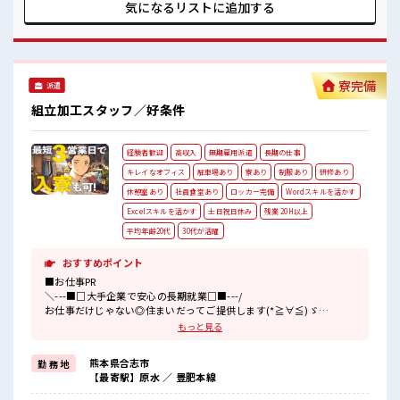
などがあれば、 担当がしっかりサポートします！ ■職場の雰
気になるリストに
追加する
囲気 休憩時間にゆっくりできるスペース完備！ 職場にはロッ
カー完備！ 私物の置きすぎには注意が必要ですね★ 残業多
め！ 稼ぎたい方は必見！
寮完備
派遣
組立加工スタッフ／好条件
経験者歓迎
高収入
無期雇用派遣
長期の仕事
キレイなオフィス
駐車場あり
寮あり
制服あり
研修あり
休憩室あり
社員食堂あり
ロッカー完備
Wordスキルを活かす
Excelスキルを活かす
土日祝日休み
残業 20H以上
平均年齢20代
30代が活躍
おすすめポイント
■お仕事PR
＼---■□大手企業で安心の長期就業□■---/
お仕事だけじゃない◎住まいだってご提供します(*≧∀≦)ゞ
寮費手当があるので毎月安心！
もっと見る
(1)1年間で寮費手当最大60万円相当
熊本県合志市
勤 務 地
(2)ワンルーム寮完備
【最寄駅】原水 ／ 豊肥本線
(3)TV/冷蔵庫/洗濯機/エアコンなどは備え付け
(4)駐車場完備なのでマイカー持ち込みOK