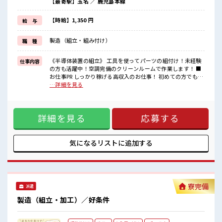
【最寄駅】玉名 ／ 鹿児島本線
≪残業で収入アップ≫
高収入を希望される方にオススメ。
残業は月20時間以上あります♪
【時給】1,350 円
給 与
≪動きやすい制服アリ≫
制服があるので、
製造（組立・組み付け）
職 種
毎日の服装の悩み解消♪
■職場の雰囲気
《半導体装置の組立》 工具を使ってパーツの組付け！未経験
仕事内容
“コジンマリ”が好きな方にもお勧め！！
の方も活躍中！空調完備のクリーンルームで作業します！ ■
少人数の職場です♪
お仕事PR しっかり稼げる高収入のお仕事！ 初めての方でも安
活気あふれる20代・30代活躍中の職場です☆
心！ 担当がしっかりバックアップします。 ≪こんな方にオス
…詳細を見る
残業がしっかりあるお仕事！
スメ≫ ・高収入で働きたい方。 ・担当者のサポートが必要な
方。 ≪残業で収入アップ≫ 高収入を希望される方にオスス
メ。 残業は月20時間以上あります♪ ≪動きやすい制服アリ≫
詳細を見る
応募する
制服があるので、 毎日の服装の悩み解消♪ ■職場の雰囲気
“コジンマリ”が好きな方にもお勧め！！ 少人数の職場です♪
活気あふれる20代・30代活躍中の職場です☆ 残業がしっかり
あるお仕事！
気になるリストに
追加する
寮完備
派遣
製造（組立・加工）／好条件