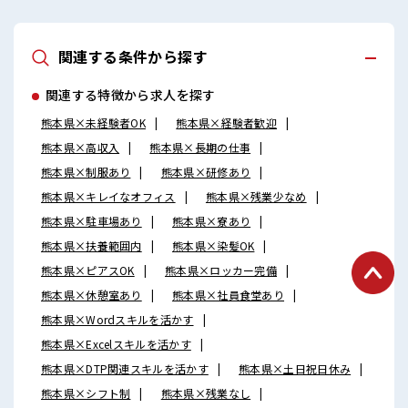
関連する条件から探す
関連する特徴から求人を探す
熊本県×未経験者OK
熊本県×経験者歓迎
熊本県×高収入
熊本県×長期の仕事
熊本県×制服あり
熊本県×研修あり
熊本県×キレイなオフィス
熊本県×残業少なめ
熊本県×駐車場あり
熊本県×寮あり
熊本県×扶養範囲内
熊本県×染髪OK
熊本県×ピアスOK
熊本県×ロッカー完備
熊本県×休憩室あり
熊本県×社員食堂あり
熊本県×Wordスキルを活かす
熊本県×Excelスキルを活かす
熊本県×DTP関連スキルを活かす
熊本県×土日祝日休み
熊本県×シフト制
熊本県×残業なし