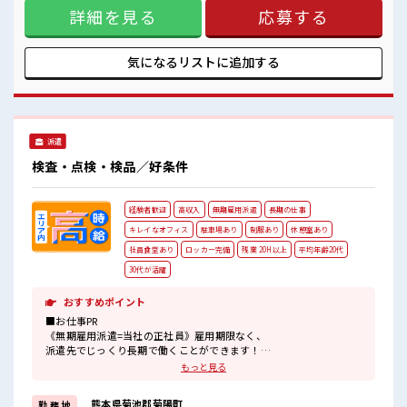
詳細を見る
応募する
当最大60万円相当 (2)ワンルーム寮完備 (3)TV/冷蔵庫/洗濯機/
■職場の雰囲気
エアコンなどは備え付け (4)駐車場完備なのでマイカー持ち込
≪20代・30代活躍中≫
みOK ほかにも... 赴任時は現地までの移動交通費も規定支給！
就業先にはチケット制の社員食堂が利用可♪ 【無期雇用派
気になるリストに
追加する
大手企業で安心の長期就業が可能！
遣】 ◎当社と期間制限のない雇用契約を結んだ上で、 派遣先
元気でやる気のある方大歓迎！
で働けます◎ ■最短即日入社決定！ 条件があえば応募のその
キレイな職場でカイテキ作業♪
日に入社決定もできる！ ■最短3営業日で入寮も可！ ※就業
配属後の1ヶ月間は研修あり◎安心スタートOK！
先による/規定有 ■職場の雰囲気 ≪20代・30代活躍中≫ 大手
#ryo
企業で安心の長期就業が可能！ 元気でやる気のある方大歓
派遣
迎！ キレイな職場でカイテキ作業♪ 配属後の1ヶ月間は研修
あり◎安心スタートOK！ #ryo
検査・点検・検品／好条件
経験者歓迎
高収入
無期雇用派遣
長期の仕事
キレイなオフィス
駐車場あり
制服あり
休憩室あり
社員食堂あり
ロッカー完備
残業 20H以上
平均年齢20代
30代が活躍
おすすめポイント
■お仕事PR
《無期雇用派遣=当社の正社員》雇用期限なく、
派遣先でじっくり長期で働くことができます！
しっかりとスキルアップを図れる最高のチャンス！
もっと見る
高時給1800円なので…月収は驚きの「35万円以上可」
≪こんな方にオススメ≫
熊本県菊池郡菊陽町
勤 務 地