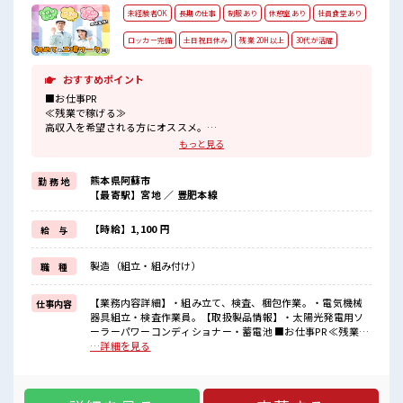
未経験者OK
長期の仕事
制服あり
休憩室あり
社員食堂あり
ロッカー完備
土日祝日休み
残業 20H以上
30代が活躍
おすすめポイント
■お仕事PR
≪残業で稼げる≫
高収入を希望される方にオススメ。
残業は月20時間以上あります♪
もっと見る
≪週休2日制≫
週末は家族や友人と一緒にプライベート満喫！
熊本県阿蘇市
勤 務 地
≪ラクラク制服アリ≫
【最寄駅】宮地 ／ 豊肥本線
制服があるので、
毎日の服装の悩み解消♪
≪未経験でも活躍できる≫
【時給】1,100 円
給 与
新しいことにチャレンジするのは不安だけど、
しっかり働く環境が整っています！
製造（組立・組み付け）
職 種
イチからスキルUP・ステップUP目指していきましょう！
≪収入アップを目指せる≫
高時給だらけの派遣のお仕事です！
【業務内容詳細】・組み立て、検査、梱包作業。・電気機械
仕事内容
器具組立・検査作業員。【取扱製品情報】・太陽光発電用ソ
■職場の雰囲気
ーラーパワーコンディショナー・蓄電池 ■お仕事PR ≪残業で
休憩室で楽しくおしゃべり！
稼げる≫ 高収入を希望される方にオススメ。 残業は月20時間
…詳細を見る
ストレス解消☆
以上あります♪ ≪週休2日制≫ 週末は家族や友人と一緒にプ
職場にはロッカー完備！
ライベート満喫！ ≪ラクラク制服アリ≫ 制服があるので、 毎
私物の置きすぎには注意が必要ですね★
日の服装の悩み解消♪ ≪未経験でも活躍できる≫ 新しいこと
残業がしっかりあるお仕事！