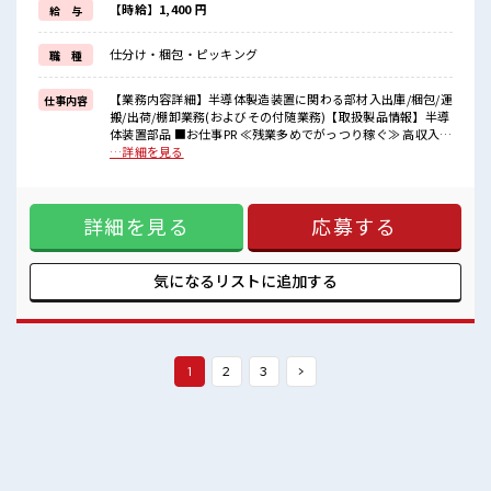
≪未経験OKの仕事≫
【時給】1,400 円
給 与
新しいことにチャレンジするのは不安だけど、
しっかり働く環境が整っています！
仕分け・梱包・ピッキング
職 種
イチからスキルUP・ステップUP目指していきましょう！
≪収入アップを目指せる≫
高時給だらけの派遣のお仕事です！
【業務内容詳細】半導体製造装置に関わる部材入出庫/梱包/運
仕事内容
搬/出荷/棚卸業務(およびその付随業務)【取扱製品情報】半導
■職場の雰囲気
体装置部品 ■お仕事PR ≪残業多めでがっつり稼ぐ≫ 高収入を
休憩室で楽しくランチ♪
希望される方にオススメ。 残業は月20時間以上あります♪ ≪
…詳細を見る
時間があれば昼寝もしちゃおう！
週休2日制≫ 週末は家族や友人と一緒にプライベート満喫！
ロッカーあり！
≪動きやすい制服アリ≫ 制服があるので、 毎日の服装の悩み
安心してお仕事に集中♪
解消♪ ≪未経験OKの仕事≫ 新しいことにチャレンジするの
残業が多めだからしっかり稼ぎたい方にもオススメ！
詳細を見る
応募する
は不安だけど、 しっかり働く環境が整っています！ イチから
スキルUP・ステップUP目指していきましょう！ ≪収入アッ
プを目指せる≫ 高時給だらけの派遣のお仕事です！ ■職場の
雰囲気 休憩室で楽しくランチ♪ 時間があれば昼寝もしちゃお
気になるリストに
追加する
う！ ロッカーあり！ 安心してお仕事に集中♪ 残業が多めだか
らしっかり稼ぎたい方にもオススメ！
1
2
3
>