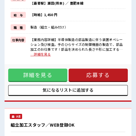
【最寄駅】瀬田(熊本) ／ 豊肥本線
制服があるので、
毎日の服装の悩み解消♪
≪未経験OKの仕事≫
【時給】1,450 円
給 与
新しいことにチャレンジするのは不安だけど、
しっかり働く環境が整っています！
製造（組立・組み付け）
職 種
イチからスキルUP・ステップUP目指していきましょう！
≪収入アップを目指せる≫
高時給だらけの派遣のお仕事です！
【業務内容詳細】半導体製造の部品製造に伴う装置オペレー
仕事内容
ション及び検査。手のひらサイズの制御機器の製造で、部品
■職場の雰囲気
加工のお仕事です！部品を決められた長さや形に加工する工
少人数でアットホームな雰囲気の職場！
程です。カット設備や専用治具を用いて作業を行います。イ
…詳細を見る
活気あふれる20代活躍中の職場です☆
メージとして爪切りのような作業になります。【取扱製品情
休憩室で楽しくランチ♪
報】半導体装置部品 ■お仕事PR ≪適度な残業でお給料UP≫
時間があれば昼寝もしちゃおう！
残業は月20時間未満で、 ほどよく稼げます♪ ≪週休2日制≫
程よく残業あり！
詳細を見る
応募する
週末は家族や友人と一緒にプライベート満喫！ ≪動きやすい
制服アリ≫ 制服があるので、 毎日の服装の悩み解消♪ ≪未経
験OKの仕事≫ 新しいことにチャレンジするのは不安だけど、
しっかり働く環境が整っています！ イチからスキルUP・ステ
気になるリストに
追加する
ップUP目指していきましょう！ ≪収入アップを目指せる≫ 高
時給だらけの派遣のお仕事です！ ■職場の雰囲気 少人数でア
ットホームな雰囲気の職場！ 活気あふれる20代活躍中の職場
です☆ 休憩室で楽しくランチ♪ 時間があれば昼寝もしちゃお
う！ 程よく残業あり！
派遣
組立加工スタッフ／WEB登録OK