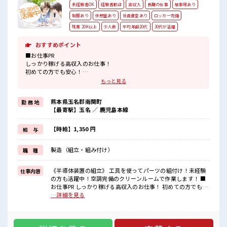
未経験者OK
経験者歓迎
高収入
長期の仕事
駐車場あり
制服あり
休憩室あり
社員食堂あり
ロッカー完備
残業 20H以上
少人数
平均年齢20代
30代が活躍
おすすめポイント
■お仕事PR
しっかり稼げる高収入のお仕事！
初めての方でも安心！
担当がしっかりバックアップします。
もっと見る
≪こんな方にオススメ≫
・高収入で働きたい方。
熊本県玉名郡南関町
勤 務 地
・担当者のサポートが必要な方。
【最寄駅】玉名 ／ 鹿児島本線
≪残業で収入アップ≫
高収入を希望される方にオススメ。
残業は月20時間以上あります♪
【時給】1,350 円
給 与
≪動きやすい制服アリ≫
制服があるので、
製造（組立・組み付け）
職 種
毎日の服装の悩み解消♪
■職場の雰囲気
《半導体装置の組立》 工具を使ってパーツの組付け！未経験
仕事内容
“コジンマリ”が好きな方にもお勧め！！
の方も活躍中！空調完備のクリーンルームで作業します！ ■
少人数の職場です♪
お仕事PR しっかり稼げる高収入のお仕事！ 初めての方でも安
活気あふれる20代・30代活躍中の職場です☆
心！ 担当がしっかりバックアップします。 ≪こんな方にオス
…詳細を見る
残業がしっかりあるお仕事！
スメ≫ ・高収入で働きたい方。 ・担当者のサポートが必要な
方。 ≪残業で収入アップ≫ 高収入を希望される方にオスス
メ。 残業は月20時間以上あります♪ ≪動きやすい制服アリ≫