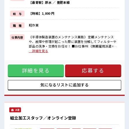
【最寄駅】原水 ／ 豊肥本線
・高収入で働きたい方。
・担当者のサポートが必要な方。
≪残業多めでがっつり稼ぐ≫
【時給】1,800 円
給 与
高収入を希望される方にオススメ。
残業は月20時間以上あります♪
軽作業
職 種
≪ゆったり制服アリ≫
制服があるので、
毎日の服装の悩み解消♪
《半導体製造装置のメンテナンス業務》 定期メンテナンス
仕事内容
や、故障や修理が起こった際に装置を分解してフィルターや
■職場の雰囲気
部品の洗浄・交換をお任せ！ ■お仕事PR 《無期雇用派遣=当
《20代～40代の男性スタッフさん活躍中》あなたの今までの経験を
社の正社員》雇用期限なく、 派遣先でじっくり長期で働くこ
…詳細を見る
活かして、
とができます！ しっかりとスキルアップを図れる最高のチャ
さらに超大手企業のスキルを身につけるチャンス！
ンス！ 高時給1800円なので…月収は驚きの「35万円以上可」
制服無料貸与！
≪こんな方にオススメ≫ ・製造業の工場勤務に興味がある
おいしい食堂/ロッカー/休憩室完備！
詳細を見る
応募する
方。 ・高収入で働きたい方。 ・担当者のサポートが必要な
方。 ≪残業多めでがっつり稼ぐ≫ 高収入を希望される方にオ
ススメ。 残業は月20時間以上あります♪ ≪ゆったり制服アリ
≫ 制服があるので、 毎日の服装の悩み解消♪ ■職場の雰囲気
気になるリストに
追加する
《20代～40代の男性スタッフさん活躍中》あなたの今までの
経験を活かして、 さらに超大手企業のスキルを身につけるチ
ャンス！ 制服無料貸与！ おいしい食堂/ロッカー/休憩室完
備！
派遣
組立加工スタッフ／オンライン登録