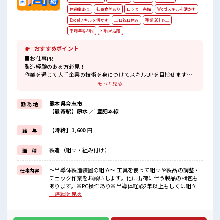
休憩室あり
社員食堂あり
ロッカー完備
Wordスキルを活かす
Excelスキルを活かす
土日祝日休み
残業 20H以上
平均年齢20代
30代が活躍
おすすめポイント
■お仕事PR
製造経験のある方必見！
作業を通じて大手企業の技術を身につけてスキルUPを目指せます☆
もっと見る
＼---■□高待遇&好条件□■---/
日勤なのに時給はエリアトップクラス「1600円」！
熊本県合志市
勤 務 地
お休みは「土日祝」♪
【最寄駅】原水 ／ 豊肥本線
さらに大型連休もあるのでプライベートだって充実！
就業先ではチケット制の社員食堂が利用できます♪
通勤はマイカーOK◎無料駐車場完備！
【時給】1,600 円
給 与
【無期雇用派遣】
製造（組立・組み付け）
職 種
◎当社と期間制限のない雇用契約を結んだ上で、
派遣先で働けます◎
■最短即日入社決定！
～半導体製造装置の組立～ 工具を使って組立や製品の調整・
仕事内容
条件があえば応募のその日に入社決定もできる！
チェック作業をお願いします。他に出荷に伴う製品の梱包も
あります。※PC操作あり※半導体経験2年以上もしくは組立経
■職場の雰囲気
験1年以上ある方 ■お仕事PR 製造経験のある方必見！ 作業を
…詳細を見る
《男性スタッフさん活躍中》
通じて大手企業の技術を身につけてスキルUPを目指せます☆
元気でやる気のある方大歓迎！
＼---■□高待遇&好条件□■---/ 日勤なのに時給はエリアトッ
キレイな職場でカイテキ作業♪
プクラス「1600円」！ お休みは「土日祝」♪ さらに大型連休