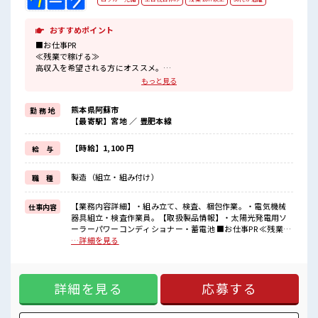
おすすめポイント
■お仕事PR
≪残業で稼げる≫
高収入を希望される方にオススメ。
残業は月20時間以上あります♪
もっと見る
≪完全週休二日制≫
週末は家族や友人と一緒にプライベート満喫！
熊本県阿蘇市
勤 務 地
≪機能的な制服アリ≫
【最寄駅】宮地 ／ 豊肥本線
制服があるので、
毎日の服装の悩み解消♪
≪未経験でも活躍できる≫
【時給】1,100 円
給 与
新しいことにチャレンジするのは不安だけど、
しっかり働く環境が整っています！
製造（組立・組み付け）
職 種
イチからスキルUP・ステップUP目指していきましょう！
≪自分に向いている仕事が探せる≫
困った事などがあれば、
【業務内容詳細】・組み立て、検査、梱包作業。・電気機械
仕事内容
担当がしっかりサポートします！
器具組立・検査作業員。【取扱製品情報】・太陽光発電用ソ
ーラーパワーコンディショナー・蓄電池 ■お仕事PR ≪残業で
■職場の雰囲気
稼げる≫ 高収入を希望される方にオススメ。 残業は月20時間
…詳細を見る
休憩時間にゆっくりできるスペース完備！
以上あります♪ ≪完全週休二日制≫ 週末は家族や友人と一緒
職場にはロッカー完備！
にプライベート満喫！ ≪機能的な制服アリ≫ 制服があるの
私物の置きすぎには注意が必要ですね★
で、 毎日の服装の悩み解消♪ ≪未経験でも活躍できる≫ 新し
残業多め！
詳細を見る
応募する
いことにチャレンジするのは不安だけど、 しっかり働く環境
稼ぎたい方は必見！
が整っています！ イチからスキルUP・ステップUP目指して
いきましょう！ ≪自分に向いている仕事が探せる≫ 困った事