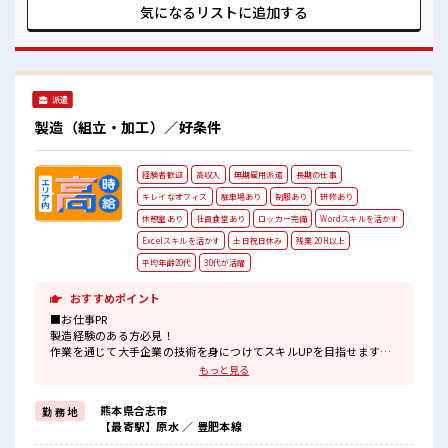
す！ (規定有)≪様々なお仕事をご提案≫ 一人で悩まず気軽に
気になるリストに
追加する
相談できる、 派遣のお仕事です！ ■職場の雰囲気 女性も活躍
しやすい雰囲気の職場です！ 髪型にこだわりのあるアナタは
必見！ 髪型自由な職場！ 一息つける休憩スペースもありま
す！ ロッカーあり！ 安心してお仕事に集中♪
派遣
製造（組立・加工）／好条件
経験者歓迎
高収入
無期雇用派遣
長期の仕事
キレイなオフィス
駐車場あり
制服あり
研修あり
休憩室あり
社員食堂あり
ロッカー完備
Wordスキルを活かす
Excelスキルを活かす
土日祝日休み
残業 20H以上
平均年齢20代
30代が活躍
おすすめポイント
■お仕事PR
製造経験のある方必見！
作業を通じて大手企業の技術を身につけてスキルUPを目指せます☆
もっと見る
＼---■□高待遇&好条件□■---/
日勤なのに時給はエリアトップクラス「1600円」！
熊本県合志市
勤 務 地
お休みは「土日祝」♪
【最寄駅】原水 ／ 豊肥本線
さらに大型連休もあるのでプライベートだって充実！
就業先ではチケット制の社員食堂が利用できます♪