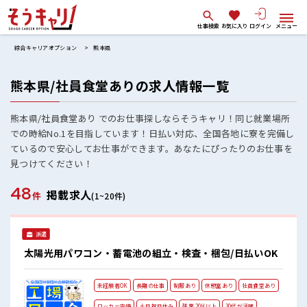
仕事検索
お気に入り
ログイン
メニュー
綜合キャリアオプション
熊本県
熊本県/社員食堂ありの求人情報一覧
熊本県/社員食堂あり でのお仕事探しならそうキャリ！同じ就業場所
での時給No.1を目指しています！日払い対応、全国各地に寮を完備し
ているので安心してお仕事ができます。あなたにぴったりのお仕事を
見つけてください！
48
掲載求人
件
(1~20件)
派遣
太陽光用パワコン・蓄電池の組立・検査・梱包/日払いOK
未経験者OK
長期の仕事
制服あり
休憩室あり
社員食堂あり
ロッカー完備
土日祝日休み
残業 20H以上
30代が活躍