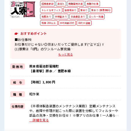
経験者歓迎
高収入
無期雇用派遣
長期の仕事
キレイなオフィス
駐車場あり
寮あり
寮あり (寮費無料)
制服あり
休憩室あり
社員食堂あり
ロッカー完備
残業 20H以上
平均年齢20代
30代が活躍
おすすめポイント
■お仕事PR
お仕事だけじゃない◎住まいだってご提供します(*≧∀≦)ゞ
(1)寮費は「0円」のワンルーム寮完備
(2)TV・冷蔵庫・洗濯機・エアコン・電子レンジ備え付け
もっと見る
(3)駐車場完備なのでマイカー持ち込みOK
(4)寮周辺にコンビニ・スーパー・ドラッグストア有
熊本県菊池郡菊陽町
勤 務 地
(5)カップルやお友達との同居OK
【最寄駅】原水 ／ 豊肥本線
などなど...
赴任時は現地までの移動交通費も規定支給！
【時給】1,800 円
給 与
《無期雇用派遣=当社の正社員》雇用期限なく、
派遣先でじっくり長期で働くことができます！
軽作業
職 種
しっかりとスキルアップを図れる最高のチャンス！
高時給1800円なので…月収は驚きの「35万円以上可」
《半導体製造装置のメンテナンス業務》 定期メンテナンス
仕事内容
■職場の雰囲気
や、故障や修理が起こった際に装置を分解してフィルターや
《男性スタッフさん活躍中》あなたの今までの経験を活かして、
部品の洗浄・交換をお任せ！ ※寮アリのお仕事！一人暮らし
さらに超大手企業のスキルを身につけるチャンス！
スタートにもピッタリ♪ ■お仕事PR お仕事だけじゃない◎住
…詳細を見る
制服無料貸与！
まいだってご提供します(*≧∀≦)ゞ (1)寮費は「0円」のワン
おいしい食堂/ロッカー/休憩室完備！
ルーム寮完備 (2)TV・冷蔵庫・洗濯機・エアコン・電子レンジ