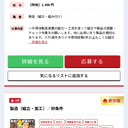
通勤はマイカーOK◎無料駐車場完備！
【時給】1,600 円
給 与
【無期雇用派遣】
製造（組立・組み付け）
職 種
◎当社と期間制限のない雇用契約を結んだ上で、
派遣先で働けます◎
■最短即日入社決定！
～半導体製造装置の組立～ 工具を使って組立や製品の調整・
仕事内容
条件があえば応募のその日に入社決定もできる！
チェック作業をお願いします。他に出荷に伴う製品の梱包も
あります。※PC操作あり※半導体経験2年以上もしくは組立経
■職場の雰囲気
験1年以上ある方 ■お仕事PR 製造経験のある方必見！ 作業を
…詳細を見る
《男性スタッフさん活躍中》
通じて大手企業の技術を身につけてスキルUPを目指せます☆
元気でやる気のある方大歓迎！
＼---■□高待遇&好条件□■---/ 日勤なのに時給はエリアトッ
キレイな職場でカイテキ作業♪
プクラス「1600円」！ お休みは「土日祝」♪ さらに大型連休
配属後の1ヶ月間は研修あるので安心スタートOK！
詳細を見る
応募する
もあるのでプライベートだって充実！ 就業先ではチケット制
の社員食堂が利用できます♪ 通勤はマイカーOK◎無料駐車場
完備！ 【無期雇用派遣】 ◎当社と期間制限のない雇用契約を
結んだ上で、 派遣先で働けます◎ ■最短即日入社決定！ 条件
気になるリストに
追加する
があえば応募のその日に入社決定もできる！ ■職場の雰囲気
《男性スタッフさん活躍中》 元気でやる気のある方大歓迎！
キレイな職場でカイテキ作業♪ 配属後の1ヶ月間は研修あるの
で安心スタートOK！
寮完備
派遣
製造（組立・加工）／好条件
経験者歓迎
高収入
無期雇用派遣
長期の仕事