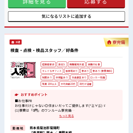
詳細を見る
応募する
制服があるので、 毎日の服装の悩み解消♪ ■職場の雰囲気
“コジンマリ”が好きな方にもお勧め！！ 少人数の職場です♪
活気あふれる20代・30代活躍中の職場です☆ 残業がしっかり
あるお仕事！
気になるリストに
追加する
寮完備
派遣
検査・点検・検品スタッフ／好条件
経験者歓迎
高収入
無期雇用派遣
長期の仕事
キレイなオフィス
駐車場あり
寮あり
寮あり (寮費無料)
制服あり
休憩室あり
社員食堂あり
ロッカー完備
残業 20H以上
平均年齢20代
30代が活躍
おすすめポイント
■お仕事PR
お仕事だけじゃない◎住まいだってご提供します(*≧∀≦)ゞ
(1)寮費は「0円」のワンルーム寮完備
(2)TV・冷蔵庫・洗濯機・エアコン・電子レンジ備え付け
もっと見る
(3)駐車場完備なのでマイカー持ち込みOK
(4)寮周辺にコンビニ・スーパー・ドラッグストア有
熊本県菊池郡菊陽町
勤 務 地
(5)カップルやお友達との同居OK
【最寄駅】原水 ／ 豊肥本線