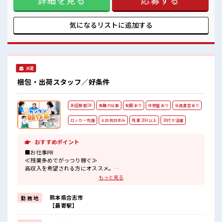
詳細を見る
応募する
ています！ イチからスキルUP・ステップUP目指していきま
しょう！ ≪収入アップを目指せる≫ 高時給だらけの派遣のお
仕事です！ ■職場の雰囲気 休憩室で楽しくおしゃべり！ スト
気になるリストに
追加する
レス解消☆ 職場にはロッカー完備！ 私物の置きすぎには注意
が必要ですね★ 残業がしっかりあるお仕事！
派遣
梱包・出荷スタッフ／好条件
未経験者OK
長期の仕事
制服あり
休憩室あり
社員食堂あり
ロッカー完備
土日祝日休み
残業 20H以上
30代が活躍
おすすめポイント
■お仕事PR
≪残業多めでがっつり稼ぐ≫
高収入を希望される方にオススメ。
残業は月20時間以上あります♪
もっと見る
≪週休2日制≫
週末は家族や友人と一緒にプライベート満喫！
熊本県合志市
勤 務 地
≪動きやすい制服アリ≫
【最寄駅】
制服があるので、
毎日の服装の悩み解消♪