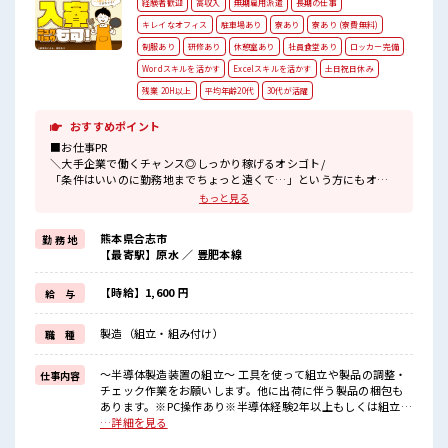
経験者歓迎
高収入
無期雇用派遣
長期の仕事
キレイなオフィス
駐車場あり
寮あり
寮あり (寮費無料)
制服あり
研修あり
休憩室あり
社員食堂あり
ロッカー完備
Wordスキルを活かす
Excelスキルを活かす
土日祝日休み
残業 20H以上
平均年齢20代
30代が活躍
おすすめポイント
■お仕事PR
＼大手企業で働くチャンス◎しっかり稼げるオシゴト/
「条件はいいのに勤務地までちょっと遠くて…」という方にもオス
スメ(^^)/
もっと見る
寮費は0円のワンルーム寮完備♪
TV/冷蔵庫/洗濯機/エアコンなどは備え付け！
熊本県合志市
勤 務 地
駐車場完備なのでマイカー持ち込みOK！
【最寄駅】原水 ／ 豊肥本線
ほかにも...
赴任時は現地までの移動交通費も規定支給！
【時給】1,600 円
給 与
【無期雇用派遣】
◎当社と期間制限のない雇用契約を結んだ上で、
製造（組立・組み付け）
職 種
派遣先で働けます◎
■最短即日入社決定！
条件があえば応募のその日に入社決定もできる！
～半導体製造装置の組立～ 工具を使って組立や製品の調整・
仕事内容
チェック作業をお願いします。他に出荷に伴う製品の梱包も
■最短3営業日で入寮も可！
あります。※PC操作あり※半導体経験2年以上もしくは組立経
※就業先による/規定有
験1年以上ある方 ※寮アリのお仕事！一人暮らしスタートにも
…詳細を見る
ピッタリ♪ ■お仕事PR ＼大手企業で働くチャンス◎しっかり