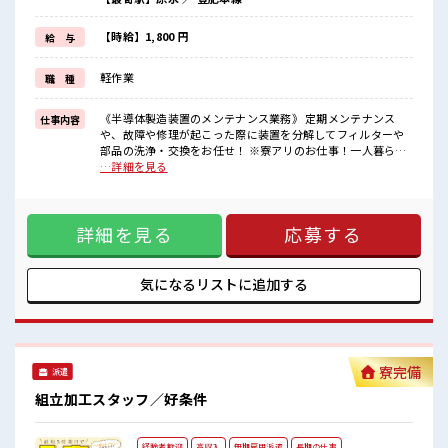
などなど...
赴任時は現地までの移動交通費も規定支給！
【時給】1,800 円
給 与
《無期雇用派遣=当社の正社員》雇用期限なく、
派遣先でじっくり長期で働くことができます！
軽作業
職 種
しっかりとスキルアップを図れる最高のチャンス！
高時給1800円なので…月収は驚きの「35万円以上可」
《半導体製造装置のメンテナンス業務》 定期メンテナンス
仕事内容
■職場の雰囲気
や、故障や修理が起こった際に装置を分解してフィルターや
《男性スタッフさん活躍中》あなたの今までの経験を活かして、
部品の洗浄・交換をお任せ！ ※寮アリのお仕事！一人暮らし
さらに超大手企業のスキルを身につけるチャンス！
スタートにもピッタリ♪ ■お仕事PR お仕事だけじゃない◎住
…詳細を見る
制服無料貸与！
まいだってご提供します(*≧∀≦)ゞ (1)寮費は「0円」のワン
おいしい食堂/ロッカー/休憩室完備！
ルーム寮完備 (2)TV・冷蔵庫・洗濯機・エアコン・電子レンジ
#ryo
備え付け (3)駐車場完備なのでマイカー持ち込みOK (4)寮周辺
詳細を見る
応募する
にコンビニ・スーパー・ドラッグストア有 (5)カップルやお友
達との同居OK などなど... 赴任時は現地までの移動交通費も規
定支給！ 《無期雇用派遣=当社の正社員》雇用期限なく、 派
遣先でじっくり長期で働くことができます！ しっかりとスキ
気になるリストに
追加する
ルアップを図れる最高のチャンス！ 高時給1800円なので…月
収は驚きの「35万円以上可」 ■職場の雰囲気 《男性スタッフ
さん活躍中》あなたの今までの経験を活かして、 さらに超大
手企業のスキルを身につけるチャンス！ 制服無料貸与！ おい
しい食堂/ロッカー/休憩室完備！ #ryo
寮完備
派遣
組立加工スタッフ／好条件
経験者歓迎
高収入
無期雇用派遣
長期の仕事