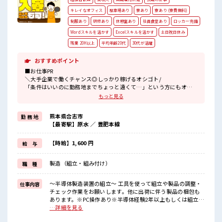
キレイなオフィス
駐車場あり
寮あり
寮あり (寮費無料)
制服あり
研修あり
休憩室あり
社員食堂あり
ロッカー完備
Wordスキルを活かす
Excelスキルを活かす
土日祝日休み
残業 20H以上
平均年齢20代
30代が活躍
おすすめポイント
■お仕事PR
＼大手企業で働くチャンス◎しっかり稼げるオシゴト/
「条件はいいのに勤務地までちょっと遠くて…」という方にもオス
スメ(^^)/
もっと見る
寮費は0円のワンルーム寮完備♪
TV/冷蔵庫/洗濯機/エアコンなどは備え付け！
熊本県合志市
勤 務 地
駐車場完備なのでマイカー持ち込みOK！
【最寄駅】原水 ／ 豊肥本線
ほかにも...
赴任時は現地までの移動交通費も規定支給！
【時給】1,600 円
給 与
【無期雇用派遣】
◎当社と期間制限のない雇用契約を結んだ上で、
製造（組立・組み付け）
職 種
派遣先で働けます◎
■最短即日入社決定！
条件があえば応募のその日に入社決定もできる！
～半導体製造装置の組立～ 工具を使って組立や製品の調整・
仕事内容
チェック作業をお願いします。他に出荷に伴う製品の梱包も
■最短3営業日で入寮も可！
あります。※PC操作あり※半導体経験2年以上もしくは組立経
※就業先による/規定有
験1年以上ある方 ※寮アリのお仕事！一人暮らしスタートにも
…詳細を見る
ピッタリ♪ ■お仕事PR ＼大手企業で働くチャンス◎しっかり
■職場の雰囲気