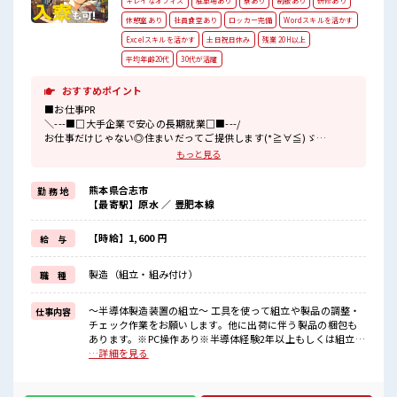
キレイなオフィス
駐車場あり
寮あり
制服あり
研修あり
休憩室あり
社員食堂あり
ロッカー完備
Wordスキルを活かす
Excelスキルを活かす
土日祝日休み
残業 20H以上
平均年齢20代
30代が活躍
おすすめポイント
■お仕事PR
＼---■□大手企業で安心の長期就業□■---/
お仕事だけじゃない◎住まいだってご提供します(*≧∀≦)ゞ
寮費手当があるので毎月安心！
もっと見る
(1)1年間で寮費手当最大60万円相当
熊本県合志市
勤 務 地
(2)ワンルーム寮完備
【最寄駅】原水 ／ 豊肥本線
(3)TV/冷蔵庫/洗濯機/エアコンなどは備え付け
(4)駐車場完備なのでマイカー持ち込みOK
ほかにも...
【時給】1,600 円
給 与
赴任時は現地までの移動交通費も規定支給！
就業先にはチケット制の社員食堂が利用可♪
製造（組立・組み付け）
職 種
【無期雇用派遣】
◎当社と期間制限のない雇用契約を結んだ上で、
～半導体製造装置の組立～ 工具を使って組立や製品の調整・
仕事内容
派遣先で働けます◎
チェック作業をお願いします。他に出荷に伴う製品の梱包も
■最短即日入社決定！
あります。※PC操作あり※半導体経験2年以上もしくは組立経
条件があえば応募のその日に入社決定もできる！
験1年以上ある方 ※寮アリのお仕事！一人暮らしスタートにも
…詳細を見る
ピッタリ♪ ■お仕事PR ＼---■□大手企業で安心の長期就業
■最短3営業日で入寮も可！
□■---/ お仕事だけじゃない◎住まいだってご提供します
※就業先による/規定有
(*≧∀≦)ゞ 寮費手当があるので毎月安心！ (1)1年間で寮費手