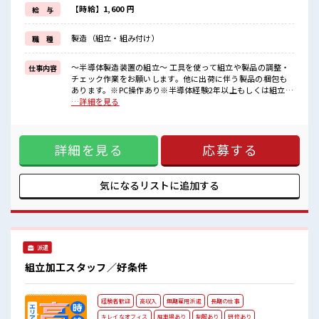
ほかにも...
【時給】1,600 円
給 与
赴任時は現地までの移動交通費も規定支給！
就業先にはチケット制の社員食堂が利用可♪
製造（組立・組み付け）
職 種
【無期雇用派遣】
◎当社と期間制限のない雇用契約を結んだ上で、
～半導体製造装置の組立～ 工具を使って組立や製品の調整・
仕事内容
派遣先で働けます◎
チェック作業をお願いします。他に出荷に伴う製品の梱包も
■最短即日入社決定！
あります。※PC操作あり※半導体経験2年以上もしくは組立経
条件があえば応募のその日に入社決定もできる！
験1年以上ある方 ※寮アリのお仕事！一人暮らしスタートにも
…詳細を見る
ピッタリ♪ ■お仕事PR ＼---■□大手企業で安心の長期就業
■最短3営業日で入寮も可！
□■---/ お仕事だけじゃない◎住まいだってご提供します
※就業先による/規定有
(*≧∀≦)ゞ 寮費手当があるので毎月安心！ (1)1年間で寮費手
詳細を見る
応募する
当最大60万円相当 (2)ワンルーム寮完備 (3)TV/冷蔵庫/洗濯機/
■職場の雰囲気
エアコンなどは備え付け (4)駐車場完備なのでマイカー持ち込
≪20代・30代活躍中≫
みOK ほかにも... 赴任時は現地までの移動交通費も規定支給！
就業先にはチケット制の社員食堂が利用可♪ 【無期雇用派
気になるリストに
追加する
大手企業で安心の長期就業が可能！
遣】 ◎当社と期間制限のない雇用契約を結んだ上で、 派遣先
元気でやる気のある方大歓迎！
で働けます◎ ■最短即日入社決定！ 条件があえば応募のその
キレイな職場でカイテキ作業♪
日に入社決定もできる！ ■最短3営業日で入寮も可！ ※就業
配属後の1ヶ月間は研修あり◎安心スタートOK！
先による/規定有 ■職場の雰囲気 ≪20代・30代活躍中≫ 大手
#ryo
企業で安心の長期就業が可能！ 元気でやる気のある方大歓
派遣
迎！ キレイな職場でカイテキ作業♪ 配属後の1ヶ月間は研修
あり◎安心スタートOK！ #ryo
組立加工スタッフ／好条件
経験者歓迎
高収入
無期雇用派遣
長期の仕事
キレイなオフィス
駐車場あり
制服あり
研修あり