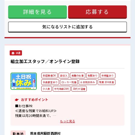
稼げるオシゴト/ 「条件はいいのに勤務地までちょっと遠く
≪20代・30代活躍中≫
て…」という方にもオススメ(^^)/ 寮費は0円のワンルーム寮
詳細を見る
応募する
完備♪ TV/冷蔵庫/洗濯機/エアコンなどは備え付け！ 駐車場完
元気でやる気のある方大歓迎！
備なのでマイカー持ち込みOK！ ほかにも... 赴任時は現地まで
キレイな職場でカイテキ作業♪
の移動交通費も規定支給！ 【無期雇用派遣】 ◎当社と期間制
チケット制の社員食堂が利用できます♪
限のない雇用契約を結んだ上で、 派遣先で働けます◎ ■最短
気になるリストに
追加する
配属後の1ヶ月間は研修あり◎安心スタートOK！
即日入社決定！ 条件があえば応募のその日に入社決定もでき
#ryo
る！ ■最短3営業日で入寮も可！ ※就業先による/規定有 ■職
場の雰囲気 ≪20代・30代活躍中≫ 元気でやる気のある方大歓
迎！ キレイな職場でカイテキ作業♪ チケット制の社員食堂が
利用できます♪ 配属後の1ヶ月間は研修あり◎安心スタート
派遣
OK！ #ryo
組立加工スタッフ／オンライン登録
未経験者OK
高収入
長期の仕事
制服あり
休憩室あり
社員食堂あり
ロッカー完備
土日祝日休み
残業 20H未満
少人数
平均年齢20代
30代が活躍
おすすめポイント
■お仕事PR
≪適度な残業でお給料UP≫
残業は月20時間未満で、
ほどよく稼げます♪
もっと見る
≪週休2日制≫
週末は家族や友人と一緒にプライベート満喫！
熊本県阿蘇郡西原村
勤 務 地
≪動きやすい制服アリ≫