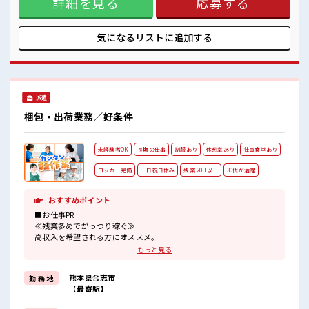
詳細を見る
応募する
にチャレンジするのは不安だけど、 しっかり働く環境が整っ
ています！ イチからスキルUP・ステップUP目指していきま
しょう！ ≪収入アップを目指せる≫ 高時給だらけの派遣のお
仕事です！ ■職場の雰囲気 休憩室で楽しくおしゃべり！ スト
気になるリストに
追加する
レス解消☆ 職場にはロッカー完備！ 私物の置きすぎには注意
が必要ですね★ 残業がしっかりあるお仕事！
派遣
梱包・出荷業務／好条件
未経験者OK
長期の仕事
制服あり
休憩室あり
社員食堂あり
ロッカー完備
土日祝日休み
残業 20H以上
30代が活躍
おすすめポイント
■お仕事PR
≪残業多めでがっつり稼ぐ≫
高収入を希望される方にオススメ。
残業は月20時間以上あります♪
もっと見る
≪週休2日制≫
週末は家族や友人と一緒にプライベート満喫！
熊本県合志市
勤 務 地
≪動きやすい制服アリ≫
【最寄駅】
制服があるので、
毎日の服装の悩み解消♪