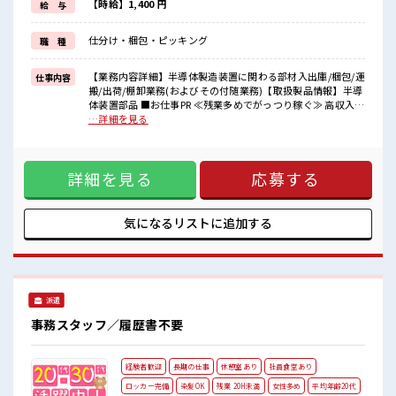
≪未経験OKの仕事≫
【時給】1,400 円
給 与
新しいことにチャレンジするのは不安だけど、
しっかり働く環境が整っています！
仕分け・梱包・ピッキング
職 種
イチからスキルUP・ステップUP目指していきましょう！
≪収入アップを目指せる≫
高時給だらけの派遣のお仕事です！
【業務内容詳細】半導体製造装置に関わる部材入出庫/梱包/運
仕事内容
搬/出荷/棚卸業務(およびその付随業務)【取扱製品情報】半導
■職場の雰囲気
体装置部品 ■お仕事PR ≪残業多めでがっつり稼ぐ≫ 高収入を
休憩室で楽しくランチ♪
希望される方にオススメ。 残業は月20時間以上あります♪ ≪
…詳細を見る
時間があれば昼寝もしちゃおう！
週休2日制≫ 週末は家族や友人と一緒にプライベート満喫！
ロッカーあり！
≪動きやすい制服アリ≫ 制服があるので、 毎日の服装の悩み
安心してお仕事に集中♪
解消♪ ≪未経験OKの仕事≫ 新しいことにチャレンジするの
残業が多めだからしっかり稼ぎたい方にもオススメ！
詳細を見る
応募する
は不安だけど、 しっかり働く環境が整っています！ イチから
スキルUP・ステップUP目指していきましょう！ ≪収入アッ
プを目指せる≫ 高時給だらけの派遣のお仕事です！ ■職場の
雰囲気 休憩室で楽しくランチ♪ 時間があれば昼寝もしちゃお
気になるリストに
追加する
う！ ロッカーあり！ 安心してお仕事に集中♪ 残業が多めだか
らしっかり稼ぎたい方にもオススメ！
派遣
事務スタッフ／履歴書不要
経験者歓迎
長期の仕事
休憩室あり
社員食堂あり
ロッカー完備
染髪OK
残業 20H未満
女性多め
平均年齢20代