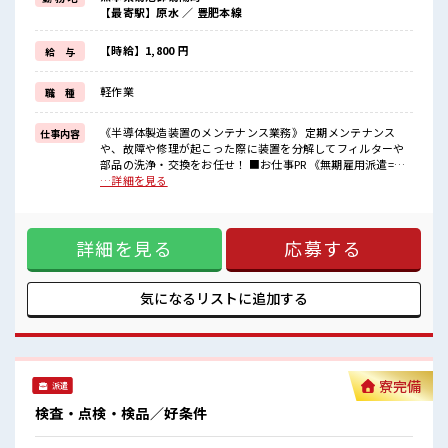
・製造業の工場勤務に興味がある方。
【最寄駅】原水 ／ 豊肥本線
・高収入で働きたい方。
・担当者のサポートが必要な方。
≪残業多めでがっつり稼ぐ≫
【時給】1,800 円
給 与
高収入を希望される方にオススメ。
残業は月20時間以上あります♪
軽作業
職 種
≪ゆったり制服アリ≫
制服があるので、
毎日の服装の悩み解消♪
《半導体製造装置のメンテナンス業務》 定期メンテナンス
仕事内容
や、故障や修理が起こった際に装置を分解してフィルターや
■職場の雰囲気
部品の洗浄・交換をお任せ！ ■お仕事PR 《無期雇用派遣=当
《20代～40代の男性スタッフさん活躍中》あなたの今までの経験を
社の正社員》雇用期限なく、 派遣先でじっくり長期で働くこ
…詳細を見る
活かして、
とができます！ しっかりとスキルアップを図れる最高のチャ
さらに超大手企業のスキルを身につけるチャンス！
ンス！ 高時給1800円なので…月収は驚きの「35万円以上可」
制服無料貸与！
≪こんな方にオススメ≫ ・製造業の工場勤務に興味がある
おいしい食堂/ロッカー/休憩室完備！
詳細を見る
応募する
方。 ・高収入で働きたい方。 ・担当者のサポートが必要な
方。 ≪残業多めでがっつり稼ぐ≫ 高収入を希望される方にオ
ススメ。 残業は月20時間以上あります♪ ≪ゆったり制服アリ
≫ 制服があるので、 毎日の服装の悩み解消♪ ■職場の雰囲気
気になるリストに
追加する
《20代～40代の男性スタッフさん活躍中》あなたの今までの
経験を活かして、 さらに超大手企業のスキルを身につけるチ
ャンス！ 制服無料貸与！ おいしい食堂/ロッカー/休憩室完
備！
寮完備
派遣
検査・点検・検品／好条件