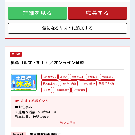
■職場の雰囲気
稼げるオシゴト/ 「条件はいいのに勤務地までちょっと遠く
≪20代・30代活躍中≫
て…」という方にもオススメ(^^)/ 寮費は0円のワンルーム寮
詳細を見る
応募する
完備♪ TV/冷蔵庫/洗濯機/エアコンなどは備え付け！ 駐車場完
元気でやる気のある方大歓迎！
備なのでマイカー持ち込みOK！ ほかにも... 赴任時は現地まで
キレイな職場でカイテキ作業♪
の移動交通費も規定支給！ 【無期雇用派遣】 ◎当社と期間制
チケット制の社員食堂が利用できます♪
限のない雇用契約を結んだ上で、 派遣先で働けます◎ ■最短
気になるリストに
追加する
配属後の1ヶ月間は研修あり◎安心スタートOK！
即日入社決定！ 条件があえば応募のその日に入社決定もでき
#ryo
る！ ■最短3営業日で入寮も可！ ※就業先による/規定有 ■職
場の雰囲気 ≪20代・30代活躍中≫ 元気でやる気のある方大歓
迎！ キレイな職場でカイテキ作業♪ チケット制の社員食堂が
利用できます♪ 配属後の1ヶ月間は研修あり◎安心スタート
派遣
OK！ #ryo
製造（組立・加工）／オンライン登録
未経験者OK
高収入
長期の仕事
制服あり
休憩室あり
社員食堂あり
ロッカー完備
土日祝日休み
残業 20H未満
少人数
平均年齢20代
30代が活躍
おすすめポイント
■お仕事PR
≪適度な残業でお給料UP≫
残業は月20時間未満で、
ほどよく稼げます♪
もっと見る
≪週休2日制≫
週末は家族や友人と一緒にプライベート満喫！
熊本県阿蘇郡西原村
勤 務 地