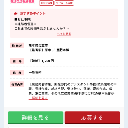
30代が活躍
50代以上も活躍
おすすめポイント
■お仕事PR
≪経験者優遇≫
これまでの経験を活かしませんか？
ブランクがあっても大丈夫♪
もっと見る
経験はちょっとだけ…という方もOK！
≪女性も活躍中の職場≫
熊本県合志市
勤 務 地
もちろん男性の応募もOKですよ！
【最寄駅】原水 ／ 豊肥本線
≪適度な残業でお給料UP≫
残業は月20時間未満で、
ほどよく稼げます♪
【時給】1,200 円
給 与
≪髪型自由≫
基本的に髪色自由で明るすぎたり奇抜でなければOKです！
一般事務
職 種
(規定有)≪様々なお仕事をご提案≫
一人で悩まず気軽に相談できる、
派遣のお仕事です！
【業務内容詳細】開発部門のアシスタント事務(技術情報の申
仕事内容
請、登録作業、部材手配、受け取り、運搬、資料作成、編
■職場の雰囲気
集、窓口業務、その他庶務業務)基本的にはPCの基本操作が出
女性も活躍しやすい雰囲気の職場です！
来ればOK。【取扱製品情報】コータ/デベロッパ、サーフェ
…詳細を見る
髪型にこだわりのあるアナタは必見！
スプレパレーション装置 ■お仕事PR ≪経験者優遇≫ これまで
髪型自由な職場！
の経験を活かしませんか？ ブランクがあっても大丈夫♪ 経験
一息つける休憩スペースもあります！
はちょっとだけ…という方もOK！ ≪女性も活躍中の職場≫
ロッカーあり！
詳細を見る
応募する
もちろん男性の応募もOKですよ！ ≪適度な残業でお給料
安心してお仕事に集中♪
UP≫ 残業は月20時間未満で、 ほどよく稼げます♪ ≪髪型自
由≫ 基本的に髪色自由で明るすぎたり奇抜でなければOKで