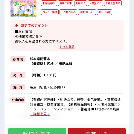
未経験者OK
長期の仕事
制服あり
休憩室あり
社員食堂あり
ロッカー完備
土日祝日休み
残業 20H以上
30代が活躍
おすすめポイント
■お仕事PR
≪残業で稼げる≫
高収入を希望される方にオススメ。
残業は月20時間以上あります♪
もっと見る
≪週休2日制≫
週末は家族や友人と一緒にプライベート満喫！
熊本県阿蘇市
勤 務 地
≪ラクラク制服アリ≫
【最寄駅】宮地 ／ 豊肥本線
制服があるので、
毎日の服装の悩み解消♪
≪未経験でも活躍できる≫
【時給】1,100 円
給 与
新しいことにチャレンジするのは不安だけど、
しっかり働く環境が整っています！
製造（組立・組み付け）
職 種
イチからスキルUP・ステップUP目指していきましょう！
≪収入アップを目指せる≫
高時給だらけの派遣のお仕事です！
【業務内容詳細】・組み立て、検査、梱包作業。・電気機械
仕事内容
器具組立・検査作業員。【取扱製品情報】・太陽光発電用ソ
■職場の雰囲気
ーラーパワーコンディショナー・蓄電池 ■お仕事PR ≪残業で
休憩室で楽しくおしゃべり！
稼げる≫ 高収入を希望される方にオススメ。 残業は月20時間
…詳細を見る
ストレス解消☆
以上あります♪ ≪週休2日制≫ 週末は家族や友人と一緒にプ
職場にはロッカー完備！
ライベート満喫！ ≪ラクラク制服アリ≫ 制服があるので、 毎
私物の置きすぎには注意が必要ですね★
日の服装の悩み解消♪ ≪未経験でも活躍できる≫ 新しいこと
残業がしっかりあるお仕事！
にチャレンジするのは不安だけど、 しっかり働く環境が整っ