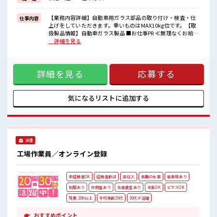
高時給だらけの派遣のお仕事です！
■職場の雰囲気
【業務内容詳細】自動車用ガラス部品の取り付け・検査・仕
仕事内容
キバツ過ぎなければ髪色・髪型は自由！
上げをしていただきます。重いものはMAX10kg位です。【取
あなたの個性を大事にできます♪
扱製品情報】自動車ガラス製品 ■お仕事PR ≪無理なくお給料
休憩室で楽しくランチ♪
に残業代を上乗せ≫ 残業は月20時間未満で、 ほどよく稼げま
…詳細を見る
時間があれば昼寝もしちゃおう！
す♪ ≪髪色自由で自分らしく働く≫ 明るすぎたり奇抜でなけ
れば基本的に自由！ (規定有)制服があると毎日の服選びに悩
まずOK♪ ≪未経験の方も大カンゲイ≫ 新しいことにチャレ
詳細を見る
応募する
ンジするのは不安だけど、 しっかり働く環境が整っていま
す！ イチからスキルUP・ステップUP目指していきましょ
う！ ≪収入アップを目指せる≫ 高時給だらけの派遣のお仕事
です！ ■職場の雰囲気 キバツ過ぎなければ髪色・髪型は自
気になるリストに
追加する
由！ あなたの個性を大事にできます♪ 休憩室で楽しくランチ
♪ 時間があれば昼寝もしちゃおう！
派遣
工場作業員／オンライン登録
未経験者OK
経験者歓迎
高収入
長期の仕事
駐車場あり
制服あり
休憩室あり
社員食堂あり
染髪OK
ピアスOK
残業 20H以上
平均年齢20代
30代が活躍
おすすめポイント