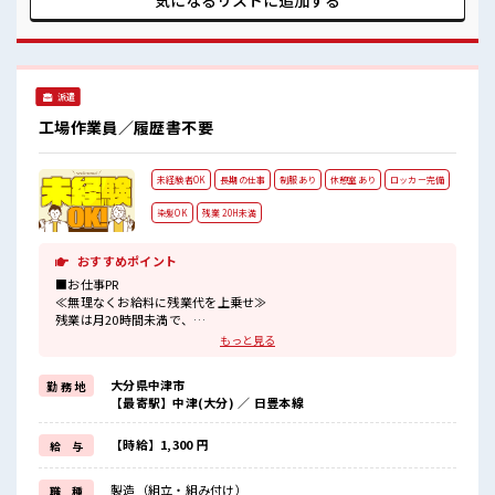
気になるリストに
追加する
ステップUP目指していきましょう！ ■職場の雰囲気 休憩室完
備でランチや休憩も充実しそう♪ 持ち物が多いあなたにもぴ
ったり☆ ロッカー付き職場♪ 残業が多めだからしっかり稼ぎ
たい方にもオススメ！
派遣
工場作業員／履歴書不要
未経験者OK
長期の仕事
制服あり
休憩室あり
ロッカー完備
染髪OK
残業 20H未満
おすすめポイント
■お仕事PR
≪無理なくお給料に残業代を上乗せ≫
残業は月20時間未満で、
ほどよく稼げます♪
もっと見る
≪髪色自由で自分らしく働く≫
明るすぎたり奇抜でなければ基本的に自由！
大分県中津市
勤 務 地
(規定有)制服があると毎日の服選びに悩まずOK♪
【最寄駅】中津(大分) ／ 日豊本線
≪未経験の方も大カンゲイ≫
新しいことにチャレンジするのは不安だけど、
しっかり働く環境が整っています！
【時給】1,300 円
給 与
イチからスキルUP・ステップUP目指していきましょう！
≪収入アップを目指せる≫
製造（組立・組み付け）
職 種