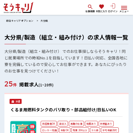
仕事検索
お気に入り
ログイン
メニュー
綜合キャリアオプション
大分県
大分県/製造（組立・組み付け）の求人情報一覧
大分県/製造（組立・組み付け） でのお仕事探しならそうキャリ！同
じ就業場所での時給No.1を目指しています！日払い対応、全国各地に
寮を完備しているので安心してお仕事ができます。あなたにぴったり
のお仕事を見つけてください！
25
掲載求人
件
(1~20件)
派遣
くるま用燃料タンクのバリ取り・部品組付け/日払いOK
未経験者OK
高収入
長期の仕事
制服あり
休憩室あり
ロッカー完備
染髪OK
残業 20H以上
少人数
平均年齢20代