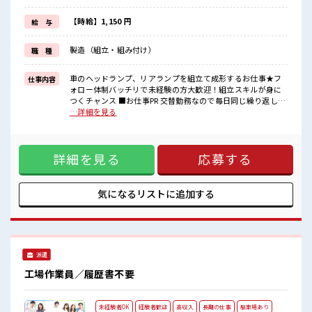
駐車場完備！
マイカー通勤OKでラクラク♪
【時給】1,150 円
給 与
最初は誰でも未経験☆
丁寧に教えてもらえます♪
製造（組立・組み付け）
職 種
社員さん同士も仲が良くアットホームな雰囲気で分からない事も聞
きやすいので安心してスタート出来ます！
車のヘッドランプ、リアランプを組立て成形するお仕事★フ
仕事内容
■職場の雰囲気
ォロー体制バッチリで未経験の方大歓迎！組立スキルが身に
幅広い年代の方男女共に活躍中！
つくチャンス ■お仕事PR 交替勤務なので毎日同じ繰り返しぢ
明るく活気のある職場☆
ゃツマラナイ方にオススメです☆ 幅広い年代の方が男女共に
…詳細を見る
残業も出来てでしっかり稼ぎたい方にもオススメ！
活躍中☆ 交替勤務&残業も出来るのでガッツリ稼げます☆ 定
高収入も目指せます！
番の週末休みでプライベートも充実☆ 制服アリなのでナニ着
サポートもバッチリだから未経験からでも安心！
ていこうか朝の悩みが解消♪ 新しくてキレイな職場で空調完
空調完備&キレイな職場でカイテキ環境☆
詳細を見る
応募する
備なので年中カイテキ環境♪ 駐車場完備！ マイカー通勤OK
でラクラク♪ 最初は誰でも未経験☆ 丁寧に教えてもらえます
♪ 社員さん同士も仲が良くアットホームな雰囲気で分からな
い事も聞きやすいので安心してスタート出来ます！ ■職場の
気になるリストに
追加する
雰囲気 幅広い年代の方男女共に活躍中！ 明るく活気のある職
場☆ 残業も出来てでしっかり稼ぎたい方にもオススメ！ 高収
入も目指せます！ サポートもバッチリだから未経験からでも
安心！ 空調完備&キレイな職場でカイテキ環境☆
派遣
工場作業員／履歴書不要
未経験者OK
経験者歓迎
高収入
長期の仕事
駐車場あり