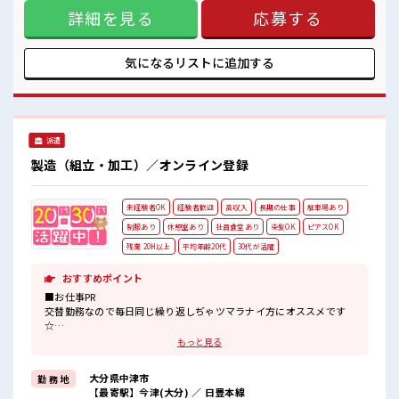
まずOK♪ ≪未経験の方も大カンゲイ≫ 新しいことにチャレ
詳細を見る
応募する
ンジするのは不安だけど、 しっかり働く環境が整っていま
す！ イチからスキルUP・ステップUP目指していきましょ
う！ ≪収入アップを目指せる≫ 高時給だらけの派遣のお仕事
です！ ■職場の雰囲気 キバツ過ぎなければ髪色・髪型は自
気になるリストに
追加する
由！ あなたの個性を大事にできます♪ 休憩室で楽しくランチ
♪ 時間があれば昼寝もしちゃおう！
派遣
製造（組立・加工）／オンライン登録
未経験者OK
経験者歓迎
高収入
長期の仕事
駐車場あり
制服あり
休憩室あり
社員食堂あり
染髪OK
ピアスOK
残業 20H以上
平均年齢20代
30代が活躍
おすすめポイント
■お仕事PR
交替勤務なので毎日同じ繰り返しぢゃツマラナイ方にオススメです
☆
幅広い年代の方が男女共に活躍中☆
もっと見る
交替勤務&残業も出来るのでガッツリ稼げます☆
定番の週末休みでプライベートも充実☆
大分県中津市
勤 務 地
制服アリなのでナニ着ていこうか朝の悩みが解消♪
【最寄駅】今津(大分) ／ 日豊本線
新しくてキレイな職場で空調完備なので年中カイテキ環境♪