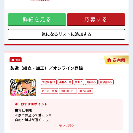
『少人数』だからコミュニケーションも取りやすい？
り作業や、部品(センサーやフィルター類など)の手作業による
髪型にこだわりのあるアナタは必見！
取り付け。溶着作業では、熱や圧力を用いた接合処理を施
髪型自由な職場！
し、燃料漏れのないよう丁寧な作業が求められます。また、
20代の若い世代がたくさん活躍中の活気ある職場！
詳細を見る
応募する
最終工程では完成したタンクに対して、寸法測定や外観検
査、密閉性のチェックなど品質面での検査を実施し、不良の
ない状態での出荷を目指します。工程ごとに決められた手順
を確実にこなすことが求められ、ものづくりに興味のある方
気になるリストに
追加する
や、細かな作業に集中して取り組める方に適したお仕事で
す。【取扱製品情報】自動車用燃料タンク(樹脂製・金属製)セ
ンサー部品・フィルター類・キャップ・パイプ類など ■お仕
事PR ≪残業多めでがっつり稼ぐ≫ 高収入を希望される方にオ
ススメ。 残業は月20時間以上あります♪ ≪髪色自由で自分ら
寮完備
派遣
しく働く≫ 明るすぎたり奇抜でなければ基本的に自由！ (規
定有)≪動きやすい制服アリ≫ 制服があるので、 毎日の服装
製造（組立・加工）／オンライン登録
の悩み解消♪ ≪未経験でも活躍できる≫ 新しいことにチャレ
ンジするのは不安だけど、 しっかり働く環境が整っていま
す！ イチからスキルUP・ステップUP目指していきましょ
未経験者OK
長期の仕事
寮あり
制服あり
休憩室あり
う！ ≪様々なお仕事をご提案≫ 一人で悩まず気軽に相談でき
る、 派遣のお仕事です！ ■職場の雰囲気 『少人数』だからコ
ロッカー完備
残業 20H以上
30代が活躍
ミュニケーションも取りやすい？ 髪型にこだわりのあるアナ
タは必見！ 髪型自由な職場！ 20代の若い世代がたくさん活躍
中の活気ある職場！
おすすめポイント
■お仕事PR
≪寮で住込みで働こう≫
自宅～職場が遠くても、
興味があれば安心して応募できちゃう！
もっと見る
自分で部屋を借りるより安く住めちゃうかも？