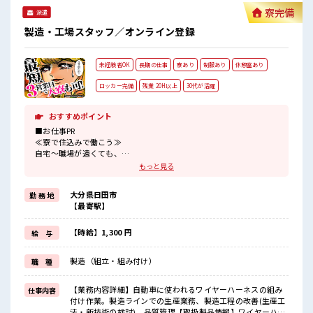
ススメ。 残業は月20時間以上あります♪ ≪髪色自由で自分ら
寮完備
派遣
しく働く≫ 明るすぎたり奇抜でなければ基本的に自由！ (規
定有)≪動きやすい制服アリ≫ 制服があるので、 毎日の服装
製造・工場スタッフ／オンライン登録
の悩み解消♪ ≪未経験でも活躍できる≫ 新しいことにチャレ
ンジするのは不安だけど、 しっかり働く環境が整っていま
す！ イチからスキルUP・ステップUP目指していきましょ
未経験者OK
長期の仕事
寮あり
制服あり
休憩室あり
う！ ≪様々なお仕事をご提案≫ 一人で悩まず気軽に相談でき
る、 派遣のお仕事です！ ■職場の雰囲気 『少人数』だからコ
ロッカー完備
残業 20H以上
30代が活躍
ミュニケーションも取りやすい？ 髪型にこだわりのあるアナ
タは必見！ 髪型自由な職場！ 20代の若い世代がたくさん活躍
中の活気ある職場！
おすすめポイント
■お仕事PR
≪寮で住込みで働こう≫
自宅～職場が遠くても、
興味があれば安心して応募できちゃう！
もっと見る
自分で部屋を借りるより安く住めちゃうかも？
≪稼ぎたい人向け≫
大分県日田市
勤 務 地
高収入を希望される方にオススメ。
【最寄駅】
残業は月20時間以上あります♪
制服があると毎日の服選びに悩まずOK♪
≪初めての仕事だけど自分にもできそう≫
【時給】1,300 円
給 与
新しいことにチャレンジするのは不安だけど、
しっかり働く環境が整っています！
製造（組立・組み付け）
職 種
イチからスキルUP・ステップUP目指していきましょう！
■職場の雰囲気
【業務内容詳細】自動車に使われるワイヤーハーネスの組み
仕事内容
休憩室完備でランチや休憩も充実しそう♪
付け作業。製造ラインでの生産業務、製造工程の改善(生産工
持ち物が多いあなたにもぴったり☆
法・新技術の検討)、品質管理【取扱製品情報】ワイヤーハー