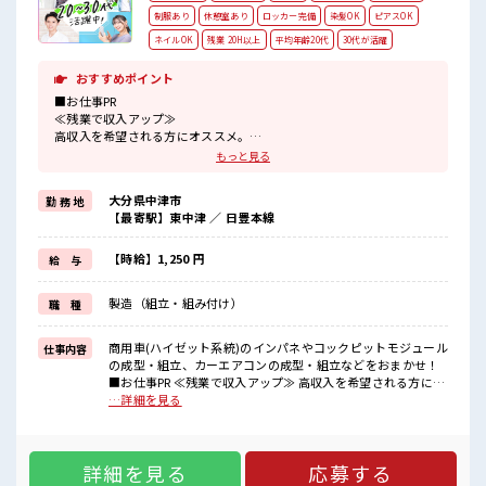
制服あり
休憩室あり
ロッカー完備
染髪OK
ピアスOK
ネイルOK
残業 20H以上
平均年齢20代
30代が活躍
おすすめポイント
■お仕事PR
≪残業で収入アップ≫
高収入を希望される方にオススメ。
残業は月20時間以上あります♪
もっと見る
≪髪型自由≫
大分県中津市
勤 務 地
明るすぎたり、
【最寄駅】東中津 ／ 日豊本線
奇抜でなければOK！
基本的に髪色自由(会社の規定があります)。
【時給】1,250 円
給 与
≪作業しやすい制服アリ≫
制服があるので、
製造（組立・組み付け）
職 種
毎日の服装の悩み解消♪
≪未経験OK≫
商用車(ハイゼット系統)のインパネやコックピットモジュール
仕事内容
新しいことにチャレンジするのは不安だけど、
の成型・組立、カーエアコンの成型・組立などをおまかせ！
しっかり働く環境が整っています！
■お仕事PR ≪残業で収入アップ≫ 高収入を希望される方にオ
イチからスキルUP・ステップUP目指していきましょう！
ススメ。 残業は月20時間以上あります♪ ≪髪型自由≫ 明るす
…詳細を見る
ぎたり、 奇抜でなければOK！ 基本的に髪色自由(会社の規定
■職場の雰囲気
があります)。 ≪作業しやすい制服アリ≫ 制服があるので、
無料駐車場がありでマイカー通勤OK！
毎日の服装の悩み解消♪ ≪未経験OK≫ 新しいことにチャレ
派手すぎなければ多少のヘアカラーもOKなのはウレシイPoint☆
詳細を見る
応募する
ンジするのは不安だけど、 しっかり働く環境が整っていま
しっかり休める休憩室あり！