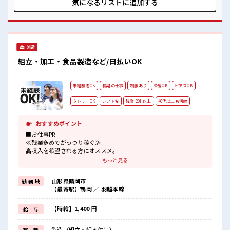
気になるリストに
追加する
ろん男性の応募もOKですよ！ ≪自分の時間も大切≫ 残業は
ほとんどナシ！ 場合によってはお願いすることもあります♪
≪週休2日制≫ 週末は家族や友人と一緒にプライベート満喫！
≪ヘアカラーOKで自由な雰囲気の職場≫ 明るすぎたり奇抜で
なければ基本的に自由！ (規定有)制服があると毎日の服選び
派遣
に悩まずOK♪ ≪収入アップを目指せる≫ 高時給だらけの派
遣のお仕事です！ ■職場の雰囲気 女性が多い職場ですが男女
組立・加工・食品製造など/日払いOK
は問いません！ 応募お待ちしております！ キバツ過ぎなけれ
ば髪色・髪型は自由！ あなたの個性を大事にできます♪ 残業
はほとんどありません！
未経験者OK
長期の仕事
制服あり
染髪OK
ピアスOK
タトゥーOK
シフト制
残業 20H以上
40代以上も活躍
おすすめポイント
■お仕事PR
≪残業多めでがっつり稼ぐ≫
高収入を希望される方にオススメ。
残業は月20時間以上あります♪
もっと見る
≪髪色自由で自分らしく働く≫
明るすぎたり奇抜でなければ基本的に自由！
山形県鶴岡市
勤 務 地
(規定有)≪ラクラク制服アリ≫
【最寄駅】鶴岡 ／ 羽越本線
制服があるので、
毎日の服装の悩み解消♪
≪未経験でも活躍できる≫
【時給】1,400 円
給 与
新しいことにチャレンジするのは不安だけど、
しっかり働く環境が整っています！
製造（組立・組み付け）