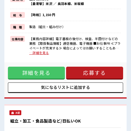
毎日の服装の悩み解消♪
【最寄駅】米沢 ／ 奥羽本線、米坂線
≪未経験の方も大カンゲイ≫
新しいことにチャレンジするのは不安だけど、
しっかり働く環境が整っています！
【時給】1,150 円
給 与
イチからスキルUP・ステップUP目指していきましょう！
≪自分に向いている仕事が探せる≫
製造（組立・組み付け）
職 種
困った事などがあれば、
担当がしっかりサポートします！
【業務内容詳細】電子基板の後付け、検査、半田付けなどの
仕事内容
■職場の雰囲気
業務 【取扱製品情報】通信機器、電子機器 ■お仕事PR ≪プラ
残業はほとんどなし！
イベートが充実する≫ 場合によってはお願いすることもあり
プライベートも謳歌できる☆
ますが、 残業はほとんどナシ！ ≪動きやすい制服アリ≫ 制服
…詳細を見る
サポートもバッチリだから未経験からでも安心してスタートできま
があるので、 毎日の服装の悩み解消♪ ≪未経験の方も大カン
すよ！
ゲイ≫ 新しいことにチャレンジするのは不安だけど、 しっか
り働く環境が整っています！ イチからスキルUP・ステップ
詳細を見る
応募する
UP目指していきましょう！ ≪自分に向いている仕事が探せる
≫ 困った事などがあれば、 担当がしっかりサポートします！
■職場の雰囲気 残業はほとんどなし！ プライベートも謳歌で
きる☆ サポートもバッチリだから未経験からでも安心してス
気になるリストに
追加する
タートできますよ！
派遣
組立・加工・食品製造など/日払いOK