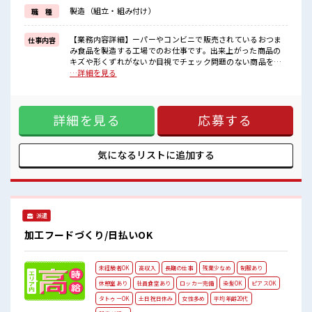
制服があるので、
製造（組立・組み付け）
職 種
毎日の服装の悩み解消♪
≪様々なお仕事をご提案≫
一人で悩まず気軽に相談できる、
【業務内容詳細】ーパーやコンビニで販売されているおつま
仕事内容
派遣のお仕事です！
み食品を製造する工場でのお仕事です。出来上がった商品の
キズや形くずれがないか目視でチェック問題のない商品を袋
■職場の雰囲気
や箱へ包装・箱詰め包装後の商品を次の工程へ運ぶ軽作業扱
…詳細を見る
女性が多い職場ですが男女は問いません！
う商品は軽量なので、体への負担は少なめです。作業は決め
応募お待ちしております！
られた手順の繰り返しなので、工場勤務が初めての方も安心
キバツ過ぎなければ髪色・髪型は自由！
してスタートできます。工場内は空調完備で一年中快適！清
あなたの個性を大事にできます♪
詳細を見る
応募する
潔な食品工場で、コツコツ・モクモク作業が好きな方におす
すめのお仕事です。【取扱製品情報】サラミ・ビーフジャー
キー・チーズ加工品などのおつまみ食品・食肉加工品 ■お仕
事PR ≪女性も仕事をしやすい職場≫ もちろん男性の応募も歓
気になるリストに
追加する
迎！ ≪プライベートが充実する≫ 場合によってはお願いする
こともありますが、 残業はほとんどナシ！ ≪完全週休二日制
≫ 週末は家族や友人と一緒にプライベート満喫！ ≪ヘアカラ
ーOKで自由な雰囲気の職場≫ 明るすぎたり奇抜でなければ基
本的に自由！ (規定有)≪機能的な制服アリ≫ 制服があるの
派遣
で、 毎日の服装の悩み解消♪ ≪様々なお仕事をご提案≫ 一人
で悩まず気軽に相談できる、 派遣のお仕事です！ ■職場の雰
加工フードづくり/日払いOK
囲気 女性が多い職場ですが男女は問いません！ 応募お待ちし
ております！ キバツ過ぎなければ髪色・髪型は自由！ あなた
の個性を大事にできます♪
未経験者OK
高収入
長期の仕事
残業少なめ
制服あり
休憩室あり
社員食堂あり
ロッカー完備
染髪OK
ピアスOK
タトゥーOK
土日祝日休み
女性多め
平均年齢20代