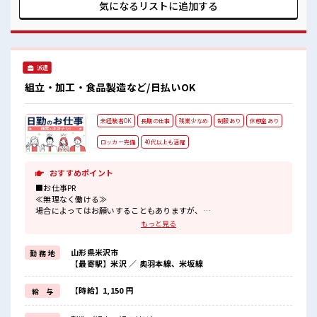
車のエンジンや車体の振動をやわらげるゴム部品(防振ゴム)
気になるリストに
追加する
■お仕事PR ≪プライベートが充実する≫ 場合によってはお願
いすることもありますが、 残業はほとんどナシ！ ≪機能的な
制服アリ≫ 制服があるので、 毎日の服装の悩み解消♪ ≪未経
験でも活躍できる≫ 新しいことにチャレンジするのは不安だ
けど、 しっかり働く環境が整っています！ イチからスキル
派遣
UP・ステップUP目指していきましょう！ ≪様々なお仕事を
ご提案≫ 一人で悩まず気軽に相談できる、 派遣のお仕事で
組立・加工・食品製造など/日払いOK
す！ ■職場の雰囲気 しっかり休める休憩室あり！ オンオフの
切替もできちゃう！ 持ち物が多いあなたにもぴったり☆ ロッ
カー付き職場♪
未経験者OK
長期の仕事
残業少なめ
制服あり
休憩室あり
ロッカー完備
40代以上も活躍
おすすめポイント
■お仕事PR
≪無理なく働ける≫
場合によってはお願いすることもありますが、
残業はほとんどナシ！
もっと見る
≪動きやすい制服アリ≫
制服があるので、
山形県米沢市
勤 務 地
毎日の服装の悩み解消♪
【最寄駅】米沢 ／ 奥羽本線、米坂線
≪未経験でも活躍できる≫
新しいことにチャレンジするのは不安だけど、
しっかり働く環境が整っています！
【時給】1,150 円
給 与
イチからスキルUP・ステップUP目指していきましょう！
≪様々なお仕事をご提案≫