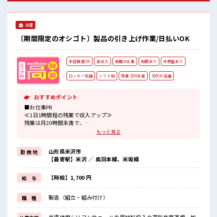
ベート満喫！ ≪機能的な制服アリ≫ 制服があるので、 毎日の
服装の悩み解消♪ ≪初めての仕事だけど自分にもできそう≫
新しいことにチャレンジするのは不安だけど、 しっかり働く
派遣
環境が整っています！ イチからスキルUP・ステップUP目指
していきましょう！ ≪様々なお仕事をご提案≫ 一人で悩まず
〔期間限定のオシゴト〕製品の引き上げ作業/日払いOK
気軽に相談できる、 派遣のお仕事です！ ■職場の雰囲気 一息
つける休憩スペースもあります！ ロッカーあり！ 安心してお
仕事に集中♪ ホドよく残業があるのでホドよく働きたい方に
未経験者OK
高収入
長期の仕事
制服あり
休憩室あり
オススメ！
ロッカー完備
シフト制
残業 20H未満
30代が活躍
おすすめポイント
■お仕事PR
≪1日1時間程の残業で収入アップ≫
残業は月20時間未満で、
ほどよく稼げます♪
もっと見る
≪動きやすい制服アリ≫
制服があるので、
山形県米沢市
勤 務 地
毎日の服装の悩み解消♪
【最寄駅】米沢 ／ 奥羽本線、米坂線
≪未経験でも活躍できる≫
新しいことにチャレンジするのは不安だけど、
しっかり働く環境が整っています！
【時給】1,700 円
給 与
イチからスキルUP・ステップUP目指していきましょう！
≪自分に向いている仕事が探せる≫
製造（組立・組み付け）
職 種
困った事などがあれば、
担当がしっかりサポートします！