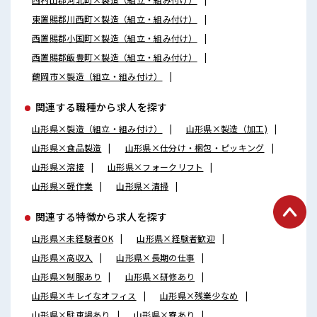
東置賜郡川西町×製造（組立・組み付け）
西置賜郡小国町×製造（組立・組み付け）
西置賜郡飯豊町×製造（組立・組み付け）
鶴岡市×製造（組立・組み付け）
関連する職種から求人を探す
山形県×製造（組立・組み付け）
山形県×製造（加工)
山形県×食品製造
山形県×仕分け・梱包・ピッキング
山形県×溶接
山形県×フォークリフト
山形県×軽作業
山形県×清掃
関連する特徴から求人を探す
山形県×未経験者OK
山形県×経験者歓迎
山形県×高収入
山形県×長期の仕事
山形県×制服あり
山形県×研修あり
山形県×キレイなオフィス
山形県×残業少なめ
山形県×駐車場あり
山形県×寮あり