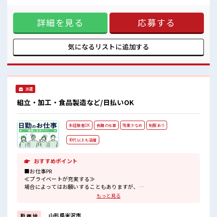
休憩時間にゆっくりできるスペース完備！
OKで自由な雰囲気の職場≫ 明るすぎたり奇抜でなければ基本
ロッカーあり！
的に自由！ (規定有)≪機能的な制服アリ≫ 制服があるので、
安心してお仕事に集中♪
詳細を見る
応募する
毎日の服装の悩み解消♪ ≪初めての仕事だけど自分にもでき
そう≫ 新しいことにチャレンジするのは不安だけど、 しっか
り働く環境が整っています！ イチからスキルUP・ステップ
UP目指していきましょう！ ■職場の雰囲気 キバツ過ぎなけれ
気になるリストに
追加する
ば髪色・髪型は自由！ あなたの個性を大事にできます♪ 休憩
時間にゆっくりできるスペース完備！ ロッカーあり！ 安心し
てお仕事に集中♪
派遣
組立・加工・食品製造など/日払いOK
未経験者OK
長期の仕事
残業少なめ
制服あり
40代以上も活躍
おすすめポイント
■お仕事PR
≪プライベートが充実する≫
場合によってはお願いすることもありますが、
残業はほとんどナシ！
もっと見る
≪動きやすい制服アリ≫
制服があるので、
山形県米沢市
勤 務 地