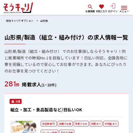
仕事検索
お気に入り
ログイン
メニュー
綜合キャリアオプション
山形県
山形県/製造（組立・組み付け）の求人情報一覧
山形県/製造（組立・組み付け） でのお仕事探しならそうキャリ！同
じ就業場所での時給No.1を目指しています！日払い対応、全国各地に
寮を完備しているので安心してお仕事ができます。あなたにぴったり
のお仕事を見つけてください！
281
掲載求人
件
(1~20件)
派遣
組立・加工・食品製造など/日払いOK
未経験者OK
長期の仕事
残業少なめ
制服あり
休憩室あり
ロッカー完備
30代が活躍