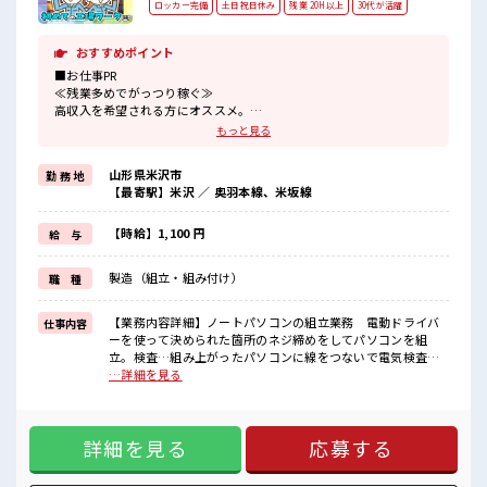
ロッカー完備
土日祝日休み
残業 20H以上
30代が活躍
おすすめポイント
■お仕事PR
≪残業多めでがっつり稼ぐ≫
高収入を希望される方にオススメ。
残業は月20時間以上あります♪
もっと見る
≪週休2日制≫
週末は家族や友人と一緒にプライベート満喫！
山形県米沢市
勤 務 地
≪動きやすい制服アリ≫
【最寄駅】米沢 ／ 奥羽本線、米坂線
制服があるので、
毎日の服装の悩み解消♪
≪未経験でも活躍できる≫
【時給】1,100 円
給 与
新しいことにチャレンジするのは不安だけど、
しっかり働く環境が整っています！
製造（組立・組み付け）
職 種
イチからスキルUP・ステップUP目指していきましょう！
≪自分に向いている仕事が探せる≫
困った事などがあれば、
【業務内容詳細】ノートパソコンの組立業務 電動ドライバ
仕事内容
担当がしっかりサポートします！
ーを使って決められた箇所のネジ締めをしてパソコンを組
立。検査…組み上がったパソコンに線をつないで電気検査を
■職場の雰囲気
したりボタンを押したり外観検査をします。【取扱製品情
…詳細を見る
休憩時間にゆっくりできるスペース完備！
報】配電盤用束線・工作機械用各種ケーブル. プリンター用・
持ち物が多いあなたにもぴったり☆
モーター用各種コイル. パソコン受託生産 ■お仕事PR ≪残業
ロッカー付き職場♪
多めでがっつり稼ぐ≫ 高収入を希望される方にオススメ。 残
残業が多めだからしっかり稼ぎたい方にもオススメ！
詳細を見る
応募する
業は月20時間以上あります♪ ≪週休2日制≫ 週末は家族や友
人と一緒にプライベート満喫！ ≪動きやすい制服アリ≫ 制服
があるので、 毎日の服装の悩み解消♪ ≪未経験でも活躍でき