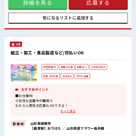
休憩室で楽しくおしゃべり！
詳細を見る
応募する
事です。「モクモク作業が好き」「手先を使った作業が好
ストレス解消☆
き」「ものづくりに興味がある」そんな方におすすめです。
職場にはロッカー完備！
【取扱製品情報】電動アシスト自転車に使用される電子部
私物の置きすぎには注意が必要ですね★
品・ユニット暮らしに身近な電動アシスト自転車を支える製
気になるリストに
追加する
品づくりに携われるお仕事です。 ■お仕事PR ≪自分に向いて
る扶養内のお仕事≫ 扶養内OKなので、 主婦&主夫さんも気軽
にご応募くださいね♪ ≪女性も活躍できる職場≫ もちろん男
性の応募も歓迎です！ ≪1日1時間程の残業で収入アップ≫ 残
業は月20時間未満で、 ほどよく稼げます♪ ≪完全週休二日制
派遣
≫ 週末は家族や友人と一緒にプライベート満喫！ ≪ラクラク
制服アリ≫ 制服があるので、 毎日の服装の悩み解消♪ ≪様々
組立・加工・食品製造など/日払いOK
なお仕事をご提案≫ 一人で悩まず気軽に相談できる、 派遣の
お仕事です！ ■職場の雰囲気 女性が多い職場ですが男女は問
いません！ 応募お待ちしております！ 休憩室で楽しくおしゃ
未経験者OK
長期の仕事
制服あり
土日祝日休み
べり！ ストレス解消☆ 職場にはロッカー完備！ 私物の置きす
ぎには注意が必要ですね★
残業 20H未満
女性多め
30代が活躍
おすすめポイント
■お仕事PR
≪女性も活躍中の職場≫
もちろん男性の応募もOKですよ！
≪ちょっとの残業で収入アップ≫
もっと見る
残業は月20時間未満で、
ほどよく稼げます♪
山形県南陽市
勤 務 地
≪完全週休二日制≫
【最寄駅】おりはた ／ 山形鉄道フラワー長井線
週末は家族や友人と一緒にプライベート満喫！
≪機能的な制服アリ≫