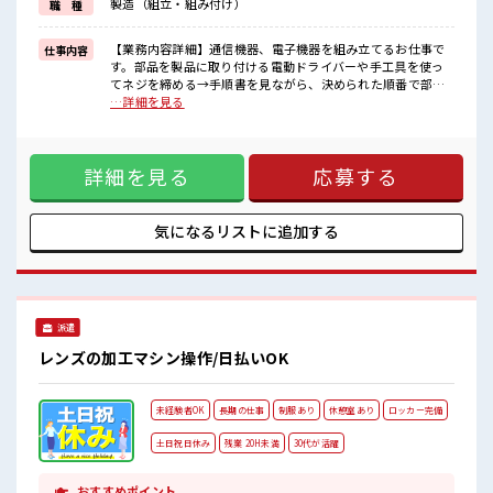
製造（組立・組み付け）
職 種
一人で悩まず気軽に相談できる、
派遣のお仕事です！
【業務内容詳細】通信機器、電子機器を組み立てるお仕事で
仕事内容
■職場の雰囲気
す。部品を製品に取り付ける電動ドライバーや手工具を使っ
休憩室で楽しくおしゃべり！
てネジを締める→手順書を見ながら、決められた順番で部品
ストレス解消☆
を組み付ける組立後の製品をチェックする。作業は、**「部
…詳細を見る
職場にはロッカー完備！
品を取り付ける → ネジを締める」**といった工程ごとの繰り
私物の置きすぎには注意が必要ですね★
返しが中心です。担当する部品や作業は工程によって異なり
残業はほとんどありません！
ますが、最初からすべてを覚える必要はありません。決めら
詳細を見る
応募する
れた手順に沿って一つずつ覚えていけるため、製造未経験の
方も始めやすいお仕事です。【取扱製品情報】通信機器、電
子機器 ■お仕事PR ≪無理なく働ける≫ 場合によってはお願い
することもありますが、 残業はほとんどナシ！ ≪動きやすい
気になるリストに
追加する
制服アリ≫ 制服があるので、 毎日の服装の悩み解消♪ ≪未経
験でも活躍できる≫ 新しいことにチャレンジするのは不安だ
けど、 しっかり働く環境が整っています！ イチからスキル
UP・ステップUP目指していきましょう！ ≪様々なお仕事を
ご提案≫ 一人で悩まず気軽に相談できる、 派遣のお仕事で
派遣
す！ ■職場の雰囲気 休憩室で楽しくおしゃべり！ ストレス解
消☆ 職場にはロッカー完備！ 私物の置きすぎには注意が必要
レンズの加工マシン操作/日払いOK
ですね★ 残業はほとんどありません！
未経験者OK
長期の仕事
制服あり
休憩室あり
ロッカー完備
土日祝日休み
残業 20H未満
30代が活躍
おすすめポイント