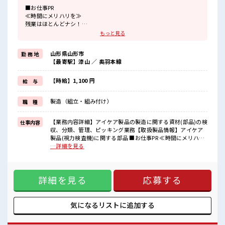
■お仕事PR
≪時間にメリハリを≫
残業はほとんどナシ！
場合によってはお願いすることもあります♪
もっと見る
≪週休2日制≫
週末は家族や友人と一緒にプライベート満喫！
山形県山形市
勤 務 地
≪動きやすい制服アリ≫
【最寄駅】漆山 ／ 奥羽本線
制服があるので、
毎日の服装の悩み解消♪
≪未経験OKの仕事≫
【時給】1,100 円
給 与
新しいことにチャレンジするのは不安だけど、
しっかり働く環境が整っています！
製造（組立・組み付け）
職 種
イチからスキルUP・ステップUP目指していきましょう！
≪収入アップを目指せる≫
高時給だらけの派遣のお仕事です！
【業務内容詳細】アイケア製品の製造に関する資材(部品)の検
仕事内容
収、分類、管理、ピッキング業務【取扱製品情報】アイケア
■職場の雰囲気
製品(視力検査機)に関する部品 ■お仕事PR ≪時間にメリハリ
休憩室で楽しくおしゃべり！
を≫ 残業はほとんどナシ！ 場合によってはお願いすることも
…詳細を見る
ストレス解消☆
あります♪ ≪週休2日制≫ 週末は家族や友人と一緒にプライ
職場にはロッカー完備！
ベート満喫！ ≪動きやすい制服アリ≫ 制服があるので、 毎日
私物の置きすぎには注意が必要ですね★
の服装の悩み解消♪ ≪未経験OKの仕事≫ 新しいことにチャ
お休みは土日祝日なので友人や家族との予定も合わせやすい♪
詳細を見る
応募する
レンジするのは不安だけど、 しっかり働く環境が整っていま
す！ イチからスキルUP・ステップUP目指していきましょ
う！ ≪収入アップを目指せる≫ 高時給だらけの派遣のお仕事
です！ ■職場の雰囲気 休憩室で楽しくおしゃべり！ ストレス
気になるリストに
追加する
解消☆ 職場にはロッカー完備！ 私物の置きすぎには注意が必
要ですね★ お休みは土日祝日なので友人や家族との予定も合