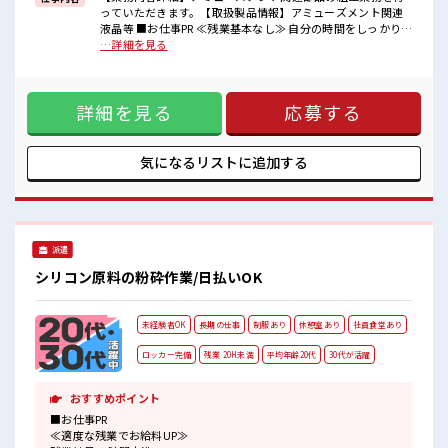
■職場の雰囲気
っていただきます。【取扱製品情報】アミューズメント関連
仕事の合間の息抜きは休憩室で♪
液晶等 ■お仕事PR ≪残業基本なし≫ 自分の時間をしっかり確
職場にはロッカー完備！
保できる、 残業基本ナシのお仕事♪ オンとオフをきっちり切
…詳細を見る
私物の置きすぎには注意が必要ですね★
り替えたい方にオススメ！ ≪週休2日制≫ 週末は家族や友人
残業は基本なし！
と一緒にプライベート満喫！ 制服があると毎日の服選びに悩
プライベートを大切にしたい人にはピッタリ★
まずOK♪ ≪未経験の方も大カンゲイ≫ 新しいことにチャレ
詳細を見る
応募する
ンジするのは不安だけど、 しっかり働く環境が整っていま
す！ イチからスキルUP・ステップUP目指していきましょ
う！ ≪自分に合った期間で働ける≫ 福利厚生が整った派遣の
お仕事です！ ■職場の雰囲気 仕事の合間の息抜きは休憩室で
気になるリストに
追加する
♪ 職場にはロッカー完備！ 私物の置きすぎには注意が必要で
すね★ 残業は基本なし！ プライベートを大切にしたい人には
ピッタリ★
派遣
シリコン原料の粉砕作業/日払いOK
未経験者OK
長期の仕事
制服あり
休憩室あり
社員食堂あり
ロッカー完備
残業 20H未満
平均年齢20代
30代が活躍
おすすめポイント
■お仕事PR
≪適度な残業でお給料UP≫