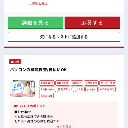
ょっとの残業で収入アップ≫ 残業は月20時間未満で、 ほどよ
…詳細を見る
■職場の雰囲気
く稼げます♪ ≪週休2日制≫ 週末は家族や友人と一緒にプラ
女性も活躍しやすい雰囲気の職場です！
イベート満喫！ ≪モチベーションもUP≫ 派手過ぎなければ髪
髪型にこだわりのあるアナタは必見！
型や髪色自由♪ (規定有)≪ラクラク制服アリ≫ 制服があるの
髪型自由な職場！
詳細を見る
応募する
で、 毎日の服装の悩み解消♪ ≪未経験OKの仕事≫ 新しいこ
しっかり休める休憩室あり！
とにチャレンジするのは不安だけど、 しっかり働く環境が整
オンオフの切替もできちゃう！
っています！ イチからスキルUP・ステップUP目指していき
ましょう！ ■職場の雰囲気 女性も活躍しやすい雰囲気の職場
気になるリストに
追加する
です！ 髪型にこだわりのあるアナタは必見！ 髪型自由な職
場！ しっかり休める休憩室あり！ オンオフの切替もできちゃ
う！
派遣
パソコンの機能検査/日払いOK
未経験者OK
長期の仕事
制服あり
休憩室あり
ロッカー完備
土日祝日休み
残業 20H以上
少人数
女性多め
平均年齢20代
30代が活躍
おすすめポイント
■お仕事PR
≪女性も活躍できる職場≫
もちろん男性の応募も歓迎です！
≪残業で収入アップ≫
もっと見る