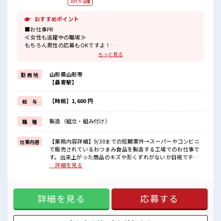
30代が活躍
おすすめポイント
■お仕事PR
≪女性も活躍中の職場≫
もちろん男性の応募もOKですよ！
≪自分の時間も大切≫
もっと見る
残業はほとんどナシ！
場合によってはお願いすることもあります♪
山形県山形市
勤 務 地
≪週休2日制≫
【最寄駅】
週末は家族や友人と一緒にプライベート満喫！
≪ヘアカラーOKで自由な雰囲気の職場≫
明るすぎたり奇抜でなければ基本的に自由！
【時給】1,600 円
給 与
(規定有)制服があると毎日の服選びに悩まずOK♪
≪収入アップを目指せる≫
製造（組立・組み付け）
職 種
高時給だらけの派遣のお仕事です！
■職場の雰囲気
【業務内容詳細】9/30までの短期案件→スーパーやコンビニ
仕事内容
女性が多い職場ですが男女は問いません！
で販売されているおつまみ食品を製造する工場でのお仕事で
応募お待ちしております！
す。出来上がった商品のキズや形くずれがないか目視でチェ
キバツ過ぎなければ髪色・髪型は自由！
ック問題のない商品を袋や箱へ包装・箱詰め包装後の商品を
…詳細を見る
あなたの個性を大事にできます♪
次の工程へ運ぶ軽作業扱う商品は軽量なので、体への負担は
残業はほとんどありません！
少なめです。作業は決められた手順の繰り返しなので、工場
勤務が初めての方も安心してスタートできます。工場内は空
詳細を見る
応募する
調完備で一年中快適！清潔な食品工場で、コツコツ・モクモ
ク作業が好きな方におすすめのお仕事です。【取扱製品情
報】サラミ・ビーフジャーキー・チーズ加工品などのおつま
み食品・食肉加工品 ■お仕事PR ≪女性も活躍中の職場≫ もち