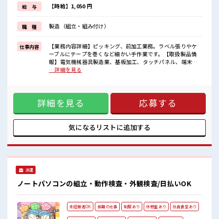
制服があるので、
【時給】1,050 円
給 与
毎日の服装の悩み解消♪
≪未経験の方も大カンゲイ≫
製造（組立・組み付け）
職 種
新しいことにチャレンジするのは不安だけど、
しっかり働く環境が整っています！
イチからスキルUP・ステップUP目指していきましょう！
【業務内容詳細】ピッキング、前加工業務。ラベル張りやケ
仕事内容
≪自分に合った期間で働ける≫
ーブルにテープを巻くなど細かい手作業です。【取扱製品情
福利厚生が整った派遣のお仕事です！
報】電気機械器具製造業、基板加工、タッチパネル、端末等
の組立及び検査、ドットプリンター・ラベルプリンターの製
…詳細を見る
■職場の雰囲気
造、産業用ロボット向けハーネス加工、法人向け携帯電話修
女性が多い職場ですが男女は問いません！
理再生工事 ■お仕事PR ≪女性も活躍中の職場≫ もちろん男性
応募お待ちしております！
の応募もOKですよ！ ≪ちょっとの残業で収入アップ≫ 残業
残業も1日1H程度あるので給料の上乗せも期待できそう！
詳細を見る
応募する
は月20時間未満で、 ほどよく稼げます♪ ≪完全週休二日制≫
週末は家族や友人と一緒にプライベート満喫！ ≪機能的な制
服アリ≫ 制服があるので、 毎日の服装の悩み解消♪ ≪未経験
の方も大カンゲイ≫ 新しいことにチャレンジするのは不安だ
気になるリストに
追加する
けど、 しっかり働く環境が整っています！ イチからスキル
UP・ステップUP目指していきましょう！ ≪自分に合った期
間で働ける≫ 福利厚生が整った派遣のお仕事です！ ■職場の
雰囲気 女性が多い職場ですが男女は問いません！ 応募お待ち
しております！ 残業も1日1H程度あるので給料の上乗せも期
派遣
待できそう！
ノートパソコンの組立・動作検査・外観検査/日払いOK
未経験者OK
長期の仕事
制服あり
休憩室あり
社員食堂あり