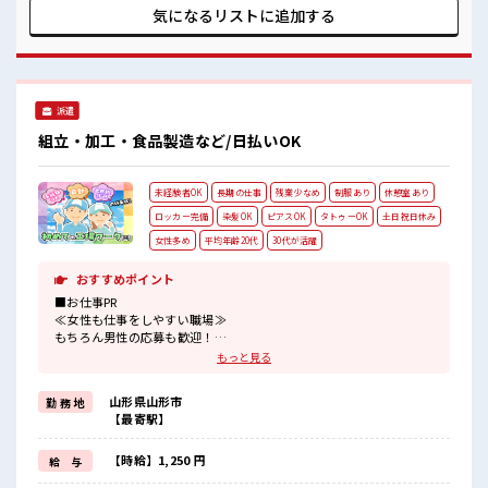
る≫ 新しいことにチャレンジするのは不安だけど、 しっかり
気になるリストに
追加する
働く環境が整っています！ イチからスキルUP・ステップUP
目指していきましょう！ ≪自分に向いている仕事が探せる≫
困った事などがあれば、 担当がしっかりサポートします！ ■
職場の雰囲気 休憩時間にゆっくりできるスペース完備！ 持ち
物が多いあなたにもぴったり☆ ロッカー付き職場♪ 残業が多
派遣
めだからしっかり稼ぎたい方にもオススメ！
組立・加工・食品製造など/日払いOK
未経験者OK
長期の仕事
残業少なめ
制服あり
休憩室あり
ロッカー完備
染髪OK
ピアスOK
タトゥーOK
土日祝日休み
女性多め
平均年齢20代
30代が活躍
おすすめポイント
■お仕事PR
≪女性も仕事をしやすい職場≫
もちろん男性の応募も歓迎！
≪プライベートが充実する≫
もっと見る
場合によってはお願いすることもありますが、
残業はほとんどナシ！
山形県山形市
勤 務 地
≪完全週休二日制≫
【最寄駅】
週末は家族や友人と一緒にプライベート満喫！
≪ヘアカラーOKで自由な雰囲気の職場≫
明るすぎたり奇抜でなければ基本的に自由！
【時給】1,250 円
給 与
(規定有)≪機能的な制服アリ≫