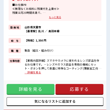
■お仕事PR
≪無理なくお給料に残業代を上乗せ≫
残業は月20時間未満で、
ほどよく稼げます♪
もっと見る
≪週休2日制≫
週末は家族や友人と一緒にプライベート満喫！
山形県天童市
勤 務 地
≪機能的な制服アリ≫
【最寄駅】乱川 ／ 奥羽本線
制服があるので、
毎日の服装の悩み解消♪
≪初めての仕事だけど自分にもできそう≫
【時給】1,350 円
給 与
新しいことにチャレンジするのは不安だけど、
しっかり働く環境が整っています！
製造（組立・組み付け）
職 種
イチからスキルUP・ステップUP目指していきましょう！
≪様々なお仕事をご提案≫
一人で悩まず気軽に相談できる、
【業務内容詳細】スマホやカメラに使われるレンズ部品を作
仕事内容
派遣のお仕事です！
るお仕事です。・レンズやガラス部品を専用の機械にセッ
ト・ボタンを押して表面に特殊なコーティング(薄膜加工)を行
■職場の雰囲気
う・加工後の製品を取り出す・キズや汚れがないか目で見て
…詳細を見る
一息つける休憩スペースもあります！
チェック・完成品の梱包や出荷準備扱う製品は手のひらサイ
ロッカーあり！
ズの小さく軽い部品が中心です。作業は決められた手順に沿
安心してお仕事に集中♪
って進めるため、工場勤務が初めての方でも安心してスター
ホドよく残業があるのでホドよく働きたい方にオススメ！
詳細を見る
応募する
トできます◎空調完備のキレイな職場で、コツコツ・モクモ
ク作業が好きな方におすすめです。【取扱製品情報】スマー
トフォン、デジタルカメラ、医療機器、半導体製造装置など
に使用される光学レンズ・ガラス部品 ■お仕事PR ≪無理なく
気になるリストに
追加する
お給料に残業代を上乗せ≫ 残業は月20時間未満で、 ほどよく
稼げます♪ ≪週休2日制≫ 週末は家族や友人と一緒にプライ