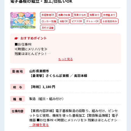
電子基板の組立・加工/日払いOK
未経験者OK
長期の仕事
残業少なめ
制服あり
休憩室あり
ロッカー完備
染髪OK
ピアスOK
タトゥーOK
土日祝日休み
30代が活躍
おすすめポイント
■お仕事PR
≪時間にメリハリを≫
残業はほとんどナシ！
場合によってはお願いすることもあります♪
もっと見る
≪週休2日制≫
週末は家族や友人と一緒にプライベート満喫！
山形県東根市
勤 務 地
≪ヘアカラーOKで自由な雰囲気の職場≫
【最寄駅】さくらんぼ東根 ／ 奥羽本線
明るすぎたり奇抜でなければ基本的に自由！
(規定有)≪機能的な制服アリ≫
制服があるので、
【時給】1,180 円
給 与
毎日の服装の悩み解消♪
≪初めての仕事だけど自分にもできそう≫
製造（組立・組み付け）
職 種
新しいことにチャレンジするのは不安だけど、
しっかり働く環境が整っています！
イチからスキルUP・ステップUP目指していきましょう！
【業務内容詳細】電子基板製造の段取り、組み付け、ピンセ
仕事内容
ットなど使用、機械を使った基板加工【取扱製品情報】電子
■職場の雰囲気
機器 ■お仕事PR ≪時間にメリハリを≫ 残業はほとんどナシ！
キバツ過ぎなければ髪色・髪型は自由！
場合によってはお願いすることもあります♪ ≪週休2日制≫
…詳細を見る
あなたの個性を大事にできます♪
週末は家族や友人と一緒にプライベート満喫！ ≪ヘアカラー