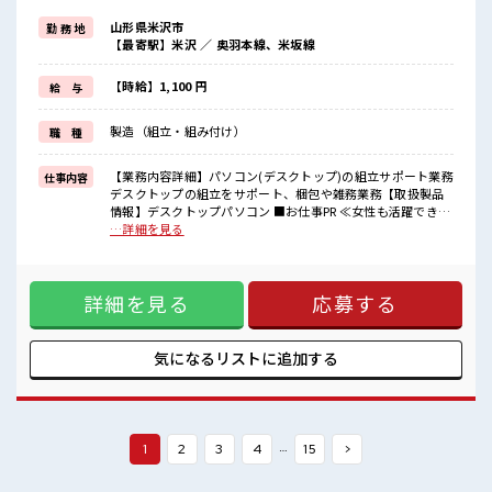
場合によってはお願いすることもあります♪
山形県米沢市
勤 務 地
≪週休2日制≫
【最寄駅】米沢 ／ 奥羽本線、米坂線
週末は家族や友人と一緒にプライベート満喫！
≪ラクラク制服アリ≫
制服があるので、
【時給】1,100 円
給 与
毎日の服装の悩み解消♪
≪未経験OKの仕事≫
製造（組立・組み付け）
職 種
新しいことにチャレンジするのは不安だけど、
しっかり働く環境が整っています！
イチからスキルUP・ステップUP目指していきましょう！
【業務内容詳細】パソコン(デスクトップ)の組立サポート業務
仕事内容
デスクトップの組立をサポート、梱包や雑務業務【取扱製品
■職場の雰囲気
情報】デスクトップパソコン ■お仕事PR ≪女性も活躍できる
女性が多めの職場です♪
職場≫ もちろん男性の応募も歓迎です！ ≪自分の時間も大切
…詳細を見る
一緒に働く仲間ともなじみやすい少人数の職場☆
≫ 残業はほとんどナシ！ 場合によってはお願いすることもあ
20代活躍中のフレッシュな職場です☆
ります♪ ≪週休2日制≫ 週末は家族や友人と一緒にプライベ
休憩室で楽しくランチ♪
ート満喫！ ≪ラクラク制服アリ≫ 制服があるので、 毎日の服
時間があれば昼寝もしちゃおう！
詳細を見る
応募する
装の悩み解消♪ ≪未経験OKの仕事≫ 新しいことにチャレン
ジするのは不安だけど、 しっかり働く環境が整っています！
イチからスキルUP・ステップUP目指していきましょう！ ■
職場の雰囲気 女性が多めの職場です♪ 一緒に働く仲間ともな
気になるリストに
追加する
じみやすい少人数の職場☆ 20代活躍中のフレッシュな職場で
す☆ 休憩室で楽しくランチ♪ 時間があれば昼寝もしちゃお
う！
…
1
2
3
4
15
>