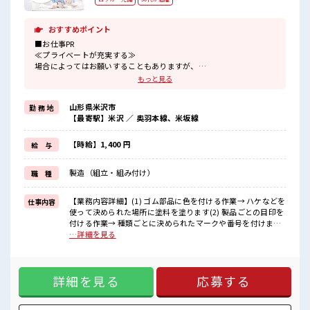
おすすめポイント
■お仕事PR
≪プライベートが充実する≫
場合によってはお願いすることもありますが、
残業はほとんどナシ！
もっと見る
≪機能的な制服アリ≫
制服があるので、
山形県米沢市
勤 務 地
毎日の服装の悩み解消♪
【最寄駅】米沢 ／ 奥羽本線、米坂線
≪未経験でも活躍できる≫
新しいことにチャレンジするのは不安だけど、
しっかり働く環境が整っています！
【時給】1,400 円
給 与
イチからスキルUP・ステップUP目指していきましょう！
≪様々なお仕事をご提案≫
製造（組立・組み付け）
職 種
一人で悩まず気軽に相談できる、
派遣のお仕事です！
【業務内容詳細】(1) ゴム部品に色を付ける作業→ ハケなどを
仕事内容
■職場の雰囲気
使って決められた場所に塗料を塗ります(2) 製品ごとの目印を
しっかり休める休憩室あり！
付ける作業→ 種類ごとに決められたマークや番号を付けます
オンオフの切替もできちゃう！
(3) キズや汚れがないかチェック→ 完成した製品を目で見て確
…詳細を見る
持ち物が多いあなたにもぴったり☆
認します(4) 良品・不良品の仕分け→ 基準に沿って製品を分け
ロッカー付き職場♪
ます扱うのは車に使われるゴム部品なので、難しい作業はあ
りません。決まった手順をくり返すコツコツ・モクモク作業
詳細を見る
応募する
です【職場について】一部工程では製品の運搬作業があり、
比較的体を動かすお仕事です未経験からスタートした方も多
数活躍中大手グループ企業で働けます【取扱製品情報】自動