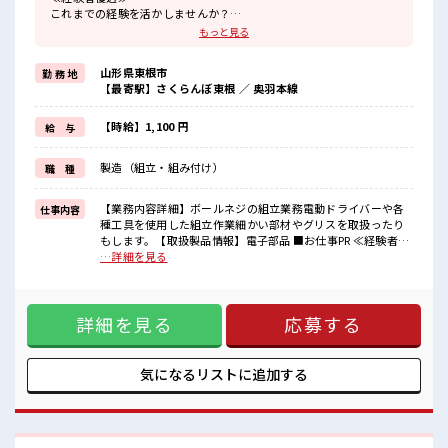
これまでの経験を活かしませんか？
ブランクがあっても大丈夫♪
もっと見る
経験はちょっとだけ…という方もOK！
≪女性も仕事をしやすい職場≫
山形県東根市
勤 務 地
もちろん男性の応募も歓迎！
【最寄駅】さくらんぼ東根 ／ 奥羽本線
≪ちょっとの残業で収入アップ≫
残業は月20時間未満で、
ほどよく稼げます♪
【時給】1,100 円
給 与
≪土日祝休のお仕事≫
家族や友人と一緒にプライベート満喫！
製造（組立・組み付け）
職 種
制服があると毎日の服選びに悩まずOK♪
≪収入アップを目指せる≫
高時給だらけの派遣のお仕事です！
【業務内容詳細】ボールネジの組立業務電動ドライバーや各
仕事内容
種工具を使用した組立作業細かい部材やグリスを取扱ったり
■職場の雰囲気
もします。【取扱製品情報】電子部品 ■お仕事PR ≪経験者優
女性も活躍しやすい雰囲気の職場です！
遇≫ これまでの経験を活かしませんか？ ブランクがあっても
…詳細を見る
20代活躍中のフレッシュな職場です☆
大丈夫♪ 経験はちょっとだけ…という方もOK！ ≪女性も仕
休憩室で自分タイム！
事をしやすい職場≫ もちろん男性の応募も歓迎！ ≪ちょっと
のんびりスマホチェック♪
の残業で収入アップ≫ 残業は月20時間未満で、 ほどよく稼げ
詳細を見る
応募する
ます♪ ≪土日祝休のお仕事≫ 家族や友人と一緒にプライベー
ト満喫！ 制服があると毎日の服選びに悩まずOK♪ ≪収入ア
ップを目指せる≫ 高時給だらけの派遣のお仕事です！ ■職場
の雰囲気 女性も活躍しやすい雰囲気の職場です！ 20代活躍中
気になるリストに
追加する
のフレッシュな職場です☆ 休憩室で自分タイム！ のんびりス
マホチェック♪