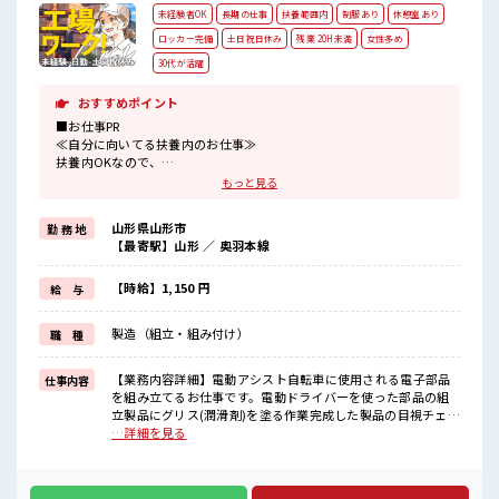
未経験者OK
長期の仕事
扶養範囲内
制服あり
休憩室あり
ロッカー完備
土日祝日休み
残業 20H未満
女性多め
30代が活躍
おすすめポイント
■お仕事PR
≪自分に向いてる扶養内のお仕事≫
扶養内OKなので、
主婦&主夫さんも気軽にご応募くださいね♪
もっと見る
≪女性も活躍できる職場≫
もちろん男性の応募も歓迎です！
山形県山形市
勤 務 地
≪1日1時間程の残業で収入アップ≫
【最寄駅】山形 ／ 奥羽本線
残業は月20時間未満で、
ほどよく稼げます♪
≪完全週休二日制≫
【時給】1,150 円
給 与
週末は家族や友人と一緒にプライベート満喫！
≪ラクラク制服アリ≫
製造（組立・組み付け）
職 種
制服があるので、
毎日の服装の悩み解消♪
≪様々なお仕事をご提案≫
【業務内容詳細】電動アシスト自転車に使用される電子部品
仕事内容
一人で悩まず気軽に相談できる、
を組み立てるお仕事です。電動ドライバーを使った部品の組
派遣のお仕事です！
立製品にグリス(潤滑剤)を塗る作業完成した製品の目視チェッ
クや簡単な動作確認工程ごとに担当する部品を組み立てます
…詳細を見る
■職場の雰囲気
扱う部品は20～30cm程度の大きさで、重量物の取り扱いは
女性が多い職場ですが男女は問いません！
ほとんどありません。作業は立ち仕事ですが、決められた手
応募お待ちしております！
順に沿って進めるので、製造未経験の方でも始めやすいお仕