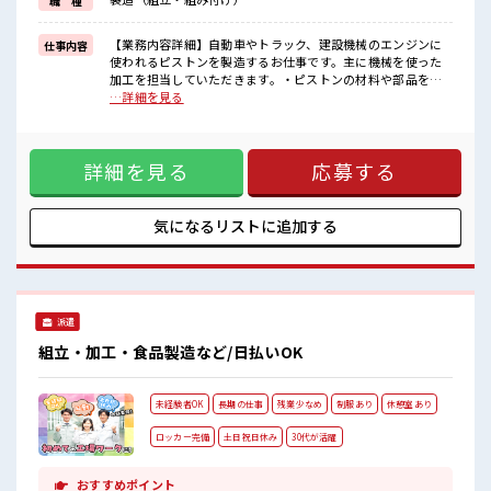
職 種
イチからスキルUP・ステップUP目指していきましょう！
≪自分に合った期間で働ける≫
福利厚生が整った派遣のお仕事です！
【業務内容詳細】自動車やトラック、建設機械のエンジンに
仕事内容
使われるピストンを製造するお仕事です。主に機械を使った
■職場の雰囲気
加工を担当していただきます。・ピストンの材料や部品を機
キバツ過ぎなければ髪色・髪型は自由！
械へセット→ボタンを押して機械が自動で加工加工が終わっ
…詳細を見る
あなたの個性を大事にできます♪
た製品を取り出し、キズや変形がないか目視でチェック・測
残業多め！
定器を使ってサイズに問題がないか確認・完成品の仕上げや
稼ぎたい方は必見！
次の工程への運搬などの付帯作業※作業は工程ごとに分かれ
サポートもバッチリだから未経験からでも安心してスタートできま
詳細を見る
応募する
ており、一つひとつ覚えていけるので製造未経験の方も安心
すよ！
です。困ったことがあれば近くの先輩スタッフがサポートし
ます。4勤2休の交替勤務で、残業もあるためしっかり稼げる
環境です。社員食堂・休憩室を完備しており、車・バイク・
気になるリストに
追加する
自転車での通勤も可能です。【取扱製品情報】自動車・トラ
ック・建設機械などに使用されるエンジンピストン ■お仕事
PR ≪残業多めでがっつり稼ぐ≫ 高収入を希望される方にオス
スメ。 残業は月20時間以上あります♪ ≪髪色自由で自分らし
く働く≫ 明るすぎたり奇抜でなければ基本的に自由！ (規定
派遣
有)≪ラクラク制服アリ≫ 制服があるので、 毎日の服装の悩
み解消♪ ≪未経験でも活躍できる≫ 新しいことにチャレンジ
組立・加工・食品製造など/日払いOK
するのは不安だけど、 しっかり働く環境が整っています！ イ
チからスキルUP・ステップUP目指していきましょう！ ≪自
分に合った期間で働ける≫ 福利厚生が整った派遣のお仕事で
未経験者OK
長期の仕事
残業少なめ
制服あり
休憩室あり
す！ ■職場の雰囲気 キバツ過ぎなければ髪色・髪型は自由！
あなたの個性を大事にできます♪ 残業多め！ 稼ぎたい方は必
ロッカー完備
土日祝日休み
30代が活躍
見！ サポートもバッチリだから未経験からでも安心してスタ
ートできますよ！
おすすめポイント