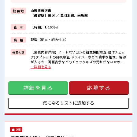
高収入を希望される方にオススメ。
残業は月20時間以上あります♪
山形県米沢市
勤 務 地
≪完全週休二日制≫
【最寄駅】米沢 ／ 奥羽本線、米坂線
週末は家族や友人と一緒にプライベート満喫！
≪ラクラク制服アリ≫
制服があるので、
【時給】1,100 円
給 与
毎日の服装の悩み解消♪
≪初めての仕事だけど自分にもできそう≫
製造（組立・組み付け）
職 種
新しいことにチャレンジするのは不安だけど、
しっかり働く環境が整っています！
イチからスキルUP・ステップUP目指していきましょう！
【業務内容詳細】ノートパソコンの組立機能検査(動作チェッ
仕事内容
ク)タブレットの目視検査:ドライバーなどで簡単な組立、電源
■職場の雰囲気
が入るか・画面表示などのチェックキズや汚れがないかの目
女性も活躍しやすい雰囲気の職場です！
視確認:立ち仕事やライン作業となります。【取扱製品情報】
…詳細を見る
少人数の職場だから一緒に働く仲間との距離もグッと近い！
パソコン ■お仕事PR ≪女性も活躍できる職場≫ もちろん男性
活気あふれる20代活躍中の職場です☆
の応募も歓迎です！ ≪残業で収入アップ≫ 高収入を希望され
る方にオススメ。 残業は月20時間以上あります♪ ≪完全週休
詳細を見る
応募する
二日制≫ 週末は家族や友人と一緒にプライベート満喫！ ≪ラ
クラク制服アリ≫ 制服があるので、 毎日の服装の悩み解消♪
≪初めての仕事だけど自分にもできそう≫ 新しいことにチャ
レンジするのは不安だけど、 しっかり働く環境が整っていま
気になるリストに
追加する
す！ イチからスキルUP・ステップUP目指していきましょ
う！ ■職場の雰囲気 女性も活躍しやすい雰囲気の職場です！
少人数の職場だから一緒に働く仲間との距離もグッと近い！
活気あふれる20代活躍中の職場です☆
派遣