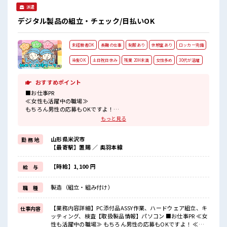
派遣
デジタル製品の組立・チェック/日払いOK
未経験者OK
長期の仕事
制服あり
休憩室あり
ロッカー完備
染髪OK
土日祝日休み
残業 20H未満
女性多め
30代が活躍
おすすめポイント
■お仕事PR
≪女性も活躍中の職場≫
もちろん男性の応募もOKですよ！
≪ちょっとの残業で収入アップ≫
もっと見る
残業は月20時間未満で、
ほどよく稼げます♪
山形県米沢市
勤 務 地
≪週休2日制≫
【最寄駅】置賜 ／ 奥羽本線
週末は家族や友人と一緒にプライベート満喫！
≪モチベーションもUP≫
派手過ぎなければ髪型や髪色自由♪
【時給】1,100 円
給 与
(規定有)≪ラクラク制服アリ≫
制服があるので、
製造（組立・組み付け）
職 種
毎日の服装の悩み解消♪
≪未経験OKの仕事≫
新しいことにチャレンジするのは不安だけど、
【業務内容詳細】PC添付品ASSY作業、ハードウェア組立、キ
仕事内容
しっかり働く環境が整っています！
ッティング、検査【取扱製品情報】パソコン ■お仕事PR ≪女
イチからスキルUP・ステップUP目指していきましょう！
性も活躍中の職場≫ もちろん男性の応募もOKですよ！ ≪ち