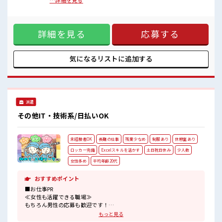
切なサイズに砕く軽作業・砕いた原料を容器に移して整理・
…詳細を見る
作業場の清掃や簡単な点検【取扱製品情報】半導体や太陽光
パネルの材料となるシリコン原料 ■お仕事PR ≪ちょっとの残
業で収入アップ≫ 残業は月20時間未満で、 ほどよく稼げます
詳細を見る
応募する
♪ 制服があると毎日の服選びに悩まずOK♪ ≪未経験でも活
躍できる≫ 新しいことにチャレンジするのは不安だけど、 し
っかり働く環境が整っています！ イチからスキルUP・ステッ
プUP目指していきましょう！ ≪様々なお仕事をご提案≫ 一人
気になるリストに
追加する
で悩まず気軽に相談できる、 派遣のお仕事です！ ■職場の雰
囲気 活気あふれる20代活躍中の職場です☆ 休憩室完備でラン
チや休憩も充実しそう♪ 持ち物が多いあなたにもぴったり☆
ロッカー付き職場♪
派遣
その他IT・技術系/日払いOK
未経験者OK
長期の仕事
残業少なめ
制服あり
休憩室あり
ロッカー完備
Excelスキルを活かす
土日祝日休み
少人数
女性多め
平均年齢20代
おすすめポイント
■お仕事PR
≪女性も活躍できる職場≫
もちろん男性の応募も歓迎です！
≪自分の時間も大切≫
もっと見る
残業はほとんどナシ！