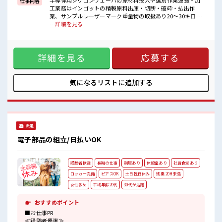
半導体用シリコンウェーハの原材料投入や選別作業運搬・加
仕事内容
■職場の雰囲気
工業務はインゴットの精製原料出庫・切断・破砕・払出作
休憩室でホッと一息リフレッシュ！
業、サンプルレーザーマーク重量物の取扱あり20～30キロ ■
持ち物が多いあなたにもぴったり☆
お仕事PR ≪1日1時間程の残業で収入アップ≫ 残業は月20時間
…詳細を見る
ロッカー付き職場♪
未満で、 ほどよく稼げます♪ ≪動きやすい制服アリ≫ 制服が
程よく残業あり！
あるので、 毎日の服装の悩み解消♪ ≪未経験でも活躍できる
高収入もバッチリ目指せますよ！
≫ 新しいことにチャレンジするのは不安だけど、 しっかり働
詳細を見る
応募する
く環境が整っています！ イチからスキルUP・ステップUP目
指していきましょう！ ≪自分に向いている仕事が探せる≫ 困
った事などがあれば、 担当がしっかりサポートします！ ■職
場の雰囲気 休憩室でホッと一息リフレッシュ！ 持ち物が多い
気になるリストに
追加する
あなたにもぴったり☆ ロッカー付き職場♪ 程よく残業あり！
高収入もバッチリ目指せますよ！
派遣
電子部品の組立/日払いOK
経験者歓迎
長期の仕事
制服あり
休憩室あり
社員食堂あり
ロッカー完備
ピアスOK
土日祝日休み
残業 20H未満
女性多め
平均年齢20代
30代が活躍
おすすめポイント
■お仕事PR
≪経験者優遇≫