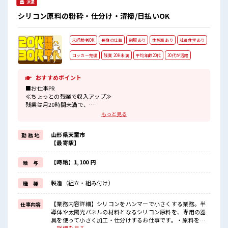
派遣
シリコン原料の粉砕・仕分け・清掃/日払いOK
未経験者OK
長期の仕事
制服あり
休憩室あり
社員食堂あり
ロッカー完備
残業 20H未満
平均年齢20代
30代が活躍
おすすめポイント
■お仕事PR
≪ちょっとの残業で収入アップ≫
残業は月20時間未満で、
ほどよく稼げます♪
もっと見る
制服があると毎日の服選びに悩まずOK♪
≪未経験でも活躍できる≫
山形県天童市
勤 務 地
新しいことにチャレンジするのは不安だけど、
【最寄駅】
しっかり働く環境が整っています！
イチからスキルUP・ステップUP目指していきましょう！
≪様々なお仕事をご提案≫
【時給】1,100 円
給 与
一人で悩まず気軽に相談できる、
派遣のお仕事です！
製造（組立・組み付け）
職 種
■職場の雰囲気
活気あふれる20代活躍中の職場です☆
【業務内容詳細】シリコンをハンマーで小さくする業務。半
仕事内容
休憩室完備でランチや休憩も充実しそう♪
導体や太陽光パネルの材料となるシリコン原料を、専用の器
持ち物が多いあなたにもぴったり☆
具を使って小さく加工・仕分けするお仕事です。・原料を適
ロッカー付き職場♪