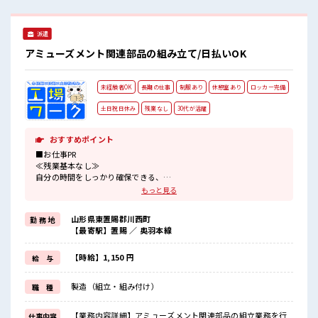
わせやすい♪
派遣
アミューズメント関連部品の組み立て/日払いOK
未経験者OK
長期の仕事
制服あり
休憩室あり
ロッカー完備
土日祝日休み
残業なし
30代が活躍
おすすめポイント
■お仕事PR
≪残業基本なし≫
自分の時間をしっかり確保できる、
残業基本ナシのお仕事♪
もっと見る
オンとオフをきっちり切り替えたい方にオススメ！
≪週休2日制≫
山形県東置賜郡川西町
勤 務 地
週末は家族や友人と一緒にプライベート満喫！
【最寄駅】置賜 ／ 奥羽本線
制服があると毎日の服選びに悩まずOK♪
≪未経験の方も大カンゲイ≫
新しいことにチャレンジするのは不安だけど、
【時給】1,150 円
給 与
しっかり働く環境が整っています！
イチからスキルUP・ステップUP目指していきましょう！
製造（組立・組み付け）
職 種
≪自分に合った期間で働ける≫
福利厚生が整った派遣のお仕事です！
【業務内容詳細】アミューズメント関連部品の組立業務を行
仕事内容