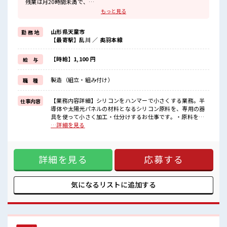
残業は月20時間未満で、
ほどよく稼げます♪
もっと見る
≪ラクラク制服アリ≫
制服があるので、
山形県天童市
勤 務 地
毎日の服装の悩み解消♪
【最寄駅】乱川 ／ 奥羽本線
≪未経験でも活躍できる≫
新しいことにチャレンジするのは不安だけど、
しっかり働く環境が整っています！
【時給】1,100 円
給 与
イチからスキルUP・ステップUP目指していきましょう！
≪様々なお仕事をご提案≫
製造（組立・組み付け）
職 種
一人で悩まず気軽に相談できる、
派遣のお仕事です！
【業務内容詳細】シリコンをハンマーで小さくする業務。半
仕事内容
■職場の雰囲気
導体や太陽光パネルの材料となるシリコン原料を、専用の器
20代が多数活躍中！
具を使って小さく加工・仕分けするお仕事です。・原料を適
社会人経験が浅くてもOK！
切なサイズに砕く軽作業・砕いた原料を容器に移して整理・
…詳細を見る
ここから経験積んでいきましょ！
作業場の清掃や簡単な点検【取扱製品情報】半導体や太陽光
仕事の合間の息抜きは休憩室で♪
パネルの材料となるシリコン原料 ■お仕事PR ≪適度な残業で
持ち物が多いあなたにもぴったり☆
お給料UP≫ 残業は月20時間未満で、 ほどよく稼げます♪ ≪
ロッカー付き職場♪
詳細を見る
応募する
ラクラク制服アリ≫ 制服があるので、 毎日の服装の悩み解消
♪ ≪未経験でも活躍できる≫ 新しいことにチャレンジするの
は不安だけど、 しっかり働く環境が整っています！ イチから
スキルUP・ステップUP目指していきましょう！ ≪様々なお
気になるリストに
追加する
仕事をご提案≫ 一人で悩まず気軽に相談できる、 派遣のお仕
事です！ ■職場の雰囲気 20代が多数活躍中！ 社会人経験が浅
くてもOK！ ここから経験積んでいきましょ！ 仕事の合間の
息抜きは休憩室で♪ 持ち物が多いあなたにもぴったり☆ ロッ
カー付き職場♪