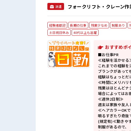
フォークリフト・クレーン作業
派遣
経験者歓迎
長期の仕事
残業少なめ
制服あり
土日祝日休み
40代以上も活躍
おすすめポ
■お仕事PR
≪経験を活かせる
これまでの経験を
ブランクがあって
経験はちょっとだ
≪時間にメリハリ
残業はほとんどナ
場合によってはお
≪週休2日制≫
週末は家族や友人
≪ヘアカラーOK
明るすぎたり奇抜
(規定有)≪動きや
制服があるので、