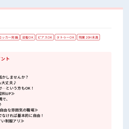
ロッカー完備
染髪OK
ピアスOK
タトゥーOK
残業 20H未満
イント
活かしませんか？
も大丈夫♪
け…という方もOK！
給料UP≫
満で、
♪
で自由な雰囲気の職場≫
でなければ基本的に自由！
すい制服アリ≫