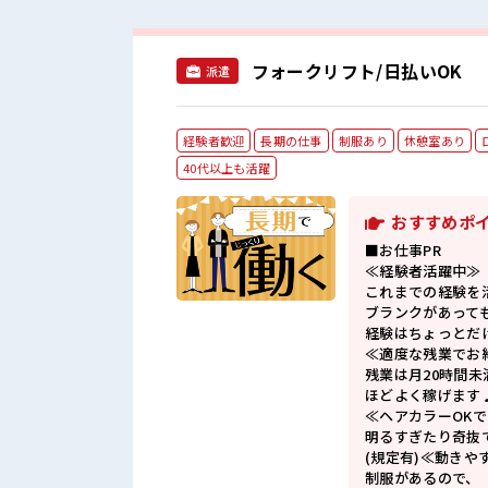
フォークリフト/日払いOK
派遣
経験者歓迎
長期の仕事
制服あり
休憩室あり
40代以上も活躍
おすすめポ
■お仕事PR
≪経験者活躍中≫
これまでの経験を
ブランクがあって
経験はちょっとだ
≪適度な残業でお
残業は月20時間未
ほどよく稼げます
≪ヘアカラーOK
明るすぎたり奇抜
(規定有)≪動きや
制服があるので、