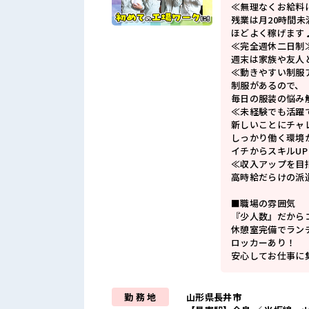
≪無理なくお給料
残業は月20時間未
ほどよく稼げます
≪完全週休二日制
週末は家族や友人
≪動きやすい制服
制服があるので、
毎日の服装の悩み
≪未経験でも活躍
新しいことにチャ
しっかり働く環境
イチからスキルU
≪収入アップを目
高時給だらけの派
■職場の雰囲気
『少人数』だから
休憩室完備でラン
ロッカーあり！
安心してお仕事に
勤 務 地
山形県長井市