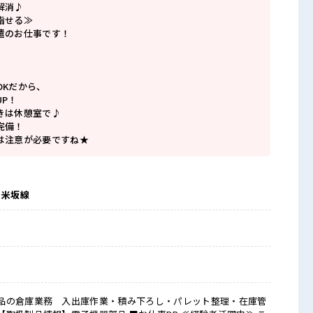
解消♪
指せる≫
遣のお仕事です！
OKだから、
P！
きは休憩室で♪
完備！
は注意が必要ですね★
、米坂線
品の倉庫業務 入出庫作業・積み下ろし・パレット整理・在庫管