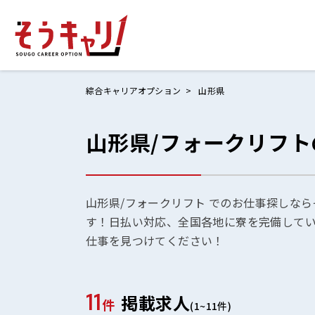
綜合キャリアオプション
山形県
山形県/フォークリフ
ホームにもど
お仕事検索
お気に入りリ
山形県/フォークリフト でのお仕事探しなら
す！日払い対応、全国各地に寮を完備して
お問い合わせ
仕事を見つけてください！
11
掲載求人
ログイン
件
(1~11件)