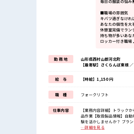
毎日の服装の悩み
■職場の雰囲気
キバツ過ぎなけれ
あなたの個性を大
休憩室完備でラン
持ち物が多いあな
ロッカー付き職場
勤 務 地
山形県西村山郡河北町
【最寄駅】さくらんぼ東根 ／
給 与
【時給】1,150 円
職 種
フォークリフト
仕事内容
【業務内容詳細】トラックか
品作業【取扱製品情報】自動車部品製造の材料 ■お仕事PR
験を活かしませんか？ ブラン
時間にメリハリを≫ 残業はほ
…詳細を見る
休2日制≫ 週末は家族や友人