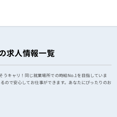
ログイン
閉じる
トの求人情報一覧
る
スト
そうキャリ！同じ就業場所での時給No.1を目指していま
いるので安心してお仕事ができます。あなたにぴったりのお