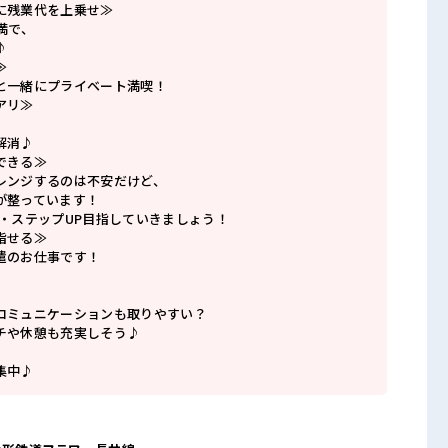
に残業代を上乗せ≫
満で、
♪
≫
と一緒にプライベート満喫！
アリ≫
解消♪
できる≫
レンジするのは不安だけど、
が整っています！
P・ステップUP目指していきましょう！
指せる≫
遣のお仕事です！
コミュニケーションも取りやすい？
チや休憩も充実しそう♪
集中♪