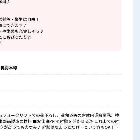
解消♪
ば髪色・髪型は自由！
事にできます♪
チや休憩も充実しそう♪
たにもぴったり☆
♪
 奥羽本線
らフォークリフトでの荷下ろし、荷積み等の倉庫内運搬業務、検
 ≪経験を活かせる≫ これまでの経
クがあっても大丈夫♪ 経験はちょっとだけ…という方もOK！ ≪
とんどナシ！ 場合によってはお願いすることもあります♪ ≪週
と一緒にプライベート満喫！ ≪ヘアカラーOKで自由な雰囲気の