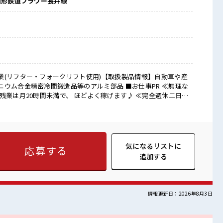
山形鉄道フラワー長井線
業(リフター・フォークリフト使用)【取扱製品情報】自動車や産
精密冷間鍛造品等のアルミ部品 ■お仕事PR ≪無理な
残業は月20時間未満で、 ほどよく稼げます♪ ≪完全週休二日制
プライベート満喫！ ≪動きやすい制服アリ≫ 制服があるので、
未経験でも活躍できる≫ 新しいことにチャレンジするのは不安だ
っています！ イチからスキルUP・ステップUP目指していきまし
時給だらけの派遣のお仕事です！ ■職場の雰囲気 『少人
ンも取りやすい？ 休憩室完備でランチや休憩も充実しそう♪ ロ
気になるリストに
応募する
事に集中♪
追加する
情報更新日：2026年8月3日