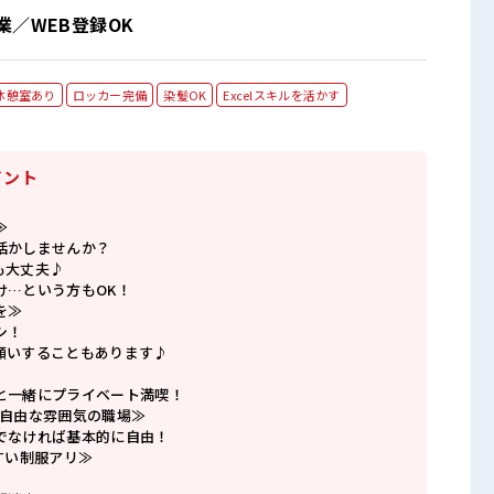
／WEB登録OK
休憩室あり
ロッカー完備
染髪OK
Excelスキルを活かす
イント
≫
活かしませんか？
も大丈夫♪
け…という方もOK！
を≫
シ！
願いすることもあります♪
と一緒にプライベート満喫！
で自由な雰囲気の職場≫
でなければ基本的に自由！
すい制服アリ≫