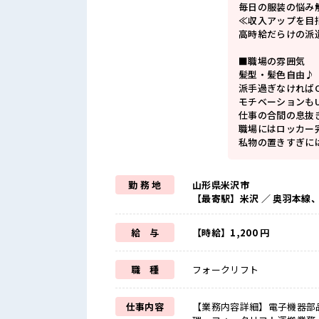
毎日の服装の悩み
≪収入アップを目
高時給だらけの派
■職場の雰囲気
髪型・髪色自由♪
派手過ぎなければ
モチベーションもU
仕事の合間の息抜
職場にはロッカー
私物の置きすぎに
勤 務 地
山形県米沢市
【最寄駅】米沢 ／ 奥羽本線
給 与
【時給】1,200 円
職 種
フォークリフト
仕事内容
【業務内容詳細】電子機器部