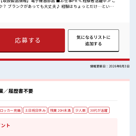
子機器部品 ■お仕事PR ≪経験者活躍中≫ こ
か？ ブランクがあっても大丈夫♪ 経験はちょっとだけ…という
料UP≫ 残業は月20時間未満で、 ほどよく稼げます♪ ≪ヘアカ
≫ 明るすぎたり奇抜でなければ基本的に自由！ (規定有)≪動き
ので、 毎日の服装の悩み解消♪ ≪収入アップを目指せる≫ 高時
Kだか
 仕事の合間の息抜きは休憩室で♪ 職場にはロッカー完備！ 私物の
気になるリストに
応募する
ね★
追加する
情報更新日：2026年8月3日
業／履歴書不要
ロッカー完備
土日祝日休み
残業 20H未満
少人数
30代が活躍
イント