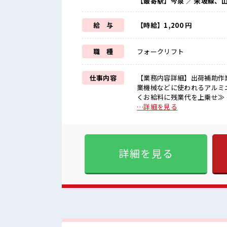
【最寄駅】今泉 ／ 米坂線、
給 与
【時給】1,200 円
職 種
フォークリフト
仕事内容
【業務内容詳細】出荷補助作
業機械などに使われるアルミニウム合金
くお給料に残業代を上乗せ≫ 
≫ 週末は家族や友人と一緒に
…詳細を見る
毎日の服装の悩み解消♪ ≪
けど、 しっかり働く環境が整
ょう！ ≪収入アップを目指せる≫ 高
数』だからコミュニケーショ
詳細を見る
ッカーあり！ 安心してお仕