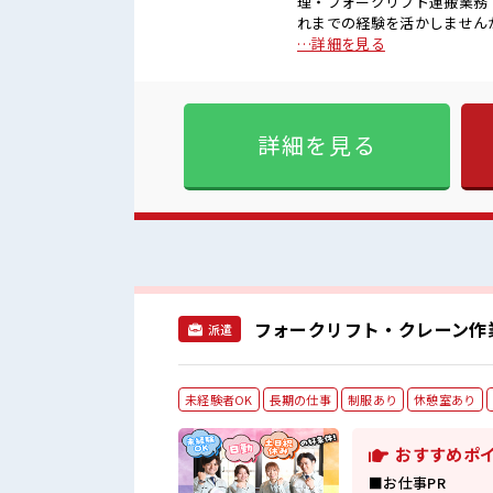
理・フォークリフト運搬業務【取扱製品情報】電
れまでの経験を活かしません
方もOK！ ≪適度な残業でお給
…詳細を見る
ラーOKで自由な雰囲気の職場
やすい制服アリ≫ 制服がある
給だらけの派遣のお仕事です！ ■職場の雰囲気 髪型・髪色自由♪ 派手過ぎなければO
ら、 モチベーションもUP！
詳細を見る
置きすぎには注意が必要です
フォークリフト・クレーン作
派遣
未経験者OK
長期の仕事
制服あり
休憩室あり
おすすめポ
■お仕事PR