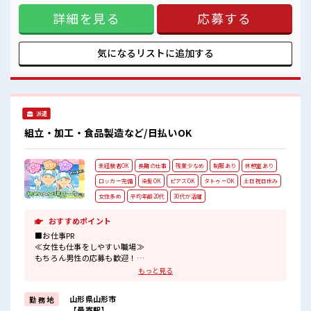
もちろん男性の応募もOKですよ！
に集中したい方や、ものづくりに興味がある方におすすめの
少人数の職場でこじんまり。
詳細を見る
応募する
お仕事です。【取扱製品】電子部品に使用されるアルミケー
職場の仲間との交流もできちゃうかも？
ス ■お仕事PR ≪自分に向いてる扶養内のお仕事≫ 扶養内OK
なので、 主婦&主夫さんも気軽にご応募くださいね♪ ≪女性
も活躍できる職場≫ もちろん男性の応募も歓迎です！ ≪残業
気になるリストに
追加する
で収入アップ≫ 高収入を希望される方にオススメ。 残業は月
20時間以上あります♪ ≪ヘアカラーOKで自由な雰囲気の職
場≫ 明るすぎたり奇抜でなければ基本的に自由！ (規定有)≪
機能的な制服アリ≫ 制服があるので、 毎日の服装の悩み解消
♪ ≪様々なお仕事をご提案≫ 一人で悩まず気軽に相談でき
派遣
る、 派遣のお仕事です！ ■職場の雰囲気 女性多めで休み時間
は女子トークがあふれる職場です！ もちろん男性の応募もOK
組立・加工・食品製造など/日払いOK
ですよ！ 少人数の職場でこじんまり。 職場の仲間との交流も
できちゃうかも？
未経験者OK
長期の仕事
残業少なめ
制服あり
休憩室あり
ロッカー完備
染髪OK
ピアスOK
タトゥーOK
土日祝日休み
女性多め
平均年齢20代
30代が活躍
おすすめポイント
■お仕事PR
≪女性も仕事をしやすい職場≫
もちろん男性の応募も歓迎！
≪プライベートが充実する≫
もっと見る
場合によってはお願いすることもありますが、
残業はほとんどナシ！
山形県山形市
勤 務 地
≪完全週休二日制≫
【最寄駅】