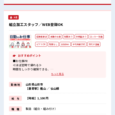
性の応募も歓迎！ ≪無理なく働ける≫ 場合によってはお願い
することもありますが、 残業はほとんどナシ！ ≪モチベーシ
ョンもUP≫ 派手過ぎなければ髪型や髪色自由♪ (規定有)≪未
経験OKの仕事≫ 新しいことにチャレンジするのは不安だけ
派遣
ど、 しっかり働く環境が整っています！ イチからスキルUP・
ステップUP目指していきましょう！ ■職場の雰囲気 女性が多
組立加工スタッフ／WEB登録OK
めの職場です♪ 髪型にこだわりのあるアナタは必見！ 髪型自
由な職場！ 休憩室完備でランチや休憩も充実しそう♪ ロッカ
ーあり！ 安心してお仕事に集中♪
経験者歓迎
長期の仕事
制服あり
休憩室あり
ロッカー完備
ピアスOK
残業なし
女性多め
平均年齢20代
30代が活躍
おすすめポイント
■お仕事PR
≪ほぼ定時で帰れる≫
時間をしっかり確保できる、
残業基本ナシのお仕事♪
もっと見る
オンとオフをきっちり切り替えたい方にオススメ！
≪経験者優遇≫
山形県山形市
勤 務 地
これまでの経験を活かしませんか？
【最寄駅】楯山 ／ 仙山線
ブランクがあっても大丈夫♪
経験はちょっとだけ…という方もOK！
≪女性も活躍できる職場≫
【時給】1,100 円
給 与
もちろん男性の応募も歓迎です！
制服があると毎日の服選びに悩まずOK♪
製造（組立・組み付け）
職 種
≪収入アップを目指せる≫
高時給だらけの派遣のお仕事です！