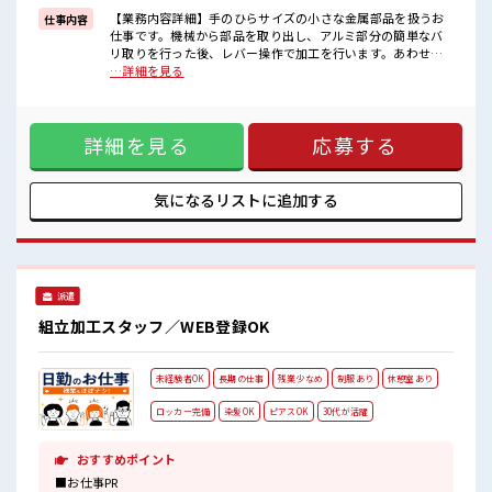
【業務内容詳細】手のひらサイズの小さな金属部品を扱うお
仕事内容
■職場の雰囲気
仕事です。機械から部品を取り出し、アルミ部分の簡単なバ
女性も活躍しやすい雰囲気の職場です！
リ取りを行った後、レバー操作で加工を行います。あわせ
20代活躍中のフレッシュな職場です☆
て、完成品の目視検査もお任せします。【取扱製品情報】医
…詳細を見る
休憩室でホッと一息リフレッシュ！
療・通信・半導体業界の精密機械部品 ■お仕事PR ≪ほぼ定時
持ち物が多いあなたにもぴったり☆
で帰れる≫ 時間をしっかり確保できる、 残業基本ナシのお仕
ロッカー付き職場♪
事♪ オンとオフをきっちり切り替えたい方にオススメ！ ≪経
詳細を見る
応募する
験者優遇≫ これまでの経験を活かしませんか？ ブランクがあ
っても大丈夫♪ 経験はちょっとだけ…という方もOK！ ≪女
性も活躍できる職場≫ もちろん男性の応募も歓迎です！ 制服
があると毎日の服選びに悩まずOK♪ ≪収入アップを目指せる
気になるリストに
追加する
≫ 高時給だらけの派遣のお仕事です！ ■職場の雰囲気 女性も
活躍しやすい雰囲気の職場です！ 20代活躍中のフレッシュな
職場です☆ 休憩室でホッと一息リフレッシュ！ 持ち物が多い
あなたにもぴったり☆ ロッカー付き職場♪
派遣
組立加工スタッフ／WEB登録OK
未経験者OK
長期の仕事
残業少なめ
制服あり
休憩室あり
ロッカー完備
染髪OK
ピアスOK
30代が活躍
おすすめポイント
■お仕事PR