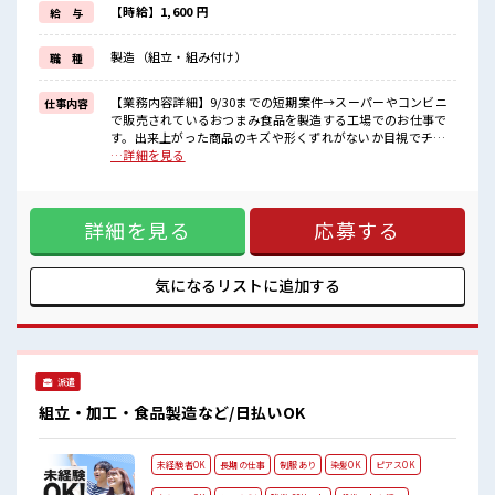
明るすぎたり奇抜でなければ基本的に自由！
【時給】1,600 円
給 与
(規定有)制服があると毎日の服選びに悩まずOK♪
≪収入アップを目指せる≫
製造（組立・組み付け）
職 種
高時給だらけの派遣のお仕事です！
■職場の雰囲気
【業務内容詳細】9/30までの短期案件→スーパーやコンビニ
仕事内容
女性が多い職場ですが男女は問いません！
で販売されているおつまみ食品を製造する工場でのお仕事で
応募お待ちしております！
す。出来上がった商品のキズや形くずれがないか目視でチェ
キバツ過ぎなければ髪色・髪型は自由！
ック問題のない商品を袋や箱へ包装・箱詰め包装後の商品を
…詳細を見る
あなたの個性を大事にできます♪
次の工程へ運ぶ軽作業扱う商品は軽量なので、体への負担は
残業はほとんどありません！
少なめです。作業は決められた手順の繰り返しなので、工場
勤務が初めての方も安心してスタートできます。工場内は空
詳細を見る
応募する
調完備で一年中快適！清潔な食品工場で、コツコツ・モクモ
ク作業が好きな方におすすめのお仕事です。【取扱製品情
報】サラミ・ビーフジャーキー・チーズ加工品などのおつま
み食品・食肉加工品 ■お仕事PR ≪女性も活躍中の職場≫ もち
気になるリストに
追加する
ろん男性の応募もOKですよ！ ≪自分の時間も大切≫ 残業は
ほとんどナシ！ 場合によってはお願いすることもあります♪
≪週休2日制≫ 週末は家族や友人と一緒にプライベート満喫！
≪ヘアカラーOKで自由な雰囲気の職場≫ 明るすぎたり奇抜で
なければ基本的に自由！ (規定有)制服があると毎日の服選び
派遣
に悩まずOK♪ ≪収入アップを目指せる≫ 高時給だらけの派
遣のお仕事です！ ■職場の雰囲気 女性が多い職場ですが男女
組立・加工・食品製造など/日払いOK
は問いません！ 応募お待ちしております！ キバツ過ぎなけれ
ば髪色・髪型は自由！ あなたの個性を大事にできます♪ 残業
はほとんどありません！
未経験者OK
長期の仕事
制服あり
染髪OK
ピアスOK