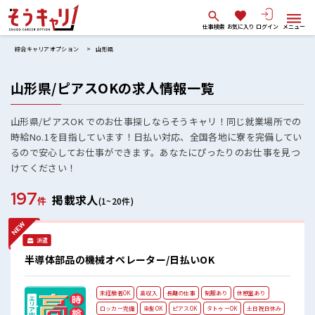
仕事検索
お気に入り
ログイン
メニュー
綜合キャリアオプション
山形県
山形県/ピアスOKの求人情報一覧
山形県/ピアスOK でのお仕事探しならそうキャリ！同じ就業場所での
時給No.1を目指しています！日払い対応、全国各地に寮を完備してい
るので安心してお仕事ができます。あなたにぴったりのお仕事を見つ
けてください！
197
掲載求人
件
(1~20件)
派遣
半導体部品の機械オペレーター/日払いOK
未経験者OK
高収入
長期の仕事
制服あり
休憩室あり
ロッカー完備
染髪OK
ピアスOK
タトゥーOK
土日祝日休み