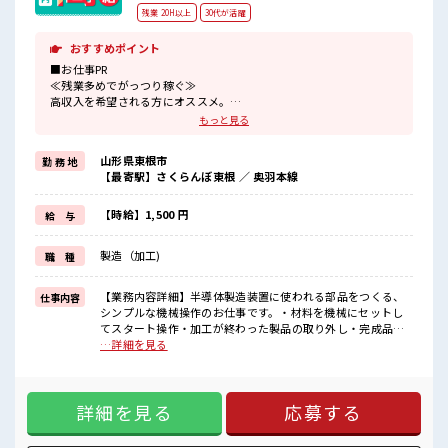
残業 20H以上
30代が活躍
おすすめポイント
■お仕事PR
≪残業多めでがっつり稼ぐ≫
高収入を希望される方にオススメ。
残業は月20時間以上あります♪
もっと見る
≪週休2日制≫
週末は家族や友人と一緒にプライベート満喫！
山形県東根市
勤 務 地
≪モチベーションもUP≫
【最寄駅】さくらんぼ東根 ／ 奥羽本線
派手過ぎなければ髪型や髪色自由♪
(規定有)≪動きやすい制服アリ≫
制服があるので、
【時給】1,500 円
給 与
毎日の服装の悩み解消♪
≪未経験でも活躍できる≫
製造（加工)
職 種
新しいことにチャレンジするのは不安だけど、
しっかり働く環境が整っています！
イチからスキルUP・ステップUP目指していきましょう！
【業務内容詳細】半導体製造装置に使われる部品をつくる、
仕事内容
シンプルな機械操作のお仕事です。・材料を機械にセットし
■職場の雰囲気
てスタート操作・加工が終わった製品の取り外し・完成品の
髪型・髪色自由♪
カンタンな測定チェック作業は決まった手順で進めるので、
…詳細を見る
派手過ぎなければOKだから、
未経験の方でも安心してスタートできます◎【取扱製品情
モチベーションもUP！
報】半導体製造装置などに使用される部品 ■お仕事PR ≪残業
一息つける休憩スペースもあります！
多めでがっつり稼ぐ≫ 高収入を希望される方にオススメ。 残
ロッカーあり！
詳細を見る
応募する
業は月20時間以上あります♪ ≪週休2日制≫ 週末は家族や友
安心してお仕事に集中♪
人と一緒にプライベート満喫！ ≪モチベーションもUP≫ 派手
過ぎなければ髪型や髪色自由♪ (規定有)≪動きやすい制服ア