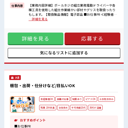
高時給だらけの派遣のお仕事です！
【業務内容詳細】ボールネジの組立業務電動ドライバーや各
仕事内容
種工具を使用した組立作業細かい部材やグリスを取扱ったり
■職場の雰囲気
もします。【取扱製品情報】電子部品 ■お仕事PR ≪経験者優
女性も活躍しやすい雰囲気の職場です！
遇≫ これまでの経験を活かしませんか？ ブランクがあっても
…詳細を見る
20代活躍中のフレッシュな職場です☆
大丈夫♪ 経験はちょっとだけ…という方もOK！ ≪女性も仕
休憩室で自分タイム！
事をしやすい職場≫ もちろん男性の応募も歓迎！ ≪ちょっと
のんびりスマホチェック♪
の残業で収入アップ≫ 残業は月20時間未満で、 ほどよく稼げ
詳細を見る
応募する
ます♪ ≪土日祝休のお仕事≫ 家族や友人と一緒にプライベー
ト満喫！ 制服があると毎日の服選びに悩まずOK♪ ≪収入ア
ップを目指せる≫ 高時給だらけの派遣のお仕事です！ ■職場
の雰囲気 女性も活躍しやすい雰囲気の職場です！ 20代活躍中
気になるリストに
追加する
のフレッシュな職場です☆ 休憩室で自分タイム！ のんびりス
マホチェック♪
派遣
梱包・出荷・仕分けなど/日払いOK
未経験者OK
長期の仕事
制服あり
ピアスOK
土日祝日休み
残業 20H未満
女性多め
平均年齢20代
30代が活躍
おすすめポイント
■お仕事PR