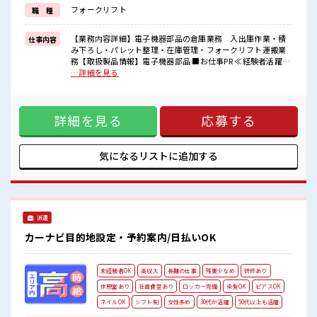
制服があるので、
フォークリフト
職 種
毎日の服装の悩み解消♪
≪収入アップを目指せる≫
高時給だらけの派遣のお仕事です！
【業務内容詳細】電子機器部品の倉庫業務 入出庫作業・積
仕事内容
み下ろし・パレット整理・在庫管理・フォークリフト運搬業
■職場の雰囲気
務【取扱製品情報】電子機器部品 ■お仕事PR ≪経験者活躍中
髪型・髪色自由♪
≫ これまでの経験を活かしませんか？ ブランクがあっても大
…詳細を見る
派手過ぎなければOKだから、
丈夫♪ 経験はちょっとだけ…という方もOK！ ≪適度な残業
モチベーションもUP！
でお給料UP≫ 残業は月20時間未満で、 ほどよく稼げます♪
仕事の合間の息抜きは休憩室で♪
≪ヘアカラーOKで自由な雰囲気の職場≫ 明るすぎたり奇抜で
職場にはロッカー完備！
詳細を見る
応募する
なければ基本的に自由！ (規定有)≪動きやすい制服アリ≫ 制
私物の置きすぎには注意が必要ですね★
服があるので、 毎日の服装の悩み解消♪ ≪収入アップを目指
せる≫ 高時給だらけの派遣のお仕事です！ ■職場の雰囲気 髪
型・髪色自由♪ 派手過ぎなければOKだから、 モチベーショ
気になるリストに
追加する
ンもUP！ 仕事の合間の息抜きは休憩室で♪ 職場にはロッカー
完備！ 私物の置きすぎには注意が必要ですね★
派遣
カーナビ目的地設定・予約案内/日払いOK
未経験者OK
高収入
長期の仕事
残業少なめ
研修あり
休憩室あり
社員食堂あり
ロッカー完備
染髪OK
ピアスOK
ネイルOK
シフト制
女性多め
30代が活躍
50代以上も活躍