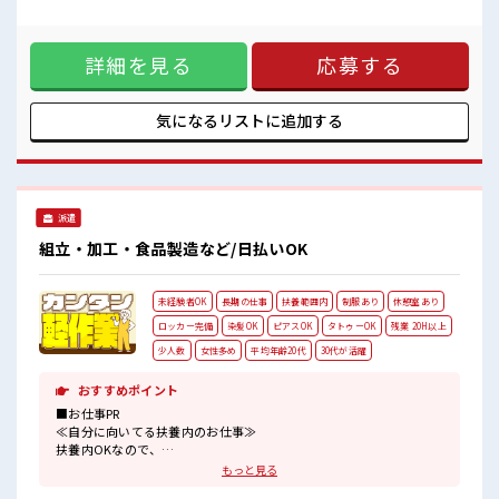
稼ぎたい方は必見！
20時間以上あります♪ ≪髪色自由で自分らしく働く≫ 明るす
未経験から始めた方もイッパイ！
ぎたり奇抜でなければ基本的に自由！ (規定有)制服があると
まずはチャレンジしてみませんか？
毎日の服選びに悩まずOK♪ ≪未経験でも活躍できる≫ 新し
詳細を見る
応募する
いことにチャレンジするのは不安だけど、 しっかり働く環境
が整っています！ イチからスキルUP・ステップUP目指して
いきましょう！ ≪自分に向いている仕事が探せる≫ 困った事
などがあれば、 担当がしっかりサポートします！ ■職場の雰
気になるリストに
追加する
囲気 派手すぎなければ多少のヘアカラーもOKなのはウレシイ
Point☆ 残業多め！ 稼ぎたい方は必見！ 未経験から始めた方
もイッパイ！ まずはチャレンジしてみませんか？
派遣
組立・加工・食品製造など/日払いOK
未経験者OK
長期の仕事
扶養範囲内
制服あり
休憩室あり
ロッカー完備
染髪OK
ピアスOK
タトゥーOK
残業 20H以上
少人数
女性多め
平均年齢20代
30代が活躍
おすすめポイント
■お仕事PR
≪自分に向いてる扶養内のお仕事≫
扶養内OKなので、
主婦&主夫さんも気軽にご応募くださいね♪
もっと見る
≪女性も働きやすい職場≫