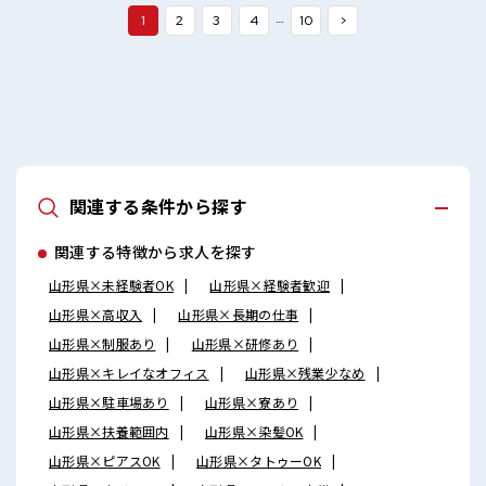
製造装置用ゴム部品・医療機器用ゴム部品・測量機器用ゴム
…
1
2
3
4
10
>
部品 ■お仕事PR ≪無理なく働ける≫ 場合によってはお願いす
ることもありますが、 残業はほとんどナシ！ ≪モチベーショ
ンもUP≫ 派手過ぎなければ髪型や髪色自由♪ (規定有)制服が
あると毎日の服選びに悩まずOK♪ ≪未経験OKの仕事≫ 新し
いことにチャレンジするのは不安だけど、 しっかり働く環境
が整っています！ イチからスキルUP・ステップUP目指して
いきましょう！ ≪様々なお仕事をご提案≫ 一人で悩まず気軽
に相談できる、 派遣のお仕事です！ ■職場の雰囲気 髪型にこ
だわりのあるアナタは必見！ 髪型自由な職場！ 一息つける休
憩スペースもあります！ 職場にはロッカー完備！ 私物の置き
関連する条件から探す
すぎには注意が必要ですね★
関連する特徴から求人を探す
山形県×未経験者OK
山形県×経験者歓迎
山形県×高収入
山形県×長期の仕事
山形県×制服あり
山形県×研修あり
山形県×キレイなオフィス
山形県×残業少なめ
山形県×駐車場あり
山形県×寮あり
山形県×扶養範囲内
山形県×染髪OK
山形県×ピアスOK
山形県×タトゥーOK