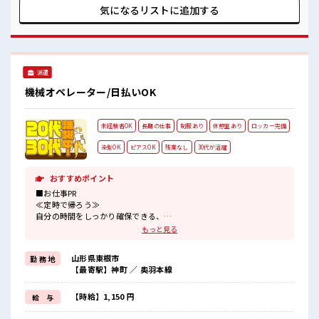
リ≫ 制服があるので、 毎日の服装の悩み解消♪ ≪未経験でも
気になるリストに
追加する
活躍できる≫ 新しいことにチャレンジするのは不安だけど、
しっかり働く環境が整っています！ イチからスキルUP・ステ
ップUP目指していきましょう！ ■職場の雰囲気 髪型・髪色自
由♪ 派手過ぎなければOKだから、 モチベーションもUP！ 一
息つける休憩スペースもあります！ ロッカーあり！ 安心して
派遣
お仕事に集中♪
機械オペレーター/日払いOK
未経験者OK
長期の仕事
制服あり
休憩室あり
ロッカー完備
染髪OK
ピアスOK
残業なし
30代が活躍
おすすめポイント
■お仕事PR
≪定時で帰ろう≫
自分の時間をしっかり確保できる、
残業基本ナシのお仕事♪
もっと見る
≪髪色自由で自分らしく働く≫
明るすぎたり奇抜でなければ基本的に自由！
山形県東根市
勤 務 地
(規定有)制服があると毎日の服選びに悩まずOK♪
【最寄駅】神町 ／ 奥羽本線
≪初めての仕事だけど自分にもできそう≫
新しいことにチャレンジするのは不安だけど、
しっかり働く環境が整っています！
【時給】1,150 円
給 与
イチからスキルUP・ステップUP目指していきましょう！
≪自分に向いている仕事が探せる≫