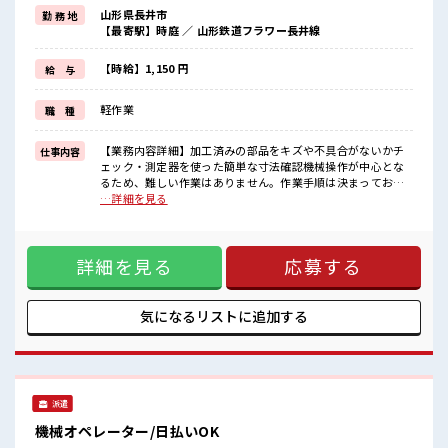
もちろん男性の応募も歓迎ですよ！
山形県長井市
勤 務 地
≪稼ぎたい人向け≫
【最寄駅】時庭 ／ 山形鉄道フラワー長井線
高収入を希望される方にオススメ。
残業は月20時間以上あります♪
≪モチベーションもUP≫
【時給】1,150 円
給 与
派手過ぎなければ髪型や髪色自由♪
(規定有)≪機能的な制服アリ≫
軽作業
職 種
制服があるので、
毎日の服装の悩み解消♪
≪自分に向いている仕事が探せる≫
【業務内容詳細】加工済みの部品をキズや不具合がないかチ
仕事内容
困った事などがあれば、
ェック・測定器を使った簡単な寸法確認機械操作が中心とな
担当がしっかりサポートします！
るため、難しい作業はありません。作業手順は決まってお
り、先輩社員が丁寧に指導するので製造未経験の方も安心し
…詳細を見る
■職場の雰囲気
てスタートできます。モクモクと作業に集中したい方や、も
女性も活躍しやすい雰囲気の職場です！
のづくりに興味がある方におすすめのお仕事です。【取扱製
『少人数』だからコミュニケーションも取りやすい？
品】・自動車用アルミ部品 ■お仕事PR ≪自分に向いてる扶養
髪型・髪色自由♪
詳細を見る
応募する
内のお仕事≫ 扶養内OKなので、 主婦&主夫さんも気軽にご応
派手過ぎなければOKだから、
募くださいね♪ ≪女性も働きやすい職場≫ もちろん男性の応
モチベーションもUP！
募も歓迎ですよ！ ≪稼ぎたい人向け≫ 高収入を希望される方
にオススメ。 残業は月20時間以上あります♪ ≪モチベーショ
気になるリストに
追加する
ンもUP≫ 派手過ぎなければ髪型や髪色自由♪ (規定有)≪機能
的な制服アリ≫ 制服があるので、 毎日の服装の悩み解消♪ ≪
自分に向いている仕事が探せる≫ 困った事などがあれば、 担
当がしっかりサポートします！ ■職場の雰囲気 女性も活躍し
やすい雰囲気の職場です！ 『少人数』だからコミュニケーシ
派遣
ョンも取りやすい？ 髪型・髪色自由♪ 派手過ぎなければOK
だから、 モチベーションもUP！
機械オペレーター/日払いOK