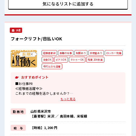
環境です。社員食堂・休憩室を完備しており、車・バイク・
気になるリストに
追加する
自転車での通勤も可能です。【取扱製品情報】自動車・トラ
ック・建設機械などに使用されるエンジンピストン ■お仕事
PR ≪残業多めでがっつり稼ぐ≫ 高収入を希望される方にオス
スメ。 残業は月20時間以上あります♪ ≪髪色自由で自分らし
く働く≫ 明るすぎたり奇抜でなければ基本的に自由！ (規定
派遣
有)≪ラクラク制服アリ≫ 制服があるので、 毎日の服装の悩
み解消♪ ≪未経験でも活躍できる≫ 新しいことにチャレンジ
フォークリフト/日払いOK
するのは不安だけど、 しっかり働く環境が整っています！ イ
チからスキルUP・ステップUP目指していきましょう！ ≪自
分に合った期間で働ける≫ 福利厚生が整った派遣のお仕事で
経験者歓迎
長期の仕事
制服あり
休憩室あり
ロッカー完備
す！ ■職場の雰囲気 キバツ過ぎなければ髪色・髪型は自由！
あなたの個性を大事にできます♪ 残業多め！ 稼ぎたい方は必
染髪OK
ピアスOK
タトゥーOK
残業 20H未満
見！ サポートもバッチリだから未経験からでも安心してスタ
40代以上も活躍
ートできますよ！
おすすめポイント
■お仕事PR
≪経験者活躍中≫
これまでの経験を活かしませんか？
ブランクがあっても大丈夫♪
もっと見る
経験はちょっとだけ…という方もOK！
≪適度な残業でお給料UP≫
山形県米沢市
勤 務 地
残業は月20時間未満で、
【最寄駅】米沢 ／ 奥羽本線、米坂線
ほどよく稼げます♪
≪ヘアカラーOKで自由な雰囲気の職場≫
明るすぎたり奇抜でなければ基本的に自由！
【時給】1,200 円
給 与
(規定有)≪動きやすい制服アリ≫