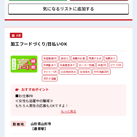
事♪ ≪週休2日制≫ 週末は家族や友人と一緒にプライベート
満喫！ ≪ヘアカラーOKで自由な雰囲気の職場≫ 明るすぎた
気になるリストに
追加する
り奇抜でなければ基本的に自由！ (規定有)≪動きやすい制服
アリ≫ 制服があるので、 毎日の服装の悩み解消♪ ≪初めての
仕事だけど自分にもできそう≫ 新しいことにチャレンジする
のは不安だけど、 しっかり働く環境が整っています！ イチか
らスキルUP・ステップUP目指していきましょう！ ■職場の
派遣
雰囲気 髪型にこだわりのあるアナタは必見！ 髪型自由な職
場！ 休憩室でホッと一息リフレッシュ！ 持ち物が多いあなた
加工フードづくり/日払いOK
にもぴったり☆ ロッカー付き職場♪
未経験者OK
高収入
長期の仕事
残業少なめ
制服あり
休憩室あり
社員食堂あり
ロッカー完備
染髪OK
ピアスOK
タトゥーOK
土日祝日休み
女性多め
平均年齢20代
30代が活躍
おすすめポイント
■お仕事PR
≪女性も活躍中の職場≫
もちろん男性の応募もOKですよ！
≪自分の時間も大切≫
もっと見る
残業はほとんどナシ！
場合によってはお願いすることもあります♪
山形県山形市
勤 務 地
≪週休2日制≫
【最寄駅】
週末は家族や友人と一緒にプライベート満喫！
≪ヘアカラーOKで自由な雰囲気の職場≫