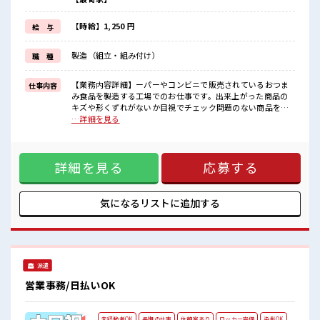
週末は家族や友人と一緒にプライベート満喫！
≪ヘアカラーOKで自由な雰囲気の職場≫
明るすぎたり奇抜でなければ基本的に自由！
【時給】1,250 円
給 与
(規定有)≪機能的な制服アリ≫
制服があるので、
製造（組立・組み付け）
職 種
毎日の服装の悩み解消♪
≪様々なお仕事をご提案≫
一人で悩まず気軽に相談できる、
【業務内容詳細】ーパーやコンビニで販売されているおつま
仕事内容
派遣のお仕事です！
み食品を製造する工場でのお仕事です。出来上がった商品の
キズや形くずれがないか目視でチェック問題のない商品を袋
■職場の雰囲気
や箱へ包装・箱詰め包装後の商品を次の工程へ運ぶ軽作業扱
…詳細を見る
女性が多い職場ですが男女は問いません！
う商品は軽量なので、体への負担は少なめです。作業は決め
応募お待ちしております！
られた手順の繰り返しなので、工場勤務が初めての方も安心
キバツ過ぎなければ髪色・髪型は自由！
してスタートできます。工場内は空調完備で一年中快適！清
あなたの個性を大事にできます♪
詳細を見る
応募する
潔な食品工場で、コツコツ・モクモク作業が好きな方におす
すめのお仕事です。【取扱製品情報】サラミ・ビーフジャー
キー・チーズ加工品などのおつまみ食品・食肉加工品 ■お仕
事PR ≪女性も仕事をしやすい職場≫ もちろん男性の応募も歓
気になるリストに
追加する
迎！ ≪プライベートが充実する≫ 場合によってはお願いする
こともありますが、 残業はほとんどナシ！ ≪完全週休二日制
≫ 週末は家族や友人と一緒にプライベート満喫！ ≪ヘアカラ
ーOKで自由な雰囲気の職場≫ 明るすぎたり奇抜でなければ基
本的に自由！ (規定有)≪機能的な制服アリ≫ 制服があるの
派遣
で、 毎日の服装の悩み解消♪ ≪様々なお仕事をご提案≫ 一人
で悩まず気軽に相談できる、 派遣のお仕事です！ ■職場の雰
営業事務/日払いOK
囲気 女性が多い職場ですが男女は問いません！ 応募お待ちし
ております！ キバツ過ぎなければ髪色・髪型は自由！ あなた
の個性を大事にできます♪
未経験者OK
長期の仕事
休憩室あり
ロッカー完備
染髪OK