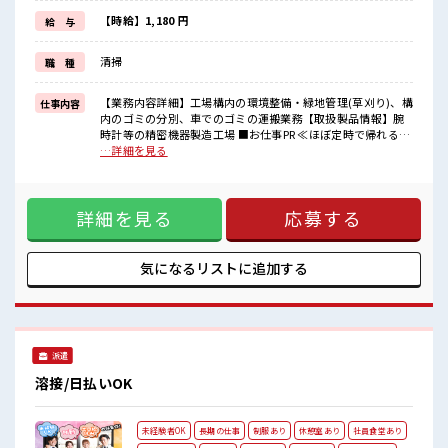
派手過ぎなければ髪型や髪色自由♪
(規定有)≪動きやすい制服アリ≫
【時給】1,180 円
給 与
制服があるので、
毎日の服装の悩み解消♪
清掃
職 種
≪未経験でも活躍できる≫
新しいことにチャレンジするのは不安だけど、
しっかり働く環境が整っています！
【業務内容詳細】工場構内の環境整備・緑地管理(草刈り)、構
仕事内容
イチからスキルUP・ステップUP目指していきましょう！
内のゴミの分別、車でのゴミの運搬業務【取扱製品情報】腕
時計等の精密機器製造工場 ■お仕事PR ≪ほぼ定時で帰れる≫
■職場の雰囲気
時間をしっかり確保できる、 残業基本ナシのお仕事♪ オンと
…詳細を見る
キバツ過ぎなければ髪色・髪型は自由！
オフをきっちり切り替えたい方にオススメ！ ≪完全週休二日
あなたの個性を大事にできます♪
制≫ 週末は家族や友人と一緒にプライベート満喫！ ≪モチベ
残業は基本ないので定時でサクッと帰宅OK！
ーションもUP≫ 派手過ぎなければ髪型や髪色自由♪ (規定
土日祝休みなので、
詳細を見る
応募する
有)≪動きやすい制服アリ≫ 制服があるので、 毎日の服装の
ON/OFFの切替もしやすい！
悩み解消♪ ≪未経験でも活躍できる≫ 新しいことにチャレン
ジするのは不安だけど、 しっかり働く環境が整っています！
イチからスキルUP・ステップUP目指していきましょう！ ■
気になるリストに
追加する
職場の雰囲気 キバツ過ぎなければ髪色・髪型は自由！ あなた
の個性を大事にできます♪ 残業は基本ないので定時でサクッ
と帰宅OK！ 土日祝休みなので、 ON/OFFの切替もしやすい！
派遣
溶接/日払いOK
未経験者OK
長期の仕事
制服あり
休憩室あり
社員食堂あり