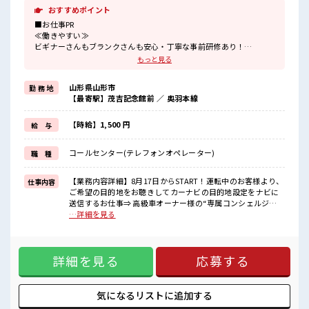
おすすめポイント
■お仕事PR
≪働きやすい≫
ビギナーさんもブランクさんも安心・丁寧な事前研修あり！
≪女性も仕事をしやすい職場≫
もっと見る
もちろん男性の応募も歓迎！
≪無理なく働ける≫
山形県山形市
勤 務 地
場合によってはお願いすることもありますが、
【最寄駅】茂吉記念館前 ／ 奥羽本線
残業はほとんどナシ！
≪モチベーションもUP≫
派手過ぎなければ髪型や髪色自由♪
【時給】1,500 円
給 与
(規定有)≪未経験OKの仕事≫
新しいことにチャレンジするのは不安だけど、
コールセンター(テレフォンオペレーター)
職 種
しっかり働く環境が整っています！
イチからスキルUP・ステップUP目指していきましょう！
【業務内容詳細】8月17日からSTART！運転中のお客様より、
仕事内容
■職場の雰囲気
ご希望の目的地をお聴きしてカーナビの目的地設定をナビに
女性が多めの職場です♪
送信するお仕事⇒ 高級車オーナー様の“専属コンシェルジ
髪型にこだわりのあるアナタは必見！
ュ”のようなお仕事です▼ お仕事の流れ(シンプル)(1) コール
…詳細を見る
髪型自由な職場！
対応(受電のみ)⇒ お客様からのご連絡を受けます(2) ご要望の
休憩室完備でランチや休憩も充実しそう♪
ヒアリング⇒ 「おすすめのレストランを探したい」⇒ 「近く
ロッカーあり！
のホテルを予約したい」 など(3) 検索・ご提案⇒ 専用システ
安心してお仕事に集中♪
詳細を見る
応募する
ムで条件に合う場所を検索⇒お客様に最適な候補をご案内(4)
予約・ナビ設定⇒ ご希望があれば予約を代行⇒カーナビへ目
的地を遠隔設定【取扱製品情報】ロードーサービス ■お仕事
PR ≪働きやすい≫ ビギナーさんもブランクさんも安心・丁寧
気になるリストに
追加する
な事前研修あり！ ≪女性も仕事をしやすい職場≫ もちろん男