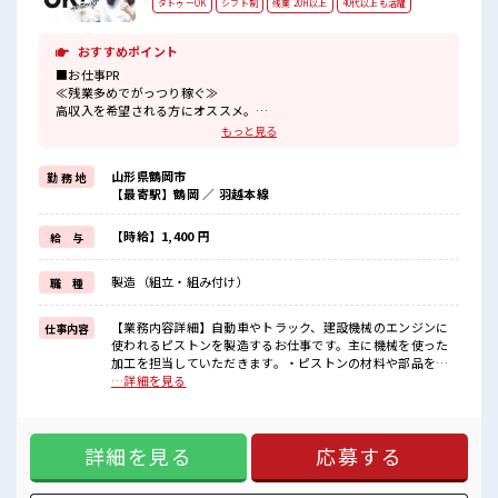
タトゥーOK
シフト制
残業 20H以上
40代以上も活躍
おすすめポイント
■お仕事PR
≪残業多めでがっつり稼ぐ≫
高収入を希望される方にオススメ。
残業は月20時間以上あります♪
もっと見る
≪髪色自由で自分らしく働く≫
明るすぎたり奇抜でなければ基本的に自由！
山形県鶴岡市
勤 務 地
(規定有)≪ラクラク制服アリ≫
【最寄駅】鶴岡 ／ 羽越本線
制服があるので、
毎日の服装の悩み解消♪
≪未経験でも活躍できる≫
【時給】1,400 円
給 与
新しいことにチャレンジするのは不安だけど、
しっかり働く環境が整っています！
製造（組立・組み付け）
職 種
イチからスキルUP・ステップUP目指していきましょう！
≪自分に合った期間で働ける≫
福利厚生が整った派遣のお仕事です！
【業務内容詳細】自動車やトラック、建設機械のエンジンに
仕事内容
使われるピストンを製造するお仕事です。主に機械を使った
■職場の雰囲気
加工を担当していただきます。・ピストンの材料や部品を機
キバツ過ぎなければ髪色・髪型は自由！
械へセット→ボタンを押して機械が自動で加工加工が終わっ
…詳細を見る
あなたの個性を大事にできます♪
た製品を取り出し、キズや変形がないか目視でチェック・測
残業多め！
定器を使ってサイズに問題がないか確認・完成品の仕上げや
稼ぎたい方は必見！
次の工程への運搬などの付帯作業※作業は工程ごとに分かれ
サポートもバッチリだから未経験からでも安心してスタートできま
詳細を見る
応募する
ており、一つひとつ覚えていけるので製造未経験の方も安心
すよ！
です。困ったことがあれば近くの先輩スタッフがサポートし
ます。4勤2休の交替勤務で、残業もあるためしっかり稼げる