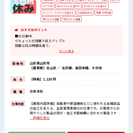
ピアスOK
Wordスキルを活かす
Excelスキルを活かす
ネットワークスキルを活かす
土日祝日休み
残業 20H未満
40代以上も活躍
50代以上も活躍
おすすめポイント
■お仕事PR
≪ちょっとの残業で収入アップ≫
残業は月20時間未満で、
ほどよく稼げます♪
もっと見る
≪週休2日制≫
週末は家族や友人と一緒にプライベート満喫！
山形県山形市
勤 務 地
≪髪型自由≫
【最寄駅】北山形 ／ 左沢線、奥羽本線、その他
基本的に髪色自由で明るすぎたり奇抜でなければOKです！
(規定有)≪未経験の方も大カンゲイ≫
新しいことにチャレンジするのは不安だけど、
【時給】1,220 円
給 与
しっかり働く環境が整っています！
イチからスキルUP・ステップUP目指していきましょう！
営業事務
職 種
≪自分に合った期間で働ける≫
福利厚生が整った派遣のお仕事です！
【業務内容詳細】自動車や建設機械などに使われる金属部品
仕事内容
■職場の雰囲気
の加工を支える、生産管理事務のお仕事です。お客様からお
髪型・髪色自由♪
預かりした製品の受付・加工手配納期に合わせた製造スケジ
派手過ぎなければOKだから、
ュールの確認製品の出荷手配や伝票作成担当のお客様との納
…詳細を見る
モチベーションもUP！
期調整やお問い合わせ対応電話・メール対応、データ入力な
休憩室でホッと一息リフレッシュ！
どの事務作業工場とお客様の間に立ち、製品が予定通りに出
職場にはロッカー完備！
荷できるようサポートするポジションです。パソコンの基本