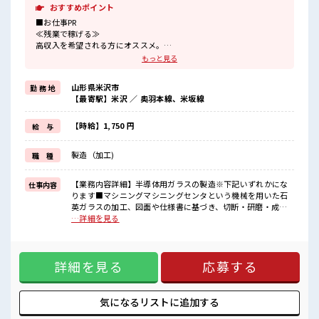
おすすめポイント
■お仕事PR
≪残業で稼げる≫
高収入を希望される方にオススメ。
残業は月20時間以上あります♪
もっと見る
≪髪色自由で自分らしく働く≫
明るすぎたり奇抜でなければ基本的に自由！
山形県米沢市
勤 務 地
(規定有)≪ラクラク制服アリ≫
【最寄駅】米沢 ／ 奥羽本線、米坂線
制服があるので、
毎日の服装の悩み解消♪
≪未経験OKの仕事≫
【時給】1,750 円
給 与
新しいことにチャレンジするのは不安だけど、
しっかり働く環境が整っています！
製造（加工)
職 種
イチからスキルUP・ステップUP目指していきましょう！
≪様々なお仕事をご提案≫
一人で悩まず気軽に相談できる、
【業務内容詳細】半導体用ガラスの製造※下記いずれかにな
仕事内容
派遣のお仕事です！
ります■マシニングマシニングセンタという機械を用いた石
英ガラスの加工、図面や仕様書に基づき、切断・研磨・成形
■職場の雰囲気
などの加工をします。■加工機械オペレーター加工機械を使
…詳細を見る
明るすぎたり奇抜過ぎなければヘアカラーOK！
った研磨作業、面取り作業【取扱製品情報】ガラス製品 ■お
一息つける休憩スペースもあります！
仕事PR ≪残業で稼げる≫ 高収入を希望される方にオススメ。
職場にはロッカー完備！
残業は月20時間以上あります♪ ≪髪色自由で自分らしく働く
私物の置きすぎには注意が必要ですね★
詳細を見る
応募する
≫ 明るすぎたり奇抜でなければ基本的に自由！ (規定有)≪ラ
クラク制服アリ≫ 制服があるので、 毎日の服装の悩み解消♪
≪未経験OKの仕事≫ 新しいことにチャレンジするのは不安だ
けど、 しっかり働く環境が整っています！ イチからスキル
気になるリストに
追加する
UP・ステップUP目指していきましょう！ ≪様々なお仕事を