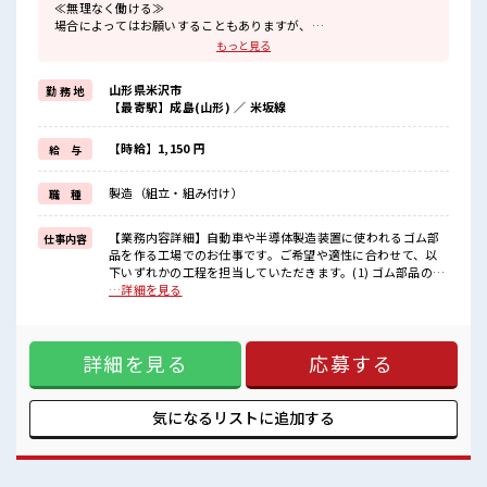
≪無理なく働ける≫
場合によってはお願いすることもありますが、
残業はほとんどナシ！
もっと見る
≪モチベーションもUP≫
派手過ぎなければ髪型や髪色自由♪
山形県米沢市
勤 務 地
(規定有)制服があると毎日の服選びに悩まずOK♪
【最寄駅】成島(山形) ／ 米坂線
≪未経験OKの仕事≫
新しいことにチャレンジするのは不安だけど、
しっかり働く環境が整っています！
【時給】1,150 円
給 与
イチからスキルUP・ステップUP目指していきましょう！
≪様々なお仕事をご提案≫
製造（組立・組み付け）
職 種
一人で悩まず気軽に相談できる、
派遣のお仕事です！
【業務内容詳細】自動車や半導体製造装置に使われるゴム部
仕事内容
■職場の雰囲気
品を作る工場でのお仕事です。ご希望や適性に合わせて、以
髪型にこだわりのあるアナタは必見！
下いずれかの工程を担当していただきます。(1) ゴム部品の成
髪型自由な職場！
形作業・ゴム材料を機械にセット・ボタンを押して製品を作
…詳細を見る
一息つける休憩スペースもあります！
る・完成した製品を取り出す・キズや変形がないか確認する
職場にはロッカー完備！
(2) ゴム材料づくり(機械オペレーター)・ゴム材料と色付け材
私物の置きすぎには注意が必要ですね★
料を機械で混ぜ合わせる・完成した材料を決められた大きさ
詳細を見る
応募する
にカットする・重さを量って次の工程へ渡す※空調完備の職
場です※立ち作業になりますが、ライン作業ではありません
※先輩社員が丁寧に教えるので未経験の方も安心です(3) 検査
作業・完成したゴム製品にキズや汚れがないか確認・形や大
気になるリストに
追加する
きさに問題がないかチェック・良品と不良品を仕分けるコツ
コツ・モクモク作業が好きな方におすすめです。扱う製品は
比較的小さなものが多く、未経験からスタートした方も多数
活躍しています◎【取扱製品】・自動車用ゴム部品・半導体