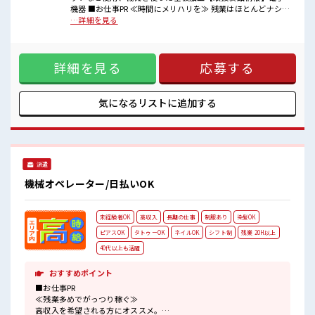
■職場の雰囲気
機器 ■お仕事PR ≪時間にメリハリを≫ 残業はほとんどナシ！
キバツ過ぎなければ髪色・髪型は自由！
場合によってはお願いすることもあります♪ ≪週休2日制≫
…詳細を見る
あなたの個性を大事にできます♪
週末は家族や友人と一緒にプライベート満喫！ ≪ヘアカラー
休憩時間にゆっくりできるスペース完備！
OKで自由な雰囲気の職場≫ 明るすぎたり奇抜でなければ基本
ロッカーあり！
的に自由！ (規定有)≪機能的な制服アリ≫ 制服があるので、
安心してお仕事に集中♪
詳細を見る
応募する
毎日の服装の悩み解消♪ ≪初めての仕事だけど自分にもでき
そう≫ 新しいことにチャレンジするのは不安だけど、 しっか
り働く環境が整っています！ イチからスキルUP・ステップ
UP目指していきましょう！ ■職場の雰囲気 キバツ過ぎなけれ
気になるリストに
追加する
ば髪色・髪型は自由！ あなたの個性を大事にできます♪ 休憩
時間にゆっくりできるスペース完備！ ロッカーあり！ 安心し
てお仕事に集中♪
派遣
機械オペレーター/日払いOK
未経験者OK
高収入
長期の仕事
制服あり
染髪OK
ピアスOK
タトゥーOK
ネイルOK
シフト制
残業 20H以上
40代以上も活躍
おすすめポイント
■お仕事PR
≪残業多めでがっつり稼ぐ≫
高収入を希望される方にオススメ。