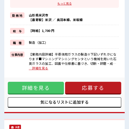
残業は月20時間以上あります♪
もっと見る
≪髪色自由で自分らしく働く≫
明るすぎたり奇抜でなければ基本的に自由！
山形県米沢市
勤 務 地
(規定有)≪ラクラク制服アリ≫
【最寄駅】米沢 ／ 奥羽本線、米坂線
制服があるので、
毎日の服装の悩み解消♪
≪未経験でも活躍できる≫
【時給】1,700 円
給 与
新しいことにチャレンジするのは不安だけど、
しっかり働く環境が整っています！
製造（加工)
職 種
イチからスキルUP・ステップUP目指していきましょう！
≪様々なお仕事をご提案≫
一人で悩まず気軽に相談できる、
【業務内容詳細】半導体用ガラスの製造※下記いずれかにな
仕事内容
派遣のお仕事です！
ります■マシニングマシニングセンタという機械を用いた石
英ガラスの加工、図面や仕様書に基づき、切断・研磨・成形
■職場の雰囲気
などの加工をします。■加工機械オペレーター加工機械を使
…詳細を見る
髪型・髪色自由♪
った研磨作業、面取り作業【取扱製品情報】ガラス製品 ■お
派手過ぎなければOKだから、
仕事PR ≪残業多めでがっつり稼ぐ≫ 高収入を希望される方に
モチベーションもUP！
オススメ。 残業は月20時間以上あります♪ ≪髪色自由で自分
残業が多めだからしっかり稼ぎたい方にもオススメ！
詳細を見る
応募する
らしく働く≫ 明るすぎたり奇抜でなければ基本的に自由！
高収入もバッチリ目指せますよ！
(規定有)≪ラクラク制服アリ≫ 制服があるので、 毎日の服装
の悩み解消♪ ≪未経験でも活躍できる≫ 新しいことにチャレ
ンジするのは不安だけど、 しっかり働く環境が整っていま
気になるリストに
追加する
す！ イチからスキルUP・ステップUP目指していきましょ
う！ ≪様々なお仕事をご提案≫ 一人で悩まず気軽に相談でき
る、 派遣のお仕事です！ ■職場の雰囲気 髪型・髪色自由♪
派手過ぎなければOKだから、 モチベーションもUP！ 残業が
多めだからしっかり稼ぎたい方にもオススメ！ 高収入もバッ
派遣
チリ目指せますよ！