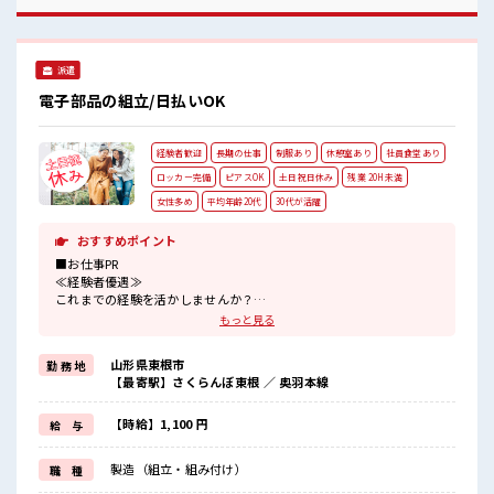
ご提案≫ 一人で悩まず気軽に相談できる、 派遣のお仕事で
す！ ■職場の雰囲気 明るすぎたり奇抜過ぎなければヘアカラ
ーOK！ 一息つける休憩スペースもあります！ 職場にはロッ
カー完備！ 私物の置きすぎには注意が必要ですね★
派遣
電子部品の組立/日払いOK
経験者歓迎
長期の仕事
制服あり
休憩室あり
社員食堂あり
ロッカー完備
ピアスOK
土日祝日休み
残業 20H未満
女性多め
平均年齢20代
30代が活躍
おすすめポイント
■お仕事PR
≪経験者優遇≫
これまでの経験を活かしませんか？
ブランクがあっても大丈夫♪
もっと見る
経験はちょっとだけ…という方もOK！
≪女性も仕事をしやすい職場≫
山形県東根市
勤 務 地
もちろん男性の応募も歓迎！
【最寄駅】さくらんぼ東根 ／ 奥羽本線
≪ちょっとの残業で収入アップ≫
残業は月20時間未満で、
ほどよく稼げます♪
【時給】1,100 円
給 与
≪土日祝休のお仕事≫
家族や友人と一緒にプライベート満喫！
製造（組立・組み付け）
職 種
制服があると毎日の服選びに悩まずOK♪
≪収入アップを目指せる≫