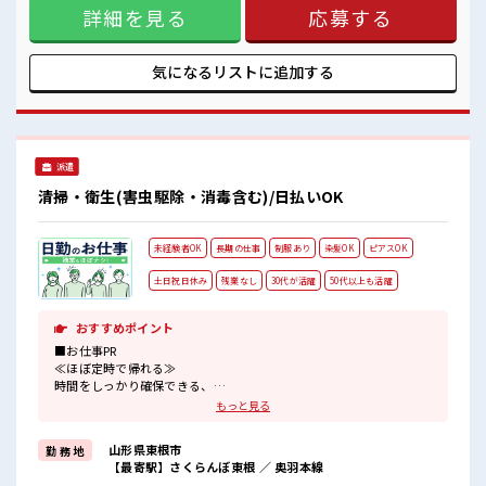
私物の置きすぎには注意が必要ですね★
詳細を見る
応募する
操作ができれば、業界未経験の方も歓迎！先輩スタッフが仕
事の流れを丁寧に教えてくれるので安心してスタートできま
す。人と話すことが好きな方や、事務だけでなく調整業務に
もチャレンジしたい方におすすめです。【取扱製品情報】自
気になるリストに
追加する
動車・建設機械・産業機械などに使用される熱処理加工済み
金属部品 ■お仕事PR ≪ちょっとの残業で収入アップ≫ 残業は
月20時間未満で、 ほどよく稼げます♪ ≪週休2日制≫ 週末は
家族や友人と一緒にプライベート満喫！ ≪髪型自由≫ 基本的
に髪色自由で明るすぎたり奇抜でなければOKです！ (規定
派遣
有)≪未経験の方も大カンゲイ≫ 新しいことにチャレンジする
のは不安だけど、 しっかり働く環境が整っています！ イチか
清掃・衛生(害虫駆除・消毒含む)/日払いOK
らスキルUP・ステップUP目指していきましょう！ ≪自分に
合った期間で働ける≫ 福利厚生が整った派遣のお仕事です！
■職場の雰囲気 髪型・髪色自由♪ 派手過ぎなければOKだか
未経験者OK
長期の仕事
制服あり
染髪OK
ピアスOK
ら、 モチベーションもUP！ 休憩室でホッと一息リフレッシ
ュ！ 職場にはロッカー完備！ 私物の置きすぎには注意が必要
土日祝日休み
残業なし
30代が活躍
50代以上も活躍
ですね★
おすすめポイント
■お仕事PR
≪ほぼ定時で帰れる≫
時間をしっかり確保できる、
残業基本ナシのお仕事♪
もっと見る
オンとオフをきっちり切り替えたい方にオススメ！
≪完全週休二日制≫
山形県東根市
勤 務 地
週末は家族や友人と一緒にプライベート満喫！
【最寄駅】さくらんぼ東根 ／ 奥羽本線
≪モチベーションもUP≫