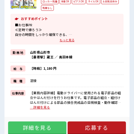
ロッカー完備
染髪OK
ピアスOK
ネイルOK
土日祝日休み
残業なし
おすすめポイント
■お仕事PR
≪定時で帰ろう≫
自分の時間をしっかり確保できる、
残業基本ナシのお仕事♪
もっと見る
≪週休2日制≫
週末は家族や友人と一緒にプライベート満喫！
山形県山形市
勤 務 地
≪ヘアカラーOKで自由な雰囲気の職場≫
【最寄駅】蔵王 ／ 奥羽本線
明るすぎたり奇抜でなければ基本的に自由！
(規定有)≪動きやすい制服アリ≫
制服があるので、
【時給】1,180 円
給 与
毎日の服装の悩み解消♪
≪初めての仕事だけど自分にもできそう≫
溶接
職 種
新しいことにチャレンジするのは不安だけど、
しっかり働く環境が整っています！
イチからスキルUP・ステップUP目指していきましょう！
【業務内容詳細】電動ドライバーに使用される電子部品の組
仕事内容
立やはんだ付けを行うお仕事です。電子部品の組立・組付け
■職場の雰囲気
はんだ付けによる部品の接合完成品の目視検査・動作確認部
髪型にこだわりのあるアナタは必見！
品の準備や簡単な付帯作業ライン作業というより、一つひと
…詳細を見る
髪型自由な職場！
つ丁寧に製品を仕上げるモクモク作業が中心です。細かい作
休憩室でホッと一息リフレッシュ！
業や手先を使った作業が好きな方におすすめです。作業手順
持ち物が多いあなたにもぴったり☆
をイチから丁寧に教えてもらえるので安心してスタートでき
ロッカー付き職場♪
詳細を見る
応募する
ます。【取扱製品情報】電動工具類 ■お仕事PR ≪定時で帰ろ
う≫ 自分の時間をしっかり確保できる、 残業基本ナシのお仕