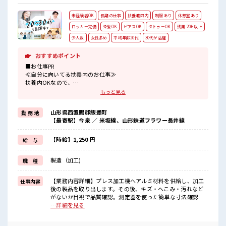
未経験者OK
長期の仕事
扶養範囲内
制服あり
休憩室あり
ロッカー完備
染髪OK
ピアスOK
タトゥーOK
残業 20H以上
少人数
女性多め
平均年齢20代
30代が活躍
おすすめポイント
■お仕事PR
≪自分に向いてる扶養内のお仕事≫
扶養内OKなので、
主婦&主夫さんも気軽にご応募くださいね♪
もっと見る
≪女性も活躍できる職場≫
もちろん男性の応募も歓迎です！
山形県西置賜郡飯豊町
勤 務 地
≪残業で収入アップ≫
【最寄駅】今泉 ／ 米坂線、山形鉄道フラワー長井線
高収入を希望される方にオススメ。
残業は月20時間以上あります♪
≪ヘアカラーOKで自由な雰囲気の職場≫
【時給】1,250 円
給 与
明るすぎたり奇抜でなければ基本的に自由！
(規定有)≪機能的な制服アリ≫
製造（加工)
職 種
制服があるので、
毎日の服装の悩み解消♪
≪様々なお仕事をご提案≫
【業務内容詳細】プレス加工機へアルミ材料を供給し、加工
仕事内容
一人で悩まず気軽に相談できる、
後の製品を取り出します。その後、キズ・へこみ・汚れなど
派遣のお仕事です！
がないか目視で品質確認。測定器を使った簡単な寸法確認な
どは機械操作が中心となるため、難しい作業はありません。
…詳細を見る
■職場の雰囲気
作業手順は決まっており、先輩社員が丁寧に指導するので製
女性多めで休み時間は女子トークがあふれる職場です！
造未経験の方も安心してスタートできます。モクモクと作業