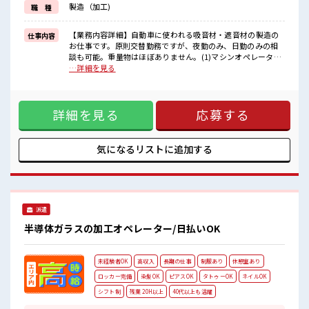
製造（加工)
職 種
困った事などがあれば、
担当がしっかりサポートします！
【業務内容詳細】自動車に使われる吸音材・遮音材の製造の
仕事内容
■職場の雰囲気
お仕事です。原則交替勤務ですが、夜勤のみ、日勤のみの相
髪型にこだわりのあるアナタは必見！
談も可能。重量物はほぼありません。(1)マシンオペレーター
髪型自由な職場！
材料を機械へセット、プレス加工加工後の製品の取り出し(2)
…詳細を見る
休憩室完備でランチや休憩も充実しそう♪
検査・梱包製品の目視検査キズや汚れのチェック箱詰め・梱
職場にはロッカー完備！
包作業※未経験の方でもカンタンナ作業なので、安心してス
私物の置きすぎには注意が必要ですね★
タートできます！【取扱製品情報】車に使われる防音部品 ■
詳細を見る
応募する
お仕事PR ≪定時で帰ろう≫ 自分の時間をしっかり確保でき
る、 残業基本ナシのお仕事♪ ≪髪色自由で自分らしく働く≫
明るすぎたり奇抜でなければ基本的に自由！ (規定有)制服が
あると毎日の服選びに悩まずOK♪ ≪初めての仕事だけど自分
気になるリストに
追加する
にもできそう≫ 新しいことにチャレンジするのは不安だけ
ど、 しっかり働く環境が整っています！ イチからスキルUP・
ステップUP目指していきましょう！ ≪自分に向いている仕事
が探せる≫ 困った事などがあれば、 担当がしっかりサポート
します！ ■職場の雰囲気 髪型にこだわりのあるアナタは必
派遣
見！ 髪型自由な職場！ 休憩室完備でランチや休憩も充実しそ
う♪ 職場にはロッカー完備！ 私物の置きすぎには注意が必要
半導体ガラスの加工オペレーター/日払いOK
ですね★
未経験者OK
高収入
長期の仕事
制服あり
休憩室あり
ロッカー完備
染髪OK
ピアスOK
タトゥーOK
ネイルOK
シフト制
残業 20H以上
40代以上も活躍