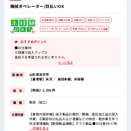
機械オペレーター/日払いOK
未経験者OK
長期の仕事
制服あり
染髪OK
ピアスOK
タトゥーOK
ネイルOK
残業 20H以上
40代以上も活躍
おすすめポイント
■お仕事PR
≪残業で収入アップ≫
高収入を希望される方にオススメ。
残業は月20時間以上あります♪
もっと見る
≪髪色自由で自分らしく働く≫
明るすぎたり奇抜でなければ基本的に自由！
山形県米沢市
勤 務 地
(規定有)制服があると毎日の服選びに悩まずOK♪
【最寄駅】米沢 ／ 奥羽本線、米坂線
≪未経験でも活躍できる≫
新しいことにチャレンジするのは不安だけど、
しっかり働く環境が整っています！
【時給】1,250 円
給 与
イチからスキルUP・ステップUP目指していきましょう！
≪自分に向いている仕事が探せる≫
製造（加工)
職 種
困った事などがあれば、
担当がしっかりサポートします！
【業務内容詳細】硝子製品の梱包・開梱、委託加工品の受入
仕事内容
■職場の雰囲気
作業、石製部材の払出および運搬などの物流・軽作業を伴う
派手すぎなければ多少のヘアカラーもOKなのはウレシイPoint☆
外注管理補助【取扱製品情報】ガラス製品 ■お仕事PR ≪残業
残業多め！
で収入アップ≫ 高収入を希望される方にオススメ。 残業は月
…詳細を見る