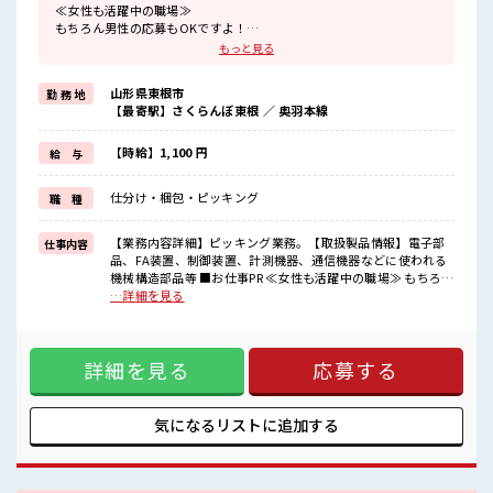
≪女性も活躍中の職場≫
もちろん男性の応募もOKですよ！
≪ちょっとの残業で収入アップ≫
もっと見る
残業は月20時間未満で、
ほどよく稼げます♪
山形県東根市
勤 務 地
≪完全週休二日制≫
【最寄駅】さくらんぼ東根 ／ 奥羽本線
週末は家族や友人と一緒にプライベート満喫！
制服があると毎日の服選びに悩まずOK♪
≪未経験の方も大カンゲイ≫
【時給】1,100 円
給 与
新しいことにチャレンジするのは不安だけど、
しっかり働く環境が整っています！
仕分け・梱包・ピッキング
職 種
イチからスキルUP・ステップUP目指していきましょう！
≪収入アップを目指せる≫
高時給だらけの派遣のお仕事です！
【業務内容詳細】ピッキング業務。【取扱製品情報】電子部
仕事内容
品、FA装置、制御装置、計測機器、通信機器などに使われる
■職場の雰囲気
機械構造部品等 ■お仕事PR ≪女性も活躍中の職場≫ もちろん
女性多めで休み時間は女子トークがあふれる職場です！
男性の応募もOKですよ！ ≪ちょっとの残業で収入アップ≫
…詳細を見る
もちろん男性の応募もOKですよ！
残業は月20時間未満で、 ほどよく稼げます♪ ≪完全週休二日
20代が多数活躍中！
制≫ 週末は家族や友人と一緒にプライベート満喫！ 制服があ
社会人経験が浅くてもOK！
ると毎日の服選びに悩まずOK♪ ≪未経験の方も大カンゲイ≫
ここから経験積んでいきましょ！
詳細を見る
応募する
新しいことにチャレンジするのは不安だけど、 しっかり働く
環境が整っています！ イチからスキルUP・ステップUP目指
していきましょう！ ≪収入アップを目指せる≫ 高時給だらけ
の派遣のお仕事です！ ■職場の雰囲気 女性多めで休み時間は
気になるリストに
追加する
女子トークがあふれる職場です！ もちろん男性の応募もOKで
すよ！ 20代が多数活躍中！ 社会人経験が浅くてもOK！ ここ
から経験積んでいきましょ！