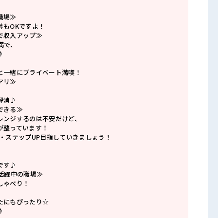
職場≫
募もOKですよ！
で収入アップ≫
満で、
♪
と一緒にプライベート満喫！
アリ≫
解消♪
できる≫
レンジするのは不安だけど、
が整っています！
P・ステップUP目指していきましょう！
です♪
数活躍中の職場≫
しゃべり！
たにもぴったり☆
♪