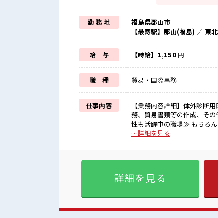
勤 務 地
福島県郡山市
【最寄駅】郡山(福島) ／ 
給 与
【時給】1,150 円
職 種
貿易・国際事務
仕事内容
【業務内容詳細】体外診断用
務、貿易書類等の作成、その他付随す
性も活躍中の職場≫ もちろん
は月20時間未満で、 ほどよ
…詳細を見る
ト満喫！ ≪動きやすい制服ア
躍できる≫ 新しいことにチ
す！ イチからスキルUP・ステップUP目指
場です♪ ≪20代の方が多数
詳細を見る
物が多いあなたにもぴったり