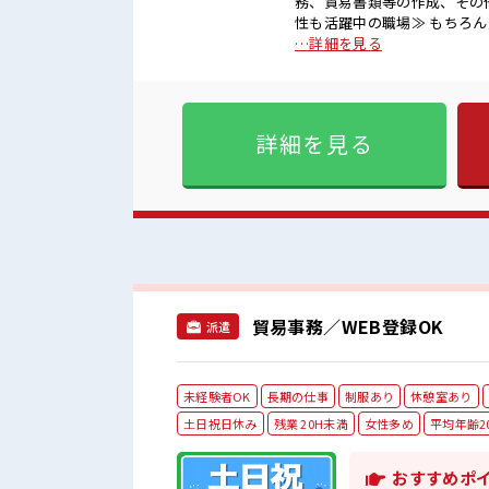
務、貿易書類等の作成、その他付随す
性も活躍中の職場≫ もちろん
は月20時間未満で、 ほどよ
…詳細を見る
ト満喫！ ≪動きやすい制服ア
躍できる≫ 新しいことにチ
す！ イチからスキルUP・ステップUP目指
場です♪ ≪20代の方が多数
詳細を見る
物が多いあなたにもぴったり
貿易事務／WEB登録OK
派遣
未経験者OK
長期の仕事
制服あり
休憩室あり
土日祝日休み
残業 20H未満
女性多め
平均年齢2
おすすめポ