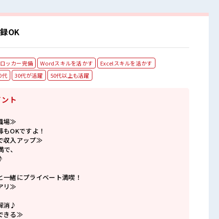
録OK
ロッカー完備
Wordスキルを活かす
Excelスキルを活かす
0代
30代が活躍
50代以上も活躍
イント
職場≫
募もOKですよ！
で収入アップ≫
満で、
♪
と一緒にプライベート満喫！
アリ≫
解消♪
できる≫