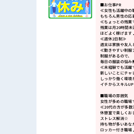
■お仕事PR
≪女性も活躍中の
もちろん男性の応
≪ちょっとの残業
残業は月20時間未
ほどよく稼げます
≪週休2日制≫
週末は家族や友人
≪動きやすい制服
制服があるので、
毎日の服装の悩み
≪未経験でも活躍
新しいことにチャ
しっかり働く環境
イチからスキルU
■職場の雰囲気
女性が多めの職場
≪20代の方が多
休憩室で楽しくお
ストレス解消☆
持ち物が多いあな
ロッカー付き職場