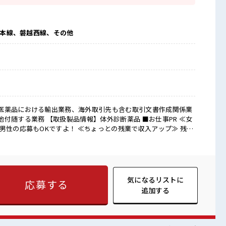
東北本線、磐越西線、その他
医薬品における輸出業務、海外取引先も含む取引文書作成関係業
る業務 【取扱製品情報】体外診断薬品 ■お仕事PR ≪女
男性の応募もOKですよ！ ≪ちょっとの残業で収入アップ≫ 残業
く稼げます♪ ≪週休2日制≫ 週末は家族や友人と一緒にプライベー
リ≫ 制服があるので、 毎日の服装の悩み解消♪ ≪未経験でも活
ャレンジするのは不安だけど、 しっかり働く環境が整っていま
していきましょう！ ■職場の雰囲気 女性が多めの職
活躍中の職場≫ 休憩室で楽しくおしゃべり！ ストレス解消☆ 持ち
気になるリストに
応募する
☆ ロッカー付き職場♪
追加する