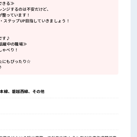
できる≫
レンジするのは不安だけど、
が整っています！
P・ステップUP目指していきましょう！
です♪
数活躍中の職場≫
しゃべり！
たにもぴったり☆
♪
東北本線、磐越西線、その他