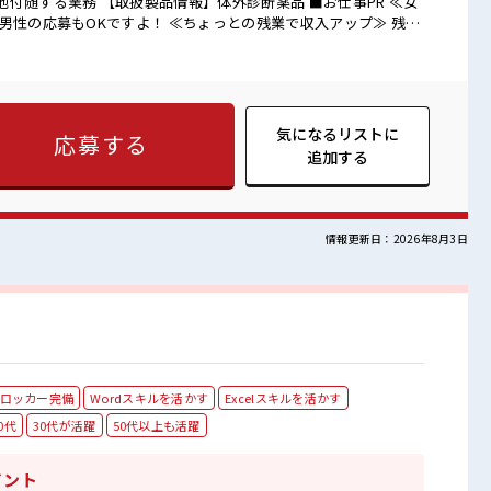
る業務 【取扱製品情報】体外診断薬品 ■お仕事PR ≪女
男性の応募もOKですよ！ ≪ちょっとの残業で収入アップ≫ 残業
く稼げます♪ ≪週休2日制≫ 週末は家族や友人と一緒にプライベー
リ≫ 制服があるので、 毎日の服装の悩み解消♪ ≪未経験でも活
ャレンジするのは不安だけど、 しっかり働く環境が整っていま
していきましょう！ ■職場の雰囲気 女性が多めの職
活躍中の職場≫ 休憩室で楽しくおしゃべり！ ストレス解消☆ 持ち
気になるリストに
応募する
☆ ロッカー付き職場♪
追加する
情報更新日：2026年8月3日
ロッカー完備
Wordスキルを活かす
Excelスキルを活かす
0代
30代が活躍
50代以上も活躍
イント