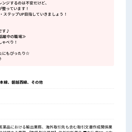
レンジするのは不安だけど、
が整っています！
P・ステップUP目指していきましょう！
です♪
数活躍中の職場≫
しゃべり！
たにもぴったり☆
♪
東北本線、磐越西線、その他
医薬品における輸出業務、海外取引先も含む取引文書作成関係業