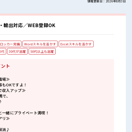
情報更新日：2026年8月3日
・輸出対応／WEB登録OK
ロッカー完備
Wordスキルを活かす
Excelスキルを活かす
0代
30代が活躍
50代以上も活躍
イント
職場≫
募もOKですよ！
で収入アップ≫
満で、
♪
と一緒にプライベート満喫！
アリ≫
解消♪