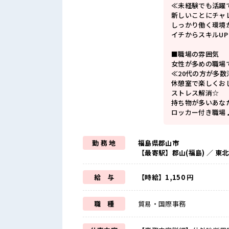
≪未経験でも活躍
新しいことにチャ
しっかり働く環境
イチからスキルU
■職場の雰囲気
女性が多めの職場
≪20代の方が多
休憩室で楽しくお
ストレス解消☆
持ち物が多いあな
ロッカー付き職場
勤 務 地
福島県郡山市
【最寄駅】郡山(福島) ／ 
給 与
【時給】1,150 円
職 種
貿易・国際事務