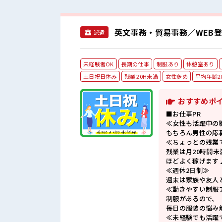
英文事務・貿易事務／WEB登
派遣
未経験者OK
長期の仕事
制服あり
休憩室あり
土日祝日休み
残業 20H未満
女性多め
平均年齢2
おすすめポ
■お仕事PR
≪女性も活躍中の
もちろん男性の応
≪ちょっとの残業
残業は月20時間未
ほどよく稼げます
≪週休2日制≫
週末は家族や友人
≪動きやすい制服
制服があるので、
毎日の服装の悩み
≪未経験でも活躍