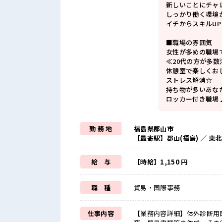
新しいことにチャ
しっかり働く環境
イチからスキルU
■職場の雰囲気
女性が多めの職場
≪20代の方が多
休憩室で楽しくお
ストレス解消☆
持ち物が多いあな
ロッカー付き職場
勤 務 地
福島県郡山市
【最寄駅】郡山(福島) ／ 
給 与
【時給】1,150 円
職 種
貿易・国際事務
仕事内容
【業務内容詳細】体外診断用