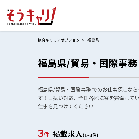
綜合キャリアオプション
福島県
福島県/貿易・国際事務
ホームにもど
お仕事検索
お気に入りリ
福島県/貿易・国際事務 でのお仕事探しなら
す！日払い対応、全国各地に寮を完備して
お問い合わせ
仕事を見つけてください！
3
掲載求人
ログイン
件
(1~3件)