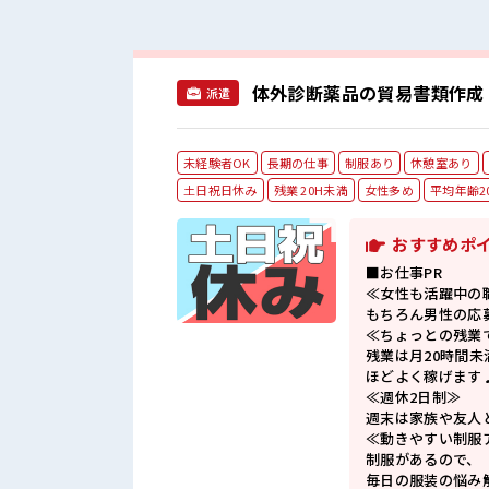
体外診断薬品の貿易書類作成
派遣
未経験者OK
長期の仕事
制服あり
休憩室あり
土日祝日休み
残業 20H未満
女性多め
平均年齢2
おすすめポ
■お仕事PR
≪女性も活躍中の
もちろん男性の応
≪ちょっとの残業
残業は月20時間未
ほどよく稼げます
≪週休2日制≫
週末は家族や友人
≪動きやすい制服
制服があるので、
毎日の服装の悩み