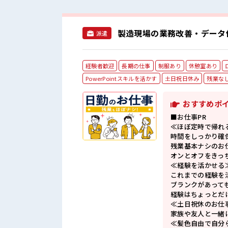
製造現場の業務改善・データ
派遣
経験者歓迎
長期の仕事
制服あり
休憩室あり
PowerPointスキルを活かす
土日祝日休み
残業な
おすすめポ
■お仕事PR
≪ほぼ定時で帰れ
時間をしっかり確
残業基本ナシのお
オンとオフをきっ
≪経験を活かせる
これまでの経験を
ブランクがあって
経験はちょっとだ
≪土日祝休のお仕
家族や友人と一緒
≪髪色自由で自分