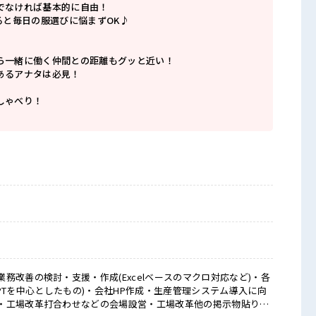
でなければ基本的に自由！
ると毎日の服選びに悩まずOK♪
ら一緒に働く仲間との距離もグッと近い！
あるアナタは必見！
しゃべり！
務改善の検討・支援・作成(Excelベースのマクロ対応など)・各
d、PPTを中心としたもの)・会社HP作成・生産管理システム導入に向
・工場改革打合わせなどの会場設営・工場改革他の掲示物貼り出