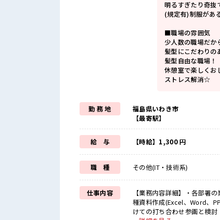
明るすぎたり奇抜
(規定有)制服があ
■職場の雰囲気
少人数の職場だか
髪型にこだわりの
髪型自由な職場！
休憩室で楽しくお
ストレス解消☆
勤 務 地
福島県いわき市
【最寄駅】
給 与
【時給】1,300 円
職 種
その他(IT・技術系)
仕事内容
【業務内容詳細】・各部署の業
種資料作成(Excel、Wor
けての打ち合わせ参画と検討