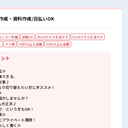
作成・資料作成/日払いOK
ロッカー完備
染髪OK
Wordスキルを活かす
Excelスキルを活かす
し
少人数
40代以上も活躍
50代以上も活躍
イント
る≫
保できる、
仕事♪
ちり切り替えたい方にオススメ！
≫
活かしませんか？
も大丈夫♪
け…という方もOK！
事≫
にプライベート満喫！
らしく働く≫