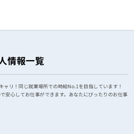
ログイン
閉じる
求人情報一覧
る
スト
うキャリ！同じ就業場所での時給No.1を目指しています！
ので安心してお仕事ができます。あなたにぴったりのお仕事