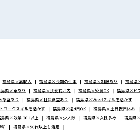
福島県×高収入
福島県×長期の仕事
福島県×制服あり
福島県
福島県×寮あり
福島県×扶養範囲内
福島県×染髪OK
福島県×ピ
休憩室あり
福島県×社員食堂あり
福島県×Wordスキルを活かす
トワークスキルを活かす
福島県×週4日OK
福島県×土日祝日休み
福島県×残業 20H以上
福島県×少人数
福島県×女性多め
福島県×
料)
福島県×50代以上も活躍