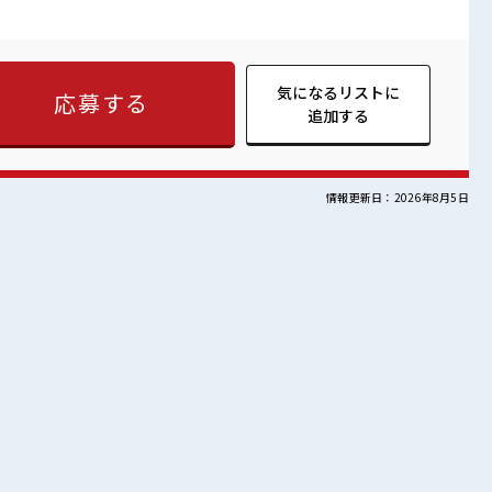
務系のみ。力仕事は不含。)・就業時間内の従業員参画行事・業務
【取扱商品情報】発電機や電動機に使われる金属部品 ■お仕事
時間をしっかり確保できる、 残業基本ナシのお仕事♪ オンとオフを
ススメ！ ≪経験を活かせる≫ これまでの経験を活かしません
夫♪ 経験はちょっとだけ…という方もOK！ ≪土日祝休のお仕事
気になるリストに
応募する
ベート満喫！ ≪髪色自由で自分らしく働く≫ 明るすぎたり奇抜
追加する
)制服があると毎日の服選びに悩まずOK♪ ■職場の雰囲気
く仲間との距離もグッと近い！ 髪型にこだわりのあるアナタは必
室で楽しくおしゃべり！ ストレス解消☆
情報更新日：2026年8月5日