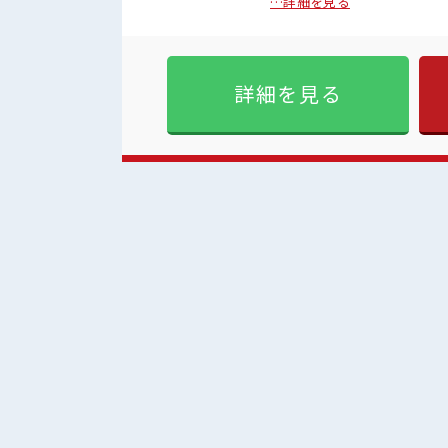
し・各種業務改善の実行(事
…詳細を見る
(全体集会、Gr集会、掃除など
PR ≪ほぼ定時で帰れる≫ 
きっちり切り替えたい方にオ
か？ ブランクがあっても大丈
詳細を見る
≫ 家族や友人と一緒にプライ
でなければ基本的に自由！ (規定有
少人数の職場だから一緒に働
見！ 髪型自由な職場！ 休憩