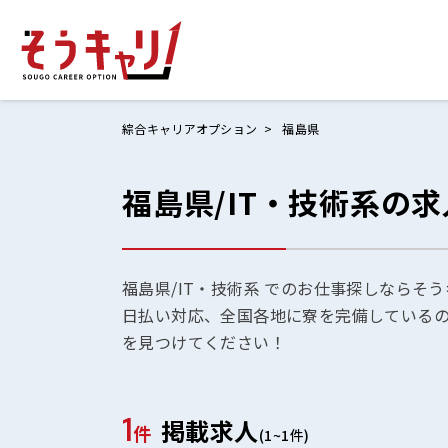
綜合キャリアオプション
福島県
福島県/IT・技術系の
ホームにもど
お仕事検索
お気に入りリ
福島県/IT・技術系 でのお仕事探しならそ
日払い対応、全国各地に寮を完備している
お問い合わせ
を見つけてください！
1
掲載求人
ログイン
件
(1~1件)