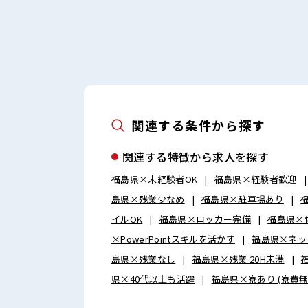
関連する条件から探す
関連する特徴から求人を探す
福島県×未経験者OK
福島県×経験者歓迎
島県×残業少なめ
福島県×駐車場あり
イルOK
福島県×ロッカー完備
福島県×
×PowerPointスキルを活かす
福島県×ネッ
島県×残業なし
福島県×残業 20H未満
県×40代以上も活躍
福島県×寮あり (寮費無