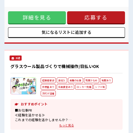
≪20代の方が多数活躍中の職場≫
製品情報】橋や新幹線の内装に使われている金属などのアル
仕事の合間の息抜きは休憩室で♪
ミ製品 ■お仕事PR ≪適度な残業でお給料UP≫ 残業は月20時
程よく残業あり！
間未満で、 ほどよく稼げます♪ ≪機能的な制服アリ≫ 制服が
詳細を見る
応募する
あるので、 毎日の服装の悩み解消♪ ≪未経験でも活躍できる
≫ 新しいことにチャレンジするのは不安だけど、 しっかり働
く環境が整っています！ イチからスキルUP・ステップUP目
指していきましょう！ ≪自分に向いている仕事が探せる≫ 困
気になるリストに
追加する
った事などがあれば、 担当がしっかりサポートします！ ■職
場の雰囲気 少人数ですぐに馴染むことができそう♪ アットホ
ームな環境☆ ≪20代の方が多数活躍中の職場≫ 仕事の合間の
息抜きは休憩室で♪ 程よく残業あり！
派遣
グラスウール製品づくりで機械操作/日払いOK
経験者歓迎
高収入
長期の仕事
残業少なめ
制服あり
休憩室あり
社員食堂あり
ロッカー完備
シフト制
30代が活躍
おすすめポイント
■お仕事PR
≪経験を活かせる≫
これまでの経験を活かしませんか？
ブランクがあっても大丈夫♪
もっと見る
経験はちょっとだけ…という方もOK！