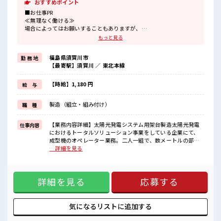
おすすめポイント
■お仕事PR
≪無理なく働ける≫
場合によってはお願いすることもありますが、
残業はほとんどナシ！
もっと見る
≪週休2日制≫
週末は家族や友人と一緒にプライベート満喫！
福島県須賀川市
勤 務 地
≪ヘアカラーOKで自由な雰囲気の職場≫
【最寄駅】須賀川 ／ 東北本線
明るすぎたり奇抜でなければ基本的に自由！
(規定有)≪ラクラク制服アリ≫
制服があるので、
【時給】1,180 円
給 与
毎日の服装の悩み解消♪
≪初めての仕事だけど自分にもできそう≫
製造（組立・組み付け）
職 種
新しいことにチャレンジするのは不安だけど、
しっかり働く環境が整っています！
イチからスキルUP・ステップUP目指していきましょう！
【業務内容詳細】太陽光発電システム用架台製造太陽光発電
仕事内容
におけるトータルソリューション事業をしている企業にて、
■職場の雰囲気
成型機のオペレーター業務。二人一組で、数メートルの部品
キバツ過ぎなければ髪色・髪型は自由！
を成型機にセットして、加工する。【取扱製品情報】】太陽
…詳細を見る
あなたの個性を大事にできます♪
光発電システム用架台 ■お仕事PR ≪無理なく働ける≫ 場合に
≪20代の方が多数活躍中の職場≫
よってはお願いすることもありますが、 残業はほとんどナ
しっかり休める休憩室あり！
シ！ ≪週休2日制≫ 週末は家族や友人と一緒にプライベート
オンオフの切替もできちゃう！
詳細を見る
応募する
満喫！ ≪ヘアカラーOKで自由な雰囲気の職場≫ 明るすぎた
り奇抜でなければ基本的に自由！ (規定有)≪ラクラク制服ア
リ≫ 制服があるので、 毎日の服装の悩み解消♪ ≪初めての仕
事だけど自分にもできそう≫ 新しいことにチャレンジするの
気になるリストに
追加する
は不安だけど、 しっかり働く環境が整っています！ イチから
スキルUP・ステップUP目指していきましょう！ ■職場の雰