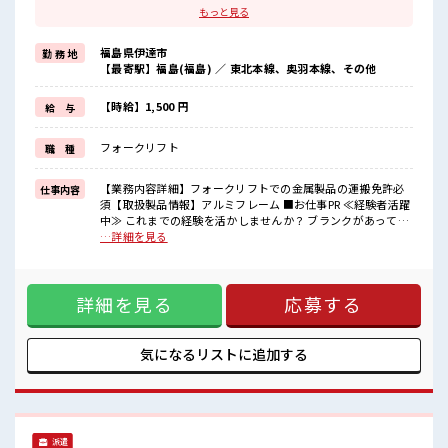
ブランクがあっても大丈夫♪
もっと見る
経験はちょっとだけ…という方もOK！
≪残業で稼げる≫
福島県伊達市
勤 務 地
高収入を希望される方にオススメ。
【最寄駅】福島(福島) ／ 東北本線、奥羽本線、その他
残業は月20時間以上あります♪
≪週休2日制≫
週末は家族や友人と一緒にプライベート満喫！
【時給】1,500 円
給 与
≪機能的な制服アリ≫
制服があるので、
フォークリフト
職 種
毎日の服装の悩み解消♪
≪自分に向いている仕事が探せる≫
困った事などがあれば、
【業務内容詳細】フォークリフトでの金属製品の運搬免許必
仕事内容
担当がしっかりサポートします！
須【取扱製品情報】アルミフレーム ■お仕事PR ≪経験者活躍
中≫ これまでの経験を活かしませんか？ ブランクがあっても
■職場の雰囲気
大丈夫♪ 経験はちょっとだけ…という方もOK！ ≪残業で稼
…詳細を見る
20代の若い世代がたくさん活躍中の活気ある職場！
げる≫ 高収入を希望される方にオススメ。 残業は月20時間以
休憩室で自分タイム！
上あります♪ ≪週休2日制≫ 週末は家族や友人と一緒にプラ
のんびりスマホチェック♪
イベート満喫！ ≪機能的な制服アリ≫ 制服があるので、 毎日
持ち物が多いあなたにもぴったり☆
詳細を見る
応募する
の服装の悩み解消♪ ≪自分に向いている仕事が探せる≫ 困っ
ロッカー付き職場♪
た事などがあれば、 担当がしっかりサポートします！ ■職場
の雰囲気 20代の若い世代がたくさん活躍中の活気ある職場！
休憩室で自分タイム！ のんびりスマホチェック♪ 持ち物が多
気になるリストに
追加する
いあなたにもぴったり☆ ロッカー付き職場♪
派遣