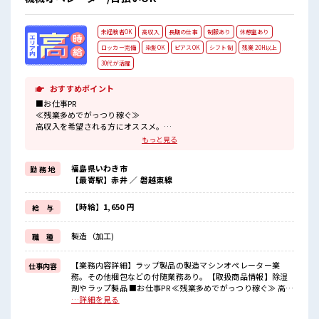
未経験者OK
高収入
長期の仕事
制服あり
休憩室あり
ロッカー完備
染髪OK
ピアスOK
シフト制
残業 20H以上
30代が活躍
おすすめポイント
■お仕事PR
≪残業多めでがっつり稼ぐ≫
高収入を希望される方にオススメ。
残業は月20時間以上あります♪
もっと見る
≪髪型自由≫
基本的に髪色自由で明るすぎたり奇抜でなければOKです！
福島県いわき市
勤 務 地
(規定有)≪機能的な制服アリ≫
【最寄駅】赤井 ／ 磐越東線
制服があるので、
毎日の服装の悩み解消♪
≪未経験でも活躍できる≫
【時給】1,650 円
給 与
新しいことにチャレンジするのは不安だけど、
しっかり働く環境が整っています！
製造（加工)
職 種
イチからスキルUP・ステップUP目指していきましょう！
≪自分に向いている仕事が探せる≫
困った事などがあれば、
【業務内容詳細】ラップ製品の製造マシンオペレーター業
仕事内容
担当がしっかりサポートします！
務。その他梱包などの付随業務あり。【取扱商品情報】除湿
剤やラップ製品 ■お仕事PR ≪残業多めでがっつり稼ぐ≫ 高収
■職場の雰囲気
入を希望される方にオススメ。 残業は月20時間以上あります
…詳細を見る
明るすぎたり奇抜過ぎなければヘアカラーOK！
♪ ≪髪型自由≫ 基本的に髪色自由で明るすぎたり奇抜でなけ