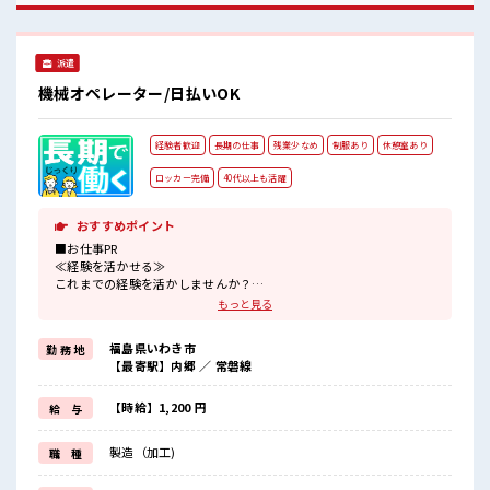
囲気 キバツ過ぎなければ髪色・髪型は自由！ あなたの個性を
大事にできます♪ ≪20代の方が多数活躍中の職場≫ しっかり
休める休憩室あり！ オンオフの切替もできちゃう！
派遣
機械オペレーター/日払いOK
経験者歓迎
長期の仕事
残業少なめ
制服あり
休憩室あり
ロッカー完備
40代以上も活躍
おすすめポイント
■お仕事PR
≪経験を活かせる≫
これまでの経験を活かしませんか？
ブランクがあっても大丈夫♪
もっと見る
経験はちょっとだけ…という方もOK！
≪プライベートが充実する≫
福島県いわき市
勤 務 地
場合によってはお願いすることもありますが、
【最寄駅】内郷 ／ 常磐線
残業はほとんどナシ！
≪ラクラク制服アリ≫
制服があるので、
【時給】1,200 円
給 与
毎日の服装の悩み解消♪
≪自分に向いている仕事が探せる≫
製造（加工)
職 種
困った事などがあれば、
担当がしっかりサポートします！