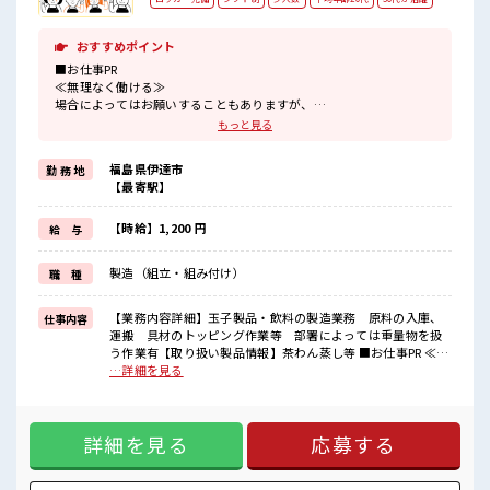
おすすめポイント
■お仕事PR
≪無理なく働ける≫
場合によってはお願いすることもありますが、
残業はほとんどナシ！
もっと見る
≪動きやすい制服アリ≫
制服があるので、
福島県伊達市
勤 務 地
毎日の服装の悩み解消♪
【最寄駅】
≪未経験の方も大カンゲイ≫
新しいことにチャレンジするのは不安だけど、
しっかり働く環境が整っています！
【時給】1,200 円
給 与
イチからスキルUP・ステップUP目指していきましょう！
≪自分に合った期間で働ける≫
製造（組立・組み付け）
職 種
福利厚生が整った派遣のお仕事です！
■職場の雰囲気
【業務内容詳細】玉子製品・飲料の製造業務 原料の入庫、
仕事内容
少人数でアットホームな雰囲気の職場！
運搬 具材のトッピング作業等 部署によっては重量物を扱
20代活躍中のフレッシュな職場です☆
う作業有【取り扱い製品情報】茶わん蒸し等 ■お仕事PR ≪無
休憩室で自分タイム！
理なく働ける≫ 場合によってはお願いすることもあります
…詳細を見る
のんびりスマホチェック♪
が、 残業はほとんどナシ！ ≪動きやすい制服アリ≫ 制服があ
残業はほとんどありません！
るので、 毎日の服装の悩み解消♪ ≪未経験の方も大カンゲイ
≫ 新しいことにチャレンジするのは不安だけど、 しっかり働
詳細を見る
応募する
く環境が整っています！ イチからスキルUP・ステップUP目
指していきましょう！ ≪自分に合った期間で働ける≫ 福利厚
生が整った派遣のお仕事です！ ■職場の雰囲気 少人数でアッ