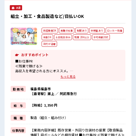
派遣
組立・加工・食品製造など/日払いOK
未経験者OK
長期の仕事
制服あり
休憩室あり
ロッカー完備
染髪OK
土日祝日休み
残業 20H以上
平均年齢20代
30代が活躍
おすすめポイント
■お仕事PR
≪残業で稼げる≫
高収入を希望される方にオススメ。
残業は月20時間以上あります♪
もっと見る
≪週休2日制≫
週末は家族や友人と一緒にプライベート満喫！
福島県福島市
勤 務 地
≪ヘアカラーOKで自由な雰囲気の職場≫
【最寄駅】瀬上 ／ 阿武隈急行
明るすぎたり奇抜でなければ基本的に自由！
(規定有)≪機能的な制服アリ≫
制服があるので、
【時給】1,350 円
給 与
毎日の服装の悩み解消♪
≪未経験OKの仕事≫
製造（組立・組み付け）
職 種
新しいことにチャレンジするのは不安だけど、
しっかり働く環境が整っています！
イチからスキルUP・ステップUP目指していきましょう！
【業務内容詳細】既存営業・外回り包装材の提案【取扱製品
仕事内容
情報】段ボールなどの梱包資材 ■お仕事PR ≪残業で稼げる≫