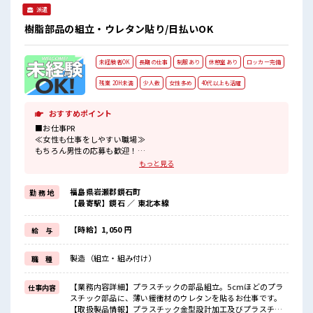
♪ 持ち物が多いあなたにもぴったり☆ ロッカー付き職場♪ 残
派遣
業が多めだからしっかり稼ぎたい方にもオススメ！
樹脂部品の組立・ウレタン貼り/日払いOK
未経験者OK
長期の仕事
制服あり
休憩室あり
ロッカー完備
残業 20H未満
少人数
女性多め
40代以上も活躍
おすすめポイント
■お仕事PR
≪女性も仕事をしやすい職場≫
もちろん男性の応募も歓迎！
≪適度な残業でお給料UP≫
もっと見る
残業は月20時間未満で、
ほどよく稼げます♪
福島県岩瀬郡鏡石町
勤 務 地
≪機能的な制服アリ≫
【最寄駅】鏡石 ／ 東北本線
制服があるので、
毎日の服装の悩み解消♪
≪初めての仕事だけど自分にもできそう≫
【時給】1,050 円
給 与
新しいことにチャレンジするのは不安だけど、
しっかり働く環境が整っています！
製造（組立・組み付け）
職 種
イチからスキルUP・ステップUP目指していきましょう！
≪自分に合った期間で働ける≫
福利厚生が整った派遣のお仕事です！
【業務内容詳細】プラスチックの部品組立。5cmほどのプラ
仕事内容
スチック部品に、薄い緩衝材のウレタンを貼るお仕事です。
■職場の雰囲気
【取扱製品情報】プラスチック金型設計加工及びプラスチッ