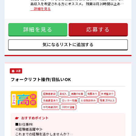
■職場の雰囲気
高収入を希望される方にオススメ。 残業は月20時間以上あり
髪型・髪色自由♪
ます♪ ≪週休2日制≫ 週末は家族や友人と一緒にプライベー
…詳細を見る
派手過ぎなければOKだから、
ト満喫！ ≪ヘアカラーOKで自由な雰囲気の職場≫ 明るすぎ
モチベーションもUP！
たり奇抜でなければ基本的に自由！ (規定有)≪機能的な制服
≪20代の方が多数活躍中の職場≫
アリ≫ 制服があるので、 毎日の服装の悩み解消♪ ≪未経験
仕事の合間の息抜きは休憩室で♪
詳細を見る
応募する
OKの仕事≫ 新しいことにチャレンジするのは不安だけど、
残業がしっかりあるお仕事！
しっかり働く環境が整っています！ イチからスキルUP・ステ
ップUP目指していきましょう！ ■職場の雰囲気 髪型・髪色自
由♪ 派手過ぎなければOKだから、 モチベーションもUP！
気になるリストに
追加する
≪20代の方が多数活躍中の職場≫ 仕事の合間の息抜きは休憩
室で♪ 残業がしっかりあるお仕事！
派遣
フォークリフト操作/日払いOK
経験者歓迎
高収入
長期の仕事
制服あり
休憩室あり
社員食堂あり
ロッカー完備
土日祝日休み
残業 20H以上
平均年齢20代
30代が活躍
おすすめポイント
■お仕事PR
≪経験者活躍中≫
これまでの経験を活かしませんか？