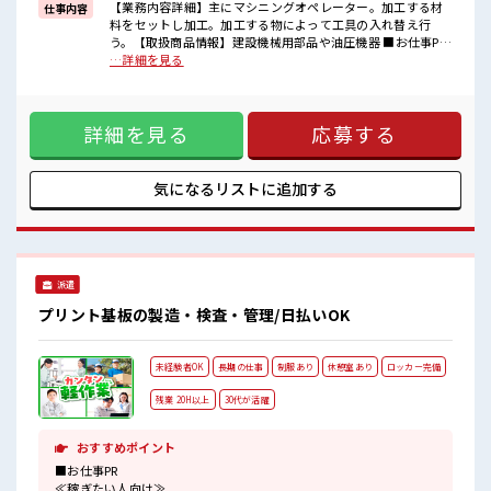
【業務内容詳細】主にマシニングオペレーター。加工する材
仕事内容
■職場の雰囲気
料をセットし加工。加工する物によって工具の入れ替え行
休憩室で自分タイム！
う。【取扱商品情報】建設機械用部品や油圧機器 ■お仕事PR
のんびりスマホチェック♪
≪経験を活かせる≫ これまでの経験を活かしませんか？ ブラ
…詳細を見る
ロッカーあり！
ンクがあっても大丈夫♪ 経験はちょっとだけ…という方も
安心してお仕事に集中♪
OK！ ≪プライベートが充実する≫ 場合によってはお願いす
残業はほとんどありません！
ることもありますが、 残業はほとんどナシ！ ≪ラクラク制服
詳細を見る
応募する
アリ≫ 制服があるので、 毎日の服装の悩み解消♪ ≪自分に向
いている仕事が探せる≫ 困った事などがあれば、 担当がしっ
かりサポートします！ ■職場の雰囲気 休憩室で自分タイム！
のんびりスマホチェック♪ ロッカーあり！ 安心してお仕事に
気になるリストに
追加する
集中♪ 残業はほとんどありません！
派遣
プリント基板の製造・検査・管理/日払いOK
未経験者OK
長期の仕事
制服あり
休憩室あり
ロッカー完備
残業 20H以上
30代が活躍
おすすめポイント
■お仕事PR
≪稼ぎたい人向け≫