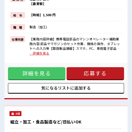
(規定有)≪動きやすい制服アリ≫
【最寄駅】
制服があるので、
毎日の服装の悩み解消♪
≪未経験の方も大カンゲイ≫
【時給】1,500 円
給 与
新しいことにチャレンジするのは不安だけど、
しっかり働く環境が整っています！
製造（加工)
職 種
イチからスキルUP・ステップUP目指していきましょう！
■職場の雰囲気
【業務内容詳細】携帯電話部品のマシンオペレーター補助業
仕事内容
髪型・髪色自由♪
務内容:部品やマガジンのセット作業、機械の操作、タブレッ
派手過ぎなければOKだから、
トへの入力等【取扱製品情報】スマホ、PC、車用電子部品 ■
モチベーションもUP！
お仕事PR ≪残業多めでがっつり稼ぐ≫ 高収入を希望される方
…詳細を見る
一息つける休憩スペースもあります！
にオススメ。 残業は月20時間以上あります♪ ≪ヘアカラー
ロッカーあり！
OKで自由な雰囲気の職場≫ 明るすぎたり奇抜でなければ基本
安心してお仕事に集中♪
的に自由！ (規定有)≪動きやすい制服アリ≫ 制服があるの
詳細を見る
応募する
で、 毎日の服装の悩み解消♪ ≪未経験の方も大カンゲイ≫ 新
しいことにチャレンジするのは不安だけど、 しっかり働く環
境が整っています！ イチからスキルUP・ステップUP目指し
ていきましょう！ ■職場の雰囲気 髪型・髪色自由♪ 派手過ぎ
気になるリストに
追加する
なければOKだから、 モチベーションもUP！ 一息つける休憩
スペースもあります！ ロッカーあり！ 安心してお仕事に集中
♪
派遣
組立・加工・食品製造など/日払いOK