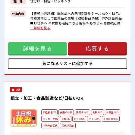
仕分け・梱包・ピッキング
職 種
イチからスキルUP・ステップUP目指していきましょう！
■職場の雰囲気
【業務内容詳細】医薬品への未開封証明シール貼り・梱包。
仕事内容
女性多めで休み時間は女子トークがあふれる職場です！
付随業務として医薬品の充填【取扱製品情報】体外診断薬品
もちろん男性の応募もOKですよ！
■お仕事PR ≪女性も活躍できる職場≫ もちろん男性の応募も
休憩室で自分タイム！
歓迎です！ ≪時間にメリハリを≫ 残業はほとんどナシ！ 場合
…詳細を見る
のんびりスマホチェック♪
によってはお願いすることもあります♪ ≪週休2日制≫ 週末
は家族や友人と一緒にプライベート満喫！ 制服があると毎日
の服選びに悩まずOK♪ ≪未経験の方も大カンゲイ≫ 新しい
詳細を見る
応募する
ことにチャレンジするのは不安だけど、 しっかり働く環境が
整っています！ イチからスキルUP・ステップUP目指してい
きましょう！ ■職場の雰囲気 女性多めで休み時間は女子トー
クがあふれる職場です！ もちろん男性の応募もOKですよ！
気になるリストに
追加する
休憩室で自分タイム！ のんびりスマホチェック♪
派遣
組立・加工・食品製造など/日払いOK
未経験者OK
長期の仕事
残業少なめ
制服あり
休憩室あり
ロッカー完備
染髪OK
ピアスOK
ネイルOK
土日祝日休み
平均年齢20代
30代が活躍