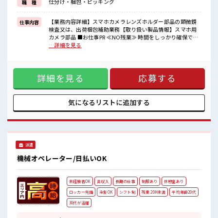
仕分け・梱包・ピッキング
職 種
≪収入アップを目指せる≫
高時給だらけの派遣のお仕事です！
【業務内容詳細】スマホカメラレンズホルダー部品の顕微鏡
仕事内容
■職場の雰囲気
検査又は、出荷梱包補助業務【取り扱い製品情報】スマホ用
休憩時間にゆっくりできるスペース完備！
カメラ部品 ■お仕事PR ≪NO残業≫ 時間をしっかり確保でき
残業は基本ないので定時でサクッと帰宅OK！
る、 残業基本ナシのお仕事♪ オンとオフをきっちり切り替え
…詳細を見る
サポートもバッチリだから未経験からでも安心してスタートできま
たい方にオススメ！ ≪ラクラク制服アリ≫ 制服があるので、
すよ！
毎日の服装の悩み解消♪ ≪未経験でも活躍できる≫ 新しいこ
とにチャレンジするのは不安だけど、 しっかり働く環境が整
詳細を見る
応募する
っています！ イチからスキルUP・ステップUP目指していき
ましょう！ ≪収入アップを目指せる≫ 高時給だらけの派遣の
お仕事です！ ■職場の雰囲気 休憩時間にゆっくりできるスペ
ース完備！ 残業は基本ないので定時でサクッと帰宅OK！ サ
気になるリストに
追加する
ポートもバッチリだから未経験からでも安心してスタートで
きますよ！
派遣
機械オペレーター/日払いOK
未経験者OK
高収入
長期の仕事
制服あり
休憩室あり
ロッカー完備
染髪OK
シフト制
残業 20H未満
平均年齢20代
30代が活躍