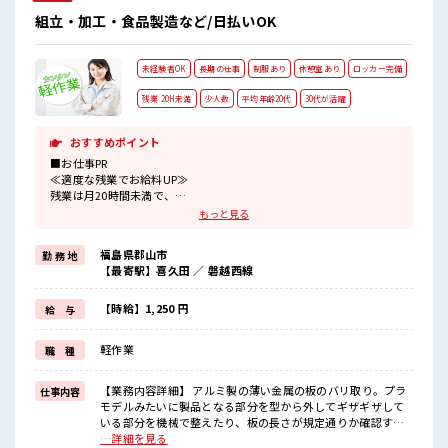
組立・加工・食品製造など/日払いOK
未経験者OK
長期の仕事
制服あり
休憩室あり
ロッカー完備
残業 20H未満
少人数
平均年齢20代
30代が活躍
おすすめポイント
■お仕事PR
≪適度な残業でお給料UP≫
残業は月20時間未満で、
ほどよく稼げます♪
もっと見る
≪機能的な制服アリ≫
制服があるので、
福島県郡山市
勤 務 地
毎日の服装の悩み解消♪
【最寄駅】喜久田 ／ 磐越西線
≪未経験でも活躍できる≫
新しいことにチャレンジするのは不安だけど、
しっかり働く環境が整っています！
【時給】1,250 円
給 与
イチからスキルUP・ステップUP目指していきましょう！
≪自分に向いている仕事が探せる≫
軽作業
職 種
困った事などがあれば、
担当がしっかりサポートします！
【業務内容詳細】 アルミ製の薄い金属の板のバリ取り。プラ
仕事内容
■職場の雰囲気
モデルみたいに製品となる部分を型から外してギザギザして
少人数ですぐに馴染むことができそう♪
いる部分を機械で整えたり、板の長さが規定通りか確認する
アットホームな環境☆
検査、緩衝材で覆ったりする梱包の仕事もあります。【取扱
…詳細を見る