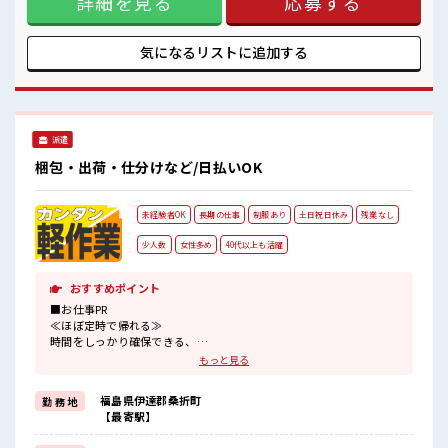
詳細を見る
応募する
チからスキルUP・ステップUP目指していきましょう！ ≪自
分に合った期間で働ける≫ 福利厚生が整った派遣のお仕事で
す！ ■職場の雰囲気 残業は少なめ！ たまに残業するくらいな
気になるリストに
追加する
ら…という方、 応募お待ちしております！ 土日祝休みなの
で、 ON/OFFの切替もしやすい！
派遣
梱包・出荷・仕分けなど/日払いOK
未経験者OK
長期の仕事
制服あり
土日祝日休み
残業なし
少人数
女性多め
40代以上も活躍
おすすめポイント
■お仕事PR
≪ほぼ定時で帰れる≫
時間をしっかり確保できる、
残業基本ナシのお仕事♪
もっと見る
オンとオフをきっちり切り替えたい方にオススメ！
≪女性も働きやすい職場≫
福島県伊達郡桑折町
勤 務 地
もちろん男性の応募も歓迎ですよ！
【最寄駅】
≪土日祝休のお仕事≫
家族や友人と一緒にプライベート満喫！