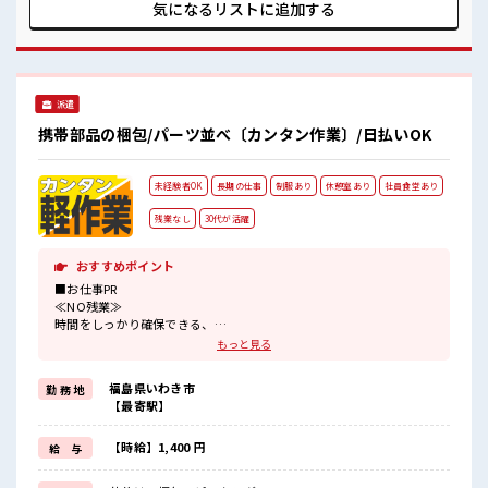
トホームな雰囲気の職場！ 20代活躍中のフレッシュな職場で
気になるリストに
追加する
す☆ 休憩室で自分タイム！ のんびりスマホチェック♪ 残業は
ほとんどありません！
派遣
携帯部品の梱包/パーツ並べ〔カンタン作業〕/日払いOK
未経験者OK
長期の仕事
制服あり
休憩室あり
社員食堂あり
残業なし
30代が活躍
おすすめポイント
■お仕事PR
≪NO残業≫
時間をしっかり確保できる、
残業基本ナシのお仕事♪
もっと見る
オンとオフをきっちり切り替えたい方にオススメ！
≪ラクラク制服アリ≫
福島県いわき市
勤 務 地
制服があるので、
【最寄駅】
毎日の服装の悩み解消♪
≪未経験でも活躍できる≫
新しいことにチャレンジするのは不安だけど、
【時給】1,400 円
給 与
しっかり働く環境が整っています！
イチからスキルUP・ステップUP目指していきましょう！