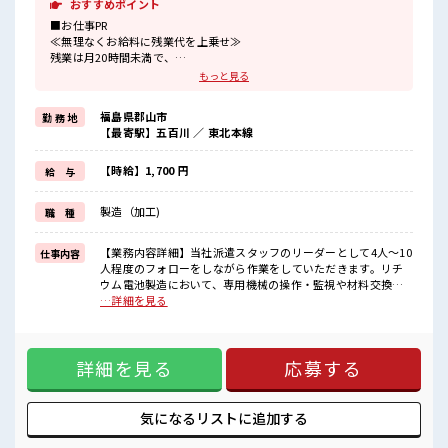
おすすめポイント
■お仕事PR
≪無理なくお給料に残業代を上乗せ≫
残業は月20時間未満で、
ほどよく稼げます♪
もっと見る
≪ヘアカラーOKで自由な雰囲気の職場≫
明るすぎたり奇抜でなければ基本的に自由！
福島県郡山市
勤 務 地
(規定有)≪動きやすい制服アリ≫
【最寄駅】五百川 ／ 東北本線
制服があるので、
毎日の服装の悩み解消♪
≪初めての仕事だけど自分にもできそう≫
【時給】1,700 円
給 与
新しいことにチャレンジするのは不安だけど、
しっかり働く環境が整っています！
製造（加工)
職 種
イチからスキルUP・ステップUP目指していきましょう！
≪収入アップを目指せる≫
高時給だらけの派遣のお仕事です！
【業務内容詳細】当社派遣スタッフのリーダーとして4人～10
仕事内容
人程度のフォローをしながら作業をしていただきます。リチ
■職場の雰囲気
ウム電池製造において、専用機械の操作・監視や材料交換、
キバツ過ぎなければ髪色・髪型は自由！
部品供給、製品の目視検査に加え、トラブル時の簡易メンテ
…詳細を見る
あなたの個性を大事にできます♪
ナンスを行う業務です。【取り扱い製品】ボタン電池・円筒
≪20代の方が多数活躍中の職場≫
型電池 ■お仕事PR ≪無理なくお給料に残業代を上乗せ≫ 残業
休憩室で楽しくおしゃべり！
は月20時間未満で、 ほどよく稼げます♪ ≪ヘアカラーOKで
ストレス解消☆
詳細を見る
応募する
自由な雰囲気の職場≫ 明るすぎたり奇抜でなければ基本的に
自由！ (規定有)≪動きやすい制服アリ≫ 制服があるので、 毎
日の服装の悩み解消♪ ≪初めての仕事だけど自分にもできそ
う≫ 新しいことにチャレンジするのは不安だけど、 しっかり
気になるリストに
追加する
働く環境が整っています！ イチからスキルUP・ステップUP
目指していきましょう！ ≪収入アップを目指せる≫ 高時給だ