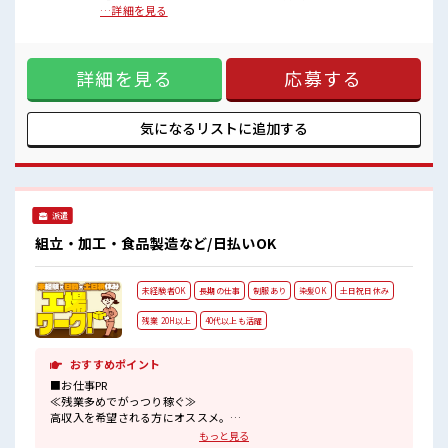
女性も活躍しやすい雰囲気の職場です！
ク成形加工を行う企業 ■お仕事PR ≪女性も仕事をしやすい職
…詳細を見る
少人数の職場でこじんまり。
場≫ もちろん男性の応募も歓迎！ ≪適度な残業でお給料UP≫
職場の仲間との交流もできちゃうかも？
残業は月20時間未満で、 ほどよく稼げます♪ ≪機能的な制服
休憩室でホッと一息リフレッシュ！
アリ≫ 制服があるので、 毎日の服装の悩み解消♪ ≪初めての
詳細を見る
応募する
仕事だけど自分にもできそう≫ 新しいことにチャレンジする
のは不安だけど、 しっかり働く環境が整っています！ イチか
らスキルUP・ステップUP目指していきましょう！ ≪自分に
合った期間で働ける≫ 福利厚生が整った派遣のお仕事です！
気になるリストに
追加する
■職場の雰囲気 女性も活躍しやすい雰囲気の職場です！ 少人
数の職場でこじんまり。 職場の仲間との交流もできちゃうか
も？ 休憩室でホッと一息リフレッシュ！
派遣
組立・加工・食品製造など/日払いOK
未経験者OK
長期の仕事
制服あり
染髪OK
土日祝日休み
残業 20H以上
40代以上も活躍
おすすめポイント
■お仕事PR
≪残業多めでがっつり稼ぐ≫
高収入を希望される方にオススメ。
残業は月20時間以上あります♪
もっと見る