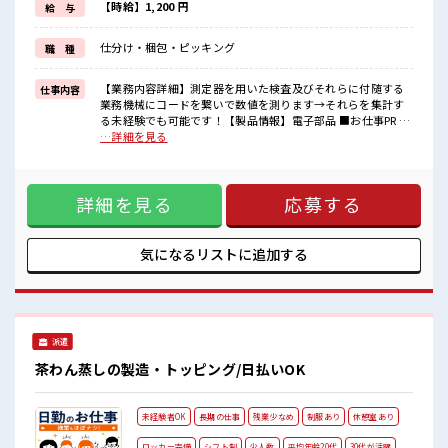
≪ラクラク制服アリ≫
【時給】1,200 円
給 与
制服があるので、
毎日の服装の悩み解消♪
仕分け・梱包・ピッキング
職 種
≪未経験の方も大カンゲイ≫
新しいことにチャレンジするのは不安だけど、
しっかり働く環境が整っています！
【業務内容詳細】測定器を用いた検査及びそれらに付随する
仕事内容
イチからスキルUP・ステップUP目指していきましょう！
業務機械にコードを繋いで数値を測ります→それらを集計す
る未経験でも可能です！【製品情報】電子部品 ■お仕事PR ≪
■職場の雰囲気
ほぼ定時で帰れる≫ 時間をしっかり確保できる、 残業基本ナ
…詳細を見る
女性も活躍しやすい雰囲気の職場です！
シのお仕事♪ オンとオフをきっちり切り替えたい方にオスス
少人数ですぐに馴染むことができそう♪
メ！ ≪女性も働きやすい職場≫ もちろん男性の応募も歓迎で
アットホームな環境☆
すよ！ ≪土日祝休のお仕事≫ 家族や友人と一緒にプライベー
ピタっと定時退社！
詳細を見る
応募する
ト満喫！ ≪ラクラク制服アリ≫ 制服があるので、 毎日の服装
残業は基本ナシ♪
の悩み解消♪ ≪未経験の方も大カンゲイ≫ 新しいことにチャ
レンジするのは不安だけど、 しっかり働く環境が整っていま
す！ イチからスキルUP・ステップUP目指していきましょ
気になるリストに
追加する
う！ ■職場の雰囲気 女性も活躍しやすい雰囲気の職場です！
少人数ですぐに馴染むことができそう♪ アットホームな環境
☆ ピタっと定時退社！ 残業は基本ナシ♪
派遣
茶わん蒸しの製造・トッピング/日払いOK
未経験者OK
長期の仕事
残業少なめ
制服あり
休憩室あり
ロッカー完備
シフト制
少人数
平均年齢20代
30代が活躍