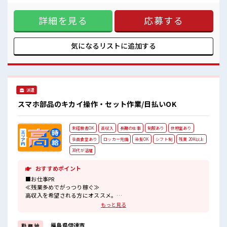
仕事の合間の息抜きは休憩室で♪
ればOKです！ (規定有)≪機能的な制服アリ≫ 制服があるの
持ち物が多いあなたにもぴったり☆
で、 毎日の服装の悩み解消♪ ≪未経験でも活躍できる≫ 新し
ロッカー付き職場♪
詳細を見る
応募する
いことにチャレンジするのは不安だけど、 しっかり働く環境
残業がしっかりあるお仕事！
が整っています！ イチからスキルUP・ステップUP目指して
いきましょう！ ≪自分に向いている仕事が探せる≫ 困った事
などがあれば、 担当がしっかりサポートします！ ■職場の雰
気になるリストに
追加する
囲気 明るすぎたり奇抜過ぎなければヘアカラーOK！ 仕事の
合間の息抜きは休憩室で♪ 持ち物が多いあなたにもぴったり
☆ ロッカー付き職場♪ 残業がしっかりあるお仕事！
派遣
スマホ部品のキカイ操作・セット作業/日払いOK
未経験者OK
高収入
長期の仕事
制服あり
休憩室あり
社員食堂あり
ロッカー完備
染髪OK
シフト制
残業 20H以上
30代が活躍
おすすめポイント
■お仕事PR
≪残業多めでがっつり稼ぐ≫
高収入を希望される方にオススメ。
残業は月20時間以上あります♪
もっと見る
≪ヘアカラーOKで自由な雰囲気の職場≫
明るすぎたり奇抜でなければ基本的に自由！
福島県伊達市
勤 務 地