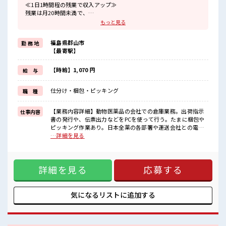
≪1日1時間程の残業で収入アップ≫
残業は月20時間未満で、
ほどよく稼げます♪
もっと見る
≪週休2日制≫
週末は家族や友人と一緒にプライベート満喫！
福島県郡山市
勤 務 地
≪モチベーションもUP≫
【最寄駅】
派手過ぎなければ髪型や髪色自由♪
(規定有)≪未経験でも活躍できる≫
新しいことにチャレンジするのは不安だけど、
【時給】1,070 円
給 与
しっかり働く環境が整っています！
イチからスキルUP・ステップUP目指していきましょう！
仕分け・梱包・ピッキング
職 種
≪自分に合った期間で働ける≫
福利厚生が整った派遣のお仕事です！
【業務内容詳細】動物医薬品の会社での倉庫業務。出荷指示
仕事内容
■職場の雰囲気
書の発行や、伝票出力などをPCを使って行う。たまに梱包や
キバツ過ぎなければ髪色・髪型は自由！
ピッキング作業あり。日本全薬の各部署や運送会社との電話
あなたの個性を大事にできます♪
対応あり。【取扱製品情報】ペットフードや大動物のお薬 ■
…詳細を見る
休憩時間にゆっくりできるスペース完備！
お仕事PR ≪1日1時間程の残業で収入アップ≫ 残業は月20時間
持ち物が多いあなたにもぴったり☆
未満で、 ほどよく稼げます♪ ≪週休2日制≫ 週末は家族や友
ロッカー付き職場♪
人と一緒にプライベート満喫！ ≪モチベーションもUP≫ 派手
詳細を見る
応募する
過ぎなければ髪型や髪色自由♪ (規定有)≪未経験でも活躍で
きる≫ 新しいことにチャレンジするのは不安だけど、 しっか
り働く環境が整っています！ イチからスキルUP・ステップ
UP目指していきましょう！ ≪自分に合った期間で働ける≫ 福
気になるリストに
追加する
利厚生が整った派遣のお仕事です！ ■職場の雰囲気 キバツ過
ぎなければ髪色・髪型は自由！ あなたの個性を大事にできま
す♪ 休憩時間にゆっくりできるスペース完備！ 持ち物が多い
あなたにもぴったり☆ ロッカー付き職場♪