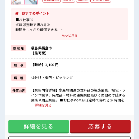
おすすめポイント
■お仕事PR
≪ほぼ定時で帰れる≫
時間をしっかり確保できる、
残業基本ナシのお仕事♪
もっと見る
オンとオフをきっちり切り替えたい方にオススメ！
≪女性も仕事をしやすい職場≫
福島県福島市
勤 務 地
もちろん男性の応募も歓迎！
【最寄駅】
≪週休2日制≫
週末は家族や友人と一緒にプライベート満喫！
≪機能的な制服アリ≫
【時給】1,100 円
給 与
制服があるので、
毎日の服装の悩み解消♪
仕分け・梱包・ピッキング
職 種
≪未経験の方も大カンゲイ≫
新しいことにチャレンジするのは不安だけど、
しっかり働く環境が整っています！
【業務内容詳細】水産物関連の食料品の製造業務、梱包・ラ
仕事内容
イチからスキルUP・ステップUP目指していきましょう！
イン作業や、完成品・材料の運搬業務及びその他の付随する
業務や周辺業務。 ■お仕事PR ≪ほぼ定時で帰れる≫ 時間をし
■職場の雰囲気
っかり確保できる、 残業基本ナシのお仕事♪ オンとオフをき
…詳細を見る
女性が多めの職場です♪
っちり切り替えたい方にオススメ！ ≪女性も仕事をしやすい
しっかり休める休憩室あり！
職場≫ もちろん男性の応募も歓迎！ ≪週休2日制≫ 週末は家
オンオフの切替もできちゃう！
族や友人と一緒にプライベート満喫！ ≪機能的な制服アリ≫
ロッカーあり！
詳細を見る
応募する
制服があるので、 毎日の服装の悩み解消♪ ≪未経験の方も大
安心してお仕事に集中♪
カンゲイ≫ 新しいことにチャレンジするのは不安だけど、 し
っかり働く環境が整っています！ イチからスキルUP・ステッ