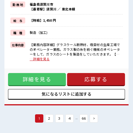
≪プライベートが充実する≫
福島県須賀川市
勤 務 地
場合によってはお願いすることもありますが、
【最寄駅】須賀川 ／ 東北本線
残業はほとんどナシ！
≪機能的な制服アリ≫
制服があるので、
【時給】1,450 円
給 与
毎日の服装の悩み解消♪
≪自分に合った期間で働ける≫
製造（加工)
職 種
福利厚生が整った派遣のお仕事です！
■職場の雰囲気
【業務内容詳細】グラスウール断熱材、吸音材の生産工場で
仕事内容
休憩室で楽しくおしゃべり！
のオペレーター業務。ガラス製の糸を紡ぐ機械のオペレータ
ストレス解消☆
ーをして、ガラスのシートを製造をしていただきます。【取
ロッカーあり！
扱製品情報】グラスウール製品 ■お仕事PR ≪経験を活かせる
…詳細を見る
安心してお仕事に集中♪
≫ これまでの経験を活かしませんか？ ブランクがあっても大
残業はほとんどありません！
丈夫♪ 経験はちょっとだけ…という方もOK！ ≪プライベー
高収入もバッチリ目指せますよ！
トが充実する≫ 場合によってはお願いすることもあります
詳細を見る
応募する
が、 残業はほとんどナシ！ ≪機能的な制服アリ≫ 制服がある
ので、 毎日の服装の悩み解消♪ ≪自分に合った期間で働ける
≫ 福利厚生が整った派遣のお仕事です！ ■職場の雰囲気 休憩
室で楽しくおしゃべり！ ストレス解消☆ ロッカーあり！ 安心
気になるリストに
追加する
してお仕事に集中♪ 残業はほとんどありません！ 高収入もバ
ッチリ目指せますよ！
…
1
2
3
4
66
>