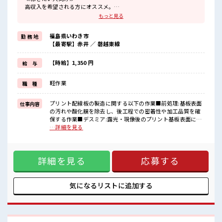
高収入を希望される方にオススメ。
残業は月20時間以上あります♪
もっと見る
≪ラクラク制服アリ≫
制服があるので、
福島県いわき市
勤 務 地
毎日の服装の悩み解消♪
【最寄駅】赤井 ／ 磐越東線
≪未経験の方も大カンゲイ≫
新しいことにチャレンジするのは不安だけど、
しっかり働く環境が整っています！
【時給】1,350 円
給 与
イチからスキルUP・ステップUP目指していきましょう！
≪収入アップを目指せる≫
軽作業
職 種
高時給だらけの派遣のお仕事です！
■職場の雰囲気
プリント配線板の製造に関する以下の作業■前処理:基板表面
仕事内容
仕事の合間の息抜きは休憩室で♪
の汚れや酸化膜を除去し、後工程での密着性や加工品質を確
持ち物が多いあなたにもぴったり☆
保する作業■デスミア:露光・現像後のプリント基板表面に残
ロッカー付き職場♪
ったドライフィルムの残渣や異物を除去する作業■露光:回路
…詳細を見る
残業が多めだからしっかり稼ぎたい方にもオススメ！
パターンを形成するため、感光材料を塗布した基板に光を照
射して回路図形を転写する作業(クリーンルーム)■中間検査:
回路形成工程後の基板について、パターン欠陥や異常の有無
詳細を見る
応募する
を目視または検査装置で確認する作業。 ■お仕事PR ≪稼ぎた
い人向け≫ 高収入を希望される方にオススメ。 残業は月20時
間以上あります♪ ≪ラクラク制服アリ≫ 制服があるので、 毎
日の服装の悩み解消♪ ≪未経験の方も大カンゲイ≫ 新しいこ
気になるリストに
追加する
とにチャレンジするのは不安だけど、 しっかり働く環境が整
っています！ イチからスキルUP・ステップUP目指していき
ましょう！ ≪収入アップを目指せる≫ 高時給だらけの派遣の
お仕事です！ ■職場の雰囲気 仕事の合間の息抜きは休憩室で