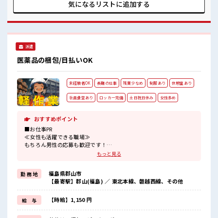
プUP目指していきましょう！ ■職場の雰囲気 女性が多めの職
気になるリストに
追加する
場です♪ しっかり休める休憩室あり！ オンオフの切替もでき
ちゃう！ ロッカーあり！ 安心してお仕事に集中♪
派遣
医薬品の梱包/日払いOK
未経験者OK
長期の仕事
残業少なめ
制服あり
休憩室あり
社員食堂あり
ロッカー完備
土日祝日休み
女性多め
おすすめポイント
■お仕事PR
≪女性も活躍できる職場≫
もちろん男性の応募も歓迎です！
≪時間にメリハリを≫
もっと見る
残業はほとんどナシ！
場合によってはお願いすることもあります♪
福島県郡山市
勤 務 地
≪週休2日制≫
【最寄駅】郡山(福島) ／ 東北本線、磐越西線、その他
週末は家族や友人と一緒にプライベート満喫！
制服があると毎日の服選びに悩まずOK♪
≪未経験の方も大カンゲイ≫
【時給】1,150 円
給 与
新しいことにチャレンジするのは不安だけど、
しっかり働く環境が整っています！