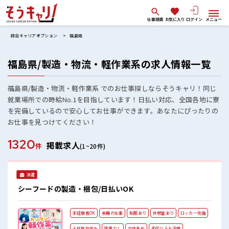
仕事検索
お気に入り
ログイン
メニュー
綜合キャリアオプション
福島県
福島県/製造・物流・軽作業系の求人情報一覧
福島県/製造・物流・軽作業系 でのお仕事探しならそうキャリ！同じ
就業場所での時給No.1を目指しています！日払い対応、全国各地に寮
を完備しているので安心してお仕事ができます。あなたにぴったりの
お仕事を見つけてください！
1320
掲載求人
件
(1~20件)
派遣
シーフードの製造・梱包/日払いOK
未経験者OK
長期の仕事
制服あり
休憩室あり
ロッカー完備
土日祝日休み
残業なし
女性多め
40代以上も活躍