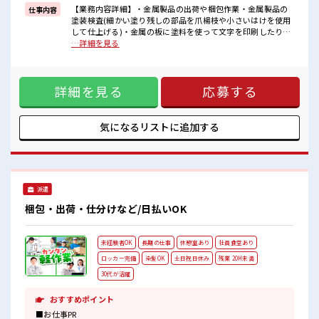
一人で悩まず気軽に相談できる、
【業務内容詳細】・金属製品の出荷や梱包作業・金属製品の
仕事内容
派遣のお仕事です！
塗装検査(細かい塗り残しの部品を爪楊枝や小さいはけを使用
して仕上げる)・金属の板に塗料を使って文字を印刷したり、
■職場の雰囲気
焼きいれる作業・金属製品の組立(電ドラ使用して機械に取り
…詳細を見る
髪型にこだわりのあるアナタは必見！
付ける)*見学でどこの部署を希望するか選べます！*【取扱製
髪型自由な職場！
品情報】精密板金などの金属製品やシルク印刷 ■お仕事PR
≪20代の方が多数活躍中の職場≫
≪1日1時間程の残業で収入アップ≫ 残業は月20時間未満で、
休憩室でホッと一息リフレッシュ！
詳細を見る
応募する
ほどよく稼げます♪ ≪週休2日制≫ 週末は家族や友人と一緒
ロッカーあり！
にプライベート満喫！ ≪モチベーションもUP≫ 派手過ぎなけ
安心してお仕事に集中♪
れば髪型や髪色自由♪ (規定有)制服があると毎日の服選びに
悩まずOK♪ ≪未経験OKの仕事≫ 新しいことにチャレンジす
気になるリストに
追加する
るのは不安だけど、 しっかり働く環境が整っています！ イチ
からスキルUP・ステップUP目指していきましょう！ ≪様々
なお仕事をご提案≫ 一人で悩まず気軽に相談できる、 派遣の
お仕事です！ ■職場の雰囲気 髪型にこだわりのあるアナタは
必見！ 髪型自由な職場！ ≪20代の方が多数活躍中の職場≫ 休
派遣
憩室でホッと一息リフレッシュ！ ロッカーあり！ 安心してお
仕事に集中♪
梱包・出荷・仕分けなど/日払いOK
未経験者OK
長期の仕事
休憩室あり
社員食堂あり
ロッカー完備
染髪OK
土日祝日休み
残業 20H未満
30代が活躍
おすすめポイント
■お仕事PR