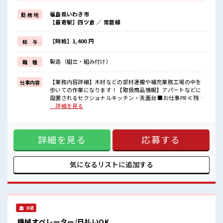
≪完全週休二日制≫
週末は家族や友人と一緒にプライベート満喫！
福島県いわき市
勤 務 地
≪髪色自由で自分らしく働く≫
【最寄駅】四ツ倉 ／ 常磐線
明るすぎたり奇抜でなければ基本的に自由！
(規定有)≪動きやすい制服アリ≫
制服があるので、
【時給】1,400 円
給 与
毎日の服装の悩み解消♪
≪初めての仕事だけど自分にもできそう≫
製造（組立・組み付け）
職 種
新しいことにチャレンジするのは不安だけど、
しっかり働く環境が整っています！
イチからスキルUP・ステップUP目指していきましょう！
【業務内容詳細】木材などの部材運搬や補充業務工場の中を
仕事内容
歩いての作業になります！【取扱商品情報】アパートなどに
■職場の雰囲気
設置されるセクショナルキッチン・洗面台 ■お仕事PR ≪残業
派手すぎなければ多少のヘアカラーもOKなのはウレシイPoint☆
多めでがっつり稼ぐ≫ 高収入を希望される方にオススメ。 残
…詳細を見る
残業多め！
業は月20時間以上あります♪ ≪完全週休二日制≫ 週末は家族
稼ぎたい方は必見！
や友人と一緒にプライベート満喫！ ≪髪色自由で自分らしく
未経験から始めた方もイッパイ！
働く≫ 明るすぎたり奇抜でなければ基本的に自由！ (規定
まずはチャレンジしてみませんか？
詳細を見る
応募する
有)≪動きやすい制服アリ≫ 制服があるので、 毎日の服装の
悩み解消♪ ≪初めての仕事だけど自分にもできそう≫ 新しい
ことにチャレンジするのは不安だけど、 しっかり働く環境が
整っています！ イチからスキルUP・ステップUP目指してい
気になるリストに
追加する
きましょう！ ■職場の雰囲気 派手すぎなければ多少のヘアカ
ラーもOKなのはウレシイPoint☆ 残業多め！ 稼ぎたい方は必
見！ 未経験から始めた方もイッパイ！ まずはチャレンジして
みませんか？
派遣
機械オペレーター/日払いOK