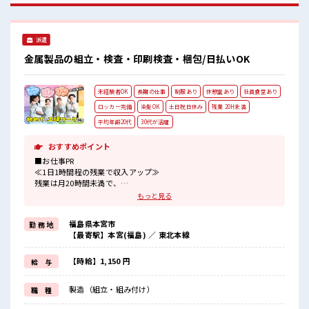
らけの派遣のお仕事です！ ■職場の雰囲気 キバツ過ぎなけれ
ば髪色・髪型は自由！ あなたの個性を大事にできます♪ ≪20
代の方が多数活躍中の職場≫ 休憩室で楽しくおしゃべり！ ス
派遣
トレス解消☆
金属製品の組立・検査・印刷検査・梱包/日払いOK
未経験者OK
長期の仕事
制服あり
休憩室あり
社員食堂あり
ロッカー完備
染髪OK
土日祝日休み
残業 20H未満
平均年齢20代
30代が活躍
おすすめポイント
■お仕事PR
≪1日1時間程の残業で収入アップ≫
残業は月20時間未満で、
ほどよく稼げます♪
もっと見る
≪週休2日制≫
週末は家族や友人と一緒にプライベート満喫！
福島県本宮市
勤 務 地
≪モチベーションもUP≫
【最寄駅】本宮(福島) ／ 東北本線
派手過ぎなければ髪型や髪色自由♪
(規定有)制服があると毎日の服選びに悩まずOK♪
≪未経験OKの仕事≫
【時給】1,150 円
給 与
新しいことにチャレンジするのは不安だけど、
しっかり働く環境が整っています！
製造（組立・組み付け）
職 種
イチからスキルUP・ステップUP目指していきましょう！
≪様々なお仕事をご提案≫