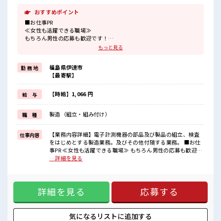
おすすめポイント
■お仕事PR
≪女性も活躍できる職場≫
もちろん男性の応募も歓迎です！
≪ちょっとの残業で収入アップ≫
もっと見る
残業は月20時間未満で、
ほどよく稼げます♪
福島県伊達市
勤 務 地
≪ヘアカラーOKで自由な雰囲気の職場≫
【最寄駅】
明るすぎたり奇抜でなければ基本的に自由！
(規定有)≪機能的な制服アリ≫
制服があるので、
【時給】1,066 円
給 与
毎日の服装の悩み解消♪
≪未経験の方も大カンゲイ≫
製造（組立・組み付け）
職 種
新しいことにチャレンジするのは不安だけど、
しっかり働く環境が整っています！
イチからスキルUP・ステップUP目指していきましょう！
【業務内容詳細】電子計測機器の部品及び製品の組立、検査
仕事内容
をはじめとする製造業務。及びその他付随する業務。 ■お仕
■職場の雰囲気
事PR ≪女性も活躍できる職場≫ もちろん男性の応募も歓迎で
女性も活躍しやすい雰囲気の職場です！
す！ ≪ちょっとの残業で収入アップ≫ 残業は月20時間未満
…詳細を見る
髪型にこだわりのあるアナタは必見！
で、 ほどよく稼げます♪ ≪ヘアカラーOKで自由な雰囲気の
髪型自由な職場！
職場≫ 明るすぎたり奇抜でなければ基本的に自由！ (規定
活気あふれる20代活躍中の職場です☆
有)≪機能的な制服アリ≫ 制服があるので、 毎日の服装の悩
ロッカーあり！
詳細を見る
応募する
み解消♪ ≪未経験の方も大カンゲイ≫ 新しいことにチャレン
安心してお仕事に集中♪
ジするのは不安だけど、 しっかり働く環境が整っています！
イチからスキルUP・ステップUP目指していきましょう！ ■
職場の雰囲気 女性も活躍しやすい雰囲気の職場です！ 髪型に
気になるリストに
追加する