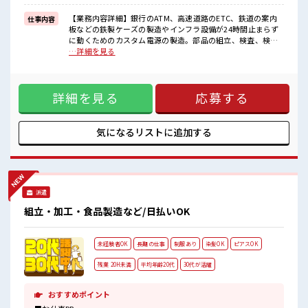
■職場の雰囲気
【業務内容詳細】銀行のATM、高速道路のETC、鉄道の案内
仕事内容
明るすぎたり奇抜過ぎなければヘアカラーOK！
板などの鉄製ケーズの製造やインフラ設備が24時間止まらず
残業が多めだからしっかり稼ぎたい方にもオススメ！
に動くためのカスタム電源の製造。部品の組立、検査、検品
土日祝休みなので、
作業。マシン補助業務。 ■お仕事PR ≪残業多めでがっつり稼
…詳細を見る
ON/OFFの切替もしやすい！
ぐ≫ 高収入を希望される方にオススメ。 残業は月20時間以上
あります♪ ≪土日祝休のお仕事≫ 家族や友人と一緒にプライ
ベート満喫！ ≪髪型自由≫ 基本的に髪色自由で明るすぎたり
詳細を見る
応募する
奇抜でなければOKです！ (規定有)制服があると毎日の服選び
に悩まずOK♪ ≪未経験の方も大カンゲイ≫ 新しいことにチ
ャレンジするのは不安だけど、 しっかり働く環境が整ってい
ます！ イチからスキルUP・ステップUP目指していきましょ
気になるリストに
追加する
う！ ■職場の雰囲気 明るすぎたり奇抜過ぎなければヘアカラ
ーOK！ 残業が多めだからしっかり稼ぎたい方にもオススメ！
土日祝休みなので、 ON/OFFの切替もしやすい！
派遣
組立・加工・食品製造など/日払いOK
未経験者OK
長期の仕事
制服あり
染髪OK
ピアスOK
残業 20H未満
平均年齢20代
30代が活躍
おすすめポイント