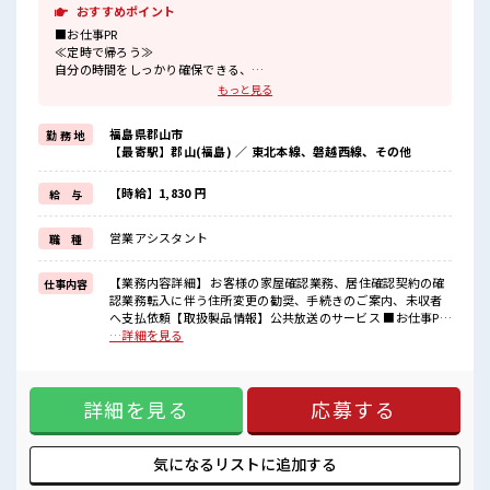
おすすめポイント
■お仕事PR
≪定時で帰ろう≫
自分の時間をしっかり確保できる、
残業基本ナシのお仕事♪
もっと見る
≪完全週休二日制≫
週末は家族や友人と一緒にプライベート満喫！
福島県郡山市
勤 務 地
≪髪型自由≫
【最寄駅】郡山(福島) ／ 東北本線、磐越西線、その他
基本的に髪色自由で明るすぎたり奇抜でなければOKです！
(規定有)≪未経験の方も大カンゲイ≫
新しいことにチャレンジするのは不安だけど、
【時給】1,830 円
給 与
しっかり働く環境が整っています！
イチからスキルUP・ステップUP目指していきましょう！
営業アシスタント
職 種
≪収入アップを目指せる≫
高時給だらけの派遣のお仕事です！
【業務内容詳細】 お客様の家屋確認業務、居住確認契約の確
仕事内容
■職場の雰囲気
認業務転入に伴う住所変更の勧奨、手続きのご案内、未収者
キバツ過ぎなければ髪色・髪型は自由！
へ支払依頼【取扱製品情報】公共放送のサービス ■お仕事PR
あなたの個性を大事にできます♪
≪定時で帰ろう≫ 自分の時間をしっかり確保できる、 残業基
…詳細を見る
休憩時間にゆっくりできるスペース完備！
本ナシのお仕事♪ ≪完全週休二日制≫ 週末は家族や友人と一
ロッカーあり！
緒にプライベート満喫！ ≪髪型自由≫ 基本的に髪色自由で明
安心してお仕事に集中♪
るすぎたり奇抜でなければOKです！ (規定有)≪未経験の方も
詳細を見る
応募する
大カンゲイ≫ 新しいことにチャレンジするのは不安だけど、
しっかり働く環境が整っています！ イチからスキルUP・ステ
ップUP目指していきましょう！ ≪収入アップを目指せる≫ 高
時給だらけの派遣のお仕事です！ ■職場の雰囲気 キバツ過ぎ
気になるリストに
追加する
なければ髪色・髪型は自由！ あなたの個性を大事にできます