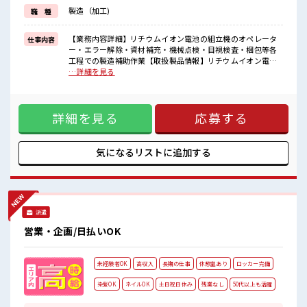
≪髪型自由≫
製造（加工)
職 種
基本的に髪色自由で明るすぎたり奇抜でなければOKです！
(規定有)制服があると毎日の服選びに悩まずOK♪
【業務内容詳細】リチウムイオン電池の組立機のオペレータ
仕事内容
■職場の雰囲気
ー・エラー解除・資材補充・機械点検・目視検査・梱包等各
明るすぎたり奇抜過ぎなければヘアカラーOK！
工程での製造補助作業【取扱製品情報】リチウムイオン電池
≪20代の方が多数活躍中の職場≫
※寮アリのお仕事！一人暮らしスタートにもピッタリ♪ ■お
…詳細を見る
休憩室でホッと一息リフレッシュ！
仕事PR ≪寮完備≫ ・一人暮らしをしてみたい。 ・地元から出
ロッカーあり！
て新しい場所で働いてみたい。 ・すぐに働けて稼げる仕事が
安心してお仕事に集中♪
したい。 そんな方にピッタリな「寮あり」のお仕事です！ 赴
詳細を見る
応募する
任地までの交通費も当社が負担(規定有)！ 遠方の方もご安心
して応募ください！ ≪残業で収入アップ≫ 高収入を希望され
る方にオススメ。 残業は月20時間以上あります♪ ≪髪型自由
≫ 基本的に髪色自由で明るすぎたり奇抜でなければOKです！
気になるリストに
追加する
(規定有)制服があると毎日の服選びに悩まずOK♪ ■職場の雰
囲気 明るすぎたり奇抜過ぎなければヘアカラーOK！ ≪20代
の方が多数活躍中の職場≫ 休憩室でホッと一息リフレッシ
ュ！ ロッカーあり！ 安心してお仕事に集中♪
派遣
営業・企画/日払いOK
未経験者OK
高収入
長期の仕事
休憩室あり
ロッカー完備
染髪OK
ネイルOK
土日祝日休み
残業なし
50代以上も活躍