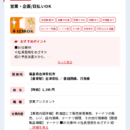
営業・企画/日払いOK
未経験者OK
長期の仕事
残業少なめ
制服あり
休憩室あり
ロッカー完備
シフト制
少人数
女性多め
50代以上も活躍
おすすめポイント
■お仕事PR
≪社員登用をめざす≫
紹介予定派遣だから、
自分に職場が合うかお試しできるのがポイント☆
もっと見る
≪女性も働きやすい職場≫
もちろん男性の応募も歓迎ですよ！
福島県会津若松市
勤 務 地
≪プライベートが充実する≫
【最寄駅】会津若松 ／ 磐越西線、只見線
場合によってはお願いすることもありますが、
残業はほとんどナシ！
≪動きやすい制服アリ≫
【時給】1,195 円
給 与
制服があるので、
毎日の服装の悩み解消♪
営業アシスタント
職 種
≪未経験OKの仕事≫
新しいことにチャレンジするのは不安だけど、
しっかり働く環境が整っています！
【業務内容詳細】 飲食店にて販売接客業務、ドーナツの販
仕事内容
イチからスキルUP・ステップUP目指していきましょう！
売、レジ、店内清掃、ドーナツ調理、その他付随業務【取扱
製品情報】 ドーナツ ■お仕事PR ≪社員登用をめざす≫ 紹介
■職場の雰囲気
予定派遣だから、 自分に職場が合うかお試しできるのがポイ
…詳細を見る