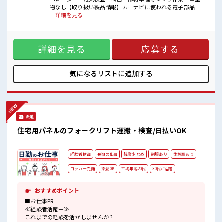
■職場の雰囲気
物なし【取り扱い製品情報】カーナビに使われる電子部品 ■
一息つける休憩スペースもあります！
お仕事PR ≪残業基本なし≫ 自分の時間をしっかり確保でき
…詳細を見る
ロッカーあり！
る、 残業基本ナシのお仕事♪ オンとオフをきっちり切り替え
安心してお仕事に集中♪
たい方にオススメ！ ≪動きやすい制服アリ≫ 制服があるの
ピタっと定時退社！
で、 毎日の服装の悩み解消♪ ≪未経験OKの仕事≫ 新しいこ
残業は基本ナシ♪
詳細を見る
応募する
とにチャレンジするのは不安だけど、 しっかり働く環境が整
っています！ イチからスキルUP・ステップUP目指していき
ましょう！ ≪自分に向いている仕事が探せる≫ 困った事など
があれば、 担当がしっかりサポートします！ ■職場の雰囲気
気になるリストに
追加する
一息つける休憩スペースもあります！ ロッカーあり！ 安心し
てお仕事に集中♪ ピタっと定時退社！ 残業は基本ナシ♪
派遣
住宅用パネルのフォークリフト運搬・検査/日払いOK
経験者歓迎
長期の仕事
残業少なめ
制服あり
休憩室あり
ロッカー完備
染髪OK
平均年齢20代
30代が活躍
おすすめポイント
■お仕事PR
≪経験者活躍中≫
これまでの経験を活かしませんか？