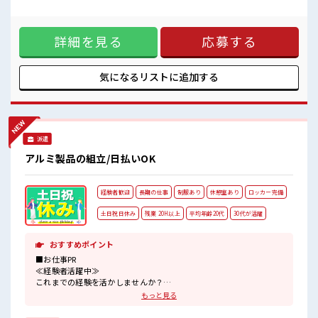
女性多めで休み時間は女子トークがあふれる職場です！
ント☆ ≪女性も働きやすい職場≫ もちろん男性の応募も歓迎
もちろん男性の応募もOKですよ！
ですよ！ ≪プライベートが充実する≫ 場合によってはお願い
少人数でアットホームな雰囲気の職場！
することもありますが、 残業はほとんどナシ！ ≪動きやすい
ロッカーあり！
詳細を見る
応募する
制服アリ≫ 制服があるので、 毎日の服装の悩み解消♪ ≪未経
安心してお仕事に集中♪
験OKの仕事≫ 新しいことにチャレンジするのは不安だけど、
しっかり働く環境が整っています！ イチからスキルUP・ステ
ップUP目指していきましょう！ ■職場の雰囲気 女性多めで休
気になるリストに
追加する
み時間は女子トークがあふれる職場です！ もちろん男性の応
募もOKですよ！ 少人数でアットホームな雰囲気の職場！ ロ
ッカーあり！ 安心してお仕事に集中♪
派遣
アルミ製品の組立/日払いOK
経験者歓迎
長期の仕事
制服あり
休憩室あり
ロッカー完備
土日祝日休み
残業 20H以上
平均年齢20代
30代が活躍
おすすめポイント
■お仕事PR
≪経験者活躍中≫
これまでの経験を活かしませんか？
ブランクがあっても大丈夫♪
もっと見る
経験はちょっとだけ…という方もOK！
≪稼ぎたい人向け≫