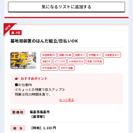
情報】コイル用絶縁体 ■お仕事PR ≪稼ぎたい人向け≫ 高収入
を希望される方にオススメ。 残業は月20時間以上あります♪
気になるリストに
追加する
≪完全週休二日制≫ 週末は家族や友人と一緒にプライベート
満喫！ ≪髪型自由≫ 基本的に髪色自由で明るすぎたり奇抜で
なければOKです！ (規定有)≪動きやすい制服アリ≫ 制服があ
るので、 毎日の服装の悩み解消♪ ≪未経験OKの仕事≫ 新し
いことにチャレンジするのは不安だけど、 しっかり働く環境
派遣
が整っています！ イチからスキルUP・ステップUP目指して
いきましょう！ ■職場の雰囲気 明るすぎたり奇抜過ぎなけれ
基地局装置のはんだ組立/日払いOK
ばヘアカラーOK！ 20代活躍中のフレッシュな職場です☆ 休
憩時間にゆっくりできるスペース完備！ 残業がしっかりある
お仕事！
未経験者OK
長期の仕事
制服あり
休憩室あり
社員食堂あり
染髪OK
ピアスOK
土日祝日休み
残業 20H未満
平均年齢20代
30代が活躍
おすすめポイント
■お仕事PR
≪ちょっとの残業で収入アップ≫
残業は月20時間未満で、
ほどよく稼げます♪
もっと見る
≪完全週休二日制≫
週末は家族や友人と一緒にプライベート満喫！
福島県福島市
勤 務 地
≪髪型自由≫
【最寄駅】
基本的に髪色自由で明るすぎたり奇抜でなければOKです！
(規定有)≪動きやすい制服アリ≫
制服があるので、
【時給】1,133 円
給 与
毎日の服装の悩み解消♪