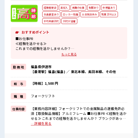
経験者歓迎
高収入
長期の仕事
制服あり
休憩室あり
社員食堂あり
ロッカー完備
土日祝日休み
残業 20H以上
平均年齢20代
30代が活躍
おすすめポイント
■お仕事PR
≪経験を活かせる≫
これまでの経験を活かしませんか？
ブランクがあっても大丈夫♪
もっと見る
経験はちょっとだけ…という方もOK！
≪残業で収入アップ≫
福島県伊達市
勤 務 地
高収入を希望される方にオススメ。
【最寄駅】福島(福島) ／ 東北本線、奥羽本線、その他
残業は月20時間以上あります♪
≪土日祝休のお仕事≫
家族や友人と一緒にプライベート満喫！
【時給】1,500 円
給 与
≪動きやすい制服アリ≫
制服があるので、
フォークリフト
職 種
毎日の服装の悩み解消♪
≪自分に向いている仕事が探せる≫
困った事などがあれば、
【業務内容詳細】フォークリフトでの金属製品の運搬免許必
仕事内容
担当がしっかりサポートします！
須【取扱製品情報】アルミフレーム ■お仕事PR ≪経験を活か
せる≫ これまでの経験を活かしませんか？ ブランクがあって
■職場の雰囲気
も大丈夫♪ 経験はちょっとだけ…という方もOK！ ≪残業で
…詳細を見る
20代の若い世代がたくさん活躍中の活気ある職場！
収入アップ≫ 高収入を希望される方にオススメ。 残業は月20
しっかり休める休憩室あり！
時間以上あります♪ ≪土日祝休のお仕事≫ 家族や友人と一緒
オンオフの切替もできちゃう！