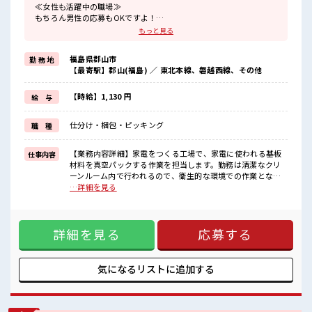
≪女性も活躍中の職場≫
もちろん男性の応募もOKですよ！
≪稼ぎたい人向け≫
もっと見る
高収入を希望される方にオススメ。
残業は月20時間以上あります♪
福島県郡山市
勤 務 地
≪完全週休二日制≫
【最寄駅】郡山(福島) ／ 東北本線、磐越西線、その他
週末は家族や友人と一緒にプライベート満喫！
≪機能的な制服アリ≫
制服があるので、
【時給】1,130 円
給 与
毎日の服装の悩み解消♪
≪未経験OKの仕事≫
仕分け・梱包・ピッキング
職 種
新しいことにチャレンジするのは不安だけど、
しっかり働く環境が整っています！
イチからスキルUP・ステップUP目指していきましょう！
【業務内容詳細】家電をつくる工場で、家電に使われる基板
仕事内容
≪収入アップを目指せる≫
材料を真空パックする作業を担当します。勤務は清潔なクリ
高時給だらけの派遣のお仕事です！
ーンルーム内で行われるので、衛生的な環境での作業となり
ます。別の工程では、機械で切断された銅板を一枚ずつチェ
…詳細を見る
■職場の雰囲気
ックして、問題がなければ包装し、箱に詰めていきます。メ
女性多めで休み時間は女子トークがあふれる職場です！
インの業務は、何枚も重ねた銅板を計量器に載せて重さを確
もちろん男性の応募もOKですよ！
認する作業で、扱うものはシンプルですが、丁寧にコツコツ
≪20代の方が多数活躍中の職場≫
詳細を見る
応募する
やる仕事が好きな方にはオススメです。【取扱製品情報】基
休憩室完備でランチや休憩も充実しそう♪
板材料 ■お仕事PR ≪女性も活躍中の職場≫ もちろん男性の応
募もOKですよ！ ≪稼ぎたい人向け≫ 高収入を希望される方
にオススメ。 残業は月20時間以上あります♪ ≪完全週休二日
気になるリストに
追加する
制≫ 週末は家族や友人と一緒にプライベート満喫！ ≪機能的
な制服アリ≫ 制服があるので、 毎日の服装の悩み解消♪ ≪未
経験OKの仕事≫ 新しいことにチャレンジするのは不安だけ
ど、 しっかり働く環境が整っています！ イチからスキルUP・