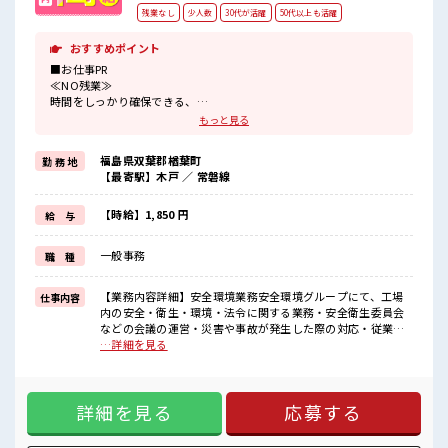
残業なし
少人数
30代が活躍
50代以上も活躍
おすすめポイント
■お仕事PR
≪NO残業≫
時間をしっかり確保できる、
残業基本ナシのお仕事♪
もっと見る
オンとオフをきっちり切り替えたい方にオススメ！
≪経験者優遇≫
福島県双葉郡楢葉町
勤 務 地
これまでの経験を活かしませんか？
【最寄駅】木戸 ／ 常磐線
ブランクがあっても大丈夫♪
経験はちょっとだけ…という方もOK！
≪週休2日制≫
【時給】1,850 円
給 与
週末は家族や友人と一緒にプライベート満喫！
≪機能的な制服アリ≫
一般事務
職 種
制服があるので、
毎日の服装の悩み解消♪
≪自分に向いている仕事が探せる≫
【業務内容詳細】安全環境業務安全環境グループにて、工場
仕事内容
困った事などがあれば、
内の安全・衛生・環境・法令に関する業務・安全衛生委員会
担当がしっかりサポートします！
などの会議の運営・災害や事故が発生した際の対応・従業員
へ対する安全や環境に関する教育・訓練・行政などに提出す
…詳細を見る
■職場の雰囲気
る文書などの作成など【取り扱い製品情報】電気自動車向け
一緒に働く仲間ともなじみやすい少人数の職場☆
リチウムイオン電池の正極材活物質 ■お仕事PR ≪NO残業≫
ピタっと定時退社！
時間をしっかり確保できる、 残業基本ナシのお仕事♪ オンと
残業は基本ナシ♪
詳細を見る
応募する
オフをきっちり切り替えたい方にオススメ！ ≪経験者優遇≫
ウレシイ土日祝休み！
これまでの経験を活かしませんか？ ブランクがあっても大丈
「しっかり働いてしっかり休む！
夫♪ 経験はちょっとだけ…という方もOK！ ≪週休2日制≫ 週