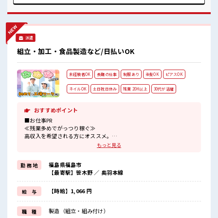
こだわりのあるアナタは必見！ 髪型自由な職場！ 活気あふれ
る20代活躍中の職場です☆ ロッカーあり！ 安心してお仕事に
集中♪
派遣
組立・加工・食品製造など/日払いOK
未経験者OK
長期の仕事
制服あり
染髪OK
ピアスOK
ネイルOK
土日祝日休み
残業 20H以上
30代が活躍
おすすめポイント
■お仕事PR
≪残業多めでがっつり稼ぐ≫
高収入を希望される方にオススメ。
残業は月20時間以上あります♪
もっと見る
≪土日祝休のお仕事≫
家族や友人と一緒にプライベート満喫！
福島県福島市
勤 務 地
≪髪型自由≫
【最寄駅】笹木野 ／ 奥羽本線
基本的に髪色自由で明るすぎたり奇抜でなければOKです！
(規定有)制服があると毎日の服選びに悩まずOK♪
≪未経験の方も大カンゲイ≫
【時給】1,066 円
給 与
新しいことにチャレンジするのは不安だけど、
しっかり働く環境が整っています！
製造（組立・組み付け）
職 種
イチからスキルUP・ステップUP目指していきましょう！