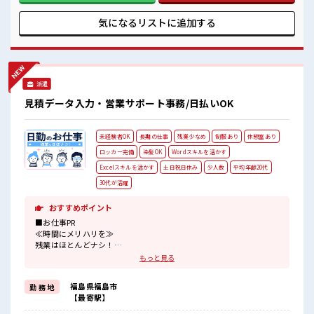
く環境が整っています！ イチからスキルUP・ステップUP目
指していきましょう！ ■職場の雰囲気 髪型にこだわりのある
気になるリストに
追加する
アナタは必見！ 髪型自由な職場！ 休憩室完備でランチや休憩
も充実しそう♪ 持ち物が多いあなたにもぴったり☆ ロッカー
付き職場♪
派遣
見積データ入力・営業サポート事務/日払いOK
未経験者OK
長期の仕事
残業少なめ
制服あり
休憩室あり
ロッカー完備
染髪OK
Wordスキルを活かす
Excelスキルを活かす
土日祝日休み
少人数
平均年齢20代
30代が活躍
おすすめポイント
■お仕事PR
≪時間にメリハリを≫
残業はほとんどナシ！
場合によってはお願いすることもあります♪
もっと見る
≪土日祝休のお仕事≫
家族や友人と一緒にプライベート満喫！
福島県福島市
勤 務 地
≪モチベーションもUP≫
【最寄駅】
派手過ぎなければ髪型や髪色自由♪
(規定有)≪ラクラク制服アリ≫