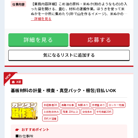
休憩室で楽しくランチ♪
【業務内容詳細】こめ油の原料・米ぬか(粉のようなもの)の入
仕事内容
時間があれば昼寝もしちゃおう！
った袋を開ける、畳む、材料の運搬作業。ほうきを使って米
職場にはロッカー完備！
ぬかを一か所に集めたり(砂で山を作るイメージ)、米ぬかの入
私物の置きすぎには注意が必要ですね★
った袋を開けるなど簡単な作業です！【取扱製品情報】体に
…詳細を見る
健康で栄養価も高いこめ油を製造する会社 ■お仕事PR ≪経験
者優遇≫ これまでの経験を活かしませんか？ ブランクがあっ
ても大丈夫♪ 経験はちょっとだけ…という方もOK！ ≪自分
詳細を見る
応募する
の時間も大切≫ 残業はほとんどナシ！ 場合によってはお願い
することもあります♪ 制服があると毎日の服選びに悩まず
OK♪ ≪様々なお仕事をご提案≫ 一人で悩まず気軽に相談で
きる、 派遣のお仕事です！ ■職場の雰囲気 休憩室で楽しくラ
気になるリストに
追加する
ンチ♪ 時間があれば昼寝もしちゃおう！ 職場にはロッカー完
備！ 私物の置きすぎには注意が必要ですね★
派遣
基板材料の計量・検査・真空パック・梱包/日払いOK
未経験者OK
長期の仕事
制服あり
休憩室あり
ロッカー完備
土日祝日休み
残業 20H以上
女性多め
平均年齢20代
30代が活躍
おすすめポイント
■お仕事PR