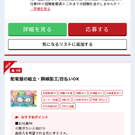
■職場の雰囲気
仕事PR ≪経験者優遇≫ これまでの経験を活かしませんか？ ブ
少人数ですぐに馴染むことができそう♪
ランクがあっても大丈夫♪ 経験はちょっとだけ…という方も
…詳細を見る
アットホームな環境☆
OK！ ≪適度な残業でお給料UP≫ 残業は月20時間未満で、 ほ
キバツ過ぎなければ髪色・髪型は自由！
どよく稼げます♪ ≪週休2日制≫ 週末は家族や友人と一緒に
あなたの個性を大事にできます♪
プライベート満喫！ ≪髪色自由で自分らしく働く≫ 明るすぎ
ロッカーあり！
詳細を見る
応募する
たり奇抜でなければ基本的に自由！ (規定有)制服があると毎
安心してお仕事に集中♪
日の服選びに悩まずOK♪ ≪収入アップを目指せる≫ 高時給
だらけの派遣のお仕事です！ ■職場の雰囲気 少人数ですぐに
馴染むことができそう♪ アットホームな環境☆ キバツ過ぎな
気になるリストに
追加する
ければ髪色・髪型は自由！ あなたの個性を大事にできます♪
ロッカーあり！ 安心してお仕事に集中♪
派遣
配電盤の組立・銅線加工/日払いOK
未経験者OK
長期の仕事
制服あり
休憩室あり
社員食堂あり
ロッカー完備
染髪OK
土日祝日休み
残業 20H以上
平均年齢20代
30代が活躍
おすすめポイント
■お仕事PR
≪稼ぎたい人向け≫
高収入を希望される方にオススメ。