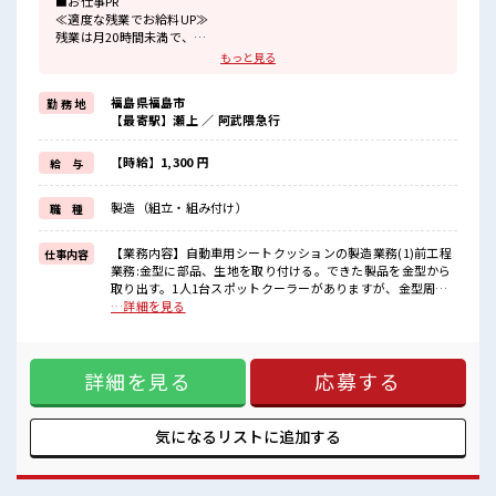
■お仕事PR
≪適度な残業でお給料UP≫
残業は月20時間未満で、
ほどよく稼げます♪
もっと見る
≪ヘアカラーOKで自由な雰囲気の職場≫
明るすぎたり奇抜でなければ基本的に自由！
福島県福島市
勤 務 地
(規定有)制服があると毎日の服選びに悩まずOK♪
【最寄駅】瀬上 ／ 阿武隈急行
≪未経験でも活躍できる≫
新しいことにチャレンジするのは不安だけど、
しっかり働く環境が整っています！
【時給】1,300 円
給 与
イチからスキルUP・ステップUP目指していきましょう！
≪様々なお仕事をご提案≫
製造（組立・組み付け）
職 種
一人で悩まず気軽に相談できる、
派遣のお仕事です！
【業務内容】自動車用シートクッションの製造業務(1)前工程
仕事内容
■職場の雰囲気
業務:金型に部品、生地を取り付ける。できた製品を金型から
キバツ過ぎなければ髪色・髪型は自由！
取り出す。1人1台スポットクーラーがありますが、金型周り
あなたの個性を大事にできます♪
が高熱のため暑い環境です。(2)後工程:製品のバリをカッター
…詳細を見る
20代が多数活躍中！
で切る。穴が開いているところは、スポンジ・テープで修正
社会人経験が浅くてもOK！
する。その後、台車への積み込み、運搬。1人1台スポットク
ここから経験積んでいきましょ！
ーラーがございます。前工程よりも涼しいです。重量物もご
程よく残業あり！
詳細を見る
応募する
ざいません。見学でどちらの工程も見ていただき、スタッフ
さんの希望される場所への配属となります。【取扱製品情
報】自動車シートクッション(ウレタンシート)生地 ■お仕事
PR ≪適度な残業でお給料UP≫ 残業は月20時間未満で、 ほど
気になるリストに
追加する
よく稼げます♪ ≪ヘアカラーOKで自由な雰囲気の職場≫ 明
るすぎたり奇抜でなければ基本的に自由！ (規定有)制服があ
ると毎日の服選びに悩まずOK♪ ≪未経験でも活躍できる≫