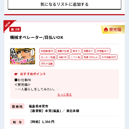
」って大事ですよね！
末は家族や友人と一緒にプライベート満喫！ ≪機能的な制服
気になるリストに
追加する
アリ≫ 制服があるので、 毎日の服装の悩み解消♪ ≪自分に向
いている仕事が探せる≫ 困った事などがあれば、 担当がしっ
かりサポートします！ ■職場の雰囲気 一緒に働く仲間ともな
じみやすい少人数の職場☆ ピタっと定時退社！ 残業は基本ナ
シ♪ ウレシイ土日祝休み！ 「しっかり働いてしっかり休む！
寮完備
派遣
」って大事ですよね！
機械オペレーター/日払いOK
未経験者OK
長期の仕事
寮あり
制服あり
休憩室あり
ロッカー完備
染髪OK
シフト制
残業 20H以上
平均年齢20代
30代が活躍
おすすめポイント
■お仕事PR
≪寮完備≫
・一人暮らしをしてみたい。
・地元から出て新しい場所で働いてみたい。
もっと見る
・すぐに働けて稼げる仕事がしたい。
そんな方にピッタリな「寮あり」のお仕事です！
福島県本宮市
勤 務 地
赴任地までの交通費も当社が負担(規定有)！
【最寄駅】本宮(福島) ／ 東北本線
遠方の方もご安心して応募ください！
≪残業で収入アップ≫
高収入を希望される方にオススメ。
【時給】1,350 円
給 与
残業は月20時間以上あります♪