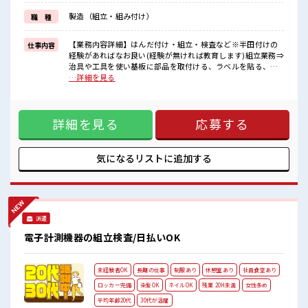
≪未経験の方も大カンゲイ≫
製造（組立・組み付け）
職 種
新しいことにチャレンジするのは不安だけど、
しっかり働く環境が整っています！
イチからスキルUP・ステップUP目指していきましょう！
【業務内容詳細】はんだ付け・組立・検査など※半田付けの
仕事内容
経験があればなお良い(経験が無ければ教育します)組立業務⇒
■職場の雰囲気
治具や工具を使い基板に部品を取付ける、ラベルを貼る、電
派手すぎなければ多少のヘアカラーもOKなのはウレシイPoint☆
動ドライバでネジを締める、目視検査をする検査業務⇒製品
…詳細を見る
20代の若い世代がたくさん活躍中の活気ある職場！
端末にパソコンをつなぎ製品の性能を確認する、チェックリ
仕事の合間の息抜きは休憩室で♪
ストを使い性能が満足していることをチェックする。【取扱
製品情報】国内向け携帯電話基地局装置(携帯電話の通信に使
詳細を見る
応募する
用する装置) ■お仕事PR ≪ちょっとの残業で収入アップ≫ 残
業は月20時間未満で、 ほどよく稼げます♪ ≪完全週休二日制
≫ 週末は家族や友人と一緒にプライベート満喫！ ≪髪型自由
≫ 基本的に髪色自由で明るすぎたり奇抜でなければOKです！
気になるリストに
追加する
(規定有)≪動きやすい制服アリ≫ 制服があるので、 毎日の服
装の悩み解消♪ ≪未経験の方も大カンゲイ≫ 新しいことにチ
ャレンジするのは不安だけど、 しっかり働く環境が整ってい
ます！ イチからスキルUP・ステップUP目指していきましょ
う！ ■職場の雰囲気 派手すぎなければ多少のヘアカラーも
派遣
OKなのはウレシイPoint☆ 20代の若い世代がたくさん活躍中
の活気ある職場！ 仕事の合間の息抜きは休憩室で♪
電子計測機器の組立検査/日払いOK
未経験者OK
長期の仕事
制服あり
休憩室あり
社員食堂あり
ロッカー完備
染髪OK
ネイルOK
残業 20H未満
女性多め
平均年齢20代
30代が活躍