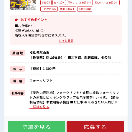
染髪OK
ピアスOK
Wordスキルを活かす
Excelスキルを活かす
土日祝日休み
残業 20H以上
30代が活躍
おすすめポイント
■お仕事PR
≪稼ぎたい人向け≫
高収入を希望される方にオススメ。
残業は月20時間以上あります♪
もっと見る
≪週休2日制≫
週末は家族や友人と一緒にプライベート満喫！
福島県郡山市
勤 務 地
≪髪型自由≫
【最寄駅】郡山(福島) ／ 東北本線、磐越西線、その他
基本的に髪色自由で明るすぎたり奇抜でなければOKです！
(規定有)≪動きやすい制服アリ≫
制服があるので、
【時給】1,300 円
給 与
毎日の服装の悩み解消♪
≪未経験の方も大カンゲイ≫
フォークリフト
職 種
新しいことにチャレンジするのは不安だけど、
しっかり働く環境が整っています！
イチからスキルUP・ステップUP目指していきましょう！
【業務内容詳細】フォークリフトと倉庫内業務フォークリフ
仕事内容
トの運転とピッキングやラップ梱包作業を行います。【取扱
■職場の雰囲気
製品情報】車載用電子機器 ■お仕事PR ≪稼ぎたい人向け≫ 高
髪型にこだわりのあるアナタは必見！
収入を希望される方にオススメ。 残業は月20時間以上ありま
…詳細を見る
髪型自由な職場！
す♪ ≪週休2日制≫ 週末は家族や友人と一緒にプライベート
休憩室完備でランチや休憩も充実しそう♪
満喫！ ≪髪型自由≫ 基本的に髪色自由で明るすぎたり奇抜で
持ち物が多いあなたにもぴったり☆
なければOKです！ (規定有)≪動きやすい制服アリ≫ 制服があ
ロッカー付き職場♪
詳細を見る
応募する
るので、 毎日の服装の悩み解消♪ ≪未経験の方も大カンゲイ
≫ 新しいことにチャレンジするのは不安だけど、 しっかり働