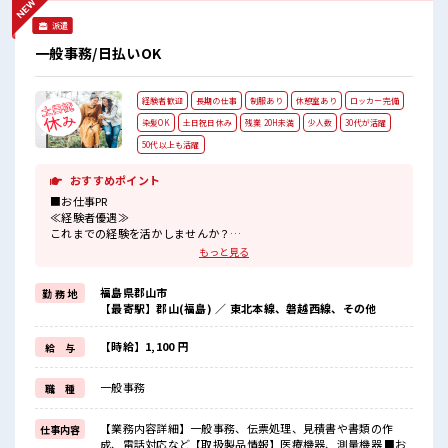
ステップUP目指していきましょう！ ≪収入アップを目指せる
派遣
≫ 高時給だらけの派遣のお仕事です！ ■職場の雰囲気 女性多
めで休み時間は女子トークがあふれる職場です！ もちろん男
一般事務/日払いOK
性の応募もOKですよ！ ≪20代の方が多数活躍中の職場≫ 休
憩室完備でランチや休憩も充実しそう♪
経験者歓迎
長期の仕事
制服あり
休憩室あり
ロッカー完備
染髪OK
土日祝日休み
残業 20H未満
少人数
30代が活躍
50代以上も活躍
おすすめポイント
■お仕事PR
≪経験者優遇≫
これまでの経験を活かしませんか？
ブランクがあっても大丈夫♪
もっと見る
経験はちょっとだけ…という方もOK！
≪適度な残業でお給料UP≫
福島県郡山市
勤 務 地
残業は月20時間未満で、
【最寄駅】郡山(福島) ／ 東北本線、磐越西線、その他
ほどよく稼げます♪
≪週休2日制≫
週末は家族や友人と一緒にプライベート満喫！
【時給】1,100 円
給 与
≪髪色自由で自分らしく働く≫
明るすぎたり奇抜でなければ基本的に自由！
一般事務
職 種
(規定有)制服があると毎日の服選びに悩まずOK♪
≪収入アップを目指せる≫
高時給だらけの派遣のお仕事です！
【業務内容詳細】一般事務、伝票処理、見積書や書類の作
仕事内容
成、電話対応など【取扱製品情報】医療機器、測量機器 ■お