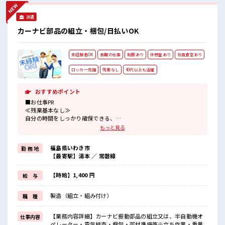
新しいことにチャレンジするのは不安だけど、 しっかり働く
環境が整っています！ イチからスキルUP・ステップUP目指
派遣
していきましょう！ ≪様々なお仕事をご提案≫ 一人で悩まず
気軽に相談できる、 派遣のお仕事です！ ■職場の雰囲気 キバ
カーナビ部品の組立・梱包/日払いOK
ツ過ぎなければ髪色・髪型は自由！ あなたの個性を大事にで
きます♪ 20代が多数活躍中！ 社会人経験が浅くてもOK！ こ
こから経験積んでいきましょ！ 程よく残業あり！
未経験者OK
長期の仕事
制服あり
休憩室あり
社員食堂あり
ロッカー完備
残業なし
40代以上も活躍
おすすめポイント
■お仕事PR
≪残業基本なし≫
自分の時間をしっかり確保できる、
残業基本ナシのお仕事♪
もっと見る
オンとオフをきっちり切り替えたい方にオススメ！
≪動きやすい制服アリ≫
福島県いわき市
勤 務 地
制服があるので、
【最寄駅】湯本 ／ 常磐線
毎日の服装の悩み解消♪
≪未経験OKの仕事≫
新しいことにチャレンジするのは不安だけど、
【時給】1,400 円
給 与
しっかり働く環境が整っています！
イチからスキルUP・ステップUP目指していきましょう！
製造（組立・組み付け）
職 種
≪自分に向いている仕事が探せる≫
困った事などがあれば、
担当がしっかりサポートします！
【業務内容詳細】カーナビ振動部品の組立又は、半自動機オ
仕事内容
ペレーター・電気検査・梱包・部材準備等※立ち作業・重量