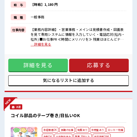
制服があるので、
【時給】1,180 円
給 与
毎日の服装の悩み解消♪
≪初めての仕事だけど自分にもできそう≫
一般事務
職 種
新しいことにチャレンジするのは不安だけど、
しっかり働く環境が整っています！
イチからスキルUP・ステップUP目指していきましょう！
【業務内容詳細】・営業事務・メインは見積書作成・図面表
仕事内容
を見て専用システムに情報を入力していく・電話応対(社内・
■職場の雰囲気
社外) ■お仕事PR ≪時間にメリハリを≫ 残業はほとんどナ
『少人数』だからコミュニケーションも取りやすい？
シ！ 場合によってはお願いすることもあります♪ ≪土日祝休
…詳細を見る
明るすぎたり奇抜過ぎなければヘアカラーOK！
のお仕事≫ 家族や友人と一緒にプライベート満喫！ ≪モチベ
20代活躍中のフレッシュな職場です☆
ーションもUP≫ 派手過ぎなければ髪型や髪色自由♪ (規定
有)≪ラクラク制服アリ≫ 制服があるので、 毎日の服装の悩
詳細を見る
応募する
み解消♪ ≪初めての仕事だけど自分にもできそう≫ 新しいこ
とにチャレンジするのは不安だけど、 しっかり働く環境が整
っています！ イチからスキルUP・ステップUP目指していき
ましょう！ ■職場の雰囲気 『少人数』だからコミュニケーシ
気になるリストに
追加する
ョンも取りやすい？ 明るすぎたり奇抜過ぎなければヘアカラ
ーOK！ 20代活躍中のフレッシュな職場です☆
派遣
コイル部品のテープ巻き/日払いOK
未経験者OK
長期の仕事
制服あり
休憩室あり
ロッカー完備
染髪OK
土日祝日休み
残業 20H以上
平均年齢20代