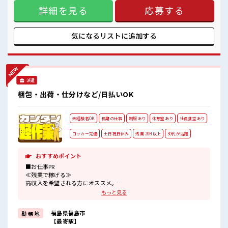
にプライベート満喫！ ≪動きやすい制服アリ≫ 制服があるの
職場にはロッカー完備！
詳細を見る
応募する
で、 毎日の服装の悩み解消♪ ≪自分に向いている仕事が探せ
私物の置きすぎには注意が必要ですね★
る≫ 困った事などがあれば、 担当がしっかりサポートしま
す！ ■職場の雰囲気 20代の若い世代がたくさん活躍中の活気
ある職場！ しっかり休める休憩室あり！ オンオフの切替もで
気になるリストに
追加する
きちゃう！ 職場にはロッカー完備！ 私物の置きすぎには注意
が必要ですね★
派遣
梱包・出荷・仕分けなど/日払いOK
未経験者OK
長期の仕事
制服あり
休憩室あり
社員食堂あり
ロッカー完備
土日祝日休み
残業 20H以上
30代が活躍
おすすめポイント
■お仕事PR
≪残業で稼げる≫
高収入を希望される方にオススメ。
残業は月20時間以上あります♪
もっと見る
≪土日祝休のお仕事≫
家族や友人と一緒にプライベート満喫！
福島県福島市
勤 務 地
≪ラクラク制服アリ≫
【最寄駅】
制服があるので、