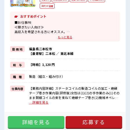
30代が活躍
おすすめポイント
■お仕事PR
≪稼ぎたい人向け≫
高収入を希望される方にオススメ。
残業は月20時間以上あります♪
もっと見る
≪完全週休二日制≫
週末は家族や友人と一緒にプライベート満喫！
福島県二本松市
勤 務 地
≪髪型自由≫
【最寄駅】二本松 ／ 東北本線
基本的に髪色自由で明るすぎたり奇抜でなければOKです！
(規定有)≪動きやすい制服アリ≫
制服があるので、
【時給】1,120 円
給 与
毎日の服装の悩み解消♪
≪未経験OKの仕事≫
製造（組立・組み付け）
職 種
新しいことにチャレンジするのは不安だけど、
しっかり働く環境が整っています！
イチからスキルUP・ステップUP目指していきましょう！
【業務内容詳細】ステータコイルの製造コイルの加工・絶縁
仕事内容
テープ巻き作業内容(研修後)女性は(1)(2)の手作業のみ(1)その
■職場の雰囲気
まま銅線コイルの束を束ねて絶縁テープ巻き(2)機械オペレー
明るすぎたり奇抜過ぎなければヘアカラーOK！
トにて絶縁テープ巻き(3)機械オペレートで銅線コイルを輪に
…詳細を見る
20代活躍中のフレッシュな職場です☆
する作業(4)輪っか状にした銅線を型にはめて、木製ハンマー
休憩時間にゆっくりできるスペース完備！
で亀甲型に曲げる作業などなどあり。(男性でも一部の方の
残業がしっかりあるお仕事！
み。また受注がある時期のみ、5Mの弓状同線にカーブをつけ
詳細を見る
応募する
る作業の為木づちで型へ打ち付け曲げる作業)ライン作業では
ないので黙々と自分のペースで仕事ができます。【取扱製品