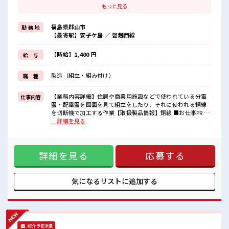
残業は月20時間以上あります♪
もっと見る
≪週休2日制≫
週末は家族や友人と一緒にプライベート満喫！
福島県郡山市
勤 務 地
≪ヘアカラーOKで自由な雰囲気の職場≫
【最寄駅】安子ケ島 ／ 磐越西線
明るすぎたり奇抜でなければ基本的に自由！
(規定有)≪動きやすい制服アリ≫
制服があるので、
【時給】1,400 円
給 与
毎日の服装の悩み解消♪
≪未経験でも活躍できる≫
製造（組立・組み付け）
職 種
新しいことにチャレンジするのは不安だけど、
しっかり働く環境が整っています！
イチからスキルUP・ステップUP目指していきましょう！
【業務内容詳細】住居や商業用施設などで使われている分電
仕事内容
盤・配電盤を図面を見て組立をしたり、それに使われる銅線
■職場の雰囲気
を切断機で加工する作業【取扱製品情報】銅線 ■お仕事PR ≪
派手すぎなければ多少のヘアカラーもOKなのはウレシイPoint☆
稼ぎたい人向け≫ 高収入を希望される方にオススメ。 残業は
…詳細を見る
20代の若い世代がたくさん活躍中の活気ある職場！
月20時間以上あります♪ ≪週休2日制≫ 週末は家族や友人と
休憩室で自分タイム！
一緒にプライベート満喫！ ≪ヘアカラーOKで自由な雰囲気の
のんびりスマホチェック♪
職場≫ 明るすぎたり奇抜でなければ基本的に自由！ (規定
詳細を見る
応募する
有)≪動きやすい制服アリ≫ 制服があるので、 毎日の服装の
悩み解消♪ ≪未経験でも活躍できる≫ 新しいことにチャレン
ジするのは不安だけど、 しっかり働く環境が整っています！
イチからスキルUP・ステップUP目指していきましょう！ ■
気になるリストに
追加する
職場の雰囲気 派手すぎなければ多少のヘアカラーもOKなのは
ウレシイPoint☆ 20代の若い世代がたくさん活躍中の活気あ
る職場！ 休憩室で自分タイム！ のんびりスマホチェック♪
紹介予定派遣