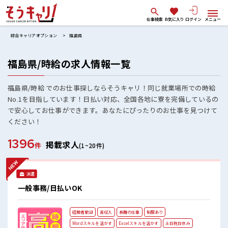
仕事検索
お気に入り
ログイン
メニュー
綜合キャリアオプション
福島県
福島県/時給の求人情報一覧
福島県/時給 でのお仕事探しならそうキャリ！同じ就業場所での時給
No.1を目指しています！日払い対応、全国各地に寮を完備しているの
で安心してお仕事ができます。あなたにぴったりのお仕事を見つけて
ください！
1396
掲載求人
件
(1~20件)
派遣
一般事務/日払いOK
経験者歓迎
高収入
長期の仕事
制服あり
Wordスキルを活かす
Excelスキルを活かす
土日祝日休み