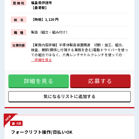
福島県伊達市
勤 務 地
高収入を希望される方にオススメ。
【最寄駅】
残業は月20時間以上あります♪
≪土日祝休のお仕事≫
家族や友人と一緒にプライベート満喫！
【時給】1,120 円
給 与
≪ラクラク制服アリ≫
制服があるので、
製造（組立・組み付け）
職 種
毎日の服装の悩み解消♪
≪自分に向いている仕事が探せる≫
困った事などがあれば、
【業務内容詳細】半導体製造装置関連 切断・加工、組立、
仕事内容
担当がしっかりサポートします！
検査、棚卸(関係し付随する業務を含む)電動ドライバーを使っ
ての組立ではなく、六角レンチやトルクレンチを使っての業
■職場の雰囲気
務になります。ラインでの仕事ではなく、一人一人に作業場
…詳細を見る
活気あふれる20代活躍中の職場です☆
があり、そこで小さい部品を組立、組み立てたアルミフレー
休憩室で自分タイム！
ムをさらに組み合わせていきます。スピードよりも正確性、
のんびりスマホチェック♪
確実性が求められます。モノづくりの企業です。 ■お仕事PR
持ち物が多いあなたにもぴったり☆
詳細を見る
応募する
≪経験者活躍中≫ これまでの経験を活かしませんか？ ブラン
ロッカー付き職場♪
クがあっても大丈夫♪ 経験はちょっとだけ…という方もOK！
残業がしっかりあるお仕事！
≪稼ぎたい人向け≫ 高収入を希望される方にオススメ。 残業
は月20時間以上あります♪ ≪土日祝休のお仕事≫ 家族や友人
気になるリストに
追加する
と一緒にプライベート満喫！ ≪ラクラク制服アリ≫ 制服があ
るので、 毎日の服装の悩み解消♪ ≪自分に向いている仕事が
探せる≫ 困った事などがあれば、 担当がしっかりサポートし
ます！ ■職場の雰囲気 活気あふれる20代活躍中の職場です☆
休憩室で自分タイム！ のんびりスマホチェック♪ 持ち物が多
派遣
いあなたにもぴったり☆ ロッカー付き職場♪ 残業がしっかり
あるお仕事！
フォークリフト操作/日払いOK