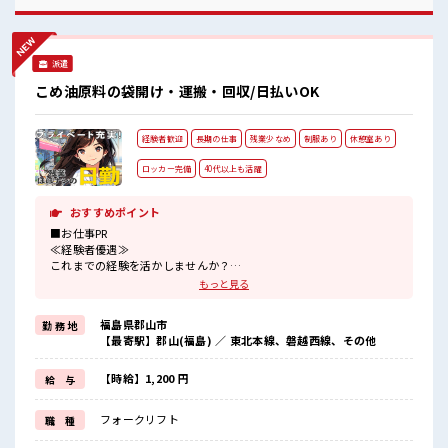
♪ 休憩時間にゆっくりできるスペース完備！ ロッカーあり！
安心してお仕事に集中♪
派遣
こめ油原料の袋開け・運搬・回収/日払いOK
経験者歓迎
長期の仕事
残業少なめ
制服あり
休憩室あり
ロッカー完備
40代以上も活躍
おすすめポイント
■お仕事PR
≪経験者優遇≫
これまでの経験を活かしませんか？
ブランクがあっても大丈夫♪
もっと見る
経験はちょっとだけ…という方もOK！
≪自分の時間も大切≫
福島県郡山市
勤 務 地
残業はほとんどナシ！
【最寄駅】郡山(福島) ／ 東北本線、磐越西線、その他
場合によってはお願いすることもあります♪
制服があると毎日の服選びに悩まずOK♪
≪様々なお仕事をご提案≫
【時給】1,200 円
給 与
一人で悩まず気軽に相談できる、
派遣のお仕事です！
フォークリフト
職 種
■職場の雰囲気