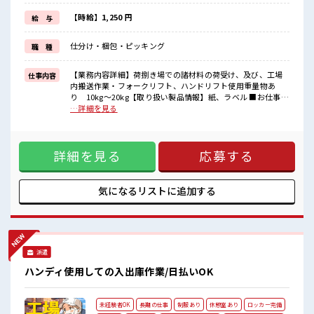
毎日の服装の悩み解消♪
≪初めての仕事だけど自分にもできそう≫
【時給】1,250 円
給 与
新しいことにチャレンジするのは不安だけど、
しっかり働く環境が整っています！
仕分け・梱包・ピッキング
職 種
イチからスキルUP・ステップUP目指していきましょう！
≪自分に合った期間で働ける≫
福利厚生が整った派遣のお仕事です！
【業務内容詳細】荷捌き場での諸材料の荷受け、及び、工場
仕事内容
内搬送作業・フォークリフト、ハンドリフト使用重量物あ
■職場の雰囲気
り 10kg～20kg【取り扱い製品情報】紙、ラベル ■お仕事
休憩時間にゆっくりできるスペース完備！
PR ≪残業で稼げる≫ 高収入を希望される方にオススメ。 残業
…詳細を見る
ロッカーあり！
は月20時間以上あります♪ ≪土日祝休のお仕事≫ 家族や友人
安心してお仕事に集中♪
と一緒にプライベート満喫！ ≪ラクラク制服アリ≫ 制服があ
残業がしっかりあるお仕事！
るので、 毎日の服装の悩み解消♪ ≪初めての仕事だけど自分
詳細を見る
応募する
にもできそう≫ 新しいことにチャレンジするのは不安だけ
ど、 しっかり働く環境が整っています！ イチからスキルUP・
ステップUP目指していきましょう！ ≪自分に合った期間で働
ける≫ 福利厚生が整った派遣のお仕事です！ ■職場の雰囲気
気になるリストに
追加する
休憩時間にゆっくりできるスペース完備！ ロッカーあり！ 安
心してお仕事に集中♪ 残業がしっかりあるお仕事！
派遣
ハンディ使用しての入出庫作業/日払いOK
未経験者OK
長期の仕事
制服あり
休憩室あり
ロッカー完備