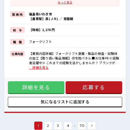
ブランクがあっても大丈夫♪
もっと見る
経験はちょっとだけ…という方もOK！
≪プライベートが充実する≫
福島県いわき市
勤 務 地
場合によってはお願いすることもありますが、
【最寄駅】泉(ＪＲ) ／ 常磐線
残業はほとんどナシ！
≪髪色自由で自分らしく働く≫
明るすぎたり奇抜でなければ基本的に自由！
【時給】1,170 円
給 与
(規定有)制服があると毎日の服選びに悩まずOK♪
≪自分に合った期間で働ける≫
フォークリフト
職 種
福利厚生が整った派遣のお仕事です！
■職場の雰囲気
【業務内容詳細】フォークリフト運搬・製品の検査・試験体
仕事内容
キバツ過ぎなければ髪色・髪型は自由！
の加工【取り扱い製品情報】住宅用パネル ■お仕事PR ≪経験
あなたの個性を大事にできます♪
者活躍中≫ これまでの経験を活かしませんか？ ブランクがあ
20代活躍中のフレッシュな職場です☆
っても大丈夫♪ 経験はちょっとだけ…という方もOK！ ≪プ
…詳細を見る
仕事の合間の息抜きは休憩室で♪
ライベートが充実する≫ 場合によってはお願いすることもあ
残業はほとんどありません！
りますが、 残業はほとんどナシ！ ≪髪色自由で自分らしく働
く≫ 明るすぎたり奇抜でなければ基本的に自由！ (規定有)制
詳細を見る
応募する
服があると毎日の服選びに悩まずOK♪ ≪自分に合った期間で
働ける≫ 福利厚生が整った派遣のお仕事です！ ■職場の雰囲
気 キバツ過ぎなければ髪色・髪型は自由！ あなたの個性を大
事にできます♪ 20代活躍中のフレッシュな職場です☆ 仕事の
気になるリストに
追加する
合間の息抜きは休憩室で♪ 残業はほとんどありません！
…
1
2
3
4
70
>