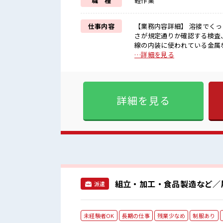
職 種
軽作業
仕事内容
【業務内容詳細】 溶接でく
さが規定通りか確認する検査
線の内装に使われている金属などのアルミ製品 ■お仕事PR
月20時間未満で、 ほどよく
…詳細を見る
悩み解消♪ ≪未経験の方も大
かり働く環境が整っています！
分に合った期間で働ける≫ 福利厚生が整
ぐに馴染むことができそう♪ 
詳細を見る
憩室で自分タイム！ のんび
組立・加工・食品製造など／
派遣
未経験者OK
長期の仕事
残業少なめ
制服あり