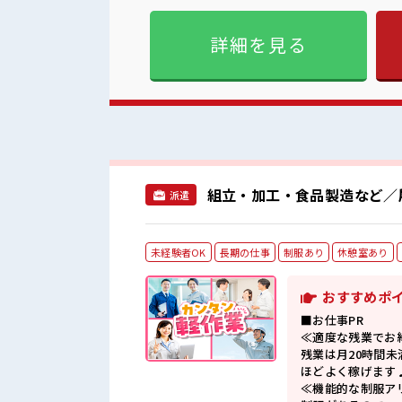
とにチャレンジするのは不安
UP・ステップUP目指してい
詳細を見る
できる、 派遣のお仕事です！ ■職場の雰囲気 休憩室でホッと一息リフレッシュ！ 職場には
ッカー完備！ 私物の置きすぎ
も期待できそう！
組立・加工・食品製造など／
派遣
未経験者OK
長期の仕事
制服あり
休憩室あり
おすすめポ
■お仕事PR
≪適度な残業でお
残業は月20時間未
ほどよく稼げます
≪機能的な制服ア