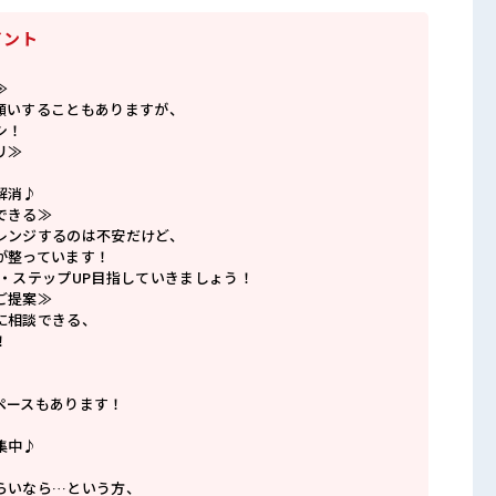
イント
≫
願いすることもありますが、
シ！
リ≫
解消♪
できる≫
レンジするのは不安だけど、
が整っています！
P・ステップUP目指していきましょう！
ご提案≫
に相談できる、
！
ペースもあります！
集中♪
らいなら…という方、