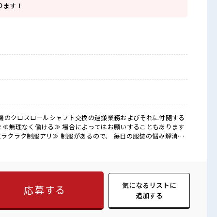
ります！
機のクロスロールシャフト交換の運搬業務およびそれに付随する
≪ラクラク制服アリ≫ 制服があるので、 毎日の服装の悩み解消♪
新しいことにチャレンジするのは不安だけど、 しっかり働く環境
キルUP・ステップUP目指していきましょう！ ≪様々なお仕事を
 派遣のお仕事です！ ■職場の雰囲気 一息つける休
カーあり！ 安心してお仕事に集中♪ 残業は少なめ！ たまに残業
 応募お待ちしております！
気になるリストに
応募する
追加する