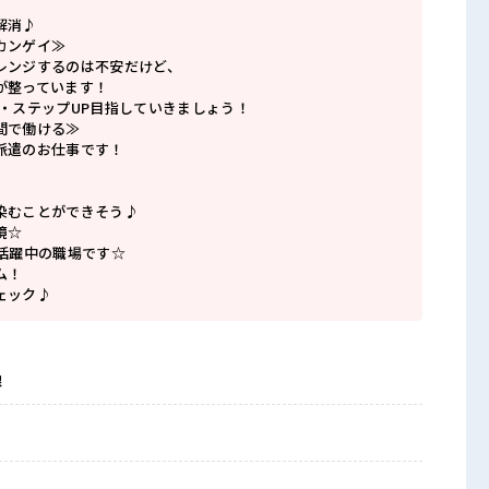
解消♪
カンゲイ≫
レンジするのは不安だけど、
が整っています！
P・ステップUP目指していきましょう！
間で働ける≫
派遣のお仕事です！
染むことができそう♪
境☆
代活躍中の職場です☆
ム！
ェック♪
線