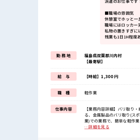
派遣のお仕事です
■職場の雰囲気
休憩室でホッと一
職場にはロッカー
私物の置きすぎに
残業も1日1H程
勤 務 地
福島県双葉郡川内村
【最寄駅】
給 与
【時給】1,300 円
職 種
軽作業
仕事内容
【業務内容詳細】バリ取り・
る、金属製品のバリ取り(ス
業)での業務で、簡単な軽作
業務に配属される可能性もあり
…詳細を見る
事PR ≪適度な残業でお給料U
制服アリ≫ 制服があるので、