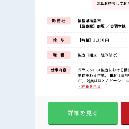
応募お待ちしてお
勤 務 地
福島県福島市
【最寄駅】庭坂 ／ 奥羽本線
給 与
【時給】1,230 円
職 種
製造（組立・組み付け）
仕事内容
ガラスクロス製造における織
業務携わる作業。 ■お仕事PR ≪無理なく働ける≫ 場合によってはお願いすることもあります
が、 残業はほとんどナシ！ 
≪未経験でも活躍できる≫ 
…詳細を見る
が整っています！ イチからス
ご提案≫ 一人で悩まず気軽に相談できる、
憩スペースもあります！ ロッ
するくらいなら…という方、
詳細を見る