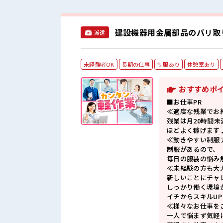
建設機器用金属部品のバリ取
派遣
未経験者OK
長期の仕事
制服あり
休憩室あり
おすすめポ
■お仕事PR
≪適度な残業でお
残業は月20時間未
ほどよく稼げます
≪動きやすい制服
制服があるので、
毎日の服装の悩み
≪未経験の方も大
新しいことにチャ
しっかり働く環境
イチからスキルU
≪様々なお仕事を
一人で悩まず気軽