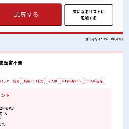
だけど、 しっかり働く環境が整っています！ イチからスキル
きましょう！ ≪様々なお仕事をご提案≫ 一人で悩まず気軽に相談
気になるリストに
応募する
ロ
追加する
には注意が必要ですね★ 残業も1日1H程度あるので給料の上乗せ
情報更新日：2026年8月3日
履歴書不要
ロッカー完備
残業 20H未満
少人数
平均年齢20代
30代が活躍
イント
給料UP≫
満で、
♪
リ≫