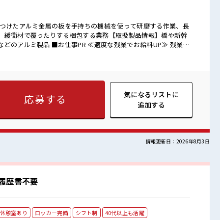
っつけたアルミ金属の板を手持ちの機械を使って研磨する作業、長
、緩衝材で覆ったりする梱包する業務【取扱製品情報】橋や新幹
 ≪適度な残業でお給料UP≫ 残業は
稼げます♪ ≪機能的な制服アリ≫ 制服があるので、 毎日の服装の
カンゲイ≫ 新しいことにチャレンジするのは不安だけど、 しっ
 イチからスキルUP・ステップUP目指していきましょう！ ≪自
った派遣のお仕事です！ ■職場の雰囲気 少人数です
アットホームな環境☆ 活気あふれる20代活躍中の職場です☆ 休
気になるリストに
応募する
りスマホチェック♪
追加する
情報更新日：2026年8月3日
履歴書不要
休憩室あり
ロッカー完備
シフト制
40代以上も活躍