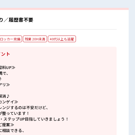
り／履歴書不要
ロッカー完備
残業 20H未満
40代以上も活躍
イント
給料UP≫
満で、
♪
アリ≫
解消♪
カンゲイ≫
レンジするのは不安だけど、
が整っています！
P・ステップUP目指していきましょう！
ご提案≫
に相談できる、