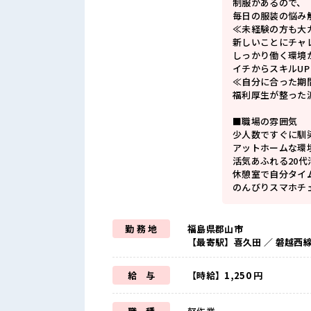
制服があるので、
毎日の服装の悩み
≪未経験の方も大
新しいことにチャ
しっかり働く環境
イチからスキルU
≪自分に合った期
福利厚生が整った
■職場の雰囲気
少人数ですぐに馴
アットホームな環
活気あふれる20
休憩室で自分タイ
のんびりスマホチ
勤 務 地
福島県郡山市
【最寄駅】喜久田 ／ 磐越西
給 与
【時給】1,250 円