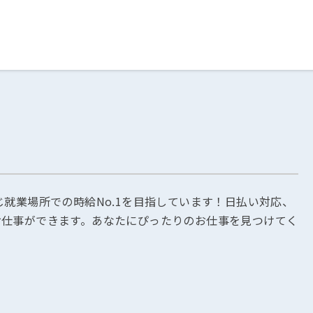
ログイン
閉じる
る
スト
じ就業場所での時給No.1を目指しています！日払い対応、
お仕事ができます。あなたにぴったりのお仕事を見つけてく