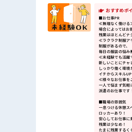
おすすめポ
■お仕事PR
≪無理なく働ける
場合によってはお
残業はほとんどナ
≪ラクラク制服ア
制服があるので、
毎日の服装の悩み
≪未経験でも活躍
新しいことにチャ
しっかり働く環境
イチからスキルU
≪様々なお仕事を
一人で悩まず気軽
派遣のお仕事です
■職場の雰囲気
一息つける休憩ス
ロッカーあり！
安心してお仕事に
残業は少なめ！
たまに残業するく