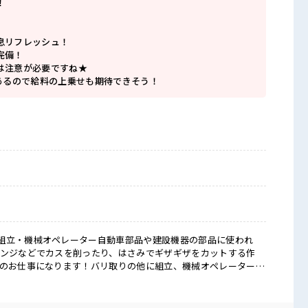
！
息リフレッシュ！
完備！
は注意が必要ですね★
度あるので給料の上乗せも期待できそう！
組立・機械オペレーター自動車部品や建設機器の部品に使われ
ポンジなどでカスを削ったり、はさみでギザギザをカットする作
業のお仕事になります！バリ取りの他に組立、機械オペレーターの
ます。【取扱製品情報】建設機器用のピンシャフト部品 ■お仕
P≫ 残業は月20時間未満で、 ほどよく稼げます♪ ≪動きやすい
 毎日の服装の悩み解消♪ ≪未経験の方も大カンゲイ≫ 新しいこ