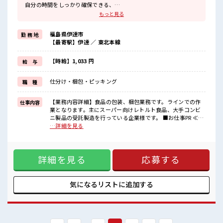
自分の時間をしっかり確保できる、
残業基本ナシのお仕事♪
もっと見る
≪女性も働きやすい職場≫
もちろん男性の応募も歓迎ですよ！
福島県伊達市
勤 務 地
≪土日祝休のお仕事≫
【最寄駅】伊達 ／ 東北本線
家族や友人と一緒にプライベート満喫！
制服があると毎日の服選びに悩まずOK♪
≪未経験の方も大カンゲイ≫
【時給】1,033 円
給 与
新しいことにチャレンジするのは不安だけど、
しっかり働く環境が整っています！
仕分け・梱包・ピッキング
職 種
イチからスキルUP・ステップUP目指していきましょう！
≪自分に合った期間で働ける≫
福利厚生が整った派遣のお仕事です！
【業務内容詳細】食品の包装、梱包業務です。ラインでの作
仕事内容
業となります。主にスーパー向けレトルト食品、大手コンビ
■職場の雰囲気
ニ製品の受託製造を行っている企業様です。 ■お仕事PR ≪定
女性多めで休み時間は女子トークがあふれる職場です！
時で帰ろう≫ 自分の時間をしっかり確保できる、 残業基本ナ
…詳細を見る
もちろん男性の応募もOKですよ！
シのお仕事♪ ≪女性も働きやすい職場≫ もちろん男性の応募
しっかり休める休憩室あり！
も歓迎ですよ！ ≪土日祝休のお仕事≫ 家族や友人と一緒にプ
オンオフの切替もできちゃう！
ライベート満喫！ 制服があると毎日の服選びに悩まずOK♪
詳細を見る
応募する
≪未経験の方も大カンゲイ≫ 新しいことにチャレンジするの
は不安だけど、 しっかり働く環境が整っています！ イチから
スキルUP・ステップUP目指していきましょう！ ≪自分に合
った期間で働ける≫ 福利厚生が整った派遣のお仕事です！ ■
気になるリストに
追加する
職場の雰囲気 女性多めで休み時間は女子トークがあふれる職
場です！ もちろん男性の応募もOKですよ！ しっかり休める
休憩室あり！ オンオフの切替もできちゃう！