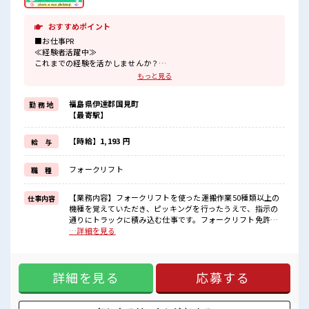
UP・ステップUP目指していきましょう！ ■職場の雰囲気 休
憩室で自分タイム！ のんびりスマホチェック♪ ロッカーあ
り！ 安心してお仕事に集中♪ 残業はほとんどありません！ 土
おすすめポイント
日祝休みなので、 ON/OFFの切替もしやすい！
■お仕事PR
≪経験者活躍中≫
これまでの経験を活かしませんか？
ブランクがあっても大丈夫♪
もっと見る
経験はちょっとだけ…という方もOK！
≪残業で収入アップ≫
福島県伊達郡国見町
勤 務 地
高収入を希望される方にオススメ。
【最寄駅】
残業は月20時間以上あります♪
≪完全週休二日制≫
週末は家族や友人と一緒にプライベート満喫！
【時給】1,193 円
給 与
≪様々なお仕事をご提案≫
一人で悩まず気軽に相談できる、
フォークリフト
職 種
派遣のお仕事です！
■職場の雰囲気
【業務内容】フォークリフトを使った運搬作業50種類以上の
仕事内容
残業がしっかりあるお仕事！
機種を覚えていただき、ピッキングを行ったうえで、指示の
ウレシイ土日祝休み！
通りにトラックに積み込む仕事です。フォークリフト免許必
「しっかり働いてしっかり休む！
須【取扱製品情報】大型送風機 ■お仕事PR ≪経験者活躍中≫
…詳細を見る
」って大事ですよね！
これまでの経験を活かしませんか？ ブランクがあっても大丈
あなたのスキルを活かしませんか？
夫♪ 経験はちょっとだけ…という方もOK！ ≪残業で収入ア
ップ≫ 高収入を希望される方にオススメ。 残業は月20時間以
詳細を見る
応募する
上あります♪ ≪完全週休二日制≫ 週末は家族や友人と一緒に
プライベート満喫！ ≪様々なお仕事をご提案≫ 一人で悩まず
気軽に相談できる、 派遣のお仕事です！ ■職場の雰囲気 残業
がしっかりあるお仕事！ ウレシイ土日祝休み！ 「しっかり働