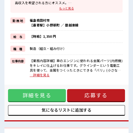
高収入を希望される方にオススメ。
残業は月20時間以上あります♪
もっと見る
≪機能的な制服アリ≫
制服があるので、
福島県田村市
勤 務 地
毎日の服装の悩み解消♪
【最寄駅】小野新町 ／ 磐越東線
≪未経験の方も大カンゲイ≫
新しいことにチャレンジするのは不安だけど、
しっかり働く環境が整っています！
【時給】1,350 円
給 与
イチからスキルUP・ステップUP目指していきましょう！
≪様々なお仕事をご提案≫
製造（組立・組み付け）
職 種
一人で悩まず気軽に相談できる、
派遣のお仕事です！
【業務内容詳細】車のエンジンに使われる金属パーツ(内燃機)
仕事内容
■職場の雰囲気
をキレイに仕上げるお仕事です。グラインダーという電動工
休憩室で楽しくおしゃべり！
具を使って、金属をつくったときにできる「バリ」(小さな出
ストレス解消☆
っぱりやギザギザ)を削り取ります。金属のパーツが、しっか
…詳細を見る
持ち物が多いあなたにもぴったり☆
りキレイな形になるように仕上げる、いわば“最終チェック&
ロッカー付き職場♪
仕上げのプロ”の役目です。【取扱製品情報】内燃機 ■お仕事
残業が多めだからしっかり稼ぎたい方にもオススメ！
PR ≪残業で収入アップ≫ 高収入を希望される方にオススメ。
詳細を見る
応募する
残業は月20時間以上あります♪ ≪機能的な制服アリ≫ 制服が
あるので、 毎日の服装の悩み解消♪ ≪未経験の方も大カンゲ
イ≫ 新しいことにチャレンジするのは不安だけど、 しっかり
働く環境が整っています！ イチからスキルUP・ステップUP
気になるリストに
追加する
目指していきましょう！ ≪様々なお仕事をご提案≫ 一人で悩
まず気軽に相談できる、 派遣のお仕事です！ ■職場の雰囲気
休憩室で楽しくおしゃべり！ ストレス解消☆ 持ち物が多いあ
なたにもぴったり☆ ロッカー付き職場♪ 残業が多めだからし
っかり稼ぎたい方にもオススメ！