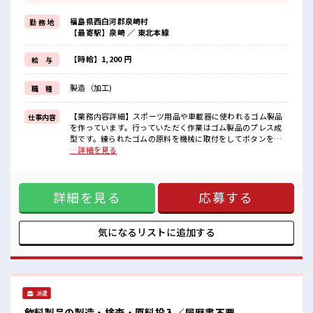
≪モチベーションもUP≫
派手過ぎなければ髪型や髪色自由♪
福島県西白河郡泉崎村
勤 務 地
(規定有)≪動きやすい制服アリ≫
【最寄駅】泉崎 ／ 東北本線
制服があるので、
毎日の服装の悩み解消♪
≪未経験OKの仕事≫
【時給】1,200 円
給 与
新しいことにチャレンジするのは不安だけど、
しっかり働く環境が整っています！
製造（加工)
職 種
イチからスキルUP・ステップUP目指していきましょう！
≪自分に合った期間で働ける≫
福利厚生が整った派遣のお仕事です！
【業務内容詳細】スポーツ用品や車載器に使われるゴム製品
仕事内容
を作っています。行っていただく作業はゴム製品のプレス成
■職場の雰囲気
型です。練られたゴムの原料を機械に取付をしてボタンを押
髪型・髪色自由♪
します。機械が圧縮をして決められた型に成型をします。成
…詳細を見る
派手過ぎなければOKだから、
型された製品を機械から取り出して、傷や破れ、形がおかし
モチベーションもUP！
くないかを目視で検査します。重量物はなく、未経験者でも
休憩室でホッと一息リフレッシュ！
始めやすいお仕事です。【取扱製品情報】スポーツ用品、医
職場にはロッカー完備！
詳細を見る
応募する
療用、車載器に使われるゴム製品 ■お仕事PR ≪残業で収入ア
私物の置きすぎには注意が必要ですね★
ップ≫ 高収入を希望される方にオススメ。 残業は月20時間以
上あります♪ ≪モチベーションもUP≫ 派手過ぎなければ髪型
や髪色自由♪ (規定有)≪動きやすい制服アリ≫ 制服があるの
気になるリストに
追加する
で、 毎日の服装の悩み解消♪ ≪未経験OKの仕事≫ 新しいこ
とにチャレンジするのは不安だけど、 しっかり働く環境が整
っています！ イチからスキルUP・ステップUP目指していき
ましょう！ ≪自分に合った期間で働ける≫ 福利厚生が整った
派遣のお仕事です！ ■職場の雰囲気 髪型・髪色自由♪ 派手過
派遣
ぎなければOKだから、 モチベーションもUP！ 休憩室でホッ
と一息リフレッシュ！ 職場にはロッカー完備！ 私物の置きす
飲料製品の製造・検査・原料投入／履歴書不要