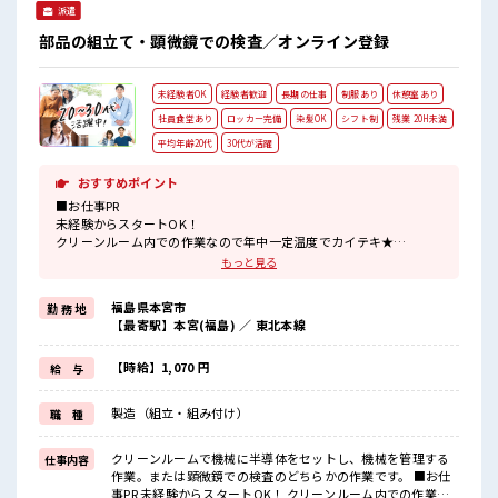
派遣
部品の組立て・顕微鏡での検査／オンライン登録
未経験者OK
経験者歓迎
長期の仕事
制服あり
休憩室あり
社員食堂あり
ロッカー完備
染髪OK
シフト制
残業 20H未満
平均年齢20代
30代が活躍
おすすめポイント
■お仕事PR
未経験からスタートOK！
クリーンルーム内での作業なので年中一定温度でカイテキ★
300円～注文できる社員食堂に、
もっと見る
休憩室や個人ロッカーなどもバッチリ完備。
駐車場は月500円ほど。
福島県本宮市
勤 務 地
車通勤も安心の価格です。
【最寄駅】本宮(福島) ／ 東北本線
組立て・検査は適正などに合わせて配属されます。
■職場の雰囲気
【時給】1,070 円
給 与
ウレシイ髪型・カラー自由の職場♪
派手すぎなければ、
製造（組立・組み付け）
職 種
働くために髪型を変えなくてもOK！
その日の気分でスタイリングできちゃう！
クリーンルームで機械に半導体をセットし、機械を管理する
仕事内容
作業。または顕微鏡での検査のどちらかの作業です。 ■お仕
事PR 未経験からスタートOK！ クリーンルーム内での作業な