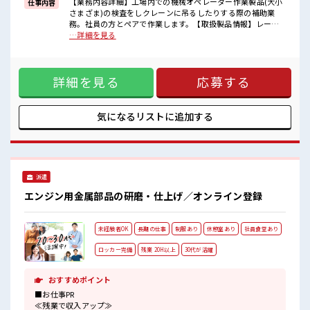
【業務内容詳細】工場内での機械オペレーター作業製品(大小
仕事内容
さまざま)の検査をしクレーンに吊るしたりする際の補助業
■職場の雰囲気
務。社員の方とペアで作業します。【取扱製品情報】レーザ
少人数ですぐに馴染むことができそう♪
ー加工・精密板金加工をしている企業です ■お仕事PR ≪無理
…詳細を見る
アットホームな環境☆
なくお給料に残業代を上乗せ≫ 残業は月20時間未満で、 ほど
髪型・髪色自由♪
よく稼げます♪ ≪週休2日制≫ 週末は家族や友人と一緒にプ
派手過ぎなければOKだから、
ライベート満喫！ ≪髪色自由で自分らしく働く≫ 明るすぎた
モチベーションもUP！
詳細を見る
応募する
り奇抜でなければ基本的に自由！ (規定有)≪ラクラク制服ア
リ≫ 制服があるので、 毎日の服装の悩み解消♪ ≪初めての仕
事だけど自分にもできそう≫ 新しいことにチャレンジするの
は不安だけど、 しっかり働く環境が整っています！ イチから
気になるリストに
追加する
スキルUP・ステップUP目指していきましょう！ ■職場の雰
囲気 少人数ですぐに馴染むことができそう♪ アットホームな
環境☆ 髪型・髪色自由♪ 派手過ぎなければOKだから、 モチ
ベーションもUP！
派遣
エンジン用金属部品の研磨・仕上げ／オンライン登録
未経験者OK
長期の仕事
制服あり
休憩室あり
社員食堂あり
ロッカー完備
残業 20H以上
30代が活躍
おすすめポイント
■お仕事PR
≪残業で収入アップ≫