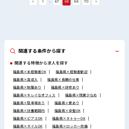
…
<
1
67
68
69
70
>
関連する条件から探す
関連する特徴から求人を探す
福島県×未経験者OK
福島県×経験者歓迎
福島県×高収入
福島県×長期の仕事
福島県×制服あり
福島県×研修あり
福島県×キレイなオフィス
福島県×残業少なめ
福島県×駐車場あり
福島県×寮あり
福島県×扶養範囲内
福島県×染髪OK
福島県×ピアスOK
福島県×タトゥーOK
福島県×ネイルOK
福島県×ロッカー完備