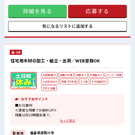
悩み解消♪ ≪未経験の方も大カンゲイ≫ 新しいことにチャレ
ンジするのは不安だけど、 しっかり働く環境が整っていま
詳細を見る
応募する
す！ イチからスキルUP・ステップUP目指していきましょ
う！ ≪収入アップを目指せる≫ 高時給だらけの派遣のお仕事
です！ ■職場の雰囲気 少人数でアットホームな雰囲気の職
場！ 20代活躍中のフレッシュな職場です☆ 休憩室でホッと一
気になるリストに
追加する
息リフレッシュ！ 持ち物が多いあなたにもぴったり☆ ロッカ
ー付き職場♪
派遣
住宅用木材の加工・組立・出荷／WEB登録OK
未経験者OK
長期の仕事
制服あり
休憩室あり
ロッカー完備
土日祝日休み
残業 20H未満
少人数
平均年齢20代
30代が活躍
おすすめポイント
■お仕事PR
≪適度な残業でお給料UP≫
残業は月20時間未満で、
ほどよく稼げます♪
もっと見る
≪土日祝休のお仕事≫
家族や友人と一緒にプライベート満喫！
福島県須賀川市
勤 務 地
≪機能的な制服アリ≫