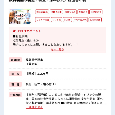
ぎには注意が必要ですね★
未経験者OK
長期の仕事
残業少なめ
制服あり
休憩室あり
ロッカー完備
シフト制
少人数
平均年齢20代
30代が活躍
おすすめポイント
■お仕事PR
≪無理なく働ける≫
場合によってはお願いすることもありますが、
残業はほとんどナシ！
もっと見る
≪ラクラク制服アリ≫
制服があるので、
福島県伊達市
勤 務 地
毎日の服装の悩み解消♪
【最寄駅】
≪未経験の方も大カンゲイ≫
新しいことにチャレンジするのは不安だけど、
しっかり働く環境が整っています！
【時給】1,200 円
給 与
イチからスキルUP・ステップUP目指していきましょう！
≪収入アップを目指せる≫
製造（組立・組み付け）
職 種
高時給だらけの派遣のお仕事です！
■職場の雰囲気
【業務内容詳細】コンビニ向け飲料の製造・ドリンクの製
仕事内容
少人数でアットホームな雰囲気の職場！
造、果肉の検査等部署によっては重量物を扱う作業有【取り
20代活躍中のフレッシュな職場です☆
扱い製品情報】清涼飲料水 ■お仕事PR ≪無理なく働ける≫ 場
休憩室でホッと一息リフレッシュ！
合によってはお願いすることもありますが、 残業はほとんど
…詳細を見る
持ち物が多いあなたにもぴったり☆
ナシ！ ≪ラクラク制服アリ≫ 制服があるので、 毎日の服装の
ロッカー付き職場♪