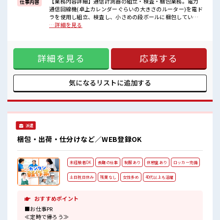
【業務内容詳細】通信計測器の組立・検査・梱包業務。電力
仕事内容
通信回線機(卓上カレンダーぐらいの大きさのルーター)を電ド
■職場の雰囲気
ラを使用し組立、検査し、小さめの段ボールに梱包していた
キバツ過ぎなければ髪色・髪型は自由！
だきます。ライン作業ではあります。単純な作業のため黙々
…詳細を見る
あなたの個性を大事にできます♪
ととできるお仕事です。【取扱製品情報】モバイル端末開
残業はほとんどなし！
発・製造、環境計測機器、ネットワークインフラの開発・製
プライベートも謳歌できる☆
造・保守、エレクトロニクス機器の開発・製造 ■お仕事PR ≪
詳細を見る
応募する
時間にメリハリを≫ 残業はほとんどナシ！ 場合によってはお
願いすることもあります♪ ≪髪型自由≫ 基本的に髪色自由で
明るすぎたり奇抜でなければOKです！ (規定有)≪機能的な制
服アリ≫ 制服があるので、 毎日の服装の悩み解消♪ ≪未経験
気になるリストに
追加する
でも活躍できる≫ 新しいことにチャレンジするのは不安だけ
ど、 しっかり働く環境が整っています！ イチからスキルUP・
ステップUP目指していきましょう！ ≪自分に合った期間で働
ける≫ 福利厚生が整った派遣のお仕事です！ ■職場の雰囲気
キバツ過ぎなければ髪色・髪型は自由！ あなたの個性を大事
派遣
にできます♪ 残業はほとんどなし！ プライベートも謳歌でき
る☆
梱包・出荷・仕分けなど／WEB登録OK
未経験者OK
長期の仕事
制服あり
休憩室あり
ロッカー完備
土日祝日休み
残業なし
女性多め
40代以上も活躍
おすすめポイント
■お仕事PR
≪定時で帰ろう≫