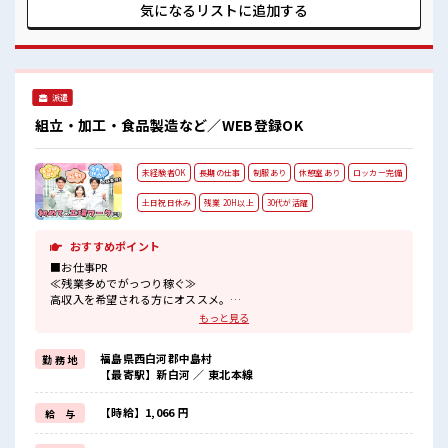
です！ ■職場の雰囲気 20代が多数活躍中！ 社会人経験が浅く
気になるリストに
追加する
てもOK！ ここから経験積んでいきましょ！ 程よく残業あ
り！ 土日祝休みなので、 ON/OFFの切替もしやすい！
派遣
組立・加工・食品製造など／WEB登録OK
未経験者OK
長期の仕事
制服あり
休憩室あり
ロッカー完備
土日祝日休み
残業 20H以上
30代が活躍
おすすめポイント
■お仕事PR
≪残業多めでがっつり稼ぐ≫
高収入を希望される方にオススメ。
残業は月20時間以上あります♪
もっと見る
≪週休2日制≫
週末は家族や友人と一緒にプライベート満喫！
福島県西白河郡中島村
勤 務 地
制服があると毎日の服選びに悩まずOK♪
【最寄駅】新白河 ／ 東北本線
≪初めての仕事だけど自分にもできそう≫
新しいことにチャレンジするのは不安だけど、
しっかり働く環境が整っています！
【時給】1,066 円
給 与
イチからスキルUP・ステップUP目指していきましょう！
≪自分に合った期間で働ける≫