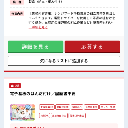
製造（組立・組み付け）
職 種
福利厚生が整った派遣のお仕事です！
■職場の雰囲気
【業務内容詳細】レンジフードや換気扇の組立業務を担当し
仕事内容
しっかり休める休憩室あり！
ていただきます。電動ドライバーを使用して部品の組付けを
オンオフの切替もできちゃう！
行うほか、出荷用の梱包箱の組立作業など付随業務も行いま
ロッカーあり！
す。【取扱製品情報】レンジフードや換気扇 ■お仕事PR ≪残
…詳細を見る
安心してお仕事に集中♪
業多めでがっつり稼ぐ≫ 高収入を希望される方にオススメ。
残業がしっかりあるお仕事！
残業は月20時間以上あります♪ ≪週休2日制≫ 週末は家族や
友人と一緒にプライベート満喫！ 制服があると毎日の服選び
詳細を見る
応募する
に悩まずOK♪ ≪初めての仕事だけど自分にもできそう≫ 新
しいことにチャレンジするのは不安だけど、 しっかり働く環
境が整っています！ イチからスキルUP・ステップUP目指し
ていきましょう！ ≪自分に合った期間で働ける≫ 福利厚生が
気になるリストに
追加する
整った派遣のお仕事です！ ■職場の雰囲気 しっかり休める休
憩室あり！ オンオフの切替もできちゃう！ ロッカーあり！ 安
心してお仕事に集中♪ 残業がしっかりあるお仕事！
派遣
電子基板のはんだ付け／履歴書不要
未経験者OK
長期の仕事
制服あり
休憩室あり
ロッカー完備
染髪OK
土日祝日休み
残業 20H未満