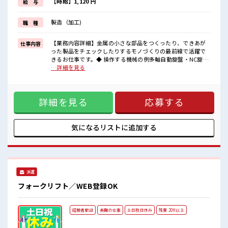
≪未経験でも活躍できる≫
【時給】1,120 円
給 与
新しいことにチャレンジするのは不安だけど、
しっかり働く環境が整っています！
製造（加工)
職 種
イチからスキルUP・ステップUP目指していきましょう！
■職場の雰囲気
【業務内容詳細】金属の小さな部品をつくったり、できあが
仕事内容
休憩室で自分タイム！
った製品をチェックしたりするモノづくりの最前線で活躍で
のんびりスマホチェック♪
きるお仕事です。◆ 操作する機械の例多軸自動旋盤・NC旋盤
ロッカーあり！
金属の棒をきれいな形に削っていく、まるで“金属を削るロボ
…詳細を見る
安心してお仕事に集中♪
ット”のような機械。自動検査機部品が正しく作られている
残業はほとんどありません！
か、自動でチェックしてくれる機械。ドリル研磨機ドリルを
土日祝休みなので、
ピカッと尖らせて、次の加工に備える機械。これらのうち、
ON/OFFの切替もしやすい！
詳細を見る
応募する
いずれかの機械の**オペレーター(操作する人)**として働きま
す。◆ どんな作業をするの？・機械に部品をセットし、ボタ
ンを押して加工スタート・部品を作るための工具の交換(まる
で“機械のメンテナンス”！)・できあがった製品にキズや形の
気になるリストに
追加する
ズレがないかチェック細かい調整をして、機械がうまく動く
ように管理する、“モノづくりをコントロールする役目”を担
います◆ この仕事の魅力・機械を動かすワクワク感が味わえ
る♪・作った製品がキレイに仕上がると達成感が大きい・金
属加工の技術が身につき、スキルアップできる【取扱製品情
派遣
報】金属部品 ■お仕事PR ≪働きやすい≫ ビギナーさんもブラ
ンクさんも安心・丁寧な事前研修あり！ ≪無理なく働ける≫
フォークリフト／WEB登録OK
場合によってはお願いすることもありますが、 残業はほとん
どナシ！ ≪土日祝休のお仕事≫ 家族や友人と一緒にプライベ
ート満喫！ 制服があると毎日の服選びに悩まずOK♪ ≪未経
経験者歓迎
長期の仕事
土日祝日休み
残業 20H以上
験でも活躍できる≫ 新しいことにチャレンジするのは不安だ
けど、 しっかり働く環境が整っています！ イチからスキル