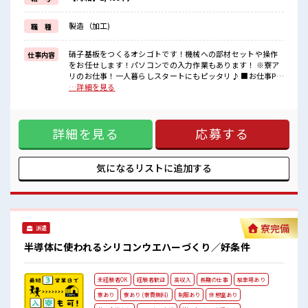
【高時給&交替制】深夜手当を含む交替制でその分しっかり上乗せ
製造（加工)
職 種
OK！
休日もシフト制のため平日にゆったりと過ごせるかも！
硝子基板をつくるオシゴトです！機械への部材セットや操作
仕事内容
【ウレシイPoint】残業がほとんどないため仕事帰りの計画も立てや
をお任せします！パソコンでの入力作業もあります！ ※寮ア
すい！
リのお仕事！一人暮らしスタートにもピッタリ♪ ■お仕事PR
この機会にぜひチャレンジしてみませんか？
【快適ワンルーム寮】TV/冷蔵庫/洗濯機/電子レンジ/エアコン
…詳細を見る
などの生活必需品は備え付け！ 寮費は「0円」！ 現地までの
■職場の雰囲気
赴任交通費も支給！ 寮周辺には飲食店やスーパーがあるので
《男女スタッフさんが活躍中》フォロー体制バッチリ★
とっても便利！ 【やる気UPの手当充実】研修期間を終えた
国道のすぐ近くなので
詳細を見る
応募する
ら…毎月1万円の皆勤手当あり！ 2年以上勤務した方には…毎
車通勤もしやすい！
月5000円の長期勤務手当あり！ 【高時給&交替制】深夜手当
無料の駐車場完備！
を含む交替制でその分しっかり上乗せOK！ 休日もシフト制の
他にはロッカーや一息つける休憩室もあり！
ため平日にゆったりと過ごせるかも！ 【ウレシイPoint】残業
気になるリストに
追加する
お弁当の注文もOK！
がほとんどないため仕事帰りの計画も立てやすい！ この機会
#ryo
にぜひチャレンジしてみませんか？ ■職場の雰囲気 《男女ス
タッフさんが活躍中》フォロー体制バッチリ★ 国道のすぐ近
くなので 車通勤もしやすい！ 無料の駐車場完備！ 他にはロッ
カーや一息つける休憩室もあり！ お弁当の注文もOK！ #ryo
寮完備
派遣
半導体に使われるシリコンウエハーづくり／好条件
未経験者OK
経験者歓迎
高収入
長期の仕事
駐車場あり
寮あり
寮あり (寮費無料)
制服あり
休憩室あり