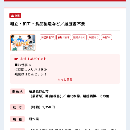
代活躍中の職場です☆ 一息つける休憩スペースもあります！
程よく残業あり！
派遣
組立・加工・食品製造など／履歴書不要
未経験者OK
長期の仕事
残業少なめ
制服あり
染髪OK
おすすめポイント
■お仕事PR
≪時間にメリハリを≫
残業はほとんどナシ！
場合によってはお願いすることもあります♪
もっと見る
≪髪型自由≫
基本的に髪色自由で明るすぎたり奇抜でなければOKです！
福島県郡山市
勤 務 地
(規定有)≪機能的な制服アリ≫
【最寄駅】郡山(福島) ／ 東北本線、磐越西線、その他
制服があるので、
毎日の服装の悩み解消♪
≪未経験でも活躍できる≫
【時給】1,350 円
給 与
新しいことにチャレンジするのは不安だけど、
しっかり働く環境が整っています！
軽作業
職 種
イチからスキルUP・ステップUP目指していきましょう！
≪自分に合った期間で働ける≫
福利厚生が整った派遣のお仕事です！