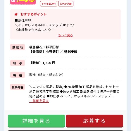
平均年齢20代
30代が活躍
おすすめポイント
■お仕事PR
＼イチからスキルUP・ステップUP↑↑/
《未経験でもあんしん*》
2週間は先輩からマンツーマンで教えていただけます！
もっと見る
わからないことも聞きやすいですね♪
初めての方でも学べる環境が整っています！
福島県石川郡平田村
勤 務 地
スキルを身につけてレベルアップを目指しましょう☆
【最寄駅】小野新町 ／ 磐越東線
《土日やすみのお仕事*》
家族や友達との予定が合わせやすいからプライベート充実♪
【時給】1,500 円
給 与
お休みの日が待ち遠しくなりそうですね！
製造（組立・組み付け）
職 種
《うれしいお弁当*》
仕出し弁当が注文できます！
美味しいごはんで疲れも吹っ飛びますね♪
＼エンジン部品の製造/ ◆NC旋盤加工 部品を機械にセット→
仕事内容
測定器で精度を確認 ◆めっき加工 部品を取付け洗浄→専用の
■職場の雰囲気
箱に詰める ■お仕事PR ＼イチからスキルUP・ステップ
《10代～30代の男性活躍中》
UP↑↑/ 《未経験でもあんしん*》 2週間は先輩からマンツー
…詳細を見る
動きやすい制服と靴が初回無料★
マンで教えていただけます！ わからないことも聞きやすいで
しっかり休める休憩所あり！
すね♪ 初めての方でも学べる環境が整っています！ スキルを
ロッカー完備なので荷物が多くても心配いらない♪
身につけてレベルアップを目指しましょう☆ 《土日やすみの
さらに給茶機・自販機あります！
詳細を見る
応募する
お仕事*》 家族や友達との予定が合わせやすいからプライベー
髪色自由でおしゃれもできる☆
ト充実♪ お休みの日が待ち遠しくなりそうですね！ 《うれし
いお弁当*》 仕出し弁当が注文できます！ 美味しいごはんで