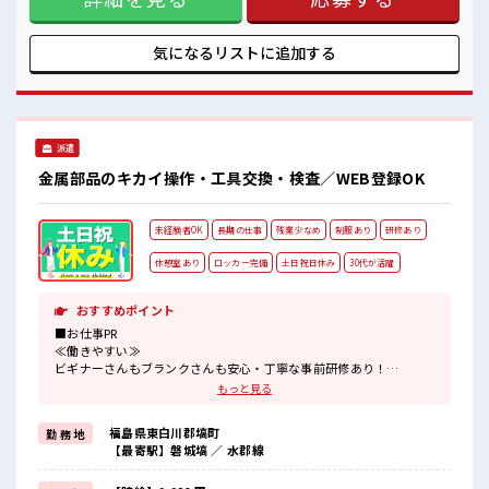
の服選びに悩まずOK♪ ≪未経験でも活躍できる≫ 新しいこ
とにチャレンジするのは不安だけど、 しっかり働く環境が整
っています！ イチからスキルUP・ステップUP目指していき
気になるリストに
追加する
ましょう！ ≪自分に向いている仕事が探せる≫ 困った事など
があれば、 担当がしっかりサポートします！ ■職場の雰囲気
20代が多数活躍中！ 社会人経験が浅くてもOK！ ここから経
験積んでいきましょ！ 残業が多めだからしっかり稼ぎたい方
にもオススメ！
派遣
金属部品のキカイ操作・工具交換・検査／WEB登録OK
未経験者OK
長期の仕事
残業少なめ
制服あり
研修あり
休憩室あり
ロッカー完備
土日祝日休み
30代が活躍
おすすめポイント
■お仕事PR
≪働きやすい≫
ビギナーさんもブランクさんも安心・丁寧な事前研修あり！
≪無理なく働ける≫
もっと見る
場合によってはお願いすることもありますが、
残業はほとんどナシ！
福島県東白川郡塙町
勤 務 地
≪土日祝休のお仕事≫
【最寄駅】磐城塙 ／ 水郡線
家族や友人と一緒にプライベート満喫！
制服があると毎日の服選びに悩まずOK♪