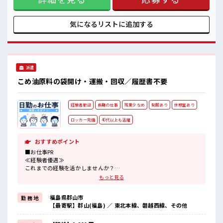
安心してお仕事に集中♪
が食べれる★ ≪手当充実≫ 1か月経過後皆勤手当てで1万円支
残業は少なめ！
給♪ 6ヶ月経過後は時給50円UPします！ ≪寮完備≫ 生活に便
たまに残業するくらいなら…という方、
利な家電付きで寮費0円☆ はじめて1人暮らしをする方にもピ
気になるリストに
追加する
応募お待ちしております！
ッタリ◎ ■職場の雰囲気 休憩室でホッと一息リフレッシュ！
#ryo
ロッカーあり！ 安心してお仕事に集中♪ 残業は少なめ！ たま
に残業するくらいなら…という方、 応募お待ちしておりま
す！ #ryo
派遣
こめ油原料の袋開け・運搬・回収／履歴書不要
経験者歓迎
長期の仕事
残業少なめ
制服あり
休憩室あり
ロッカー完備
40代以上も活躍
おすすめポイント
■お仕事PR
≪経験者優遇≫
これまでの経験を活かしませんか？
ブランクがあっても大丈夫♪
もっと見る
経験はちょっとだけ…という方もOK！
≪時間にメリハリを≫
福島県郡山市
勤 務 地
残業はほとんどナシ！
【最寄駅】郡山(福島) ／ 東北本線、磐越西線、その他
場合によってはお願いすることもあります♪
≪機能的な制服アリ≫