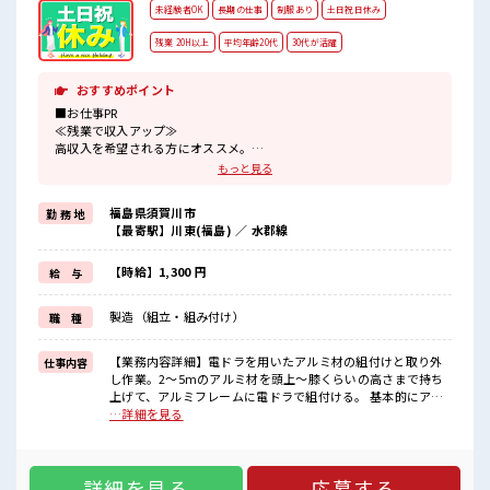
未経験者OK
長期の仕事
制服あり
土日祝日休み
残業 20H以上
平均年齢20代
30代が活躍
おすすめポイント
■お仕事PR
≪残業で収入アップ≫
高収入を希望される方にオススメ。
残業は月20時間以上あります♪
もっと見る
≪週休2日制≫
週末は家族や友人と一緒にプライベート満喫！
福島県須賀川市
勤 務 地
制服があると毎日の服選びに悩まずOK♪
【最寄駅】川東(福島) ／ 水郡線
≪未経験でも活躍できる≫
新しいことにチャレンジするのは不安だけど、
しっかり働く環境が整っています！
【時給】1,300 円
給 与
イチからスキルUP・ステップUP目指していきましょう！
≪自分に向いている仕事が探せる≫
製造（組立・組み付け）
職 種
困った事などがあれば、
担当がしっかりサポートします！
【業務内容詳細】電ドラを用いたアルミ材の組付けと取り外
仕事内容
■職場の雰囲気
し作業。2～5mのアルミ材を頭上～膝くらいの高さまで持ち
20代が多数活躍中！
上げて、アルミフレームに電ドラで組付ける。 基本的にアル
社会人経験が浅くてもOK！
ミ材は2名で持ち上げるため、ペアでの作業。アルミ材をまと
…詳細を見る
ここから経験積んでいきましょ！
めて持ち上げて運ぶ作業。【取扱製品情報】アルミフレーム
残業が多めだからしっかり稼ぎたい方にもオススメ！
■お仕事PR ≪残業で収入アップ≫ 高収入を希望される方にオ
ススメ。 残業は月20時間以上あります♪ ≪週休2日制≫ 週末
詳細を見る
応募する
は家族や友人と一緒にプライベート満喫！ 制服があると毎日