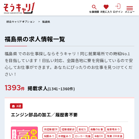
仕事検索
お気に入り
ログイン
メニュー
綜合キャリアオプション
福島県
福島県の求人情報一覧
福島県 でのお仕事探しならそうキャリ！同じ就業場所での時給No.1
を目指しています！日払い対応、全国各地に寮を完備しているので安
心してお仕事ができます。あなたにぴったりのお仕事を見つけてくだ
さい！
1393
掲載求人
件
(1341~1360件)
派遣
エンジン部品の加工／履歴書不要
未経験者OK
経験者歓迎
高収入
長期の仕事
駐車場あり
制服あり
休憩室あり
ロッカー完備
染髪OK
残業 20H未満