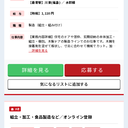
【最寄駅】川東(福島) ／ 水郡線
制服があるので、
毎日の服装の悩み解消♪
≪初めての仕事だけど自分にもできそう≫
【時給】1,110 円
給 与
新しいことにチャレンジするのは不安だけど、
しっかり働く環境が整っています！
製造（組立・組み付け）
職 種
イチからスキルUP・ステップUP目指していきましょう！
≪自分に向いている仕事が探せる≫
困った事などがあれば、
【業務内容詳細】住宅のドアや窓枠、玄関収納の本体加工・
仕事内容
担当がしっかりサポートします！
組立・梱包。木製ドアの製造ラインでのお仕事です。木屑を
接着剤を混ぜて板状し、寸法に合わせて機械でカット。加工
■職場の雰囲気
して部品の取付、検査、梱包し出荷。【取扱製品情報】ドア
…詳細を見る
“コジンマリ”が好きな方にもお勧め！！
や窓枠となる木材 ■お仕事PR ≪適度な残業でお給料UP≫ 残
少人数の職場です♪
業は月20時間未満で、 ほどよく稼げます♪ ≪土日祝休のお仕
≪20代の方が多数活躍中の職場≫
事≫ 家族や友人と一緒にプライベート満喫！ ≪機能的な制服
しっかり休める休憩室あり！
詳細を見る
応募する
アリ≫ 制服があるので、 毎日の服装の悩み解消♪ ≪初めての
オンオフの切替もできちゃう！
仕事だけど自分にもできそう≫ 新しいことにチャレンジする
程よく残業あり！
のは不安だけど、 しっかり働く環境が整っています！ イチか
らスキルUP・ステップUP目指していきましょう！ ≪自分に
気になるリストに
追加する
向いている仕事が探せる≫ 困った事などがあれば、 担当がし
っかりサポートします！ ■職場の雰囲気 “コジンマリ”が好き
な方にもお勧め！！ 少人数の職場です♪ ≪20代の方が多数活
躍中の職場≫ しっかり休める休憩室あり！ オンオフの切替も
できちゃう！ 程よく残業あり！
派遣
組立・加工・食品製造など／オンライン登録