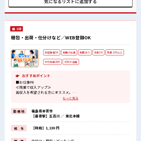
気になるリストに
追加する
いてしっかり休む！ 」って大事ですよね！ あなたのスキルを
活かしませんか？
派遣
梱包・出荷・仕分けなど／WEB登録OK
未経験者OK
長期の仕事
制服あり
染髪OK
残業 20H以上
平均年齢20代
30代が活躍
おすすめポイント
■お仕事PR
≪残業で収入アップ≫
高収入を希望される方にオススメ。
残業は月20時間以上あります♪
もっと見る
≪ヘアカラーOKで自由な雰囲気の職場≫
明るすぎたり奇抜でなければ基本的に自由！
福島県本宮市
勤 務 地
(規定有)≪動きやすい制服アリ≫
【最寄駅】五百川 ／ 東北本線
制服があるので、
毎日の服装の悩み解消♪
≪未経験の方も大カンゲイ≫
【時給】1,130 円
給 与
新しいことにチャレンジするのは不安だけど、
しっかり働く環境が整っています！
仕分け・梱包・ピッキング