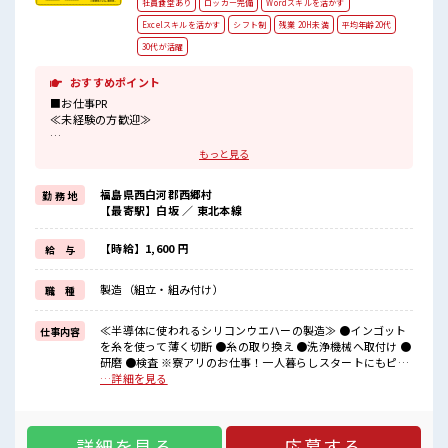
社員食堂あり
ロッカー完備
Wordスキルを活かす
Excelスキルを活かす
シフト制
残業 20H未満
平均年齢20代
30代が活躍
おすすめポイント
■お仕事PR
≪未経験の方歓迎≫
もちろん経験ある方も大募集ですが、
もっと見る
未経験でも真面目でコツコツお仕事ができる方なら大丈夫！
イチからスキル・ステップUPしていきましょう★
福島県西白河郡西郷村
勤 務 地
≪施設設備ばっちり≫
【最寄駅】白坂 ／ 東北本線
食堂では破格の1食200円台でご飯を食べれちゃう♪
売店もあるので気分によっていろんなものが食べれる★
【時給】1,600 円
給 与
≪手当充実≫
製造（組立・組み付け）
職 種
1か月経過後皆勤手当てで1万円支給♪
6ヶ月経過後は時給50円UPします！
≪寮完備≫
≪半導体に使われるシリコンウエハーの製造≫ ●インゴット
仕事内容
を糸を使って薄く切断 ●糸の取り換え ●洗浄機械へ取付け ●
生活に便利な家電付きで寮費0円☆
研磨 ●検査 ※寮アリのお仕事！一人暮らしスタートにもピッ
はじめて1人暮らしをする方にもピッタリ◎
タリ♪ ■お仕事PR ≪未経験の方歓迎≫ もちろん経験ある方も
…詳細を見る
大募集ですが、 未経験でも真面目でコツコツお仕事ができる
■職場の雰囲気
方なら大丈夫！ イチからスキル・ステップUPしていきましょ
休憩室でホッと一息リフレッシュ！
う★ ≪施設設備ばっちり≫ 食堂では破格の1食200円台でご飯
ロッカーあり！
詳細を見る
応募する
を食べれちゃう♪ 売店もあるので気分によっていろんなもの