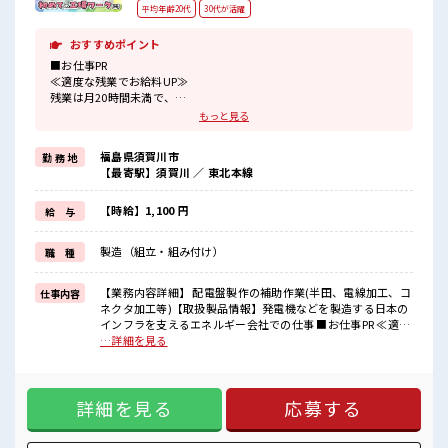
平均年齢20代
30代が活躍
おすすめポイント
■お仕事PR
≪適度な残業でお給料UP≫
残業は月20時間未満で、
ほどよく稼げます♪
もっと見る
≪土日祝休のお仕事≫
家族や友人と一緒にプライベート満喫！
福島県須賀川市
勤 務 地
≪動きやすい制服アリ≫
【最寄駅】須賀川 ／ 東北本線
制服があるので、
毎日の服装の悩み解消♪
≪未経験OKの仕事≫
【時給】1,100 円
給 与
新しいことにチャレンジするのは不安だけど、
しっかり働く環境が整っています！
製造（組立・組み付け）
職 種
イチからスキルUP・ステップUP目指していきましょう！
≪自分に合った期間で働ける≫
福利厚生が整った派遣のお仕事です！
【業務内容詳細】 配電盤製作の補助作業(半田、電線加工、コ
仕事内容
ネクタ加工等)【取扱製品情報】発電機などを製造する日本の
■職場の雰囲気
インフラを支えるエネルギー会社での仕事 ■お仕事PR ≪適度
20代が多数活躍中！
な残業でお給料UP≫ 残業は月20時間未満で、 ほどよく稼げ
…詳細を見る
社会人経験が浅くてもOK！
ます♪ ≪土日祝休のお仕事≫ 家族や友人と一緒にプライベー
ここから経験積んでいきましょ！
ト満喫！ ≪動きやすい制服アリ≫ 制服があるので、 毎日の服
程よく残業あり！
装の悩み解消♪ ≪未経験OKの仕事≫ 新しいことにチャレン
土日祝休みなので、
詳細を見る
応募する
ジするのは不安だけど、 しっかり働く環境が整っています！
ON/OFFの切替もしやすい！
イチからスキルUP・ステップUP目指していきましょう！ ≪
自分に合った期間で働ける≫ 福利厚生が整った派遣のお仕事