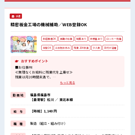
きは休憩室で♪ 持ち物が多いあなたにもぴったり☆ ロッカー
付き職場♪
派遣
精密板金工場の機械補助／WEB登録OK
未経験者OK
長期の仕事
制服あり
休憩室あり
ロッカー完備
染髪OK
土日祝日休み
残業 20H未満
少人数
30代が活躍
おすすめポイント
■お仕事PR
≪無理なくお給料に残業代を上乗せ≫
残業は月20時間未満で、
ほどよく稼げます♪
もっと見る
≪週休2日制≫
週末は家族や友人と一緒にプライベート満喫！
福島県福島市
勤 務 地
≪髪色自由で自分らしく働く≫
【最寄駅】松川 ／ 東北本線
明るすぎたり奇抜でなければ基本的に自由！
(規定有)≪ラクラク制服アリ≫
制服があるので、
【時給】1,140 円
給 与
毎日の服装の悩み解消♪
≪初めての仕事だけど自分にもできそう≫
製造（組立・組み付け）
職 種
新しいことにチャレンジするのは不安だけど、
しっかり働く環境が整っています！
イチからスキルUP・ステップUP目指していきましょう！