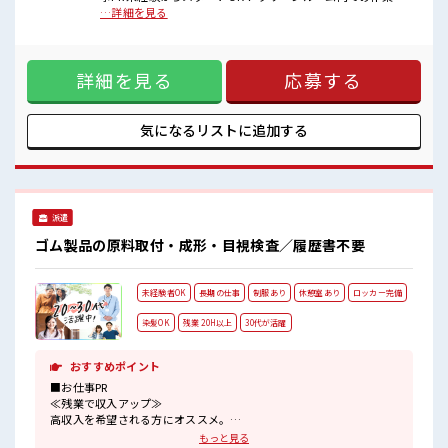
ので年中一定温度でカイテキ★ 300円～注文できる社員食堂
…詳細を見る
に、 休憩室や個人ロッカーなどもバッチリ完備。 駐車場は月
500円ほど。 車通勤も安心の価格です。 組立て・検査は適正
などに合わせて配属されます。 ■職場の雰囲気 ウレシイ髪
詳細を見る
応募する
型・カラー自由の職場♪ 派手すぎなければ、 働くために髪型
を変えなくてもOK！ その日の気分でスタイリングできちゃ
う！
気になるリストに
追加する
派遣
ゴム製品の原料取付・成形・目視検査／履歴書不要
未経験者OK
長期の仕事
制服あり
休憩室あり
ロッカー完備
染髪OK
残業 20H以上
30代が活躍
おすすめポイント
■お仕事PR
≪残業で収入アップ≫
高収入を希望される方にオススメ。
残業は月20時間以上あります♪
もっと見る