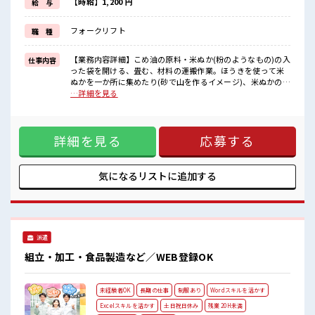
制服があるので、
【時給】1,200 円
給 与
毎日の服装の悩み解消♪
≪様々なお仕事をご提案≫
フォークリフト
職 種
一人で悩まず気軽に相談できる、
派遣のお仕事です！
【業務内容詳細】こめ油の原料・米ぬか(粉のようなもの)の入
仕事内容
■職場の雰囲気
った袋を開ける、畳む、材料の運搬作業。ほうきを使って米
休憩室で自分タイム！
ぬかを一か所に集めたり(砂で山を作るイメージ)、米ぬかの入
のんびりスマホチェック♪
った袋を開けるなど簡単な作業です！【取扱製品情報】体に
…詳細を見る
持ち物が多いあなたにもぴったり☆
健康で栄養価も高いこめ油を製造する会社 ■お仕事PR ≪経験
ロッカー付き職場♪
者優遇≫ これまでの経験を活かしませんか？ ブランクがあっ
経験者歓迎☆
ても大丈夫♪ 経験はちょっとだけ…という方もOK！ ≪時間
チョットだけの経験もしっかり活かせます！
詳細を見る
応募する
にメリハリを≫ 残業はほとんどナシ！ 場合によってはお願い
することもあります♪ ≪機能的な制服アリ≫ 制服があるの
で、 毎日の服装の悩み解消♪ ≪様々なお仕事をご提案≫ 一人
で悩まず気軽に相談できる、 派遣のお仕事です！ ■職場の雰
気になるリストに
追加する
囲気 休憩室で自分タイム！ のんびりスマホチェック♪ 持ち物
が多いあなたにもぴったり☆ ロッカー付き職場♪ 経験者歓迎
☆ チョットだけの経験もしっかり活かせます！
派遣
組立・加工・食品製造など／WEB登録OK
未経験者OK
長期の仕事
制服あり
Wordスキルを活かす
Excelスキルを活かす
土日祝日休み
残業 20H未満