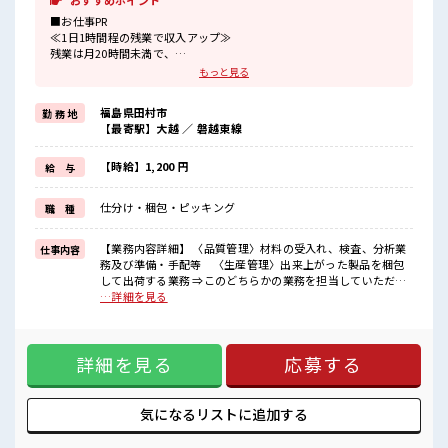
おすすめポイント
■お仕事PR
≪1日1時間程の残業で収入アップ≫
残業は月20時間未満で、
ほどよく稼げます♪
もっと見る
≪週休2日制≫
週末は家族や友人と一緒にプライベート満喫！
福島県田村市
勤 務 地
≪モチベーションもUP≫
【最寄駅】大越 ／ 磐越東線
派手過ぎなければ髪型や髪色自由♪
(規定有)≪機能的な制服アリ≫
制服があるので、
【時給】1,200 円
給 与
毎日の服装の悩み解消♪
≪初めての仕事だけど自分にもできそう≫
仕分け・梱包・ピッキング
職 種
新しいことにチャレンジするのは不安だけど、
しっかり働く環境が整っています！
イチからスキルUP・ステップUP目指していきましょう！
【業務内容詳細】 〈品質管理〉材料の受入れ、検査、分析業
仕事内容
務及び準備・手配等 〈生産管理〉出来上がった製品を梱包
■職場の雰囲気
して出荷する業務 ⇒このどちらかの業務を担当していただき
派手すぎなければ多少のヘアカラーもOKなのはウレシイPoint☆
ます。【取扱製品情報】光学ガラス ■お仕事PR ≪1日1時間程
…詳細を見る
活気あふれる20代活躍中の職場です☆
の残業で収入アップ≫ 残業は月20時間未満で、 ほどよく稼げ
一息つける休憩スペースもあります！
ます♪ ≪週休2日制≫ 週末は家族や友人と一緒にプライベー
程よく残業あり！
ト満喫！ ≪モチベーションもUP≫ 派手過ぎなければ髪型や髪
詳細を見る
応募する
色自由♪ (規定有)≪機能的な制服アリ≫ 制服があるので、 毎
日の服装の悩み解消♪ ≪初めての仕事だけど自分にもできそ
う≫ 新しいことにチャレンジするのは不安だけど、 しっかり
働く環境が整っています！ イチからスキルUP・ステップUP
気になるリストに
追加する
目指していきましょう！ ■職場の雰囲気 派手すぎなければ多
少のヘアカラーもOKなのはウレシイPoint☆ 活気あふれる20