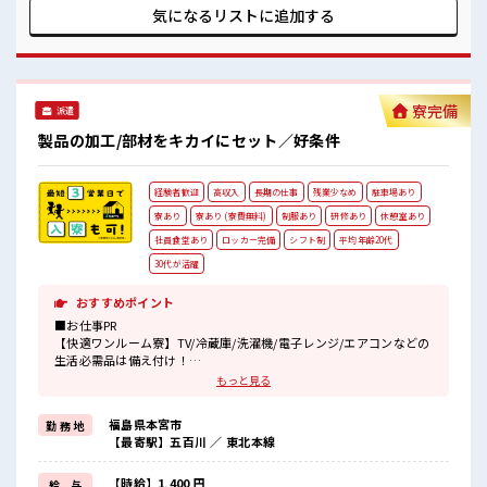
疲れも吹っ飛びますね♪ ■職場の雰囲気 《10代～30代の男性
気になるリストに
追加する
活躍中》 動きやすい制服と靴が初回無料★ しっかり休める休
憩所あり！ ロッカー完備なので荷物が多くても心配いらない
♪ さらに給茶機・自販機あります！ 髪色自由でおしゃれもで
きる☆
寮完備
派遣
製品の加工/部材をキカイにセット／好条件
経験者歓迎
高収入
長期の仕事
残業少なめ
駐車場あり
寮あり
寮あり (寮費無料)
制服あり
研修あり
休憩室あり
社員食堂あり
ロッカー完備
シフト制
平均年齢20代
30代が活躍
おすすめポイント
■お仕事PR
【快適ワンルーム寮】TV/冷蔵庫/洗濯機/電子レンジ/エアコンなどの
生活必需品は備え付け！
寮費は「0円」！
もっと見る
現地までの赴任交通費も支給！
寮周辺には飲食店やスーパーがあるのでとっても便利！
福島県本宮市
勤 務 地
【最寄駅】五百川 ／ 東北本線
【やる気UPの手当充実】研修期間を終えたら…毎月1万円の皆勤手当
あり！
2年以上勤務した方には…毎月5000円の長期勤務手当あり！
【時給】1,400 円
給 与