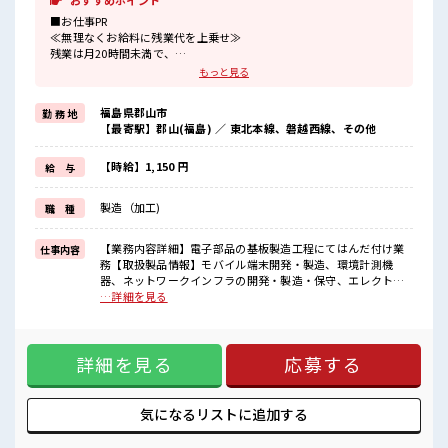
おすすめポイント
■お仕事PR
≪無理なくお給料に残業代を上乗せ≫
残業は月20時間未満で、
ほどよく稼げます♪
もっと見る
≪週休2日制≫
週末は家族や友人と一緒にプライベート満喫！
福島県郡山市
勤 務 地
≪モチベーションもUP≫
【最寄駅】郡山(福島) ／ 東北本線、磐越西線、その他
派手過ぎなければ髪型や髪色自由♪
(規定有)≪機能的な制服アリ≫
制服があるので、
【時給】1,150 円
給 与
毎日の服装の悩み解消♪
≪初めての仕事だけど自分にもできそう≫
製造（加工)
職 種
新しいことにチャレンジするのは不安だけど、
しっかり働く環境が整っています！
イチからスキルUP・ステップUP目指していきましょう！
【業務内容詳細】電子部品の基板製造工程にてはんだ付け業
仕事内容
務【取扱製品情報】モバイル端末開発・製造、環境計測機
■職場の雰囲気
器、ネットワークインフラの開発・製造・保守、エレクトロ
髪型・髪色自由♪
ニクス機器の開発・製造 ■お仕事PR ≪無理なくお給料に残業
…詳細を見る
派手過ぎなければOKだから、
代を上乗せ≫ 残業は月20時間未満で、 ほどよく稼げます♪ ≪
モチベーションもUP！
週休2日制≫ 週末は家族や友人と一緒にプライベート満喫！
仕事の合間の息抜きは休憩室で♪
≪モチベーションもUP≫ 派手過ぎなければ髪型や髪色自由♪
持ち物が多いあなたにもぴったり☆
詳細を見る
応募する
(規定有)≪機能的な制服アリ≫ 制服があるので、 毎日の服装
ロッカー付き職場♪
の悩み解消♪ ≪初めての仕事だけど自分にもできそう≫ 新し
いことにチャレンジするのは不安だけど、 しっかり働く環境
が整っています！ イチからスキルUP・ステップUP目指して
気になるリストに
追加する
いきましょう！ ■職場の雰囲気 髪型・髪色自由♪ 派手過ぎな
ければOKだから、 モチベーションもUP！ 仕事の合間の息抜