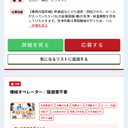
職 種
イチからスキルUP・ステップUP目指していきましょう！
■職場の雰囲気
【業務内容詳細】飲食店などから返却・回収された、ビール
仕事内容
派手すぎなければ多少のヘアカラーもOKなのはウレシイPoint☆
が入っていた5～19Lの金属容器(樽)の洗浄・検査業務を担当
20代の若い世代がたくさん活躍中の活気ある職場！
していただきます。洗浄作業は専用機械が行うため、ベルト
残業が多めだからしっかり稼ぎたい方にもオススメ！
コンベアで流れてきた容器の外観を目視で確認し、ラベルや
…詳細を見る
異物の付着がある場合は取り除いていただきます。検査業務
が中心となり、作業の多くは座った状態で行えます。作業場
はクリーンルームではありませんが、安全のためヘルメット
詳細を見る
応募する
を着用して作業していただきます。【取扱製品情報】ビール
■お仕事PR ≪残業で収入アップ≫ 高収入を希望される方にオ
ススメ。 残業は月20時間以上あります♪ ≪ヘアカラーOKで
自由な雰囲気の職場≫ 明るすぎたり奇抜でなければ基本的に
気になるリストに
追加する
自由！ (規定有)≪動きやすい制服アリ≫ 制服があるので、 毎
日の服装の悩み解消♪ ≪未経験の方も大カンゲイ≫ 新しいこ
とにチャレンジするのは不安だけど、 しっかり働く環境が整
っています！ イチからスキルUP・ステップUP目指していき
ましょう！ ■職場の雰囲気 派手すぎなければ多少のヘアカラ
派遣
ーもOKなのはウレシイPoint☆ 20代の若い世代がたくさん活
躍中の活気ある職場！ 残業が多めだからしっかり稼ぎたい方
機械オペレーター／履歴書不要
にもオススメ！
未経験者OK
長期の仕事
制服あり
休憩室あり
ロッカー完備
染髪OK
土日祝日休み
残業 20H未満
平均年齢20代
30代が活躍