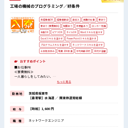
自分タイム！ のんびりスマホチェック♪ 持ち物が多いあなた
工場の機械のプログラミング／好条件
にもぴったり☆ ロッカー付き職場♪ #ryo
未経験者OK
経験者歓迎
高収入
長期の仕事
寮あり
寮あり (寮費無料)
制服あり
休憩室あり
ロッカー完備
染髪OK
ピアスOK
ネイルOK
Wordスキルを活かす
Excelスキルを活かす
PowerPointスキルを活かす
プログラムスキルを活かす
ネットワークスキルを活かす
土日祝日休み
残業 20H未満
平均年齢20代
30代が活躍
おすすめポイント
■お仕事PR
≪寮費無料≫
一人暮らしをしてみたい、
地元から出て新しい場所で働いてみたい、
もっと見る
すぐに働けて稼げる仕事がしたい…そんな方にピッタリな「寮あ
り」のお仕事です！
茨城県坂東市
勤 務 地
赴任地までの交通費も当社が負担(規定有)！
【最寄駅】水海道 ／ 関東鉄道常総線
遠方の方もご安心して応募ください！
≪1日1時間程の残業で収入アップ≫
残業は月20時間未満で、
【時給】1,600 円
給 与
ほどよく稼げます♪
≪土日祝休のお仕事≫
ネットワークエンジニア
職 種
家族や友人と一緒にプライベート満喫！
≪髪色自由で自分らしく働く≫