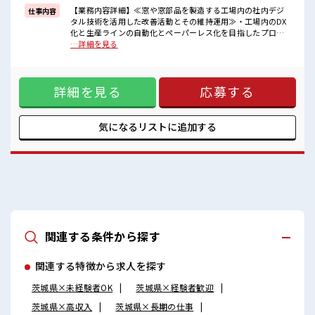
明るすぎたり奇抜でなければ基本的に自由！
【業務内容詳細】≪窓や窓部品を製造する工場内の社内デジ
仕事内容
(規定有)
タル技術を活用した改善活動とその維持運用≫・工場内のDX
化と生産ラインの自動化とペーパーレス化を目指したプログ
■職場の雰囲気
ラミング。・やる気がある方なら初心者でもOK！しっかり教
…詳細を見る
派手すぎなければ多少のヘアカラーもOKなのはウレシイPoint☆
えて頂けます。≪取り扱い製品≫住宅用窓≪使用するプログ
休憩室で自分タイム！
ラミング言語≫・VB.Net・(HTML、PHP、ASP等のWebコン
のんびりスマホチェック♪
テンツ開発修正も行います) ※寮アリのお仕事！一人暮らしス
持ち物が多いあなたにもぴったり☆
詳細を見る
応募する
タートにもピッタリ♪ ■お仕事PR ≪寮費無料≫ 一人暮らしを
ロッカー付き職場♪
してみたい、 地元から出て新しい場所で働いてみたい、 すぐ
#ryo
に働けて稼げる仕事がしたい…そんな方にピッタリな「寮あ
り」のお仕事です！ 赴任地までの交通費も当社が負担(規定
気になるリストに
追加する
有)！ 遠方の方もご安心して応募ください！ ≪1日1時間程の
残業で収入アップ≫ 残業は月20時間未満で、 ほどよく稼げま
す♪ ≪土日祝休のお仕事≫ 家族や友人と一緒にプライベート
満喫！ ≪髪色自由で自分らしく働く≫ 明るすぎたり奇抜でな
ければ基本的に自由！ (規定有) ■職場の雰囲気 派手すぎなけ
れば多少のヘアカラーもOKなのはウレシイPoint☆ 休憩室で
自分タイム！ のんびりスマホチェック♪ 持ち物が多いあなた
にもぴったり☆ ロッカー付き職場♪ #ryo
関連する条件から探す
関連する特徴から求人を探す
茨城県×未経験者OK
茨城県×経験者歓迎
茨城県×高収入
茨城県×長期の仕事