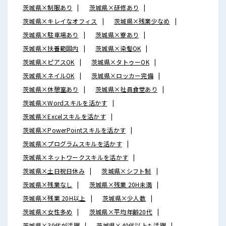
茨城県×制服あり
茨城県×研修あり
茨城県×キレイなオフィス
茨城県×残業少なめ
茨城県×駐車場あり
茨城県×寮あり
茨城県×扶養範囲内
茨城県×染髪OK
茨城県×ピアスOK
茨城県×タトゥーOK
茨城県×ネイルOK
茨城県×ロッカー完備
茨城県×休憩室あり
茨城県×社員食堂あり
茨城県×Wordスキルを活かす
茨城県×Excelスキルを活かす
茨城県×PowerPointスキルを活かす
茨城県×プログラムスキルを活かす
茨城県×ネットワークスキルを活かす
茨城県×土日祝日休み
茨城県×シフト制
茨城県×残業なし
茨城県×残業 20H未満
茨城県×残業 20H以上
茨城県×少人数
茨城県×女性多め
茨城県×平均年齢20代
茨城県×30代が活躍
茨城県×40代以上も活躍