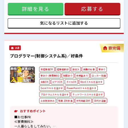
のんびりスマホチェック♪
テンツ開発修正も行います) ※寮アリのお仕事！一人暮らしス
持ち物が多いあなたにもぴったり☆
詳細を見る
応募する
タートにもピッタリ♪ ■お仕事PR ≪寮費無料≫ 一人暮らしを
ロッカー付き職場♪
してみたい、 地元から出て新しい場所で働いてみたい、 すぐ
#ryo
に働けて稼げる仕事がしたい…そんな方にピッタリな「寮あ
り」のお仕事です！ 赴任地までの交通費も当社が負担(規定
気になるリストに
追加する
有)！ 遠方の方もご安心して応募ください！ ≪1日1時間程の
残業で収入アップ≫ 残業は月20時間未満で、 ほどよく稼げま
す♪ ≪土日祝休のお仕事≫ 家族や友人と一緒にプライベート
満喫！ ≪髪色自由で自分らしく働く≫ 明るすぎたり奇抜でな
ければ基本的に自由！ (規定有) ■職場の雰囲気 派手すぎなけ
寮完備
派遣
れば多少のヘアカラーもOKなのはウレシイPoint☆ 休憩室で
自分タイム！ のんびりスマホチェック♪ 持ち物が多いあなた
プログラマー(制御システム系)／好条件
にもぴったり☆ ロッカー付き職場♪ #ryo
未経験者OK
経験者歓迎
高収入
長期の仕事
寮あり
寮あり (寮費無料)
制服あり
休憩室あり
ロッカー完備
染髪OK
ピアスOK
ネイルOK
Wordスキルを活かす
Excelスキルを活かす
PowerPointスキルを活かす
プログラムスキルを活かす
ネットワークスキルを活かす
土日祝日休み
残業 20H未満
平均年齢20代
30代が活躍
おすすめポイント
■お仕事PR
≪寮費無料≫
一人暮らしをしてみたい、