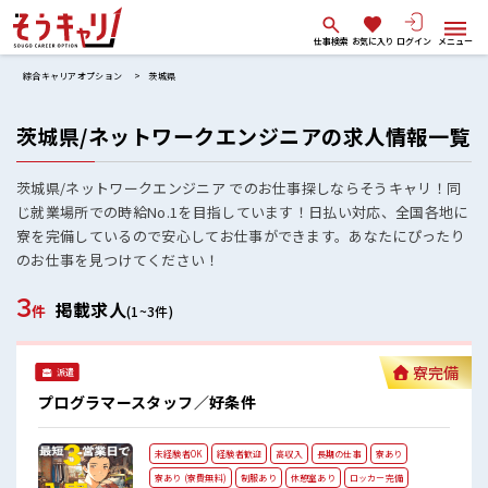
仕事検索
お気に入り
ログイン
メニュー
綜合キャリアオプション
茨城県
茨城県/ネットワークエンジニアの求人情報一覧
茨城県/ネットワークエンジニア でのお仕事探しならそうキャリ！同
じ就業場所での時給No.1を目指しています！日払い対応、全国各地に
寮を完備しているので安心してお仕事ができます。あなたにぴったり
のお仕事を見つけてください！
3
掲載求人
件
(1~3件)
寮完備
派遣
プログラマースタッフ／好条件
未経験者OK
経験者歓迎
高収入
長期の仕事
寮あり
寮あり (寮費無料)
制服あり
休憩室あり
ロッカー完備