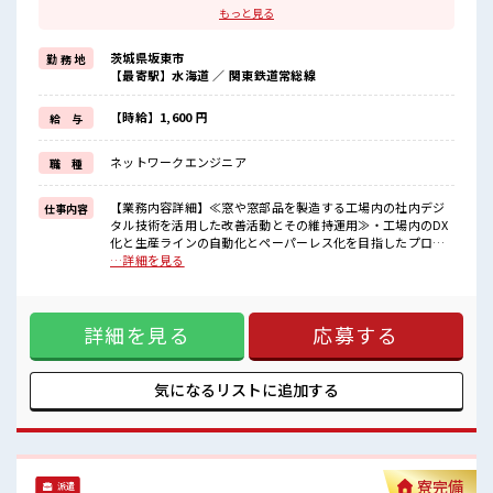
地元から出て新しい場所で働いてみたい、
もっと見る
すぐに働けて稼げる仕事がしたい…そんな方にピッタリな「寮あ
り」のお仕事です！
茨城県坂東市
勤 務 地
赴任地までの交通費も当社が負担(規定有)！
【最寄駅】水海道 ／ 関東鉄道常総線
遠方の方もご安心して応募ください！
≪1日1時間程の残業で収入アップ≫
残業は月20時間未満で、
【時給】1,600 円
給 与
ほどよく稼げます♪
≪土日祝休のお仕事≫
ネットワークエンジニア
職 種
家族や友人と一緒にプライベート満喫！
≪髪色自由で自分らしく働く≫
明るすぎたり奇抜でなければ基本的に自由！
【業務内容詳細】≪窓や窓部品を製造する工場内の社内デジ
仕事内容
(規定有)
タル技術を活用した改善活動とその維持運用≫・工場内のDX
化と生産ラインの自動化とペーパーレス化を目指したプログ
■職場の雰囲気
ラミング。・やる気がある方なら初心者でもOK！しっかり教
…詳細を見る
派手すぎなければ多少のヘアカラーもOKなのはウレシイPoint☆
えて頂けます。≪取り扱い製品≫住宅用窓≪使用するプログ
休憩室で自分タイム！
ラミング言語≫・VB.Net・(HTML、PHP、ASP等のWebコン
のんびりスマホチェック♪
テンツ開発修正も行います) ※寮アリのお仕事！一人暮らしス
持ち物が多いあなたにもぴったり☆
詳細を見る
応募する
タートにもピッタリ♪ ■お仕事PR ≪寮費無料≫ 一人暮らしを
ロッカー付き職場♪
してみたい、 地元から出て新しい場所で働いてみたい、 すぐ
#ryo
に働けて稼げる仕事がしたい…そんな方にピッタリな「寮あ
り」のお仕事です！ 赴任地までの交通費も当社が負担(規定
気になるリストに
追加する
有)！ 遠方の方もご安心して応募ください！ ≪1日1時間程の
残業で収入アップ≫ 残業は月20時間未満で、 ほどよく稼げま
す♪ ≪土日祝休のお仕事≫ 家族や友人と一緒にプライベート
満喫！ ≪髪色自由で自分らしく働く≫ 明るすぎたり奇抜でな
ければ基本的に自由！ (規定有) ■職場の雰囲気 派手すぎなけ
寮完備
派遣
れば多少のヘアカラーもOKなのはウレシイPoint☆ 休憩室で