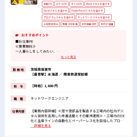
染髪OK
ピアスOK
ネイルOK
Wordスキルを活かす
Excelスキルを活かす
PowerPointスキルを活かす
プログラムスキルを活かす
ネットワークスキルを活かす
土日祝日休み
残業 20H未満
平均年齢20代
30代が活躍
おすすめポイント
■お仕事PR
≪寮費無料≫
一人暮らしをしてみたい、
地元から出て新しい場所で働いてみたい、
もっと見る
すぐに働けて稼げる仕事がしたい…そんな方にピッタリな「寮あ
り」のお仕事です！
茨城県坂東市
勤 務 地
赴任地までの交通費も当社が負担(規定有)！
【最寄駅】水海道 ／ 関東鉄道常総線
遠方の方もご安心して応募ください！
≪1日1時間程の残業で収入アップ≫
残業は月20時間未満で、
【時給】1,600 円
給 与
ほどよく稼げます♪
≪土日祝休のお仕事≫
ネットワークエンジニア
職 種
家族や友人と一緒にプライベート満喫！
≪髪色自由で自分らしく働く≫
明るすぎたり奇抜でなければ基本的に自由！
【業務内容詳細】≪窓や窓部品を製造する工場内の社内デジ
仕事内容
(規定有)
タル技術を活用した改善活動とその維持運用≫・工場内のDX
化と生産ラインの自動化とペーパーレス化を目指したプログ
■職場の雰囲気
ラミング。・やる気がある方なら初心者でもOK！しっかり教
…詳細を見る
派手すぎなければ多少のヘアカラーもOKなのはウレシイPoint☆
えて頂けます。≪取り扱い製品≫住宅用窓≪使用するプログ
休憩室で自分タイム！
ラミング言語≫・VB.Net・(HTML、PHP、ASP等のWebコン